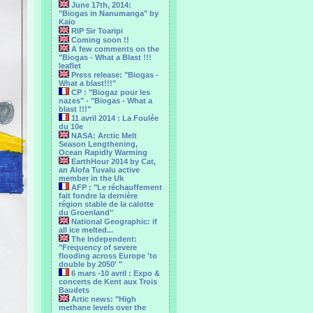
June 17th, 2014:
"Biogas in Nanumanga" by
Kaio
RIP Sir Toaripi
Coming soon !!
A few comments on the
"Biogas - What a Blast !!!
leaflet
Press release: "Biogas -
What a blast!!!"
CP : "Biogaz pour les
nazes" - "Biogas - What a
blast !!!"
11 avril 2014 : La Foulée
du 10e
NASA: Arctic Melt
Season Lengthening,
Ocean Rapidly Warming
EarthHour 2014 by Cat,
an Alofa Tuvalu active
member in the Uk
AFP : "Le réchauffement
fait fondre la dernière
région stable de la calotte
du Groenland"
National Geographic: if
all ice melted...
The Independent:
"Frequency of severe
flooding across Europe 'to
double by 2050' "
6 mars -10 avril : Expo &
concerts de Kent aux Trois
Baudets
Artic news: "High
methane levels over the