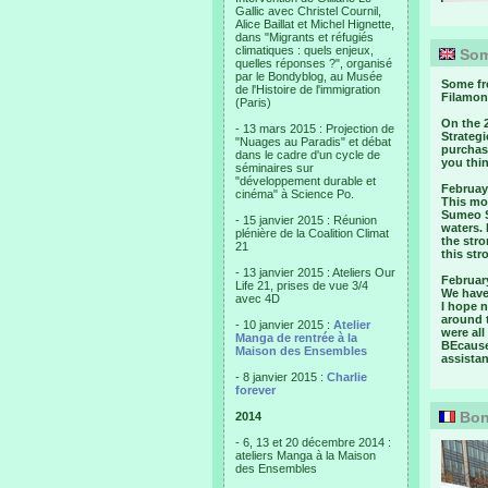
Gallic avec Christel Cournil,
Alice Baillat et Michel Hignette,
dans "Migrants et réfugiés
climatiques : quels enjeux,
Som
quelles réponses ?", organisé
par le Bondyblog, au Musée
Some fre
de l'Histoire de l'immigration
Filamon
(Paris)
On the 
- 13 mars 2015 : Projection de
Strategi
"Nuages au Paradis" et débat
purchase
dans le cadre d'un cycle de
you thin
séminaires sur
"développement durable et
Februay
cinéma" à Science Po.
This mo
Sumeo S
- 15 janvier 2015 : Réunion
waters. 
plénière de la Coalition Climat
the stro
21
this str
- 13 janvier 2015 : Ateliers Our
Februar
Life 21, prises de vue 3/4
We have 
avec 4D
I hope n
around 
- 10 janvier 2015 :
Atelier
were all
Manga de rentrée à la
BEcause
Maison des Ensembles
assista
- 8 janvier 2015 :
Charlie
forever
Bon
2014
- 6, 13 et 20 décembre 2014 :
ateliers Manga à la Maison
des Ensembles