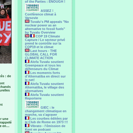
of the Parties : ENOUGH !
ASSEZ !
Conférence climat à
Varsovie
Tuvalu's PM appeals "No
nuclear power as an
alternative to fossil fuels"
by Tuvalu Overview
COP 19 Climate
Capture / Le secteur privé
prend le contrôle sur la
COP19 et le climat
Last hours - THE
GLOBAL CALL FOR
CLIMATE ACTION
Alofa Tuvalu soutient
Greenpeace et tous les
défenseurs du Climat
Les moments forts
tés : de
d'Alternatiba en direct sur
le net!
ont
Alofa Tuvalu soutient
rchands
Alternatiba, le village des
urelles
alternatives
Alofa Tuvalu soutient
Reporterre
nt
GIEC : le
changement climatique en
marche, va s'agraver
Les courbes éditées par
r une
le Club de Rome en 1973 !!!
 rappelé
nce en…
Vibrato - l'émission de
Kent en podcast