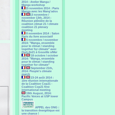
2014 : Atelier Manga /
Manga workshop
15 novembre 2014 : Paris
Manga avec les Mang'ados
13 novembre /
november 13th, 2014 :
Réunion plénière de la
coalition climat 21 / climate
coalition 21 plenary
meeting
8 novembre 2014 : Salon
Paris du livre associatif
5 novembre / november
2014: "Manga, ensemble
pour le climat / standing
together for climate" avec
OurLife21 à Gouville s/Mer
18 octobre / october
2014: "Manga, ensemble
pour le ‎climat / standing
together for climate"
September 21th,
2014: People's climate
march
23-24 août 2014 :
1ère réunion internationale
de la Coalition Cop21 -
Coalition Cop21 first
international meeting
19th August, 2014:
Pacific Voices at USP lower
Campus
APPEL des ONG :
la transition énergétique est
une chance !