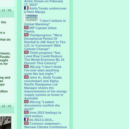
Arctic Ocean on February
17, 2014"
Alofa Tuvalu undercover
- 12 : 00
à Paris Manga
"I don't believe in
 the
Global Warming"
RIP Captain Iefata
Paeniu
re a
Thinkprogress "‘Most
Exceptional Period Of
what do
Rainfall In 248 Years’ In The
U.K. Is ‘Consistent’ With
Climate Change"
Think progress "Sea
rtment,
Level Rise Could Reduce
 Tuvalu
The World Economy By 10
rought
Percent This Century"
es for
350.org "I don’t think
I’ve ever seen anything
quite like last night."
ing and
John H., Alofa Tuvalu
ees
counterpart and Alpha
ops
Pacific Navigation Ltd
Manager shares the
llion
improvements of his energy
supply system at home in
Australia
350.org "Leaked
documents confirm the
- 18 : 00
worst"
from 2013 feelings to
2014 wishes
De 2013 à 2014...
Common statement :
Warsaw Climate Conference