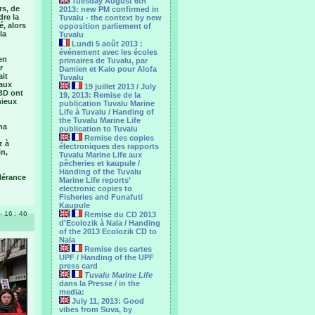
Tuesday August 6th
rs, de
2013: new PM confirmed in
dre la
Tuvalu - the context by new
é, alors
opposition parliement of
la
Tuvalu
Lundi 5 août 2013 :
événement avec les écoles
en
primaires de Tuvalu, par
r
Damien et Kaio pour Alofa
ait
Tuvalu
 aux
19 juillet 2013 / July
 BD ont
19, 2013: Remise de la
mieux
publication Tuvalu Marine
Life à Tuvalu / Handing of
the Tuvalu Marine Life
ma
publication to Tuvalu
Remise des copies
z à
électroniques des rapports
in,
Tuvalu Marine Life aux
pêcheries et kaupule /
Handing of the Tuvalu
olérance
Marine Life reports’
electronic copies to
Fisheries and Funafuti
Kaupule
- 16 : 46
Remise du CD 2013
d'Ecolozik à Nala / Handing
of the 2013 Ecolozik CD to
Nala
Remise des cartes
UPF / Handing of the UPF
press card
Tuvalu Marine Life
dans la Presse / in the
media:
July 11, 2013: Good
vibes from Suva, by