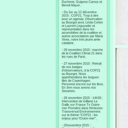
Duchene, Guigone Camus et
Benoit Mayer.
- Du 1er au 12 décembre
2015 : COP21. Trop à dire
pour un agenda. Observation
au Bourget avec Linda Cohen
et Laurent Leguyader et
representation dans les
assemblées de la coalition et
autres associations par Maria
Vives, notre très jeune amie
catalane.
- 29 novembre 2015 : marche
de la Coalition Climat 21 dans
les rues de Paris.
- 27 novembre 2015 : Retrait
de nos badges
d’observateurs, à la COP21
au Bourget. Nous
appréhendions les longues
files de Copenhagen.
Personne encore sur les lieux.
En 3mn nous avions nos
Sesames.
- 26 novembre 2015 - 14h30 :
Intervention de Gilliane Le
Gallic sur France Tv Outre-
mer Première dans l'émission
Transversal Environnement
sur le thème "COP21 : les
enjeux pour l'Outre-mer".
- 25novembre 2015 :