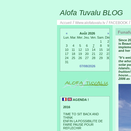
Alofa Tuvalu BLOG
/
/
Accueil
Www.alofatuvalu.tv
FACEBOOK
Funafu
«
Août 2026
»
Lun.
Mar.
Mer.
Jeu.
Ven.
Sam.
Dim.
Since 20
1
2
is Beaut
3
4
5
6
7
8
9
implemen
10
11
12
13
14
15
16
and her
17
18
19
20
21
22
23
"It’s we
24
25
26
27
28
29
30
the whol
31
solar pa
07/08/2026
islands
fruition
house… 
2006 as 
AGENDA !
2016
TIME TO SIT BACK AND
THINK
ENFIN LA POSSIBILITE DE
FAIRE PAUSE POUR
REFLECHIR