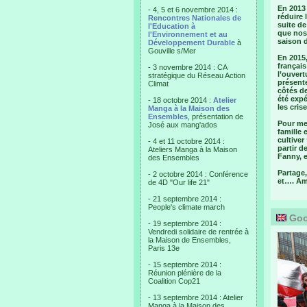
En 2013 
- 4, 5 et 6 novembre 2014 :
réduire 
Rencontres Nationales de
suite de
l'Education à
que nos 
l'Environnement et au
saison d
Développement Durable
à
Gouville s/Mer
En 2015,
français
- 3 novembre 2014 : CA
l’ouvert
stratégique du Réseau Action
présent
Climat
côtés de
été expé
- 18 octobre 2014 :
Atelier
les cris
Manga à la Maison des
Ensembles
, présentation de
Pour me
José aux mang'ados
famille 
cultiver
- 4 et 11 octobre 2014 :
partir d
Ateliers Manga à la Maison
Fanny, e
des Ensembles
Partage,
- 2 octobre 2014 : Conférence
et…. Am
de 4D "Our life 21"
- 21 septembre 2014 :
People's climate march
Goo
- 19 septembre 2014 :
Vendredi solidaire de rentrée à
la Maison de Ensembles,
Paris 13e
- 15 septembre 2014 :
Réunion plénière de la
Coalition Cop21
- 13 septembre 2014 : Atelier
Manga à la Maison des