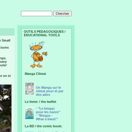
OUTILS PEDAGOGIQUES /
EDUCATIONAL TOOLS
e Small
ctures
ange,
 many
outer
Manga Climat
e on in
Un Manga sur le
climat pour et par
des ados
Le livret: / the leaflet
-
"Le biogaz
pour les nazes"
-
"Biogas -
What a blast!"
La BD / the comic book: