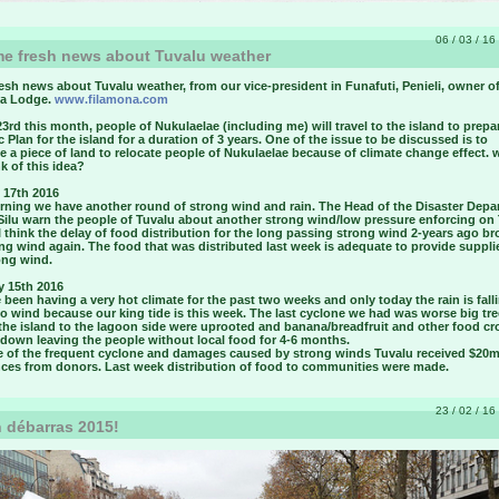
06 / 03 / 16 
e fresh news about Tuvalu weather
sh news about Tuvalu weather, from our vice-president in Funafuti, Penieli, owner of
a Lodge.
www.filamona.com
23rd this month
, people of Nukulaelae (including me) will travel to the island to prepa
c Plan for the island for a duration of 3 years. One of the issue to be discussed is to
 a piece of land to relocate people of Nukulaelae because of climate change effect. 
k of this idea?
 17th 2016
rning we have another round of strong wind and rain. The Head of the Disaster Depa
ilu warn the people of Tuvalu about another strong wind/low pressure enforcing on
I think the delay of food distribution for the long passing strong wind 2-years ago b
ng wind again. The food that was distributed last week is adequate to provide suppli
ong wind.
y 15th 2016
been having a very hot climate for the past two weeks and only today the rain is fall
o wind because our king tide is this week. The last cyclone we had was worse big tr
the island to the lagoon side were uprooted and banana/breadfruit and other food cr
 down leaving the people without local food for 4-6 months.
 of the frequent cyclone and damages caused by strong winds Tuvalu received $20mi
nces from donors. Last week distribution of food to communities were made.
23 / 02 / 16 
 débarras 2015!