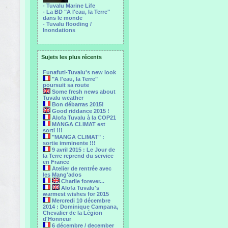
- Tuvalu Marine Life
- La BD "A l'eau, la Terre"
dans le monde
- Tuvalu flooding /
Inondations
Sujets les plus récents
Funafuti-Tuvalu's new look
"A l'eau, la Terre"
poursuit sa route
Some fresh news about
Tuvalu weather
Bon débarras 2015!
Good riddance 2015 !
Alofa Tuvalu à la COP21
MANGA CLIMAT est
sorti !!!
"MANGA CLIMAT" :
sortie imminente !!!
9 avril 2015 : Le Jour de
la Terre reprend du service
en France
Atelier de rentrée avec
les Mang'ados
Charlie forever...
Alofa Tuvalu's
warmest wishes for 2015
Mercredi 10 décembre
2014 : Dominique Campana,
Chevalier de la Légion
d'Honneur
6 décembre / december