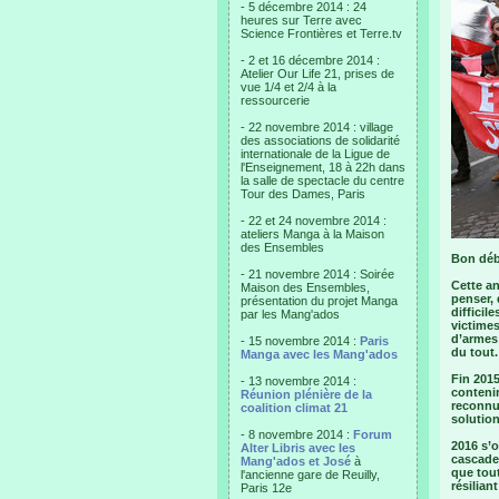
- 5 décembre 2014 : 24
heures sur Terre avec
Science Frontières et Terre.tv
- 2 et 16 décembre 2014 :
Atelier Our Life 21, prises de
vue 1/4 et 2/4 à la
ressourcerie
- 22 novembre 2014 : village
des associations de solidarité
internationale de la Ligue de
l'Enseignement, 18 à 22h dans
la salle de spectacle du centre
Tour des Dames, Paris
- 22 et 24 novembre 2014 :
ateliers Manga à la Maison
des Ensembles
Bon déb
- 21 novembre 2014 : Soirée
Cette an
Maison des Ensembles,
penser, 
présentation du projet Manga
difficil
par les Mang'ados
victime
d’armes
- 15 novembre 2014 :
Paris
du tout.
Manga avec les Mang'ados
Fin 2015
- 13 novembre 2014 :
contenir
Réunion plénière de la
reconnu
coalition climat 21
solution
- 8 novembre 2014 :
Forum
2016 s’
Alter Libris avec les
cascade 
Mang'ados et José
à
que tout
l'ancienne gare de Reuilly,
résilian
Paris 12e