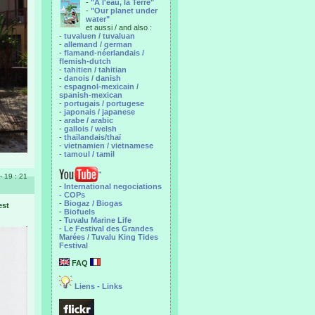
-
"A l'eau, la Terre"
-
"Our planet under
water"
et aussi / and also :
-
tuvaluen / tuvaluan
-
allemand / german
-
flamand-néerlandais /
flemish-dutch
-
tahitien / tahitian
-
danois / danish
-
espagnol-mexicain /
spanish-mexican
-
portugais / portugese
-
japonais / japanese
-
arabe / arabic
-
gallois / welsh
-
thaïlandais/thaï
-
vietnamien / vietnamese
-
tamoul / tamil
- 19 : 21
-
International negociations
- COPs
-
Biogaz / Biogas
est
-
Biofuels
-
Tuvalu Marine Life
-
Le Festival des Grandes
Marées / Tuvalu King Tides
Festival
FAQ
Liens - Links