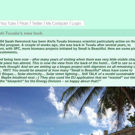
/
/
/
/
/
You Tube
Flickr
Twitter
Me Contacter
Login
ti-Tuvalu's new look
04 Sarah Hemstock has been Alofa Tuvalu biomass scientist particularly active on th
iful program. A couple of weeks ago, she was back in Tuvalu after several years, to
t, with SPC, more biomass projects initiated by Small is Beautiful. Here are some pi
 comments.
ird being here now – after many years of visiting when there was very little visible ch
e place has altered. This is now the view from the back of the hotel… Gr8 to see so
nels though! And we are setting up a biogas project with digesters on all remaining 
… YAY!! You would be amazed at how many “Small is Beautiful” ideas have come to
!! Biogas… Solar electricity… Solar street lighting… Still TALK of a model sustainable
Maybe biodiesel next ;-) They also used the EU application that we “wasted” our tim
the “blueprint” for the Energy Division – so happy about that!!"