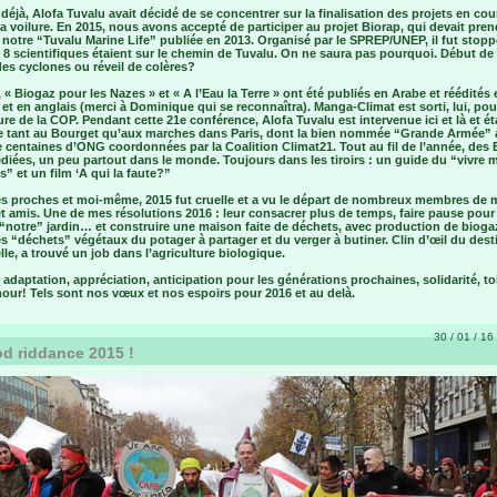
déjà, Alofa Tuvalu avait décidé de se concentrer sur la finalisation des projets en cou
la voilure. En 2015, nous avons accepté de participer au projet Biorap, qui devait pren
 notre “Tuvalu Marine Life” publiée en 2013. Organisé par le SPREP/UNEP, il fut stopp
8 scientifiques étaient sur le chemin de Tuvalu. On ne saura pas pourquoi. Début de 
es cyclones ou réveil de colères?
 « Biogaz pour les Nazes » et « A l’Eau la Terre » ont été publiés en Arabe et réédités 
 et en anglais (merci à Dominique qui se reconnaîtra). Manga-Climat est sorti, lui, pou
ure de la COP. Pendant cette 21e conférence, Alofa Tuvalu est intervenue ici et là et ét
e tant au Bourget qu’aux marches dans Paris, dont la bien nommée “Grande Armée”
 centaines d’ONG coordonnées par la Coalition Climat21. Tout au fil de l’année, des
diées, un peu partout dans le monde. Toujours dans les tiroirs : un guide du “vivre 
es” et un film ‘A qui la faute?”
s proches et moi-même, 2015 fut cruelle et a vu le départ de nombreux membres de 
et amis. Une de mes résolutions 2016 : leur consacrer plus de temps, faire pause pour
 “notre” jardin… et construire une maison faite de déchets, avec production de bioga
es “déchets” végétaux du potager à partager et du verger à butiner. Clin d’œil du dest
lle, a trouvé un job dans l’agriculture biologique.
 adaptation, appréciation, anticipation pour les générations prochaines, solidarité, t
our! Tels sont nos vœux et nos espoirs pour 2016 et au delà.
30 / 01 / 16 
d riddance 2015 !