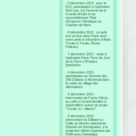
- 9 décembre 2015 : pour le
D12, participation à l’opération
Red Line, sur l’avenue de la
Grande Armée et au
rassemblement “Etat
d’Urgence Climatique au
Champs de Mars.
- 8 décembre 2015 : un petit
tour en bus dans Paris avec
notre amie et trésorière d’Alofa
Tuvalu à Tuvalu, Risasi
Finikaso.
- 7 décembre 2015 : visite à
l’opération Paris-Terre du Jour
de la Terre a l’Espace
Ephémère.
- 6 décembre 2015 :
participation au Sommet des
196 Chaises à Montreuil dans
le cadre du village des
alternatives.
- 5 décembre 2015 :
Intervention de Fanny Héros
au café Le Grand Bouillon à
Aubervilliers autour du projet
"Tuvalu: ici / ailleurs".
- 5 décembre 2015 :
intervention de Gilliane Le
Gallic au Musée national de
l’histoire de l’immigration, à la
projection-débat organisee par
l’OIM avec Dominique