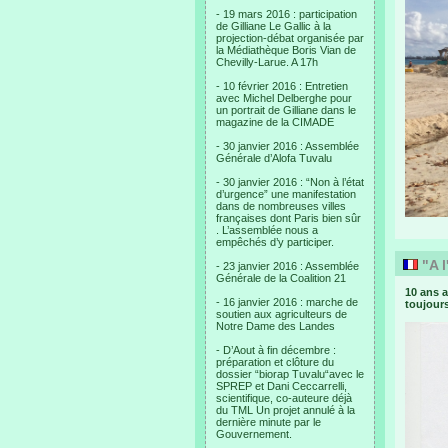
- 19 mars 2016 : participation
de Gilliane Le Gallic à la
projection-débat organisée par
la Médiathèque Boris Vian de
Chevilly-Larue. A 17h
- 10 février 2016 : Entretien
avec Michel Delberghe pour
un portrait de Gilliane dans le
magazine de la CIMADE
- 30 janvier 2016 : Assemblée
Générale d’Alofa Tuvalu
- 30 janvier 2016 : “Non à l’état
d’urgence” une manifestation
dans de nombreuses villes
françaises dont Paris bien sûr
. L’assemblée nous a
empêchés d’y participer.
"A l
- 23 janvier 2016 : Assemblée
Générale de la Coalition 21
10 ans a
- 16 janvier 2016 : marche de
toujours
soutien aux agriculteurs de
Notre Dame des Landes
- D’Aout à fin décembre :
préparation et clôture du
dossier “biorap Tuvalu“avec le
SPREP et Dani Ceccarrelli,
scientifique, co-auteure déjà
du TML Un projet annulé à la
dernière minute par le
Gouvernement.