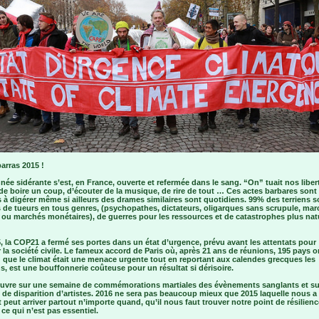
arras 2015 !
née sidérante s’est, en France, ouverte et refermée dans le sang. “On” tuait nos liber
de boire un coup, d’écouter de la musique, de rire de tout … Ces actes barbares sont
es à digérer même si ailleurs des drames similaires sont quotidiens. 99% des terriens s
s de tueurs en tous genres, (psychopathes, dictateurs, oligarques sans scrupule, ma
 ou marchés monétaires), de guerres pour les ressources et de catastrophes plus nat
, la COP21 a fermé ses portes dans un état d’urgence, prévu avant les attentats pour
 la société civile. Le fameux accord de Paris où, après 21 ans de réunions, 195 pays o
 que le climat était une menace urgente tout en reportant aux calendes grecques les
s, est une bouffonnerie coûteuse pour un résultat si dérisoire.
ouvre sur une semaine de commémorations martiales des évènements sanglants et su
de disparition d’artistes. 2016 ne sera pas beaucoup mieux que 2015 laquelle nous a
 peut arriver partout n’importe quand, qu’il nous faut trouver notre point de résilie
t ce qui n’est pas essentiel.