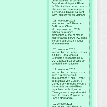
Vernissage de l’exposition
Empreintes d’Argos à l’Hotel
de Ville, invitées par un de nos
plus anciens membres qui fit
le voyage à Tuvalu, Laurent
Weyl, aujourd’hui au Vietnam.
- 21 novembre 2015 :
Intervention de Gilliane Le
Gallic avec Chloé
Vlassopoulos dans "200
millions de réfugiés
climatiques et moi et moi et
moi" organisé par ATTAC dans
le cadre du Festival Images
Mouvementées.
- 20 novembre 2015 :
Intervention de Fanny Héros à
la COP21 des Monts du
Lyonnais à l'occasion de la
COP, pendant la semaine de
solidarité internationale.
- 17 novembre 2015 :
Intervention de Fanny Héros
suite à la projection du
documentaire "Thule Tuvalu"
de Matthias Von Gunten, à
Condé-sur-Vire dans le cadre
d'une série de ciné-débats
organisés par la Ligue de
l'Enseignement en partenariat
avec le Conseil Régional de
Basse-Normandie.
- 19 octobre 2015 :
Intervention de Gilliane Le