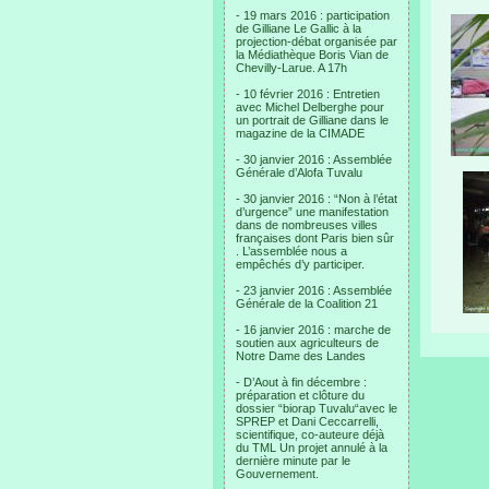
- 19 mars 2016 : participation
de Gilliane Le Gallic à la
projection-débat organisée par
la Médiathèque Boris Vian de
Chevilly-Larue. A 17h
- 10 février 2016 : Entretien
avec Michel Delberghe pour
un portrait de Gilliane dans le
magazine de la CIMADE
- 30 janvier 2016 : Assemblée
Générale d’Alofa Tuvalu
- 30 janvier 2016 : “Non à l’état
d’urgence” une manifestation
dans de nombreuses villes
françaises dont Paris bien sûr
. L’assemblée nous a
empêchés d’y participer.
- 23 janvier 2016 : Assemblée
Générale de la Coalition 21
- 16 janvier 2016 : marche de
soutien aux agriculteurs de
Notre Dame des Landes
- D’Aout à fin décembre :
préparation et clôture du
dossier “biorap Tuvalu“avec le
SPREP et Dani Ceccarrelli,
scientifique, co-auteure déjà
du TML Un projet annulé à la
dernière minute par le
Gouvernement.