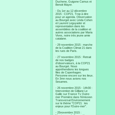
Duchene, Guigone Camus et
Benoit Mayer.
- Du 1er au 12 décembre
2015 : COP21. Trop à dire
pour un agenda. Observation
au Bourget avec Linda Cohen
et Laurent Leguyader et
representation dans les
assemblées de la coalition et
autres associations par Maria
Vives, notre très jeune amie
catalane.
- 29 novembre 2015 : marche
de la Coalition Climat 21 dans
les rues de Paris.
- 27 novembre 2015 : Retrait
de nos badges
d’observateurs, à la COP21
au Bourget. Nous
appréhendions les longues
files de Copenhagen.
Personne encore sur les lieux.
En 3mn nous avions nos
Sesames.
- 26 novembre 2015 - 14h30 :
Intervention de Gilliane Le
Gallic sur France Tv Outre-
mer Première dans l'émission
Transversal Environnement
sur le thème "COP21 : les
enjeux pour l'Outre-mer".
- 25novembre 2015 :