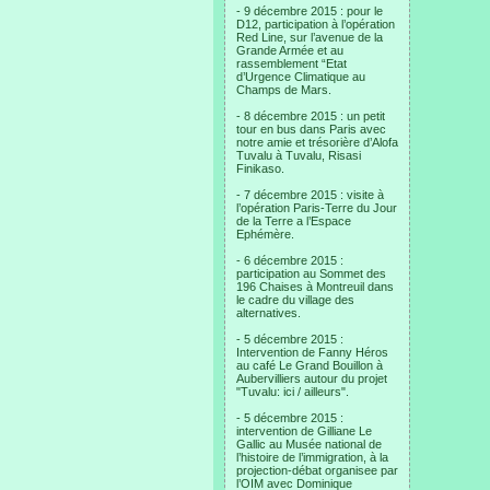
- 9 décembre 2015 : pour le
D12, participation à l’opération
Red Line, sur l’avenue de la
Grande Armée et au
rassemblement “Etat
d’Urgence Climatique au
Champs de Mars.
- 8 décembre 2015 : un petit
tour en bus dans Paris avec
notre amie et trésorière d’Alofa
Tuvalu à Tuvalu, Risasi
Finikaso.
- 7 décembre 2015 : visite à
l’opération Paris-Terre du Jour
de la Terre a l’Espace
Ephémère.
- 6 décembre 2015 :
participation au Sommet des
196 Chaises à Montreuil dans
le cadre du village des
alternatives.
- 5 décembre 2015 :
Intervention de Fanny Héros
au café Le Grand Bouillon à
Aubervilliers autour du projet
"Tuvalu: ici / ailleurs".
- 5 décembre 2015 :
intervention de Gilliane Le
Gallic au Musée national de
l’histoire de l’immigration, à la
projection-débat organisee par
l’OIM avec Dominique