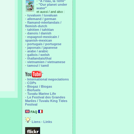
-
"A l'eau, la Terre"
-
"Our planet under
water"
et aussi / and also :
-
tuvaluen / tuvaluan
-
allemand / german
-
flamand-néerlandais /
flemish-dutch
-
tahitien / tahitian
-
danois / danish
-
espagnol-mexicain /
spanish-mexican
-
portugais / portugese
-
japonais / japanese
-
arabe / arabic
-
gallois / welsh
-
thaïlandais/thaï
-
vietnamien / vietnamese
-
tamoul / tamil
-
International negociations
- COPs
-
Biogaz / Biogas
-
Biofuels
-
Tuvalu Marine Life
-
Le Festival des Grandes
Marées / Tuvalu King Tides
Festival
FAQ
Liens - Links