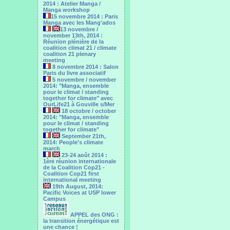
2014 : Atelier Manga /
Manga workshop
15 novembre 2014 : Paris
Manga avec les Mang'ados
13 novembre /
november 13th, 2014 :
Réunion plénière de la
coalition climat 21 / climate
coalition 21 plenary
meeting
8 novembre 2014 : Salon
Paris du livre associatif
5 novembre / november
2014: "Manga, ensemble
pour le climat / standing
together for climate" avec
OurLife21 à Gouville s/Mer
18 octobre / october
2014: "Manga, ensemble
pour le ‎climat / standing
together for climate"
September 21th,
2014: People's climate
march
23-24 août 2014 :
1ère réunion internationale
de la Coalition Cop21 -
Coalition Cop21 first
international meeting
19th August, 2014:
Pacific Voices at USP lower
Campus
APPEL des ONG :
la transition énergétique est
une chance !