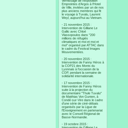
Vernissage de l’exposition
Empreintes d’Argos à l’Hotel
de Ville, invitées par un de nos
plus anciens membres qui fit
le voyage à Tuvalu, Laurent
Weyl, aujourd’hui au Vietnam.
- 21 novembre 2015 :
Intervention de Gilliane Le
Gallic avec Chloé
Vlassopoulos dans "200
millions de réfugiés
climatiques et moi et moi et
moi" organisé par ATTAC dans
le cadre du Festival Images
Mouvementées.
- 20 novembre 2015 :
Intervention de Fanny Héros à
la COP21 des Monts du
Lyonnais à l'occasion de la
COP, pendant la semaine de
solidarité internationale.
- 17 novembre 2015 :
Intervention de Fanny Héros
suite à la projection du
documentaire "Thule Tuvalu"
de Matthias Von Gunten, à
Condé-sur-Vire dans le cadre
d'une série de ciné-débats
organisés par la Ligue de
l'Enseignement en partenariat
avec le Conseil Régional de
Basse-Normandie.
- 19 octobre 2015 :
Intervention de Gilliane Le