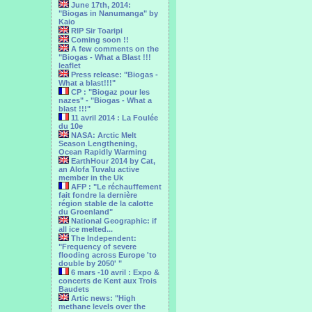
June 17th, 2014:
"Biogas in Nanumanga" by
Kaio
RIP Sir Toaripi
Coming soon !!
A few comments on the
"Biogas - What a Blast !!!
leaflet
Press release: "Biogas -
What a blast!!!"
CP : "Biogaz pour les
nazes" - "Biogas - What a
blast !!!"
11 avril 2014 : La Foulée
du 10e
NASA: Arctic Melt
Season Lengthening,
Ocean Rapidly Warming
EarthHour 2014 by Cat,
an Alofa Tuvalu active
member in the Uk
AFP : "Le réchauffement
fait fondre la dernière
région stable de la calotte
du Groenland"
National Geographic: if
all ice melted...
The Independent:
"Frequency of severe
flooding across Europe 'to
double by 2050' "
6 mars -10 avril : Expo &
concerts de Kent aux Trois
Baudets
Artic news: "High
methane levels over the