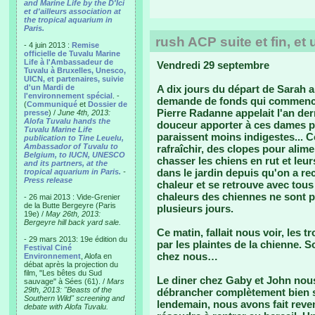
and Marine Life by the D'Ici
et d'ailleurs association at
the tropical aquarium in
Paris.
rush ACP suite et fin, et
- 4 juin 2013 :
Remise
officielle de Tuvalu Marine
Life à l'Ambassadeur de
Vendredi 29 septembre
Tuvalu à Bruxelles, Unesco,
UICN, et partenaires, suivie
d'un Mardi de
A dix jours du départ de Sarah an
l'environnement spécial
. -
demande de fonds qui commence 
(
Communiqué
et
Dossier de
Pierre Radanne appelait l'an dern
presse
) /
June 4th, 2013:
Alofa Tuvalu hands the
douceur apporter à ces dames p
Tuvalu Marine Life
paraissent moins indigestes... Co
publication to Tine Leuelu,
Ambassador of Tuvalu to
rafraîchir, des clopes pour alimen
Belgium, to IUCN, UNESCO
chasser les chiens en rut et leu
and its partners, at the
dans le jardin depuis qu'on a rec
tropical aquarium in Paris.
-
Press release
chaleur et se retrouve avec tous
chaleurs des chiennes ne sont pa
- 26 mai 2013 : Vide-Grenier
de la Butte Bergeyre (Paris
plusieurs jours.
19e) /
May 26th, 2013:
Bergeyre hill back yard sale.
Ce matin, fallait nous voir, les t
- 29 mars 2013: 19e édition du
par les plaintes de la chienne. Sol
Festival Ciné
chez nous…
Environnement
, Alofa en
débat après la projection du
film, "Les bêtes du Sud
Le diner chez Gaby et John nous
sauvage" à Sées (61). /
Mars
29th, 2013: "Beasts of the
débrancher complètement bien s
Southern Wild" screening and
lendemain, nous avons fait reveni
debate with Alofa Tuvalu.