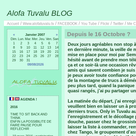
Alofa Tuvalu BLOG
/
/
/
/
/
/
Accueil
Www.alofatuvalu.tv
FACEBOOK
You Tube
Flickr
Twitter
Me C
Depuis le 16 Octobre ?
«
Janvier 2007
»
Dim.
Lun.
Mar.
Mer.
Jeu.
Ven.
Sam.
1
2
3
4
5
6
7
Deux jours agréables non stop à 
8
9
10
11
12
13
14
en dernière minute, la veille de 
15
16
17
18
19
20
21
mise en place pour moi par Semes
22
23
24
25
26
27
28
hésité avant de prendre mon télé
29
30
31
ça et ce soir-là une occasion rêv
08/08/2026
amis qui savent combien je suis 
je peux avoir toute confiance po
de la montagne de trucs à déména
peu plus tard, quand la panique 
quasi rangés, j’ai pu partager un
AGENDA !
La matinée du départ, j’ai enre
veuillent bien en laisser un à pr
2016
derniers trucs. Only in Tuvalu au
TIME TO SIT BACK AND
l’enregistrement et le décollage
THINK
douche, passer chez le grossis
ENFIN LA POSSIBILITE DE
FAIRE PAUSE POUR
laisser la liste à commander, re
REFLECHIR
chez Tango, le groupement d’as