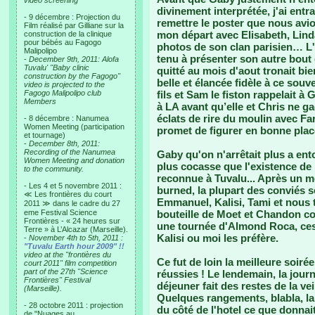
video screening
divinement interprétée, j'ai entr
- 9 décembre : Projection du
remettre le poster que nous avi
Film réalisé par Gilliane sur la
mon départ avec Elisabeth, Lind
construction de la clinique
pour bébés au Fagogo
photos de son clan parisien… L'
Malipolipo
tenu à présenter son autre bout 
-
December 9th, 2011: Alofa
Tuvalu' "Baby clinic
quitté au mois d'aout tronait bi
construction by the Fagogo"
belle et élancée fidèle à ce souv
video is projected to the
Fagogo Malipolipo club
fils et Sam le fiston rappelait à
Members
à LA avant qu’elle et Chris ne ga
éclats de rire du moulin avec Far
- 8 décembre : Nanumea
Women Meeting (participation
promet de figurer en bonne plac
et tournage)
-
December 8th, 2011:
Recording of the Nanumea
Gaby qu'on n'arrêtait plus a en
Women Meeting and donation
plus cocasse que l'existence de
to the community.
reconnue à Tuvalu... Après un m
- Les 4 et 5 novembre 2011 :
burned, la plupart des conviés so
≪ Les frontières du court
Emmanuel, Kalisi, Tami et nous t
2011 ≫ dans le cadre du 27
eme Festival Science
bouteille de Moet et Chandon c
Frontières - « 24 heures sur
une tournée d'Almond Roca, ces
Terre » à L’Alcazar (Marseille).
Kalisi ou moi les préfère.
-
November 4th to 5th, 2011 :
"Tuvalu Earth hour 2009" !!
video at the "frontières du
Ce fut de loin la meilleure soirée
court 2011" film competition
part of the 27th "Science
réussies ! Le lendemain, la jou
Frontières" Festival
déjeuner fait des restes de la ve
(Marseille).
Quelques rangements, blabla, la 
- 28 octobre 2011 : projection
du côté de l'hotel ce que donnai
de "Nuages au