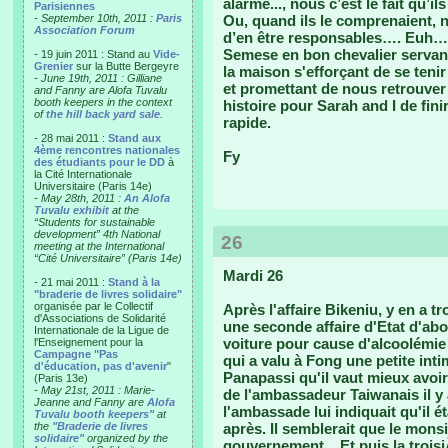
alarme..., nous c’est le fait qu’
Parisiennes
-
September 10th, 2011 :
Paris
Ou, quand ils le comprenaient, n
Association Forum
d’en être responsables…. Euh…
Semese en bon chevalier servan
- 19 juin 2011 : Stand au
Vide-
Grenier
sur la Butte Bergeyre
la maison s'efforçant de se tenir 
-
June 19th, 2011 : Gilliane
et promettant de nous retrouver
and Fanny are Alofa Tuvalu
booth keepers in the context
histoire pour Sarah and I de fini
of
the hill back yard sale
.
rapide.
- 28 mai 2011 :
Stand aux
4ème rencontres nationales
Fy
des étudiants pour le DD
à
la Cité Internationale
Universitaire (Paris 14e)
-
May 28th, 2011 :
An Alofa
Tuvalu exhibit
at the
“Students for sustainable
development” 4th National
26
meeting at the International
“Cité Universitaire” (Paris 14e)
Mardi 26
- 21 mai 2011 :
Stand à la
"braderie de livres solidaire"
organisée par le Collectif
Après l'affaire Bikeniu, y en a t
d'Associations de Solidarité
une seconde affaire d'Etat d'abor
Internationale de la Ligue de
voiture pour cause d'alcoolémie
l'Enseignement pour la
Campagne "Pas
qui a valu à Fong une petite int
d'éducation, pas d'avenir
"
Panapassi qu'il vaut mieux avoir
(Paris 13e)
-
May 21st, 2011 : Marie-
de l'ambassadeur Taiwanais il y 
Jeanne and Fanny are
Alofa
l'ambassade lui indiquait qu'il ét
Tuvalu booth keepers"
at
the
"Braderie de livres
après. Il semblerait que le monsi
solidaire"
organized by the
gouvernement... Et puis la trois