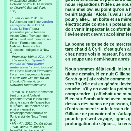
International Solidarity
nous répandions l'idée que nous 
Network of NGOs AT belongs
to. (Marché Blanqui, Paris
marshmallow, au point qu'on a hé
13e)
t-shirt tagués "Alofa Tuvalu In St
- 16 au 27 mai 2011 : la
pour y aller... en boite et sa mèr
fraîchement imprimée
version
électrocutée contre un poteau ex
espagnole de la BD "A
doit venir inspecter la conformi
l'eau, la Terre"
sera
présentée par le Réseau
l'événement devrait accélérer le
Action Climat Tuvaluen dont
Alofa Tuvalu est membre, au
Forum Permanent des
La bonne surprise de ce mercredi 
Nations Unies sur les
taro chaud à Cyril, c'est qu'en a
Questions Indigènes à New
York.
chez notre voisin pasteur, l'a d
-
From May 16th to 27th, 2011
en soupe une demi-heure après 
: The new born
Spanish
version of “our planet
under water” comic book
at
Nous sommes déjà jeudi, le jour d
the United Nations Permanent
ultime demain. Hier nuit Gilliane
Forum on Indigenous Issues
in New York with the TuCan
Sarah que j'ai croisée comme tou
(Tuvalu Climate Action
vers 7h (elle est en général levé
Network) representatives.
couche, s'il y en avait les pointe
- 4 mai 2011: Sarah Hemstock
comprendre...) affichait une mine
tient un stand Alofa et
Bien sûr Sarah attend avec impat
présente "Small is Beautiful"
dans le cadre de l'exposition
dessus des bancs de poissons, 
du réseau de recherche en
d'entrainement sur le terrain de f
environnement et
développement durable de
Gilliane de pouvoir enfin s'attaq
l'Université de Notts Trent
pour le présent voyage, lignes q
(Uk).
prolongation du séjour..., la tens
-
May 4th, 2011: Exhibit about
Tuvalu and AT’s small is
beautiful plan by and with