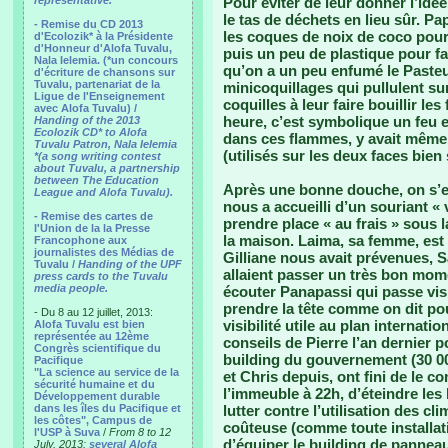
representative.
Pour éviter de leur donner l’id
le tas de déchets en lieu sûr. Pa
- Remise du CD 2013
les coques de noix de coco pour 
d'Ecolozik* à la Présidente
d'Honneur d'Alofa Tuvalu,
puis un peu de plastique pour fa
Nala Ielemia. (*un concours
qu’on a un peu enfumé le Pasteur.
d'écriture de chansons sur
Tuvalu, partenariat de la
minicoquillages qui pullulent sur
Ligue de l'Enseignement
coquilles à leur faire bouillir le
avec Alofa Tuvalu) /
heure, c’est symbolique un feu 
Handing of the 2013
Ecolozik CD* to Alofa
dans ces flammes, y avait même
Tuvalu Patron, Nala Ielemia
(utilisés sur les deux faces bien s
*(a song writing contest
about Tuvalu, a partnership
between The Education
Après une bonne douche, on s’es
League and Alofa Tuvalu).
nous a accueilli d’un souriant « 
- Remise des cartes de
prendre place « au frais » sous la
l'Union de la la Presse
la maison. Laima, sa femme, est 
Francophone aux
journalistes des Médias de
Gilliane nous avait prévenues, 
Tuvalu /
Handing of the UPF
allaient passer un très bon mome
press cards to the Tuvalu
media people.
écouter Panapassi qui passe visi
prendre la tête comme on dit pou
- Du 8 au 12 juillet, 2013:
visibilité utile au plan internatio
Alofa Tuvalu est bien
représentée au 12ème
conseils de Pierre l’an dernier p
Congrès scientifique du
building du gouvernement (30 00
Pacifique
"La science au service de la
et Chris depuis, ont fini de le c
sécurité humaine et du
l’immeuble à 22h, d’éteindre le
Développement durable
dans les îles du Pacifique et
lutter contre l’utilisation des cli
les côtes", Campus de
coûteuse (comme toute installati
l'USP à Suva
/
From 8 to 12
d’équiper le building de panneau
July, 2013:
several Alofa