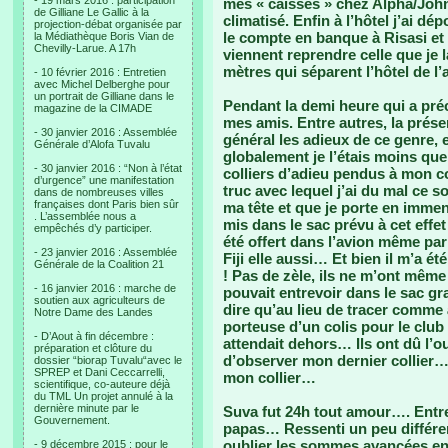
- 19 mars 2016 : participation
mes « caisses » chez Alpha/John/
de Gilliane Le Gallic à la
climatisé. Enfin à l’hôtel j’ai 
projection-débat organisée par
le compte en banque à Risasi et
la Médiathèque Boris Vian de
Chevilly-Larue. A 17h
viennent reprendre celle que je la
mètres qui séparent l’hôtel de l’
- 10 février 2016 : Entretien
avec Michel Delberghe pour
un portrait de Gilliane dans le
Pendant la demi heure qui a pré
magazine de la CIMADE
mes amis. Entre autres, la prése
- 30 janvier 2016 : Assemblée
général les adieux de ce genre,
Générale d’Alofa Tuvalu
globalement je l’étais moins que 
- 30 janvier 2016 : “Non à l’état
colliers d’adieu pendus à mon co
d’urgence” une manifestation
truc avec lequel j’ai du mal ce 
dans de nombreuses villes
françaises dont Paris bien sûr
ma tête et que je porte en immens
. L’assemblée nous a
mis dans le sac prévu à cet effet 
empêchés d’y participer.
été offert dans l’avion même par
- 23 janvier 2016 : Assemblée
Fiji elle aussi… Et bien il m’a é
Générale de la Coalition 21
! Pas de zèle, ils ne m’ont mê
- 16 janvier 2016 : marche de
pouvait entrevoir dans le sac gra
soutien aux agriculteurs de
dire qu’au lieu de tracer comme 
Notre Dame des Landes
porteuse d’un colis pour le club 
- D’Aout à fin décembre :
attendait dehors… Ils ont dû l’ouv
préparation et clôture du
d’observer mon dernier collier… T
dossier “biorap Tuvalu“avec le
SPREP et Dani Ceccarrelli,
mon collier…
scientifique, co-auteure déjà
du TML Un projet annulé à la
dernière minute par le
Suva fut 24h tout amour…. Entre
Gouvernement.
papas… Ressenti un peu différen
oublier les sommes avancées en 
- 9 décembre 2015 : pour le