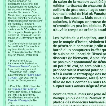
monde menacée de
du salon de la maison avait été
disparaître sous l’effet des
refléter l'artisanat de chacune d
changements climatiques et
colliers de gros coquillages son
les actions menées pour
retarder l’échéance. Et le
éventails celui de Nui ok Funafuti
Makila invite la photographe
autres iles aussi…. Mais ceux d
Marion Labéjof à exposer sa
réflexion poétique sur les liens
colorées, à Vaitupu on trouve de 
de l’homme à la nature.
m'emmèle un peu les pédales. Fa
- Ateliers d’art plastique et de
trouvé le temps de créer la bouti
théâtre sur la BD « A l’eau, la
Terre » par le Makila pour les
enfants du Centre de Loisirs
Les invités de la réception, une
Mathis le 21 novembre après-
midi.
par le couple d'hotes, visitaient
- Conférence-vernissage de
de pénétrer le sompteux jardin a
l’exposition le 22 novembre
agrémentée de contes.
bordé d'un somptueux buffet qu
Au Centre d’animation Mathis
de cuisine de l'hotel de Risasi 
(15 rue Mathis, Paris 19e)
discours de bienvenu, Apisai s'
- 14 novembre 2012:
ne pas avoir commandé de démons
Lancement de l'opération
un pour de vrai, ce sera pour une
"Sauvons Tuvalu"
avec la
Ligue de l'Enseignement
proposeraient d'alcool pour cau
- November 14th, 2012 :
très à coeur le rattrapage des 
Lauching day of
"Let's save
alors que d'ordinaire, 6000$ sont
Tuvalu"
, a project with la
Ligue de l'Enseignement
fière de nous confier en nous ra
auquel nous avions dégusté n'av
- 19 octobre 2012: Projection
de "
Nuages au Paradis
"
suivie d'un débat, à l'initiative
Point de fatele, mais une jolie 
du Point Info Energie de
Vendée dans le cadre de la
Vaitupu (d’ou vient le Premier M
Fête de l'Energie
de l'île
photos des medecins taiwanais e
d'Yeu.