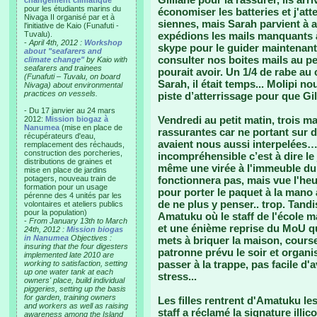
changement climatique"
pour les étudiants marins du
économiser les batteries et j'att
Nivaga II organisé par et à
siennes, mais Sarah parvient à a
l'initiative de Kaio (Funafuti -
Tuvalu).
expédions les mails manquants à 
-
April 4th, 2012 :
Workshop
skype pour le guider maintenant 
about "seafarers and
consulter nos boites mails au pe
climate change"
by Kaio with
seafarers and trainees
pourait avoir. Un 1/4 de rabe au 
(Funafuti – Tuvalu, on board
Sarah, il était temps... Molipi 
Nivaga) about environmental
practices on vessels.
piste d’atterrissage pour que Gi
- Du 17 janvier au 24 mars
Vendredi au petit matin, trois m
2012:
Mission biogaz à
Nanumea
(mise en place de
rassurantes car ne portant sur 
récupérateurs d'eau,
avaient nous aussi interpelées… 
remplacement des réchauds,
construction des porcheries,
incompréhensible c’est à dire l
distributions de graines et
même une virée à l'immeuble du
mise en place de jardins
potagers, nouveau train de
fonctionnera pas, mais vue l'heur
formation pour un usage
pour porter le paquet à la mano
pérenne des 4 unités par les
de ne plus y penser.. trop. Tandi
volontaires et ateliers publics
pour la population)
Amatuku où le staff de l'école m
-
From January 13th to March
et une énième reprise du MoU qui
24th, 2012 :
Mission biogas
in Nanumea
Objectives :
mets à briquer la maison, course
insuring that the four digesters
patronne prévu le soir et organisé
implemented late 2010 are
passer à la trappe, pas facile d
working to satisfaction, setting
up one water tank at each
stress...
owners' place, build individual
piggeries, setting up the basis
for garden, training owners
Les filles rentrent d'Amatuku les
and workers as well as raising
staff a réclamé la signature illi
awareness among the Island