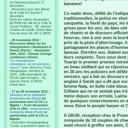
et d’artisanat jusqu’au 12
bananes!
décembre.
- Rencontre avec des élèves
de la Celle St Cloud le 5
Ce matin donc, défilé de l'indép
décembre
traditionnelles, la police en sho
Dans les salons d’exposition
casquette, la fierté du pays, les
de l’Hôtel de ville de la Celle St
Cloud (Yvelines) - 8E, avenue
grises pour les uns, du bleu cie
Charles de Gaulle. Entrée libre
de chants et de discours offici
tous les jours de 15h à 18h00.
hourras, rien à voir avec la lour
- 29 novembre 2012 :
près de la piste d'atterrissage, 
Rencontre-débat sur les
partageaient les places d'honne
changements climatiques à
Pantin (Paris) /
- November
épouse. Derrière eux, étaient a
29th, 2012 : Climate Change
leurs conjoints. Tous ceux dont j'
conference (Paris)
:
"Le changement
Toaripi le premier premier mini
climatique: où en sommes-
un beau vieillard qui se réjouiss
nous?"
avec Hervé Le Treut,
climatologue, membre du
en 28 ans les policiers ont défilé
GIEC. Salle polyvalente de
ministre, qui a fait un discours 
l’Ecole Saint-Exupéry - 40,
anglais à Sarah qui a dit que ou
quai de l’Aisne. A 18h30,
entrée libre.
femme Nala, en belle robe bleue,
Gilliane qui ne se sentait pas trè
- 17 au 25 novembre 2012 :
Semaine de la Solidarité
mène depuis son arrivée, Laima 
Internationale (Paris)
en
de quelques remerciements en an
partenariat avec la Cie Le
nous Steve le people lawyer et C
Makila /
- From November
17th to 25th :
International
Solidarity Week (Paris)
in
A 16h30, réception chez le Premie
partnership with la Cie Le
Makila
:
composée de 10 couples de chacu
- Exposition photographique :
avait réussi à greffer ses amis, 
Tuvalu, la première nation du