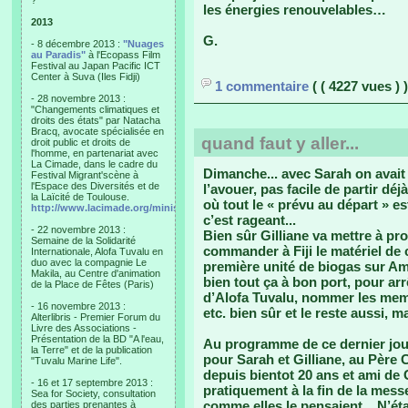
?"
les énergies renouvelables…
2013
G.
- 8 décembre 2013 :
"Nuages
au Paradis"
à l'Ecopass Film
Festival au Japan Pacific ICT
Center à Suva (Iles Fidji)
1 commentaire
( ( 4227 vues ) )
- 28 novembre 2013 :
"Changements climatiques et
droits des états" par Natacha
Bracq, avocate spécialisée en
quand faut y aller...
droit public et droits de
l'homme, en partenariat avec
La Cimade, dans le cadre du
Dimanche... avec Sarah on avait 
Festival Migrant'scène à
l'Espace des Diversités et de
l’avouer, pas facile de partir d
la Laïcité de Toulouse.
où tout le « prévu au départ » est
http://www.lacimade.org/minisites/migrantscene
c’est rageant...
- 22 novembre 2013 :
Bien sûr Gilliane va mettre à pro
Semaine de la Solidarité
commander à Fiji le matériel de 
Internationale, Alofa Tuvalu en
duo avec la compagnie Le
première unité de biogas sur Am
Makila, au Centre d'animation
bien tout ça à bon port, pour arr
de la Place de Fêtes (Paris)
d’Alofa Tuvalu, nommer les memb
- 16 novembre 2013 :
etc. bien sûr et le reste aussi, 
Alterlibris - Premier Forum du
Livre des Associations -
Présentation de la BD "A l'eau,
Au programme de ce dernier jour 
la Terre" et de la publication
pour Sarah et Gilliane, au Père 
"Tuvalu Marine Life".
depuis bientot 20 ans et ami de G
- 16 et 17 septembre 2013 :
pratiquement à la fin de la mess
Sea for Society, consultation
comme elles le pensaient... N’ét
des parties prenantes à