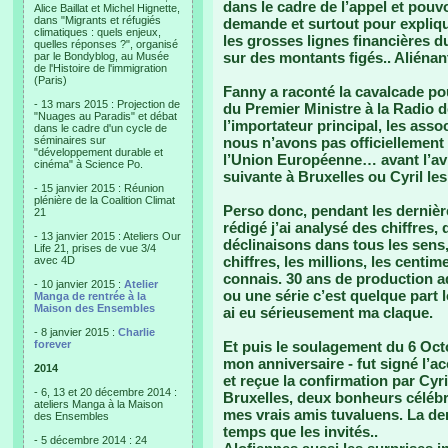
dans le cadre de l’appel et pouv
Alice Baillat et Michel Hignette,
dans "Migrants et réfugiés
demande et surtout pour expliq
climatiques : quels enjeux,
les grosses lignes financières du
quelles réponses ?", organisé
sur des montants figés.. Aliénant
par le Bondyblog, au Musée
de l'Histoire de l'immigration
(Paris)
Fanny a raconté la cavalcade pou
- 13 mars 2015 : Projection de
du Premier Ministre à la Radio d
"Nuages au Paradis" et débat
l’importateur principal, les ass
dans le cadre d'un cycle de
séminaires sur
nous n’avons pas officiellement 
"développement durable et
l’Union Européenne… avant l’avi
cinéma" à Science Po.
suivante à Bruxelles ou Cyril les 
- 15 janvier 2015 : Réunion
plénière de la Coalition Climat
Perso donc, pendant les dernièr
21
rédigé j’ai analysé des chiffres,
- 13 janvier 2015 : Ateliers Our
déclinaisons dans tous les sens,
Life 21, prises de vue 3/4
chiffres, les millions, les centim
avec 4D
connais. 30 ans de production ad
- 10 janvier 2015 :
Atelier
ou une série c’est quelque part 
Manga de rentrée à la
Maison des Ensembles
ai eu sérieusement ma claque.
- 8 janvier 2015 :
Charlie
forever
Et puis le soulagement du 6 Octo
mon anniversaire - fut signé l’ac
2014
et reçue la confirmation par Cyri
- 6, 13 et 20 décembre 2014 :
Bruxelles, deux bonheurs céléb
ateliers Manga à la Maison
mes vrais amis tuvaluens. La de
des Ensembles
temps que les invités..
- 5 décembre 2014 : 24