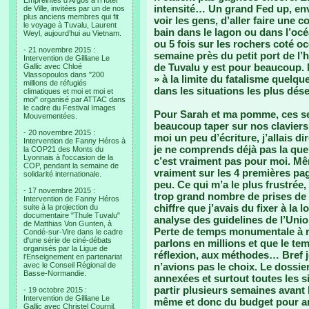
Empreintes d’Argos à l’Hotel
intensité… Un grand Fed up, envie
de Ville, invitées par un de nos
plus anciens membres qui fit
voir les gens, d’aller faire une 
le voyage à Tuvalu, Laurent
bain dans le lagon ou dans l’océ
Weyl, aujourd’hui au Vietnam.
ou 5 fois sur les rochers coté o
- 21 novembre 2015 :
semaine près du petit port de l’h
Intervention de Gilliane Le
de Tuvalu y est pour beaucoup. 
Gallic avec Chloé
Vlassopoulos dans "200
» à la limite du fatalisme quelq
millions de réfugiés
dans les situations les plus dése
climatiques et moi et moi et
moi" organisé par ATTAC dans
le cadre du Festival Images
Pour Sarah et ma pomme, ces se
Mouvementées.
beaucoup taper sur nos claviers
- 20 novembre 2015 :
moi un peu d’écriture, j’allais d
Intervention de Fanny Héros à
je ne comprends déjà pas la que
la COP21 des Monts du
Lyonnais à l'occasion de la
c’est vraiment pas pour moi. Mêm
COP, pendant la semaine de
vraiment sur les 4 premières pag
solidarité internationale.
peu. Ce qui m’a le plus frustré
- 17 novembre 2015 :
trop grand nombre de prises de t
Intervention de Fanny Héros
chiffre que j’avais du fixer à la 
suite à la projection du
documentaire "Thule Tuvalu"
analyse des guidelines de l’Uni
de Matthias Von Gunten, à
Perte de temps monumentale à ra
Condé-sur-Vire dans le cadre
d'une série de ciné-débats
parlons en millions et que le tem
organisés par la Ligue de
réflexion, aux méthodes… Bref j
l'Enseignement en partenariat
avec le Conseil Régional de
n’avions pas le choix. Le dossi
Basse-Normandie.
annexées et surtout toutes les si
partir plusieurs semaines avant 
- 19 octobre 2015 :
Intervention de Gilliane Le
même et donc du budget pour arr
Gallic avec Christel Cournil,