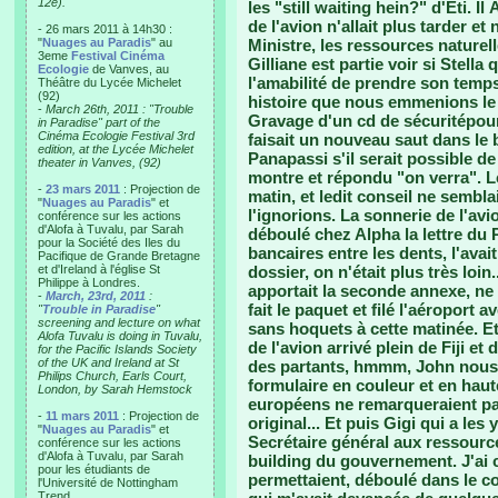
12e).
les "still waiting hein?" d'Eti. I
de l'avion n'allait plus tarder e
- 26 mars 2011 à 14h30 :
"
Nuages au Paradis
" au
Ministre, les ressources naturell
3eme
Festival Cinéma
Gilliane est partie voir si Stella
Ecologie
de Vanves, au
l'amabilité de prendre son temps
Théâtre du Lycée Michelet
(92)
histoire que nous emmenions le p
-
March 26th, 2011 : "Trouble
Gravage d'un cd de sécuritépour 
in Paradise" part of the
Cinéma Ecologie Festival 3rd
faisait un nouveau saut dans l
edition, at the Lycée Michelet
Panapassi s'il serait possible de
theater in Vanves, (92)
montre et répondu "on verra". Le
-
23 mars 2011
: Projection de
matin, et ledit conseil ne sembla
"
Nuages au Paradis
" et
l'ignorions. La sonnerie de l'avion
conférence sur les actions
d'Alofa à Tuvalu, par Sarah
déboulé chez Alpha la lettre du 
pour la Société des Iles du
bancaires entre les dents, l'avai
Pacifique de Grande Bretagne
et d'Ireland à l'église St
dossier, on n'était plus très loi
Philippe à Londres.
apportait la seconde annexe, ne 
-
March, 23rd, 2011
:
fait le paquet et filé l'aéroport 
"
Trouble in Paradise
"
screening and lecture on what
sans hoquets à cette matinée. Et 
Alofa Tuvalu is doing in Tuvalu,
de l'avion arrivé plein de Fiji e
for the Pacific Islands Society
of the UK and Ireland at St
des partants, hmmm, John nous a
Philips Church, Earls Court,
formulaire en couleur et en haut
London, by Sarah Hemstock
européens ne remarqueraient pas
-
11 mars 2011
: Projection de
original... Et puis Gigi qui a les
"
Nuages au Paradis
" et
Secrétaire général aux ressourc
conférence sur les actions
d'Alofa à Tuvalu, par Sarah
building du gouvernement. J'ai c
pour les étudiants de
permettaient, déboulé dans le co
l'Université de Nottingham
Trend