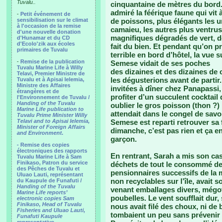
Tuvalu..
cinquantaine de mètres du bord
admiré la féérique faune qui vit 
-
Petit événement de
sensibilisation sur le climat
de poissons, plus élégants les u
à l'occasion de la remise
camaieu, les autres plus ventrus
d'une nouvelle donation
magnifiques dégradés de vert, de
d'Hunamar et du CD
d'Ecolo'zik aux écoles
fait du bien. Et pendant qu’on pro
primaires de Tuvalu
terrible en bord d’hôtel, la vue s
-
Remise de la publication
Semese vidait de ses poches
Tuvalu Marine Life à Willy
des dizaines et des dizaines de 
Telavi, Premier Ministre de
les dégusterions avant de partir.
Tuvalu et à Apisai Ielemia,
Ministre des Affaires
invitées à dîner chez Panapassi, 
étrangères et de
profiter d’un succulent cocktail d
l'Environnement de Tuvalu /
Handing of the Tuvalu
oublier le gros poisson (thon ?)
Marine Life publication to
attendait dans le congel de savoi
Tuvalu Prime Minister Willy
Telavi and to Apisai Ielemia,
Semese est reparti retrouver sa 
Minister of Foreign Affairs
dimanche, c’est pas rien et ça en
and Environment.
garçon.
- Remise des copies
électroniques des rapports
En rentrant, Sarah a mis son cas
Tuvalu Marine Life à Sam
Finikaso, Patron du service
déchets de tout le consommé de
des Pêches de Tuvalu et
pensionnaires successifs de la 
Uluao Lauti, représentant
non recyclables sur l’île, avait so
du Kaupule de Funafuti /
Handing of the Tuvalu
venant emballages divers, mégots
Marine Life reports’
poubelles. Le vent soufflait dur,
electronic copies Sam
Finikaso, Head of Tuvalu
nous avait filé des choux, ni de b
Fisheries and Uluao Lauti,
tombaient un peu sans prévenir 
Funafuti Kaupule