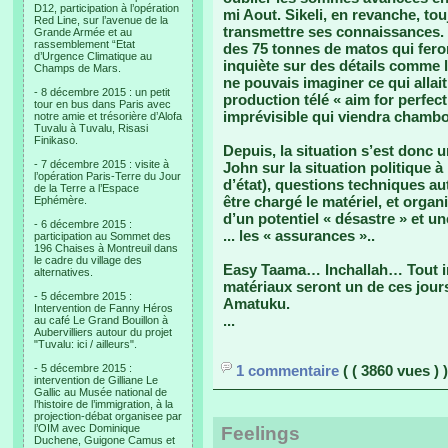
D12, participation à l’opération
mi Aout. Sikeli, en revanche, to
Red Line, sur l’avenue de la
transmettre ses connaissances. En
Grande Armée et au
rassemblement “Etat
des 75 tonnes de matos qui fero
d’Urgence Climatique au
inquiète sur des détails comme 
Champs de Mars.
ne pouvais imaginer ce qui allai
- 8 décembre 2015 : un petit
production télé « aim for perfe
tour en bus dans Paris avec
imprévisible qui viendra chambo
notre amie et trésorière d’Alofa
Tuvalu à Tuvalu, Risasi
Finikaso.
Depuis, la situation s’est donc
- 7 décembre 2015 : visite à
John sur la situation politique à 
l’opération Paris-Terre du Jour
d’état), questions techniques au
de la Terre a l’Espace
être chargé le matériel, et orga
Ephémère.
d’un potentiel « désastre » et u
- 6 décembre 2015 :
... les « assurances »..
participation au Sommet des
196 Chaises à Montreuil dans
le cadre du village des
Easy Taama… Inchallah… Tout ira 
alternatives.
matériaux seront un de ces jour
- 5 décembre 2015 :
Amatuku.
Intervention de Fanny Héros
...
au café Le Grand Bouillon à
Aubervilliers autour du projet
"Tuvalu: ici / ailleurs".
- 5 décembre 2015 :
1 commentaire
( ( 3860 vues ) )
intervention de Gilliane Le
Gallic au Musée national de
l’histoire de l’immigration, à la
projection-débat organisee par
l’OIM avec Dominique
Feelings
Duchene, Guigone Camus et