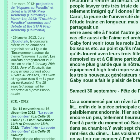
résoudre à rentrer au bercail. Un
-1er mars 2013:
projection
people lawyer très très triste de
de "Nuages au Paradis" et
tellement intégré qu'il donne l'i
débat à la STAR Prep
Academy (Californie) /
Carol, la jeune de l'université 
March 1st, 2013: "Trouble in
l'étude traine en longueur, mais
Paradise" screening and
debate at the STAR Prep
partageait un
Academy (California)
verre avec elle à l'hotel l'autre 
cas elle aussi elle l'aime cet ar
- 29 janvier 2013: Jury
d'
Ecolo'zik
, le concours
Gaby font venir tous les mois 1
d'écriture de chansons
boissons etc. au point qu'ils n'
organisé par la Ligue de
l'Enseignement autour du
qu'ils louent avec leurs trois fill
thème "Sauvons Tuvalu". Les
demoiselles et à Gilliane partic
lauréats enregistreront leur
encore plus grande que la nôtre. 
titre en studio. /
January 29th,
2013: Jury of Ecolozik, the
équipement high tech impression
song writing contest about
les trois nouveaux générateurs ne
Tuvalu. 40 classes, 1000 kids
all together from 8 to 14 year
Gaby nous a fait le plaisir de br
old participated. The 18
selected songs will be
recorded in a professional
Samedi 30 septembre - Fête de 
studio.
Ca a commencé par un réveil à l'
2011 - 2012
lit.., enfin de la pièce principale
- Du 14 novembre au 16
paisiblement endormie. Hier soi
décembre 2012:
"La route
des contes"
(La Celle St
encore un peu, tellement heureux
Cloud) /
- From November
l'oeil à partir du moment où Sar
14th to December 15th,
dans sa chambre.Y avait sept ch
2012:
"Tales' trip - La route
des contes"
(La Celle St
rentrées du diner... Les voisins
Cloud)
:
on va finir par manger à l'oeil. 
- Exposition de photographies