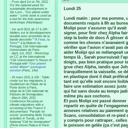
-
From April 1st to 7th, 2011 :
For the national week for
Lundi 25
sustainable development in
Ste Luce , "Our planet under
water " comic book is used as
Lundi matin : pour ma pomme, un
a tool for the kids awareness
workshops (Martinique)
documents requis à 8h au bureau
Molipi pour s'assurer qu'il avait
- 1er avril 2011 de 17 à 19h :
signer, pour finir chez Alpha fai
Ateliers sur le développement
durable avec promotion de la
step la boite de docs Ã glisser d
bande dessinée "
"A l'eau, la
comme les choses n'avanaient guè
Terre"
" à la Maison du
Portugal, Cité Internationale
vérifier que l'avion n'avait pas de
Universitaire de Paris.
aider Molipi qui se mélangeait un
-
April, 1st, 2011 : Workshop
temps là , Sarah poursuivait l'ap
on CC at the International
“Cité Universitaire”’s House of
doigts, pas bien pratique pour tap
Portugal with
“Our planet
grue chez Alpha, tandis que John
under Water” portugese
version
(Paris, 14e).
tranquillement la vaisselle, se d
en plastique dont il était préfér
- 26 mars 2011 à 15h : Table-
ronde sur les migrations à
tant est qu'elle soit encore lisib
l’auditorium du Palais de la
faire une estimation assez just
Porte dorée à Paris,
qui fut sans doute au temps jadi
siège de la Cité nationale de
l’histoire de l’immigration.
même plu aux cochons.
-
March 26th, 2011 :
Et puis Molipi est passé donner 
Conference focusing on
climate migrations with a
repartir en quète de l'engageme
screening of the France 5
annexes relatives au paiement qui
documentary "Paradis en
Scans, consolidation et re-pied
sursis" promoting Alofa Tuvalu
activities in Tuvalu, at the
y compris pour rattraper.. celles
National “Cité for Immigration”
le poisson en gelée (ça c'est pas
(Porte Doree Palace in Paris