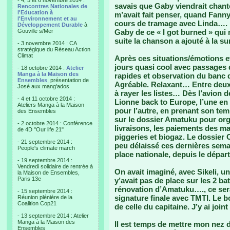
- 4, 5 et 6 novembre 2014 :
savais que Gaby viendrait chanter
Rencontres Nationales de
l'Education à
m’avait fait penser, quand Fanny 
l'Environnement et au
cours de tramage avec Linda…. Et
Développement Durable
à
Gouville s/Mer
Gaby de ce « I got burned » qui 
suite la chanson a ajouté à la s
- 3 novembre 2014 : CA
stratégique du Réseau Action
Climat
Après ces situations/émotions e
jours quasi cool avec passages d
- 18 octobre 2014 :
Atelier
Manga à la Maison des
rapides et observation du banc 
Ensembles
, présentation de
Agréable. Relaxant… Entre deux f
José aux mang'ados
à rayer les listes… Dès l’avion 
- 4 et 11 octobre 2014 :
Lionne back to Europe, l’une en 
Ateliers Manga à la Maison
pour l’autre, en prenant son te
des Ensembles
sur le dossier Amatuku pour or
- 2 octobre 2014 : Conférence
livraisons, les paiements des m
de 4D "Our life 21"
piggeries et biogaz. Le dossier 
- 21 septembre 2014 :
peu délaissé ces dernières sema
People's climate march
place nationale, depuis le départ
- 19 septembre 2014 :
Vendredi solidaire de rentrée à
On avait imaginé, avec Sikeli, u
la Maison de Ensembles,
Paris 13e
y’avait pas de place sur les 2 b
rénovation d’Amatuku…., ce ser
- 15 septembre 2014 :
signature finale avec TMTI. Le b
Réunion plénière de la
Coalition Cop21
de celle du capitaine. J’y ai joi
- 13 septembre 2014 : Atelier
Manga à la Maison des
Il est temps de mettre mon nez 
Ensembles