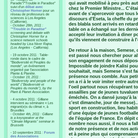
qui avait mobilisé à peu près aut
Paradis"/"Trouble in Paradise"
suivi d'un
débat avec
chez le Premier Ministre... C'ét
Christopher Horner
pour un
avant de s'apercevoir que tous le
réseau de professeurs de
sciences à Los Angeles
discours d'Eseta, la cheffe du p
(Californie).
des blabla sont arrivés en retard
-
October 28th, 2011 :
table on a échangé sur les dern
"
"Trouble in Paradise"
screening and debate with
accepté leur invitation à diner p
Christopher Horner for a
qu'ils viennent de construire à l
science network schools
headed by Lisa Niver Rajna.
(Los Angeles - California).
De retour à la maison, Semese, c
est passé nous chercher pour alle
- 19 octobre 2011 : Table-
ronde dans le cadre de
son engagement de nous dépose
"Biodiversité et Peuples du
Impossible de joindre Kalisi po
monde", un événement
organisé par l'association
souhaitait, mais Semese s'est fai
Plante & Planète.
présence nous comble. Aux petits
-
October 19, 2011 :
"Biodiversity and people of the
on a ri à le voir imiter entre autr
world" ("Biodiversité et
l'oeil partout nous récupérant t
Peuples du monde"), by the
assaillies par de jeunes tuval
Plant & Planet Association.
éméchés. On a dansé jusqu'à la 
- 4 octobre 2011 : Gilliane
c’est dimanche, jour de messe)...
intervient au séminaire « Les
migrant(e)s du climat », à
sport en construction, lieu habi
Bruxelles
d'une équipe de jeunes football
-
October 4th, 2011 : Gilliane
de l'équipe de France. En dépit 
is a keyspeaker at the
"Climate Migrants" seminar in
nombre nous aussi, il nous a fall
Brussels
de notre présence et de nos act
- 10 septembre 2011 :
Forum
et à peine plus qui comprenaien
des Associations