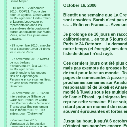
Benoit Mayer.
October 16, 2006
- Du 1er au 12 décembre
2015 : COP21. Trop à dire
Bientôt une semaine que La Crev
pour un agenda. Observation
au Bourget avec Linda Cohen
sont envolées. Sarah n’est pas 
et Laurent Leguyader et
si…. Enfin en France…. Avec un
representation dans les
assemblées de la coalition et
autres associations par Maria
Je prolonge de 10 jours en racco
Vives, notre très jeune amie
californienne… en tout 5 jours d
catalane.
Paris le 24 Octobre... La deman
- 29 novembre 2015 : marche
notre temps (et énergie) ces de
de la Coalition Climat 21 dans
les rues de Paris.
liste de départ n’est rayé.
- 27 novembre 2015 : Retrait
de nos badges
Ces derniers jours ont été plus
d’observateurs, à la COP21
mais pas exempts de grosses bonn
au Bourget. Nous
de tout pour faire un monde.. Ton
appréhendions les longues
files de Copenhagen.
pages de commandes à passer po
Personne encore sur les lieux.
prochaines semaines sur Amatuku,
En 3mn nous avions nos
Sesames.
responsabilité de Sikeli et Anare,
moitié à Tuvalu sous les multiple
- 26 novembre 2015 - 14h30 :
de l’amie Risasi.. qui signera 
Intervention de Gilliane Le
Gallic sur France Tv Outre-
reprise cette semaine. Et ce soir
mer Première dans l'émission
retard pour un moment de recue
Transversal Environnement
sur le thème "COP21 : les
souvent éprouvantes et fortes e
enjeux pour l'Outre-mer".
- 25novembre 2015 :
Jusqu’au bout, jusqu'à 6 octobre,
Vernissage de l’exposition
n’étaient pas gagnées encore. En