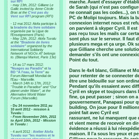
marche. Avant d'essayer d'établ
sur RFI
-
may 13th, 2012: Gilliane Le
de Sarah (qui n'est pas configur
Gallic invited by Anne-Cécile
ne connait pas les codes...), on 
Bras at the
C'est pas du
Vent sur RFI
program (RFI)
PC de Molipi toujours. Mais la ba
connexion internet nous est ref
- 12 mai 2012: Alofa participe à
la
braderie du livre solidaire
on parvient à skyper Cyril. Il es
organisée par la Ligue de
pas reçu tous les mails car certa
l'Enseignement (Paris)
sont plus sur le serveur. Il fau
-
May 12th, 2012: Alofa Tuvalu
at the
"Braderie de livres
plusieurs mega et ça urge. Ok s
solidaire"
organized by the
que Gilliane cherche une solution
International Solidarity
Network of NGOs AT belongs
demander s'ils ont une connexion
to. (Blanqui Market, Paris 13e)
Point du tout.
- 14 au 17 mars 2012:
"
Nuages au Paradis
" et
la
Dans le 4x4 blanc, Gilliane et Mo
BD "A l'eau, la Terre"
au
pour retenter de se connecter de 
Forum Alternatif Mondial de
l'Eau - Marseille.
être une bidouille sur son ordin
-
March 14th to 17th, 2012:
Pendant qu'ils essaient avec diff
"Trouble in Paradise” and “Our
planet under Water”, at the
Cyril en skype et toujours dans l
Alternative World Water
fine, ça peut passer ; sinon on 
Forum (Marseille).
gouvernement, Panapasi pour qu'
- Du 24 novembre 2011 au
building. On joue pour 8 millio
10 avril 2012 - mission à
point fait avec Cyril est
Tuvalu :
- From November 24th, 2011
rassurant, ne lui manquent que d
to April 10th, 2012 - Mission
et vient meme de recevoir en dire
in Tuvalu :
évidence a réussi à lui réexpédi
- 4 avril 2012 :
Atelier Alofa
maison. Il l'a sous les yeux et 
Tuvalu sur "les marins et le
Gilliane pour la rassurer, ils arr