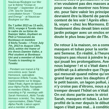
Nausicaa-Boulogne sur Mer
n’en voulaient pas des masses au
sur le thème "Océan et
pour nous de montrer nos frimou
Energie". /
September 16 and
17th: Sea for Society
etc. pour faire valoir les princ
consultation forum - "Ocean
devraient être la liberté de paro
and Energy" - at Nausicaa-
Boulogne sur Mer.
content de les voir ! Après elles
là, voyez » chez les Mormons. Et 
Du 7 juillet 2013 au 13 août,
finalement dieu devait bien exi
2013, voyage à Tuvalu dans
le cadre de sa thèse de
jardin potager avec un enclos en
Damien Vallot, étudiant en
doute le plus beau jardin de l’île.
PhD à l'Université de
Bordeaux et membre
d'Alofa Tuvalu : /
From July
De retour à la maison, on a com
7th, 2013 to August 13th,
masques et tubas pour la sortie
2013, within the frame of
his thesis Damien Vallot, a
ami Semese. En réalité, à l’heur
Phd student at Bordeaux
toujours pas réussi à joindre le
Uni and a member of Alofa
Tuvalu is traveling to
qui jouait les prolongations. A
Tuvalu:
nous baigner ! et si c’était dans 
- Pendant son transit à Fiji :
préférait ça à attendre que l’hyp
rencontres avec Sarah
qui mesurait quand même qu’on 
Hemstock, spécialiste
grand large avec les dauphins d
biomasse d’Alofa Tuvalu, Teu,
représentante sur le biogaz,
le petit bassin, un lagon pollué,
Eliala Fihaki, Agent de liaison
n’y croise pas d’étrons, nous a j
pour Alpha Pacific Navigation
et membre d’Alofa.. /
While
tremper devant l’hôtel on n’étai
transiting in Fiji: meetings with
On est donc partie avec le stric
Sarah Hemstock, Alofa Tuvalu
Sarah, masques et tubas. La bon
biomass scientist, Teu, biogas
representative, Eliala Fihaki,
profité de la mer depuis le débu
Alpha Pacific Liaison agent
lagon c’était pas mal... à condi
and a member of Alofa