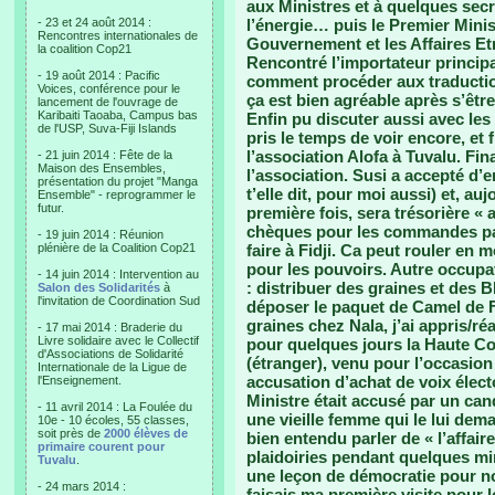
aux Ministres et à quelques secr
- 23 et 24 août 2014 :
l’énergie… puis le Premier Minis
Rencontres internationales de
Gouvernement et les Affaires Etr
la coalition Cop21
Rencontré l’importateur principal
- 19 août 2014 : Pacific
comment procéder aux traduction
Voices, conférence pour le
ça est bien agréable après s’êt
lancement de l'ouvrage de
Karibaiti Taoaba, Campus bas
Enfin pu discuter aussi avec les 
de l'USP, Suva-Fiji Islands
pris le temps de voir encore, et f
l’association Alofa à Tuvalu. Fin
- 21 juin 2014 : Fête de la
Maison des Ensembles,
l’association. Susi a accepté d’e
présentation du projet "Manga
t’elle dit, pour moi aussi) et, auj
Ensemble" - reprogrammer le
futur.
première fois, sera trésorière « a
chèques pour les commandes pa
- 19 juin 2014 : Réunion
plénière de la Coalition Cop21
faire à Fidji. Ca peut rouler en
pour les pouvoirs. Autre occupat
- 14 juin 2014 : Intervention au
: distribuer des graines et des 
Salon des Solidarités
à
l'invitation de Coordination Sud
déposer le paquet de Camel de F
graines chez Nala, j’ai appris/ré
- 17 mai 2014 : Braderie du
Livre solidaire avec le Collectif
pour quelques jours la Haute Co
d'Associations de Solidarité
(étranger), venu pour l’occasion
Internationale de la Ligue de
accusation d’achat de voix élect
l'Enseignement.
Ministre était accusé par un can
- 11 avril 2014 : La Foulée du
une vieille femme qui le lui dema
10e - 10 écoles, 55 classes,
soit près de
2000 élèves de
bien entendu parler de « l’affair
primaire courent pour
plaidoiries pendant quelques minu
Tuvalu
.
une leçon de démocratie pour n
- 24 mars 2014 :
faisais ma première visite pour l