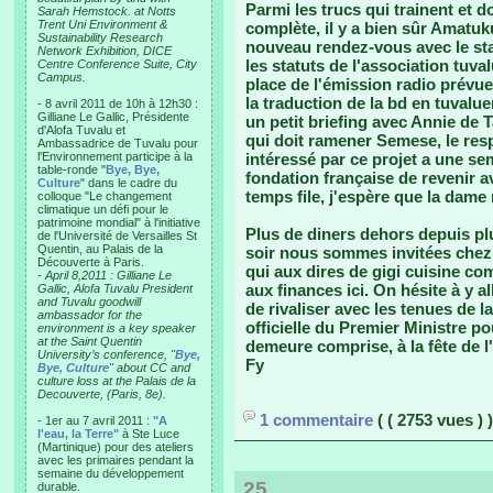
Parmi les trucs qui trainent et don
Sarah Hemstock. at Notts
Trent Uni Environment &
complète, il y a bien sûr Amatu
Sustainability Research
nouveau rendez-vous avec le staf
Network Exhibition, DICE
les statuts de l'association tuva
Centre Conference Suite, City
Campus.
place de l'émission radio prévue
la traduction de la bd en tuvalu
- 8 avril 2011 de 10h à 12h30 :
Gilliane Le Gallic, Présidente
un petit briefing avec Annie de T
d'Alofa Tuvalu et
qui doit ramener Semese, le res
Ambassadrice de Tuvalu pour
l'Environnement participe à la
intéressé par ce projet a une se
table-ronde "
Bye, Bye,
fondation française de revenir 
Culture
" dans le cadre du
temps file, j'espère que la dame
colloque "Le changement
climatique un défi pour le
patrimoine mondial" à l'initiative
Plus de diners dehors depuis pl
de l'Université de Versailles St
Quentin, au Palais de la
soir nous sommes invitées chez 
Découverte à Paris.
qui aux dires de gigi cuisine co
-
April 8,2011 : Gilliane Le
aux finances ici. On hésite à y a
Gallic, Alofa Tuvalu President
and Tuvalu goodwill
de rivaliser avec les tenues de l
ambassador for the
officielle du Premier Ministre po
environment is a key speaker
at the Saint Quentin
demeure comprise, à la fête de 
University’s conference, "
Bye,
Fy
Bye, Culture
" about CC and
culture loss at the Palais de la
Decouverte, (Paris, 8e).
1 commentaire
( ( 2753 vues ) )
- 1er au 7 avril 2011 :
"A
l'eau, la Terre"
à Ste Luce
(Martinique) pour des ateliers
avec les primaires pendant la
semaine du développement
25
durable.