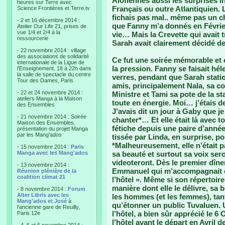
Alofiennes aussi les surprises i
heures sur Terre avec
Français ou outre Atlantiquien.
Science Frontières et Terre.tv
fichais pas mal.. même pas un c
- 2 et 16 décembre 2014 :
que Fanny m’a donnés en Février
Atelier Our Life 21, prises de
vue 1/4 et 2/4 à la
vie… Mais la Crevette qui avait t
ressourcerie
Sarah avait clairement décidé de 
- 22 novembre 2014 : village
des associations de solidarité
Ce fut une soirée mémorable et o
internationale de la Ligue de
la pression. Fanny se faisait hél
l'Enseignement, 18 à 22h dans
la salle de spectacle du centre
verres, pendant que Sarah statio
Tour des Dames, Paris
amis, principalement Nala, sa c
- 22 et 24 novembre 2014 :
Ministre et Tami sa pote de la st
ateliers Manga à la Maison
toute en énergie. Moi… j’étais 
des Ensembles
J’avais dit un jour à Gaby que je
- 21 novembre 2014 : Soirée
chanter*… Et elle était là avec t
Maison des Ensembles,
fétiche depuis une paire d’année
présentation du projet Manga
par les Mang'ados
tissée par Linda, en surprise, p
*Malheureusement, elle n’était p
- 15 novembre 2014 :
Paris
Manga avec les Mang'ados
sa beauté et surtout sa voix ser
videoteront. Dès le premier dîner
- 13 novembre 2014 :
Emmanuel qui m’accompagnait et à
Réunion plénière de la
coalition climat 21
l’hôtel ». Même si son répertoire
manière dont elle le délivre, sa 
- 8 novembre 2014 :
Forum
Alter Libris avec les
les hommes (et les femmes), tan
Mang'ados et José
à
qu’étonner un public Tuvaluen. 
l'ancienne gare de Reuilly,
l’hôtel, a bien sûr apprécié le 6
Paris 12e
l’hôtel avant le départ en Avril 