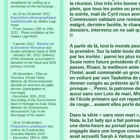
inhabitants by setting up a
la réunion. Une très très bonne n
workshop on the technology…
plein, que tous les potes ou pr
la soirée, mail de Cyril nous ann
- du 10 au 19 janvier 2012 :
Exposition photographique
Commission validant une remise
traditionnelle
au Vaiaku Lagi
malgré, dernière facétie, le cha
Hotel
-
From January 10th to 19th,
dossiers, intervenu on ne sait q
2012 : Photo exhibition at the
!!
Vaiaku Lagi Hotel
- 5 janvier 2012 :
Remise de
A partir de là, tout le monde peu
la donation Hunamar
aux
la première. Sur la table toute d
écoles primaires Nauti et SDA
-
January 5th, 2012: Delivery
par les invités : parmi les plus 
of the Hunamar association's
Susie notre future présidente d'
donation to the Nauti and SDA
primary schools.
passer, Risasi, la meilleure ami
l'hotel, avait commandé un gros 
- 30 décembre : Fête en
en voiture par son Taukelina de m
l'honneur d'Isaia Taeia,
Ministre de l'Environnement
donner congés au prétexte qu’il 
décédé en exercice en juillet
presque - , Penni, la patronne d
dernier (participation et
tournage)
aussi sans son Loto de mari, Mini
-
December 30th, 2011:
de l'école primaire qui est repa
Recording of the Government
de rouge... avaient elles porté d
feast in homage to Isaia Taeia,
Minister for Environment,
deceased in July in the
Dans la série « sans mon mari », 
discharge of his duties.
Nala, la 1st lady qui a fait poi
- 18 et 19 décembre :
une demi-heure au portail parce q
Projections publiques
des
vidéos du Festival des
engagée dans une longue conver
Grandes Marées 2010
avait accueilli Sarah à Vaitupu l
-
December 18th to 19th,