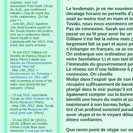
organise, avec son
association
Pala Dalik
(l’écho
Le lendemain, je ne me souviens
du récif), une conférence
décalage horaire ne permette d'a
intitulée « Etat de santé des
récifs calédoniens: Qui fait
avait au moins tout en main et l
quoi ? »
Tuvalu, nous nous escrimons en 
-
June 6th, 2012: Sandrine
Job, AlofaTuvalu’s expert on
Pas de connexion. Sarah qui est
the Tuvalu Marine Life project,
passé un au lit pour avoir bu un 
sets up a conference about
Reefs’ health in New
Gilliane s'est fait la même mais po
Caledonia with her NGO:
Pala
largement fait sa part et aussi p
Dalik
(the reef’s echoes).
s'échanger en français, va se co
- 15 mai 2012: Gilliane est
On embarque son ordinateur port
l'invitée de Patricia Ricard et
notre bienfaiteur Li et son taxi b
Marie-Pierre Cabello aux
Mardis de l'Environnement
l'immeuble du gouvernement pour
spécial "Rio+20"
Le réseau est d'une faiblesse à p
-
May 15th, 2012:
«
connexion. On réveille
Environment on Tuesday »
conference on “Rio +20”
Molipi dans l'espoir que de son
with screening of some of the
récupère suffisamment de bande
video shot during the last
missions. (Paris)
plongé dans le noir puisqu'il est
également compter sur la bonne t
- 13 mai 2012: stand Alofa
Tuvalu au
Vide-Grenier de la
bientôt une heure du matin et pou
Butte Bergeyre
(Paris)
maintenant à son bureau belge. M
-
May 13th, 2012: Alofa Tuvalu
tiré d'un profond sommeil paradox
booth at the
Bergeyre hill
back yard sale
. (Paris)
avoir skype et en le voyant déba
étions confiantes.
- 13 mai 2012 de 11h10 à
11h30: Gilliane est l'invitée
d'Anne Cécile Bras dans
Que nenni point de skype sur so
l'émission
C'est pas du Vent