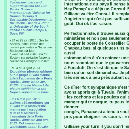
Tuvalu members and
internationale du pays il pense à
supports attend the 12th
Hey Panap’ y a déjà un Consul. 
Pacific Science
Intercongress "Science for
Gilliane va être Consul. Il rempl
Human Security &
Angleterre qui n’est pas suffisa
Sustainable Development in
goût. Oui ok t’as raison.
the Pacific Islands & Rim"
at University of the South
Pacific Laucala Campus,
Perfectionniste, il trouve aussi q
Suva, Fiji
ministères et non pas seulement 
- 24 et 25 juin 2013 : Sea for
occuper le poste de Conseiller
Society, consultation des
parties prenantes à Nausicaa-
Chapeau bas, si quelques uns pou
Boulogne sur Mer
aussi
/
June 24 and 25th: Sea for
estomaquées à s’en coincer une 
Society consultation forum at
Nausicaa-Boulogne sur Mer.
nous racontant que le gouverneme
à Funafuti. On s’est dit que le S
- du 4 au 30 juin 2013 :
Exposition photographique
bien qu’on soit dimanche... Je pl
sur le projet Tuvalu Marine
très sérieux à peu près autant q
Life à l'aquarium de la Porte
Dorée. /
June 4th to 30t,
2013h: Tuvalu Marine Life
Ce dîner fort sympathique s’est 
picture exhibition at the
avons appris qu’à Tuvalu, l’anim
tropical aquarium in Paris.
: les cochons et les poulets qui
- les 6 et 8 juin 2013 :
manger qui te nargue, tu peux le
ateliers pédagogiques sur
Tuvalu et la biodiversité
donner
marine par l'association
congés, Panapassi a tenu à soul
d'Ici et d'Ailleurs à
pris pour éloigner les souris : « 
l'aquarium de la Porte
Dorée. /
June 6th and 8th,
2013: Kid awareness
Gilliane your turn if you don’t m
workshops about Tuvalu