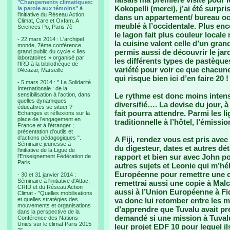
"Changements climatiques:
Kokopelli (merci), j’ai été surpri
la parole aux témoins"
à
l'initiative du Réseau Action
dans un appartement/ bureau occi
Climat, Care et Oxfam. A
meublé à l’occidentale. Plus en
Sciences Po, Paris 7è
le lagon fait plus couleur local
- 22 mars 2014 : L'archipel
la cuisine valent celle d’un gran
monde, 7ème conférence
permis aussi de découvrir le jard
grand public du cycle « Iles
laboratoires » organisé par
les différents types de pastèque
l'IRD à la bibliothèque de
variété pour voir ce que chacune
l’Alcazar, Marseille
qui risque bien ici d’en faire 20 !
- 5 mars 2014 : " La Solidarité
Internationale : de la
sensibilisation à l'action, dans
Le rythme est donc moins inten
quelles dynamiques
diversifié…. La devise du jour, à
éducatives se situer ?
fait pourra attendre. Parmi les l
Echanges et réflexions sur la
place de l'engagement en
traditionnelle à l’hôtel, l’émissi
France et à l'étranger ;
présentation d'outils et
d'actions pédagogiques ".
A Fiji, rendez vous est pris avec
Séminaire jeunesse à
du digesteur, dates et autres d
l'initiative de la Ligue de
rapport et bien sur avec John po
l'Enseignement Fédération de
Paris
autres sujets et Leonie qui m’hé
Européenne pour remettre une c
- 30 et 31 janvier 2014 :
Séminaire à l'initiative d'Attac,
remettrai aussi une copie à Malc
CRID et du Réseau Action
aussi à l’Union Européenne à Fid
Climat - "Quelles mobilisations
et quelles stratégies des
va donc lui retomber entre les ma
mouvements et organisations
d’apprendre que Tuvalu avait pr
dans la perspective de la
demandé si une mission à Tuvalu
Conférence des Nations-
Unies sur le climat Paris 2015
leur projet EDF 10 pour lequel il