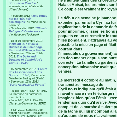
ne s'agitent dans des chorégraph
- October 19th, 2012:
"
Trouble in Paradise
"
Nala et Apisai, les premiers sur l
screening and debate at Ile
Ce couple est vraiment incroyab
d'Yeu (Vendée)
- 4 octobre 2012:
table-ronde
Le début de semaine (dimanche 
sur les "réfugiés
expédier par email à Cyril au fu
climatiques"
au Muséum de
Toulouse
applications de la demande de fo
-
October 4th, 2012:
“Climate
pour imprimer, glisser les bons p
Refugees” Conference
at
the Museum (Toulouse)
paquets en un et remettre le to
filles pondaient, j'attrapais au v
- 18 et 19 septembre 2012:
Visite du Duc et de la
possible la mise en page et filai
Duchesse de Cambridge,
courant dans
Kate and William, à Tuvalu
l'immeuble du gouvernement) ave
-
September 18th and 19th,
2012:
The Duke and
des documents depuis son bure
Dutches of Cambridge's
correcte.. La famille du gardien
visit to Tuvalu
conception taiwanaise avait quel
- 15 septembre 2012:
"Forum
venues.
des Associations et des
Sports du 19e"
, Place de la
Bataille de Stalingrad (Paris)
Le mercredi 4 octobre au matin,
-
September 15th, 2012:
transmettre, message de
"Paris Association Forum"
Cyril nous indiquant qu'il était à 
- 20 juin 2012: Rio+20 à Clichy
n'avait encore rien téléchargé n
La Garenne en partenariat
avec la SERE
imaginez bien qu'on l'était... ras
-
June 20th, 2012: Rio+20 in
lendemain quoi qu'il arrive. Ave
Clichy La Garenne, by SERE
complet de la marche à suivre pa
- 6 juin 2012: Sandrine Job,
de la tache qui lui incombait à 
expert pour Alofa Tuvalu sur le
qu'aucune de nous n'a vraiment 
projet "Tuvalu Marine Life",