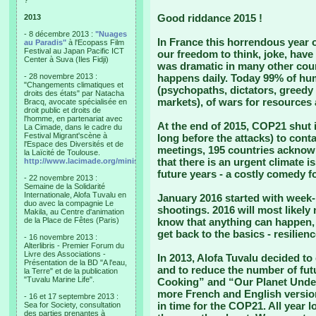
?"
Good riddance 2015 !
2013
- 8 décembre 2013 :
"Nuages
In France this horrendous year 
au Paradis"
à l'Ecopass Film
Festival au Japan Pacific ICT
our freedom to think, joke, have 
Center à Suva (Iles Fidji)
was dramatic in many other coun
- 28 novembre 2013 :
happens daily. Today 99% of huma
"Changements climatiques et
(psychopaths, dictators, greedy 
droits des états" par Natacha
markets), of wars for resources
Bracq, avocate spécialisée en
droit public et droits de
l'homme, en partenariat avec
At the end of 2015, COP21 shut 
La Cimade, dans le cadre du
Festival Migrant'scène à
long before the attacks) to contai
l'Espace des Diversités et de
meetings, 195 countries acknow
la Laïcité de Toulouse.
that there is an urgent climate i
http://www.lacimade.org/minisites/migrantscene
future years - a costly comedy fo
- 22 novembre 2013 :
Semaine de la Solidarité
Internationale, Alofa Tuvalu en
January 2016 started with week
duo avec la compagnie Le
shootings. 2016 will most likely
Makila, au Centre d'animation
de la Place de Fêtes (Paris)
know that anything can happen, 
get back to the basics - resilien
- 16 novembre 2013 :
Alterlibris - Premier Forum du
Livre des Associations -
In 2013, Alofa Tuvalu decided to
Présentation de la BD "A l'eau,
and to reduce the number of futur
la Terre" et de la publication
"Tuvalu Marine Life".
Cooking” and “Our Planet Under
more French and English versio
- 16 et 17 septembre 2013 :
in time for the COP21. All year 
Sea for Society, consultation
des parties prenantes à