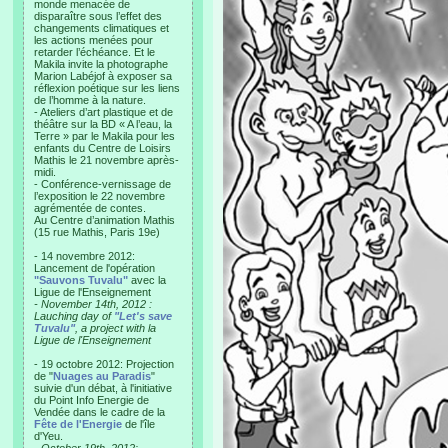
monde menacée de
disparaître sous l’effet des
changements climatiques et
les actions menées pour
retarder l’échéance. Et le
Makila invite la photographe
Marion Labéjof à exposer sa
réflexion poétique sur les liens
de l’homme à la nature.
- Ateliers d’art plastique et de
théâtre sur la BD « A l’eau, la
Terre » par le Makila pour les
enfants du Centre de Loisirs
Mathis le 21 novembre après-
midi.
- Conférence-vernissage de
l’exposition le 22 novembre
agrémentée de contes.
Au Centre d’animation Mathis
(15 rue Mathis, Paris 19e)
- 14 novembre 2012:
Lancement de l'opération
"Sauvons Tuvalu"
avec la
Ligue de l'Enseignement
- November 14th, 2012 :
Lauching day of
"Let's save
Tuvalu"
, a project with la
Ligue de l'Enseignement
- 19 octobre 2012: Projection
de "
Nuages au Paradis
"
suivie d'un débat, à l'initiative
du Point Info Energie de
Vendée dans le cadre de la
Fête de l'Energie
de l'île
d'Yeu.