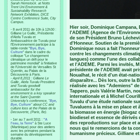
Sarah Hemstock. at Notts
Trent Uni Environment &
Sustainability Research
Network Exhibition, DICE
Centre Conference Suite, City
Campus.
Hier soir, Dominique Campana, Di
- 8 avril 2011 de 10h à 12h30 :
l'ADEME (Agence de l'Environnem
Gilliane Le Gallic, Présidente
d'Alofa Tuvalu et
de son Président Bruno Léchevin
Ambassadrice de Tuvalu pour
d'Honneur. Soutien de la premiè
l'Environnement participe à la
Dominique nous a fait l'honneur 
table-ronde "
Bye, Bye,
Culture
" dans le cadre du
contre les changements climatique
colloque "Le changement
langues) comme l'une des colla
climatique un défi pour le
patrimoine mondial" à l'initiative
et l'ADEME. Parmi les invités, Mi
de l'Université de Versailles St
présidente de l'ADEME avait pris
Quentin, au Palais de la
Noualhat, le récit d'un état-nat
Découverte à Paris.
-
April 8,2011 : Gilliane Le
disparaître... Dès lors, outre la
Gallic, Alofa Tuvalu President
réalisée avec les "Ademiens" d
and Tuvalu goodwill
ambassador for the
Tappero, puis Valérie Martin, no
environment is a key speaker
internationale et à Michel Couril
at the Saint Quentin
University’s conference, "
Bye,
Tuvalu d'une étude nationale sur
Bye, Culture
" about CC and
Tuvaluens à la mise en place et à
culture loss at the Palais de la
la biomasse en énergie (biogaz d
Decouverte, (Paris, 8e).
biodiesel et essence de dérivés d
- 1er au 7 avril 2011 :
"A
des reproductions sur place et a
l'eau, la Terre"
à Ste Luce
(Martinique) pour des ateliers
nous qui te remercions de ta con
avec les primaires pendant la
humanisme précieux. Gilliane e
semaine du développement
durable.