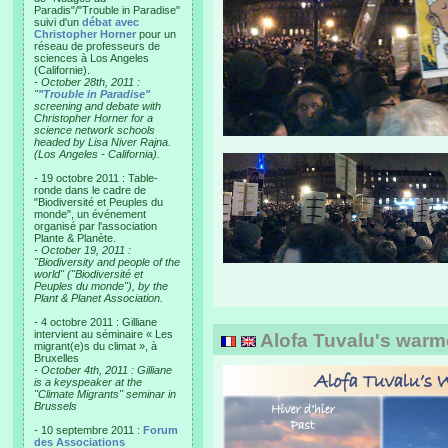
Paradis"/"Trouble in Paradise"
suivi d'un
débat avec
Christopher Horner
pour un
réseau de professeurs de
sciences à Los Angeles
(Californie).
-
October 28th, 2011 :
"
"Trouble in Paradise"
screening and debate with
Christopher Horner for a
science network schools
headed by Lisa Niver Rajna.
(Los Angeles - California).
- 19 octobre 2011 : Table-
ronde dans le cadre de
"Biodiversité et Peuples du
monde", un événement
organisé par l'association
Plante & Planète.
-
October 19, 2011 :
"Biodiversity and people of the
world" ("Biodiversité et
Peuples du monde"), by the
Plant & Planet Association.
- 4 octobre 2011 : Gilliane
intervient au séminaire « Les
Alofa Tuvalu's warm
migrant(e)s du climat », à
Bruxelles
-
October 4th, 2011 : Gilliane
is a keyspeaker at the
"Climate Migrants" seminar in
Brussels
- 10 septembre 2011 :
Forum
des Associations