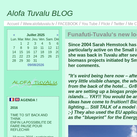
Alofa Tuvalu BLOG
/
/
/
/
/
/
Accueil
Www.alofatuvalu.tv
FACEBOOK
You Tube
Flickr
Twitter
Me C
Funafuti-Tuvalu's new l
«
Juillet 2025
»
Lun.
Mar.
Mer.
Jeu.
Ven.
Sam.
Dim.
1
2
3
4
5
6
Since 2004 Sarah Hemstock has 
7
8
9
10
11
12
13
particularly active on the Small
14
15
16
17
18
19
20
she was back in Tuvalu after se
21
22
23
24
25
26
27
biomass projects initiated by Sm
28
29
30
31
her comments.
09/08/2026
"It’s weird being here now – aft
very little visible change, the w
from the back of the hotel… Gr8
we are setting up a biogas proje
islands… YAY!! You would be am
AGENDA !
ideas have come to fruition!! Bi
lighting… Still TALK of a mode
2016
;-) They also used the EU applic
TIME TO SIT BACK AND
as the “blueprint” for the Energ
THINK
ENFIN LA POSSIBILITE DE
FAIRE PAUSE POUR
REFLECHIR