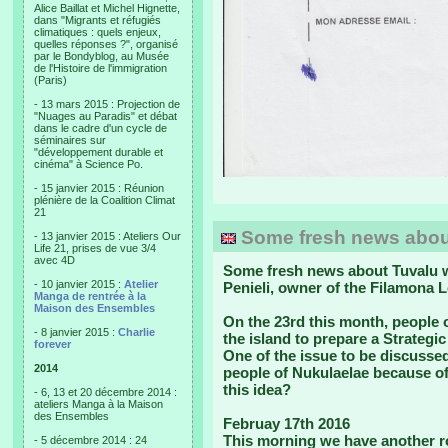
Alice Baillat et Michel Hignette,
dans "Migrants et réfugiés
climatiques : quels enjeux,
quelles réponses ?", organisé
par le Bondyblog, au Musée
de l'Histoire de l'immigration
(Paris)
- 13 mars 2015 : Projection de
"Nuages au Paradis" et débat
dans le cadre d'un cycle de
séminaires sur
"développement durable et
cinéma" à Science Po.
- 15 janvier 2015 : Réunion
plénière de la Coalition Climat
21
Some fresh news abou
- 13 janvier 2015 : Ateliers Our
Life 21, prises de vue 3/4
avec 4D
Some fresh news about Tuvalu we
- 10 janvier 2015 :
Atelier
Penieli, owner of the Filamona 
Manga de rentrée à la
Maison des Ensembles
On the 23rd this month
, people 
- 8 janvier 2015 :
Charlie
the island to prepare a Strategic 
forever
One of the issue to be discussed
2014
people of Nukulaelae because of
this idea?
- 6, 13 et 20 décembre 2014 :
ateliers Manga à la Maison
des Ensembles
Februay 17th 2016
This morning we have another r
- 5 décembre 2014 : 24