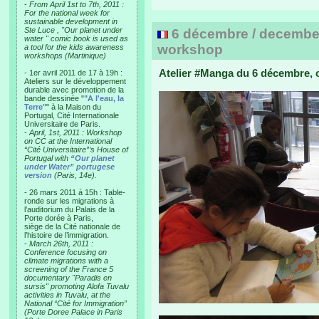
-
From April 1st to 7th, 2011 :
For the national week for
sustainable development in
Ste Luce , "Our planet under
6 décembre / december
water " comic book is used as
workshop
a tool for the kids awareness
workshops (Martinique)
Atelier #Manga du 6 décembre, c
- 1er avril 2011 de 17 à 19h :
Ateliers sur le développement
durable avec promotion de la
bande dessinée "
"A l'eau, la
Terre"
" à la Maison du
Portugal, Cité Internationale
Universitaire de Paris.
-
April, 1st, 2011 : Workshop
on CC at the International
“Cité Universitaire”’s House of
Portugal with
“Our planet
under Water” portugese
version
(Paris, 14e).
- 26 mars 2011 à 15h : Table-
ronde sur les migrations à
l’auditorium du Palais de la
Porte dorée à Paris,
siège de la Cité nationale de
l’histoire de l’immigration.
-
March 26th, 2011 :
Conference focusing on
climate migrations with a
screening of the France 5
documentary "Paradis en
sursis" promoting Alofa Tuvalu
activities in Tuvalu, at the
National “Cité for Immigration”
(Porte Doree Palace in Paris