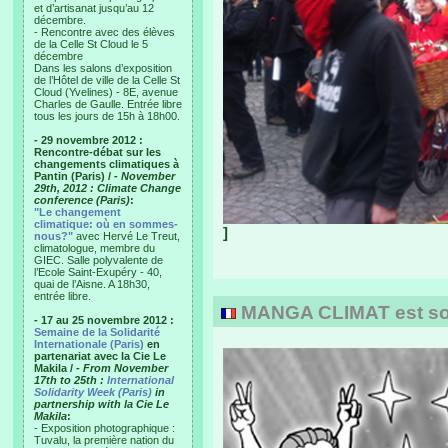
et d’artisanat jusqu’au 12
décembre.
- Rencontre avec des élèves
de la Celle St Cloud le 5
décembre
Dans les salons d’exposition
de l’Hôtel de ville de la Celle St
Cloud (Yvelines) - 8E, avenue
Charles de Gaulle. Entrée libre
tous les jours de 15h à 18h00.
- 29 novembre 2012 :
Rencontre-débat sur les
changements climatiques à
Pantin (Paris) /
- November
29th, 2012 : Climate Change
conference (Paris)
:
"Le changement
climatique: où en sommes-
]
nous?"
avec Hervé Le Treut,
climatologue, membre du
GIEC. Salle polyvalente de
l’Ecole Saint-Exupéry - 40,
quai de l’Aisne. A 18h30,
entrée libre.
MANGA CLIMAT est sort
- 17 au 25 novembre 2012 :
Semaine de la Solidarité
Internationale (Paris)
en
partenariat avec la Cie Le
Makila /
- From November
17th to 25th :
International
Solidarity Week (Paris)
in
partnership with la Cie Le
Makila
:
- Exposition photographique :
Tuvalu, la première nation du