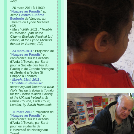
12e).
- 26 mars 2011 à 14h30 :
"
Nuages au Paradis
" au
3eme
Festival Cinéma
Ecologie
de Vanves, au
Théâtre du Lycée Michelet
(92)
-
March 26th, 2011 : "Trouble
in Paradise" part of the
Cinéma Ecologie Festival 3rd
edition, at the Lycée Michelet
theater in Vanves, (92)
-
23 mars 2011
: Projection de
"
Nuages au Paradis
" et
conférence sur les actions
d'Alofa à Tuvalu, par Sarah
pour la Société des Iles du
Pacifique de Grande Bretagne
et d'Ireland à l'église St
Philippe à Londres.
-
March, 23rd, 2011
:
"
Trouble in Paradise
"
screening and lecture on what
Alofa Tuvalu is doing in Tuvalu,
for the Pacific Islands Society
of the UK and Ireland at St
Philips Church, Earls Court,
London, by Sarah Hemstock
-
11 mars 2011
: Projection de
"
Nuages au Paradis
" et
conférence sur les actions
d'Alofa à Tuvalu, par Sarah
pour les étudiants de
l'Université de Nottingham
Trend