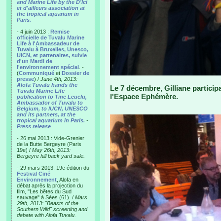
and Marine Life by the D'Ici
et d'ailleurs association at
the tropical aquarium in
Paris.
- 4 juin 2013 :
Remise
officielle de Tuvalu Marine
Life à l'Ambassadeur de
Tuvalu à Bruxelles, Unesco,
UICN, et partenaires, suivie
d'un Mardi de
l'environnement spécial
. -
(
Communiqué
et
Dossier de
presse
) /
June 4th, 2013:
Alofa Tuvalu hands the
Le 7 décembre, Gilliane participa
Tuvalu Marine Life
l'Espace Ephémère.
publication to Tine Leuelu,
Ambassador of Tuvalu to
Belgium, to IUCN, UNESCO
and its partners, at the
tropical aquarium in Paris.
-
Press release
- 26 mai 2013 : Vide-Grenier
de la Butte Bergeyre (Paris
19e) /
May 26th, 2013:
Bergeyre hill back yard sale.
- 29 mars 2013: 19e édition du
Festival Ciné
Environnement
, Alofa en
débat après la projection du
film, "Les bêtes du Sud
sauvage" à Sées (61). /
Mars
29th, 2013: "Beasts of the
Southern Wild" screening and
debate with Alofa Tuvalu.