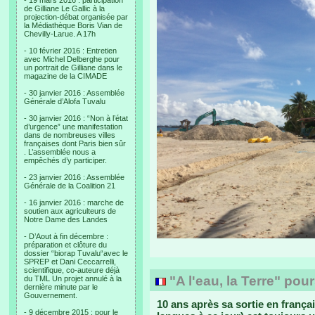
- 19 mars 2016 : participation
de Gilliane Le Gallic à la
projection-débat organisée par
la Médiathèque Boris Vian de
Chevilly-Larue. A 17h
- 10 février 2016 : Entretien
avec Michel Delberghe pour
un portrait de Gilliane dans le
magazine de la CIMADE
- 30 janvier 2016 : Assemblée
Générale d’Alofa Tuvalu
- 30 janvier 2016 : “Non à l’état
d’urgence” une manifestation
dans de nombreuses villes
françaises dont Paris bien sûr
. L’assemblée nous a
empêchés d’y participer.
- 23 janvier 2016 : Assemblée
Générale de la Coalition 21
- 16 janvier 2016 : marche de
soutien aux agriculteurs de
Notre Dame des Landes
- D’Aout à fin décembre :
préparation et clôture du
dossier “biorap Tuvalu“avec le
SPREP et Dani Ceccarrelli,
scientifique, co-auteure déjà
"A l'eau, la Terre" pour
du TML Un projet annulé à la
dernière minute par le
Gouvernement.
10 ans après sa sortie en françai
- 9 décembre 2015 : pour le