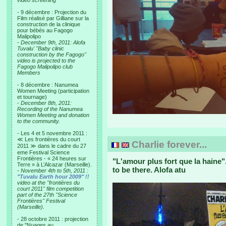
video screening
- 9 décembre : Projection du
Film réalisé par Gilliane sur la
construction de la clinique
pour bébés au Fagogo
Malipolipo
-
December 9th, 2011: Alofa
Tuvalu' "Baby clinic
construction by the Fagogo"
video is projected to the
Fagogo Malipolipo club
Members
- 8 décembre : Nanumea
Women Meeting (participation
et tournage)
-
December 8th, 2011:
Recording of the Nanumea
Women Meeting and donation
to the community.
- Les 4 et 5 novembre 2011 :
≪ Les frontières du court
Charlie forever...
2011 ≫ dans le cadre du 27
eme Festival Science
Frontières - « 24 heures sur
"L'amour plus fort que la haine
Terre » à L’Alcazar (Marseille).
to be there. Alofa atu
-
November 4th to 5th, 2011 :
"Tuvalu Earth hour 2009" !!
video at the "frontières du
court 2011" film competition
part of the 27th "Science
Frontières" Festival
(Marseille).
- 28 octobre 2011 : projection
de "Nuages au