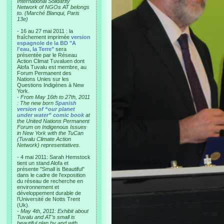
International Solidarity
Network of NGOs AT belongs
to. (Marché Blanqui, Paris
13e)
- 16 au 27 mai 2011 : la
fraîchement imprimée
version
espagnole de la BD "A
l'eau, la Terre"
sera
présentée par le Réseau
Action Climat Tuvaluen dont
Alofa Tuvalu est membre, au
Forum Permanent des
Nations Unies sur les
Questions Indigènes à New
York.
-
From May 16th to 27th, 2011
: The new born
Spanish
version of “our planet
under water” comic book
at
the United Nations Permanent
Forum on Indigenous Issues
in New York with the TuCan
(Tuvalu Climate Action
Network) representatives.
- 4 mai 2011: Sarah Hemstock
tient un stand Alofa et
présente "Small is Beautiful"
dans le cadre de l'exposition
du réseau de recherche en
environnement et
développement durable de
l'Université de Notts Trent
(Uk).
-
May 4th, 2011: Exhibit about
Tuvalu and AT’s small is
beautiful plan by and with