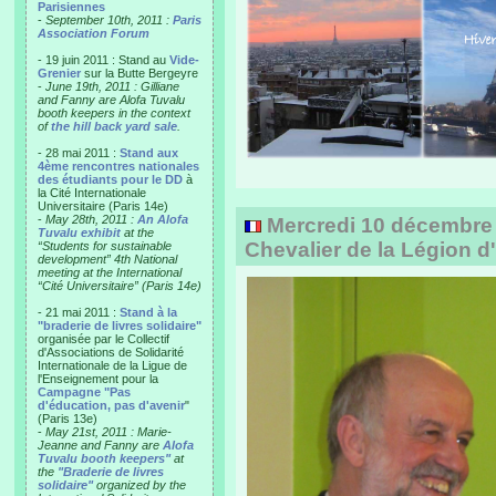
Parisiennes
-
September 10th, 2011 :
Paris
Association Forum
- 19 juin 2011 : Stand au
Vide-
Grenier
sur la Butte Bergeyre
-
June 19th, 2011 : Gilliane
and Fanny are Alofa Tuvalu
booth keepers in the context
of
the hill back yard sale
.
- 28 mai 2011 :
Stand aux
4ème rencontres nationales
des étudiants pour le DD
à
la Cité Internationale
Universitaire (Paris 14e)
-
May 28th, 2011 :
An Alofa
Mercredi 10 décembre
Tuvalu exhibit
at the
Chevalier de la Légion 
“Students for sustainable
development” 4th National
meeting at the International
“Cité Universitaire” (Paris 14e)
- 21 mai 2011 :
Stand à la
"braderie de livres solidaire"
organisée par le Collectif
d'Associations de Solidarité
Internationale de la Ligue de
l'Enseignement pour la
Campagne "Pas
d'éducation, pas d'avenir
"
(Paris 13e)
-
May 21st, 2011 : Marie-
Jeanne and Fanny are
Alofa
Tuvalu booth keepers"
at
the
"Braderie de livres
solidaire"
organized by the