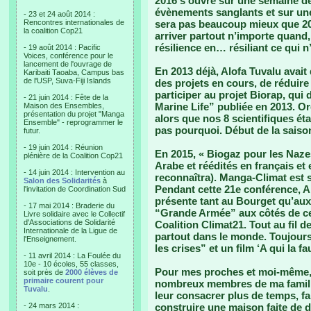
2016 s’ouvre sur une semaine 
évènements sanglants et sur une
- 23 et 24 août 2014 :
Rencontres internationales de
sera pas beaucoup mieux que 201
la coalition Cop21
arriver partout n’importe quand,
résilience en… résiliant ce qui n
- 19 août 2014 : Pacific
Voices, conférence pour le
lancement de l'ouvrage de
En 2013 déjà, Alofa Tuvalu avait 
Karibaiti Taoaba, Campus bas
de l'USP, Suva-Fiji Islands
des projets en cours, de réduire
participer au projet Biorap, qui 
- 21 juin 2014 : Fête de la
Marine Life” publiée en 2013. O
Maison des Ensembles,
présentation du projet "Manga
alors que nos 8 scientifiques ét
Ensemble" - reprogrammer le
pas pourquoi. Début de la saiso
futur.
- 19 juin 2014 : Réunion
En 2015, « Biogaz pour les Nazes 
plénière de la Coalition Cop21
Arabe et réédités en français et
- 14 juin 2014 : Intervention au
reconnaîtra). Manga-Climat est so
Salon des Solidarités
à
Pendant cette 21e conférence, Alo
l'invitation de Coordination Sud
présente tant au Bourget qu’au
- 17 mai 2014 : Braderie du
“Grande Armée” aux côtés de c
Livre solidaire avec le Collectif
d'Associations de Solidarité
Coalition Climat21. Tout au fil 
Internationale de la Ligue de
partout dans le monde. Toujours 
l'Enseignement.
les crises” et un film ‘A qui la f
- 11 avril 2014 : La Foulée du
10e - 10 écoles, 55 classes,
Pour mes proches et moi-même, 2
soit près de
2000 élèves de
primaire courent pour
nombreux membres de ma famille
Tuvalu
.
leur consacrer plus de temps, fa
- 24 mars 2014 :
construire une maison faite de d