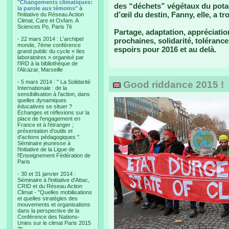
"Changements climatiques:
des “déchets” végétaux du potage
la parole aux témoins"
à
d’œil du destin, Fanny, elle, a t
l'initiative du Réseau Action
Climat, Care et Oxfam. A
Sciences Po, Paris 7è
Partage, adaptation, appréciatio
- 22 mars 2014 : L'archipel
prochaines, solidarité, toléran
monde, 7ème conférence
espoirs pour 2016 et au delà.
grand public du cycle « Iles
laboratoires » organisé par
l'IRD à la bibliothèque de
l’Alcazar, Marseille
- 5 mars 2014 : " La Solidarité
Good riddance 2015 !
Internationale : de la
sensibilisation à l'action, dans
quelles dynamiques
éducatives se situer ?
Echanges et réflexions sur la
place de l'engagement en
France et à l'étranger ;
présentation d'outils et
d'actions pédagogiques ".
Séminaire jeunesse à
l'initiative de la Ligue de
l'Enseignement Fédération de
Paris
- 30 et 31 janvier 2014 :
Séminaire à l'initiative d'Attac,
CRID et du Réseau Action
Climat - "Quelles mobilisations
et quelles stratégies des
mouvements et organisations
dans la perspective de la
Conférence des Nations-
Unies sur le climat Paris 2015