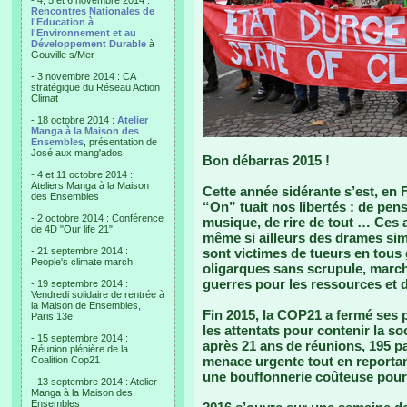
- 4, 5 et 6 novembre 2014 :
Rencontres Nationales de
l'Education à
l'Environnement et au
Développement Durable
à
Gouville s/Mer
- 3 novembre 2014 : CA
stratégique du Réseau Action
Climat
- 18 octobre 2014 :
Atelier
Manga à la Maison des
Ensembles
, présentation de
José aux mang'ados
Bon débarras 2015 !
- 4 et 11 octobre 2014 :
Ateliers Manga à la Maison
Cette année sidérante s’est, en 
des Ensembles
“On” tuait nos libertés : de pens
- 2 octobre 2014 : Conférence
musique, de rire de tout … Ces a
de 4D "Our life 21"
même si ailleurs des drames simi
- 21 septembre 2014 :
sont victimes de tueurs en tous 
People's climate march
oligarques sans scrupule, marc
guerres pour les ressources et d
- 19 septembre 2014 :
Vendredi solidaire de rentrée à
la Maison de Ensembles,
Fin 2015, la COP21 a fermé ses 
Paris 13e
les attentats pour contenir la so
- 15 septembre 2014 :
après 21 ans de réunions, 195 pa
Réunion plénière de la
menace urgente tout en reportan
Coalition Cop21
une bouffonnerie coûteuse pour u
- 13 septembre 2014 : Atelier
Manga à la Maison des
Ensembles