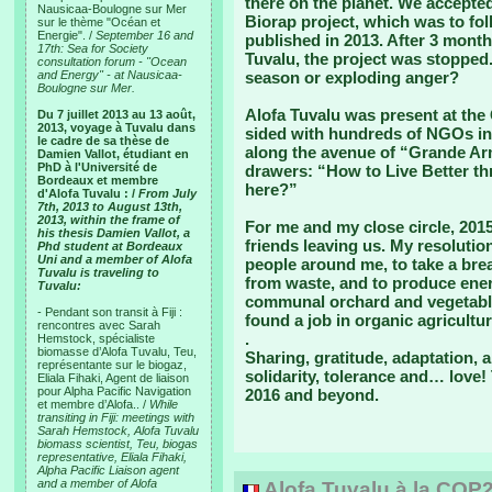
there on the planet. We accepted
Nausicaa-Boulogne sur Mer
Biorap project, which was to fo
sur le thème "Océan et
Energie". /
September 16 and
published in 2013. After 3 month
17th: Sea for Society
Tuvalu, the project was stopped
consultation forum - "Ocean
and Energy" - at Nausicaa-
season or exploding anger?
Boulogne sur Mer.
Alofa Tuvalu was present at the 
Du 7 juillet 2013 au 13 août,
2013, voyage à Tuvalu dans
sided with hundreds of NGOs in 
le cadre de sa thèse de
along the avenue of “Grande Armé
Damien Vallot, étudiant en
PhD à l'Université de
drawers: “How to Live Better th
Bordeaux et membre
here?”
d'Alofa Tuvalu : /
From July
7th, 2013 to August 13th,
2013, within the frame of
For me and my close circle, 20
his thesis Damien Vallot, a
friends leaving us. My resolutio
Phd student at Bordeaux
Uni and a member of Alofa
people around me, to take a brea
Tuvalu is traveling to
from waste, and to produce ene
Tuvalu:
communal orchard and vegetabl
- Pendant son transit à Fiji :
found a job in organic agricultur
rencontres avec Sarah
.
Hemstock, spécialiste
biomasse d’Alofa Tuvalu, Teu,
Sharing, gratitude, adaptation, a
représentante sur le biogaz,
solidarity, tolerance and… love!
Eliala Fihaki, Agent de liaison
pour Alpha Pacific Navigation
2016 and beyond.
et membre d’Alofa.. /
While
transiting in Fiji: meetings with
Sarah Hemstock, Alofa Tuvalu
biomass scientist, Teu, biogas
representative, Eliala Fihaki,
Alpha Pacific Liaison agent
and a member of Alofa
Alofa Tuvalu à la COP