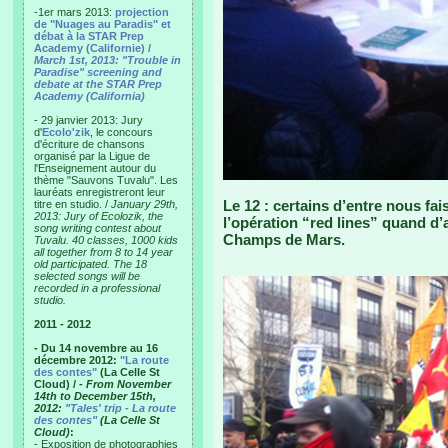
-1er mars 2013:
projection
de "Nuages au Paradis" et
débat à la STAR Prep
Academy (Californie) /
March 1st, 2013: "Trouble in
Paradise" screening and
debate at the STAR Prep
Academy (California)
- 29 janvier 2013: Jury
d'
Ecolo'zik
, le concours
d'écriture de chansons
organisé par la Ligue de
l'Enseignement autour du
thème "Sauvons Tuvalu". Les
lauréats enregistreront leur
Le 12 : certains d’entre nous fa
titre en studio. /
January 29th,
2013: Jury of Ecolozik, the
l’opération “red lines” quand d’
song writing contest about
Champs de Mars.
Tuvalu. 40 classes, 1000 kids
all together from 8 to 14 year
old participated. The 18
selected songs will be
recorded in a professional
studio.
2011 - 2012
- Du 14 novembre au 16
décembre 2012:
"La route
des contes"
(La Celle St
Cloud) /
- From November
14th to December 15th,
2012:
"Tales' trip - La route
des contes"
(La Celle St
Cloud)
:
- Exposition de photographies