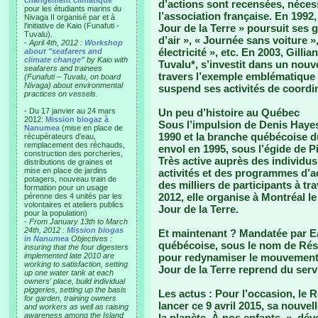
changement climatique"
d’actions sont recensées, nécess
pour les étudiants marins du
l’association française. En 1992,
Nivaga II organisé par et à
l'initiative de Kaio (Funafuti -
Jour de la Terre » poursuit ses
Tuvalu).
d’air », « Journée sans voiture 
-
April 4th, 2012 :
Workshop
électricité », etc. En 2003, Gilli
about "seafarers and
climate change"
by Kaio with
Tuvalu*, s’investit dans un nou
seafarers and trainees
travers l’exemple emblématique 
(Funafuti – Tuvalu, on board
Nivaga) about environmental
suspend ses activités de coordi
practices on vessels.
- Du 17 janvier au 24 mars
Un peu d’histoire au Québec
2012:
Mission biogaz à
Sous l’impulsion de Denis Hayes
Nanumea
(mise en place de
1990 et la branche québécoise 
récupérateurs d'eau,
remplacement des réchauds,
envol en 1995, sous l’égide de Pi
construction des porcheries,
Très active auprès des individus
distributions de graines et
mise en place de jardins
activités et des programmes d’
potagers, nouveau train de
des milliers de participants à tr
formation pour un usage
2012, elle organise à Montréal 
pérenne des 4 unités par les
volontaires et ateliers publics
Jour de la Terre.
pour la population)
-
From January 13th to March
24th, 2012 :
Mission biogas
Et maintenant ?
Mandatée par Ea
in Nanumea
Objectives :
québécoise, sous le nom de Rése
insuring that the four digesters
implemented late 2010 are
pour redynamiser le mouvement d
working to satisfaction, setting
Jour de la Terre reprend du serv
up one water tank at each
owners' place, build individual
piggeries, setting up the basis
Les actus :
Pour l’occasion, le R
for garden, training owners
lancer ce 9 avril 2015, sa nouv
and workers as well as raising
awareness among the Island
la planète. À nos enfants. », dév