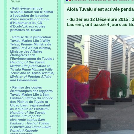
Tuvalu..
-
Petit événement de
Alofa Tuvalu s'est activée pend
sensibilisation sur le climat
à l'occasion de la remise
- du 1er au 12 Décembre 2015 : 3 
d'une nouvelle donation
d'Hunamar et du CD
Laurent, ont passé 4 jours au Bo
d'Ecolo'zik aux écoles
primaires de Tuvalu
-
Remise de la publication
Tuvalu Marine Life à Willy
Telavi, Premier Ministre de
Tuvalu et à Apisai Ielemia,
Ministre des Affaires
étrangères et de
l'Environnement de Tuvalu /
Handing of the Tuvalu
Marine Life publication to
Tuvalu Prime Minister Willy
Telavi and to Apisai Ielemia,
Minister of Foreign Affairs
and Environment.
- Remise des copies
électroniques des rapports
Tuvalu Marine Life à Sam
Finikaso, Patron du service
des Pêches de Tuvalu et
Uluao Lauti, représentant
du Kaupule de Funafuti /
Handing of the Tuvalu
Marine Life reports’
electronic copies Sam
Finikaso, Head of Tuvalu
Fisheries and Uluao Lauti,
Funafuti Kaupule