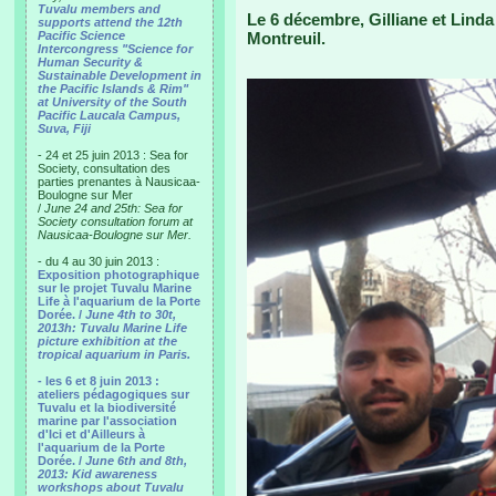
Tuvalu members and
Le 6 décembre, Gilliane et Lind
supports attend the 12th
Pacific Science
Montreuil.
Intercongress "Science for
Human Security &
Sustainable Development in
the Pacific Islands & Rim"
at University of the South
Pacific Laucala Campus,
Suva, Fiji
- 24 et 25 juin 2013 : Sea for
Society, consultation des
parties prenantes à Nausicaa-
Boulogne sur Mer
/
June 24 and 25th: Sea for
Society consultation forum at
Nausicaa-Boulogne sur Mer.
- du 4 au 30 juin 2013 :
Exposition photographique
sur le projet Tuvalu Marine
Life à l'aquarium de la Porte
Dorée. /
June 4th to 30t,
2013h: Tuvalu Marine Life
picture exhibition at the
tropical aquarium in Paris.
- les 6 et 8 juin 2013 :
ateliers pédagogiques sur
Tuvalu et la biodiversité
marine par l'association
d'Ici et d'Ailleurs à
l'aquarium de la Porte
Dorée. /
June 6th and 8th,
2013: Kid awareness
workshops about Tuvalu