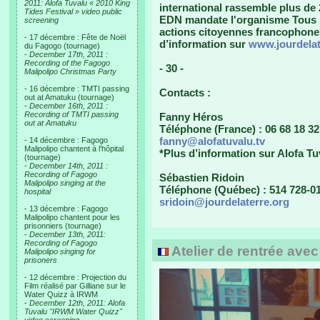
2011: Alofa Tuvalu « 2010 King
international rassemble plus de
Tides Festival » video public
EDN mandate l'organisme Tous l
screening
actions citoyennes francophones, 
- 17 décembre : Fête de Noël
d’information sur
www.jourdelat
du Fagogo (tournage)
-
December 17th, 2011 :
Recording of the Fagogo
- 30 -
Malipolipo Christmas Party
- 16 décembre : TMTI passing
Contacts :
out at Amatuku (tournage)
-
December 16th, 2011 :
Recording of TMTI passing
Fanny Héros
out at Amatuku
Téléphone (France) : 06 68 18 32
fanny@alofatuvalu.tv
- 14 décembre : Fagogo
Malipolipo chantent à l'hôpital
*Plus d’information sur Alofa Tu
(tournage)
-
December 14th, 2011 :
Recording of Fagogo
Sébastien Ridoin
Malipolipo singing at the
Téléphone (Québec) : 514 728-01
hospital
sridoin@jourdelaterre.org
- 13 décembre : Fagogo
Malipolipo chantent pour les
prisonniers (tournage)
-
December 13th, 2011:
Recording of Fagogo
Atelier de rentrée ave
Malipolipo singing for
prisoners
- 12 décembre : Projection du
Film réalisé par Gilliane sur le
Water Quizz à IRWM
-
December 12th, 2011: Alofa
Tuvalu "IRWM Water Quizz"