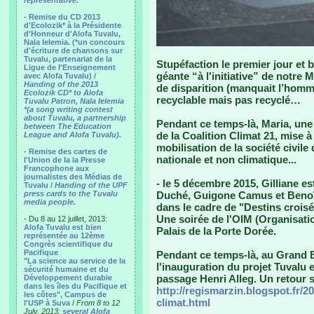
representative.
- Remise du CD 2013
d'Ecolozik* à la Présidente
d'Honneur d'Alofa Tuvalu,
Nala Ielemia. (*un concours
d'écriture de chansons sur
Tuvalu, partenariat de la
Stupéfaction le premier jour et 
Ligue de l'Enseignement
géante “à l'initiative” de notre 
avec Alofa Tuvalu) /
Handing of the 2013
de disparition (manquait l’homme
Ecolozik CD* to Alofa
recyclable mais pas recyclé…
Tuvalu Patron, Nala Ielemia
*(a song writing contest
about Tuvalu, a partnership
Pendant ce temps-là, Maria, une 
between The Education
de la Coalition Climat 21, mise 
League and Alofa Tuvalu).
mobilisation de la société civil
- Remise des cartes de
nationale et non climatique...
l'Union de la la Presse
Francophone aux
journalistes des Médias de
- le 5 décembre 2015, Gilliane e
Tuvalu /
Handing of the UPF
press cards to the Tuvalu
Duché, Guigone Camus et Benoît
media people.
dans le cadre de "Destins croisé
Une soirée de l'OIM (Organisatio
- Du 8 au 12 juillet, 2013:
Alofa Tuvalu est bien
Palais de la Porte Dorée.
représentée au 12ème
Congrès scientifique du
Pacifique
Pendant ce temps-là, au Grand Bo
"La science au service de la
l'inauguration du projet Tuvalu 
sécurité humaine et du
passage Henri Alleg. Un retour s
Développement durable
dans les îles du Pacifique et
http://regismarzin.blogspot.fr/2
les côtes", Campus de
climat.html
l'USP à Suva
/
From 8 to 12
July, 2013:
several Alofa