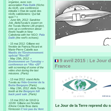
organise, avec son
association
Pala Dalik
(l’écho
du récif), une conférence
intitulée « Etat de santé des
récifs calédoniens: Qui fait
quoi ? »
-
June 6th, 2012: Sandrine
Job, AlofaTuvalu’s expert on
the Tuvalu Marine Life project,
sets up a conference about
Reefs’ health in New
Caledonia with her NGO:
Pala
Dalik
(the reef’s echoes).
- 15 mai 2012: Gilliane est
l'invitée de Patricia Ricard et
Marie-Pierre Cabello aux
Mardis de l'Environnement
spécial "Rio+20"
-
May 15th, 2012:
«
9 avril 2015 : Le Jour 
Environment on Tuesday »
conference on “Rio +20”
France
with screening of some of the
video shot during the last
missions. (Paris)
- 13 mai 2012: stand Alofa
Tuvalu au
Vide-Grenier de la
Butte Bergeyre
(Paris)
-
May 13th, 2012: Alofa Tuvalu
booth at the
Bergeyre hill
back yard sale
. (Paris)
- 13 mai 2012 de 11h10 à
11h30: Gilliane est l'invitée
Le Jour de la Terre reprend du 
d'Anne Cécile Bras dans
l'émission
C'est pas du Vent