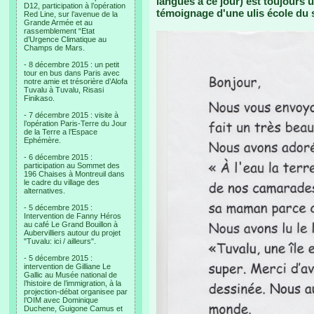
langues à ce jour) est toujours ut
D12, participation à l’opération
témoignage d'une ulis école du 
Red Line, sur l’avenue de la
Grande Armée et au
rassemblement “Etat
d’Urgence Climatique au
Champs de Mars.
- 8 décembre 2015 : un petit
tour en bus dans Paris avec
notre amie et trésorière d’Alofa
Tuvalu à Tuvalu, Risasi
Finikaso.
- 7 décembre 2015 : visite à
l’opération Paris-Terre du Jour
de la Terre a l’Espace
Ephémère.
- 6 décembre 2015 :
participation au Sommet des
196 Chaises à Montreuil dans
le cadre du village des
alternatives.
- 5 décembre 2015 :
Intervention de Fanny Héros
au café Le Grand Bouillon à
Aubervilliers autour du projet
"Tuvalu: ici / ailleurs".
- 5 décembre 2015 :
intervention de Gilliane Le
Gallic au Musée national de
l’histoire de l’immigration, à la
projection-débat organisee par
l’OIM avec Dominique
Duchene, Guigone Camus et