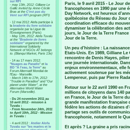
sur RFI
Paris, le 9 avril 2015 -
Le Jour de 
-
may 13th, 2012: Gilliane Le
francophones en 1990 par une éq
Gallic invited by Anne-Cécile
Bras at the
C'est pas du
Day Network, est heureux d’ann
Vent sur RFI
program (RFI)
québécoise du Réseau du Jour d
- 12 mai 2012: Alofa participe à
coordination efficace du mouve
la
braderie du livre solidaire
dynamiser la célébration des act
organisée par la Ligue de
jours, le Jour de la Terre France
l'Enseignement (Paris)
-
May 12th, 2012: Alofa Tuvalu
Jour de la Terre.
at the
"Braderie de livres
solidaire"
organized by the
International Solidarity
Un peu d’histoire :
La naissance 
Network of NGOs AT belongs
Etats-Unis. En 1989, Gilliane Le G
to. (Blanqui Market, Paris 13e)
rencontre de Denis Hayes, pilier
- 14 au 17 mars 2012:
une journée internationale. Dans
"
Nuages au Paradis
" et
la
enjeux environnementaux, elle fo
BD "A l'eau, la Terre"
au
Forum Alternatif Mondial de
activement soutenue par les méd
l'Eau - Marseille.
Lempereur, puis par Pierre Rad
-
March 14th to 17th, 2012:
"Trouble in Paradise” and “Our
planet under Water”, at the
Retour sur le 22 avril 1990 en F
Alternative World Water
millions de citoyens dans 140 p
Forum (Marseille).
en France, le Jour de la Terre du
- Du 24 novembre 2011 au
grande manifestation française 
10 avril 2012 - mission à
Tuvalu :
fédère les actions de dizaines d’
- From November 24th, 2011
partage ses outils de communicat
to April 10th, 2012 - Mission
in Tuvalu :
francophonie, notamment le Qu
- 4 avril 2012 :
Atelier Alofa
Et après ?
La graine a pris racin
Tuvalu sur "les marins et le