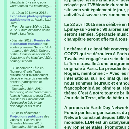
inhabitants by setting up a
relayée par TV5Monde durant la
workshop on the technology…
site web voit également le jour, 
- du 10 au 19 janvier 2012 :
activités à saveur environnemen
Exposition photographique
traditionnelle
au Vaiaku Lagi
Hotel
Le 22 avril 2015 sera célébré en
-
From January 10th to 19th,
Épinay-sur-Seine : 90 arbres se
2012 : Photo exhibition at the
Vaiaku Lagi Hotel
seront semées. Spectacle musical
champêtre seront offerts à tous 
- 5 janvier 2012 :
Remise de
la donation Hunamar
aux
écoles primaires Nauti et SDA
Le thème du climat fait converge
-
January 5th, 2012: Delivery
COP21 qui se déroulera à Paris
of the Hunamar association's
donation to the Nauti and SDA
Tuvalu est engagée au sein de la
primary schools.
la Terre travaille à une program
originale à Paris. La présidente
- 30 décembre : Fête en
l'honneur d'Isaia Taeia,
Rogers, mentionne : « Avec les 
Ministre de l'Environnement
international sur le climat qui 
décédé en exercice en juillet
dernier (participation et
nous sommes heureux et enthous
tournage)
francophonie à se joindre au rés
-
December 30th, 2011:
Recording of the Government
thème C’est à notre tour de brille
feast in homage to Isaia Taeia,
Jour de la Terre, afin de bâtir 
Minister for Environment,
deceased in July in the
discharge of his duties.
À propos du Earth Day Network 
Fondé par les organisateurs du 
- 18 et 19 décembre :
Projections publiques
des
Network construit depuis 1990 
vidéos du Festival des
mondiale. EDN est un catalyseur 
Grandes Marées 2010
environnementales. Promoteur de 
-
December 18th to 19th,