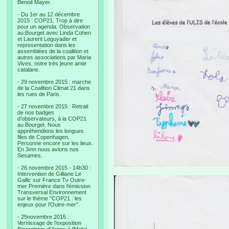
Benoit Mayer.
- Du 1er au 12 décembre
2015 : COP21. Trop à dire
pour un agenda. Observation
au Bourget avec Linda Cohen
et Laurent Leguyader et
representation dans les
assemblées de la coalition et
autres associations par Maria
Vives, notre très jeune amie
catalane.
- 29 novembre 2015 : marche
de la Coalition Climat 21 dans
les rues de Paris.
- 27 novembre 2015 : Retrait
de nos badges
d’observateurs, à la COP21
au Bourget. Nous
appréhendions les longues
files de Copenhagen.
Personne encore sur les lieux.
En 3mn nous avions nos
Sesames.
- 26 novembre 2015 - 14h30 :
Intervention de Gilliane Le
Gallic sur France Tv Outre-
mer Première dans l'émission
Transversal Environnement
sur le thème "COP21 : les
enjeux pour l'Outre-mer".
- 25novembre 2015 :
Vernissage de l’exposition