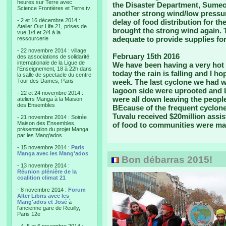
heures sur Terre avec
the Disaster Department, Sumeo 
Science Frontières et Terre.tv
another strong wind/low pressur
- 2 et 16 décembre 2014 :
delay of food distribution for t
Atelier Our Life 21, prises de
brought the strong wind again. T
vue 1/4 et 2/4 à la
adequate to provide supplies for
ressourcerie
- 22 novembre 2014 : village
February 15th 2016
des associations de solidarité
internationale de la Ligue de
We have been having a very hot 
l'Enseignement, 18 à 22h dans
today the rain is falling and I h
la salle de spectacle du centre
Tour des Dames, Paris
week. The last cyclone we had w
lagoon side were uprooted and 
- 22 et 24 novembre 2014 :
were all down leaving the people
ateliers Manga à la Maison
des Ensembles
BEcause of the frequent cyclon
Tuvalu received $20million assi
- 21 novembre 2014 : Soirée
Maison des Ensembles,
of food to communities were ma
présentation du projet Manga
par les Mang'ados
- 15 novembre 2014 :
Paris
Manga avec les Mang'ados
Bon débarras 2015!
- 13 novembre 2014 :
Réunion plénière de la
coalition climat 21
- 8 novembre 2014 :
Forum
Alter Libris avec les
Mang'ados et José
à
l'ancienne gare de Reuilly,
Paris 12e