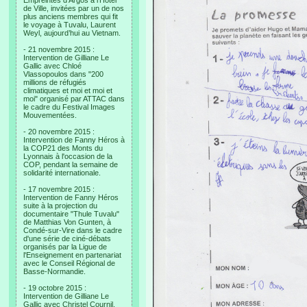
Empreintes d’Argos à l’Hotel
de Ville, invitées par un de nos
plus anciens membres qui fit
le voyage à Tuvalu, Laurent
Weyl, aujourd’hui au Vietnam.
- 21 novembre 2015 :
Intervention de Gilliane Le
Gallic avec Chloé
Vlassopoulos dans "200
millions de réfugiés
climatiques et moi et moi et
moi" organisé par ATTAC dans
le cadre du Festival Images
Mouvementées.
- 20 novembre 2015 :
Intervention de Fanny Héros à
la COP21 des Monts du
Lyonnais à l'occasion de la
COP, pendant la semaine de
solidarité internationale.
- 17 novembre 2015 :
Intervention de Fanny Héros
suite à la projection du
documentaire "Thule Tuvalu"
de Matthias Von Gunten, à
Condé-sur-Vire dans le cadre
d'une série de ciné-débats
organisés par la Ligue de
l'Enseignement en partenariat
avec le Conseil Régional de
Basse-Normandie.
- 19 octobre 2015 :
Intervention de Gilliane Le
Gallic avec Christel Cournil,