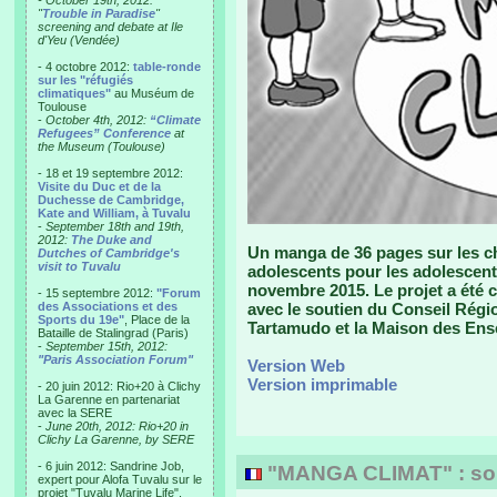
- October 19th, 2012:
"
Trouble in Paradise
"
screening and debate at Ile
d'Yeu (Vendée)
- 4 octobre 2012:
table-ronde
sur les "réfugiés
climatiques"
au Muséum de
Toulouse
-
October 4th, 2012:
“Climate
Refugees” Conference
at
the Museum (Toulouse)
- 18 et 19 septembre 2012:
Visite du Duc et de la
Duchesse de Cambridge,
Kate and William, à Tuvalu
-
September 18th and 19th,
2012:
The Duke and
Un manga de 36 pages sur les ch
Dutches of Cambridge's
visit to Tuvalu
adolescents pour les adolescent
novembre 2015. Le projet a été 
- 15 septembre 2012:
"Forum
des Associations et des
avec le soutien du Conseil Région
Sports du 19e"
, Place de la
Tartamudo et la Maison des Ens
Bataille de Stalingrad (Paris)
-
September 15th, 2012:
"Paris Association Forum"
Version Web
Version imprimable
- 20 juin 2012: Rio+20 à Clichy
La Garenne en partenariat
avec la SERE
-
June 20th, 2012: Rio+20 in
Clichy La Garenne, by SERE
- 6 juin 2012: Sandrine Job,
"MANGA CLIMAT" : sort
expert pour Alofa Tuvalu sur le
projet "Tuvalu Marine Life",