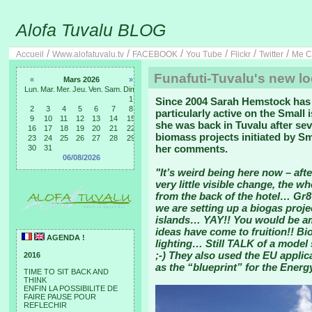
Alofa Tuvalu BLOG
/
/
/
/
/
/
Accueil
Www.alofatuvalu.tv
FACEBOOK
You Tube
Flickr
Twitter
Me C
Funafuti-Tuvalu's new l
«
Mars 2026
»
Lun.
Mar.
Mer.
Jeu.
Ven.
Sam.
Dim.
1
Since 2004 Sarah Hemstock has 
2
3
4
5
6
7
8
particularly active on the Small
9
10
11
12
13
14
15
she was back in Tuvalu after se
16
17
18
19
20
21
22
biomass projects initiated by Sm
23
24
25
26
27
28
29
her comments.
30
31
06/08/2026
"It’s weird being here now – aft
very little visible change, the w
from the back of the hotel… Gr8
we are setting up a biogas proje
islands… YAY!! You would be am
ideas have come to fruition!! Bi
AGENDA !
lighting… Still TALK of a mode
;-) They also used the EU applic
2016
as the “blueprint” for the Energ
TIME TO SIT BACK AND
THINK
ENFIN LA POSSIBILITE DE
FAIRE PAUSE POUR
REFLECHIR