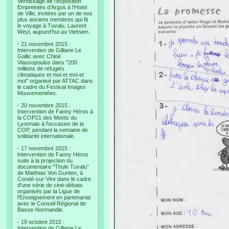
Vernissage de l’exposition
Empreintes d’Argos à l’Hotel
de Ville, invitées par un de nos
plus anciens membres qui fit
le voyage à Tuvalu, Laurent
Weyl, aujourd’hui au Vietnam.
- 21 novembre 2015 :
Intervention de Gilliane Le
Gallic avec Chloé
Vlassopoulos dans "200
millions de réfugiés
climatiques et moi et moi et
moi" organisé par ATTAC dans
le cadre du Festival Images
Mouvementées.
- 20 novembre 2015 :
Intervention de Fanny Héros à
la COP21 des Monts du
Lyonnais à l'occasion de la
COP, pendant la semaine de
solidarité internationale.
- 17 novembre 2015 :
Intervention de Fanny Héros
suite à la projection du
documentaire "Thule Tuvalu"
de Matthias Von Gunten, à
Condé-sur-Vire dans le cadre
d'une série de ciné-débats
organisés par la Ligue de
l'Enseignement en partenariat
avec le Conseil Régional de
Basse-Normandie.
- 19 octobre 2015 :
Intervention de Gilliane Le