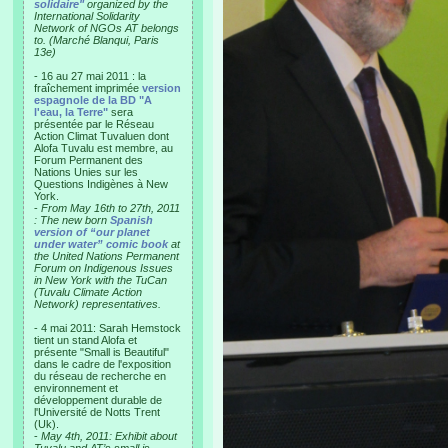
solidaire"
organized by the
International Solidarity
Network of NGOs AT belongs
to. (Marché Blanqui, Paris
13e)
- 16 au 27 mai 2011 : la
fraîchement imprimée
version
espagnole de la BD "A
l'eau, la Terre"
sera
présentée par le Réseau
Action Climat Tuvaluen dont
Alofa Tuvalu est membre, au
Forum Permanent des
Nations Unies sur les
Questions Indigènes à New
York.
-
From May 16th to 27th, 2011
: The new born
Spanish
version of “our planet
under water” comic book
at
the United Nations Permanent
Forum on Indigenous Issues
in New York with the TuCan
(Tuvalu Climate Action
Network) representatives.
- 4 mai 2011: Sarah Hemstock
tient un stand Alofa et
présente "Small is Beautiful"
dans le cadre de l'exposition
du réseau de recherche en
environnement et
développement durable de
l'Université de Notts Trent
(Uk).
-
May 4th, 2011: Exhibit about