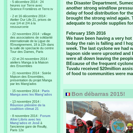
- 5 décembre 2014 : 24
the Disaster Department, Sumeo 
heures sur Terre avec
another strong wind/low pressur
Science Frontières et Terre.tv
delay of food distribution for t
- 2 et 16 décembre 2014 :
brought the strong wind again. T
Atelier Our Life 21, prises de
adequate to provide supplies for
vue 1/4 et 2/4 à la
ressourcerie
February 15th 2016
- 22 novembre 2014 : village
des associations de solidarité
We have been having a very hot 
internationale de la Ligue de
today the rain is falling and I h
l'Enseignement, 18 à 22h dans
week. The last cyclone we had w
la salle de spectacle du centre
Tour des Dames, Paris
lagoon side were uprooted and 
were all down leaving the people
- 22 et 24 novembre 2014 :
ateliers Manga à la Maison
BEcause of the frequent cyclon
des Ensembles
Tuvalu received $20million assi
of food to communities were ma
- 21 novembre 2014 : Soirée
Maison des Ensembles,
présentation du projet Manga
par les Mang'ados
- 15 novembre 2014 :
Paris
Bon débarras 2015!
Manga avec les Mang'ados
- 13 novembre 2014 :
Réunion plénière de la
coalition climat 21
- 8 novembre 2014 :
Forum
Alter Libris avec les
Mang'ados et José
à
l'ancienne gare de Reuilly,
Paris 12e