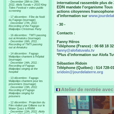
-
December 18th to 19th,
international rassemble plus de
2011: Alofa Tuvalu « 2010 King
EDN mandate l'organisme Tous l
Tides Festival » video public
screening
actions citoyennes francophones, 
d’information sur
www.jourdelat
- 17 décembre : Fête de Noël
du Fagogo (tournage)
-
December 17th, 2011 :
- 30 -
Recording of the Fagogo
Malipolipo Christmas Party
Contacts :
- 16 décembre : TMTI passing
out at Amatuku (tournage)
Fanny Héros
-
December 16th, 2011 :
Recording of TMTI passing
Téléphone (France) : 06 68 18 32
out at Amatuku
fanny@alofatuvalu.tv
- 14 décembre : Fagogo
*Plus d’information sur Alofa Tu
Malipolipo chantent à l'hôpital
(tournage)
-
December 14th, 2011 :
Sébastien Ridoin
Recording of Fagogo
Téléphone (Québec) : 514 728-01
Malipolipo singing at the
sridoin@jourdelaterre.org
hospital
- 13 décembre : Fagogo
Malipolipo chantent pour les
prisonniers (tournage)
-
December 13th, 2011:
Atelier de rentrée ave
Recording of Fagogo
Malipolipo singing for
prisoners
- 12 décembre : Projection du
Film réalisé par Gilliane sur le
Water Quizz à IRWM
-
December 12th, 2011: Alofa