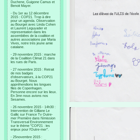
Duchene, Guigone Camus et
Benoit Mayer.
- Du 1er au 12 décembre
2015 : COP21. Trop à dire
pour un agenda. Observation
au Bourget avec Linda Cohen
et Laurent Leguyader et
representation dans les
assemblées de la coalition et
autres associations par Maria
Vives, notre très jeune amie
catalane.
- 29 novembre 2015 : marche
de la Coalition Climat 21 dans
les rues de Paris.
- 27 novembre 2015 : Retrait
de nos badges
d’observateurs, à la COP21
au Bourget. Nous
appréhendions les longues
files de Copenhagen.
Personne encore sur les lieux.
En 3mn nous avions nos
Sesames.
- 26 novembre 2015 - 14h30 :
Intervention de Gilliane Le
Gallic sur France Tv Outre-
mer Première dans l'émission
Transversal Environnement
sur le thème "COP21 : les
enjeux pour l'Outre-mer".
- 25novembre 2015 :