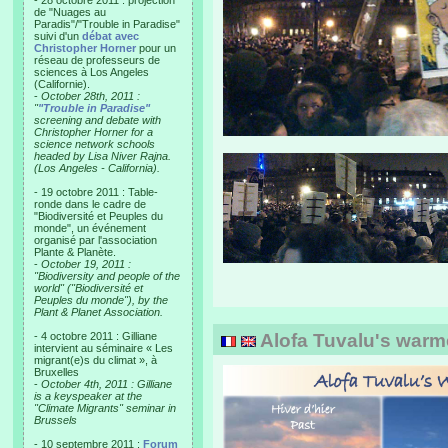
- 28 octobre 2011 : projection
de "Nuages au
Paradis"/"Trouble in Paradise"
suivi d'un
débat avec
Christopher Horner
pour un
réseau de professeurs de
sciences à Los Angeles
(Californie).
-
October 28th, 2011 :
"
"Trouble in Paradise"
screening and debate with
Christopher Horner for a
science network schools
headed by Lisa Niver Rajna.
(Los Angeles - California).
- 19 octobre 2011 : Table-
ronde dans le cadre de
"Biodiversité et Peuples du
monde", un événement
organisé par l'association
Plante & Planète.
-
October 19, 2011 :
"Biodiversity and people of the
world" ("Biodiversité et
Peuples du monde"), by the
Plant & Planet Association.
- 4 octobre 2011 : Gilliane
Alofa Tuvalu's warm
intervient au séminaire « Les
migrant(e)s du climat », à
Bruxelles
-
October 4th, 2011 : Gilliane
is a keyspeaker at the
"Climate Migrants" seminar in
Brussels
- 10 septembre 2011 :
Forum