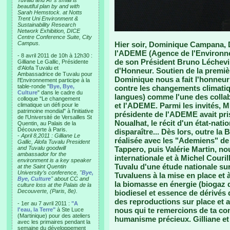
Tuvalu and AT’s small is
beautiful plan by and with
Sarah Hemstock. at Notts
Trent Uni Environment &
Sustainability Research
Network Exhibition, DICE
Centre Conference Suite, City
Campus.
Hier soir, Dominique Campana, Di
l'ADEME (Agence de l'Environnem
- 8 avril 2011 de 10h à 12h30 :
de son Président Bruno Léchevin
Gilliane Le Gallic, Présidente
d'Alofa Tuvalu et
d'Honneur. Soutien de la premiè
Ambassadrice de Tuvalu pour
Dominique nous a fait l'honneur 
l'Environnement participe à la
table-ronde "
Bye, Bye,
contre les changements climatique
Culture
" dans le cadre du
langues) comme l'une des colla
colloque "Le changement
et l'ADEME. Parmi les invités, Mi
climatique un défi pour le
patrimoine mondial" à l'initiative
présidente de l'ADEME avait pris
de l'Université de Versailles St
Noualhat, le récit d'un état-nat
Quentin, au Palais de la
Découverte à Paris.
disparaître... Dès lors, outre la
-
April 8,2011 : Gilliane Le
réalisée avec les "Ademiens" d
Gallic, Alofa Tuvalu President
and Tuvalu goodwill
Tappero, puis Valérie Martin, no
ambassador for the
internationale et à Michel Couril
environment is a key speaker
Tuvalu d'une étude nationale sur
at the Saint Quentin
University’s conference, "
Bye,
Tuvaluens à la mise en place et à
Bye, Culture
" about CC and
la biomasse en énergie (biogaz d
culture loss at the Palais de la
Decouverte, (Paris, 8e).
biodiesel et essence de dérivés d
des reproductions sur place et a
- 1er au 7 avril 2011 :
"A
nous qui te remercions de ta con
l'eau, la Terre"
à Ste Luce
(Martinique) pour des ateliers
humanisme précieux. Gilliane e
avec les primaires pendant la
semaine du développement