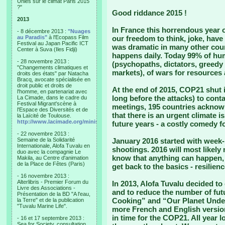
Unies sur le climat Paris 2015
?"
Good riddance 2015 !
2013
In France this horrendous year 
- 8 décembre 2013 :
"Nuages
au Paradis"
à l'Ecopass Film
our freedom to think, joke, have 
Festival au Japan Pacific ICT
was dramatic in many other coun
Center à Suva (Iles Fidji)
happens daily. Today 99% of huma
- 28 novembre 2013 :
(psychopaths, dictators, greedy 
"Changements climatiques et
markets), of wars for resources
droits des états" par Natacha
Bracq, avocate spécialisée en
droit public et droits de
At the end of 2015, COP21 shut 
l'homme, en partenariat avec
long before the attacks) to contai
La Cimade, dans le cadre du
Festival Migrant'scène à
meetings, 195 countries acknow
l'Espace des Diversités et de
that there is an urgent climate i
la Laïcité de Toulouse.
http://www.lacimade.org/minisites/migrantscene
future years - a costly comedy fo
- 22 novembre 2013 :
Semaine de la Solidarité
January 2016 started with week
Internationale, Alofa Tuvalu en
shootings. 2016 will most likely
duo avec la compagnie Le
know that anything can happen, 
Makila, au Centre d'animation
de la Place de Fêtes (Paris)
get back to the basics - resilien
- 16 novembre 2013 :
Alterlibris - Premier Forum du
In 2013, Alofa Tuvalu decided to
Livre des Associations -
and to reduce the number of futur
Présentation de la BD "A l'eau,
Cooking” and “Our Planet Under
la Terre" et de la publication
"Tuvalu Marine Life".
more French and English versio
in time for the COP21. All year 
- 16 et 17 septembre 2013 :
Sea for Society, consultation