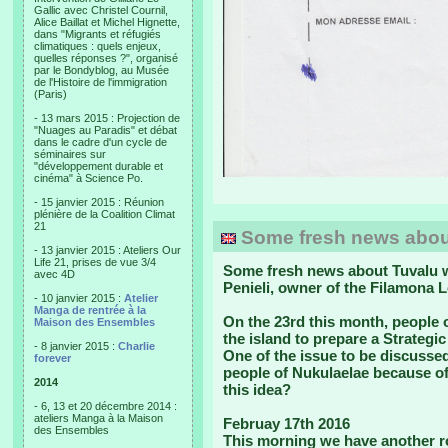
Gallic avec Christel Cournil,
Alice Baillat et Michel Hignette,
dans "Migrants et réfugiés
climatiques : quels enjeux,
quelles réponses ?", organisé
par le Bondyblog, au Musée
de l'Histoire de l'immigration
(Paris)
- 13 mars 2015 : Projection de
"Nuages au Paradis" et débat
dans le cadre d'un cycle de
séminaires sur
"développement durable et
cinéma" à Science Po.
- 15 janvier 2015 : Réunion
plénière de la Coalition Climat
21
Some fresh news abou
- 13 janvier 2015 : Ateliers Our
Life 21, prises de vue 3/4
Some fresh news about Tuvalu we
avec 4D
Penieli, owner of the Filamona 
- 10 janvier 2015 :
Atelier
Manga de rentrée à la
On the 23rd this month
, people 
Maison des Ensembles
the island to prepare a Strategic 
- 8 janvier 2015 :
Charlie
One of the issue to be discussed
forever
people of Nukulaelae because of
2014
this idea?
- 6, 13 et 20 décembre 2014 :
ateliers Manga à la Maison
Februay 17th 2016
des Ensembles
This morning we have another r