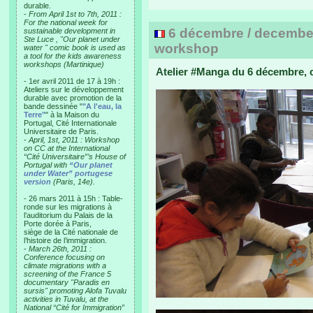
durable.
-
From April 1st to 7th, 2011 :
For the national week for
6 décembre / december
sustainable development in
Ste Luce , "Our planet under
workshop
water " comic book is used as
a tool for the kids awareness
workshops (Martinique)
Atelier #Manga du 6 décembre, c
- 1er avril 2011 de 17 à 19h :
Ateliers sur le développement
durable avec promotion de la
bande dessinée "
"A l'eau, la
Terre"
" à la Maison du
Portugal, Cité Internationale
Universitaire de Paris.
-
April, 1st, 2011 : Workshop
on CC at the International
“Cité Universitaire”’s House of
Portugal with
“Our planet
under Water” portugese
version
(Paris, 14e).
- 26 mars 2011 à 15h : Table-
ronde sur les migrations à
l’auditorium du Palais de la
Porte dorée à Paris,
siège de la Cité nationale de
l’histoire de l’immigration.
-
March 26th, 2011 :
Conference focusing on
climate migrations with a
screening of the France 5
documentary "Paradis en
sursis" promoting Alofa Tuvalu
activities in Tuvalu, at the
National “Cité for Immigration”