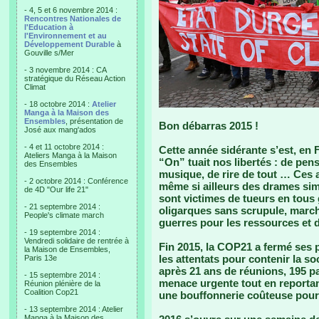
- 4, 5 et 6 novembre 2014 :
Rencontres Nationales de
l'Education à
l'Environnement et au
Développement Durable
à
Gouville s/Mer
- 3 novembre 2014 : CA
stratégique du Réseau Action
Climat
- 18 octobre 2014 :
Atelier
Manga à la Maison des
Ensembles
, présentation de
Bon débarras 2015 !
José aux mang'ados
- 4 et 11 octobre 2014 :
Cette année sidérante s’est, en 
Ateliers Manga à la Maison
“On” tuait nos libertés : de pens
des Ensembles
musique, de rire de tout … Ces a
- 2 octobre 2014 : Conférence
même si ailleurs des drames simi
de 4D "Our life 21"
sont victimes de tueurs en tous 
- 21 septembre 2014 :
oligarques sans scrupule, marc
People's climate march
guerres pour les ressources et d
- 19 septembre 2014 :
Vendredi solidaire de rentrée à
Fin 2015, la COP21 a fermé ses 
la Maison de Ensembles,
les attentats pour contenir la so
Paris 13e
après 21 ans de réunions, 195 pa
- 15 septembre 2014 :
menace urgente tout en reportan
Réunion plénière de la
Coalition Cop21
une bouffonnerie coûteuse pour u
- 13 septembre 2014 : Atelier
Manga à la Maison des