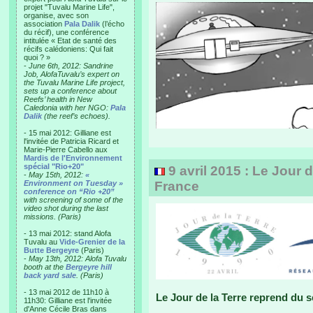
projet "Tuvalu Marine Life",
organise, avec son
association
Pala Dalik
(l’écho
du récif), une conférence
intitulée « Etat de santé des
récifs calédoniens: Qui fait
quoi ? »
-
June 6th, 2012: Sandrine
Job, AlofaTuvalu’s expert on
the Tuvalu Marine Life project,
sets up a conference about
Reefs’ health in New
Caledonia with her NGO:
Pala
Dalik
(the reef’s echoes).
- 15 mai 2012: Gilliane est
l'invitée de Patricia Ricard et
Marie-Pierre Cabello aux
Mardis de l'Environnement
spécial "Rio+20"
9 avril 2015 : Le Jour 
-
May 15th, 2012:
«
Environment on Tuesday »
France
conference on “Rio +20”
with screening of some of the
video shot during the last
missions. (Paris)
- 13 mai 2012: stand Alofa
Tuvalu au
Vide-Grenier de la
Butte Bergeyre
(Paris)
-
May 13th, 2012: Alofa Tuvalu
booth at the
Bergeyre hill
back yard sale
. (Paris)
- 13 mai 2012 de 11h10 à
Le Jour de la Terre reprend du 
11h30: Gilliane est l'invitée
d'Anne Cécile Bras dans