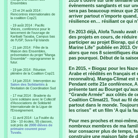
2016 s’ouvre sur une semaine 
Ensembles
évènements sanglants et sur une
sera pas beaucoup mieux que 201
- 23 et 24 août 2014 :
Rencontres internationales de
arriver partout n’importe quand,
la coalition Cop21
résilience en… résiliant ce qui n
- 19 août 2014 : Pacific
Voices, conférence pour le
En 2013 déjà, Alofa Tuvalu avait 
lancement de l'ouvrage de
des projets en cours, de réduire
Karibaiti Taoaba, Campus bas
de l'USP, Suva-Fiji Islands
participer au projet Biorap, qui 
Marine Life” publiée en 2013. O
- 21 juin 2014 : Fête de la
Maison des Ensembles,
alors que nos 8 scientifiques ét
présentation du projet "Manga
pas pourquoi. Début de la saiso
Ensemble" - reprogrammer le
futur.
En 2015, « Biogaz pour les Nazes 
- 19 juin 2014 : Réunion
Arabe et réédités en français et
plénière de la Coalition Cop21
reconnaîtra). Manga-Climat est so
- 14 juin 2014 : Intervention au
Pendant cette 21e conférence, Alo
Salon des Solidarités
à
l'invitation de Coordination Sud
présente tant au Bourget qu’au
“Grande Armée” aux côtés de c
- 17 mai 2014 : Braderie du
Coalition Climat21. Tout au fil 
Livre solidaire avec le Collectif
d'Associations de Solidarité
partout dans le monde. Toujours 
Internationale de la Ligue de
les crises” et un film ‘A qui la f
l'Enseignement.
- 11 avril 2014 : La Foulée du
Pour mes proches et moi-même, 2
10e - 10 écoles, 55 classes,
soit près de
2000 élèves de
nombreux membres de ma famille
primaire courent pour
leur consacrer plus de temps, fa
Tuvalu
.
construire une maison faite de d