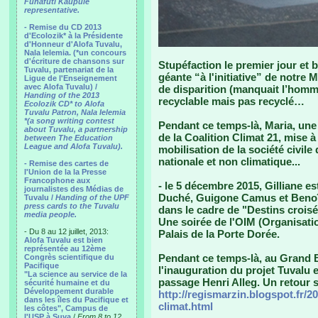
Funafuti Kaupule
representative.
- Remise du CD 2013
d'Ecolozik* à la Présidente
d'Honneur d'Alofa Tuvalu,
Nala Ielemia. (*un concours
d'écriture de chansons sur
Stupéfaction le premier jour et 
Tuvalu, partenariat de la
géante “à l'initiative” de notre 
Ligue de l'Enseignement
avec Alofa Tuvalu) /
de disparition (manquait l’homme
Handing of the 2013
recyclable mais pas recyclé…
Ecolozik CD* to Alofa
Tuvalu Patron, Nala Ielemia
*(a song writing contest
Pendant ce temps-là, Maria, une 
about Tuvalu, a partnership
de la Coalition Climat 21, mise 
between The Education
League and Alofa Tuvalu).
mobilisation de la société civil
nationale et non climatique...
- Remise des cartes de
l'Union de la la Presse
Francophone aux
- le 5 décembre 2015, Gilliane e
journalistes des Médias de
Duché, Guigone Camus et Benoît
Tuvalu /
Handing of the UPF
press cards to the Tuvalu
dans le cadre de "Destins croisé
media people.
Une soirée de l'OIM (Organisatio
- Du 8 au 12 juillet, 2013:
Palais de la Porte Dorée.
Alofa Tuvalu est bien
représentée au 12ème
Pendant ce temps-là, au Grand Bo
Congrès scientifique du
Pacifique
l'inauguration du projet Tuvalu 
"La science au service de la
passage Henri Alleg. Un retour s
sécurité humaine et du
Développement durable
http://regismarzin.blogspot.fr/2
dans les îles du Pacifique et
climat.html
les côtes", Campus de
l'USP à Suva
/
From 8 to 12