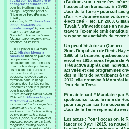
Tuvalu sur "les marins et le
d’actions sont recensées, nécess
changement climatique"
l’association française. En 1992,
pour les étudiants marins du
Jour de la Terre » poursuit ses
Nivaga II organisé par et à
l'initiative de Kaio (Funafuti -
d’air », « Journée sans voiture 
Tuvalu).
électricité », etc. En 2003, Gilli
-
April 4th, 2012 :
Workshop
about "seafarers and
Tuvalu*, s’investit dans un nou
climate change"
by Kaio with
travers l’exemple emblématique 
seafarers and trainees
(Funafuti – Tuvalu, on board
suspend ses activités de coordi
Nivaga) about environmental
practices on vessels.
Un peu d’histoire au Québec
- Du 17 janvier au 24 mars
Sous l’impulsion de Denis Hayes
2012:
Mission biogaz à
1990 et la branche québécoise 
Nanumea
(mise en place de
récupérateurs d'eau,
envol en 1995, sous l’égide de Pi
remplacement des réchauds,
Très active auprès des individus
construction des porcheries,
activités et des programmes d’
distributions de graines et
mise en place de jardins
des milliers de participants à tr
potagers, nouveau train de
2012, elle organise à Montréal 
formation pour un usage
pérenne des 4 unités par les
Jour de la Terre.
volontaires et ateliers publics
pour la population)
-
From January 13th to March
Et maintenant ?
Mandatée par Ea
24th, 2012 :
Mission biogas
québécoise, sous le nom de Rése
in Nanumea
Objectives :
pour redynamiser le mouvement d
insuring that the four digesters
implemented late 2010 are
Jour de la Terre reprend du serv
working to satisfaction, setting
up one water tank at each
owners' place, build individual
Les actus :
Pour l’occasion, le R
piggeries, setting up the basis
lancer ce 9 avril 2015, sa nouv
for garden, training owners
la planète. À nos enfants. », dév
and workers as well as raising