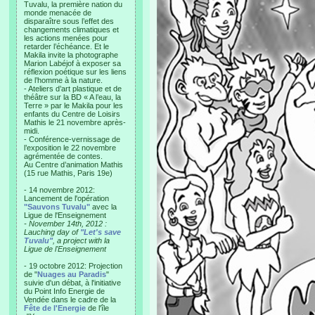
Tuvalu, la première nation du
monde menacée de
disparaître sous l’effet des
changements climatiques et
les actions menées pour
retarder l’échéance. Et le
Makila invite la photographe
Marion Labéjof à exposer sa
réflexion poétique sur les liens
de l’homme à la nature.
- Ateliers d’art plastique et de
théâtre sur la BD « A l’eau, la
Terre » par le Makila pour les
enfants du Centre de Loisirs
Mathis le 21 novembre après-
midi.
- Conférence-vernissage de
l’exposition le 22 novembre
agrémentée de contes.
Au Centre d’animation Mathis
(15 rue Mathis, Paris 19e)
- 14 novembre 2012:
Lancement de l'opération
"Sauvons Tuvalu"
avec la
Ligue de l'Enseignement
- November 14th, 2012 :
Lauching day of
"Let's save
Tuvalu"
, a project with la
Ligue de l'Enseignement
- 19 octobre 2012: Projection
de "
Nuages au Paradis
"
suivie d'un débat, à l'initiative
du Point Info Energie de
Vendée dans le cadre de la
Fête de l'Energie
de l'île