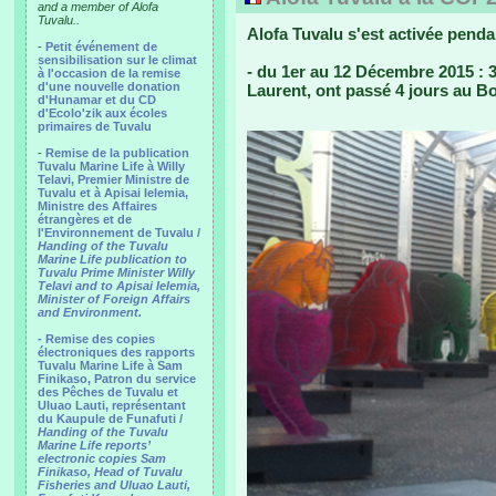
and a member of Alofa
Tuvalu..
Alofa Tuvalu s'est activée pend
-
Petit événement de
sensibilisation sur le climat
- du 1er au 12 Décembre 2015 : 3 
à l'occasion de la remise
d'une nouvelle donation
Laurent, ont passé 4 jours au Bo
d'Hunamar et du CD
d'Ecolo'zik aux écoles
primaires de Tuvalu
-
Remise de la publication
Tuvalu Marine Life à Willy
Telavi, Premier Ministre de
Tuvalu et à Apisai Ielemia,
Ministre des Affaires
étrangères et de
l'Environnement de Tuvalu /
Handing of the Tuvalu
Marine Life publication to
Tuvalu Prime Minister Willy
Telavi and to Apisai Ielemia,
Minister of Foreign Affairs
and Environment.
- Remise des copies
électroniques des rapports
Tuvalu Marine Life à Sam
Finikaso, Patron du service
des Pêches de Tuvalu et
Uluao Lauti, représentant
du Kaupule de Funafuti /
Handing of the Tuvalu
Marine Life reports’
electronic copies Sam
Finikaso, Head of Tuvalu
Fisheries and Uluao Lauti,