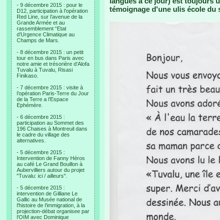
langues à ce jour) est toujours ut
- 9 décembre 2015 : pour le
témoignage d'une ulis école du 
D12, participation à l’opération
Red Line, sur l’avenue de la
Grande Armée et au
rassemblement “Etat
d’Urgence Climatique au
Champs de Mars.
- 8 décembre 2015 : un petit
tour en bus dans Paris avec
notre amie et trésorière d’Alofa
Tuvalu à Tuvalu, Risasi
Finikaso.
- 7 décembre 2015 : visite à
l’opération Paris-Terre du Jour
de la Terre a l’Espace
Ephémère.
- 6 décembre 2015 :
participation au Sommet des
196 Chaises à Montreuil dans
le cadre du village des
alternatives.
- 5 décembre 2015 :
Intervention de Fanny Héros
au café Le Grand Bouillon à
Aubervilliers autour du projet
"Tuvalu: ici / ailleurs".
- 5 décembre 2015 :
intervention de Gilliane Le
Gallic au Musée national de
l’histoire de l’immigration, à la
projection-débat organisee par
l’OIM avec Dominique