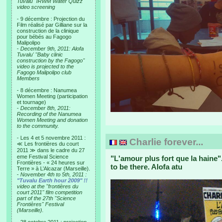
Tuvalu "IRWM Water Quizz"
video screening
- 9 décembre : Projection du
Film réalisé par Gilliane sur la
construction de la clinique
pour bébés au Fagogo
Malipolipo
-
December 9th, 2011: Alofa
Tuvalu' "Baby clinic
construction by the Fagogo"
video is projected to the
Fagogo Malipolipo club
Members
- 8 décembre : Nanumea
Women Meeting (participation
et tournage)
-
December 8th, 2011:
Recording of the Nanumea
Women Meeting and donation
to the community.
- Les 4 et 5 novembre 2011 :
Charlie forever...
≪ Les frontières du court
2011 ≫ dans le cadre du 27
eme Festival Science
"L'amour plus fort que la haine
Frontières - « 24 heures sur
to be there. Alofa atu
Terre » à L’Alcazar (Marseille).
-
November 4th to 5th, 2011 :
"Tuvalu Earth hour 2009" !!
video at the "frontières du
court 2011" film competition
part of the 27th "Science
Frontières" Festival
(Marseille).