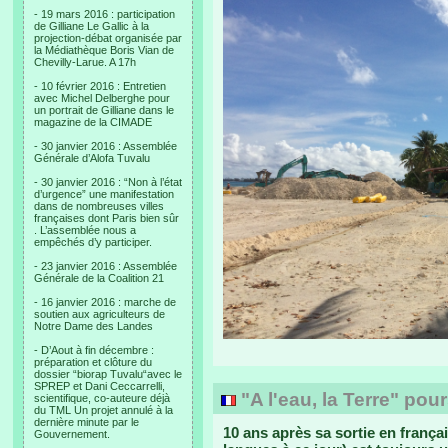
- 19 mars 2016 : participation
de Gilliane Le Gallic à la
projection-débat organisée par
la Médiathèque Boris Vian de
Chevilly-Larue. A 17h
- 10 février 2016 : Entretien
avec Michel Delberghe pour
un portrait de Gilliane dans le
magazine de la CIMADE
- 30 janvier 2016 : Assemblée
Générale d’Alofa Tuvalu
- 30 janvier 2016 : “Non à l’état
d’urgence” une manifestation
dans de nombreuses villes
françaises dont Paris bien sûr
. L’assemblée nous a
empêchés d’y participer.
- 23 janvier 2016 : Assemblée
Générale de la Coalition 21
- 16 janvier 2016 : marche de
soutien aux agriculteurs de
Notre Dame des Landes
- D’Aout à fin décembre :
préparation et clôture du
dossier “biorap Tuvalu“avec le
SPREP et Dani Ceccarrelli,
"A l'eau, la Terre" pour
scientifique, co-auteure déjà
du TML Un projet annulé à la
dernière minute par le
10 ans après sa sortie en françai
Gouvernement.