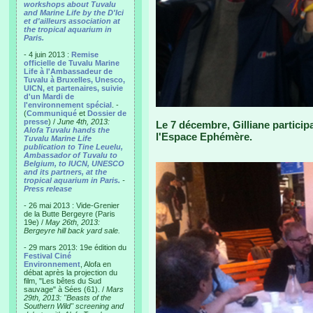
workshops about Tuvalu
and Marine Life by the D'Ici
et d'ailleurs association at
the tropical aquarium in
Paris.
- 4 juin 2013 :
Remise
officielle de Tuvalu Marine
Life à l'Ambassadeur de
Tuvalu à Bruxelles, Unesco,
UICN, et partenaires, suivie
d'un Mardi de
l'environnement spécial
. -
(
Communiqué
et
Dossier de
presse
) /
June 4th, 2013:
Le 7 décembre, Gilliane participa
Alofa Tuvalu hands the
l'Espace Ephémère.
Tuvalu Marine Life
publication to Tine Leuelu,
Ambassador of Tuvalu to
Belgium, to IUCN, UNESCO
and its partners, at the
tropical aquarium in Paris.
-
Press release
- 26 mai 2013 : Vide-Grenier
de la Butte Bergeyre (Paris
19e) /
May 26th, 2013:
Bergeyre hill back yard sale.
- 29 mars 2013: 19e édition du
Festival Ciné
Environnement
, Alofa en
débat après la projection du
film, "Les bêtes du Sud
sauvage" à Sées (61). /
Mars
29th, 2013: "Beasts of the
Southern Wild" screening and