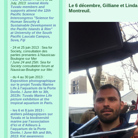
July, 2013:
several Alofa
Le 6 décembre, Gilliane et Lind
Tuvalu members and
Montreuil.
supports attend the 12th
Pacific Science
Intercongress "Science for
Human Security &
Sustainable Development in
the Pacific Islands & Rim"
at University of the South
Pacific Laucala Campus,
Suva, Fiji
- 24 et 25 juin 2013 : Sea for
Society, consultation des
parties prenantes à Nausicaa-
Boulogne sur Mer
/
June 24 and 25th: Sea for
Society consultation forum at
Nausicaa-Boulogne sur Mer.
- du 4 au 30 juin 2013 :
Exposition photographique
sur le projet Tuvalu Marine
Life à l'aquarium de la Porte
Dorée. /
June 4th to 30t,
2013h: Tuvalu Marine Life
picture exhibition at the
tropical aquarium in Paris.
- les 6 et 8 juin 2013 :
ateliers pédagogiques sur
Tuvalu et la biodiversité
marine par l'association
d'Ici et d'Ailleurs à
l'aquarium de la Porte
Dorée. /
June 6th and 8th,
2013: Kid awareness