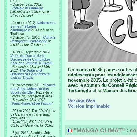
d'Yeu.
- October 19th, 2012:
"
Trouble in Paradise
"
screening and debate at Ile
d'Yeu (Vendée)
- 4 octobre 2012:
table-ronde
sur les "réfugiés
climatiques"
au Muséum de
Toulouse
-
October 4th, 2012:
“Climate
Refugees” Conference
at
the Museum (Toulouse)
- 18 et 19 septembre 2012:
Visite du Duc et de la
Duchesse de Cambridge,
Kate and William, à Tuvalu
-
September 18th and 19th,
Un manga de 36 pages sur les ch
2012:
The Duke and
Dutches of Cambridge's
adolescents pour les adolescent
visit to Tuvalu
novembre 2015. Le projet a été 
avec le soutien du Conseil Région
- 15 septembre 2012:
"Forum
des Associations et des
Tartamudo et la Maison des Ens
Sports du 19e"
, Place de la
Bataille de Stalingrad (Paris)
-
September 15th, 2012:
Version Web
"Paris Association Forum"
Version imprimable
- 20 juin 2012: Rio+20 à Clichy
La Garenne en partenariat
avec la SERE
-
June 20th, 2012: Rio+20 in
Clichy La Garenne, by SERE
"MANGA CLIMAT" : sort
- 6 juin 2012: Sandrine Job,
expert pour Alofa Tuvalu sur le