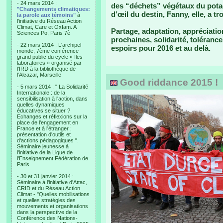
- 24 mars 2014 :
des “déchets” végétaux du potage
"Changements climatiques:
d’œil du destin, Fanny, elle, a t
la parole aux témoins"
à
l'initiative du Réseau Action
Climat, Care et Oxfam. A
Partage, adaptation, appréciatio
Sciences Po, Paris 7è
prochaines, solidarité, toléran
- 22 mars 2014 : L'archipel
espoirs pour 2016 et au delà.
monde, 7ème conférence
grand public du cycle « Iles
laboratoires » organisé par
l'IRD à la bibliothèque de
l’Alcazar, Marseille
Good riddance 2015 !
- 5 mars 2014 : " La Solidarité
Internationale : de la
sensibilisation à l'action, dans
quelles dynamiques
éducatives se situer ?
Echanges et réflexions sur la
place de l'engagement en
France et à l'étranger ;
présentation d'outils et
d'actions pédagogiques ".
Séminaire jeunesse à
l'initiative de la Ligue de
l'Enseignement Fédération de
Paris
- 30 et 31 janvier 2014 :
Séminaire à l'initiative d'Attac,
CRID et du Réseau Action
Climat - "Quelles mobilisations
et quelles stratégies des
mouvements et organisations
dans la perspective de la
Conférence des Nations-