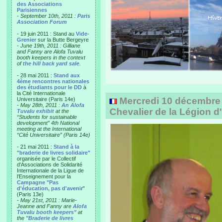
des Associations
Parisiennes
-
September 10th, 2011 :
Paris
Association Forum
- 19 juin 2011 : Stand au
Vide-
Grenier
sur la Butte Bergeyre
-
June 19th, 2011 : Gilliane
and Fanny are Alofa Tuvalu
booth keepers in the context
of
the hill back yard sale
.
- 28 mai 2011 :
Stand aux
4ème rencontres nationales
des étudiants pour le DD
à
la Cité Internationale
Mercredi 10 décembre
Universitaire (Paris 14e)
-
May 28th, 2011 :
An Alofa
Chevalier de la Légion 
Tuvalu exhibit
at the
“Students for sustainable
development” 4th National
meeting at the International
“Cité Universitaire” (Paris 14e)
- 21 mai 2011 :
Stand à la
"braderie de livres solidaire"
organisée par le Collectif
d'Associations de Solidarité
Internationale de la Ligue de
l'Enseignement pour la
Campagne "Pas
d'éducation, pas d'avenir
"
(Paris 13e)
-
May 21st, 2011 : Marie-
Jeanne and Fanny are
Alofa
Tuvalu booth keepers"
at
the
"Braderie de livres