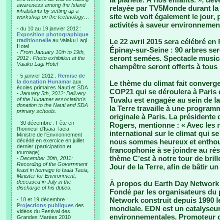
awareness among the Island
relayée par TV5Monde durant la
inhabitants by setting up a
site web voit également le jour, 
workshop on the technology…
activités à saveur environnemen
- du 10 au 19 janvier 2012 :
Exposition photographique
traditionnelle
au Vaiaku Lagi
Le 22 avril 2015 sera célébré en
Hotel
Épinay-sur-Seine : 90 arbres se
-
From January 10th to 19th,
seront semées. Spectacle musical
2012 : Photo exhibition at the
Vaiaku Lagi Hotel
champêtre seront offerts à tous 
- 5 janvier 2012 :
Remise de
la donation Hunamar
aux
Le thème du climat fait converge
écoles primaires Nauti et SDA
COP21 qui se déroulera à Paris
-
January 5th, 2012: Delivery
Tuvalu est engagée au sein de la
of the Hunamar association's
donation to the Nauti and SDA
la Terre travaille à une program
primary schools.
originale à Paris. La présidente
- 30 décembre : Fête en
Rogers, mentionne : « Avec les 
l'honneur d'Isaia Taeia,
international sur le climat qui 
Ministre de l'Environnement
décédé en exercice en juillet
nous sommes heureux et enthous
dernier (participation et
francophonie à se joindre au rés
tournage)
thème C’est à notre tour de brille
-
December 30th, 2011:
Recording of the Government
Jour de la Terre, afin de bâtir 
feast in homage to Isaia Taeia,
Minister for Environment,
deceased in July in the
À propos du Earth Day Network 
discharge of his duties.
Fondé par les organisateurs du 
Network construit depuis 1990 
- 18 et 19 décembre :
Projections publiques
des
mondiale. EDN est un catalyseur 
vidéos du Festival des
environnementales. Promoteur de 
Grandes Marées 2010