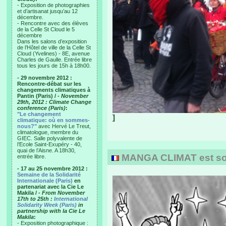
- Exposition de photographies
et d’artisanat jusqu’au 12
décembre.
- Rencontre avec des élèves
de la Celle St Cloud le 5
décembre
Dans les salons d’exposition
de l’Hôtel de ville de la Celle St
Cloud (Yvelines) - 8E, avenue
Charles de Gaulle. Entrée libre
tous les jours de 15h à 18h00.
- 29 novembre 2012 :
Rencontre-débat sur les
changements climatiques à
Pantin (Paris) /
- November
29th, 2012 : Climate Change
conference (Paris)
:
"Le changement
]
climatique: où en sommes-
nous?"
avec Hervé Le Treut,
climatologue, membre du
GIEC. Salle polyvalente de
l’Ecole Saint-Exupéry - 40,
quai de l’Aisne. A 18h30,
MANGA CLIMAT est sort
entrée libre.
- 17 au 25 novembre 2012 :
Semaine de la Solidarité
Internationale (Paris)
en
partenariat avec la Cie Le
Makila /
- From November
17th to 25th :
International
Solidarity Week (Paris)
in
partnership with la Cie Le
Makila
:
- Exposition photographique :