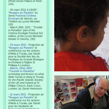
(Porte Doree Palace in Paris
12e).
- 26 mars 2011 à 14h30 :
"
Nuages au Paradis
" au
3eme
Festival Cinéma
Ecologie
de Vanves, au
Théâtre du Lycée Michelet
(92)
-
March 26th, 2011 : "Trouble
in Paradise" part of the
Cinéma Ecologie Festival 3rd
edition, at the Lycée Michelet
theater in Vanves, (92)
-
23 mars 2011
: Projection de
"
Nuages au Paradis
" et
conférence sur les actions
d'Alofa à Tuvalu, par Sarah
pour la Société des Iles du
Pacifique de Grande Bretagne
et d'Ireland à l'église St
Philippe à Londres.
-
March, 23rd, 2011
:
"
Trouble in Paradise
"
screening and lecture on what
Alofa Tuvalu is doing in Tuvalu,
for the Pacific Islands Society
of the UK and Ireland at St
Philips Church, Earls Court,
London, by Sarah Hemstock
-
11 mars 2011
: Projection de
"
Nuages au Paradis
" et
conférence sur les actions
d'Alofa à Tuvalu, par Sarah
pour les étudiants de