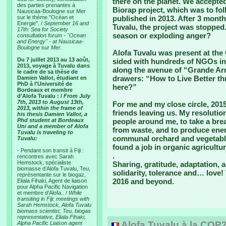
there on the planet. We accepted
des parties prenantes à
Biorap project, which was to fo
Nausicaa-Boulogne sur Mer
sur le thème "Océan et
published in 2013. After 3 month
Energie". /
September 16 and
Tuvalu, the project was stopped
17th: Sea for Society
season or exploding anger?
consultation forum - "Ocean
and Energy" - at Nausicaa-
Boulogne sur Mer.
Alofa Tuvalu was present at the 
Du 7 juillet 2013 au 13 août,
sided with hundreds of NGOs in 
2013, voyage à Tuvalu dans
along the avenue of “Grande Armé
le cadre de sa thèse de
drawers: “How to Live Better th
Damien Vallot, étudiant en
PhD à l'Université de
here?”
Bordeaux et membre
d'Alofa Tuvalu : /
From July
7th, 2013 to August 13th,
For me and my close circle, 20
2013, within the frame of
friends leaving us. My resolutio
his thesis Damien Vallot, a
Phd student at Bordeaux
people around me, to take a brea
Uni and a member of Alofa
from waste, and to produce ene
Tuvalu is traveling to
communal orchard and vegetabl
Tuvalu:
found a job in organic agricultur
- Pendant son transit à Fiji :
.
rencontres avec Sarah
Hemstock, spécialiste
Sharing, gratitude, adaptation, a
biomasse d’Alofa Tuvalu, Teu,
solidarity, tolerance and… love!
représentante sur le biogaz,
2016 and beyond.
Eliala Fihaki, Agent de liaison
pour Alpha Pacific Navigation
et membre d’Alofa.. /
While
transiting in Fiji: meetings with
Sarah Hemstock, Alofa Tuvalu
biomass scientist, Teu, biogas
representative, Eliala Fihaki,
Alofa Tuvalu à la COP
Alpha Pacific Liaison agent