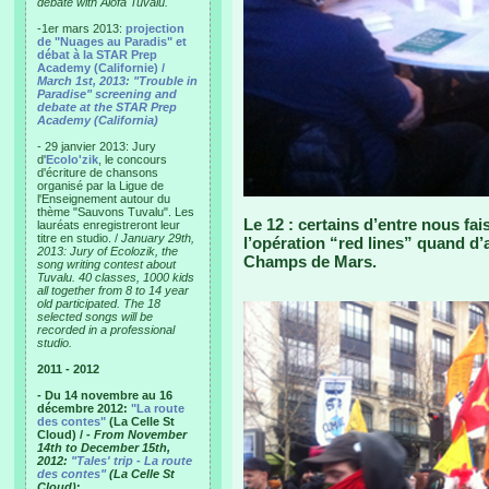
debate with Alofa Tuvalu.
-1er mars 2013:
projection
de "Nuages au Paradis" et
débat à la STAR Prep
Academy (Californie) /
March 1st, 2013: "Trouble in
Paradise" screening and
debate at the STAR Prep
Academy (California)
- 29 janvier 2013: Jury
d'
Ecolo'zik
, le concours
d'écriture de chansons
organisé par la Ligue de
l'Enseignement autour du
thème "Sauvons Tuvalu". Les
Le 12 : certains d’entre nous fa
lauréats enregistreront leur
titre en studio. /
January 29th,
l’opération “red lines” quand d’
2013: Jury of Ecolozik, the
Champs de Mars.
song writing contest about
Tuvalu. 40 classes, 1000 kids
all together from 8 to 14 year
old participated. The 18
selected songs will be
recorded in a professional
studio.
2011 - 2012
- Du 14 novembre au 16
décembre 2012:
"La route
des contes"
(La Celle St
Cloud) /
- From November
14th to December 15th,
2012:
"Tales' trip - La route
des contes"
(La Celle St
Cloud)
: