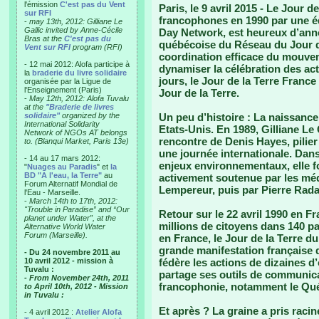
l'émission
C'est pas du Vent
Paris, le 9 avril 2015 -
Le Jour de 
sur RFI
francophones en 1990 par une éq
-
may 13th, 2012: Gilliane Le
Gallic invited by Anne-Cécile
Day Network, est heureux d’ann
Bras at the
C'est pas du
québécoise du Réseau du Jour d
Vent sur RFI
program (RFI)
coordination efficace du mouve
- 12 mai 2012: Alofa participe à
dynamiser la célébration des act
la
braderie du livre solidaire
jours, le Jour de la Terre France
organisée par la Ligue de
l'Enseignement (Paris)
Jour de la Terre.
-
May 12th, 2012: Alofa Tuvalu
at the
"Braderie de livres
solidaire"
organized by the
Un peu d’histoire :
La naissance 
International Solidarity
Etats-Unis. En 1989, Gilliane Le G
Network of NGOs AT belongs
rencontre de Denis Hayes, pilier
to. (Blanqui Market, Paris 13e)
une journée internationale. Dans
- 14 au 17 mars 2012:
enjeux environnementaux, elle fo
"
Nuages au Paradis
" et
la
BD "A l'eau, la Terre"
au
activement soutenue par les méd
Forum Alternatif Mondial de
Lempereur, puis par Pierre Rad
l'Eau - Marseille.
-
March 14th to 17th, 2012:
"Trouble in Paradise” and “Our
Retour sur le 22 avril 1990 en F
planet under Water”, at the
millions de citoyens dans 140 p
Alternative World Water
Forum (Marseille).
en France, le Jour de la Terre du
grande manifestation française 
- Du 24 novembre 2011 au
10 avril 2012 - mission à
fédère les actions de dizaines d’
Tuvalu :
partage ses outils de communicat
- From November 24th, 2011
francophonie, notamment le Qu
to April 10th, 2012 - Mission
in Tuvalu :
Et après ?
La graine a pris racin
- 4 avril 2012 :
Atelier Alofa