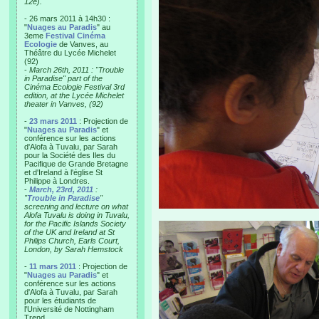
12e).
- 26 mars 2011 à 14h30 :
"
Nuages au Paradis
" au
3eme
Festival Cinéma
Ecologie
de Vanves, au
Théâtre du Lycée Michelet
(92)
-
March 26th, 2011 : "Trouble
in Paradise" part of the
Cinéma Ecologie Festival 3rd
edition, at the Lycée Michelet
theater in Vanves, (92)
-
23 mars 2011
: Projection de
"
Nuages au Paradis
" et
conférence sur les actions
d'Alofa à Tuvalu, par Sarah
pour la Société des Iles du
Pacifique de Grande Bretagne
et d'Ireland à l'église St
Philippe à Londres.
-
March, 23rd, 2011
:
"
Trouble in Paradise
"
screening and lecture on what
Alofa Tuvalu is doing in Tuvalu,
for the Pacific Islands Society
of the UK and Ireland at St
Philips Church, Earls Court,
London, by Sarah Hemstock
-
11 mars 2011
: Projection de
"
Nuages au Paradis
" et
conférence sur les actions
d'Alofa à Tuvalu, par Sarah
pour les étudiants de
l'Université de Nottingham
Trend