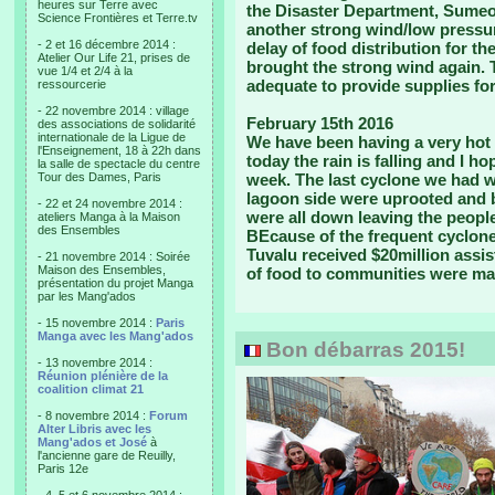
heures sur Terre avec
the Disaster Department, Sumeo 
Science Frontières et Terre.tv
another strong wind/low pressur
- 2 et 16 décembre 2014 :
delay of food distribution for t
Atelier Our Life 21, prises de
brought the strong wind again. T
vue 1/4 et 2/4 à la
adequate to provide supplies for
ressourcerie
- 22 novembre 2014 : village
February 15th 2016
des associations de solidarité
internationale de la Ligue de
We have been having a very hot 
l'Enseignement, 18 à 22h dans
today the rain is falling and I h
la salle de spectacle du centre
Tour des Dames, Paris
week. The last cyclone we had w
lagoon side were uprooted and 
- 22 et 24 novembre 2014 :
were all down leaving the people
ateliers Manga à la Maison
des Ensembles
BEcause of the frequent cyclon
Tuvalu received $20million assi
- 21 novembre 2014 : Soirée
Maison des Ensembles,
of food to communities were ma
présentation du projet Manga
par les Mang'ados
- 15 novembre 2014 :
Paris
Manga avec les Mang'ados
Bon débarras 2015!
- 13 novembre 2014 :
Réunion plénière de la
coalition climat 21
- 8 novembre 2014 :
Forum
Alter Libris avec les
Mang'ados et José
à
l'ancienne gare de Reuilly,
Paris 12e