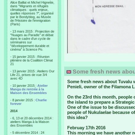
Alice Baillat et Michel Hignette,
dans "Migrants et réfugiés
climatiques : quels enjeux,
quelles réponses ?", organisé
par le Bondyblog, au Musée
de l'Histoire de l'immigration
(Paris)
- 13 mars 2015 : Projection de
"Nuages au Paradis" et débat
dans le cadre d'un cycle de
séminaires sur
"développement durable et
cinéma" à Science Po.
- 15 janvier 2015 : Réunion
plénière de la Coalition Climat
21
Some fresh news abou
- 13 janvier 2015 : Ateliers Our
Life 21, prises de vue 3/4
avec 4D
Some fresh news about Tuvalu we
- 10 janvier 2015 :
Atelier
Penieli, owner of the Filamona 
Manga de rentrée à la
Maison des Ensembles
On the 23rd this month
, people 
- 8 janvier 2015 :
Charlie
the island to prepare a Strategic 
forever
One of the issue to be discussed
2014
people of Nukulaelae because of
this idea?
- 6, 13 et 20 décembre 2014 :
ateliers Manga à la Maison
des Ensembles
Februay 17th 2016
This morning we have another r
- 5 décembre 2014 : 24