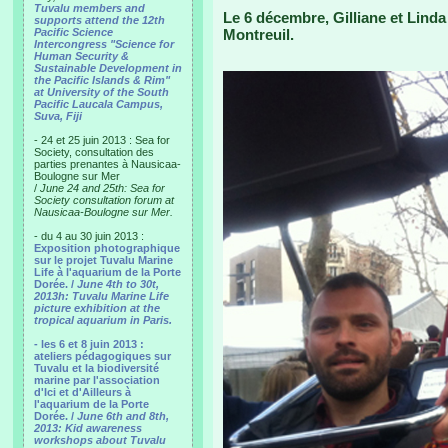
Tuvalu members and
Le 6 décembre, Gilliane et Lind
supports attend the 12th
Pacific Science
Montreuil.
Intercongress "Science for
Human Security &
Sustainable Development in
the Pacific Islands & Rim"
at University of the South
Pacific Laucala Campus,
Suva, Fiji
- 24 et 25 juin 2013 : Sea for
Society, consultation des
parties prenantes à Nausicaa-
Boulogne sur Mer
/
June 24 and 25th: Sea for
Society consultation forum at
Nausicaa-Boulogne sur Mer.
- du 4 au 30 juin 2013 :
Exposition photographique
sur le projet Tuvalu Marine
Life à l'aquarium de la Porte
Dorée. /
June 4th to 30t,
2013h: Tuvalu Marine Life
picture exhibition at the
tropical aquarium in Paris.
- les 6 et 8 juin 2013 :
ateliers pédagogiques sur
Tuvalu et la biodiversité
marine par l'association
d'Ici et d'Ailleurs à
l'aquarium de la Porte
Dorée. /
June 6th and 8th,
2013: Kid awareness
workshops about Tuvalu