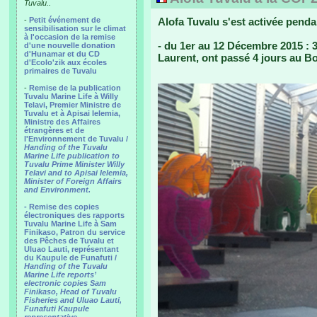
Tuvalu..
-
Petit événement de
Alofa Tuvalu s'est activée pend
sensibilisation sur le climat
à l'occasion de la remise
- du 1er au 12 Décembre 2015 : 3 
d'une nouvelle donation
d'Hunamar et du CD
Laurent, ont passé 4 jours au Bo
d'Ecolo'zik aux écoles
primaires de Tuvalu
-
Remise de la publication
Tuvalu Marine Life à Willy
Telavi, Premier Ministre de
Tuvalu et à Apisai Ielemia,
Ministre des Affaires
étrangères et de
l'Environnement de Tuvalu /
Handing of the Tuvalu
Marine Life publication to
Tuvalu Prime Minister Willy
Telavi and to Apisai Ielemia,
Minister of Foreign Affairs
and Environment.
- Remise des copies
électroniques des rapports
Tuvalu Marine Life à Sam
Finikaso, Patron du service
des Pêches de Tuvalu et
Uluao Lauti, représentant
du Kaupule de Funafuti /
Handing of the Tuvalu
Marine Life reports’
electronic copies Sam
Finikaso, Head of Tuvalu
Fisheries and Uluao Lauti,
Funafuti Kaupule