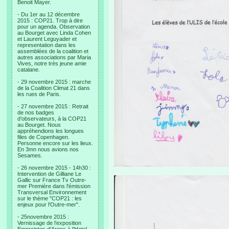
Benoit Mayer.
- Du 1er au 12 décembre
2015 : COP21. Trop à dire
pour un agenda. Observation
au Bourget avec Linda Cohen
et Laurent Leguyader et
representation dans les
assemblées de la coalition et
autres associations par Maria
Vives, notre très jeune amie
catalane.
- 29 novembre 2015 : marche
de la Coalition Climat 21 dans
les rues de Paris.
- 27 novembre 2015 : Retrait
de nos badges
d’observateurs, à la COP21
au Bourget. Nous
appréhendions les longues
files de Copenhagen.
Personne encore sur les lieux.
En 3mn nous avions nos
Sesames.
- 26 novembre 2015 - 14h30 :
Intervention de Gilliane Le
Gallic sur France Tv Outre-
mer Première dans l'émission
Transversal Environnement
sur le thème "COP21 : les
enjeux pour l'Outre-mer".
- 25novembre 2015 :
Vernissage de l’exposition