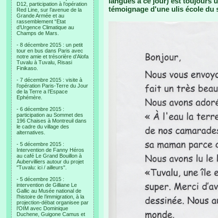
langues à ce jour) est toujours ut
D12, participation à l’opération
témoignage d'une ulis école du 
Red Line, sur l’avenue de la
Grande Armée et au
rassemblement “Etat
d’Urgence Climatique au
Champs de Mars.
- 8 décembre 2015 : un petit
tour en bus dans Paris avec
notre amie et trésorière d’Alofa
Tuvalu à Tuvalu, Risasi
Finikaso.
- 7 décembre 2015 : visite à
l’opération Paris-Terre du Jour
de la Terre a l’Espace
Ephémère.
- 6 décembre 2015 :
participation au Sommet des
196 Chaises à Montreuil dans
le cadre du village des
alternatives.
- 5 décembre 2015 :
Intervention de Fanny Héros
au café Le Grand Bouillon à
Aubervilliers autour du projet
"Tuvalu: ici / ailleurs".
- 5 décembre 2015 :
intervention de Gilliane Le
Gallic au Musée national de
l’histoire de l’immigration, à la
projection-débat organisee par
l’OIM avec Dominique
Duchene, Guigone Camus et