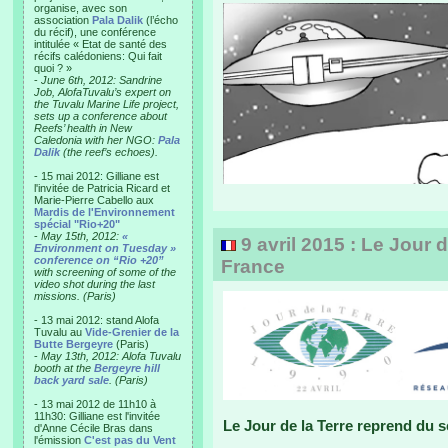
organise, avec son
association
Pala Dalik
(l’écho
du récif), une conférence
intitulée « Etat de santé des
récifs calédoniens: Qui fait
quoi ? »
-
June 6th, 2012: Sandrine
Job, AlofaTuvalu’s expert on
the Tuvalu Marine Life project,
sets up a conference about
Reefs’ health in New
Caledonia with her NGO:
Pala
Dalik
(the reef’s echoes).
- 15 mai 2012: Gilliane est
l'invitée de Patricia Ricard et
Marie-Pierre Cabello aux
Mardis de l'Environnement
spécial "Rio+20"
-
May 15th, 2012:
«
9 avril 2015 : Le Jour 
Environment on Tuesday »
conference on “Rio +20”
France
with screening of some of the
video shot during the last
missions. (Paris)
- 13 mai 2012: stand Alofa
Tuvalu au
Vide-Grenier de la
Butte Bergeyre
(Paris)
-
May 13th, 2012: Alofa Tuvalu
booth at the
Bergeyre hill
back yard sale
. (Paris)
- 13 mai 2012 de 11h10 à
11h30: Gilliane est l'invitée
Le Jour de la Terre reprend du 
d'Anne Cécile Bras dans
l'émission
C'est pas du Vent