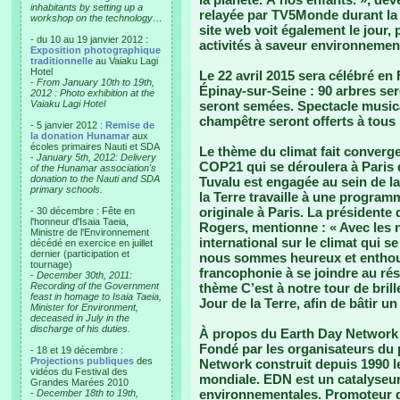
inhabitants by setting up a
relayée par TV5Monde durant la
workshop on the technology…
site web voit également le jour, 
- du 10 au 19 janvier 2012 :
activités à saveur environnemen
Exposition photographique
traditionnelle
au Vaiaku Lagi
Hotel
Le 22 avril 2015 sera célébré en
-
From January 10th to 19th,
Épinay-sur-Seine : 90 arbres se
2012 : Photo exhibition at the
Vaiaku Lagi Hotel
seront semées. Spectacle musical
champêtre seront offerts à tous 
- 5 janvier 2012 :
Remise de
la donation Hunamar
aux
écoles primaires Nauti et SDA
Le thème du climat fait converge
-
January 5th, 2012: Delivery
COP21 qui se déroulera à Paris
of the Hunamar association's
donation to the Nauti and SDA
Tuvalu est engagée au sein de la
primary schools.
la Terre travaille à une program
originale à Paris. La présidente
- 30 décembre : Fête en
l'honneur d'Isaia Taeia,
Rogers, mentionne : « Avec les 
Ministre de l'Environnement
international sur le climat qui 
décédé en exercice en juillet
dernier (participation et
nous sommes heureux et enthous
tournage)
francophonie à se joindre au rés
-
December 30th, 2011:
Recording of the Government
thème C’est à notre tour de brille
feast in homage to Isaia Taeia,
Jour de la Terre, afin de bâtir 
Minister for Environment,
deceased in July in the
discharge of his duties.
À propos du Earth Day Network 
Fondé par les organisateurs du 
- 18 et 19 décembre :
Projections publiques
des
Network construit depuis 1990 
vidéos du Festival des
mondiale. EDN est un catalyseur 
Grandes Marées 2010
environnementales. Promoteur de 
-
December 18th to 19th,