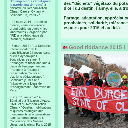
"Changements climatiques:
des “déchets” végétaux du potage
la parole aux témoins"
à
d’œil du destin, Fanny, elle, a t
l'initiative du Réseau Action
Climat, Care et Oxfam. A
Sciences Po, Paris 7è
Partage, adaptation, appréciatio
- 22 mars 2014 : L'archipel
prochaines, solidarité, toléran
monde, 7ème conférence
espoirs pour 2016 et au delà.
grand public du cycle « Iles
laboratoires » organisé par
l'IRD à la bibliothèque de
l’Alcazar, Marseille
- 5 mars 2014 : " La Solidarité
Good riddance 2015 !
Internationale : de la
sensibilisation à l'action, dans
quelles dynamiques
éducatives se situer ?
Echanges et réflexions sur la
place de l'engagement en
France et à l'étranger ;
présentation d'outils et
d'actions pédagogiques ".
Séminaire jeunesse à
l'initiative de la Ligue de
l'Enseignement Fédération de
Paris
- 30 et 31 janvier 2014 :
Séminaire à l'initiative d'Attac,
CRID et du Réseau Action
Climat - "Quelles mobilisations
et quelles stratégies des
mouvements et organisations
dans la perspective de la
Conférence des Nations-
Unies sur le climat Paris 2015