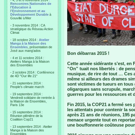
- 4, 5 et 6 novembre 2014 :
Rencontres Nationales de
l'Education à
l'Environnement et au
Développement Durable
à
Gouville s/Mer
- 3 novembre 2014 : CA
stratégique du Réseau Action
Climat
- 18 octobre 2014 :
Atelier
Manga à la Maison des
Ensembles
, présentation de
José aux mang'ados
Bon débarras 2015 !
- 4 et 11 octobre 2014 :
Ateliers Manga à la Maison
Cette année sidérante s’est, en 
des Ensembles
“On” tuait nos libertés : de pens
- 2 octobre 2014 : Conférence
musique, de rire de tout … Ces a
de 4D "Our life 21"
même si ailleurs des drames simi
- 21 septembre 2014 :
sont victimes de tueurs en tous 
People's climate march
oligarques sans scrupule, marc
guerres pour les ressources et d
- 19 septembre 2014 :
Vendredi solidaire de rentrée à
la Maison de Ensembles,
Fin 2015, la COP21 a fermé ses 
Paris 13e
les attentats pour contenir la so
- 15 septembre 2014 :
après 21 ans de réunions, 195 pa
Réunion plénière de la
menace urgente tout en reportan
Coalition Cop21
une bouffonnerie coûteuse pour u
- 13 septembre 2014 : Atelier
Manga à la Maison des
Ensembles