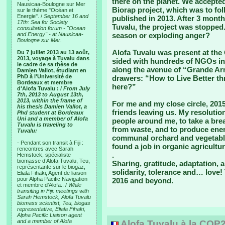
there on the planet. We accepted
Nausicaa-Boulogne sur Mer
Biorap project, which was to fo
sur le thème "Océan et
Energie". /
September 16 and
published in 2013. After 3 month
17th: Sea for Society
Tuvalu, the project was stopped
consultation forum - "Ocean
and Energy" - at Nausicaa-
season or exploding anger?
Boulogne sur Mer.
Alofa Tuvalu was present at the 
Du 7 juillet 2013 au 13 août,
2013, voyage à Tuvalu dans
sided with hundreds of NGOs in 
le cadre de sa thèse de
along the avenue of “Grande Armé
Damien Vallot, étudiant en
PhD à l'Université de
drawers: “How to Live Better th
Bordeaux et membre
here?”
d'Alofa Tuvalu : /
From July
7th, 2013 to August 13th,
2013, within the frame of
For me and my close circle, 20
his thesis Damien Vallot, a
friends leaving us. My resolutio
Phd student at Bordeaux
Uni and a member of Alofa
people around me, to take a brea
Tuvalu is traveling to
from waste, and to produce ene
Tuvalu:
communal orchard and vegetabl
- Pendant son transit à Fiji :
found a job in organic agricultur
rencontres avec Sarah
.
Hemstock, spécialiste
biomasse d’Alofa Tuvalu, Teu,
Sharing, gratitude, adaptation, a
représentante sur le biogaz,
solidarity, tolerance and… love!
Eliala Fihaki, Agent de liaison
pour Alpha Pacific Navigation
2016 and beyond.
et membre d’Alofa.. /
While
transiting in Fiji: meetings with
Sarah Hemstock, Alofa Tuvalu
biomass scientist, Teu, biogas
representative, Eliala Fihaki,
Alpha Pacific Liaison agent
and a member of Alofa
Alofa Tuvalu à la COP