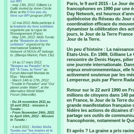
sur RFI
Paris, le 9 avril 2015 -
Le Jour de 
-
may 13th, 2012: Gilliane Le
francophones en 1990 par une éq
Gallic invited by Anne-Cécile
Bras at the
C'est pas du
Day Network, est heureux d’ann
Vent sur RFI
program (RFI)
québécoise du Réseau du Jour d
- 12 mai 2012: Alofa participe à
coordination efficace du mouve
la
braderie du livre solidaire
dynamiser la célébration des act
organisée par la Ligue de
jours, le Jour de la Terre France
l'Enseignement (Paris)
-
May 12th, 2012: Alofa Tuvalu
Jour de la Terre.
at the
"Braderie de livres
solidaire"
organized by the
International Solidarity
Un peu d’histoire :
La naissance 
Network of NGOs AT belongs
Etats-Unis. En 1989, Gilliane Le G
to. (Blanqui Market, Paris 13e)
rencontre de Denis Hayes, pilier
- 14 au 17 mars 2012:
une journée internationale. Dans
"
Nuages au Paradis
" et
la
enjeux environnementaux, elle fo
BD "A l'eau, la Terre"
au
Forum Alternatif Mondial de
activement soutenue par les méd
l'Eau - Marseille.
Lempereur, puis par Pierre Rad
-
March 14th to 17th, 2012:
"Trouble in Paradise” and “Our
planet under Water”, at the
Retour sur le 22 avril 1990 en F
Alternative World Water
millions de citoyens dans 140 p
Forum (Marseille).
en France, le Jour de la Terre du
- Du 24 novembre 2011 au
grande manifestation française 
10 avril 2012 - mission à
Tuvalu :
fédère les actions de dizaines d’
- From November 24th, 2011
partage ses outils de communicat
to April 10th, 2012 - Mission
in Tuvalu :
francophonie, notamment le Qu
- 4 avril 2012 :
Atelier Alofa
Et après ?
La graine a pris racin
Tuvalu sur "les marins et le