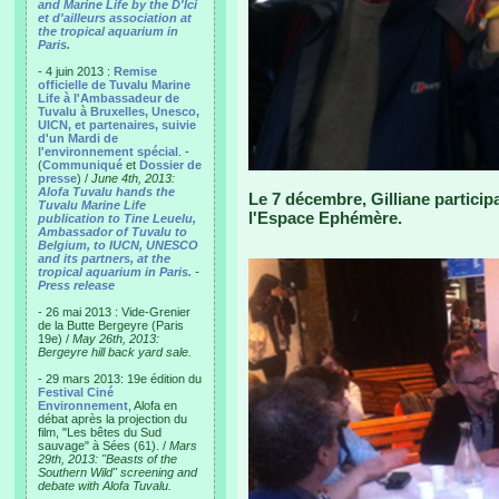
and Marine Life by the D'Ici
et d'ailleurs association at
the tropical aquarium in
Paris.
- 4 juin 2013 :
Remise
officielle de Tuvalu Marine
Life à l'Ambassadeur de
Tuvalu à Bruxelles, Unesco,
UICN, et partenaires, suivie
d'un Mardi de
l'environnement spécial
. -
(
Communiqué
et
Dossier de
presse
) /
June 4th, 2013:
Alofa Tuvalu hands the
Le 7 décembre, Gilliane participa
Tuvalu Marine Life
l'Espace Ephémère.
publication to Tine Leuelu,
Ambassador of Tuvalu to
Belgium, to IUCN, UNESCO
and its partners, at the
tropical aquarium in Paris.
-
Press release
- 26 mai 2013 : Vide-Grenier
de la Butte Bergeyre (Paris
19e) /
May 26th, 2013:
Bergeyre hill back yard sale.
- 29 mars 2013: 19e édition du
Festival Ciné
Environnement
, Alofa en
débat après la projection du
film, "Les bêtes du Sud
sauvage" à Sées (61). /
Mars
29th, 2013: "Beasts of the
Southern Wild" screening and
debate with Alofa Tuvalu.