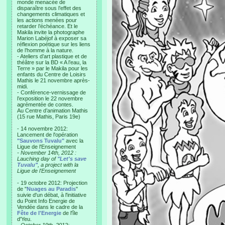
monde menacée de
disparaître sous l’effet des
changements climatiques et
les actions menées pour
retarder l’échéance. Et le
Makila invite la photographe
Marion Labéjof à exposer sa
réflexion poétique sur les liens
de l’homme à la nature.
- Ateliers d’art plastique et de
théâtre sur la BD « A l’eau, la
Terre » par le Makila pour les
enfants du Centre de Loisirs
Mathis le 21 novembre après-
midi.
- Conférence-vernissage de
l’exposition le 22 novembre
agrémentée de contes.
Au Centre d’animation Mathis
(15 rue Mathis, Paris 19e)
- 14 novembre 2012:
Lancement de l'opération
"Sauvons Tuvalu"
avec la
Ligue de l'Enseignement
- November 14th, 2012 :
Lauching day of
"Let's save
Tuvalu"
, a project with la
Ligue de l'Enseignement
- 19 octobre 2012: Projection
de "
Nuages au Paradis
"
suivie d'un débat, à l'initiative
du Point Info Energie de
Vendée dans le cadre de la
Fête de l'Energie
de l'île
d'Yeu.