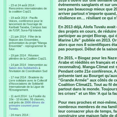
2016 s’ouvre sur une semaine 
évènements sanglants et sur une
- 23 et 24 août 2014 :
Rencontres internationales de
sera pas beaucoup mieux que 201
la coalition Cop21
arriver partout n’importe quand,
résilience en… résiliant ce qui n
- 19 août 2014 : Pacific
Voices, conférence pour le
lancement de l'ouvrage de
En 2013 déjà, Alofa Tuvalu avait 
Karibaiti Taoaba, Campus bas
de l'USP, Suva-Fiji Islands
des projets en cours, de réduire
participer au projet Biorap, qui 
- 21 juin 2014 : Fête de la
Marine Life” publiée en 2013. O
Maison des Ensembles,
présentation du projet "Manga
alors que nos 8 scientifiques ét
Ensemble" - reprogrammer le
pas pourquoi. Début de la saiso
futur.
- 19 juin 2014 : Réunion
En 2015, « Biogaz pour les Nazes 
plénière de la Coalition Cop21
Arabe et réédités en français et
- 14 juin 2014 : Intervention au
reconnaîtra). Manga-Climat est so
Salon des Solidarités
à
Pendant cette 21e conférence, Alo
l'invitation de Coordination Sud
présente tant au Bourget qu’au
- 17 mai 2014 : Braderie du
“Grande Armée” aux côtés de c
Livre solidaire avec le Collectif
d'Associations de Solidarité
Coalition Climat21. Tout au fil 
Internationale de la Ligue de
partout dans le monde. Toujours 
l'Enseignement.
les crises” et un film ‘A qui la f
- 11 avril 2014 : La Foulée du
10e - 10 écoles, 55 classes,
Pour mes proches et moi-même, 2
soit près de
2000 élèves de
primaire courent pour
nombreux membres de ma famille
Tuvalu
.
leur consacrer plus de temps, fa
- 24 mars 2014 :
construire une maison faite de d