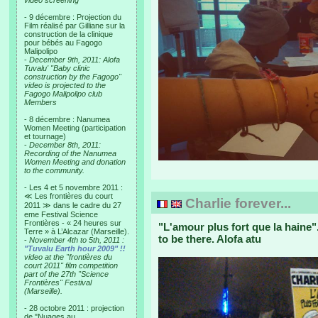
video screening
- 9 décembre : Projection du
Film réalisé par Gilliane sur la
construction de la clinique
pour bébés au Fagogo
Malipolipo
-
December 9th, 2011: Alofa
Tuvalu' "Baby clinic
construction by the Fagogo"
video is projected to the
Fagogo Malipolipo club
Members
- 8 décembre : Nanumea
Women Meeting (participation
et tournage)
-
December 8th, 2011:
Recording of the Nanumea
Women Meeting and donation
to the community.
- Les 4 et 5 novembre 2011 :
≪ Les frontières du court
Charlie forever...
2011 ≫ dans le cadre du 27
eme Festival Science
Frontières - « 24 heures sur
"L'amour plus fort que la haine
Terre » à L’Alcazar (Marseille).
to be there. Alofa atu
-
November 4th to 5th, 2011 :
"Tuvalu Earth hour 2009" !!
video at the "frontières du
court 2011" film competition
part of the 27th "Science
Frontières" Festival
(Marseille).
- 28 octobre 2011 : projection
de "Nuages au