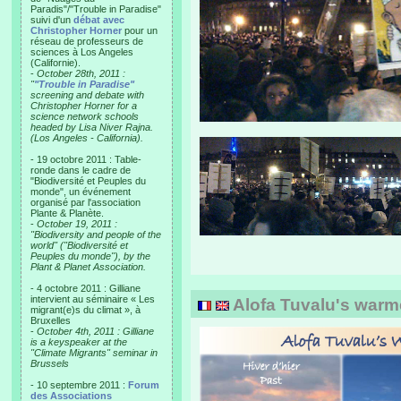
Paradis"/"Trouble in Paradise"
suivi d'un
débat avec
Christopher Horner
pour un
réseau de professeurs de
sciences à Los Angeles
(Californie).
-
October 28th, 2011 :
"
"Trouble in Paradise"
screening and debate with
Christopher Horner for a
science network schools
headed by Lisa Niver Rajna.
(Los Angeles - California).
- 19 octobre 2011 : Table-
ronde dans le cadre de
"Biodiversité et Peuples du
monde", un événement
organisé par l'association
Plante & Planète.
-
October 19, 2011 :
"Biodiversity and people of the
world" ("Biodiversité et
Peuples du monde"), by the
Plant & Planet Association.
- 4 octobre 2011 : Gilliane
intervient au séminaire « Les
Alofa Tuvalu's warm
migrant(e)s du climat », à
Bruxelles
-
October 4th, 2011 : Gilliane
is a keyspeaker at the
"Climate Migrants" seminar in
Brussels
- 10 septembre 2011 :
Forum
des Associations