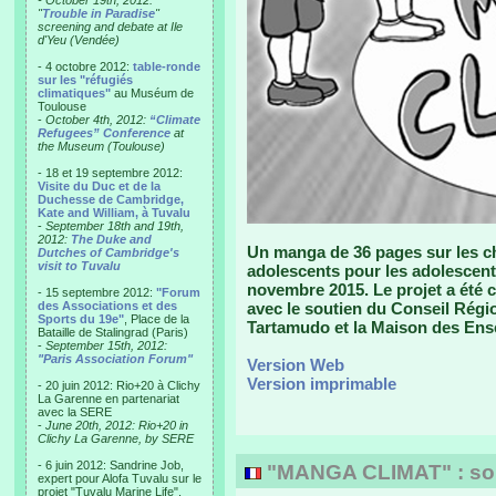
- October 19th, 2012:
"
Trouble in Paradise
"
screening and debate at Ile
d'Yeu (Vendée)
- 4 octobre 2012:
table-ronde
sur les "réfugiés
climatiques"
au Muséum de
Toulouse
-
October 4th, 2012:
“Climate
Refugees” Conference
at
the Museum (Toulouse)
- 18 et 19 septembre 2012:
Visite du Duc et de la
Duchesse de Cambridge,
Kate and William, à Tuvalu
-
September 18th and 19th,
2012:
The Duke and
Un manga de 36 pages sur les ch
Dutches of Cambridge's
visit to Tuvalu
adolescents pour les adolescent
novembre 2015. Le projet a été 
- 15 septembre 2012:
"Forum
des Associations et des
avec le soutien du Conseil Région
Sports du 19e"
, Place de la
Tartamudo et la Maison des Ens
Bataille de Stalingrad (Paris)
-
September 15th, 2012:
"Paris Association Forum"
Version Web
Version imprimable
- 20 juin 2012: Rio+20 à Clichy
La Garenne en partenariat
avec la SERE
-
June 20th, 2012: Rio+20 in
Clichy La Garenne, by SERE
- 6 juin 2012: Sandrine Job,
"MANGA CLIMAT" : sort
expert pour Alofa Tuvalu sur le
projet "Tuvalu Marine Life",