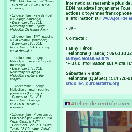
2011: Alofa Tuvalu « 2010 King
international rassemble plus de
Tides Festival » video public
EDN mandate l'organisme Tous l
screening
actions citoyennes francophones, 
- 17 décembre : Fête de Noël
d’information sur
www.jourdelat
du Fagogo (tournage)
-
December 17th, 2011 :
Recording of the Fagogo
- 30 -
Malipolipo Christmas Party
- 16 décembre : TMTI passing
Contacts :
out at Amatuku (tournage)
-
December 16th, 2011 :
Recording of TMTI passing
Fanny Héros
out at Amatuku
Téléphone (France) : 06 68 18 32
fanny@alofatuvalu.tv
- 14 décembre : Fagogo
Malipolipo chantent à l'hôpital
*Plus d’information sur Alofa Tu
(tournage)
-
December 14th, 2011 :
Recording of Fagogo
Sébastien Ridoin
Malipolipo singing at the
Téléphone (Québec) : 514 728-01
hospital
sridoin@jourdelaterre.org
- 13 décembre : Fagogo
Malipolipo chantent pour les
prisonniers (tournage)
-
December 13th, 2011:
Recording of Fagogo
Atelier de rentrée ave
Malipolipo singing for
prisoners
- 12 décembre : Projection du
Film réalisé par Gilliane sur le
Water Quizz à IRWM
-
December 12th, 2011: Alofa
Tuvalu "IRWM Water Quizz"