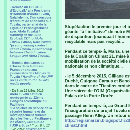
representative.
- Remise du CD 2013
d'Ecolozik* à la Présidente
d'Honneur d'Alofa Tuvalu,
Nala Ielemia. (*un concours
d'écriture de chansons sur
Tuvalu, partenariat de la
Stupéfaction le premier jour et 
Ligue de l'Enseignement
géante “à l'initiative” de notre 
avec Alofa Tuvalu) /
Handing of the 2013
de disparition (manquait l’homme
Ecolozik CD* to Alofa
recyclable mais pas recyclé…
Tuvalu Patron, Nala Ielemia
*(a song writing contest
about Tuvalu, a partnership
Pendant ce temps-là, Maria, une 
between The Education
de la Coalition Climat 21, mise 
League and Alofa Tuvalu).
mobilisation de la société civil
- Remise des cartes de
nationale et non climatique...
l'Union de la la Presse
Francophone aux
journalistes des Médias de
- le 5 décembre 2015, Gilliane e
Tuvalu /
Handing of the UPF
press cards to the Tuvalu
Duché, Guigone Camus et Benoît
media people.
dans le cadre de "Destins croisé
Une soirée de l'OIM (Organisatio
- Du 8 au 12 juillet, 2013:
Alofa Tuvalu est bien
Palais de la Porte Dorée.
représentée au 12ème
Congrès scientifique du
Pacifique
Pendant ce temps-là, au Grand Bo
"La science au service de la
l'inauguration du projet Tuvalu 
sécurité humaine et du
passage Henri Alleg. Un retour s
Développement durable
dans les îles du Pacifique et
http://regismarzin.blogspot.fr/2
les côtes", Campus de
climat.html
l'USP à Suva
/
From 8 to 12
July, 2013:
several Alofa