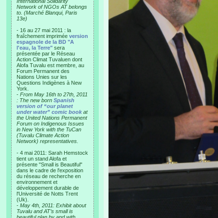
International Solidarity
Network of NGOs AT belongs
to. (Marché Blanqui, Paris
13e)
- 16 au 27 mai 2011 : la
fraîchement imprimée
version
espagnole de la BD "A
l'eau, la Terre"
sera
présentée par le Réseau
Action Climat Tuvaluen dont
Alofa Tuvalu est membre, au
Forum Permanent des
Nations Unies sur les
Questions Indigènes à New
York.
-
From May 16th to 27th, 2011
: The new born
Spanish
version of “our planet
under water” comic book
at
the United Nations Permanent
Forum on Indigenous Issues
in New York with the TuCan
(Tuvalu Climate Action
Network) representatives.
- 4 mai 2011: Sarah Hemstock
tient un stand Alofa et
présente "Small is Beautiful"
dans le cadre de l'exposition
du réseau de recherche en
environnement et
développement durable de
l'Université de Notts Trent
(Uk).
-
May 4th, 2011: Exhibit about
Tuvalu and AT’s small is
beautiful plan by and with