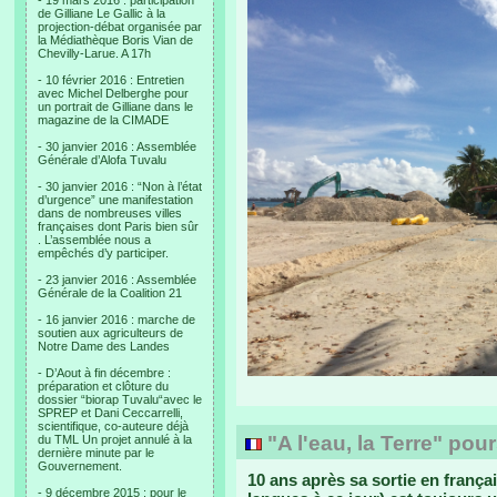
- 19 mars 2016 : participation
de Gilliane Le Gallic à la
projection-débat organisée par
la Médiathèque Boris Vian de
Chevilly-Larue. A 17h
- 10 février 2016 : Entretien
avec Michel Delberghe pour
un portrait de Gilliane dans le
magazine de la CIMADE
- 30 janvier 2016 : Assemblée
Générale d’Alofa Tuvalu
- 30 janvier 2016 : “Non à l’état
d’urgence” une manifestation
dans de nombreuses villes
françaises dont Paris bien sûr
. L’assemblée nous a
empêchés d’y participer.
- 23 janvier 2016 : Assemblée
Générale de la Coalition 21
- 16 janvier 2016 : marche de
soutien aux agriculteurs de
Notre Dame des Landes
- D’Aout à fin décembre :
préparation et clôture du
dossier “biorap Tuvalu“avec le
SPREP et Dani Ceccarrelli,
scientifique, co-auteure déjà
"A l'eau, la Terre" pour
du TML Un projet annulé à la
dernière minute par le
Gouvernement.
10 ans après sa sortie en françai
- 9 décembre 2015 : pour le