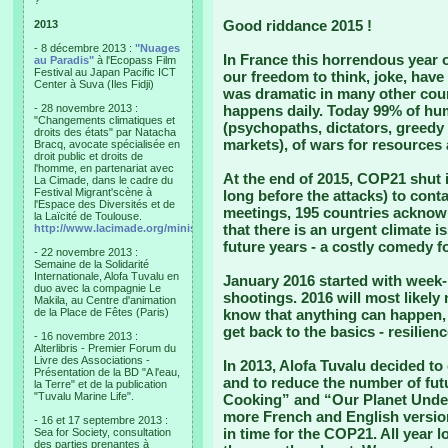
?"
Good riddance 2015 !
2013
- 8 décembre 2013 :
"Nuages
In France this horrendous year 
au Paradis"
à l'Ecopass Film
Festival au Japan Pacific ICT
our freedom to think, joke, have 
Center à Suva (Iles Fidji)
was dramatic in many other coun
- 28 novembre 2013 :
happens daily. Today 99% of huma
"Changements climatiques et
(psychopaths, dictators, greedy 
droits des états" par Natacha
markets), of wars for resources
Bracq, avocate spécialisée en
droit public et droits de
l'homme, en partenariat avec
At the end of 2015, COP21 shut 
La Cimade, dans le cadre du
Festival Migrant'scène à
long before the attacks) to contai
l'Espace des Diversités et de
meetings, 195 countries acknow
la Laïcité de Toulouse.
that there is an urgent climate i
http://www.lacimade.org/minisites/migrantscene
future years - a costly comedy fo
- 22 novembre 2013 :
Semaine de la Solidarité
Internationale, Alofa Tuvalu en
January 2016 started with week
duo avec la compagnie Le
shootings. 2016 will most likely
Makila, au Centre d'animation
de la Place de Fêtes (Paris)
know that anything can happen, 
get back to the basics - resilien
- 16 novembre 2013 :
Alterlibris - Premier Forum du
Livre des Associations -
In 2013, Alofa Tuvalu decided to
Présentation de la BD "A l'eau,
and to reduce the number of futur
la Terre" et de la publication
"Tuvalu Marine Life".
Cooking” and “Our Planet Under
more French and English versio
- 16 et 17 septembre 2013 :
in time for the COP21. All year 
Sea for Society, consultation
des parties prenantes à