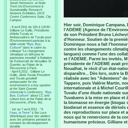
Sarah Hemstock. at Notts
Trent Uni Environment &
Sustainability Research
Network Exhibition, DICE
Centre Conference Suite, City
Campus.
Hier soir, Dominique Campana, Di
- 8 avril 2011 de 10h à 12h30 :
l'ADEME (Agence de l'Environnem
Gilliane Le Gallic, Présidente
d'Alofa Tuvalu et
de son Président Bruno Léchevin
Ambassadrice de Tuvalu pour
d'Honneur. Soutien de la premiè
l'Environnement participe à la
Dominique nous a fait l'honneur 
table-ronde "
Bye, Bye,
Culture
" dans le cadre du
contre les changements climatique
colloque "Le changement
langues) comme l'une des colla
climatique un défi pour le
patrimoine mondial" à l'initiative
et l'ADEME. Parmi les invités, Mi
de l'Université de Versailles St
présidente de l'ADEME avait pris
Quentin, au Palais de la
Noualhat, le récit d'un état-nat
Découverte à Paris.
-
April 8,2011 : Gilliane Le
disparaître... Dès lors, outre la
Gallic, Alofa Tuvalu President
réalisée avec les "Ademiens" d
and Tuvalu goodwill
ambassador for the
Tappero, puis Valérie Martin, no
environment is a key speaker
internationale et à Michel Couril
at the Saint Quentin
University’s conference, "
Bye,
Tuvalu d'une étude nationale sur
Bye, Culture
" about CC and
Tuvaluens à la mise en place et à
culture loss at the Palais de la
la biomasse en énergie (biogaz d
Decouverte, (Paris, 8e).
biodiesel et essence de dérivés d
- 1er au 7 avril 2011 :
"A
des reproductions sur place et a
l'eau, la Terre"
à Ste Luce
(Martinique) pour des ateliers
nous qui te remercions de ta con
avec les primaires pendant la
humanisme précieux. Gilliane e
semaine du développement
durable.