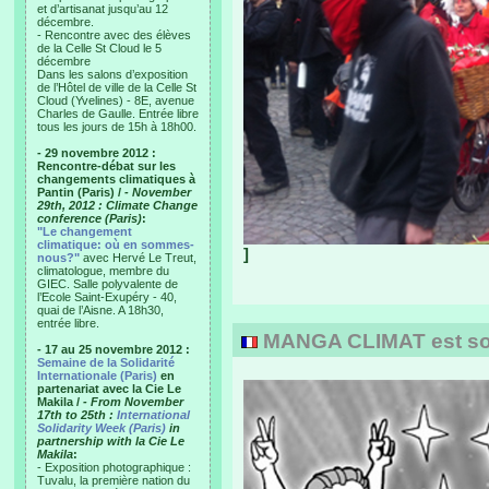
et d’artisanat jusqu’au 12
décembre.
- Rencontre avec des élèves
de la Celle St Cloud le 5
décembre
Dans les salons d’exposition
de l’Hôtel de ville de la Celle St
Cloud (Yvelines) - 8E, avenue
Charles de Gaulle. Entrée libre
tous les jours de 15h à 18h00.
- 29 novembre 2012 :
Rencontre-débat sur les
changements climatiques à
Pantin (Paris) /
- November
29th, 2012 : Climate Change
conference (Paris)
:
"Le changement
climatique: où en sommes-
]
nous?"
avec Hervé Le Treut,
climatologue, membre du
GIEC. Salle polyvalente de
l’Ecole Saint-Exupéry - 40,
quai de l’Aisne. A 18h30,
entrée libre.
MANGA CLIMAT est sort
- 17 au 25 novembre 2012 :
Semaine de la Solidarité
Internationale (Paris)
en
partenariat avec la Cie Le
Makila /
- From November
17th to 25th :
International
Solidarity Week (Paris)
in
partnership with la Cie Le
Makila
:
- Exposition photographique :
Tuvalu, la première nation du