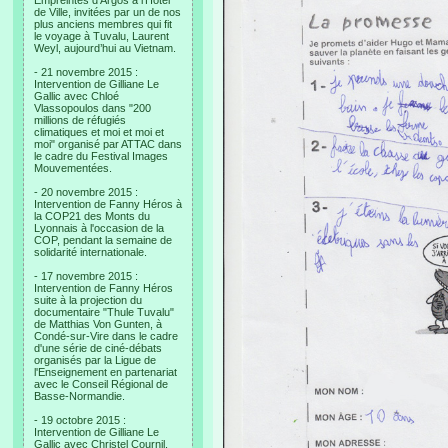
Empreintes d’Argos à l’Hotel
de Ville, invitées par un de nos
plus anciens membres qui fit
le voyage à Tuvalu, Laurent
Weyl, aujourd’hui au Vietnam.
- 21 novembre 2015 :
Intervention de Gilliane Le
Gallic avec Chloé
Vlassopoulos dans "200
millions de réfugiés
climatiques et moi et moi et
moi" organisé par ATTAC dans
le cadre du Festival Images
Mouvementées.
- 20 novembre 2015 :
Intervention de Fanny Héros à
la COP21 des Monts du
Lyonnais à l'occasion de la
COP, pendant la semaine de
solidarité internationale.
- 17 novembre 2015 :
Intervention de Fanny Héros
suite à la projection du
documentaire "Thule Tuvalu"
de Matthias Von Gunten, à
Condé-sur-Vire dans le cadre
d'une série de ciné-débats
organisés par la Ligue de
l'Enseignement en partenariat
avec le Conseil Régional de
Basse-Normandie.
- 19 octobre 2015 :
Intervention de Gilliane Le
Gallic avec Christel Cournil,