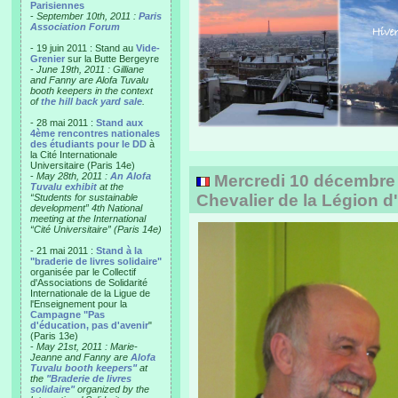
Parisiennes
-
September 10th, 2011 :
Paris
Association Forum
- 19 juin 2011 : Stand au
Vide-
Grenier
sur la Butte Bergeyre
-
June 19th, 2011 : Gilliane
and Fanny are Alofa Tuvalu
booth keepers in the context
of
the hill back yard sale
.
- 28 mai 2011 :
Stand aux
4ème rencontres nationales
des étudiants pour le DD
à
la Cité Internationale
Universitaire (Paris 14e)
-
May 28th, 2011 :
An Alofa
Mercredi 10 décembre
Tuvalu exhibit
at the
Chevalier de la Légion 
“Students for sustainable
development” 4th National
meeting at the International
“Cité Universitaire” (Paris 14e)
- 21 mai 2011 :
Stand à la
"braderie de livres solidaire"
organisée par le Collectif
d'Associations de Solidarité
Internationale de la Ligue de
l'Enseignement pour la
Campagne "Pas
d'éducation, pas d'avenir
"
(Paris 13e)
-
May 21st, 2011 : Marie-
Jeanne and Fanny are
Alofa
Tuvalu booth keepers"
at
the
"Braderie de livres
solidaire"
organized by the