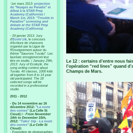
-1er mars 2013:
projection
de "Nuages au Paradis" et
débat à la STAR Prep
Academy (Californie) /
March 1st, 2013: "Trouble in
Paradise" screening and
debate at the STAR Prep
Academy (California)
- 29 janvier 2013: Jury
d'
Ecolo'zik
, le concours
d'écriture de chansons
organisé par la Ligue de
l'Enseignement autour du
thème "Sauvons Tuvalu". Les
lauréats enregistreront leur
Le 12 : certains d’entre nous fa
titre en studio. /
January 29th,
2013: Jury of Ecolozik, the
l’opération “red lines” quand d’
song writing contest about
Champs de Mars.
Tuvalu. 40 classes, 1000 kids
all together from 8 to 14 year
old participated. The 18
selected songs will be
recorded in a professional
studio.
2011 - 2012
- Du 14 novembre au 16
décembre 2012:
"La route
des contes"
(La Celle St
Cloud) /
- From November
14th to December 15th,
2012:
"Tales' trip - La route
des contes"
(La Celle St
Cloud)
:
- Exposition de photographies