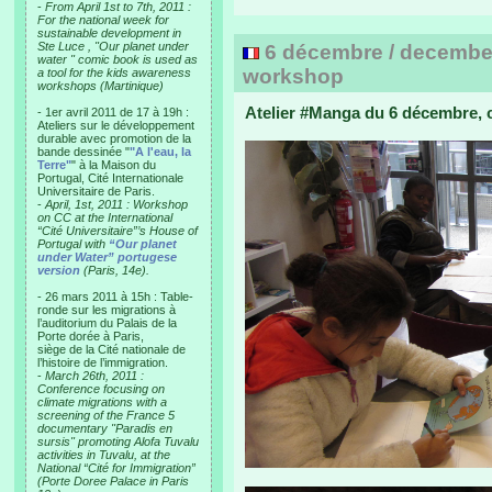
-
From April 1st to 7th, 2011 :
For the national week for
sustainable development in
Ste Luce , "Our planet under
6 décembre / december
water " comic book is used as
workshop
a tool for the kids awareness
workshops (Martinique)
Atelier #Manga du 6 décembre, c
- 1er avril 2011 de 17 à 19h :
Ateliers sur le développement
durable avec promotion de la
bande dessinée "
"A l'eau, la
Terre"
" à la Maison du
Portugal, Cité Internationale
Universitaire de Paris.
-
April, 1st, 2011 : Workshop
on CC at the International
“Cité Universitaire”’s House of
Portugal with
“Our planet
under Water” portugese
version
(Paris, 14e).
- 26 mars 2011 à 15h : Table-
ronde sur les migrations à
l’auditorium du Palais de la
Porte dorée à Paris,
siège de la Cité nationale de
l’histoire de l’immigration.
-
March 26th, 2011 :
Conference focusing on
climate migrations with a
screening of the France 5
documentary "Paradis en
sursis" promoting Alofa Tuvalu
activities in Tuvalu, at the
National “Cité for Immigration”
(Porte Doree Palace in Paris