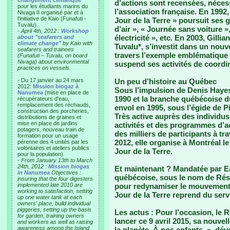
changement climatique"
d’actions sont recensées, nécess
pour les étudiants marins du
l’association française. En 1992,
Nivaga II organisé par et à
l'initiative de Kaio (Funafuti -
Jour de la Terre » poursuit ses
Tuvalu).
d’air », « Journée sans voiture 
-
April 4th, 2012 :
Workshop
électricité », etc. En 2003, Gilli
about "seafarers and
climate change"
by Kaio with
Tuvalu*, s’investit dans un nou
seafarers and trainees
travers l’exemple emblématique 
(Funafuti – Tuvalu, on board
Nivaga) about environmental
suspend ses activités de coordi
practices on vessels.
- Du 17 janvier au 24 mars
Un peu d’histoire au Québec
2012:
Mission biogaz à
Sous l’impulsion de Denis Hayes
Nanumea
(mise en place de
1990 et la branche québécoise 
récupérateurs d'eau,
remplacement des réchauds,
envol en 1995, sous l’égide de Pi
construction des porcheries,
Très active auprès des individus
distributions de graines et
mise en place de jardins
activités et des programmes d’
potagers, nouveau train de
des milliers de participants à tr
formation pour un usage
2012, elle organise à Montréal 
pérenne des 4 unités par les
volontaires et ateliers publics
Jour de la Terre.
pour la population)
-
From January 13th to March
24th, 2012 :
Mission biogas
Et maintenant ?
Mandatée par Ea
in Nanumea
Objectives :
québécoise, sous le nom de Rése
insuring that the four digesters
implemented late 2010 are
pour redynamiser le mouvement d
working to satisfaction, setting
Jour de la Terre reprend du serv
up one water tank at each
owners' place, build individual
piggeries, setting up the basis
Les actus :
Pour l’occasion, le R
for garden, training owners
lancer ce 9 avril 2015, sa nouv
and workers as well as raising
awareness among the Island
la planète. À nos enfants. », dév