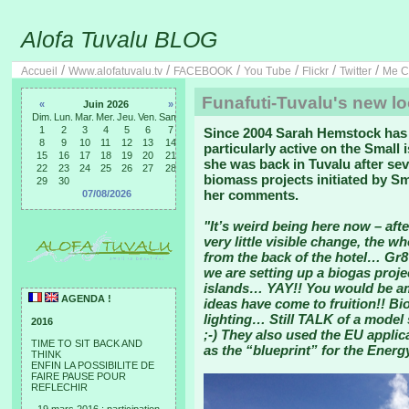
Alofa Tuvalu BLOG
/
/
/
/
/
/
Accueil
Www.alofatuvalu.tv
FACEBOOK
You Tube
Flickr
Twitter
Me C
Funafuti-Tuvalu's new l
«
Juin 2026
»
Dim.
Lun.
Mar.
Mer.
Jeu.
Ven.
Sam.
1
2
3
4
5
6
7
Since 2004 Sarah Hemstock has 
8
9
10
11
12
13
14
particularly active on the Small
15
16
17
18
19
20
21
she was back in Tuvalu after se
22
23
24
25
26
27
28
biomass projects initiated by Sm
29
30
her comments.
07/08/2026
"It’s weird being here now – aft
very little visible change, the w
from the back of the hotel… Gr8
we are setting up a biogas proje
islands… YAY!! You would be am
AGENDA !
ideas have come to fruition!! Bi
lighting… Still TALK of a mode
2016
;-) They also used the EU applic
TIME TO SIT BACK AND
as the “blueprint” for the Energ
THINK
ENFIN LA POSSIBILITE DE
FAIRE PAUSE POUR
REFLECHIR