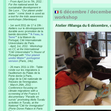
-
From April 1st to 7th, 2011 :
For the national week for
sustainable development in
Ste Luce , "Our planet under
6 décembre / december
water " comic book is used as
workshop
a tool for the kids awareness
workshops (Martinique)
Atelier #Manga du 6 décembre, c
- 1er avril 2011 de 17 à 19h :
Ateliers sur le développement
durable avec promotion de la
bande dessinée "
"A l'eau, la
Terre"
" à la Maison du
Portugal, Cité Internationale
Universitaire de Paris.
-
April, 1st, 2011 : Workshop
on CC at the International
“Cité Universitaire”’s House of
Portugal with
“Our planet
under Water” portugese
version
(Paris, 14e).
- 26 mars 2011 à 15h : Table-
ronde sur les migrations à
l’auditorium du Palais de la
Porte dorée à Paris,
siège de la Cité nationale de
l’histoire de l’immigration.
-
March 26th, 2011 :
Conference focusing on
climate migrations with a
screening of the France 5
documentary "Paradis en
sursis" promoting Alofa Tuvalu
activities in Tuvalu, at the
National “Cité for Immigration”
(Porte Doree Palace in Paris