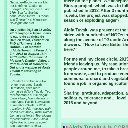
there on the planet. We accepted
Nausicaa-Boulogne sur Mer
Biorap project, which was to fo
sur le thème "Océan et
Energie". /
September 16 and
published in 2013. After 3 month
17th: Sea for Society
Tuvalu, the project was stopped
consultation forum - "Ocean
and Energy" - at Nausicaa-
season or exploding anger?
Boulogne sur Mer.
Alofa Tuvalu was present at the 
Du 7 juillet 2013 au 13 août,
2013, voyage à Tuvalu dans
sided with hundreds of NGOs in 
le cadre de sa thèse de
along the avenue of “Grande Armé
Damien Vallot, étudiant en
PhD à l'Université de
drawers: “How to Live Better th
Bordeaux et membre
here?”
d'Alofa Tuvalu : /
From July
7th, 2013 to August 13th,
2013, within the frame of
For me and my close circle, 20
his thesis Damien Vallot, a
friends leaving us. My resolutio
Phd student at Bordeaux
Uni and a member of Alofa
people around me, to take a brea
Tuvalu is traveling to
from waste, and to produce ene
Tuvalu:
communal orchard and vegetabl
- Pendant son transit à Fiji :
found a job in organic agricultur
rencontres avec Sarah
.
Hemstock, spécialiste
biomasse d’Alofa Tuvalu, Teu,
Sharing, gratitude, adaptation, a
représentante sur le biogaz,
solidarity, tolerance and… love!
Eliala Fihaki, Agent de liaison
pour Alpha Pacific Navigation
2016 and beyond.
et membre d’Alofa.. /
While
transiting in Fiji: meetings with
Sarah Hemstock, Alofa Tuvalu
biomass scientist, Teu, biogas
representative, Eliala Fihaki,
Alpha Pacific Liaison agent
and a member of Alofa
Alofa Tuvalu à la COP