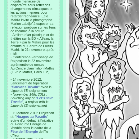
monde menacée de
disparaître sous l’effet des
changements climatiques et
les actions menées pour
retarder l’échéance. Et le
Makila invite la photographe
Marion Labéjof à exposer sa
réflexion poétique sur les liens
de l’homme à la nature.
- Ateliers d’art plastique et de
théâtre sur la BD « A l’eau, la
Terre » par le Makila pour les
enfants du Centre de Loisirs
Mathis le 21 novembre après-
midi.
- Conférence-vernissage de
l’exposition le 22 novembre
agrémentée de contes.
Au Centre d’animation Mathis
(15 rue Mathis, Paris 19e)
- 14 novembre 2012:
Lancement de l'opération
"Sauvons Tuvalu"
avec la
Ligue de l'Enseignement
- November 14th, 2012 :
Lauching day of
"Let's save
Tuvalu"
, a project with la
Ligue de l'Enseignement
- 19 octobre 2012: Projection
de "
Nuages au Paradis
"
suivie d'un débat, à l'initiative
du Point Info Energie de
Vendée dans le cadre de la
Fête de l'Energie
de l'île
d'Yeu.