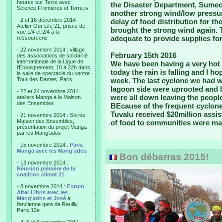
heures sur Terre avec
the Disaster Department, Sumeo 
Science Frontières et Terre.tv
another strong wind/low pressur
- 2 et 16 décembre 2014 :
delay of food distribution for t
Atelier Our Life 21, prises de
brought the strong wind again. T
vue 1/4 et 2/4 à la
adequate to provide supplies for
ressourcerie
- 22 novembre 2014 : village
February 15th 2016
des associations de solidarité
internationale de la Ligue de
We have been having a very hot 
l'Enseignement, 18 à 22h dans
today the rain is falling and I h
la salle de spectacle du centre
Tour des Dames, Paris
week. The last cyclone we had w
lagoon side were uprooted and 
- 22 et 24 novembre 2014 :
were all down leaving the people
ateliers Manga à la Maison
des Ensembles
BEcause of the frequent cyclon
Tuvalu received $20million assi
- 21 novembre 2014 : Soirée
Maison des Ensembles,
of food to communities were ma
présentation du projet Manga
par les Mang'ados
- 15 novembre 2014 :
Paris
Manga avec les Mang'ados
Bon débarras 2015!
- 13 novembre 2014 :
Réunion plénière de la
coalition climat 21
- 8 novembre 2014 :
Forum
Alter Libris avec les
Mang'ados et José
à
l'ancienne gare de Reuilly,
Paris 12e