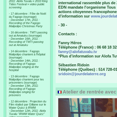
2011: Alofa Tuvalu « 2010 King
international rassemble plus de
Tides Festival » video public
EDN mandate l'organisme Tous l
screening
actions citoyennes francophones, 
- 17 décembre : Fête de Noël
d’information sur
www.jourdelat
du Fagogo (tournage)
-
December 17th, 2011 :
Recording of the Fagogo
- 30 -
Malipolipo Christmas Party
- 16 décembre : TMTI passing
Contacts :
out at Amatuku (tournage)
-
December 16th, 2011 :
Recording of TMTI passing
Fanny Héros
out at Amatuku
Téléphone (France) : 06 68 18 32
fanny@alofatuvalu.tv
- 14 décembre : Fagogo
Malipolipo chantent à l'hôpital
*Plus d’information sur Alofa Tu
(tournage)
-
December 14th, 2011 :
Recording of Fagogo
Sébastien Ridoin
Malipolipo singing at the
Téléphone (Québec) : 514 728-01
hospital
sridoin@jourdelaterre.org
- 13 décembre : Fagogo
Malipolipo chantent pour les
prisonniers (tournage)
-
December 13th, 2011:
Recording of Fagogo
Atelier de rentrée ave
Malipolipo singing for
prisoners
- 12 décembre : Projection du
Film réalisé par Gilliane sur le
Water Quizz à IRWM
-
December 12th, 2011: Alofa
Tuvalu "IRWM Water Quizz"