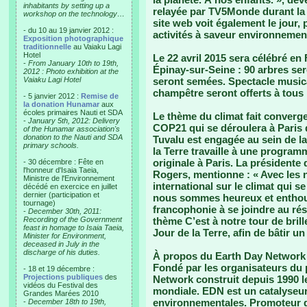
inhabitants by setting up a
relayée par TV5Monde durant la
workshop on the technology…
site web voit également le jour, 
- du 10 au 19 janvier 2012 :
activités à saveur environnemen
Exposition photographique
traditionnelle
au Vaiaku Lagi
Hotel
Le 22 avril 2015 sera célébré en
-
From January 10th to 19th,
Épinay-sur-Seine : 90 arbres se
2012 : Photo exhibition at the
Vaiaku Lagi Hotel
seront semées. Spectacle musical
champêtre seront offerts à tous 
- 5 janvier 2012 :
Remise de
la donation Hunamar
aux
écoles primaires Nauti et SDA
Le thème du climat fait converge
-
January 5th, 2012: Delivery
COP21 qui se déroulera à Paris
of the Hunamar association's
donation to the Nauti and SDA
Tuvalu est engagée au sein de la
primary schools.
la Terre travaille à une program
originale à Paris. La présidente
- 30 décembre : Fête en
l'honneur d'Isaia Taeia,
Rogers, mentionne : « Avec les 
Ministre de l'Environnement
international sur le climat qui 
décédé en exercice en juillet
dernier (participation et
nous sommes heureux et enthous
tournage)
francophonie à se joindre au rés
-
December 30th, 2011:
Recording of the Government
thème C’est à notre tour de brille
feast in homage to Isaia Taeia,
Jour de la Terre, afin de bâtir 
Minister for Environment,
deceased in July in the
discharge of his duties.
À propos du Earth Day Network 
Fondé par les organisateurs du 
- 18 et 19 décembre :
Projections publiques
des
Network construit depuis 1990 
vidéos du Festival des
mondiale. EDN est un catalyseur 
Grandes Marées 2010
environnementales. Promoteur de 
-
December 18th to 19th,