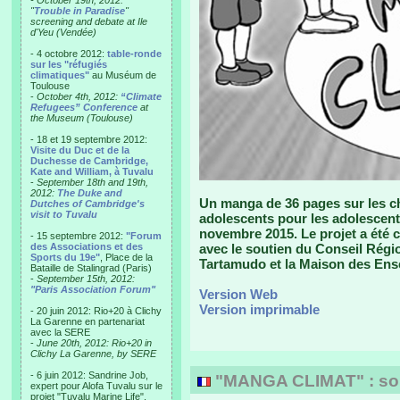
- October 19th, 2012:
"
Trouble in Paradise
"
screening and debate at Ile
d'Yeu (Vendée)
- 4 octobre 2012:
table-ronde
sur les "réfugiés
climatiques"
au Muséum de
Toulouse
-
October 4th, 2012:
“Climate
Refugees” Conference
at
the Museum (Toulouse)
- 18 et 19 septembre 2012:
Visite du Duc et de la
Duchesse de Cambridge,
Kate and William, à Tuvalu
-
September 18th and 19th,
2012:
The Duke and
Un manga de 36 pages sur les ch
Dutches of Cambridge's
visit to Tuvalu
adolescents pour les adolescent
novembre 2015. Le projet a été 
- 15 septembre 2012:
"Forum
des Associations et des
avec le soutien du Conseil Région
Sports du 19e"
, Place de la
Tartamudo et la Maison des Ens
Bataille de Stalingrad (Paris)
-
September 15th, 2012:
"Paris Association Forum"
Version Web
Version imprimable
- 20 juin 2012: Rio+20 à Clichy
La Garenne en partenariat
avec la SERE
-
June 20th, 2012: Rio+20 in
Clichy La Garenne, by SERE
- 6 juin 2012: Sandrine Job,
"MANGA CLIMAT" : sort
expert pour Alofa Tuvalu sur le
projet "Tuvalu Marine Life",