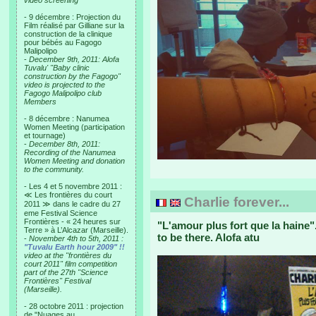
video screening
- 9 décembre : Projection du
Film réalisé par Gilliane sur la
construction de la clinique
pour bébés au Fagogo
Malipolipo
-
December 9th, 2011: Alofa
Tuvalu' "Baby clinic
construction by the Fagogo"
video is projected to the
Fagogo Malipolipo club
Members
- 8 décembre : Nanumea
Women Meeting (participation
et tournage)
-
December 8th, 2011:
Recording of the Nanumea
Women Meeting and donation
to the community.
- Les 4 et 5 novembre 2011 :
≪ Les frontières du court
Charlie forever...
2011 ≫ dans le cadre du 27
eme Festival Science
Frontières - « 24 heures sur
"L'amour plus fort que la haine
Terre » à L’Alcazar (Marseille).
to be there. Alofa atu
-
November 4th to 5th, 2011 :
"Tuvalu Earth hour 2009" !!
video at the "frontières du
court 2011" film competition
part of the 27th "Science
Frontières" Festival
(Marseille).
- 28 octobre 2011 : projection
de "Nuages au