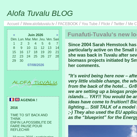
Alofa Tuvalu BLOG
/
/
/
/
/
/
Accueil
Www.alofatuvalu.tv
FACEBOOK
You Tube
Flickr
Twitter
Me C
Funafuti-Tuvalu's new l
«
Juin 2026
»
Dim.
Lun.
Mar.
Mer.
Jeu.
Ven.
Sam.
1
2
3
4
5
6
7
Since 2004 Sarah Hemstock has 
8
9
10
11
12
13
14
particularly active on the Small
15
16
17
18
19
20
21
she was back in Tuvalu after se
22
23
24
25
26
27
28
biomass projects initiated by Sm
29
30
her comments.
07/08/2026
"It’s weird being here now – aft
very little visible change, the w
from the back of the hotel… Gr8
we are setting up a biogas proje
islands… YAY!! You would be am
AGENDA !
ideas have come to fruition!! Bi
lighting… Still TALK of a mode
2016
;-) They also used the EU applic
TIME TO SIT BACK AND
as the “blueprint” for the Energ
THINK
ENFIN LA POSSIBILITE DE
FAIRE PAUSE POUR
REFLECHIR