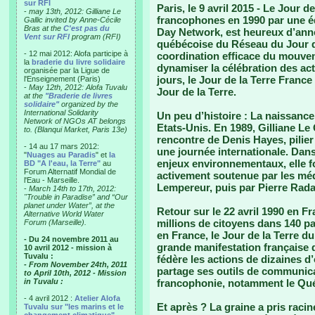
sur RFI
Paris, le 9 avril 2015 -
Le Jour de 
-
may 13th, 2012: Gilliane Le
francophones en 1990 par une éq
Gallic invited by Anne-Cécile
Bras at the
C'est pas du
Day Network, est heureux d’ann
Vent sur RFI
program (RFI)
québécoise du Réseau du Jour d
- 12 mai 2012: Alofa participe à
coordination efficace du mouve
la
braderie du livre solidaire
dynamiser la célébration des act
organisée par la Ligue de
jours, le Jour de la Terre France
l'Enseignement (Paris)
-
May 12th, 2012: Alofa Tuvalu
Jour de la Terre.
at the
"Braderie de livres
solidaire"
organized by the
International Solidarity
Un peu d’histoire :
La naissance 
Network of NGOs AT belongs
Etats-Unis. En 1989, Gilliane Le G
to. (Blanqui Market, Paris 13e)
rencontre de Denis Hayes, pilier
- 14 au 17 mars 2012:
une journée internationale. Dans
"
Nuages au Paradis
" et
la
enjeux environnementaux, elle fo
BD "A l'eau, la Terre"
au
Forum Alternatif Mondial de
activement soutenue par les méd
l'Eau - Marseille.
Lempereur, puis par Pierre Rad
-
March 14th to 17th, 2012:
"Trouble in Paradise” and “Our
planet under Water”, at the
Retour sur le 22 avril 1990 en F
Alternative World Water
millions de citoyens dans 140 p
Forum (Marseille).
en France, le Jour de la Terre du
- Du 24 novembre 2011 au
grande manifestation française 
10 avril 2012 - mission à
Tuvalu :
fédère les actions de dizaines d’
- From November 24th, 2011
partage ses outils de communicat
to April 10th, 2012 - Mission
in Tuvalu :
francophonie, notamment le Qu
- 4 avril 2012 :
Atelier Alofa
Et après ?
La graine a pris racin
Tuvalu sur "les marins et le