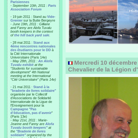
Parisiennes
-
September 10th, 2011 :
Paris
Association Forum
- 19 juin 2011 : Stand au
Vide-
Grenier
sur la Butte Bergeyre
-
June 19th, 2011 : Gilliane
and Fanny are Alofa Tuvalu
booth keepers in the context
of
the hill back yard sale
.
- 28 mai 2011 :
Stand aux
4ème rencontres nationales
des étudiants pour le DD
à
la Cité Internationale
Universitaire (Paris 14e)
-
May 28th, 2011 :
An Alofa
Mercredi 10 décembre
Tuvalu exhibit
at the
Chevalier de la Légion 
“Students for sustainable
development” 4th National
meeting at the International
“Cité Universitaire” (Paris 14e)
- 21 mai 2011 :
Stand à la
"braderie de livres solidaire"
organisée par le Collectif
d'Associations de Solidarité
Internationale de la Ligue de
l'Enseignement pour la
Campagne "Pas
d'éducation, pas d'avenir
"
(Paris 13e)
-
May 21st, 2011 : Marie-
Jeanne and Fanny are
Alofa
Tuvalu booth keepers"
at
the
"Braderie de livres
solidaire"
organized by the