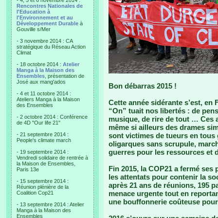
- 4, 5 et 6 novembre 2014 :
Rencontres Nationales de
l'Education à
l'Environnement et au
Développement Durable
à
Gouville s/Mer
- 3 novembre 2014 : CA
stratégique du Réseau Action
Climat
- 18 octobre 2014 :
Atelier
Manga à la Maison des
Ensembles
, présentation de
José aux mang'ados
Bon débarras 2015 !
- 4 et 11 octobre 2014 :
Ateliers Manga à la Maison
Cette année sidérante s’est, en 
des Ensembles
“On” tuait nos libertés : de pens
- 2 octobre 2014 : Conférence
musique, de rire de tout … Ces a
de 4D "Our life 21"
même si ailleurs des drames simi
- 21 septembre 2014 :
sont victimes de tueurs en tous 
People's climate march
oligarques sans scrupule, marc
guerres pour les ressources et d
- 19 septembre 2014 :
Vendredi solidaire de rentrée à
la Maison de Ensembles,
Fin 2015, la COP21 a fermé ses 
Paris 13e
les attentats pour contenir la so
- 15 septembre 2014 :
après 21 ans de réunions, 195 pa
Réunion plénière de la
menace urgente tout en reportan
Coalition Cop21
une bouffonnerie coûteuse pour u
- 13 septembre 2014 : Atelier
Manga à la Maison des
Ensembles