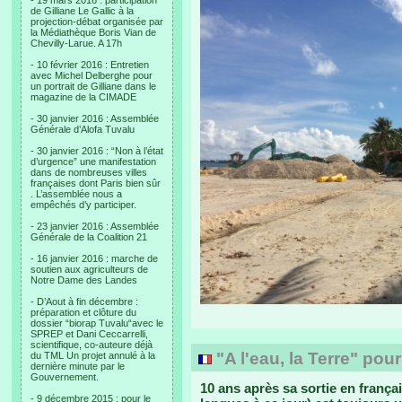
- 19 mars 2016 : participation
de Gilliane Le Gallic à la
projection-débat organisée par
la Médiathèque Boris Vian de
Chevilly-Larue. A 17h
- 10 février 2016 : Entretien
avec Michel Delberghe pour
un portrait de Gilliane dans le
magazine de la CIMADE
- 30 janvier 2016 : Assemblée
Générale d’Alofa Tuvalu
- 30 janvier 2016 : “Non à l’état
d’urgence” une manifestation
dans de nombreuses villes
françaises dont Paris bien sûr
. L’assemblée nous a
empêchés d’y participer.
- 23 janvier 2016 : Assemblée
Générale de la Coalition 21
- 16 janvier 2016 : marche de
soutien aux agriculteurs de
Notre Dame des Landes
- D’Aout à fin décembre :
préparation et clôture du
dossier “biorap Tuvalu“avec le
SPREP et Dani Ceccarrelli,
scientifique, co-auteure déjà
"A l'eau, la Terre" pour
du TML Un projet annulé à la
dernière minute par le
Gouvernement.
10 ans après sa sortie en françai
- 9 décembre 2015 : pour le