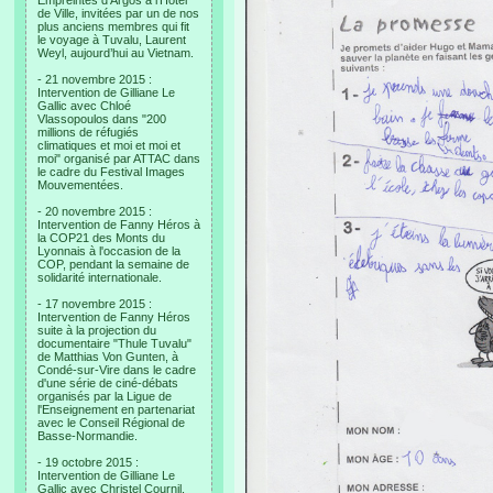
Empreintes d’Argos à l’Hotel
de Ville, invitées par un de nos
plus anciens membres qui fit
le voyage à Tuvalu, Laurent
Weyl, aujourd’hui au Vietnam.
- 21 novembre 2015 :
Intervention de Gilliane Le
Gallic avec Chloé
Vlassopoulos dans "200
millions de réfugiés
climatiques et moi et moi et
moi" organisé par ATTAC dans
le cadre du Festival Images
Mouvementées.
- 20 novembre 2015 :
Intervention de Fanny Héros à
la COP21 des Monts du
Lyonnais à l'occasion de la
COP, pendant la semaine de
solidarité internationale.
- 17 novembre 2015 :
Intervention de Fanny Héros
suite à la projection du
documentaire "Thule Tuvalu"
de Matthias Von Gunten, à
Condé-sur-Vire dans le cadre
d'une série de ciné-débats
organisés par la Ligue de
l'Enseignement en partenariat
avec le Conseil Régional de
Basse-Normandie.
- 19 octobre 2015 :
Intervention de Gilliane Le
Gallic avec Christel Cournil,