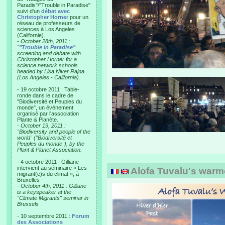
Paradis"/"Trouble in Paradise"
suivi d'un
débat avec
Christopher Horner
pour un
réseau de professeurs de
sciences à Los Angeles
(Californie).
-
October 28th, 2011 :
"
"Trouble in Paradise"
screening and debate with
Christopher Horner for a
science network schools
headed by Lisa Niver Rajna.
(Los Angeles - California).
- 19 octobre 2011 : Table-
ronde dans le cadre de
"Biodiversité et Peuples du
monde", un événement
organisé par l'association
Plante & Planète.
-
October 19, 2011 :
"Biodiversity and people of the
world" ("Biodiversité et
Peuples du monde"), by the
Plant & Planet Association.
- 4 octobre 2011 : Gilliane
intervient au séminaire « Les
Alofa Tuvalu's warm
migrant(e)s du climat », à
Bruxelles
-
October 4th, 2011 : Gilliane
is a keyspeaker at the
"Climate Migrants" seminar in
Brussels
- 10 septembre 2011 :
Forum
des Associations