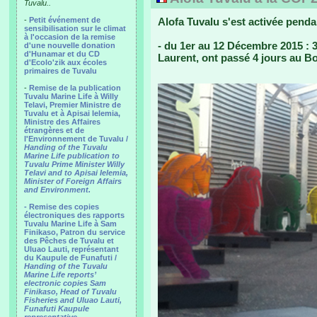
Tuvalu..
-
Petit événement de
Alofa Tuvalu s'est activée pend
sensibilisation sur le climat
à l'occasion de la remise
- du 1er au 12 Décembre 2015 : 3 
d'une nouvelle donation
d'Hunamar et du CD
Laurent, ont passé 4 jours au Bo
d'Ecolo'zik aux écoles
primaires de Tuvalu
-
Remise de la publication
Tuvalu Marine Life à Willy
Telavi, Premier Ministre de
Tuvalu et à Apisai Ielemia,
Ministre des Affaires
étrangères et de
l'Environnement de Tuvalu /
Handing of the Tuvalu
Marine Life publication to
Tuvalu Prime Minister Willy
Telavi and to Apisai Ielemia,
Minister of Foreign Affairs
and Environment.
- Remise des copies
électroniques des rapports
Tuvalu Marine Life à Sam
Finikaso, Patron du service
des Pêches de Tuvalu et
Uluao Lauti, représentant
du Kaupule de Funafuti /
Handing of the Tuvalu
Marine Life reports’
electronic copies Sam
Finikaso, Head of Tuvalu
Fisheries and Uluao Lauti,
Funafuti Kaupule