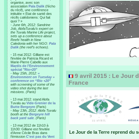
organise, avec son
association
Pala Dalik
(l’écho
du récif), une conférence
intitulée « Etat de santé des
récifs calédoniens: Qui fait
quoi ? »
-
June 6th, 2012: Sandrine
Job, AlofaTuvalu’s expert on
the Tuvalu Marine Life project,
sets up a conference about
Reefs’ health in New
Caledonia with her NGO:
Pala
Dalik
(the reef’s echoes).
- 15 mai 2012: Gilliane est
l'invitée de Patricia Ricard et
Marie-Pierre Cabello aux
Mardis de l'Environnement
spécial "Rio+20"
-
May 15th, 2012:
«
9 avril 2015 : Le Jour 
Environment on Tuesday »
conference on “Rio +20”
France
with screening of some of the
video shot during the last
missions. (Paris)
- 13 mai 2012: stand Alofa
Tuvalu au
Vide-Grenier de la
Butte Bergeyre
(Paris)
-
May 13th, 2012: Alofa Tuvalu
booth at the
Bergeyre hill
back yard sale
. (Paris)
- 13 mai 2012 de 11h10 à
11h30: Gilliane est l'invitée
Le Jour de la Terre reprend du 
d'Anne Cécile Bras dans
l'émission
C'est pas du Vent