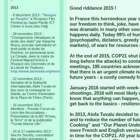
?"
Good riddance 2015 !
2013
- 8 décembre 2013 :
"Nuages
In France this horrendous year 
au Paradis"
à l'Ecopass Film
Festival au Japan Pacific ICT
our freedom to think, joke, have 
Center à Suva (Iles Fidji)
was dramatic in many other coun
- 28 novembre 2013 :
happens daily. Today 99% of huma
"Changements climatiques et
(psychopaths, dictators, greedy 
droits des états" par Natacha
markets), of wars for resources
Bracq, avocate spécialisée en
droit public et droits de
l'homme, en partenariat avec
At the end of 2015, COP21 shut 
La Cimade, dans le cadre du
Festival Migrant'scène à
long before the attacks) to contai
l'Espace des Diversités et de
meetings, 195 countries acknow
la Laïcité de Toulouse.
that there is an urgent climate i
http://www.lacimade.org/minisites/migrantscene
future years - a costly comedy fo
- 22 novembre 2013 :
Semaine de la Solidarité
Internationale, Alofa Tuvalu en
January 2016 started with week
duo avec la compagnie Le
shootings. 2016 will most likely
Makila, au Centre d'animation
de la Place de Fêtes (Paris)
know that anything can happen, 
get back to the basics - resilien
- 16 novembre 2013 :
Alterlibris - Premier Forum du
Livre des Associations -
In 2013, Alofa Tuvalu decided to
Présentation de la BD "A l'eau,
and to reduce the number of futur
la Terre" et de la publication
"Tuvalu Marine Life".
Cooking” and “Our Planet Under
more French and English versio
- 16 et 17 septembre 2013 :
in time for the COP21. All year 
Sea for Society, consultation
des parties prenantes à