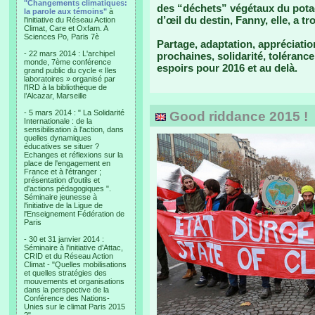
"Changements climatiques:
des “déchets” végétaux du potage
la parole aux témoins"
à
d’œil du destin, Fanny, elle, a t
l'initiative du Réseau Action
Climat, Care et Oxfam. A
Sciences Po, Paris 7è
Partage, adaptation, appréciatio
- 22 mars 2014 : L'archipel
prochaines, solidarité, toléran
monde, 7ème conférence
espoirs pour 2016 et au delà.
grand public du cycle « Iles
laboratoires » organisé par
l'IRD à la bibliothèque de
l’Alcazar, Marseille
- 5 mars 2014 : " La Solidarité
Good riddance 2015 !
Internationale : de la
sensibilisation à l'action, dans
quelles dynamiques
éducatives se situer ?
Echanges et réflexions sur la
place de l'engagement en
France et à l'étranger ;
présentation d'outils et
d'actions pédagogiques ".
Séminaire jeunesse à
l'initiative de la Ligue de
l'Enseignement Fédération de
Paris
- 30 et 31 janvier 2014 :
Séminaire à l'initiative d'Attac,
CRID et du Réseau Action
Climat - "Quelles mobilisations
et quelles stratégies des
mouvements et organisations
dans la perspective de la
Conférence des Nations-
Unies sur le climat Paris 2015