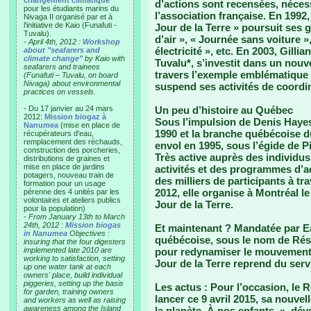
changement climatique"
d’actions sont recensées, nécess
pour les étudiants marins du
l’association française. En 1992,
Nivaga II organisé par et à
l'initiative de Kaio (Funafuti -
Jour de la Terre » poursuit ses
Tuvalu).
d’air », « Journée sans voiture 
-
April 4th, 2012 :
Workshop
électricité », etc. En 2003, Gilli
about "seafarers and
climate change"
by Kaio with
Tuvalu*, s’investit dans un nou
seafarers and trainees
travers l’exemple emblématique 
(Funafuti – Tuvalu, on board
Nivaga) about environmental
suspend ses activités de coordi
practices on vessels.
- Du 17 janvier au 24 mars
Un peu d’histoire au Québec
2012:
Mission biogaz à
Sous l’impulsion de Denis Hayes
Nanumea
(mise en place de
1990 et la branche québécoise 
récupérateurs d'eau,
remplacement des réchauds,
envol en 1995, sous l’égide de Pi
construction des porcheries,
Très active auprès des individus
distributions de graines et
mise en place de jardins
activités et des programmes d’
potagers, nouveau train de
des milliers de participants à tr
formation pour un usage
2012, elle organise à Montréal 
pérenne des 4 unités par les
volontaires et ateliers publics
Jour de la Terre.
pour la population)
-
From January 13th to March
24th, 2012 :
Mission biogas
Et maintenant ?
Mandatée par Ea
in Nanumea
Objectives :
québécoise, sous le nom de Rése
insuring that the four digesters
implemented late 2010 are
pour redynamiser le mouvement d
working to satisfaction, setting
Jour de la Terre reprend du serv
up one water tank at each
owners' place, build individual
piggeries, setting up the basis
Les actus :
Pour l’occasion, le R
for garden, training owners
lancer ce 9 avril 2015, sa nouv
and workers as well as raising
awareness among the Island
la planète. À nos enfants. », dév