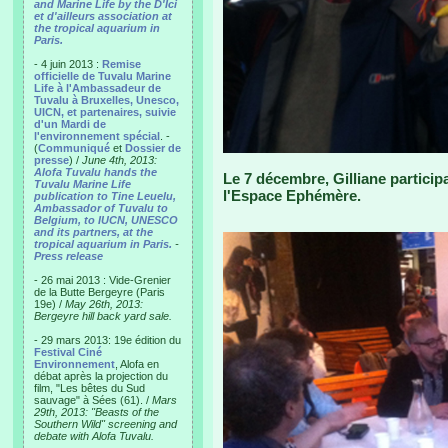
and Marine Life by the D'Ici
et d'ailleurs association at
the tropical aquarium in
Paris.
- 4 juin 2013 :
Remise
officielle de Tuvalu Marine
Life à l'Ambassadeur de
Tuvalu à Bruxelles, Unesco,
UICN, et partenaires, suivie
d'un Mardi de
l'environnement spécial
. -
(
Communiqué
et
Dossier de
presse
) /
June 4th, 2013:
Alofa Tuvalu hands the
Le 7 décembre, Gilliane participa
Tuvalu Marine Life
l'Espace Ephémère.
publication to Tine Leuelu,
Ambassador of Tuvalu to
Belgium, to IUCN, UNESCO
and its partners, at the
tropical aquarium in Paris.
-
Press release
- 26 mai 2013 : Vide-Grenier
de la Butte Bergeyre (Paris
19e) /
May 26th, 2013:
Bergeyre hill back yard sale.
- 29 mars 2013: 19e édition du
Festival Ciné
Environnement
, Alofa en
débat après la projection du
film, "Les bêtes du Sud
sauvage" à Sées (61). /
Mars
29th, 2013: "Beasts of the
Southern Wild" screening and
debate with Alofa Tuvalu.