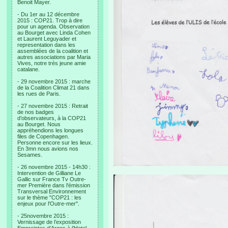
Benoit Mayer.
- Du 1er au 12 décembre
2015 : COP21. Trop à dire
pour un agenda. Observation
au Bourget avec Linda Cohen
et Laurent Leguyader et
representation dans les
assemblées de la coalition et
autres associations par Maria
Vives, notre très jeune amie
catalane.
- 29 novembre 2015 : marche
de la Coalition Climat 21 dans
les rues de Paris.
- 27 novembre 2015 : Retrait
de nos badges
d’observateurs, à la COP21
au Bourget. Nous
appréhendions les longues
files de Copenhagen.
Personne encore sur les lieux.
En 3mn nous avions nos
Sesames.
- 26 novembre 2015 - 14h30 :
Intervention de Gilliane Le
Gallic sur France Tv Outre-
mer Première dans l'émission
Transversal Environnement
sur le thème "COP21 : les
enjeux pour l'Outre-mer".
- 25novembre 2015 :
Vernissage de l’exposition