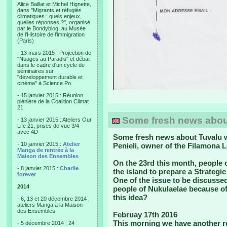
Alice Baillat et Michel Hignette,
dans "Migrants et réfugiés
climatiques : quels enjeux,
quelles réponses ?", organisé
par le Bondyblog, au Musée
de l'Histoire de l'immigration
(Paris)
- 13 mars 2015 : Projection de
"Nuages au Paradis" et débat
dans le cadre d'un cycle de
séminaires sur
"développement durable et
cinéma" à Science Po.
- 15 janvier 2015 : Réunion
plénière de la Coalition Climat
21
Some fresh news abou
- 13 janvier 2015 : Ateliers Our
Life 21, prises de vue 3/4
avec 4D
Some fresh news about Tuvalu we
- 10 janvier 2015 :
Atelier
Penieli, owner of the Filamona 
Manga de rentrée à la
Maison des Ensembles
On the 23rd this month
, people 
- 8 janvier 2015 :
Charlie
the island to prepare a Strategic 
forever
One of the issue to be discussed
2014
people of Nukulaelae because of
this idea?
- 6, 13 et 20 décembre 2014 :
ateliers Manga à la Maison
des Ensembles
Februay 17th 2016
This morning we have another r
- 5 décembre 2014 : 24