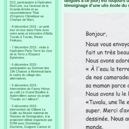
langues à ce jour) est toujours ut
D12, participation à l’opération
témoignage d'une ulis école du 
Red Line, sur l’avenue de la
Grande Armée et au
rassemblement “Etat
d’Urgence Climatique au
Champs de Mars.
- 8 décembre 2015 : un petit
tour en bus dans Paris avec
notre amie et trésorière d’Alofa
Tuvalu à Tuvalu, Risasi
Finikaso.
- 7 décembre 2015 : visite à
l’opération Paris-Terre du Jour
de la Terre a l’Espace
Ephémère.
- 6 décembre 2015 :
participation au Sommet des
196 Chaises à Montreuil dans
le cadre du village des
alternatives.
- 5 décembre 2015 :
Intervention de Fanny Héros
au café Le Grand Bouillon à
Aubervilliers autour du projet
"Tuvalu: ici / ailleurs".
- 5 décembre 2015 :
intervention de Gilliane Le
Gallic au Musée national de
l’histoire de l’immigration, à la
projection-débat organisee par
l’OIM avec Dominique
Duchene, Guigone Camus et