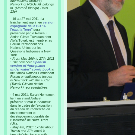
International Solidarity
Network of NGOs AT belongs
to. (Marché Blanqui, Paris
13e)
- 16 au 27 mai 2011 : la
fraîchement imprimée
version
espagnole de la BD "A
l'eau, la Terre"
sera
présentée par le Réseau
Action Climat Tuvaluen dont
Alofa Tuvalu est membre, au
Forum Permanent des
Nations Unies sur les
Questions Indigènes à New
York.
-
From May 16th to 27th, 2011
: The new born
Spanish
version of “our planet
under water” comic book
at
the United Nations Permanent
Forum on Indigenous Issues
in New York with the TuCan
(Tuvalu Climate Action
Network) representatives.
- 4 mai 2011: Sarah Hemstock
tient un stand Alofa et
présente "Small is Beautiful"
dans le cadre de l'exposition
du réseau de recherche en
environnement et
développement durable de
l'Université de Notts Trent
(Uk).
-
May 4th, 2011: Exhibit about
Tuvalu and AT’s small is
beautiful plan by and with