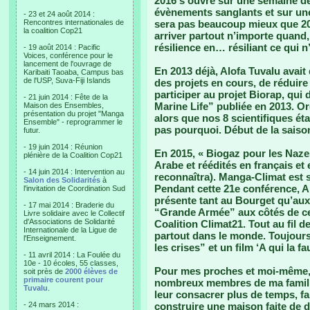
2016 s’ouvre sur une semaine 
évènements sanglants et sur une
- 23 et 24 août 2014 :
Rencontres internationales de
sera pas beaucoup mieux que 201
la coalition Cop21
arriver partout n’importe quand,
résilience en… résiliant ce qui n
- 19 août 2014 : Pacific
Voices, conférence pour le
lancement de l'ouvrage de
En 2013 déjà, Alofa Tuvalu avait 
Karibaiti Taoaba, Campus bas
de l'USP, Suva-Fiji Islands
des projets en cours, de réduire
participer au projet Biorap, qui 
- 21 juin 2014 : Fête de la
Marine Life” publiée en 2013. O
Maison des Ensembles,
présentation du projet "Manga
alors que nos 8 scientifiques ét
Ensemble" - reprogrammer le
pas pourquoi. Début de la saiso
futur.
- 19 juin 2014 : Réunion
En 2015, « Biogaz pour les Nazes 
plénière de la Coalition Cop21
Arabe et réédités en français et
- 14 juin 2014 : Intervention au
reconnaîtra). Manga-Climat est so
Salon des Solidarités
à
Pendant cette 21e conférence, Alo
l'invitation de Coordination Sud
présente tant au Bourget qu’au
- 17 mai 2014 : Braderie du
“Grande Armée” aux côtés de c
Livre solidaire avec le Collectif
d'Associations de Solidarité
Coalition Climat21. Tout au fil 
Internationale de la Ligue de
partout dans le monde. Toujours 
l'Enseignement.
les crises” et un film ‘A qui la f
- 11 avril 2014 : La Foulée du
10e - 10 écoles, 55 classes,
Pour mes proches et moi-même, 2
soit près de
2000 élèves de
primaire courent pour
nombreux membres de ma famille
Tuvalu
.
leur consacrer plus de temps, fa
- 24 mars 2014 :
construire une maison faite de d