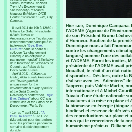
Sarah Hemstock. at Notts
Trent Uni Environment &
Sustainability Research
Network Exhibition, DICE
Centre Conference Suite, City
Campus.
Hier soir, Dominique Campana, Di
- 8 avril 2011 de 10h à 12h30 :
l'ADEME (Agence de l'Environnem
Gilliane Le Gallic, Présidente
d'Alofa Tuvalu et
de son Président Bruno Léchevin
Ambassadrice de Tuvalu pour
d'Honneur. Soutien de la premiè
l'Environnement participe à la
Dominique nous a fait l'honneur 
table-ronde "
Bye, Bye,
Culture
" dans le cadre du
contre les changements climatique
colloque "Le changement
langues) comme l'une des colla
climatique un défi pour le
patrimoine mondial" à l'initiative
et l'ADEME. Parmi les invités, Mi
de l'Université de Versailles St
présidente de l'ADEME avait pris
Quentin, au Palais de la
Noualhat, le récit d'un état-nat
Découverte à Paris.
-
April 8,2011 : Gilliane Le
disparaître... Dès lors, outre la
Gallic, Alofa Tuvalu President
réalisée avec les "Ademiens" d
and Tuvalu goodwill
ambassador for the
Tappero, puis Valérie Martin, no
environment is a key speaker
internationale et à Michel Couril
at the Saint Quentin
University’s conference, "
Bye,
Tuvalu d'une étude nationale sur
Bye, Culture
" about CC and
Tuvaluens à la mise en place et à
culture loss at the Palais de la
la biomasse en énergie (biogaz d
Decouverte, (Paris, 8e).
biodiesel et essence de dérivés d
- 1er au 7 avril 2011 :
"A
des reproductions sur place et a
l'eau, la Terre"
à Ste Luce
(Martinique) pour des ateliers
nous qui te remercions de ta con
avec les primaires pendant la
humanisme précieux. Gilliane e
semaine du développement
durable.