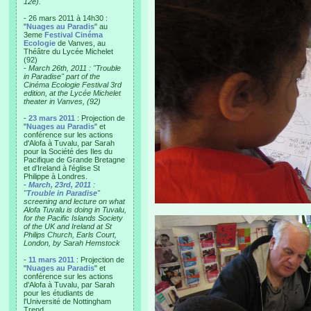
12e).
- 26 mars 2011 à 14h30 :
"
Nuages au Paradis
" au
3eme
Festival Cinéma
Ecologie
de Vanves, au
Théâtre du Lycée Michelet
(92)
-
March 26th, 2011 : "Trouble
in Paradise" part of the
Cinéma Ecologie Festival 3rd
edition, at the Lycée Michelet
theater in Vanves, (92)
-
23 mars 2011
: Projection de
"
Nuages au Paradis
" et
conférence sur les actions
d'Alofa à Tuvalu, par Sarah
pour la Société des Iles du
Pacifique de Grande Bretagne
et d'Ireland à l'église St
Philippe à Londres.
-
March, 23rd, 2011
:
"
Trouble in Paradise
"
screening and lecture on what
Alofa Tuvalu is doing in Tuvalu,
for the Pacific Islands Society
of the UK and Ireland at St
Philips Church, Earls Court,
London, by Sarah Hemstock
-
11 mars 2011
: Projection de
"
Nuages au Paradis
" et
conférence sur les actions
d'Alofa à Tuvalu, par Sarah
pour les étudiants de
l'Université de Nottingham
Trend