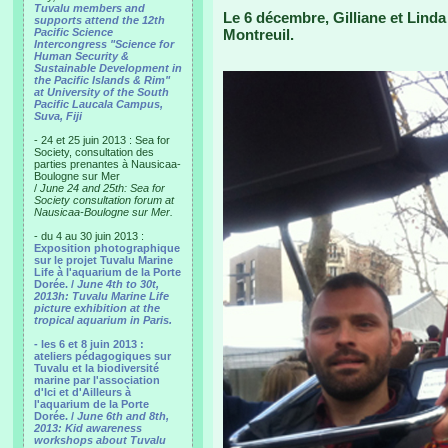
Tuvalu members and
Le 6 décembre, Gilliane et Lind
supports attend the 12th
Pacific Science
Montreuil.
Intercongress "Science for
Human Security &
Sustainable Development in
the Pacific Islands & Rim"
at University of the South
Pacific Laucala Campus,
Suva, Fiji
- 24 et 25 juin 2013 : Sea for
Society, consultation des
parties prenantes à Nausicaa-
Boulogne sur Mer
/
June 24 and 25th: Sea for
Society consultation forum at
Nausicaa-Boulogne sur Mer.
- du 4 au 30 juin 2013 :
Exposition photographique
sur le projet Tuvalu Marine
Life à l'aquarium de la Porte
Dorée. /
June 4th to 30t,
2013h: Tuvalu Marine Life
picture exhibition at the
tropical aquarium in Paris.
- les 6 et 8 juin 2013 :
ateliers pédagogiques sur
Tuvalu et la biodiversité
marine par l'association
d'Ici et d'Ailleurs à
l'aquarium de la Porte
Dorée. /
June 6th and 8th,
2013: Kid awareness
workshops about Tuvalu