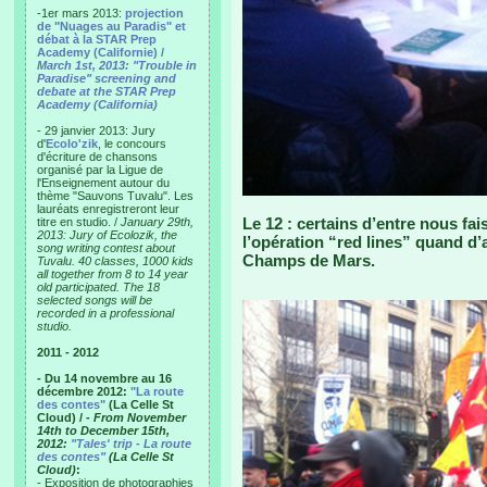
-1er mars 2013:
projection
de "Nuages au Paradis" et
débat à la STAR Prep
Academy (Californie) /
March 1st, 2013: "Trouble in
Paradise" screening and
debate at the STAR Prep
Academy (California)
- 29 janvier 2013: Jury
d'
Ecolo'zik
, le concours
d'écriture de chansons
organisé par la Ligue de
l'Enseignement autour du
thème "Sauvons Tuvalu". Les
lauréats enregistreront leur
Le 12 : certains d’entre nous fa
titre en studio. /
January 29th,
2013: Jury of Ecolozik, the
l’opération “red lines” quand d’
song writing contest about
Champs de Mars.
Tuvalu. 40 classes, 1000 kids
all together from 8 to 14 year
old participated. The 18
selected songs will be
recorded in a professional
studio.
2011 - 2012
- Du 14 novembre au 16
décembre 2012:
"La route
des contes"
(La Celle St
Cloud) /
- From November
14th to December 15th,
2012:
"Tales' trip - La route
des contes"
(La Celle St
Cloud)
:
- Exposition de photographies