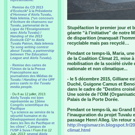
representative.
- Remise du CD 2013
d'Ecolozik* à la Présidente
d'Honneur d'Alofa Tuvalu,
Nala Ielemia. (*un concours
d'écriture de chansons sur
Tuvalu, partenariat de la
Stupéfaction le premier jour et 
Ligue de l'Enseignement
géante “à l'initiative” de notre 
avec Alofa Tuvalu) /
Handing of the 2013
de disparition (manquait l’homme
Ecolozik CD* to Alofa
recyclable mais pas recyclé…
Tuvalu Patron, Nala Ielemia
*(a song writing contest
about Tuvalu, a partnership
Pendant ce temps-là, Maria, une 
between The Education
de la Coalition Climat 21, mise 
League and Alofa Tuvalu).
mobilisation de la société civil
- Remise des cartes de
nationale et non climatique...
l'Union de la la Presse
Francophone aux
journalistes des Médias de
- le 5 décembre 2015, Gilliane e
Tuvalu /
Handing of the UPF
press cards to the Tuvalu
Duché, Guigone Camus et Benoît
media people.
dans le cadre de "Destins croisé
Une soirée de l'OIM (Organisatio
- Du 8 au 12 juillet, 2013:
Alofa Tuvalu est bien
Palais de la Porte Dorée.
représentée au 12ème
Congrès scientifique du
Pacifique
Pendant ce temps-là, au Grand Bo
"La science au service de la
l'inauguration du projet Tuvalu 
sécurité humaine et du
passage Henri Alleg. Un retour s
Développement durable
dans les îles du Pacifique et
http://regismarzin.blogspot.fr/2
les côtes", Campus de
climat.html
l'USP à Suva
/
From 8 to 12
July, 2013:
several Alofa