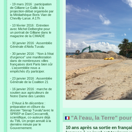
- 19 mars 2016 : participation
de Gilliane Le Gallic à la
projection-débat organisée par
la Médiathèque Boris Vian de
Chevilly-Larue. A 17h
- 10 février 2016 : Entretien
avec Michel Delberghe pour
un portrait de Gilliane dans le
magazine de la CIMADE
- 30 janvier 2016 : Assemblée
Générale d’Alofa Tuvalu
- 30 janvier 2016 : “Non à l’état
d’urgence” une manifestation
dans de nombreuses villes
françaises dont Paris bien sûr
. L’assemblée nous a
empêchés d’y participer.
- 23 janvier 2016 : Assemblée
Générale de la Coalition 21
- 16 janvier 2016 : marche de
soutien aux agriculteurs de
Notre Dame des Landes
- D’Aout à fin décembre :
préparation et clôture du
dossier “biorap Tuvalu“avec le
SPREP et Dani Ceccarrelli,
"A l'eau, la Terre" pour
scientifique, co-auteure déjà
du TML Un projet annulé à la
dernière minute par le
10 ans après sa sortie en françai
Gouvernement.