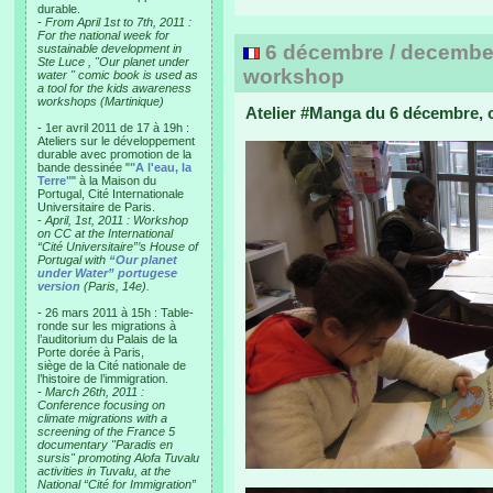
durable.
-
From April 1st to 7th, 2011 :
For the national week for
6 décembre / december
sustainable development in
Ste Luce , "Our planet under
workshop
water " comic book is used as
a tool for the kids awareness
workshops (Martinique)
Atelier #Manga du 6 décembre, c
- 1er avril 2011 de 17 à 19h :
Ateliers sur le développement
durable avec promotion de la
bande dessinée "
"A l'eau, la
Terre"
" à la Maison du
Portugal, Cité Internationale
Universitaire de Paris.
-
April, 1st, 2011 : Workshop
on CC at the International
“Cité Universitaire”’s House of
Portugal with
“Our planet
under Water” portugese
version
(Paris, 14e).
- 26 mars 2011 à 15h : Table-
ronde sur les migrations à
l’auditorium du Palais de la
Porte dorée à Paris,
siège de la Cité nationale de
l’histoire de l’immigration.
-
March 26th, 2011 :
Conference focusing on
climate migrations with a
screening of the France 5
documentary "Paradis en
sursis" promoting Alofa Tuvalu
activities in Tuvalu, at the
National “Cité for Immigration”