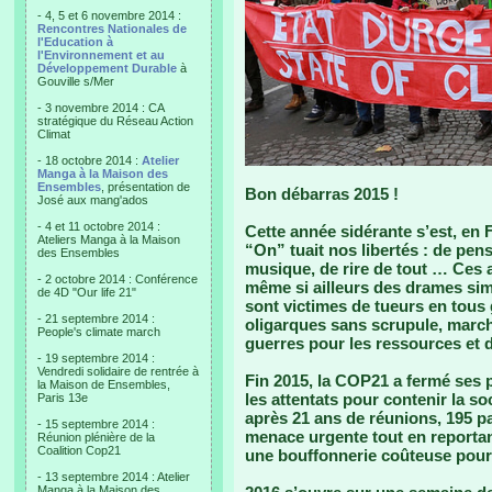
- 4, 5 et 6 novembre 2014 :
Rencontres Nationales de
l'Education à
l'Environnement et au
Développement Durable
à
Gouville s/Mer
- 3 novembre 2014 : CA
stratégique du Réseau Action
Climat
- 18 octobre 2014 :
Atelier
Manga à la Maison des
Ensembles
, présentation de
Bon débarras 2015 !
José aux mang'ados
- 4 et 11 octobre 2014 :
Cette année sidérante s’est, en 
Ateliers Manga à la Maison
“On” tuait nos libertés : de pens
des Ensembles
musique, de rire de tout … Ces a
- 2 octobre 2014 : Conférence
même si ailleurs des drames simi
de 4D "Our life 21"
sont victimes de tueurs en tous 
- 21 septembre 2014 :
oligarques sans scrupule, marc
People's climate march
guerres pour les ressources et d
- 19 septembre 2014 :
Vendredi solidaire de rentrée à
Fin 2015, la COP21 a fermé ses 
la Maison de Ensembles,
les attentats pour contenir la so
Paris 13e
après 21 ans de réunions, 195 pa
- 15 septembre 2014 :
menace urgente tout en reportan
Réunion plénière de la
Coalition Cop21
une bouffonnerie coûteuse pour u
- 13 septembre 2014 : Atelier
Manga à la Maison des