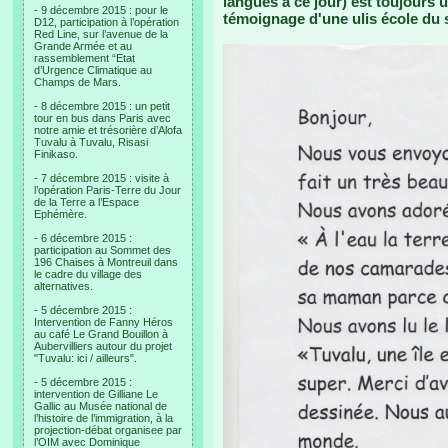
langues à ce jour) est toujours ut
- 9 décembre 2015 : pour le
témoignage d'une ulis école du 
D12, participation à l’opération
Red Line, sur l’avenue de la
Grande Armée et au
rassemblement “Etat
d’Urgence Climatique au
Champs de Mars.
- 8 décembre 2015 : un petit
tour en bus dans Paris avec
notre amie et trésorière d’Alofa
Tuvalu à Tuvalu, Risasi
Finikaso.
- 7 décembre 2015 : visite à
l’opération Paris-Terre du Jour
de la Terre a l’Espace
Ephémère.
- 6 décembre 2015 :
participation au Sommet des
196 Chaises à Montreuil dans
le cadre du village des
alternatives.
- 5 décembre 2015 :
Intervention de Fanny Héros
au café Le Grand Bouillon à
Aubervilliers autour du projet
"Tuvalu: ici / ailleurs".
- 5 décembre 2015 :
intervention de Gilliane Le
Gallic au Musée national de
l’histoire de l’immigration, à la
projection-débat organisee par
l’OIM avec Dominique