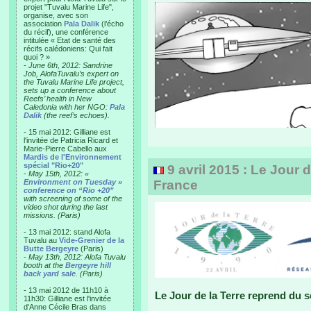
projet "Tuvalu Marine Life",
organise, avec son
association
Pala Dalik
(l’écho
du récif), une conférence
intitulée « Etat de santé des
récifs calédoniens: Qui fait
quoi ? »
-
June 6th, 2012: Sandrine
Job, AlofaTuvalu’s expert on
the Tuvalu Marine Life project,
sets up a conference about
Reefs’ health in New
Caledonia with her NGO:
Pala
Dalik
(the reef’s echoes).
- 15 mai 2012: Gilliane est
l'invitée de Patricia Ricard et
Marie-Pierre Cabello aux
Mardis de l'Environnement
spécial "Rio+20"
9 avril 2015 : Le Jour 
-
May 15th, 2012:
«
Environment on Tuesday »
France
conference on “Rio +20”
with screening of some of the
video shot during the last
missions. (Paris)
- 13 mai 2012: stand Alofa
Tuvalu au
Vide-Grenier de la
Butte Bergeyre
(Paris)
-
May 13th, 2012: Alofa Tuvalu
booth at the
Bergeyre hill
back yard sale
. (Paris)
- 13 mai 2012 de 11h10 à
Le Jour de la Terre reprend du 
11h30: Gilliane est l'invitée
d'Anne Cécile Bras dans