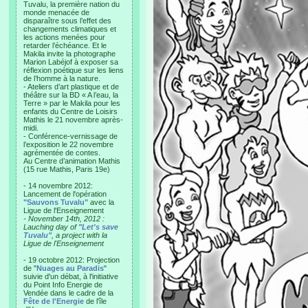
Tuvalu, la première nation du
monde menacée de
disparaître sous l’effet des
changements climatiques et
les actions menées pour
retarder l’échéance. Et le
Makila invite la photographe
Marion Labéjof à exposer sa
réflexion poétique sur les liens
de l’homme à la nature.
- Ateliers d’art plastique et de
théâtre sur la BD « A l’eau, la
Terre » par le Makila pour les
enfants du Centre de Loisirs
Mathis le 21 novembre après-
midi.
- Conférence-vernissage de
l’exposition le 22 novembre
agrémentée de contes.
Au Centre d’animation Mathis
(15 rue Mathis, Paris 19e)
- 14 novembre 2012:
Lancement de l'opération
"Sauvons Tuvalu"
avec la
Ligue de l'Enseignement
- November 14th, 2012 :
Lauching day of
"Let's save
Tuvalu"
, a project with la
Ligue de l'Enseignement
- 19 octobre 2012: Projection
de "
Nuages au Paradis
"
suivie d'un débat, à l'initiative
du Point Info Energie de
Vendée dans le cadre de la
Fête de l'Energie
de l'île