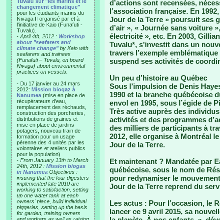
Tuvalu sur "les marins et le
d’actions sont recensées, nécess
changement climatique"
l’association française. En 1992,
pour les étudiants marins du
Jour de la Terre » poursuit ses
Nivaga II organisé par et à
l'initiative de Kaio (Funafuti -
d’air », « Journée sans voiture 
Tuvalu).
électricité », etc. En 2003, Gilli
-
April 4th, 2012 :
Workshop
about "seafarers and
Tuvalu*, s’investit dans un nou
climate change"
by Kaio with
travers l’exemple emblématique 
seafarers and trainees
(Funafuti – Tuvalu, on board
suspend ses activités de coordi
Nivaga) about environmental
practices on vessels.
Un peu d’histoire au Québec
- Du 17 janvier au 24 mars
Sous l’impulsion de Denis Hayes
2012:
Mission biogaz à
1990 et la branche québécoise 
Nanumea
(mise en place de
récupérateurs d'eau,
envol en 1995, sous l’égide de Pi
remplacement des réchauds,
Très active auprès des individus
construction des porcheries,
activités et des programmes d’
distributions de graines et
mise en place de jardins
des milliers de participants à tr
potagers, nouveau train de
2012, elle organise à Montréal 
formation pour un usage
pérenne des 4 unités par les
Jour de la Terre.
volontaires et ateliers publics
pour la population)
-
From January 13th to March
Et maintenant ?
Mandatée par Ea
24th, 2012 :
Mission biogas
québécoise, sous le nom de Rése
in Nanumea
Objectives :
pour redynamiser le mouvement d
insuring that the four digesters
implemented late 2010 are
Jour de la Terre reprend du serv
working to satisfaction, setting
up one water tank at each
owners' place, build individual
Les actus :
Pour l’occasion, le R
piggeries, setting up the basis
lancer ce 9 avril 2015, sa nouv
for garden, training owners
la planète. À nos enfants. », dév
and workers as well as raising