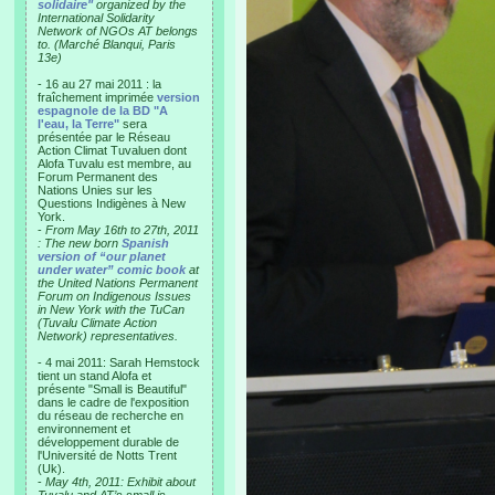
solidaire"
organized by the
International Solidarity
Network of NGOs AT belongs
to. (Marché Blanqui, Paris
13e)
- 16 au 27 mai 2011 : la
fraîchement imprimée
version
espagnole de la BD "A
l'eau, la Terre"
sera
présentée par le Réseau
Action Climat Tuvaluen dont
Alofa Tuvalu est membre, au
Forum Permanent des
Nations Unies sur les
Questions Indigènes à New
York.
-
From May 16th to 27th, 2011
: The new born
Spanish
version of “our planet
under water” comic book
at
the United Nations Permanent
Forum on Indigenous Issues
in New York with the TuCan
(Tuvalu Climate Action
Network) representatives.
- 4 mai 2011: Sarah Hemstock
tient un stand Alofa et
présente "Small is Beautiful"
dans le cadre de l'exposition
du réseau de recherche en
environnement et
développement durable de
l'Université de Notts Trent
(Uk).
-
May 4th, 2011: Exhibit about