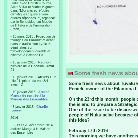
Gallic avec Christel Cournil,
Alice Baillat et Michel Hignette,
dans "Migrants et réfugiés
climatiques : quels enjeux,
quelles réponses ?", organisé
par le Bondyblog, au Musée
de l'Histoire de l'immigration
(Paris)
- 13 mars 2015 : Projection de
"Nuages au Paradis" et débat
dans le cadre d'un cycle de
séminaires sur
"développement durable et
cinéma" à Science Po.
- 15 janvier 2015 : Réunion
plénière de la Coalition Climat
21
Some fresh news abou
- 13 janvier 2015 : Ateliers Our
Life 21, prises de vue 3/4
Some fresh news about Tuvalu we
avec 4D
Penieli, owner of the Filamona 
- 10 janvier 2015 :
Atelier
Manga de rentrée à la
On the 23rd this month
, people 
Maison des Ensembles
the island to prepare a Strategic 
- 8 janvier 2015 :
Charlie
One of the issue to be discussed
forever
people of Nukulaelae because of
2014
this idea?
- 6, 13 et 20 décembre 2014 :
ateliers Manga à la Maison
Februay 17th 2016
des Ensembles
This morning we have another r