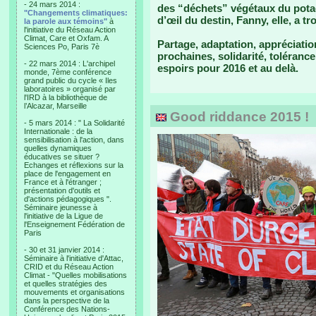
- 24 mars 2014 :
des “déchets” végétaux du potage
"Changements climatiques:
d’œil du destin, Fanny, elle, a t
la parole aux témoins"
à
l'initiative du Réseau Action
Climat, Care et Oxfam. A
Partage, adaptation, appréciatio
Sciences Po, Paris 7è
prochaines, solidarité, toléran
- 22 mars 2014 : L'archipel
espoirs pour 2016 et au delà.
monde, 7ème conférence
grand public du cycle « Iles
laboratoires » organisé par
l'IRD à la bibliothèque de
l’Alcazar, Marseille
Good riddance 2015 !
- 5 mars 2014 : " La Solidarité
Internationale : de la
sensibilisation à l'action, dans
quelles dynamiques
éducatives se situer ?
Echanges et réflexions sur la
place de l'engagement en
France et à l'étranger ;
présentation d'outils et
d'actions pédagogiques ".
Séminaire jeunesse à
l'initiative de la Ligue de
l'Enseignement Fédération de
Paris
- 30 et 31 janvier 2014 :
Séminaire à l'initiative d'Attac,
CRID et du Réseau Action
Climat - "Quelles mobilisations
et quelles stratégies des
mouvements et organisations
dans la perspective de la
Conférence des Nations-