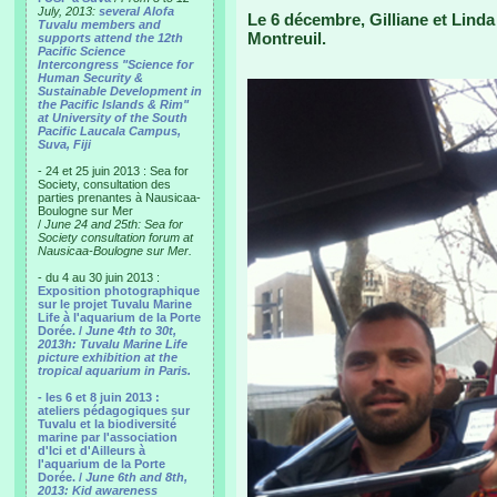
July, 2013:
several Alofa
Le 6 décembre, Gilliane et Lind
Tuvalu members and
Montreuil.
supports attend the 12th
Pacific Science
Intercongress "Science for
Human Security &
Sustainable Development in
the Pacific Islands & Rim"
at University of the South
Pacific Laucala Campus,
Suva, Fiji
- 24 et 25 juin 2013 : Sea for
Society, consultation des
parties prenantes à Nausicaa-
Boulogne sur Mer
/
June 24 and 25th: Sea for
Society consultation forum at
Nausicaa-Boulogne sur Mer.
- du 4 au 30 juin 2013 :
Exposition photographique
sur le projet Tuvalu Marine
Life à l'aquarium de la Porte
Dorée. /
June 4th to 30t,
2013h: Tuvalu Marine Life
picture exhibition at the
tropical aquarium in Paris.
- les 6 et 8 juin 2013 :
ateliers pédagogiques sur
Tuvalu et la biodiversité
marine par l'association
d'Ici et d'Ailleurs à
l'aquarium de la Porte
Dorée. /
June 6th and 8th,
2013: Kid awareness