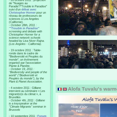
- 28 octobre 2011 : projection
de "Nuages au
Paradis"/"Trouble in Paradise"
suivi d'un
débat avec
Christopher Horner
pour un
réseau de professeurs de
sciences à Los Angeles
(Californie).
-
October 28th, 2011 :
"
"Trouble in Paradise"
screening and debate with
Christopher Horner for a
science network schools
headed by Lisa Niver Rajna.
(Los Angeles - California).
- 19 octobre 2011 : Table-
ronde dans le cadre de
"Biodiversité et Peuples du
monde", un événement
organisé par l'association
Plante & Planète.
-
October 19, 2011 :
"Biodiversity and people of the
world" ("Biodiversité et
Peuples du monde"), by the
Plant & Planet Association.
- 4 octobre 2011 : Gilliane
Alofa Tuvalu's warm
intervient au séminaire « Les
migrant(e)s du climat », à
Bruxelles
-
October 4th, 2011 : Gilliane
is a keyspeaker at the
"Climate Migrants" seminar in
Brussels
- 10 septembre 2011 :
Forum