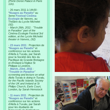
(Porte Doree Palace in Paris
12e).
- 26 mars 2011 à 14h30 :
"
Nuages au Paradis
" au
3eme
Festival Cinéma
Ecologie
de Vanves, au
Théâtre du Lycée Michelet
(92)
-
March 26th, 2011 : "Trouble
in Paradise" part of the
Cinéma Ecologie Festival 3rd
edition, at the Lycée Michelet
theater in Vanves, (92)
-
23 mars 2011
: Projection de
"
Nuages au Paradis
" et
conférence sur les actions
d'Alofa à Tuvalu, par Sarah
pour la Société des Iles du
Pacifique de Grande Bretagne
et d'Ireland à l'église St
Philippe à Londres.
-
March, 23rd, 2011
:
"
Trouble in Paradise
"
screening and lecture on what
Alofa Tuvalu is doing in Tuvalu,
for the Pacific Islands Society
of the UK and Ireland at St
Philips Church, Earls Court,
London, by Sarah Hemstock
-
11 mars 2011
: Projection de
"
Nuages au Paradis
" et
conférence sur les actions
d'Alofa à Tuvalu, par Sarah
pour les étudiants de