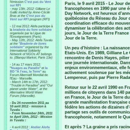
l'émission
C'est pas du Vent
Paris, le 9 avril 2015 -
Le Jour de 
sur RFI
francophones en 1990 par une éq
-
may 13th, 2012: Gilliane Le
Gallic invited by Anne-Cécile
Day Network, est heureux d’ann
Bras at the
C'est pas du
québécoise du Réseau du Jour d
Vent sur RFI
program (RFI)
coordination efficace du mouve
- 12 mai 2012: Alofa participe à
dynamiser la célébration des act
la
braderie du livre solidaire
jours, le Jour de la Terre France
organisée par la Ligue de
l'Enseignement (Paris)
Jour de la Terre.
-
May 12th, 2012: Alofa Tuvalu
at the
"Braderie de livres
solidaire"
organized by the
Un peu d’histoire :
La naissance 
International Solidarity
Etats-Unis. En 1989, Gilliane Le G
Network of NGOs AT belongs
rencontre de Denis Hayes, pilier
to. (Blanqui Market, Paris 13e)
une journée internationale. Dans
- 14 au 17 mars 2012:
enjeux environnementaux, elle fo
"
Nuages au Paradis
" et
la
BD "A l'eau, la Terre"
au
activement soutenue par les méd
Forum Alternatif Mondial de
Lempereur, puis par Pierre Rad
l'Eau - Marseille.
-
March 14th to 17th, 2012:
"Trouble in Paradise” and “Our
Retour sur le 22 avril 1990 en F
planet under Water”, at the
millions de citoyens dans 140 p
Alternative World Water
Forum (Marseille).
en France, le Jour de la Terre du
grande manifestation française 
- Du 24 novembre 2011 au
10 avril 2012 - mission à
fédère les actions de dizaines d’
Tuvalu :
partage ses outils de communicat
- From November 24th, 2011
francophonie, notamment le Qu
to April 10th, 2012 - Mission
in Tuvalu :
Et après ?
La graine a pris racin
- 4 avril 2012 :
Atelier Alofa