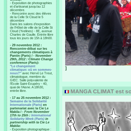
- Exposition de photographies
et d’artisanat jusqu’au 12
décembre.
- Rencontre avec des élèves
de la Celle St Cloud le 5
décembre
Dans les salons d’exposition
de l’Hôtel de ville de la Celle St
Cloud (Yvelines) - 8E, avenue
Charles de Gaulle. Entrée libre
tous les jours de 15h à 18h00.
- 29 novembre 2012 :
Rencontre-débat sur les
changements climatiques à
Pantin (Paris) /
- November
29th, 2012 : Climate Change
conference (Paris)
:
"Le changement
]
climatique: où en sommes-
nous?"
avec Hervé Le Treut,
climatologue, membre du
GIEC. Salle polyvalente de
l’Ecole Saint-Exupéry - 40,
quai de l’Aisne. A 18h30,
MANGA CLIMAT est sort
entrée libre.
- 17 au 25 novembre 2012 :
Semaine de la Solidarité
Internationale (Paris)
en
partenariat avec la Cie Le
Makila /
- From November
17th to 25th :
International
Solidarity Week (Paris)
in
partnership with la Cie Le
Makila
:
- Exposition photographique :