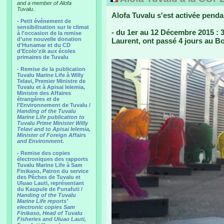
and a member of Alofa
Tuvalu..
Alofa Tuvalu s'est activée pend
-
Petit événement de
sensibilisation sur le climat
- du 1er au 12 Décembre 2015 : 3 
à l'occasion de la remise
d'une nouvelle donation
Laurent, ont passé 4 jours au Bo
d'Hunamar et du CD
d'Ecolo'zik aux écoles
primaires de Tuvalu
-
Remise de la publication
Tuvalu Marine Life à Willy
Telavi, Premier Ministre de
Tuvalu et à Apisai Ielemia,
Ministre des Affaires
étrangères et de
l'Environnement de Tuvalu /
Handing of the Tuvalu
Marine Life publication to
Tuvalu Prime Minister Willy
Telavi and to Apisai Ielemia,
Minister of Foreign Affairs
and Environment.
- Remise des copies
électroniques des rapports
Tuvalu Marine Life à Sam
Finikaso, Patron du service
des Pêches de Tuvalu et
Uluao Lauti, représentant
du Kaupule de Funafuti /
Handing of the Tuvalu
Marine Life reports’
electronic copies Sam
Finikaso, Head of Tuvalu
Fisheries and Uluao Lauti,