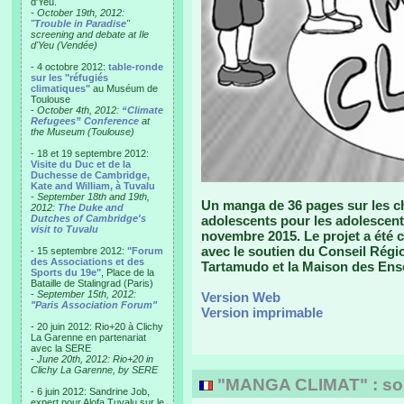
d'Yeu.
- October 19th, 2012:
"
Trouble in Paradise
"
screening and debate at Ile
d'Yeu (Vendée)
- 4 octobre 2012:
table-ronde
sur les "réfugiés
climatiques"
au Muséum de
Toulouse
-
October 4th, 2012:
“Climate
Refugees” Conference
at
the Museum (Toulouse)
- 18 et 19 septembre 2012:
Visite du Duc et de la
Duchesse de Cambridge,
Kate and William, à Tuvalu
-
September 18th and 19th,
Un manga de 36 pages sur les ch
2012:
The Duke and
Dutches of Cambridge's
adolescents pour les adolescent
visit to Tuvalu
novembre 2015. Le projet a été 
avec le soutien du Conseil Région
- 15 septembre 2012:
"Forum
des Associations et des
Tartamudo et la Maison des Ens
Sports du 19e"
, Place de la
Bataille de Stalingrad (Paris)
-
September 15th, 2012:
Version Web
"Paris Association Forum"
Version imprimable
- 20 juin 2012: Rio+20 à Clichy
La Garenne en partenariat
avec la SERE
-
June 20th, 2012: Rio+20 in
Clichy La Garenne, by SERE
"MANGA CLIMAT" : sort
- 6 juin 2012: Sandrine Job,
expert pour Alofa Tuvalu sur le