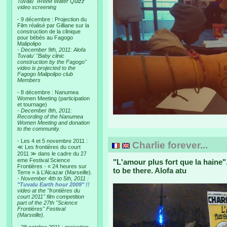
Tuvalu "IRWM Water Quizz"
video screening
- 9 décembre : Projection du
Film réalisé par Gilliane sur la
construction de la clinique
pour bébés au Fagogo
Malipolipo
-
December 9th, 2011: Alofa
Tuvalu' "Baby clinic
construction by the Fagogo"
video is projected to the
Fagogo Malipolipo club
Members
- 8 décembre : Nanumea
Women Meeting (participation
et tournage)
-
December 8th, 2011:
Recording of the Nanumea
Women Meeting and donation
to the community.
- Les 4 et 5 novembre 2011 :
Charlie forever...
≪ Les frontières du court
2011 ≫ dans le cadre du 27
eme Festival Science
"L'amour plus fort que la haine
Frontières - « 24 heures sur
to be there. Alofa atu
Terre » à L’Alcazar (Marseille).
-
November 4th to 5th, 2011 :
"Tuvalu Earth hour 2009" !!
video at the "frontières du
court 2011" film competition
part of the 27th "Science
Frontières" Festival
(Marseille).