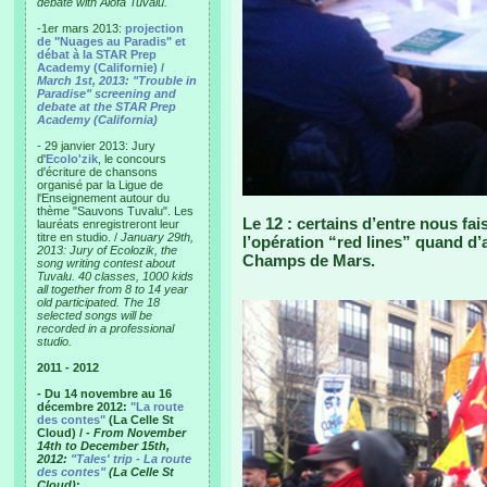
debate with Alofa Tuvalu.
-1er mars 2013:
projection
de "Nuages au Paradis" et
débat à la STAR Prep
Academy (Californie) /
March 1st, 2013: "Trouble in
Paradise" screening and
debate at the STAR Prep
Academy (California)
- 29 janvier 2013: Jury
d'
Ecolo'zik
, le concours
d'écriture de chansons
organisé par la Ligue de
l'Enseignement autour du
thème "Sauvons Tuvalu". Les
Le 12 : certains d’entre nous fa
lauréats enregistreront leur
titre en studio. /
January 29th,
l’opération “red lines” quand d’
2013: Jury of Ecolozik, the
Champs de Mars.
song writing contest about
Tuvalu. 40 classes, 1000 kids
all together from 8 to 14 year
old participated. The 18
selected songs will be
recorded in a professional
studio.
2011 - 2012
- Du 14 novembre au 16
décembre 2012:
"La route
des contes"
(La Celle St
Cloud) /
- From November
14th to December 15th,
2012:
"Tales' trip - La route
des contes"
(La Celle St
Cloud)
: