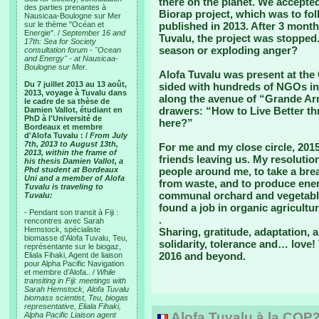
there on the planet. We accepted
des parties prenantes à
Biorap project, which was to fo
Nausicaa-Boulogne sur Mer
sur le thème "Océan et
published in 2013. After 3 month
Energie". /
September 16 and
Tuvalu, the project was stopped
17th: Sea for Society
season or exploding anger?
consultation forum - "Ocean
and Energy" - at Nausicaa-
Boulogne sur Mer.
Alofa Tuvalu was present at the 
Du 7 juillet 2013 au 13 août,
sided with hundreds of NGOs in 
2013, voyage à Tuvalu dans
along the avenue of “Grande Armé
le cadre de sa thèse de
drawers: “How to Live Better th
Damien Vallot, étudiant en
PhD à l'Université de
here?”
Bordeaux et membre
d'Alofa Tuvalu : /
From July
7th, 2013 to August 13th,
For me and my close circle, 20
2013, within the frame of
friends leaving us. My resolutio
his thesis Damien Vallot, a
Phd student at Bordeaux
people around me, to take a brea
Uni and a member of Alofa
from waste, and to produce ene
Tuvalu is traveling to
communal orchard and vegetabl
Tuvalu:
found a job in organic agricultur
- Pendant son transit à Fiji :
.
rencontres avec Sarah
Hemstock, spécialiste
Sharing, gratitude, adaptation, a
biomasse d’Alofa Tuvalu, Teu,
solidarity, tolerance and… love!
représentante sur le biogaz,
2016 and beyond.
Eliala Fihaki, Agent de liaison
pour Alpha Pacific Navigation
et membre d’Alofa.. /
While
transiting in Fiji: meetings with
Sarah Hemstock, Alofa Tuvalu
biomass scientist, Teu, biogas
representative, Eliala Fihaki,
Alofa Tuvalu à la COP
Alpha Pacific Liaison agent