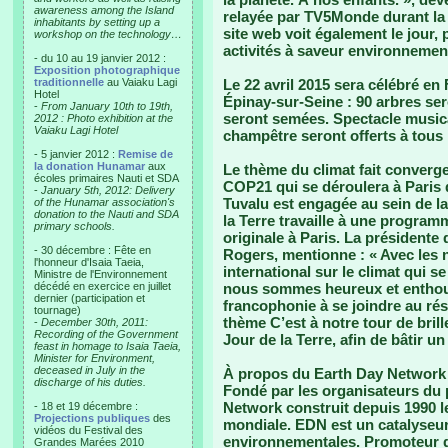
awareness among the Island
relayée par TV5Monde durant la
inhabitants by setting up a
site web voit également le jour, 
workshop on the technology…
activités à saveur environnemen
- du 10 au 19 janvier 2012 :
Exposition photographique
traditionnelle
au Vaiaku Lagi
Le 22 avril 2015 sera célébré en
Hotel
Épinay-sur-Seine : 90 arbres se
-
From January 10th to 19th,
seront semées. Spectacle musical
2012 : Photo exhibition at the
Vaiaku Lagi Hotel
champêtre seront offerts à tous 
- 5 janvier 2012 :
Remise de
la donation Hunamar
aux
Le thème du climat fait converge
écoles primaires Nauti et SDA
COP21 qui se déroulera à Paris
-
January 5th, 2012: Delivery
Tuvalu est engagée au sein de la
of the Hunamar association's
donation to the Nauti and SDA
la Terre travaille à une program
primary schools.
originale à Paris. La présidente
- 30 décembre : Fête en
Rogers, mentionne : « Avec les 
l'honneur d'Isaia Taeia,
international sur le climat qui 
Ministre de l'Environnement
décédé en exercice en juillet
nous sommes heureux et enthous
dernier (participation et
francophonie à se joindre au rés
tournage)
thème C’est à notre tour de brille
-
December 30th, 2011:
Recording of the Government
Jour de la Terre, afin de bâtir 
feast in homage to Isaia Taeia,
Minister for Environment,
deceased in July in the
À propos du Earth Day Network 
discharge of his duties.
Fondé par les organisateurs du 
Network construit depuis 1990 
- 18 et 19 décembre :
Projections publiques
des
mondiale. EDN est un catalyseur 
vidéos du Festival des
environnementales. Promoteur de 
Grandes Marées 2010