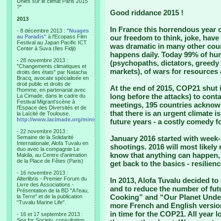
Unies sur le climat Paris 2015
?"
Good riddance 2015 !
2013
In France this horrendous year 
- 8 décembre 2013 :
"Nuages
au Paradis"
à l'Ecopass Film
our freedom to think, joke, have 
Festival au Japan Pacific ICT
was dramatic in many other coun
Center à Suva (Iles Fidji)
happens daily. Today 99% of huma
- 28 novembre 2013 :
(psychopaths, dictators, greedy 
"Changements climatiques et
markets), of wars for resources
droits des états" par Natacha
Bracq, avocate spécialisée en
droit public et droits de
At the end of 2015, COP21 shut 
l'homme, en partenariat avec
long before the attacks) to contai
La Cimade, dans le cadre du
Festival Migrant'scène à
meetings, 195 countries acknow
l'Espace des Diversités et de
that there is an urgent climate i
la Laïcité de Toulouse.
http://www.lacimade.org/minisites/migrantscene
future years - a costly comedy fo
- 22 novembre 2013 :
Semaine de la Solidarité
January 2016 started with week
Internationale, Alofa Tuvalu en
shootings. 2016 will most likely
duo avec la compagnie Le
know that anything can happen, 
Makila, au Centre d'animation
de la Place de Fêtes (Paris)
get back to the basics - resilien
- 16 novembre 2013 :
Alterlibris - Premier Forum du
In 2013, Alofa Tuvalu decided to
Livre des Associations -
and to reduce the number of futur
Présentation de la BD "A l'eau,
Cooking” and “Our Planet Under
la Terre" et de la publication
"Tuvalu Marine Life".
more French and English versio
in time for the COP21. All year 
- 16 et 17 septembre 2013 :
Sea for Society, consultation