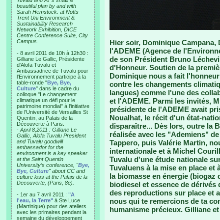
Tuvalu and AT’s small is
beautiful plan by and with
Sarah Hemstock. at Notts
Trent Uni Environment &
Sustainability Research
Network Exhibition, DICE
Centre Conference Suite, City
Campus.
Hier soir, Dominique Campana, Di
l'ADEME (Agence de l'Environnem
- 8 avril 2011 de 10h à 12h30 :
de son Président Bruno Léchevin
Gilliane Le Gallic, Présidente
d'Alofa Tuvalu et
d'Honneur. Soutien de la premiè
Ambassadrice de Tuvalu pour
Dominique nous a fait l'honneur 
l'Environnement participe à la
table-ronde "
Bye, Bye,
contre les changements climatique
Culture
" dans le cadre du
langues) comme l'une des colla
colloque "Le changement
et l'ADEME. Parmi les invités, Mi
climatique un défi pour le
patrimoine mondial" à l'initiative
présidente de l'ADEME avait pris
de l'Université de Versailles St
Noualhat, le récit d'un état-nat
Quentin, au Palais de la
Découverte à Paris.
disparaître... Dès lors, outre la
-
April 8,2011 : Gilliane Le
réalisée avec les "Ademiens" d
Gallic, Alofa Tuvalu President
and Tuvalu goodwill
Tappero, puis Valérie Martin, no
ambassador for the
internationale et à Michel Couril
environment is a key speaker
Tuvalu d'une étude nationale sur
at the Saint Quentin
University’s conference, "
Bye,
Tuvaluens à la mise en place et à
Bye, Culture
" about CC and
la biomasse en énergie (biogaz d
culture loss at the Palais de la
Decouverte, (Paris, 8e).
biodiesel et essence de dérivés d
des reproductions sur place et a
- 1er au 7 avril 2011 :
"A
nous qui te remercions de ta con
l'eau, la Terre"
à Ste Luce
(Martinique) pour des ateliers
humanisme précieux. Gilliane e
avec les primaires pendant la
semaine du développement