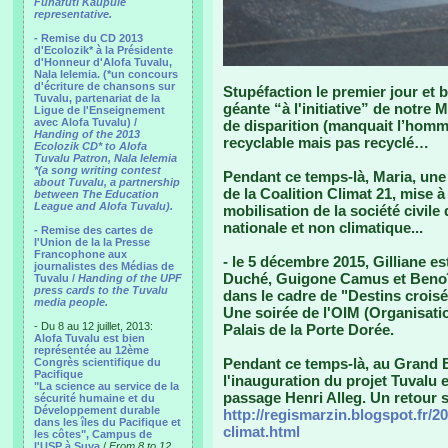
Funafuti Kaupule
representative.
- Remise du CD 2013
d'Ecolozik* à la Présidente
d'Honneur d'Alofa Tuvalu,
Nala Ielemia. (*un concours
d'écriture de chansons sur
Stupéfaction le premier jour et 
Tuvalu, partenariat de la
géante “à l'initiative” de notre 
Ligue de l'Enseignement
avec Alofa Tuvalu) /
de disparition (manquait l’homme
Handing of the 2013
recyclable mais pas recyclé…
Ecolozik CD* to Alofa
Tuvalu Patron, Nala Ielemia
*(a song writing contest
Pendant ce temps-là, Maria, une 
about Tuvalu, a partnership
de la Coalition Climat 21, mise 
between The Education
League and Alofa Tuvalu).
mobilisation de la société civil
nationale et non climatique...
- Remise des cartes de
l'Union de la la Presse
Francophone aux
- le 5 décembre 2015, Gilliane e
journalistes des Médias de
Duché, Guigone Camus et Benoît
Tuvalu /
Handing of the UPF
press cards to the Tuvalu
dans le cadre de "Destins croisé
media people.
Une soirée de l'OIM (Organisatio
- Du 8 au 12 juillet, 2013:
Palais de la Porte Dorée.
Alofa Tuvalu est bien
représentée au 12ème
Pendant ce temps-là, au Grand Bo
Congrès scientifique du
Pacifique
l'inauguration du projet Tuvalu 
"La science au service de la
passage Henri Alleg. Un retour s
sécurité humaine et du
Développement durable
http://regismarzin.blogspot.fr/2
dans les îles du Pacifique et
climat.html
les côtes", Campus de
l'USP à Suva
/
From 8 to 12