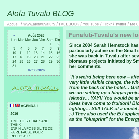
Alofa Tuvalu BLOG
/
/
/
/
/
/
Accueil
Www.alofatuvalu.tv
FACEBOOK
You Tube
Flickr
Twitter
Me C
Funafuti-Tuvalu's new l
«
Août 2026
»
Lun.
Mar.
Mer.
Jeu.
Ven.
Sam.
Dim.
1
2
Since 2004 Sarah Hemstock has 
3
4
5
6
7
8
9
particularly active on the Small
10
11
12
13
14
15
16
she was back in Tuvalu after se
17
18
19
20
21
22
23
biomass projects initiated by Sm
24
25
26
27
28
29
30
her comments.
31
07/08/2026
"It’s weird being here now – aft
very little visible change, the w
from the back of the hotel… Gr8
we are setting up a biogas proje
islands… YAY!! You would be am
ideas have come to fruition!! Bi
AGENDA !
lighting… Still TALK of a mode
;-) They also used the EU applic
2016
as the “blueprint” for the Energ
TIME TO SIT BACK AND
THINK
ENFIN LA POSSIBILITE DE
FAIRE PAUSE POUR
REFLECHIR