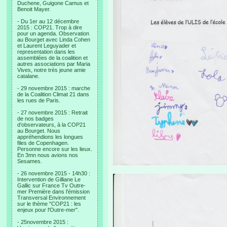
Duchene, Guigone Camus et
Benoit Mayer.
- Du 1er au 12 décembre
2015 : COP21. Trop à dire
pour un agenda. Observation
au Bourget avec Linda Cohen
et Laurent Leguyader et
representation dans les
assemblées de la coalition et
autres associations par Maria
Vives, notre très jeune amie
catalane.
- 29 novembre 2015 : marche
de la Coalition Climat 21 dans
les rues de Paris.
- 27 novembre 2015 : Retrait
de nos badges
d’observateurs, à la COP21
au Bourget. Nous
appréhendions les longues
files de Copenhagen.
Personne encore sur les lieux.
En 3mn nous avions nos
Sesames.
- 26 novembre 2015 - 14h30 :
Intervention de Gilliane Le
Gallic sur France Tv Outre-
mer Première dans l'émission
Transversal Environnement
sur le thème "COP21 : les
enjeux pour l'Outre-mer".
- 25novembre 2015 :