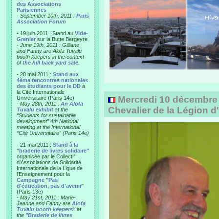
des Associations
Parisiennes
-
September 10th, 2011 :
Paris
Association Forum
- 19 juin 2011 : Stand au
Vide-
Grenier
sur la Butte Bergeyre
-
June 19th, 2011 : Gilliane
and Fanny are Alofa Tuvalu
booth keepers in the context
of
the hill back yard sale
.
- 28 mai 2011 :
Stand aux
4ème rencontres nationales
des étudiants pour le DD
à
la Cité Internationale
Mercredi 10 décembre
Universitaire (Paris 14e)
-
May 28th, 2011 :
An Alofa
Chevalier de la Légion 
Tuvalu exhibit
at the
“Students for sustainable
development” 4th National
meeting at the International
“Cité Universitaire” (Paris 14e)
- 21 mai 2011 :
Stand à la
"braderie de livres solidaire"
organisée par le Collectif
d'Associations de Solidarité
Internationale de la Ligue de
l'Enseignement pour la
Campagne "Pas
d'éducation, pas d'avenir
"
(Paris 13e)
-
May 21st, 2011 : Marie-
Jeanne and Fanny are
Alofa
Tuvalu booth keepers"
at
the
"Braderie de livres