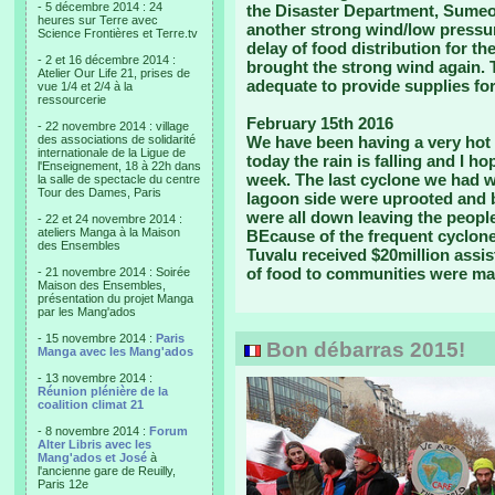
- 5 décembre 2014 : 24
the Disaster Department, Sumeo 
heures sur Terre avec
another strong wind/low pressur
Science Frontières et Terre.tv
delay of food distribution for t
- 2 et 16 décembre 2014 :
brought the strong wind again. T
Atelier Our Life 21, prises de
adequate to provide supplies for
vue 1/4 et 2/4 à la
ressourcerie
February 15th 2016
- 22 novembre 2014 : village
des associations de solidarité
We have been having a very hot 
internationale de la Ligue de
today the rain is falling and I h
l'Enseignement, 18 à 22h dans
week. The last cyclone we had w
la salle de spectacle du centre
Tour des Dames, Paris
lagoon side were uprooted and 
were all down leaving the people
- 22 et 24 novembre 2014 :
ateliers Manga à la Maison
BEcause of the frequent cyclon
des Ensembles
Tuvalu received $20million assi
of food to communities were ma
- 21 novembre 2014 : Soirée
Maison des Ensembles,
présentation du projet Manga
par les Mang'ados
- 15 novembre 2014 :
Paris
Bon débarras 2015!
Manga avec les Mang'ados
- 13 novembre 2014 :
Réunion plénière de la
coalition climat 21
- 8 novembre 2014 :
Forum
Alter Libris avec les
Mang'ados et José
à
l'ancienne gare de Reuilly,
Paris 12e