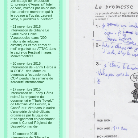
Vernissage de l’exposition
Empreintes d’Argos à l’Hotel
de Ville, invitées par un de nos
plus anciens membres qui fit
le voyage à Tuvalu, Laurent
Weyl, aujourd’hui au Vietnam.
- 21 novembre 2015 :
Intervention de Gilliane Le
Gallic avec Chloé
Vlassopoulos dans "200
millions de réfugiés
climatiques et moi et moi et
moi" organisé par ATTAC dans
le cadre du Festival Images
Mouvementées.
- 20 novembre 2015 :
Intervention de Fanny Héros à
la COP21 des Monts du
Lyonnais à l'occasion de la
COP, pendant la semaine de
solidarité internationale.
- 17 novembre 2015 :
Intervention de Fanny Héros
suite à la projection du
documentaire "Thule Tuvalu"
de Matthias Von Gunten, à
Condé-sur-Vire dans le cadre
d'une série de ciné-débats
organisés par la Ligue de
l'Enseignement en partenariat
avec le Conseil Régional de
Basse-Normandie.
- 19 octobre 2015 :
Intervention de Gilliane Le