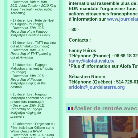
-
December 18th to 19th,
international rassemble plus de
2011: Alofa Tuvalu « 2010 King
EDN mandate l'organisme Tous l
Tides Festival » video public
screening
actions citoyennes francophones, 
d’information sur
www.jourdelat
- 17 décembre : Fête de Noël
du Fagogo (tournage)
-
December 17th, 2011 :
- 30 -
Recording of the Fagogo
Malipolipo Christmas Party
Contacts :
- 16 décembre : TMTI passing
out at Amatuku (tournage)
Fanny Héros
-
December 16th, 2011 :
Recording of TMTI passing
Téléphone (France) : 06 68 18 32
out at Amatuku
fanny@alofatuvalu.tv
- 14 décembre : Fagogo
*Plus d’information sur Alofa Tu
Malipolipo chantent à l'hôpital
(tournage)
-
December 14th, 2011 :
Sébastien Ridoin
Recording of Fagogo
Téléphone (Québec) : 514 728-01
Malipolipo singing at the
sridoin@jourdelaterre.org
hospital
- 13 décembre : Fagogo
Malipolipo chantent pour les
prisonniers (tournage)
-
December 13th, 2011:
Atelier de rentrée ave
Recording of Fagogo
Malipolipo singing for
prisoners
- 12 décembre : Projection du
Film réalisé par Gilliane sur le
Water Quizz à IRWM
-
December 12th, 2011: Alofa