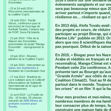
2016 s’ouvre sur une semaine 
Ensembles
évènements sanglants et sur une
sera pas beaucoup mieux que 201
- 23 et 24 août 2014 :
Rencontres internationales de
arriver partout n’importe quand,
la coalition Cop21
résilience en… résiliant ce qui n
- 19 août 2014 : Pacific
Voices, conférence pour le
En 2013 déjà, Alofa Tuvalu avait 
lancement de l'ouvrage de
des projets en cours, de réduire
Karibaiti Taoaba, Campus bas
de l'USP, Suva-Fiji Islands
participer au projet Biorap, qui 
Marine Life” publiée en 2013. O
- 21 juin 2014 : Fête de la
Maison des Ensembles,
alors que nos 8 scientifiques ét
présentation du projet "Manga
pas pourquoi. Début de la saiso
Ensemble" - reprogrammer le
futur.
En 2015, « Biogaz pour les Nazes 
- 19 juin 2014 : Réunion
Arabe et réédités en français et
plénière de la Coalition Cop21
reconnaîtra). Manga-Climat est so
- 14 juin 2014 : Intervention au
Pendant cette 21e conférence, Alo
Salon des Solidarités
à
l'invitation de Coordination Sud
présente tant au Bourget qu’au
“Grande Armée” aux côtés de c
- 17 mai 2014 : Braderie du
Coalition Climat21. Tout au fil 
Livre solidaire avec le Collectif
d'Associations de Solidarité
partout dans le monde. Toujours 
Internationale de la Ligue de
les crises” et un film ‘A qui la f
l'Enseignement.
- 11 avril 2014 : La Foulée du
Pour mes proches et moi-même, 2
10e - 10 écoles, 55 classes,
soit près de
2000 élèves de
nombreux membres de ma famille
primaire courent pour
leur consacrer plus de temps, fa
Tuvalu
.
construire une maison faite de d