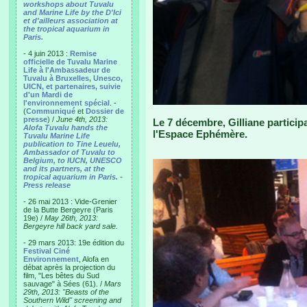
workshops about Tuvalu
and Marine Life by the D'Ici
et d'ailleurs association at
the tropical aquarium in
Paris.
- 4 juin 2013 :
Remise
officielle de Tuvalu Marine
Life à l'Ambassadeur de
Tuvalu à Bruxelles, Unesco,
UICN, et partenaires, suivie
d'un Mardi de
l'environnement spécial
. -
(
Communiqué
et
Dossier de
presse
) /
June 4th, 2013:
Le 7 décembre, Gilliane participa
Alofa Tuvalu hands the
l'Espace Ephémère.
Tuvalu Marine Life
publication to Tine Leuelu,
Ambassador of Tuvalu to
Belgium, to IUCN, UNESCO
and its partners, at the
tropical aquarium in Paris.
-
Press release
- 26 mai 2013 : Vide-Grenier
de la Butte Bergeyre (Paris
19e) /
May 26th, 2013:
Bergeyre hill back yard sale.
- 29 mars 2013: 19e édition du
Festival Ciné
Environnement
, Alofa en
débat après la projection du
film, "Les bêtes du Sud
sauvage" à Sées (61). /
Mars
29th, 2013: "Beasts of the
Southern Wild" screening and