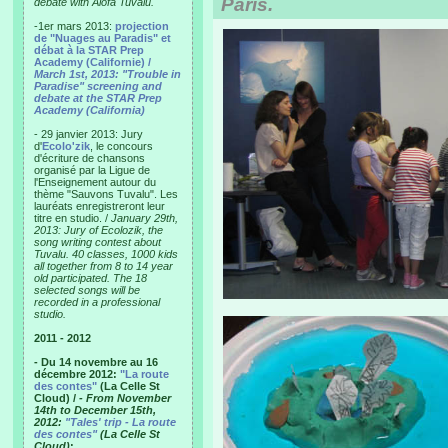
Paris.
debate with Alofa Tuvalu.
-1er mars 2013:
projection
de "Nuages au Paradis" et
débat à la STAR Prep
Academy (Californie) /
March 1st, 2013: "Trouble in
Paradise" screening and
debate at the STAR Prep
Academy (California)
- 29 janvier 2013: Jury
d'
Ecolo'zik
, le concours
d'écriture de chansons
organisé par la Ligue de
l'Enseignement autour du
thème "Sauvons Tuvalu". Les
lauréats enregistreront leur
titre en studio. /
January 29th,
2013: Jury of Ecolozik, the
song writing contest about
Tuvalu. 40 classes, 1000 kids
all together from 8 to 14 year
old participated. The 18
selected songs will be
recorded in a professional
studio.
2011 - 2012
- Du 14 novembre au 16
décembre 2012:
"La route
des contes"
(La Celle St
Cloud) /
- From November
14th to December 15th,
2012:
"Tales' trip - La route
des contes"
(La Celle St
Cloud)
: