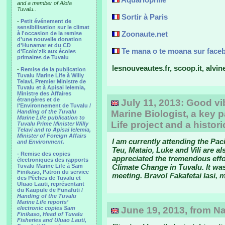
and a member of Alofa
Tuvalu..
Sortir à Paris
-
Petit événement de
sensibilisation sur le climat
Zoonaute.net
à l'occasion de la remise
d'une nouvelle donation
d'Hunamar et du CD
Te mana o te moana sur face
d'Ecolo'zik aux écoles
primaires de Tuvalu
lesnouveautes.fr, scoop.it, alvin
-
Remise de la publication
Tuvalu Marine Life à Willy
Telavi, Premier Ministre de
Tuvalu et à Apisai Ielemia,
Ministre des Affaires
étrangères et de
July 11, 2013: Good v
l'Environnement de Tuvalu /
Handing of the Tuvalu
Marine Biologist, a key p
Marine Life publication to
Life project and a histo
Tuvalu Prime Minister Willy
Telavi and to Apisai Ielemia,
Minister of Foreign Affairs
I am currently attending the Pac
and Environment.
Teu, Mataio, Luke and Vili are al
- Remise des copies
appreciated the tremendous effo
électroniques des rapports
Tuvalu Marine Life à Sam
Climate Change in Tuvalu. It was
Finikaso, Patron du service
meeting. Bravo! Fakafetai lasi, 
des Pêches de Tuvalu et
Uluao Lauti, représentant
du Kaupule de Funafuti /
Handing of the Tuvalu
Marine Life reports’
electronic copies Sam
June 19, 2013, from Na
Finikaso, Head of Tuvalu
Fisheries and Uluao Lauti,