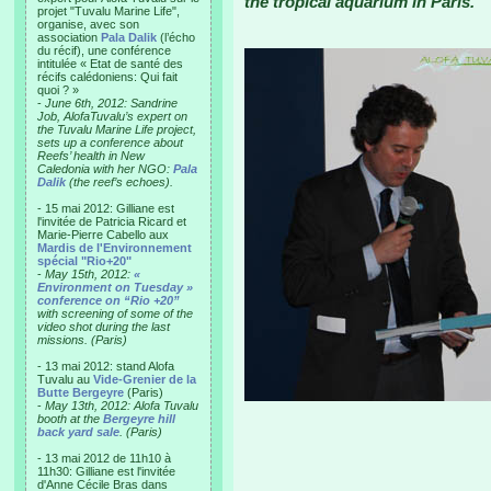
the tropical aquarium in Paris.
projet "Tuvalu Marine Life",
organise, avec son
association
Pala Dalik
(l’écho
du récif), une conférence
intitulée « Etat de santé des
récifs calédoniens: Qui fait
quoi ? »
-
June 6th, 2012: Sandrine
Job, AlofaTuvalu’s expert on
the Tuvalu Marine Life project,
sets up a conference about
Reefs’ health in New
Caledonia with her NGO:
Pala
Dalik
(the reef’s echoes).
- 15 mai 2012: Gilliane est
l'invitée de Patricia Ricard et
Marie-Pierre Cabello aux
Mardis de l'Environnement
spécial "Rio+20"
-
May 15th, 2012:
«
Environment on Tuesday »
conference on “Rio +20”
with screening of some of the
video shot during the last
missions. (Paris)
- 13 mai 2012: stand Alofa
Tuvalu au
Vide-Grenier de la
Butte Bergeyre
(Paris)
-
May 13th, 2012: Alofa Tuvalu
booth at the
Bergeyre hill
back yard sale
. (Paris)
- 13 mai 2012 de 11h10 à
11h30: Gilliane est l'invitée
d'Anne Cécile Bras dans