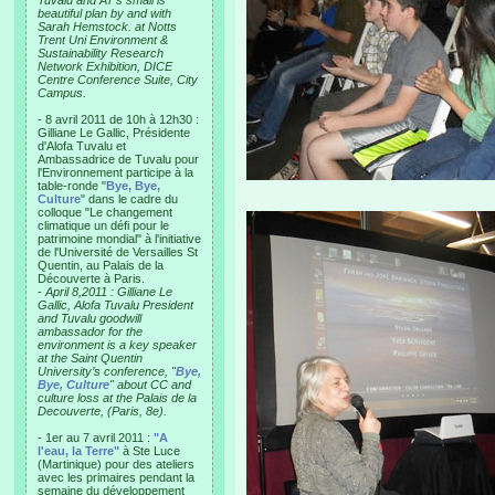
Tuvalu and AT’s small is
beautiful plan by and with
Sarah Hemstock. at Notts
Trent Uni Environment &
Sustainability Research
Network Exhibition, DICE
Centre Conference Suite, City
Campus.
- 8 avril 2011 de 10h à 12h30 :
Gilliane Le Gallic, Présidente
d'Alofa Tuvalu et
Ambassadrice de Tuvalu pour
l'Environnement participe à la
table-ronde "
Bye, Bye,
Culture
" dans le cadre du
colloque "Le changement
climatique un défi pour le
patrimoine mondial" à l'initiative
de l'Université de Versailles St
Quentin, au Palais de la
Découverte à Paris.
-
April 8,2011 : Gilliane Le
Gallic, Alofa Tuvalu President
and Tuvalu goodwill
ambassador for the
environment is a key speaker
at the Saint Quentin
University’s conference, "
Bye,
Bye, Culture
" about CC and
culture loss at the Palais de la
Decouverte, (Paris, 8e).
- 1er au 7 avril 2011 :
"A
l'eau, la Terre"
à Ste Luce
(Martinique) pour des ateliers
avec les primaires pendant la
semaine du développement