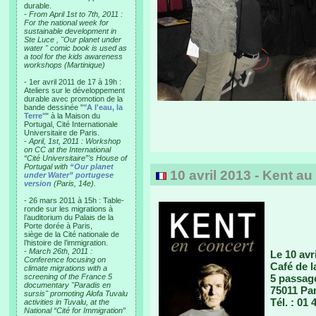
durable.
-
From April 1st to 7th, 2011 :
For the national week for
sustainable development in
Ste Luce , "Our planet under
water " comic book is used as
a tool for the kids awareness
workshops (Martinique)
- 1er avril 2011 de 17 à 19h :
Ateliers sur le développement
durable avec promotion de la
bande dessinée "
"A l'eau, la
Terre"
" à la Maison du
Portugal, Cité Internationale
Universitaire de Paris.
-
April, 1st, 2011 : Workshop
on CC at the International
“Cité Universitaire”’s House of
Portugal with
“Our planet
10 avril 2013 - Kent au
under Water” portugese
version
(Paris, 14e).
- 26 mars 2011 à 15h : Table-
ronde sur les migrations à
l’auditorium du Palais de la
Porte dorée à Paris,
siège de la Cité nationale de
l’histoire de l’immigration.
-
March 26th, 2011 :
Le 10 avr
Conference focusing on
Café de 
climate migrations with a
screening of the France 5
5 passag
documentary "Paradis en
75011 Par
sursis" promoting Alofa Tuvalu
Tél. : 01 
activities in Tuvalu, at the
National “Cité for Immigration”