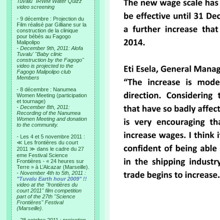
Tuvalu "IRWM Water Quizz"
video screening
- 9 décembre : Projection du
Film réalisé par Gilliane sur la
construction de la clinique
pour bébés au Fagogo
Malipolipo
-
December 9th, 2011: Alofa
Tuvalu' "Baby clinic
construction by the Fagogo"
video is projected to the
Fagogo Malipolipo club
Members
- 8 décembre : Nanumea
Women Meeting (participation
et tournage)
-
December 8th, 2011:
Recording of the Nanumea
Women Meeting and donation
to the community.
- Les 4 et 5 novembre 2011 :
≪ Les frontières du court
2011 ≫ dans le cadre du 27
eme Festival Science
Frontières - « 24 heures sur
Terre » à L’Alcazar (Marseille).
-
November 4th to 5th, 2011 :
"Tuvalu Earth hour 2009" !!
video at the "frontières du
court 2011" film competition
part of the 27th "Science
Frontières" Festival
(Marseille).