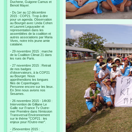
Duchene, Guigone Camus et
Benoit Mayer.
- Du 1er au 12 décembre
2015 : COP21. Trop à dire
pour un agenda. Observation
au Bourget avec Linda Cohen
et Laurent Leguyader et
representation dans les
assemblées de la coalition et
autres associations par Maria
Vives, notre très jeune amie
catalane.
- 29 novembre 2015 : marche
de la Coalition Climat 21 dans
les rues de Paris.
- 27 novembre 2015 : Retrait
de nos badges
d’observateurs, à la COP21
au Bourget. Nous
appréhendions les longues
files de Copenhagen.
Personne encore sur les lieux.
En 3mn nous avions nos
Sesames.
- 26 novembre 2015 - 14h30 :
Intervention de Gilliane Le
Gallic sur France Tv Outre-
mer Première dans l'émission
Transversal Environnement
sur le thème "COP21 : les
enjeux pour l'Outre-mer".
- 25novembre 2015 :