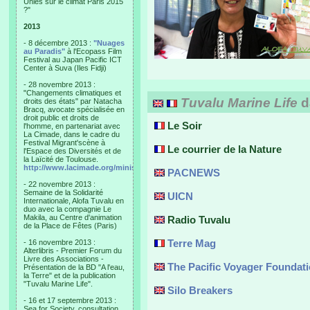
Unies sur le climat Paris 2015
?"
2013
- 8 décembre 2013 :
"Nuages
au Paradis"
à l'Ecopass Film
Festival au Japan Pacific ICT
Center à Suva (Iles Fidji)
- 28 novembre 2013 :
"Changements climatiques et
Tuvalu Marine Life
d
droits des états" par Natacha
Bracq, avocate spécialisée en
droit public et droits de
Le Soir
l'homme, en partenariat avec
La Cimade, dans le cadre du
Festival Migrant'scène à
Le courrier de la Nature
l'Espace des Diversités et de
la Laïcité de Toulouse.
http://www.lacimade.org/minisites/migrantscene
PACNEWS
- 22 novembre 2013 :
Semaine de la Solidarité
UICN
Internationale, Alofa Tuvalu en
duo avec la compagnie Le
Makila, au Centre d'animation
Radio Tuvalu
de la Place de Fêtes (Paris)
Terre Mag
- 16 novembre 2013 :
Alterlibris - Premier Forum du
Livre des Associations -
The Pacific Voyager Foundat
Présentation de la BD "A l'eau,
la Terre" et de la publication
"Tuvalu Marine Life".
Silo Breakers
- 16 et 17 septembre 2013 :
Sea for Society, consultation