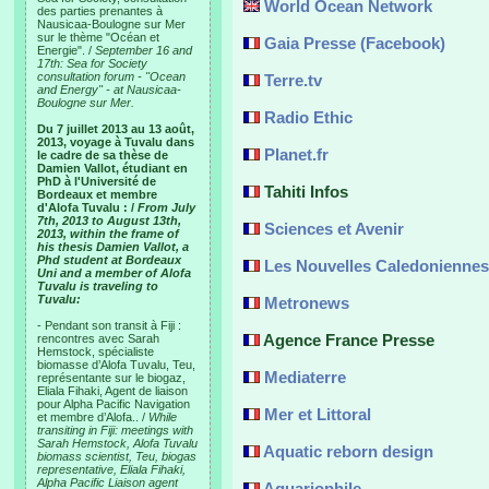
World Ocean Network
des parties prenantes à
Nausicaa-Boulogne sur Mer
sur le thème "Océan et
Gaia Presse (Facebook)
Energie". /
September 16 and
17th: Sea for Society
consultation forum - "Ocean
Terre.tv
and Energy" - at Nausicaa-
Boulogne sur Mer.
Radio Ethic
Du 7 juillet 2013 au 13 août,
2013, voyage à Tuvalu dans
Planet.fr
le cadre de sa thèse de
Damien Vallot, étudiant en
PhD à l'Université de
Tahiti Infos
Bordeaux et membre
d'Alofa Tuvalu : /
From July
7th, 2013 to August 13th,
Sciences et Avenir
2013, within the frame of
his thesis Damien Vallot, a
Phd student at Bordeaux
Les Nouvelles Caledoniennes
Uni and a member of Alofa
Tuvalu is traveling to
Tuvalu:
Metronews
- Pendant son transit à Fiji :
Agence France Presse
rencontres avec Sarah
Hemstock, spécialiste
biomasse d’Alofa Tuvalu, Teu,
Mediaterre
représentante sur le biogaz,
Eliala Fihaki, Agent de liaison
pour Alpha Pacific Navigation
Mer et Littoral
et membre d’Alofa.. /
While
transiting in Fiji: meetings with
Sarah Hemstock, Alofa Tuvalu
Aquatic reborn design
biomass scientist, Teu, biogas
representative, Eliala Fihaki,
Alpha Pacific Liaison agent
Aquariophile