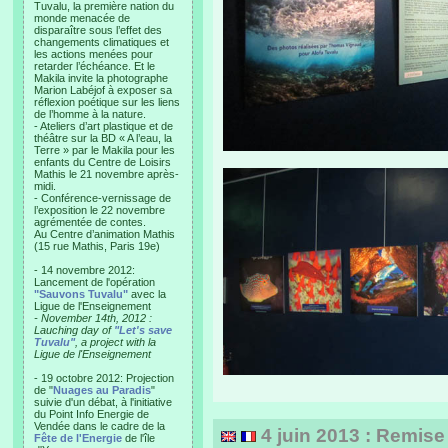
Tuvalu, la première nation du
monde menacée de
disparaître sous l’effet des
changements climatiques et
les actions menées pour
retarder l’échéance. Et le
Makila invite la photographe
Marion Labéjof à exposer sa
réflexion poétique sur les liens
de l’homme à la nature.
- Ateliers d’art plastique et de
théâtre sur la BD « A l’eau, la
Terre » par le Makila pour les
enfants du Centre de Loisirs
Mathis le 21 novembre après-
midi.
- Conférence-vernissage de
l’exposition le 22 novembre
agrémentée de contes.
Au Centre d’animation Mathis
(15 rue Mathis, Paris 19e)
- 14 novembre 2012:
Lancement de l'opération
"Sauvons Tuvalu"
avec la
Ligue de l'Enseignement
- November 14th, 2012 :
Lauching day of
"Let's save
Tuvalu"
, a project with la
Ligue de l'Enseignement
- 19 octobre 2012: Projection
de "
Nuages au Paradis
"
suivie d'un débat, à l'initiative
du Point Info Energie de
Vendée dans le cadre de la
4 juin 2013 : Remise 
Fête de l'Energie
de l'île