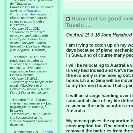
- 28 octobre 2011 : projection
de "Nuages au
Paradis"/"Trouble in Paradise"
suivi d'un
débat avec
Christopher Horner
pour un
Some not so good news 
réseau de professeurs de
sciences à Los Angeles
Tuvalu….
(Californie).
-
October 28th, 2011 :
"
"Trouble in Paradise"
On April 15 & 18 John Hensford 
screening and debate with
Christopher Horner for a
science network schools
I am trying to catch up on my wo
headed by Lisa Niver Rajna.
days because of plane mechanic
(Los Angeles - California).
in Suva, and of course many peo
- 19 octobre 2011 : Table-
ronde dans le cadre de
"Biodiversité et Peuples du
I will be relocating to Australia
monde", un événement
is very bad indeed and we’ve had
organisé par l'association
the economy is me moving out. I’
Plante & Planète.
-
October 19, 2011 :
home. Eti and Sina will be movin
"Biodiversity and people of the
to my (former) house. That’s par
world" ("Biodiversité et
Peuples du monde"), by the
Plant & Planet Association.
It will be strange handing over th
- 4 octobre 2011 : Gilliane
substantial slice of my life (fift
intervient au séminaire « Les
residence the only countries in
migrant(e)s du climat », à
Australia.
Bruxelles
-
October 4th, 2011 : Gilliane
is a keyspeaker at the
My moving gives the opportunity
"Climate Migrants" seminar in
Brussels
consumption too. One month ago
removed the batteries from the
- 10 septembre 2011 :
Forum