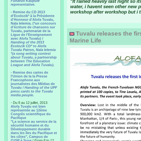
"It rained heavily last night so 
Funafuti Kaupule
representative.
water, i havent seen other new p
workshop after workshop but i th
- Remise du CD 2013
d'Ecolozik* à la Présidente
d'Honneur d'Alofa Tuvalu,
Nala Ielemia. (*un concours
d'écriture de chansons sur
Tuvalu, partenariat de la
Tuvalu releases the firs
Ligue de l'Enseignement
avec Alofa Tuvalu) /
Marine Life
Handing of the 2013
Ecolozik CD* to Alofa
Tuvalu Patron, Nala Ielemia
*(a song writing contest
about Tuvalu, a partnership
between The Education
League and Alofa Tuvalu).
- Remise des cartes de
l'Union de la la Presse
Francophone aux
journalistes des Médias de
Tuvalu /
Handing of the UPF
press cards to the Tuvalu
media people.
- Du 8 au 12 juillet, 2013:
Alofa Tuvalu est bien
représentée au 12ème
Congrès scientifique du
Pacifique
"La science au service de la
sécurité humaine et du
Développement durable
dans les îles du Pacifique et
les côtes", Campus de
l'USP à Suva
/
From 8 to 12