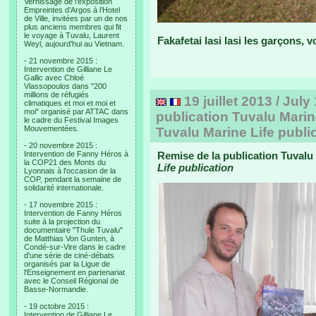
Vernissage de l’exposition
Empreintes d’Argos à l’Hotel
de Ville, invitées par un de nos
plus anciens membres qui fit
le voyage à Tuvalu, Laurent
Fakafetai lasi lasi les garçons, 
Weyl, aujourd’hui au Vietnam.
- 21 novembre 2015 :
Intervention de Gilliane Le
Gallic avec Chloé
Vlassopoulos dans "200
millions de réfugiés
19 juillet 2013 / Jul
climatiques et moi et moi et
moi" organisé par ATTAC dans
publication Tuvalu Marin
le cadre du Festival Images
Mouvementées.
Tuvalu Marine Life publi
- 20 novembre 2015 :
Intervention de Fanny Héros à
Remise de la publication Tuvalu 
la COP21 des Monts du
Life publication
Lyonnais à l'occasion de la
COP, pendant la semaine de
solidarité internationale.
- 17 novembre 2015 :
Intervention de Fanny Héros
suite à la projection du
documentaire "Thule Tuvalu"
de Matthias Von Gunten, à
Condé-sur-Vire dans le cadre
d'une série de ciné-débats
organisés par la Ligue de
l'Enseignement en partenariat
avec le Conseil Régional de
Basse-Normandie.
- 19 octobre 2015 :
Intervention de Gilliane Le