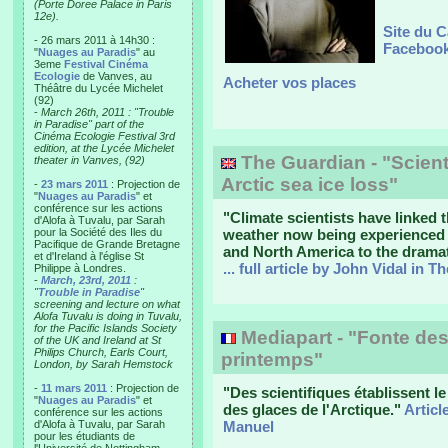
(Porte Doree Palace in Paris
12e).
Site du C
- 26 mars 2011 à 14h30 :
Facebook
"
Nuages au Paradis
" au
3eme
Festival Cinéma
Ecologie
de Vanves, au
Acheter vos places
Théâtre du Lycée Michelet
(92)
-
March 26th, 2011 : "Trouble
in Paradise" part of the
Cinéma Ecologie Festival 3rd
edition, at the Lycée Michelet
The Guardian - "Scienti
theater in Vanves, (92)
Arctic sea ice loss"
-
23 mars 2011
: Projection de
"
Nuages au Paradis
" et
conférence sur les actions
"Climate scientists have linked
d'Alofa à Tuvalu, par Sarah
pour la Société des Iles du
weather now being experienced a
Pacifique de Grande Bretagne
and North America to the dramati
et d'Ireland à l'église St
... full article by John Vidal in 
Philippe à Londres.
-
March, 23rd, 2011
:
"
Trouble in Paradise
"
screening and lecture on what
Alofa Tuvalu is doing in Tuvalu,
for the Pacific Islands Society
Mediapart - "Fonte des
of the UK and Ireland at St
Philips Church, Earls Court,
printemps"
London, by Sarah Hemstock
-
11 mars 2011
: Projection de
"Des scientifiques établissent le 
"
Nuages au Paradis
" et
des glaces de l'Arctique."
Articl
conférence sur les actions
d'Alofa à Tuvalu, par Sarah
Manuel
pour les étudiants de