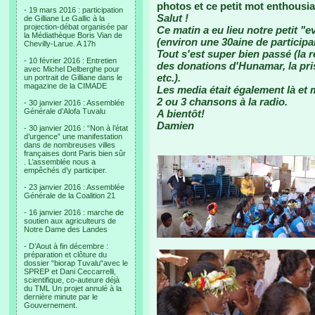
photos et ce petit mot enthousia
- 19 mars 2016 : participation
Salut !
de Gilliane Le Gallic à la
projection-débat organisée par
Ce matin a eu lieu notre petit "
la Médiathèque Boris Vian de
(environ une 30aine de participa
Chevilly-Larue. A 17h
Tout s'est super bien passé (la 
- 10 février 2016 : Entretien
des donations d'Hunamar, la pri
avec Michel Delberghe pour
etc.).
un portrait de Gilliane dans le
magazine de la CIMADE
Les media était également là et 
2 ou 3 chansons à la radio.
- 30 janvier 2016 : Assemblée
Générale d’Alofa Tuvalu
A bientôt!
Damien
- 30 janvier 2016 : “Non à l’état
d’urgence” une manifestation
dans de nombreuses villes
françaises dont Paris bien sûr
. L’assemblée nous a
empêchés d’y participer.
- 23 janvier 2016 : Assemblée
Générale de la Coalition 21
- 16 janvier 2016 : marche de
soutien aux agriculteurs de
Notre Dame des Landes
- D’Aout à fin décembre :
préparation et clôture du
dossier “biorap Tuvalu“avec le
SPREP et Dani Ceccarrelli,
scientifique, co-auteure déjà
du TML Un projet annulé à la
dernière minute par le
Gouvernement.