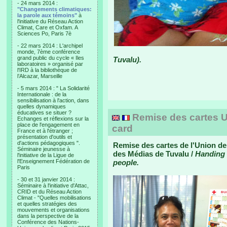
- 24 mars 2014 :
"Changements climatiques:
la parole aux témoins"
à
l'initiative du Réseau Action
Climat, Care et Oxfam. A
Sciences Po, Paris 7è
- 22 mars 2014 : L'archipel
monde, 7ème conférence
grand public du cycle « Iles
Tuvalu).
laboratoires » organisé par
l'IRD à la bibliothèque de
l’Alcazar, Marseille
- 5 mars 2014 : " La Solidarité
Internationale : de la
sensibilisation à l'action, dans
quelles dynamiques
éducatives se situer ?
Remise des cartes U
Echanges et réflexions sur la
place de l'engagement en
card
France et à l'étranger ;
présentation d'outils et
d'actions pédagogiques ".
Remise des cartes de l'Union de
Séminaire jeunesse à
des Médias de Tuvalu /
Handing 
l'initiative de la Ligue de
l'Enseignement Fédération de
people.
Paris
- 30 et 31 janvier 2014 :
Séminaire à l'initiative d'Attac,
CRID et du Réseau Action
Climat - "Quelles mobilisations
et quelles stratégies des
mouvements et organisations
dans la perspective de la
Conférence des Nations-