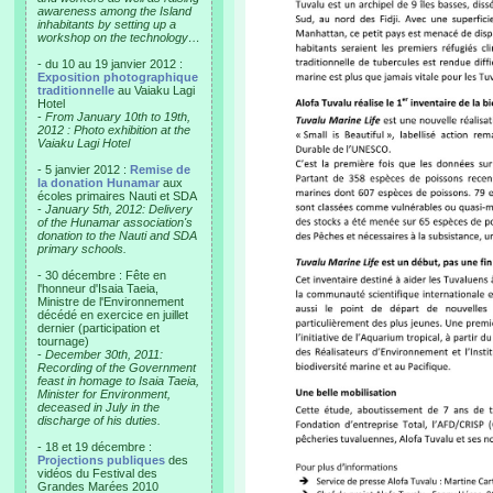
awareness among the Island
inhabitants by setting up a
workshop on the technology…
- du 10 au 19 janvier 2012 :
Exposition photographique
traditionnelle
au Vaiaku Lagi
Hotel
-
From January 10th to 19th,
2012 : Photo exhibition at the
Vaiaku Lagi Hotel
- 5 janvier 2012 :
Remise de
la donation Hunamar
aux
écoles primaires Nauti et SDA
-
January 5th, 2012: Delivery
of the Hunamar association's
donation to the Nauti and SDA
primary schools.
- 30 décembre : Fête en
l'honneur d'Isaia Taeia,
Ministre de l'Environnement
décédé en exercice en juillet
dernier (participation et
tournage)
-
December 30th, 2011:
Recording of the Government
feast in homage to Isaia Taeia,
Minister for Environment,
deceased in July in the
discharge of his duties.
- 18 et 19 décembre :
Projections publiques
des
vidéos du Festival des
Grandes Marées 2010