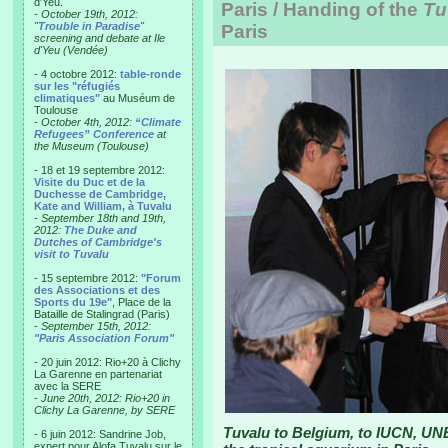
d'Yeu.
Paris / Handing of the
Tu
- October 19th, 2012:
"
Trouble in Paradise
"
Paris
screening and debate at Ile
d'Yeu (Vendée)
- 4 octobre 2012:
table-ronde
sur les "réfugiés
climatiques"
au Muséum de
Toulouse
-
October 4th, 2012:
“Climate
Refugees” Conference
at
the Museum (Toulouse)
- 18 et 19 septembre 2012:
Visite du Duc et de la
Duchesse de Cambridge,
Kate and William, à Tuvalu
-
September 18th and 19th,
2012:
The Duke and
Dutches of Cambridge's
visit to Tuvalu
- 15 septembre 2012:
"Forum
des Associations et des
Sports du 19e"
, Place de la
Bataille de Stalingrad (Paris)
-
September 15th, 2012:
"Paris Association Forum"
- 20 juin 2012: Rio+20 à Clichy
La Garenne en partenariat
avec la SERE
-
June 20th, 2012: Rio+20 in
Clichy La Garenne, by SERE
Tuvalu to Belgium, to IUCN, UN
- 6 juin 2012: Sandrine Job,
expert pour Alofa Tuvalu sur le