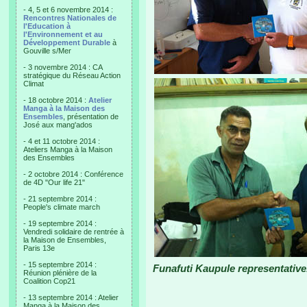
- 4, 5 et 6 novembre 2014 :
Rencontres Nationales de
l'Education à
l'Environnement et au
Développement Durable
à
Gouville s/Mer
- 3 novembre 2014 : CA
stratégique du Réseau Action
Climat
- 18 octobre 2014 :
Atelier
Manga à la Maison des
Ensembles
, présentation de
José aux mang'ados
- 4 et 11 octobre 2014 :
Ateliers Manga à la Maison
des Ensembles
- 2 octobre 2014 : Conférence
de 4D "Our life 21"
- 21 septembre 2014 :
People's climate march
- 19 septembre 2014 :
Vendredi solidaire de rentrée à
la Maison de Ensembles,
Paris 13e
- 15 septembre 2014 :
Funafuti Kaupule representative
Réunion plénière de la
Coalition Cop21
- 13 septembre 2014 : Atelier
Manga à la Maison des