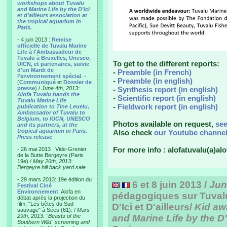
workshops about Tuvalu
and Marine Life by the D'Ici
et d'ailleurs association at
the tropical aquarium in
Paris.
- 4 juin 2013 :
Remise
officielle de Tuvalu Marine
Life à l'Ambassadeur de
Tuvalu à Bruxelles, Unesco,
To get to the different reports:
UICN, et partenaires, suivie
d'un Mardi de
-
Preamble (in French)
l'environnement spécial
. -
-
Preamble (in english)
(
Communiqué
et
Dossier de
presse
) /
June 4th, 2013:
-
Synthesis report (in english)
Alofa Tuvalu hands the
-
Scientific report (in english)
Tuvalu Marine Life
-
Fieldwork report (in english)
publication to Tine Leuelu,
Ambassador of Tuvalu to
Belgium, to IUCN, UNESCO
Photos available on request,
se
and its partners, at the
tropical aquarium in Paris.
-
Also check
our Youtube channe
Press release
For more info : alofatuvalu(a)alo
- 26 mai 2013 : Vide-Grenier
de la Butte Bergeyre (Paris
19e) /
May 26th, 2013:
Bergeyre hill back yard sale.
- 29 mars 2013: 19e édition du
6 et 8 juin 2013 /
Jun
Festival Ciné
Environnement
, Alofa en
pédagogiques sur Tuvalu 
débat après la projection du
film, "Les bêtes du Sud
D'Ici et D'ailleurs/
Kid aw
sauvage" à Sées (61). /
Mars
29th, 2013: "Beasts of the
and Marine Life by the D'I
Southern Wild" screening and