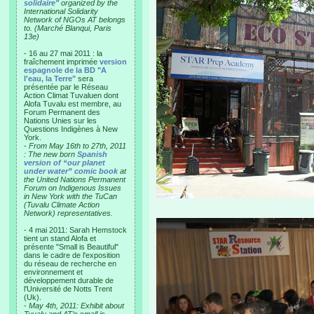
solidaire"
organized by the
International Solidarity
Network of NGOs AT belongs
to. (Marché Blanqui, Paris
13e)
- 16 au 27 mai 2011 : la
fraîchement imprimée
version
espagnole de la BD "A
l'eau, la Terre"
sera
présentée par le Réseau
Action Climat Tuvaluen dont
Alofa Tuvalu est membre, au
Forum Permanent des
Nations Unies sur les
Questions Indigènes à New
York.
-
From May 16th to 27th, 2011
: The new born
Spanish
version of “our planet
under water” comic book
at
the United Nations Permanent
Forum on Indigenous Issues
in New York with the TuCan
(Tuvalu Climate Action
Network) representatives.
- 4 mai 2011: Sarah Hemstock
tient un stand Alofa et
présente "Small is Beautiful"
dans le cadre de l'exposition
du réseau de recherche en
environnement et
développement durable de
l'Université de Notts Trent
(Uk).
-
May 4th, 2011: Exhibit about