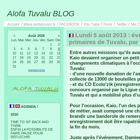
Alofa Tuvalu BLOG
/
/
/
/
/
/
Accueil
Www.alofatuvalu.tv
FACEBOOK
You Tube
Flickr
Twitter
Me C
Lundi 5 août 2013 : é
«
Août 2026
»
Lun.
Mar.
Mer.
Jeu.
Ven.
Sam.
Dim.
primaires de Tuvalu, par
1
2
3
4
5
6
7
8
9
Entre autres missions qu'ils av
10
11
12
13
14
15
16
Kaio devaient organiser un peti
17
18
19
20
21
22
23
24
25
26
27
28
29
30
changements climatiques à l'occ
31
Tuvalu:
09/08/2026
- d'une nouvelle donation de l'a
collecte de 13000 de bouteilles p
- et du CD Ecolo'zik (enregistr
concours organisé par la Ligue 
Tuvalu et qui a mobilisé plus d'un
Pour l'occasion, Kaio, l'un des
AGENDA !
de métier, avait composé une ch
2016
brandir une banderole de remerc
enregistrement doit être rapatrié
TIME TO SIT BACK AND
THINK
la fin du mois.
ENFIN LA POSSIBILITE DE
FAIRE PAUSE POUR
Juste après l'événement, Damien
REFLECHIR