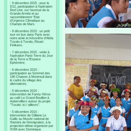
- 9 décembre 2015 : pour le
D12, participation à l’opération
Red Line, sur l’avenue de la
Grande Armée et au
rassemblement “Etat
d’Urgence Climatique au
Champs de Mars.
- 8 décembre 2015 : un petit
tour en bus dans Paris avec
notre amie et trésorière d’Alofa
Tuvalu à Tuvalu, Risasi
Finikaso.
- 7 décembre 2015 : visite à
l’opération Paris-Terre du Jour
de la Terre a l’Espace
Ephémère.
- 6 décembre 2015 :
participation au Sommet des
196 Chaises à Montreuil dans
le cadre du village des
alternatives.
- 5 décembre 2015 :
Intervention de Fanny Héros
au café Le Grand Bouillon à
Aubervilliers autour du projet
"Tuvalu: ici / ailleurs".
- 5 décembre 2015 :
intervention de Gilliane Le
Gallic au Musée national de
l’histoire de l’immigration, à la
projection-débat organisee par
l’OIM avec Dominique