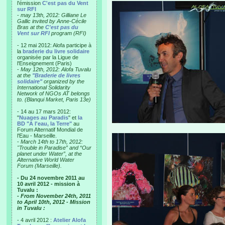
l'émission
C'est pas du Vent
sur RFI
-
may 13th, 2012: Gilliane Le
Gallic invited by Anne-Cécile
Bras at the
C'est pas du
Vent sur RFI
program (RFI)
- 12 mai 2012: Alofa participe à
la
braderie du livre solidaire
organisée par la Ligue de
l'Enseignement (Paris)
-
May 12th, 2012: Alofa Tuvalu
at the
"Braderie de livres
solidaire"
organized by the
International Solidarity
Network of NGOs AT belongs
to. (Blanqui Market, Paris 13e)
- 14 au 17 mars 2012:
"
Nuages au Paradis
" et
la
BD "A l'eau, la Terre"
au
Forum Alternatif Mondial de
l'Eau - Marseille.
-
March 14th to 17th, 2012:
"Trouble in Paradise” and “Our
planet under Water”, at the
Alternative World Water
Forum (Marseille).
- Du 24 novembre 2011 au
10 avril 2012 - mission à
Tuvalu :
- From November 24th, 2011
to April 10th, 2012 - Mission
in Tuvalu :
- 4 avril 2012 :
Atelier Alofa