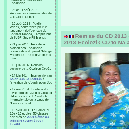
Ensembles
- 23 et 24 août 2014 :
Rencontres internationales de
la coalition Cop21
- 19 août 2014 : Pacific
Voices, conférence pour le
lancement de l'ouvrage de
Karibaiti Taoaba, Campus bas
Remise du CD 2013 d'
de l'USP, Suva-Fiji Islands
2013 Ecolozik CD to Nal
- 21 juin 2014 : Fête de la
Maison des Ensembles,
présentation du projet "Manga
Ensemble" - reprogrammer le
futur.
- 19 juin 2014 : Réunion
plénière de la Coalition Cop21
- 14 juin 2014 : Intervention au
Salon des Solidarités
à
l'invitation de Coordination Sud
- 17 mai 2014 : Braderie du
Livre solidaire avec le Collectif
d'Associations de Solidarité
Internationale de la Ligue de
l'Enseignement.
- 11 avril 2014 : La Foulée du
10e - 10 écoles, 55 classes,
soit près de
2000 élèves de
primaire courent pour
Tuvalu
.