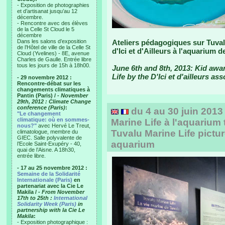
- Exposition de photographies
et d’artisanat jusqu’au 12
décembre.
- Rencontre avec des élèves
de la Celle St Cloud le 5
décembre
Dans les salons d’exposition
Ateliers pédagogiques sur Tuvalu
de l’Hôtel de ville de la Celle St
d'Ici et d'Ailleurs à l'aquarium 
Cloud (Yvelines) - 8E, avenue
Charles de Gaulle. Entrée libre
tous les jours de 15h à 18h00.
June 6th and 8th, 2013: Kid aw
Life by the D'Ici et d'ailleurs as
- 29 novembre 2012 :
Rencontre-débat sur les
changements climatiques à
Pantin (Paris) /
- November
29th, 2012 : Climate Change
conference (Paris)
:
du 4 au 30 juin 2013
"Le changement
climatique: où en sommes-
Marine Life à l'aquarium 
nous?"
avec Hervé Le Treut,
Tuvalu Marine Life pictur
climatologue, membre du
GIEC. Salle polyvalente de
aquarium
l’Ecole Saint-Exupéry - 40,
quai de l’Aisne. A 18h30,
entrée libre.
- 17 au 25 novembre 2012 :
Semaine de la Solidarité
Internationale (Paris)
en
partenariat avec la Cie Le
Makila /
- From November
17th to 25th :
International
Solidarity Week (Paris)
in
partnership with la Cie Le
Makila
:
- Exposition photographique :