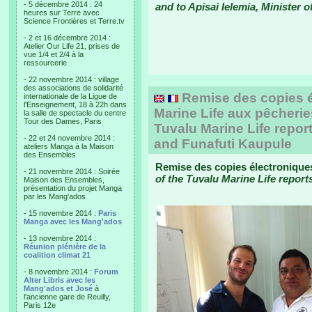
- 5 décembre 2014 : 24
and to Apisai Ielemia, Minister 
heures sur Terre avec
Science Frontières et Terre.tv
- 2 et 16 décembre 2014 :
Atelier Our Life 21, prises de
vue 1/4 et 2/4 à la
ressourcerie
- 22 novembre 2014 : village
des associations de solidarité
Remise des copies é
internationale de la Ligue de
l'Enseignement, 18 à 22h dans
Marine Life aux pêcherie
la salle de spectacle du centre
Tour des Dames, Paris
Tuvalu Marine Life report
- 22 et 24 novembre 2014 :
and Funafuti Kaupule
ateliers Manga à la Maison
des Ensembles
Remise des copies électroniques
- 21 novembre 2014 : Soirée
of the Tuvalu Marine Life reports
Maison des Ensembles,
présentation du projet Manga
par les Mang'ados
- 15 novembre 2014 :
Paris
Manga avec les Mang'ados
- 13 novembre 2014 :
Réunion plénière de la
coalition climat 21
- 8 novembre 2014 :
Forum
Alter Libris avec les
Mang'ados et José
à
l'ancienne gare de Reuilly,
Paris 12e