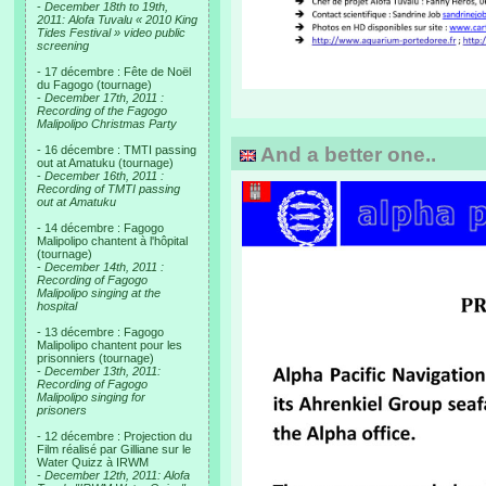
-
December 18th to 19th,
2011: Alofa Tuvalu « 2010 King
Tides Festival » video public
screening
- 17 décembre : Fête de Noël
du Fagogo (tournage)
-
December 17th, 2011 :
Recording of the Fagogo
Malipolipo Christmas Party
- 16 décembre : TMTI passing
And a better one..
out at Amatuku (tournage)
-
December 16th, 2011 :
Recording of TMTI passing
out at Amatuku
- 14 décembre : Fagogo
Malipolipo chantent à l'hôpital
(tournage)
-
December 14th, 2011 :
Recording of Fagogo
Malipolipo singing at the
hospital
- 13 décembre : Fagogo
Malipolipo chantent pour les
prisonniers (tournage)
-
December 13th, 2011:
Recording of Fagogo
Malipolipo singing for
prisoners
- 12 décembre : Projection du
Film réalisé par Gilliane sur le
Water Quizz à IRWM
-
December 12th, 2011: Alofa