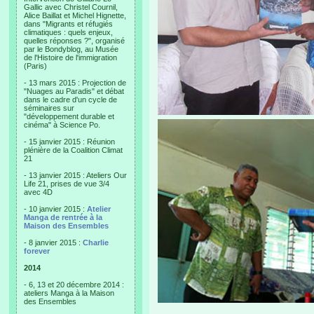
Gallic avec Christel Cournil,
Alice Baillat et Michel Hignette,
dans "Migrants et réfugiés
climatiques : quels enjeux,
quelles réponses ?", organisé
par le Bondyblog, au Musée
de l'Histoire de l'immigration
(Paris)
- 13 mars 2015 : Projection de
"Nuages au Paradis" et débat
dans le cadre d'un cycle de
séminaires sur
"développement durable et
cinéma" à Science Po.
- 15 janvier 2015 : Réunion
plénière de la Coalition Climat
21
- 13 janvier 2015 : Ateliers Our
Life 21, prises de vue 3/4
avec 4D
- 10 janvier 2015 :
Atelier
Manga de rentrée à la
Maison des Ensembles
- 8 janvier 2015 :
Charlie
forever
2014
- 6, 13 et 20 décembre 2014 :
ateliers Manga à la Maison
des Ensembles