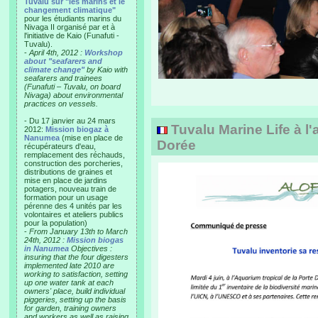
Tuvalu sur "les marins et le
changement climatique"
pour les étudiants marins du
Nivaga II organisé par et à
l'initiative de Kaio (Funafuti -
Tuvalu).
-
April 4th, 2012 :
Workshop
about "seafarers and
climate change"
by Kaio with
seafarers and trainees
(Funafuti – Tuvalu, on board
Nivaga) about environmental
practices on vessels.
- Du 17 janvier au 24 mars
Tuvalu Marine Life à l'
2012:
Mission biogaz à
Nanumea
(mise en place de
Dorée
récupérateurs d'eau,
remplacement des réchauds,
construction des porcheries,
distributions de graines et
mise en place de jardins
potagers, nouveau train de
formation pour un usage
pérenne des 4 unités par les
volontaires et ateliers publics
pour la population)
-
From January 13th to March
24th, 2012 :
Mission biogas
in Nanumea
Objectives :
insuring that the four digesters
implemented late 2010 are
working to satisfaction, setting
up one water tank at each
owners' place, build individual
piggeries, setting up the basis
for garden, training owners
and workers as well as raising