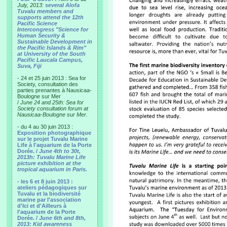
July, 2013:
several Alofa
Tuvalu members and
supports attend the 12th
Pacific Science
Intercongress "Science for
Human Security &
Sustainable Development in
the Pacific Islands & Rim"
at University of the South
Pacific Laucala Campus,
Suva, Fiji
- 24 et 25 juin 2013 : Sea for
Society, consultation des
parties prenantes à Nausicaa-
Boulogne sur Mer
/
June 24 and 25th: Sea for
Society consultation forum at
Nausicaa-Boulogne sur Mer.
- du 4 au 30 juin 2013 :
Exposition photographique
sur le projet Tuvalu Marine
Life à l'aquarium de la Porte
Dorée. /
June 4th to 30t,
2013h: Tuvalu Marine Life
picture exhibition at the
tropical aquarium in Paris.
- les 6 et 8 juin 2013 :
ateliers pédagogiques sur
Tuvalu et la biodiversité
marine par l'association
d'Ici et d'Ailleurs à
l'aquarium de la Porte
Dorée. /
June 6th and 8th,
2013: Kid awareness