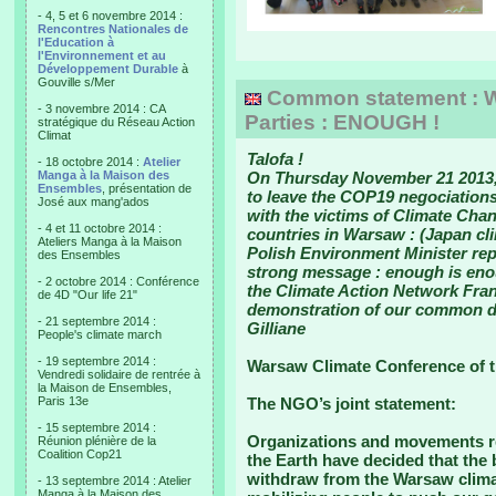
- 4, 5 et 6 novembre 2014 :
Rencontres Nationales de
l'Education à
l'Environnement et au
Développement Durable
à
Gouville s/Mer
Common statement : W
- 3 novembre 2014 : CA
Parties : ENOUGH !
stratégique du Réseau Action
Climat
Talofa !
- 18 octobre 2014 :
Atelier
Manga à la Maison des
On Thursday November 21 2013,
Ensembles
, présentation de
to leave the COP19 negociations. 
José aux mang'ados
with the victims of Climate Cha
- 4 et 11 octobre 2014 :
countries in Warsaw : (Japan cli
Ateliers Manga à la Maison
Polish Environment Minister rep
des Ensembles
strong message : enough is enou
- 2 octobre 2014 : Conférence
the Climate Action Network Fran
de 4D "Our life 21"
demonstration of our common d
- 21 septembre 2014 :
Gilliane
People's climate march
- 19 septembre 2014 :
Warsaw Climate Conference of 
Vendredi solidaire de rentrée à
la Maison de Ensembles,
Paris 13e
The NGO’s joint statement:
- 15 septembre 2014 :
Organizations and movements re
Réunion plénière de la
Coalition Cop21
the Earth have decided that the b
withdraw from the Warsaw climat
- 13 septembre 2014 : Atelier
Manga à la Maison des