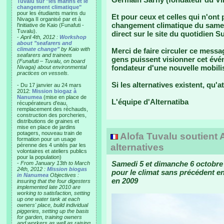
Tuvalu sur "les marins et le
changement climatique"
pour les étudiants marins du
Et pour ceux et celles qui n'ont
Nivaga II organisé par et à
changement climatique du samedi
l'initiative de Kaio (Funafuti -
Tuvalu).
direct sur le site du quotidien S
-
April 4th, 2012 :
Workshop
about "seafarers and
climate change"
by Kaio with
Merci de faire circuler ce messag
seafarers and trainees
gens puissent visionner cet événe
(Funafuti – Tuvalu, on board
fondateur d'une nouvelle mobilis
Nivaga) about environmental
practices on vessels.
Si les alternatives existent, qu'
- Du 17 janvier au 24 mars
2012:
Mission biogaz à
Nanumea
(mise en place de
L'équipe d'Alternatiba
récupérateurs d'eau,
remplacement des réchauds,
construction des porcheries,
distributions de graines et
mise en place de jardins
potagers, nouveau train de
Alofa Tuvalu soutient A
formation pour un usage
pérenne des 4 unités par les
alternatives
volontaires et ateliers publics
pour la population)
Samedi 5 et dimanche 6 octobre
-
From January 13th to March
24th, 2012 :
Mission biogas
pour le climat sans précédent 
in Nanumea
Objectives :
en 2009
insuring that the four digesters
implemented late 2010 are
working to satisfaction, setting
up one water tank at each
owners' place, build individual
piggeries, setting up the basis
for garden, training owners
and workers as well as raising