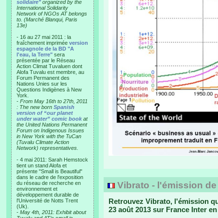
solidaire"
organized by the
International Solidarity
Network of NGOs AT belongs
to. (Marché Blanqui, Paris
13e)
- 16 au 27 mai 2011 : la
fraîchement imprimée
version
espagnole de la BD "A
l'eau, la Terre"
sera
présentée par le Réseau
Action Climat Tuvaluen dont
Alofa Tuvalu est membre, au
Forum Permanent des
Nations Unies sur les
Questions Indigènes à New
York.
-
From May 16th to 27th, 2011
: The new born
Spanish
version of “our planet
under water” comic book
at
the United Nations Permanent
Forum on Indigenous Issues
in New York with the TuCan
(Tuvalu Climate Action
Network) representatives.
- 4 mai 2011: Sarah Hemstock
tient un stand Alofa et
présente "Small is Beautiful"
dans le cadre de l'exposition
du réseau de recherche en
Vibrato - l'émission d
environnement et
développement durable de
Retrouvez Vibrato, l'émission qu
l'Université de Notts Trent
(Uk).
23 août 2013 sur France Inter e
-
May 4th, 2011: Exhibit about