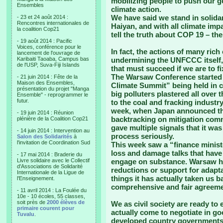
mobilizing people to push our g
Ensembles
climate action.
We have said we stand in solida
- 23 et 24 août 2014 :
Rencontres internationales de
Haiyan, and with all climate imp
la coalition Cop21
tell the truth about COP 19 – t
- 19 août 2014 : Pacific
Voices, conférence pour le
In fact, the actions of many rich
lancement de l'ouvrage de
Karibaiti Taoaba, Campus bas
undermining the UNFCCC itself, 
de l'USP, Suva-Fiji Islands
that must succeed if we are to fix
The Warsaw Conference started o
- 21 juin 2014 : Fête de la
Maison des Ensembles,
Climate Summit” being held in 
présentation du projet "Manga
big polluters plastered all over
Ensemble" - reprogrammer le
futur.
to the coal and fracking industry
week, when Japan announced tha
- 19 juin 2014 : Réunion
backtracking on mitigation com
plénière de la Coalition Cop21
gave multiple signals that it was
- 14 juin 2014 : Intervention au
process seriously.
Salon des Solidarités
à
l'invitation de Coordination Sud
This week saw a “finance ministe
loss and damage talks that have 
- 17 mai 2014 : Braderie du
Livre solidaire avec le Collectif
engage on substance. Warsaw ha
d'Associations de Solidarité
reductions or support for adapt
Internationale de la Ligue de
things it has actually taken us 
l'Enseignement.
comprehensive and fair agreemen
- 11 avril 2014 : La Foulée du
10e - 10 écoles, 55 classes,
soit près de
2000 élèves de
We as civil society are ready t
primaire courent pour
actually come to negotiate in go
Tuvalu
.
developed country governments 