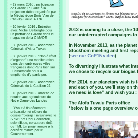
- 19 mars 2016 : participation
de Gilliane Le Gallic à la
projection-débat organisée par
la Médiathèque Boris Vian de
Chevilly-Larue. A 17h
- 10 février 2016 : Entretien
2013 is coming to a close, the 10
avec Michel Delberghe pour
un portrait de Gilliane dans le
our uninterrupted campaigns to 
magazine de la CIMADE
In November 2013, as the planet 
- 30 janvier 2016 : Assemblée
Générale d’Alofa Tuvalu
Stockhom meeting and first repo
(
see our CoP15 video
)
- 30 janvier 2016 : “Non à l’état
d’urgence” une manifestation
dans de nombreuses villes
To divertingly illustrate what int
françaises dont Paris bien sûr
we chose to recycle our biogas l
. L’assemblée nous a
empêchés d’y participer.
For 2014, our planetary wish is f
- 23 janvier 2016 : Assemblée
Générale de la Coalition 21
and each of you, we’ll stay on t
we need is love” and wish you :
- 16 janvier 2016 : marche de
soutien aux agriculteurs de
Notre Dame des Landes
The Alofa Tuvalu Paris office
*below is a one page overview o
- D’Aout à fin décembre :
préparation et clôture du
dossier “biorap Tuvalu“avec le
SPREP et Dani Ceccarrelli,
scientifique, co-auteure déjà
du TML Un projet annulé à la
dernière minute par le
Gouvernement.