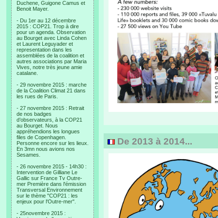
Duchene, Guigone Camus et
Benoit Mayer.
- Du 1er au 12 décembre
2015 : COP21. Trop à dire
pour un agenda. Observation
au Bourget avec Linda Cohen
et Laurent Leguyader et
representation dans les
assemblées de la coalition et
autres associations par Maria
Vives, notre très jeune amie
catalane.
- 29 novembre 2015 : marche
de la Coalition Climat 21 dans
les rues de Paris.
- 27 novembre 2015 : Retrait
de nos badges
d’observateurs, à la COP21
au Bourget. Nous
appréhendions les longues
files de Copenhagen.
De 2013 à 2014...
Personne encore sur les lieux.
En 3mn nous avions nos
Sesames.
- 26 novembre 2015 - 14h30 :
Intervention de Gilliane Le
Gallic sur France Tv Outre-
mer Première dans l'émission
Transversal Environnement
sur le thème "COP21 : les
enjeux pour l'Outre-mer".
- 25novembre 2015 :