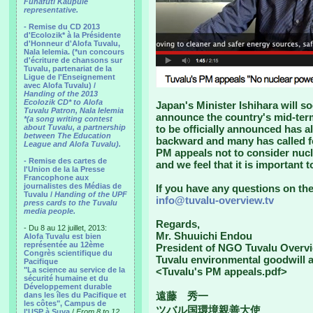
Funafuti Kaupule
representative.
- Remise du CD 2013
d'Ecolozik* à la Présidente
d'Honneur d'Alofa Tuvalu,
Nala Ielemia. (*un concours
d'écriture de chansons sur
Tuvalu, partenariat de la
Ligue de l'Enseignement
avec Alofa Tuvalu) /
Handing of the 2013
Ecolozik CD* to Alofa
Japan's Minister Ishihara will so
Tuvalu Patron, Nala Ielemia
announce the country's mid-term 
*(a song writing contest
about Tuvalu, a partnership
to be officially announced has a
between The Education
backward and many has called for
League and Alofa Tuvalu).
PM appeals not to consider nucle
- Remise des cartes de
and we feel that it is important 
l'Union de la la Presse
Francophone aux
journalistes des Médias de
If you have any questions on the 
Tuvalu /
Handing of the UPF
info@tuvalu-overview.tv
press cards to the Tuvalu
media people.
Regards,
- Du 8 au 12 juillet, 2013:
Mr. Shuuichi Endou
Alofa Tuvalu est bien
représentée au 12ème
President of NGO Tuvalu Overv
Congrès scientifique du
Tuvalu environmental goodwill
Pacifique
"La science au service de la
<Tuvalu's PM appeals.pdf>
sécurité humaine et du
Développement durable
遠藤 秀一
dans les îles du Pacifique et
les côtes", Campus de
ツバル国環境親善大使
l'USP à Suva
/
From 8 to 12