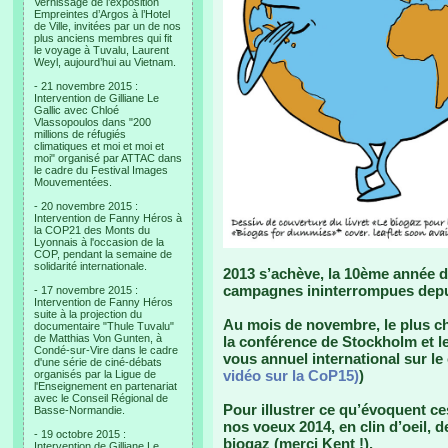
Vernissage de l’exposition
Empreintes d’Argos à l’Hotel
de Ville, invitées par un de nos
plus anciens membres qui fit
le voyage à Tuvalu, Laurent
Weyl, aujourd’hui au Vietnam.
- 21 novembre 2015 :
Intervention de Gilliane Le
Gallic avec Chloé
Vlassopoulos dans "200
millions de réfugiés
climatiques et moi et moi et
moi" organisé par ATTAC dans
le cadre du Festival Images
Mouvementées.
- 20 novembre 2015 :
Intervention de Fanny Héros à
la COP21 des Monts du
Lyonnais à l'occasion de la
COP, pendant la semaine de
solidarité internationale.
2013 s’achève, la 10ème année d
campagnes ininterrompues depui
- 17 novembre 2015 :
Intervention de Fanny Héros
suite à la projection du
Au mois de novembre, le plus ch
documentaire "Thule Tuvalu"
de Matthias Von Gunten, à
la conférence de Stockholm et le
Condé-sur-Vire dans le cadre
vous annuel international sur le 
d'une série de ciné-débats
vidéo sur la CoP15)
)
organisés par la Ligue de
l'Enseignement en partenariat
avec le Conseil Régional de
Pour illustrer ce qu’évoquent c
Basse-Normandie.
nos voeux 2014, en clin d’oeil, de
- 19 octobre 2015 :
biogaz (merci Kent !).
Intervention de Gilliane Le