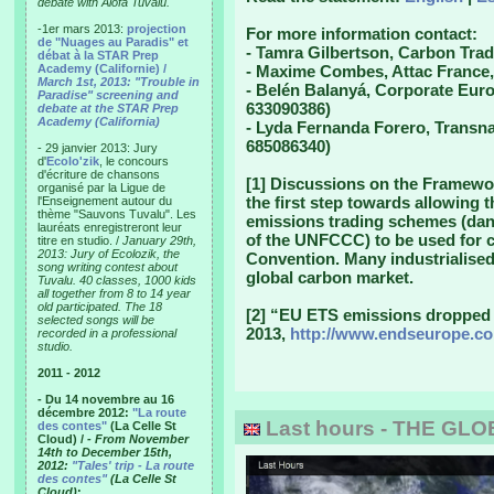
debate with Alofa Tuvalu.
-1er mars 2013:
projection
For more information contact:
de "Nuages au Paradis" et
- Tamra Gilbertson, Carbon Tra
débat à la STAR Prep
Academy (Californie) /
- Maxime Combes, Attac France,
March 1st, 2013: "Trouble in
- Belén Balanyá, Corporate Eur
Paradise" screening and
633090386)
debate at the STAR Prep
Academy (California)
- Lyda Fernanda Forero, Transnat
685086340)
- 29 janvier 2013: Jury
d'
Ecolo'zik
, le concours
d'écriture de chansons
[1] Discussions on the Framewo
organisé par la Ligue de
the first step towards allowing t
l'Enseignement autour du
thème "Sauvons Tuvalu". Les
emissions trading schemes (dan
lauréats enregistreront leur
of the UNFCCC) to be used for c
titre en studio. /
January 29th,
2013: Jury of Ecolozik, the
Convention. Many industrialised 
song writing contest about
global carbon market.
Tuvalu. 40 classes, 1000 kids
all together from 8 to 14 year
old participated. The 18
[2] “EU ETS emissions dropped 
selected songs will be
2013,
http://www.endseurope.co
recorded in a professional
studio.
2011 - 2012
- Du 14 novembre au 16
décembre 2012:
"La route
Last hours - THE GL
des contes"
(La Celle St
Cloud) /
- From November
14th to December 15th,
2012:
"Tales' trip - La route
des contes"
(La Celle St
Cloud)
: