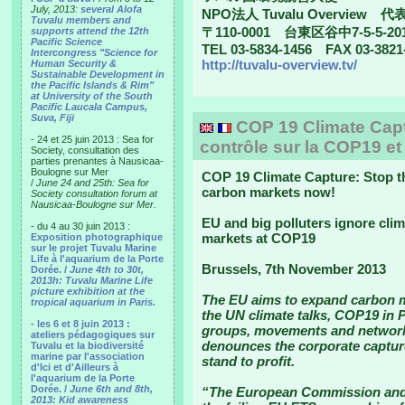
July, 2013:
several Alofa
NPO法人 Tuvalu Overview 
Tuvalu members and
〒110-0001 台東区谷中7-5-5-20
supports attend the 12th
Pacific Science
TEL 03-5834-1456 FAX 03-3821
Intercongress "Science for
http://tuvalu-overview.tv/
Human Security &
Sustainable Development in
the Pacific Islands & Rim"
at University of the South
Pacific Laucala Campus,
Suva, Fiji
COP 19 Climate Captu
- 24 et 25 juin 2013 : Sea for
contrôle sur la COP19 et 
Society, consultation des
parties prenantes à Nausicaa-
Boulogne sur Mer
COP 19 Climate Capture: Stop t
/
June 24 and 25th: Sea for
carbon markets now!
Society consultation forum at
Nausicaa-Boulogne sur Mer.
EU and big polluters ignore cli
- du 4 au 30 juin 2013 :
markets at COP19
Exposition photographique
sur le projet Tuvalu Marine
Life à l'aquarium de la Porte
Brussels, 7th November 2013
Dorée. /
June 4th to 30t,
2013h: Tuvalu Marine Life
picture exhibition at the
The EU aims to expand carbon ma
tropical aquarium in Paris.
the UN climate talks, COP19 in 
- les 6 et 8 juin 2013 :
groups, movements and networks
ateliers pédagogiques sur
denounces the corporate captur
Tuvalu et la biodiversité
marine par l'association
stand to profit.
d'Ici et d'Ailleurs à
l'aquarium de la Porte
Dorée. /
June 6th and 8th,
“The European Commission and 
2013: Kid awareness