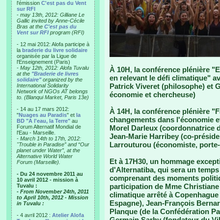
l'émission
C'est pas du Vent
sur RFI
-
may 13th, 2012: Gilliane Le
Gallic invited by Anne-Cécile
Bras at the
C'est pas du
Vent sur RFI
program (RFI)
- 12 mai 2012: Alofa participe à
la
braderie du livre solidaire
organisée par la Ligue de
l'Enseignement (Paris)
-
May 12th, 2012: Alofa Tuvalu
À 10H, la conférence plénière 
at the
"Braderie de livres
en relevant le défi climatique" 
solidaire"
organized by the
Patrick Viveret (philosophe) et
International Solidarity
Network of NGOs AT belongs
économie et chercheuse)
to. (Blanqui Market, Paris 13e)
- 14 au 17 mars 2012:
À 14H, la conférence plénière "Fa
"
Nuages au Paradis
" et
la
changements dans l'économie et
BD "A l'eau, la Terre"
au
Forum Alternatif Mondial de
Morel Darleux (coordonnatrice de
l'Eau - Marseille.
Jean-Marie Harribey (co-préside
-
March 14th to 17th, 2012:
Larrouturou (économiste, porte-
"Trouble in Paradise” and “Our
planet under Water”, at the
Alternative World Water
Et à 17H30, un hommage excepti
Forum (Marseille).
d'Alternatiba, qui sera un temps
- Du 24 novembre 2011 au
comprenant des moments politiqu
10 avril 2012 - mission à
participation de Mme Christiane
Tuvalu :
- From November 24th, 2011
climatique arrêté à Copenhague
to April 10th, 2012 - Mission
Espagne), Jean-François Bernardi
in Tuvalu :
Planque (de la Confédération P
- 4 avril 2012 :
Atelier Alofa
Germain Sarhy (fondateur du Vi