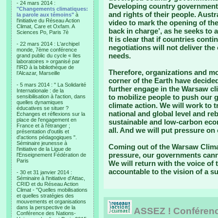
- 24 mars 2014 :
Developing country governments 
"Changements climatiques:
and rights of their people. Aust
la parole aux témoins"
à
l'initiative du Réseau Action
video to mark the opening of the
Climat, Care et Oxfam. A
back in charge’, as he seeks to 
Sciences Po, Paris 7è
It is clear that if countries cont
- 22 mars 2014 : L'archipel
negotiations will not deliver the
monde, 7ème conférence
needs.
grand public du cycle « Iles
laboratoires » organisé par
l'IRD à la bibliothèque de
Therefore, organizations and m
l’Alcazar, Marseille
corner of the Earth have decided 
- 5 mars 2014 : " La Solidarité
further engage in the Warsaw cl
Internationale : de la
to mobilize people to push our 
sensibilisation à l'action, dans
quelles dynamiques
climate action. We will work to
éducatives se situer ?
national and global level and re
Echanges et réflexions sur la
place de l'engagement en
sustainable and low-carbon econ
France et à l'étranger ;
all. And we will put pressure on
présentation d'outils et
d'actions pédagogiques ".
Séminaire jeunesse à
Coming out of the Warsaw Climat
l'initiative de la Ligue de
pressure, our governments canno
l'Enseignement Fédération de
Paris
We will return with the voice of
accountable to the vision of a su
- 30 et 31 janvier 2014 :
Séminaire à l'initiative d'Attac,
CRID et du Réseau Action
Climat - "Quelles mobilisations
et quelles stratégies des
mouvements et organisations
dans la perspective de la
ASSEZ ! Conférence
Conférence des Nations-