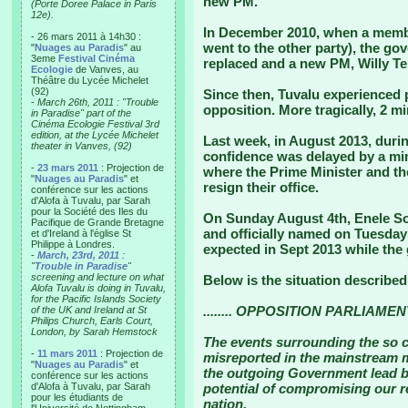
new PM.
(Porte Doree Palace in Paris
12e).
In December 2010, when a member
- 26 mars 2011 à 14h30 :
went to the other party), the g
"
Nuages au Paradis
" au
3eme
Festival Cinéma
replaced and a new PM, Willy Te
Ecologie
de Vanves, au
Théâtre du Lycée Michelet
(92)
Since then, Tuvalu experienced p
-
March 26th, 2011 : "Trouble
opposition. More tragically, 2 mi
in Paradise" part of the
Cinéma Ecologie Festival 3rd
edition, at the Lycée Michelet
Last week, in August 2013, durin
theater in Vanves, (92)
confidence was delayed by a min
-
23 mars 2011
: Projection de
where the Prime Minister and th
"
Nuages au Paradis
" et
resign their office.
conférence sur les actions
d'Alofa à Tuvalu, par Sarah
pour la Société des Iles du
On Sunday August 4th, Enele S
Pacifique de Grande Bretagne
and officially named on Tuesday 
et d'Ireland à l'église St
Philippe à Londres.
expected in Sept 2013 while the 
-
March, 23rd, 2011
:
"
Trouble in Paradise
"
screening and lecture on what
Below is the situation described
Alofa Tuvalu is doing in Tuvalu,
for the Pacific Islands Society
........ OPPOSITION PARLIAMEN
of the UK and Ireland at St
Philips Church, Earls Court,
London, by Sarah Hemstock
The events surrounding the so ca
-
11 mars 2011
: Projection de
misreported in the mainstream 
"
Nuages au Paradis
" et
the outgoing Government lead by
conférence sur les actions
d'Alofa à Tuvalu, par Sarah
potential of compromising our r
pour les étudiants de
nation.