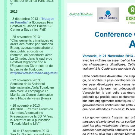
Unies sur le climat Paris 2015
?"
2013
- 8 décembre 2013 :
"Nuages
au Paradis"
à l'Ecopass Film
Festival au Japan Pacific ICT
Center à Suva (Iles Fidji)
- 28 novembre 2013 :
"Changements climatiques et
droits des états" par Natacha
Bracq, avocate spécialisée en
droit public et droits de
l'homme, en partenariat avec
La Cimade, dans le cadre du
Festival Migrant'scène à
l'Espace des Diversités et de
la Laïcité de Toulouse.
http://www.lacimade.org/minisites/migrantscene
- 22 novembre 2013 :
Semaine de la Solidarité
Internationale, Alofa Tuvalu en
duo avec la compagnie Le
Makila, au Centre d'animation
de la Place de Fêtes (Paris)
- 16 novembre 2013 :
Alterlibris - Premier Forum du
Livre des Associations -
Présentation de la BD "A l'eau,
la Terre" et de la publication
"Tuvalu Marine Life".
- 16 et 17 septembre 2013 :
Sea for Society, consultation