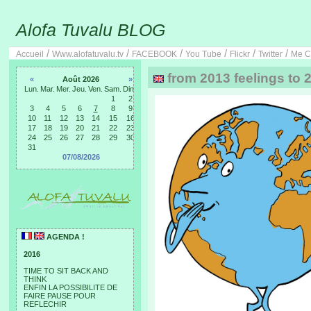
Alofa Tuvalu BLOG
/
/
/
/
/
/
Accueil
Www.alofatuvalu.tv
FACEBOOK
You Tube
Flickr
Twitter
Me C
from 2013 feelings to 
«
Août 2026
»
Lun.
Mar.
Mer.
Jeu.
Ven.
Sam.
Dim.
1
2
3
4
5
6
7
8
9
10
11
12
13
14
15
16
17
18
19
20
21
22
23
24
25
26
27
28
29
30
31
07/08/2026
AGENDA !
2016
TIME TO SIT BACK AND
THINK
ENFIN LA POSSIBILITE DE
FAIRE PAUSE POUR
REFLECHIR