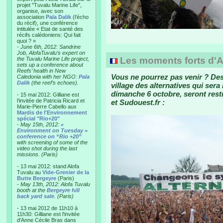
projet "Tuvalu Marine Life",
organise, avec son
association
Pala Dalik
(l’écho
du récif), une conférence
intitulée « Etat de santé des
récifs calédoniens: Qui fait
quoi ? »
-
June 6th, 2012: Sandrine
Job, AlofaTuvalu’s expert on
Les moments forts d'Alt
the Tuvalu Marine Life project,
sets up a conference about
Reefs’ health in New
Vous ne pourrez pas venir ? Des
Caledonia with her NGO:
Pala
Dalik
(the reef’s echoes).
village des alternatives qui sera
dimanche 6 octobre, seront restr
- 15 mai 2012: Gilliane est
l'invitée de Patricia Ricard et
et Sudouest.fr :
Marie-Pierre Cabello aux
Mardis de l'Environnement
spécial "Rio+20"
-
May 15th, 2012:
«
Environment on Tuesday »
conference on “Rio +20”
with screening of some of the
video shot during the last
missions. (Paris)
- 13 mai 2012: stand Alofa
Tuvalu au
Vide-Grenier de la
Butte Bergeyre
(Paris)
-
May 13th, 2012: Alofa Tuvalu
booth at the
Bergeyre hill
back yard sale
. (Paris)
- 13 mai 2012 de 11h10 à
11h30: Gilliane est l'invitée
d'Anne Cécile Bras dans