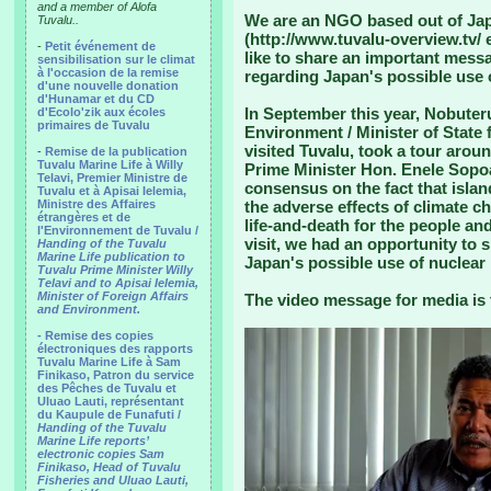
and a member of Alofa
We are an NGO based out of Jap
Tuvalu..
(http://www.tuvalu-overview.tv/
-
Petit événement de
like to share an important mess
sensibilisation sur le climat
à l'occasion de la remise
regarding Japan's possible use 
d'une nouvelle donation
d'Hunamar et du CD
In September this year, Nobuteru
d'Ecolo'zik aux écoles
primaires de Tuvalu
Environment / Minister of State
visited Tuvalu, took a tour arou
-
Remise de la publication
Tuvalu Marine Life à Willy
Prime Minister Hon. Enele Sopo
Telavi, Premier Ministre de
consensus on the fact that islan
Tuvalu et à Apisai Ielemia,
Ministre des Affaires
the adverse effects of climate c
étrangères et de
life-and-death for the people and
l'Environnement de Tuvalu /
visit, we had an opportunity to
Handing of the Tuvalu
Marine Life publication to
Japan's possible use of nuclear
Tuvalu Prime Minister Willy
Telavi and to Apisai Ielemia,
Minister of Foreign Affairs
The video message for media is 
and Environment.
- Remise des copies
électroniques des rapports
Tuvalu Marine Life à Sam
Finikaso, Patron du service
des Pêches de Tuvalu et
Uluao Lauti, représentant
du Kaupule de Funafuti /
Handing of the Tuvalu
Marine Life reports’
electronic copies Sam
Finikaso, Head of Tuvalu
Fisheries and Uluao Lauti,