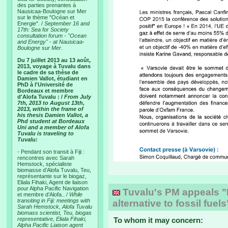
des parties prenantes à
Nausicaa-Boulogne sur Mer
sur le thème "Océan et
Energie". /
September 16 and
17th: Sea for Society
consultation forum - "Ocean
and Energy" - at Nausicaa-
Boulogne sur Mer.
Du 7 juillet 2013 au 13 août,
2013, voyage à Tuvalu dans
le cadre de sa thèse de
Damien Vallot, étudiant en
PhD à l'Université de
Bordeaux et membre
d'Alofa Tuvalu : /
From July
7th, 2013 to August 13th,
2013, within the frame of
his thesis Damien Vallot, a
Phd student at Bordeaux
Uni and a member of Alofa
Tuvalu is traveling to
Tuvalu:
- Pendant son transit à Fiji :
rencontres avec Sarah
Hemstock, spécialiste
biomasse d’Alofa Tuvalu, Teu,
représentante sur le biogaz,
Eliala Fihaki, Agent de liaison
pour Alpha Pacific Navigation
Tuvalu's PM appeals "
et membre d’Alofa.. /
While
transiting in Fiji: meetings with
alternative to fossil fue
Sarah Hemstock, Alofa Tuvalu
biomass scientist, Teu, biogas
representative, Eliala Fihaki,
To whom it may concern:
Alpha Pacific Liaison agent