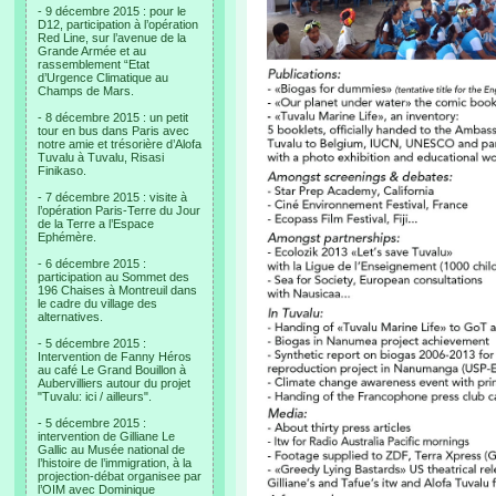
- 9 décembre 2015 : pour le
D12, participation à l’opération
Red Line, sur l’avenue de la
Grande Armée et au
rassemblement “Etat
d’Urgence Climatique au
Champs de Mars.
- 8 décembre 2015 : un petit
tour en bus dans Paris avec
notre amie et trésorière d’Alofa
Tuvalu à Tuvalu, Risasi
Finikaso.
- 7 décembre 2015 : visite à
l’opération Paris-Terre du Jour
de la Terre a l’Espace
Ephémère.
- 6 décembre 2015 :
participation au Sommet des
196 Chaises à Montreuil dans
le cadre du village des
alternatives.
- 5 décembre 2015 :
Intervention de Fanny Héros
au café Le Grand Bouillon à
Aubervilliers autour du projet
"Tuvalu: ici / ailleurs".
- 5 décembre 2015 :
intervention de Gilliane Le
Gallic au Musée national de
l’histoire de l’immigration, à la
projection-débat organisee par
l’OIM avec Dominique