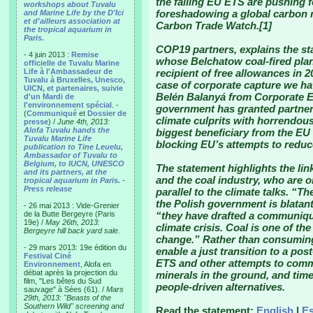
the failing EU ETS are pushing fo
workshops about Tuvalu
foreshadowing a global carbon 
and Marine Life by the D'Ici
et d'ailleurs association at
Carbon Trade Watch.[1]
the tropical aquarium in
Paris.
COP19 partners, explains the st
- 4 juin 2013 :
Remise
whose Belchatow coal-fired plan
officielle de Tuvalu Marine
Life à l'Ambassadeur de
recipient of free allowances in 
Tuvalu à Bruxelles, Unesco,
case of corporate capture we ha
UICN, et partenaires, suivie
Belén Balanyá from Corporate E
d'un Mardi de
l'environnement spécial
. -
government has granted partner
(
Communiqué
et
Dossier de
climate culprits with horrendous
presse
) /
June 4th, 2013:
Alofa Tuvalu hands the
biggest beneficiary from the E
Tuvalu Marine Life
blocking EU’s attempts to reduc
publication to Tine Leuelu,
Ambassador of Tuvalu to
Belgium, to IUCN, UNESCO
The statement highlights the li
and its partners, at the
and the coal industry, who are 
tropical aquarium in Paris.
-
Press release
parallel to the climate talks. “
the Polish government is blata
- 26 mai 2013 : Vide-Grenier
de la Butte Bergeyre (Paris
“they have drafted a communiqué
19e) /
May 26th, 2013:
climate crisis. Coal is one of the
Bergeyre hill back yard sale.
change.” Rather than consuming 
- 29 mars 2013: 19e édition du
enable a just transition to a post-
Festival Ciné
ETS and other attempts to commod
Environnement
, Alofa en
débat après la projection du
minerals in the ground, and time 
film, "Les bêtes du Sud
people-driven alternatives.
sauvage" à Sées (61). /
Mars
29th, 2013: "Beasts of the
Southern Wild" screening and
Read the statement:
English
|
E