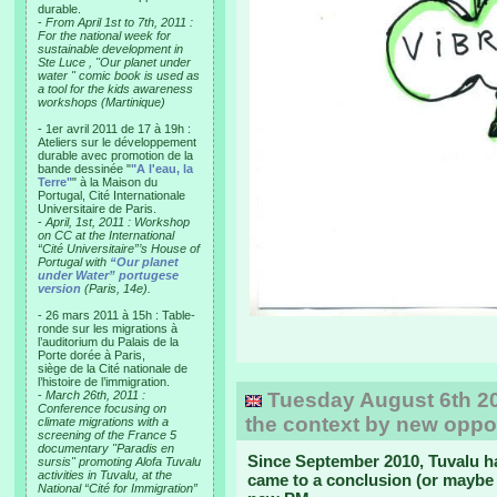
durable.
-
From April 1st to 7th, 2011 :
For the national week for
sustainable development in
Ste Luce , "Our planet under
water " comic book is used as
a tool for the kids awareness
workshops (Martinique)
- 1er avril 2011 de 17 à 19h :
Ateliers sur le développement
durable avec promotion de la
bande dessinée "
"A l'eau, la
Terre"
" à la Maison du
Portugal, Cité Internationale
Universitaire de Paris.
-
April, 1st, 2011 : Workshop
on CC at the International
“Cité Universitaire”’s House of
Portugal with
“Our planet
under Water” portugese
version
(Paris, 14e).
- 26 mars 2011 à 15h : Table-
ronde sur les migrations à
l’auditorium du Palais de la
Porte dorée à Paris,
siège de la Cité nationale de
l’histoire de l’immigration.
-
March 26th, 2011 :
Tuesday August 6th 20
Conference focusing on
the context by new oppos
climate migrations with a
screening of the France 5
documentary "Paradis en
Since September 2010, Tuvalu ha
sursis" promoting Alofa Tuvalu
activities in Tuvalu, at the
came to a conclusion (or maybe 
National “Cité for Immigration”