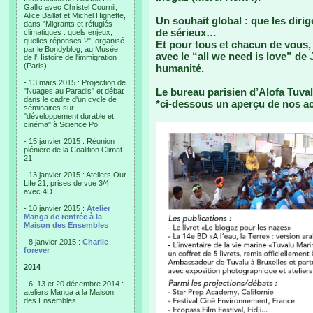
Gallic avec Christel Cournil,
Alice Baillat et Michel Hignette,
Un souhait global : que les diri
dans "Migrants et réfugiés
de sérieux…
climatiques : quels enjeux,
quelles réponses ?", organisé
Et pour tous et chacun de vous, 
par le Bondyblog, au Musée
avec le “all we need is love” de
de l'Histoire de l'immigration
(Paris)
humanité.
- 13 mars 2015 : Projection de
Le bureau parisien d’Alofa Tuva
"Nuages au Paradis" et débat
dans le cadre d'un cycle de
*ci-dessous un aperçu de nos ac
séminaires sur
"développement durable et
cinéma" à Science Po.
- 15 janvier 2015 : Réunion
plénière de la Coalition Climat
21
- 13 janvier 2015 : Ateliers Our
Life 21, prises de vue 3/4
avec 4D
- 10 janvier 2015 :
Atelier
Manga de rentrée à la
Maison des Ensembles
- 8 janvier 2015 :
Charlie
forever
2014
- 6, 13 et 20 décembre 2014 :
ateliers Manga à la Maison
des Ensembles