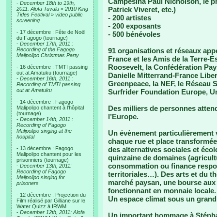
Campesina Paul Nicholson, le p
-
December 18th to 19th,
Patrick Viveret, etc.)
2011: Alofa Tuvalu « 2010 King
Tides Festival » video public
- 200 artistes
screening
- 200 exposants
- 17 décembre : Fête de Noël
- 500 bénévoles
du Fagogo (tournage)
-
December 17th, 2011 :
Recording of the Fagogo
91 organisations et réseaux appe
Malipolipo Christmas Party
France et les Amis de la Terre-
Roosevelt, la Confédération Pay
- 16 décembre : TMTI passing
out at Amatuku (tournage)
Danielle Mitterrand-France Liber
-
December 16th, 2011 :
Greenpeace, la NEF, le Réseau S
Recording of TMTI passing
out at Amatuku
Surfrider Foundation Europe, Un
- 14 décembre : Fagogo
Des milliers de personnes attend
Malipolipo chantent à l'hôpital
(tournage)
l’Europe.
-
December 14th, 2011 :
Recording of Fagogo
Malipolipo singing at the
Un évènement particulièrement v
hospital
chaque rue et place transformée
- 13 décembre : Fagogo
des alternatives sociales et éco
Malipolipo chantent pour les
quinzaine de domaines (agricultu
prisonniers (tournage)
consommation ou finance respons
-
December 13th, 2011:
Recording of Fagogo
territoriales…). Des arts et du t
Malipolipo singing for
marché paysan, une bourse aux vé
prisoners
fonctionnant en monnaie locale.
- 12 décembre : Projection du
Un espace climat sous un grand
Film réalisé par Gilliane sur le
Water Quizz à IRWM
-
December 12th, 2011: Alofa
Un important hommage à Stéphane