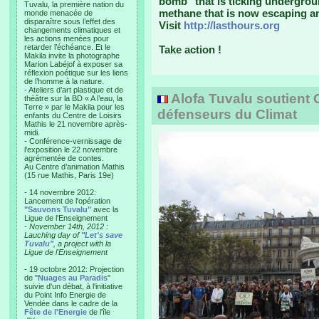
bomb" that is ticking undergro
Tuvalu, la première nation du
methane that is now escaping a
monde menacée de
disparaître sous l’effet des
Visit
http://lasthours.org
changements climatiques et
les actions menées pour
retarder l’échéance. Et le
Take action !
Makila invite la photographe
Marion Labéjof à exposer sa
réflexion poétique sur les liens
de l’homme à la nature.
- Ateliers d’art plastique et de
Alofa Tuvalu soutient 
théâtre sur la BD « A l’eau, la
Terre » par le Makila pour les
défenseurs du Climat
enfants du Centre de Loisirs
Mathis le 21 novembre après-
midi.
- Conférence-vernissage de
l’exposition le 22 novembre
agrémentée de contes.
Au Centre d’animation Mathis
(15 rue Mathis, Paris 19e)
- 14 novembre 2012:
Lancement de l'opération
"Sauvons Tuvalu"
avec la
Ligue de l'Enseignement
- November 14th, 2012 :
Lauching day of
"Let's save
Tuvalu"
, a project with la
Ligue de l'Enseignement
- 19 octobre 2012: Projection
de "
Nuages au Paradis
"
suivie d'un débat, à l'initiative
du Point Info Energie de
Vendée dans le cadre de la
Fête de l'Energie
de l'île