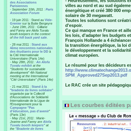
- Heureusement, les solutions ex
des Associations
villes au nord et au sud égaleme
Parisiennes
-
September 10th, 2011 :
Paris
énergétique et créé 380 000 empl
Association Forum
solaire de 30 megawatt.
Toutes les solutions sont créat
- 19 juin 2011 : Stand au
Vide-
Grenier
sur la Butte Bergeyre
d'espoir.
-
June 19th, 2011 : Gilliane
Ce qui manque en France et aille
and Fanny are Alofa Tuvalu
booth keepers in the context
les lois, d'adapter les budgets et 
of
the hill back yard sale
.
François Hollande a 4 échéances
- 28 mai 2011 :
Stand aux
la transition énergétique, la loi
4ème rencontres nationales
le développement et la solidarité
des étudiants pour le DD
à
climat européen.
la Cité Internationale
Universitaire (Paris 14e)
-
May 28th, 2011 :
An Alofa
Le résumé pour les décideurs est
Tuvalu exhibit
at the
“Students for sustainable
http://www.climatechange2013.
development” 4th National
SPM_Approved27Sep2013.pdf
meeting at the International
“Cité Universitaire” (Paris 14e)
Le RAC crée un site pédagogiq
- 21 mai 2011 :
Stand à la
"braderie de livres solidaire"
organisée par le Collectif
d'Associations de Solidarité
Internationale de la Ligue de
Les courbes éditées pa
l'Enseignement pour la
Campagne "Pas
d'éducation, pas d'avenir
"
(Paris 13e)
-
May 21st, 2011 : Marie-
Jeanne and Fanny are
Alofa
Tuvalu booth keepers"
at
the
"Braderie de livres