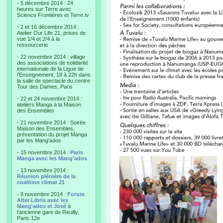
- 5 décembre 2014 : 24
heures sur Terre avec
Science Frontières et Terre.tv
- 2 et 16 décembre 2014 :
Atelier Our Life 21, prises de
vue 1/4 et 2/4 à la
ressourcerie
- 22 novembre 2014 : village
des associations de solidarité
internationale de la Ligue de
l'Enseignement, 18 à 22h dans
la salle de spectacle du centre
Tour des Dames, Paris
- 22 et 24 novembre 2014 :
ateliers Manga à la Maison
des Ensembles
- 21 novembre 2014 : Soirée
Maison des Ensembles,
présentation du projet Manga
par les Mang'ados
- 15 novembre 2014 :
Paris
Manga avec les Mang'ados
- 13 novembre 2014 :
Réunion plénière de la
coalition climat 21
- 8 novembre 2014 :
Forum
Alter Libris avec les
Mang'ados et José
à
l'ancienne gare de Reuilly,
Paris 12e