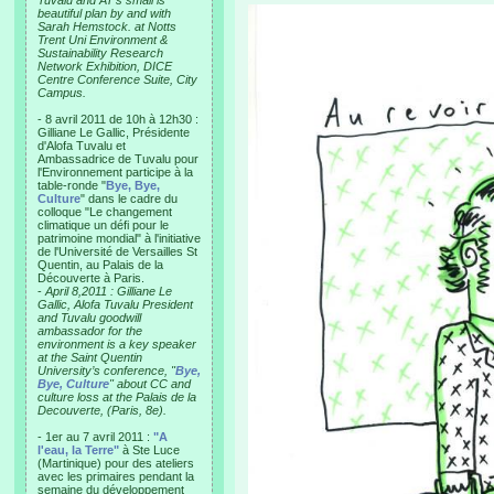
Tuvalu and AT’s small is
beautiful plan by and with
Sarah Hemstock. at Notts
Trent Uni Environment &
Sustainability Research
Network Exhibition, DICE
Centre Conference Suite, City
Campus.
- 8 avril 2011 de 10h à 12h30 :
Gilliane Le Gallic, Présidente
d'Alofa Tuvalu et
Ambassadrice de Tuvalu pour
l'Environnement participe à la
table-ronde "
Bye, Bye,
Culture
" dans le cadre du
colloque "Le changement
climatique un défi pour le
patrimoine mondial" à l'initiative
de l'Université de Versailles St
Quentin, au Palais de la
Découverte à Paris.
-
April 8,2011 : Gilliane Le
Gallic, Alofa Tuvalu President
and Tuvalu goodwill
ambassador for the
environment is a key speaker
at the Saint Quentin
University’s conference, "
Bye,
Bye, Culture
" about CC and
culture loss at the Palais de la
Decouverte, (Paris, 8e).
- 1er au 7 avril 2011 :
"A
l'eau, la Terre"
à Ste Luce
(Martinique) pour des ateliers
avec les primaires pendant la
semaine du développement