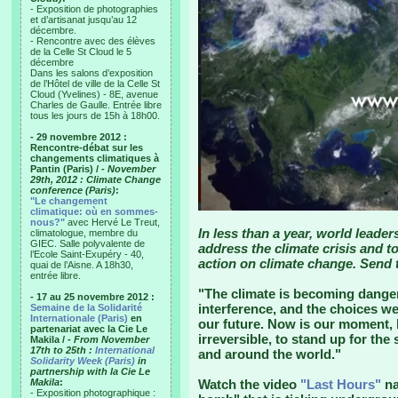
- Exposition de photographies
et d’artisanat jusqu’au 12
décembre.
- Rencontre avec des élèves
de la Celle St Cloud le 5
décembre
Dans les salons d’exposition
de l’Hôtel de ville de la Celle St
Cloud (Yvelines) - 8E, avenue
Charles de Gaulle. Entrée libre
tous les jours de 15h à 18h00.
- 29 novembre 2012 :
Rencontre-débat sur les
changements climatiques à
Pantin (Paris) /
- November
29th, 2012 : Climate Change
conference (Paris)
:
"Le changement
climatique: où en sommes-
nous?"
avec Hervé Le Treut,
In less than a year, world leader
climatologue, membre du
GIEC. Salle polyvalente de
address the climate crisis and to
l’Ecole Saint-Exupéry - 40,
action on climate change. Send
quai de l’Aisne. A 18h30,
entrée libre.
"The climate is becoming dang
- 17 au 25 novembre 2012 :
interference, and the choices we
Semaine de la Solidarité
Internationale (Paris)
en
our future. Now is our moment,
partenariat avec la Cie Le
irreversible, to stand up for the
Makila /
- From November
17th to 25th :
International
and around the world."
Solidarity Week (Paris)
in
partnership with la Cie Le
Makila
:
Watch the video
"Last Hours"
na
- Exposition photographique :