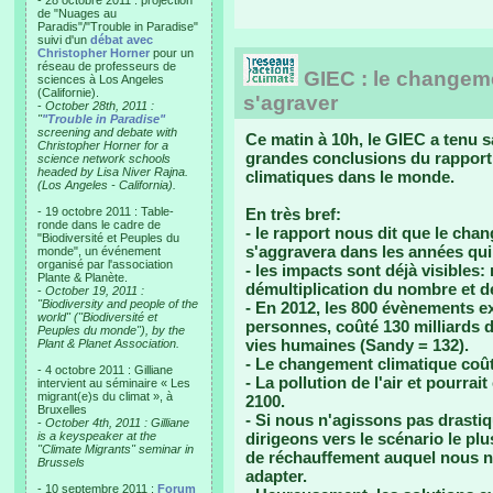
- 28 octobre 2011 : projection
de "Nuages au
Paradis"/"Trouble in Paradise"
suivi d'un
débat avec
Christopher Horner
pour un
réseau de professeurs de
GIEC : le changeme
sciences à Los Angeles
(Californie).
s'agraver
-
October 28th, 2011 :
"
"Trouble in Paradise"
screening and debate with
Ce matin à 10h, le GIEC a tenu 
Christopher Horner for a
grandes conclusions du rapport
science network schools
headed by Lisa Niver Rajna.
climatiques dans le monde.
(Los Angeles - California).
- 19 octobre 2011 : Table-
En très bref:
ronde dans le cadre de
- le rapport nous dit que le cha
"Biodiversité et Peuples du
s'aggravera dans les années qui
monde", un événement
organisé par l'association
- les impacts sont déjà visibles
Plante & Planète.
démultiplication du nombre et d
-
October 19, 2011 :
"Biodiversity and people of the
- En 2012, les 800 évènements e
world" ("Biodiversité et
personnes, coûté 130 milliards 
Peuples du monde"), by the
vies humaines (Sandy = 132).
Plant & Planet Association.
- Le changement climatique coû
- 4 octobre 2011 : Gilliane
- La pollution de l'air et pourra
intervient au séminaire « Les
migrant(e)s du climat », à
2100.
Bruxelles
- Si nous n'agissons pas drast
-
October 4th, 2011 : Gilliane
is a keyspeaker at the
dirigeons vers le scénario le plu
"Climate Migrants" seminar in
de réchauffement auquel nous 
Brussels
adapter.
- 10 septembre 2011 :
Forum