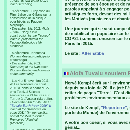
Tuvalu "IRWM Water Quizz"
présence de son épouse et de n
video screening
paroles appelant à s’engager pou
- 9 décembre : Projection du
artistiques forts, devant des mi
Film réalisé par Gilliane sur la
construction de la clinique
les Motivés (musiciens et chante
pour bébés au Fagogo
Malipolipo
Une journée qui se veut rampe 
-
December 9th, 2011: Alofa
Tuvalu' "Baby clinic
de mobilisation populaire sur le
construction by the Fagogo"
COP21 (sommet onusien sur le c
video is projected to the
Fagogo Malipolipo club
Paris fin 2015.
Members
Le site :
Alternatiba
- 8 décembre : Nanumea
Women Meeting (participation
et tournage)
-
December 8th, 2011:
Recording of the Nanumea
Women Meeting and donation
Alofa Tuvalu soutient 
to the community.
- Les 4 et 5 novembre 2011 :
Hervé Kempf écrit sur l'enviro
≪ Les frontières du court
depuis pas loin de 20. Il a jeté
2011 ≫ dans le cadre du 27
eme Festival Science
éditer de pages "Terre". C'est di
Frontières - « 24 heures sur
problèmes environnementaux au
Terre » à L’Alcazar (Marseille).
-
November 4th to 5th, 2011 :
"Tuvalu Earth hour 2009" !!
Le site de Kempf,
"Reporterre"
,
video at the "frontières du
porte du Monde) de l'environnem
court 2011" film competition
part of the 27th "Science
Frontières" Festival
A votre bon coeur, si vous avez
(Marseille).
génial...