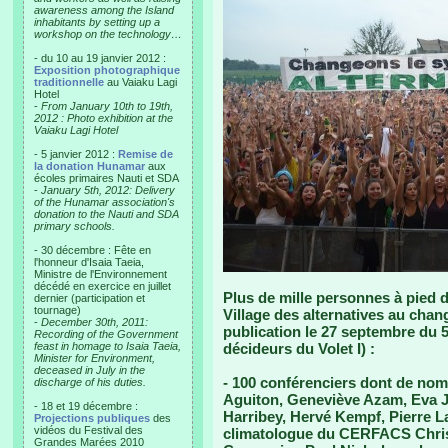
awareness among the Island
inhabitants by setting up a
workshop on the technology…
- du 10 au 19 janvier 2012 :
Exposition photographique
traditionnelle
au Vaiaku Lagi
Hotel
-
From January 10th to 19th,
2012 : Photo exhibition at the
Vaiaku Lagi Hotel
- 5 janvier 2012 :
Remise de
la donation Hunamar
aux
écoles primaires Nauti et SDA
-
January 5th, 2012: Delivery
of the Hunamar association's
donation to the Nauti and SDA
primary schools.
- 30 décembre : Fête en
l'honneur d'Isaia Taeia,
Ministre de l'Environnement
décédé en exercice en juillet
Plus de mille personnes à pied d’
dernier (participation et
tournage)
Village des alternatives au chan
-
December 30th, 2011:
publication le 27 septembre du
Recording of the Government
feast in homage to Isaia Taeia,
décideurs du Volet I) :
Minister for Environment,
deceased in July in the
- 100 conférenciers dont de nom
discharge of his duties.
Aguiton, Geneviève Azam, Eva J
- 18 et 19 décembre :
Harribey, Hervé Kempf, Pierre L
Projections publiques
des
vidéos du Festival des
climatologue du CERFACS Christ
Grandes Marées 2010