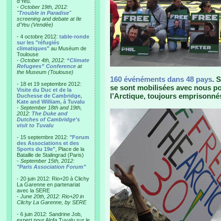
d'Yeu.
- October 19th, 2012:
"
Trouble in Paradise
"
screening and debate at Ile
d'Yeu (Vendée)
- 4 octobre 2012:
table-ronde
sur les "réfugiés
climatiques"
au Muséum de
Toulouse
-
October 4th, 2012:
“Climate
Refugees” Conference
at
the Museum (Toulouse)
160 événéments dans 48 pays
. 
- 18 et 19 septembre 2012:
se sont mobilisées avec nous po
Visite du Duc et de la
l’Arctique, toujours emprisonné
Duchesse de Cambridge,
Kate and William, à Tuvalu
-
September 18th and 19th,
2012:
The Duke and
Dutches of Cambridge's
visit to Tuvalu
- 15 septembre 2012:
"Forum
des Associations et des
Sports du 19e"
, Place de la
Bataille de Stalingrad (Paris)
-
September 15th, 2012:
"Paris Association Forum"
- 20 juin 2012: Rio+20 à Clichy
La Garenne en partenariat
avec la SERE
-
June 20th, 2012: Rio+20 in
Clichy La Garenne, by SERE
- 6 juin 2012: Sandrine Job,
expert pour Alofa Tuvalu sur le