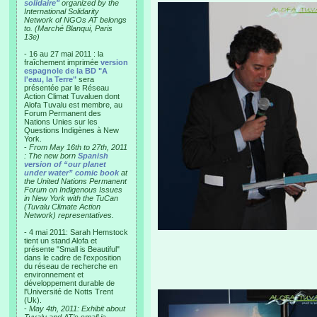
solidaire"
organized by the
International Solidarity
Network of NGOs AT belongs
to. (Marché Blanqui, Paris
13e)
- 16 au 27 mai 2011 : la
fraîchement imprimée
version
espagnole de la BD "A
l'eau, la Terre"
sera
présentée par le Réseau
Action Climat Tuvaluen dont
Alofa Tuvalu est membre, au
Forum Permanent des
Nations Unies sur les
Questions Indigènes à New
York.
-
From May 16th to 27th, 2011
: The new born
Spanish
version of “our planet
under water” comic book
at
the United Nations Permanent
Forum on Indigenous Issues
in New York with the TuCan
(Tuvalu Climate Action
Network) representatives.
- 4 mai 2011: Sarah Hemstock
tient un stand Alofa et
présente "Small is Beautiful"
dans le cadre de l'exposition
du réseau de recherche en
environnement et
développement durable de
l'Université de Notts Trent
(Uk).
-
May 4th, 2011: Exhibit about