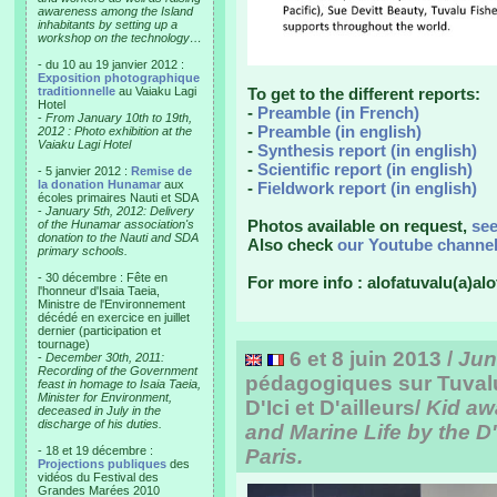
awareness among the Island
inhabitants by setting up a
workshop on the technology…
- du 10 au 19 janvier 2012 :
Exposition photographique
traditionnelle
au Vaiaku Lagi
To get to the different reports:
Hotel
-
Preamble (in French)
-
From January 10th to 19th,
-
Preamble (in english)
2012 : Photo exhibition at the
Vaiaku Lagi Hotel
-
Synthesis report (in english)
-
Scientific report (in english)
- 5 janvier 2012 :
Remise de
la donation Hunamar
aux
-
Fieldwork report (in english)
écoles primaires Nauti et SDA
-
January 5th, 2012: Delivery
Photos available on request,
se
of the Hunamar association's
donation to the Nauti and SDA
Also check
our Youtube channe
primary schools.
- 30 décembre : Fête en
For more info : alofatuvalu(a)alo
l'honneur d'Isaia Taeia,
Ministre de l'Environnement
décédé en exercice en juillet
dernier (participation et
tournage)
6 et 8 juin 2013 /
Jun
-
December 30th, 2011:
Recording of the Government
pédagogiques sur Tuvalu 
feast in homage to Isaia Taeia,
Minister for Environment,
D'Ici et D'ailleurs/
Kid aw
deceased in July in the
discharge of his duties.
and Marine Life by the D'I
- 18 et 19 décembre :
Paris.
Projections publiques
des
vidéos du Festival des
Grandes Marées 2010