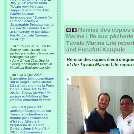
July, 2013:
several Alofa
Tuvalu members and
supports attend the 12th
Pacific Science
Intercongress "Science for
Human Security &
Sustainable Development in
the Pacific Islands & Rim"
Remise des copies é
at University of the South
Marine Life aux pêcherie
Pacific Laucala Campus,
Suva, Fiji
Tuvalu Marine Life report
- 24 et 25 juin 2013 : Sea for
and Funafuti Kaupule
Society, consultation des
parties prenantes à Nausicaa-
Boulogne sur Mer
Remise des copies électroniques
/
June 24 and 25th: Sea for
of the Tuvalu Marine Life reports
Society consultation forum at
Nausicaa-Boulogne sur Mer.
- du 4 au 30 juin 2013 :
Exposition photographique
sur le projet Tuvalu Marine
Life à l'aquarium de la Porte
Dorée. /
June 4th to 30t,
2013h: Tuvalu Marine Life
picture exhibition at the
tropical aquarium in Paris.
- les 6 et 8 juin 2013 :
ateliers pédagogiques sur
Tuvalu et la biodiversité
marine par l'association
d'Ici et d'Ailleurs à
l'aquarium de la Porte
Dorée. /
June 6th and 8th,
2013: Kid awareness