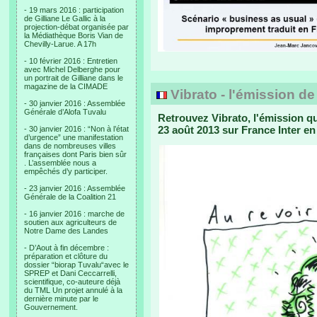
- 19 mars 2016 : participation
de Gilliane Le Gallic à la
projection-débat organisée par
la Médiathèque Boris Vian de
Chevilly-Larue. A 17h
- 10 février 2016 : Entretien
avec Michel Delberghe pour
un portrait de Gilliane dans le
magazine de la CIMADE
Vibrato - l'émission d
- 30 janvier 2016 : Assemblée
Générale d’Alofa Tuvalu
Retrouvez Vibrato, l'émission qu
23 août 2013 sur France Inter e
- 30 janvier 2016 : “Non à l’état
d’urgence” une manifestation
dans de nombreuses villes
françaises dont Paris bien sûr
. L’assemblée nous a
empêchés d’y participer.
- 23 janvier 2016 : Assemblée
Générale de la Coalition 21
- 16 janvier 2016 : marche de
soutien aux agriculteurs de
Notre Dame des Landes
- D’Aout à fin décembre :
préparation et clôture du
dossier “biorap Tuvalu“avec le
SPREP et Dani Ceccarrelli,
scientifique, co-auteure déjà
du TML Un projet annulé à la
dernière minute par le
Gouvernement.