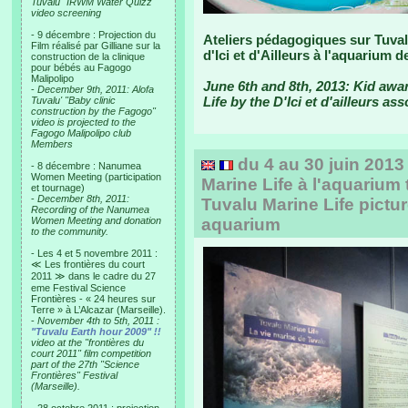
Tuvalu "IRWM Water Quizz"
video screening
- 9 décembre : Projection du
Ateliers pédagogiques sur Tuvalu
Film réalisé par Gilliane sur la
d'Ici et d'Ailleurs à l'aquarium 
construction de la clinique
pour bébés au Fagogo
Malipolipo
June 6th and 8th, 2013: Kid aw
-
December 9th, 2011: Alofa
Life by the D'Ici et d'ailleurs as
Tuvalu' "Baby clinic
construction by the Fagogo"
video is projected to the
Fagogo Malipolipo club
Members
du 4 au 30 juin 2013
- 8 décembre : Nanumea
Women Meeting (participation
Marine Life à l'aquarium 
et tournage)
-
December 8th, 2011:
Tuvalu Marine Life pictur
Recording of the Nanumea
Women Meeting and donation
aquarium
to the community.
- Les 4 et 5 novembre 2011 :
≪ Les frontières du court
2011 ≫ dans le cadre du 27
eme Festival Science
Frontières - « 24 heures sur
Terre » à L’Alcazar (Marseille).
-
November 4th to 5th, 2011 :
"Tuvalu Earth hour 2009" !!
video at the "frontières du
court 2011" film competition
part of the 27th "Science
Frontières" Festival
(Marseille).