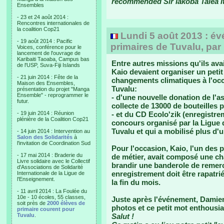
recommended Sir Iakoba Taiea Ita
Ensembles
- 23 et 24 août 2014 :
Rencontres internationales de
la coalition Cop21
Lundi 5 août 2013 : é
- 19 août 2014 : Pacific
primaires de Tuvalu, par
Voices, conférence pour le
lancement de l'ouvrage de
Karibaiti Taoaba, Campus bas
Entre autres missions qu'ils av
de l'USP, Suva-Fiji Islands
Kaio devaient organiser un peti
- 21 juin 2014 : Fête de la
changements climatiques à l'occ
Maison des Ensembles,
Tuvalu:
présentation du projet "Manga
Ensemble" - reprogrammer le
- d'une nouvelle donation de l'a
futur.
collecte de 13000 de bouteilles p
- 19 juin 2014 : Réunion
- et du CD Ecolo'zik (enregistr
plénière de la Coalition Cop21
concours organisé par la Ligue 
Tuvalu et qui a mobilisé plus d'un
- 14 juin 2014 : Intervention au
Salon des Solidarités
à
l'invitation de Coordination Sud
Pour l'occasion, Kaio, l'un des
- 17 mai 2014 : Braderie du
de métier, avait composé une ch
Livre solidaire avec le Collectif
brandir une banderole de remerc
d'Associations de Solidarité
enregistrement doit être rapatrié
Internationale de la Ligue de
l'Enseignement.
la fin du mois.
- 11 avril 2014 : La Foulée du
10e - 10 écoles, 55 classes,
Juste après l'événement, Damien
soit près de
2000 élèves de
photos et ce petit mot enthousia
primaire courent pour
Tuvalu
.
Salut !