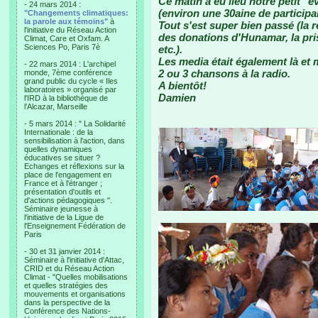
Ce matin a eu lieu notre petit "
- 24 mars 2014 :
(environ une 30aine de participa
"Changements climatiques:
la parole aux témoins"
à
Tout s'est super bien passé (la 
l'initiative du Réseau Action
des donations d'Hunamar, la pri
Climat, Care et Oxfam. A
Sciences Po, Paris 7è
etc.).
Les media était également là et 
- 22 mars 2014 : L'archipel
2 ou 3 chansons à la radio.
monde, 7ème conférence
grand public du cycle « Iles
A bientôt!
laboratoires » organisé par
Damien
l'IRD à la bibliothèque de
l’Alcazar, Marseille
- 5 mars 2014 : " La Solidarité
Internationale : de la
sensibilisation à l'action, dans
quelles dynamiques
éducatives se situer ?
Echanges et réflexions sur la
place de l'engagement en
France et à l'étranger ;
présentation d'outils et
d'actions pédagogiques ".
Séminaire jeunesse à
l'initiative de la Ligue de
l'Enseignement Fédération de
Paris
- 30 et 31 janvier 2014 :
Séminaire à l'initiative d'Attac,
CRID et du Réseau Action
Climat - "Quelles mobilisations
et quelles stratégies des
mouvements et organisations
dans la perspective de la
Conférence des Nations-