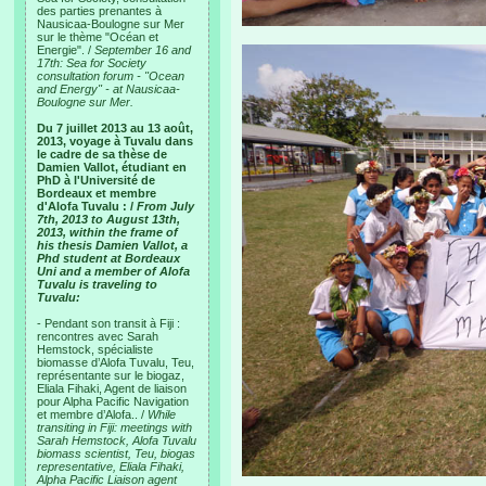
des parties prenantes à
Nausicaa-Boulogne sur Mer
sur le thème "Océan et
Energie". /
September 16 and
17th: Sea for Society
consultation forum - "Ocean
and Energy" - at Nausicaa-
Boulogne sur Mer.
Du 7 juillet 2013 au 13 août,
2013, voyage à Tuvalu dans
le cadre de sa thèse de
Damien Vallot, étudiant en
PhD à l'Université de
Bordeaux et membre
d'Alofa Tuvalu : /
From July
7th, 2013 to August 13th,
2013, within the frame of
his thesis Damien Vallot, a
Phd student at Bordeaux
Uni and a member of Alofa
Tuvalu is traveling to
Tuvalu:
- Pendant son transit à Fiji :
rencontres avec Sarah
Hemstock, spécialiste
biomasse d’Alofa Tuvalu, Teu,
représentante sur le biogaz,
Eliala Fihaki, Agent de liaison
pour Alpha Pacific Navigation
et membre d’Alofa.. /
While
transiting in Fiji: meetings with
Sarah Hemstock, Alofa Tuvalu
biomass scientist, Teu, biogas
representative, Eliala Fihaki,
Alpha Pacific Liaison agent