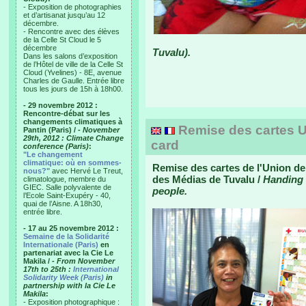
- Exposition de photographies
et d’artisanat jusqu’au 12
décembre.
- Rencontre avec des élèves
de la Celle St Cloud le 5
décembre
Tuvalu).
Dans les salons d’exposition
de l’Hôtel de ville de la Celle St
Cloud (Yvelines) - 8E, avenue
Charles de Gaulle. Entrée libre
tous les jours de 15h à 18h00.
- 29 novembre 2012 :
Rencontre-débat sur les
changements climatiques à
Remise des cartes U
Pantin (Paris) /
- November
29th, 2012 : Climate Change
card
conference (Paris)
:
"Le changement
climatique: où en sommes-
Remise des cartes de l'Union de
nous?"
avec Hervé Le Treut,
des Médias de Tuvalu /
Handing 
climatologue, membre du
GIEC. Salle polyvalente de
people.
l’Ecole Saint-Exupéry - 40,
quai de l’Aisne. A 18h30,
entrée libre.
- 17 au 25 novembre 2012 :
Semaine de la Solidarité
Internationale (Paris)
en
partenariat avec la Cie Le
Makila /
- From November
17th to 25th :
International
Solidarity Week (Paris)
in
partnership with la Cie Le
Makila
:
- Exposition photographique :