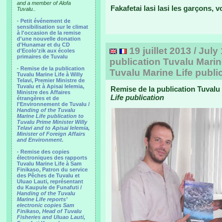
and a member of Alofa
Fakafetai lasi lasi les garçons, 
Tuvalu..
-
Petit événement de
sensibilisation sur le climat
à l'occasion de la remise
d'une nouvelle donation
d'Hunamar et du CD
19 juillet 2013 / Jul
d'Ecolo'zik aux écoles
primaires de Tuvalu
publication Tuvalu Marin
-
Remise de la publication
Tuvalu Marine Life publi
Tuvalu Marine Life à Willy
Telavi, Premier Ministre de
Tuvalu et à Apisai Ielemia,
Remise de la publication Tuvalu 
Ministre des Affaires
Life publication
étrangères et de
l'Environnement de Tuvalu /
Handing of the Tuvalu
Marine Life publication to
Tuvalu Prime Minister Willy
Telavi and to Apisai Ielemia,
Minister of Foreign Affairs
and Environment.
- Remise des copies
électroniques des rapports
Tuvalu Marine Life à Sam
Finikaso, Patron du service
des Pêches de Tuvalu et
Uluao Lauti, représentant
du Kaupule de Funafuti /
Handing of the Tuvalu
Marine Life reports’
electronic copies Sam
Finikaso, Head of Tuvalu
Fisheries and Uluao Lauti,