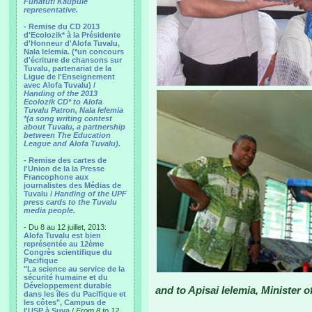
Funafuti Kaupule
representative.
- Remise du CD 2013
d'Ecolozik* à la Présidente
d'Honneur d'Alofa Tuvalu,
Nala Ielemia. (*un concours
d'écriture de chansons sur
Tuvalu, partenariat de la
Ligue de l'Enseignement
avec Alofa Tuvalu) /
Handing of the 2013
Ecolozik CD* to Alofa
Tuvalu Patron, Nala Ielemia
*(a song writing contest
about Tuvalu, a partnership
between The Education
League and Alofa Tuvalu).
- Remise des cartes de
l'Union de la la Presse
Francophone aux
journalistes des Médias de
Tuvalu /
Handing of the UPF
press cards to the Tuvalu
media people.
- Du 8 au 12 juillet, 2013:
Alofa Tuvalu est bien
représentée au 12ème
Congrès scientifique du
Pacifique
"La science au service de la
sécurité humaine et du
Développement durable
and to Apisai Ielemia, Minister 
dans les îles du Pacifique et
les côtes", Campus de
l'USP à Suva
/
From 8 to 12