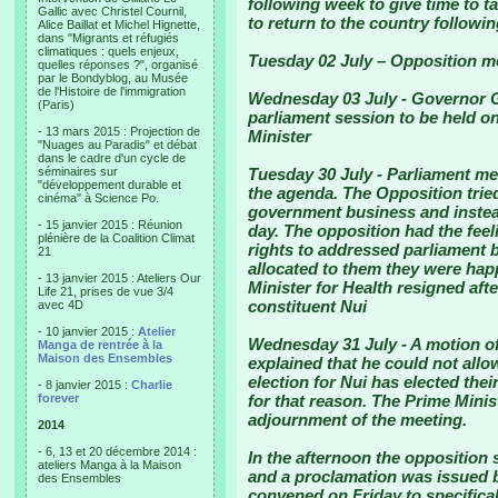
following week to give time to t
Gallic avec Christel Cournil,
to return to the country followi
Alice Baillat et Michel Hignette,
dans "Migrants et réfugiés
climatiques : quels enjeux,
Tuesday 02 July
– Opposition m
quelles réponses ?", organisé
par le Bondyblog, au Musée
de l'Histoire de l'immigration
Wednesday 03 July
- Governor 
(Paris)
parliament session to be held o
- 13 mars 2015 : Projection de
Minister
"Nuages au Paradis" et débat
dans le cadre d'un cycle de
séminaires sur
Tuesday 30 July
- Parliament m
"développement durable et
the agenda. The Opposition trie
cinéma" à Science Po.
government business and instea
- 15 janvier 2015 : Réunion
day. The opposition had the feel
plénière de la Coalition Climat
rights to addressed parliament 
21
allocated to them they were hap
- 13 janvier 2015 : Ateliers Our
Minister for Health resigned af
Life 21, prises de vue 3/4
constituent Nui
avec 4D
- 10 janvier 2015 :
Atelier
Wednesday 31 July
- A motion 
Manga de rentrée à la
Maison des Ensembles
explained that he could not allo
election for Nui has elected the
- 8 janvier 2015 :
Charlie
forever
for that reason. The Prime Minis
adjournment of the meeting.
2014
- 6, 13 et 20 décembre 2014 :
In the afternoon the opposition 
ateliers Manga à la Maison
and a proclamation was issued b
des Ensembles
convened on Friday to specifical