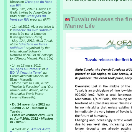
l'émission
C'est pas du Vent
sur RFI
-
may 13th, 2012: Gilliane Le
Gallic invited by Anne-Cécile
Bras at the
C'est pas du
Tuvalu releases the firs
Vent sur RFI
program (RFI)
Marine Life
- 12 mai 2012: Alofa participe à
la
braderie du livre solidaire
organisée par la Ligue de
l'Enseignement (Paris)
-
May 12th, 2012: Alofa Tuvalu
at the
"Braderie de livres
solidaire"
organized by the
International Solidarity
Network of NGOs AT belongs
to. (Blanqui Market, Paris 13e)
- 14 au 17 mars 2012:
"
Nuages au Paradis
" et
la
BD "A l'eau, la Terre"
au
Forum Alternatif Mondial de
l'Eau - Marseille.
-
March 14th to 17th, 2012:
"Trouble in Paradise” and “Our
planet under Water”, at the
Alternative World Water
Forum (Marseille).
- Du 24 novembre 2011 au
10 avril 2012 - mission à
Tuvalu :
- From November 24th, 2011
to April 10th, 2012 - Mission
in Tuvalu :
- 4 avril 2012 :
Atelier Alofa