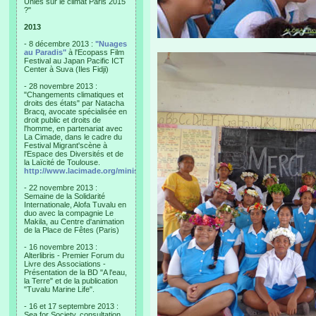
Unies sur le climat Paris 2015
?"
2013
- 8 décembre 2013 :
"Nuages
au Paradis"
à l'Ecopass Film
Festival au Japan Pacific ICT
Center à Suva (Iles Fidji)
- 28 novembre 2013 :
"Changements climatiques et
droits des états" par Natacha
Bracq, avocate spécialisée en
droit public et droits de
l'homme, en partenariat avec
La Cimade, dans le cadre du
Festival Migrant'scène à
l'Espace des Diversités et de
la Laïcité de Toulouse.
http://www.lacimade.org/minisites/migrantscene
- 22 novembre 2013 :
Semaine de la Solidarité
Internationale, Alofa Tuvalu en
duo avec la compagnie Le
Makila, au Centre d'animation
de la Place de Fêtes (Paris)
- 16 novembre 2013 :
Alterlibris - Premier Forum du
Livre des Associations -
Présentation de la BD "A l'eau,
la Terre" et de la publication
"Tuvalu Marine Life".
- 16 et 17 septembre 2013 :
Sea for Society, consultation