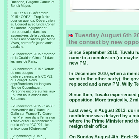
Duchene, Guigone Camus et
Benoit Mayer.
- Du 1er au 12 décembre
2015 : COP21. Trop à dire
pour un agenda. Observation
au Bourget avec Linda Cohen
et Laurent Leguyader et
representation dans les
Tuesday August 6th 20
assemblées de la coalition et
autres associations par Maria
the context by new oppos
Vives, notre très jeune amie
catalane.
Since September 2010, Tuvalu ha
- 29 novembre 2015 : marche
came to a conclusion (or maybe 
de la Coalition Climat 21 dans
les rues de Paris.
new PM.
- 27 novembre 2015 : Retrait
de nos badges
In December 2010, when a member
d’observateurs, à la COP21
went to the other party), the g
au Bourget. Nous
replaced and a new PM, Willy Te
appréhendions les longues
files de Copenhagen.
Personne encore sur les lieux.
Since then, Tuvalu experienced p
En 3mn nous avions nos
Sesames.
opposition. More tragically, 2 mi
- 26 novembre 2015 - 14h30 :
Last week, in August 2013, durin
Intervention de Gilliane Le
Gallic sur France Tv Outre-
confidence was delayed by a min
mer Première dans l'émission
where the Prime Minister and th
Transversal Environnement
sur le thème "COP21 : les
resign their office.
enjeux pour l'Outre-mer".
- 25novembre 2015 :
On Sunday August 4th, Enele S