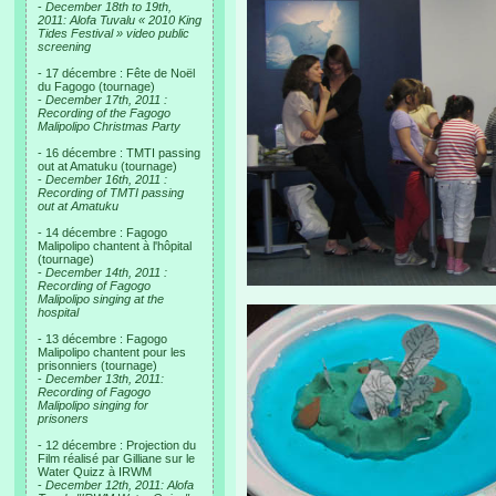
-
December 18th to 19th,
2011: Alofa Tuvalu « 2010 King
Tides Festival » video public
screening
- 17 décembre : Fête de Noël
du Fagogo (tournage)
-
December 17th, 2011 :
Recording of the Fagogo
Malipolipo Christmas Party
- 16 décembre : TMTI passing
out at Amatuku (tournage)
-
December 16th, 2011 :
Recording of TMTI passing
out at Amatuku
- 14 décembre : Fagogo
Malipolipo chantent à l'hôpital
(tournage)
-
December 14th, 2011 :
Recording of Fagogo
Malipolipo singing at the
hospital
- 13 décembre : Fagogo
Malipolipo chantent pour les
prisonniers (tournage)
-
December 13th, 2011:
Recording of Fagogo
Malipolipo singing for
prisoners
- 12 décembre : Projection du
Film réalisé par Gilliane sur le
Water Quizz à IRWM
-
December 12th, 2011: Alofa