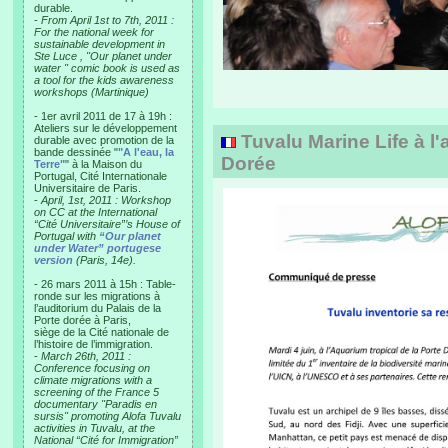
durable.
-
From April 1st to 7th, 2011 :
For the national week for
sustainable development in
Ste Luce , "Our planet under
water " comic book is used as
a tool for the kids awareness
workshops (Martinique)
- 1er avril 2011 de 17 à 19h :
Ateliers sur le développement
Tuvalu Marine Life à l'
durable avec promotion de la
bande dessinée "
"A l'eau, la
Dorée
Terre"
" à la Maison du
Portugal, Cité Internationale
Universitaire de Paris.
-
April, 1st, 2011 : Workshop
on CC at the International
“Cité Universitaire”’s House of
Portugal with
“Our planet
under Water” portugese
version
(Paris, 14e).
- 26 mars 2011 à 15h : Table-
ronde sur les migrations à
l’auditorium du Palais de la
Porte dorée à Paris,
siège de la Cité nationale de
l’histoire de l’immigration.
-
March 26th, 2011 :
Conference focusing on
climate migrations with a
screening of the France 5
documentary "Paradis en
sursis" promoting Alofa Tuvalu
activities in Tuvalu, at the
National “Cité for Immigration”