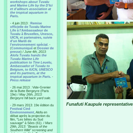
workshops about Tuvalu
and Marine Life by the D'Ici
et d'ailleurs association at
the tropical aquarium in
Paris.
- 4 juin 2013 :
Remise
officielle de Tuvalu Marine
Life à l'Ambassadeur de
Tuvalu à Bruxelles, Unesco,
UICN, et partenaires, suivie
d'un Mardi de
l'environnement spécial
. -
(
Communiqué
et
Dossier de
presse
) /
June 4th, 2013:
Alofa Tuvalu hands the
Tuvalu Marine Life
publication to Tine Leuelu,
Ambassador of Tuvalu to
Belgium, to IUCN, UNESCO
and its partners, at the
tropical aquarium in Paris.
-
Press release
- 26 mai 2013 : Vide-Grenier
de la Butte Bergeyre (Paris
19e) /
May 26th, 2013:
Bergeyre hill back yard sale.
Funafuti Kaupule representative
- 29 mars 2013: 19e édition du
Festival Ciné
Environnement
, Alofa en
débat après la projection du
film, "Les bêtes du Sud
sauvage" à Sées (61). /
Mars
29th, 2013: "Beasts of the
Southern Wild" screening and