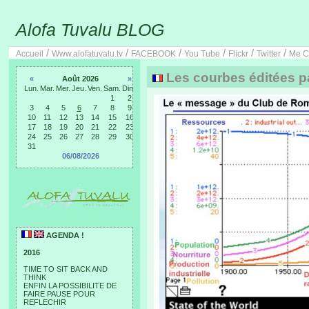
Alofa Tuvalu BLOG
/
/
/
/
/
/
Accueil
Www.alofatuvalu.tv
FACEBOOK
You Tube
Flickr
Twitter
Me C
Les courbes éditées pa
«
Août 2026
»
Lun.
Mar.
Mer.
Jeu.
Ven.
Sam.
Dim.
1
2
3
4
5
6
7
8
9
10
11
12
13
14
15
16
17
18
19
20
21
22
23
24
25
26
27
28
29
30
31
06/08/2026
AGENDA !
2016
TIME TO SIT BACK AND
THINK
ENFIN LA POSSIBILITE DE
FAIRE PAUSE POUR
REFLECHIR