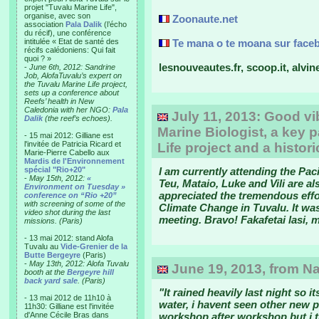
projet "Tuvalu Marine Life",
organise, avec son
Zoonaute.net
association
Pala Dalik
(l’écho
du récif), une conférence
intitulée « Etat de santé des
Te mana o te moana sur face
récifs calédoniens: Qui fait
quoi ? »
lesnouveautes.fr, scoop.it, alvin
-
June 6th, 2012: Sandrine
Job, AlofaTuvalu’s expert on
the Tuvalu Marine Life project,
sets up a conference about
Reefs’ health in New
Caledonia with her NGO:
Pala
July 11, 2013: Good v
Dalik
(the reef’s echoes).
Marine Biologist, a key p
- 15 mai 2012: Gilliane est
l'invitée de Patricia Ricard et
Life project and a histo
Marie-Pierre Cabello aux
Mardis de l'Environnement
spécial "Rio+20"
I am currently attending the Pac
-
May 15th, 2012:
«
Teu, Mataio, Luke and Vili are al
Environment on Tuesday »
appreciated the tremendous effo
conference on “Rio +20”
with screening of some of the
Climate Change in Tuvalu. It was
video shot during the last
meeting. Bravo! Fakafetai lasi, 
missions. (Paris)
- 13 mai 2012: stand Alofa
Tuvalu au
Vide-Grenier de la
Butte Bergeyre
(Paris)
-
May 13th, 2012: Alofa Tuvalu
June 19, 2013, from Na
booth at the
Bergeyre hill
back yard sale
. (Paris)
"It rained heavily last night so 
- 13 mai 2012 de 11h10 à
water, i havent seen other new p
11h30: Gilliane est l'invitée
d'Anne Cécile Bras dans
workshop after workshop but i th