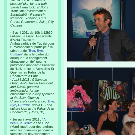
Tuvalu and AT’s small is
beautiful plan by and with
Sarah Hemstock. at Notts
Trent Uni Environment &
Sustainability Research
Network Exhibition, DICE
Centre Conference Suite, City
Campus.
- 8 avril 2011 de 10h à 12h30 :
Gilliane Le Gallic, Présidente
d'Alofa Tuvalu et
Ambassadrice de Tuvalu pour
l'Environnement participe à la
table-ronde "
Bye, Bye,
Culture
" dans le cadre du
colloque "Le changement
climatique un défi pour le
patrimoine mondial" à l'initiative
de l'Université de Versailles St
Quentin, au Palais de la
Découverte à Paris.
-
April 8,2011 : Gilliane Le
Gallic, Alofa Tuvalu President
and Tuvalu goodwill
ambassador for the
environment is a key speaker
at the Saint Quentin
University’s conference, "
Bye,
Bye, Culture
" about CC and
culture loss at the Palais de la
Decouverte, (Paris, 8e).
- 1er au 7 avril 2011 :
"A
l'eau, la Terre"
à Ste Luce
(Martinique) pour des ateliers
avec les primaires pendant la
semaine du développement