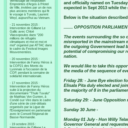
Vernissage de l’exposition
and officially named on Tuesday 
Empreintes d’Argos à l’Hotel
expected in Sept 2013 while the 
de Ville, invitées par un de nos
plus anciens membres qui fit
le voyage à Tuvalu, Laurent
Below is the situation described
Weyl, aujourd’hui au Vietnam.
- 21 novembre 2015 :
........ OPPOSITION PARLIAMEN
Intervention de Gilliane Le
Gallic avec Chloé
Vlassopoulos dans "200
The events surrounding the so ca
millions de réfugiés
misreported in the mainstream 
climatiques et moi et moi et
moi" organisé par ATTAC dans
the outgoing Government lead by
le cadre du Festival Images
potential of compromising our r
Mouvementées.
nation.
- 20 novembre 2015 :
Intervention de Fanny Héros à
We would like to take this oppor
la COP21 des Monts du
Lyonnais à l'occasion de la
the media of the sequence of ev
COP, pendant la semaine de
solidarité internationale.
Friday 28:
- June Bye election f
- 17 novembre 2015 :
Elisala Pita duly elected and jo
Intervention de Fanny Héros
the majority of 8 in the parliamen
suite à la projection du
documentaire "Thule Tuvalu"
de Matthias Von Gunten, à
Saturday 29:
- June Opposition 
Condé-sur-Vire dans le cadre
d'une série de ciné-débats
organisés par la Ligue de
Sunday 30 June
-
l'Enseignement en partenariat
avec le Conseil Régional de
Basse-Normandie.
Monday 01 July
- Hon Willy Tela
Governor General and requested
- 19 octobre 2015 :
Intervention de Gilliane Le