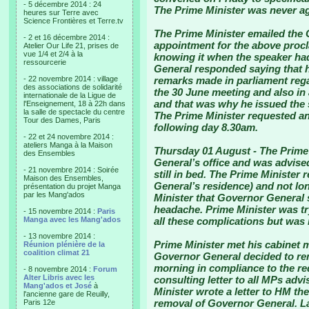
- 5 décembre 2014 : 24
The Prime Minister was never ag
heures sur Terre avec
Science Frontières et Terre.tv
The Prime Minister emailed the 
- 2 et 16 décembre 2014 :
appointment for the above procl
Atelier Our Life 21, prises de
vue 1/4 et 2/4 à la
knowing it when the speaker ha
ressourcerie
General responded saying that h
- 22 novembre 2014 : village
remarks made in parliament reg
des associations de solidarité
the 30 June meeting and also in 
internationale de la Ligue de
and that was why he issued the 
l'Enseignement, 18 à 22h dans
la salle de spectacle du centre
The Prime Minister requested a
Tour des Dames, Paris
following day 8.30am.
- 22 et 24 novembre 2014 :
ateliers Manga à la Maison
Thursday 01 August
- The Prime
des Ensembles
General’s office and was advise
- 21 novembre 2014 : Soirée
still in bed. The Prime Ministe
Maison des Ensembles,
General’s residence) and not lo
présentation du projet Manga
par les Mang'ados
Minister that Governor General 
headache. Prime Minister was tr
- 15 novembre 2014 :
Paris
Manga avec les Mang'ados
all these complications but was 
- 13 novembre 2014 :
Prime Minister met his cabinet 
Réunion plénière de la
coalition climat 21
Governor General decided to re
morning in compliance to the re
- 8 novembre 2014 :
Forum
Alter Libris avec les
consulting letter to all MPs advi
Mang'ados et José
à
Minister wrote a letter to HM 
l'ancienne gare de Reuilly,
removal of Governor General. La
Paris 12e