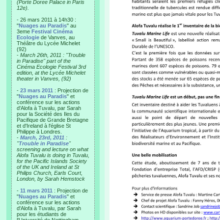
(Porte Doree Palace in Paris
12e).
- 26 mars 2011 à 14h30 :
"
Nuages au Paradis
" au
3eme
Festival Cinéma
Ecologie
de Vanves, au
Théâtre du Lycée Michelet
(92)
-
March 26th, 2011 : "Trouble
in Paradise" part of the
Cinéma Ecologie Festival 3rd
edition, at the Lycée Michelet
theater in Vanves, (92)
-
23 mars 2011
: Projection de
"
Nuages au Paradis
" et
conférence sur les actions
d'Alofa à Tuvalu, par Sarah
pour la Société des Iles du
Pacifique de Grande Bretagne
et d'Ireland à l'église St
Philippe à Londres.
-
March, 23rd, 2011
:
"
Trouble in Paradise
"
screening and lecture on what
Alofa Tuvalu is doing in Tuvalu,
for the Pacific Islands Society
of the UK and Ireland at St
Philips Church, Earls Court,
London, by Sarah Hemstock
-
11 mars 2011
: Projection de
"
Nuages au Paradis
" et
conférence sur les actions
d'Alofa à Tuvalu, par Sarah
pour les étudiants de