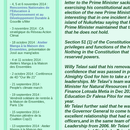
letter to the Prime Minister sac
- 4, 5 et 6 novembre 2014 :
exercising his constitutional au
Rencontres Nationales de
l'Education à
election of the new Prime Minist
l'Environnement et au
interesting that in one incident
Développement Durable
à
Gouville s/Mer
island of Nukufetau saying that
Prime Minister maintained that
- 3 novembre 2014 : CA
that he does not hold.
stratégique du Réseau Action
Climat
Section 51 (1) of the Constituti
- 18 octobre 2014 :
Atelier
Manga à la Maison des
privileges and functions of the 
Ensembles
, présentation de
Nothing in the Constitution tha
José aux mang'ados
reserved powers.
- 4 et 11 octobre 2014 :
Ateliers Manga à la Maison
Willy Telavi said that his remova
des Ensembles
confidence that was passed in pa
- 2 octobre 2014 : Conférence
Almighty God for him to take a re
de 4D "Our life 21"
leaderships. Mr Telavi’s team wa
- 21 septembre 2014 :
Minister for Natural Resources Is
People's climate march
Finance Lotoala Metia in Dec 20
- 19 septembre 2014 :
Education Dr Falesa Pitoi for me
Vendredi solidaire de rentrée à
year.
la Maison de Ensembles,
Paris 13e
Mr Telavi further said that he wa
the Governor General to come to
- 15 septembre 2014 :
excellent relationship that had e
Réunion plénière de la
Coalition Cop21
officers,and in the same team of
Leadership from 2006. Mr Telavi
- 13 septembre 2014 : Atelier
Manga à la Maison des