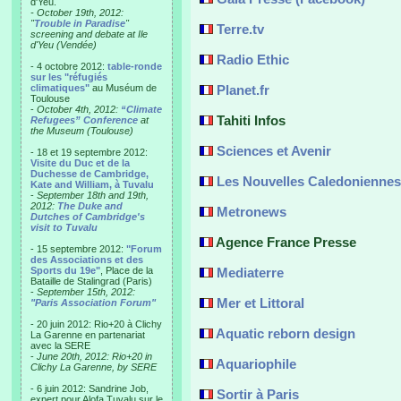
d'Yeu.
- October 19th, 2012:
"
Trouble in Paradise
"
Terre.tv
screening and debate at Ile
d'Yeu (Vendée)
Radio Ethic
- 4 octobre 2012:
table-ronde
sur les "réfugiés
climatiques"
au Muséum de
Planet.fr
Toulouse
-
October 4th, 2012:
“Climate
Tahiti Infos
Refugees” Conference
at
the Museum (Toulouse)
Sciences et Avenir
- 18 et 19 septembre 2012:
Visite du Duc et de la
Duchesse de Cambridge,
Les Nouvelles Caledoniennes
Kate and William, à Tuvalu
-
September 18th and 19th,
2012:
The Duke and
Metronews
Dutches of Cambridge's
visit to Tuvalu
Agence France Presse
- 15 septembre 2012:
"Forum
des Associations et des
Sports du 19e"
, Place de la
Mediaterre
Bataille de Stalingrad (Paris)
-
September 15th, 2012:
Mer et Littoral
"Paris Association Forum"
- 20 juin 2012: Rio+20 à Clichy
Aquatic reborn design
La Garenne en partenariat
avec la SERE
-
June 20th, 2012: Rio+20 in
Aquariophile
Clichy La Garenne, by SERE
- 6 juin 2012: Sandrine Job,
Sortir à Paris
expert pour Alofa Tuvalu sur le