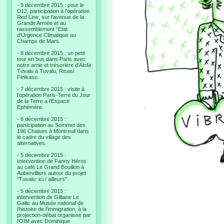
- 9 décembre 2015 : pour le
D12, participation à l’opération
Red Line, sur l’avenue de la
Grande Armée et au
rassemblement “Etat
d’Urgence Climatique au
Champs de Mars.
- 8 décembre 2015 : un petit
tour en bus dans Paris avec
notre amie et trésorière d’Alofa
Tuvalu à Tuvalu, Risasi
Finikaso.
- 7 décembre 2015 : visite à
l’opération Paris-Terre du Jour
de la Terre a l’Espace
Ephémère.
- 6 décembre 2015 :
participation au Sommet des
196 Chaises à Montreuil dans
le cadre du village des
alternatives.
- 5 décembre 2015 :
Intervention de Fanny Héros
au café Le Grand Bouillon à
Aubervilliers autour du projet
"Tuvalu: ici / ailleurs".
- 5 décembre 2015 :
intervention de Gilliane Le
Gallic au Musée national de
l’histoire de l’immigration, à la
projection-débat organisee par
l’OIM avec Dominique