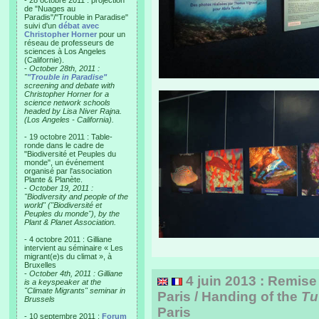
- 28 octobre 2011 : projection
de "Nuages au
Paradis"/"Trouble in Paradise"
suivi d'un
débat avec
Christopher Horner
pour un
réseau de professeurs de
sciences à Los Angeles
(Californie).
-
October 28th, 2011 :
"
"Trouble in Paradise"
screening and debate with
Christopher Horner for a
science network schools
headed by Lisa Niver Rajna.
(Los Angeles - California).
- 19 octobre 2011 : Table-
ronde dans le cadre de
"Biodiversité et Peuples du
monde", un événement
organisé par l'association
Plante & Planète.
-
October 19, 2011 :
"Biodiversity and people of the
world" ("Biodiversité et
Peuples du monde"), by the
Plant & Planet Association.
- 4 octobre 2011 : Gilliane
intervient au séminaire « Les
migrant(e)s du climat », à
Bruxelles
-
October 4th, 2011 : Gilliane
4 juin 2013 : Remise 
is a keyspeaker at the
"Climate Migrants" seminar in
Paris / Handing of the
Tu
Brussels
Paris
- 10 septembre 2011 :
Forum