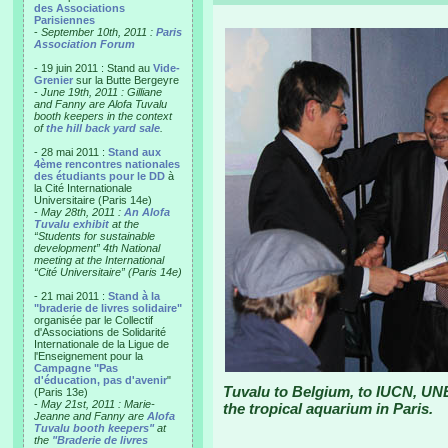
des Associations
Parisiennes
-
September 10th, 2011 :
Paris
Association Forum
- 19 juin 2011 : Stand au
Vide-
Grenier
sur la Butte Bergeyre
-
June 19th, 2011 : Gilliane
and Fanny are Alofa Tuvalu
booth keepers in the context
of
the hill back yard sale
.
- 28 mai 2011 :
Stand aux
4ème rencontres nationales
des étudiants pour le DD
à
la Cité Internationale
Universitaire (Paris 14e)
-
May 28th, 2011 :
An Alofa
Tuvalu exhibit
at the
“Students for sustainable
development” 4th National
meeting at the International
“Cité Universitaire” (Paris 14e)
- 21 mai 2011 :
Stand à la
"braderie de livres solidaire"
organisée par le Collectif
d'Associations de Solidarité
Internationale de la Ligue de
l'Enseignement pour la
Campagne "Pas
d'éducation, pas d'avenir
"
Tuvalu to Belgium, to IUCN, UN
(Paris 13e)
-
May 21st, 2011 : Marie-
the tropical aquarium in Paris.
Jeanne and Fanny are
Alofa
Tuvalu booth keepers"
at
the
"Braderie de livres