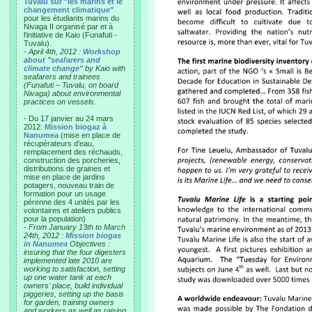
Tuvalu sur "les marins et le
changement climatique"
pour les étudiants marins du
Nivaga II organisé par et à
l'initiative de Kaio (Funafuti -
Tuvalu).
-
April 4th, 2012 :
Workshop
about "seafarers and
climate change"
by Kaio with
seafarers and trainees
(Funafuti – Tuvalu, on board
Nivaga) about environmental
practices on vessels.
- Du 17 janvier au 24 mars
2012:
Mission biogaz à
Nanumea
(mise en place de
récupérateurs d'eau,
remplacement des réchauds,
construction des porcheries,
distributions de graines et
mise en place de jardins
potagers, nouveau train de
formation pour un usage
pérenne des 4 unités par les
volontaires et ateliers publics
pour la population)
-
From January 13th to March
24th, 2012 :
Mission biogas
in Nanumea
Objectives :
insuring that the four digesters
implemented late 2010 are
working to satisfaction, setting
up one water tank at each
owners' place, build individual
piggeries, setting up the basis
for garden, training owners
and workers as well as raising