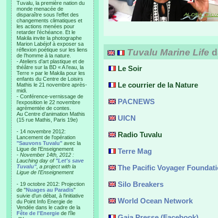
Tuvalu, la première nation du
monde menacée de
disparaître sous l’effet des
changements climatiques et
les actions menées pour
retarder l’échéance. Et le
Makila invite la photographe
Marion Labéjof à exposer sa
réflexion poétique sur les liens
Tuvalu Marine Life
d
de l’homme à la nature.
- Ateliers d’art plastique et de
théâtre sur la BD « A l’eau, la
Le Soir
Terre » par le Makila pour les
enfants du Centre de Loisirs
Le courrier de la Nature
Mathis le 21 novembre après-
midi.
- Conférence-vernissage de
PACNEWS
l’exposition le 22 novembre
agrémentée de contes.
Au Centre d’animation Mathis
UICN
(15 rue Mathis, Paris 19e)
- 14 novembre 2012:
Radio Tuvalu
Lancement de l'opération
"Sauvons Tuvalu"
avec la
Ligue de l'Enseignement
Terre Mag
- November 14th, 2012 :
Lauching day of
"Let's save
Tuvalu"
, a project with la
The Pacific Voyager Foundat
Ligue de l'Enseignement
Silo Breakers
- 19 octobre 2012: Projection
de "
Nuages au Paradis
"
suivie d'un débat, à l'initiative
World Ocean Network
du Point Info Energie de
Vendée dans le cadre de la
Fête de l'Energie
de l'île
Gaia Presse (Facebook)