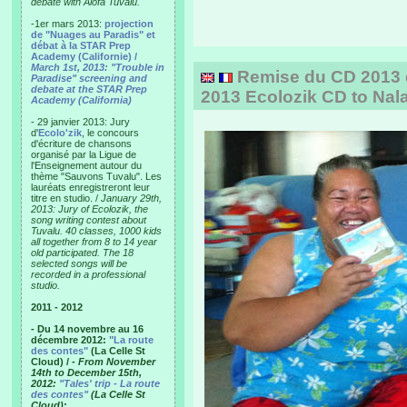
debate with Alofa Tuvalu.
-1er mars 2013:
projection
de "Nuages au Paradis" et
débat à la STAR Prep
Academy (Californie) /
March 1st, 2013: "Trouble in
Remise du CD 2013 d'
Paradise" screening and
debate at the STAR Prep
2013 Ecolozik CD to Nal
Academy (California)
- 29 janvier 2013: Jury
d'
Ecolo'zik
, le concours
d'écriture de chansons
organisé par la Ligue de
l'Enseignement autour du
thème "Sauvons Tuvalu". Les
lauréats enregistreront leur
titre en studio. /
January 29th,
2013: Jury of Ecolozik, the
song writing contest about
Tuvalu. 40 classes, 1000 kids
all together from 8 to 14 year
old participated. The 18
selected songs will be
recorded in a professional
studio.
2011 - 2012
- Du 14 novembre au 16
décembre 2012:
"La route
des contes"
(La Celle St
Cloud) /
- From November
14th to December 15th,
2012:
"Tales' trip - La route
des contes"
(La Celle St
Cloud)
: