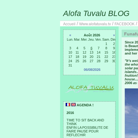
Alofa Tuvalu BLOG
/
/
Accueil
Www.alofatuvalu.tv
FACEBOOK
Funafu
«
Août 2026
»
Lun.
Mar.
Mer.
Jeu.
Ven.
Sam.
Dim.
Since 20
1
2
is Beaut
3
4
5
6
7
8
9
implemen
10
11
12
13
14
15
16
and her
17
18
19
20
21
22
23
"It’s we
24
25
26
27
28
29
30
the whol
31
solar pa
06/08/2026
islands
fruition
house… 
2006 as 
AGENDA !
2016
TIME TO SIT BACK AND
THINK
ENFIN LA POSSIBILITE DE
FAIRE PAUSE POUR
REFLECHIR