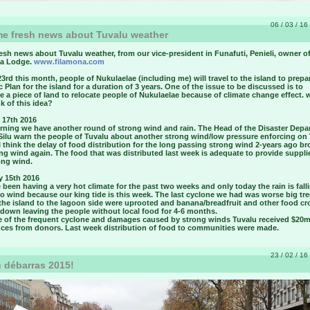
06 / 03 / 16 
e fresh news about Tuvalu weather
sh news about Tuvalu weather, from our vice-president in Funafuti, Penieli, owner of
a Lodge.
www.filamona.com
23rd this month
, people of Nukulaelae (including me) will travel to the island to prepa
c Plan for the island for a duration of 3 years. One of the issue to be discussed is to
 a piece of land to relocate people of Nukulaelae because of climate change effect. 
k of this idea?
 17th 2016
rning we have another round of strong wind and rain. The Head of the Disaster Depa
ilu warn the people of Tuvalu about another strong wind/low pressure enforcing on
I think the delay of food distribution for the long passing strong wind 2-years ago b
ng wind again. The food that was distributed last week is adequate to provide suppli
ong wind.
y 15th 2016
been having a very hot climate for the past two weeks and only today the rain is fall
o wind because our king tide is this week. The last cyclone we had was worse big tr
the island to the lagoon side were uprooted and banana/breadfruit and other food cr
 down leaving the people without local food for 4-6 months.
 of the frequent cyclone and damages caused by strong winds Tuvalu received $20mi
nces from donors. Last week distribution of food to communities were made.
23 / 02 / 16 
 débarras 2015!