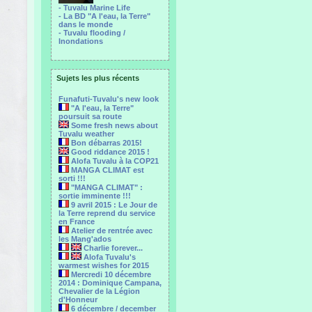
- Tuvalu Marine Life
- La BD "A l'eau, la Terre"
dans le monde
- Tuvalu flooding /
Inondations
Sujets les plus récents
Funafuti-Tuvalu's new look
"A l'eau, la Terre"
poursuit sa route
Some fresh news about
Tuvalu weather
Bon débarras 2015!
Good riddance 2015 !
Alofa Tuvalu à la COP21
MANGA CLIMAT est
sorti !!!
"MANGA CLIMAT" :
sortie imminente !!!
9 avril 2015 : Le Jour de
la Terre reprend du service
en France
Atelier de rentrée avec
les Mang'ados
Charlie forever...
Alofa Tuvalu's
warmest wishes for 2015
Mercredi 10 décembre
2014 : Dominique Campana,
Chevalier de la Légion
d'Honneur
6 décembre / december