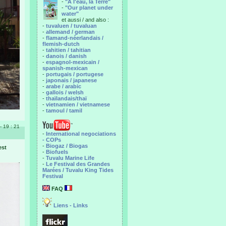
-
"A l'eau, la Terre"
-
"Our planet under
water"
et aussi / and also :
-
tuvaluen / tuvaluan
-
allemand / german
-
flamand-néerlandais /
flemish-dutch
-
tahitien / tahitian
-
danois / danish
-
espagnol-mexicain /
spanish-mexican
-
portugais / portugese
-
japonais / japanese
-
arabe / arabic
-
gallois / welsh
-
thaïlandais/thaï
-
vietnamien / vietnamese
-
tamoul / tamil
- 19 : 21
-
International negociations
- COPs
-
Biogaz / Biogas
est
-
Biofuels
-
Tuvalu Marine Life
-
Le Festival des Grandes
Marées / Tuvalu King Tides
Festival
FAQ
Liens - Links