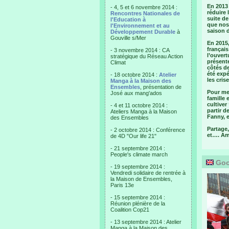
En 2013 
- 4, 5 et 6 novembre 2014 :
réduire 
Rencontres Nationales de
suite de
l'Education à
que nos 
l'Environnement et au
saison d
Développement Durable
à
Gouville s/Mer
En 2015,
français
- 3 novembre 2014 : CA
l’ouvert
stratégique du Réseau Action
présent
Climat
côtés de
été expé
- 18 octobre 2014 :
Atelier
les cris
Manga à la Maison des
Ensembles
, présentation de
Pour me
José aux mang'ados
famille 
cultiver
- 4 et 11 octobre 2014 :
partir d
Ateliers Manga à la Maison
Fanny, e
des Ensembles
Partage,
- 2 octobre 2014 : Conférence
et…. Am
de 4D "Our life 21"
- 21 septembre 2014 :
People's climate march
Goo
- 19 septembre 2014 :
Vendredi solidaire de rentrée à
la Maison de Ensembles,
Paris 13e
- 15 septembre 2014 :
Réunion plénière de la
Coalition Cop21
- 13 septembre 2014 : Atelier
Manga à la Maison des