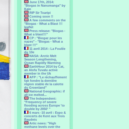
June 17th, 2014:
"Biogas in Nanumanga" by
Kaio
RIP Sir Toaripi
Coming soon !!
A few comments on the
"Biogas - What a Blast !!!
leaflet
Press release: "Biogas -
What a blast!!!"
CP : "Biogaz pour les
nazes" - "Biogas - What a
blast !!!"
11 avril 2014 : La Foulée
du 10e
NASA: Arctic Melt
Season Lengthening,
Ocean Rapidly Warming
EarthHour 2014 by Cat,
an Alofa Tuvalu active
member in the Uk
AFP : "Le réchauffement
fait fondre la dernière
région stable de la calotte
du Groenland"
National Geographic: if
all ice melted...
The Independent:
"Frequency of severe
flooding across Europe 'to
double by 2050' "
6 mars -10 avril : Expo &
concerts de Kent aux Trois
Baudets
Artic news: "High
methane levels over the