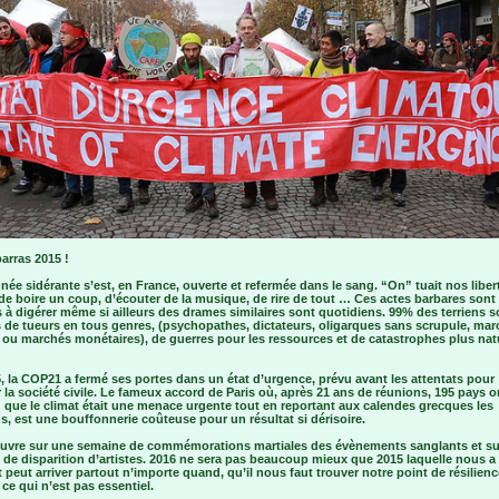
arras 2015 !
née sidérante s’est, en France, ouverte et refermée dans le sang. “On” tuait nos liber
de boire un coup, d’écouter de la musique, de rire de tout … Ces actes barbares sont
es à digérer même si ailleurs des drames similaires sont quotidiens. 99% des terriens s
s de tueurs en tous genres, (psychopathes, dictateurs, oligarques sans scrupule, ma
 ou marchés monétaires), de guerres pour les ressources et de catastrophes plus nat
, la COP21 a fermé ses portes dans un état d’urgence, prévu avant les attentats pour
 la société civile. Le fameux accord de Paris où, après 21 ans de réunions, 195 pays o
 que le climat était une menace urgente tout en reportant aux calendes grecques les
s, est une bouffonnerie coûteuse pour un résultat si dérisoire.
ouvre sur une semaine de commémorations martiales des évènements sanglants et su
de disparition d’artistes. 2016 ne sera pas beaucoup mieux que 2015 laquelle nous a
 peut arriver partout n’importe quand, qu’il nous faut trouver notre point de résilie
t ce qui n’est pas essentiel.