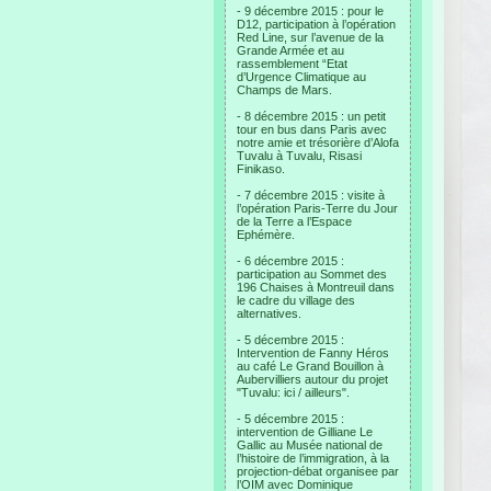
- 9 décembre 2015 : pour le
D12, participation à l’opération
Red Line, sur l’avenue de la
Grande Armée et au
rassemblement “Etat
d’Urgence Climatique au
Champs de Mars.
- 8 décembre 2015 : un petit
tour en bus dans Paris avec
notre amie et trésorière d’Alofa
Tuvalu à Tuvalu, Risasi
Finikaso.
- 7 décembre 2015 : visite à
l’opération Paris-Terre du Jour
de la Terre a l’Espace
Ephémère.
- 6 décembre 2015 :
participation au Sommet des
196 Chaises à Montreuil dans
le cadre du village des
alternatives.
- 5 décembre 2015 :
Intervention de Fanny Héros
au café Le Grand Bouillon à
Aubervilliers autour du projet
"Tuvalu: ici / ailleurs".
- 5 décembre 2015 :
intervention de Gilliane Le
Gallic au Musée national de
l’histoire de l’immigration, à la
projection-débat organisee par
l’OIM avec Dominique