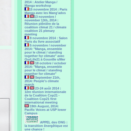
2014 : Atelier Manga /
Manga workshop
15 novembre 2014 : Paris
Manga avec les Mang'ados
13 novembre /
november 13th, 2014 :
Réunion plénière de la
coalition climat 21 / climate
coalition 21 plenary
meeting
8 novembre 2014 : Salon
Paris du livre associatif
5 novembre / november
2014: "Manga, ensemble
pour le climat / standing
together for climate" avec
OurLife21 à Gouville s/Mer
18 octobre / october
2014: "Manga, ensemble
pour le ‎climat / standing
together for climate"
September 21th,
2014: People's climate
march
23-24 août 2014 :
1ère réunion internationale
de la Coalition Cop21 -
Coalition Cop21 first
international meeting
19th August, 2014:
Pacific Voices at USP lower
Campus
APPEL des ONG :
la transition énergétique est
une chance !