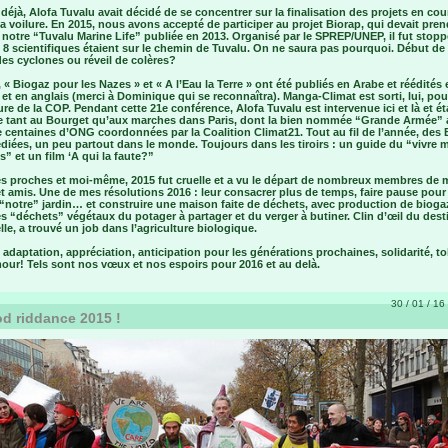
déjà, Alofa Tuvalu avait décidé de se concentrer sur la finalisation des projets en cou
la voilure. En 2015, nous avons accepté de participer au projet Biorap, qui devait pren
 notre “Tuvalu Marine Life” publiée en 2013. Organisé par le SPREP/UNEP, il fut stopp
8 scientifiques étaient sur le chemin de Tuvalu. On ne saura pas pourquoi. Début de 
es cyclones ou réveil de colères?
 « Biogaz pour les Nazes » et « A l’Eau la Terre » ont été publiés en Arabe et réédités 
 et en anglais (merci à Dominique qui se reconnaîtra). Manga-Climat est sorti, lui, pou
ure de la COP. Pendant cette 21e conférence, Alofa Tuvalu est intervenue ici et là et ét
e tant au Bourget qu’aux marches dans Paris, dont la bien nommée “Grande Armée”
 centaines d’ONG coordonnées par la Coalition Climat21. Tout au fil de l’année, des
diées, un peu partout dans le monde. Toujours dans les tiroirs : un guide du “vivre 
es” et un film ‘A qui la faute?”
s proches et moi-même, 2015 fut cruelle et a vu le départ de nombreux membres de 
et amis. Une de mes résolutions 2016 : leur consacrer plus de temps, faire pause pour
 “notre” jardin… et construire une maison faite de déchets, avec production de bioga
es “déchets” végétaux du potager à partager et du verger à butiner. Clin d’œil du dest
lle, a trouvé un job dans l’agriculture biologique.
 adaptation, appréciation, anticipation pour les générations prochaines, solidarité, t
our! Tels sont nos vœux et nos espoirs pour 2016 et au delà.
30 / 01 / 16 
d riddance 2015 !