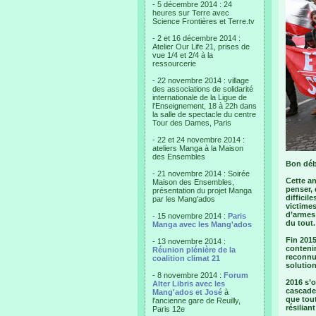
- 5 décembre 2014 : 24
heures sur Terre avec
Science Frontières et Terre.tv
- 2 et 16 décembre 2014 :
Atelier Our Life 21, prises de
vue 1/4 et 2/4 à la
ressourcerie
- 22 novembre 2014 : village
des associations de solidarité
internationale de la Ligue de
l'Enseignement, 18 à 22h dans
la salle de spectacle du centre
Tour des Dames, Paris
- 22 et 24 novembre 2014 :
ateliers Manga à la Maison
des Ensembles
Bon déb
- 21 novembre 2014 : Soirée
Cette an
Maison des Ensembles,
penser, 
présentation du projet Manga
difficil
par les Mang'ados
victime
d’armes
- 15 novembre 2014 :
Paris
du tout.
Manga avec les Mang'ados
Fin 2015
- 13 novembre 2014 :
contenir
Réunion plénière de la
reconnu
coalition climat 21
solution
- 8 novembre 2014 :
Forum
2016 s’
Alter Libris avec les
cascade 
Mang'ados et José
à
que tout
l'ancienne gare de Reuilly,
résilian
Paris 12e