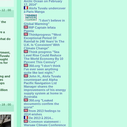
Arctic Ocean on February
17, 2014"
Alofa Tuvalu undercover
- 12 : 00
à Paris Manga
"I don't believe in
 the
Global Warming"
RIP Captain Iefata
Paeniu
re a
Thinkprogress "‘Most
Exceptional Period Of
what do
Rainfall In 248 Years’ In The
U.K. Is ‘Consistent’ With
Climate Change"
Think progress "Sea
rtment,
Level Rise Could Reduce
 Tuvalu
The World Economy By 10
rought
Percent This Century"
es for
350.org "I don’t think
I’ve ever seen anything
quite like last night."
ing and
John H., Alofa Tuvalu
ees
counterpart and Alpha
ops
Pacific Navigation Ltd
Manager shares the
llion
improvements of his energy
supply system at home in
Australia
350.org "Leaked
documents confirm the
- 18 : 00
worst"
from 2013 feelings to
2014 wishes
De 2013 à 2014...
Common statement :
Warsaw Climate Conference