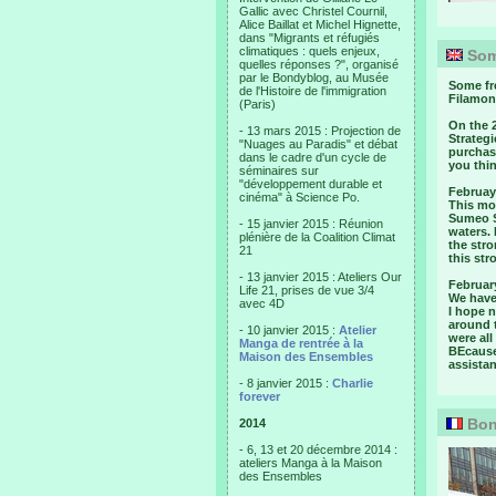
Gallic avec Christel Cournil,
Alice Baillat et Michel Hignette,
dans "Migrants et réfugiés
climatiques : quels enjeux,
Som
quelles réponses ?", organisé
par le Bondyblog, au Musée
Some fre
de l'Histoire de l'immigration
Filamon
(Paris)
On the 
- 13 mars 2015 : Projection de
Strategi
"Nuages au Paradis" et débat
purchase
dans le cadre d'un cycle de
you thin
séminaires sur
"développement durable et
Februay
cinéma" à Science Po.
This mo
Sumeo S
- 15 janvier 2015 : Réunion
waters. 
plénière de la Coalition Climat
the stro
21
this str
- 13 janvier 2015 : Ateliers Our
Februar
Life 21, prises de vue 3/4
We have 
avec 4D
I hope n
around 
- 10 janvier 2015 :
Atelier
were all
Manga de rentrée à la
BEcause
Maison des Ensembles
assista
- 8 janvier 2015 :
Charlie
forever
Bon
2014
- 6, 13 et 20 décembre 2014 :
ateliers Manga à la Maison
des Ensembles