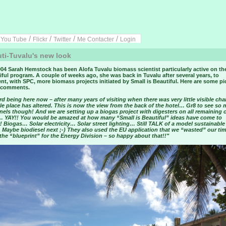
/
/
/
/
/
You Tube
Flickr
Twitter
Me Contacter
Login
ti-Tuvalu's new look
04 Sarah Hemstock has been Alofa Tuvalu biomass scientist particularly active on th
iful program. A couple of weeks ago, she was back in Tuvalu after several years, to
t, with SPC, more biomass projects initiated by Small is Beautiful. Here are some pi
 comments.
ird being here now – after many years of visiting when there was very little visible ch
e place has altered. This is now the view from the back of the hotel… Gr8 to see so
nels though! And we are setting up a biogas project with digesters on all remaining 
… YAY!! You would be amazed at how many “Small is Beautiful” ideas have come to
!! Biogas… Solar electricity… Solar street lighting… Still TALK of a model sustainable
Maybe biodiesel next ;-) They also used the EU application that we “wasted” our tim
the “blueprint” for the Energy Division – so happy about that!!"