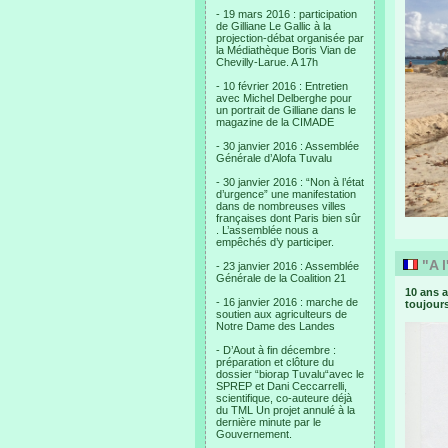
- 19 mars 2016 : participation
de Gilliane Le Gallic à la
projection-débat organisée par
la Médiathèque Boris Vian de
Chevilly-Larue. A 17h
- 10 février 2016 : Entretien
avec Michel Delberghe pour
un portrait de Gilliane dans le
magazine de la CIMADE
- 30 janvier 2016 : Assemblée
Générale d’Alofa Tuvalu
- 30 janvier 2016 : “Non à l’état
d’urgence” une manifestation
dans de nombreuses villes
françaises dont Paris bien sûr
. L’assemblée nous a
empêchés d’y participer.
"A l
- 23 janvier 2016 : Assemblée
Générale de la Coalition 21
10 ans a
- 16 janvier 2016 : marche de
toujours
soutien aux agriculteurs de
Notre Dame des Landes
- D’Aout à fin décembre :
préparation et clôture du
dossier “biorap Tuvalu“avec le
SPREP et Dani Ceccarrelli,
scientifique, co-auteure déjà
du TML Un projet annulé à la
dernière minute par le
Gouvernement.