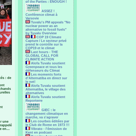
of the Parties : ENOUGH !
ASSEZ !
Conférence climat à
Varsovie
Tuvalu's PM appeals "No
nuclear power as an
alternative to fossil fuels"
by Tuvalu Overview
COP 19 Climate
Capture / Le secteur privé
prend le contrôle sur la
COP19 et le climat
Last hours - THE
GLOBAL CALL FOR
CLIMATE ACTION
Alofa Tuvalu soutient
Greenpeace et tous les
défenseurs du Climat
Les moments forts
tés : de
d'Alternatiba en direct sur
le net!
ont
Alofa Tuvalu soutient
rchands
Alternatiba, le village des
urelles
alternatives
Alofa Tuvalu soutient
Reporterre
nt
GIEC : le
changement climatique en
marche, va s'agraver
Les courbes éditées par
r une
le Club de Rome en 1973 !!!
 rappelé
nce en…
Vibrato - l'émission de
Kent en podcast