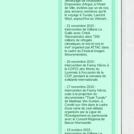
Vernissage de l’exposition
Empreintes d’Argos à l’Hotel
de Ville, invitées par un de nos
plus anciens membres qui fit
le voyage à Tuvalu, Laurent
Weyl, aujourd’hui au Vietnam.
- 21 novembre 2015 :
Intervention de Gilliane Le
Gallic avec Chloé
Vlassopoulos dans "200
millions de réfugiés
climatiques et moi et moi et
moi" organisé par ATTAC dans
le cadre du Festival Images
Mouvementées.
- 20 novembre 2015 :
Intervention de Fanny Héros à
la COP21 des Monts du
Lyonnais à l'occasion de la
COP, pendant la semaine de
solidarité internationale.
- 17 novembre 2015 :
Intervention de Fanny Héros
suite à la projection du
documentaire "Thule Tuvalu"
de Matthias Von Gunten, à
Condé-sur-Vire dans le cadre
d'une série de ciné-débats
organisés par la Ligue de
l'Enseignement en partenariat
avec le Conseil Régional de
Basse-Normandie.
- 19 octobre 2015 :
Intervention de Gilliane Le