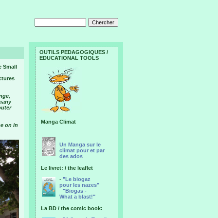
OUTILS PEDAGOGIQUES /
EDUCATIONAL TOOLS
e Small
ctures
ange,
 many
outer
Manga Climat
e on in
Un Manga sur le
climat pour et par
des ados
Le livret: / the leaflet
-
"Le biogaz
pour les nazes"
-
"Biogas -
What a blast!"
La BD / the comic book: