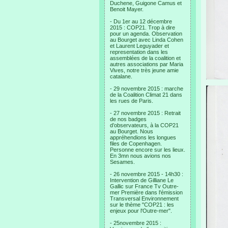
Duchene, Guigone Camus et
Benoit Mayer.
- Du 1er au 12 décembre
2015 : COP21. Trop à dire
pour un agenda. Observation
au Bourget avec Linda Cohen
et Laurent Leguyader et
representation dans les
assemblées de la coalition et
autres associations par Maria
Vives, notre très jeune amie
catalane.
- 29 novembre 2015 : marche
de la Coalition Climat 21 dans
les rues de Paris.
- 27 novembre 2015 : Retrait
de nos badges
d’observateurs, à la COP21
au Bourget. Nous
appréhendions les longues
files de Copenhagen.
Personne encore sur les lieux.
En 3mn nous avions nos
Sesames.
- 26 novembre 2015 - 14h30 :
Intervention de Gilliane Le
Gallic sur France Tv Outre-
mer Première dans l'émission
Transversal Environnement
sur le thème "COP21 : les
enjeux pour l'Outre-mer".
- 25novembre 2015 :