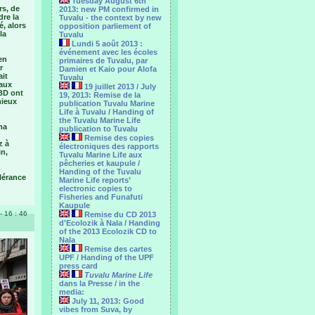
Tuesday August 6th
rs, de
2013: new PM confirmed in
dre la
Tuvalu - the context by new
é, alors
opposition parliement of
la
Tuvalu
Lundi 5 août 2013 :
événement avec les écoles
en
primaires de Tuvalu, par
r
Damien et Kaio pour Alofa
ait
Tuvalu
 aux
19 juillet 2013 / July
 BD ont
19, 2013: Remise de la
mieux
publication Tuvalu Marine
Life à Tuvalu / Handing of
the Tuvalu Marine Life
ma
publication to Tuvalu
Remise des copies
z à
électroniques des rapports
in,
Tuvalu Marine Life aux
pêcheries et kaupule /
Handing of the Tuvalu
olérance
Marine Life reports’
electronic copies to
Fisheries and Funafuti
Kaupule
- 16 : 46
Remise du CD 2013
d'Ecolozik à Nala / Handing
of the 2013 Ecolozik CD to
Nala
Remise des cartes
UPF / Handing of the UPF
press card
Tuvalu Marine Life
dans la Presse / in the
media:
July 11, 2013: Good
vibes from Suva, by