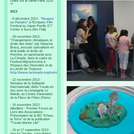
Unies sur le climat Paris 2015
?"
2013
- 8 décembre 2013 :
"Nuages
au Paradis"
à l'Ecopass Film
Festival au Japan Pacific ICT
Center à Suva (Iles Fidji)
- 28 novembre 2013 :
"Changements climatiques et
droits des états" par Natacha
Bracq, avocate spécialisée en
droit public et droits de
l'homme, en partenariat avec
La Cimade, dans le cadre du
Festival Migrant'scène à
l'Espace des Diversités et de
la Laïcité de Toulouse.
http://www.lacimade.org/minisites/migrantscene
- 22 novembre 2013 :
Semaine de la Solidarité
Internationale, Alofa Tuvalu en
duo avec la compagnie Le
Makila, au Centre d'animation
de la Place de Fêtes (Paris)
- 16 novembre 2013 :
Alterlibris - Premier Forum du
Livre des Associations -
Présentation de la BD "A l'eau,
la Terre" et de la publication
"Tuvalu Marine Life".
- 16 et 17 septembre 2013 :
Sea for Society, consultation