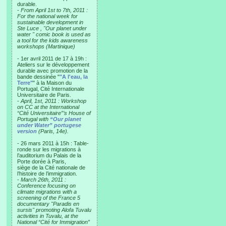
durable.
-
From April 1st to 7th, 2011 :
For the national week for
sustainable development in
Ste Luce , "Our planet under
water " comic book is used as
a tool for the kids awareness
workshops (Martinique)
- 1er avril 2011 de 17 à 19h :
Ateliers sur le développement
durable avec promotion de la
bande dessinée "
"A l'eau, la
Terre"
" à la Maison du
Portugal, Cité Internationale
Universitaire de Paris.
-
April, 1st, 2011 : Workshop
on CC at the International
“Cité Universitaire”’s House of
Portugal with
“Our planet
under Water” portugese
version
(Paris, 14e).
- 26 mars 2011 à 15h : Table-
ronde sur les migrations à
l’auditorium du Palais de la
Porte dorée à Paris,
siège de la Cité nationale de
l’histoire de l’immigration.
-
March 26th, 2011 :
Conference focusing on
climate migrations with a
screening of the France 5
documentary "Paradis en
sursis" promoting Alofa Tuvalu
activities in Tuvalu, at the
National “Cité for Immigration”