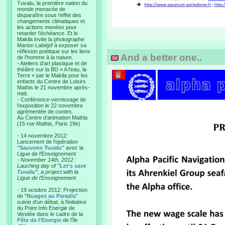
Tuvalu, la première nation du
monde menacée de
disparaître sous l’effet des
changements climatiques et
les actions menées pour
retarder l’échéance. Et le
Makila invite la photographe
Marion Labéjof à exposer sa
réflexion poétique sur les liens
And a better one..
de l’homme à la nature.
- Ateliers d’art plastique et de
théâtre sur la BD « A l’eau, la
Terre » par le Makila pour les
enfants du Centre de Loisirs
Mathis le 21 novembre après-
midi.
- Conférence-vernissage de
l’exposition le 22 novembre
agrémentée de contes.
Au Centre d’animation Mathis
(15 rue Mathis, Paris 19e)
- 14 novembre 2012:
Lancement de l'opération
"Sauvons Tuvalu"
avec la
Ligue de l'Enseignement
- November 14th, 2012 :
Lauching day of
"Let's save
Tuvalu"
, a project with la
Ligue de l'Enseignement
- 19 octobre 2012: Projection
de "
Nuages au Paradis
"
suivie d'un débat, à l'initiative
du Point Info Energie de
Vendée dans le cadre de la
Fête de l'Energie
de l'île