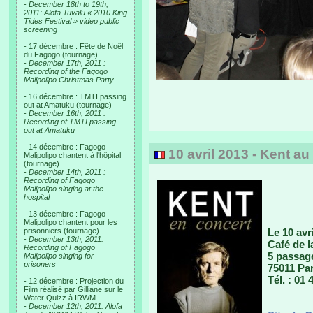
-
December 18th to 19th,
2011: Alofa Tuvalu « 2010 King
Tides Festival » video public
screening
- 17 décembre : Fête de Noël
du Fagogo (tournage)
-
December 17th, 2011 :
Recording of the Fagogo
Malipolipo Christmas Party
- 16 décembre : TMTI passing
out at Amatuku (tournage)
-
December 16th, 2011 :
Recording of TMTI passing
out at Amatuku
- 14 décembre : Fagogo
10 avril 2013 - Kent au
Malipolipo chantent à l'hôpital
(tournage)
-
December 14th, 2011 :
Recording of Fagogo
Malipolipo singing at the
hospital
- 13 décembre : Fagogo
Malipolipo chantent pour les
prisonniers (tournage)
Le 10 avr
-
December 13th, 2011:
Café de 
Recording of Fagogo
5 passag
Malipolipo singing for
prisoners
75011 Par
Tél. : 01 
- 12 décembre : Projection du
Film réalisé par Gilliane sur le
Water Quizz à IRWM
-
December 12th, 2011: Alofa