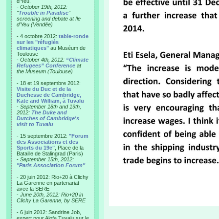
d'Yeu.
- October 19th, 2012:
"
Trouble in Paradise
"
screening and debate at Ile
d'Yeu (Vendée)
- 4 octobre 2012:
table-ronde
sur les "réfugiés
climatiques"
au Muséum de
Toulouse
-
October 4th, 2012:
“Climate
Refugees” Conference
at
the Museum (Toulouse)
- 18 et 19 septembre 2012:
Visite du Duc et de la
Duchesse de Cambridge,
Kate and William, à Tuvalu
-
September 18th and 19th,
2012:
The Duke and
Dutches of Cambridge's
visit to Tuvalu
- 15 septembre 2012:
"Forum
des Associations et des
Sports du 19e"
, Place de la
Bataille de Stalingrad (Paris)
-
September 15th, 2012:
"Paris Association Forum"
- 20 juin 2012: Rio+20 à Clichy
La Garenne en partenariat
avec la SERE
-
June 20th, 2012: Rio+20 in
Clichy La Garenne, by SERE
- 6 juin 2012: Sandrine Job,
expert pour Alofa Tuvalu sur le