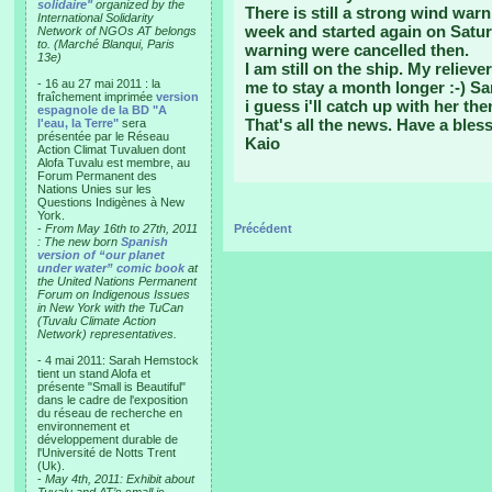
solidaire"
organized by the
There is still a strong wind warn
International Solidarity
week and started again on Satur
Network of NGOs AT belongs
to. (Marché Blanqui, Paris
warning were cancelled then.
13e)
I am still on the ship. My relie
- 16 au 27 mai 2011 : la
me to stay a month longer :-) Sar
fraîchement imprimée
version
i guess i'll catch up with her the
espagnole de la BD "A
That's all the news. Have a bles
l'eau, la Terre"
sera
présentée par le Réseau
Kaio
Action Climat Tuvaluen dont
Alofa Tuvalu est membre, au
Forum Permanent des
Nations Unies sur les
Questions Indigènes à New
York.
-
From May 16th to 27th, 2011
Précédent
: The new born
Spanish
version of “our planet
under water” comic book
at
the United Nations Permanent
Forum on Indigenous Issues
in New York with the TuCan
(Tuvalu Climate Action
Network) representatives.
- 4 mai 2011: Sarah Hemstock
tient un stand Alofa et
présente "Small is Beautiful"
dans le cadre de l'exposition
du réseau de recherche en
environnement et
développement durable de
l'Université de Notts Trent
(Uk).
-
May 4th, 2011: Exhibit about