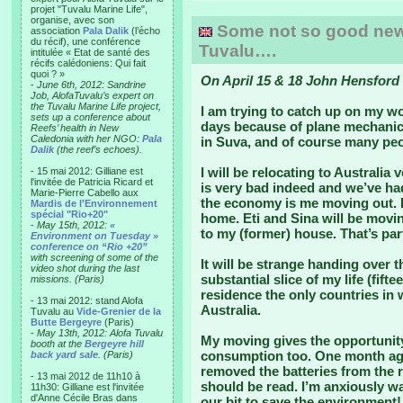
projet "Tuvalu Marine Life",
organise, avec son
Some not so good news 
association
Pala Dalik
(l’écho
du récif), une conférence
Tuvalu….
intitulée « Etat de santé des
récifs calédoniens: Qui fait
quoi ? »
On April 15 & 18 John Hensford 
-
June 6th, 2012: Sandrine
Job, AlofaTuvalu’s expert on
the Tuvalu Marine Life project,
I am trying to catch up on my wo
sets up a conference about
days because of plane mechanic
Reefs’ health in New
Caledonia with her NGO:
Pala
in Suva, and of course many peo
Dalik
(the reef’s echoes).
I will be relocating to Australia
- 15 mai 2012: Gilliane est
l'invitée de Patricia Ricard et
is very bad indeed and we’ve had
Marie-Pierre Cabello aux
the economy is me moving out. I’
Mardis de l'Environnement
spécial "Rio+20"
home. Eti and Sina will be movin
-
May 15th, 2012:
«
to my (former) house. That’s par
Environment on Tuesday »
conference on “Rio +20”
with screening of some of the
It will be strange handing over th
video shot during the last
substantial slice of my life (fift
missions. (Paris)
residence the only countries in
- 13 mai 2012: stand Alofa
Australia.
Tuvalu au
Vide-Grenier de la
Butte Bergeyre
(Paris)
-
May 13th, 2012: Alofa Tuvalu
My moving gives the opportunity
booth at the
Bergeyre hill
consumption too. One month ago
back yard sale
. (Paris)
removed the batteries from the
- 13 mai 2012 de 11h10 à
should be read. I’m anxiously wai
11h30: Gilliane est l'invitée
d'Anne Cécile Bras dans
our bit to save the environment!