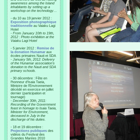
awareness among the Island
inhabitants by setting up a
workshop on the technology…
- du 10 au 19 janvier 2012 :
Exposition photographique
traditionnelle
au Vaiaku Lagi
Hotel
-
From January 10th to 19th,
2012 : Photo exhibition at the
Vaiaku Lagi Hotel
- 5 janvier 2012 :
Remise de
la donation Hunamar
aux
écoles primaires Nauti et SDA
-
January 5th, 2012: Delivery
of the Hunamar association's
donation to the Nauti and SDA
primary schools.
- 30 décembre : Fête en
l'honneur d'Isaia Taeia,
Ministre de l'Environnement
décédé en exercice en juillet
dernier (participation et
tournage)
-
December 30th, 2011:
Recording of the Government
feast in homage to Isaia Taeia,
Minister for Environment,
deceased in July in the
discharge of his duties.
- 18 et 19 décembre :
Projections publiques
des
vidéos du Festival des
Grandes Marées 2010