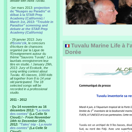
debate with Alofa Tuvalu.
-1er mars 2013:
projection
de "Nuages au Paradis" et
débat à la STAR Prep
Academy (Californie) /
March 1st, 2013: "Trouble in
Paradise" screening and
debate at the STAR Prep
Academy (California)
- 29 janvier 2013: Jury
d'
Ecolo'zik
, le concours
Tuvalu Marine Life à l'
d'écriture de chansons
organisé par la Ligue de
Dorée
l'Enseignement autour du
thème "Sauvons Tuvalu". Les
lauréats enregistreront leur
titre en studio. /
January 29th,
2013: Jury of Ecolozik, the
song writing contest about
Tuvalu. 40 classes, 1000 kids
all together from 8 to 14 year
old participated. The 18
selected songs will be
recorded in a professional
studio.
2011 - 2012
- Du 14 novembre au 16
décembre 2012:
"La route
des contes"
(La Celle St
Cloud) /
- From November
14th to December 15th,
2012:
"Tales' trip - La route
des contes"
(La Celle St
Cloud)
: