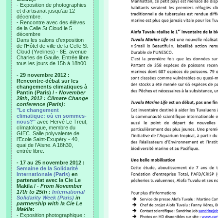
- Exposition de photographies
et d’artisanat jusqu’au 12
décembre.
- Rencontre avec des élèves
de la Celle St Cloud le 5
décembre
Dans les salons d’exposition
de l’Hôtel de ville de la Celle St
Cloud (Yvelines) - 8E, avenue
Charles de Gaulle. Entrée libre
tous les jours de 15h à 18h00.
- 29 novembre 2012 :
Rencontre-débat sur les
changements climatiques à
Pantin (Paris) /
- November
29th, 2012 : Climate Change
conference (Paris)
:
"Le changement
climatique: où en sommes-
nous?"
avec Hervé Le Treut,
climatologue, membre du
GIEC. Salle polyvalente de
l’Ecole Saint-Exupéry - 40,
quai de l’Aisne. A 18h30,
entrée libre.
- 17 au 25 novembre 2012 :
Semaine de la Solidarité
Internationale (Paris)
en
partenariat avec la Cie Le
Makila /
- From November
17th to 25th :
International
Solidarity Week (Paris)
in
partnership with la Cie Le
Makila
:
- Exposition photographique :