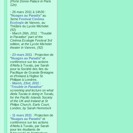
(Porte Doree Palace in Paris
12e).
- 26 mars 2011 à 14h30 :
"
Nuages au Paradis
" au
3eme
Festival Cinéma
Ecologie
de Vanves, au
Théâtre du Lycée Michelet
(92)
-
March 26th, 2011 : "Trouble
in Paradise" part of the
Cinéma Ecologie Festival 3rd
edition, at the Lycée Michelet
theater in Vanves, (92)
-
23 mars 2011
: Projection de
"
Nuages au Paradis
" et
conférence sur les actions
d'Alofa à Tuvalu, par Sarah
pour la Société des Iles du
Pacifique de Grande Bretagne
et d'Ireland à l'église St
Philippe à Londres.
-
March, 23rd, 2011
:
"
Trouble in Paradise
"
screening and lecture on what
Alofa Tuvalu is doing in Tuvalu,
for the Pacific Islands Society
of the UK and Ireland at St
Philips Church, Earls Court,
London, by Sarah Hemstock
-
11 mars 2011
: Projection de
"
Nuages au Paradis
" et
conférence sur les actions
d'Alofa à Tuvalu, par Sarah
pour les étudiants de