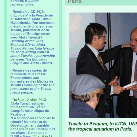
Paris
Funafuti Kaupule
representative.
- Remise du CD 2013
d'Ecolozik* à la Présidente
d'Honneur d'Alofa Tuvalu,
Nala Ielemia. (*un concours
d'écriture de chansons sur
Tuvalu, partenariat de la
Ligue de l'Enseignement
avec Alofa Tuvalu) /
Handing of the 2013
Ecolozik CD* to Alofa
Tuvalu Patron, Nala Ielemia
*(a song writing contest
about Tuvalu, a partnership
between The Education
League and Alofa Tuvalu).
- Remise des cartes de
l'Union de la la Presse
Francophone aux
journalistes des Médias de
Tuvalu /
Handing of the UPF
press cards to the Tuvalu
media people.
- Du 8 au 12 juillet, 2013:
Alofa Tuvalu est bien
représentée au 12ème
Congrès scientifique du
Pacifique
"La science au service de la
sécurité humaine et du
Tuvalu to Belgium, to IUCN, UN
Développement durable
the tropical aquarium in Paris.
dans les îles du Pacifique et
les côtes", Campus de
l'USP à Suva
/
From 8 to 12