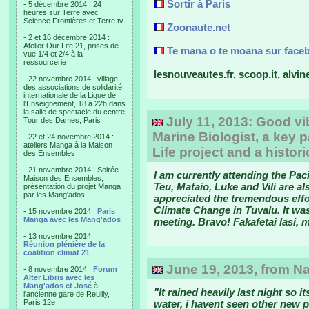
Sortir à Paris
- 5 décembre 2014 : 24
heures sur Terre avec
Science Frontières et Terre.tv
Zoonaute.net
- 2 et 16 décembre 2014 :
Atelier Our Life 21, prises de
Te mana o te moana sur face
vue 1/4 et 2/4 à la
ressourcerie
lesnouveautes.fr, scoop.it, alvin
- 22 novembre 2014 : village
des associations de solidarité
internationale de la Ligue de
l'Enseignement, 18 à 22h dans
la salle de spectacle du centre
July 11, 2013: Good v
Tour des Dames, Paris
Marine Biologist, a key p
- 22 et 24 novembre 2014 :
ateliers Manga à la Maison
Life project and a histo
des Ensembles
- 21 novembre 2014 : Soirée
I am currently attending the Pac
Maison des Ensembles,
Teu, Mataio, Luke and Vili are al
présentation du projet Manga
par les Mang'ados
appreciated the tremendous effo
Climate Change in Tuvalu. It was
- 15 novembre 2014 :
Paris
Manga avec les Mang'ados
meeting. Bravo! Fakafetai lasi, 
- 13 novembre 2014 :
Réunion plénière de la
coalition climat 21
June 19, 2013, from Na
- 8 novembre 2014 :
Forum
Alter Libris avec les
Mang'ados et José
à
"It rained heavily last night so 
l'ancienne gare de Reuilly,
Paris 12e
water, i havent seen other new p