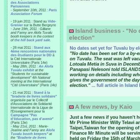
des Associations
Parisiennes
-
September 10th, 2011 :
Paris
Association Forum
- 19 juin 2011 : Stand au
Vide-
Grenier
sur la Butte Bergeyre
-
June 19th, 2011 : Gilliane
Island business - "No d
and Fanny are Alofa Tuvalu
booth keepers in the context
election"
of
the hill back yard sale
.
No dates set yet for Tuvalu by e
- 28 mai 2011 :
Stand aux
4ème rencontres nationales
"No date has been set for a by-e
des étudiants pour le DD
à
on Tuvalu. The seat was left vac
la Cité Internationale
Universitaire (Paris 14e)
Lotoala Metia in Suva in Decemb
-
May 28th, 2011 :
An Alofa
Panapasi Nelesoni told ISLANDS
Tuvalu exhibit
at the
“Students for sustainable
working on details including whe
development” 4th National
gives the government of the day
meeting at the International
election."
... full article in Islan
“Cité Universitaire” (Paris 14e)
- 21 mai 2011 :
Stand à la
"braderie de livres solidaire"
organisée par le Collectif
d'Associations de Solidarité
A few news, by Kaio
Internationale de la Ligue de
l'Enseignement pour la
Campagne "Pas
Just a few news if you haven't h
d'éducation, pas d'avenir
"
Mr Prime Minister Willy Telavi an
(Paris 13e)
-
May 21st, 2011 : Marie-
Taipei,Taiwan for the opening o
Jeanne and Fanny are
Alofa
Finance Mr Minute will be ser
Tuvalu booth keepers"
at
the
"Braderie de livres
held on Friday the 15th of March