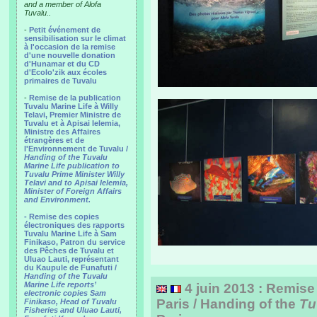
and a member of Alofa
Tuvalu..
-
Petit événement de
sensibilisation sur le climat
à l'occasion de la remise
d'une nouvelle donation
d'Hunamar et du CD
d'Ecolo'zik aux écoles
primaires de Tuvalu
-
Remise de la publication
Tuvalu Marine Life à Willy
Telavi, Premier Ministre de
Tuvalu et à Apisai Ielemia,
Ministre des Affaires
étrangères et de
l'Environnement de Tuvalu /
Handing of the Tuvalu
Marine Life publication to
Tuvalu Prime Minister Willy
Telavi and to Apisai Ielemia,
Minister of Foreign Affairs
and Environment.
- Remise des copies
électroniques des rapports
Tuvalu Marine Life à Sam
Finikaso, Patron du service
des Pêches de Tuvalu et
Uluao Lauti, représentant
du Kaupule de Funafuti /
Handing of the Tuvalu
Marine Life reports’
4 juin 2013 : Remise 
electronic copies Sam
Paris / Handing of the
Tu
Finikaso, Head of Tuvalu
Fisheries and Uluao Lauti,