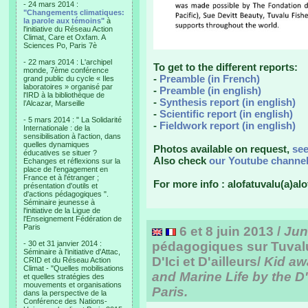
- 24 mars 2014 :
"Changements climatiques:
la parole aux témoins"
à
l'initiative du Réseau Action
Climat, Care et Oxfam. A
Sciences Po, Paris 7è
- 22 mars 2014 : L'archipel
To get to the different reports:
monde, 7ème conférence
-
Preamble (in French)
grand public du cycle « Iles
laboratoires » organisé par
-
Preamble (in english)
l'IRD à la bibliothèque de
-
Synthesis report (in english)
l’Alcazar, Marseille
-
Scientific report (in english)
- 5 mars 2014 : " La Solidarité
-
Fieldwork report (in english)
Internationale : de la
sensibilisation à l'action, dans
quelles dynamiques
Photos available on request,
se
éducatives se situer ?
Also check
our Youtube channe
Echanges et réflexions sur la
place de l'engagement en
France et à l'étranger ;
For more info : alofatuvalu(a)alo
présentation d'outils et
d'actions pédagogiques ".
Séminaire jeunesse à
l'initiative de la Ligue de
l'Enseignement Fédération de
Paris
6 et 8 juin 2013 /
Jun
- 30 et 31 janvier 2014 :
pédagogiques sur Tuvalu 
Séminaire à l'initiative d'Attac,
D'Ici et D'ailleurs/
Kid aw
CRID et du Réseau Action
Climat - "Quelles mobilisations
and Marine Life by the D'I
et quelles stratégies des
mouvements et organisations
Paris.
dans la perspective de la
Conférence des Nations-