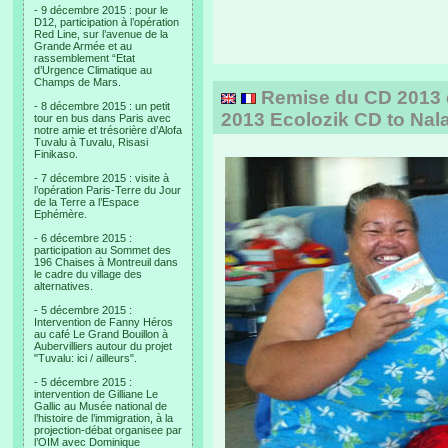
- 9 décembre 2015 : pour le
D12, participation à l’opération
Red Line, sur l’avenue de la
Grande Armée et au
rassemblement “Etat
d’Urgence Climatique au
Champs de Mars.
Remise du CD 2013 d'
- 8 décembre 2015 : un petit
2013 Ecolozik CD to Nal
tour en bus dans Paris avec
notre amie et trésorière d’Alofa
Tuvalu à Tuvalu, Risasi
Finikaso.
- 7 décembre 2015 : visite à
l’opération Paris-Terre du Jour
de la Terre a l’Espace
Ephémère.
- 6 décembre 2015 :
participation au Sommet des
196 Chaises à Montreuil dans
le cadre du village des
alternatives.
- 5 décembre 2015 :
Intervention de Fanny Héros
au café Le Grand Bouillon à
Aubervilliers autour du projet
"Tuvalu: ici / ailleurs".
- 5 décembre 2015 :
intervention de Gilliane Le
Gallic au Musée national de
l’histoire de l’immigration, à la
projection-débat organisee par
l’OIM avec Dominique