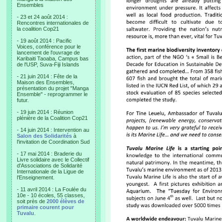
Ensembles
- 23 et 24 août 2014 :
Rencontres internationales de
la coalition Cop21
- 19 août 2014 : Pacific
Voices, conférence pour le
lancement de l'ouvrage de
Karibaiti Taoaba, Campus bas
de l'USP, Suva-Fiji Islands
- 21 juin 2014 : Fête de la
Maison des Ensembles,
présentation du projet "Manga
Ensemble" - reprogrammer le
futur.
- 19 juin 2014 : Réunion
plénière de la Coalition Cop21
- 14 juin 2014 : Intervention au
Salon des Solidarités
à
l'invitation de Coordination Sud
- 17 mai 2014 : Braderie du
Livre solidaire avec le Collectif
d'Associations de Solidarité
Internationale de la Ligue de
l'Enseignement.
- 11 avril 2014 : La Foulée du
10e - 10 écoles, 55 classes,
soit près de
2000 élèves de
primaire courent pour
Tuvalu
.