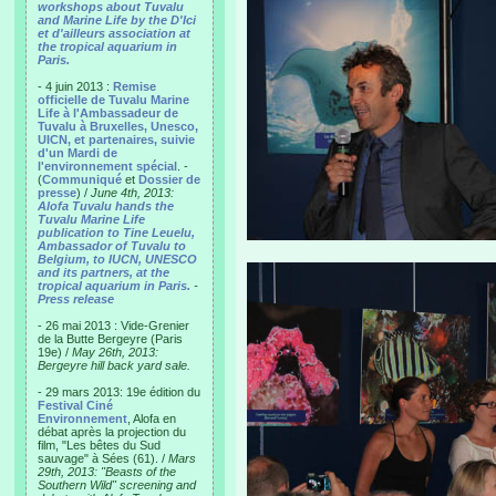
workshops about Tuvalu
and Marine Life by the D'Ici
et d'ailleurs association at
the tropical aquarium in
Paris.
- 4 juin 2013 :
Remise
officielle de Tuvalu Marine
Life à l'Ambassadeur de
Tuvalu à Bruxelles, Unesco,
UICN, et partenaires, suivie
d'un Mardi de
l'environnement spécial
. -
(
Communiqué
et
Dossier de
presse
) /
June 4th, 2013:
Alofa Tuvalu hands the
Tuvalu Marine Life
publication to Tine Leuelu,
Ambassador of Tuvalu to
Belgium, to IUCN, UNESCO
and its partners, at the
tropical aquarium in Paris.
-
Press release
- 26 mai 2013 : Vide-Grenier
de la Butte Bergeyre (Paris
19e) /
May 26th, 2013:
Bergeyre hill back yard sale.
- 29 mars 2013: 19e édition du
Festival Ciné
Environnement
, Alofa en
débat après la projection du
film, "Les bêtes du Sud
sauvage" à Sées (61). /
Mars
29th, 2013: "Beasts of the
Southern Wild" screening and