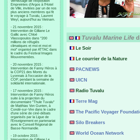
Vernissage de l’exposition
Empreintes d’Argos à l’Hotel
de Ville, invitées par un de nos
plus anciens membres qui fit
le voyage à Tuvalu, Laurent
Weyl, aujourd’hui au Vietnam.
- 21 novembre 2015 :
Intervention de Gilliane Le
Gallic avec Chloé
Tuvalu Marine Life
d
Vlassopoulos dans "200
millions de réfugiés
climatiques et moi et moi et
Le Soir
moi" organisé par ATTAC dans
le cadre du Festival Images
Mouvementées.
Le courrier de la Nature
- 20 novembre 2015 :
Intervention de Fanny Héros à
PACNEWS
la COP21 des Monts du
Lyonnais à l'occasion de la
UICN
COP, pendant la semaine de
solidarité internationale.
Radio Tuvalu
- 17 novembre 2015 :
Intervention de Fanny Héros
suite à la projection du
Terre Mag
documentaire "Thule Tuvalu"
de Matthias Von Gunten, à
Condé-sur-Vire dans le cadre
The Pacific Voyager Foundat
d'une série de ciné-débats
organisés par la Ligue de
l'Enseignement en partenariat
Silo Breakers
avec le Conseil Régional de
Basse-Normandie.
World Ocean Network
- 19 octobre 2015 :
Intervention de Gilliane Le