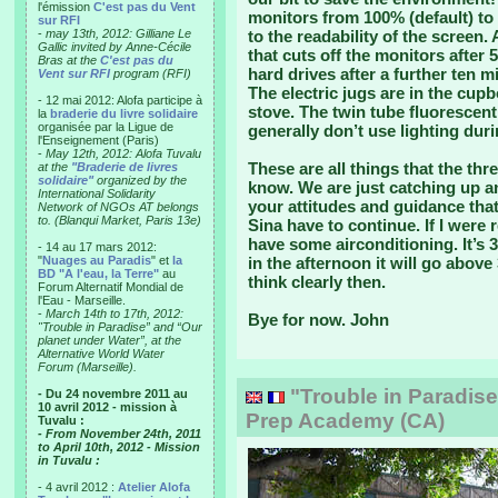
l'émission
C'est pas du Vent
monitors from 100% (default) to
sur RFI
-
may 13th, 2012: Gilliane Le
to the readability of the screen
Gallic invited by Anne-Cécile
that cuts off the monitors after
Bras at the
C'est pas du
hard drives after a further ten
Vent sur RFI
program (RFI)
The electric jugs are in the cup
- 12 mai 2012: Alofa participe à
stove. The twin tube fluorescen
la
braderie du livre solidaire
organisée par la Ligue de
generally don’t use lighting duri
l'Enseignement (Paris)
-
May 12th, 2012: Alofa Tuvalu
These are all things that the th
at the
"Braderie de livres
solidaire"
organized by the
know. We are just catching up and
International Solidarity
your attitudes and guidance that
Network of NGOs AT belongs
to. (Blanqui Market, Paris 13e)
Sina have to continue. If I were 
have some airconditioning. It’s 
- 14 au 17 mars 2012:
"
Nuages au Paradis
" et
la
in the afternoon it will go above 
BD "A l'eau, la Terre"
au
think clearly then.
Forum Alternatif Mondial de
l'Eau - Marseille.
-
March 14th to 17th, 2012:
Bye for now. John
"Trouble in Paradise” and “Our
planet under Water”, at the
Alternative World Water
Forum (Marseille).
"Trouble in Paradise"
- Du 24 novembre 2011 au
10 avril 2012 - mission à
Prep Academy (CA)
Tuvalu :
- From November 24th, 2011
to April 10th, 2012 - Mission
in Tuvalu :
- 4 avril 2012 :
Atelier Alofa