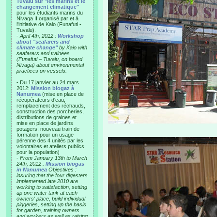
Tuvalu sur "les marins et le
changement climatique"
pour les étudiants marins du
Nivaga II organisé par et à
l'initiative de Kaio (Funafuti -
Tuvalu).
-
April 4th, 2012 :
Workshop
about "seafarers and
climate change"
by Kaio with
seafarers and trainees
(Funafuti – Tuvalu, on board
Nivaga) about environmental
practices on vessels.
- Du 17 janvier au 24 mars
2012:
Mission biogaz à
Nanumea
(mise en place de
récupérateurs d'eau,
remplacement des réchauds,
construction des porcheries,
distributions de graines et
mise en place de jardins
potagers, nouveau train de
formation pour un usage
pérenne des 4 unités par les
volontaires et ateliers publics
pour la population)
-
From January 13th to March
24th, 2012 :
Mission biogas
in Nanumea
Objectives :
insuring that the four digesters
implemented late 2010 are
working to satisfaction, setting
up one water tank at each
owners' place, build individual
piggeries, setting up the basis
for garden, training owners
and workers as well as raising