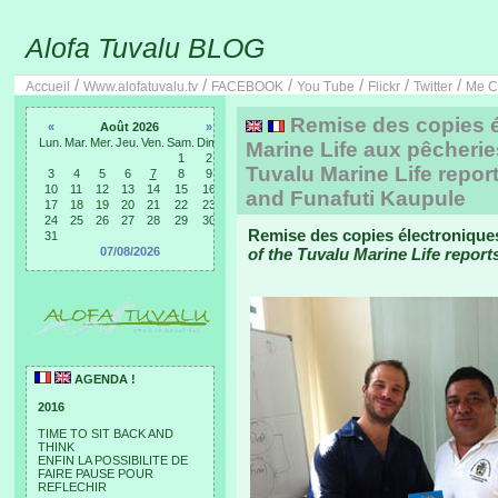
Alofa Tuvalu BLOG
/
/
/
/
/
/
Accueil
Www.alofatuvalu.tv
FACEBOOK
You Tube
Flickr
Twitter
Me C
Remise des copies é
«
Août 2026
»
Lun.
Mar.
Mer.
Jeu.
Ven.
Sam.
Dim.
Marine Life aux pêcherie
1
2
Tuvalu Marine Life report
3
4
5
6
7
8
9
10
11
12
13
14
15
16
and Funafuti Kaupule
17
18
19
20
21
22
23
24
25
26
27
28
29
30
Remise des copies électroniques
31
07/08/2026
of the Tuvalu Marine Life reports
AGENDA !
2016
TIME TO SIT BACK AND
THINK
ENFIN LA POSSIBILITE DE
FAIRE PAUSE POUR
REFLECHIR