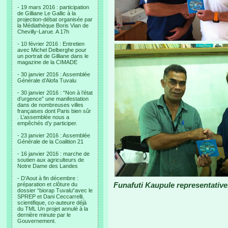
- 19 mars 2016 : participation
de Gilliane Le Gallic à la
projection-débat organisée par
la Médiathèque Boris Vian de
Chevilly-Larue. A 17h
- 10 février 2016 : Entretien
avec Michel Delberghe pour
un portrait de Gilliane dans le
magazine de la CIMADE
- 30 janvier 2016 : Assemblée
Générale d’Alofa Tuvalu
- 30 janvier 2016 : “Non à l’état
d’urgence” une manifestation
dans de nombreuses villes
françaises dont Paris bien sûr
. L’assemblée nous a
empêchés d’y participer.
- 23 janvier 2016 : Assemblée
Générale de la Coalition 21
- 16 janvier 2016 : marche de
soutien aux agriculteurs de
Notre Dame des Landes
- D’Aout à fin décembre :
Funafuti Kaupule representative
préparation et clôture du
dossier “biorap Tuvalu“avec le
SPREP et Dani Ceccarrelli,
scientifique, co-auteure déjà
du TML Un projet annulé à la
dernière minute par le
Gouvernement.