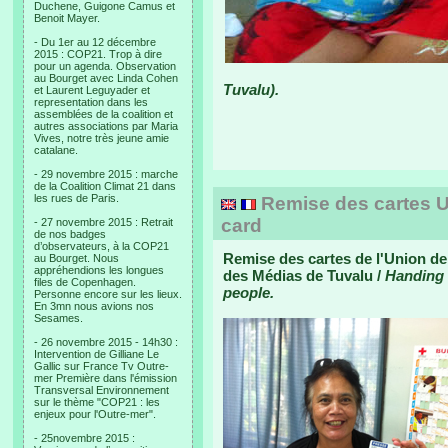
Duchene, Guigone Camus et
Benoit Mayer.
- Du 1er au 12 décembre
2015 : COP21. Trop à dire
pour un agenda. Observation
au Bourget avec Linda Cohen
Tuvalu).
et Laurent Leguyader et
representation dans les
assemblées de la coalition et
autres associations par Maria
Vives, notre très jeune amie
catalane.
- 29 novembre 2015 : marche
de la Coalition Climat 21 dans
les rues de Paris.
Remise des cartes U
card
- 27 novembre 2015 : Retrait
de nos badges
d’observateurs, à la COP21
Remise des cartes de l'Union de
au Bourget. Nous
appréhendions les longues
des Médias de Tuvalu /
Handing 
files de Copenhagen.
people.
Personne encore sur les lieux.
En 3mn nous avions nos
Sesames.
- 26 novembre 2015 - 14h30 :
Intervention de Gilliane Le
Gallic sur France Tv Outre-
mer Première dans l'émission
Transversal Environnement
sur le thème "COP21 : les
enjeux pour l'Outre-mer".
- 25novembre 2015 :