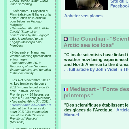
Site du C
Tuvalu "IRWM Water Quizz"
video screening
Facebook
- 9 décembre : Projection du
Film réalisé par Gilliane sur la
Acheter vos places
construction de la clinique
pour bébés au Fagogo
Malipolipo
-
December 9th, 2011: Alofa
Tuvalu' "Baby clinic
construction by the Fagogo"
The Guardian - "Scienti
video is projected to the
Fagogo Malipolipo club
Arctic sea ice loss"
Members
- 8 décembre : Nanumea
"Climate scientists have linked
Women Meeting (participation
weather now being experienced a
et tournage)
-
December 8th, 2011:
and North America to the dramati
Recording of the Nanumea
... full article by John Vidal in 
Women Meeting and donation
to the community.
- Les 4 et 5 novembre 2011 :
≪ Les frontières du court
2011 ≫ dans le cadre du 27
Mediapart - "Fonte des
eme Festival Science
printemps"
Frontières - « 24 heures sur
Terre » à L’Alcazar (Marseille).
-
November 4th to 5th, 2011 :
"Des scientifiques établissent le 
"Tuvalu Earth hour 2009" !!
video at the "frontières du
des glaces de l'Arctique."
Articl
court 2011" film competition
Manuel
part of the 27th "Science
Frontières" Festival
(Marseille).