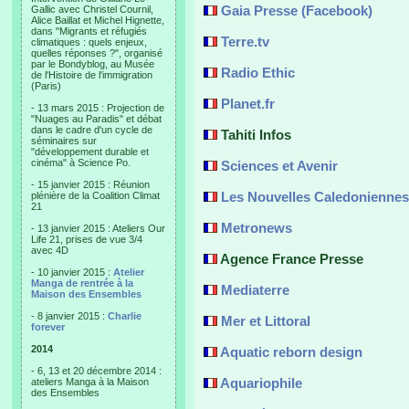
Gaia Presse (Facebook)
Gallic avec Christel Cournil,
Alice Baillat et Michel Hignette,
dans "Migrants et réfugiés
Terre.tv
climatiques : quels enjeux,
quelles réponses ?", organisé
par le Bondyblog, au Musée
Radio Ethic
de l'Histoire de l'immigration
(Paris)
Planet.fr
- 13 mars 2015 : Projection de
"Nuages au Paradis" et débat
dans le cadre d'un cycle de
Tahiti Infos
séminaires sur
"développement durable et
cinéma" à Science Po.
Sciences et Avenir
- 15 janvier 2015 : Réunion
Les Nouvelles Caledoniennes
plénière de la Coalition Climat
21
Metronews
- 13 janvier 2015 : Ateliers Our
Life 21, prises de vue 3/4
avec 4D
Agence France Presse
- 10 janvier 2015 :
Atelier
Manga de rentrée à la
Mediaterre
Maison des Ensembles
- 8 janvier 2015 :
Charlie
Mer et Littoral
forever
2014
Aquatic reborn design
- 6, 13 et 20 décembre 2014 :
Aquariophile
ateliers Manga à la Maison
des Ensembles