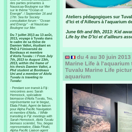
des parties prenantes à
Nausicaa-Boulogne sur Mer
sur le thème "Océan et
Energie". /
September 16 and
Ateliers pédagogiques sur Tuvalu
17th: Sea for Society
consultation forum - "Ocean
d'Ici et d'Ailleurs à l'aquarium 
and Energy" - at Nausicaa-
Boulogne sur Mer.
June 6th and 8th, 2013: Kid aw
Du 7 juillet 2013 au 13 août,
Life by the D'Ici et d'ailleurs as
2013, voyage à Tuvalu dans
le cadre de sa thèse de
Damien Vallot, étudiant en
PhD à l'Université de
Bordeaux et membre
du 4 au 30 juin 2013
d'Alofa Tuvalu : /
From July
7th, 2013 to August 13th,
Marine Life à l'aquarium 
2013, within the frame of
his thesis Damien Vallot, a
Tuvalu Marine Life pictur
Phd student at Bordeaux
Uni and a member of Alofa
aquarium
Tuvalu is traveling to
Tuvalu:
- Pendant son transit à Fiji :
rencontres avec Sarah
Hemstock, spécialiste
biomasse d’Alofa Tuvalu, Teu,
représentante sur le biogaz,
Eliala Fihaki, Agent de liaison
pour Alpha Pacific Navigation
et membre d’Alofa.. /
While
transiting in Fiji: meetings with
Sarah Hemstock, Alofa Tuvalu
biomass scientist, Teu, biogas
representative, Eliala Fihaki,
Alpha Pacific Liaison agent