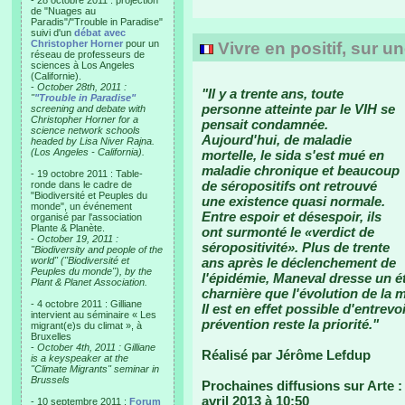
- 28 octobre 2011 : projection
de "Nuages au
Paradis"/"Trouble in Paradise"
suivi d'un
débat avec
Christopher Horner
pour un
Vivre en positif, sur u
réseau de professeurs de
sciences à Los Angeles
(Californie).
-
October 28th, 2011 :
"Il y a trente ans, toute
"
"Trouble in Paradise"
personne atteinte par le VIH se
screening and debate with
Christopher Horner for a
pensait condamnée.
science network schools
Aujourd'hui, de maladie
headed by Lisa Niver Rajna.
(Los Angeles - California).
mortelle, le sida s'est mué en
maladie chronique et beaucoup
- 19 octobre 2011 : Table-
de séropositifs ont retrouvé
ronde dans le cadre de
"Biodiversité et Peuples du
une existence quasi normale.
monde", un événement
Entre espoir et désespoir, ils
organisé par l'association
Plante & Planète.
ont surmonté le «verdict de
-
October 19, 2011 :
séropositivité». Plus de trente
"Biodiversity and people of the
world" ("Biodiversité et
ans après le déclenchement de
Peuples du monde"), by the
l'épidémie, Maneval dresse un é
Plant & Planet Association.
charnière que l'évolution de la 
- 4 octobre 2011 : Gilliane
Il est en effet possible d'entrevo
intervient au séminaire « Les
prévention reste la priorité."
migrant(e)s du climat », à
Bruxelles
-
October 4th, 2011 : Gilliane
Réalisé par Jérôme Lefdup
is a keyspeaker at the
"Climate Migrants" seminar in
Brussels
Prochaines diffusions sur Arte :
avril 2013 à 10:50
- 10 septembre 2011 :
Forum