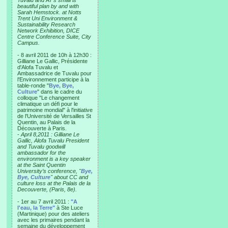
Tuvalu and AT’s small is
beautiful plan by and with
Sarah Hemstock. at Notts
Trent Uni Environment &
Sustainability Research
Network Exhibition, DICE
Centre Conference Suite, City
Campus.
- 8 avril 2011 de 10h à 12h30 :
Gilliane Le Gallic, Présidente
d'Alofa Tuvalu et
Ambassadrice de Tuvalu pour
l'Environnement participe à la
table-ronde "
Bye, Bye,
Culture
" dans le cadre du
colloque "Le changement
climatique un défi pour le
patrimoine mondial" à l'initiative
de l'Université de Versailles St
Quentin, au Palais de la
Découverte à Paris.
-
April 8,2011 : Gilliane Le
Gallic, Alofa Tuvalu President
and Tuvalu goodwill
ambassador for the
environment is a key speaker
at the Saint Quentin
University’s conference, "
Bye,
Bye, Culture
" about CC and
culture loss at the Palais de la
Decouverte, (Paris, 8e).
- 1er au 7 avril 2011 :
"A
l'eau, la Terre"
à Ste Luce
(Martinique) pour des ateliers
avec les primaires pendant la
semaine du développement