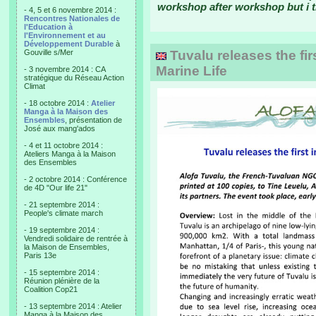
workshop after workshop but i th
- 4, 5 et 6 novembre 2014 :
Rencontres Nationales de
l'Education à
l'Environnement et au
Développement Durable
à
Gouville s/Mer
Tuvalu releases the firs
Marine Life
- 3 novembre 2014 : CA
stratégique du Réseau Action
Climat
- 18 octobre 2014 :
Atelier
Manga à la Maison des
Ensembles
, présentation de
José aux mang'ados
- 4 et 11 octobre 2014 :
Ateliers Manga à la Maison
des Ensembles
- 2 octobre 2014 : Conférence
de 4D "Our life 21"
- 21 septembre 2014 :
People's climate march
- 19 septembre 2014 :
Vendredi solidaire de rentrée à
la Maison de Ensembles,
Paris 13e
- 15 septembre 2014 :
Réunion plénière de la
Coalition Cop21
- 13 septembre 2014 : Atelier
Manga à la Maison des