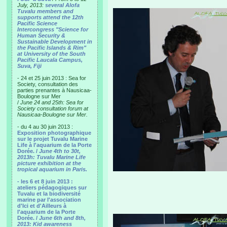
July, 2013:
several Alofa
Tuvalu members and
supports attend the 12th
Pacific Science
Intercongress "Science for
Human Security &
Sustainable Development in
the Pacific Islands & Rim"
at University of the South
Pacific Laucala Campus,
Suva, Fiji
- 24 et 25 juin 2013 : Sea for
Society, consultation des
parties prenantes à Nausicaa-
Boulogne sur Mer
/
June 24 and 25th: Sea for
Society consultation forum at
Nausicaa-Boulogne sur Mer.
- du 4 au 30 juin 2013 :
Exposition photographique
sur le projet Tuvalu Marine
Life à l'aquarium de la Porte
Dorée. /
June 4th to 30t,
2013h: Tuvalu Marine Life
picture exhibition at the
tropical aquarium in Paris.
- les 6 et 8 juin 2013 :
ateliers pédagogiques sur
Tuvalu et la biodiversité
marine par l'association
d'Ici et d'Ailleurs à
l'aquarium de la Porte
Dorée. /
June 6th and 8th,
2013: Kid awareness