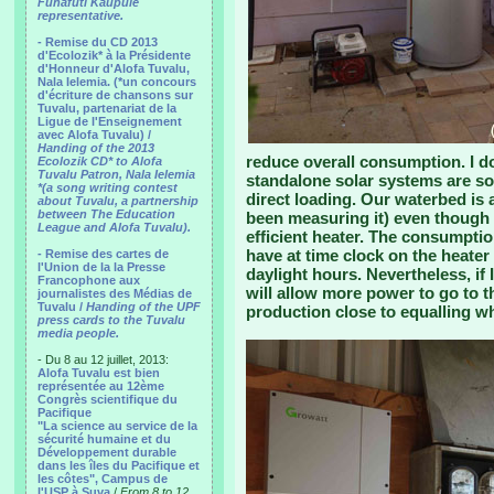
Funafuti Kaupule
representative.
- Remise du CD 2013
d'Ecolozik* à la Présidente
d'Honneur d'Alofa Tuvalu,
Nala Ielemia. (*un concours
d'écriture de chansons sur
Tuvalu, partenariat de la
Ligue de l'Enseignement
avec Alofa Tuvalu) /
Handing of the 2013
reduce overall consumption. I d
Ecolozik CD* to Alofa
Tuvalu Patron, Nala Ielemia
standalone solar systems are so
*(a song writing contest
direct loading. Our waterbed is 
about Tuvalu, a partnership
between The Education
been measuring it) even though 
League and Alofa Tuvalu).
efficient heater. The consumptio
have at time clock on the heater 
- Remise des cartes de
l'Union de la la Presse
daylight hours. Nevertheless, if 
Francophone aux
will allow more power to go to t
journalistes des Médias de
Tuvalu /
Handing of the UPF
production close to equalling wh
press cards to the Tuvalu
media people.
- Du 8 au 12 juillet, 2013:
Alofa Tuvalu est bien
représentée au 12ème
Congrès scientifique du
Pacifique
"La science au service de la
sécurité humaine et du
Développement durable
dans les îles du Pacifique et
les côtes", Campus de
l'USP à Suva
/
From 8 to 12