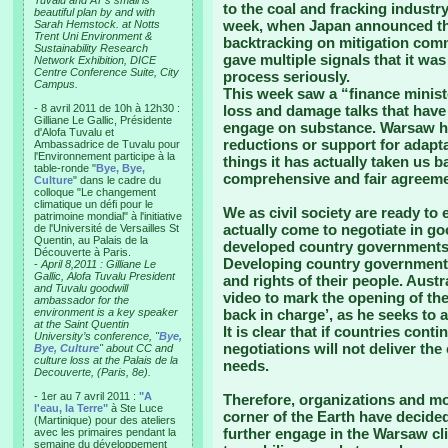
Tuvalu and AT’s small is
to the coal and fracking industry
beautiful plan by and with
week, when Japan announced tha
Sarah Hemstock. at Notts
Trent Uni Environment &
backtracking on mitigation com
Sustainability Research
gave multiple signals that it was
Network Exhibition, DICE
Centre Conference Suite, City
process seriously.
Campus.
This week saw a “finance ministe
- 8 avril 2011 de 10h à 12h30 :
loss and damage talks that have 
Gilliane Le Gallic, Présidente
engage on substance. Warsaw ha
d'Alofa Tuvalu et
reductions or support for adapt
Ambassadrice de Tuvalu pour
l'Environnement participe à la
things it has actually taken us 
table-ronde "
Bye, Bye,
comprehensive and fair agreemen
Culture
" dans le cadre du
colloque "Le changement
climatique un défi pour le
We as civil society are ready t
patrimoine mondial" à l'initiative
actually come to negotiate in go
de l'Université de Versailles St
Quentin, au Palais de la
developed country governments 
Découverte à Paris.
Developing country governments 
-
April 8,2011 : Gilliane Le
Gallic, Alofa Tuvalu President
and rights of their people. Aust
and Tuvalu goodwill
video to mark the opening of the
ambassador for the
environment is a key speaker
back in charge’, as he seeks to 
at the Saint Quentin
It is clear that if countries cont
University’s conference, "
Bye,
negotiations will not deliver the
Bye, Culture
" about CC and
culture loss at the Palais de la
needs.
Decouverte, (Paris, 8e).
- 1er au 7 avril 2011 :
"A
Therefore, organizations and m
l'eau, la Terre"
à Ste Luce
corner of the Earth have decided 
(Martinique) pour des ateliers
further engage in the Warsaw cl
avec les primaires pendant la
semaine du développement