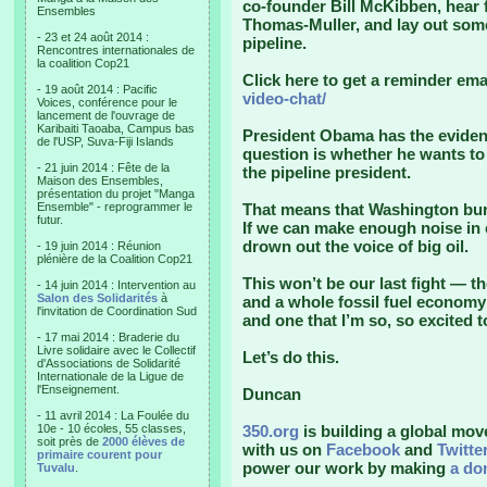
co-founder Bill McKibben, hear 
Ensembles
Thomas-Muller, and lay out some 
- 23 et 24 août 2014 :
pipeline.
Rencontres internationales de
la coalition Cop21
Click here to get a reminder ema
- 19 août 2014 : Pacific
video-chat/
Voices, conférence pour le
lancement de l'ouvrage de
Karibaiti Taoaba, Campus bas
President Obama has the evidenc
de l'USP, Suva-Fiji Islands
question is whether he wants t
- 21 juin 2014 : Fête de la
the pipeline president.
Maison des Ensembles,
présentation du projet "Manga
Ensemble" - reprogrammer le
That means that Washington bure
futur.
If we can make enough noise in
drown out the voice of big oil.
- 19 juin 2014 : Réunion
plénière de la Coalition Cop21
This won’t be our last fight — th
- 14 juin 2014 : Intervention au
Salon des Solidarités
à
and a whole fossil fuel economy 
l'invitation de Coordination Sud
and one that I’m so, so excited 
- 17 mai 2014 : Braderie du
Livre solidaire avec le Collectif
Let’s do this.
d'Associations de Solidarité
Internationale de la Ligue de
l'Enseignement.
Duncan
- 11 avril 2014 : La Foulée du
10e - 10 écoles, 55 classes,
350.org
is building a global mov
soit près de
2000 élèves de
with us on
Facebook
and
Twitte
primaire courent pour
power our work by making
a do
Tuvalu
.