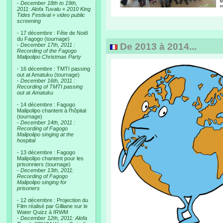
-
December 18th to 19th,
2011: Alofa Tuvalu « 2010 King
Tides Festival » video public
screening
- 17 décembre : Fête de Noël
du Fagogo (tournage)
De 2013 à 2014...
-
December 17th, 2011 :
Recording of the Fagogo
Malipolipo Christmas Party
- 16 décembre : TMTI passing
out at Amatuku (tournage)
-
December 16th, 2011 :
Recording of TMTI passing
out at Amatuku
- 14 décembre : Fagogo
Malipolipo chantent à l'hôpital
(tournage)
-
December 14th, 2011 :
Recording of Fagogo
Malipolipo singing at the
hospital
- 13 décembre : Fagogo
Malipolipo chantent pour les
prisonniers (tournage)
-
December 13th, 2011:
Recording of Fagogo
Malipolipo singing for
prisoners
- 12 décembre : Projection du
Film réalisé par Gilliane sur le
Water Quizz à IRWM
-
December 12th, 2011: Alofa