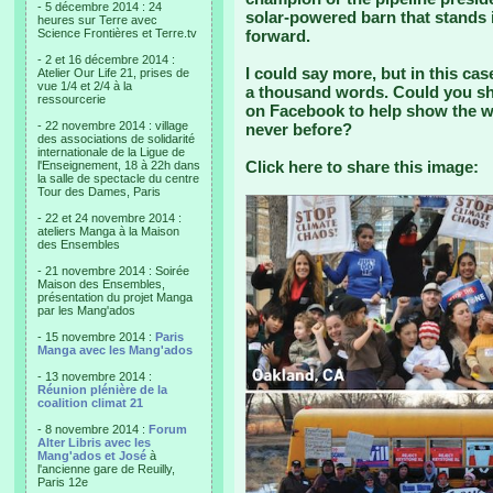
- 5 décembre 2014 : 24
solar-powered barn that stands i
heures sur Terre avec
Science Frontières et Terre.tv
forward.
- 2 et 16 décembre 2014 :
I could say more, but in this case
Atelier Our Life 21, prises de
vue 1/4 et 2/4 à la
a thousand words. Could you sha
ressourcerie
on Facebook to help show the wo
- 22 novembre 2014 : village
never before?
des associations de solidarité
internationale de la Ligue de
Click here to share this image:
l'Enseignement, 18 à 22h dans
la salle de spectacle du centre
Tour des Dames, Paris
- 22 et 24 novembre 2014 :
ateliers Manga à la Maison
des Ensembles
- 21 novembre 2014 : Soirée
Maison des Ensembles,
présentation du projet Manga
par les Mang'ados
- 15 novembre 2014 :
Paris
Manga avec les Mang'ados
- 13 novembre 2014 :
Réunion plénière de la
coalition climat 21
- 8 novembre 2014 :
Forum
Alter Libris avec les
Mang'ados et José
à
l'ancienne gare de Reuilly,
Paris 12e