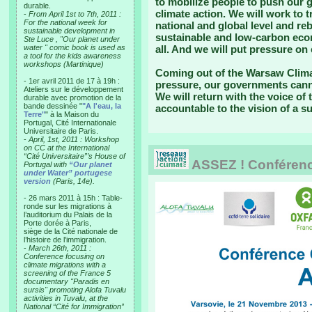
to mobilize people to push our 
durable.
climate action. We will work to
-
From April 1st to 7th, 2011 :
For the national week for
national and global level and re
sustainable development in
sustainable and low-carbon econ
Ste Luce , "Our planet under
water " comic book is used as
all. And we will put pressure on
a tool for the kids awareness
workshops (Martinique)
Coming out of the Warsaw Climat
- 1er avril 2011 de 17 à 19h :
pressure, our governments canno
Ateliers sur le développement
We will return with the voice of
durable avec promotion de la
bande dessinée "
"A l'eau, la
accountable to the vision of a su
Terre"
" à la Maison du
Portugal, Cité Internationale
Universitaire de Paris.
-
April, 1st, 2011 : Workshop
on CC at the International
“Cité Universitaire”’s House of
ASSEZ ! Conférence
Portugal with
“Our planet
under Water” portugese
version
(Paris, 14e).
- 26 mars 2011 à 15h : Table-
ronde sur les migrations à
l’auditorium du Palais de la
Porte dorée à Paris,
siège de la Cité nationale de
l’histoire de l’immigration.
-
March 26th, 2011 :
Conference focusing on
climate migrations with a
screening of the France 5
documentary "Paradis en
sursis" promoting Alofa Tuvalu
activities in Tuvalu, at the
National “Cité for Immigration”