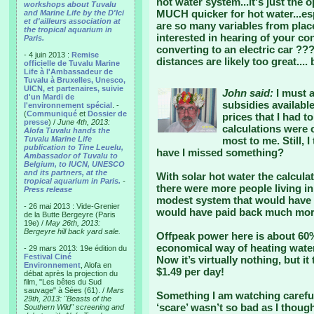
hot water system...it's just the 
workshops about Tuvalu
MUCH quicker for hot water...esp
and Marine Life by the D'Ici
et d'ailleurs association at
are so many variables from place 
the tropical aquarium in
interested in hearing of your c
Paris.
converting to an electric car ??? 
- 4 juin 2013 :
Remise
distances are likely too great...
officielle de Tuvalu Marine
Life à l'Ambassadeur de
Tuvalu à Bruxelles, Unesco,
UICN, et partenaires, suivie
John said:
I must a
d'un Mardi de
subsidies availabl
l'environnement spécial
. -
(
Communiqué
et
Dossier de
prices that I had 
presse
) /
June 4th, 2013:
calculations were 
Alofa Tuvalu hands the
Tuvalu Marine Life
most to me. Still, I
publication to Tine Leuelu,
have I missed something?
Ambassador of Tuvalu to
Belgium, to IUCN, UNESCO
and its partners, at the
With solar hot water the calcula
tropical aquarium in Paris.
-
there were more people living i
Press release
modest system that would have 
- 26 mai 2013 : Vide-Grenier
would have paid back much more
de la Butte Bergeyre (Paris
19e) /
May 26th, 2013:
Bergeyre hill back yard sale.
Offpeak power here is about 60%
economical way of heating water
- 29 mars 2013: 19e édition du
Festival Ciné
Now it’s virtually nothing, but it
Environnement
, Alofa en
$1.49 per day!
débat après la projection du
film, "Les bêtes du Sud
sauvage" à Sées (61). /
Mars
Something I am watching careful
29th, 2013: "Beasts of the
‘scare’ wasn’t so bad as I though
Southern Wild" screening and