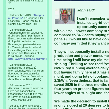
Unies sur le climat Paris 2015
?"
2013
John said:
- 8 décembre 2013 :
"Nuages
I can’t remember w
au Paradis"
à l'Ecopass Film
Festival au Japan Pacific ICT
installed a grid-c
Center à Suva (Iles Fidji)
opportunity came 
- 28 novembre 2013 :
with a small power company to 
"Changements climatiques et
compared to 34.2 cents buying f
droits des états" par Natacha
Bracq, avocate spécialisée en
panels). I would like to have gon
droit public et droits de
company permitted (they want 
l'homme, en partenariat avec
La Cimade, dans le cadre du
Festival Migrant'scène à
They will supposedly install a 
l'Espace des Diversités et de
production and power consumpti
la Laïcité de Toulouse.
http://www.lacimade.org/minisites/migrantscene
time being I still have my old m
shining. Thrilling to see that!
- 22 novembre 2013 :
8kWh. My running average dail
Semaine de la Solidarité
Internationale, Alofa Tuvalu en
but having family here at Xmas 
duo avec la compagnie Le
night, and doing lots of cooking
Makila, au Centre d'animation
de la Place de Fêtes (Paris)
2.3kWh. Nevertheless, that is far
saved $925 in the three months 
- 16 novembre 2013 :
Alterlibris - Premier Forum du
four years on present figures bu
Livre des Associations -
lower angles of sunlight and sho
Présentation de la BD "A l'eau,
la Terre" et de la publication
"Tuvalu Marine Life".
We made the decision to install 
is only sloped at 20 degrees to h
- 16 et 17 septembre 2013 :
Sea for Society, consultation