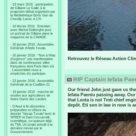
- 19 mars 2016 : participation
de Gilliane Le Gallic à la
projection-débat organisée par
la Médiathèque Boris Vian de
Chevilly-Larue. A 17h
- 10 février 2016 : Entretien
avec Michel Delberghe pour
un portrait de Gilliane dans le
magazine de la CIMADE
- 30 janvier 2016 : Assemblée
Générale d’Alofa Tuvalu
- 30 janvier 2016 : “Non à l’état
Retrouvez le Réseau Action Cli
d’urgence” une manifestation
dans de nombreuses villes
françaises dont Paris bien sûr
. L’assemblée nous a
empêchés d’y participer.
RIP Captain Iefata Pae
- 23 janvier 2016 : Assemblée
Générale de la Coalition 21
Our friend John just gave us th
- 16 janvier 2016 : marche de
Iefata Paeniu passing away. Our
soutien aux agriculteurs de
Notre Dame des Landes
that Leota is not Tmti chief eng
depôt. Eti son in law in now is 
- D’Aout à fin décembre :
préparation et clôture du
dossier “biorap Tuvalu“avec le
SPREP et Dani Ceccarrelli,
scientifique, co-auteure déjà
du TML Un projet annulé à la
dernière minute par le
Gouvernement.