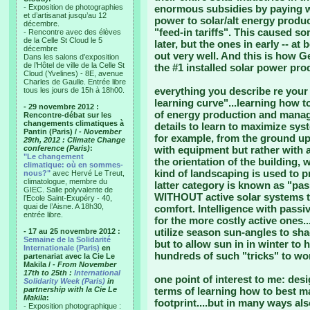
- Exposition de photographies
enormous subsidies by paying w
et d’artisanat jusqu’au 12
power to solar/alt energy produc
décembre.
"feed-in tariffs". This caused s
- Rencontre avec des élèves
de la Celle St Cloud le 5
later, but the ones in early -- a
décembre
out very well. And this is how 
Dans les salons d’exposition
de l’Hôtel de ville de la Celle St
the #1 installed solar power prod
Cloud (Yvelines) - 8E, avenue
Charles de Gaulle. Entrée libre
everything you describe re your h
tous les jours de 15h à 18h00.
learning curve"...learning how t
- 29 novembre 2012 :
of energy production and manag
Rencontre-débat sur les
changements climatiques à
details to learn to maximize sy
Pantin (Paris) /
- November
for example, from the ground up,
29th, 2012 : Climate Change
conference (Paris)
:
with equipment but rather with a
"Le changement
the orientation of the building
climatique: où en sommes-
kind of landscaping is used to p
nous?"
avec Hervé Le Treut,
climatologue, membre du
latter category is known as "pas
GIEC. Salle polyvalente de
WITHOUT active solar systems to
l’Ecole Saint-Exupéry - 40,
quai de l’Aisne. A 18h30,
comfort. Intelligence with pass
entrée libre.
for the more costly active ones
utilize season sun-angles to s
- 17 au 25 novembre 2012 :
Semaine de la Solidarité
but to allow sun in in winter to h
Internationale (Paris)
en
hundreds of such "tricks" to wor
partenariat avec la Cie Le
Makila /
- From November
17th to 25th :
International
one point of interest to me: d
Solidarity Week (Paris)
in
partnership with la Cie Le
terms of learning how to best m
Makila
:
footprint....but in many ways a
- Exposition photographique :