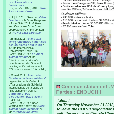
des Associations
Parisiennes
-
September 10th, 2011 :
Paris
Association Forum
- 19 juin 2011 : Stand au
Vide-
Grenier
sur la Butte Bergeyre
-
June 19th, 2011 : Gilliane
and Fanny are Alofa Tuvalu
booth keepers in the context
of
the hill back yard sale
.
- 28 mai 2011 :
Stand aux
4ème rencontres nationales
des étudiants pour le DD
à
la Cité Internationale
Universitaire (Paris 14e)
-
May 28th, 2011 :
An Alofa
Tuvalu exhibit
at the
“Students for sustainable
development” 4th National
meeting at the International
“Cité Universitaire” (Paris 14e)
- 21 mai 2011 :
Stand à la
"braderie de livres solidaire"
organisée par le Collectif
d'Associations de Solidarité
Common statement : W
Internationale de la Ligue de
l'Enseignement pour la
Parties : ENOUGH !
Campagne "Pas
d'éducation, pas d'avenir
"
(Paris 13e)
Talofa !
-
May 21st, 2011 : Marie-
On Thursday November 21 2013,
Jeanne and Fanny are
Alofa
to leave the COP19 negociations. 
Tuvalu booth keepers"
at
the
"Braderie de livres
with the victims of Climate Cha