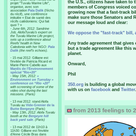
the U.S., citizens have taken to 
projet "Tuvalu Marine Life",
members of Congress voiced con
organise, avec son
association
Pala Dalik
(l’écho
growing now that a fast-track bi
du récif), une conférence
make sure those Senators and R
intitulée « Etat de santé des
récifs calédoniens: Qui fait
our message loud and clear:
quoi ? »
-
June 6th, 2012: Sandrine
We oppose the "fast-track" bill, 
Job, AlofaTuvalu’s expert on
the Tuvalu Marine Life project,
sets up a conference about
Any trade agreement that gives 
Reefs’ health in New
Caledonia with her NGO:
Pala
but a trade agreement like this 
Dalik
(the reef’s echoes).
planet.
- 15 mai 2012: Gilliane est
l'invitée de Patricia Ricard et
Onward,
Marie-Pierre Cabello aux
Mardis de l'Environnement
spécial "Rio+20"
Phil
-
May 15th, 2012:
«
Environment on Tuesday »
conference on “Rio +20”
350.org
is building a global mov
with screening of some of the
with us on
facebook
and
Twitter
video shot during the last
missions. (Paris)
- 13 mai 2012: stand Alofa
Tuvalu au
Vide-Grenier de la
Butte Bergeyre
(Paris)
from 2013 feelings to 
-
May 13th, 2012: Alofa Tuvalu
booth at the
Bergeyre hill
back yard sale
. (Paris)
- 13 mai 2012 de 11h10 à
11h30: Gilliane est l'invitée
d'Anne Cécile Bras dans