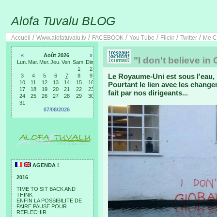
Alofa Tuvalu BLOG
/
/
/
/
/
/
Accueil
Www.alofatuvalu.tv
FACEBOOK
You Tube
Flickr
Twitter
Me C
«
Août 2026
»
"I don't believe in
Lun.
Mar.
Mer.
Jeu.
Ven.
Sam.
Dim.
1
2
Le Royaume-Uni est sous l'eau, 
3
4
5
6
7
8
9
10
11
12
13
14
15
16
Pourtant le lien avec les change
17
18
19
20
21
22
23
fait par nos dirigeants...
24
25
26
27
28
29
30
31
07/08/2026
AGENDA !
2016
TIME TO SIT BACK AND
THINK
ENFIN LA POSSIBILITE DE
FAIRE PAUSE POUR
REFLECHIR