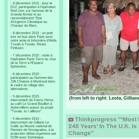
- 9 décembre 2015 : pour le
D12, participation à l’opération
Red Line, sur l’avenue de la
Grande Armée et au
rassemblement “Etat
d’Urgence Climatique au
Champs de Mars.
- 8 décembre 2015 : un petit
tour en bus dans Paris avec
notre amie et trésorière d’Alofa
Tuvalu à Tuvalu, Risasi
Finikaso.
- 7 décembre 2015 : visite à
l’opération Paris-Terre du Jour
de la Terre a l’Espace
Ephémère.
- 6 décembre 2015 :
participation au Sommet des
196 Chaises à Montreuil dans
le cadre du village des
alternatives.
- 5 décembre 2015 :
(from left to right: Leota, Gillian
Intervention de Fanny Héros
au café Le Grand Bouillon à
Aubervilliers autour du projet
"Tuvalu: ici / ailleurs".
Thinkprogress "‘Most E
- 5 décembre 2015 :
intervention de Gilliane Le
248 Years’ In The U.K. Is
Gallic au Musée national de
l’histoire de l’immigration, à la
Change"
projection-débat organisee par
l’OIM avec Dominique