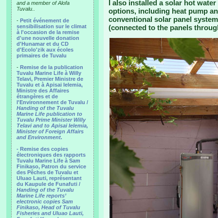
I also installed a solar hot wate
and a member of Alofa
Tuvalu..
options, including heat pump an
conventional solar panel system 
-
Petit événement de
sensibilisation sur le climat
(connected to the panels throug
à l'occasion de la remise
d'une nouvelle donation
d'Hunamar et du CD
d'Ecolo'zik aux écoles
primaires de Tuvalu
-
Remise de la publication
Tuvalu Marine Life à Willy
Telavi, Premier Ministre de
Tuvalu et à Apisai Ielemia,
Ministre des Affaires
étrangères et de
l'Environnement de Tuvalu /
Handing of the Tuvalu
Marine Life publication to
Tuvalu Prime Minister Willy
Telavi and to Apisai Ielemia,
Minister of Foreign Affairs
and Environment.
- Remise des copies
électroniques des rapports
Tuvalu Marine Life à Sam
Finikaso, Patron du service
des Pêches de Tuvalu et
Uluao Lauti, représentant
du Kaupule de Funafuti /
Handing of the Tuvalu
Marine Life reports’
electronic copies Sam
Finikaso, Head of Tuvalu
Fisheries and Uluao Lauti,