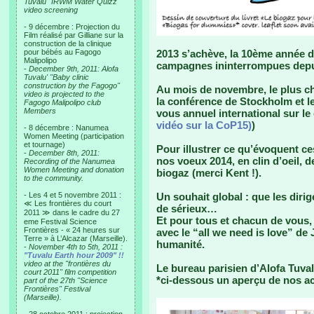
Tuvalu "IRWM Water Quizz"
video screening
- 9 décembre : Projection du
Film réalisé par Gilliane sur la
construction de la clinique
pour bébés au Fagogo
2013 s’achève, la 10ème année d
Malipolipo
campagnes ininterrompues depui
-
December 9th, 2011: Alofa
Tuvalu' "Baby clinic
construction by the Fagogo"
Au mois de novembre, le plus ch
video is projected to the
la conférence de Stockholm et le
Fagogo Malipolipo club
Members
vous annuel international sur le 
vidéo sur la CoP15)
)
- 8 décembre : Nanumea
Women Meeting (participation
et tournage)
Pour illustrer ce qu’évoquent c
-
December 8th, 2011:
nos voeux 2014, en clin d’oeil, de
Recording of the Nanumea
Women Meeting and donation
biogaz (merci Kent !).
to the community.
- Les 4 et 5 novembre 2011 :
Un souhait global : que les diri
≪ Les frontières du court
de sérieux…
2011 ≫ dans le cadre du 27
Et pour tous et chacun de vous, 
eme Festival Science
Frontières - « 24 heures sur
avec le “all we need is love” de
Terre » à L’Alcazar (Marseille).
humanité.
-
November 4th to 5th, 2011 :
"Tuvalu Earth hour 2009" !!
video at the "frontières du
Le bureau parisien d’Alofa Tuva
court 2011" film competition
*ci-dessous un aperçu de nos ac
part of the 27th "Science
Frontières" Festival
(Marseille).