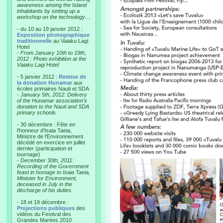
awareness among the Island
inhabitants by setting up a
workshop on the technology…
- du 10 au 19 janvier 2012 :
Exposition photographique
traditionnelle
au Vaiaku Lagi
Hotel
-
From January 10th to 19th,
2012 : Photo exhibition at the
Vaiaku Lagi Hotel
- 5 janvier 2012 :
Remise de
la donation Hunamar
aux
écoles primaires Nauti et SDA
-
January 5th, 2012: Delivery
of the Hunamar association's
donation to the Nauti and SDA
primary schools.
- 30 décembre : Fête en
l'honneur d'Isaia Taeia,
Ministre de l'Environnement
décédé en exercice en juillet
dernier (participation et
tournage)
-
December 30th, 2011:
Recording of the Government
feast in homage to Isaia Taeia,
Minister for Environment,
deceased in July in the
discharge of his duties.
- 18 et 19 décembre :
Projections publiques
des
vidéos du Festival des
Grandes Marées 2010