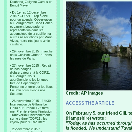
Duchene, Guigone Camus et
Benoit Mayer.
- Du 1er au 12 décembre
2015 : COP21. Trop à dire
pour un agenda. Observation
au Bourget avec Linda Cohen
et Laurent Leguyader et
representation dans les
assemblées de la coalition et
autres associations par Maria
Vives, notre très jeune amie
catalane.
- 29 novembre 2015 : marche
de la Coalition Climat 21 dans
les rues de Paris.
- 27 novembre 2015 : Retrait
de nos badges
d’observateurs, à la COP21
au Bourget. Nous
appréhendions les longues
files de Copenhagen.
Personne encore sur les lieux.
En 3mn nous avions nos
Credit: AP Images
Sesames.
- 26 novembre 2015 - 14h30 :
ACCESS THE ARTICLE
Intervention de Gilliane Le
Gallic sur France Tv Outre-
mer Première dans l'émission
On February 5, our friend Gill, 
Transversal Environnement
(Hampshire) wrote :
sur le thème "COP21 : les
enjeux pour l'Outre-mer".
"Today, as has occurred throug
is flooded. We understand Tuvalu
- 25novembre 2015 :