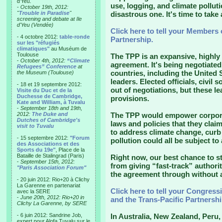
d'Yeu.
use, logging, and climate pollut
- October 19th, 2012:
"
Trouble in Paradise
"
disastrous one. It's time to take 
screening and debate at Ile
d'Yeu (Vendée)
Click here to tell your Members 
- 4 octobre 2012:
table-ronde
Partnership.
sur les "réfugiés
climatiques"
au Muséum de
Toulouse
The TPP is an expansive, highly 
-
October 4th, 2012:
“Climate
agreement. It's being negotiated
Refugees” Conference
at
countries, including the United 
the Museum (Toulouse)
leaders. Elected officials, civil
- 18 et 19 septembre 2012:
out of negotiations, but these 
Visite du Duc et de la
Duchesse de Cambridge,
provisions.
Kate and William, à Tuvalu
-
September 18th and 19th,
2012:
The Duke and
The TPP would empower corpora
Dutches of Cambridge's
laws and policies that they claim
visit to Tuvalu
to address climate change, curb 
- 15 septembre 2012:
"Forum
pollution could all be subject to 
des Associations et des
Sports du 19e"
, Place de la
Bataille de Stalingrad (Paris)
Right now, our best chance to st
-
September 15th, 2012:
from giving “fast-track” author
"Paris Association Forum"
the agreement through without a
- 20 juin 2012: Rio+20 à Clichy
La Garenne en partenariat
Click here to tell your Congressi
avec la SERE
-
June 20th, 2012: Rio+20 in
and the Trans-Pacific Partnershi
Clichy La Garenne, by SERE
- 6 juin 2012: Sandrine Job,
In Australia, New Zealand, Peru,
expert pour Alofa Tuvalu sur le