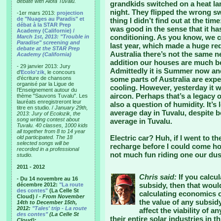
debate with Alofa Tuvalu.
grandkids switched on a heat lam
night. They flipped the wrong swi
-1er mars 2013:
projection
de "Nuages au Paradis" et
thing I didn’t find out at the tim
débat à la STAR Prep
was good in the sense that it ha
Academy (Californie) /
conditioning. As you know, we c
March 1st, 2013: "Trouble in
Paradise" screening and
last year, which made a huge re
debate at the STAR Prep
Australia there’s not the same n
Academy (California)
addition our houses are much be
- 29 janvier 2013: Jury
Admittedly it is Summer now and
d'
Ecolo'zik
, le concours
d'écriture de chansons
some parts of Australia are expe
organisé par la Ligue de
cooling. However, yesterday it w
l'Enseignement autour du
aircon. Perhaps that’s a legacy of
thème "Sauvons Tuvalu". Les
lauréats enregistreront leur
also a question of humidity. It’
titre en studio. /
January 29th,
average day in Tuvalu, despite b
2013: Jury of Ecolozik, the
song writing contest about
average in Tuvalu.
Tuvalu. 40 classes, 1000 kids
all together from 8 to 14 year
Electric car? Huh, if I went to t
old participated. The 18
selected songs will be
recharge before I could come hom
recorded in a professional
not much fun riding one our dus
studio.
2011 - 2012
Chris said:
If you calcul
- Du 14 novembre au 16
subsidy, then that woul
décembre 2012:
"La route
des contes"
(La Celle St
calculating economics of
Cloud) /
- From November
the value of any subsidy 
14th to December 15th,
2012:
"Tales' trip - La route
affect the viability of 
des contes"
(La Celle St
their entire solar industries in t
Cloud)
: