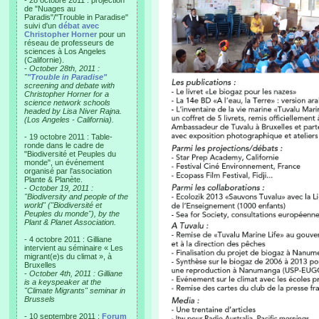
- 28 octobre 2011 : projection
de "Nuages au
Paradis"/"Trouble in Paradise"
suivi d'un
débat avec
Christopher Horner
pour un
réseau de professeurs de
sciences à Los Angeles
(Californie).
-
October 28th, 2011 :
"
"Trouble in Paradise"
screening and debate with
Christopher Horner for a
science network schools
headed by Lisa Niver Rajna.
(Los Angeles - California).
- 19 octobre 2011 : Table-
ronde dans le cadre de
"Biodiversité et Peuples du
monde", un événement
organisé par l'association
Plante & Planète.
-
October 19, 2011 :
"Biodiversity and people of the
world" ("Biodiversité et
Peuples du monde"), by the
Plant & Planet Association.
- 4 octobre 2011 : Gilliane
intervient au séminaire « Les
migrant(e)s du climat », à
Bruxelles
-
October 4th, 2011 : Gilliane
is a keyspeaker at the
"Climate Migrants" seminar in
Brussels
- 10 septembre 2011 :
Forum