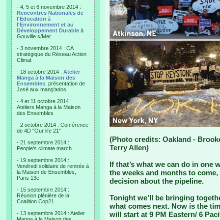
- 4, 5 et 6 novembre 2014 :
Rencontres Nationales de
l'Education à
l'Environnement et au
Développement Durable
à
Gouville s/Mer
- 3 novembre 2014 : CA
stratégique du Réseau Action
Climat
- 18 octobre 2014 :
Atelier
Manga à la Maison des
Ensembles
, présentation de
José aux mang'ados
- 4 et 11 octobre 2014 :
Ateliers Manga à la Maison
des Ensembles
- 2 octobre 2014 : Conférence
de 4D "Our life 21"
(Photo credits: Oakland - Brook
- 21 septembre 2014 :
Terry Allen)
People's climate march
- 19 septembre 2014 :
If that’s what we can do in one 
Vendredi solidaire de rentrée à
the weeks and months to come, 
la Maison de Ensembles,
Paris 13e
decision about the pipeline.
- 15 septembre 2014 :
Réunion plénière de la
Tonight we’ll be bringing togeth
Coalition Cop21
what comes next. Now is the tim
- 13 septembre 2014 : Atelier
will start at 9 PM Eastern/ 6 Pa
Manga à la Maison des