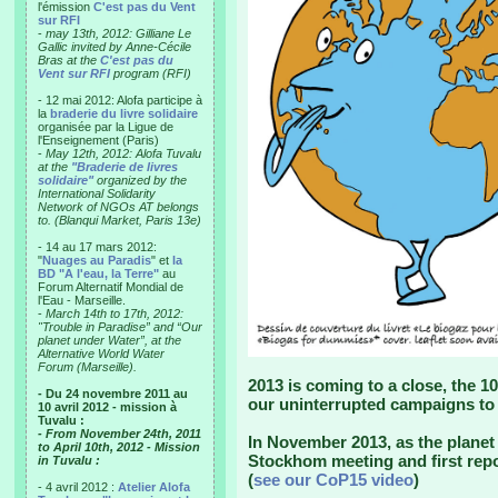
l'émission
C'est pas du Vent
sur RFI
-
may 13th, 2012: Gilliane Le
Gallic invited by Anne-Cécile
Bras at the
C'est pas du
Vent sur RFI
program (RFI)
- 12 mai 2012: Alofa participe à
la
braderie du livre solidaire
organisée par la Ligue de
l'Enseignement (Paris)
-
May 12th, 2012: Alofa Tuvalu
at the
"Braderie de livres
solidaire"
organized by the
International Solidarity
Network of NGOs AT belongs
to. (Blanqui Market, Paris 13e)
- 14 au 17 mars 2012:
"
Nuages au Paradis
" et
la
BD "A l'eau, la Terre"
au
Forum Alternatif Mondial de
l'Eau - Marseille.
-
March 14th to 17th, 2012:
"Trouble in Paradise” and “Our
planet under Water”, at the
Alternative World Water
Forum (Marseille).
2013 is coming to a close, the 10
- Du 24 novembre 2011 au
our uninterrupted campaigns to 
10 avril 2012 - mission à
Tuvalu :
- From November 24th, 2011
In November 2013, as the planet 
to April 10th, 2012 - Mission
Stockhom meeting and first repo
in Tuvalu :
(
see our CoP15 video
)
- 4 avril 2012 :
Atelier Alofa