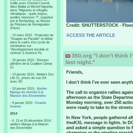
Gallic avec Christel Cournil,
Alice Baillat et Michel Hignette,
dans "Migrants et réfugiés
climatiques : quels enjeux,
quelles réponses ?", organisé
par le Bondyblog, au Musée
de l'Histoire de l'immigration
Credit: SHUTTERSTOCK - Flood h
(Paris)
ACCESS THE ARTICLE
- 13 mars 2015 : Projection de
"Nuages au Paradis" et débat
dans le cadre d'un cycle de
séminaires sur
"développement durable et
cinéma" à Science Po.
350.org "I don’t think I
- 15 janvier 2015 : Réunion
last night."
plénière de la Coalition Climat
21
Friends,
- 13 janvier 2015 : Ateliers Our
Life 21, prises de vue 3/4
avec 4D
I don’t think I’ve ever seen anyth
- 10 janvier 2015 :
Atelier
The call to organize rallies aga
Manga de rentrée à la
Maison des Ensembles
afternoon as the State Departmen
Monday morning, over 250 actio
- 8 janvier 2015 :
Charlie
forever
were ready to take to the streets
2014
In New York, people gathered af
- 6, 13 et 20 décembre 2014 :
#noKXL message in lights. In D
ateliers Manga à la Maison
and asked a simple question to 
des Ensembles
champion or the pipeline preside