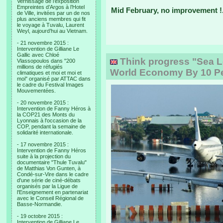
Vernissage de l’exposition
Empreintes d’Argos à l’Hotel
Mid February, no improvement !.
de Ville, invitées par un de nos
plus anciens membres qui fit
le voyage à Tuvalu, Laurent
Weyl, aujourd’hui au Vietnam.
- 21 novembre 2015 :
Intervention de Gilliane Le
Gallic avec Chloé
Think progress "Sea L
Vlassopoulos dans "200
millions de réfugiés
World Economy By 10 Pe
climatiques et moi et moi et
moi" organisé par ATTAC dans
le cadre du Festival Images
Mouvementées.
- 20 novembre 2015 :
Intervention de Fanny Héros à
la COP21 des Monts du
Lyonnais à l'occasion de la
COP, pendant la semaine de
solidarité internationale.
- 17 novembre 2015 :
Intervention de Fanny Héros
suite à la projection du
documentaire "Thule Tuvalu"
de Matthias Von Gunten, à
Condé-sur-Vire dans le cadre
d'une série de ciné-débats
organisés par la Ligue de
l'Enseignement en partenariat
avec le Conseil Régional de
Basse-Normandie.
- 19 octobre 2015 :
Intervention de Gilliane Le