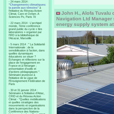
- 24 mars 2014 :
"Changements climatiques:
la parole aux témoins"
à
l'initiative du Réseau Action
John H., Alofa Tuvalu 
Climat, Care et Oxfam. A
Sciences Po, Paris 7è
Navigation Ltd Manager 
- 22 mars 2014 : L'archipel
energy supply system at
monde, 7ème conférence
grand public du cycle « Iles
laboratoires » organisé par
l'IRD à la bibliothèque de
l’Alcazar, Marseille
- 5 mars 2014 : " La Solidarité
Internationale : de la
sensibilisation à l'action, dans
quelles dynamiques
éducatives se situer ?
Echanges et réflexions sur la
place de l'engagement en
France et à l'étranger ;
présentation d'outils et
d'actions pédagogiques ".
Séminaire jeunesse à
l'initiative de la Ligue de
l'Enseignement Fédération de
Paris
- 30 et 31 janvier 2014 :
Séminaire à l'initiative d'Attac,
CRID et du Réseau Action
Climat - "Quelles mobilisations
et quelles stratégies des
mouvements et organisations
dans la perspective de la
Conférence des Nations-