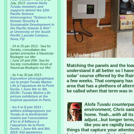
July, 2013:
several Alofa
Tuvalu members and
supports attend the 12th
Pacific Science
Intercongress "Science for
Human Security &
Sustainable Development in
the Pacific Islands & Rim"
at University of the South
Pacific Laucala Campus,
Suva, Fiji
- 24 et 25 juin 2013 : Sea for
Society, consultation des
parties prenantes à Nausicaa-
Boulogne sur Mer
/
June 24 and 25th: Sea for
Society consultation forum at
Matching the panels and the load
Nausicaa-Boulogne sur Mer.
understand it all better so I hav
- du 4 au 30 juin 2013 :
solar’ course offered by the 
Exposition photographique
a few weeks. That company has 
sur le projet Tuvalu Marine
area that has a plethora of alter
Life à l'aquarium de la Porte
Dorée. /
June 4th to 30t,
be called when that term was in 
2013h: Tuvalu Marine Life
picture exhibition at the
tropical aquarium in Paris.
Alofa Tuvalu counterpar
- les 6 et 8 juin 2013 :
environment, Chris said
ateliers pédagogiques sur
home. Yeah...with all its
Tuvalu et la biodiversité
marine par l'association
adjust...but longer term
d'Ici et d'Ailleurs à
like you are rapidly be
l'aquarium de la Porte
Dorée. /
June 6th and 8th,
things that capture your attent
2013: Kid awareness