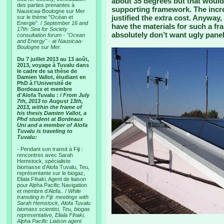
about 35 degrees but that woul
des parties prenantes à
supporting framework. The incr
Nausicaa-Boulogne sur Mer
justified the extra cost. Anyway, 
sur le thème "Océan et
Energie". /
September 16 and
have the materials for such a fr
17th: Sea for Society
absolutely don’t want ugly panels
consultation forum - "Ocean
and Energy" - at Nausicaa-
Boulogne sur Mer.
Du 7 juillet 2013 au 13 août,
2013, voyage à Tuvalu dans
le cadre de sa thèse de
Damien Vallot, étudiant en
PhD à l'Université de
Bordeaux et membre
d'Alofa Tuvalu : /
From July
7th, 2013 to August 13th,
2013, within the frame of
his thesis Damien Vallot, a
Phd student at Bordeaux
Uni and a member of Alofa
Tuvalu is traveling to
Tuvalu:
- Pendant son transit à Fiji :
rencontres avec Sarah
Hemstock, spécialiste
biomasse d’Alofa Tuvalu, Teu,
représentante sur le biogaz,
Eliala Fihaki, Agent de liaison
pour Alpha Pacific Navigation
et membre d’Alofa.. /
While
transiting in Fiji: meetings with
Sarah Hemstock, Alofa Tuvalu
biomass scientist, Teu, biogas
representative, Eliala Fihaki,
Alpha Pacific Liaison agent