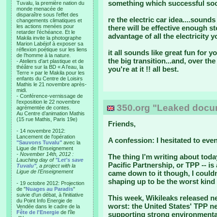
something which successful soc
Tuvalu, la première nation du
monde menacée de
disparaître sous l’effet des
re the electric car idea....sound
changements climatiques et
les actions menées pour
there will be effective enough s
retarder l’échéance. Et le
advantage of all the electricity 
Makila invite la photographe
Marion Labéjof à exposer sa
réflexion poétique sur les liens
it all sounds like great fun for 
de l’homme à la nature.
the big transition...and, over th
- Ateliers d’art plastique et de
théâtre sur la BD « A l’eau, la
you're at it !! all best.
Terre » par le Makila pour les
enfants du Centre de Loisirs
Mathis le 21 novembre après-
midi.
- Conférence-vernissage de
l’exposition le 22 novembre
350.org "Leaked docum
agrémentée de contes.
Au Centre d’animation Mathis
(15 rue Mathis, Paris 19e)
Friends,
- 14 novembre 2012:
Lancement de l'opération
A confession: I hesitated to even
"Sauvons Tuvalu"
avec la
Ligue de l'Enseignement
- November 14th, 2012 :
The thing I’m writing about toda
Lauching day of
"Let's save
Pacific Partnership, or TPP -- i
Tuvalu"
, a project with la
Ligue de l'Enseignement
came down to it though, I couldn
shaping up to be the worst kind
- 19 octobre 2012: Projection
de "
Nuages au Paradis
"
suivie d'un débat, à l'initiative
This week, Wikileaks released n
du Point Info Energie de
worst: the United States' TPP n
Vendée dans le cadre de la
Fête de l'Energie
de l'île
supporting strong environmental