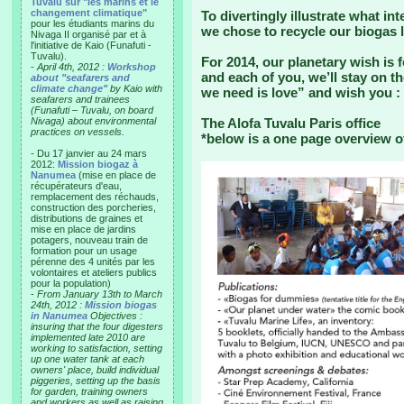
Tuvalu sur "les marins et le
changement climatique"
To divertingly illustrate what int
pour les étudiants marins du
we chose to recycle our biogas l
Nivaga II organisé par et à
l'initiative de Kaio (Funafuti -
Tuvalu).
For 2014, our planetary wish is f
-
April 4th, 2012 :
Workshop
and each of you, we’ll stay on t
about "seafarers and
climate change"
by Kaio with
we need is love” and wish you :
seafarers and trainees
(Funafuti – Tuvalu, on board
Nivaga) about environmental
The Alofa Tuvalu Paris office
practices on vessels.
*below is a one page overview o
- Du 17 janvier au 24 mars
2012:
Mission biogaz à
Nanumea
(mise en place de
récupérateurs d'eau,
remplacement des réchauds,
construction des porcheries,
distributions de graines et
mise en place de jardins
potagers, nouveau train de
formation pour un usage
pérenne des 4 unités par les
volontaires et ateliers publics
pour la population)
-
From January 13th to March
24th, 2012 :
Mission biogas
in Nanumea
Objectives :
insuring that the four digesters
implemented late 2010 are
working to satisfaction, setting
up one water tank at each
owners' place, build individual
piggeries, setting up the basis
for garden, training owners
and workers as well as raising