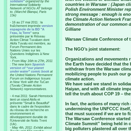
solidaire"
organized by the
countries in Warsaw : (Japan cli
International Solidarity
Network of NGOs AT belongs
Polish Environment Minister rep
to. (Marché Blanqui, Paris
strong message : enough is enou
13e)
the Climate Action Network Fran
- 16 au 27 mai 2011 : la
demonstration of our common d
fraîchement imprimée
version
Gilliane
espagnole de la BD "A
l'eau, la Terre"
sera
présentée par le Réseau
Warsaw Climate Conference of 
Action Climat Tuvaluen dont
Alofa Tuvalu est membre, au
Forum Permanent des
The NGO’s joint statement:
Nations Unies sur les
Questions Indigènes à New
York.
Organizations and movements re
-
From May 16th to 27th, 2011
the Earth have decided that the b
: The new born
Spanish
version of “our planet
withdraw from the Warsaw climat
under water” comic book
at
mobilizing people to push our g
the United Nations Permanent
climate action.
Forum on Indigenous Issues
in New York with the TuCan
We have said we stand in solida
(Tuvalu Climate Action
Haiyan, and with all climate imp
Network) representatives.
tell the truth about COP 19 – t
- 4 mai 2011: Sarah Hemstock
tient un stand Alofa et
présente "Small is Beautiful"
In fact, the actions of many rich
dans le cadre de l'exposition
undermining the UNFCCC itself, 
du réseau de recherche en
that must succeed if we are to fix
environnement et
développement durable de
The Warsaw Conference started o
l'Université de Notts Trent
Climate Summit” being held in 
(Uk).
-
May 4th, 2011: Exhibit about
big polluters plastered all over