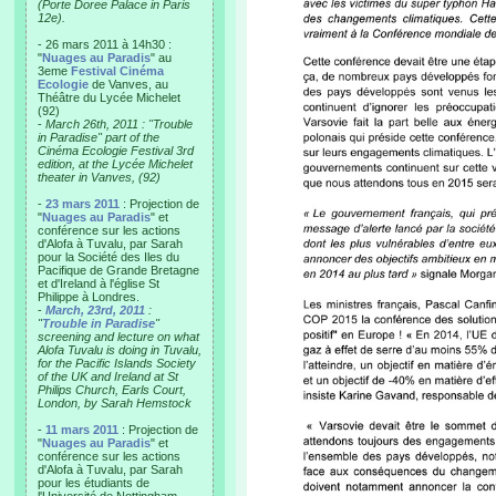
(Porte Doree Palace in Paris
12e).
- 26 mars 2011 à 14h30 :
"
Nuages au Paradis
" au
3eme
Festival Cinéma
Ecologie
de Vanves, au
Théâtre du Lycée Michelet
(92)
-
March 26th, 2011 : "Trouble
in Paradise" part of the
Cinéma Ecologie Festival 3rd
edition, at the Lycée Michelet
theater in Vanves, (92)
-
23 mars 2011
: Projection de
"
Nuages au Paradis
" et
conférence sur les actions
d'Alofa à Tuvalu, par Sarah
pour la Société des Iles du
Pacifique de Grande Bretagne
et d'Ireland à l'église St
Philippe à Londres.
-
March, 23rd, 2011
:
"
Trouble in Paradise
"
screening and lecture on what
Alofa Tuvalu is doing in Tuvalu,
for the Pacific Islands Society
of the UK and Ireland at St
Philips Church, Earls Court,
London, by Sarah Hemstock
-
11 mars 2011
: Projection de
"
Nuages au Paradis
" et
conférence sur les actions
d'Alofa à Tuvalu, par Sarah
pour les étudiants de