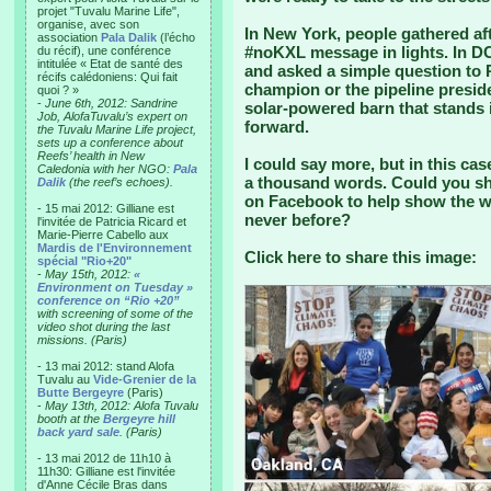
projet "Tuvalu Marine Life",
organise, avec son
In New York, people gathered af
association
Pala Dalik
(l’écho
#noKXL message in lights. In D
du récif), une conférence
intitulée « Etat de santé des
and asked a simple question to 
récifs calédoniens: Qui fait
champion or the pipeline preside
quoi ? »
-
June 6th, 2012: Sandrine
solar-powered barn that stands i
Job, AlofaTuvalu’s expert on
forward.
the Tuvalu Marine Life project,
sets up a conference about
Reefs’ health in New
I could say more, but in this case
Caledonia with her NGO:
Pala
a thousand words. Could you sha
Dalik
(the reef’s echoes).
on Facebook to help show the wo
- 15 mai 2012: Gilliane est
never before?
l'invitée de Patricia Ricard et
Marie-Pierre Cabello aux
Mardis de l'Environnement
Click here to share this image:
spécial "Rio+20"
-
May 15th, 2012:
«
Environment on Tuesday »
conference on “Rio +20”
with screening of some of the
video shot during the last
missions. (Paris)
- 13 mai 2012: stand Alofa
Tuvalu au
Vide-Grenier de la
Butte Bergeyre
(Paris)
-
May 13th, 2012: Alofa Tuvalu
booth at the
Bergeyre hill
back yard sale
. (Paris)
- 13 mai 2012 de 11h10 à
11h30: Gilliane est l'invitée
d'Anne Cécile Bras dans