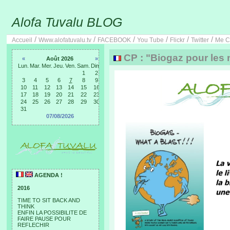
Alofa Tuvalu BLOG
/
/
/
/
/
/
Accueil
Www.alofatuvalu.tv
FACEBOOK
You Tube
Flickr
Twitter
Me C
CP : "Biogaz pour les n
«
Août 2026
»
Lun.
Mar.
Mer.
Jeu.
Ven.
Sam.
Dim.
1
2
3
4
5
6
7
8
9
10
11
12
13
14
15
16
17
18
19
20
21
22
23
24
25
26
27
28
29
30
31
07/08/2026
AGENDA !
2016
TIME TO SIT BACK AND
THINK
ENFIN LA POSSIBILITE DE
FAIRE PAUSE POUR
REFLECHIR