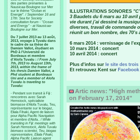
des parties prenantes à
Nausicaa-Boulogne sur Mer
ILLUSTRATIONS SONORES
"C’
sur le thème "Océan et
Energie". /
September 16 and
3 Baudets du 6 mars au 10 avril
17th: Sea for Society
vie durant j’ai dessiné la musiqu
consultation forum - "Ocean
and Energy" - at Nausicaa-
diverses, travail de commande ou
Boulogne sur Mer.
réunit un bon nombre, des 70’s 
Du 7 juillet 2013 au 13 août,
2013, voyage à Tuvalu dans
6 mars 2014 : vernissage de l'ex
le cadre de sa thèse de
10 mars 2014 : concert
Damien Vallot, étudiant en
PhD à l'Université de
10 avril 2014 : concert
Bordeaux et membre
d'Alofa Tuvalu : /
From July
7th, 2013 to August 13th,
Plus d'infos sur
le site des troi
2013, within the frame of
Et retrouvez Kent sur
Facebook
his thesis Damien Vallot, a
Phd student at Bordeaux
Uni and a member of Alofa
Tuvalu is traveling to
Tuvalu:
Artic news: "High meth
- Pendant son transit à Fiji :
on February 17, 2014"
rencontres avec Sarah
Hemstock, spécialiste
biomasse d’Alofa Tuvalu, Teu,
représentante sur le biogaz,
Eliala Fihaki, Agent de liaison
pour Alpha Pacific Navigation
et membre d’Alofa.. /
While
transiting in Fiji: meetings with
Sarah Hemstock, Alofa Tuvalu
biomass scientist, Teu, biogas
representative, Eliala Fihaki,
Alpha Pacific Liaison agent