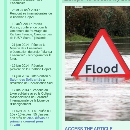
Ensembles
- 23 et 24 août 2014 :
Rencontres internationales de
la coalition Cop21
- 19 août 2014 : Pacific
Voices, conférence pour le
lancement de l'ouvrage de
Karibaiti Taoaba, Campus bas
de l'USP, Suva-Fiji Islands
- 21 juin 2014 : Fête de la
Maison des Ensembles,
présentation du projet "Manga
Ensemble" - reprogrammer le
futur.
- 19 juin 2014 : Réunion
plénière de la Coalition Cop21
- 14 juin 2014 : Intervention au
Salon des Solidarités
à
l'invitation de Coordination Sud
- 17 mai 2014 : Braderie du
Livre solidaire avec le Collectif
d'Associations de Solidarité
Internationale de la Ligue de
l'Enseignement.
- 11 avril 2014 : La Foulée du
10e - 10 écoles, 55 classes,
soit près de
2000 élèves de
primaire courent pour
Tuvalu
.
ACCESS THE ARTICLE