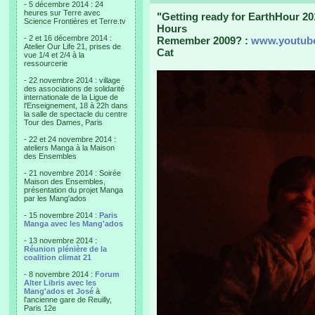
- 5 décembre 2014 : 24
heures sur Terre avec
"Getting ready for EarthHour 20
Science Frontières et Terre.tv
Hours
- 2 et 16 décembre 2014 :
Remember 2009? :
www.youtub
Atelier Our Life 21, prises de
Cat
vue 1/4 et 2/4 à la
ressourcerie
- 22 novembre 2014 : village
des associations de solidarité
internationale de la Ligue de
l'Enseignement, 18 à 22h dans
la salle de spectacle du centre
Tour des Dames, Paris
- 22 et 24 novembre 2014 :
ateliers Manga à la Maison
des Ensembles
- 21 novembre 2014 : Soirée
Maison des Ensembles,
présentation du projet Manga
par les Mang'ados
- 15 novembre 2014 :
Paris
Manga avec les Mang'ados
- 13 novembre 2014 :
Réunion plénière de la
coalition climat 21
- 8 novembre 2014 :
Forum
Alter Libris avec les
Mang'ados et José
à
l'ancienne gare de Reuilly,
Paris 12e