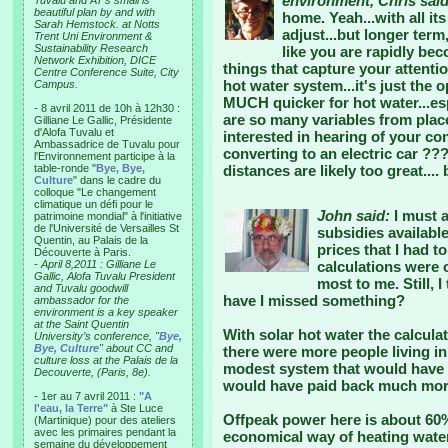
environment, Chris said
Tuvalu and AT’s small is
beautiful plan by and with
home. Yeah...with all its
Sarah Hemstock. at Notts
adjust...but longer term
Trent Uni Environment &
Sustainability Research
like you are rapidly be
Network Exhibition, DICE
things that capture your attent
Centre Conference Suite, City
hot water system...it's just the 
Campus.
MUCH quicker for hot water...esp
- 8 avril 2011 de 10h à 12h30 :
are so many variables from place 
Gilliane Le Gallic, Présidente
d'Alofa Tuvalu et
interested in hearing of your c
Ambassadrice de Tuvalu pour
converting to an electric car ??? 
l'Environnement participe à la
table-ronde "
Bye, Bye,
distances are likely too great...
Culture
" dans le cadre du
colloque "Le changement
climatique un défi pour le
John said:
I must a
patrimoine mondial" à l'initiative
de l'Université de Versailles St
subsidies availabl
Quentin, au Palais de la
prices that I had 
Découverte à Paris.
-
April 8,2011 : Gilliane Le
calculations were 
Gallic, Alofa Tuvalu President
most to me. Still, I
and Tuvalu goodwill
have I missed something?
ambassador for the
environment is a key speaker
at the Saint Quentin
With solar hot water the calcula
University’s conference, "
Bye,
Bye, Culture
" about CC and
there were more people living i
culture loss at the Palais de la
modest system that would have 
Decouverte, (Paris, 8e).
would have paid back much more
- 1er au 7 avril 2011 :
"A
l'eau, la Terre"
à Ste Luce
Offpeak power here is about 60%
(Martinique) pour des ateliers
avec les primaires pendant la
economical way of heating water
semaine du développement