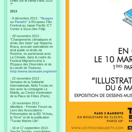
Unies sur le climat Paris 2015
?"
2013
- 8 décembre 2013 :
"Nuages
au Paradis"
à l'Ecopass Film
Festival au Japan Pacific ICT
Center à Suva (Iles Fidji)
- 28 novembre 2013 :
"Changements climatiques et
droits des états" par Natacha
Bracq, avocate spécialisée en
droit public et droits de
l'homme, en partenariat avec
La Cimade, dans le cadre du
Festival Migrant'scène à
l'Espace des Diversités et de
la Laïcité de Toulouse.
http://www.lacimade.org/minisites/migrantscene
- 22 novembre 2013 :
Semaine de la Solidarité
Internationale, Alofa Tuvalu en
duo avec la compagnie Le
Makila, au Centre d'animation
de la Place de Fêtes (Paris)
- 16 novembre 2013 :
Alterlibris - Premier Forum du
Livre des Associations -
Présentation de la BD "A l'eau,
la Terre" et de la publication
"Tuvalu Marine Life".
- 16 et 17 septembre 2013 :
Sea for Society, consultation