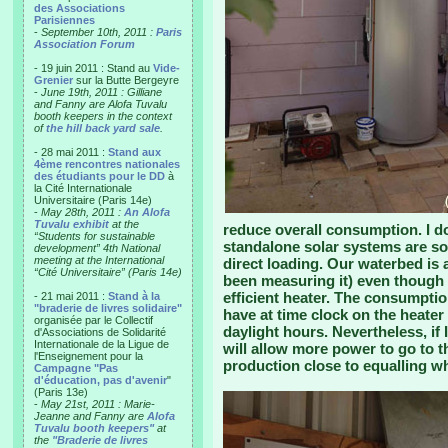
des Associations
Parisiennes
-
September 10th, 2011 :
Paris
Association Forum
- 19 juin 2011 : Stand au
Vide-
Grenier
sur la Butte Bergeyre
-
June 19th, 2011 : Gilliane
and Fanny are Alofa Tuvalu
booth keepers in the context
of
the hill back yard sale
.
- 28 mai 2011 :
Stand aux
4ème rencontres nationales
des étudiants pour le DD
à
la Cité Internationale
Universitaire (Paris 14e)
-
May 28th, 2011 :
An Alofa
Tuvalu exhibit
at the
reduce overall consumption. I d
“Students for sustainable
standalone solar systems are so
development” 4th National
meeting at the International
direct loading. Our waterbed is 
“Cité Universitaire” (Paris 14e)
been measuring it) even though 
efficient heater. The consumptio
- 21 mai 2011 :
Stand à la
"braderie de livres solidaire"
have at time clock on the heater 
organisée par le Collectif
daylight hours. Nevertheless, if 
d'Associations de Solidarité
Internationale de la Ligue de
will allow more power to go to t
l'Enseignement pour la
production close to equalling wh
Campagne "Pas
d'éducation, pas d'avenir
"
(Paris 13e)
-
May 21st, 2011 : Marie-
Jeanne and Fanny are
Alofa
Tuvalu booth keepers"
at
the
"Braderie de livres