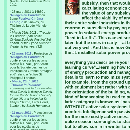
(Porte Doree Palace in Paris
subsidy, then that woul
12e).
calculating economics of
- 26 mars 2011 à 14h30 :
the value of any subsidy 
"
Nuages au Paradis
" au
affect the viability of 
3eme
Festival Cinéma
Ecologie
de Vanves, au
their entire solar industries in t
Théâtre du Lycée Michelet
enormous subsidies by paying w
(92)
power to solar/alt energy produc
-
March 26th, 2011 : "Trouble
in Paradise" part of the
"feed-in tariffs". This caused s
Cinéma Ecologie Festival 3rd
later, but the ones in early -- a
edition, at the Lycée Michelet
theater in Vanves, (92)
out very well. And this is how 
the #1 installed solar power prod
-
23 mars 2011
: Projection de
"
Nuages au Paradis
" et
conférence sur les actions
everything you describe re your h
d'Alofa à Tuvalu, par Sarah
learning curve"...learning how t
pour la Société des Iles du
Pacifique de Grande Bretagne
of energy production and manag
et d'Ireland à l'église St
details to learn to maximize sy
Philippe à Londres.
-
March, 23rd, 2011
:
for example, from the ground up,
"
Trouble in Paradise
"
with equipment but rather with a
screening and lecture on what
the orientation of the building
Alofa Tuvalu is doing in Tuvalu,
for the Pacific Islands Society
kind of landscaping is used to p
of the UK and Ireland at St
latter category is known as "pas
Philips Church, Earls Court,
London, by Sarah Hemstock
WITHOUT active solar systems to
comfort. Intelligence with pass
-
11 mars 2011
: Projection de
for the more costly active ones
"
Nuages au Paradis
" et
conférence sur les actions
utilize season sun-angles to s
d'Alofa à Tuvalu, par Sarah
but to allow sun in in winter to h
pour les étudiants de