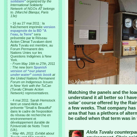
solidaire"
organized by the
International Solidarity
Network of NGOs AT belongs
to. (Marché Blanqui, Paris
13e)
- 16 au 27 mai 2011 : la
fraîchement imprimée
version
espagnole de la BD "A
l'eau, la Terre"
sera
présentée par le Réseau
Action Climat Tuvaluen dont
Alofa Tuvalu est membre, au
Forum Permanent des
Nations Unies sur les
Questions Indigènes à New
York.
-
From May 16th to 27th, 2011
: The new born
Spanish
version of “our planet
under water” comic book
at
the United Nations Permanent
Forum on Indigenous Issues
in New York with the TuCan
(Tuvalu Climate Action
Matching the panels and the load
Network) representatives.
understand it all better so I hav
- 4 mai 2011: Sarah Hemstock
solar’ course offered by the 
tient un stand Alofa et
a few weeks. That company has 
présente "Small is Beautiful"
dans le cadre de l'exposition
area that has a plethora of alter
du réseau de recherche en
be called when that term was in 
environnement et
développement durable de
l'Université de Notts Trent
(Uk).
Alofa Tuvalu counterpar
-
May 4th, 2011: Exhibit about