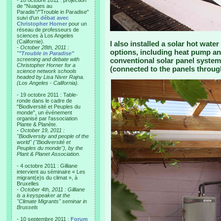
- 28 octobre 2011 : projection
de "Nuages au
Paradis"/"Trouble in Paradise"
suivi d'un
débat avec
Christopher Horner
pour un
réseau de professeurs de
sciences à Los Angeles
(Californie).
I also installed a solar hot wate
-
October 28th, 2011 :
options, including heat pump an
"
"Trouble in Paradise"
screening and debate with
conventional solar panel system 
Christopher Horner for a
(connected to the panels throug
science network schools
headed by Lisa Niver Rajna.
(Los Angeles - California).
- 19 octobre 2011 : Table-
ronde dans le cadre de
"Biodiversité et Peuples du
monde", un événement
organisé par l'association
Plante & Planète.
-
October 19, 2011 :
"Biodiversity and people of the
world" ("Biodiversité et
Peuples du monde"), by the
Plant & Planet Association.
- 4 octobre 2011 : Gilliane
intervient au séminaire « Les
migrant(e)s du climat », à
Bruxelles
-
October 4th, 2011 : Gilliane
is a keyspeaker at the
"Climate Migrants" seminar in
Brussels
- 10 septembre 2011 :
Forum