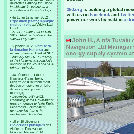
awareness among the Island
inhabitants by setting up a
350.org
is building a global mov
workshop on the technology…
with us on
Facebook
and
Twitte
- du 10 au 19 janvier 2012 :
power our work by making
a do
Exposition photographique
traditionnelle
au Vaiaku Lagi
Hotel
-
From January 10th to 19th,
2012 : Photo exhibition at the
Vaiaku Lagi Hotel
John H., Alofa Tuvalu 
Navigation Ltd Manager 
- 5 janvier 2012 :
Remise de
la donation Hunamar
aux
energy supply system at
écoles primaires Nauti et SDA
-
January 5th, 2012: Delivery
of the Hunamar association's
donation to the Nauti and SDA
primary schools.
- 30 décembre : Fête en
l'honneur d'Isaia Taeia,
Ministre de l'Environnement
décédé en exercice en juillet
dernier (participation et
tournage)
-
December 30th, 2011:
Recording of the Government
feast in homage to Isaia Taeia,
Minister for Environment,
deceased in July in the
discharge of his duties.
- 18 et 19 décembre :
Projections publiques
des
vidéos du Festival des
Grandes Marées 2010