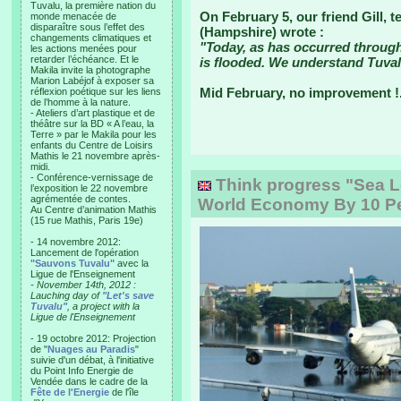
Tuvalu, la première nation du
On February 5, our friend Gill, 
monde menacée de
disparaître sous l’effet des
(Hampshire) wrote :
changements climatiques et
"Today, as has occurred throug
les actions menées pour
retarder l’échéance. Et le
is flooded. We understand Tuvalu
Makila invite la photographe
Marion Labéjof à exposer sa
Mid February, no improvement !.
réflexion poétique sur les liens
de l’homme à la nature.
- Ateliers d’art plastique et de
théâtre sur la BD « A l’eau, la
Terre » par le Makila pour les
enfants du Centre de Loisirs
Mathis le 21 novembre après-
midi.
- Conférence-vernissage de
Think progress "Sea L
l’exposition le 22 novembre
agrémentée de contes.
World Economy By 10 Pe
Au Centre d’animation Mathis
(15 rue Mathis, Paris 19e)
- 14 novembre 2012:
Lancement de l'opération
"Sauvons Tuvalu"
avec la
Ligue de l'Enseignement
- November 14th, 2012 :
Lauching day of
"Let's save
Tuvalu"
, a project with la
Ligue de l'Enseignement
- 19 octobre 2012: Projection
de "
Nuages au Paradis
"
suivie d'un débat, à l'initiative
du Point Info Energie de
Vendée dans le cadre de la
Fête de l'Energie
de l'île