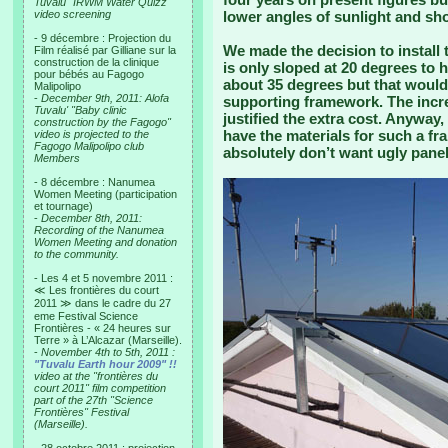
Tuvalu "IRWM Water Quizz"
video screening
lower angles of sunlight and sho
- 9 décembre : Projection du
We made the decision to install 
Film réalisé par Gilliane sur la
construction de la clinique
is only sloped at 20 degrees to h
pour bébés au Fagogo
about 35 degrees but that woul
Malipolipo
-
December 9th, 2011: Alofa
supporting framework. The incr
Tuvalu' "Baby clinic
justified the extra cost. Anyway, 
construction by the Fagogo"
have the materials for such a fr
video is projected to the
Fagogo Malipolipo club
absolutely don’t want ugly panels
Members
- 8 décembre : Nanumea
Women Meeting (participation
et tournage)
-
December 8th, 2011:
Recording of the Nanumea
Women Meeting and donation
to the community.
- Les 4 et 5 novembre 2011 :
≪ Les frontières du court
2011 ≫ dans le cadre du 27
eme Festival Science
Frontières - « 24 heures sur
Terre » à L’Alcazar (Marseille).
-
November 4th to 5th, 2011 :
"Tuvalu Earth hour 2009" !!
video at the "frontières du
court 2011" film competition
part of the 27th "Science
Frontières" Festival
(Marseille).