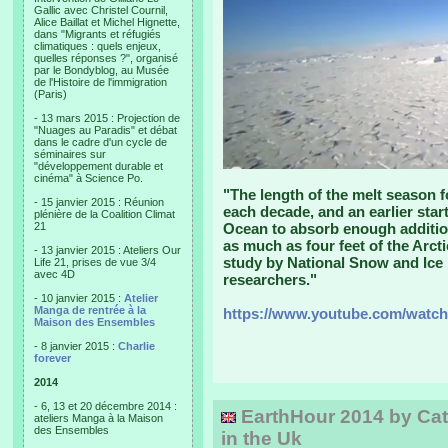
Gallic avec Christel Cournil,
Alice Baillat et Michel Hignette,
dans "Migrants et réfugiés
climatiques : quels enjeux,
quelles réponses ?", organisé
par le Bondyblog, au Musée
de l'Histoire de l'immigration
(Paris)
- 13 mars 2015 : Projection de
"Nuages au Paradis" et débat
dans le cadre d'un cycle de
séminaires sur
"développement durable et
cinéma" à Science Po.
"The length of the melt season f
- 15 janvier 2015 : Réunion
each decade, and an earlier start
plénière de la Coalition Climat
21
Ocean to absorb enough addition
as much as four feet of the Arct
- 13 janvier 2015 : Ateliers Our
study by National Snow and Ic
Life 21, prises de vue 3/4
avec 4D
researchers."
- 10 janvier 2015 :
Atelier
Manga de rentrée à la
https://www.youtube.com/watc
Maison des Ensembles
- 8 janvier 2015 :
Charlie
forever
2014
- 6, 13 et 20 décembre 2014 :
EarthHour 2014 by Cat
ateliers Manga à la Maison
des Ensembles
in the Uk