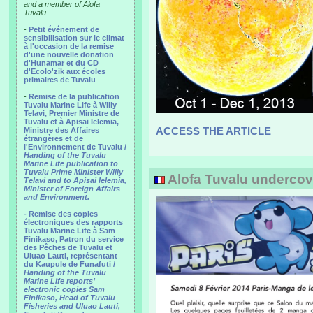
and a member of Alofa
Tuvalu..
-
Petit événement de
sensibilisation sur le climat
à l'occasion de la remise
d'une nouvelle donation
d'Hunamar et du CD
d'Ecolo'zik aux écoles
primaires de Tuvalu
-
Remise de la publication
Tuvalu Marine Life à Willy
Telavi, Premier Ministre de
Tuvalu et à Apisai Ielemia,
ACCESS THE ARTICLE
Ministre des Affaires
étrangères et de
l'Environnement de Tuvalu /
Handing of the Tuvalu
Marine Life publication to
Tuvalu Prime Minister Willy
Alofa Tuvalu undercov
Telavi and to Apisai Ielemia,
Minister of Foreign Affairs
and Environment.
- Remise des copies
électroniques des rapports
Tuvalu Marine Life à Sam
Finikaso, Patron du service
des Pêches de Tuvalu et
Uluao Lauti, représentant
du Kaupule de Funafuti /
Handing of the Tuvalu
Marine Life reports’
electronic copies Sam
Finikaso, Head of Tuvalu
Fisheries and Uluao Lauti,