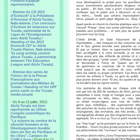
Funafuti Kaupule
representative.
- Remise du CD 2013
d'Ecolozik* à la Présidente
d'Honneur d'Alofa Tuvalu,
Nala Ielemia. (*un concours
d'écriture de chansons sur
Tuvalu, partenariat de la
Ligue de l'Enseignement
avec Alofa Tuvalu) /
Handing of the 2013
Ecolozik CD* to Alofa
Tuvalu Patron, Nala Ielemia
*(a song writing contest
about Tuvalu, a partnership
between The Education
League and Alofa Tuvalu).
- Remise des cartes de
l'Union de la la Presse
Francophone aux
journalistes des Médias de
Tuvalu /
Handing of the UPF
press cards to the Tuvalu
media people.
- Du 8 au 12 juillet, 2013:
Alofa Tuvalu est bien
représentée au 12ème
Congrès scientifique du
Pacifique
"La science au service de la
sécurité humaine et du
Développement durable
dans les îles du Pacifique et
les côtes", Campus de
l'USP à Suva
/
From 8 to 12