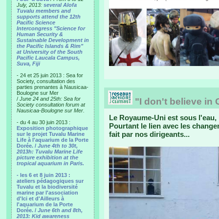
July, 2013:
several Alofa
Tuvalu members and
supports attend the 12th
Pacific Science
Intercongress "Science for
Human Security &
Sustainable Development in
the Pacific Islands & Rim"
at University of the South
Pacific Laucala Campus,
Suva, Fiji
- 24 et 25 juin 2013 : Sea for
Society, consultation des
parties prenantes à Nausicaa-
Boulogne sur Mer
/
June 24 and 25th: Sea for
"I don't believe in
Society consultation forum at
Nausicaa-Boulogne sur Mer.
Le Royaume-Uni est sous l'eau, 
- du 4 au 30 juin 2013 :
Pourtant le lien avec les change
Exposition photographique
fait par nos dirigeants...
sur le projet Tuvalu Marine
Life à l'aquarium de la Porte
Dorée. /
June 4th to 30t,
2013h: Tuvalu Marine Life
picture exhibition at the
tropical aquarium in Paris.
- les 6 et 8 juin 2013 :
ateliers pédagogiques sur
Tuvalu et la biodiversité
marine par l'association
d'Ici et d'Ailleurs à
l'aquarium de la Porte
Dorée. /
June 6th and 8th,
2013: Kid awareness