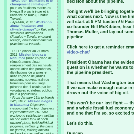
decision about the pipeline.
Tuvalu sur "les marins et le
changement climatique"
pour les étudiants marins du
Tonight we’ll be bringing togeth
Nivaga II organisé par et à
l'initiative de Kaio (Funafuti -
what comes next. Now is the tim
Tuvalu).
will start at 9 PM Eastern/ 6 Pa
-
April 4th, 2012 :
Workshop
about "seafarers and
co-founder Bill McKibben, hear 
climate change"
by Kaio with
Thomas-Muller, and lay out some 
seafarers and trainees
pipeline.
(Funafuti – Tuvalu, on board
Nivaga) about environmental
practices on vessels.
Click here to get a reminder ema
- Du 17 janvier au 24 mars
video-chat/
2012:
Mission biogaz à
Nanumea
(mise en place de
President Obama has the evidenc
récupérateurs d'eau,
remplacement des réchauds,
question is whether he wants t
construction des porcheries,
the pipeline president.
distributions de graines et
mise en place de jardins
potagers, nouveau train de
That means that Washington bure
formation pour un usage
pérenne des 4 unités par les
If we can make enough noise in
volontaires et ateliers publics
drown out the voice of big oil.
pour la population)
-
From January 13th to March
24th, 2012 :
Mission biogas
This won’t be our last fight — th
in Nanumea
Objectives :
and a whole fossil fuel economy 
insuring that the four digesters
implemented late 2010 are
and one that I’m so, so excited 
working to satisfaction, setting
up one water tank at each
Let’s do this.
owners' place, build individual
piggeries, setting up the basis
for garden, training owners
Duncan
and workers as well as raising