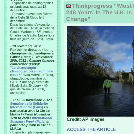
- Exposition de photographies
Thinkprogress "‘Most E
et d’artisanat jusqu’au 12
décembre.
248 Years’ In The U.K. Is
- Rencontre avec des élèves
de la Celle St Cloud le 5
Change"
décembre
Dans les salons d’exposition
de l’Hôtel de ville de la Celle St
Cloud (Yvelines) - 8E, avenue
Charles de Gaulle. Entrée libre
tous les jours de 15h à 18h00.
- 29 novembre 2012 :
Rencontre-débat sur les
changements climatiques à
Pantin (Paris) /
- November
29th, 2012 : Climate Change
conference (Paris)
:
"Le changement
climatique: où en sommes-
nous?"
avec Hervé Le Treut,
climatologue, membre du
GIEC. Salle polyvalente de
l’Ecole Saint-Exupéry - 40,
quai de l’Aisne. A 18h30,
entrée libre.
- 17 au 25 novembre 2012 :
Semaine de la Solidarité
Internationale (Paris)
en
partenariat avec la Cie Le
Makila /
- From November
17th to 25th :
International
Credit: AP Images
Solidarity Week (Paris)
in
partnership with la Cie Le
Makila
:
ACCESS THE ARTICLE
- Exposition photographique :