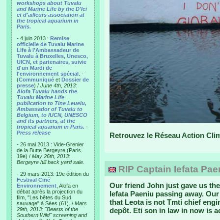
workshops about Tuvalu
and Marine Life by the D'Ici
et d'ailleurs association at
the tropical aquarium in
Paris.
- 4 juin 2013 :
Remise
officielle de Tuvalu Marine
Life à l'Ambassadeur de
Tuvalu à Bruxelles, Unesco,
UICN, et partenaires, suivie
d'un Mardi de
l'environnement spécial
. -
(
Communiqué
et
Dossier de
presse
) /
June 4th, 2013:
Alofa Tuvalu hands the
Tuvalu Marine Life
publication to Tine Leuelu,
Ambassador of Tuvalu to
Belgium, to IUCN, UNESCO
and its partners, at the
tropical aquarium in Paris.
-
Press release
Retrouvez le Réseau Action Cli
- 26 mai 2013 : Vide-Grenier
de la Butte Bergeyre (Paris
19e) /
May 26th, 2013:
Bergeyre hill back yard sale.
RIP Captain Iefata Pae
- 29 mars 2013: 19e édition du
Festival Ciné
Our friend John just gave us th
Environnement
, Alofa en
débat après la projection du
Iefata Paeniu passing away. Our
film, "Les bêtes du Sud
that Leota is not Tmti chief eng
sauvage" à Sées (61). /
Mars
29th, 2013: "Beasts of the
depôt. Eti son in law in now is 
Southern Wild" screening and