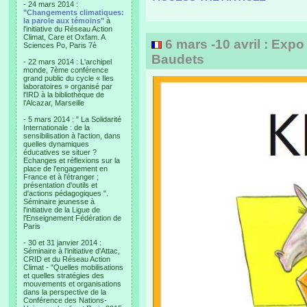
- 24 mars 2014 :
"Changements climatiques:
la parole aux témoins"
à
l'initiative du Réseau Action
Climat, Care et Oxfam. A
6 mars -10 avril : Expo
Sciences Po, Paris 7è
Baudets
- 22 mars 2014 : L'archipel
monde, 7ème conférence
grand public du cycle « Iles
laboratoires » organisé par
l'IRD à la bibliothèque de
l’Alcazar, Marseille
- 5 mars 2014 : " La Solidarité
Internationale : de la
sensibilisation à l'action, dans
quelles dynamiques
éducatives se situer ?
Echanges et réflexions sur la
place de l'engagement en
France et à l'étranger ;
présentation d'outils et
d'actions pédagogiques ".
Séminaire jeunesse à
l'initiative de la Ligue de
l'Enseignement Fédération de
Paris
- 30 et 31 janvier 2014 :
Séminaire à l'initiative d'Attac,
CRID et du Réseau Action
Climat - "Quelles mobilisations
et quelles stratégies des
mouvements et organisations
dans la perspective de la
Conférence des Nations-