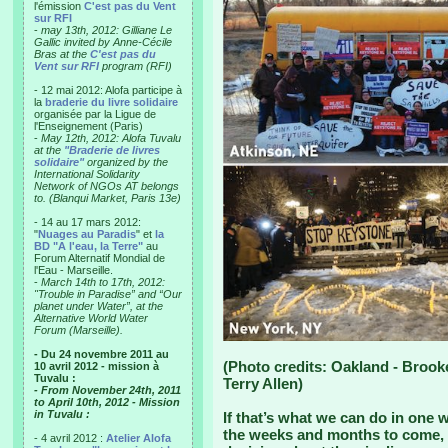
l'émission
C'est pas du Vent
sur RFI
-
may 13th, 2012: Gilliane Le
Gallic invited by Anne-Cécile
Bras at the
C'est pas du
Vent sur RFI
program (RFI)
- 12 mai 2012: Alofa participe à
la
braderie du livre solidaire
organisée par la Ligue de
l'Enseignement (Paris)
-
May 12th, 2012: Alofa Tuvalu
at the
"Braderie de livres
solidaire"
organized by the
International Solidarity
Network of NGOs AT belongs
to. (Blanqui Market, Paris 13e)
- 14 au 17 mars 2012:
"
Nuages au Paradis
" et
la
BD "A l'eau, la Terre"
au
Forum Alternatif Mondial de
l'Eau - Marseille.
-
March 14th to 17th, 2012:
"Trouble in Paradise” and “Our
planet under Water”, at the
Alternative World Water
Forum (Marseille).
- Du 24 novembre 2011 au
(Photo credits: Oakland - Brook
10 avril 2012 - mission à
Tuvalu :
Terry Allen)
- From November 24th, 2011
to April 10th, 2012 - Mission
in Tuvalu :
If that’s what we can do in one 
the weeks and months to come, 
- 4 avril 2012 :
Atelier Alofa