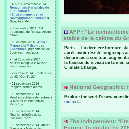
- 4, 5 et 6 novembre 2014 :
Rencontres Nationales de
l'Education à
l'Environnement et au
Développement Durable
à
Gouville s/Mer
- 3 novembre 2014 : CA
AFP : "Le réchauffement
stratégique du Réseau Action
Climat
stable de la calotte du 
- 18 octobre 2014 :
Atelier
Manga à la Maison des
Paris — La dernière bordure stab
Ensembles
, présentation de
après avoir résisté longtemps a
José aux mang'ados
désormais à son tour, augmentan
- 4 et 11 octobre 2014 :
la hausse du niveau de la mer, 
Ateliers Manga à la Maison
des Ensembles
Climate Change.
- 2 octobre 2014 : Conférence
de 4D "Our life 21"
- 21 septembre 2014 :
National Geographic: if 
People's climate march
- 19 septembre 2014 :
Explore the world’s new coastline
Vendredi solidaire de rentrée à
la Maison de Ensembles,
melted...
Paris 13e
- 15 septembre 2014 :
Réunion plénière de la
Coalition Cop21
The Independent: "Fre
- 13 septembre 2014 : Atelier
Europe 'to double by 205
Manga à la Maison des