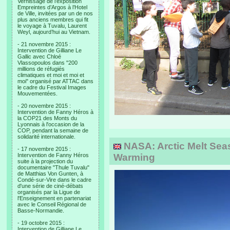
Vernissage de l’exposition
Empreintes d’Argos à l’Hotel
de Ville, invitées par un de nos
plus anciens membres qui fit
le voyage à Tuvalu, Laurent
Weyl, aujourd’hui au Vietnam.
- 21 novembre 2015 :
Intervention de Gilliane Le
Gallic avec Chloé
Vlassopoulos dans "200
millions de réfugiés
climatiques et moi et moi et
moi" organisé par ATTAC dans
le cadre du Festival Images
Mouvementées.
- 20 novembre 2015 :
Intervention de Fanny Héros à
la COP21 des Monts du
Lyonnais à l'occasion de la
COP, pendant la semaine de
solidarité internationale.
NASA: Arctic Melt Sea
- 17 novembre 2015 :
Intervention de Fanny Héros
Warming
suite à la projection du
documentaire "Thule Tuvalu"
de Matthias Von Gunten, à
Condé-sur-Vire dans le cadre
d'une série de ciné-débats
organisés par la Ligue de
l'Enseignement en partenariat
avec le Conseil Régional de
Basse-Normandie.
- 19 octobre 2015 :
Intervention de Gilliane Le