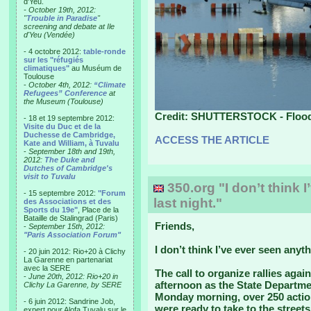
d'Yeu.
- October 19th, 2012:
"
Trouble in Paradise
"
screening and debate at Ile
d'Yeu (Vendée)
- 4 octobre 2012:
table-ronde
sur les "réfugiés
climatiques"
au Muséum de
Toulouse
-
October 4th, 2012:
“Climate
Refugees” Conference
at
the Museum (Toulouse)
Credit: SHUTTERSTOCK - Flood h
- 18 et 19 septembre 2012:
Visite du Duc et de la
Duchesse de Cambridge,
ACCESS THE ARTICLE
Kate and William, à Tuvalu
-
September 18th and 19th,
2012:
The Duke and
Dutches of Cambridge's
visit to Tuvalu
350.org "I don’t think I
- 15 septembre 2012:
"Forum
last night."
des Associations et des
Sports du 19e"
, Place de la
Bataille de Stalingrad (Paris)
Friends,
-
September 15th, 2012:
"Paris Association Forum"
I don’t think I’ve ever seen anyth
- 20 juin 2012: Rio+20 à Clichy
La Garenne en partenariat
avec la SERE
The call to organize rallies aga
-
June 20th, 2012: Rio+20 in
afternoon as the State Departmen
Clichy La Garenne, by SERE
Monday morning, over 250 actio
- 6 juin 2012: Sandrine Job,
were ready to take to the streets
expert pour Alofa Tuvalu sur le