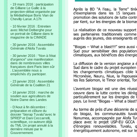
- 19 mars 2016 : participation
de Gilliane Le Gallic à la
projection-débat organisée par
la Médiathèque Boris Vian de
Chevilly-Larue. A 17h
- 10 février 2016 : Entretien
avec Michel Delberghe pour
un portrait de Gilliane dans le
magazine de la CIMADE
- 30 janvier 2016 : Assemblée
Générale d’Alofa Tuvalu
- 30 janvier 2016 : “Non à l’état
d’urgence” une manifestation
dans de nombreuses villes
françaises dont Paris bien sûr
. L’assemblée nous a
empêchés d’y participer.
- 23 janvier 2016 : Assemblée
Générale de la Coalition 21
- 16 janvier 2016 : marche de
soutien aux agriculteurs de
Notre Dame des Landes
- D’Aout à fin décembre :
préparation et clôture du
dossier “biorap Tuvalu“avec le
SPREP et Dani Ceccarrelli,
scientifique, co-auteure déjà
du TML Un projet annulé à la
dernière minute par le
Gouvernement.