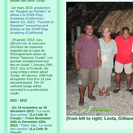
debate with Alofa Tuvalu.
-1er mars 2013:
projection
de "Nuages au Paradis" et
débat à la STAR Prep
Academy (Californie) /
March 1st, 2013: "Trouble in
Paradise" screening and
debate at the STAR Prep
Academy (California)
- 29 janvier 2013: Jury
d'
Ecolo'zik
, le concours
d'écriture de chansons
organisé par la Ligue de
l'Enseignement autour du
thème "Sauvons Tuvalu". Les
lauréats enregistreront leur
titre en studio. /
January 29th,
2013: Jury of Ecolozik, the
song writing contest about
Tuvalu. 40 classes, 1000 kids
all together from 8 to 14 year
old participated. The 18
selected songs will be
recorded in a professional
studio.
2011 - 2012
- Du 14 novembre au 16
décembre 2012:
"La route
des contes"
(La Celle St
(from left to right: Leota, Gillian
Cloud) /
- From November
14th to December 15th,
2012:
"Tales' trip - La route
des contes"
(La Celle St
Cloud)
: