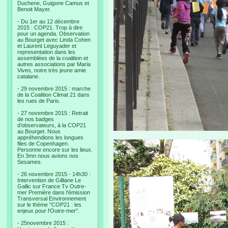
Duchene, Guigone Camus et
Benoit Mayer.
- Du 1er au 12 décembre
2015 : COP21. Trop à dire
pour un agenda. Observation
au Bourget avec Linda Cohen
et Laurent Leguyader et
representation dans les
assemblées de la coalition et
autres associations par Maria
Vives, notre très jeune amie
catalane.
- 29 novembre 2015 : marche
de la Coalition Climat 21 dans
les rues de Paris.
- 27 novembre 2015 : Retrait
de nos badges
d’observateurs, à la COP21
au Bourget. Nous
appréhendions les longues
files de Copenhagen.
Personne encore sur les lieux.
En 3mn nous avions nos
Sesames.
- 26 novembre 2015 - 14h30 :
Intervention de Gilliane Le
Gallic sur France Tv Outre-
mer Première dans l'émission
Transversal Environnement
sur le thème "COP21 : les
enjeux pour l'Outre-mer".
- 25novembre 2015 :