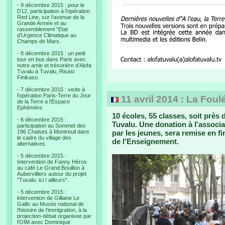
- 9 décembre 2015 : pour le
D12, participation à l’opération
Red Line, sur l’avenue de la
Grande Armée et au
rassemblement “Etat
d’Urgence Climatique au
Champs de Mars.
- 8 décembre 2015 : un petit
tour en bus dans Paris avec
notre amie et trésorière d’Alofa
Tuvalu à Tuvalu, Risasi
Finikaso.
- 7 décembre 2015 : visite à
l’opération Paris-Terre du Jour
11 avril 2014 : La Foul
de la Terre a l’Espace
Ephémère.
10 écoles, 55 classes, soit près
- 6 décembre 2015 :
Tuvalu. Une donation à l'associ
participation au Sommet des
196 Chaises à Montreuil dans
par les jeunes, sera remise en fi
le cadre du village des
de l'Enseignement.
alternatives.
- 5 décembre 2015 :
Intervention de Fanny Héros
au café Le Grand Bouillon à
Aubervilliers autour du projet
"Tuvalu: ici / ailleurs".
- 5 décembre 2015 :
intervention de Gilliane Le
Gallic au Musée national de
l’histoire de l’immigration, à la
projection-débat organisee par
l’OIM avec Dominique