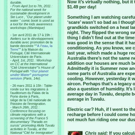
Now it’s virtually nothing, but it
durable.
-
From April 1st to 7th, 2011 :
$1.49 per day!
For the national week for
sustainable development in
Something I am watching careful
Ste Luce , "Our planet under
water " comic book is used as
‘scare’ wasn’t so bad as I though
a tool for the kids awareness
grandkids switched on a heat lam
workshops (Martinique)
night. They flipped the wrong swi
- 1er avril 2011 de 17 à 19h :
thing I didn’t find out at the tim
Ateliers sur le développement
was good in the sense that it ha
durable avec promotion de la
bande dessinée "
"A l'eau, la
conditioning. As you know, we c
Terre"
" à la Maison du
last year, which made a huge re
Portugal, Cité Internationale
Universitaire de Paris.
Australia there’s not the same n
-
April, 1st, 2011 : Workshop
addition our houses are much be
on CC at the International
“Cité Universitaire”’s House of
Admittedly it is Summer now and
Portugal with
“Our planet
some parts of Australia are expe
under Water” portugese
cooling. However, yesterday it w
version
(Paris, 14e).
aircon. Perhaps that’s a legacy of
- 26 mars 2011 à 15h : Table-
also a question of humidity. It’
ronde sur les migrations à
l’auditorium du Palais de la
average day in Tuvalu, despite b
Porte dorée à Paris,
average in Tuvalu.
siège de la Cité nationale de
l’histoire de l’immigration.
-
March 26th, 2011 :
Electric car? Huh, if I went to t
Conference focusing on
recharge before I could come hom
climate migrations with a
screening of the France 5
not much fun riding one our dus
documentary "Paradis en
sursis" promoting Alofa Tuvalu
activities in Tuvalu, at the
Chris said:
If you calcul
National “Cité for Immigration”