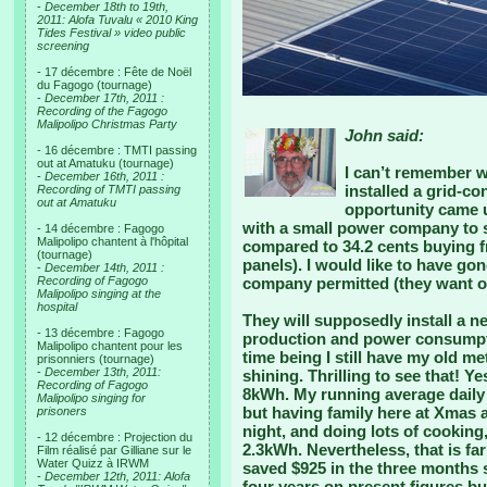
-
December 18th to 19th,
2011: Alofa Tuvalu « 2010 King
Tides Festival » video public
screening
- 17 décembre : Fête de Noël
du Fagogo (tournage)
-
December 17th, 2011 :
Recording of the Fagogo
Malipolipo Christmas Party
John said:
- 16 décembre : TMTI passing
out at Amatuku (tournage)
I can’t remember w
-
December 16th, 2011 :
installed a grid-c
Recording of TMTI passing
out at Amatuku
opportunity came 
with a small power company to 
- 14 décembre : Fagogo
Malipolipo chantent à l'hôpital
compared to 34.2 cents buying f
(tournage)
panels). I would like to have gon
-
December 14th, 2011 :
Recording of Fagogo
company permitted (they want 
Malipolipo singing at the
hospital
They will supposedly install a 
- 13 décembre : Fagogo
production and power consumpti
Malipolipo chantent pour les
time being I still have my old m
prisonniers (tournage)
-
December 13th, 2011:
shining. Thrilling to see that!
Recording of Fagogo
8kWh. My running average dail
Malipolipo singing for
but having family here at Xmas 
prisoners
night, and doing lots of cooking
- 12 décembre : Projection du
2.3kWh. Nevertheless, that is far
Film réalisé par Gilliane sur le
Water Quizz à IRWM
saved $925 in the three months 
-
December 12th, 2011: Alofa
four years on present figures bu