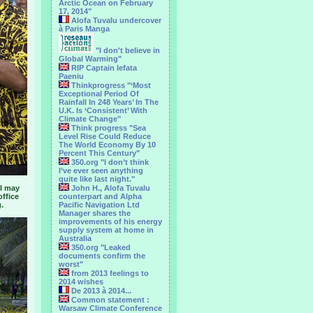
Arctic Ocean on February
17, 2014"
Alofa Tuvalu undercover
à Paris Manga
"I don't believe in
Global Warming"
RIP Captain Iefata
Paeniu
Thinkprogress "‘Most
Exceptional Period Of
Rainfall In 248 Years’ In The
U.K. Is ‘Consistent’ With
Climate Change"
Think progress "Sea
Level Rise Could Reduce
The World Economy By 10
Percent This Century"
350.org "I don’t think
I’ve ever seen anything
quite like last night."
 I may
John H., Alofa Tuvalu
office
counterpart and Alpha
.
Pacific Navigation Ltd
Manager shares the
improvements of his energy
supply system at home in
Australia
350.org "Leaked
documents confirm the
worst"
from 2013 feelings to
2014 wishes
De 2013 à 2014...
Common statement :
Warsaw Climate Conference