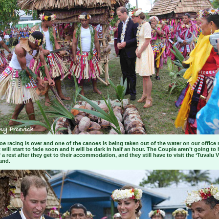
e racing is over and one of the canoes is being taken out of the water on our office
 will start to fade soon and it will be dark in half an hour. The Couple aren’t going to
a rest after they get to their accommodation, and they still have to visit the ‘Tuvalu V
and.