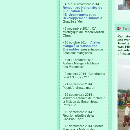
- 4, 5 et 6 novembre 2014 :
Rencontres Nationales de
l'Education à
l'Environnement et au
Développement Durable
à
Gouville s/Mer
Tues
- 3 novembre 2014 : CA
stratégique du Réseau Action
Climat
Rain sta
and went
- 18 octobre 2014 :
Atelier
Tuvalu) 
Manga à la Maison des
was 1400
Ensembles
, présentation de
subsided
José aux mang'ados
of the at
- 4 et 11 octobre 2014 :
Ateliers Manga à la Maison
des Ensembles
- 2 octobre 2014 : Conférence
de 4D "Our life 21"
- 21 septembre 2014 :
People's climate march
- 19 septembre 2014 :
Vendredi solidaire de rentrée à
la Maison de Ensembles,
Paris 13e
- 15 septembre 2014 :
Réunion plénière de la
Coalition Cop21
- 13 septembre 2014 : Atelier
Manga à la Maison des