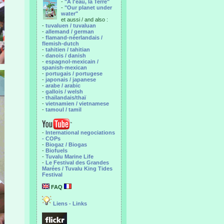
-
"A l'eau, la Terre"
-
"Our planet under
water"
et aussi / and also :
-
tuvaluen / tuvaluan
-
allemand / german
-
flamand-néerlandais /
flemish-dutch
-
tahitien / tahitian
-
danois / danish
-
espagnol-mexicain /
spanish-mexican
-
portugais / portugese
-
japonais / japanese
-
arabe / arabic
-
gallois / welsh
-
thaïlandais/thaï
-
vietnamien / vietnamese
-
tamoul / tamil
-
International negociations
- COPs
-
Biogaz / Biogas
-
Biofuels
-
Tuvalu Marine Life
-
Le Festival des Grandes
Marées / Tuvalu King Tides
Festival
FAQ
Liens - Links