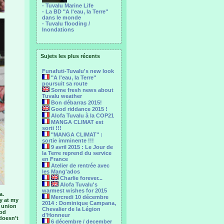
- Tuvalu Marine Life
- La BD "A l'eau, la Terre"
dans le monde
- Tuvalu flooding /
Inondations
Sujets les plus récents
Funafuti-Tuvalu's new look
"A l'eau, la Terre"
poursuit sa route
Some fresh news about
Tuvalu weather
Bon débarras 2015!
Good riddance 2015 !
Alofa Tuvalu à la COP21
MANGA CLIMAT est
sorti !!!
"MANGA CLIMAT" :
sortie imminente !!!
9 avril 2015 : Le Jour de
la Terre reprend du service
en France
Atelier de rentrée avec
les Mang'ados
Charlie forever...
Alofa Tuvalu's
warmest wishes for 2015
a.
Mercredi 10 décembre
ay at my
2014 : Dominique Campana,
a union
Chevalier de la Légion
ood
d'Honneur
 doesn’t
6 décembre / december