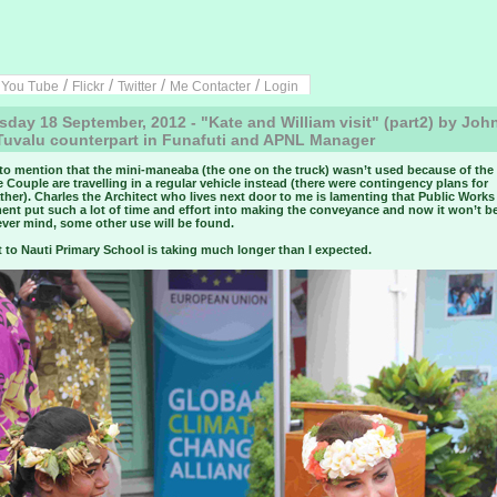
/
/
/
/
/
You Tube
Flickr
Twitter
Me Contacter
Login
day 18 September, 2012 - "Kate and William visit" (part2) by John
Tuvalu counterpart in Funafuti and APNL Manager
 to mention that the mini-maneaba (the one on the truck) wasn’t used because of the
e Couple are travelling in a regular vehicle instead (there were contingency plans for
her). Charles the Architect who lives next door to me is lamenting that Public Works
ent put such a lot of time and effort into making the conveyance and now it won’t b
Never mind, some other use will be found.
t to Nauti Primary School is taking much longer than I expected.