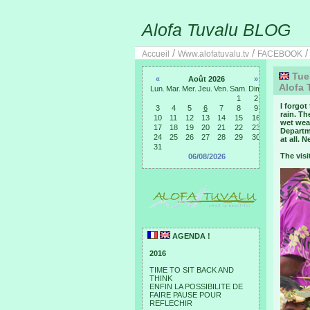
Alofa Tuvalu BLOG
/
/
Accueil
Www.alofatuvalu.tv
FACEBOOK
Tues
«
Août 2026
»
Alofa 
Lun.
Mar.
Mer.
Jeu.
Ven.
Sam.
Dim.
1
2
I forgot
3
4
5
6
7
8
9
rain. Th
10
11
12
13
14
15
16
wet weat
17
18
19
20
21
22
23
Departm
24
25
26
27
28
29
30
at all. 
31
The visi
06/08/2026
AGENDA !
2016
TIME TO SIT BACK AND
THINK
ENFIN LA POSSIBILITE DE
FAIRE PAUSE POUR
REFLECHIR