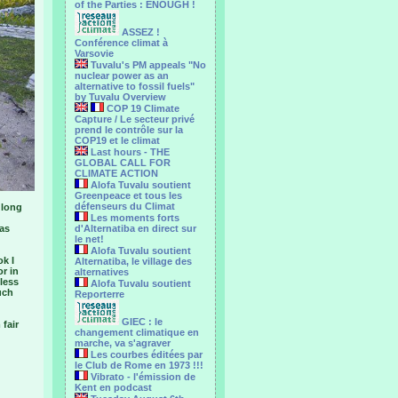
of the Parties : ENOUGH !
ASSEZ !
Conférence climat à
Varsovie
Tuvalu's PM appeals "No
nuclear power as an
alternative to fossil fuels"
by Tuvalu Overview
COP 19 Climate
Capture / Le secteur privé
prend le contrôle sur la
COP19 et le climat
Last hours - THE
GLOBAL CALL FOR
CLIMATE ACTION
Alofa Tuvalu soutient
Greenpeace et tous les
défenseurs du Climat
 long
Les moments forts
has
d'Alternatiba en direct sur
le net!
Alofa Tuvalu soutient
k I
Alternatiba, le village des
or in
alternatives
 less
Alofa Tuvalu soutient
such
Reporterre
GIEC : le
 fair
changement climatique en
marche, va s'agraver
Les courbes éditées par
le Club de Rome en 1973 !!!
Vibrato - l'émission de
Kent en podcast