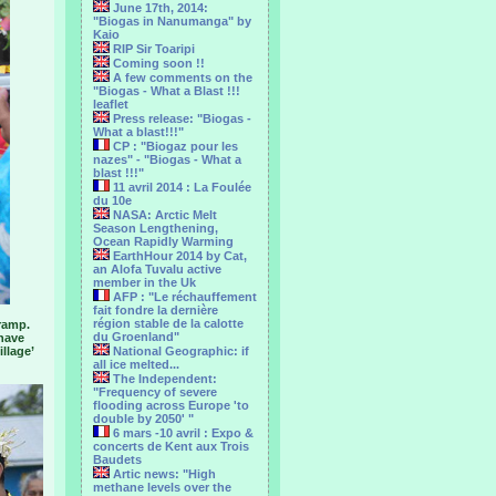
June 17th, 2014:
"Biogas in Nanumanga" by
Kaio
RIP Sir Toaripi
Coming soon !!
A few comments on the
"Biogas - What a Blast !!!
leaflet
Press release: "Biogas -
What a blast!!!"
CP : "Biogaz pour les
nazes" - "Biogas - What a
blast !!!"
11 avril 2014 : La Foulée
du 10e
NASA: Arctic Melt
Season Lengthening,
Ocean Rapidly Warming
EarthHour 2014 by Cat,
an Alofa Tuvalu active
member in the Uk
AFP : "Le réchauffement
fait fondre la dernière
région stable de la calotte
 ramp.
du Groenland"
 have
illage’
National Geographic: if
all ice melted...
The Independent:
"Frequency of severe
flooding across Europe 'to
double by 2050' "
6 mars -10 avril : Expo &
concerts de Kent aux Trois
Baudets
Artic news: "High
methane levels over the