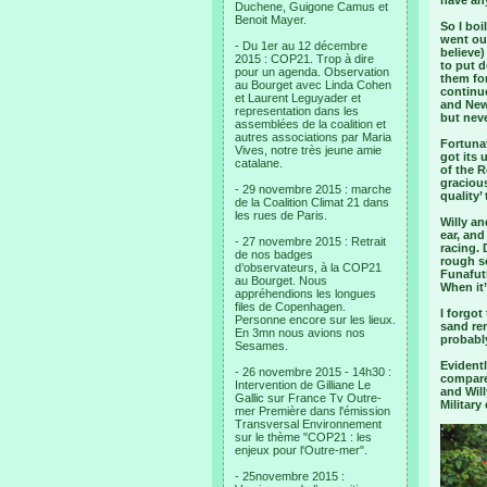
have any
Duchene, Guigone Camus et
Benoit Mayer.
So I boi
went out
- Du 1er au 12 décembre
believe
2015 : COP21. Trop à dire
to put d
pour un agenda. Observation
them for
au Bourget avec Linda Cohen
continue
et Laurent Leguyader et
and New
representation dans les
but neve
assemblées de la coalition et
autres associations par Maria
Fortuna
Vives, notre très jeune amie
got its 
catalane.
of the R
gracious
- 29 novembre 2015 : marche
quality’
de la Coalition Climat 21 dans
les rues de Paris.
Willy an
ear, and
- 27 novembre 2015 : Retrait
racing. 
de nos badges
rough so
d’observateurs, à la COP21
Funafuti
au Bourget. Nous
When it’
appréhendions les longues
files de Copenhagen.
I forgot
Personne encore sur les lieux.
sand re
En 3mn nous avions nos
probabl
Sesames.
Evidentl
- 26 novembre 2015 - 14h30 :
compare
Intervention de Gilliane Le
and Wil
Gallic sur France Tv Outre-
Military
mer Première dans l'émission
Transversal Environnement
sur le thème "COP21 : les
enjeux pour l'Outre-mer".
- 25novembre 2015 :