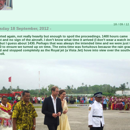
18 / 09 / 12 
day 18 September, 2012 -
rted again, not really heavily but enough to spoil the proceedings. 1400 hours came
 and no sign of the aircraft. I don’t know what time it arrived (I don’t wear a watch in
but I guess about 1430. Perhaps that was always the intended time and we were just t
 to ensure we turned up on time. The extra time was fortuitous because the rain gra
 and stopped completely as the Royal jet (a Vista Jet) hove into view over the sout
oll.