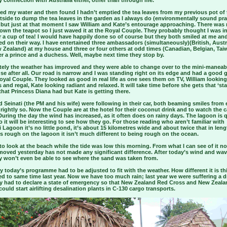
 connection with Australia either, other than through me.
led my water and then found I hadn’t emptied the tea leaves from my previous pot of t
side to dump the tea leaves in the garden as I always do (environmentally sound prac
) but just at that moment I saw William and Kate’s entourage approaching. There was
own the teapot so I just waved it at the Royal Couple. They probably thought I was in
 a cup of tea! I would have happily done so of course but they both smiled at me an
d on their way. I have entertained three ambassadors (simultaneously)(British, Austr
 Zealand) at my house and three or four others at odd times (Canadian, Belgian, Tai
r a prince and a duchess. Well, maybe next time they stop by.
tely the weather has improved and they were able to change over to the mini-maneaba
use after all. Our road is narrow and I was standing right on its edge and had a good 
oyal Couple. They looked as good in real life as one sees them on TV, William looking
 and regal, Kate looking radiant and relaxed. It will take time before she gets that ‘sta
 that Princess Diana had but Kate is getting there.
d Seinati (the PM and his wife) were following in their car, both beaming smiles from 
 rightly so. Now the Couple are at the hotel for their coconut drink and to watch the 
During the day the wind has increased, as it often does on rainy days. The lagoon is 
 it will be interesting to see how they go. For those reading who aren’t familiar with
 Lagoon it’s no little pond, it’s about 15 kilometres wide and about twice that in leng
s rough on the lagoon it isn’t much different to being rough on the ocean.
 to look at the beach while the tide was low this morning. From what I can see of it n
moved yesterday has not made any significant difference. After today’s wind and wa
y won’t even be able to see where the sand was taken from.
y today’s programme had to be adjusted to fit with the weather. How different it is th
d to same time last year. Now we have too much rain; last year we were suffering a 
ly had to declare a state of emergency so that New Zealand Red Cross and New Zeala
 could start airlifting desalination plants in C-130 cargo transports.