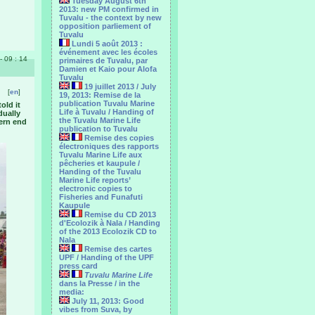
Tuesday August 6th
2013: new PM confirmed in
Tuvalu - the context by new
opposition parliement of
Tuvalu
Lundi 5 août 2013 :
événement avec les écoles
- 09 : 14
primaires de Tuvalu, par
Damien et Kaio pour Alofa
Tuvalu
19 juillet 2013 / July
[
en
]
19, 2013: Remise de la
publication Tuvalu Marine
old it
Life à Tuvalu / Handing of
dually
the Tuvalu Marine Life
hern end
publication to Tuvalu
Remise des copies
électroniques des rapports
Tuvalu Marine Life aux
pêcheries et kaupule /
Handing of the Tuvalu
Marine Life reports’
electronic copies to
Fisheries and Funafuti
Kaupule
Remise du CD 2013
d'Ecolozik à Nala / Handing
of the 2013 Ecolozik CD to
Nala
Remise des cartes
UPF / Handing of the UPF
press card
Tuvalu Marine Life
dans la Presse / in the
media:
July 11, 2013: Good
vibes from Suva, by