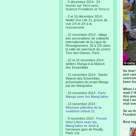
- 5 décembre 2014 : 24
heures sur Terre avec
Science Frontières et Terre.tv
- 2 et 16 décembre 2014 :
Atelier Our Life 21, prises de
vue 1/4 et 2/4 à la
ressourcerie
- 22 novembre 2014 : village
des associations de solidarité
internationale de la Ligue de
l'Enseignement, 18 à 22h dans
la salle de spectacle du centre
Tour des Dames, Paris
- 22 et 24 novembre 2014 :
ateliers Manga à la Maison
des Ensembles
So that’
and car
- 21 novembre 2014 : Soirée
overcome
Maison des Ensembles,
been for
présentation du projet Manga
par les Mang'ados
When I 
read (“A
- 15 novembre 2014 :
Paris
this are
Manga avec les Mang'ados
that I w
visit eve
- 13 novembre 2014 :
Réunion plénière de la
So as th
coalition climat 21
Funafuti
- 8 novembre 2014 :
Forum
Best re
Alter Libris avec les
Mang'ados et José
à
l'ancienne gare de Reuilly,
Paris 12e