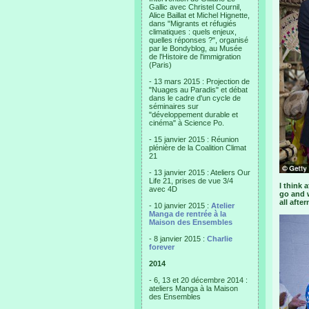
Gallic avec Christel Cournil,
Alice Baillat et Michel Hignette,
dans "Migrants et réfugiés
climatiques : quels enjeux,
quelles réponses ?", organisé
par le Bondyblog, au Musée
de l'Histoire de l'immigration
(Paris)
- 13 mars 2015 : Projection de
"Nuages au Paradis" et débat
dans le cadre d'un cycle de
séminaires sur
"développement durable et
cinéma" à Science Po.
- 15 janvier 2015 : Réunion
plénière de la Coalition Climat
21
- 13 janvier 2015 : Ateliers Our
Life 21, prises de vue 3/4
I think 
avec 4D
go and w
all afte
- 10 janvier 2015 :
Atelier
Manga de rentrée à la
Maison des Ensembles
- 8 janvier 2015 :
Charlie
forever
2014
- 6, 13 et 20 décembre 2014 :
ateliers Manga à la Maison
des Ensembles