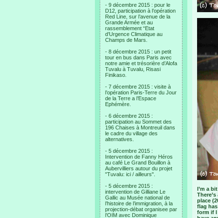
- 9 décembre 2015 : pour le
D12, participation à l’opération
Red Line, sur l’avenue de la
Grande Armée et au
rassemblement “Etat
d’Urgence Climatique au
Champs de Mars.
- 8 décembre 2015 : un petit
tour en bus dans Paris avec
notre amie et trésorière d’Alofa
Tuvalu à Tuvalu, Risasi
Finikaso.
- 7 décembre 2015 : visite à
l’opération Paris-Terre du Jour
de la Terre a l’Espace
Ephémère.
- 6 décembre 2015 :
participation au Sommet des
196 Chaises à Montreuil dans
le cadre du village des
alternatives.
- 5 décembre 2015 :
Intervention de Fanny Héros
au café Le Grand Bouillon à
Aubervilliers autour du projet
"Tuvalu: ici / ailleurs".
- 5 décembre 2015 :
I’m a bi
intervention de Gilliane Le
There’s 
Gallic au Musée national de
place (2
l’histoire de l’immigration, à la
flag has
projection-débat organisee par
form if 
l’OIM avec Dominique