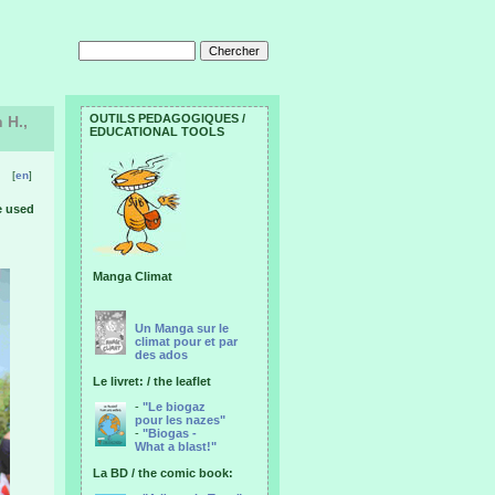
OUTILS PEDAGOGIQUES /
 H.,
EDUCATIONAL TOOLS
[
en
]
e used
Manga Climat
Un Manga sur le
climat pour et par
des ados
Le livret: / the leaflet
-
"Le biogaz
pour les nazes"
-
"Biogas -
What a blast!"
La BD / the comic book: