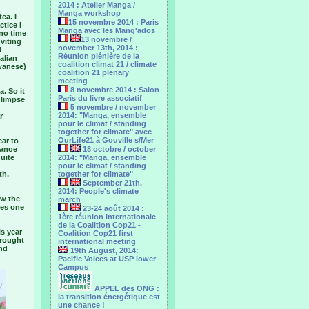
2014 : Atelier Manga /
Manga workshop
ea. I
15 novembre 2014 : Paris
tice I
Manga avec les Mang'ados
 no time
13 novembre /
viting
november 13th, 2014 :
d
Réunion plénière de la
alian
coalition climat 21 / climate
wanese)
coalition 21 plenary
meeting
8 novembre 2014 : Salon
. So it
Paris du livre associatif
glimpse
5 novembre / november
2014: "Manga, ensemble
r
pour le climat / standing
together for climate" avec
OurLife21 à Gouville s/Mer
ear to
canoe
18 octobre / october
quite
2014: "Manga, ensemble
pour le ‎climat / standing
th.
together for climate"
September 21th,
2014: People's climate
ow the
march
ves one
23-24 août 2014 :
1ère réunion internationale
de la Coalition Cop21 -
is year
Coalition Cop21 first
drought
international meeting
nd
19th August, 2014:
Pacific Voices at USP lower
Campus
APPEL des ONG :
la transition énergétique est
une chance !