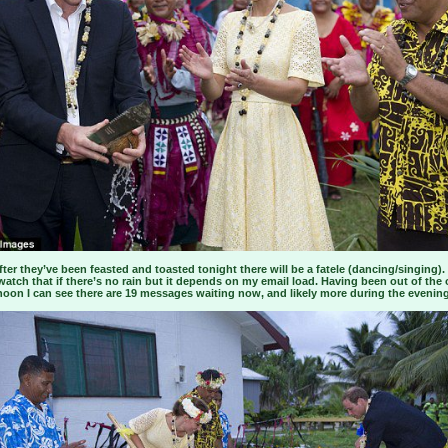
after they’ve been feasted and toasted tonight there will be a fatele (dancing/singing).
atch that if there’s no rain but it depends on my email load. Having been out of the 
rnoon I can see there are 19 messages waiting now, and likely more during the evening