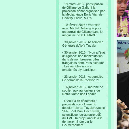
- 19 mars 2016 : participation
de Gilliane Le Gallic à la
projection-débat organisée par
la Médiathèque Boris Vian de
Chevilly-Larue. A 17h
- 10 février 2016 : Entretien
avec Michel Delberghe pour
un portrait de Gilliane dans le
magazine de la CIMADE
- 30 janvier 2016 : Assemblée
Générale d’Alofa Tuvalu
- 30 janvier 2016 : “Non à l’état
d’urgence” une manifestation
dans de nombreuses villes
françaises dont Paris bien sûr
. L’assemblée nous a
empêchés d’y participer.
- 23 janvier 2016 : Assemblée
Générale de la Coalition 21
- 16 janvier 2016 : marche de
soutien aux agriculteurs de
Notre Dame des Landes
- D’Aout à fin décembre :
préparation et clôture du
dossier “biorap Tuvalu“avec le
SPREP et Dani Ceccarrelli,
scientifique, co-auteure déjà
du TML Un projet annulé à la
dernière minute par le
Gouvernement.