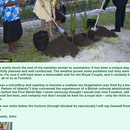
s pretty much the end of my narrative except to summarize. It has been a unique day,
efully planned and well conducted. The weather posed some problems but they were
. I’m sure it will have been a memorable visit for the Royal Couple, and it certainly 
 all of us at Funafuti.
was a schoolboy and aspiring to become a seafarer my imagination was fired by a boo
 Pattern of Islands”) that concerned the experiences of a British colonial administrat
a before the First World War. I never seriously thought I would ever visit Funafuti, still
ould live here, and certainly not that I would be here for a royal visit – only the third 
r.
e sun sinks below the horizon (though blocked by rainclouds) I will say farewell from
.
gards, John