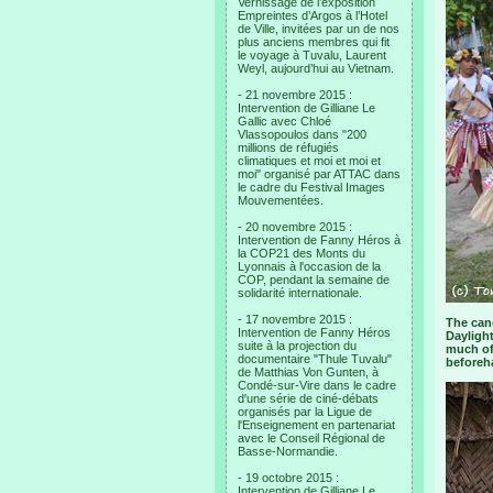
Vernissage de l’exposition
Empreintes d’Argos à l’Hotel
de Ville, invitées par un de nos
plus anciens membres qui fit
le voyage à Tuvalu, Laurent
Weyl, aujourd’hui au Vietnam.
- 21 novembre 2015 :
Intervention de Gilliane Le
Gallic avec Chloé
Vlassopoulos dans "200
millions de réfugiés
climatiques et moi et moi et
moi" organisé par ATTAC dans
le cadre du Festival Images
Mouvementées.
- 20 novembre 2015 :
Intervention de Fanny Héros à
la COP21 des Monts du
Lyonnais à l'occasion de la
COP, pendant la semaine de
solidarité internationale.
- 17 novembre 2015 :
The cano
Intervention de Fanny Héros
Daylight
suite à la projection du
much of 
documentaire "Thule Tuvalu"
beforeh
de Matthias Von Gunten, à
Condé-sur-Vire dans le cadre
d'une série de ciné-débats
organisés par la Ligue de
l'Enseignement en partenariat
avec le Conseil Régional de
Basse-Normandie.
- 19 octobre 2015 :
Intervention de Gilliane Le