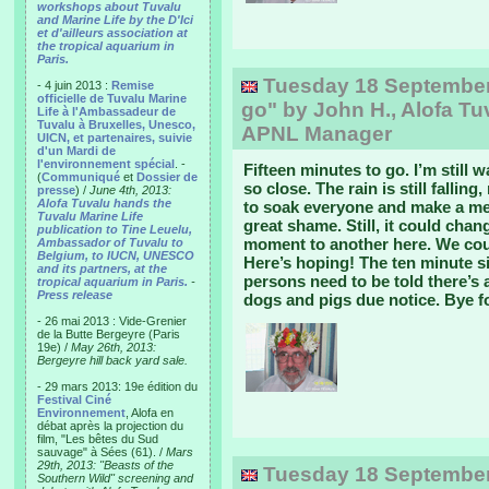
workshops about Tuvalu
and Marine Life by the D'Ici
et d'ailleurs association at
the tropical aquarium in
Paris.
Tuesday 18 September, 
- 4 juin 2013 :
Remise
officielle de Tuvalu Marine
go" by John H., Alofa Tu
Life à l'Ambassadeur de
Tuvalu à Bruxelles, Unesco,
APNL Manager
UICN, et partenaires, suivie
d'un Mardi de
l'environnement spécial
. -
Fifteen minutes to go. I’m still w
(
Communiqué
et
Dossier de
so close. The rain is still falli
presse
) /
June 4th, 2013:
Alofa Tuvalu hands the
to soak everyone and make a mes
Tuvalu Marine Life
great shame. Still, it could chan
publication to Tine Leuelu,
moment to another here. We coul
Ambassador of Tuvalu to
Belgium, to IUCN, UNESCO
Here’s hoping! The ten minute 
and its partners, at the
persons need to be told there’s 
tropical aquarium in Paris.
-
Press release
dogs and pigs due notice. Bye f
- 26 mai 2013 : Vide-Grenier
de la Butte Bergeyre (Paris
19e) /
May 26th, 2013:
Bergeyre hill back yard sale.
- 29 mars 2013: 19e édition du
Festival Ciné
Environnement
, Alofa en
débat après la projection du
film, "Les bêtes du Sud
sauvage" à Sées (61). /
Mars
29th, 2013: "Beasts of the
Tuesday 18 September, 
Southern Wild" screening and