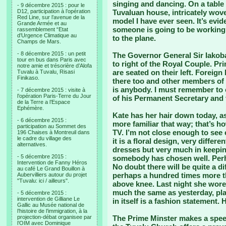
singing and dancing. On a table i
- 9 décembre 2015 : pour le
D12, participation à l’opération
Tuvaluan house, intricately wove
Red Line, sur l’avenue de la
model I have ever seen. It’s evide
Grande Armée et au
someone is going to be working 
rassemblement “Etat
d’Urgence Climatique au
to the plane.
Champs de Mars.
- 8 décembre 2015 : un petit
The Governor General Sir Iakoba 
tour en bus dans Paris avec
to right of the Royal Couple. Pri
notre amie et trésorière d’Alofa
are seated on their left. Foreign
Tuvalu à Tuvalu, Risasi
Finikaso.
there too and other members of
is anybody. I must remember to 
- 7 décembre 2015 : visite à
l’opération Paris-Terre du Jour
of his Permanent Secretary and t
de la Terre a l’Espace
Ephémère.
Kate has her hair down today, as 
- 6 décembre 2015 :
more familiar that way; that’s 
participation au Sommet des
TV. I’m not close enough to see 
196 Chaises à Montreuil dans
le cadre du village des
it is a floral design, very differe
alternatives.
dresses but very much in keepin
- 5 décembre 2015 :
somebody has chosen well. Per
Intervention de Fanny Héros
No doubt there will be quite a di
au café Le Grand Bouillon à
perhaps a hundred times more th
Aubervilliers autour du projet
"Tuvalu: ici / ailleurs".
above knee. Last night she wore 
much the same as yesterday, pla
- 5 décembre 2015 :
intervention de Gilliane Le
in itself is a fashion statement. 
Gallic au Musée national de
l’histoire de l’immigration, à la
projection-débat organisee par
The Prime Minster makes a speec
l’OIM avec Dominique