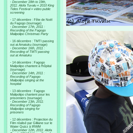
-
December 18th to 19th,
2011: Alofa Tuvalu « 2010 King
Tides Festival » video public
screening
- 17 décembre : Fête de Noël
du Fagogo (tournage)
-
December 17th, 2011 :
Recording of the Fagogo
Malipolipo Christmas Party
- 16 décembre : TMTI passing
out at Amatuku (tournage)
-
December 16th, 2011 :
Recording of TMTI passing
out at Amatuku
- 14 décembre : Fagogo
Malipolipo chantent à l'hôpital
(tournage)
-
December 14th, 2011 :
Recording of Fagogo
Malipolipo singing at the
hospital
- 13 décembre : Fagogo
Malipolipo chantent pour les
prisonniers (tournage)
-
December 13th, 2011:
Recording of Fagogo
Malipolipo singing for
prisoners
- 12 décembre : Projection du
Film réalisé par Gilliane sur le
Water Quizz à IRWM
-
December 12th, 2011: Alofa