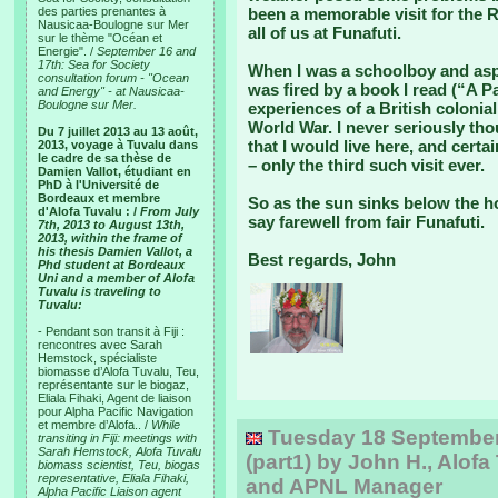
des parties prenantes à
been a memorable visit for the R
Nausicaa-Boulogne sur Mer
all of us at Funafuti.
sur le thème "Océan et
Energie". /
September 16 and
17th: Sea for Society
When I was a schoolboy and asp
consultation forum - "Ocean
was fired by a book I read (“A P
and Energy" - at Nausicaa-
Boulogne sur Mer.
experiences of a British colonial
World War. I never seriously thou
Du 7 juillet 2013 au 13 août,
that I would live here, and certai
2013, voyage à Tuvalu dans
le cadre de sa thèse de
– only the third such visit ever.
Damien Vallot, étudiant en
PhD à l'Université de
Bordeaux et membre
So as the sun sinks below the ho
d'Alofa Tuvalu : /
From July
say farewell from fair Funafuti.
7th, 2013 to August 13th,
2013, within the frame of
his thesis Damien Vallot, a
Best regards, John
Phd student at Bordeaux
Uni and a member of Alofa
Tuvalu is traveling to
Tuvalu:
- Pendant son transit à Fiji :
rencontres avec Sarah
Hemstock, spécialiste
biomasse d’Alofa Tuvalu, Teu,
représentante sur le biogaz,
Eliala Fihaki, Agent de liaison
pour Alpha Pacific Navigation
et membre d’Alofa.. /
While
Tuesday 18 September, 
transiting in Fiji: meetings with
Sarah Hemstock, Alofa Tuvalu
(part1) by John H., Alofa
biomass scientist, Teu, biogas
representative, Eliala Fihaki,
and APNL Manager
Alpha Pacific Liaison agent