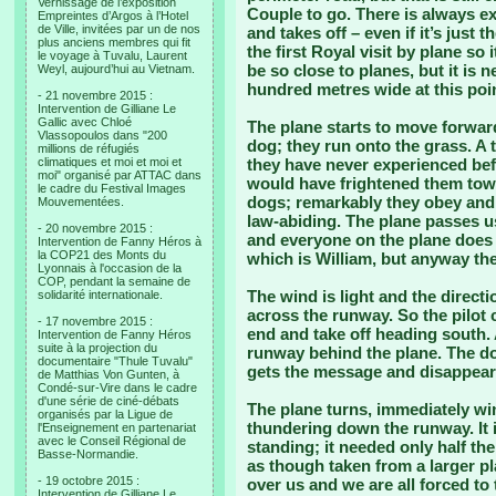
Vernissage de l’exposition
Couple to go. There is always ex
Empreintes d’Argos à l’Hotel
de Ville, invitées par un de nos
and takes off – even if it’s just 
plus anciens membres qui fit
the first Royal visit by plane so i
le voyage à Tuvalu, Laurent
be so close to planes, but it is 
Weyl, aujourd’hui au Vietnam.
hundred metres wide at this poin
- 21 novembre 2015 :
Intervention de Gilliane Le
Gallic avec Chloé
The plane starts to move forwar
Vlassopoulos dans "200
dog; they run onto the grass. A 
millions de réfugiés
climatiques et moi et moi et
they have never experienced bef
moi" organisé par ATTAC dans
would have frightened them towa
le cadre du Festival Images
dogs; remarkably they obey and 
Mouvementées.
law-abiding. The plane passes us
- 20 novembre 2015 :
and everyone on the plane does 
Intervention de Fanny Héros à
la COP21 des Monts du
which is William, but anyway the
Lyonnais à l'occasion de la
COP, pendant la semaine de
The wind is light and the directio
solidarité internationale.
across the runway. So the pilot 
- 17 novembre 2015 :
end and take off heading south. 
Intervention de Fanny Héros
suite à la projection du
runway behind the plane. The do
documentaire "Thule Tuvalu"
gets the message and disappear
de Matthias Von Gunten, à
Condé-sur-Vire dans le cadre
d'une série de ciné-débats
The plane turns, immediately win
organisés par la Ligue de
thundering down the runway. It i
l'Enseignement en partenariat
avec le Conseil Régional de
standing; it needed only half th
Basse-Normandie.
as though taken from a larger pl
- 19 octobre 2015 :
over us and we are all forced to
Intervention de Gilliane Le