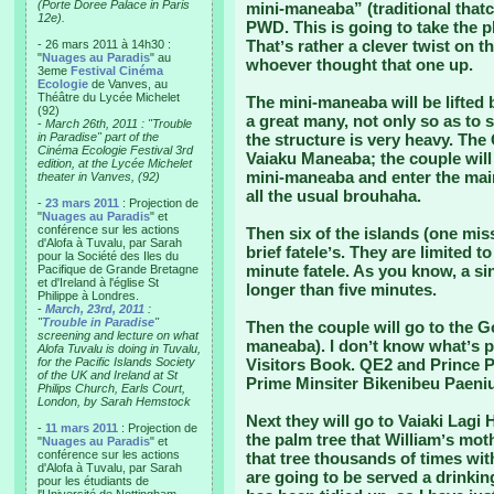
(Porte Doree Palace in Paris
mini-maneaba” (traditional that
12e).
PWD. This is going to take the p
Thatʼs rather a clever twist on t
- 26 mars 2011 à 14h30 :
"
Nuages au Paradis
" au
whoever thought that one up.
3eme
Festival Cinéma
Ecologie
de Vanves, au
Théâtre du Lycée Michelet
The mini-maneaba will be lifted
(92)
a great many, not only so as to
-
March 26th, 2011 : "Trouble
in Paradise" part of the
the structure is very heavy. The 
Cinéma Ecologie Festival 3rd
Vaiaku Maneaba; the couple will 
edition, at the Lycée Michelet
mini-maneaba and enter the ma
theater in Vanves, (92)
all the usual brouhaha.
-
23 mars 2011
: Projection de
"
Nuages au Paradis
" et
conférence sur les actions
Then six of the islands (one mis
d'Alofa à Tuvalu, par Sarah
brief fateleʼs. They are limited t
pour la Société des Iles du
minute fatele. As you know, a s
Pacifique de Grande Bretagne
et d'Ireland à l'église St
longer than five minutes.
Philippe à Londres.
-
March, 23rd, 2011
:
"
Trouble in Paradise
"
Then the couple will go to the G
screening and lecture on what
maneaba). I donʼt know whatʼs p
Alofa Tuvalu is doing in Tuvalu,
for the Pacific Islands Society
Visitors Book. QE2 and Prince Ph
of the UK and Ireland at St
Prime Minsiter Bikenibeu Paeniu
Philips Church, Earls Court,
London, by Sarah Hemstock
Next they will go to Vaiaki Lagi H
-
11 mars 2011
: Projection de
the palm tree that Williamʼs mot
"
Nuages au Paradis
" et
conférence sur les actions
that tree thousands of times with
d'Alofa à Tuvalu, par Sarah
are going to be served a drinking
pour les étudiants de