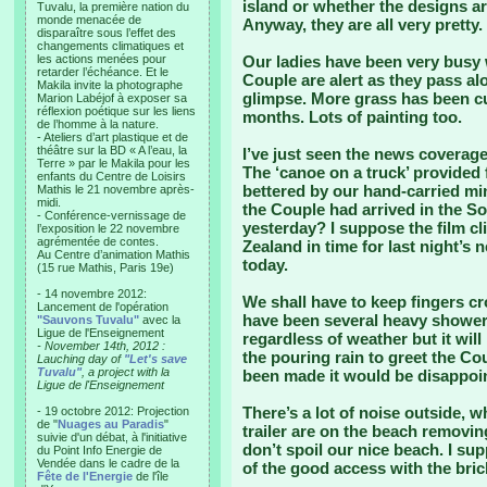
island or whether the designs are
Tuvalu, la première nation du
monde menacée de
Anyway, they are all very pretty.
disparaître sous l’effet des
changements climatiques et
les actions menées pour
Our ladies have been very busy w
retarder l’échéance. Et le
Couple are alert as they pass al
Makila invite la photographe
glimpse. More grass has been cut
Marion Labéjof à exposer sa
réflexion poétique sur les liens
months. Lots of painting too.
de l’homme à la nature.
- Ateliers d’art plastique et de
théâtre sur la BD « A l’eau, la
I’ve just seen the news coverage
Terre » par le Makila pour les
The ‘canoe on a truck’ provided f
enfants du Centre de Loisirs
bettered by our hand-carried mi
Mathis le 21 novembre après-
midi.
the Couple had arrived in the So
- Conférence-vernissage de
yesterday? I suppose the film cl
l’exposition le 22 novembre
agrémentée de contes.
Zealand in time for last night’s
Au Centre d’animation Mathis
today.
(15 rue Mathis, Paris 19e)
- 14 novembre 2012:
We shall have to keep fingers c
Lancement de l'opération
have been several heavy showers
"Sauvons Tuvalu"
avec la
Ligue de l'Enseignement
regardless of weather but it will
- November 14th, 2012 :
the pouring rain to greet the Cou
Lauching day of
"Let's save
Tuvalu"
, a project with la
been made it would be disappoint
Ligue de l'Enseignement
There’s a lot of noise outside, 
- 19 octobre 2012: Projection
de "
Nuages au Paradis
"
trailer are on the beach removin
suivie d'un débat, à l'initiative
don’t spoil our nice beach. I s
du Point Info Energie de
Vendée dans le cadre de la
of the good access with the bri
Fête de l'Energie
de l'île