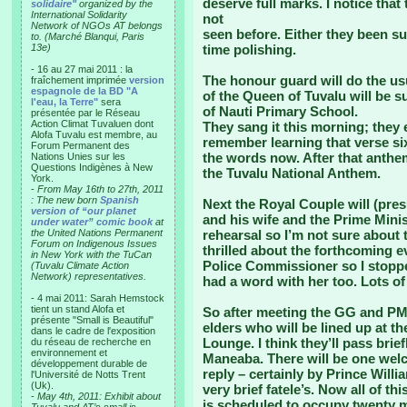
deserve full marks. I notice that 
solidaire"
organized by the
International Solidarity
not
Network of NGOs AT belongs
seen before. Either they been su
to. (Marché Blanqui, Paris
13e)
time polishing.
- 16 au 27 mai 2011 : la
The honour guard will do the us
fraîchement imprimée
version
espagnole de la BD "A
of the Queen of Tuvalu will be s
l'eau, la Terre"
sera
of Nauti Primary School.
présentée par le Réseau
Action Climat Tuvaluen dont
They sang it this morning; they
Alofa Tuvalu est membre, au
remember learning that verse six
Forum Permanent des
the words now. After that anthe
Nations Unies sur les
Questions Indigènes à New
the Tuvalu National Anthem.
York.
-
From May 16th to 27th, 2011
: The new born
Spanish
Next the Royal Couple will (pre
version of “our planet
and his wife and the Prime Minist
under water” comic book
at
the United Nations Permanent
rehearsal so I’m not sure about t
Forum on Indigenous Issues
thrilled about the forthcoming ev
in New York with the TuCan
Police Commissioner so I stopped
(Tuvalu Climate Action
Network) representatives.
had a word with her too. Lots of
- 4 mai 2011: Sarah Hemstock
tient un stand Alofa et
So after meeting the GG and PM
présente "Small is Beautiful"
elders who will be lined up at th
dans le cadre de l'exposition
Lounge. I think they’ll pass bri
du réseau de recherche en
environnement et
Maneaba. There will be one wel
développement durable de
reply – certainly by Prince Willi
l'Université de Notts Trent
(Uk).
very brief fatele’s. Now all of thi
-
May 4th, 2011: Exhibit about
is scheduled to occupy twenty m