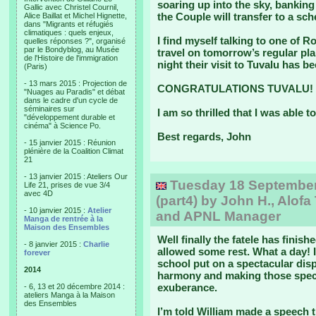
soaring up into the sky, banking
Gallic avec Christel Cournil,
the Couple will transfer to a sch
Alice Baillat et Michel Hignette,
dans "Migrants et réfugiés
climatiques : quels enjeux,
I find myself talking to one of R
quelles réponses ?", organisé
par le Bondyblog, au Musée
travel on tomorrow’s regular pla
de l'Histoire de l'immigration
night their visit to Tuvalu has be
(Paris)
- 13 mars 2015 : Projection de
CONGRATULATIONS TUVALU!
"Nuages au Paradis" et débat
dans le cadre d'un cycle de
séminaires sur
I am so thrilled that I was able to
"développement durable et
cinéma" à Science Po.
Best regards, John
- 15 janvier 2015 : Réunion
plénière de la Coalition Climat
21
- 13 janvier 2015 : Ateliers Our
Tuesday 18 September, 
Life 21, prises de vue 3/4
avec 4D
(part4) by John H., Alofa
- 10 janvier 2015 :
Atelier
and APNL Manager
Manga de rentrée à la
Maison des Ensembles
Well finally the fatele has fini
- 8 janvier 2015 :
Charlie
allowed some rest. What a day! I
forever
school put on a spectacular disp
2014
harmony and making those special
exuberance.
- 6, 13 et 20 décembre 2014 :
ateliers Manga à la Maison
des Ensembles
I’m told William made a speech t