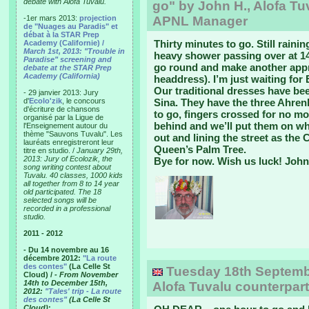
debate with Alofa Tuvalu.
go" by John H., Alofa Tu
-1er mars 2013:
projection
APNL Manager
de "Nuages au Paradis" et
débat à la STAR Prep
Thirty minutes to go. Still rainin
Academy (Californie) /
March 1st, 2013: "Trouble in
heavy shower passing over at 1
Paradise" screening and
go round and make another appr
debate at the STAR Prep
Academy (California)
headdress). I’m just waiting for 
Our traditional dresses have b
- 29 janvier 2013: Jury
d'
Ecolo'zik
, le concours
Sina. They have the three Ahrenki
d'écriture de chansons
to go, fingers crossed for no mo
organisé par la Ligue de
behind and we’ll put them on wh
l'Enseignement autour du
thème "Sauvons Tuvalu". Les
out and lining the street as the
lauréats enregistreront leur
Queen’s Palm Tree.
titre en studio. /
January 29th,
2013: Jury of Ecolozik, the
Bye for now. Wish us luck! John
song writing contest about
Tuvalu. 40 classes, 1000 kids
all together from 8 to 14 year
old participated. The 18
selected songs will be
recorded in a professional
studio.
2011 - 2012
- Du 14 novembre au 16
décembre 2012:
"La route
des contes"
(La Celle St
Tuesday 18th September
Cloud) /
- From November
14th to December 15th,
Alofa Tuvalu counterpar
2012:
"Tales' trip - La route
des contes"
(La Celle St
Cloud)
: