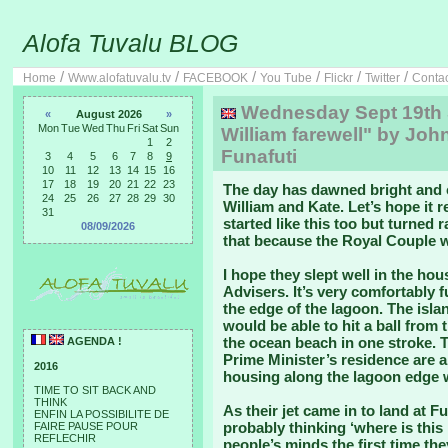
Alofa Tuvalu BLOG
/
/
/
/
/
/
Home
Www.alofatuvalu.tv
FACEBOOK
You Tube
Flickr
Twitter
Conta
Wednesday Sept 19th 
«
August 2026
»
Mon
Tue
Wed
Thu
Fri
Sat
Sun
William farewell" by John
1
2
Funafuti
3
4
5
6
7
8
9
10
11
12
13
14
15
16
17
18
19
20
21
22
23
The day has dawned bright and c
24
25
26
27
28
29
30
William and Kate. Let’s hope it 
31
started like this too but turned 
08/09/2026
that because the Royal Couple w
I hope they slept well in the ho
Advisers. It’s very comfortably fu
the edge of the lagoon. The islan
would be able to hit a ball from 
the ocean beach in one stroke. 
AGENDA !
Prime Minister’s residence are al
2016
housing along the lagoon edge w
TIME TO SIT BACK AND
THINK
As their jet came in to land at 
ENFIN LA POSSIBILITE DE
probably thinking ‘where is thi
FAIRE PAUSE POUR
REFLECHIR
people’s minds the first time th