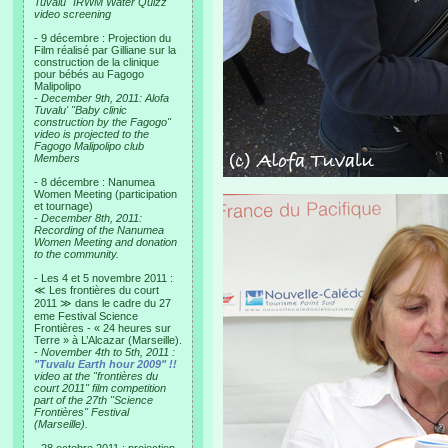
Tuvalu "IRWM Water Quizz"
video screening
- 9 décembre : Projection du
Film réalisé par Gilliane sur la
construction de la clinique
pour bébés au Fagogo
Malipolipo
-
December 9th, 2011: Alofa
Tuvalu' "Baby clinic
construction by the Fagogo"
video is projected to the
Fagogo Malipolipo club
Members
- 8 décembre : Nanumea
Women Meeting (participation
et tournage)
-
December 8th, 2011:
Recording of the Nanumea
Women Meeting and donation
to the community.
- Les 4 et 5 novembre 2011 :
≪ Les frontières du court
2011 ≫ dans le cadre du 27
eme Festival Science
Frontières - « 24 heures sur
Terre » à L’Alcazar (Marseille).
-
November 4th to 5th, 2011 :
"Tuvalu Earth hour 2009" !!
video at the "frontières du
court 2011" film competition
part of the 27th "Science
Frontières" Festival
(Marseille).