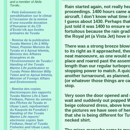
and a member of Alofa
Tuvalu..
Rain started again, not really he
proceedings. 1400 hours came a
-
Petit événement de
sensibilisation sur le climat
aircraft. I don’t know what time 
à l'occasion de la remise
I guess about 1430. Perhaps tha
d'une nouvelle donation
just told it was 1400 to ensure 
d'Hunamar et du CD
d'Ecolo'zik aux écoles
fortuitous because the rain gra
primaires de Tuvalu
the Royal jet (a Vista Jet) hove 
-
Remise de la publication
Tuvalu Marine Life à Willy
There was a strong breeze blow
Telavi, Premier Ministre de
to its right as it approached, t
Tuvalu et à Apisai Ielemia,
Ministre des Affaires
neat manoeuvre, as one would e
étrangères et de
place and roared past the asse
l'Environnement de Tuvalu /
Handing of the Tuvalu
length than our regular turboprop
Marine Life publication to
stopping power to match. A qui
Tuvalu Prime Minister Willy
Telavi and to Apisai Ielemia,
another turnaround, as planned.
Minister of Foreign Affairs
(or whatever those things are ca
and Environment.
stop.
- Remise des copies
électroniques des rapports
Very soon the door opened and 
Tuvalu Marine Life à Sam
Finikaso, Patron du service
wait and suddenly out popped Wi
des Pêches de Tuvalu et
beige coloured dress, above knee,
Uluao Lauti, représentant
the pictures we have seen of her 
du Kaupule de Funafuti /
Handing of the Tuvalu
that she is being different for T
Marine Life reports’
necked shirt.
electronic copies Sam
Finikaso, Head of Tuvalu
Fisheries and Uluao Lauti,
The micro-maneaba came to meet