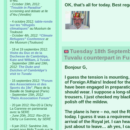
d'Yeu.
- October 19th, 2012:
OK, that’s all for today. Best re
"
Trouble in Paradise
"
screening and debate at Ile
d'Yeu (Vendée)
- 4 octobre 2012:
table-ronde
sur les "réfugiés
climatiques"
au Muséum de
Toulouse
-
October 4th, 2012:
“Climate
Refugees” Conference
at
the Museum (Toulouse)
- 18 et 19 septembre 2012:
Tuesday 18th September
Visite du Duc et de la
Duchesse de Cambridge,
Tuvalu counterpart in F
Kate and William, à Tuvalu
-
September 18th and 19th,
Bonjour G,
2012:
The Duke and
Dutches of Cambridge's
visit to Tuvalu
I guess the tension is mounting,
- 15 septembre 2012:
"Forum
of Foreign Affairs! Indeed for t
des Associations et des
have been engaged in preparation
Sports du 19e"
, Place de la
Bataille de Stalingrad (Paris)
should wear. I suppose a long-sl
-
September 15th, 2012:
trousers. I just checked my black
"Paris Association Forum"
polish off the mildew.
- 20 juin 2012: Rio+20 à Clichy
La Garenne en partenariat
The plane is here – no, not the R
avec la SERE
-
June 20th, 2012: Rio+20 in
today. I guess it was a requirem
Clichy La Garenne, by SERE
arrival of the Royal jet. I can h
just about to leave… ah yes, I c
- 6 juin 2012: Sandrine Job,
expert pour Alofa Tuvalu sur le