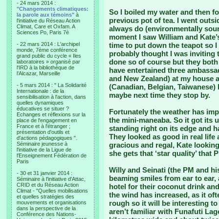
- 24 mars 2014 :
"Changements climatiques:
So I boiled my water and then f
la parole aux témoins"
à
previous pot of tea. I went outsi
l'initiative du Réseau Action
Climat, Care et Oxfam. A
always do (environmentally sound 
Sciences Po, Paris 7è
moment I saw William and Kate’
- 22 mars 2014 : L'archipel
time to put down the teapot so I
monde, 7ème conférence
probably thought I was inviting 
grand public du cycle « Iles
done so of course but they both 
laboratoires » organisé par
l'IRD à la bibliothèque de
have entertained three ambassad
l’Alcazar, Marseille
and New Zealand) at my house an
- 5 mars 2014 : " La Solidarité
(Canadian, Belgian, Taiwanese) 
Internationale : de la
maybe next time they stop by.
sensibilisation à l'action, dans
quelles dynamiques
éducatives se situer ?
Fortunately the weather has imp
Echanges et réflexions sur la
the mini-maneaba. So it got its u
place de l'engagement en
France et à l'étranger ;
standing right on its edge and 
présentation d'outils et
They looked as good in real life
d'actions pédagogiques ".
Séminaire jeunesse à
gracious and regal, Kate looking 
l'initiative de la Ligue de
she gets that ‘star quality’ that
l'Enseignement Fédération de
Paris
Willy and Seinati (the PM and his
- 30 et 31 janvier 2014 :
beaming smiles from ear to ear, 
Séminaire à l'initiative d'Attac,
CRID et du Réseau Action
hotel for their coconut drink an
Climat - "Quelles mobilisations
the wind has increased, as it of
et quelles stratégies des
rough so it will be interesting 
mouvements et organisations
dans la perspective de la
aren’t familiar with Funafuti Lago
Conférence des Nations-