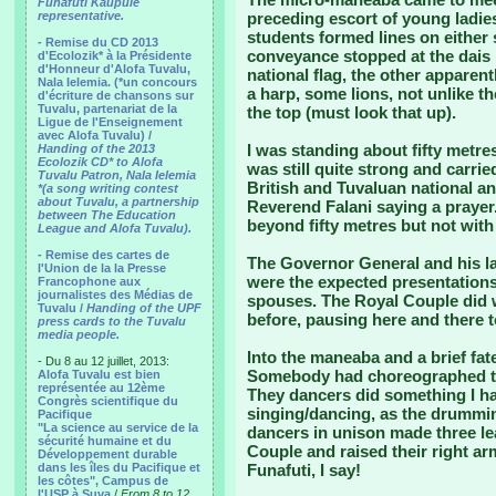
Funafuti Kaupule
representative.
preceding escort of young ladie
students formed lines on either
- Remise du CD 2013
conveyance stopped at the dais i
d'Ecolozik* à la Présidente
d'Honneur d'Alofa Tuvalu,
national flag, the other apparen
Nala Ielemia. (*un concours
a harp, some lions, not unlike t
d'écriture de chansons sur
Tuvalu, partenariat de la
the top (must look that up).
Ligue de l'Enseignement
avec Alofa Tuvalu) /
I was standing about fifty metre
Handing of the 2013
Ecolozik CD* to Alofa
was still quite strong and carri
Tuvalu Patron, Nala Ielemia
British and Tuvaluan national a
*(a song writing contest
about Tuvalu, a partnership
Reverend Falani saying a prayer.
between The Education
beyond fifty metres but not with
League and Alofa Tuvalu).
- Remise des cartes de
The Governor General and his l
l'Union de la la Presse
were the expected presentations
Francophone aux
journalistes des Médias de
spouses. The Royal Couple did 
Tuvalu /
Handing of the UPF
before, pausing here and there 
press cards to the Tuvalu
media people.
Into the maneaba and a brief fa
- Du 8 au 12 juillet, 2013:
Somebody had choreographed th
Alofa Tuvalu est bien
représentée au 12ème
They dancers did something I ha
Congrès scientifique du
singing/dancing, as the drumming
Pacifique
"La science au service de la
dancers in unison made three le
sécurité humaine et du
Couple and raised their right arm
Développement durable
dans les îles du Pacifique et
Funafuti, I say!
les côtes", Campus de
l'USP à Suva
/
From 8 to 12