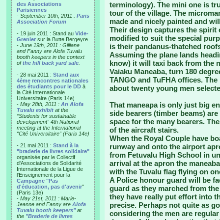
terminology). The mini one is tr
des Associations
Parisiennes
tour of the village. The microma
-
September 10th, 2011 :
Paris
made and nicely painted and wil
Association Forum
Their design captures the spirit 
- 19 juin 2011 : Stand au
Vide-
modified to suit the special pur
Grenier
sur la Butte Bergeyre
-
June 19th, 2011 : Gilliane
is their pandanus-thatched roofs
and Fanny are Alofa Tuvalu
Assuming the plane lands headin
booth keepers in the context
know) it will taxi back from the
of
the hill back yard sale
.
Vaiaku Maneaba, turn 180 degree
- 28 mai 2011 :
Stand aux
TANGO and TuFHA offices. The m
4ème rencontres nationales
des étudiants pour le DD
à
about twenty young men selected
la Cité Internationale
Universitaire (Paris 14e)
That maneapa is only just big en
-
May 28th, 2011 :
An Alofa
Tuvalu exhibit
at the
side bearers (timber beams) are 
“Students for sustainable
space for the many bearers. The 
development” 4th National
meeting at the International
of the aircraft stairs.
“Cité Universitaire” (Paris 14e)
When the Royal Couple have boar
- 21 mai 2011 :
Stand à la
runway and onto the airport apro
"braderie de livres solidaire"
from Fetuvalu High School in un
organisée par le Collectif
arrival at the apron the maneaba 
d'Associations de Solidarité
Internationale de la Ligue de
with the Tuvalu flag flying on o
l'Enseignement pour la
A Police honour guard will be f
Campagne "Pas
d'éducation, pas d'avenir
"
guard as they marched from the P
(Paris 13e)
they have really put effort into t
-
May 21st, 2011 : Marie-
precise. Perhaps not quite as g
Jeanne and Fanny are
Alofa
Tuvalu booth keepers"
at
considering the men are regular 
the
"Braderie de livres