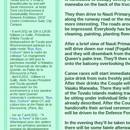
Tuvalu and AT’s small is
beautiful plan by and with
maneaba on the back of the truc
Sarah Hemstock. at Notts
Trent Uni Environment &
They then drive to Nauti Primary
Sustainability Research
Network Exhibition, DICE
along the runway road or the mai
Centre Conference Suite, City
more interesting. The roads aro
Campus.
be impressed. Everybody has bee
- 8 avril 2011 de 10h à 12h30 :
cleaning, painting, planting flow
Gilliane Le Gallic, Présidente
d'Alofa Tuvalu et
Ambassadrice de Tuvalu pour
After a brief view of Nauti Prim
l'Environnement participe à la
will drive down our road (Fogafal
table-ronde "
Bye, Bye,
Culture
" dans le cadre du
and they will disembark from the
colloque "Le changement
Queen’s palm tree. They’ll then 
climatique un défi pour le
patrimoine mondial" à l'initiative
onto the balcony overlooking th
de l'Université de Versailles St
Quentin, au Palais de la
Canoe races will start immediate
Découverte à Paris.
-
April 8,2011 : Gilliane Le
juice drink from nuts freshly pi
Gallic, Alofa Tuvalu President
After their drinks the Couple wil
and Tuvalu goodwill
ambassador for the
Vaiaku Maneaba. There they wil
environment is a key speaker
of the Tuvalu islands making tra
at the Saint Quentin
be sitting under individual littl
University’s conference, "
Bye,
Bye, Culture
" about CC and
already described. After the Cou
culture loss at the Palais de la
handicrafts their arrival ceremo
Decouverte, (Paris, 8e).
will be driven to the Defence Fo
- 1er au 7 avril 2011 :
"A
l'eau, la Terre"
à Ste Luce
(Martinique) pour des ateliers
In the evening they’ll be taken t
avec les primaires pendant la
there will be some fatele afterw
semaine du développement