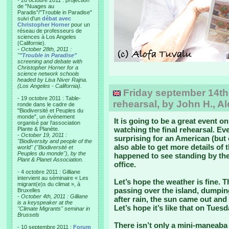
- 28 octobre 2011 : projection
de "Nuages au
Paradis"/"Trouble in Paradise"
suivi d'un
débat avec
Christopher Horner
pour un
réseau de professeurs de
sciences à Los Angeles
(Californie).
-
October 28th, 2011 :
"
"Trouble in Paradise"
screening and debate with
Christopher Horner for a
science network schools
headed by Lisa Niver Rajna.
(Los Angeles - California).
Friday september 14th: 
- 19 octobre 2011 : Table-
rehearsal, by John H., Al
ronde dans le cadre de
"Biodiversité et Peuples du
monde", un événement
It is going to be a great event o
organisé par l'association
watching the final rehearsal. Ev
Plante & Planète.
-
October 19, 2011 :
surprising for an American (but 
"Biodiversity and people of the
also able to get more details 
world" ("Biodiversité et
Peuples du monde"), by the
happened to see standing by the
Plant & Planet Association.
office.
- 4 octobre 2011 : Gilliane
intervient au séminaire « Les
Let’s hope the weather is fine.
migrant(e)s du climat », à
passing over the island, dumpin
Bruxelles
-
October 4th, 2011 : Gilliane
after rain, the sun came out and 
is a keyspeaker at the
Let’s hope it’s like that on Tuesd
"Climate Migrants" seminar in
Brussels
There isn’t only a mini-maneaba
- 10 septembre 2011 :
Forum