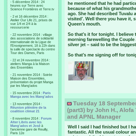
- 5 décembre 2014 : 24
he mentioned that he had particul
heures sur Terre avec
because of what his grandmother 
Science Frontières et Terre.tv
ago. She had described Tuvalu a
- 2 et 16 décembre 2014 :
visited’. Well there you have it,
Atelier Our Life 21, prises de
Queen’s mouth.
vue 1/4 et 2/4 à la
ressourcerie
So that’s it for tonight. I belie
- 22 novembre 2014 : village
des associations de solidarité
morning farewelling the Couple a
internationale de la Ligue de
silver jet – said to be the bigges
l'Enseignement, 18 à 22h dans
la salle de spectacle du centre
Tour des Dames, Paris
So that’s me signing off for toni
- 22 et 24 novembre 2014 :
ateliers Manga à la Maison
des Ensembles
- 21 novembre 2014 : Soirée
Maison des Ensembles,
présentation du projet Manga
par les Mang'ados
- 15 novembre 2014 :
Paris
Manga avec les Mang'ados
Tuesday 18 September, 
- 13 novembre 2014 :
Réunion plénière de la
(part3) by John H., Alofa
coalition climat 21
and APNL Manager
- 8 novembre 2014 :
Forum
Alter Libris avec les
Mang'ados et José
à
Well I said I had finished but I h
l'ancienne gare de Reuilly,
fantastic. All the usual colou
Paris 12e