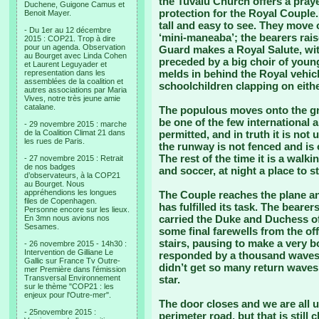
the Tuvalu Church offers a praye
Duchene, Guigone Camus et
protection for the Royal Couple.
Benoit Mayer.
tall and easy to see. They move 
- Du 1er au 12 décembre
‘mini-maneaba’; the bearers rais
2015 : COP21. Trop à dire
pour un agenda. Observation
Guard makes a Royal Salute, wit
au Bourget avec Linda Cohen
preceded by a big choir of young 
et Laurent Leguyader et
melds in behind the Royal vehicl
representation dans les
assemblées de la coalition et
schoolchildren clapping on eithe
autres associations par Maria
Vives, notre très jeune amie
catalane.
The populous moves onto the gr
be one of the few international 
- 29 novembre 2015 : marche
de la Coalition Climat 21 dans
permitted, and in truth it is not 
les rues de Paris.
the runway is not fenced and is 
The rest of the time it is a walki
- 27 novembre 2015 : Retrait
de nos badges
and soccer, at night a place to s
d’observateurs, à la COP21
au Bourget. Nous
appréhendions les longues
The Couple reaches the plane an
files de Copenhagen.
has fulfilled its task. The bearers
Personne encore sur les lieux.
carried the Duke and Duchess o
En 3mn nous avions nos
Sesames.
some final farewells from the off
stairs, pausing to make a very 
- 26 novembre 2015 - 14h30 :
Intervention de Gilliane Le
responded by a thousand waves.
Gallic sur France Tv Outre-
didn’t get so many return waves
mer Première dans l'émission
Transversal Environnement
star.
sur le thème "COP21 : les
enjeux pour l'Outre-mer".
The door closes and we are all 
- 25novembre 2015 :
perimeter road, but that is still 