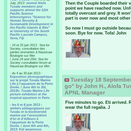
Then the Couple boarded their veh
July, 2013:
several Alofa
Tuvalu members and
point we have reached now. Unfor
supports attend the 12th
totally overcast and grey. It won
Pacific Science
Intercongress "Science for
part is over now and most other a
Human Security &
Sustainable Development in
So now I must go outside becau
the Pacific Islands & Rim"
at University of the South
soon. Bye for now. Tofa! John
Pacific Laucala Campus,
Suva, Fiji
- 24 et 25 juin 2013 : Sea for
Society, consultation des
parties prenantes à Nausicaa-
Boulogne sur Mer
/
June 24 and 25th: Sea for
Society consultation forum at
Nausicaa-Boulogne sur Mer.
- du 4 au 30 juin 2013 :
Exposition photographique
Tuesday 18 September, 
sur le projet Tuvalu Marine
Life à l'aquarium de la Porte
go" by John H., Alofa Tu
Dorée. /
June 4th to 30t,
2013h: Tuvalu Marine Life
APNL Manager
picture exhibition at the
tropical aquarium in Paris.
Five minutes to go. Eti arrived
- les 6 et 8 juin 2013 :
wear the full regalia. J
ateliers pédagogiques sur
Tuvalu et la biodiversité
marine par l'association
d'Ici et d'Ailleurs à
l'aquarium de la Porte
Dorée. /
June 6th and 8th,
2013: Kid awareness