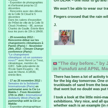
OH DEAR – one hour to go and heav
- Exposition de photographies
et d’artisanat jusqu’au 12
We won’t be able to wear our tra
décembre.
- Rencontre avec des élèves
de la Celle St Cloud le 5
Fingers crossed that the rain wil
décembre
Dans les salons d’exposition
de l’Hôtel de ville de la Celle St
J.
Cloud (Yvelines) - 8E, avenue
Charles de Gaulle. Entrée libre
tous les jours de 15h à 18h00.
- 29 novembre 2012 :
Rencontre-débat sur les
changements climatiques à
Pantin (Paris) /
- November
29th, 2012 : Climate Change
conference (Paris)
:
"Le changement
climatique: où en sommes-
nous?"
avec Hervé Le Treut,
"The day before.." by 
climatologue, membre du
GIEC. Salle polyvalente de
in Funafuti and APNL M
l’Ecole Saint-Exupéry - 40,
quai de l’Aisne. A 18h30,
entrée libre.
There has been a lot of activity 
for the big day tomorrow. One of
- 17 au 25 novembre 2012 :
Semaine de la Solidarité
truckloads of sand from the beac
Internationale (Paris)
en
that went but no doubt was put 
partenariat avec la Cie Le
Makila /
- From November
17th to 25th :
International
I took a look at the little mini-
Solidarity Week (Paris)
in
exhibitions. Very nice, and all q
partnership with la Cie Le
Makila
:
whether each is an example (in m
- Exposition photographique :