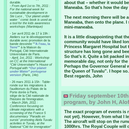
about that – whether it would be
durable.
-
From April 1st to 7th, 2011 :
Maneaba. So that’s how the day 
For the national week for
sustainable development in
Ste Luce , "Our planet under
The next morning there will be a
water " comic book is used as
Maneaba, then onto the plane. I 
a tool for the kids awareness
mini-maneaba.
workshops (Martinique)
- 1er avril 2011 de 17 à 19h :
It is a little disappointing that th
Ateliers sur le développement
durable avec promotion de la
community would have liked long
bande dessinée "
"A l'eau, la
Princess Margaret Hospital but t
Terre"
" à la Maison du
Portugal, Cité Internationale
structure has long gone and bee
Universitaire de Paris.
So that’s it. Quite a bit packed in
-
April, 1st, 2011 : Workshop
memorable day, not only for the 
on CC at the International
“Cité Universitaire”’s House of
Perhaps the Governor General wi
Portugal with
“Our planet
the Queen of Tuvalu”. I hope so.
under Water” portugese
version
(Paris, 14e).
Best regards, John
- 26 mars 2011 à 15h : Table-
ronde sur les migrations à
l’auditorium du Palais de la
Porte dorée à Paris,
Friday september 10th: 
siège de la Cité nationale de
l’histoire de l’immigration.
program, by John H, Alof
-
March 26th, 2011 :
Conference focusing on
climate migrations with a
The exact program of events is n
screening of the France 5
not yet). However, from what I le
documentary "Paradis en
sursis" promoting Alofa Tuvalu
The aircraft will stop on the runw
activities in Tuvalu, at the
1000hrs. The Royal Couple will d
National “Cité for Immigration”