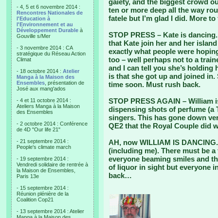
gaiety, and the biggest crowd ou
- 4, 5 et 6 novembre 2014 :
ten or more deep all the way rou
Rencontres Nationales de
fatele but I’m glad I did. More t
l'Education à
l'Environnement et au
Développement Durable
à
STOP PRESS – Kate is dancing. 
Gouville s/Mer
that Kate join her and her islan
- 3 novembre 2014 : CA
exactly what people were hoping
stratégique du Réseau Action
too – well perhaps not to a train
Climat
and I can tell you she’s holding
- 18 octobre 2014 :
Atelier
is that she got up and joined in. 
Manga à la Maison des
Ensembles
, présentation de
time soon. Must rush back.
José aux mang'ados
STOP PRESS AGAIN – William is 
- 4 et 11 octobre 2014 :
Ateliers Manga à la Maison
dispensing shots of perfume (a 
des Ensembles
singers. This has gone down ver
- 2 octobre 2014 : Conférence
QE2 that the Royal Couple did w
de 4D "Our life 21"
- 21 septembre 2014 :
AH, now WILLIAM IS DANCING. O
People's climate march
(including me). There must be 
everyone beaming smiles and th
- 19 septembre 2014 :
Vendredi solidaire de rentrée à
of liquor in sight but everyone 
la Maison de Ensembles,
back…
Paris 13e
- 15 septembre 2014 :
Réunion plénière de la
Coalition Cop21
- 13 septembre 2014 : Atelier
Manga à la Maison des