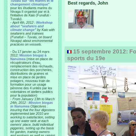
Tuvalu sur "les marins et le
Best regards, John
changement climatique"
pour les étudiants marins du
Nivaga II organisé par et à
l'initiative de Kaio (Funafuti -
Tuvalu).
-
April 4th, 2012 :
Workshop
about "seafarers and
climate change"
by Kaio with
seafarers and trainees
(Funafuti – Tuvalu, on board
Nivaga) about environmental
practices on vessels.
15 septembre 2012: Fo
- Du 17 janvier au 24 mars
2012:
Mission biogaz à
sports du 19e
Nanumea
(mise en place de
récupérateurs d'eau,
remplacement des réchauds,
construction des porcheries,
distributions de graines et
mise en place de jardins
potagers, nouveau train de
formation pour un usage
pérenne des 4 unités par les
volontaires et ateliers publics
pour la population)
-
From January 13th to March
24th, 2012 :
Mission biogas
in Nanumea
Objectives :
insuring that the four digesters
implemented late 2010 are
working to satisfaction, setting
up one water tank at each
owners' place, build individual
piggeries, setting up the basis
for garden, training owners
and workers as well as raising