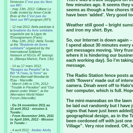
l'émission
C'est pas du Vent
few minutes ago. It seems they we
sur RFI
-
may 13th, 2012: Gilliane Le
seems as though a few chores that
Gallic invited by Anne-Cécile
have been ‘added’. Very good to
Bras at the
C'est pas du
Vent sur RFI
program (RFI)
Weather still good – bright suns
- 12 mai 2012: Alofa participe à
and iron my shirt. Bye.
la
braderie du livre solidaire
organisée par la Ligue de
l'Enseignement (Paris)
So, our Internet is down again
-
May 12th, 2012: Alofa Tuvalu
I spend about 30 minutes every d
at the
"Braderie de livres
solidaire"
organized by the
get messages moving. Very frust
International Solidarity
where it is hindering our busines
Network of NGOs AT belongs
to. (Blanqui Market, Paris 13e)
each working day). So I’m taking
message.
- 14 au 17 mars 2012:
"
Nuages au Paradis
" et
la
BD "A l'eau, la Terre"
au
The Radio Station fence posts ar
Forum Alternatif Mondial de
with ‘flowers’ made out of inter
l'Eau - Marseille.
-
March 14th to 17th, 2012:
camera. Dinah went off to Halo’
"Trouble in Paradise” and “Our
her computer, which is full. Hope
planet under Water”, at the
Alternative World Water
Forum (Marseille).
The mini-maneabas on the lawn 
be laid out randomly but I have j
- Du 24 novembre 2011 au
10 avril 2012 - mission à
signs that have just been added) 
Tuvalu :
geographical design, as in the T
- From November 24th, 2011
to April 10th, 2012 - Mission
been cordoned off with just one
in Tuvalu :
Village”. Very nice indeed. OK, l
- 4 avril 2012 :
Atelier Alofa