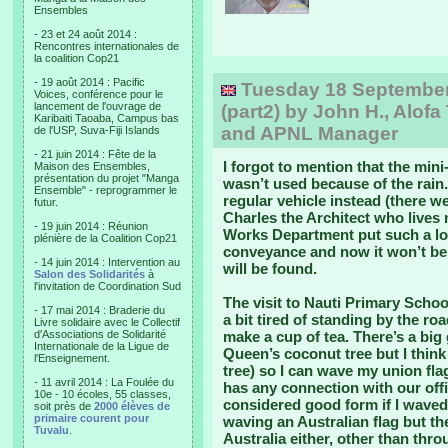
Ensembles
- 23 et 24 août 2014 :
Rencontres internationales de
la coalition Cop21
- 19 août 2014 : Pacific
Tuesday 18 September, 
Voices, conférence pour le
lancement de l'ouvrage de
(part2) by John H., Alofa
Karibaiti Taoaba, Campus bas
and APNL Manager
de l'USP, Suva-Fiji Islands
- 21 juin 2014 : Fête de la
I forgot to mention that the min
Maison des Ensembles,
présentation du projet "Manga
wasn’t used because of the rain.
Ensemble" - reprogrammer le
regular vehicle instead (there w
futur.
Charles the Architect who lives 
- 19 juin 2014 : Réunion
Works Department put such a lot
plénière de la Coalition Cop21
conveyance and now it won’t be 
- 14 juin 2014 : Intervention au
will be found.
Salon des Solidarités
à
l'invitation de Coordination Sud
The visit to Nauti Primary Schoo
- 17 mai 2014 : Braderie du
a bit tired of standing by the r
Livre solidaire avec le Collectif
d'Associations de Solidarité
make a cup of tea. There’s a bi
Internationale de la Ligue de
Queen’s coconut tree but I think 
l'Enseignement.
tree) so I can wave my union flag 
- 11 avril 2014 : La Foulée du
has any connection with our offi
10e - 10 écoles, 55 classes,
considered good form if I waved
soit près de
2000 élèves de
primaire courent pour
waving an Australian flag but th
Tuvalu
.
Australia either, other than thr