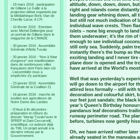
altitude, down, down, down, but 
- 19 mars 2016 : participation
de Gilliane Le Gallic à la
right and islands come distantly 
projection-débat organisée par
landing gear whining down, all 
la Médiathèque Boris Vian de
Chevilly-Larue. A 17h
but still not much indication of 
individual wave crests. Then fla
- 10 février 2016 : Entretien
islets – none big enough to lan
avec Michel Delberghe pour
un portrait de Gilliane dans le
them underwater; it’s the rim o
magazine de la CIMADE
enough to see individual coconu
- 30 janvier 2016 : Assemblée
still only sea. Suddenly, palm t
Générale d’Alofa Tuvalu
instantly there’s the bump as th
exciting landing and I never tire 
- 30 janvier 2016 : “Non à l’état
d’urgence” une manifestation
plane door is opened and the tro
dans de nombreuses villes
have arrived at the World’s most 
françaises dont Paris bien sûr
. L’assemblée nous a
empêchés d’y participer.
Well that was yesterday’s experi
- 23 janvier 2016 : Assemblée
will go down to the airport for 
Générale de la Coalition 21
attired less formally – still wit
decoration and colourful skirt, bu
- 16 janvier 2016 : marche de
soutien aux agriculteurs de
our feet just sandals; the black
Notre Dame des Landes
year’s Queen’s Birthday honours
- D’Aout à fin décembre :
pandanus leaf decorations traili
préparation et clôture du
runway perimeter road. The plane
dossier “biorap Tuvalu“avec le
before, turbines now gently hissi
SPREP et Dani Ceccarrelli,
scientifique, co-auteure déjà
du TML Un projet annulé à la
Oh, we have arrived rather late
dernière minute par le
Gouvernement.
already seated in the maneaba an