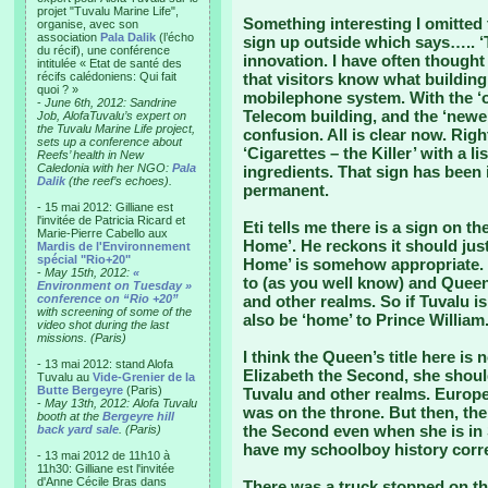
projet "Tuvalu Marine Life",
Something interesting I omitted
organise, avec son
association
Pala Dalik
(l’écho
sign up outside which says….. ‘
du récif), une conférence
innovation. I have often thought
intitulée « Etat de santé des
récifs calédoniens: Qui fait
that visitors know what building 
quoi ? »
mobilephone system. With the ‘ol
-
June 6th, 2012: Sandrine
Telecom building, and the ‘newe
Job, AlofaTuvalu’s expert on
the Tuvalu Marine Life project,
confusion. All is clear now. Righ
sets up a conference about
‘Cigarettes – the Killer’ with a l
Reefs’ health in New
Caledonia with her NGO:
Pala
ingredients. That sign has been 
Dalik
(the reef’s echoes).
permanent.
- 15 mai 2012: Gilliane est
l'invitée de Patricia Ricard et
Eti tells me there is a sign on 
Marie-Pierre Cabello aux
Home’. He reckons it should jus
Mardis de l'Environnement
spécial "Rio+20"
Home’ is somehow appropriate. 
-
May 15th, 2012:
«
to (as you well know) and Quee
Environment on Tuesday »
conference on “Rio +20”
and other realms. So if Tuvalu i
with screening of some of the
also be ‘home’ to Prince William
video shot during the last
missions. (Paris)
I think the Queen’s title here is
- 13 mai 2012: stand Alofa
Elizabeth the Second, she shou
Tuvalu au
Vide-Grenier de la
Butte Bergeyre
(Paris)
Tuvalu and other realms. Europ
-
May 13th, 2012: Alofa Tuvalu
was on the throne. But then, the
booth at the
Bergeyre hill
the Second even when she is in S
back yard sale
. (Paris)
have my schoolboy history corre
- 13 mai 2012 de 11h10 à
11h30: Gilliane est l'invitée
d'Anne Cécile Bras dans
There was a truck stopped on th