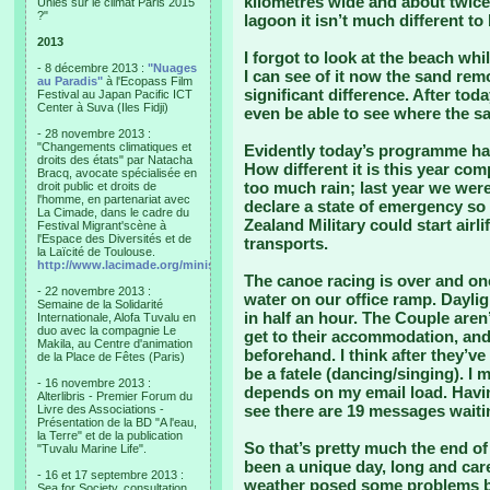
kilometres wide and about twice 
Unies sur le climat Paris 2015
?"
lagoon it isn’t much different t
2013
I forgot to look at the beach wh
- 8 décembre 2013 :
"Nuages
I can see of it now the sand re
au Paradis"
à l'Ecopass Film
significant difference. After to
Festival au Japan Pacific ICT
Center à Suva (Iles Fidji)
even be able to see where the s
- 28 novembre 2013 :
"Changements climatiques et
Evidently today’s programme had 
droits des états" par Natacha
How different it is this year co
Bracq, avocate spécialisée en
too much rain; last year we were
droit public et droits de
l'homme, en partenariat avec
declare a state of emergency s
La Cimade, dans le cadre du
Zealand Military could start airl
Festival Migrant'scène à
l'Espace des Diversités et de
transports.
la Laïcité de Toulouse.
http://www.lacimade.org/minisites/migrantscene
The canoe racing is over and one
- 22 novembre 2013 :
water on our office ramp. Dayligh
Semaine de la Solidarité
in half an hour. The Couple aren
Internationale, Alofa Tuvalu en
duo avec la compagnie Le
get to their accommodation, and t
Makila, au Centre d'animation
beforehand. I think after they’ve
de la Place de Fêtes (Paris)
be a fatele (dancing/singing). I m
- 16 novembre 2013 :
depends on my email load. Having
Alterlibris - Premier Forum du
see there are 19 messages waiti
Livre des Associations -
Présentation de la BD "A l'eau,
la Terre" et de la publication
So that’s pretty much the end of
"Tuvalu Marine Life".
been a unique day, long and car
- 16 et 17 septembre 2013 :
weather posed some problems but
Sea for Society, consultation