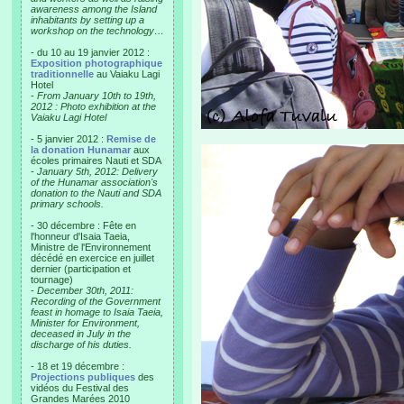
awareness among the Island
inhabitants by setting up a
workshop on the technology…
- du 10 au 19 janvier 2012 :
Exposition photographique
traditionnelle
au Vaiaku Lagi
Hotel
-
From January 10th to 19th,
2012 : Photo exhibition at the
Vaiaku Lagi Hotel
- 5 janvier 2012 :
Remise de
la donation Hunamar
aux
écoles primaires Nauti et SDA
-
January 5th, 2012: Delivery
of the Hunamar association's
donation to the Nauti and SDA
primary schools.
- 30 décembre : Fête en
l'honneur d'Isaia Taeia,
Ministre de l'Environnement
décédé en exercice en juillet
dernier (participation et
tournage)
-
December 30th, 2011:
Recording of the Government
feast in homage to Isaia Taeia,
Minister for Environment,
deceased in July in the
discharge of his duties.
- 18 et 19 décembre :
Projections publiques
des
vidéos du Festival des
Grandes Marées 2010