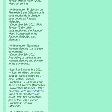
Tuvalu "IRWM Water Quizz"
video screening
- 9 décembre : Projection du
Film réalisé par Gilliane sur la
construction de la clinique
pour bébés au Fagogo
Malipolipo
-
December 9th, 2011: Alofa
Tuvalu' "Baby clinic
construction by the Fagogo"
video is projected to the
Fagogo Malipolipo club
Members
- 8 décembre : Nanumea
Women Meeting (participation
et tournage)
-
December 8th, 2011:
Recording of the Nanumea
Women Meeting and donation
to the community.
- Les 4 et 5 novembre 2011 :
≪ Les frontières du court
2011 ≫ dans le cadre du 27
eme Festival Science
Frontières - « 24 heures sur
Terre » à L’Alcazar (Marseille).
-
November 4th to 5th, 2011 :
"Tuvalu Earth hour 2009" !!
video at the "frontières du
court 2011" film competition
part of the 27th "Science
Frontières" Festival
(Marseille).