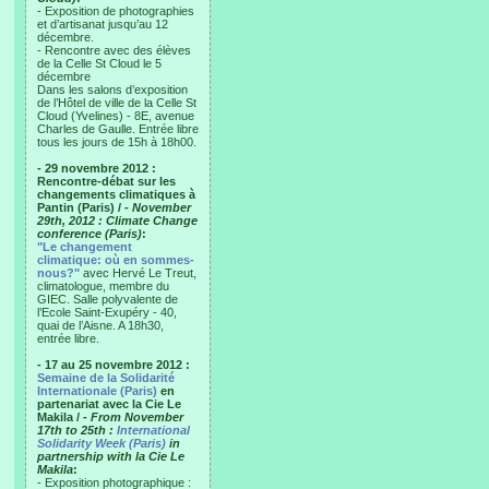
- Exposition de photographies
et d’artisanat jusqu’au 12
décembre.
- Rencontre avec des élèves
de la Celle St Cloud le 5
décembre
Dans les salons d’exposition
de l’Hôtel de ville de la Celle St
Cloud (Yvelines) - 8E, avenue
Charles de Gaulle. Entrée libre
tous les jours de 15h à 18h00.
- 29 novembre 2012 :
Rencontre-débat sur les
changements climatiques à
Pantin (Paris) /
- November
29th, 2012 : Climate Change
conference (Paris)
:
"Le changement
climatique: où en sommes-
nous?"
avec Hervé Le Treut,
climatologue, membre du
GIEC. Salle polyvalente de
l’Ecole Saint-Exupéry - 40,
quai de l’Aisne. A 18h30,
entrée libre.
- 17 au 25 novembre 2012 :
Semaine de la Solidarité
Internationale (Paris)
en
partenariat avec la Cie Le
Makila /
- From November
17th to 25th :
International
Solidarity Week (Paris)
in
partnership with la Cie Le
Makila
:
- Exposition photographique :