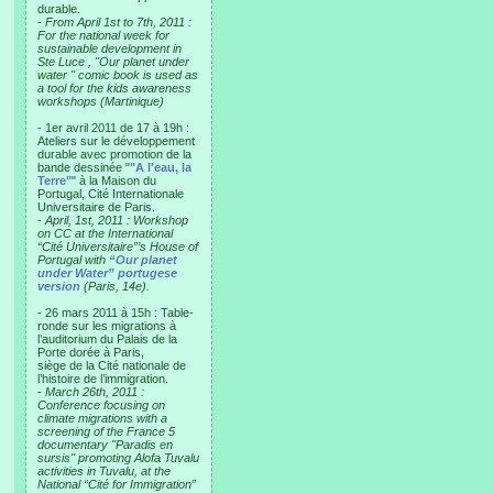
durable.
-
From April 1st to 7th, 2011 :
For the national week for
sustainable development in
Ste Luce , "Our planet under
water " comic book is used as
a tool for the kids awareness
workshops (Martinique)
- 1er avril 2011 de 17 à 19h :
Ateliers sur le développement
durable avec promotion de la
bande dessinée "
"A l'eau, la
Terre"
" à la Maison du
Portugal, Cité Internationale
Universitaire de Paris.
-
April, 1st, 2011 : Workshop
on CC at the International
“Cité Universitaire”’s House of
Portugal with
“Our planet
under Water” portugese
version
(Paris, 14e).
- 26 mars 2011 à 15h : Table-
ronde sur les migrations à
l’auditorium du Palais de la
Porte dorée à Paris,
siège de la Cité nationale de
l’histoire de l’immigration.
-
March 26th, 2011 :
Conference focusing on
climate migrations with a
screening of the France 5
documentary "Paradis en
sursis" promoting Alofa Tuvalu
activities in Tuvalu, at the
National “Cité for Immigration”