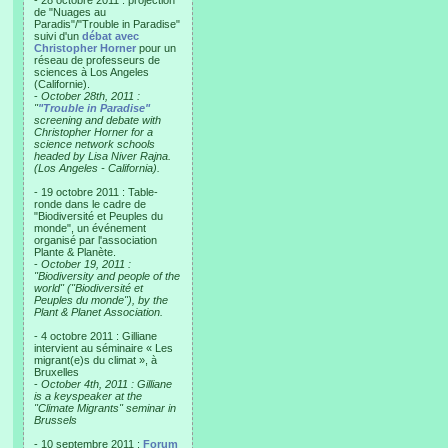
- 28 octobre 2011 : projection
de "Nuages au
Paradis"/"Trouble in Paradise"
suivi d'un
débat avec
Christopher Horner
pour un
réseau de professeurs de
sciences à Los Angeles
(Californie).
-
October 28th, 2011 :
"
"Trouble in Paradise"
screening and debate with
Christopher Horner for a
science network schools
headed by Lisa Niver Rajna.
(Los Angeles - California).
- 19 octobre 2011 : Table-
ronde dans le cadre de
"Biodiversité et Peuples du
monde", un événement
organisé par l'association
Plante & Planète.
-
October 19, 2011 :
"Biodiversity and people of the
world" ("Biodiversité et
Peuples du monde"), by the
Plant & Planet Association.
- 4 octobre 2011 : Gilliane
intervient au séminaire « Les
migrant(e)s du climat », à
Bruxelles
-
October 4th, 2011 : Gilliane
is a keyspeaker at the
"Climate Migrants" seminar in
Brussels
- 10 septembre 2011 :
Forum