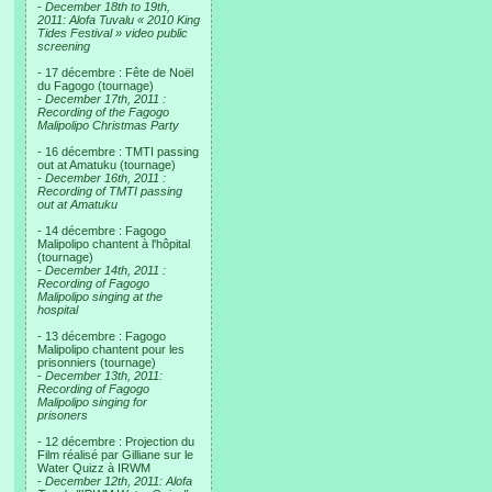
-
December 18th to 19th,
2011: Alofa Tuvalu « 2010 King
Tides Festival » video public
screening
- 17 décembre : Fête de Noël
du Fagogo (tournage)
-
December 17th, 2011 :
Recording of the Fagogo
Malipolipo Christmas Party
- 16 décembre : TMTI passing
out at Amatuku (tournage)
-
December 16th, 2011 :
Recording of TMTI passing
out at Amatuku
- 14 décembre : Fagogo
Malipolipo chantent à l'hôpital
(tournage)
-
December 14th, 2011 :
Recording of Fagogo
Malipolipo singing at the
hospital
- 13 décembre : Fagogo
Malipolipo chantent pour les
prisonniers (tournage)
-
December 13th, 2011:
Recording of Fagogo
Malipolipo singing for
prisoners
- 12 décembre : Projection du
Film réalisé par Gilliane sur le
Water Quizz à IRWM
-
December 12th, 2011: Alofa