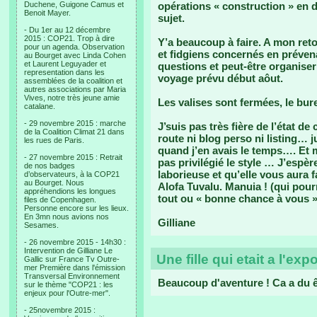
Duchene, Guigone Camus et
opérations « construction » en 
Benoit Mayer.
sujet.
- Du 1er au 12 décembre
2015 : COP21. Trop à dire
Y’a beaucoup à faire. A mon reto
pour un agenda. Observation
et fidgiens concernés en préve
au Bourget avec Linda Cohen
et Laurent Leguyader et
questions et peut-être organise
representation dans les
voyage prévu début aôut.
assemblées de la coalition et
autres associations par Maria
Vives, notre très jeune amie
Les valises sont fermées, le bur
catalane.
- 29 novembre 2015 : marche
J’suis pas très fière de l’état d
de la Coalition Climat 21 dans
route ni blog perso ni listing… 
les rues de Paris.
quand j’en avais le temps…. Et 
- 27 novembre 2015 : Retrait
pas privilégié le style … J’espè
de nos badges
laborieuse et qu’elle vous aura
d’observateurs, à la COP21
au Bourget. Nous
Alofa Tuvalu. Manuia ! (qui pour
appréhendions les longues
tout ou « bonne chance à vous » 
files de Copenhagen.
Personne encore sur les lieux.
En 3mn nous avions nos
Gilliane
Sesames.
- 26 novembre 2015 - 14h30 :
Intervention de Gilliane Le
Une fille qui etait a l'exp
Gallic sur France Tv Outre-
mer Première dans l'émission
Transversal Environnement
Beaucoup d'aventure ! Ca a du ê
sur le thème "COP21 : les
enjeux pour l'Outre-mer".
- 25novembre 2015 :