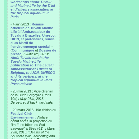
workshops about Tuvalu
and Marine Life by the D'Ici
et d'ailleurs association at
the tropical aquarium in
Paris.
- 4 juin 2013 :
Remise
officielle de Tuvalu Marine
Life à l'Ambassadeur de
Tuvalu à Bruxelles, Unesco,
UICN, et partenaires, suivie
d'un Mardi de
l'environnement spécial
. -
(
Communiqué
et
Dossier de
presse
) /
June 4th, 2013:
Alofa Tuvalu hands the
Tuvalu Marine Life
publication to Tine Leuelu,
Ambassador of Tuvalu to
Belgium, to IUCN, UNESCO
and its partners, at the
tropical aquarium in Paris.
-
Press release
- 26 mai 2013 : Vide-Grenier
de la Butte Bergeyre (Paris
19e) /
May 26th, 2013:
Bergeyre hill back yard sale.
- 29 mars 2013: 19e édition du
Festival Ciné
Environnement
, Alofa en
débat après la projection du
film, "Les bêtes du Sud
sauvage" à Sées (61). /
Mars
29th, 2013: "Beasts of the
Southern Wild" screening and