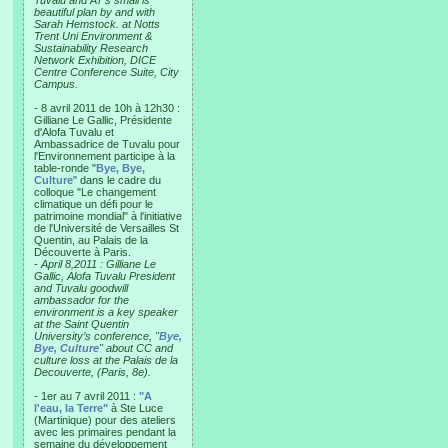
Tuvalu and AT’s small is
beautiful plan by and with
Sarah Hemstock. at Notts
Trent Uni Environment &
Sustainability Research
Network Exhibition, DICE
Centre Conference Suite, City
Campus.
- 8 avril 2011 de 10h à 12h30 :
Gilliane Le Gallic, Présidente
d'Alofa Tuvalu et
Ambassadrice de Tuvalu pour
l'Environnement participe à la
table-ronde "
Bye, Bye,
Culture
" dans le cadre du
colloque "Le changement
climatique un défi pour le
patrimoine mondial" à l'initiative
de l'Université de Versailles St
Quentin, au Palais de la
Découverte à Paris.
-
April 8,2011 : Gilliane Le
Gallic, Alofa Tuvalu President
and Tuvalu goodwill
ambassador for the
environment is a key speaker
at the Saint Quentin
University’s conference, "
Bye,
Bye, Culture
" about CC and
culture loss at the Palais de la
Decouverte, (Paris, 8e).
- 1er au 7 avril 2011 :
"A
l'eau, la Terre"
à Ste Luce
(Martinique) pour des ateliers
avec les primaires pendant la
semaine du développement