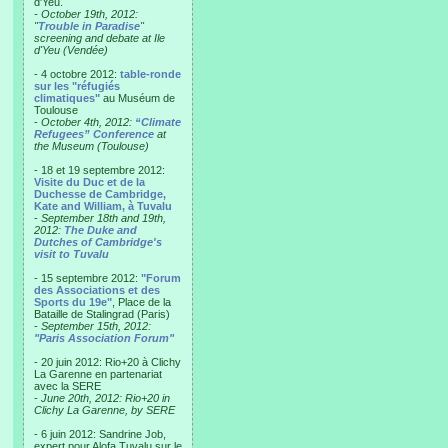
d'Yeu.
- October 19th, 2012:
"
Trouble in Paradise
"
screening and debate at Ile
d'Yeu (Vendée)
- 4 octobre 2012:
table-ronde
sur les "réfugiés
climatiques"
au Muséum de
Toulouse
-
October 4th, 2012:
“Climate
Refugees” Conference
at
the Museum (Toulouse)
- 18 et 19 septembre 2012:
Visite du Duc et de la
Duchesse de Cambridge,
Kate and William, à Tuvalu
-
September 18th and 19th,
2012:
The Duke and
Dutches of Cambridge's
visit to Tuvalu
- 15 septembre 2012:
"Forum
des Associations et des
Sports du 19e"
, Place de la
Bataille de Stalingrad (Paris)
-
September 15th, 2012:
"Paris Association Forum"
- 20 juin 2012: Rio+20 à Clichy
La Garenne en partenariat
avec la SERE
-
June 20th, 2012: Rio+20 in
Clichy La Garenne, by SERE
- 6 juin 2012: Sandrine Job,
expert pour Alofa Tuvalu sur le