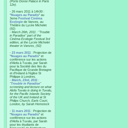
(Porte Doree Palace in Paris
12e).
- 26 mars 2011 à 14h30 :
"
Nuages au Paradis
" au
3eme
Festival Cinéma
Ecologie
de Vanves, au
Théâtre du Lycée Michelet
(92)
-
March 26th, 2011 : "Trouble
in Paradise" part of the
Cinéma Ecologie Festival 3rd
edition, at the Lycée Michelet
theater in Vanves, (92)
-
23 mars 2011
: Projection de
"
Nuages au Paradis
" et
conférence sur les actions
d'Alofa à Tuvalu, par Sarah
pour la Société des Iles du
Pacifique de Grande Bretagne
et d'Ireland à l'église St
Philippe à Londres.
-
March, 23rd, 2011
:
"
Trouble in Paradise
"
screening and lecture on what
Alofa Tuvalu is doing in Tuvalu,
for the Pacific Islands Society
of the UK and Ireland at St
Philips Church, Earls Court,
London, by Sarah Hemstock
-
11 mars 2011
: Projection de
"
Nuages au Paradis
" et
conférence sur les actions
d'Alofa à Tuvalu, par Sarah
pour les étudiants de