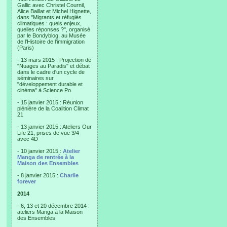
Gallic avec Christel Cournil,
Alice Baillat et Michel Hignette,
dans "Migrants et réfugiés
climatiques : quels enjeux,
quelles réponses ?", organisé
par le Bondyblog, au Musée
de l'Histoire de l'immigration
(Paris)
- 13 mars 2015 : Projection de
"Nuages au Paradis" et débat
dans le cadre d'un cycle de
séminaires sur
"développement durable et
cinéma" à Science Po.
- 15 janvier 2015 : Réunion
plénière de la Coalition Climat
21
- 13 janvier 2015 : Ateliers Our
Life 21, prises de vue 3/4
avec 4D
- 10 janvier 2015 :
Atelier
Manga de rentrée à la
Maison des Ensembles
- 8 janvier 2015 :
Charlie
forever
2014
- 6, 13 et 20 décembre 2014 :
ateliers Manga à la Maison
des Ensembles