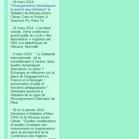
- 24 mars 2014 :
"Changements climatiques:
la parole aux témoins"
à
l'initiative du Réseau Action
Climat, Care et Oxfam. A
Sciences Po, Paris 7è
- 22 mars 2014 : L'archipel
monde, 7ème conférence
grand public du cycle « Iles
laboratoires » organisé par
l'IRD à la bibliothèque de
l’Alcazar, Marseille
- 5 mars 2014 : " La Solidarité
Internationale : de la
sensibilisation à l'action, dans
quelles dynamiques
éducatives se situer ?
Echanges et réflexions sur la
place de l'engagement en
France et à l'étranger ;
présentation d'outils et
d'actions pédagogiques ".
Séminaire jeunesse à
l'initiative de la Ligue de
l'Enseignement Fédération de
Paris
- 30 et 31 janvier 2014 :
Séminaire à l'initiative d'Attac,
CRID et du Réseau Action
Climat - "Quelles mobilisations
et quelles stratégies des
mouvements et organisations
dans la perspective de la
Conférence des Nations-