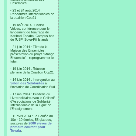
Ensembles
- 23 et 24 août 2014 :
Rencontres internationales de
la coalition Cop21
- 19 août 2014 : Pacific
Voices, conférence pour le
lancement de l'ouvrage de
Karibaiti Taoaba, Campus bas
de l'USP, Suva-Fiji Islands
- 21 juin 2014 : Fête de la
Maison des Ensembles,
présentation du projet "Manga
Ensemble" - reprogrammer le
futur.
- 19 juin 2014 : Réunion
plénière de la Coalition Cop21
- 14 juin 2014 : Intervention au
Salon des Solidarités
à
l'invitation de Coordination Sud
- 17 mai 2014 : Braderie du
Livre solidaire avec le Collectif
d'Associations de Solidarité
Internationale de la Ligue de
l'Enseignement.
- 11 avril 2014 : La Foulée du
10e - 10 écoles, 55 classes,
soit près de
2000 élèves de
primaire courent pour
Tuvalu
.