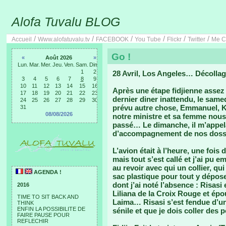
Alofa Tuvalu BLOG
/
/
/
/
/
/
Accueil
Www.alofatuvalu.tv
FACEBOOK
You Tube
Flickr
Twitter
Me C
Go !
«
Août 2026
»
Lun.
Mar.
Mer.
Jeu.
Ven.
Sam.
Dim.
1
2
28 Avril, Los Angeles… Décolla
3
4
5
6
7
8
9
10
11
12
13
14
15
16
Après une étape fidjienne assez 
17
18
19
20
21
22
23
dernier diner inattendu, le same
24
25
26
27
28
29
30
prévu autre chose, Emmanuel, K
31
08/08/2026
notre ministre et sa femme nous 
passé… Le dimanche, il m’appelai
d’accompagnement de nos dossi
L’avion était à l’heure, une fois 
mais tout s’est callé et j’ai pu
au revoir avec qui un collier, qui
AGENDA !
sac plastique pour tout y déposer
dont j’ai noté l’absence : Risasi
2016
Liliana de la Croix Rouge et épo
TIME TO SIT BACK AND
Laima… Risasi s’est fendue d’un
THINK
ENFIN LA POSSIBILITE DE
sénile et que je dois coller des 
FAIRE PAUSE POUR
REFLECHIR