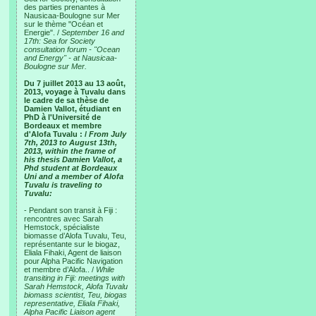
des parties prenantes à
Nausicaa-Boulogne sur Mer
sur le thème "Océan et
Energie". /
September 16 and
17th: Sea for Society
consultation forum - "Ocean
and Energy" - at Nausicaa-
Boulogne sur Mer.
Du 7 juillet 2013 au 13 août,
2013, voyage à Tuvalu dans
le cadre de sa thèse de
Damien Vallot, étudiant en
PhD à l'Université de
Bordeaux et membre
d'Alofa Tuvalu : /
From July
7th, 2013 to August 13th,
2013, within the frame of
his thesis Damien Vallot, a
Phd student at Bordeaux
Uni and a member of Alofa
Tuvalu is traveling to
Tuvalu:
- Pendant son transit à Fiji :
rencontres avec Sarah
Hemstock, spécialiste
biomasse d’Alofa Tuvalu, Teu,
représentante sur le biogaz,
Eliala Fihaki, Agent de liaison
pour Alpha Pacific Navigation
et membre d’Alofa.. /
While
transiting in Fiji: meetings with
Sarah Hemstock, Alofa Tuvalu
biomass scientist, Teu, biogas
representative, Eliala Fihaki,
Alpha Pacific Liaison agent