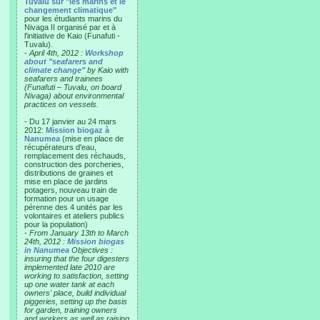
Tuvalu sur "les marins et le
changement climatique"
pour les étudiants marins du
Nivaga II organisé par et à
l'initiative de Kaio (Funafuti -
Tuvalu).
-
April 4th, 2012 :
Workshop
about "seafarers and
climate change"
by Kaio with
seafarers and trainees
(Funafuti – Tuvalu, on board
Nivaga) about environmental
practices on vessels.
- Du 17 janvier au 24 mars
2012:
Mission biogaz à
Nanumea
(mise en place de
récupérateurs d'eau,
remplacement des réchauds,
construction des porcheries,
distributions de graines et
mise en place de jardins
potagers, nouveau train de
formation pour un usage
pérenne des 4 unités par les
volontaires et ateliers publics
pour la population)
-
From January 13th to March
24th, 2012 :
Mission biogas
in Nanumea
Objectives :
insuring that the four digesters
implemented late 2010 are
working to satisfaction, setting
up one water tank at each
owners' place, build individual
piggeries, setting up the basis
for garden, training owners
and workers as well as raising