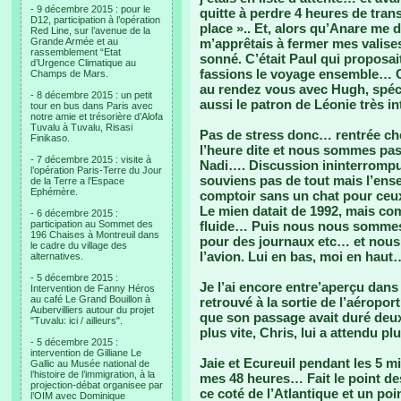
- 9 décembre 2015 : pour le
quitte à perdre 4 heures de trans
D12, participation à l’opération
place ».. Et, alors qu’Anare me 
Red Line, sur l’avenue de la
Grande Armée et au
m’apprêtais à fermer mes valises
rassemblement “Etat
sonné. C’était Paul qui proposa
d’Urgence Climatique au
fassions le voyage ensemble… C
Champs de Mars.
au rendez vous avec Hugh, spéci
- 8 décembre 2015 : un petit
aussi le patron de Léonie très int
tour en bus dans Paris avec
notre amie et trésorière d’Alofa
Tuvalu à Tuvalu, Risasi
Pas de stress donc… rentrée che
Finikaso.
l’heure dite et nous sommes pas
- 7 décembre 2015 : visite à
Nadi…. Discussion ininterrompu
l’opération Paris-Terre du Jour
souviens pas de tout mais l’ense
de la Terre a l’Espace
Ephémère.
comptoir sans un chat pour ceux
Le mien datait de 1992, mais co
- 6 décembre 2015 :
participation au Sommet des
fluide… Puis nous nous sommes 
196 Chaises à Montreuil dans
pour des journaux etc… et nou
le cadre du village des
l’avion. Lui en bas, moi en haut
alternatives.
- 5 décembre 2015 :
Je l’ai encore entre’aperçu dans
Intervention de Fanny Héros
au café Le Grand Bouillon à
retrouvé à la sortie de l’aéropor
Aubervilliers autour du projet
que son passage avait duré deux
"Tuvalu: ici / ailleurs".
plus vite, Chris, lui a attendu 
- 5 décembre 2015 :
intervention de Gilliane Le
Jaie et Ecureuil pendant les 5 m
Gallic au Musée national de
l’histoire de l’immigration, à la
mes 48 heures… Fait le point des
projection-débat organisee par
ce coté de l’Atlantique et un poi
l’OIM avec Dominique