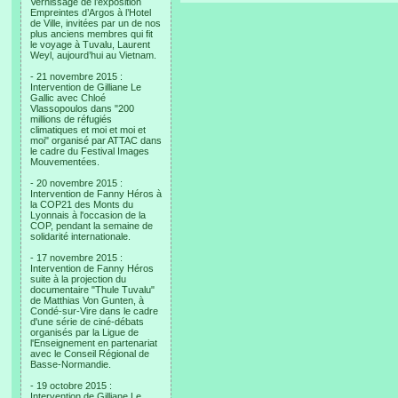
Vernissage de l’exposition
Empreintes d’Argos à l’Hotel
de Ville, invitées par un de nos
plus anciens membres qui fit
le voyage à Tuvalu, Laurent
Weyl, aujourd’hui au Vietnam.
- 21 novembre 2015 :
Intervention de Gilliane Le
Gallic avec Chloé
Vlassopoulos dans "200
millions de réfugiés
climatiques et moi et moi et
moi" organisé par ATTAC dans
le cadre du Festival Images
Mouvementées.
- 20 novembre 2015 :
Intervention de Fanny Héros à
la COP21 des Monts du
Lyonnais à l'occasion de la
COP, pendant la semaine de
solidarité internationale.
- 17 novembre 2015 :
Intervention de Fanny Héros
suite à la projection du
documentaire "Thule Tuvalu"
de Matthias Von Gunten, à
Condé-sur-Vire dans le cadre
d'une série de ciné-débats
organisés par la Ligue de
l'Enseignement en partenariat
avec le Conseil Régional de
Basse-Normandie.
- 19 octobre 2015 :
Intervention de Gilliane Le