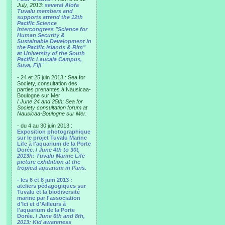
July, 2013:
several Alofa
Tuvalu members and
supports attend the 12th
Pacific Science
Intercongress "Science for
Human Security &
Sustainable Development in
the Pacific Islands & Rim"
at University of the South
Pacific Laucala Campus,
Suva, Fiji
- 24 et 25 juin 2013 : Sea for
Society, consultation des
parties prenantes à Nausicaa-
Boulogne sur Mer
/
June 24 and 25th: Sea for
Society consultation forum at
Nausicaa-Boulogne sur Mer.
- du 4 au 30 juin 2013 :
Exposition photographique
sur le projet Tuvalu Marine
Life à l'aquarium de la Porte
Dorée. /
June 4th to 30t,
2013h: Tuvalu Marine Life
picture exhibition at the
tropical aquarium in Paris.
- les 6 et 8 juin 2013 :
ateliers pédagogiques sur
Tuvalu et la biodiversité
marine par l'association
d'Ici et d'Ailleurs à
l'aquarium de la Porte
Dorée. /
June 6th and 8th,
2013: Kid awareness