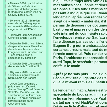
Fidji : Fait le trajet avec Annie
- 19 mars 2016 : participation
mes valises chez Léonie et diner
de Gilliane Le Gallic à la
la Sopac sur les fonds marins e
projection-débat organisée par
la Médiathèque Boris Vian de
passant a indiqué que l’UE finan
Chevilly-Larue. A 17h
lendemain, après mon rendez vous 
- 10 février 2016 : Entretien
s’agit de « vieux » matériels, d’
avec Michel Delberghe pour
permis de déposer nos document
un portrait de Gilliane dans le
Last prep et impression des de
magazine de la CIMADE
café internet du coin, visite ra
- 30 janvier 2016 : Assemblée
l’enveloppe remise par Saufatu po
Générale d’Alofa Tuvalu
faire déposer par ses soins l’e
- 30 janvier 2016 : “Non à l’état
Eugène Berg notre ambassadeur 
d’urgence” une manifestation
certaines erreurs mais tout de m
dans de nombreuses villes
françaises dont Paris bien sûr
formée contre lui. Puis rendez v
. L’assemblée nous a
Paris, l’architecte responsable d
empêchés d’y participer.
aussi Tapu, le secrétaire permane
- 23 janvier 2016 : Assemblée
coiffeur le matin.
Générale de la Coalition 21
- 16 janvier 2016 : marche de
Après je ne sais plus… mais dine
soutien aux agriculteurs de
Léonie et visite du gendre de P
Notre Dame des Landes
qu’elle m’avait remis à Funafuti 
- D’Aout à fin décembre :
préparation et clôture du
dossier “biorap Tuvalu“avec le
Le lendemain matin, Anare est v
SPREP et Dani Ceccarrelli,
spécialiste du biogas au ministè
scientifique, co-auteure déjà
je lis sur leur planning que Paul
du TML Un projet annulé à la
dernière minute par le
partait par le vol Nadi/LA et do
Gouvernement.
j’étais en liste d’attente… et av