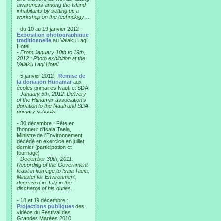
awareness among the Island
inhabitants by setting up a
workshop on the technology…
- du 10 au 19 janvier 2012 :
Exposition photographique
traditionnelle
au Vaiaku Lagi
Hotel
-
From January 10th to 19th,
2012 : Photo exhibition at the
Vaiaku Lagi Hotel
- 5 janvier 2012 :
Remise de
la donation Hunamar
aux
écoles primaires Nauti et SDA
-
January 5th, 2012: Delivery
of the Hunamar association's
donation to the Nauti and SDA
primary schools.
- 30 décembre : Fête en
l'honneur d'Isaia Taeia,
Ministre de l'Environnement
décédé en exercice en juillet
dernier (participation et
tournage)
-
December 30th, 2011:
Recording of the Government
feast in homage to Isaia Taeia,
Minister for Environment,
deceased in July in the
discharge of his duties.
- 18 et 19 décembre :
Projections publiques
des
vidéos du Festival des
Grandes Marées 2010