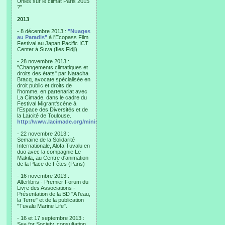
Unies sur le climat Paris 2015
?"
2013
- 8 décembre 2013 :
"Nuages
au Paradis"
à l'Ecopass Film
Festival au Japan Pacific ICT
Center à Suva (Iles Fidji)
- 28 novembre 2013 :
"Changements climatiques et
droits des états" par Natacha
Bracq, avocate spécialisée en
droit public et droits de
l'homme, en partenariat avec
La Cimade, dans le cadre du
Festival Migrant'scène à
l'Espace des Diversités et de
la Laïcité de Toulouse.
http://www.lacimade.org/minisites/migrantscene
- 22 novembre 2013 :
Semaine de la Solidarité
Internationale, Alofa Tuvalu en
duo avec la compagnie Le
Makila, au Centre d'animation
de la Place de Fêtes (Paris)
- 16 novembre 2013 :
Alterlibris - Premier Forum du
Livre des Associations -
Présentation de la BD "A l'eau,
la Terre" et de la publication
"Tuvalu Marine Life".
- 16 et 17 septembre 2013 :
Sea for Society, consultation