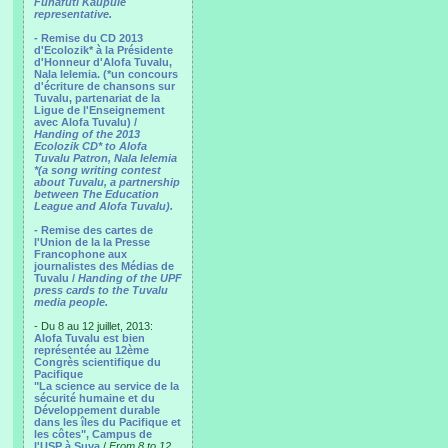
Funafuti Kaupule
representative.
- Remise du CD 2013
d'Ecolozik* à la Présidente
d'Honneur d'Alofa Tuvalu,
Nala Ielemia. (*un concours
d'écriture de chansons sur
Tuvalu, partenariat de la
Ligue de l'Enseignement
avec Alofa Tuvalu) /
Handing of the 2013
Ecolozik CD* to Alofa
Tuvalu Patron, Nala Ielemia
*(a song writing contest
about Tuvalu, a partnership
between The Education
League and Alofa Tuvalu).
- Remise des cartes de
l'Union de la la Presse
Francophone aux
journalistes des Médias de
Tuvalu /
Handing of the UPF
press cards to the Tuvalu
media people.
- Du 8 au 12 juillet, 2013:
Alofa Tuvalu est bien
représentée au 12ème
Congrès scientifique du
Pacifique
"La science au service de la
sécurité humaine et du
Développement durable
dans les îles du Pacifique et
les côtes", Campus de
l'USP à Suva
/
From 8 to 12