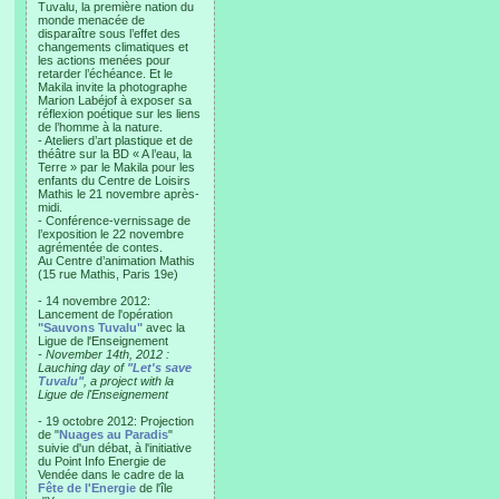
Tuvalu, la première nation du
monde menacée de
disparaître sous l’effet des
changements climatiques et
les actions menées pour
retarder l’échéance. Et le
Makila invite la photographe
Marion Labéjof à exposer sa
réflexion poétique sur les liens
de l’homme à la nature.
- Ateliers d’art plastique et de
théâtre sur la BD « A l’eau, la
Terre » par le Makila pour les
enfants du Centre de Loisirs
Mathis le 21 novembre après-
midi.
- Conférence-vernissage de
l’exposition le 22 novembre
agrémentée de contes.
Au Centre d’animation Mathis
(15 rue Mathis, Paris 19e)
- 14 novembre 2012:
Lancement de l'opération
"Sauvons Tuvalu"
avec la
Ligue de l'Enseignement
- November 14th, 2012 :
Lauching day of
"Let's save
Tuvalu"
, a project with la
Ligue de l'Enseignement
- 19 octobre 2012: Projection
de "
Nuages au Paradis
"
suivie d'un débat, à l'initiative
du Point Info Energie de
Vendée dans le cadre de la
Fête de l'Energie
de l'île