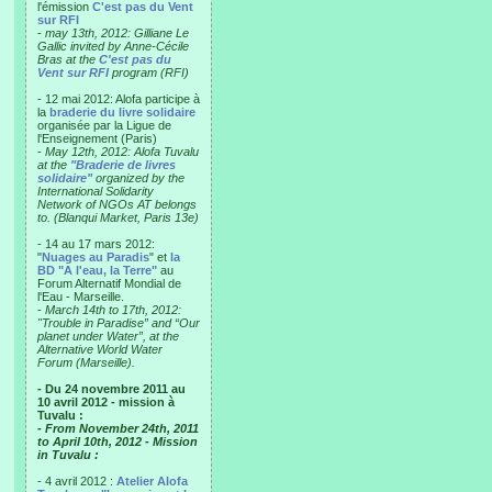
l'émission
C'est pas du Vent
sur RFI
-
may 13th, 2012: Gilliane Le
Gallic invited by Anne-Cécile
Bras at the
C'est pas du
Vent sur RFI
program (RFI)
- 12 mai 2012: Alofa participe à
la
braderie du livre solidaire
organisée par la Ligue de
l'Enseignement (Paris)
-
May 12th, 2012: Alofa Tuvalu
at the
"Braderie de livres
solidaire"
organized by the
International Solidarity
Network of NGOs AT belongs
to. (Blanqui Market, Paris 13e)
- 14 au 17 mars 2012:
"
Nuages au Paradis
" et
la
BD "A l'eau, la Terre"
au
Forum Alternatif Mondial de
l'Eau - Marseille.
-
March 14th to 17th, 2012:
"Trouble in Paradise” and “Our
planet under Water”, at the
Alternative World Water
Forum (Marseille).
- Du 24 novembre 2011 au
10 avril 2012 - mission à
Tuvalu :
- From November 24th, 2011
to April 10th, 2012 - Mission
in Tuvalu :
- 4 avril 2012 :
Atelier Alofa