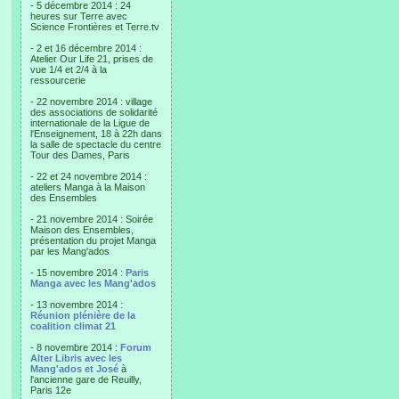
- 5 décembre 2014 : 24
heures sur Terre avec
Science Frontières et Terre.tv
- 2 et 16 décembre 2014 :
Atelier Our Life 21, prises de
vue 1/4 et 2/4 à la
ressourcerie
- 22 novembre 2014 : village
des associations de solidarité
internationale de la Ligue de
l'Enseignement, 18 à 22h dans
la salle de spectacle du centre
Tour des Dames, Paris
- 22 et 24 novembre 2014 :
ateliers Manga à la Maison
des Ensembles
- 21 novembre 2014 : Soirée
Maison des Ensembles,
présentation du projet Manga
par les Mang'ados
- 15 novembre 2014 :
Paris
Manga avec les Mang'ados
- 13 novembre 2014 :
Réunion plénière de la
coalition climat 21
- 8 novembre 2014 :
Forum
Alter Libris avec les
Mang'ados et José
à
l'ancienne gare de Reuilly,
Paris 12e