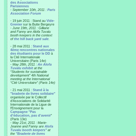
des Associations
Parisiennes
-
September 10th, 2011 :
Paris
Association Forum
- 19 juin 2011 : Stand au
Vide-
Grenier
sur la Butte Bergeyre
-
June 19th, 2011 : Gilliane
and Fanny are Alofa Tuvalu
booth keepers in the context
of
the hill back yard sale
.
- 28 mai 2011 :
Stand aux
4ème rencontres nationales
des étudiants pour le DD
à
la Cité Internationale
Universitaire (Paris 14e)
-
May 28th, 2011 :
An Alofa
Tuvalu exhibit
at the
“Students for sustainable
development” 4th National
meeting at the International
“Cité Universitaire” (Paris 14e)
- 21 mai 2011 :
Stand à la
"braderie de livres solidaire"
organisée par le Collectif
d'Associations de Solidarité
Internationale de la Ligue de
l'Enseignement pour la
Campagne "Pas
d'éducation, pas d'avenir
"
(Paris 13e)
-
May 21st, 2011 : Marie-
Jeanne and Fanny are
Alofa
Tuvalu booth keepers"
at
the
"Braderie de livres