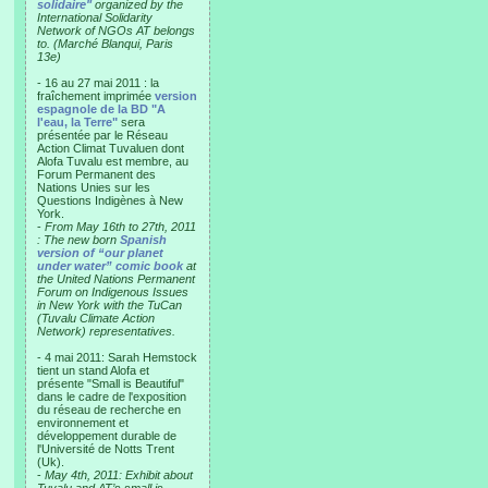
solidaire"
organized by the
International Solidarity
Network of NGOs AT belongs
to. (Marché Blanqui, Paris
13e)
- 16 au 27 mai 2011 : la
fraîchement imprimée
version
espagnole de la BD "A
l'eau, la Terre"
sera
présentée par le Réseau
Action Climat Tuvaluen dont
Alofa Tuvalu est membre, au
Forum Permanent des
Nations Unies sur les
Questions Indigènes à New
York.
-
From May 16th to 27th, 2011
: The new born
Spanish
version of “our planet
under water” comic book
at
the United Nations Permanent
Forum on Indigenous Issues
in New York with the TuCan
(Tuvalu Climate Action
Network) representatives.
- 4 mai 2011: Sarah Hemstock
tient un stand Alofa et
présente "Small is Beautiful"
dans le cadre de l'exposition
du réseau de recherche en
environnement et
développement durable de
l'Université de Notts Trent
(Uk).
-
May 4th, 2011: Exhibit about