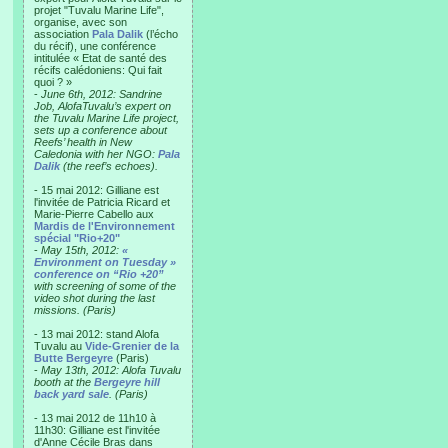
projet "Tuvalu Marine Life",
organise, avec son
association
Pala Dalik
(l’écho
du récif), une conférence
intitulée « Etat de santé des
récifs calédoniens: Qui fait
quoi ? »
-
June 6th, 2012: Sandrine
Job, AlofaTuvalu’s expert on
the Tuvalu Marine Life project,
sets up a conference about
Reefs’ health in New
Caledonia with her NGO:
Pala
Dalik
(the reef’s echoes).
- 15 mai 2012: Gilliane est
l'invitée de Patricia Ricard et
Marie-Pierre Cabello aux
Mardis de l'Environnement
spécial "Rio+20"
-
May 15th, 2012:
«
Environment on Tuesday »
conference on “Rio +20”
with screening of some of the
video shot during the last
missions. (Paris)
- 13 mai 2012: stand Alofa
Tuvalu au
Vide-Grenier de la
Butte Bergeyre
(Paris)
-
May 13th, 2012: Alofa Tuvalu
booth at the
Bergeyre hill
back yard sale
. (Paris)
- 13 mai 2012 de 11h10 à
11h30: Gilliane est l'invitée
d'Anne Cécile Bras dans