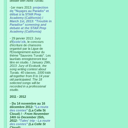
debate with Alofa Tuvalu.
-1er mars 2013:
projection
de "Nuages au Paradis" et
débat à la STAR Prep
Academy (Californie) /
March 1st, 2013: "Trouble in
Paradise" screening and
debate at the STAR Prep
Academy (California)
- 29 janvier 2013: Jury
d'
Ecolo'zik
, le concours
d'écriture de chansons
organisé par la Ligue de
l'Enseignement autour du
thème "Sauvons Tuvalu". Les
lauréats enregistreront leur
titre en studio. /
January 29th,
2013: Jury of Ecolozik, the
song writing contest about
Tuvalu. 40 classes, 1000 kids
all together from 8 to 14 year
old participated. The 18
selected songs will be
recorded in a professional
studio.
2011 - 2012
- Du 14 novembre au 16
décembre 2012:
"La route
des contes"
(La Celle St
Cloud) /
- From November
14th to December 15th,
2012:
"Tales' trip - La route
des contes"
(La Celle St
Cloud)
: