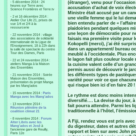
(étranger), venu pour l’occasion
- 5 décembre 2014 : 24
heures sur Terre avec
accusation d’achat de voix élect
Science Frontières et Terre.tv
Ministre était accusé par un can
- 2 et 16 décembre 2014 :
une vieille femme qui le lui dema
Atelier Our Life 21, prises de
bien entendu parler de « l’affair
vue 1/4 et 2/4 à la
ressourcerie
plaidoiries pendant quelques minu
une leçon de démocratie pour n
- 22 novembre 2014 : village
faisais ma première visite pour l
des associations de solidarité
internationale de la Ligue de
Kokopelli (merci), j’ai été surpri
l'Enseignement, 18 à 22h dans
dans un appartement/ bureau occi
la salle de spectacle du centre
Tour des Dames, Paris
meublé à l’occidentale. Plus en
le lagon fait plus couleur local
- 22 et 24 novembre 2014 :
la cuisine valent celle d’un gran
ateliers Manga à la Maison
des Ensembles
permis aussi de découvrir le jard
les différents types de pastèque
- 21 novembre 2014 : Soirée
Maison des Ensembles,
variété pour voir ce que chacune
présentation du projet Manga
qui risque bien ici d’en faire 20 !
par les Mang'ados
- 15 novembre 2014 :
Paris
Le rythme est donc moins inten
Manga avec les Mang'ados
diversifié…. La devise du jour, à
- 13 novembre 2014 :
fait pourra attendre. Parmi les l
Réunion plénière de la
traditionnelle à l’hôtel, l’émissi
coalition climat 21
- 8 novembre 2014 :
Forum
A Fiji, rendez vous est pris avec
Alter Libris avec les
du digesteur, dates et autres d
Mang'ados et José
à
l'ancienne gare de Reuilly,
rapport et bien sur avec John po
Paris 12e