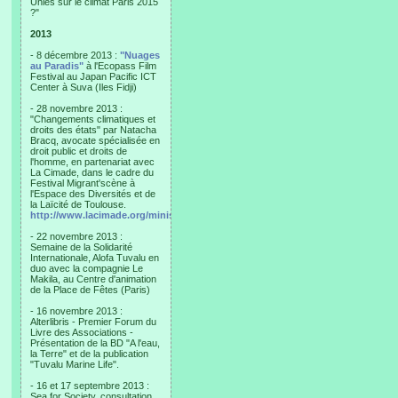
Unies sur le climat Paris 2015
?"
2013
- 8 décembre 2013 :
"Nuages
au Paradis"
à l'Ecopass Film
Festival au Japan Pacific ICT
Center à Suva (Iles Fidji)
- 28 novembre 2013 :
"Changements climatiques et
droits des états" par Natacha
Bracq, avocate spécialisée en
droit public et droits de
l'homme, en partenariat avec
La Cimade, dans le cadre du
Festival Migrant'scène à
l'Espace des Diversités et de
la Laïcité de Toulouse.
http://www.lacimade.org/minisites/migrantscene
- 22 novembre 2013 :
Semaine de la Solidarité
Internationale, Alofa Tuvalu en
duo avec la compagnie Le
Makila, au Centre d'animation
de la Place de Fêtes (Paris)
- 16 novembre 2013 :
Alterlibris - Premier Forum du
Livre des Associations -
Présentation de la BD "A l'eau,
la Terre" et de la publication
"Tuvalu Marine Life".
- 16 et 17 septembre 2013 :
Sea for Society, consultation