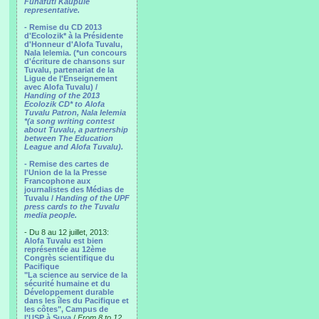
Funafuti Kaupule
representative.
- Remise du CD 2013
d'Ecolozik* à la Présidente
d'Honneur d'Alofa Tuvalu,
Nala Ielemia. (*un concours
d'écriture de chansons sur
Tuvalu, partenariat de la
Ligue de l'Enseignement
avec Alofa Tuvalu) /
Handing of the 2013
Ecolozik CD* to Alofa
Tuvalu Patron, Nala Ielemia
*(a song writing contest
about Tuvalu, a partnership
between The Education
League and Alofa Tuvalu).
- Remise des cartes de
l'Union de la la Presse
Francophone aux
journalistes des Médias de
Tuvalu /
Handing of the UPF
press cards to the Tuvalu
media people.
- Du 8 au 12 juillet, 2013:
Alofa Tuvalu est bien
représentée au 12ème
Congrès scientifique du
Pacifique
"La science au service de la
sécurité humaine et du
Développement durable
dans les îles du Pacifique et
les côtes", Campus de
l'USP à Suva
/
From 8 to 12