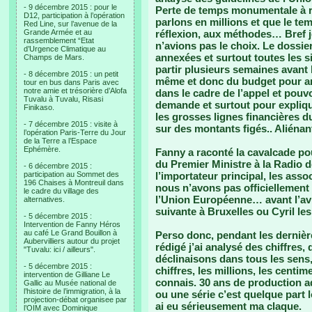
- 9 décembre 2015 : pour le
Perte de temps monumentale à ra
D12, participation à l’opération
parlons en millions et que le tem
Red Line, sur l’avenue de la
Grande Armée et au
réflexion, aux méthodes… Bref j
rassemblement “Etat
n’avions pas le choix. Le dossi
d’Urgence Climatique au
annexées et surtout toutes les si
Champs de Mars.
partir plusieurs semaines avant 
- 8 décembre 2015 : un petit
même et donc du budget pour arr
tour en bus dans Paris avec
notre amie et trésorière d’Alofa
dans le cadre de l’appel et pouv
Tuvalu à Tuvalu, Risasi
demande et surtout pour expliq
Finikaso.
les grosses lignes financières du
- 7 décembre 2015 : visite à
sur des montants figés.. Aliénant
l’opération Paris-Terre du Jour
de la Terre a l’Espace
Ephémère.
Fanny a raconté la cavalcade pou
du Premier Ministre à la Radio d
- 6 décembre 2015 :
participation au Sommet des
l’importateur principal, les ass
196 Chaises à Montreuil dans
nous n’avons pas officiellement 
le cadre du village des
l’Union Européenne… avant l’avi
alternatives.
suivante à Bruxelles ou Cyril les 
- 5 décembre 2015 :
Intervention de Fanny Héros
au café Le Grand Bouillon à
Perso donc, pendant les dernièr
Aubervilliers autour du projet
rédigé j’ai analysé des chiffres,
"Tuvalu: ici / ailleurs".
déclinaisons dans tous les sens,
- 5 décembre 2015 :
chiffres, les millions, les centim
intervention de Gilliane Le
connais. 30 ans de production ad
Gallic au Musée national de
l’histoire de l’immigration, à la
ou une série c’est quelque part 
projection-débat organisee par
ai eu sérieusement ma claque.
l’OIM avec Dominique