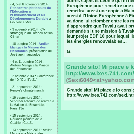
autres sujets et Leonie qui m’hé
- 4, 5 et 6 novembre 2014 :
Européenne pour remettre une c
Rencontres Nationales de
remettrai aussi une copie à Malc
l'Education à
l'Environnement et au
aussi à l’Union Européenne à Fid
Développement Durable
à
va donc lui retomber entre les ma
Gouville s/Mer
d’apprendre que Tuvalu avait pr
- 3 novembre 2014 : CA
demandé si une mission à Tuvalu
stratégique du Réseau Action
leur projet EDF 10 pour lequel il
Climat
les énergies renouvelables…
- 18 octobre 2014 :
Atelier
Manga à la Maison des
G.
Ensembles
, présentation de
José aux mang'ados
- 4 et 11 octobre 2014 :
Ateliers Manga à la Maison
Grande sito! Mi piace e lo
des Ensembles
http://www.ixes.741.com/
- 2 octobre 2014 : Conférence
(Sexi6049<at>yahoo.co
de 4D "Our life 21"
- 21 septembre 2014 :
Grande sito! Mi piace e lo consig
People's climate march
http://www.ixes.741.com/sexi.ht
- 19 septembre 2014 :
Vendredi solidaire de rentrée à
la Maison de Ensembles,
Paris 13e
- 15 septembre 2014 :
Réunion plénière de la
Coalition Cop21
- 13 septembre 2014 : Atelier
Manga à la Maison des