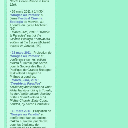
(Porte Doree Palace in Paris
12e).
- 26 mars 2011 à 14h30 :
"
Nuages au Paradis
" au
3eme
Festival Cinéma
Ecologie
de Vanves, au
Théâtre du Lycée Michelet
(92)
-
March 26th, 2011 : "Trouble
in Paradise" part of the
Cinéma Ecologie Festival 3rd
edition, at the Lycée Michelet
theater in Vanves, (92)
-
23 mars 2011
: Projection de
"
Nuages au Paradis
" et
conférence sur les actions
d'Alofa à Tuvalu, par Sarah
pour la Société des Iles du
Pacifique de Grande Bretagne
et d'Ireland à l'église St
Philippe à Londres.
-
March, 23rd, 2011
:
"
Trouble in Paradise
"
screening and lecture on what
Alofa Tuvalu is doing in Tuvalu,
for the Pacific Islands Society
of the UK and Ireland at St
Philips Church, Earls Court,
London, by Sarah Hemstock
-
11 mars 2011
: Projection de
"
Nuages au Paradis
" et
conférence sur les actions
d'Alofa à Tuvalu, par Sarah
pour les étudiants de