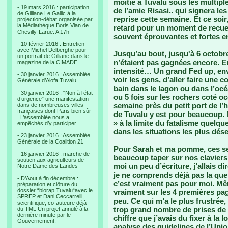
moitié à Tuvalu sous les multiple
- 19 mars 2016 : participation
de l’amie Risasi.. qui signera 
de Gilliane Le Gallic à la
reprise cette semaine. Et ce soir
projection-débat organisée par
la Médiathèque Boris Vian de
retard pour un moment de recue
Chevilly-Larue. A 17h
souvent éprouvantes et fortes e
- 10 février 2016 : Entretien
avec Michel Delberghe pour
Jusqu’au bout, jusqu'à 6 octobre,
un portrait de Gilliane dans le
n’étaient pas gagnées encore. En
magazine de la CIMADE
intensité… Un grand Fed up, envie
- 30 janvier 2016 : Assemblée
voir les gens, d’aller faire une 
Générale d’Alofa Tuvalu
bain dans le lagon ou dans l’océ
- 30 janvier 2016 : “Non à l’état
ou 5 fois sur les rochers coté o
d’urgence” une manifestation
semaine près du petit port de l’h
dans de nombreuses villes
françaises dont Paris bien sûr
de Tuvalu y est pour beaucoup. 
. L’assemblée nous a
» à la limite du fatalisme quelq
empêchés d’y participer.
dans les situations les plus dése
- 23 janvier 2016 : Assemblée
Générale de la Coalition 21
Pour Sarah et ma pomme, ces se
- 16 janvier 2016 : marche de
beaucoup taper sur nos claviers
soutien aux agriculteurs de
moi un peu d’écriture, j’allais d
Notre Dame des Landes
je ne comprends déjà pas la que
- D’Aout à fin décembre :
c’est vraiment pas pour moi. Mêm
préparation et clôture du
dossier “biorap Tuvalu“avec le
vraiment sur les 4 premières pag
SPREP et Dani Ceccarrelli,
peu. Ce qui m’a le plus frustré
scientifique, co-auteure déjà
trop grand nombre de prises de t
du TML Un projet annulé à la
dernière minute par le
chiffre que j’avais du fixer à la 
Gouvernement.
analyse des guidelines de l’Uni