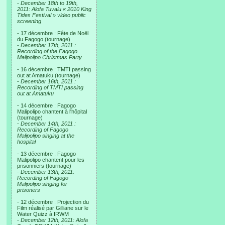
-
December 18th to 19th,
2011: Alofa Tuvalu « 2010 King
Tides Festival » video public
screening
- 17 décembre : Fête de Noël
du Fagogo (tournage)
-
December 17th, 2011 :
Recording of the Fagogo
Malipolipo Christmas Party
- 16 décembre : TMTI passing
out at Amatuku (tournage)
-
December 16th, 2011 :
Recording of TMTI passing
out at Amatuku
- 14 décembre : Fagogo
Malipolipo chantent à l'hôpital
(tournage)
-
December 14th, 2011 :
Recording of Fagogo
Malipolipo singing at the
hospital
- 13 décembre : Fagogo
Malipolipo chantent pour les
prisonniers (tournage)
-
December 13th, 2011:
Recording of Fagogo
Malipolipo singing for
prisoners
- 12 décembre : Projection du
Film réalisé par Gilliane sur le
Water Quizz à IRWM
-
December 12th, 2011: Alofa