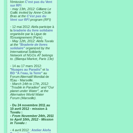
l'émission
C'est pas du Vent
sur RFI
-
may 13th, 2012: Gilliane Le
Gallic invited by Anne-Cécile
Bras at the
C'est pas du
Vent sur RFI
program (RFI)
- 12 mai 2012: Alofa participe à
la
braderie du livre solidaire
organisée par la Ligue de
l'Enseignement (Paris)
-
May 12th, 2012: Alofa Tuvalu
at the
"Braderie de livres
solidaire"
organized by the
International Solidarity
Network of NGOs AT belongs
to. (Blanqui Market, Paris 13e)
- 14 au 17 mars 2012:
"
Nuages au Paradis
" et
la
BD "A l'eau, la Terre"
au
Forum Alternatif Mondial de
l'Eau - Marseille.
-
March 14th to 17th, 2012:
"Trouble in Paradise” and “Our
planet under Water”, at the
Alternative World Water
Forum (Marseille).
- Du 24 novembre 2011 au
10 avril 2012 - mission à
Tuvalu :
- From November 24th, 2011
to April 10th, 2012 - Mission
in Tuvalu :
- 4 avril 2012 :
Atelier Alofa