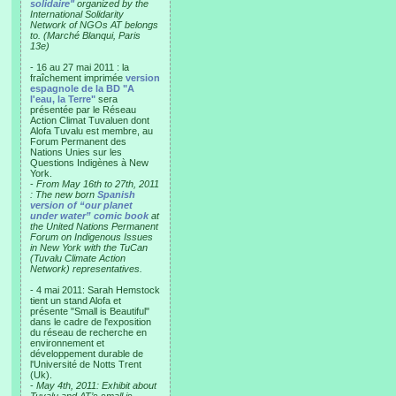
solidaire"
organized by the
International Solidarity
Network of NGOs AT belongs
to. (Marché Blanqui, Paris
13e)
- 16 au 27 mai 2011 : la
fraîchement imprimée
version
espagnole de la BD "A
l'eau, la Terre"
sera
présentée par le Réseau
Action Climat Tuvaluen dont
Alofa Tuvalu est membre, au
Forum Permanent des
Nations Unies sur les
Questions Indigènes à New
York.
-
From May 16th to 27th, 2011
: The new born
Spanish
version of “our planet
under water” comic book
at
the United Nations Permanent
Forum on Indigenous Issues
in New York with the TuCan
(Tuvalu Climate Action
Network) representatives.
- 4 mai 2011: Sarah Hemstock
tient un stand Alofa et
présente "Small is Beautiful"
dans le cadre de l'exposition
du réseau de recherche en
environnement et
développement durable de
l'Université de Notts Trent
(Uk).
-
May 4th, 2011: Exhibit about