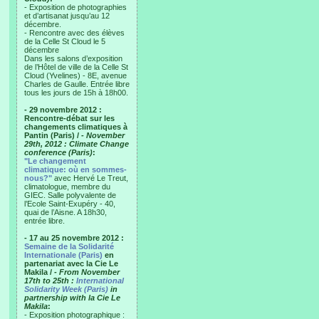
- Exposition de photographies
et d’artisanat jusqu’au 12
décembre.
- Rencontre avec des élèves
de la Celle St Cloud le 5
décembre
Dans les salons d’exposition
de l’Hôtel de ville de la Celle St
Cloud (Yvelines) - 8E, avenue
Charles de Gaulle. Entrée libre
tous les jours de 15h à 18h00.
- 29 novembre 2012 :
Rencontre-débat sur les
changements climatiques à
Pantin (Paris) /
- November
29th, 2012 : Climate Change
conference (Paris)
:
"Le changement
climatique: où en sommes-
nous?"
avec Hervé Le Treut,
climatologue, membre du
GIEC. Salle polyvalente de
l’Ecole Saint-Exupéry - 40,
quai de l’Aisne. A 18h30,
entrée libre.
- 17 au 25 novembre 2012 :
Semaine de la Solidarité
Internationale (Paris)
en
partenariat avec la Cie Le
Makila /
- From November
17th to 25th :
International
Solidarity Week (Paris)
in
partnership with la Cie Le
Makila
:
- Exposition photographique :