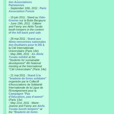
des Associations
Parisiennes
-
September 10th, 2011 :
Paris
Association Forum
- 19 juin 2011 : Stand au
Vide-
Grenier
sur la Butte Bergeyre
-
June 19th, 2011 : Gilliane
and Fanny are Alofa Tuvalu
booth keepers in the context
of
the hill back yard sale
.
- 28 mai 2011 :
Stand aux
4ème rencontres nationales
des étudiants pour le DD
à
la Cité Internationale
Universitaire (Paris 14e)
-
May 28th, 2011 :
An Alofa
Tuvalu exhibit
at the
“Students for sustainable
development” 4th National
meeting at the International
“Cité Universitaire” (Paris 14e)
- 21 mai 2011 :
Stand à la
"braderie de livres solidaire"
organisée par le Collectif
d'Associations de Solidarité
Internationale de la Ligue de
l'Enseignement pour la
Campagne "Pas
d'éducation, pas d'avenir
"
(Paris 13e)
-
May 21st, 2011 : Marie-
Jeanne and Fanny are
Alofa
Tuvalu booth keepers"
at
the
"Braderie de livres