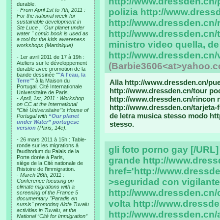
http://www.dressden.cn/p
durable.
-
From April 1st to 7th, 2011 :
polizia http://www.dress
For the national week for
http://www.dressden.cn/
sustainable development in
Ste Luce , "Our planet under
http://www.dressden.cn/ta
water " comic book is used as
a tool for the kids awareness
ministro video quella, d
workshops (Martinique)
http://www.dressden.cn/
- 1er avril 2011 de 17 à 19h :
Ateliers sur le développement
(Barbie3606<at>yahoo.
durable avec promotion de la
bande dessinée "
"A l'eau, la
Terre"
" à la Maison du
Alla http://www.dressden.cn/puer
Portugal, Cité Internationale
http://www.dressden.cn/tour po
Universitaire de Paris.
http://www.dressden.cn/rincon 
-
April, 1st, 2011 : Workshop
on CC at the International
http://www.dressden.cn/tarjeta-fe
“Cité Universitaire”’s House of
de letra musica stesso modo ht
Portugal with
“Our planet
under Water” portugese
stesso.
version
(Paris, 14e).
- 26 mars 2011 à 15h : Table-
ronde sur les migrations à
gli foto porno gay [/URL]
l’auditorium du Palais de la
Porte dorée à Paris,
grande http://www.dress
siège de la Cité nationale de
l’histoire de l’immigration.
href='http://www.dressde
-
March 26th, 2011 :
>seguridad con vigilant
Conference focusing on
climate migrations with a
http://www.dressden.cn/c
screening of the France 5
documentary "Paradis en
volta http://www.dressde
sursis" promoting Alofa Tuvalu
activities in Tuvalu, at the
http://www.dressden.cn
National “Cité for Immigration”