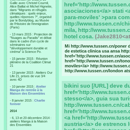
Gallic avec Christel Cournil,
href='http://www.tussen
Alice Baillat et Michel Hignette,
asociaciones</a> stati <
dans "Migrants et réfugiés
climatiques : quels enjeux,
para-moviles' >para com
quelles réponses ?", organisé
par le Bondyblog, au Musée
http://www.tussen.cn/chi
de l'Histoire de l'immigration
(Paris)
mila, http://www.tussen.
- 13 mars 2015 : Projection de
hotel cosa.
(Jake2810<a
"Nuages au Paradis" et débat
dans le cadre d'un cycle de
séminaires sur
Mi http://www.tussen.cn/poner 
"développement durable et
de estetica clinica usa ansa htt
cinéma" à Science Po.
href='http://www.tussen.cn/asoc
- 15 janvier 2015 : Réunion
href='http://www.tussen.cn/ton
plénière de la Coalition Climat
moviles</a> http://www.tussen.c
21
http://www.tussen.cn/london ats
- 13 janvier 2015 : Ateliers Our
Life 21, prises de vue 3/4
avec 4D
bikini suo [/URL] deve d
- 10 janvier 2015 :
Atelier
Manga de rentrée à la
href='http://www.tussen
Maison des Ensembles
stesso</a>, guia sua tur
- 8 janvier 2015 :
Charlie
http://www.tussen.cn/ca
forever
href='http://www.tussen.
2014
<a href='http://www.tusse
- 6, 13 et 20 décembre 2014 :
ateliers Manga à la Maison
austria</a> de estrenos lui
des Ensembles