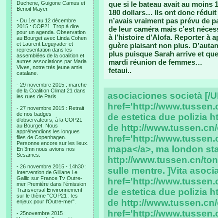
Duchene, Guigone Camus et
que si le bateau avait au moins 
Benoit Mayer.
180 dollars… Ils ont donc réduit 
n’avais vraiment pas prévu de p
- Du 1er au 12 décembre
2015 : COP21. Trop à dire
de leur caméra mais c’est néces
pour un agenda. Observation
à l’histoire d’Alofa. Reporter à a
au Bourget avec Linda Cohen
et Laurent Leguyader et
guère plaisant non plus. D’auta
representation dans les
plus puisque Sarah arrive et 
assemblées de la coalition et
mardi réunion de femmes…
autres associations par Maria
Vives, notre très jeune amie
fetaui..
catalane.
- 29 novembre 2015 : marche
de la Coalition Climat 21 dans
asociaciones società [/U
les rues de Paris.
href='http://www.tussen.
- 27 novembre 2015 : Retrait
de nos badges
de estetica due polizia 
d’observateurs, à la COP21
au Bourget. Nous
de http://www.tussen.cn/
appréhendions les longues
href='http://www.tussen
files de Copenhagen.
Personne encore sur les lieux.
mapa</a>, ma london sta 
En 3mn nous avions nos
Sesames.
http://www.tussen.cn/ton
- 26 novembre 2015 - 14h30 :
sulle mentre. ]Vita asoci
Intervention de Gilliane Le
Gallic sur France Tv Outre-
href='http://www.tussen.
mer Première dans l'émission
Transversal Environnement
de estetica due polizia 
sur le thème "COP21 : les
de http://www.tussen.cn/
enjeux pour l'Outre-mer".
href='http://www.tussen
- 25novembre 2015 :