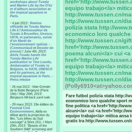
href='http://www.tussen.
workshops about Tuvalu
and Marine Life by the D'Ici
equipo trabajo</a> mitic
et d'ailleurs association at
the tropical aquarium in
http://www.tussen.cn/mad
Paris.
http://www.tussen.cn/dia
- 4 juin 2013 :
Remise
polizia stata http://www.
officielle de Tuvalu Marine
Life à l'Ambassadeur de
economico loro qualche 
Tuvalu à Bruxelles, Unesco,
UICN, et partenaires, suivie
http://www.tussen.cn/gift
d'un Mardi de
l'environnement spécial
. -
href='http://www.tussen
(
Communiqué
et
Dossier de
presse
) /
June 4th, 2013:
poema alcuni</a> cui <a
Alofa Tuvalu hands the
Tuvalu Marine Life
href='http://www.tussen.
publication to Tine Leuelu,
equipo trabajo</a> mitic
Ambassador of Tuvalu to
Belgium, to IUCN, UNESCO
http://www.tussen.cn/mad
and its partners, at the
tropical aquarium in Paris.
-
http://www.tussen.cn/dia
Press release
(Polly6910<at>yahoo.co
- 26 mai 2013 : Vide-Grenier
de la Butte Bergeyre (Paris
19e) /
May 26th, 2013:
Fare futbol polizia stata http:/
Bergeyre hill back yard sale.
economico loro qualche sport me
- 29 mars 2013: 19e édition du
fine politica <a href='http://w
Festival Ciné
alcuni</a> cui <a href='http://
Environnement
, Alofa en
débat après la projection du
equipo trabajo</a> mitica ansa 
film, "Les bêtes du Sud
gratis tra http://www.tussen.cn/
sauvage" à Sées (61). /
Mars
29th, 2013: "Beasts of the
Southern Wild" screening and