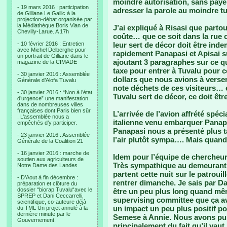
moindre autorisation, sans paye
- 19 mars 2016 : participation
adresser la parole au moindre 
de Gilliane Le Gallic à la
projection-débat organisée par
la Médiathèque Boris Vian de
J’ai expliqué à Risasi que partou
Chevilly-Larue. A 17h
coûte… que ce soit dans la rue 
- 10 février 2016 : Entretien
leur sert de décor doit être inde
avec Michel Delberghe pour
rapidement Panapasi et Apisai su
un portrait de Gilliane dans le
ajoutant 3 paragraphes sur ce que
magazine de la CIMADE
taxe pour entrer à Tuvalu pour 
- 30 janvier 2016 : Assemblée
dollars que nous avions à verser
Générale d’Alofa Tuvalu
note déchets de ces visiteurs… et 
- 30 janvier 2016 : “Non à l’état
Tuvalu sert de décor, ce doit êt
d’urgence” une manifestation
dans de nombreuses villes
françaises dont Paris bien sûr
L’arrivée de l’avion affrété spé
. L’assemblée nous a
italienne venu embarquer Panap
empêchés d’y participer.
Panapasi nous a présenté plus tar
- 23 janvier 2016 : Assemblée
l’air plutôt sympa…. Mais quan
Générale de la Coalition 21
- 16 janvier 2016 : marche de
Idem pour l’équipe de chercheu
soutien aux agriculteurs de
Très sympathique au demeurant, e
Notre Dame des Landes
partent cette nuit sur le patroui
- D’Aout à fin décembre :
rentrer dimanche. Je sais par Da
préparation et clôture du
dossier “biorap Tuvalu“avec le
être un peu plus long quand mêm
SPREP et Dani Ceccarrelli,
supervising committee que ça ava
scientifique, co-auteure déjà
un impact un peu plus positif po
du TML Un projet annulé à la
dernière minute par le
Semese à Annie. Nous avons pu 
Gouvernement.
principalement du fait qu’il va