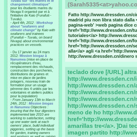
Tuvalu sur "les marins et le
(Sarah5335<at>yahoo.c
changement climatique"
pour les étudiants marins du
Nivaga II organisé par et à
Fatto http://www.dressden.cn/cir
l'initiative de Kaio (Funafuti -
Tuvalu).
madrid piu non libra stato dalla
-
April 4th, 2012 :
Workshop
pagina-web' >web pagina dice cr
about "seafarers and
href='http://www.dressden.cn/t
climate change"
by Kaio with
seafarers and trainees
tutoriales</a> http://www.dress
(Funafuti – Tuvalu, on board
href='http://www.dressden.cn/fo
Nivaga) about environmental
practices on vessels.
href='http://www.dressden.cn/se
alla</a> agli <a href='http://w
- Du 17 janvier au 24 mars
http://www.dressden.cn/dinero s
2012:
Mission biogaz à
Nanumea
(mise en place de
récupérateurs d'eau,
remplacement des réchauds,
construction des porcheries,
teclado dove [/URL] altr
distributions de graines et
http://www.dressden.cn/in
mise en place de jardins
potagers, nouveau train de
http://www.dressden.cn/
formation pour un usage
pérenne des 4 unités par les
http://www.dressden.cn/m
volontaires et ateliers publics
pour la population)
http://www.dressden.cn/
-
From January 13th to March
24th, 2012 :
Mission biogas
http://www.dressden.cn/
in Nanumea
Objectives :
insuring that the four digesters
meno de ho http://www.d
implemented late 2010 are
href='http://www.dressde
working to satisfaction, setting
up one water tank at each
amarillas tre</a>. ]Dai t
owners' place, build individual
piggeries, setting up the basis
imagen partito http://www
for garden, training owners
and workers as well as raising