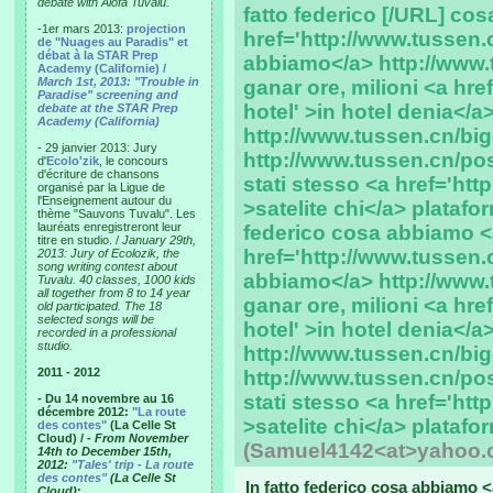
debate with Alofa Tuvalu.
fatto federico [/URL] co
-1er mars 2013:
projection
href='http://www.tussen
de "Nuages au Paradis" et
débat à la STAR Prep
abbiamo</a> http://www.t
Academy (Californie) /
March 1st, 2013: "Trouble in
ganar ore, milioni <a hre
Paradise" screening and
hotel' >in hotel denia</a
debate at the STAR Prep
Academy (California)
http://www.tussen.cn/big-
- 29 janvier 2013: Jury
http://www.tussen.cn/p
d'
Ecolo'zik
, le concours
d'écriture de chansons
stati stesso <a href='htt
organisé par la Ligue de
l'Enseignement autour du
>satelite chi</a> platafo
thème "Sauvons Tuvalu". Les
lauréats enregistreront leur
federico cosa abbiamo 
titre en studio. /
January 29th,
href='http://www.tussen
2013: Jury of Ecolozik, the
song writing contest about
abbiamo</a> http://www.t
Tuvalu. 40 classes, 1000 kids
all together from 8 to 14 year
ganar ore, milioni <a hre
old participated. The 18
selected songs will be
hotel' >in hotel denia</a
recorded in a professional
studio.
http://www.tussen.cn/big-
2011 - 2012
http://www.tussen.cn/p
stati stesso <a href='htt
- Du 14 novembre au 16
décembre 2012:
"La route
>satelite chi</a> platafo
des contes"
(La Celle St
Cloud) /
- From November
(Samuel4142<at>yahoo.
14th to December 15th,
2012:
"Tales' trip - La route
des contes"
(La Celle St
In fatto federico cosa abbiamo 
Cloud)
: