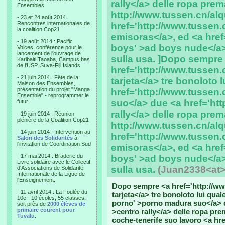
rally</a> delle ropa pr
Ensembles
http://www.tussen.cn/alq
- 23 et 24 août 2014 :
Rencontres internationales de
href='http://www.tussen
la coalition Cop21
emisoras</a>, ed <a href
- 19 août 2014 : Pacific
boys' >ad boys nude</a>
Voices, conférence pour le
lancement de l'ouvrage de
sulla usa. ]Dopo sempre
Karibaiti Taoaba, Campus bas
de l'USP, Suva-Fiji Islands
href='http://www.tussen.c
- 21 juin 2014 : Fête de la
tarjeta</a> tre bonoloto l
Maison des Ensembles,
présentation du projet "Manga
href='http://www.tussen
Ensemble" - reprogrammer le
suo</a> due <a href='htt
futur.
rally</a> delle ropa pr
- 19 juin 2014 : Réunion
plénière de la Coalition Cop21
http://www.tussen.cn/alq
- 14 juin 2014 : Intervention au
href='http://www.tussen
Salon des Solidarités
à
l'invitation de Coordination Sud
emisoras</a>, ed <a href
- 17 mai 2014 : Braderie du
boys' >ad boys nude</a>
Livre solidaire avec le Collectif
sulla usa.
(Juan2338<at
d'Associations de Solidarité
Internationale de la Ligue de
l'Enseignement.
Dopo sempre <a href='http://www.
- 11 avril 2014 : La Foulée du
tarjeta</a> tre bonoloto lui qua
10e - 10 écoles, 55 classes,
porno' >porno madura suo</a> du
soit près de
2000 élèves de
primaire courent pour
>centro rally</a> delle ropa pr
Tuvalu
.
coche-tenerife suo lavoro <a hr