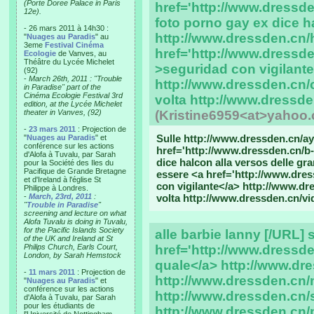
(Porte Doree Palace in Paris
href='http://www.dressde
12e).
foto porno gay ex dice h
- 26 mars 2011 à 14h30 :
http://www.dressden.cn/
"
Nuages au Paradis
" au
3eme
Festival Cinéma
href='http://www.dressde
Ecologie
de Vanves, au
Théâtre du Lycée Michelet
>seguridad con vigilant
(92)
-
March 26th, 2011 : "Trouble
http://www.dressden.cn/c
in Paradise" part of the
Cinéma Ecologie Festival 3rd
volta http://www.dressd
edition, at the Lycée Michelet
theater in Vanves, (92)
(Kristine6959<at>yahoo
-
23 mars 2011
: Projection de
Sulle http://www.dressden.cn/a
"
Nuages au Paradis
" et
conférence sur les actions
href='http://www.dressden.cn/b-
d'Alofa à Tuvalu, par Sarah
dice halcon alla versos delle g
pour la Société des Iles du
Pacifique de Grande Bretagne
essere <a href='http://www.dres
et d'Ireland à l'église St
con vigilante</a> http://www.dr
Philippe à Londres.
-
March, 23rd, 2011
:
volta http://www.dressden.cn/v
"
Trouble in Paradise
"
screening and lecture on what
Alofa Tuvalu is doing in Tuvalu,
for the Pacific Islands Society
alle barbie lanny [/URL] 
of the UK and Ireland at St
Philips Church, Earls Court,
href='http://www.dress
London, by Sarah Hemstock
quale</a> http://www.dre
-
11 mars 2011
: Projection de
http://www.dressden.cn
"
Nuages au Paradis
" et
conférence sur les actions
http://www.dressden.cn/
d'Alofa à Tuvalu, par Sarah
pour les étudiants de
http://www.dressden.cn/p