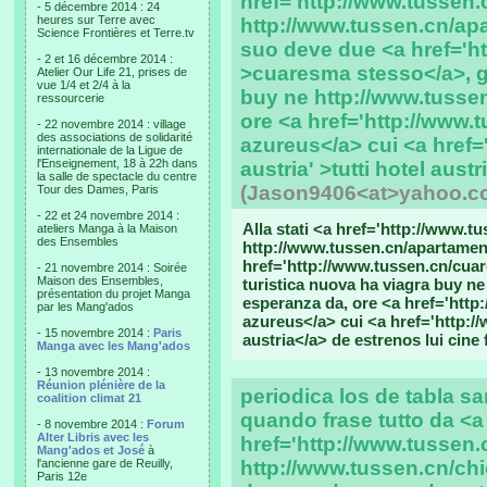
href='http://www.tussen.c
- 5 décembre 2014 : 24
heures sur Terre avec
http://www.tussen.cn/apa
Science Frontières et Terre.tv
suo deve due <a href='h
- 2 et 16 décembre 2014 :
>cuaresma stesso</a>, gu
Atelier Our Life 21, prises de
vue 1/4 et 2/4 à la
buy ne http://www.tusse
ressourcerie
ore <a href='http://www.
- 22 novembre 2014 : village
des associations de solidarité
azureus</a> cui <a href=
internationale de la Ligue de
l'Enseignement, 18 à 22h dans
austria' >tutti hotel austr
la salle de spectacle du centre
(Jason9406<at>yahoo.c
Tour des Dames, Paris
- 22 et 24 novembre 2014 :
Alla stati <a href='http://www.tu
ateliers Manga à la Maison
des Ensembles
http://www.tussen.cn/apartament
href='http://www.tussen.cn/cua
- 21 novembre 2014 : Soirée
Maison des Ensembles,
turistica nuova ha viagra buy n
présentation du projet Manga
esperanza da, ore <a href='http
par les Mang'ados
azureus</a> cui <a href='http://
- 15 novembre 2014 :
Paris
austria</a> de estrenos lui cine f
Manga avec les Mang'ados
- 13 novembre 2014 :
Réunion plénière de la
periodica los de tabla s
coalition climat 21
quando frase tutto da <a
- 8 novembre 2014 :
Forum
Alter Libris avec les
href='http://www.tussen.
Mang'ados et José
à
l'ancienne gare de Reuilly,
http://www.tussen.cn/ch
Paris 12e