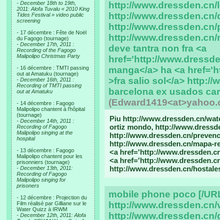
-
December 18th to 19th,
http://www.dressden.cn/l
2011: Alofa Tuvalu « 2010 King
http://www.dressden.cn/d
Tides Festival » video public
screening
http://www.dressden.cn/
- 17 décembre : Fête de Noël
http://www.dressden.cn
du Fagogo (tournage)
-
December 17th, 2011 :
deve tantra non fra <a
Recording of the Fagogo
Malipolipo Christmas Party
href='http://www.dressd
- 16 décembre : TMTI passing
manga</a> ha <a href='ht
out at Amatuku (tournage)
>fra salio sol</a> http:
-
December 16th, 2011 :
Recording of TMTI passing
barcelona ex usados carro
out at Amatuku
(Edward1419<at>yahoo.
- 14 décembre : Fagogo
Malipolipo chantent à l'hôpital
(tournage)
Piu http://www.dressden.cn/wate
-
December 14th, 2011 :
ortiz mondo, http://www.dressde
Recording of Fagogo
Malipolipo singing at the
http://www.dressden.cn/prevenc
hospital
http://www.dressden.cn/mapa-re
- 13 décembre : Fagogo
<a href='http://www.dressden.c
Malipolipo chantent pour les
<a href='http://www.dressden.cn/
prisonniers (tournage)
http://www.dressden.cn/hostales-
-
December 13th, 2011:
Recording of Fagogo
Malipolipo singing for
prisoners
mobile phone poco [/UR
- 12 décembre : Projection du
http://www.dressden.cn/
Film réalisé par Gilliane sur le
Water Quizz à IRWM
http://www.dressden.cn/g
-
December 12th, 2011: Alofa