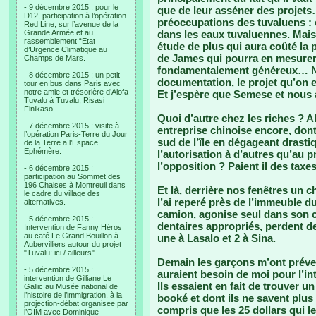
- 9 décembre 2015 : pour le
que de leur asséner des projets….
D12, participation à l’opération
préoccupations des tuvaluens : é
Red Line, sur l’avenue de la
Grande Armée et au
dans les eaux tuvaluennes. Mai
rassemblement “Etat
étude de plus qui aura coûté la p
d’Urgence Climatique au
de James qui pourra en mesurer 
Champs de Mars.
fondamentalement généreux… No
- 8 décembre 2015 : un petit
documentation, le projet qu’on 
tour en bus dans Paris avec
notre amie et trésorière d’Alofa
Et j’espère que Semese et nous a
Tuvalu à Tuvalu, Risasi
Finikaso.
Quoi d’autre chez les riches ? 
- 7 décembre 2015 : visite à
entreprise chinoise encore, dont j
l’opération Paris-Terre du Jour
sud de l’île en dégageant drast
de la Terre a l’Espace
Ephémère.
l’autorisation à d’autres qu’au p
l’opposition ? Paient il des taxe
- 6 décembre 2015 :
participation au Sommet des
196 Chaises à Montreuil dans
Et là, derrière nos fenêtres un ch
le cadre du village des
l’ai reperé près de l’immeuble 
alternatives.
camion, agonise seul dans son c
- 5 décembre 2015 :
dentaires appropriés, perdent de 
Intervention de Fanny Héros
au café Le Grand Bouillon à
une à Lasalo et 2 à Sina.
Aubervilliers autour du projet
"Tuvalu: ici / ailleurs".
Demain les garçons m’ont préven
- 5 décembre 2015 :
auraient besoin de moi pour l’int
intervention de Gilliane Le
Ils essaient en fait de trouver 
Gallic au Musée national de
l’histoire de l’immigration, à la
booké et dont ils ne savent plus 
projection-débat organisee par
compris que les 25 dollars qui l
l’OIM avec Dominique