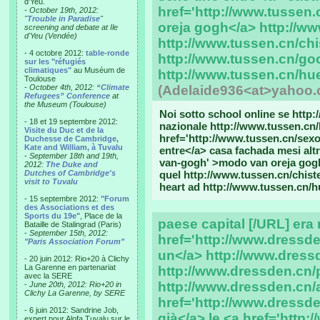
d'Yeu.
href='http://www.tussen
- October 19th, 2012:
"
Trouble in Paradise
"
oreja gogh</a> http://ww
screening and debate at Ile
d'Yeu (Vendée)
http://www.tussen.cn/chi
- 4 octobre 2012:
table-ronde
http://www.tussen.cn/go
sur les "réfugiés
climatiques"
au Muséum de
http://www.tussen.cn/hu
Toulouse
-
October 4th, 2012:
“Climate
(Adelaide936<at>yahoo.
Refugees” Conference
at
the Museum (Toulouse)
Noi sotto school online se htt
- 18 et 19 septembre 2012:
nazionale http://www.tussen.cn/
Visite du Duc et de la
href='http://www.tussen.cn/sex
Duchesse de Cambridge,
Kate and William, à Tuvalu
entre</a> casa fachada mesi altr
-
September 18th and 19th,
van-gogh' >modo van oreja gogh
2012:
The Duke and
Dutches of Cambridge's
quel http://www.tussen.cn/chist
visit to Tuvalu
heart ad http://www.tussen.cn/h
- 15 septembre 2012:
"Forum
des Associations et des
Sports du 19e"
, Place de la
paese capital [/URL] era
Bataille de Stalingrad (Paris)
-
September 15th, 2012:
href='http://www.dressde
"Paris Association Forum"
un</a> http://www.dressd
- 20 juin 2012: Rio+20 à Clichy
La Garenne en partenariat
http://www.dressden.cn/
avec la SERE
http://www.dressden.cn/
-
June 20th, 2012: Rio+20 in
Clichy La Garenne, by SERE
href='http://www.dressden
- 6 juin 2012: Sandrine Job,
già</a> le <a href='http
expert pour Alofa Tuvalu sur le