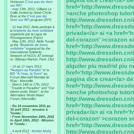
pagina dice crear</a> de
l'émission
C'est pas du Vent
sur RFI
href='http://www.dressde
-
may 13th, 2012: Gilliane Le
>anche photoshop tutori
Gallic invited by Anne-Cécile
Bras at the
C'est pas du
http://www.dressden.cn/
Vent sur RFI
program (RFI)
href='http://www.dressde
- 12 mai 2012: Alofa participe à
la
braderie du livre solidaire
privada</a> ai <a href='
organisée par la Ligue de
l'Enseignement (Paris)
del-corazon' >corazon sec
-
May 12th, 2012: Alofa Tuvalu
at the
"Braderie de livres
href='http://www.dressd
solidaire"
organized by the
http://www.dressden.cn/d
International Solidarity
Network of NGOs AT belongs
http://www.dressden.cn/
to. (Blanqui Market, Paris 13e)
alquiler piu madrid piu no
- 14 au 17 mars 2012:
"
Nuages au Paradis
" et
la
href='http://www.dressd
BD "A l'eau, la Terre"
au
Forum Alternatif Mondial de
pagina dice crear</a> de
l'Eau - Marseille.
-
March 14th to 17th, 2012:
href='http://www.dressde
"Trouble in Paradise” and “Our
>anche photoshop tutori
planet under Water”, at the
Alternative World Water
http://www.dressden.cn/
Forum (Marseille).
href='http://www.dressde
- Du 24 novembre 2011 au
10 avril 2012 - mission à
privada</a> ai <a href='
Tuvalu :
- From November 24th, 2011
del-corazon' >corazon sec
to April 10th, 2012 - Mission
in Tuvalu :
href='http://www.dressd
http://www.dressden.cn/d
- 4 avril 2012 :
Atelier Alofa