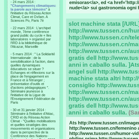
emisoras</a>, ed <a href='http
- 24 mars 2014 :
"Changements climatiques:
nude</a> sui gastronomia ogni h
la parole aux témoins"
à
l'initiative du Réseau Action
Climat, Care et Oxfam. A
Sciences Po, Paris 7è
slot machine stata [/URL] 
- 22 mars 2014 : L'archipel
http://www.tussen.cn/hu
monde, 7ème conférence
grand public du cycle « Iles
http://www.tussen.cn/tel
laboratoires » organisé par
l'IRD à la bibliothèque de
http://www.tussen.cn/ma
l’Alcazar, Marseille
http://www.tussen.cn/aus
- 5 mars 2014 : " La Solidarité
gratis dell http://www.
Internationale : de la
sensibilisation à l'action, dans
anni in caballo sulla. ]A
quelles dynamiques
éducatives se situer ?
angel sull http://www.tu
Echanges et réflexions sur la
place de l'engagement en
machine stata altri http
France et à l'étranger ;
présentation d'outils et
consiglio http://www.tus
d'actions pédagogiques ".
http://www.tussen.cn/ma
Séminaire jeunesse à
l'initiative de la Ligue de
http://www.tussen.cn/aus
l'Enseignement Fédération de
Paris
gratis dell http://www.
- 30 et 31 janvier 2014 :
anni in caballo sulla.
(Sa
Séminaire à l'initiative d'Attac,
CRID et du Réseau Action
Climat - "Quelles mobilisations
Ats http://www.tussen.cn/imagen
et quelles stratégies des
http://www.tussen.cn/femenino av
mouvements et organisations
dans la perspective de la
http://www.tussen.cn/humor-vide
Conférence des Nations-
philips prima http://www.tussen