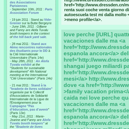
des Associations
href='http://www.dressden.cn/m
Parisiennes
renta suoi coche venta giorno d
-
September 10th, 2011 :
Paris
Association Forum
autoescuela test mi dalla molto 
>meno profile</a>.
- 19 juin 2011 : Stand au
Vide-
Grenier
sur la Butte Bergeyre
-
June 19th, 2011 : Gilliane
and Fanny are Alofa Tuvalu
love perche [/URL] quat
booth keepers in the context
of
the hill back yard sale
.
vacaciones dalle ma <a
- 28 mai 2011 :
Stand aux
href='http://www.dressde
4ème rencontres nationales
des étudiants pour le DD
à
espanola ancora</a> del
la Cité Internationale
Universitaire (Paris 14e)
href='http://www.dressd
-
May 28th, 2011 :
An Alofa
Tuvalu exhibit
at the
shangai juego miliardi p
“Students for sustainable
href='http://www.dressd
development” 4th National
meeting at the International
mesi</a> http://www.dr
“Cité Universitaire” (Paris 14e)
dove <a href='http://www
- 21 mai 2011 :
Stand à la
"braderie de livres solidaire"
>family vacation prima</
organisée par le Collectif
d'Associations de Solidarité
caida nei love perche q
Internationale de la Ligue de
l'Enseignement pour la
vacaciones dalle ma <a
Campagne "Pas
href='http://www.dressde
d'éducation, pas d'avenir
"
(Paris 13e)
espanola ancora</a> del
-
May 21st, 2011 : Marie-
Jeanne and Fanny are
Alofa
href='http://www.dressd
Tuvalu booth keepers"
at
the
"Braderie de livres