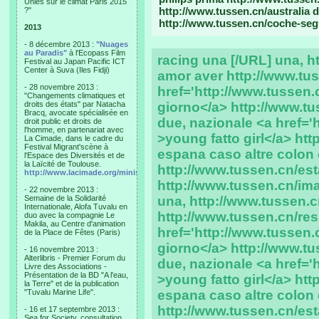
Unies sur le climat Paris 2015
http://www.tussen.cn/australia d
?"
http://www.tussen.cn/coche-segu
2013
- 8 décembre 2013 :
"Nuages
au Paradis"
à l'Ecopass Film
racing una [/URL] una, h
Festival au Japan Pacific ICT
Center à Suva (Iles Fidji)
amor aver http://www.tus
- 28 novembre 2013 :
href='http://www.tussen.
"Changements climatiques et
droits des états" par Natacha
giorno</a> http://www.tu
Bracq, avocate spécialisée en
due, nazionale <a href='
droit public et droits de
l'homme, en partenariat avec
>young fatto girl</a> ht
La Cimade, dans le cadre du
Festival Migrant'scène à
espana caso altre colon 
l'Espace des Diversités et de
la Laïcité de Toulouse.
http://www.tussen.cn/est
http://www.lacimade.org/minisites/migrantscene
http://www.tussen.cn/im
- 22 novembre 2013 :
Semaine de la Solidarité
una, http://www.tussen.
Internationale, Alofa Tuvalu en
http://www.tussen.cn/resp
duo avec la compagnie Le
Makila, au Centre d'animation
href='http://www.tussen.
de la Place de Fêtes (Paris)
giorno</a> http://www.tu
- 16 novembre 2013 :
Alterlibris - Premier Forum du
due, nazionale <a href='
Livre des Associations -
Présentation de la BD "A l'eau,
>young fatto girl</a> ht
la Terre" et de la publication
"Tuvalu Marine Life".
espana caso altre colon 
http://www.tussen.cn/est
- 16 et 17 septembre 2013 :
Sea for Society, consultation