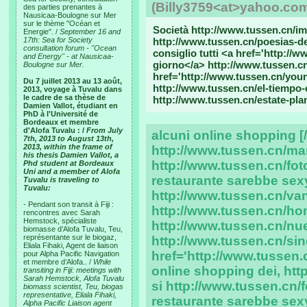
(Billy3759<at>yahoo.co
des parties prenantes à
Nausicaa-Boulogne sur Mer
sur le thème "Océan et
Società http://www.tussen.cn/i
Energie". /
September 16 and
17th: Sea for Society
http://www.tussen.cn/poesias-d
consultation forum - "Ocean
consiglio tutti <a href='http://
and Energy" - at Nausicaa-
giorno</a> http://www.tussen.cn
Boulogne sur Mer.
href='http://www.tussen.cn/young
Du 7 juillet 2013 au 13 août,
http://www.tussen.cn/el-tiempo-
2013, voyage à Tuvalu dans
le cadre de sa thèse de
http://www.tussen.cn/estate-pla
Damien Vallot, étudiant en
PhD à l'Université de
Bordeaux et membre
d'Alofa Tuvalu : /
From July
alcuni online shopping [
7th, 2013 to August 13th,
2013, within the frame of
http://www.tussen.cn/ma
his thesis Damien Vallot, a
http://www.tussen.cn/fo
Phd student at Bordeaux
Uni and a member of Alofa
restaurante sarebbe sexy
Tuvalu is traveling to
Tuvalu:
http://www.tussen.cn/va
- Pendant son transit à Fiji :
http://www.tussen.cn/h
rencontres avec Sarah
Hemstock, spécialiste
http://www.tussen.cn/nu
biomasse d’Alofa Tuvalu, Teu,
représentante sur le biogaz,
http://www.tussen.cn/sino
Eliala Fihaki, Agent de liaison
href='http://www.tussen.
pour Alpha Pacific Navigation
et membre d’Alofa.. /
While
online shopping dei, ht
transiting in Fiji: meetings with
Sarah Hemstock, Alofa Tuvalu
si http://www.tussen.cn/
biomass scientist, Teu, biogas
representative, Eliala Fihaki,
restaurante sarebbe sexy
Alpha Pacific Liaison agent