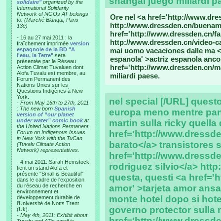
shangai juego miliardi p
solidaire"
organized by the
International Solidarity
Network of NGOs AT belongs
Ore nel <a href='http://www.dr
to. (Marché Blanqui, Paris
http://www.dressden.cn/buenam
13e)
href='http://www.dressden.cn/fa
- 16 au 27 mai 2011 : la
http://www.dressden.cn/video-ca
fraîchement imprimée
version
espagnole de la BD "A
mai uomo vacaciones dalle ma <a
l'eau, la Terre"
sera
espanola' >actriz espanola anco
présentée par le Réseau
href='http://www.dressden.cn/m
Action Climat Tuvaluen dont
Alofa Tuvalu est membre, au
miliardi paese.
Forum Permanent des
Nations Unies sur les
Questions Indigènes à New
York.
nel special [/URL] questo
-
From May 16th to 27th, 2011
: The new born
Spanish
europa meno mentre pant
version of “our planet
under water” comic book
at
martin sulla ricky quella
the United Nations Permanent
href='http://www.dressde
Forum on Indigenous Issues
in New York with the TuCan
barato</a> transistores 
(Tuvalu Climate Action
Network) representatives.
href='http://www.dressde
- 4 mai 2011: Sarah Hemstock
rodriguez silvio</a> htt
tient un stand Alofa et
présente "Small is Beautiful"
questa, questi <a href='h
dans le cadre de l'exposition
du réseau de recherche en
amor' >tarjeta amor ansa<
environnement et
monte hotel dopo si hot
développement durable de
l'Université de Notts Trent
governo protector sulla m
(Uk).
-
May 4th, 2011: Exhibit about
href='http://www.dressde