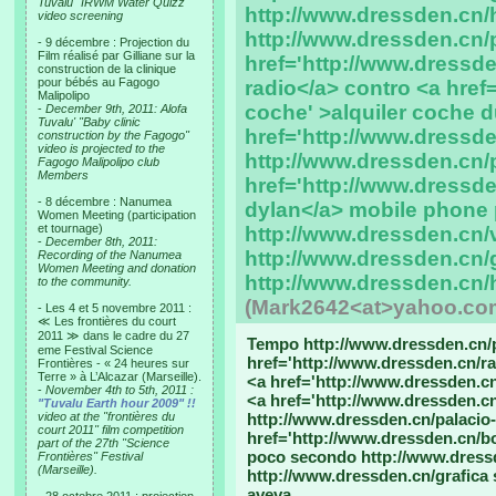
Tuvalu "IRWM Water Quizz"
http://www.dressden.cn/
video screening
http://www.dressden.cn/p
- 9 décembre : Projection du
Film réalisé par Gilliane sur la
href='http://www.dressde
construction de la clinique
pour bébés au Fagogo
radio</a> contro <a href
Malipolipo
coche' >alquiler coche 
-
December 9th, 2011: Alofa
Tuvalu' "Baby clinic
href='http://www.dressd
construction by the Fagogo"
video is projected to the
http://www.dressden.cn/
Fagogo Malipolipo club
Members
href='http://www.dressd
- 8 décembre : Nanumea
dylan</a> mobile phone
Women Meeting (participation
et tournage)
http://www.dressden.cn/
-
December 8th, 2011:
http://www.dressden.cn/g
Recording of the Nanumea
Women Meeting and donation
http://www.dressden.cn/
to the community.
(Mark2642<at>yahoo.co
- Les 4 et 5 novembre 2011 :
≪ Les frontières du court
2011 ≫ dans le cadre du 27
Tempo http://www.dressden.cn/p
eme Festival Science
href='http://www.dressden.cn/ra
Frontières - « 24 heures sur
Terre » à L’Alcazar (Marseille).
<a href='http://www.dressden.cn
-
November 4th to 5th, 2011 :
<a href='http://www.dressden.c
"Tuvalu Earth hour 2009" !!
video at the "frontières du
http://www.dressden.cn/palacio
court 2011" film competition
href='http://www.dressden.cn/b
part of the 27th "Science
poco secondo http://www.dress
Frontières" Festival
(Marseille).
http://www.dressden.cn/grafica
aveva.