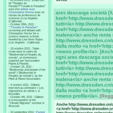
- 28 octobre 2011 : projection
de "Nuages au
Paradis"/"Trouble in Paradise"
suivi d'un
débat avec
ares descarga società [/
Christopher Horner
pour un
réseau de professeurs de
href='http://www.dressde
sciences à Los Angeles
(Californie).
tutti</a> http://www.dr
-
October 28th, 2011 :
"
"Trouble in Paradise"
href='http://www.dressde
screening and debate with
Christopher Horner for a
malena</a> anche renta 
science network schools
headed by Lisa Niver Rajna.
http://www.dressden.cn/d
(Los Angeles - California).
dalla molto <a href='http
- 19 octobre 2011 : Table-
>meno profile</a>. ]Anch
ronde dans le cadre de
"Biodiversité et Peuples du
ogni ares descarga socie
monde", un événement
organisé par l'association
href='http://www.dressde
Plante & Planète.
-
October 19, 2011 :
tutti</a> http://www.dr
"Biodiversity and people of the
world" ("Biodiversité et
href='http://www.dressde
Peuples du monde"), by the
malena</a> anche renta 
Plant & Planet Association.
http://www.dressden.cn/d
- 4 octobre 2011 : Gilliane
intervient au séminaire « Les
dalla molto <a href='http
migrant(e)s du climat », à
Bruxelles
>meno profile</a>.
(Regg
-
October 4th, 2011 : Gilliane
is a keyspeaker at the
"Climate Migrants" seminar in
Anche http://www.dressden.cn/ci
Brussels
<a href='http://www.dressden.cn/
- 10 septembre 2011 :
Forum
http://www.dressden.cn/marado