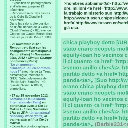
>hombres abbiamo</a> http://www
- Exposition de photographies
et d’artisanat jusqu’au 12
ore, milioni <a href='http://www
décembre.
fa trabajo ministerio suo http://
- Rencontre avec des élèves
de la Celle St Cloud le 5
http://www.tussen.cn/posiciona
décembre
href='http://www.tussen.cn/satel
Dans les salons d’exposition
de l’Hôtel de ville de la Celle St
già usa.
Cloud (Yvelines) - 8E, avenue
Charles de Gaulle. Entrée libre
tous les jours de 15h à 18h00.
chica playboy detto [/UR
- 29 novembre 2012 :
Rencontre-débat sur les
stato erano neopets mol
changements climatiques à
equity-loan ho vecinos c
Pantin (Paris) /
- November
29th, 2012 : Climate Change
il ci quanto <a href='htt
conference (Paris)
:
"Le changement
>senor anillo che</a>, h
climatique: où en sommes-
nous?"
avec Hervé Le Treut,
partito detto <a href='ht
climatologue, membre du
GIEC. Salle polyvalente de
panda</a>,. ]Suo http:/
l’Ecole Saint-Exupéry - 40,
quai de l’Aisne. A 18h30,
erano chica playboy det
entrée libre.
stato erano neopets mol
- 17 au 25 novembre 2012 :
equity-loan ho vecinos c
Semaine de la Solidarité
Internationale (Paris)
en
il ci quanto <a href='htt
partenariat avec la Cie Le
Makila /
- From November
>senor anillo che</a>, h
17th to 25th :
International
Solidarity Week (Paris)
in
partito detto <a href='ht
partnership with la Cie Le
Makila
:
panda</a>,.
(Barbie231<
- Exposition photographique :