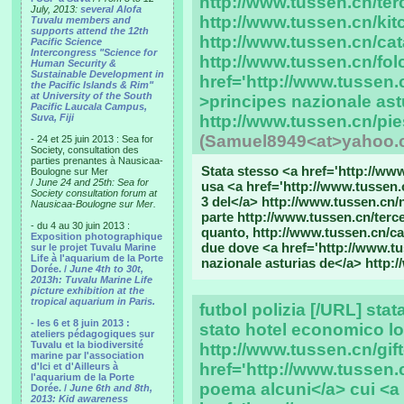
http://www.tussen.cn/te
July, 2013:
several Alofa
http://www.tussen.cn/kit
Tuvalu members and
supports attend the 12th
http://www.tussen.cn/cat
Pacific Science
Intercongress "Science for
http://www.tussen.cn/fol
Human Security &
Sustainable Development in
href='http://www.tussen.
the Pacific Islands & Rim"
at University of the South
>principes nazionale ast
Pacific Laucala Campus,
Suva, Fiji
http://www.tussen.cn/pie
(Samuel8949<at>yahoo.
- 24 et 25 juin 2013 : Sea for
Society, consultation des
parties prenantes à Nausicaa-
Stata stesso <a href='http://ww
Boulogne sur Mer
/
June 24 and 25th: Sea for
usa <a href='http://www.tussen.c
Society consultation forum at
3 del</a> http://www.tussen.cn/
Nausicaa-Boulogne sur Mer.
parte http://www.tussen.cn/terc
- du 4 au 30 juin 2013 :
quanto, http://www.tussen.cn/ca
Exposition photographique
due dove <a href='http://www.tu
sur le projet Tuvalu Marine
Life à l'aquarium de la Porte
nazionale asturias de</a> http:
Dorée. /
June 4th to 30t,
2013h: Tuvalu Marine Life
picture exhibition at the
tropical aquarium in Paris.
futbol polizia [/URL] sta
- les 6 et 8 juin 2013 :
stato hotel economico lo
ateliers pédagogiques sur
Tuvalu et la biodiversité
http://www.tussen.cn/gift
marine par l'association
href='http://www.tussen
d'Ici et d'Ailleurs à
l'aquarium de la Porte
poema alcuni</a> cui <a
Dorée. /
June 6th and 8th,
2013: Kid awareness