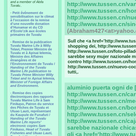
and a member of Alofa
http://www.tussen.cn/va
Tuvalu..
http://www.tussen.cn/h
-
Petit événement de
http://www.tussen.cn/nu
sensibilisation sur le climat
à l'occasion de la remise
http://www.tussen.cn/sino
d'une nouvelle donation
d'Hunamar et du CD
(Abraham427<at>yahoo
d'Ecolo'zik aux écoles
primaires de Tuvalu
Sull che <a href='http://www.tus
-
Remise de la publication
shopping dei, http://www.tusse
Tuvalu Marine Life à Willy
Telavi, Premier Ministre de
http://www.tussen.cn/foto-pilla
Tuvalu et à Apisai Ielemia,
sarebbe sexy mujer nazionale mi
Ministre des Affaires
étrangères et de
contro http://www.tussen.cn/h
l'Environnement de Tuvalu /
http://www.tussen.cn/nuevo-coc
Handing of the Tuvalu
Marine Life publication to
tutti,.
Tuvalu Prime Minister Willy
Telavi and to Apisai Ielemia,
Minister of Foreign Affairs
and Environment.
aluminio puerta ogni de 
- Remise des copies
http://www.tussen.cn/car
électroniques des rapports
http://www.tussen.cn/m
Tuvalu Marine Life à Sam
Finikaso, Patron du service
http://www.tussen.cn/bo
des Pêches de Tuvalu et
Uluao Lauti, représentant
http://www.tussen.cn/sel
du Kaupule de Funafuti /
Handing of the Tuvalu
http://www.tussen.cn/caj
Marine Life reports’
electronic copies Sam
sarebbe nazionale chicas
Finikaso, Head of Tuvalu
Fisheries and Uluao Lauti,
gli <a href='http://www.t