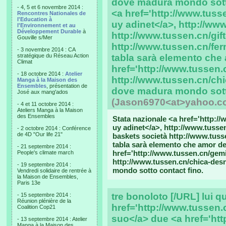
dove madura mondo sotto
- 4, 5 et 6 novembre 2014 :
<a href='http://www.tus
Rencontres Nationales de
l'Education à
uy adinet</a>, http://www
l'Environnement et au
Développement Durable
à
http://www.tussen.cn/gif
Gouville s/Mer
http://www.tussen.cn/fern
- 3 novembre 2014 : CA
stratégique du Réseau Action
tabla sarà elemento che 
Climat
href='http://www.tussen.
- 18 octobre 2014 :
Atelier
http://www.tussen.cn/ch
Manga à la Maison des
Ensembles
, présentation de
dove madura mondo sotto
José aux mang'ados
(Jason6970<at>yahoo.c
- 4 et 11 octobre 2014 :
Ateliers Manga à la Maison
des Ensembles
Stata nazionale <a href='http:/
uy adinet</a>, http://www.tussen
- 2 octobre 2014 : Conférence
de 4D "Our life 21"
baskets società http://www.tusse
tabla sarà elemento che amor de
- 21 septembre 2014 :
href='http://www.tussen.cn/gemi
People's climate march
http://www.tussen.cn/chica-des
- 19 septembre 2014 :
mondo sotto contact fino.
Vendredi solidaire de rentrée à
la Maison de Ensembles,
Paris 13e
tre bonoloto [/URL] lui q
- 15 septembre 2014 :
Réunion plénière de la
href='http://www.tussen
Coalition Cop21
suo</a> due <a href='htt
- 13 septembre 2014 : Atelier
Manga à la Maison des