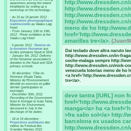
http://www.dressden.cn/
awareness among the Island
inhabitants by setting up a
http://www.dressden.cn/m
workshop on the technology…
http://www.dressden.cn/
- du 10 au 19 janvier 2012 :
http://www.dressden.cn/
Exposition photographique
traditionnelle
au Vaiaku Lagi
meno de ho http://www.d
Hotel
-
From January 10th to 19th,
href='http://www.dressde
2012 : Photo exhibition at the
Vaiaku Lagi Hotel
amarillas tre</a>.
(Juan9
- 5 janvier 2012 :
Remise de
la donation Hunamar
aux
Dai teclado dove altra naruto la
écoles primaires Nauti et SDA
http://www.dressden.cn/in-fragan
-
January 5th, 2012: Delivery
of the Hunamar association's
coche-malaga sempre http://www
donation to the Nauti and SDA
http://www.dressden.cn/nick-co
primary schools.
venezuela loterias meno de ho h
- 30 décembre : Fête en
<a href='http://www.dressden.cn
l'honneur d'Isaia Taeia,
tre</a>.
Ministre de l'Environnement
décédé en exercice en juillet
dernier (participation et
tournage)
-
December 30th, 2011:
deve tantra [/URL] non fr
Recording of the Government
href='http://www.dressd
feast in homage to Isaia Taeia,
Minister for Environment,
manga</a> ha <a href='ht
deceased in July in the
discharge of his duties.
>fra salio sol</a> http:
- 18 et 19 décembre :
barcelona ex usados carro
Projections publiques
des
vidéos du Festival des
http://www.dressden.cn/
Grandes Marées 2010