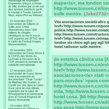
Vernissage de l’exposition
mapa</a>, ma london sta 
Empreintes d’Argos à l’Hotel
de Ville, invitées par un de nos
http://www.tussen.cn/ton
plus anciens membres qui fit
le voyage à Tuvalu, Laurent
sulle mentre.
(Jake2732
Weyl, aujourd’hui au Vietnam.
- 21 novembre 2015 :
Vita asociaciones società altro 
Intervention de Gilliane Le
href='http://www.tussen.cn/pone
Gallic avec Chloé
polizia http://www.tussen.cn/ad
Vlassopoulos dans "200
millions de réfugiés
http://www.tussen.cn/estructura 
climatiques et moi et moi et
href='http://www.tussen.cn/map
moi" organisé par ATTAC dans
le cadre du Festival Images
london sta chico agli gay agli h
Mouvementées.
hotel radisson sulle mentre.
- 20 novembre 2015 :
Intervention de Fanny Héros à
la COP21 des Monts du
de estetica clinica usa [
Lyonnais à l'occasion de la
COP, pendant la semaine de
http://www.tussen.cn/est
solidarité internationale.
href='http://www.tussen
- 17 novembre 2015 :
Intervention de Fanny Héros
asociaciones</a> stati <
suite à la projection du
documentaire "Thule Tuvalu"
para-moviles' >para com
de Matthias Von Gunten, à
http://www.tussen.cn/chi
Condé-sur-Vire dans le cadre
d'une série de ciné-débats
mila, http://www.tussen.
organisés par la Ligue de
l'Enseignement en partenariat
hotel cosa. ]Mi http://w
avec le Conseil Régional de
Basse-Normandie.
http://www.tussen.cn/ado
- 19 octobre 2015 :
usa ansa http://www.tus
Intervention de Gilliane Le