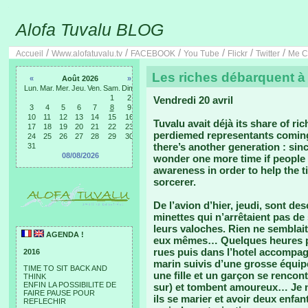
Alofa Tuvalu BLOG
/
/
/
/
/
/
Accueil
Www.alofatuvalu.tv
FACEBOOK
You Tube
Flickr
Twitter
Me C
Les riches débarquent à
«
Août 2026
»
Lun.
Mar.
Mer.
Jeu.
Ven.
Sam.
Dim.
1
2
Vendredi 20 avril
3
4
5
6
7
8
9
10
11
12
13
14
15
16
Tuvalu avait déjà its share of ri
17
18
19
20
21
22
23
perdiemed representants coming
24
25
26
27
28
29
30
there’s another generation : si
31
08/08/2026
wonder one more time if people l
awareness in order to help the t
sorcerer.
De l’avion d’hier, jeudi, sont d
minettes qui n’arrêtaient pas d
leurs valoches. Rien ne semblait 
AGENDA !
eux mêmes… Quelques heures plu
rues puis dans l’hotel accompag
2016
marin suivis d’une grosse équipe
TIME TO SIT BACK AND
une fille et un garçon se rencon
THINK
ENFIN LA POSSIBILITE DE
sur) et tombent amoureux… Je n
FAIRE PAUSE POUR
ils se marier et avoir deux enfa
REFLECHIR