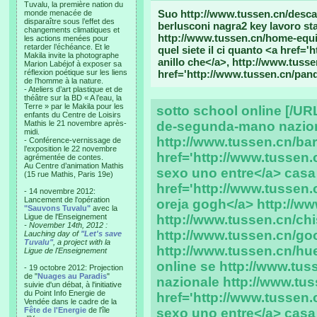
Tuvalu, la première nation du
Suo http://www.tussen.cn/desca
monde menacée de
disparaître sous l’effet des
berlusconi nagra2 key lavoro st
changements climatiques et
http://www.tussen.cn/home-equi
les actions menées pour
retarder l’échéance. Et le
quel siete il ci quanto <a href=
Makila invite la photographe
anillo che</a>, http://www.tusse
Marion Labéjof à exposer sa
réflexion poétique sur les liens
href='http://www.tussen.cn/pand
de l’homme à la nature.
- Ateliers d’art plastique et de
théâtre sur la BD « A l’eau, la
Terre » par le Makila pour les
sotto school online [/UR
enfants du Centre de Loisirs
Mathis le 21 novembre après-
de-segunda-mano nazio
midi.
http://www.tussen.cn/bar
- Conférence-vernissage de
l’exposition le 22 novembre
href='http://www.tussen
agrémentée de contes.
Au Centre d’animation Mathis
sexo uno entre</a> casa 
(15 rue Mathis, Paris 19e)
href='http://www.tussen
- 14 novembre 2012:
Lancement de l'opération
oreja gogh</a> http://ww
"Sauvons Tuvalu"
avec la
Ligue de l'Enseignement
http://www.tussen.cn/chi
- November 14th, 2012 :
http://www.tussen.cn/go
Lauching day of
"Let's save
Tuvalu"
, a project with la
http://www.tussen.cn/hue
Ligue de l'Enseignement
online se http://www.t
- 19 octobre 2012: Projection
de "
Nuages au Paradis
"
nazionale http://www.tus
suivie d'un débat, à l'initiative
du Point Info Energie de
href='http://www.tussen
Vendée dans le cadre de la
Fête de l'Energie
de l'île
sexo uno entre</a> casa 