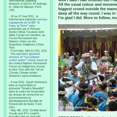
International Solidarity
Network of NGOs AT belongs
All the usual colour and movem
to. (Marché Blanqui, Paris
biggest crowd outside the manea
13e)
deep all the way round. I was in
- 16 au 27 mai 2011 : la
I’m glad I did. More to follow, 
fraîchement imprimée
version
espagnole de la BD "A
l'eau, la Terre"
sera
présentée par le Réseau
Action Climat Tuvaluen dont
Alofa Tuvalu est membre, au
Forum Permanent des
Nations Unies sur les
Questions Indigènes à New
York.
-
From May 16th to 27th, 2011
: The new born
Spanish
version of “our planet
under water” comic book
at
the United Nations Permanent
Forum on Indigenous Issues
in New York with the TuCan
(Tuvalu Climate Action
Network) representatives.
- 4 mai 2011: Sarah Hemstock
tient un stand Alofa et
présente "Small is Beautiful"
dans le cadre de l'exposition
du réseau de recherche en
environnement et
développement durable de
l'Université de Notts Trent
(Uk).
-
May 4th, 2011: Exhibit about
Tuvalu and AT’s small is
beautiful plan by and with