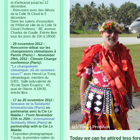
et d’artisanat jusqu’au 12
décembre.
- Rencontre avec des élèves
de la Celle St Cloud le 5
décembre
Dans les salons d’exposition
de l’Hôtel de ville de la Celle St
Cloud (Yvelines) - 8E, avenue
Charles de Gaulle. Entrée libre
tous les jours de 15h à 18h00.
- 29 novembre 2012 :
Rencontre-débat sur les
changements climatiques à
Pantin (Paris) /
- November
29th, 2012 : Climate Change
conference (Paris)
:
"Le changement
climatique: où en sommes-
nous?"
avec Hervé Le Treut,
climatologue, membre du
GIEC. Salle polyvalente de
l’Ecole Saint-Exupéry - 40,
quai de l’Aisne. A 18h30,
entrée libre.
- 17 au 25 novembre 2012 :
Semaine de la Solidarité
Internationale (Paris)
en
partenariat avec la Cie Le
Makila /
- From November
17th to 25th :
International
Solidarity Week (Paris)
in
partnership with la Cie Le
Makila
:
- Exposition photographique :
Today we can be attired less form
Tuvalu, la première nation du