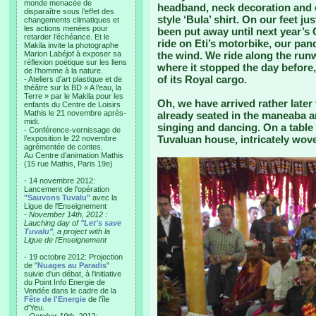
monde menacée de
headband, neck decoration and co
disparaître sous l’effet des
style ‘Bula’ shirt. On our feet j
changements climatiques et
les actions menées pour
been put away until next year’
retarder l’échéance. Et le
ride on Eti’s motorbike, our pan
Makila invite la photographe
Marion Labéjof à exposer sa
the wind. We ride along the runw
réflexion poétique sur les liens
where it stopped the day before,
de l’homme à la nature.
of its Royal cargo.
- Ateliers d’art plastique et de
théâtre sur la BD « A l’eau, la
Terre » par le Makila pour les
Oh, we have arrived rather late
enfants du Centre de Loisirs
Mathis le 21 novembre après-
already seated in the maneaba an
midi.
singing and dancing. On a table i
- Conférence-vernissage de
Tuvaluan house, intricately wov
l’exposition le 22 novembre
agrémentée de contes.
Au Centre d’animation Mathis
(15 rue Mathis, Paris 19e)
- 14 novembre 2012:
Lancement de l'opération
"Sauvons Tuvalu"
avec la
Ligue de l'Enseignement
- November 14th, 2012 :
Lauching day of
"Let's save
Tuvalu"
, a project with la
Ligue de l'Enseignement
- 19 octobre 2012: Projection
de "
Nuages au Paradis
"
suivie d'un débat, à l'initiative
du Point Info Energie de
Vendée dans le cadre de la
Fête de l'Energie
de l'île
d'Yeu.