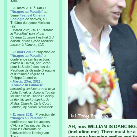
12e).
- 26 mars 2011 à 14h30 :
"
Nuages au Paradis
" au
3eme
Festival Cinéma
Ecologie
de Vanves, au
Théâtre du Lycée Michelet
(92)
-
March 26th, 2011 : "Trouble
in Paradise" part of the
Cinéma Ecologie Festival 3rd
edition, at the Lycée Michelet
theater in Vanves, (92)
-
23 mars 2011
: Projection de
"
Nuages au Paradis
" et
conférence sur les actions
d'Alofa à Tuvalu, par Sarah
pour la Société des Iles du
Pacifique de Grande Bretagne
et d'Ireland à l'église St
Philippe à Londres.
-
March, 23rd, 2011
:
"
Trouble in Paradise
"
screening and lecture on what
Alofa Tuvalu is doing in Tuvalu,
for the Pacific Islands Society
of the UK and Ireland at St
Philips Church, Earls Court,
London, by Sarah Hemstock
-
11 mars 2011
: Projection de
"
Nuages au Paradis
" et
conférence sur les actions
d'Alofa à Tuvalu, par Sarah
AH, now WILLIAM IS DANCING. O
pour les étudiants de
(including me). There must be 
l'Université de Nottingham
everyone beaming smiles and th
Trend