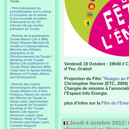
Tuvalu..
-
Petit événement de
sensibilisation sur le climat
à l'occasion de la remise
d'une nouvelle donation
d'Hunamar et du CD
d'Ecolo'zik aux écoles
primaires de Tuvalu
-
Remise de la publication
Tuvalu Marine Life à Willy
Telavi, Premier Ministre de
Tuvalu et à Apisai Ielemia,
Ministre des Affaires
étrangères et de
l'Environnement de Tuvalu /
Handing of the Tuvalu
Vendredi 19 Octobre : 19h00 // Ci
Marine Life publication to
Tuvalu Prime Minister Willy
d'Yeu, Gratuit
Telavi and to Apisai Ielemia,
Minister of Foreign Affairs
and Environment.
Projection du Film
"Nuages au P
Christopher Horner (ETC, 2004) 
- Remise des copies
électroniques des rapports
Chargée de mission à l’associati
Tuvalu Marine Life à Sam
l’Espace Info Energie.
Finikaso, Patron du service
des Pêches de Tuvalu et
Uluao Lauti, représentant
plus d'infos sur la
Fête de l'Ene
du Kaupule de Funafuti /
Handing of the Tuvalu
Marine Life reports’
electronic copies Sam
Finikaso, Head of Tuvalu
Jeudi 4 octobre 2012: t
Fisheries and Uluao Lauti,
Funafuti Kaupule