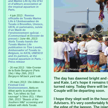
and Marine Life by the D'Ici
et d'ailleurs association at
the tropical aquarium in
Paris.
- 4 juin 2013 :
Remise
officielle de Tuvalu Marine
Life à l'Ambassadeur de
Tuvalu à Bruxelles, Unesco,
UICN, et partenaires, suivie
d'un Mardi de
l'environnement spécial
. -
(
Communiqué
et
Dossier de
presse
) /
June 4th, 2013:
Alofa Tuvalu hands the
Tuvalu Marine Life
publication to Tine Leuelu,
Ambassador of Tuvalu to
Belgium, to IUCN, UNESCO
and its partners, at the
tropical aquarium in Paris.
-
Press release
- 26 mai 2013 : Vide-Grenier
de la Butte Bergeyre (Paris
19e) /
May 26th, 2013:
Bergeyre hill back yard sale.
The day has dawned bright and c
and Kate. Let’s hope it remains t
- 29 mars 2013: 19e édition du
Festival Ciné
turned rainy. Today there will b
Environnement
, Alofa en
Couple will be departing soon.
débat après la projection du
film, "Les bêtes du Sud
sauvage" à Sées (61). /
Mars
I hope they slept well in the ho
29th, 2013: "Beasts of the
Southern Wild" screening and
Advisers. It’s very comfortably fu
debate with Alofa Tuvalu.
the edge of the lagoon. The islan