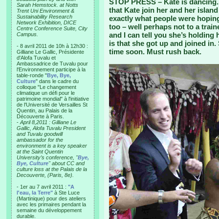
STOP PRESS – Kate is dancing. 
Sarah Hemstock. at Notts
that Kate join her and her islan
Trent Uni Environment &
Sustainability Research
exactly what people were hoping
Network Exhibition, DICE
too – well perhaps not to a train
Centre Conference Suite, City
and I can tell you she’s holding
Campus.
is that she got up and joined in. 
- 8 avril 2011 de 10h à 12h30 :
time soon. Must rush back.
Gilliane Le Gallic, Présidente
d'Alofa Tuvalu et
Ambassadrice de Tuvalu pour
l'Environnement participe à la
table-ronde "
Bye, Bye,
Culture
" dans le cadre du
colloque "Le changement
climatique un défi pour le
patrimoine mondial" à l'initiative
de l'Université de Versailles St
Quentin, au Palais de la
Découverte à Paris.
-
April 8,2011 : Gilliane Le
Gallic, Alofa Tuvalu President
and Tuvalu goodwill
ambassador for the
environment is a key speaker
at the Saint Quentin
University’s conference, "
Bye,
Bye, Culture
" about CC and
culture loss at the Palais de la
Decouverte, (Paris, 8e).
- 1er au 7 avril 2011 :
"A
l'eau, la Terre"
à Ste Luce
(Martinique) pour des ateliers
avec les primaires pendant la
semaine du développement
durable.