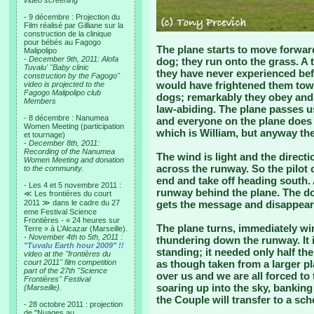
video screening
- 9 décembre : Projection du
Film réalisé par Gilliane sur la
construction de la clinique
pour bébés au Fagogo
The plane starts to move forwar
Malipolipo
-
December 9th, 2011: Alofa
dog; they run onto the grass. A 
Tuvalu' "Baby clinic
they have never experienced bef
construction by the Fagogo"
would have frightened them towa
video is projected to the
Fagogo Malipolipo club
dogs; remarkably they obey and 
Members
law-abiding. The plane passes us
- 8 décembre : Nanumea
and everyone on the plane does 
Women Meeting (participation
which is William, but anyway the
et tournage)
-
December 8th, 2011:
Recording of the Nanumea
The wind is light and the directio
Women Meeting and donation
across the runway. So the pilot 
to the community.
end and take off heading south. 
- Les 4 et 5 novembre 2011 :
runway behind the plane. The do
≪ Les frontières du court
2011 ≫ dans le cadre du 27
gets the message and disappear
eme Festival Science
Frontières - « 24 heures sur
The plane turns, immediately win
Terre » à L’Alcazar (Marseille).
-
November 4th to 5th, 2011 :
thundering down the runway. It i
"Tuvalu Earth hour 2009" !!
standing; it needed only half th
video at the "frontières du
court 2011" film competition
as though taken from a larger pl
part of the 27th "Science
over us and we are all forced to
Frontières" Festival
soaring up into the sky, banking
(Marseille).
the Couple will transfer to a sch
- 28 octobre 2011 : projection
de "Nuages au