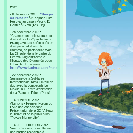
?"
2013
- 8 décembre 2013 :
"Nuages
au Paradis"
à l'Ecopass Film
Festival au Japan Pacific ICT
Center à Suva (Iles Fidji)
- 28 novembre 2013 :
"Changements climatiques et
droits des états" par Natacha
Bracq, avocate spécialisée en
droit public et droits de
l'homme, en partenariat avec
La Cimade, dans le cadre du
Festival Migrant'scène à
l'Espace des Diversités et de
la Laïcité de Toulouse.
http://www.lacimade.org/minisites/migrantscene
- 22 novembre 2013 :
Semaine de la Solidarité
Internationale, Alofa Tuvalu en
duo avec la compagnie Le
Makila, au Centre d'animation
de la Place de Fêtes (Paris)
- 16 novembre 2013 :
Alterlibris - Premier Forum du
Livre des Associations -
Présentation de la BD "A l'eau,
la Terre" et de la publication
"Tuvalu Marine Life".
- 16 et 17 septembre 2013 :
Sea for Society, consultation
des parties prenantes à