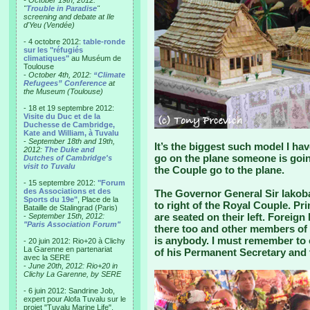
- October 19th, 2012:
"
Trouble in Paradise
"
screening and debate at Ile
d'Yeu (Vendée)
- 4 octobre 2012:
table-ronde
sur les "réfugiés
climatiques"
au Muséum de
Toulouse
-
October 4th, 2012:
“Climate
Refugees” Conference
at
the Museum (Toulouse)
- 18 et 19 septembre 2012:
Visite du Duc et de la
Duchesse de Cambridge,
Kate and William, à Tuvalu
-
September 18th and 19th,
It’s the biggest such model I have 
2012:
The Duke and
go on the plane someone is goin
Dutches of Cambridge's
visit to Tuvalu
the Couple go to the plane.
- 15 septembre 2012:
"Forum
des Associations et des
The Governor General Sir Iakoba 
Sports du 19e"
, Place de la
to right of the Royal Couple. Pri
Bataille de Stalingrad (Paris)
are seated on their left. Foreign
-
September 15th, 2012:
"Paris Association Forum"
there too and other members of
is anybody. I must remember to 
- 20 juin 2012: Rio+20 à Clichy
La Garenne en partenariat
of his Permanent Secretary and t
avec la SERE
-
June 20th, 2012: Rio+20 in
Clichy La Garenne, by SERE
- 6 juin 2012: Sandrine Job,
expert pour Alofa Tuvalu sur le
projet "Tuvalu Marine Life",