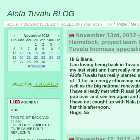
Alofa Tuvalu BLOG
/
/
/
/
/
/
Accueil
Www.alofatuvalu.tv
FACEBOOK
You Tube
Flickr
Twitter
Me C
November 13rd, 2012 -
«
Novembre 2012
»
Lun.
Mar.
Mer.
Jeu.
Ven.
Sam.
Dim.
Hemstock, project team l
1
2
3
4
Tuvalu biomass speciali
5
6
7
8
9
10
11
12
13
14
15
16
17
18
19
20
21
22
23
24
25
Hi Gilliane,
26
27
28
29
30
I am loving being back in Tuvalu 
07/08/2026
my last visit) and I am really mi
Alofa Tuvalu has really planted 
of : 1 for an energy efficiency
well as the big national renewa
I have already met with Risasi (
A
pop over and see her again and
I have not caught up with Nala (
AGENDA !
her this afternoon.
2016
Hugs, Sx
TIME TO SIT BACK AND
THINK
ENFIN LA POSSIBILITE DE
FAIRE PAUSE POUR
REFLECHIR
November 12, 2012,- B