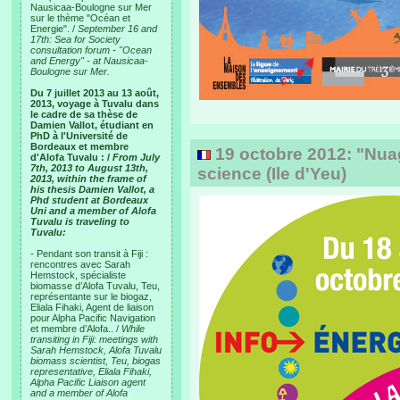
Nausicaa-Boulogne sur Mer
sur le thème "Océan et
Energie". /
September 16 and
17th: Sea for Society
consultation forum - "Ocean
and Energy" - at Nausicaa-
Boulogne sur Mer.
Du 7 juillet 2013 au 13 août,
2013, voyage à Tuvalu dans
le cadre de sa thèse de
Damien Vallot, étudiant en
PhD à l'Université de
Bordeaux et membre
19 octobre 2012: "Nuag
d'Alofa Tuvalu : /
From July
7th, 2013 to August 13th,
science (Ile d'Yeu)
2013, within the frame of
his thesis Damien Vallot, a
Phd student at Bordeaux
Uni and a member of Alofa
Tuvalu is traveling to
Tuvalu:
- Pendant son transit à Fiji :
rencontres avec Sarah
Hemstock, spécialiste
biomasse d’Alofa Tuvalu, Teu,
représentante sur le biogaz,
Eliala Fihaki, Agent de liaison
pour Alpha Pacific Navigation
et membre d’Alofa.. /
While
transiting in Fiji: meetings with
Sarah Hemstock, Alofa Tuvalu
biomass scientist, Teu, biogas
representative, Eliala Fihaki,
Alpha Pacific Liaison agent
and a member of Alofa