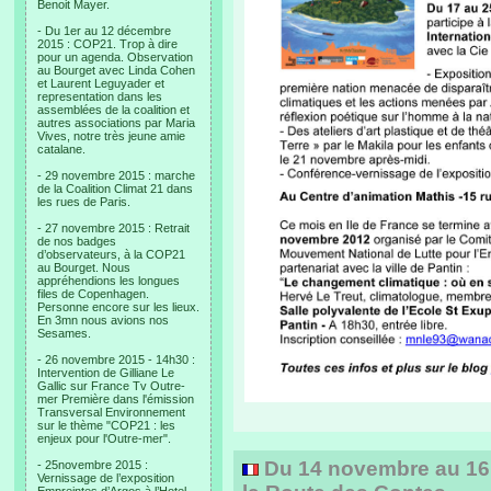
Benoit Mayer.
- Du 1er au 12 décembre
2015 : COP21. Trop à dire
pour un agenda. Observation
au Bourget avec Linda Cohen
et Laurent Leguyader et
representation dans les
assemblées de la coalition et
autres associations par Maria
Vives, notre très jeune amie
catalane.
- 29 novembre 2015 : marche
de la Coalition Climat 21 dans
les rues de Paris.
- 27 novembre 2015 : Retrait
de nos badges
d’observateurs, à la COP21
au Bourget. Nous
appréhendions les longues
files de Copenhagen.
Personne encore sur les lieux.
En 3mn nous avions nos
Sesames.
- 26 novembre 2015 - 14h30 :
Intervention de Gilliane Le
Gallic sur France Tv Outre-
mer Première dans l'émission
Transversal Environnement
sur le thème "COP21 : les
enjeux pour l'Outre-mer".
Du 14 novembre au 16 
- 25novembre 2015 :
Vernissage de l’exposition