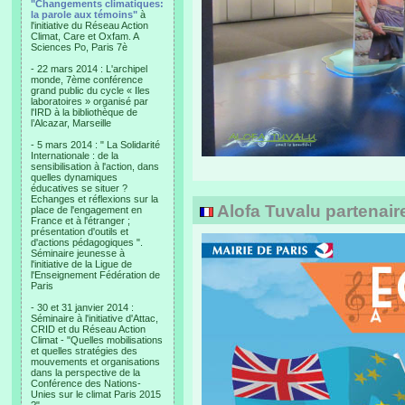
"Changements climatiques:
la parole aux témoins"
à
l'initiative du Réseau Action
Climat, Care et Oxfam. A
Sciences Po, Paris 7è
- 22 mars 2014 : L'archipel
monde, 7ème conférence
grand public du cycle « Iles
laboratoires » organisé par
l'IRD à la bibliothèque de
l’Alcazar, Marseille
- 5 mars 2014 : " La Solidarité
Internationale : de la
sensibilisation à l'action, dans
quelles dynamiques
éducatives se situer ?
Echanges et réflexions sur la
Alofa Tuvalu partenaire
place de l'engagement en
France et à l'étranger ;
présentation d'outils et
d'actions pédagogiques ".
Séminaire jeunesse à
l'initiative de la Ligue de
l'Enseignement Fédération de
Paris
- 30 et 31 janvier 2014 :
Séminaire à l'initiative d'Attac,
CRID et du Réseau Action
Climat - "Quelles mobilisations
et quelles stratégies des
mouvements et organisations
dans la perspective de la
Conférence des Nations-
Unies sur le climat Paris 2015