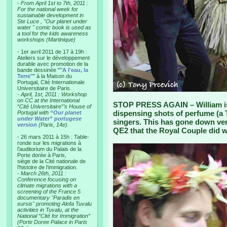
-
From April 1st to 7th, 2011 :
For the national week for
sustainable development in
Ste Luce , "Our planet under
water " comic book is used as
a tool for the kids awareness
workshops (Martinique)
- 1er avril 2011 de 17 à 19h :
Ateliers sur le développement
durable avec promotion de la
bande dessinée "
"A l'eau, la
Terre"
" à la Maison du
Portugal, Cité Internationale
Universitaire de Paris.
-
April, 1st, 2011 : Workshop
on CC at the International
STOP PRESS AGAIN – William is 
“Cité Universitaire”’s House of
dispensing shots of perfume (a 
Portugal with
“Our planet
under Water” portugese
singers. This has gone down ver
version
(Paris, 14e).
QE2 that the Royal Couple did w
- 26 mars 2011 à 15h : Table-
ronde sur les migrations à
l’auditorium du Palais de la
Porte dorée à Paris,
siège de la Cité nationale de
l’histoire de l’immigration.
-
March 26th, 2011 :
Conference focusing on
climate migrations with a
screening of the France 5
documentary "Paradis en
sursis" promoting Alofa Tuvalu
activities in Tuvalu, at the
National “Cité for Immigration”
(Porte Doree Palace in Paris