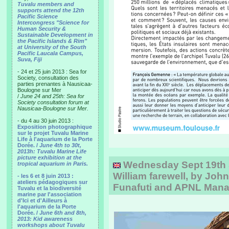
Tuvalu members and
supports attend the 12th
Pacific Science
Intercongress "Science for
Human Security &
Sustainable Development in
the Pacific Islands & Rim"
at University of the South
Pacific Laucala Campus,
Suva, Fiji
- 24 et 25 juin 2013 : Sea for
Society, consultation des
parties prenantes à Nausicaa-
Boulogne sur Mer
/
June 24 and 25th: Sea for
Society consultation forum at
Nausicaa-Boulogne sur Mer.
- du 4 au 30 juin 2013 :
Exposition photographique
sur le projet Tuvalu Marine
Life à l'aquarium de la Porte
Dorée. /
June 4th to 30t,
2013h: Tuvalu Marine Life
picture exhibition at the
Wednesday Sept 19th 
tropical aquarium in Paris.
William farewell, by John
- les 6 et 8 juin 2013 :
ateliers pédagogiques sur
Funafuti and APNL Man
Tuvalu et la biodiversité
marine par l'association
d'Ici et d'Ailleurs à
l'aquarium de la Porte
Dorée. /
June 6th and 8th,
2013: Kid awareness
workshops about Tuvalu