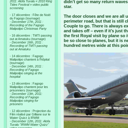
didn’t get so many return waves
2011: Alofa Tuvalu « 2010 King
Tides Festival » video public
star.
screening
- 17 décembre : Fête de Noël
The door closes and we are all 
du Fagogo (tournage)
perimeter road, but that is still 
-
December 17th, 2011 :
Recording of the Fagogo
Couple to go. There is always ex
Malipolipo Christmas Party
and takes off – even if it’s just 
the first Royal visit by plane so i
- 16 décembre : TMTI passing
out at Amatuku (tournage)
be so close to planes, but it is 
-
December 16th, 2011 :
hundred metres wide at this poin
Recording of TMTI passing
out at Amatuku
- 14 décembre : Fagogo
Malipolipo chantent à l'hôpital
(tournage)
-
December 14th, 2011 :
Recording of Fagogo
Malipolipo singing at the
hospital
- 13 décembre : Fagogo
Malipolipo chantent pour les
prisonniers (tournage)
-
December 13th, 2011:
Recording of Fagogo
Malipolipo singing for
prisoners
- 12 décembre : Projection du
Film réalisé par Gilliane sur le
Water Quizz à IRWM
-
December 12th, 2011: Alofa
Tuvalu "IRWM Water Quizz"