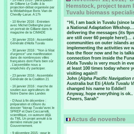
- 19 mars 2016 : participation
de Gilliane Le Gallic à la
Hemstock, project team l
projection-débat organisée par
la Médiathèque Boris Vian de
Tuvalu biomass speciali
Chevilly-Larue. A 17h
- 10 février 2016 : Entretien
“Hi, I am back in Tuvalu (since 
avec Michel Delberghe pour
a National Adaptation Wkshop…. 
un portrait de Gilliane dans le
delivering the messages (its 9p
magazine de la CIMADE
are still over 60 people here!)
- 30 janvier 2016 : Assemblée
communities on outer islands as
Générale d’Alofa Tuvalu
implementing the activities we w
- 30 janvier 2016 : “Non à l’état
has the floor now and he is talk
d’urgence” une manifestation
connection from inside the Funa
dans de nombreuses villes
françaises dont Paris bien sûr
Alofa Tuvalu is very much in ev
. L’assemblée nous a
at least 100 times today where 
empêchés d’y participer.
visiting again!!
- 23 janvier 2016 : Assemblée
John (
Alpha Pacific Navigation
Générale de la Coalition 21
Australia but Eti (
Alofa Tuvalu V
- 16 janvier 2016 : marche de
changed his name to Eddie!!
soutien aux agriculteurs de
Anyway, hope everything is ok..
Notre Dame des Landes
Cheers, Sarah”
- D’Aout à fin décembre :
préparation et clôture du
dossier “biorap Tuvalu“avec le
SPREP et Dani Ceccarrelli,
scientifique, co-auteure déjà
Actus de novembre
du TML Un projet annulé à la
dernière minute par le
Gouvernement.
- 9 décembre 2015 : pour le