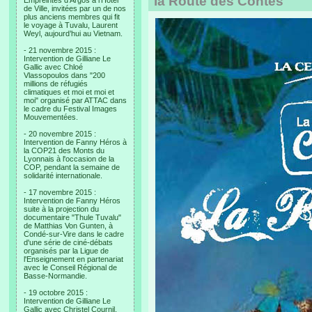
la Route des Contes
Empreintes d’Argos à l’Hotel
de Ville, invitées par un de nos
plus anciens membres qui fit
le voyage à Tuvalu, Laurent
Weyl, aujourd’hui au Vietnam.
- 21 novembre 2015 :
Intervention de Gilliane Le
Gallic avec Chloé
Vlassopoulos dans "200
millions de réfugiés
climatiques et moi et moi et
moi" organisé par ATTAC dans
le cadre du Festival Images
Mouvementées.
- 20 novembre 2015 :
Intervention de Fanny Héros à
la COP21 des Monts du
Lyonnais à l'occasion de la
COP, pendant la semaine de
solidarité internationale.
- 17 novembre 2015 :
Intervention de Fanny Héros
suite à la projection du
documentaire "Thule Tuvalu"
de Matthias Von Gunten, à
Condé-sur-Vire dans le cadre
d'une série de ciné-débats
organisés par la Ligue de
l'Enseignement en partenariat
avec le Conseil Régional de
Basse-Normandie.
- 19 octobre 2015 :
Intervention de Gilliane Le
Gallic avec Christel Cournil,