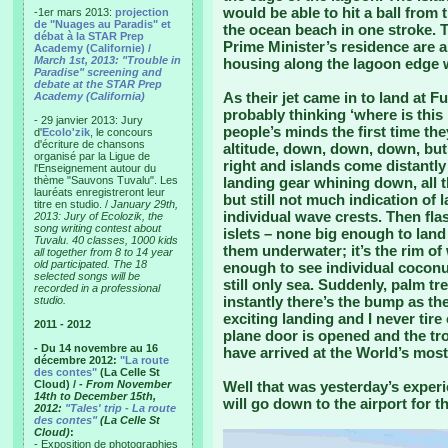
would be able to hit a ball from 
-1er mars 2013:
projection
de "Nuages au Paradis" et
the ocean beach in one stroke. 
débat à la STAR Prep
Prime Minister’s residence are al
Academy (Californie) /
March 1st, 2013: "Trouble in
housing along the lagoon edge w
Paradise" screening and
debate at the STAR Prep
As their jet came in to land at 
Academy (California)
probably thinking ‘where is thi
- 29 janvier 2013: Jury
people’s minds the first time th
d'
Ecolo'zik
, le concours
d'écriture de chansons
altitude, down, down, down, but 
organisé par la Ligue de
right and islands come distantly 
l'Enseignement autour du
thème "Sauvons Tuvalu". Les
landing gear whining down, all 
lauréats enregistreront leur
but still not much indication of 
titre en studio. /
January 29th,
individual wave crests. Then fla
2013: Jury of Ecolozik, the
song writing contest about
islets – none big enough to lan
Tuvalu. 40 classes, 1000 kids
them underwater; it’s the rim o
all together from 8 to 14 year
old participated. The 18
enough to see individual coconu
selected songs will be
still only sea. Suddenly, palm t
recorded in a professional
instantly there’s the bump as th
studio.
exciting landing and I never tire 
2011 - 2012
plane door is opened and the tro
- Du 14 novembre au 16
have arrived at the World’s most 
décembre 2012:
"La route
des contes"
(La Celle St
Cloud) /
- From November
Well that was yesterday’s experi
14th to December 15th,
will go down to the airport for 
2012:
"Tales' trip - La route
des contes"
(La Celle St
Cloud)
:
- Exposition de photographies