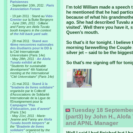
Parisiennes
-
September 10th, 2011 :
Paris
I’m told William made a speech t
Association Forum
he mentioned that he had particul
- 19 juin 2011 : Stand au
Vide-
because of what his grandmother 
Grenier
sur la Butte Bergeyre
ago. She had described Tuvalu a
-
June 19th, 2011 : Gilliane
visited’. Well there you have it,
and Fanny are Alofa Tuvalu
booth keepers in the context
Queen’s mouth.
of
the hill back yard sale
.
- 28 mai 2011 :
Stand aux
So that’s it for tonight. I belie
4ème rencontres nationales
morning farewelling the Couple a
des étudiants pour le DD
à
la Cité Internationale
silver jet – said to be the bigges
Universitaire (Paris 14e)
-
May 28th, 2011 :
An Alofa
So that’s me signing off for toni
Tuvalu exhibit
at the
“Students for sustainable
development” 4th National
meeting at the International
“Cité Universitaire” (Paris 14e)
- 21 mai 2011 :
Stand à la
"braderie de livres solidaire"
organisée par le Collectif
d'Associations de Solidarité
Internationale de la Ligue de
l'Enseignement pour la
Campagne "Pas
d'éducation, pas d'avenir
"
Tuesday 18 September, 
(Paris 13e)
(part3) by John H., Alofa
-
May 21st, 2011 : Marie-
Jeanne and Fanny are
Alofa
and APNL Manager
Tuvalu booth keepers"
at
the
"Braderie de livres
solidaire"
organized by the
Well I said I had finished but I h