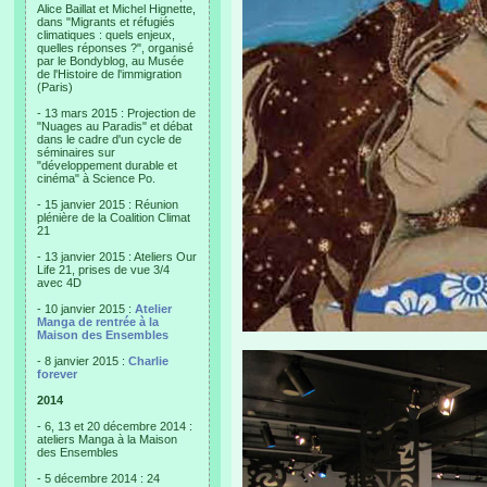
Alice Baillat et Michel Hignette,
dans "Migrants et réfugiés
climatiques : quels enjeux,
quelles réponses ?", organisé
par le Bondyblog, au Musée
de l'Histoire de l'immigration
(Paris)
- 13 mars 2015 : Projection de
"Nuages au Paradis" et débat
dans le cadre d'un cycle de
séminaires sur
"développement durable et
cinéma" à Science Po.
- 15 janvier 2015 : Réunion
plénière de la Coalition Climat
21
- 13 janvier 2015 : Ateliers Our
Life 21, prises de vue 3/4
avec 4D
- 10 janvier 2015 :
Atelier
Manga de rentrée à la
Maison des Ensembles
- 8 janvier 2015 :
Charlie
forever
2014
- 6, 13 et 20 décembre 2014 :
ateliers Manga à la Maison
des Ensembles
- 5 décembre 2014 : 24