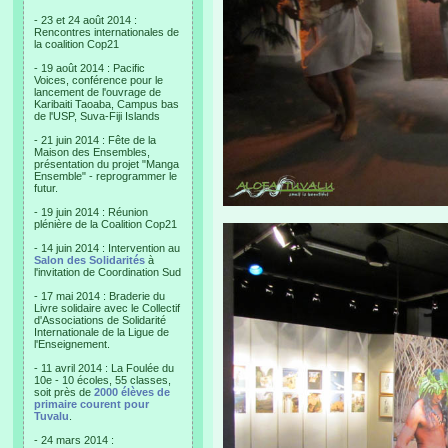
- 23 et 24 août 2014 :
Rencontres internationales de
la coalition Cop21
- 19 août 2014 : Pacific
Voices, conférence pour le
lancement de l'ouvrage de
Karibaiti Taoaba, Campus bas
de l'USP, Suva-Fiji Islands
- 21 juin 2014 : Fête de la
Maison des Ensembles,
présentation du projet "Manga
Ensemble" - reprogrammer le
futur.
- 19 juin 2014 : Réunion
plénière de la Coalition Cop21
- 14 juin 2014 : Intervention au
Salon des Solidarités
à
l'invitation de Coordination Sud
- 17 mai 2014 : Braderie du
Livre solidaire avec le Collectif
d'Associations de Solidarité
Internationale de la Ligue de
l'Enseignement.
- 11 avril 2014 : La Foulée du
10e - 10 écoles, 55 classes,
soit près de
2000 élèves de
primaire courent pour
Tuvalu
.
- 24 mars 2014 :