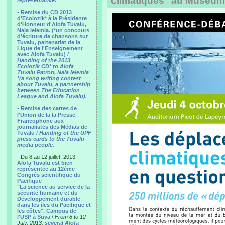
climatiques" au Museum
representative.
- Remise du CD 2013
d'Ecolozik* à la Présidente
d'Honneur d'Alofa Tuvalu,
Nala Ielemia. (*un concours
d'écriture de chansons sur
Tuvalu, partenariat de la
Ligue de l'Enseignement
avec Alofa Tuvalu) /
Handing of the 2013
Ecolozik CD* to Alofa
Tuvalu Patron, Nala Ielemia
*(a song writing contest
about Tuvalu, a partnership
between The Education
League and Alofa Tuvalu).
- Remise des cartes de
l'Union de la la Presse
Francophone aux
journalistes des Médias de
Tuvalu /
Handing of the UPF
press cards to the Tuvalu
media people.
- Du 8 au 12 juillet, 2013:
Alofa Tuvalu est bien
représentée au 12ème
Congrès scientifique du
Pacifique
"La science au service de la
sécurité humaine et du
Développement durable
dans les îles du Pacifique et
les côtes", Campus de
l'USP à Suva
/
From 8 to 12
July, 2013:
several Alofa