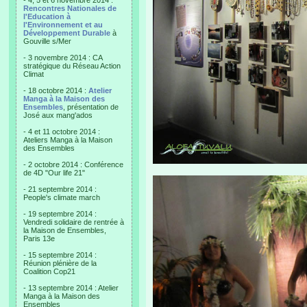
- 4, 5 et 6 novembre 2014 :
Rencontres Nationales de
l'Education à
l'Environnement et au
Développement Durable
à
Gouville s/Mer
- 3 novembre 2014 : CA
stratégique du Réseau Action
Climat
- 18 octobre 2014 :
Atelier
Manga à la Maison des
Ensembles
, présentation de
José aux mang'ados
- 4 et 11 octobre 2014 :
Ateliers Manga à la Maison
des Ensembles
- 2 octobre 2014 : Conférence
de 4D "Our life 21"
- 21 septembre 2014 :
People's climate march
- 19 septembre 2014 :
Vendredi solidaire de rentrée à
la Maison de Ensembles,
Paris 13e
- 15 septembre 2014 :
Réunion plénière de la
Coalition Cop21
- 13 septembre 2014 : Atelier
Manga à la Maison des
Ensembles