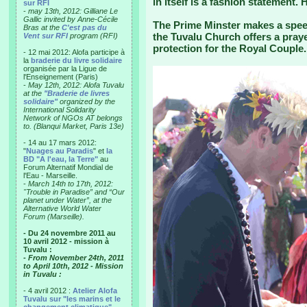
in itself is a fashion statement. 
sur RFI
-
may 13th, 2012: Gilliane Le
Gallic invited by Anne-Cécile
The Prime Minster makes a speec
Bras at the
C'est pas du
the Tuvalu Church offers a praye
Vent sur RFI
program (RFI)
protection for the Royal Couple. 
- 12 mai 2012: Alofa participe à
la
braderie du livre solidaire
organisée par la Ligue de
l'Enseignement (Paris)
-
May 12th, 2012: Alofa Tuvalu
at the
"Braderie de livres
solidaire"
organized by the
International Solidarity
Network of NGOs AT belongs
to. (Blanqui Market, Paris 13e)
- 14 au 17 mars 2012:
"
Nuages au Paradis
" et
la
BD "A l'eau, la Terre"
au
Forum Alternatif Mondial de
l'Eau - Marseille.
-
March 14th to 17th, 2012:
"Trouble in Paradise” and “Our
planet under Water”, at the
Alternative World Water
Forum (Marseille).
- Du 24 novembre 2011 au
10 avril 2012 - mission à
Tuvalu :
- From November 24th, 2011
to April 10th, 2012 - Mission
in Tuvalu :
- 4 avril 2012 :
Atelier Alofa
Tuvalu sur "les marins et le