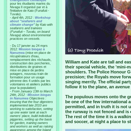
changement climatique"
pour les étudiants marins du
Nivaga II organisé par et à
l'initiative de Kaio (Funafuti -
Tuvalu).
-
April 4th, 2012 :
Workshop
about "seafarers and
climate change"
by Kaio with
seafarers and trainees
(Funafuti – Tuvalu, on board
Nivaga) about environmental
practices on vessels.
- Du 17 janvier au 24 mars
2012:
Mission biogaz à
Nanumea
(mise en place de
récupérateurs d'eau,
remplacement des réchauds,
William and Kate are tall and e
construction des porcheries,
their special vehicle, the ‘mini-m
distributions de graines et
mise en place de jardins
shoulders. The Police Honour G
potagers, nouveau train de
precision; the Royals move forw
formation pour un usage
pérenne des 4 unités par les
singing merrily. The official par
volontaires et ateliers publics
follow it to the plane, an avenue
pour la population)
-
From January 13th to March
24th, 2012 :
Mission biogas
The populous moves onto the gr
in Nanumea
Objectives :
be one of the few international 
insuring that the four digesters
implemented late 2010 are
permitted, and in truth it is not 
working to satisfaction, setting
the runway is not fenced and is 
up one water tank at each
owners' place, build individual
The rest of the time it is a walki
piggeries, setting up the basis
and soccer, at night a place to s
for garden, training owners
and workers as well as raising
awareness among the Island