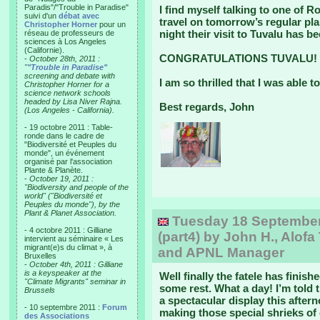
Paradis"/"Trouble in Paradise"
I find myself talking to one of R
suivi d'un
débat avec
travel on tomorrow’s regular pla
Christopher Horner
pour un
night their visit to Tuvalu has be
réseau de professeurs de
sciences à Los Angeles
(Californie).
CONGRATULATIONS TUVALU!
-
October 28th, 2011 :
"
"Trouble in Paradise"
screening and debate with
I am so thrilled that I was able to
Christopher Horner for a
science network schools
headed by Lisa Niver Rajna.
Best regards, John
(Los Angeles - California).
- 19 octobre 2011 : Table-
ronde dans le cadre de
"Biodiversité et Peuples du
monde", un événement
organisé par l'association
Plante & Planète.
-
October 19, 2011 :
"Biodiversity and people of the
world" ("Biodiversité et
Peuples du monde"), by the
Plant & Planet Association.
Tuesday 18 September, 
- 4 octobre 2011 : Gilliane
(part4) by John H., Alofa
intervient au séminaire « Les
migrant(e)s du climat », à
and APNL Manager
Bruxelles
-
October 4th, 2011 : Gilliane
is a keyspeaker at the
Well finally the fatele has fini
"Climate Migrants" seminar in
some rest. What a day! I’m told 
Brussels
a spectacular display this after
- 10 septembre 2011 :
Forum
making those special shrieks of 
des Associations