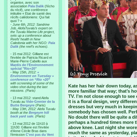
organise, avec son
association
Pala Dalik
(l’écho
du récif), une conférence
intitulée « Etat de santé des
récifs calédoniens: Qui fait
quoi ? »
-
June 6th, 2012: Sandrine
Job, AlofaTuvalu’s expert on
the Tuvalu Marine Life project,
sets up a conference about
Reefs’ health in New
Caledonia with her NGO:
Pala
Dalik
(the reef’s echoes).
- 15 mai 2012: Gilliane est
l'invitée de Patricia Ricard et
Marie-Pierre Cabello aux
Mardis de l'Environnement
spécial "Rio+20"
-
May 15th, 2012:
«
Environment on Tuesday »
conference on “Rio +20”
with screening of some of the
Kate has her hair down today, as 
video shot during the last
more familiar that way; that’s 
missions. (Paris)
TV. I’m not close enough to see 
- 13 mai 2012: stand Alofa
it is a floral design, very differe
Tuvalu au
Vide-Grenier de la
Butte Bergeyre
(Paris)
dresses but very much in keepin
-
May 13th, 2012: Alofa Tuvalu
somebody has chosen well. Per
booth at the
Bergeyre hill
back yard sale
. (Paris)
No doubt there will be quite a di
perhaps a hundred times more th
- 13 mai 2012 de 11h10 à
above knee. Last night she wore 
11h30: Gilliane est l'invitée
d'Anne Cécile Bras dans
much the same as yesterday, pla
l'émission
C'est pas du Vent