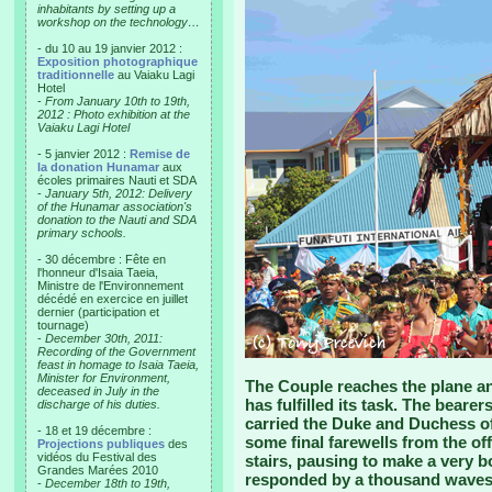
inhabitants by setting up a
workshop on the technology…
- du 10 au 19 janvier 2012 :
Exposition photographique
traditionnelle
au Vaiaku Lagi
Hotel
-
From January 10th to 19th,
2012 : Photo exhibition at the
Vaiaku Lagi Hotel
- 5 janvier 2012 :
Remise de
la donation Hunamar
aux
écoles primaires Nauti et SDA
-
January 5th, 2012: Delivery
of the Hunamar association's
donation to the Nauti and SDA
primary schools.
- 30 décembre : Fête en
l'honneur d'Isaia Taeia,
Ministre de l'Environnement
décédé en exercice en juillet
dernier (participation et
tournage)
-
December 30th, 2011:
Recording of the Government
feast in homage to Isaia Taeia,
Minister for Environment,
The Couple reaches the plane an
deceased in July in the
has fulfilled its task. The bearers
discharge of his duties.
carried the Duke and Duchess o
- 18 et 19 décembre :
some final farewells from the off
Projections publiques
des
vidéos du Festival des
stairs, pausing to make a very 
Grandes Marées 2010
responded by a thousand waves.
-
December 18th to 19th,