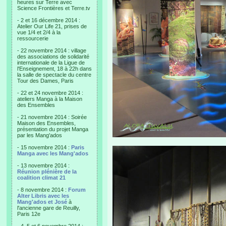
heures sur Terre avec
Science Frontières et Terre.tv
- 2 et 16 décembre 2014 :
Atelier Our Life 21, prises de
vue 1/4 et 2/4 à la
ressourcerie
- 22 novembre 2014 : village
des associations de solidarité
internationale de la Ligue de
l'Enseignement, 18 à 22h dans
la salle de spectacle du centre
Tour des Dames, Paris
- 22 et 24 novembre 2014 :
ateliers Manga à la Maison
des Ensembles
- 21 novembre 2014 : Soirée
Maison des Ensembles,
présentation du projet Manga
par les Mang'ados
- 15 novembre 2014 :
Paris
Manga avec les Mang'ados
- 13 novembre 2014 :
Réunion plénière de la
coalition climat 21
- 8 novembre 2014 :
Forum
Alter Libris avec les
Mang'ados et José
à
l'ancienne gare de Reuilly,
Paris 12e