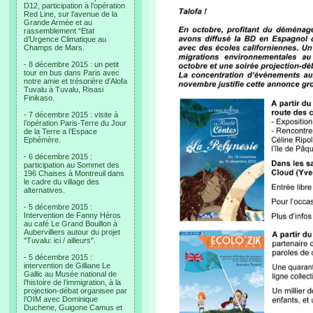
D12, participation à l’opération
Red Line, sur l’avenue de la
Grande Armée et au
rassemblement “Etat
d’Urgence Climatique au
Champs de Mars.
- 8 décembre 2015 : un petit
tour en bus dans Paris avec
notre amie et trésorière d’Alofa
Tuvalu à Tuvalu, Risasi
Finikaso.
- 7 décembre 2015 : visite à
l’opération Paris-Terre du Jour
de la Terre a l’Espace
Ephémère.
- 6 décembre 2015 :
participation au Sommet des
196 Chaises à Montreuil dans
le cadre du village des
alternatives.
- 5 décembre 2015 :
Intervention de Fanny Héros
au café Le Grand Bouillon à
Aubervilliers autour du projet
"Tuvalu: ici / ailleurs".
- 5 décembre 2015 :
intervention de Gilliane Le
Gallic au Musée national de
l’histoire de l’immigration, à la
projection-débat organisee par
l’OIM avec Dominique
Duchene, Guigone Camus et