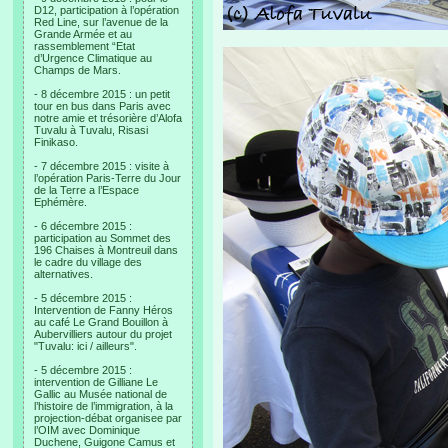
D12, participation à l’opération
Red Line, sur l’avenue de la
Grande Armée et au
rassemblement “Etat
d’Urgence Climatique au
Champs de Mars.
- 8 décembre 2015 : un petit
tour en bus dans Paris avec
notre amie et trésorière d’Alofa
Tuvalu à Tuvalu, Risasi
Finikaso.
- 7 décembre 2015 : visite à
l’opération Paris-Terre du Jour
de la Terre a l’Espace
Ephémère.
- 6 décembre 2015 :
participation au Sommet des
196 Chaises à Montreuil dans
le cadre du village des
alternatives.
- 5 décembre 2015 :
Intervention de Fanny Héros
au café Le Grand Bouillon à
Aubervilliers autour du projet
"Tuvalu: ici / ailleurs".
- 5 décembre 2015 :
intervention de Gilliane Le
Gallic au Musée national de
l’histoire de l’immigration, à la
projection-débat organisee par
l’OIM avec Dominique
Duchene, Guigone Camus et