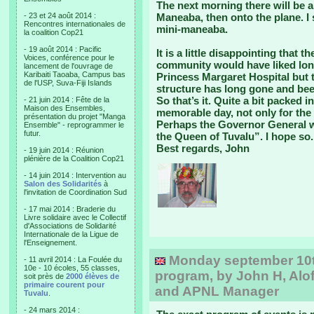
The next morning there will be a
- 23 et 24 août 2014 :
Maneaba, then onto the plane. I 
Rencontres internationales de
mini-maneaba.
la coalition Cop21
- 19 août 2014 : Pacific
It is a little disappointing that th
Voices, conférence pour le
community would have liked long
lancement de l'ouvrage de
Karibaiti Taoaba, Campus bas
Princess Margaret Hospital but t
de l'USP, Suva-Fiji Islands
structure has long gone and bee
So that’s it. Quite a bit packed in
- 21 juin 2014 : Fête de la
Maison des Ensembles,
memorable day, not only for the 
présentation du projet "Manga
Perhaps the Governor General wi
Ensemble" - reprogrammer le
futur.
the Queen of Tuvalu”. I hope so.
Best regards, John
- 19 juin 2014 : Réunion
plénière de la Coalition Cop21
- 14 juin 2014 : Intervention au
Salon des Solidarités
à
l'invitation de Coordination Sud
- 17 mai 2014 : Braderie du
Livre solidaire avec le Collectif
d'Associations de Solidarité
Internationale de la Ligue de
l'Enseignement.
Monday september 10th:
- 11 avril 2014 : La Foulée du
10e - 10 écoles, 55 classes,
program, by John H, Alof
soit près de
2000 élèves de
primaire courent pour
and APNL Manager
Tuvalu
.
- 24 mars 2014 :