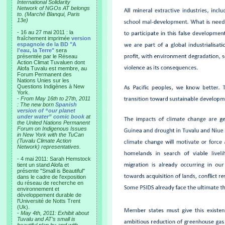
International Solidarity
Network of NGOs AT belongs
to. (Marché Blanqui, Paris
13e)
- 16 au 27 mai 2011 : la
fraîchement imprimée
version
espagnole de la BD "A
l'eau, la Terre"
sera
présentée par le Réseau
Action Climat Tuvaluen dont
Alofa Tuvalu est membre, au
Forum Permanent des
Nations Unies sur les
Questions Indigènes à New
York.
-
From May 16th to 27th, 2011
: The new born
Spanish
version of “our planet
under water” comic book
at
the United Nations Permanent
Forum on Indigenous Issues
in New York with the TuCan
(Tuvalu Climate Action
Network) representatives.
- 4 mai 2011: Sarah Hemstock
tient un stand Alofa et
présente "Small is Beautiful"
dans le cadre de l'exposition
du réseau de recherche en
environnement et
développement durable de
l'Université de Notts Trent
(Uk).
-
May 4th, 2011: Exhibit about
Tuvalu and AT’s small is