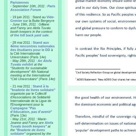
Parisiennes
-
September 10th, 2011 :
Paris
Association Forum
- 19 juin 2011 : Stand au
Vide-
Grenier
sur la Butte Bergeyre
-
June 19th, 2011 : Gilliane
and Fanny are Alofa Tuvalu
booth keepers in the context
of
the hill back yard sale
.
- 28 mai 2011 :
Stand aux
4ème rencontres nationales
des étudiants pour le DD
à
la Cité Internationale
Universitaire (Paris 14e)
-
May 28th, 2011 :
An Alofa
Tuvalu exhibit
at the
“Students for sustainable
development” 4th National
meeting at the International
“Cité Universitaire” (Paris 14e)
- 21 mai 2011 :
Stand à la
"braderie de livres solidaire"
organisée par le Collectif
d'Associations de Solidarité
Internationale de la Ligue de
l'Enseignement pour la
Campagne "Pas
d'éducation, pas d'avenir
"
(Paris 13e)
-
May 21st, 2011 : Marie-
Jeanne and Fanny are
Alofa
Tuvalu booth keepers"
at
the
"Braderie de livres
solidaire"
organized by the