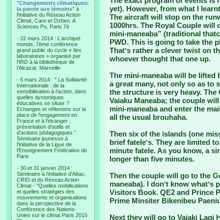
The exact program of events is n
"Changements climatiques:
yet). However, from what I learnt
la parole aux témoins"
à
l'initiative du Réseau Action
The aircraft will stop on the runw
Climat, Care et Oxfam. A
1000hrs. The Royal Couple will d
Sciences Po, Paris 7è
mini-maneaba” (traditional that
- 22 mars 2014 : L'archipel
PWD. This is going to take the p
monde, 7ème conférence
Thatʼs rather a clever twist on t
grand public du cycle « Iles
laboratoires » organisé par
whoever thought that one up.
l'IRD à la bibliothèque de
l’Alcazar, Marseille
The mini-maneaba will be lifted
- 5 mars 2014 : " La Solidarité
a great many, not only so as to
Internationale : de la
the structure is very heavy. The 
sensibilisation à l'action, dans
quelles dynamiques
Vaiaku Maneaba; the couple will 
éducatives se situer ?
mini-maneaba and enter the ma
Echanges et réflexions sur la
place de l'engagement en
all the usual brouhaha.
France et à l'étranger ;
présentation d'outils et
d'actions pédagogiques ".
Then six of the islands (one mis
Séminaire jeunesse à
brief fateleʼs. They are limited t
l'initiative de la Ligue de
minute fatele. As you know, a s
l'Enseignement Fédération de
Paris
longer than five minutes.
- 30 et 31 janvier 2014 :
Séminaire à l'initiative d'Attac,
Then the couple will go to the G
CRID et du Réseau Action
maneaba). I donʼt know whatʼs p
Climat - "Quelles mobilisations
Visitors Book. QE2 and Prince Ph
et quelles stratégies des
mouvements et organisations
Prime Minsiter Bikenibeu Paeniu
dans la perspective de la
Conférence des Nations-
Unies sur le climat Paris 2015
Next they will go to Vaiaki Lagi H