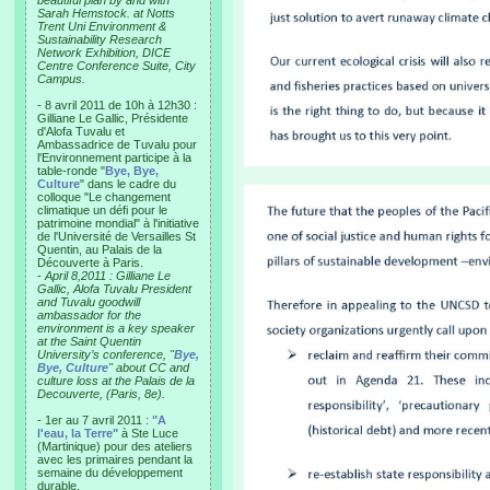
beautiful plan by and with
Sarah Hemstock. at Notts
Trent Uni Environment &
Sustainability Research
Network Exhibition, DICE
Centre Conference Suite, City
Campus.
- 8 avril 2011 de 10h à 12h30 :
Gilliane Le Gallic, Présidente
d'Alofa Tuvalu et
Ambassadrice de Tuvalu pour
l'Environnement participe à la
table-ronde "
Bye, Bye,
Culture
" dans le cadre du
colloque "Le changement
climatique un défi pour le
patrimoine mondial" à l'initiative
de l'Université de Versailles St
Quentin, au Palais de la
Découverte à Paris.
-
April 8,2011 : Gilliane Le
Gallic, Alofa Tuvalu President
and Tuvalu goodwill
ambassador for the
environment is a key speaker
at the Saint Quentin
University’s conference, "
Bye,
Bye, Culture
" about CC and
culture loss at the Palais de la
Decouverte, (Paris, 8e).
- 1er au 7 avril 2011 :
"A
l'eau, la Terre"
à Ste Luce
(Martinique) pour des ateliers
avec les primaires pendant la
semaine du développement
durable.