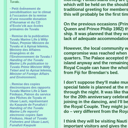
Tuvalu..
which will be held on the should
-
Petit événement de
traditional greeting for members
sensibilisation sur le climat
this will probably be the first tim
à l'occasion de la remise
d'une nouvelle donation
d'Hunamar et du CD
On the previous occasions (Prin
d'Ecolo'zik aux écoles
Queen and Prince Philip 1982) t
primaires de Tuvalu
ship. It was planned that they w
-
Remise de la publication
lack of adequate accommodation 
Tuvalu Marine Life à Willy
Telavi, Premier Ministre de
Tuvalu et à Apisai Ielemia,
However, the local community wer
Ministre des Affaires
compromise was reached when 
étrangères et de
l'Environnement de Tuvalu /
quarters. The Palace accepted tha
Handing of the Tuvalu
island anyway and the remaining
Marine Life publication to
Tuvalu Prime Minister Willy
Royal Couple can have the who
Telavi and to Apisai Ielemia,
from Fiji for Brendanʼs bed.
Minister of Foreign Affairs
and Environment.
I donʼt suppose theyʼll make muc
- Remise des copies
special fatele is planned at the 
électroniques des rapports
Tuvalu Marine Life à Sam
through the night. It was like 
Finikaso, Patron du service
for the 20th anniversary celebra
des Pêches de Tuvalu et
joining in the dancing, and Iʼll 
Uluao Lauti, représentant
du Kaupule de Funafuti /
the Royal Couple. They might just
Handing of the Tuvalu
do – very different from the Royal
Marine Life reports’
electronic copies Sam
Finikaso, Head of Tuvalu
I think they will be visiting Nau
Fisheries and Uluao Lauti,
Funafuti Kaupule
important visitors and gives the