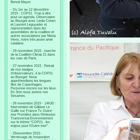
Benoit Mayer.
- Du 1er au 12 décembre
2015 : COP21. Trop à dire
pour un agenda. Observation
au Bourget avec Linda Cohen
et Laurent Leguyader et
representation dans les
assemblées de la coalition et
autres associations par Maria
Vives, notre très jeune amie
catalane.
- 29 novembre 2015 : marche
de la Coalition Climat 21 dans
les rues de Paris.
- 27 novembre 2015 : Retrait
de nos badges
d’observateurs, à la COP21
au Bourget. Nous
appréhendions les longues
files de Copenhagen.
Personne encore sur les lieux.
En 3mn nous avions nos
Sesames.
- 26 novembre 2015 - 14h30 :
Intervention de Gilliane Le
Gallic sur France Tv Outre-
mer Première dans l'émission
Transversal Environnement
sur le thème "COP21 : les
enjeux pour l'Outre-mer".
- 25novembre 2015 :
Vernissage de l’exposition