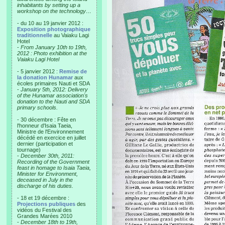
inhabitants by setting up a
workshop on the technology…
- du 10 au 19 janvier 2012 :
Exposition photographique
traditionnelle
au Vaiaku Lagi
Hotel
-
From January 10th to 19th,
2012 : Photo exhibition at the
Vaiaku Lagi Hotel
- 5 janvier 2012 :
Remise de
la donation Hunamar
aux
écoles primaires Nauti et SDA
-
January 5th, 2012: Delivery
of the Hunamar association's
donation to the Nauti and SDA
primary schools.
- 30 décembre : Fête en
l'honneur d'Isaia Taeia,
Ministre de l'Environnement
décédé en exercice en juillet
dernier (participation et
tournage)
-
December 30th, 2011:
Recording of the Government
feast in homage to Isaia Taeia,
Minister for Environment,
deceased in July in the
discharge of his duties.
- 18 et 19 décembre :
Projections publiques
des
vidéos du Festival des
Grandes Marées 2010
-
December 18th to 19th,