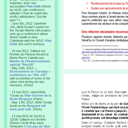
organise, avec son
association
Pala Dalik
(l’écho
du récif), une conférence
intitulée « Etat de santé des
récifs calédoniens: Qui fait
quoi ? »
-
June 6th, 2012: Sandrine
Job, AlofaTuvalu’s expert on
the Tuvalu Marine Life project,
sets up a conference about
Reefs’ health in New
Caledonia with her NGO:
Pala
Dalik
(the reef’s echoes).
- 15 mai 2012: Gilliane est
l'invitée de Patricia Ricard et
Marie-Pierre Cabello aux
Mardis de l'Environnement
spécial "Rio+20"
-
May 15th, 2012:
«
Environment on Tuesday »
conference on “Rio +20”
with screening of some of the
video shot during the last
missions. (Paris)
- 13 mai 2012: stand Alofa
Tuvalu au
Vide-Grenier de la
Butte Bergeyre
(Paris)
-
May 13th, 2012: Alofa Tuvalu
booth at the
Bergeyre hill
back yard sale
. (Paris)
- 13 mai 2012 de 11h10 à
11h30: Gilliane est l'invitée
d'Anne Cécile Bras dans
l'émission
C'est pas du Vent