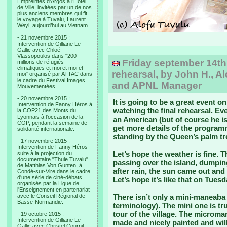
Empreintes d’Argos à l’Hotel
de Ville, invitées par un de nos
plus anciens membres qui fit
le voyage à Tuvalu, Laurent
Weyl, aujourd’hui au Vietnam.
- 21 novembre 2015 :
Intervention de Gilliane Le
Gallic avec Chloé
Vlassopoulos dans "200
Friday september 14th: 
millions de réfugiés
climatiques et moi et moi et
rehearsal, by John H., Al
moi" organisé par ATTAC dans
le cadre du Festival Images
and APNL Manager
Mouvementées.
- 20 novembre 2015 :
It is going to be a great event o
Intervention de Fanny Héros à
watching the final rehearsal. Ev
la COP21 des Monts du
Lyonnais à l'occasion de la
an American (but of course he is
COP, pendant la semaine de
get more details of the progra
solidarité internationale.
standing by the Queen’s palm tree
- 17 novembre 2015 :
Intervention de Fanny Héros
Let’s hope the weather is fine.
suite à la projection du
documentaire "Thule Tuvalu"
passing over the island, dumpin
de Matthias Von Gunten, à
after rain, the sun came out and 
Condé-sur-Vire dans le cadre
d'une série de ciné-débats
Let’s hope it’s like that on Tuesd
organisés par la Ligue de
l'Enseignement en partenariat
avec le Conseil Régional de
There isn’t only a mini-maneaba
Basse-Normandie.
terminology). The mini one is tr
tour of the village. The microma
- 19 octobre 2015 :
Intervention de Gilliane Le
made and nicely painted and wil
Gallic avec Christel Cournil,