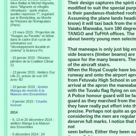
Their design captures the spirit 
Alice Baillat et Michel Hignette,
dans "Migrants et réfugiés
modified to suit the special pur
climatiques : quels enjeux,
is their pandanus-thatched roofs
quelles réponses ?", organisé
Assuming the plane lands headin
par le Bondyblog, au Musée
de l'Histoire de l'immigration
know) it will taxi back from the
(Paris)
Vaiaku Maneaba, turn 180 degree
- 13 mars 2015 : Projection de
TANGO and TuFHA offices. The m
"Nuages au Paradis" et débat
about twenty young men selected
dans le cadre d'un cycle de
séminaires sur
"développement durable et
That maneapa is only just big en
cinéma" à Science Po.
side bearers (timber beams) are 
- 15 janvier 2015 : Réunion
space for the many bearers. The 
plénière de la Coalition Climat
of the aircraft stairs.
21
When the Royal Couple have boar
- 13 janvier 2015 : Ateliers Our
runway and onto the airport apro
Life 21, prises de vue 3/4
from Fetuvalu High School in un
avec 4D
arrival at the apron the maneaba 
- 10 janvier 2015 :
Atelier
with the Tuvalu flag flying on o
Manga de rentrée à la
Maison des Ensembles
A Police honour guard will be f
guard as they marched from the P
- 8 janvier 2015 :
Charlie
forever
they have really put effort into t
precise. Perhaps not quite as g
2014
considering the men are regular 
- 6, 13 et 20 décembre 2014 :
deserve full marks. I notice that 
ateliers Manga à la Maison
not
des Ensembles
seen before. Either they been su
- 5 décembre 2014 : 24