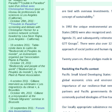
de "Nuages au
Paradis"/"Trouble in Paradise"
suivi d'un
débat avec
Christopher Horner
pour un
réseau de professeurs de
sciences à Los Angeles
(Californie).
-
October 28th, 2011 :
"
"Trouble in Paradise"
screening and debate with
Christopher Horner for a
science network schools
headed by Lisa Niver Rajna.
(Los Angeles - California).
- 19 octobre 2011 : Table-
ronde dans le cadre de
"Biodiversité et Peuples du
monde", un événement
organisé par l'association
Plante & Planète.
-
October 19, 2011 :
"Biodiversity and people of the
world" ("Biodiversité et
Peuples du monde"), by the
Plant & Planet Association.
- 4 octobre 2011 : Gilliane
intervient au séminaire « Les
migrant(e)s du climat », à
Bruxelles
-
October 4th, 2011 : Gilliane
is a keyspeaker at the
"Climate Migrants" seminar in
Brussels
- 10 septembre 2011 :
Forum
des Associations