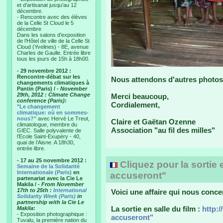
et d’artisanat jusqu’au 12
décembre.
- Rencontre avec des élèves
de la Celle St Cloud le 5
décembre
Dans les salons d’exposition
de l’Hôtel de ville de la Celle St
Cloud (Yvelines) - 8E, avenue
Charles de Gaulle. Entrée libre
tous les jours de 15h à 18h00.
- 29 novembre 2012 :
Rencontre-débat sur les
Nous attendons d'autres photos 
changements climatiques à
Pantin (Paris) /
- November
29th, 2012 : Climate Change
Merci beaucoup,
conference (Paris)
:
Cordialement,
"Le changement
climatique: où en sommes-
nous?"
avec Hervé Le Treut,
Claire et Gaëtan Ozenne
climatologue, membre du
Association "au fil des milles"
GIEC. Salle polyvalente de
l’Ecole Saint-Exupéry - 40,
quai de l’Aisne. A 18h30,
entrée libre.
- 17 au 25 novembre 2012 :
Cliquez pour la sortie
Semaine de la Solidarité
Internationale (Paris)
en
accuseront"
partenariat avec la Cie Le
Makila /
- From November
17th to 25th :
International
Voici une affaire qui nous con
Solidarity Week (Paris)
in
partnership with la Cie Le
La sortie en salle du film :
http:
Makila
:
- Exposition photographique :
accuseront"
Tuvalu, la première nation du