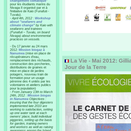
changement climatique"
pour les étudiants marins du
Nivaga II organisé par et à
l'initiative de Kaio (Funafuti -
Tuvalu).
-
April 4th, 2012 :
Workshop
about "seafarers and
climate change"
by Kaio with
seafarers and trainees
(Funafuti – Tuvalu, on board
Nivaga) about environmental
practices on vessels.
- Du 17 janvier au 24 mars
2012:
Mission biogaz à
Nanumea
(mise en place de
récupérateurs d'eau,
La Vie - Mai 2012: Gill
remplacement des réchauds,
construction des porcheries,
Jour de la Terre
distributions de graines et
mise en place de jardins
potagers, nouveau train de
formation pour un usage
pérenne des 4 unités par les
volontaires et ateliers publics
pour la population)
-
From January 13th to March
24th, 2012 :
Mission biogas
in Nanumea
Objectives :
insuring that the four digesters
implemented late 2010 are
working to satisfaction, setting
up one water tank at each
owners' place, build individual
piggeries, setting up the basis
for garden, training owners
and workers as well as raising
awareness among the Island