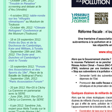
- October 19th, 2012:
"
Trouble in Paradise
"
screening and debate at Ile
d'Yeu (Vendée)
- 4 octobre 2012:
table-ronde
sur les "réfugiés
climatiques"
au Muséum de
Toulouse
-
October 4th, 2012:
“Climate
Refugees” Conference
at
the Museum (Toulouse)
- 18 et 19 septembre 2012:
Visite du Duc et de la
Duchesse de Cambridge,
Kate and William, à Tuvalu
-
September 18th and 19th,
2012:
The Duke and
Dutches of Cambridge's
visit to Tuvalu
- 15 septembre 2012:
"Forum
des Associations et des
Sports du 19e"
, Place de la
Bataille de Stalingrad (Paris)
-
September 15th, 2012:
"Paris Association Forum"
- 20 juin 2012: Rio+20 à Clichy
La Garenne en partenariat
avec la SERE
-
June 20th, 2012: Rio+20 in
Clichy La Garenne, by SERE
- 6 juin 2012: Sandrine Job,
expert pour Alofa Tuvalu sur le
projet "Tuvalu Marine Life",