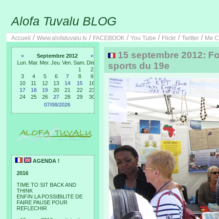
Alofa Tuvalu BLOG
/
/
/
/
/
/
Accueil
Www.alofatuvalu.tv
FACEBOOK
You Tube
Flickr
Twitter
Me C
15 septembre 2012: Fo
«
Septembre 2012
»
Lun.
Mar.
Mer.
Jeu.
Ven.
Sam.
Dim.
sports du 19e
1
2
3
4
5
6
7
8
9
10
11
12
13
14
15
16
17
18
19
20
21
22
23
24
25
26
27
28
29
30
07/08/2026
AGENDA !
2016
TIME TO SIT BACK AND
THINK
ENFIN LA POSSIBILITE DE
FAIRE PAUSE POUR
REFLECHIR