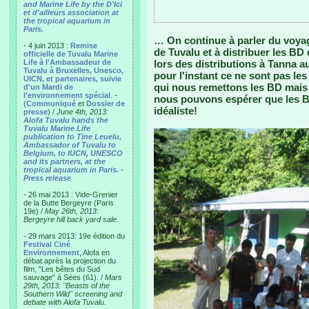
and Marine Life by the D'Ici
et d'ailleurs association at
the tropical aquarium in
Paris.
… On continue à parler du voyag
- 4 juin 2013 :
Remise
de Tuvalu et à distribuer les BD
officielle de Tuvalu Marine
Life à l'Ambassadeur de
lors des distributions à Tanna a
Tuvalu à Bruxelles, Unesco,
pour l'instant ce ne sont pas les
UICN, et partenaires, suivie
qui nous remettons les BD mais la
d'un Mardi de
l'environnement spécial
. -
nous pouvons espérer que les 
(
Communiqué
et
Dossier de
idéaliste!
presse
) /
June 4th, 2013:
Alofa Tuvalu hands the
Tuvalu Marine Life
publication to Tine Leuelu,
Ambassador of Tuvalu to
Belgium, to IUCN, UNESCO
and its partners, at the
tropical aquarium in Paris.
-
Press release
- 26 mai 2013 : Vide-Grenier
de la Butte Bergeyre (Paris
19e) /
May 26th, 2013:
Bergeyre hill back yard sale.
- 29 mars 2013: 19e édition du
Festival Ciné
Environnement
, Alofa en
débat après la projection du
film, "Les bêtes du Sud
sauvage" à Sées (61). /
Mars
29th, 2013: "Beasts of the
Southern Wild" screening and
debate with Alofa Tuvalu.