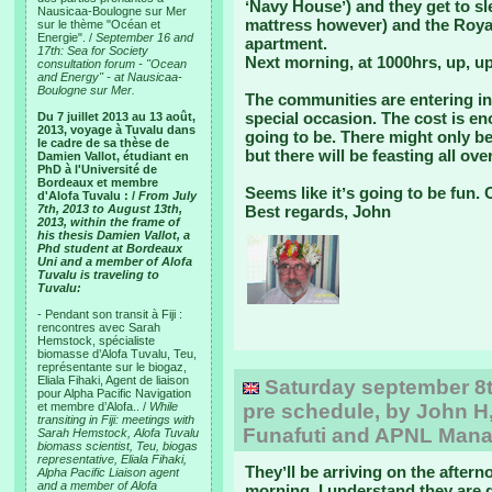
ʻNavy Houseʼ) and they get to s
Nausicaa-Boulogne sur Mer
mattress however) and the Royal
sur le thème "Océan et
Energie". /
September 16 and
apartment.
17th: Sea for Society
Next morning, at 1000hrs, up, u
consultation forum - "Ocean
and Energy" - at Nausicaa-
Boulogne sur Mer.
The communities are entering into 
special occasion. The cost is 
Du 7 juillet 2013 au 13 août,
2013, voyage à Tuvalu dans
going to be. There might only be 
le cadre de sa thèse de
but there will be feasting all ove
Damien Vallot, étudiant en
PhD à l'Université de
Bordeaux et membre
Seems like itʼs going to be fun. 
d'Alofa Tuvalu : /
From July
7th, 2013 to August 13th,
Best regards, John
2013, within the frame of
his thesis Damien Vallot, a
Phd student at Bordeaux
Uni and a member of Alofa
Tuvalu is traveling to
Tuvalu:
- Pendant son transit à Fiji :
rencontres avec Sarah
Hemstock, spécialiste
biomasse d’Alofa Tuvalu, Teu,
représentante sur le biogaz,
Eliala Fihaki, Agent de liaison
Saturday september 8th:
pour Alpha Pacific Navigation
et membre d’Alofa.. /
While
pre schedule, by John H,
transiting in Fiji: meetings with
Funafuti and APNL Man
Sarah Hemstock, Alofa Tuvalu
biomass scientist, Teu, biogas
representative, Eliala Fihaki,
Theyʼll be arriving on the after
Alpha Pacific Liaison agent
and a member of Alofa
morning. I understand they are g