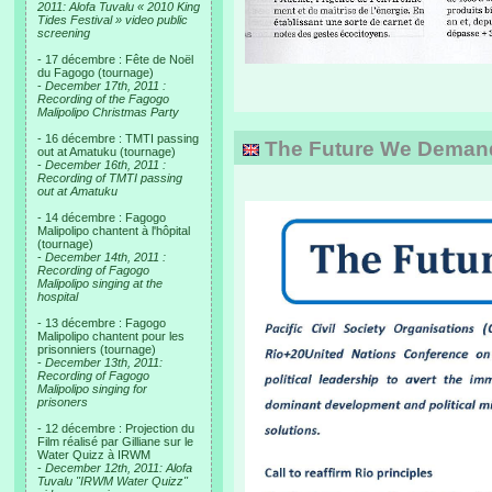
2011: Alofa Tuvalu « 2010 King
Tides Festival » video public
screening
- 17 décembre : Fête de Noël
du Fagogo (tournage)
-
December 17th, 2011 :
Recording of the Fagogo
Malipolipo Christmas Party
- 16 décembre : TMTI passing
The Future We Deman
out at Amatuku (tournage)
-
December 16th, 2011 :
Recording of TMTI passing
out at Amatuku
- 14 décembre : Fagogo
Malipolipo chantent à l'hôpital
(tournage)
-
December 14th, 2011 :
Recording of Fagogo
Malipolipo singing at the
hospital
- 13 décembre : Fagogo
Malipolipo chantent pour les
prisonniers (tournage)
-
December 13th, 2011:
Recording of Fagogo
Malipolipo singing for
prisoners
- 12 décembre : Projection du
Film réalisé par Gilliane sur le
Water Quizz à IRWM
-
December 12th, 2011: Alofa
Tuvalu "IRWM Water Quizz"