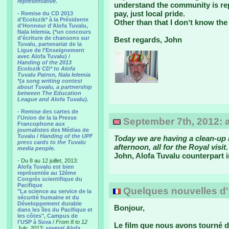
representative.
understand the community is repa
pay, just local pride.
- Remise du CD 2013
d'Ecolozik* à la Présidente
Other than that I donʼt know the 
d'Honneur d'Alofa Tuvalu,
Nala Ielemia. (*un concours
d'écriture de chansons sur
Best regards, John
Tuvalu, partenariat de la
Ligue de l'Enseignement
avec Alofa Tuvalu) /
Handing of the 2013
Ecolozik CD* to Alofa
Tuvalu Patron, Nala Ielemia
*(a song writing contest
about Tuvalu, a partnership
between The Education
League and Alofa Tuvalu).
- Remise des cartes de
l'Union de la la Presse
September 7th, 2012: 
Francophone aux
journalistes des Médias de
Tuvalu /
Handing of the UPF
Today we are having a clean-up 
press cards to the Tuvalu
afternoon, all for the Royal visi
media people.
John, Alofa Tuvalu counterpart
- Du 8 au 12 juillet, 2013:
Alofa Tuvalu est bien
représentée au 12ème
Congrès scientifique du
Pacifique
Quelques nouvelles d'Au
"La science au service de la
sécurité humaine et du
Développement durable
Bonjour,
dans les îles du Pacifique et
les côtes", Campus de
l'USP à Suva
/
From 8 to 12
Le film que nous avons tourné da
July, 2013:
several Alofa