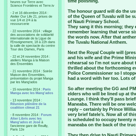
time polishing.
heures sur Terre avec
Science Frontières et Terre.tv
The honour guard will do the us
- 2 et 16 décembre 2014 :
of the Queen of Tuvalu will be s
Atelier Our Life 21, prises de
vue 1/4 et 2/4 à la
of Nauti Primary School.
ressourcerie
They sang it this morning; they
- 22 novembre 2014 : village
remember learning that verse six
des associations de solidarité
the words now. After that anthe
internationale de la Ligue de
the Tuvalu National Anthem.
l'Enseignement, 18 à 22h dans
la salle de spectacle du centre
Tour des Dames, Paris
Next the Royal Couple will (pre
- 22 et 24 novembre 2014 :
and his wife and the Prime Minist
ateliers Manga à la Maison
rehearsal so I’m not sure about t
des Ensembles
thrilled about the forthcoming ev
- 21 novembre 2014 : Soirée
Police Commissioner so I stopped
Maison des Ensembles,
had a word with her too. Lots of
présentation du projet Manga
par les Mang'ados
So after meeting the GG and PM
- 15 novembre 2014 :
Paris
Manga avec les Mang'ados
elders who will be lined up at th
Lounge. I think they’ll pass bri
- 13 novembre 2014 :
Maneaba. There will be one wel
Réunion plénière de la
coalition climat 21
reply – certainly by Prince Willi
very brief fatele’s. Now all of thi
- 8 novembre 2014 :
Forum
Alter Libris avec les
is scheduled to occupy twenty m
Mang'ados et José
à
maneaba on the back of the truc
l'ancienne gare de Reuilly,
Paris 12e
They then drive to Nauti Primary