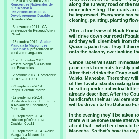
- 4, 5 et 6 novembre 2014 :
along the runway road or the mai
Rencontres Nationales de
l'Education à
more interesting. The roads aro
l'Environnement et au
be impressed. Everybody has bee
Développement Durable
à
Gouville s/Mer
cleaning, painting, planting flow
- 3 novembre 2014 : CA
After a brief view of Nauti Prim
stratégique du Réseau Action
Climat
will drive down our road (Fogafal
and they will disembark from the
- 18 octobre 2014 :
Atelier
Manga à la Maison des
Queen’s palm tree. They’ll then 
Ensembles
, présentation de
onto the balcony overlooking th
José aux mang'ados
- 4 et 11 octobre 2014 :
Canoe races will start immediate
Ateliers Manga à la Maison
juice drink from nuts freshly pi
des Ensembles
After their drinks the Couple wil
- 2 octobre 2014 : Conférence
Vaiaku Maneaba. There they wil
de 4D "Our life 21"
of the Tuvalu islands making tra
- 21 septembre 2014 :
be sitting under individual littl
People's climate march
already described. After the Cou
- 19 septembre 2014 :
handicrafts their arrival ceremo
Vendredi solidaire de rentrée à
will be driven to the Defence Fo
la Maison de Ensembles,
Paris 13e
In the evening they’ll be taken t
- 15 septembre 2014 :
there will be some fatele afterw
Réunion plénière de la
Coalition Cop21
about that – whether it would be
Maneaba. So that’s how the day 
- 13 septembre 2014 : Atelier
Manga à la Maison des
Ensembles