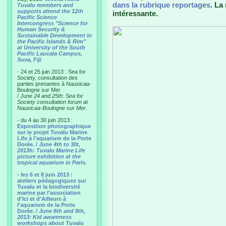
dans la rubrique reportages
. La
Tuvalu members and
supports attend the 12th
intéressante.
Pacific Science
Intercongress "Science for
Human Security &
Sustainable Development in
the Pacific Islands & Rim"
at University of the South
Pacific Laucala Campus,
Suva, Fiji
- 24 et 25 juin 2013 : Sea for
Society, consultation des
parties prenantes à Nausicaa-
Boulogne sur Mer
/
June 24 and 25th: Sea for
Society consultation forum at
Nausicaa-Boulogne sur Mer.
- du 4 au 30 juin 2013 :
Exposition photographique
sur le projet Tuvalu Marine
Life à l'aquarium de la Porte
Dorée. /
June 4th to 30t,
2013h: Tuvalu Marine Life
picture exhibition at the
tropical aquarium in Paris.
- les 6 et 8 juin 2013 :
ateliers pédagogiques sur
Tuvalu et la biodiversité
marine par l'association
d'Ici et d'Ailleurs à
l'aquarium de la Porte
Dorée. /
June 6th and 8th,
2013: Kid awareness
workshops about Tuvalu