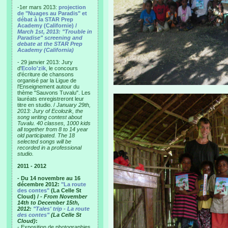
-1er mars 2013:
projection
de "Nuages au Paradis" et
débat à la STAR Prep
Academy (Californie) /
March 1st, 2013: "Trouble in
Paradise" screening and
debate at the STAR Prep
Academy (California)
- 29 janvier 2013: Jury
d'
Ecolo'zik
, le concours
d'écriture de chansons
organisé par la Ligue de
l'Enseignement autour du
thème "Sauvons Tuvalu". Les
lauréats enregistreront leur
titre en studio. /
January 29th,
2013: Jury of Ecolozik, the
song writing contest about
Tuvalu. 40 classes, 1000 kids
all together from 8 to 14 year
old participated. The 18
selected songs will be
recorded in a professional
studio.
2011 - 2012
- Du 14 novembre au 16
décembre 2012:
"La route
des contes"
(La Celle St
Cloud) /
- From November
14th to December 15th,
2012:
"Tales' trip - La route
des contes"
(La Celle St
Cloud)
:
- Exposition de photographies