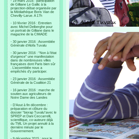
- 19 mars 2016 : participation
de Gilliane Le Gallic à la
projection-débat organisée par
la Médiathèque Boris Vian de
Chevilly-Larue. A 17h
- 10 février 2016 : Entretien
avec Michel Delberghe pour
un portrait de Gilliane dans le
magazine de la CIMADE
- 30 janvier 2016 : Assemblée
Générale d’Alofa Tuvalu
- 30 janvier 2016 : “Non à l’état
d’urgence” une manifestation
dans de nombreuses villes
françaises dont Paris bien sûr
. L’assemblée nous a
empêchés d’y participer.
- 23 janvier 2016 : Assemblée
Générale de la Coalition 21
- 16 janvier 2016 : marche de
soutien aux agriculteurs de
Notre Dame des Landes
- D’Aout à fin décembre :
préparation et clôture du
dossier “biorap Tuvalu“avec le
SPREP et Dani Ceccarrelli,
scientifique, co-auteure déjà
du TML Un projet annulé à la
dernière minute par le
Gouvernement.
- 9 décembre 2015 : pour le