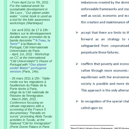
-
From April 1st to 7th, 2011 :
For the national week for
sustainable development in
Ste Luce , "Our planet under
water " comic book is used as
a tool for the kids awareness
workshops (Martinique)
- 1er avril 2011 de 17 à 19h :
Ateliers sur le développement
durable avec promotion de la
bande dessinée "
"A l'eau, la
Terre"
" à la Maison du
Portugal, Cité Internationale
Universitaire de Paris.
-
April, 1st, 2011 : Workshop
on CC at the International
“Cité Universitaire”’s House of
Portugal with
“Our planet
under Water” portugese
version
(Paris, 14e).
- 26 mars 2011 à 15h : Table-
ronde sur les migrations à
l’auditorium du Palais de la
Porte dorée à Paris,
siège de la Cité nationale de
l’histoire de l’immigration.
-
March 26th, 2011 :
Conference focusing on
climate migrations with a
screening of the France 5
documentary "Paradis en
sursis" promoting Alofa Tuvalu
activities in Tuvalu, at the
National “Cité for Immigration”
(Porte Doree Palace in Paris