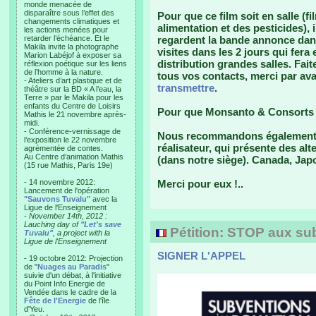
monde menacée de
disparaître sous l’effet des
Pour que ce film soit en salle (
changements climatiques et
alimentation et des pesticides)
les actions menées pour
retarder l’échéance. Et le
regardent la bande annonce dans
Makila invite la photographe
visites dans les 2 jours qui fera
Marion Labéjof à exposer sa
distribution grandes salles. Faite
réflexion poétique sur les liens
de l’homme à la nature.
tous vos contacts, merci par av
- Ateliers d’art plastique et de
transmettre
.
théâtre sur la BD « A l’eau, la
Terre » par le Makila pour les
enfants du Centre de Loisirs
Pour que Monsanto & Consorts ne
Mathis le 21 novembre après-
midi.
- Conférence-vernissage de
Nous recommandons également "
l’exposition le 22 novembre
réalisateur, qui présente des alt
agrémentée de contes.
Au Centre d’animation Mathis
(dans notre siège). Canada, Jap
(15 rue Mathis, Paris 19e)
- 14 novembre 2012:
Merci pour eux !..
Lancement de l'opération
"Sauvons Tuvalu"
avec la
Ligue de l'Enseignement
- November 14th, 2012 :
Lauching day of
"Let's save
Pétition: STOP aux subv
Tuvalu"
, a project with la
Ligue de l'Enseignement
SIGNER L'APPEL
- 19 octobre 2012: Projection
de "
Nuages au Paradis
"
suivie d'un débat, à l'initiative
du Point Info Energie de
Vendée dans le cadre de la
Fête de l'Energie
de l'île
d'Yeu.