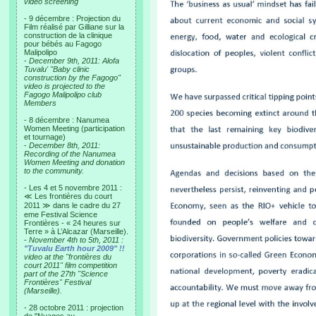
video screening
- 9 décembre : Projection du
Film réalisé par Gilliane sur la
construction de la clinique
pour bébés au Fagogo
Malipolipo
-
December 9th, 2011: Alofa
Tuvalu' "Baby clinic
construction by the Fagogo"
video is projected to the
Fagogo Malipolipo club
Members
- 8 décembre : Nanumea
Women Meeting (participation
et tournage)
-
December 8th, 2011:
Recording of the Nanumea
Women Meeting and donation
to the community.
- Les 4 et 5 novembre 2011 :
≪ Les frontières du court
2011 ≫ dans le cadre du 27
eme Festival Science
Frontières - « 24 heures sur
Terre » à L’Alcazar (Marseille).
-
November 4th to 5th, 2011 :
"Tuvalu Earth hour 2009" !!
video at the "frontières du
court 2011" film competition
part of the 27th "Science
Frontières" Festival
(Marseille).
- 28 octobre 2011 : projection