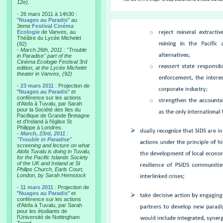
12e).
- 26 mars 2011 à 14h30 :
"
Nuages au Paradis
" au
3eme
Festival Cinéma
Ecologie
de Vanves, au
Théâtre du Lycée Michelet
(92)
-
March 26th, 2011 : "Trouble
in Paradise" part of the
Cinéma Ecologie Festival 3rd
edition, at the Lycée Michelet
theater in Vanves, (92)
-
23 mars 2011
: Projection de
"
Nuages au Paradis
" et
conférence sur les actions
d'Alofa à Tuvalu, par Sarah
pour la Société des Iles du
Pacifique de Grande Bretagne
et d'Ireland à l'église St
Philippe à Londres.
-
March, 23rd, 2011
:
"
Trouble in Paradise
"
screening and lecture on what
Alofa Tuvalu is doing in Tuvalu,
for the Pacific Islands Society
of the UK and Ireland at St
Philips Church, Earls Court,
London, by Sarah Hemstock
-
11 mars 2011
: Projection de
"
Nuages au Paradis
" et
conférence sur les actions
d'Alofa à Tuvalu, par Sarah
pour les étudiants de
l'Université de Nottingham