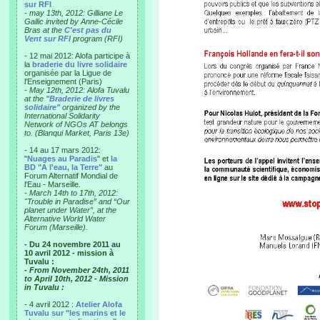
sur RFI
-
may 13th, 2012: Gilliane Le
Gallic invited by Anne-Cécile
Bras at the
C'est pas du
Vent sur RFI
program (RFI)
- 12 mai 2012: Alofa participe à
la
braderie du livre solidaire
organisée par la Ligue de
l'Enseignement (Paris)
-
May 12th, 2012: Alofa Tuvalu
at the
"Braderie de livres
solidaire"
organized by the
International Solidarity
Network of NGOs AT belongs
to. (Blanqui Market, Paris 13e)
- 14 au 17 mars 2012:
"
Nuages au Paradis
" et
la
BD "A l'eau, la Terre"
au
Forum Alternatif Mondial de
l'Eau - Marseille.
-
March 14th to 17th, 2012:
"Trouble in Paradise” and “Our
planet under Water”, at the
Alternative World Water
Forum (Marseille).
- Du 24 novembre 2011 au
10 avril 2012 - mission à
Tuvalu :
- From November 24th, 2011
to April 10th, 2012 - Mission
in Tuvalu :
- 4 avril 2012 :
Atelier Alofa
Tuvalu sur "les marins et le