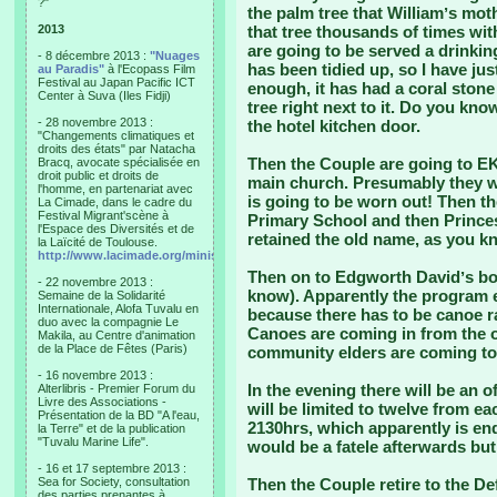
?"
the palm tree that Williamʼs mot
2013
that tree thousands of times with
are going to be served a drinking
- 8 décembre 2013 :
"Nuages
has been tidied up, so I have jus
au Paradis"
à l'Ecopass Film
Festival au Japan Pacific ICT
enough, it has had a coral stone
Center à Suva (Iles Fidji)
tree right next to it. Do you kno
- 28 novembre 2013 :
the hotel kitchen door.
"Changements climatiques et
droits des états" par Natacha
Then the Couple are going to EKT
Bracq, avocate spécialisée en
droit public et droits de
main church. Presumably they wi
l'homme, en partenariat avec
is going to be worn out! Then th
La Cimade, dans le cadre du
Festival Migrant'scène à
Primary School and then Princes
l'Espace des Diversités et de
retained the old name, as you k
la Laïcité de Toulouse.
http://www.lacimade.org/minisites/migrantscene
Then on to Edgworth Davidʼs bor
- 22 novembre 2013 :
know). Apparently the program en
Semaine de la Solidarité
Internationale, Alofa Tuvalu en
because there has to be canoe ra
duo avec la compagnie Le
Canoes are coming in from the o
Makila, au Centre d'animation
de la Place de Fêtes (Paris)
community elders are coming to
- 16 novembre 2013 :
In the evening there will be an o
Alterlibris - Premier Forum du
Livre des Associations -
will be limited to twelve from ea
Présentation de la BD "A l'eau,
2130hrs, which apparently is end 
la Terre" et de la publication
"Tuvalu Marine Life".
would be a fatele afterwards but
- 16 et 17 septembre 2013 :
Sea for Society, consultation
Then the Couple retire to the De
des parties prenantes à