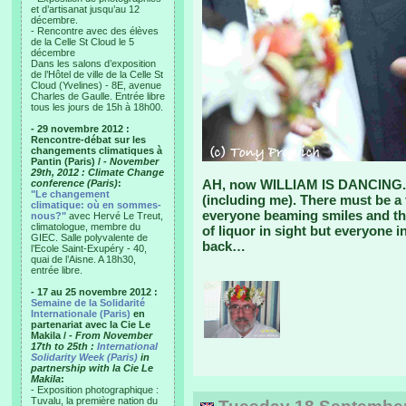
et d’artisanat jusqu’au 12
décembre.
- Rencontre avec des élèves
de la Celle St Cloud le 5
décembre
Dans les salons d’exposition
de l’Hôtel de ville de la Celle St
Cloud (Yvelines) - 8E, avenue
Charles de Gaulle. Entrée libre
tous les jours de 15h à 18h00.
- 29 novembre 2012 :
Rencontre-débat sur les
changements climatiques à
Pantin (Paris) /
- November
29th, 2012 : Climate Change
AH, now WILLIAM IS DANCING. O
conference (Paris)
:
"Le changement
(including me). There must be 
climatique: où en sommes-
everyone beaming smiles and th
nous?"
avec Hervé Le Treut,
climatologue, membre du
of liquor in sight but everyone 
GIEC. Salle polyvalente de
back…
l’Ecole Saint-Exupéry - 40,
quai de l’Aisne. A 18h30,
entrée libre.
- 17 au 25 novembre 2012 :
Semaine de la Solidarité
Internationale (Paris)
en
partenariat avec la Cie Le
Makila /
- From November
17th to 25th :
International
Solidarity Week (Paris)
in
partnership with la Cie Le
Makila
:
- Exposition photographique :
Tuvalu, la première nation du