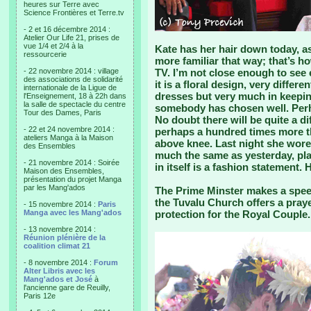
heures sur Terre avec
Science Frontières et Terre.tv
- 2 et 16 décembre 2014 :
Atelier Our Life 21, prises de
vue 1/4 et 2/4 à la
Kate has her hair down today, as 
ressourcerie
more familiar that way; that’s 
- 22 novembre 2014 : village
TV. I’m not close enough to see 
des associations de solidarité
it is a floral design, very differe
internationale de la Ligue de
dresses but very much in keepin
l'Enseignement, 18 à 22h dans
la salle de spectacle du centre
somebody has chosen well. Per
Tour des Dames, Paris
No doubt there will be quite a di
- 22 et 24 novembre 2014 :
perhaps a hundred times more th
ateliers Manga à la Maison
above knee. Last night she wore 
des Ensembles
much the same as yesterday, pla
- 21 novembre 2014 : Soirée
in itself is a fashion statement. 
Maison des Ensembles,
présentation du projet Manga
par les Mang'ados
The Prime Minster makes a speec
the Tuvalu Church offers a praye
- 15 novembre 2014 :
Paris
Manga avec les Mang'ados
protection for the Royal Couple. 
- 13 novembre 2014 :
Réunion plénière de la
coalition climat 21
- 8 novembre 2014 :
Forum
Alter Libris avec les
Mang'ados et José
à
l'ancienne gare de Reuilly,
Paris 12e