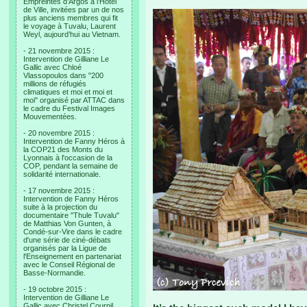
Empreintes d’Argos à l’Hotel
de Ville, invitées par un de nos
plus anciens membres qui fit
le voyage à Tuvalu, Laurent
Weyl, aujourd’hui au Vietnam.
- 21 novembre 2015 :
Intervention de Gilliane Le
Gallic avec Chloé
Vlassopoulos dans "200
millions de réfugiés
climatiques et moi et moi et
moi" organisé par ATTAC dans
le cadre du Festival Images
Mouvementées.
- 20 novembre 2015 :
Intervention de Fanny Héros à
la COP21 des Monts du
Lyonnais à l'occasion de la
COP, pendant la semaine de
solidarité internationale.
- 17 novembre 2015 :
Intervention de Fanny Héros
suite à la projection du
documentaire "Thule Tuvalu"
de Matthias Von Gunten, à
Condé-sur-Vire dans le cadre
d'une série de ciné-débats
organisés par la Ligue de
l'Enseignement en partenariat
avec le Conseil Régional de
Basse-Normandie.
- 19 octobre 2015 :
Intervention de Gilliane Le
Gallic avec Christel Cournil,