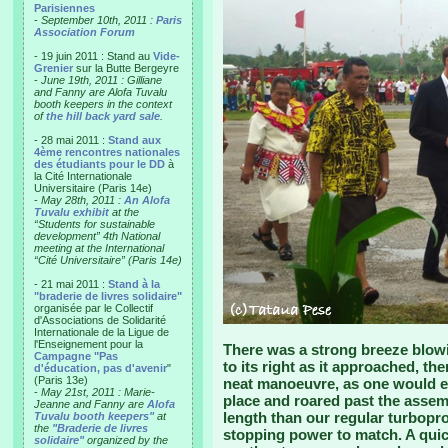
Parisiennes
-
September 10th, 2011 :
Paris
Association Forum
- 19 juin 2011 : Stand au
Vide-
Grenier
sur la Butte Bergeyre
-
June 19th, 2011 : Gilliane
and Fanny are Alofa Tuvalu
booth keepers in the context
of
the hill back yard sale
.
- 28 mai 2011 :
Stand aux
4ème rencontres nationales
des étudiants pour le DD
à
la Cité Internationale
Universitaire (Paris 14e)
-
May 28th, 2011 :
An Alofa
Tuvalu exhibit
at the
“Students for sustainable
development” 4th National
meeting at the International
“Cité Universitaire” (Paris 14e)
- 21 mai 2011 :
Stand à la
"braderie de livres solidaire"
organisée par le Collectif
d'Associations de Solidarité
Internationale de la Ligue de
l'Enseignement pour la
There was a strong breeze blow
Campagne "Pas
to its right as it approached, t
d'éducation, pas d'avenir
"
(Paris 13e)
neat manoeuvre, as one would e
-
May 21st, 2011 : Marie-
place and roared past the asse
Jeanne and Fanny are
Alofa
length than our regular turboprop
Tuvalu booth keepers"
at
the
"Braderie de livres
stopping power to match. A qui
solidaire"
organized by the