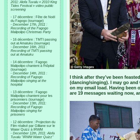
2011: Alofa Tuvalu « 2010 King
Tides Festival » video public
screening
- 17 décembre : Fête de Noël
du Fagogo (tournage)
-
December 17th, 2011 :
Recording of the Fagogo
Malipolipo Christmas Party
- 16 décembre : TMTI passing
out at Amatuku (tournage)
-
December 16th, 2011 :
Recording of TMTI passing
out at Amatuku
- 14 décembre : Fagogo
Malipolipo chantent à l'hôpital
(tournage)
-
December 14th, 2011 :
I think after they’ve been feasted
Recording of Fagogo
Malipolipo singing at the
(dancing/singing). I may go and w
hospital
on my email load. Having been out
- 13 décembre : Fagogo
are 19 messages waiting now, an
Malipolipo chantent pour les
prisonniers (tournage)
-
December 13th, 2011:
Recording of Fagogo
Malipolipo singing for
prisoners
- 12 décembre : Projection du
Film réalisé par Gilliane sur le
Water Quizz à IRWM
-
December 12th, 2011: Alofa
Tuvalu "IRWM Water Quizz"