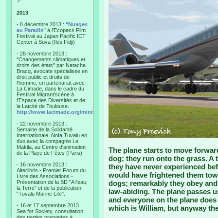
?"
2013
- 8 décembre 2013 :
"Nuages
au Paradis"
à l'Ecopass Film
Festival au Japan Pacific ICT
Center à Suva (Iles Fidji)
- 28 novembre 2013 :
"Changements climatiques et
droits des états" par Natacha
Bracq, avocate spécialisée en
droit public et droits de
l'homme, en partenariat avec
La Cimade, dans le cadre du
Festival Migrant'scène à
l'Espace des Diversités et de
la Laïcité de Toulouse.
http://www.lacimade.org/minisites/migrantscene
- 22 novembre 2013 :
Semaine de la Solidarité
Internationale, Alofa Tuvalu en
duo avec la compagnie Le
Makila, au Centre d'animation
The plane starts to move forwar
de la Place de Fêtes (Paris)
dog; they run onto the grass. A 
- 16 novembre 2013 :
they have never experienced bef
Alterlibris - Premier Forum du
would have frightened them towa
Livre des Associations -
Présentation de la BD "A l'eau,
dogs; remarkably they obey and 
la Terre" et de la publication
law-abiding. The plane passes us
"Tuvalu Marine Life".
and everyone on the plane does 
- 16 et 17 septembre 2013 :
which is William, but anyway the
Sea for Society, consultation
des parties prenantes à