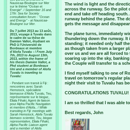
Nausicaa-Boulogne sur Mer
The wind is light and the directio
sur le thème "Océan et
across the runway. So the pilot 
Energie". /
September 16 and
end and take off heading south. 
17th: Sea for Society
consultation forum - "Ocean
runway behind the plane. The do
and Energy" - at Nausicaa-
gets the message and disappear
Boulogne sur Mer.
Du 7 juillet 2013 au 13 août,
The plane turns, immediately win
2013, voyage à Tuvalu dans
le cadre de sa thèse de
thundering down the runway. It i
Damien Vallot, étudiant en
standing; it needed only half th
PhD à l'Université de
as though taken from a larger pl
Bordeaux et membre
d'Alofa Tuvalu : /
From July
over us and we are all forced to
7th, 2013 to August 13th,
soaring up into the sky, banking
2013, within the frame of
his thesis Damien Vallot, a
the Couple will transfer to a sch
Phd student at Bordeaux
Uni and a member of Alofa
I find myself talking to one of R
Tuvalu is traveling to
Tuvalu:
travel on tomorrow’s regular pla
night their visit to Tuvalu has be
- Pendant son transit à Fiji :
rencontres avec Sarah
Hemstock, spécialiste
CONGRATULATIONS TUVALU!
biomasse d’Alofa Tuvalu, Teu,
représentante sur le biogaz,
Eliala Fihaki, Agent de liaison
I am so thrilled that I was able to
pour Alpha Pacific Navigation
et membre d’Alofa.. /
While
transiting in Fiji: meetings with
Best regards, John
Sarah Hemstock, Alofa Tuvalu
biomass scientist, Teu, biogas
representative, Eliala Fihaki,
Alpha Pacific Liaison agent
and a member of Alofa