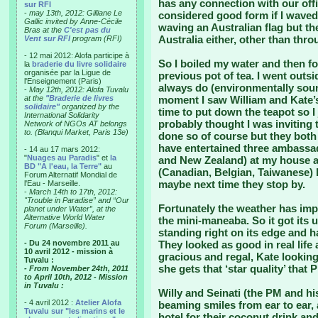
has any connection with our offi
sur RFI
-
may 13th, 2012: Gilliane Le
considered good form if I waved
Gallic invited by Anne-Cécile
waving an Australian flag but th
Bras at the
C'est pas du
Australia either, other than thr
Vent sur RFI
program (RFI)
- 12 mai 2012: Alofa participe à
So I boiled my water and then f
la
braderie du livre solidaire
organisée par la Ligue de
previous pot of tea. I went outsi
l'Enseignement (Paris)
always do (environmentally sound 
-
May 12th, 2012: Alofa Tuvalu
at the
"Braderie de livres
moment I saw William and Kate’
solidaire"
organized by the
time to put down the teapot so I
International Solidarity
probably thought I was inviting 
Network of NGOs AT belongs
to. (Blanqui Market, Paris 13e)
done so of course but they both 
have entertained three ambassad
- 14 au 17 mars 2012:
"
Nuages au Paradis
" et
la
and New Zealand) at my house an
BD "A l'eau, la Terre"
au
(Canadian, Belgian, Taiwanese) 
Forum Alternatif Mondial de
maybe next time they stop by.
l'Eau - Marseille.
-
March 14th to 17th, 2012:
"Trouble in Paradise” and “Our
Fortunately the weather has imp
planet under Water”, at the
Alternative World Water
the mini-maneaba. So it got its u
Forum (Marseille).
standing right on its edge and 
- Du 24 novembre 2011 au
They looked as good in real life
10 avril 2012 - mission à
gracious and regal, Kate looking 
Tuvalu :
she gets that ‘star quality’ that
- From November 24th, 2011
to April 10th, 2012 - Mission
in Tuvalu :
Willy and Seinati (the PM and his
- 4 avril 2012 :
Atelier Alofa
beaming smiles from ear to ear, 
Tuvalu sur "les marins et le
hotel for their coconut drink an