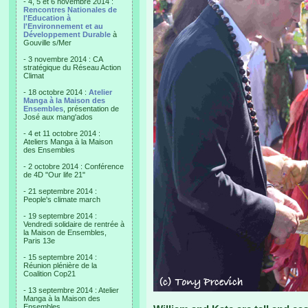
- 4, 5 et 6 novembre 2014 :
Rencontres Nationales de
l'Education à
l'Environnement et au
Développement Durable
à
Gouville s/Mer
- 3 novembre 2014 : CA
stratégique du Réseau Action
Climat
- 18 octobre 2014 :
Atelier
Manga à la Maison des
Ensembles
, présentation de
José aux mang'ados
- 4 et 11 octobre 2014 :
Ateliers Manga à la Maison
des Ensembles
- 2 octobre 2014 : Conférence
de 4D "Our life 21"
- 21 septembre 2014 :
People's climate march
- 19 septembre 2014 :
Vendredi solidaire de rentrée à
la Maison de Ensembles,
Paris 13e
- 15 septembre 2014 :
Réunion plénière de la
Coalition Cop21
- 13 septembre 2014 : Atelier
Manga à la Maison des
Ensembles