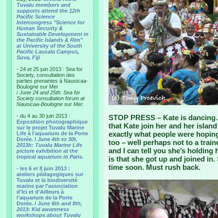
Tuvalu members and
supports attend the 12th
Pacific Science
Intercongress "Science for
Human Security &
Sustainable Development in
the Pacific Islands & Rim"
at University of the South
Pacific Laucala Campus,
Suva, Fiji
- 24 et 25 juin 2013 : Sea for
Society, consultation des
parties prenantes à Nausicaa-
Boulogne sur Mer
/
June 24 and 25th: Sea for
Society consultation forum at
Nausicaa-Boulogne sur Mer.
- du 4 au 30 juin 2013 :
STOP PRESS – Kate is dancing. 
Exposition photographique
that Kate join her and her islan
sur le projet Tuvalu Marine
exactly what people were hoping
Life à l'aquarium de la Porte
Dorée. /
June 4th to 30t,
too – well perhaps not to a train
2013h: Tuvalu Marine Life
and I can tell you she’s holding
picture exhibition at the
tropical aquarium in Paris.
is that she got up and joined in. 
time soon. Must rush back.
- les 6 et 8 juin 2013 :
ateliers pédagogiques sur
Tuvalu et la biodiversité
marine par l'association
d'Ici et d'Ailleurs à
l'aquarium de la Porte
Dorée. /
June 6th and 8th,
2013: Kid awareness
workshops about Tuvalu