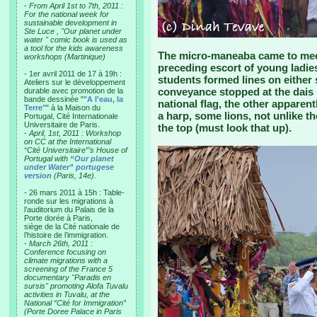
-
From April 1st to 7th, 2011 :
For the national week for
sustainable development in
Ste Luce , "Our planet under
water " comic book is used as
a tool for the kids awareness
The micro-maneaba came to meet
workshops (Martinique)
preceding escort of young ladie
- 1er avril 2011 de 17 à 19h :
students formed lines on either
Ateliers sur le développement
conveyance stopped at the dais i
durable avec promotion de la
bande dessinée "
"A l'eau, la
national flag, the other apparen
Terre"
" à la Maison du
a harp, some lions, not unlike t
Portugal, Cité Internationale
Universitaire de Paris.
the top (must look that up).
-
April, 1st, 2011 : Workshop
on CC at the International
“Cité Universitaire”’s House of
Portugal with
“Our planet
under Water” portugese
version
(Paris, 14e).
- 26 mars 2011 à 15h : Table-
ronde sur les migrations à
l’auditorium du Palais de la
Porte dorée à Paris,
siège de la Cité nationale de
l’histoire de l’immigration.
-
March 26th, 2011 :
Conference focusing on
climate migrations with a
screening of the France 5
documentary "Paradis en
sursis" promoting Alofa Tuvalu
activities in Tuvalu, at the
National “Cité for Immigration”
(Porte Doree Palace in Paris