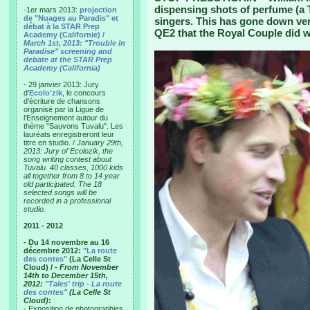
dispensing shots of perfume (a 
-1er mars 2013:
projection
de "Nuages au Paradis" et
singers. This has gone down ver
débat à la STAR Prep
QE2 that the Royal Couple did w
Academy (Californie) /
March 1st, 2013: "Trouble in
Paradise" screening and
debate at the STAR Prep
Academy (California)
- 29 janvier 2013: Jury
d'
Ecolo'zik
, le concours
d'écriture de chansons
organisé par la Ligue de
l'Enseignement autour du
thème "Sauvons Tuvalu". Les
lauréats enregistreront leur
titre en studio. /
January 29th,
2013: Jury of Ecolozik, the
song writing contest about
Tuvalu. 40 classes, 1000 kids
all together from 8 to 14 year
old participated. The 18
selected songs will be
recorded in a professional
studio.
2011 - 2012
- Du 14 novembre au 16
décembre 2012:
"La route
des contes"
(La Celle St
Cloud) /
- From November
14th to December 15th,
2012:
"Tales' trip - La route
des contes"
(La Celle St
Cloud)
:
- Exposition de photographies