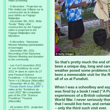
video screening
- 9 décembre : Projection du
Film réalisé par Gilliane sur la
construction de la clinique
pour bébés au Fagogo
Malipolipo
-
December 9th, 2011: Alofa
Tuvalu' "Baby clinic
construction by the Fagogo"
video is projected to the
Fagogo Malipolipo club
Members
- 8 décembre : Nanumea
Women Meeting (participation
et tournage)
-
December 8th, 2011:
Recording of the Nanumea
Women Meeting and donation
to the community.
So that’s pretty much the end of
- Les 4 et 5 novembre 2011 :
been a unique day, long and car
≪ Les frontières du court
weather posed some problems but
2011 ≫ dans le cadre du 27
been a memorable visit for the R
eme Festival Science
Frontières - « 24 heures sur
all of us at Funafuti.
Terre » à L’Alcazar (Marseille).
-
November 4th to 5th, 2011 :
"Tuvalu Earth hour 2009" !!
When I was a schoolboy and asp
video at the "frontières du
was fired by a book I read (“A P
court 2011" film competition
experiences of a British colonial
part of the 27th "Science
Frontières" Festival
World War. I never seriously thou
(Marseille).
that I would live here, and certai
- 28 octobre 2011 : projection
– only the third such visit ever.