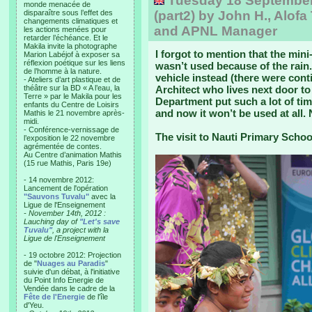
Tuesday 18 September, 
monde menacée de
disparaître sous l’effet des
(part2) by John H., Alofa
changements climatiques et
and APNL Manager
les actions menées pour
retarder l’échéance. Et le
Makila invite la photographe
I forgot to mention that the min
Marion Labéjof à exposer sa
réflexion poétique sur les liens
wasn’t used because of the rain.
de l’homme à la nature.
vehicle instead (there were cont
- Ateliers d’art plastique et de
théâtre sur la BD « A l’eau, la
Architect who lives next door t
Terre » par le Makila pour les
Department put such a lot of ti
enfants du Centre de Loisirs
and now it won’t be used at all.
Mathis le 21 novembre après-
midi.
- Conférence-vernissage de
The visit to Nauti Primary Schoo
l’exposition le 22 novembre
agrémentée de contes.
Au Centre d’animation Mathis
(15 rue Mathis, Paris 19e)
- 14 novembre 2012:
Lancement de l'opération
"Sauvons Tuvalu"
avec la
Ligue de l'Enseignement
- November 14th, 2012 :
Lauching day of
"Let's save
Tuvalu"
, a project with la
Ligue de l'Enseignement
- 19 octobre 2012: Projection
de "
Nuages au Paradis
"
suivie d'un débat, à l'initiative
du Point Info Energie de
Vendée dans le cadre de la
Fête de l'Energie
de l'île
d'Yeu.