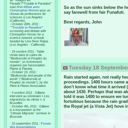
de "Nuages au
Paradis"/"Trouble in Paradise"
So as the sun sinks below the ho
suivi d'un
débat avec
Christopher Horner
pour un
say farewell from fair Funafuti.
réseau de professeurs de
sciences à Los Angeles
(Californie).
Best regards, John
-
October 28th, 2011 :
"
"Trouble in Paradise"
screening and debate with
Christopher Horner for a
science network schools
headed by Lisa Niver Rajna.
(Los Angeles - California).
- 19 octobre 2011 : Table-
ronde dans le cadre de
"Biodiversité et Peuples du
monde", un événement
organisé par l'association
Tuesday 18 September,
Plante & Planète.
-
October 19, 2011 :
"Biodiversity and people of the
Rain started again, not really he
world" ("Biodiversité et
proceedings. 1400 hours came and
Peuples du monde"), by the
Plant & Planet Association.
don’t know what time it arrived (
about 1430. Perhaps that was al
- 4 octobre 2011 : Gilliane
told it was 1400 to ensure we tu
intervient au séminaire « Les
migrant(e)s du climat », à
fortuitous because the rain gra
Bruxelles
the Royal jet (a Vista Jet) hove 
-
October 4th, 2011 : Gilliane
is a keyspeaker at the
"Climate Migrants" seminar in
Brussels
- 10 septembre 2011 :
Forum
des Associations