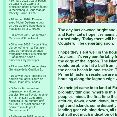
- 19 mars 2016 : participation
de Gilliane Le Gallic à la
projection-débat organisée par
la Médiathèque Boris Vian de
Chevilly-Larue. A 17h
- 10 février 2016 : Entretien
avec Michel Delberghe pour
un portrait de Gilliane dans le
magazine de la CIMADE
The day has dawned bright and c
and Kate. Let’s hope it remains t
- 30 janvier 2016 : Assemblée
Générale d’Alofa Tuvalu
turned rainy. Today there will b
Couple will be departing soon.
- 30 janvier 2016 : “Non à l’état
d’urgence” une manifestation
dans de nombreuses villes
I hope they slept well in the ho
françaises dont Paris bien sûr
Advisers. It’s very comfortably fu
. L’assemblée nous a
empêchés d’y participer.
the edge of the lagoon. The islan
would be able to hit a ball from 
- 23 janvier 2016 : Assemblée
the ocean beach in one stroke. 
Générale de la Coalition 21
Prime Minister’s residence are al
- 16 janvier 2016 : marche de
housing along the lagoon edge w
soutien aux agriculteurs de
Notre Dame des Landes
As their jet came in to land at 
- D’Aout à fin décembre :
préparation et clôture du
probably thinking ‘where is thi
dossier “biorap Tuvalu“avec le
people’s minds the first time th
SPREP et Dani Ceccarrelli,
altitude, down, down, down, but 
scientifique, co-auteure déjà
du TML Un projet annulé à la
right and islands come distantly 
dernière minute par le
landing gear whining down, all 
Gouvernement.
but still not much indication of 
- 9 décembre 2015 : pour le