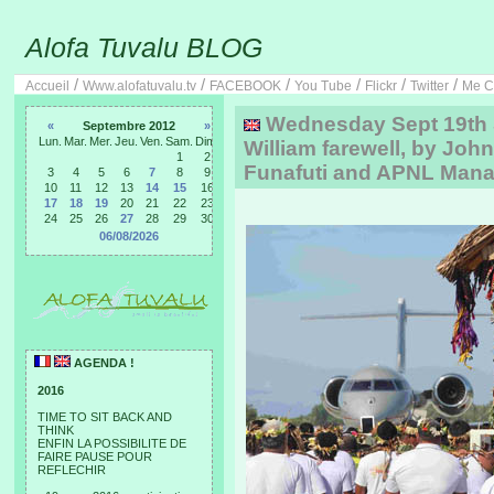
Alofa Tuvalu BLOG
/
/
/
/
/
/
Accueil
Www.alofatuvalu.tv
FACEBOOK
You Tube
Flickr
Twitter
Me C
Wednesday Sept 19th 
«
Septembre 2012
»
Lun.
Mar.
Mer.
Jeu.
Ven.
Sam.
Dim.
William farewell, by John
1
2
Funafuti and APNL Man
3
4
5
6
7
8
9
10
11
12
13
14
15
16
17
18
19
20
21
22
23
24
25
26
27
28
29
30
06/08/2026
AGENDA !
2016
TIME TO SIT BACK AND
THINK
ENFIN LA POSSIBILITE DE
FAIRE PAUSE POUR
REFLECHIR