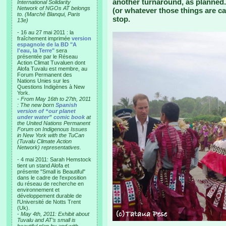
another turnaround, as planned.
International Solidarity
Network of NGOs AT belongs
(or whatever those things are ca
to. (Marché Blanqui, Paris
stop.
13e)
- 16 au 27 mai 2011 : la
fraîchement imprimée
version
espagnole de la BD "A
l'eau, la Terre"
sera
présentée par le Réseau
Action Climat Tuvaluen dont
Alofa Tuvalu est membre, au
Forum Permanent des
Nations Unies sur les
Questions Indigènes à New
York.
-
From May 16th to 27th, 2011
: The new born
Spanish
version of “our planet
under water” comic book
at
the United Nations Permanent
Forum on Indigenous Issues
in New York with the TuCan
(Tuvalu Climate Action
Network) representatives.
- 4 mai 2011: Sarah Hemstock
tient un stand Alofa et
présente "Small is Beautiful"
dans le cadre de l'exposition
du réseau de recherche en
environnement et
développement durable de
l'Université de Notts Trent
(Uk).
-
May 4th, 2011: Exhibit about
Tuvalu and AT’s small is