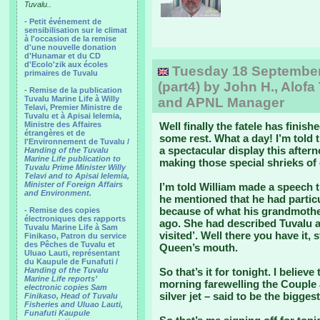
Tuvalu..
-
Petit événement de
sensibilisation sur le climat
à l'occasion de la remise
d'une nouvelle donation
d'Hunamar et du CD
d'Ecolo'zik aux écoles
Tuesday 18 September, 
primaires de Tuvalu
(part4) by John H., Alofa
-
Remise de la publication
Tuvalu Marine Life à Willy
and APNL Manager
Telavi, Premier Ministre de
Tuvalu et à Apisai Ielemia,
Ministre des Affaires
Well finally the fatele has fini
étrangères et de
some rest. What a day! I’m told 
l'Environnement de Tuvalu /
a spectacular display this after
Handing of the Tuvalu
Marine Life publication to
making those special shrieks of 
Tuvalu Prime Minister Willy
Telavi and to Apisai Ielemia,
Minister of Foreign Affairs
I’m told William made a speech t
and Environment.
he mentioned that he had particul
because of what his grandmother 
- Remise des copies
électroniques des rapports
ago. She had described Tuvalu a
Tuvalu Marine Life à Sam
visited’. Well there you have it,
Finikaso, Patron du service
des Pêches de Tuvalu et
Queen’s mouth.
Uluao Lauti, représentant
du Kaupule de Funafuti /
Handing of the Tuvalu
So that’s it for tonight. I belie
Marine Life reports’
morning farewelling the Couple a
electronic copies Sam
silver jet – said to be the bigges
Finikaso, Head of Tuvalu
Fisheries and Uluao Lauti,
Funafuti Kaupule