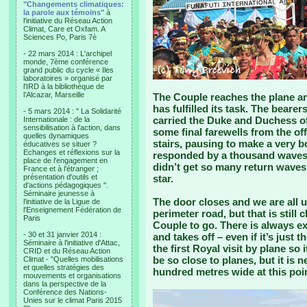
"Changements climatiques:
la parole aux témoins"
à
l'initiative du Réseau Action
Climat, Care et Oxfam. A
Sciences Po, Paris 7è
- 22 mars 2014 : L'archipel
monde, 7ème conférence
grand public du cycle « Iles
laboratoires » organisé par
l'IRD à la bibliothèque de
l’Alcazar, Marseille
The Couple reaches the plane an
has fulfilled its task. The bearers
- 5 mars 2014 : " La Solidarité
carried the Duke and Duchess o
Internationale : de la
sensibilisation à l'action, dans
some final farewells from the off
quelles dynamiques
stairs, pausing to make a very 
éducatives se situer ?
Echanges et réflexions sur la
responded by a thousand waves.
place de l'engagement en
didn’t get so many return waves
France et à l'étranger ;
présentation d'outils et
star.
d'actions pédagogiques ".
Séminaire jeunesse à
The door closes and we are all 
l'initiative de la Ligue de
l'Enseignement Fédération de
perimeter road, but that is still 
Paris
Couple to go. There is always ex
- 30 et 31 janvier 2014 :
and takes off – even if it’s just 
Séminaire à l'initiative d'Attac,
the first Royal visit by plane so i
CRID et du Réseau Action
be so close to planes, but it is 
Climat - "Quelles mobilisations
et quelles stratégies des
hundred metres wide at this poin
mouvements et organisations
dans la perspective de la
Conférence des Nations-
Unies sur le climat Paris 2015