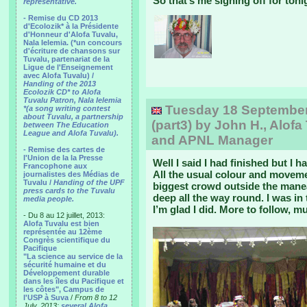
So that’s me signing off for toni
representative.
- Remise du CD 2013
d'Ecolozik* à la Présidente
d'Honneur d'Alofa Tuvalu,
Nala Ielemia. (*un concours
d'écriture de chansons sur
Tuvalu, partenariat de la
Ligue de l'Enseignement
avec Alofa Tuvalu) /
Handing of the 2013
Ecolozik CD* to Alofa
Tuvalu Patron, Nala Ielemia
Tuesday 18 September, 
*(a song writing contest
about Tuvalu, a partnership
(part3) by John H., Alofa
between The Education
League and Alofa Tuvalu).
and APNL Manager
- Remise des cartes de
l'Union de la la Presse
Well I said I had finished but I h
Francophone aux
All the usual colour and movem
journalistes des Médias de
Tuvalu /
Handing of the UPF
biggest crowd outside the manea
press cards to the Tuvalu
deep all the way round. I was in
media people.
I’m glad I did. More to follow, 
- Du 8 au 12 juillet, 2013:
Alofa Tuvalu est bien
représentée au 12ème
Congrès scientifique du
Pacifique
"La science au service de la
sécurité humaine et du
Développement durable
dans les îles du Pacifique et
les côtes", Campus de
l'USP à Suva
/
From 8 to 12
July, 2013:
several Alofa