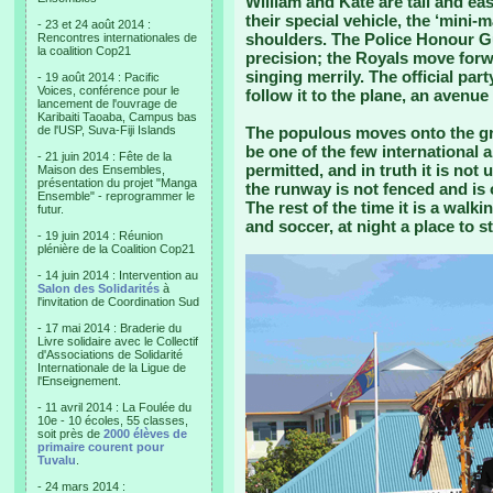
William and Kate are tall and e
their special vehicle, the ‘mini-m
- 23 et 24 août 2014 :
shoulders. The Police Honour G
Rencontres internationales de
la coalition Cop21
precision; the Royals move forw
singing merrily. The official par
- 19 août 2014 : Pacific
Voices, conférence pour le
follow it to the plane, an avenue
lancement de l'ouvrage de
Karibaiti Taoaba, Campus bas
de l'USP, Suva-Fiji Islands
The populous moves onto the gr
be one of the few international 
- 21 juin 2014 : Fête de la
permitted, and in truth it is not 
Maison des Ensembles,
présentation du projet "Manga
the runway is not fenced and is 
Ensemble" - reprogrammer le
The rest of the time it is a walki
futur.
and soccer, at night a place to s
- 19 juin 2014 : Réunion
plénière de la Coalition Cop21
- 14 juin 2014 : Intervention au
Salon des Solidarités
à
l'invitation de Coordination Sud
- 17 mai 2014 : Braderie du
Livre solidaire avec le Collectif
d'Associations de Solidarité
Internationale de la Ligue de
l'Enseignement.
- 11 avril 2014 : La Foulée du
10e - 10 écoles, 55 classes,
soit près de
2000 élèves de
primaire courent pour
Tuvalu
.
- 24 mars 2014 :