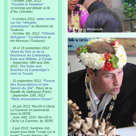
- October 19th, 2012:
"
Trouble in Paradise
"
screening and debate at Ile
d'Yeu (Vendée)
- 4 octobre 2012:
table-ronde
sur les "réfugiés
climatiques"
au Muséum de
Toulouse
-
October 4th, 2012:
“Climate
Refugees” Conference
at
the Museum (Toulouse)
- 18 et 19 septembre 2012:
Visite du Duc et de la
Duchesse de Cambridge,
Kate and William, à Tuvalu
-
September 18th and 19th,
2012:
The Duke and
Dutches of Cambridge's
visit to Tuvalu
- 15 septembre 2012:
"Forum
des Associations et des
Sports du 19e"
, Place de la
Bataille de Stalingrad (Paris)
-
September 15th, 2012:
"Paris Association Forum"
- 20 juin 2012: Rio+20 à Clichy
La Garenne en partenariat
avec la SERE
-
June 20th, 2012: Rio+20 in
Clichy La Garenne, by SERE
- 6 juin 2012: Sandrine Job,
expert pour Alofa Tuvalu sur le
projet "Tuvalu Marine Life",