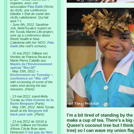
organise, avec son
association
Pala Dalik
(l’écho
du récif), une conférence
intitulée « Etat de santé des
récifs calédoniens: Qui fait
quoi ? »
-
June 6th, 2012: Sandrine
Job, AlofaTuvalu’s expert on
the Tuvalu Marine Life project,
sets up a conference about
Reefs’ health in New
Caledonia with her NGO:
Pala
Dalik
(the reef’s echoes).
- 15 mai 2012: Gilliane est
l'invitée de Patricia Ricard et
Marie-Pierre Cabello aux
Mardis de l'Environnement
spécial "Rio+20"
-
May 15th, 2012:
«
Environment on Tuesday »
conference on “Rio +20”
with screening of some of the
video shot during the last
missions. (Paris)
- 13 mai 2012: stand Alofa
Tuvalu au
Vide-Grenier de la
Butte Bergeyre
(Paris)
-
May 13th, 2012: Alofa Tuvalu
booth at the
Bergeyre hill
back yard sale
. (Paris)
I’m a bit tired of standing by th
make a cup of tea. There’s a bi
- 13 mai 2012 de 11h10 à
Queen’s coconut tree but I think 
11h30: Gilliane est l'invitée
d'Anne Cécile Bras dans
tree) so I can wave my union flag 
l'émission
C'est pas du Vent