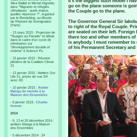
It’s the biggest such model I have 
Alice Baillat et Michel Hignette,
go on the plane someone is goin
dans "Migrants et réfugiés
the Couple go to the plane.
climatiques : quels enjeux,
quelles réponses ?", organisé
par le Bondyblog, au Musée
The Governor General Sir Iakoba 
de l'Histoire de l'immigration
(Paris)
to right of the Royal Couple. Pri
are seated on their left. Foreign
- 13 mars 2015 : Projection de
"Nuages au Paradis" et débat
there too and other members of
dans le cadre d'un cycle de
is anybody. I must remember to 
séminaires sur
of his Permanent Secretary and t
"développement durable et
cinéma" à Science Po.
- 15 janvier 2015 : Réunion
plénière de la Coalition Climat
21
- 13 janvier 2015 : Ateliers Our
Life 21, prises de vue 3/4
avec 4D
- 10 janvier 2015 :
Atelier
Manga de rentrée à la
Maison des Ensembles
- 8 janvier 2015 :
Charlie
forever
2014
- 6, 13 et 20 décembre 2014 :
ateliers Manga à la Maison
des Ensembles
- 5 décembre 2014 : 24