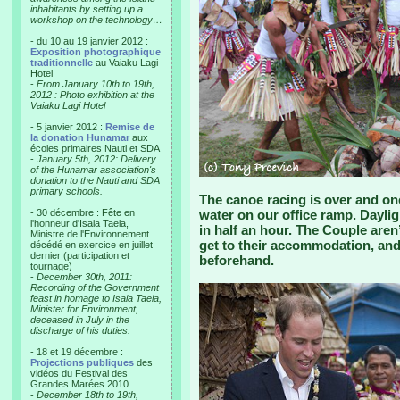
inhabitants by setting up a
workshop on the technology…
- du 10 au 19 janvier 2012 :
Exposition photographique
traditionnelle
au Vaiaku Lagi
Hotel
-
From January 10th to 19th,
2012 : Photo exhibition at the
Vaiaku Lagi Hotel
- 5 janvier 2012 :
Remise de
la donation Hunamar
aux
écoles primaires Nauti et SDA
-
January 5th, 2012: Delivery
of the Hunamar association's
donation to the Nauti and SDA
primary schools.
The canoe racing is over and one
- 30 décembre : Fête en
water on our office ramp. Dayligh
l'honneur d'Isaia Taeia,
in half an hour. The Couple aren
Ministre de l'Environnement
get to their accommodation, and t
décédé en exercice en juillet
dernier (participation et
beforehand.
tournage)
-
December 30th, 2011:
Recording of the Government
feast in homage to Isaia Taeia,
Minister for Environment,
deceased in July in the
discharge of his duties.
- 18 et 19 décembre :
Projections publiques
des
vidéos du Festival des
Grandes Marées 2010
-
December 18th to 19th,