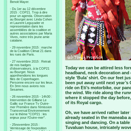
Benoit Mayer.
- Du 1er au 12 décembre
2015 : COP21. Trop à dire
pour un agenda. Observation
au Bourget avec Linda Cohen
et Laurent Leguyader et
representation dans les
assemblées de la coalition et
autres associations par Maria
Vives, notre très jeune amie
catalane.
- 29 novembre 2015 : marche
de la Coalition Climat 21 dans
les rues de Paris.
- 27 novembre 2015 : Retrait
de nos badges
Today we can be attired less form
d’observateurs, à la COP21
au Bourget. Nous
headband, neck decoration and co
appréhendions les longues
style ‘Bula’ shirt. On our feet j
files de Copenhagen.
been put away until next year’
Personne encore sur les lieux.
En 3mn nous avions nos
ride on Eti’s motorbike, our pan
Sesames.
the wind. We ride along the runw
- 26 novembre 2015 - 14h30 :
where it stopped the day before,
Intervention de Gilliane Le
of its Royal cargo.
Gallic sur France Tv Outre-
mer Première dans l'émission
Transversal Environnement
Oh, we have arrived rather late
sur le thème "COP21 : les
already seated in the maneaba an
enjeux pour l'Outre-mer".
singing and dancing. On a table i
- 25novembre 2015 :
Tuvaluan house, intricately wov
Vernissage de l’exposition