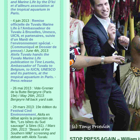
and Marine Life by the D'Ici
et d'ailleurs association at
the tropical aquarium in
Paris.
- 4 juin 2013 :
Remise
officielle de Tuvalu Marine
Life à l'Ambassadeur de
Tuvalu à Bruxelles, Unesco,
UICN, et partenaires, suivie
d'un Mardi de
l'environnement spécial
. -
(
Communiqué
et
Dossier de
presse
) /
June 4th, 2013:
Alofa Tuvalu hands the
Tuvalu Marine Life
publication to Tine Leuelu,
Ambassador of Tuvalu to
Belgium, to IUCN, UNESCO
and its partners, at the
tropical aquarium in Paris.
-
Press release
- 26 mai 2013 : Vide-Grenier
de la Butte Bergeyre (Paris
19e) /
May 26th, 2013:
Bergeyre hill back yard sale.
- 29 mars 2013: 19e édition du
Festival Ciné
Environnement
, Alofa en
débat après la projection du
film, "Les bêtes du Sud
sauvage" à Sées (61). /
Mars
29th, 2013: "Beasts of the
Southern Wild" screening and
debate with Alofa Tuvalu.
STOP PRESS AGAIN – William is 