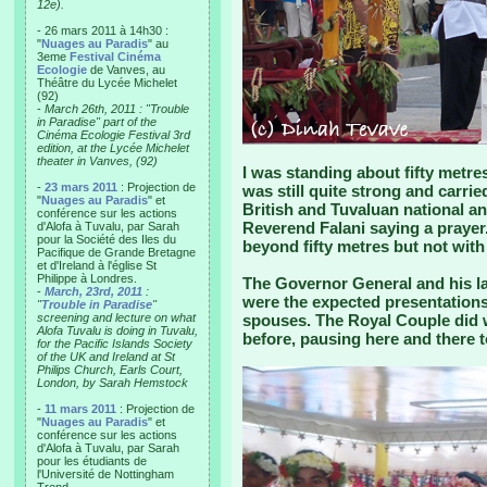
12e).
- 26 mars 2011 à 14h30 :
"
Nuages au Paradis
" au
3eme
Festival Cinéma
Ecologie
de Vanves, au
Théâtre du Lycée Michelet
(92)
-
March 26th, 2011 : "Trouble
in Paradise" part of the
Cinéma Ecologie Festival 3rd
edition, at the Lycée Michelet
theater in Vanves, (92)
I was standing about fifty metre
-
23 mars 2011
: Projection de
was still quite strong and carri
"
Nuages au Paradis
" et
British and Tuvaluan national a
conférence sur les actions
Reverend Falani saying a prayer.
d'Alofa à Tuvalu, par Sarah
pour la Société des Iles du
beyond fifty metres but not with
Pacifique de Grande Bretagne
et d'Ireland à l'église St
Philippe à Londres.
The Governor General and his l
-
March, 23rd, 2011
:
were the expected presentations
"
Trouble in Paradise
"
screening and lecture on what
spouses. The Royal Couple did 
Alofa Tuvalu is doing in Tuvalu,
before, pausing here and there 
for the Pacific Islands Society
of the UK and Ireland at St
Philips Church, Earls Court,
London, by Sarah Hemstock
-
11 mars 2011
: Projection de
"
Nuages au Paradis
" et
conférence sur les actions
d'Alofa à Tuvalu, par Sarah
pour les étudiants de
l'Université de Nottingham