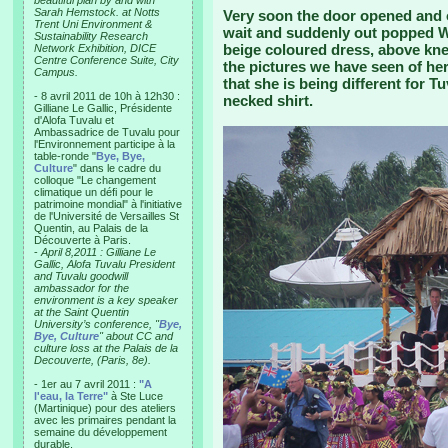
beautiful plan by and with
Sarah Hemstock. at Notts
Very soon the door opened and 
Trent Uni Environment &
wait and suddenly out popped Wi
Sustainability Research
beige coloured dress, above knee,
Network Exhibition, DICE
Centre Conference Suite, City
the pictures we have seen of her 
Campus.
that she is being different for T
- 8 avril 2011 de 10h à 12h30 :
necked shirt.
Gilliane Le Gallic, Présidente
d'Alofa Tuvalu et
Ambassadrice de Tuvalu pour
l'Environnement participe à la
table-ronde "
Bye, Bye,
Culture
" dans le cadre du
colloque "Le changement
climatique un défi pour le
patrimoine mondial" à l'initiative
de l'Université de Versailles St
Quentin, au Palais de la
Découverte à Paris.
-
April 8,2011 : Gilliane Le
Gallic, Alofa Tuvalu President
and Tuvalu goodwill
ambassador for the
environment is a key speaker
at the Saint Quentin
University’s conference, "
Bye,
Bye, Culture
" about CC and
culture loss at the Palais de la
Decouverte, (Paris, 8e).
- 1er au 7 avril 2011 :
"A
l'eau, la Terre"
à Ste Luce
(Martinique) pour des ateliers
avec les primaires pendant la
semaine du développement
durable.