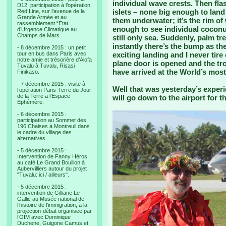
individual wave crests. Then fla
D12, participation à l’opération
islets – none big enough to lan
Red Line, sur l’avenue de la
Grande Armée et au
them underwater; it’s the rim o
rassemblement “Etat
enough to see individual coconu
d’Urgence Climatique au
Champs de Mars.
still only sea. Suddenly, palm t
instantly there’s the bump as th
- 8 décembre 2015 : un petit
tour en bus dans Paris avec
exciting landing and I never tire 
notre amie et trésorière d’Alofa
plane door is opened and the tro
Tuvalu à Tuvalu, Risasi
have arrived at the World’s most 
Finikaso.
- 7 décembre 2015 : visite à
Well that was yesterday’s experi
l’opération Paris-Terre du Jour
de la Terre a l’Espace
will go down to the airport for 
Ephémère.
- 6 décembre 2015 :
participation au Sommet des
196 Chaises à Montreuil dans
le cadre du village des
alternatives.
- 5 décembre 2015 :
Intervention de Fanny Héros
au café Le Grand Bouillon à
Aubervilliers autour du projet
"Tuvalu: ici / ailleurs".
- 5 décembre 2015 :
intervention de Gilliane Le
Gallic au Musée national de
l’histoire de l’immigration, à la
projection-débat organisee par
l’OIM avec Dominique
Duchene, Guigone Camus et