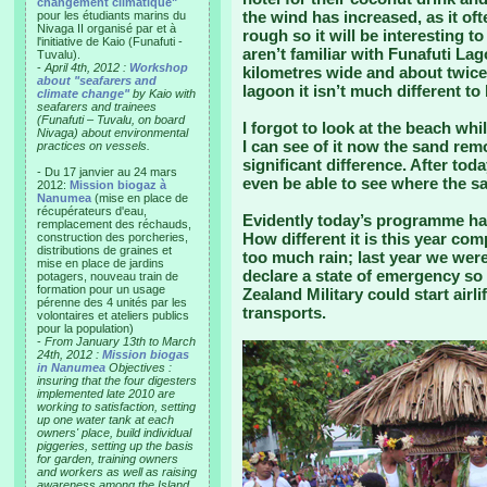
changement climatique"
the wind has increased, as it of
pour les étudiants marins du
Nivaga II organisé par et à
rough so it will be interesting 
l'initiative de Kaio (Funafuti -
aren’t familiar with Funafuti Lago
Tuvalu).
-
April 4th, 2012 :
Workshop
kilometres wide and about twice 
about "seafarers and
lagoon it isn’t much different t
climate change"
by Kaio with
seafarers and trainees
(Funafuti – Tuvalu, on board
I forgot to look at the beach wh
Nivaga) about environmental
I can see of it now the sand re
practices on vessels.
significant difference. After to
- Du 17 janvier au 24 mars
even be able to see where the s
2012:
Mission biogaz à
Nanumea
(mise en place de
récupérateurs d'eau,
Evidently today’s programme had 
remplacement des réchauds,
How different it is this year co
construction des porcheries,
distributions de graines et
too much rain; last year we were
mise en place de jardins
declare a state of emergency s
potagers, nouveau train de
formation pour un usage
Zealand Military could start airl
pérenne des 4 unités par les
transports.
volontaires et ateliers publics
pour la population)
-
From January 13th to March
24th, 2012 :
Mission biogas
in Nanumea
Objectives :
insuring that the four digesters
implemented late 2010 are
working to satisfaction, setting
up one water tank at each
owners' place, build individual
piggeries, setting up the basis
for garden, training owners
and workers as well as raising
awareness among the Island