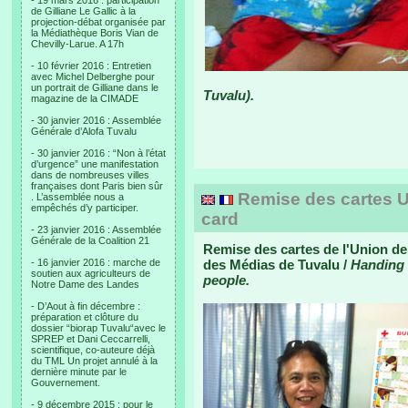
- 19 mars 2016 : participation
de Gilliane Le Gallic à la
projection-débat organisée par
la Médiathèque Boris Vian de
Chevilly-Larue. A 17h
- 10 février 2016 : Entretien
avec Michel Delberghe pour
un portrait de Gilliane dans le
Tuvalu).
magazine de la CIMADE
- 30 janvier 2016 : Assemblée
Générale d’Alofa Tuvalu
- 30 janvier 2016 : “Non à l’état
d’urgence” une manifestation
dans de nombreuses villes
françaises dont Paris bien sûr
Remise des cartes U
. L’assemblée nous a
empêchés d’y participer.
card
- 23 janvier 2016 : Assemblée
Générale de la Coalition 21
Remise des cartes de l'Union de
- 16 janvier 2016 : marche de
des Médias de Tuvalu /
Handing 
soutien aux agriculteurs de
people.
Notre Dame des Landes
- D’Aout à fin décembre :
préparation et clôture du
dossier “biorap Tuvalu“avec le
SPREP et Dani Ceccarrelli,
scientifique, co-auteure déjà
du TML Un projet annulé à la
dernière minute par le
Gouvernement.
- 9 décembre 2015 : pour le