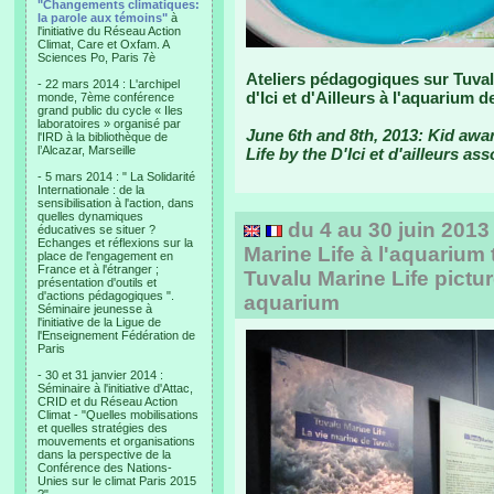
"Changements climatiques:
la parole aux témoins"
à
l'initiative du Réseau Action
Climat, Care et Oxfam. A
Sciences Po, Paris 7è
Ateliers pédagogiques sur Tuvalu
- 22 mars 2014 : L'archipel
d'Ici et d'Ailleurs à l'aquarium 
monde, 7ème conférence
grand public du cycle « Iles
laboratoires » organisé par
June 6th and 8th, 2013: Kid aw
l'IRD à la bibliothèque de
l’Alcazar, Marseille
Life by the D'Ici et d'ailleurs as
- 5 mars 2014 : " La Solidarité
Internationale : de la
sensibilisation à l'action, dans
quelles dynamiques
du 4 au 30 juin 2013
éducatives se situer ?
Echanges et réflexions sur la
Marine Life à l'aquarium 
place de l'engagement en
France et à l'étranger ;
Tuvalu Marine Life pictur
présentation d'outils et
d'actions pédagogiques ".
aquarium
Séminaire jeunesse à
l'initiative de la Ligue de
l'Enseignement Fédération de
Paris
- 30 et 31 janvier 2014 :
Séminaire à l'initiative d'Attac,
CRID et du Réseau Action
Climat - "Quelles mobilisations
et quelles stratégies des
mouvements et organisations
dans la perspective de la
Conférence des Nations-
Unies sur le climat Paris 2015