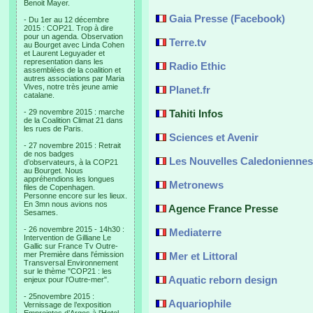
Benoit Mayer.
Gaia Presse (Facebook)
- Du 1er au 12 décembre
2015 : COP21. Trop à dire
pour un agenda. Observation
Terre.tv
au Bourget avec Linda Cohen
et Laurent Leguyader et
representation dans les
Radio Ethic
assemblées de la coalition et
autres associations par Maria
Vives, notre très jeune amie
Planet.fr
catalane.
- 29 novembre 2015 : marche
Tahiti Infos
de la Coalition Climat 21 dans
les rues de Paris.
Sciences et Avenir
- 27 novembre 2015 : Retrait
de nos badges
Les Nouvelles Caledoniennes
d’observateurs, à la COP21
au Bourget. Nous
appréhendions les longues
Metronews
files de Copenhagen.
Personne encore sur les lieux.
En 3mn nous avions nos
Agence France Presse
Sesames.
- 26 novembre 2015 - 14h30 :
Mediaterre
Intervention de Gilliane Le
Gallic sur France Tv Outre-
mer Première dans l'émission
Mer et Littoral
Transversal Environnement
sur le thème "COP21 : les
Aquatic reborn design
enjeux pour l'Outre-mer".
- 25novembre 2015 :
Aquariophile
Vernissage de l’exposition