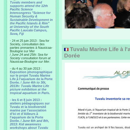
Tuvalu members and
supports attend the 12th
Pacific Science
Intercongress "Science for
Human Security &
Sustainable Development in
the Pacific Islands & Rim"
at University of the South
Pacific Laucala Campus,
Suva, Fiji
- 24 et 25 juin 2013 : Sea for
Society, consultation des
parties prenantes à Nausicaa-
Tuvalu Marine Life à l'
Boulogne sur Mer
Dorée
/
June 24 and 25th: Sea for
Society consultation forum at
Nausicaa-Boulogne sur Mer.
- du 4 au 30 juin 2013 :
Exposition photographique
sur le projet Tuvalu Marine
Life à l'aquarium de la Porte
Dorée. /
June 4th to 30t,
2013h: Tuvalu Marine Life
picture exhibition at the
tropical aquarium in Paris.
- les 6 et 8 juin 2013 :
ateliers pédagogiques sur
Tuvalu et la biodiversité
marine par l'association
d'Ici et d'Ailleurs à
l'aquarium de la Porte
Dorée. /
June 6th and 8th,
2013: Kid awareness
workshops about Tuvalu