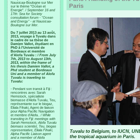
Nausicaa-Boulogne sur Mer
Paris
sur le thème "Océan et
Energie". /
September 16 and
17th: Sea for Society
consultation forum - "Ocean
and Energy" - at Nausicaa-
Boulogne sur Mer.
Du 7 juillet 2013 au 13 août,
2013, voyage à Tuvalu dans
le cadre de sa thèse de
Damien Vallot, étudiant en
PhD à l'Université de
Bordeaux et membre
d'Alofa Tuvalu : /
From July
7th, 2013 to August 13th,
2013, within the frame of
his thesis Damien Vallot, a
Phd student at Bordeaux
Uni and a member of Alofa
Tuvalu is traveling to
Tuvalu:
- Pendant son transit à Fiji :
rencontres avec Sarah
Hemstock, spécialiste
biomasse d’Alofa Tuvalu, Teu,
représentante sur le biogaz,
Eliala Fihaki, Agent de liaison
pour Alpha Pacific Navigation
et membre d’Alofa.. /
While
transiting in Fiji: meetings with
Sarah Hemstock, Alofa Tuvalu
biomass scientist, Teu, biogas
representative, Eliala Fihaki,
Tuvalu to Belgium, to IUCN, UN
Alpha Pacific Liaison agent
the tropical aquarium in Paris.
and a member of Alofa