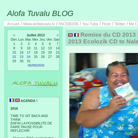
Alofa Tuvalu BLOG
/
/
/
/
/
/
Accueil
Www.alofatuvalu.tv
FACEBOOK
You Tube
Flickr
Twitter
Me C
Remise du CD 2013 d'
«
Juillet 2013
»
Dim.
Lun.
Mar.
Mer.
Jeu.
Ven.
Sam.
2013 Ecolozik CD to Nal
1
2
3
4
5
6
7
8
9
10
11
12
13
14
15
16
17
18
19
20
21
22
23
24
25
26
27
28
29
30
31
06/08/2026
AGENDA !
2016
TIME TO SIT BACK AND
THINK
ENFIN LA POSSIBILITE DE
FAIRE PAUSE POUR
REFLECHIR