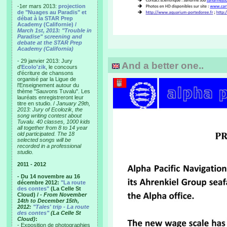
-1er mars 2013:
projection
de "Nuages au Paradis" et
débat à la STAR Prep
Academy (Californie) /
March 1st, 2013: "Trouble in
Paradise" screening and
debate at the STAR Prep
Academy (California)
- 29 janvier 2013: Jury
And a better one..
d'
Ecolo'zik
, le concours
d'écriture de chansons
organisé par la Ligue de
l'Enseignement autour du
thème "Sauvons Tuvalu". Les
lauréats enregistreront leur
titre en studio. /
January 29th,
2013: Jury of Ecolozik, the
song writing contest about
Tuvalu. 40 classes, 1000 kids
all together from 8 to 14 year
old participated. The 18
selected songs will be
recorded in a professional
studio.
2011 - 2012
- Du 14 novembre au 16
décembre 2012:
"La route
des contes"
(La Celle St
Cloud) /
- From November
14th to December 15th,
2012:
"Tales' trip - La route
des contes"
(La Celle St
Cloud)
:
- Exposition de photographies