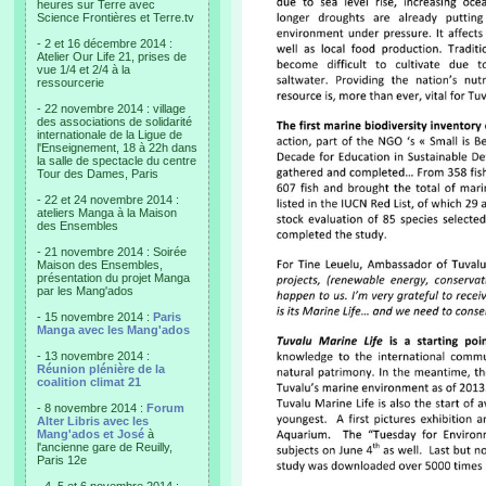
heures sur Terre avec
Science Frontières et Terre.tv
- 2 et 16 décembre 2014 :
Atelier Our Life 21, prises de
vue 1/4 et 2/4 à la
ressourcerie
- 22 novembre 2014 : village
des associations de solidarité
internationale de la Ligue de
l'Enseignement, 18 à 22h dans
la salle de spectacle du centre
Tour des Dames, Paris
- 22 et 24 novembre 2014 :
ateliers Manga à la Maison
des Ensembles
- 21 novembre 2014 : Soirée
Maison des Ensembles,
présentation du projet Manga
par les Mang'ados
- 15 novembre 2014 :
Paris
Manga avec les Mang'ados
- 13 novembre 2014 :
Réunion plénière de la
coalition climat 21
- 8 novembre 2014 :
Forum
Alter Libris avec les
Mang'ados et José
à
l'ancienne gare de Reuilly,
Paris 12e