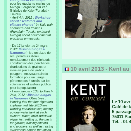
changement climatique"
pour les étudiants marins du
Nivaga II organisé par et à
l'initiative de Kaio (Funafuti -
Tuvalu).
-
April 4th, 2012 :
Workshop
about "seafarers and
climate change"
by Kaio with
seafarers and trainees
(Funafuti – Tuvalu, on board
Nivaga) about environmental
practices on vessels.
- Du 17 janvier au 24 mars
2012:
Mission biogaz à
Nanumea
(mise en place de
récupérateurs d'eau,
remplacement des réchauds,
construction des porcheries,
distributions de graines et
10 avril 2013 - Kent au
mise en place de jardins
potagers, nouveau train de
formation pour un usage
pérenne des 4 unités par les
volontaires et ateliers publics
pour la population)
-
From January 13th to March
24th, 2012 :
Mission biogas
in Nanumea
Objectives :
Le 10 avr
insuring that the four digesters
implemented late 2010 are
Café de 
working to satisfaction, setting
5 passag
up one water tank at each
owners' place, build individual
75011 Par
piggeries, setting up the basis
Tél. : 01 
for garden, training owners
and workers as well as raising
awareness among the Island