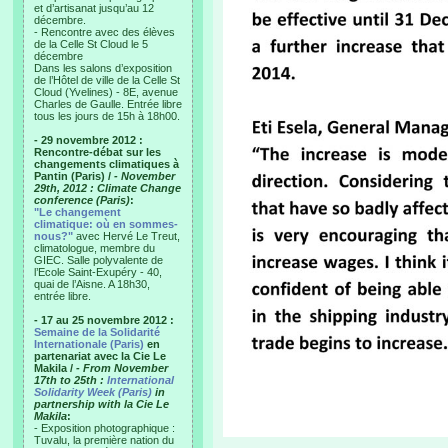
et d’artisanat jusqu’au 12
décembre.
- Rencontre avec des élèves
de la Celle St Cloud le 5
décembre
Dans les salons d’exposition
de l’Hôtel de ville de la Celle St
Cloud (Yvelines) - 8E, avenue
Charles de Gaulle. Entrée libre
tous les jours de 15h à 18h00.
- 29 novembre 2012 :
Rencontre-débat sur les
changements climatiques à
Pantin (Paris) /
- November
29th, 2012 : Climate Change
conference (Paris)
:
"Le changement
climatique: où en sommes-
nous?"
avec Hervé Le Treut,
climatologue, membre du
GIEC. Salle polyvalente de
l’Ecole Saint-Exupéry - 40,
quai de l’Aisne. A 18h30,
entrée libre.
- 17 au 25 novembre 2012 :
Semaine de la Solidarité
Internationale (Paris)
en
partenariat avec la Cie Le
Makila /
- From November
17th to 25th :
International
Solidarity Week (Paris)
in
partnership with la Cie Le
Makila
:
- Exposition photographique :
Tuvalu, la première nation du