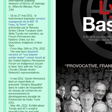
International Solidarity
Network of NGOs AT belongs
to. (Marché Blanqui, Paris
13e)
- 16 au 27 mai 2011 : la
fraîchement imprimée
version
espagnole de la BD "A
l'eau, la Terre"
sera
présentée par le Réseau
Action Climat Tuvaluen dont
Alofa Tuvalu est membre, au
Forum Permanent des
Nations Unies sur les
Questions Indigènes à New
York.
-
From May 16th to 27th, 2011
: The new born
Spanish
version of “our planet
under water” comic book
at
the United Nations Permanent
Forum on Indigenous Issues
in New York with the TuCan
(Tuvalu Climate Action
Network) representatives.
- 4 mai 2011: Sarah Hemstock
tient un stand Alofa et
présente "Small is Beautiful"
dans le cadre de l'exposition
du réseau de recherche en
environnement et
développement durable de
l'Université de Notts Trent
(Uk).
-
May 4th, 2011: Exhibit about
Tuvalu and AT’s small is
beautiful plan by and with