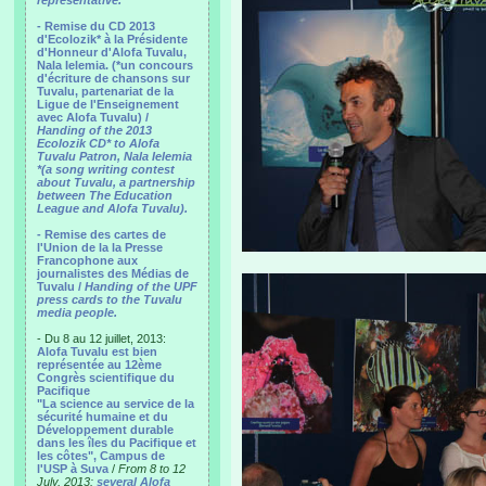
representative.
- Remise du CD 2013
d'Ecolozik* à la Présidente
d'Honneur d'Alofa Tuvalu,
Nala Ielemia. (*un concours
d'écriture de chansons sur
Tuvalu, partenariat de la
Ligue de l'Enseignement
avec Alofa Tuvalu) /
Handing of the 2013
Ecolozik CD* to Alofa
Tuvalu Patron, Nala Ielemia
*(a song writing contest
about Tuvalu, a partnership
between The Education
League and Alofa Tuvalu).
- Remise des cartes de
l'Union de la la Presse
Francophone aux
journalistes des Médias de
Tuvalu /
Handing of the UPF
press cards to the Tuvalu
media people.
- Du 8 au 12 juillet, 2013:
Alofa Tuvalu est bien
représentée au 12ème
Congrès scientifique du
Pacifique
"La science au service de la
sécurité humaine et du
Développement durable
dans les îles du Pacifique et
les côtes", Campus de
l'USP à Suva
/
From 8 to 12
July, 2013:
several Alofa