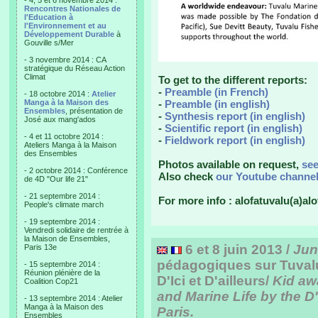
- 4, 5 et 6 novembre 2014 :
Rencontres Nationales de
l'Education à
l'Environnement et au
Développement Durable
à
Gouville s/Mer
- 3 novembre 2014 : CA
stratégique du Réseau Action
Climat
To get to the different reports:
-
Preamble (in French)
- 18 octobre 2014 :
Atelier
Manga à la Maison des
-
Preamble (in english)
Ensembles
, présentation de
-
Synthesis report (in english)
José aux mang'ados
-
Scientific report (in english)
- 4 et 11 octobre 2014 :
-
Fieldwork report (in english)
Ateliers Manga à la Maison
des Ensembles
Photos available on request,
se
- 2 octobre 2014 : Conférence
Also check
our Youtube channe
de 4D "Our life 21"
- 21 septembre 2014 :
For more info : alofatuvalu(a)alo
People's climate march
- 19 septembre 2014 :
Vendredi solidaire de rentrée à
la Maison de Ensembles,
6 et 8 juin 2013 /
Jun
Paris 13e
pédagogiques sur Tuvalu 
- 15 septembre 2014 :
Réunion plénière de la
D'Ici et D'ailleurs/
Kid aw
Coalition Cop21
and Marine Life by the D'I
- 13 septembre 2014 : Atelier
Manga à la Maison des
Paris.
Ensembles