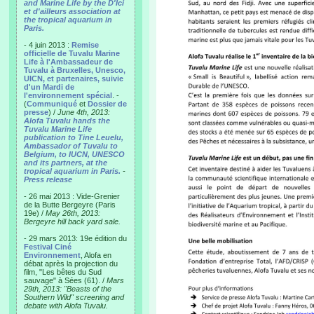
and Marine Life by the D'Ici
et d'ailleurs association at
the tropical aquarium in
Paris.
- 4 juin 2013 :
Remise
officielle de Tuvalu Marine
Life à l'Ambassadeur de
Tuvalu à Bruxelles, Unesco,
UICN, et partenaires, suivie
d'un Mardi de
l'environnement spécial
. -
(
Communiqué
et
Dossier de
presse
) /
June 4th, 2013:
Alofa Tuvalu hands the
Tuvalu Marine Life
publication to Tine Leuelu,
Ambassador of Tuvalu to
Belgium, to IUCN, UNESCO
and its partners, at the
tropical aquarium in Paris.
-
Press release
- 26 mai 2013 : Vide-Grenier
de la Butte Bergeyre (Paris
19e) /
May 26th, 2013:
Bergeyre hill back yard sale.
- 29 mars 2013: 19e édition du
Festival Ciné
Environnement
, Alofa en
débat après la projection du
film, "Les bêtes du Sud
sauvage" à Sées (61). /
Mars
29th, 2013: "Beasts of the
Southern Wild" screening and
debate with Alofa Tuvalu.