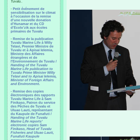
Tuvalu..
-
Petit événement de
sensibilisation sur le climat
à l'occasion de la remise
d'une nouvelle donation
d'Hunamar et du CD
d'Ecolo'zik aux écoles
primaires de Tuvalu
-
Remise de la publication
Tuvalu Marine Life à Willy
Telavi, Premier Ministre de
Tuvalu et à Apisai Ielemia,
Ministre des Affaires
étrangères et de
l'Environnement de Tuvalu /
Handing of the Tuvalu
Marine Life publication to
Tuvalu Prime Minister Willy
Telavi and to Apisai Ielemia,
Minister of Foreign Affairs
and Environment.
- Remise des copies
électroniques des rapports
Tuvalu Marine Life à Sam
Finikaso, Patron du service
des Pêches de Tuvalu et
Uluao Lauti, représentant
du Kaupule de Funafuti /
Handing of the Tuvalu
Marine Life reports’
electronic copies Sam
Finikaso, Head of Tuvalu
Fisheries and Uluao Lauti,
Funafuti Kaupule