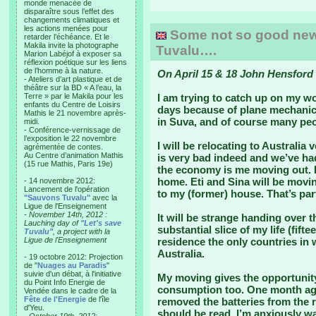
monde menacée de
disparaître sous l’effet des
changements climatiques et
les actions menées pour
Some not so good news 
retarder l’échéance. Et le
Makila invite la photographe
Tuvalu….
Marion Labéjof à exposer sa
réflexion poétique sur les liens
de l’homme à la nature.
On April 15 & 18 John Hensford 
- Ateliers d’art plastique et de
théâtre sur la BD « A l’eau, la
Terre » par le Makila pour les
I am trying to catch up on my wo
enfants du Centre de Loisirs
days because of plane mechanic
Mathis le 21 novembre après-
in Suva, and of course many peo
midi.
- Conférence-vernissage de
l’exposition le 22 novembre
I will be relocating to Australia
agrémentée de contes.
Au Centre d’animation Mathis
is very bad indeed and we’ve had
(15 rue Mathis, Paris 19e)
the economy is me moving out. I’
home. Eti and Sina will be movin
- 14 novembre 2012:
Lancement de l'opération
to my (former) house. That’s par
"Sauvons Tuvalu"
avec la
Ligue de l'Enseignement
- November 14th, 2012 :
It will be strange handing over th
Lauching day of
"Let's save
substantial slice of my life (fift
Tuvalu"
, a project with la
Ligue de l'Enseignement
residence the only countries in
Australia.
- 19 octobre 2012: Projection
de "
Nuages au Paradis
"
suivie d'un débat, à l'initiative
My moving gives the opportunity
du Point Info Energie de
consumption too. One month ago
Vendée dans le cadre de la
Fête de l'Energie
de l'île
removed the batteries from the
d'Yeu.
should be read. I’m anxiously wai