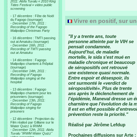
2011: Alofa Tuvalu « 2010 King
Tides Festival » video public
screening
- 17 décembre : Fête de Noël
du Fagogo (tournage)
Vivre en positif, sur u
-
December 17th, 2011 :
Recording of the Fagogo
Malipolipo Christmas Party
"Il y a trente ans, toute
- 16 décembre : TMTI passing
personne atteinte par le VIH se
out at Amatuku (tournage)
-
December 16th, 2011 :
pensait condamnée.
Recording of TMTI passing
Aujourd'hui, de maladie
out at Amatuku
mortelle, le sida s'est mué en
- 14 décembre : Fagogo
maladie chronique et beaucoup
Malipolipo chantent à l'hôpital
de séropositifs ont retrouvé
(tournage)
-
December 14th, 2011 :
une existence quasi normale.
Recording of Fagogo
Entre espoir et désespoir, ils
Malipolipo singing at the
hospital
ont surmonté le «verdict de
séropositivité». Plus de trente
- 13 décembre : Fagogo
ans après le déclenchement de
Malipolipo chantent pour les
prisonniers (tournage)
l'épidémie, Maneval dresse un é
-
December 13th, 2011:
charnière que l'évolution de la 
Recording of Fagogo
Malipolipo singing for
Il est en effet possible d'entrevo
prisoners
prévention reste la priorité."
- 12 décembre : Projection du
Film réalisé par Gilliane sur le
Réalisé par Jérôme Lefdup
Water Quizz à IRWM
-
December 12th, 2011: Alofa
Tuvalu "IRWM Water Quizz"
Prochaines diffusions sur Arte :