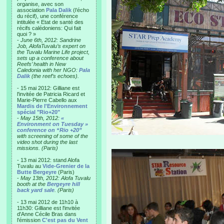
organise, avec son
association
Pala Dalik
(l’écho
du récif), une conférence
intitulée « Etat de santé des
récifs calédoniens: Qui fait
quoi ? »
-
June 6th, 2012: Sandrine
Job, AlofaTuvalu’s expert on
the Tuvalu Marine Life project,
sets up a conference about
Reefs’ health in New
Caledonia with her NGO:
Pala
Dalik
(the reef’s echoes).
- 15 mai 2012: Gilliane est
l'invitée de Patricia Ricard et
Marie-Pierre Cabello aux
Mardis de l'Environnement
spécial "Rio+20"
-
May 15th, 2012:
«
Environment on Tuesday »
conference on “Rio +20”
with screening of some of the
video shot during the last
missions. (Paris)
- 13 mai 2012: stand Alofa
Tuvalu au
Vide-Grenier de la
Butte Bergeyre
(Paris)
-
May 13th, 2012: Alofa Tuvalu
booth at the
Bergeyre hill
back yard sale
. (Paris)
- 13 mai 2012 de 11h10 à
11h30: Gilliane est l'invitée
d'Anne Cécile Bras dans
l'émission
C'est pas du Vent