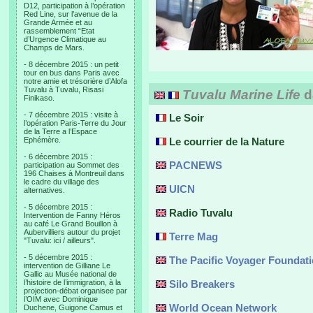
D12, participation à l’opération
Red Line, sur l’avenue de la
Grande Armée et au
rassemblement “Etat
d’Urgence Climatique au
Champs de Mars.
- 8 décembre 2015 : un petit
tour en bus dans Paris avec
notre amie et trésorière d’Alofa
Tuvalu à Tuvalu, Risasi
Tuvalu Marine Life
d
Finikaso.
- 7 décembre 2015 : visite à
Le Soir
l’opération Paris-Terre du Jour
de la Terre a l’Espace
Ephémère.
Le courrier de la Nature
- 6 décembre 2015 :
PACNEWS
participation au Sommet des
196 Chaises à Montreuil dans
le cadre du village des
UICN
alternatives.
- 5 décembre 2015 :
Radio Tuvalu
Intervention de Fanny Héros
au café Le Grand Bouillon à
Aubervilliers autour du projet
Terre Mag
"Tuvalu: ici / ailleurs".
- 5 décembre 2015 :
The Pacific Voyager Foundat
intervention de Gilliane Le
Gallic au Musée national de
l’histoire de l’immigration, à la
Silo Breakers
projection-débat organisee par
l’OIM avec Dominique
World Ocean Network
Duchene, Guigone Camus et