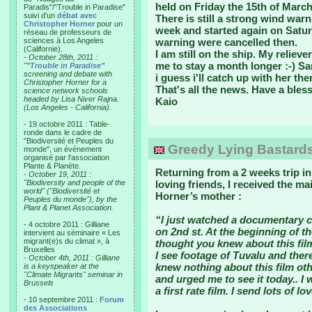
held on Friday the 15th of March
Paradis"/"Trouble in Paradise"
suivi d'un
débat avec
There is still a strong wind warn
Christopher Horner
pour un
week and started again on Satur
réseau de professeurs de
sciences à Los Angeles
warning were cancelled then.
(Californie).
I am still on the ship. My relie
-
October 28th, 2011 :
me to stay a month longer :-) Sar
"
"Trouble in Paradise"
screening and debate with
i guess i'll catch up with her the
Christopher Horner for a
That's all the news. Have a bles
science network schools
headed by Lisa Niver Rajna.
Kaio
(Los Angeles - California).
- 19 octobre 2011 : Table-
ronde dans le cadre de
"Biodiversité et Peuples du
Greedy Lying Bastards
monde", un événement
organisé par l'association
Plante & Planète.
Returning from a 2 weeks trip in
-
October 19, 2011 :
"Biodiversity and people of the
loving friends, I received the m
world" ("Biodiversité et
Horner’s mother :
Peuples du monde"), by the
Plant & Planet Association.
“I just watched a documentary c
- 4 octobre 2011 : Gilliane
on 2nd st. At the beginning of th
intervient au séminaire « Les
migrant(e)s du climat », à
thought you knew about this film
Bruxelles
I see footage of Tuvalu and there
-
October 4th, 2011 : Gilliane
knew nothing about this film ot
is a keyspeaker at the
"Climate Migrants" seminar in
and urged me to see it today.. I 
Brussels
a first rate film. I send lots of lo
- 10 septembre 2011 :
Forum
des Associations