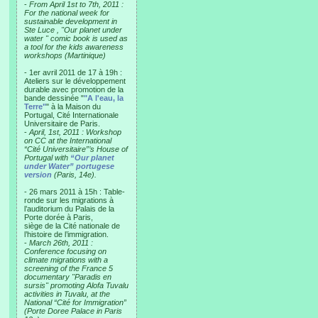
-
From April 1st to 7th, 2011 :
For the national week for
sustainable development in
Ste Luce , "Our planet under
water " comic book is used as
a tool for the kids awareness
workshops (Martinique)
- 1er avril 2011 de 17 à 19h :
Ateliers sur le développement
durable avec promotion de la
bande dessinée "
"A l'eau, la
Terre"
" à la Maison du
Portugal, Cité Internationale
Universitaire de Paris.
-
April, 1st, 2011 : Workshop
on CC at the International
“Cité Universitaire”’s House of
Portugal with
“Our planet
under Water” portugese
version
(Paris, 14e).
- 26 mars 2011 à 15h : Table-
ronde sur les migrations à
l’auditorium du Palais de la
Porte dorée à Paris,
siège de la Cité nationale de
l’histoire de l’immigration.
-
March 26th, 2011 :
Conference focusing on
climate migrations with a
screening of the France 5
documentary "Paradis en
sursis" promoting Alofa Tuvalu
activities in Tuvalu, at the
National “Cité for Immigration”
(Porte Doree Palace in Paris