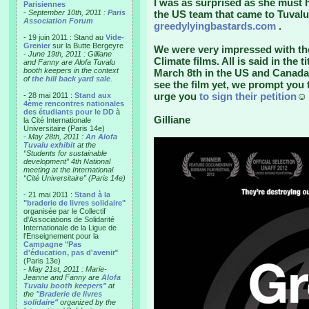
I was as surprised as she must h
Parisiennes
-
September 10th, 2011 :
Paris
the US team that came to Tuvalu
Association Forum
greedylyingbastards.com
.
- 19 juin 2011 : Stand au
Vide-
Grenier
sur la Butte Bergeyre
We were very impressed with th
-
June 19th, 2011 : Gilliane
Climate films. All is said in the
and Fanny are Alofa Tuvalu
booth keepers in the context
March 8th in the US and Canada
of
the hill back yard sale
.
see the film yet, we prompt you 
urge you
to sign their petition
☺
- 28 mai 2011 :
Stand aux
4ème rencontres nationales
des étudiants pour le DD
à
Gilliane
la Cité Internationale
Universitaire (Paris 14e)
-
May 28th, 2011 :
An Alofa
Tuvalu exhibit
at the
“Students for sustainable
development” 4th National
meeting at the International
“Cité Universitaire” (Paris 14e)
- 21 mai 2011 :
Stand à la
"braderie de livres solidaire"
organisée par le Collectif
d'Associations de Solidarité
Internationale de la Ligue de
l'Enseignement pour la
Campagne "Pas
d'éducation, pas d'avenir
"
(Paris 13e)
-
May 21st, 2011 : Marie-
Jeanne and Fanny are
Alofa
Tuvalu booth keepers"
at
the
"Braderie de livres
solidaire"
organized by the