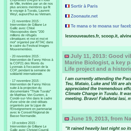
Empreintes d’Argos à l’Hotel
de Ville, invitées par un de nos
Sortir à Paris
plus anciens membres qui fit
le voyage à Tuvalu, Laurent
Weyl, aujourd’hui au Vietnam.
Zoonaute.net
- 21 novembre 2015 :
Intervention de Gilliane Le
Te mana o te moana sur face
Gallic avec Chloé
Vlassopoulos dans "200
millions de réfugiés
lesnouveautes.fr, scoop.it, alvin
climatiques et moi et moi et
moi" organisé par ATTAC dans
le cadre du Festival Images
Mouvementées.
July 11, 2013: Good v
- 20 novembre 2015 :
Intervention de Fanny Héros à
Marine Biologist, a key p
la COP21 des Monts du
Lyonnais à l'occasion de la
Life project and a histo
COP, pendant la semaine de
solidarité internationale.
I am currently attending the Pac
- 17 novembre 2015 :
Teu, Mataio, Luke and Vili are al
Intervention de Fanny Héros
suite à la projection du
appreciated the tremendous effo
documentaire "Thule Tuvalu"
Climate Change in Tuvalu. It was
de Matthias Von Gunten, à
meeting. Bravo! Fakafetai lasi, 
Condé-sur-Vire dans le cadre
d'une série de ciné-débats
organisés par la Ligue de
l'Enseignement en partenariat
avec le Conseil Régional de
Basse-Normandie.
June 19, 2013, from Na
- 19 octobre 2015 :
Intervention de Gilliane Le
"It rained heavily last night so 
Gallic avec Christel Cournil,