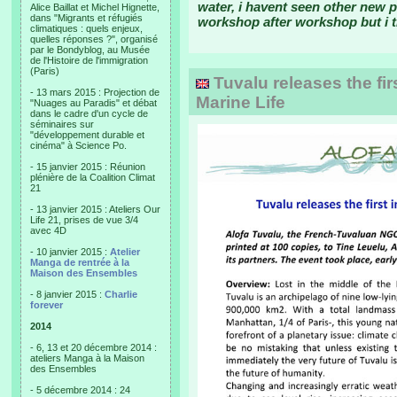
water, i havent seen other new p
Alice Baillat et Michel Hignette,
dans "Migrants et réfugiés
workshop after workshop but i th
climatiques : quels enjeux,
quelles réponses ?", organisé
par le Bondyblog, au Musée
de l'Histoire de l'immigration
(Paris)
Tuvalu releases the firs
- 13 mars 2015 : Projection de
Marine Life
"Nuages au Paradis" et débat
dans le cadre d'un cycle de
séminaires sur
"développement durable et
cinéma" à Science Po.
- 15 janvier 2015 : Réunion
plénière de la Coalition Climat
21
- 13 janvier 2015 : Ateliers Our
Life 21, prises de vue 3/4
avec 4D
- 10 janvier 2015 :
Atelier
Manga de rentrée à la
Maison des Ensembles
- 8 janvier 2015 :
Charlie
forever
2014
- 6, 13 et 20 décembre 2014 :
ateliers Manga à la Maison
des Ensembles
- 5 décembre 2014 : 24