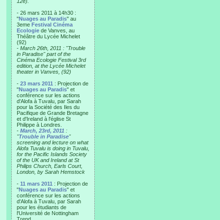
12e).
- 26 mars 2011 à 14h30 :
"
Nuages au Paradis
" au
3eme
Festival Cinéma
Ecologie
de Vanves, au
Théâtre du Lycée Michelet
(92)
-
March 26th, 2011 : "Trouble
in Paradise" part of the
Cinéma Ecologie Festival 3rd
edition, at the Lycée Michelet
theater in Vanves, (92)
-
23 mars 2011
: Projection de
"
Nuages au Paradis
" et
conférence sur les actions
d'Alofa à Tuvalu, par Sarah
pour la Société des Iles du
Pacifique de Grande Bretagne
et d'Ireland à l'église St
Philippe à Londres.
-
March, 23rd, 2011
:
"
Trouble in Paradise
"
screening and lecture on what
Alofa Tuvalu is doing in Tuvalu,
for the Pacific Islands Society
of the UK and Ireland at St
Philips Church, Earls Court,
London, by Sarah Hemstock
-
11 mars 2011
: Projection de
"
Nuages au Paradis
" et
conférence sur les actions
d'Alofa à Tuvalu, par Sarah
pour les étudiants de
l'Université de Nottingham
Trend