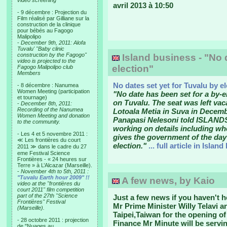
video screening
avril 2013 à 10:50
- 9 décembre : Projection du
Film réalisé par Gilliane sur la
construction de la clinique
pour bébés au Fagogo
Malipolipo
-
December 9th, 2011: Alofa
Tuvalu' "Baby clinic
construction by the Fagogo"
Island business - "No d
video is projected to the
election"
Fagogo Malipolipo club
Members
No dates set yet for Tuvalu by e
- 8 décembre : Nanumea
Women Meeting (participation
"No date has been set for a by-e
et tournage)
on Tuvalu. The seat was left vac
-
December 8th, 2011:
Recording of the Nanumea
Lotoala Metia in Suva in Decemb
Women Meeting and donation
Panapasi Nelesoni told ISLANDS
to the community.
working on details including whe
- Les 4 et 5 novembre 2011 :
gives the government of the day
≪ Les frontières du court
election."
... full article in Islan
2011 ≫ dans le cadre du 27
eme Festival Science
Frontières - « 24 heures sur
Terre » à L’Alcazar (Marseille).
-
November 4th to 5th, 2011 :
"Tuvalu Earth hour 2009" !!
A few news, by Kaio
video at the "frontières du
court 2011" film competition
part of the 27th "Science
Just a few news if you haven't h
Frontières" Festival
Mr Prime Minister Willy Telavi an
(Marseille).
Taipei,Taiwan for the opening o
- 28 octobre 2011 : projection
Finance Mr Minute will be ser
de "Nuages au