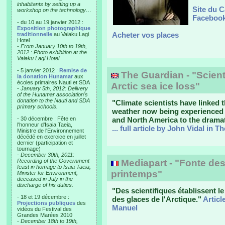
inhabitants by setting up a
Site du C
workshop on the technology…
Facebook
- du 10 au 19 janvier 2012 :
Exposition photographique
Acheter vos places
traditionnelle
au Vaiaku Lagi
Hotel
-
From January 10th to 19th,
2012 : Photo exhibition at the
Vaiaku Lagi Hotel
- 5 janvier 2012 :
Remise de
The Guardian - "Scienti
la donation Hunamar
aux
écoles primaires Nauti et SDA
Arctic sea ice loss"
-
January 5th, 2012: Delivery
of the Hunamar association's
donation to the Nauti and SDA
"Climate scientists have linked
primary schools.
weather now being experienced a
- 30 décembre : Fête en
and North America to the dramati
l'honneur d'Isaia Taeia,
... full article by John Vidal in 
Ministre de l'Environnement
décédé en exercice en juillet
dernier (participation et
tournage)
-
December 30th, 2011:
Recording of the Government
Mediapart - "Fonte des
feast in homage to Isaia Taeia,
printemps"
Minister for Environment,
deceased in July in the
discharge of his duties.
"Des scientifiques établissent le 
- 18 et 19 décembre :
des glaces de l'Arctique."
Articl
Projections publiques
des
Manuel
vidéos du Festival des
Grandes Marées 2010
-
December 18th to 19th,