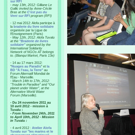
sur RFI
-
may 13th, 2012: Gilliane Le
Gallic invited by Anne-Cécile
Bras at the
C'est pas du
Vent sur RFI
program (RFI)
- 12 mai 2012: Alofa participe à
la
braderie du livre solidaire
organisée par la Ligue de
l'Enseignement (Paris)
-
May 12th, 2012: Alofa Tuvalu
at the
"Braderie de livres
solidaire"
organized by the
International Solidarity
Network of NGOs AT belongs
to. (Blanqui Market, Paris 13e)
- 14 au 17 mars 2012:
"
Nuages au Paradis
" et
la
BD "A l'eau, la Terre"
au
Forum Alternatif Mondial de
l'Eau - Marseille.
-
March 14th to 17th, 2012:
"Trouble in Paradise” and “Our
planet under Water”, at the
Alternative World Water
Forum (Marseille).
- Du 24 novembre 2011 au
10 avril 2012 - mission à
Tuvalu :
- From November 24th, 2011
to April 10th, 2012 - Mission
in Tuvalu :
- 4 avril 2012 :
Atelier Alofa
Tuvalu sur "les marins et le