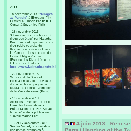
?"
2013
- 8 décembre 2013 :
"Nuages
au Paradis"
à l'Ecopass Film
Festival au Japan Pacific ICT
Center à Suva (Iles Fidji)
- 28 novembre 2013 :
"Changements climatiques et
droits des états" par Natacha
Bracq, avocate spécialisée en
droit public et droits de
l'homme, en partenariat avec
La Cimade, dans le cadre du
Festival Migrant'scène à
l'Espace des Diversités et de
la Laïcité de Toulouse.
http://www.lacimade.org/minisites/migrantscene
- 22 novembre 2013 :
Semaine de la Solidarité
Internationale, Alofa Tuvalu en
duo avec la compagnie Le
Makila, au Centre d'animation
de la Place de Fêtes (Paris)
- 16 novembre 2013 :
Alterlibris - Premier Forum du
Livre des Associations -
Présentation de la BD "A l'eau,
la Terre" et de la publication
"Tuvalu Marine Life".
4 juin 2013 : Remise 
- 16 et 17 septembre 2013 :
Sea for Society, consultation
Paris / Handing of the
Tu
des parties prenantes à