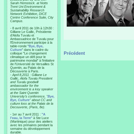
Sarah Hemstock. at Notts
Trent Uni Environment &
Sustainability Research
Network Exhibition, DICE
Centre Conference Suite, City
Campus.
- 8 avril 2011 de 10h à 12h30 :
Gilliane Le Gallic, Présidente
d'Alofa Tuvalu et
Ambassadrice de Tuvalu pour
l'Environnement participe à la
table-ronde "
Bye, Bye,
Culture
" dans le cadre du
Précédent
colloque "Le changement
climatique un défi pour le
patrimoine mondial" à l'initiative
de l'Université de Versailles St
Quentin, au Palais de la
Découverte à Paris.
-
April 8,2011 : Gilliane Le
Gallic, Alofa Tuvalu President
and Tuvalu goodwill
ambassador for the
environment is a key speaker
at the Saint Quentin
University’s conference, "
Bye,
Bye, Culture
" about CC and
culture loss at the Palais de la
Decouverte, (Paris, 8e).
- 1er au 7 avril 2011 :
"A
l'eau, la Terre"
à Ste Luce
(Martinique) pour des ateliers
avec les primaires pendant la
semaine du développement
durable.