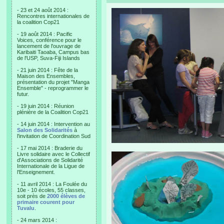
- 23 et 24 août 2014 :
Rencontres internationales de
la coalition Cop21
- 19 août 2014 : Pacific
Voices, conférence pour le
lancement de l'ouvrage de
Karibaiti Taoaba, Campus bas
de l'USP, Suva-Fiji Islands
- 21 juin 2014 : Fête de la
Maison des Ensembles,
présentation du projet "Manga
Ensemble" - reprogrammer le
futur.
- 19 juin 2014 : Réunion
plénière de la Coalition Cop21
- 14 juin 2014 : Intervention au
Salon des Solidarités
à
l'invitation de Coordination Sud
- 17 mai 2014 : Braderie du
Livre solidaire avec le Collectif
d'Associations de Solidarité
Internationale de la Ligue de
l'Enseignement.
- 11 avril 2014 : La Foulée du
10e - 10 écoles, 55 classes,
soit près de
2000 élèves de
primaire courent pour
Tuvalu
.
- 24 mars 2014 :