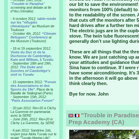
- October 19th, 2012:
our bit to save the environment!
"
Trouble in Paradise
"
screening and debate at Ile
monitors from 100% (default) to
d'Yeu (Vendée)
to the readability of the screen
- 4 octobre 2012:
table-ronde
that cuts off the monitors after
sur les "réfugiés
hard drives after a further ten
climatiques"
au Muséum de
Toulouse
The electric jugs are in the cup
-
October 4th, 2012:
“Climate
stove. The twin tube fluorescen
Refugees” Conference
at
generally don’t use lighting duri
the Museum (Toulouse)
- 18 et 19 septembre 2012:
These are all things that the th
Visite du Duc et de la
Duchesse de Cambridge,
know. We are just catching up and
Kate and William, à Tuvalu
your attitudes and guidance that
-
September 18th and 19th,
Sina have to continue. If I were 
2012:
The Duke and
Dutches of Cambridge's
have some airconditioning. It’s 
visit to Tuvalu
in the afternoon it will go above 
- 15 septembre 2012:
"Forum
think clearly then.
des Associations et des
Sports du 19e"
, Place de la
Bataille de Stalingrad (Paris)
Bye for now. John
-
September 15th, 2012:
"Paris Association Forum"
- 20 juin 2012: Rio+20 à Clichy
La Garenne en partenariat
"Trouble in Paradise"
avec la SERE
-
June 20th, 2012: Rio+20 in
Prep Academy (CA)
Clichy La Garenne, by SERE
- 6 juin 2012: Sandrine Job,
expert pour Alofa Tuvalu sur le
projet "Tuvalu Marine Life",