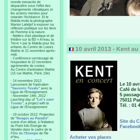
monde menacée de
disparaître sous l’effet des
changements climatiques et
les actions menées pour
retarder l’échéance. Et le
Makila invite la photographe
Marion Labéjof à exposer sa
réflexion poétique sur les liens
de l’homme à la nature.
- Ateliers d’art plastique et de
théâtre sur la BD « A l’eau, la
Terre » par le Makila pour les
enfants du Centre de Loisirs
10 avril 2013 - Kent au
Mathis le 21 novembre après-
midi.
- Conférence-vernissage de
l’exposition le 22 novembre
agrémentée de contes.
Au Centre d’animation Mathis
(15 rue Mathis, Paris 19e)
- 14 novembre 2012:
Le 10 avr
Lancement de l'opération
"Sauvons Tuvalu"
avec la
Café de 
Ligue de l'Enseignement
5 passag
- November 14th, 2012 :
75011 Par
Lauching day of
"Let's save
Tuvalu"
, a project with la
Tél. : 01 
Ligue de l'Enseignement
- 19 octobre 2012: Projection
de "
Nuages au Paradis
"
Site du C
suivie d'un débat, à l'initiative
du Point Info Energie de
Facebook
Vendée dans le cadre de la
Fête de l'Energie
de l'île
Acheter vos places
d'Yeu.