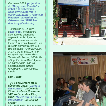
-1er mars 2013:
projection
de "Nuages au Paradis" et
débat à la STAR Prep
Academy (Californie) /
March 1st, 2013: "Trouble in
Paradise" screening and
debate at the STAR Prep
Academy (California)
- 29 janvier 2013: Jury
d'
Ecolo'zik
, le concours
d'écriture de chansons
organisé par la Ligue de
l'Enseignement autour du
thème "Sauvons Tuvalu". Les
lauréats enregistreront leur
titre en studio. /
January 29th,
2013: Jury of Ecolozik, the
song writing contest about
Tuvalu. 40 classes, 1000 kids
all together from 8 to 14 year
old participated. The 18
selected songs will be
recorded in a professional
studio.
2011 - 2012
- Du 14 novembre au 16
décembre 2012:
"La route
des contes"
(La Celle St
Cloud) /
- From November
14th to December 15th,
2012:
"Tales' trip - La route
des contes"
(La Celle St
Cloud)
:
- Exposition de photographies