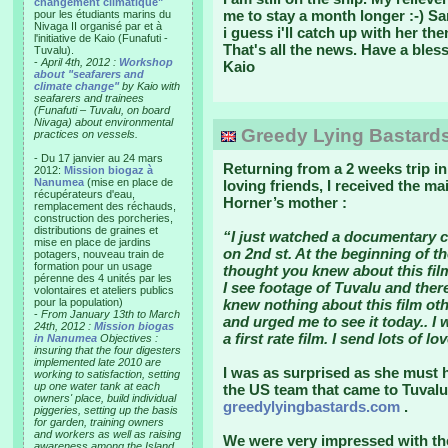
changement climatique"
me to stay a month longer :-) Sar
pour les étudiants marins du
Nivaga II organisé par et à
i guess i'll catch up with her the
l'initiative de Kaio (Funafuti -
That's all the news. Have a bles
Tuvalu).
-
April 4th, 2012 :
Workshop
Kaio
about "seafarers and
climate change"
by Kaio with
seafarers and trainees
(Funafuti – Tuvalu, on board
Nivaga) about environmental
Greedy Lying Bastards
practices on vessels.
- Du 17 janvier au 24 mars
Returning from a 2 weeks trip in
2012:
Mission biogaz à
Nanumea
(mise en place de
loving friends, I received the m
récupérateurs d'eau,
Horner’s mother :
remplacement des réchauds,
construction des porcheries,
distributions de graines et
“I just watched a documentary c
mise en place de jardins
on 2nd st. At the beginning of th
potagers, nouveau train de
formation pour un usage
thought you knew about this film
pérenne des 4 unités par les
I see footage of Tuvalu and there
volontaires et ateliers publics
pour la population)
knew nothing about this film ot
-
From January 13th to March
and urged me to see it today.. I 
24th, 2012 :
Mission biogas
a first rate film. I send lots of lo
in Nanumea
Objectives :
insuring that the four digesters
implemented late 2010 are
I was as surprised as she must h
working to satisfaction, setting
up one water tank at each
the US team that came to Tuvalu
owners' place, build individual
greedylyingbastards.com
.
piggeries, setting up the basis
for garden, training owners
and workers as well as raising
We were very impressed with th
awareness among the Island