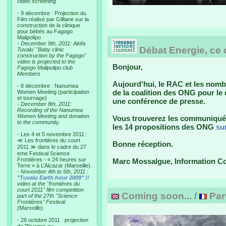
video screening
- 9 décembre : Projection du
Film réalisé par Gilliane sur la
construction de la clinique
pour bébés au Fagogo
Malipolipo
-
December 9th, 2011: Alofa
Débat Energie, ce 
Tuvalu' "Baby clinic
construction by the Fagogo"
video is projected to the
Bonjour,
Fagogo Malipolipo club
Members
Aujourd'hui, le RAC et les nom
- 8 décembre : Nanumea
de la coalition des ONG pour le 
Women Meeting (participation
et tournage)
une conférence de presse.
-
December 8th, 2011:
Recording of the Nanumea
Women Meeting and donation
Vous trouverez les communiqué e
to the community.
les 14 propositions des ONG
su
- Les 4 et 5 novembre 2011 :
≪ Les frontières du court
Bonne réception.
2011 ≫ dans le cadre du 27
eme Festival Science
Frontières - « 24 heures sur
Marc Mossalgue, Information 
Terre » à L’Alcazar (Marseille).
-
November 4th to 5th, 2011 :
"Tuvalu Earth hour 2009" !!
video at the "frontières du
court 2011" film competition
Coming soon... /
Par
part of the 27th "Science
Frontières" Festival
(Marseille).
- 28 octobre 2011 : projection