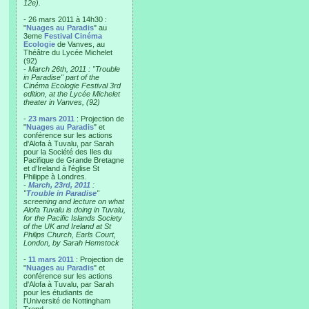
12e).
- 26 mars 2011 à 14h30 :
"
Nuages au Paradis
" au
3eme
Festival Cinéma
Ecologie
de Vanves, au
Théâtre du Lycée Michelet
(92)
-
March 26th, 2011 : "Trouble
in Paradise" part of the
Cinéma Ecologie Festival 3rd
edition, at the Lycée Michelet
theater in Vanves, (92)
-
23 mars 2011
: Projection de
"
Nuages au Paradis
" et
conférence sur les actions
d'Alofa à Tuvalu, par Sarah
pour la Société des Iles du
Pacifique de Grande Bretagne
et d'Ireland à l'église St
Philippe à Londres.
-
March, 23rd, 2011
:
"
Trouble in Paradise
"
screening and lecture on what
Alofa Tuvalu is doing in Tuvalu,
for the Pacific Islands Society
of the UK and Ireland at St
Philips Church, Earls Court,
London, by Sarah Hemstock
-
11 mars 2011
: Projection de
"
Nuages au Paradis
" et
conférence sur les actions
d'Alofa à Tuvalu, par Sarah
pour les étudiants de
l'Université de Nottingham