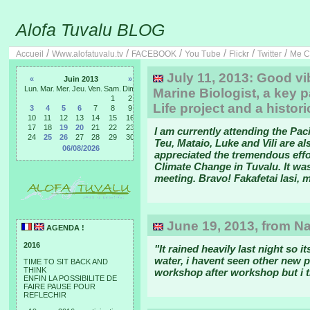
Alofa Tuvalu BLOG
/
/
/
/
/
/
Accueil
Www.alofatuvalu.tv
FACEBOOK
You Tube
Flickr
Twitter
Me C
July 11, 2013: Good v
«
Juin 2013
»
Lun.
Mar.
Mer.
Jeu.
Ven.
Sam.
Dim.
Marine Biologist, a key p
1
2
Life project and a histo
3
4
5
6
7
8
9
10
11
12
13
14
15
16
17
18
19
20
21
22
23
I am currently attending the Pac
24
25
26
27
28
29
30
Teu, Mataio, Luke and Vili are al
06/08/2026
appreciated the tremendous effo
Climate Change in Tuvalu. It was
meeting. Bravo! Fakafetai lasi, 
June 19, 2013, from Na
AGENDA !
2016
"It rained heavily last night so 
water, i havent seen other new p
TIME TO SIT BACK AND
THINK
workshop after workshop but i th
ENFIN LA POSSIBILITE DE
FAIRE PAUSE POUR
REFLECHIR