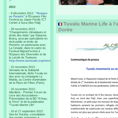
?"
2013
- 8 décembre 2013 :
"Nuages
au Paradis"
à l'Ecopass Film
Festival au Japan Pacific ICT
Center à Suva (Iles Fidji)
Tuvalu Marine Life à l'
Dorée
- 28 novembre 2013 :
"Changements climatiques et
droits des états" par Natacha
Bracq, avocate spécialisée en
droit public et droits de
l'homme, en partenariat avec
La Cimade, dans le cadre du
Festival Migrant'scène à
l'Espace des Diversités et de
la Laïcité de Toulouse.
http://www.lacimade.org/minisites/migrantscene
- 22 novembre 2013 :
Semaine de la Solidarité
Internationale, Alofa Tuvalu en
duo avec la compagnie Le
Makila, au Centre d'animation
de la Place de Fêtes (Paris)
- 16 novembre 2013 :
Alterlibris - Premier Forum du
Livre des Associations -
Présentation de la BD "A l'eau,
la Terre" et de la publication
"Tuvalu Marine Life".
- 16 et 17 septembre 2013 :
Sea for Society, consultation
des parties prenantes à