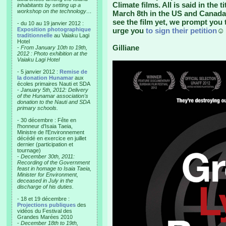
Climate films. All is said in the
inhabitants by setting up a
workshop on the technology…
March 8th in the US and Canada
see the film yet, we prompt you 
- du 10 au 19 janvier 2012 :
Exposition photographique
urge you
to sign their petition
☺
traditionnelle
au Vaiaku Lagi
Hotel
Gilliane
-
From January 10th to 19th,
2012 : Photo exhibition at the
Vaiaku Lagi Hotel
- 5 janvier 2012 :
Remise de
la donation Hunamar
aux
écoles primaires Nauti et SDA
-
January 5th, 2012: Delivery
of the Hunamar association's
donation to the Nauti and SDA
primary schools.
- 30 décembre : Fête en
l'honneur d'Isaia Taeia,
Ministre de l'Environnement
décédé en exercice en juillet
dernier (participation et
tournage)
-
December 30th, 2011:
Recording of the Government
feast in homage to Isaia Taeia,
Minister for Environment,
deceased in July in the
discharge of his duties.
- 18 et 19 décembre :
Projections publiques
des
vidéos du Festival des
Grandes Marées 2010
-
December 18th to 19th,