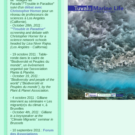
de "Nuages au
Paradis"/"Trouble in Paradise"
suivi d'un
débat avec
Christopher Horner
pour un
réseau de professeurs de
sciences à Los Angeles
(Californie).
-
October 28th, 2011 :
"
"Trouble in Paradise"
screening and debate with
Christopher Horner for a
science network schools
headed by Lisa Niver Rajna.
(Los Angeles - California).
- 19 octobre 2011 : Table-
ronde dans le cadre de
"Biodiversité et Peuples du
monde", un événement
organisé par l'association
Plante & Planète.
-
October 19, 2011 :
"Biodiversity and people of the
world" ("Biodiversité et
Peuples du monde"), by the
Plant & Planet Association.
- 4 octobre 2011 : Gilliane
intervient au séminaire « Les
migrant(e)s du climat », à
Bruxelles
-
October 4th, 2011 : Gilliane
is a keyspeaker at the
"Climate Migrants" seminar in
Brussels
- 10 septembre 2011 :
Forum
des Associations