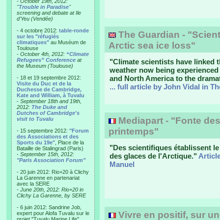
- October 19th, 2012:
"
Trouble in Paradise
"
screening and debate at Ile
d'Yeu (Vendée)
- 4 octobre 2012:
table-ronde
The Guardian - "Scienti
sur les "réfugiés
climatiques"
au Muséum de
Arctic sea ice loss"
Toulouse
-
October 4th, 2012:
“Climate
Refugees” Conference
at
"Climate scientists have linked
the Museum (Toulouse)
weather now being experienced a
and North America to the dramati
- 18 et 19 septembre 2012:
Visite du Duc et de la
... full article by John Vidal in 
Duchesse de Cambridge,
Kate and William, à Tuvalu
-
September 18th and 19th,
2012:
The Duke and
Dutches of Cambridge's
Mediapart - "Fonte des
visit to Tuvalu
printemps"
- 15 septembre 2012:
"Forum
des Associations et des
Sports du 19e"
, Place de la
"Des scientifiques établissent le 
Bataille de Stalingrad (Paris)
-
September 15th, 2012:
des glaces de l'Arctique."
Articl
"Paris Association Forum"
Manuel
- 20 juin 2012: Rio+20 à Clichy
La Garenne en partenariat
avec la SERE
-
June 20th, 2012: Rio+20 in
Clichy La Garenne, by SERE
- 6 juin 2012: Sandrine Job,
Vivre en positif, sur u
expert pour Alofa Tuvalu sur le
projet "Tuvalu Marine Life",