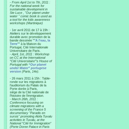
-
From April 1st to 7th, 2011 :
For the national week for
sustainable development in
Ste Luce , "Our planet under
water " comic book is used as
a tool for the kids awareness
workshops (Martinique)
- 1er avril 2011 de 17 à 19h :
Ateliers sur le développement
durable avec promotion de la
bande dessinée "
"A l'eau, la
Terre"
" à la Maison du
Portugal, Cité Internationale
Universitaire de Paris.
-
April, 1st, 2011 : Workshop
on CC at the International
“Cité Universitaire”’s House of
Portugal with
“Our planet
under Water” portugese
version
(Paris, 14e).
- 26 mars 2011 à 15h : Table-
ronde sur les migrations à
l’auditorium du Palais de la
Porte dorée à Paris,
siège de la Cité nationale de
l’histoire de l’immigration.
-
March 26th, 2011 :
Conference focusing on
climate migrations with a
screening of the France 5
documentary "Paradis en
sursis" promoting Alofa Tuvalu
activities in Tuvalu, at the
National “Cité for Immigration”
(Porte Doree Palace in Paris