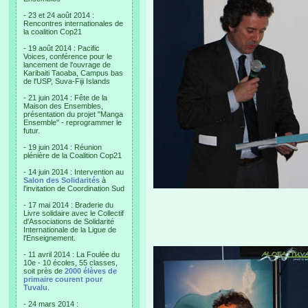
- 23 et 24 août 2014 :
Rencontres internationales de
la coalition Cop21
- 19 août 2014 : Pacific
Voices, conférence pour le
lancement de l'ouvrage de
Karibaiti Taoaba, Campus bas
de l'USP, Suva-Fiji Islands
- 21 juin 2014 : Fête de la
Maison des Ensembles,
présentation du projet "Manga
Ensemble" - reprogrammer le
futur.
- 19 juin 2014 : Réunion
plénière de la Coalition Cop21
- 14 juin 2014 : Intervention au
Salon des Solidarités
à
l'invitation de Coordination Sud
- 17 mai 2014 : Braderie du
Livre solidaire avec le Collectif
d'Associations de Solidarité
Internationale de la Ligue de
l'Enseignement.
- 11 avril 2014 : La Foulée du
10e - 10 écoles, 55 classes,
soit près de
2000 élèves de
primaire courent pour
Tuvalu
.
- 24 mars 2014 :