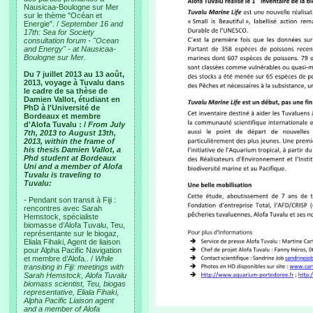
Nausicaa-Boulogne sur Mer
sur le thème "Océan et
Energie". /
September 16 and
17th: Sea for Society
consultation forum - "Ocean
and Energy" - at Nausicaa-
Boulogne sur Mer.
Du 7 juillet 2013 au 13 août,
2013, voyage à Tuvalu dans
le cadre de sa thèse de
Damien Vallot, étudiant en
PhD à l'Université de
Bordeaux et membre
d'Alofa Tuvalu : /
From July
7th, 2013 to August 13th,
2013, within the frame of
his thesis Damien Vallot, a
Phd student at Bordeaux
Uni and a member of Alofa
Tuvalu is traveling to
Tuvalu:
- Pendant son transit à Fiji :
rencontres avec Sarah
Hemstock, spécialiste
biomasse d’Alofa Tuvalu, Teu,
représentante sur le biogaz,
Eliala Fihaki, Agent de liaison
pour Alpha Pacific Navigation
et membre d’Alofa.. /
While
transiting in Fiji: meetings with
Sarah Hemstock, Alofa Tuvalu
biomass scientist, Teu, biogas
representative, Eliala Fihaki,
Alpha Pacific Liaison agent
and a member of Alofa