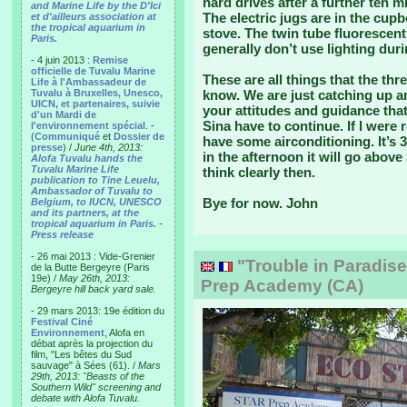
hard drives after a further ten
and Marine Life by the D'Ici
The electric jugs are in the cup
et d'ailleurs association at
the tropical aquarium in
stove. The twin tube fluorescen
Paris.
generally don’t use lighting duri
- 4 juin 2013 :
Remise
officielle de Tuvalu Marine
These are all things that the th
Life à l'Ambassadeur de
Tuvalu à Bruxelles, Unesco,
know. We are just catching up and
UICN, et partenaires, suivie
your attitudes and guidance that
d'un Mardi de
Sina have to continue. If I were 
l'environnement spécial
. -
(
Communiqué
et
Dossier de
have some airconditioning. It’s 
presse
) /
June 4th, 2013:
in the afternoon it will go above 
Alofa Tuvalu hands the
Tuvalu Marine Life
think clearly then.
publication to Tine Leuelu,
Ambassador of Tuvalu to
Bye for now. John
Belgium, to IUCN, UNESCO
and its partners, at the
tropical aquarium in Paris.
-
Press release
- 26 mai 2013 : Vide-Grenier
"Trouble in Paradise"
de la Butte Bergeyre (Paris
19e) /
May 26th, 2013:
Prep Academy (CA)
Bergeyre hill back yard sale.
- 29 mars 2013: 19e édition du
Festival Ciné
Environnement
, Alofa en
débat après la projection du
film, "Les bêtes du Sud
sauvage" à Sées (61). /
Mars
29th, 2013: "Beasts of the
Southern Wild" screening and
debate with Alofa Tuvalu.