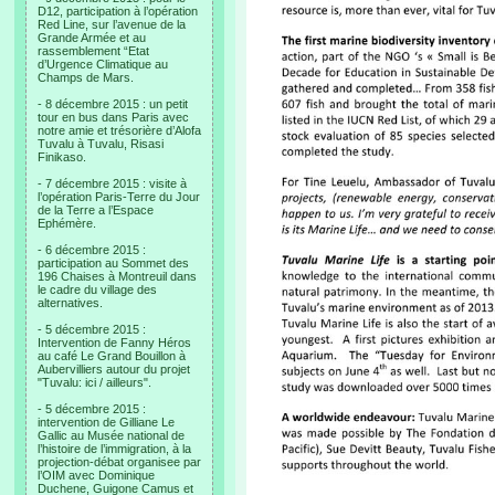
D12, participation à l’opération
Red Line, sur l’avenue de la
Grande Armée et au
rassemblement “Etat
d’Urgence Climatique au
Champs de Mars.
- 8 décembre 2015 : un petit
tour en bus dans Paris avec
notre amie et trésorière d’Alofa
Tuvalu à Tuvalu, Risasi
Finikaso.
- 7 décembre 2015 : visite à
l’opération Paris-Terre du Jour
de la Terre a l’Espace
Ephémère.
- 6 décembre 2015 :
participation au Sommet des
196 Chaises à Montreuil dans
le cadre du village des
alternatives.
- 5 décembre 2015 :
Intervention de Fanny Héros
au café Le Grand Bouillon à
Aubervilliers autour du projet
"Tuvalu: ici / ailleurs".
- 5 décembre 2015 :
intervention de Gilliane Le
Gallic au Musée national de
l’histoire de l’immigration, à la
projection-débat organisee par
l’OIM avec Dominique
Duchene, Guigone Camus et