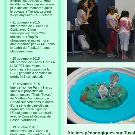
Empreintes d’Argos à l’Hotel
de Ville, invitées par un de nos
plus anciens membres qui fit
le voyage à Tuvalu, Laurent
Weyl, aujourd’hui au Vietnam.
- 21 novembre 2015 :
Intervention de Gilliane Le
Gallic avec Chloé
Vlassopoulos dans "200
millions de réfugiés
climatiques et moi et moi et
moi" organisé par ATTAC dans
le cadre du Festival Images
Mouvementées.
- 20 novembre 2015 :
Intervention de Fanny Héros à
la COP21 des Monts du
Lyonnais à l'occasion de la
COP, pendant la semaine de
solidarité internationale.
- 17 novembre 2015 :
Intervention de Fanny Héros
suite à la projection du
documentaire "Thule Tuvalu"
de Matthias Von Gunten, à
Condé-sur-Vire dans le cadre
d'une série de ciné-débats
organisés par la Ligue de
l'Enseignement en partenariat
avec le Conseil Régional de
Basse-Normandie.
- 19 octobre 2015 :
Intervention de Gilliane Le
Ateliers pédagogiques sur Tuvalu
Gallic avec Christel Cournil,