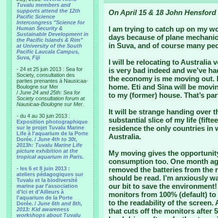
Tuvalu members and
supports attend the 12th
On April 15 & 18 John Hensford 
Pacific Science
Intercongress "Science for
I am trying to catch up on my wo
Human Security &
Sustainable Development in
days because of plane mechanic
the Pacific Islands & Rim"
in Suva, and of course many peo
at University of the South
Pacific Laucala Campus,
Suva, Fiji
I will be relocating to Australia
- 24 et 25 juin 2013 : Sea for
is very bad indeed and we’ve had
Society, consultation des
the economy is me moving out. I’
parties prenantes à Nausicaa-
home. Eti and Sina will be movin
Boulogne sur Mer
/
June 24 and 25th: Sea for
to my (former) house. That’s par
Society consultation forum at
Nausicaa-Boulogne sur Mer.
It will be strange handing over th
- du 4 au 30 juin 2013 :
substantial slice of my life (fift
Exposition photographique
residence the only countries in
sur le projet Tuvalu Marine
Life à l'aquarium de la Porte
Australia.
Dorée. /
June 4th to 30t,
2013h: Tuvalu Marine Life
picture exhibition at the
My moving gives the opportunity
tropical aquarium in Paris.
consumption too. One month ago
- les 6 et 8 juin 2013 :
removed the batteries from the
ateliers pédagogiques sur
should be read. I’m anxiously wai
Tuvalu et la biodiversité
our bit to save the environment!
marine par l'association
d'Ici et d'Ailleurs à
monitors from 100% (default) to
l'aquarium de la Porte
to the readability of the screen
Dorée. /
June 6th and 8th,
2013: Kid awareness
that cuts off the monitors after
workshops about Tuvalu