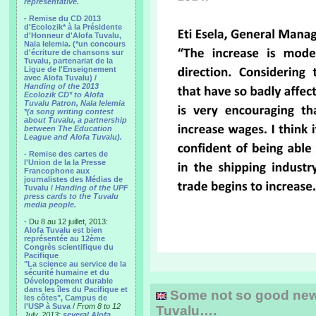
representative.
- Remise du CD 2013
d'Ecolozik* à la Présidente
d'Honneur d'Alofa Tuvalu,
Nala Ielemia. (*un concours
d'écriture de chansons sur
Tuvalu, partenariat de la
Ligue de l'Enseignement
avec Alofa Tuvalu) /
Handing of the 2013
Ecolozik CD* to Alofa
Tuvalu Patron, Nala Ielemia
*(a song writing contest
about Tuvalu, a partnership
between The Education
League and Alofa Tuvalu).
- Remise des cartes de
l'Union de la la Presse
Francophone aux
journalistes des Médias de
Tuvalu /
Handing of the UPF
press cards to the Tuvalu
media people.
- Du 8 au 12 juillet, 2013:
Alofa Tuvalu est bien
représentée au 12ème
Congrès scientifique du
Pacifique
"La science au service de la
sécurité humaine et du
Développement durable
dans les îles du Pacifique et
Some not so good news 
les côtes", Campus de
l'USP à Suva
/
From 8 to 12
Tuvalu….
July, 2013:
several Alofa