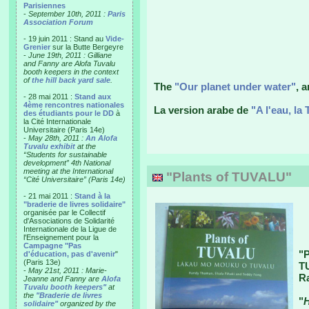
Parisiennes
-
September 10th, 2011 :
Paris
Association Forum
- 19 juin 2011 : Stand au
Vide-
Grenier
sur la Butte Bergeyre
-
June 19th, 2011 : Gilliane
and Fanny are Alofa Tuvalu
booth keepers in the context
of
the hill back yard sale
.
The
"Our planet under water"
, 
- 28 mai 2011 :
Stand aux
4ème rencontres nationales
La version arabe de
"A l'eau, la 
des étudiants pour le DD
à
la Cité Internationale
Universitaire (Paris 14e)
-
May 28th, 2011 :
An Alofa
Tuvalu exhibit
at the
“Students for sustainable
development” 4th National
meeting at the International
"Plants of TUVALU"
“Cité Universitaire” (Paris 14e)
- 21 mai 2011 :
Stand à la
"braderie de livres solidaire"
organisée par le Collectif
d'Associations de Solidarité
Internationale de la Ligue de
l'Enseignement pour la
Campagne "Pas
"
d'éducation, pas d'avenir
"
(Paris 13e)
T
-
May 21st, 2011 : Marie-
Ra
Jeanne and Fanny are
Alofa
Tuvalu booth keepers"
at
the
"Braderie de livres
"
H
solidaire"
organized by the