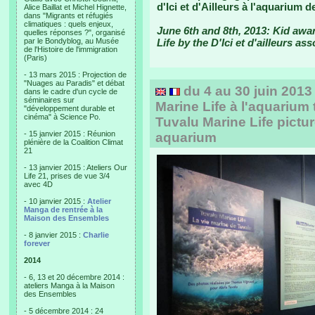
d'Ici et d'Ailleurs à l'aquarium 
Alice Baillat et Michel Hignette,
dans "Migrants et réfugiés
climatiques : quels enjeux,
June 6th and 8th, 2013: Kid aw
quelles réponses ?", organisé
par le Bondyblog, au Musée
Life by the D'Ici et d'ailleurs as
de l'Histoire de l'immigration
(Paris)
- 13 mars 2015 : Projection de
"Nuages au Paradis" et débat
du 4 au 30 juin 2013
dans le cadre d'un cycle de
séminaires sur
Marine Life à l'aquarium 
"développement durable et
cinéma" à Science Po.
Tuvalu Marine Life pictur
- 15 janvier 2015 : Réunion
aquarium
plénière de la Coalition Climat
21
- 13 janvier 2015 : Ateliers Our
Life 21, prises de vue 3/4
avec 4D
- 10 janvier 2015 :
Atelier
Manga de rentrée à la
Maison des Ensembles
- 8 janvier 2015 :
Charlie
forever
2014
- 6, 13 et 20 décembre 2014 :
ateliers Manga à la Maison
des Ensembles
- 5 décembre 2014 : 24