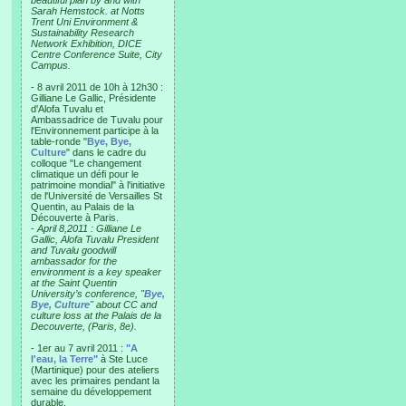
beautiful plan by and with
Sarah Hemstock. at Notts
Trent Uni Environment &
Sustainability Research
Network Exhibition, DICE
Centre Conference Suite, City
Campus.
- 8 avril 2011 de 10h à 12h30 :
Gilliane Le Gallic, Présidente
d'Alofa Tuvalu et
Ambassadrice de Tuvalu pour
l'Environnement participe à la
table-ronde "
Bye, Bye,
Culture
" dans le cadre du
colloque "Le changement
climatique un défi pour le
patrimoine mondial" à l'initiative
de l'Université de Versailles St
Quentin, au Palais de la
Découverte à Paris.
-
April 8,2011 : Gilliane Le
Gallic, Alofa Tuvalu President
and Tuvalu goodwill
ambassador for the
environment is a key speaker
at the Saint Quentin
University’s conference, "
Bye,
Bye, Culture
" about CC and
culture loss at the Palais de la
Decouverte, (Paris, 8e).
- 1er au 7 avril 2011 :
"A
l'eau, la Terre"
à Ste Luce
(Martinique) pour des ateliers
avec les primaires pendant la
semaine du développement
durable.