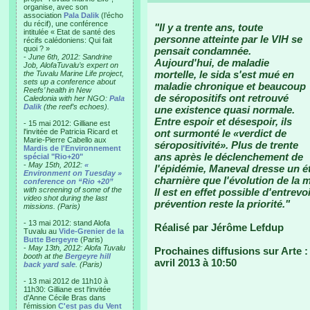
organise, avec son
association
Pala Dalik
(l’écho
du récif), une conférence
"Il y a trente ans, toute
intitulée « Etat de santé des
personne atteinte par le VIH se
récifs calédoniens: Qui fait
quoi ? »
pensait condamnée.
-
June 6th, 2012: Sandrine
Aujourd'hui, de maladie
Job, AlofaTuvalu’s expert on
mortelle, le sida s'est mué en
the Tuvalu Marine Life project,
sets up a conference about
maladie chronique et beaucoup
Reefs’ health in New
de séropositifs ont retrouvé
Caledonia with her NGO:
Pala
Dalik
(the reef’s echoes).
une existence quasi normale.
Entre espoir et désespoir, ils
- 15 mai 2012: Gilliane est
l'invitée de Patricia Ricard et
ont surmonté le «verdict de
Marie-Pierre Cabello aux
séropositivité». Plus de trente
Mardis de l'Environnement
ans après le déclenchement de
spécial "Rio+20"
-
May 15th, 2012:
«
l'épidémie, Maneval dresse un é
Environment on Tuesday »
charnière que l'évolution de la 
conference on “Rio +20”
with screening of some of the
Il est en effet possible d'entrevo
video shot during the last
prévention reste la priorité."
missions. (Paris)
- 13 mai 2012: stand Alofa
Réalisé par Jérôme Lefdup
Tuvalu au
Vide-Grenier de la
Butte Bergeyre
(Paris)
-
May 13th, 2012: Alofa Tuvalu
Prochaines diffusions sur Arte :
booth at the
Bergeyre hill
avril 2013 à 10:50
back yard sale
. (Paris)
- 13 mai 2012 de 11h10 à
11h30: Gilliane est l'invitée
d'Anne Cécile Bras dans
l'émission
C'est pas du Vent