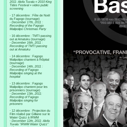
2011: Alofa Tuvalu « 2010 King
Tides Festival » video public
screening
- 17 décembre : Fête de Noël
du Fagogo (tournage)
-
December 17th, 2011 :
Recording of the Fagogo
Malipolipo Christmas Party
- 16 décembre : TMTI passing
out at Amatuku (tournage)
-
December 16th, 2011 :
Recording of TMTI passing
out at Amatuku
- 14 décembre : Fagogo
Malipolipo chantent à l'hôpital
(tournage)
-
December 14th, 2011 :
Recording of Fagogo
Malipolipo singing at the
hospital
- 13 décembre : Fagogo
Malipolipo chantent pour les
prisonniers (tournage)
-
December 13th, 2011:
Recording of Fagogo
Malipolipo singing for
prisoners
- 12 décembre : Projection du
Film réalisé par Gilliane sur le
Water Quizz à IRWM
-
December 12th, 2011: Alofa
Tuvalu "IRWM Water Quizz"