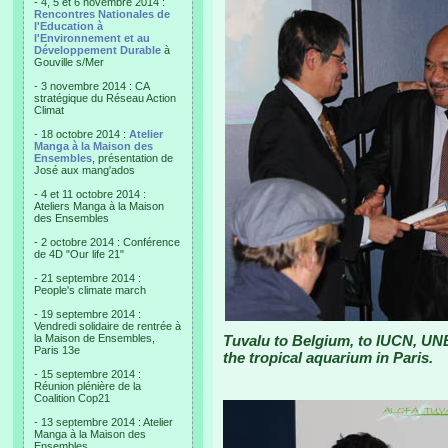
- 4, 5 et 6 novembre 2014 :
Rencontres Nationales de
l'Education à
l'Environnement et au
Développement Durable
à
Gouville s/Mer
- 3 novembre 2014 : CA
stratégique du Réseau Action
Climat
- 18 octobre 2014 :
Atelier
Manga à la Maison des
Ensembles
, présentation de
José aux mang'ados
- 4 et 11 octobre 2014 :
Ateliers Manga à la Maison
des Ensembles
- 2 octobre 2014 : Conférence
de 4D "Our life 21"
- 21 septembre 2014 :
People's climate march
- 19 septembre 2014 :
Vendredi solidaire de rentrée à
la Maison de Ensembles,
Tuvalu to Belgium, to IUCN, UN
Paris 13e
the tropical aquarium in Paris.
- 15 septembre 2014 :
Réunion plénière de la
Coalition Cop21
- 13 septembre 2014 : Atelier
Manga à la Maison des
Ensembles