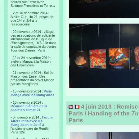
heures sur Terre avec
Science Frontières et Terre.tv
- 2 et 16 décembre 2014 :
Atelier Our Life 21, prises de
vue 1/4 et 2/4 à la
ressourcerie
- 22 novembre 2014 : village
des associations de solidarité
internationale de la Ligue de
l'Enseignement, 18 à 22h dans
la salle de spectacle du centre
Tour des Dames, Paris
- 22 et 24 novembre 2014 :
ateliers Manga à la Maison
des Ensembles
- 21 novembre 2014 : Soirée
Maison des Ensembles,
présentation du projet Manga
par les Mang'ados
- 15 novembre 2014 :
Paris
Manga avec les Mang'ados
- 13 novembre 2014 :
4 juin 2013 : Remise 
Réunion plénière de la
coalition climat 21
Paris / Handing of the
Tu
- 8 novembre 2014 :
Forum
Paris
Alter Libris avec les
Mang'ados et José
à
l'ancienne gare de Reuilly,
Paris 12e