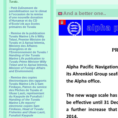
Tuvalu..
-
Petit événement de
sensibilisation sur le climat
And a better one..
à l'occasion de la remise
d'une nouvelle donation
d'Hunamar et du CD
d'Ecolo'zik aux écoles
primaires de Tuvalu
-
Remise de la publication
Tuvalu Marine Life à Willy
Telavi, Premier Ministre de
Tuvalu et à Apisai Ielemia,
Ministre des Affaires
étrangères et de
l'Environnement de Tuvalu /
Handing of the Tuvalu
Marine Life publication to
Tuvalu Prime Minister Willy
Telavi and to Apisai Ielemia,
Minister of Foreign Affairs
and Environment.
- Remise des copies
électroniques des rapports
Tuvalu Marine Life à Sam
Finikaso, Patron du service
des Pêches de Tuvalu et
Uluao Lauti, représentant
du Kaupule de Funafuti /
Handing of the Tuvalu
Marine Life reports’
electronic copies Sam
Finikaso, Head of Tuvalu
Fisheries and Uluao Lauti,
Funafuti Kaupule