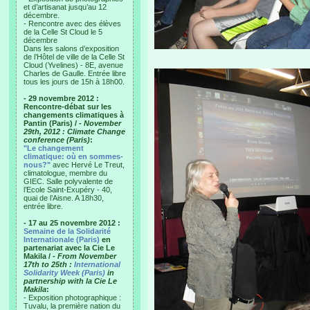
et d’artisanat jusqu’au 12
décembre.
- Rencontre avec des élèves
de la Celle St Cloud le 5
décembre
Dans les salons d’exposition
de l’Hôtel de ville de la Celle St
Cloud (Yvelines) - 8E, avenue
Charles de Gaulle. Entrée libre
tous les jours de 15h à 18h00.
- 29 novembre 2012 :
Rencontre-débat sur les
changements climatiques à
Pantin (Paris) /
- November
29th, 2012 : Climate Change
conference (Paris)
:
"Le changement
climatique: où en sommes-
nous?"
avec Hervé Le Treut,
climatologue, membre du
GIEC. Salle polyvalente de
l’Ecole Saint-Exupéry - 40,
quai de l’Aisne. A 18h30,
entrée libre.
- 17 au 25 novembre 2012 :
Semaine de la Solidarité
Internationale (Paris)
en
partenariat avec la Cie Le
Makila /
- From November
17th to 25th :
International
Solidarity Week (Paris)
in
partnership with la Cie Le
Makila
:
- Exposition photographique :
Tuvalu, la première nation du