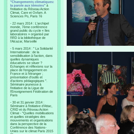
"Changements climatiques:
la parole aux témoins"
à
l'initiative du Réseau Action
Climat, Care et Oxfam. A
Sciences Po, Paris 7è
- 22 mars 2014 : L'archipel
monde, 7ème conférence
grand public du cycle « Iles
laboratoires » organisé par
l'IRD à la bibliothèque de
l’Alcazar, Marseille
- 5 mars 2014 : " La Solidarité
Internationale : de la
sensibilisation à l'action, dans
quelles dynamiques
éducatives se situer ?
Echanges et réflexions sur la
place de l'engagement en
France et à l'étranger ;
présentation d'outils et
d'actions pédagogiques ".
Séminaire jeunesse à
l'initiative de la Ligue de
l'Enseignement Fédération de
Paris
- 30 et 31 janvier 2014 :
Séminaire à l'initiative d'Attac,
CRID et du Réseau Action
Climat - "Quelles mobilisations
et quelles stratégies des
mouvements et organisations
dans la perspective de la
Conférence des Nations-
Unies sur le climat Paris 2015