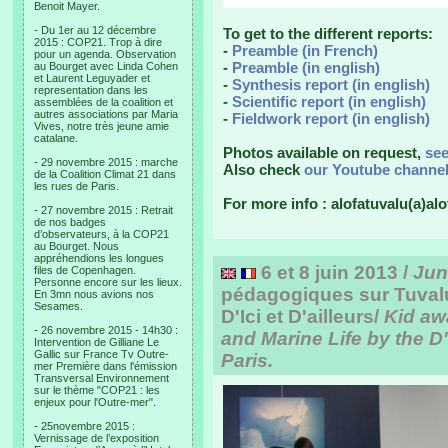
Benoit Mayer.
- Du 1er au 12 décembre
To get to the different reports:
2015 : COP21. Trop à dire
-
Preamble (in French)
pour un agenda. Observation
-
Preamble (in english)
au Bourget avec Linda Cohen
et Laurent Leguyader et
-
Synthesis report (in english)
representation dans les
-
Scientific report (in english)
assemblées de la coalition et
autres associations par Maria
-
Fieldwork report (in english)
Vives, notre très jeune amie
catalane.
Photos available on request,
se
- 29 novembre 2015 : marche
Also check
our Youtube channe
de la Coalition Climat 21 dans
les rues de Paris.
For more info : alofatuvalu(a)alo
- 27 novembre 2015 : Retrait
de nos badges
d’observateurs, à la COP21
au Bourget. Nous
appréhendions les longues
6 et 8 juin 2013 /
Jun
files de Copenhagen.
Personne encore sur les lieux.
pédagogiques sur Tuvalu 
En 3mn nous avions nos
Sesames.
D'Ici et D'ailleurs/
Kid aw
- 26 novembre 2015 - 14h30 :
and Marine Life by the D'I
Intervention de Gilliane Le
Gallic sur France Tv Outre-
Paris.
mer Première dans l'émission
Transversal Environnement
sur le thème "COP21 : les
enjeux pour l'Outre-mer".
- 25novembre 2015 :
Vernissage de l’exposition