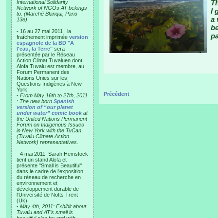
Th
International Solidarity
Network of NGOs AT belongs
I 
to. (Marché Blanqui, Paris
a 
13e)
be
- 16 au 27 mai 2011 : la
p
fraîchement imprimée
version
espagnole de la BD "A
l'eau, la Terre"
sera
présentée par le Réseau
Action Climat Tuvaluen dont
Alofa Tuvalu est membre, au
Forum Permanent des
Nations Unies sur les
Questions Indigènes à New
York.
Précédent
-
From May 16th to 27th, 2011
: The new born
Spanish
version of “our planet
under water” comic book
at
the United Nations Permanent
Forum on Indigenous Issues
in New York with the TuCan
(Tuvalu Climate Action
Network) representatives.
- 4 mai 2011: Sarah Hemstock
tient un stand Alofa et
présente "Small is Beautiful"
dans le cadre de l'exposition
du réseau de recherche en
environnement et
développement durable de
l'Université de Notts Trent
(Uk).
-
May 4th, 2011: Exhibit about
Tuvalu and AT’s small is