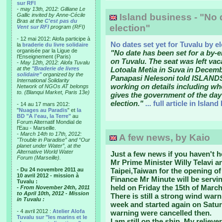
sur RFI
-
may 13th, 2012: Gilliane Le
Gallic invited by Anne-Cécile
Island business - "No d
Bras at the
C'est pas du
election"
Vent sur RFI
program (RFI)
- 12 mai 2012: Alofa participe à
No dates set yet for Tuvalu by e
la
braderie du livre solidaire
organisée par la Ligue de
"No date has been set for a by-e
l'Enseignement (Paris)
on Tuvalu. The seat was left vac
-
May 12th, 2012: Alofa Tuvalu
at the
"Braderie de livres
Lotoala Metia in Suva in Decemb
solidaire"
organized by the
Panapasi Nelesoni told ISLANDS
International Solidarity
working on details including whe
Network of NGOs AT belongs
to. (Blanqui Market, Paris 13e)
gives the government of the day
election."
... full article in Islan
- 14 au 17 mars 2012:
"
Nuages au Paradis
" et
la
BD "A l'eau, la Terre"
au
Forum Alternatif Mondial de
l'Eau - Marseille.
-
March 14th to 17th, 2012:
A few news, by Kaio
"Trouble in Paradise” and “Our
planet under Water”, at the
Alternative World Water
Just a few news if you haven't h
Forum (Marseille).
Mr Prime Minister Willy Telavi an
- Du 24 novembre 2011 au
Taipei,Taiwan for the opening o
10 avril 2012 - mission à
Finance Mr Minute will be ser
Tuvalu :
held on Friday the 15th of March
- From November 24th, 2011
to April 10th, 2012 - Mission
There is still a strong wind warn
in Tuvalu :
week and started again on Satur
- 4 avril 2012 :
Atelier Alofa
warning were cancelled then.
Tuvalu sur "les marins et le
I am still on the ship. My relie