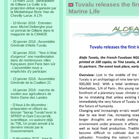
- 19 mars 2016 : participation
Tuvalu releases the firs
de Gilliane Le Gallic à la
projection-débat organisée par
Marine Life
la Médiathèque Boris Vian de
Chevilly-Larue. A 17h
- 10 février 2016 : Entretien
avec Michel Delberghe pour
un portrait de Gilliane dans le
magazine de la CIMADE
- 30 janvier 2016 : Assemblée
Générale d’Alofa Tuvalu
- 30 janvier 2016 : “Non à l’état
d’urgence” une manifestation
dans de nombreuses villes
françaises dont Paris bien sûr
. L’assemblée nous a
empêchés d’y participer.
- 23 janvier 2016 : Assemblée
Générale de la Coalition 21
- 16 janvier 2016 : marche de
soutien aux agriculteurs de
Notre Dame des Landes
- D’Aout à fin décembre :
préparation et clôture du
dossier “biorap Tuvalu“avec le
SPREP et Dani Ceccarrelli,
scientifique, co-auteure déjà
du TML Un projet annulé à la
dernière minute par le
Gouvernement.
- 9 décembre 2015 : pour le