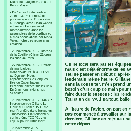
Duchene, Guigone Camus et
Benoit Mayer.
- Du 1er au 12 décembre
2015 : COP21. Trop à dire
pour un agenda. Observation
au Bourget avec Linda Cohen
et Laurent Leguyader et
representation dans les
assemblées de la coalition et
autres associations par Maria
Vives, notre très jeune amie
catalane.
- 29 novembre 2015 : marche
de la Coalition Climat 21 dans
les rues de Paris.
On ne localisera pas les équipem
- 27 novembre 2015 : Retrait
de nos badges
mais c’est déjà énorme de les av
d’observateurs, à la COP21
Teu de passer en début d’après-m
au Bourget. Nous
lendemain même heure. Gilliane q
appréhendions les longues
files de Copenhagen.
sans la consulter, m’en prend un
Personne encore sur les lieux.
besoin d’un coup de main pour 
En 3mn nous avions nos
Sesames.
faire durer le suspens : les ren
Teu et un de Ivy. 1 partout, balle
- 26 novembre 2015 - 14h30 :
Intervention de Gilliane Le
Gallic sur France Tv Outre-
A l’heure de l’avion, on part en «
mer Première dans l'émission
pas commencé à travailler sur l
Transversal Environnement
sur le thème "COP21 : les
dernière, Gilliane en rajoute un
enjeux pour l'Outre-mer".
notre départ.
- 25novembre 2015 :