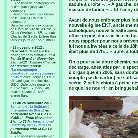
- Exposition de photographies
saoule à droite ».. « A gauche, d
et d’artisanat jusqu’au 12
maison de Linda »… Et Fanny de 
décembre.
- Rencontre avec des élèves
de la Celle St Cloud le 5
Avant de nous enfoncer plus loin
décembre
nouvelle église EKT, ancienneme
Dans les salons d’exposition
de l’Hôtel de ville de la Celle St
catholiques, nouvelle halte avec 
Cloud (Yvelines) - 8E, avenue
office depuis dans ce lieu en bout
Charles de Gaulle. Entrée libre
tous les jours de 15h à 18h00.
nous rappeler pour nous prévenir
lui nous a invitées à celle de 18
- 29 novembre 2012 :
était plus de 17h… « Sure, à tout
Rencontre-débat sur les
changements climatiques à
Pantin (Paris) /
- November
On a poursuivi notre chemin, po
29th, 2012 : Climate Change
conference (Paris)
:
décharge, anéanties par le spect
"Le changement
d’organique en 2005, sans doute
climatique: où en sommes-
compte pas le carton) ne suffisai
nous?"
avec Hervé Le Treut,
climatologue, membre du
scène, 2 petits chiots à peine né
GIEC. Salle polyvalente de
de quoi se nourrir en bringuebal
l’Ecole Saint-Exupéry - 40,
quai de l’Aisne. A 18h30,
entrée libre.
- 17 au 25 novembre 2012 :
Semaine de la Solidarité
Internationale (Paris)
en
partenariat avec la Cie Le
Makila /
- From November
17th to 25th :
International
Solidarity Week (Paris)
in
partnership with la Cie Le
Makila
:
- Exposition photographique :