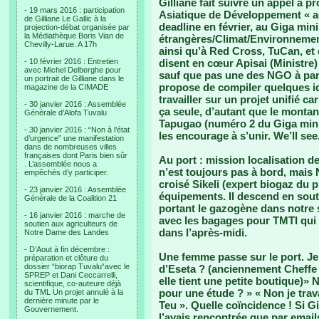
Gilliane fait suivre un appel à p
- 19 mars 2016 : participation
Asiatique de Développement « a
de Gilliane Le Gallic à la
deadline en février, au Giga mini
projection-débat organisée par
la Médiathèque Boris Vian de
étrangères/Climat/Environnement
Chevilly-Larue. A 17h
ainsi qu’à Red Cross, TuCan, et 
- 10 février 2016 : Entretien
disent en cœur Apisai (Ministre)
avec Michel Delberghe pour
sauf que pas une des NGO à part
un portrait de Gilliane dans le
propose de compiler quelques id
magazine de la CIMADE
travailler sur un projet unifié ca
- 30 janvier 2016 : Assemblée
ça seule, d’autant que le montan
Générale d’Alofa Tuvalu
Tapugao (numéro 2 du Giga minis
- 30 janvier 2016 : “Non à l’état
les encourage à s’unir. We’ll se
d’urgence” une manifestation
dans de nombreuses villes
françaises dont Paris bien sûr
Au port : mission localisation 
. L’assemblée nous a
n’est toujours pas à bord, mais 
empêchés d’y participer.
croisé Sikeli (expert biogaz du pr
- 23 janvier 2016 : Assemblée
équipements. Il descend en sou
Générale de la Coalition 21
portant le gazogène dans notre sa
- 16 janvier 2016 : marche de
avec les bagages pour TMTI qui
soutien aux agriculteurs de
dans l’après-midi.
Notre Dame des Landes
- D’Aout à fin décembre :
Une femme passe sur le port. Je 
préparation et clôture du
dossier “biorap Tuvalu“avec le
d’Eseta ? (anciennement Cheffe 
SPREP et Dani Ceccarrelli,
elle tient une petite boutique)»
scientifique, co-auteure déjà
pour une étude ? » « Non je trava
du TML Un projet annulé à la
dernière minute par le
Teu ». Quelle coïncidence ! Si Gi
Gouvernement.
l’avais rencontrée que par emails