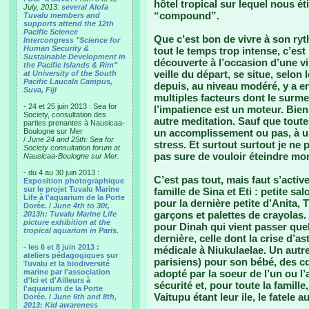
hôtel tropical sur lequel nous 
July, 2013:
several Alofa
“compound”.
Tuvalu members and
supports attend the 12th
Pacific Science
Que c’est bon de vivre à son ry
Intercongress "Science for
Human Security &
tout le temps trop intense, c’est
Sustainable Development in
découverte à l’occasion d’une vi
the Pacific Islands & Rim"
veille du départ, se situe, selon
at University of the South
Pacific Laucala Campus,
depuis, au niveau modéré, y a 
Suva, Fiji
multiples facteurs dont le surme
- 24 et 25 juin 2013 : Sea for
l’impatience est un moteur. Bien 
Society, consultation des
autre meditation. Sauf que toute
parties prenantes à Nausicaa-
Boulogne sur Mer
un accomplissement ou pas, à u
/
June 24 and 25th: Sea for
stress. Et surtout surtout je ne
Society consultation forum at
pas sure de vouloir éteindre mon
Nausicaa-Boulogne sur Mer.
- du 4 au 30 juin 2013 :
C’est pas tout, mais faut s’acti
Exposition photographique
sur le projet Tuvalu Marine
famille de Sina et Eti : petite sa
Life à l'aquarium de la Porte
pour la dernière petite d’Anita, 
Dorée. /
June 4th to 30t,
garçons et palettes de crayolas.
2013h: Tuvalu Marine Life
picture exhibition at the
pour Dinah qui vient passer quelq
tropical aquarium in Paris.
dernière, celle dont la crise d’a
- les 6 et 8 juin 2013 :
médicale à Niukulaelae. Un autre
ateliers pédagogiques sur
parisiens) pour son bébé, des cd 
Tuvalu et la biodiversité
marine par l'association
adopté par la soeur de l’un ou l’
d'Ici et d'Ailleurs à
sécurité et, pour toute la famill
l'aquarium de la Porte
Vaitupu étant leur ile, le fatele a
Dorée. /
June 6th and 8th,
2013: Kid awareness