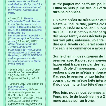
workshops about Tuvalu
Autre paquet moins fourni pour 
and Marine Life by the D'Ici
et d'ailleurs association at
Luma sa plus jeune fille, du vern
the tropical aquarium in
dizaine d’années.
Paris.
- 4 juin 2013 :
Remise
On avait prévu de décaniller ver
officielle de Tuvalu Marine
sieste. A l’heure dite, portes c
Life à l'Ambassadeur de
Tuvalu à Bruxelles, Unesco,
notre journée de Noel en un lon
UICN, et partenaires, suivie
de l’île…. Destination la décha
d'un Mardi de
l'environnement spécial
. -
décharge tant y a des déchets pa
(
Communiqué
et
Dossier de
borrow pitts, entassés, volants,
presse
) /
June 4th, 2013:
dire que Tuvalu croulerait sous
Alofa Tuvalu hands the
Tuvalu Marine Life
l’océan, elle commence à avoir r
publication to Tine Leuelu,
Ambassador of Tuvalu to
Belgium, to IUCN, UNESCO
Sur le chemin, des dizaines de Ta
and its partners, at the
premier avec Kaio et son nouvea
tropical aquarium in Paris.
-
lagon était traversée par des je
Press release
nuit… Drôle d’impression… com
- 26 mai 2013 : Vide-Grenier
restaurant où je m’étais enfoncé
de la Butte Bergeyre (Paris
19e) /
May 26th, 2013:
Kausea, le premier bingo histori
Bergeyre hill back yard sale.
courant après m’être faite interp
- 29 mars 2013: 19e édition du
Kaio nous invite à sa fête d’ann
Festival Ciné
Environnement
, Alofa en
Plus loin, nous nous sommes arrê
débat après la projection du
film, "Les bêtes du Sud
Fong, morte de leucémie il y a 2
sauvage" à Sées (61). /
Mars
mère assise sur un tronc.
29th, 2013: "Beasts of the
Southern Wild" screening and