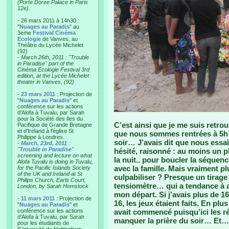
(Porte Doree Palace in Paris
12e).
- 26 mars 2011 à 14h30 :
"
Nuages au Paradis
" au
3eme
Festival Cinéma
Ecologie
de Vanves, au
Théâtre du Lycée Michelet
(92)
-
March 26th, 2011 : "Trouble
in Paradise" part of the
Cinéma Ecologie Festival 3rd
edition, at the Lycée Michelet
theater in Vanves, (92)
-
23 mars 2011
: Projection de
"
Nuages au Paradis
" et
conférence sur les actions
d'Alofa à Tuvalu, par Sarah
pour la Société des Iles du
C’est ainsi que je me suis retrouv
Pacifique de Grande Bretagne
et d'Ireland à l'église St
que nous sommes rentrées à 5h…
Philippe à Londres.
soir… J’avais dit que nous ess
-
March, 23rd, 2011
:
"
Trouble in Paradise
"
hésité, raisonné : au moins un p
screening and lecture on what
la nuit.. pour boucler la séquenc
Alofa Tuvalu is doing in Tuvalu,
avec la famille. Mais vraiment p
for the Pacific Islands Society
of the UK and Ireland at St
culpabiliser ? Presque un tirage a
Philips Church, Earls Court,
tensiomètre… qui a tendance à a
London, by Sarah Hemstock
mon départ. Si j’avais plus de 16,
-
11 mars 2011
: Projection de
16, les jeux étaient faits. En pl
"
Nuages au Paradis
" et
conférence sur les actions
avait commencé puisqu’ici les 
d'Alofa à Tuvalu, par Sarah
manquer la prière du soir… Et… qu
pour les étudiants de