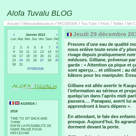
Alofa Tuvalu BLOG
/
/
/
/
/
/
Accueil
Www.alofatuvalu.tv
FACEBOOK
You Tube
Flickr
Twitter
Me C
Jeudi 29 décembre 201
«
Janvier 2012
»
Lun.
Mar.
Mer.
Jeu.
Ven.
Sam.
Dim.
1
Preuves d’une eau de qualité mo
2
3
4
5
6
7
8
nous enlève toute envie d’y plon
9
10
11
12
13
14
15
rivage depuis pratiquement notre
16
17
18
19
20
21
22
méduses. Gilliane, prévenue par 
23
24
25
26
27
28
29
garde : « Attention ça pique et ç
30
31
07/08/2026
sont aperçu… et utilisent ; au d
bâtons pour les manipuler. Ensu
Gilliane est allée avertir le Kau
l’information au sérieux et prop
quelqu’un dans l’après midi par
passera…. Panapasi, averti lui aus
AGENDA !
apprendront à leurs dépens ».
2016
En attendant, le fale des enfants
TIME TO SIT BACK AND
presque. Aujourd’hui, Ils agrand
THINK
ENFIN LA POSSIBILITE DE
dorment devant la porte.
FAIRE PAUSE POUR
REFLECHIR