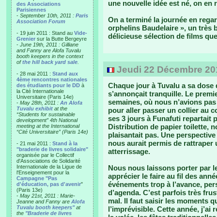
une nouvelle idée est né, on en 
des Associations
Parisiennes
-
September 10th, 2011 :
Paris
On a terminé la journée en rega
Association Forum
orphelins Baudelaire », un très 
- 19 juin 2011 : Stand au
Vide-
délicieuse sélection de films que
Grenier
sur la Butte Bergeyre
-
June 19th, 2011 : Gilliane
and Fanny are Alofa Tuvalu
booth keepers in the context
of
the hill back yard sale
.
Jeudi 22 Décembre 201
- 28 mai 2011 :
Stand aux
4ème rencontres nationales
Chaque jour à Tuvalu a sa dose 
des étudiants pour le DD
à
la Cité Internationale
s’annonçait tranquille. Le premier
Universitaire (Paris 14e)
semaines, où nous n’avions pas à
-
May 28th, 2011 :
An Alofa
Tuvalu exhibit
at the
pour aller passer un collier au 
“Students for sustainable
ses 3 jours à Funafuti repartait p
development” 4th National
Distribution de papier toilette, n
meeting at the International
“Cité Universitaire” (Paris 14e)
plaisantait pas. Une perspective 
nous aurait permis de rattraper
- 21 mai 2011 :
Stand à la
"braderie de livres solidaire"
atterrissage.
organisée par le Collectif
d'Associations de Solidarité
Internationale de la Ligue de
Nous nous laissons porter par l
l'Enseignement pour la
apprécier le faire au fil des année
Campagne "Pas
événements trop à l’avance, per
d'éducation, pas d'avenir
"
(Paris 13e)
d’agenda. C’est parfois très frus
-
May 21st, 2011 : Marie-
mal. Il faut saisir les moments q
Jeanne and Fanny are
Alofa
Tuvalu booth keepers"
at
l’imprévisible. Cette année, j’ai 
the
"Braderie de livres