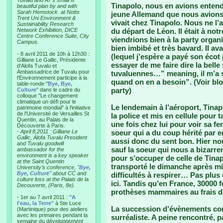
Tuvalu and AT’s small is
Tinapolo, nous en avions entendu
beautiful plan by and with
Sarah Hemstock. at Notts
jeune Allemand que nous avions 
Trent Uni Environment &
vivait chez Tinapolo. Nous ne l’a
Sustainability Research
Network Exhibition, DICE
du départ de Léon. Il était à no
Centre Conference Suite, City
viendrions bien à la party organis
Campus.
bien imbibé et très bavard. Il av
- 8 avril 2011 de 10h à 12h30 :
(lequel j’espère a payé son écot
Gilliane Le Gallic, Présidente
essayer de me faire dire la belle
d'Alofa Tuvalu et
Ambassadrice de Tuvalu pour
tuvaluennes…” meaning, il m’a 
l'Environnement participe à la
quand on en a besoin”. (Voir blo
table-ronde "
Bye, Bye,
party)
Culture
" dans le cadre du
colloque "Le changement
climatique un défi pour le
Le lendemain à l’aéroport, Tinapo
patrimoine mondial" à l'initiative
de l'Université de Versailles St
la police et mis en cellule pour
Quentin, au Palais de la
une fois chez lui pour voir sa 
Découverte à Paris.
-
April 8,2011 : Gilliane Le
soeur qui a du coup hérité par er
Gallic, Alofa Tuvalu President
aussi donc du sent bon. Hier n
and Tuvalu goodwill
sauf la soeur qui nous a bizarre
ambassador for the
environment is a key speaker
pour s’occuper de celle de Tinap
at the Saint Quentin
transporté le dimanche après mid
University’s conference, "
Bye,
Bye, Culture
" about CC and
difficultés à respirer… Pas plu
culture loss at the Palais de la
ici. Tandis qu’en France, 30000 
Decouverte, (Paris, 8e).
prothèses mammaires au frais de
- 1er au 7 avril 2011 :
"A
l'eau, la Terre"
à Ste Luce
La succession d’évènements con
(Martinique) pour des ateliers
avec les primaires pendant la
surréaliste. A peine rencontré, p
semaine du développement