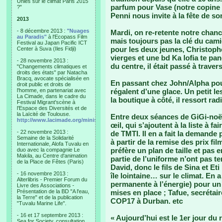
Unies sur le climat Paris 2015
parfum pour Vase (notre copine F
?"
Penni nous invite à la fête de so
2013
- 8 décembre 2013 :
"Nuages
Mardi, on re-retente notre chanc
au Paradis"
à l'Ecopass Film
mais toujours pas la clé du cami
Festival au Japan Pacific ICT
pour les deux jeunes, Christoph
Center à Suva (Iles Fidji)
vierges et une bd Ka lofia te pan
- 28 novembre 2013 :
du centre, il était passé à trave
"Changements climatiques et
droits des états" par Natacha
Bracq, avocate spécialisée en
En passant chez John/Alpha pour
droit public et droits de
l'homme, en partenariat avec
régalent d’une glace. Un petit les
La Cimade, dans le cadre du
la boutique à côté, il ressort ra
Festival Migrant'scène à
l'Espace des Diversités et de
la Laïcité de Toulouse.
Entre deux séances de GiGi-noël,
http://www.lacimade.org/minisites/migrantscene
œil, qui s’ajoutent à la liste à fa
- 22 novembre 2013 :
de TMTI. Il en a fait la demande 
Semaine de la Solidarité
à partir de la remise des prix fil
Internationale, Alofa Tuvalu en
préfère un plan de taille et pas e
duo avec la compagnie Le
Makila, au Centre d'animation
partie de l’uniforme n’ont pas te
de la Place de Fêtes (Paris)
David, donc le fils de Sina et Et
- 16 novembre 2013 :
île lointaine… sur le climat. En a
Alterlibris - Premier Forum du
permanente à l’énergie) pour un
Livre des Associations -
Présentation de la BD "A l'eau,
mises en place ; Tafue, secrétair
la Terre" et de la publication
COP17 à Durban. etc
"Tuvalu Marine Life".
- 16 et 17 septembre 2013 :
« Aujourd’hui est le 1er jour du
Sea for Society, consultation