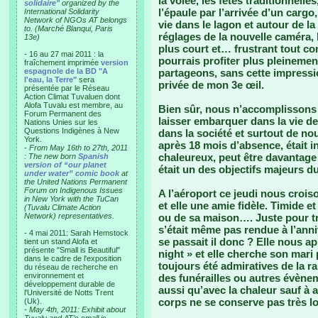
la volée, les fêtes traditionnelle
solidaire"
organized by the
l’épaule par l’arrivée d’un carg
International Solidarity
Network of NGOs AT belongs
vie dans le lagon et autour de la
to. (Marché Blanqui, Paris
réglages de la nouvelle caméra,
13e)
plus court et… frustrant tout co
- 16 au 27 mai 2011 : la
pourrais profiter plus pleineme
fraîchement imprimée
version
espagnole de la BD "A
partageons, sans cette impressi
l'eau, la Terre"
sera
privée de mon 3e œil.
présentée par le Réseau
Action Climat Tuvaluen dont
Alofa Tuvalu est membre, au
Bien sûr, nous n’accomplissons
Forum Permanent des
laisser embarquer dans la vie d
Nations Unies sur les
Questions Indigènes à New
dans la société et surtout de n
York.
après 18 mois d’absence, était in
-
From May 16th to 27th, 2011
chaleureux, peut être davantage 
: The new born
Spanish
version of “our planet
était un des objectifs majeurs d
under water” comic book
at
the United Nations Permanent
Forum on Indigenous Issues
A l’aéroport ce jeudi nous croiso
in New York with the TuCan
et elle une amie fidèle. Timide e
(Tuvalu Climate Action
Network) representatives.
ou de sa maison…. Juste pour tra
s’était même pas rendue à l’anniv
- 4 mai 2011: Sarah Hemstock
se passait il donc ? Elle nous 
tient un stand Alofa et
présente "Small is Beautiful"
night » et elle cherche son mari 
dans le cadre de l'exposition
toujours été admiratives de la ra
du réseau de recherche en
environnement et
des funérailles ou autres évèn
développement durable de
aussi qu’avec la chaleur sauf à 
l'Université de Notts Trent
corps ne se conserve pas très 
(Uk).
-
May 4th, 2011: Exhibit about