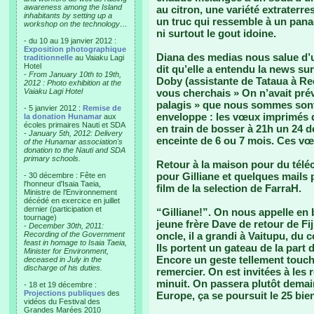
awareness among the Island
au citron, une variété extraterres
inhabitants by setting up a
un truc qui ressemble à un panac
workshop on the technology…
ni surtout le gout idoine.
- du 10 au 19 janvier 2012 :
Exposition photographique
Diana des medias nous salue d’u
traditionnelle
au Vaiaku Lagi
Hotel
dit qu’elle a entendu la news su
-
From January 10th to 19th,
Doby (assistante de Tataua à Red
2012 : Photo exhibition at the
Vaiaku Lagi Hotel
vous cherchais » On n’avait pré
palagis » que nous sommes sont 
- 5 janvier 2012 :
Remise de
enveloppe : les vœux imprimés 
la donation Hunamar
aux
écoles primaires Nauti et SDA
en train de bosser à 21h un 24 d
-
January 5th, 2012: Delivery
enceinte de 6 ou 7 mois. Ces v
of the Hunamar association's
donation to the Nauti and SDA
primary schools.
Retour à la maison pour du télé
pour Gilliane et quelques mails
- 30 décembre : Fête en
l'honneur d'Isaia Taeia,
film de la selection de FarraH.
Ministre de l'Environnement
décédé en exercice en juillet
dernier (participation et
“Gilliane!”. On nous appelle en ba
tournage)
jeune frère Dave de retour de Fi
-
December 30th, 2011:
Recording of the Government
oncle, il a grandi à Vaitupu, du 
feast in homage to Isaia Taeia,
Ils portent un gateau de la part
Minister for Environment,
Encore un geste tellement touch
deceased in July in the
discharge of his duties.
remercier. On est invitées à les
minuit. On passera plutôt dem
- 18 et 19 décembre :
Projections publiques
des
Europe, ça se poursuit le 25 bien
vidéos du Festival des
Grandes Marées 2010