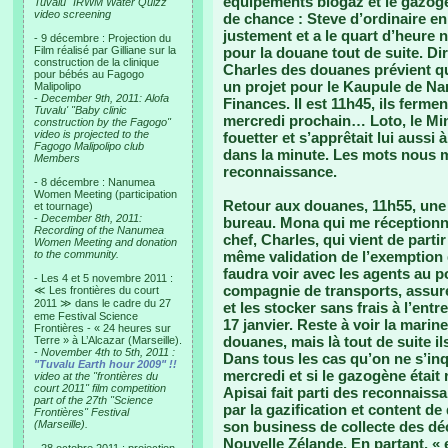
équipements biogaz et le gazogè
Tuvalu "IRWM Water Quizz"
video screening
de chance : Steve d’ordinaire e
justement et a le quart d’heure 
- 9 décembre : Projection du
Film réalisé par Gilliane sur la
pour la douane tout de suite. D
construction de la clinique
Charles des douanes prévient que
pour bébés au Fagogo
un projet pour le Kaupule de Nan
Malipolipo
-
December 9th, 2011: Alofa
Finances. Il est 11h45, ils ferm
Tuvalu' "Baby clinic
mercredi prochain… Loto, le Mini
construction by the Fagogo"
video is projected to the
fouetter et s’apprêtait lui aussi 
Fagogo Malipolipo club
dans la minute. Les mots nous m
Members
reconnaissance.
- 8 décembre : Nanumea
Women Meeting (participation
Retour aux douanes, 11h55, une 
et tournage)
-
December 8th, 2011:
bureau. Mona qui me réceptionn
Recording of the Nanumea
chef, Charles, qui vient de part
Women Meeting and donation
to the community.
même validation de l’exemption d
faudra voir avec les agents au p
- Les 4 et 5 novembre 2011 :
compagnie de transports, assur
≪ Les frontières du court
2011 ≫ dans le cadre du 27
et les stocker sans frais à l’entr
eme Festival Science
17 janvier. Reste à voir la marin
Frontières - « 24 heures sur
douanes, mais là tout de suite il
Terre » à L’Alcazar (Marseille).
-
November 4th to 5th, 2011 :
Dans tous les cas qu’on ne s’inq
"Tuvalu Earth hour 2009" !!
mercredi et si le gazogène était
video at the "frontières du
court 2011" film competition
Apisai fait parti des reconnaissan
part of the 27th "Science
par la gazification et content 
Frontières" Festival
(Marseille).
son business de collecte des dé
Nouvelle Zélande. En partant, « e