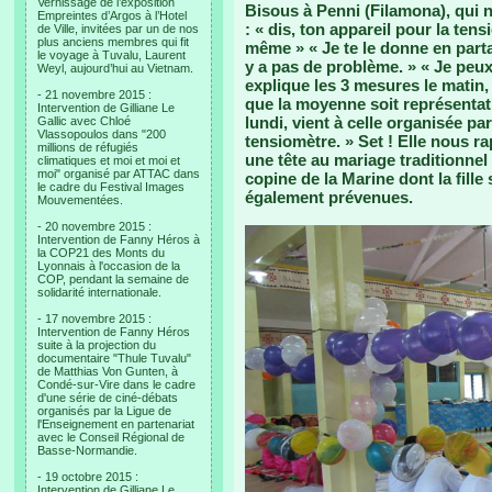
Vernissage de l’exposition
Bisous à Penni (Filamona), qui 
Empreintes d’Argos à l’Hotel
: « dis, ton appareil pour la tens
de Ville, invitées par un de nos
plus anciens membres qui fit
même » « Je te le donne en parta
le voyage à Tuvalu, Laurent
y a pas de problème. » « Je peux
Weyl, aujourd’hui au Vietnam.
explique les 3 mesures le matin, 
- 21 novembre 2015 :
que la moyenne soit représentati
Intervention de Gilliane Le
lundi, vient à celle organisée par
Gallic avec Chloé
Vlassopoulos dans "200
tensiomètre. » Set ! Elle nous ra
millions de réfugiés
une tête au mariage traditionnel
climatiques et moi et moi et
moi" organisé par ATTAC dans
copine de la Marine dont la fill
le cadre du Festival Images
également prévenues.
Mouvementées.
- 20 novembre 2015 :
Intervention de Fanny Héros à
la COP21 des Monts du
Lyonnais à l'occasion de la
COP, pendant la semaine de
solidarité internationale.
- 17 novembre 2015 :
Intervention de Fanny Héros
suite à la projection du
documentaire "Thule Tuvalu"
de Matthias Von Gunten, à
Condé-sur-Vire dans le cadre
d'une série de ciné-débats
organisés par la Ligue de
l'Enseignement en partenariat
avec le Conseil Régional de
Basse-Normandie.
- 19 octobre 2015 :
Intervention de Gilliane Le