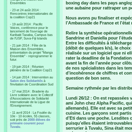
boxing day dans les pays anglop
Ensembles
une aubaine pour rattraper un pe
- 23 et 24 août 2014 :
Rencontres internationales de
la coalition Cop21
Nous avons pu finaliser et exp
l’Ambassade de France et l’état 
- 19 août 2014 : Pacific
Voices, conférence pour le
lancement de l'ouvrage de
Relire la synthèse opérationnell
Karibaiti Taoaba, Campus bas
Sandrine et Daniella pour l’étude
de l'USP, Suva-Fiji Islands
Entre les difficultés à téléchar
- 21 juin 2014 : Fête de la
(débit de quelques k/s), le choix
Maison des Ensembles,
réalisée sur un logiciel que ni e
présentation du projet "Manga
Ensemble" - reprogrammer le
rater la deadline de la Fondati
futur.
avant la fin de l’année pour clô
- 19 juin 2014 : Réunion
de nos spécialistes dans les te
plénière de la Coalition Cop21
d’incohérence de chiffres et c
- 14 juin 2014 : Intervention au
question de bon sens.
Salon des Solidarités
à
l'invitation de Coordination Sud
Semaine rythmée par les distrib
- 17 mai 2014 : Braderie du
Livre solidaire avec le Collectif
Lundi 26/12 : On est repassées v
d'Associations de Solidarité
Internationale de la Ligue de
ami John chez Alpha Pacific, qui
l'Enseignement.
allemands). Elle est avec sa petite
cuisine. Les garçons sont partis
- 11 avril 2014 : La Foulée du
10e - 10 écoles, 55 classes,
d’Eti dans une poche. Lesdites 
soit près de
2000 élèves de
puisqu’elles étaient introuvables 
primaire courent pour
Tuvalu
.
serrurier à Tuvalu, Sina était mo