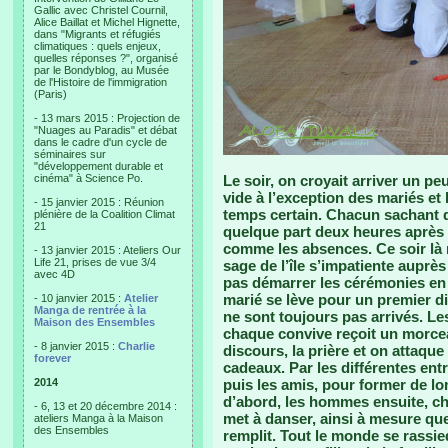
Gallic avec Christel Cournil,
Alice Baillat et Michel Hignette,
dans "Migrants et réfugiés
climatiques : quels enjeux,
quelles réponses ?", organisé
par le Bondyblog, au Musée
de l'Histoire de l'immigration
(Paris)
- 13 mars 2015 : Projection de
"Nuages au Paradis" et débat
dans le cadre d'un cycle de
séminaires sur
"développement durable et
cinéma" à Science Po.
Le soir, on croyait arriver un 
vide à l’exception des mariés et
- 15 janvier 2015 : Réunion
temps certain. Chacun sachant qu
plénière de la Coalition Climat
21
quelque part deux heures après l
comme les absences. Ce soir là 
- 13 janvier 2015 : Ateliers Our
Life 21, prises de vue 3/4
sage de l’île s’impatiente auprè
avec 4D
pas démarrer les cérémonies en 
marié se lève pour un premier di
- 10 janvier 2015 :
Atelier
Manga de rentrée à la
ne sont toujours pas arrivés. Le
Maison des Ensembles
chaque convive reçoit un morce
- 8 janvier 2015 :
Charlie
discours, la prière et on attaque 
forever
cadeaux. Par les différentes entr
2014
puis les amis, pour former de 
d’abord, les hommes ensuite, ch
- 6, 13 et 20 décembre 2014 :
met à danser, ainsi à mesure que
ateliers Manga à la Maison
des Ensembles
remplit. Tout le monde se rassi