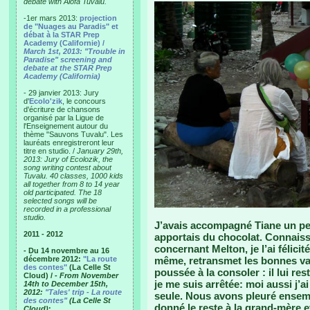
debate with Alofa Tuvalu.
-1er mars 2013:
projection
de "Nuages au Paradis" et
débat à la STAR Prep
Academy (Californie) /
March 1st, 2013: "Trouble in
Paradise" screening and
debate at the STAR Prep
Academy (California)
- 29 janvier 2013: Jury
d'
Ecolo'zik
, le concours
d'écriture de chansons
organisé par la Ligue de
l'Enseignement autour du
thème "Sauvons Tuvalu". Les
lauréats enregistreront leur
titre en studio. /
January 29th,
2013: Jury of Ecolozik, the
song writing contest about
Tuvalu. 40 classes, 1000 kids
all together from 8 to 14 year
old participated. The 18
selected songs will be
recorded in a professional
studio.
J’avais accompagné Tiane un peti
2011 - 2012
apportais du chocolat. Connaiss
concernant Melton, je l’ai félicité
- Du 14 novembre au 16
décembre 2012:
"La route
même, retransmet les bonnes vale
des contes"
(La Celle St
poussée à la consoler : il lui res
Cloud) /
- From November
je me suis arrêtée: moi aussi j’ai 
14th to December 15th,
2012:
"Tales' trip - La route
seule. Nous avons pleuré ensembl
des contes"
(La Celle St
donné le reste à la grand-mère et
Cloud)
: