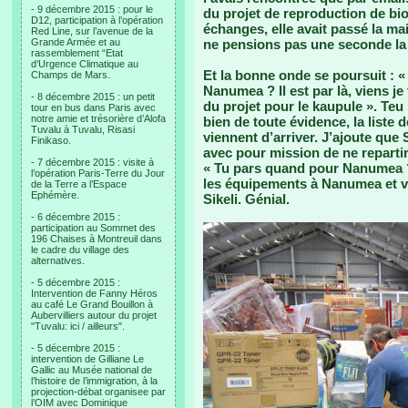
- 9 décembre 2015 : pour le
du projet de reproduction de bi
D12, participation à l’opération
échanges, elle avait passé la mai
Red Line, sur l’avenue de la
Grande Armée et au
ne pensions pas une seconde la 
rassemblement “Etat
d’Urgence Climatique au
Et la bonne onde se poursuit : «
Champs de Mars.
Nanumea ? Il est par là, viens je
- 8 décembre 2015 : un petit
du projet pour le kaupule ». Teu l
tour en bus dans Paris avec
notre amie et trésorière d’Alofa
bien de toute évidence, la liste 
Tuvalu à Tuvalu, Risasi
viennent d’arriver. J’ajoute que 
Finikaso.
avec pour mission de ne repartir
- 7 décembre 2015 : visite à
« Tu pars quand pour Nanumea ? 
l’opération Paris-Terre du Jour
les équipements à Nanumea et vei
de la Terre a l’Espace
Ephémère.
Sikeli. Génial.
- 6 décembre 2015 :
participation au Sommet des
196 Chaises à Montreuil dans
le cadre du village des
alternatives.
- 5 décembre 2015 :
Intervention de Fanny Héros
au café Le Grand Bouillon à
Aubervilliers autour du projet
"Tuvalu: ici / ailleurs".
- 5 décembre 2015 :
intervention de Gilliane Le
Gallic au Musée national de
l’histoire de l’immigration, à la
projection-débat organisee par
l’OIM avec Dominique