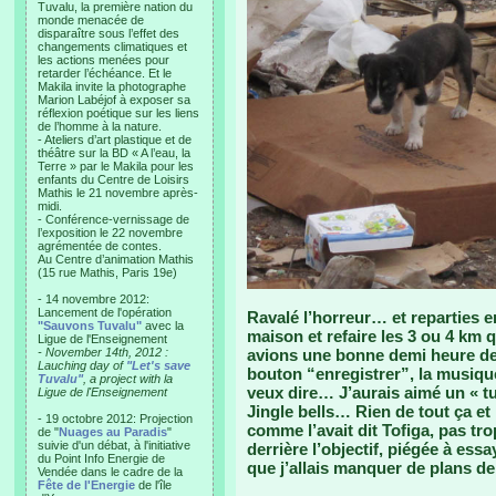
Tuvalu, la première nation du
monde menacée de
disparaître sous l’effet des
changements climatiques et
les actions menées pour
retarder l’échéance. Et le
Makila invite la photographe
Marion Labéjof à exposer sa
réflexion poétique sur les liens
de l’homme à la nature.
- Ateliers d’art plastique et de
théâtre sur la BD « A l’eau, la
Terre » par le Makila pour les
enfants du Centre de Loisirs
Mathis le 21 novembre après-
midi.
- Conférence-vernissage de
l’exposition le 22 novembre
agrémentée de contes.
Au Centre d’animation Mathis
(15 rue Mathis, Paris 19e)
- 14 novembre 2012:
Lancement de l'opération
Ravalé l’horreur… et reparties e
"Sauvons Tuvalu"
avec la
maison et refaire les 3 ou 4 km 
Ligue de l'Enseignement
- November 14th, 2012 :
avions une bonne demi heure de
Lauching day of
"Let's save
bouton “enregistrer”, la musiqu
Tuvalu"
, a project with la
veux dire… J’aurais aimé un « tu
Ligue de l'Enseignement
Jingle bells… Rien de tout ça et 
- 19 octobre 2012: Projection
comme l’avait dit Tofiga, pas tr
de "
Nuages au Paradis
"
suivie d'un débat, à l'initiative
derrière l’objectif, piégée à es
du Point Info Energie de
que j’allais manquer de plans d
Vendée dans le cadre de la
Fête de l'Energie
de l'île