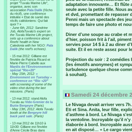
projet "Tuvalu Marine Life",
adaptation innovante… Et flûte a
organise, avec son
seule avec la petite fille. Nous a
association
Pala Dalik
(l’écho
du récif), une conférence
et dvd, promettant de repasser
intitulée « Etat de santé des
Penni mais un spectacle des jeun
récifs calédoniens: Qui fait
temps de faire une photo et no
quoi ? »
-
June 6th, 2012: Sandrine
Job, AlofaTuvalu’s expert on
Diner d’une soupe au crabe et m
the Tuvalu Marine Life project,
sets up a conference about
d’hier, poisson frit à l’ail, pimen
Reefs’ health in New
servies pour 14 $ à 2 au diner d
Caledonia with her NGO:
Pala
suite. Et il en reste assez pour 
Dalik
(the reef’s echoes).
- 15 mai 2012: Gilliane est
Projection du soir : 2 comédies 
l'invitée de Patricia Ricard et
Marie-Pierre Cabello aux
(les émotifs anonymes) et sympa
Mardis de l'Environnement
turbulence quelque chose comm
spécial "Rio+20"
-
May 15th, 2012:
«
à souhait).
Environment on Tuesday »
conference on “Rio +20”
with screening of some of the
video shot during the last
missions. (Paris)
Samedi 24 décembre 20
- 13 mai 2012: stand Alofa
Tuvalu au
Vide-Grenier de la
Le Nivaga devait arriver vers 7h
Butte Bergeyre
(Paris)
Eti et Sina. Anita, leur fille, exp
-
May 13th, 2012: Alofa Tuvalu
booth at the
Bergeyre hill
d’asthme à bord. Le Nivaga s’es
back yard sale
. (Paris)
la ventoline. Incroyable qu’il n’
- 13 mai 2012 de 11h10 à
élaborée à bord. Incroyable auss
11h30: Gilliane est l'invitée
en ait disposé… « Le cargo vient 
d'Anne Cécile Bras dans