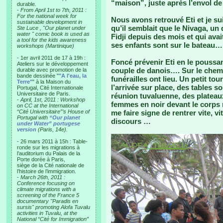
“maison”, juste après l’envol de 
durable.
-
From April 1st to 7th, 2011 :
For the national week for
Nous avons retrouvé Eti et je su
sustainable development in
qu’il semblait que le Nivaga, un
Ste Luce , "Our planet under
water " comic book is used as
Fidji depuis des mois et qui avai
a tool for the kids awareness
ses enfants sont sur le bateau… 
workshops (Martinique)
- 1er avril 2011 de 17 à 19h :
Foncé prévenir Eti en le poussant
Ateliers sur le développement
couple de danois…. Sur le chemi
durable avec promotion de la
bande dessinée "
"A l'eau, la
funérailles ont lieu. Un petit t
Terre"
" à la Maison du
l’arrivée sur place, des tables
Portugal, Cité Internationale
Universitaire de Paris.
réunion tuvaluenne, des plateaux
-
April, 1st, 2011 : Workshop
femmes en noir devant le corps 
on CC at the International
“Cité Universitaire”’s House of
me faire signe de rentrer vite, vi
Portugal with
“Our planet
discours …
under Water” portugese
version
(Paris, 14e).
- 26 mars 2011 à 15h : Table-
ronde sur les migrations à
l’auditorium du Palais de la
Porte dorée à Paris,
siège de la Cité nationale de
l’histoire de l’immigration.
-
March 26th, 2011 :
Conference focusing on
climate migrations with a
screening of the France 5
documentary "Paradis en
sursis" promoting Alofa Tuvalu
activities in Tuvalu, at the
National “Cité for Immigration”