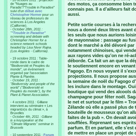
- 28 octobre 2011 : projection
des motos, ça consomme bien tro
de "Nuages au
Paradis"/"Trouble in Paradise"
connais pas. Il a d’ailleurs fait
suivi d'un
débat avec
aussi.
Christopher Horner
pour un
réseau de professeurs de
sciences à Los Angeles
Petite sortie courses à la reche
(Californie).
nous a donné deux litres avant de
-
October 28th, 2011 :
"
"Trouble in Paradise"
les seuls que nous aurions loisir
screening and debate with
de mayonnaise : passage au fusi,
Christopher Horner for a
science network schools
dont le marché a été dévoré par 
headed by Lisa Niver Rajna.
notamment chinoises, qui venden
(Los Angeles - California).
aux rayons vides qu’on ne ré-a
- 19 octobre 2011 : Table-
déborde. Ca fait un an que la dé
ronde dans le cadre de
le soutiennent encore en venant 
"Biodiversité et Peuples du
monde", un événement
Fagogo. En nous voyant il s’exc
organisé par l'association
projections. Il nous propose aus
Plante & Planète.
-
October 19, 2011 :
la semaine de noël du Fagogo d’
"Biodiversity and people of the
les inclure dans le montage. Oui
world" ("Biodiversité et
boutique qui vend des alcools da
Peuples du monde"), by the
Plant & Planet Association.
champagne pour fêter noël. Saga, 
le net et surtout par le film « Tr
- 4 octobre 2011 : Gilliane
intervient au séminaire « Les
Zélande où elle a passé plus de 
migrant(e)s du climat », à
bouteille de mousseux qu’on allai
Bruxelles
-
October 4th, 2011 : Gilliane
faites de la pub ». On devait av
is a keyspeaker at the
soufflées. Reprenant ses esprits
"Climate Migrants" seminar in
parfum. Et en partant, elle s’est 
Brussels
de mettre en place un projet de 
- 10 septembre 2011 :
Forum