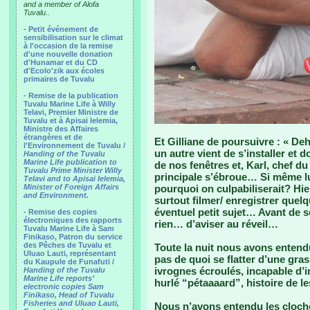
and a member of Alofa
Tuvalu..
-
Petit événement de
sensibilisation sur le climat
à l'occasion de la remise
d'une nouvelle donation
d'Hunamar et du CD
d'Ecolo'zik aux écoles
primaires de Tuvalu
-
Remise de la publication
Tuvalu Marine Life à Willy
Telavi, Premier Ministre de
Tuvalu et à Apisai Ielemia,
Ministre des Affaires
étrangères et de
Et Gilliane de poursuivre : « De
l'Environnement de Tuvalu /
un autre vient de s’installer et 
Handing of the Tuvalu
Marine Life publication to
de nos fenêtres et, Karl, chef du
Tuvalu Prime Minister Willy
principale s’ébroue… Si même lui 
Telavi and to Apisai Ielemia,
Minister of Foreign Affairs
pourquoi on culpabiliserait? Hier 
and Environment.
surtout filmer/ enregistrer que
éventuel petit sujet… Avant de 
- Remise des copies
électroniques des rapports
rien… d’aviser au réveil…
Tuvalu Marine Life à Sam
Finikaso, Patron du service
des Pêches de Tuvalu et
Toute la nuit nous avons enten
Uluao Lauti, représentant
pas de quoi se flatter d’une gras
du Kaupule de Funafuti /
ivrognes écroulés, incapable d’imi
Handing of the Tuvalu
Marine Life reports’
hurlé “pétaaaard”, histoire de 
electronic copies Sam
Finikaso, Head of Tuvalu
Fisheries and Uluao Lauti,
Nous n’avons entendu les cloch