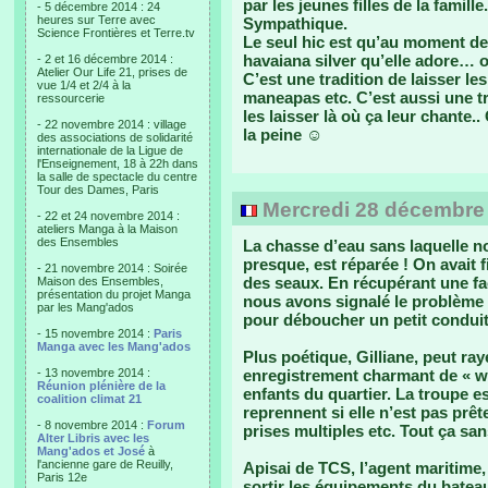
par les jeunes filles de la famill
- 5 décembre 2014 : 24
heures sur Terre avec
Sympathique.
Science Frontières et Terre.tv
Le seul hic est qu’au moment de 
havaiana silver qu’elle adore… 
- 2 et 16 décembre 2014 :
Atelier Our Life 21, prises de
C’est une tradition de laisser le
vue 1/4 et 2/4 à la
maneapas etc. C’est aussi une tr
ressourcerie
les laisser là où ça leur chante.
- 22 novembre 2014 : village
la peine ☺
des associations de solidarité
internationale de la Ligue de
l'Enseignement, 18 à 22h dans
la salle de spectacle du centre
Tour des Dames, Paris
Mercredi 28 décembre
- 22 et 24 novembre 2014 :
ateliers Manga à la Maison
des Ensembles
La chasse d’eau sans laquelle no
presque, est réparée ! On avait
- 21 novembre 2014 : Soirée
des seaux. En récupérant une fa
Maison des Ensembles,
présentation du projet Manga
nous avons signalé le problème 
par les Mang'ados
pour déboucher un petit conduit
- 15 novembre 2014 :
Paris
Manga avec les Mang'ados
Plus poétique, Gilliane, peut ray
- 13 novembre 2014 :
enregistrement charmant de « we
Réunion plénière de la
enfants du quartier. La troupe es
coalition climat 21
reprennent si elle n’est pas prête
- 8 novembre 2014 :
Forum
prises multiples etc. Tout ça sa
Alter Libris avec les
Mang'ados et José
à
l'ancienne gare de Reuilly,
Apisai de TCS, l’agent maritime
Paris 12e
sortir les équipements du bateau 