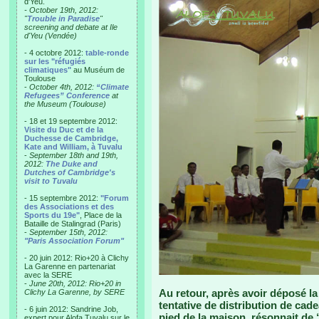
d'Yeu.
- October 19th, 2012:
"
Trouble in Paradise
"
screening and debate at Ile
d'Yeu (Vendée)
- 4 octobre 2012:
table-ronde
sur les "réfugiés
climatiques"
au Muséum de
Toulouse
-
October 4th, 2012:
“Climate
Refugees” Conference
at
the Museum (Toulouse)
- 18 et 19 septembre 2012:
Visite du Duc et de la
Duchesse de Cambridge,
Kate and William, à Tuvalu
-
September 18th and 19th,
2012:
The Duke and
Dutches of Cambridge's
visit to Tuvalu
- 15 septembre 2012:
"Forum
des Associations et des
Sports du 19e"
, Place de la
Bataille de Stalingrad (Paris)
-
September 15th, 2012:
"Paris Association Forum"
- 20 juin 2012: Rio+20 à Clichy
La Garenne en partenariat
avec la SERE
-
June 20th, 2012: Rio+20 in
Au retour, après avoir déposé l
Clichy La Garenne, by SERE
tentative de distribution de cade
- 6 juin 2012: Sandrine Job,
pied de la maison, résonnait de “
expert pour Alofa Tuvalu sur le