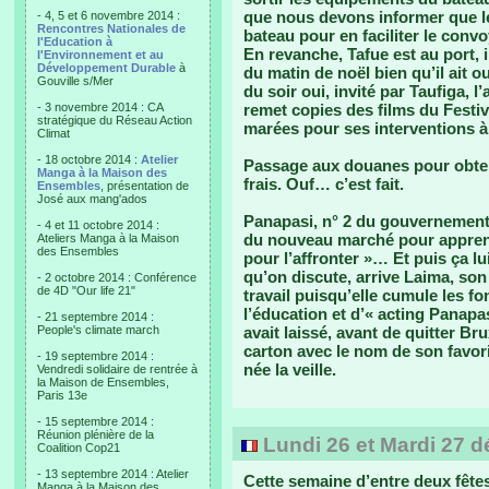
que nous devons informer que l
- 4, 5 et 6 novembre 2014 :
Rencontres Nationales de
bateau pour en faciliter le convo
l'Education à
En revanche, Tafue est au port, 
l'Environnement et au
Développement Durable
à
du matin de noël bien qu’il ait 
Gouville s/Mer
du soir oui, invité par Taufiga, l
- 3 novembre 2014 : CA
remet copies des films du Festiv
stratégique du Réseau Action
marées pour ses interventions à 
Climat
- 18 octobre 2014 :
Atelier
Passage aux douanes pour obten
Manga à la Maison des
frais. Ouf… c’est fait.
Ensembles
, présentation de
José aux mang'ados
Panapasi, n° 2 du gouvernement, 
- 4 et 11 octobre 2014 :
du nouveau marché pour apprendre
Ateliers Manga à la Maison
des Ensembles
pour l’affronter »… Et puis ça lui
qu’on discute, arrive Laima, son
- 2 octobre 2014 : Conférence
de 4D "Our life 21"
travail puisqu’elle cumule les f
l’éducation et d’« acting Panapa
- 21 septembre 2014 :
People's climate march
avait laissé, avant de quitter Bru
carton avec le nom de son favori 
- 19 septembre 2014 :
née la veille.
Vendredi solidaire de rentrée à
la Maison de Ensembles,
Paris 13e
- 15 septembre 2014 :
Réunion plénière de la
Lundi 26 et Mardi 27 
Coalition Cop21
- 13 septembre 2014 : Atelier
Cette semaine d’entre deux fêtes 
Manga à la Maison des