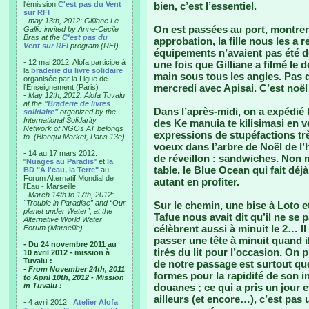
l'émission
C'est pas du Vent
bien, c’est l’essentiel.
sur RFI
-
may 13th, 2012: Gilliane Le
On est passées au port, montre
Gallic invited by Anne-Cécile
Bras at the
C'est pas du
approbation, la fille nous les a
Vent sur RFI
program (RFI)
équipements n’avaient pas été 
- 12 mai 2012: Alofa participe à
une fois que Gilliane a filmé l
la
braderie du livre solidaire
main sous tous les angles. Pas 
organisée par la Ligue de
mercredi avec Apisai. C’est noël
l'Enseignement (Paris)
-
May 12th, 2012: Alofa Tuvalu
at the
"Braderie de livres
Dans l’après-midi, on a expédié 
solidaire"
organized by the
International Solidarity
des Ke manuia te kilisimasi en v
Network of NGOs AT belongs
expressions de stupéfactions tr
to. (Blanqui Market, Paris 13e)
voeux dans l’arbre de Noël de l’h
- 14 au 17 mars 2012:
de réveillon : sandwiches. Non 
"
Nuages au Paradis
" et
la
table, le Blue Ocean qui fait déj
BD "A l'eau, la Terre"
au
Forum Alternatif Mondial de
autant en profiter.
l'Eau - Marseille.
-
March 14th to 17th, 2012:
"Trouble in Paradise” and “Our
Sur le chemin, une bise à Loto e
planet under Water”, at the
Tafue nous avait dit qu’il ne se p
Alternative World Water
célèbrent aussi à minuit le 2… Il
Forum (Marseille).
passer une tête à minuit quand i
- Du 24 novembre 2011 au
tirés du lit pour l’occasion. On 
10 avril 2012 - mission à
Tuvalu :
de notre passage est surtout que
- From November 24th, 2011
formes pour la rapidité de son 
to April 10th, 2012 - Mission
in Tuvalu :
douanes ; ce qui a pris un jour 
ailleurs (et encore…), c’est pas 
- 4 avril 2012 :
Atelier Alofa