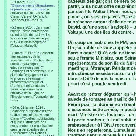
cadeaux des garçons ce sera pou
- 24 mars 2014 :
"Changements climatiques:
partir, Sina nous offre deux én
la parole aux témoins"
à
par son fils Walter ! Pour nous,
l'initiative du Réseau Action
pinces, on s’est régalées. *C’es
Climat, Care et Oxfam. A
Sciences Po, Paris 7è
la présence autour d’elle de tous
David, qu’une sœur à adopté – un
- 22 mars 2014 : L'archipel
monde, 7ème conférence
Vaitupu une des îles du centre..
grand public du cycle « Iles
laboratoires » organisé par
Un coup de mob chez le PM, pour 
l'IRD à la bibliothèque de
l’Alcazar, Marseille
Oh j’ai oublié de vous rappeler p
Sans blague ! Qu’à cela ne tienn
- 5 mars 2014 : " La Solidarité
Internationale : de la
seule femme Ministre, que Seinati
sensibilisation à l'action, dans
représentante de son île de Nui 
quelles dynamiques
éducatives se situer ?
meeting à l’étranger. Pendant c
Echanges et réflexions sur la
infructueuse assistance sur un 
place de l'engagement en
faire le DVD depuis la maison. L
France et à l'étranger ;
présentation d'outils et
priori c’est pour le vendredi.
d'actions pédagogiques ".
Séminaire jeunesse à
l'initiative de la Ligue de
Avant de rentrer déguster les 
l'Enseignement Fédération de
salade de tomates au basilic de 
Paris
Penni pour lui donner son trad
- 30 et 31 janvier 2014 :
d’essences cette année, impossib
Séminaire à l'initiative d'Attac,
mari, Ministre des finances : un
CRID et du Réseau Action
Climat - "Quelles mobilisations
lui porte bonheur, lui qui subit,
et quelles stratégies des
ambassadeur à l’ONU reconverti 
mouvements et organisations
dans la perspective de la
Nous en reparlerons. Luma leur f
Conférence des Nations-
tradition depuis qu’elle à 10 ans