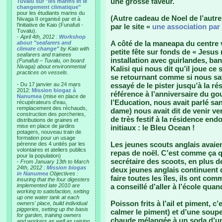
une grosse faveur.
Tuvalu sur "les marins et le
changement climatique"
pour les étudiants marins du
(Autre cadeau de Noel de l’autre 
Nivaga II organisé par et à
l'initiative de Kaio (Funafuti -
par le site «
une association par 
Tuvalu).
-
April 4th, 2012 :
Workshop
A côté de la maneapa du centre v
about "seafarers and
climate change"
by Kaio with
petite fête sur fonds de « Jesus 
seafarers and trainees
installation avec guirlandes, ban
(Funafuti – Tuvalu, on board
Nivaga) about environmental
Kalisi qui nous dit qu’il joue ce 
practices on vessels.
se retournant comme si nous sav
- Du 17 janvier au 24 mars
essayé de le pister jusqu’à la ré
2012:
Mission biogaz à
référence à l’anniversaire du g
Nanumea
(mise en place de
l’Education, nous avait parlé sa
récupérateurs d'eau,
remplacement des réchauds,
dame) nous avait dit de venir ve
construction des porcheries,
de très festif à la résidence en
distributions de graines et
mise en place de jardins
initiaux : le Bleu Ocean !
potagers, nouveau train de
formation pour un usage
Les jeunes scouts anglais avaien
pérenne des 4 unités par les
volontaires et ateliers publics
repas de noël. C’est comme ça q
pour la population)
secrétaire des scoots, en plus d
-
From January 13th to March
24th, 2012 :
Mission biogas
deux jeunes anglais continuent d
in Nanumea
Objectives :
faire toutes les îles, ils ont co
insuring that the four digesters
implemented late 2010 are
a conseillé d’aller à l’école quan
working to satisfaction, setting
up one water tank at each
Poisson frits à l’ail et piment, 
owners' place, build individual
piggeries, setting up the basis
calmer le piment) et d’une soup
for garden, training owners
chaude mélangée à un soda d’un 
and workers as well as raising