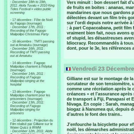
Vers minuit : bon dessert fait d’
-
December 18th to 19th,
2011: Alofa Tuvalu « 2010 King
de fruits en boites : ananas, m
Tides Festival » video public
mandarines que nous gardons 
screening
délectées devant un film très go
- 17 décembre : Fête de Noël
sur l’ordi depuis notre arrivée à
du Fagogo (tournage)
-
December 17th, 2011 :
: à part Copaccabana, petit film f
Recording of the Fagogo
vraiment bien fait, nous avons qua
Malipolipo Christmas Party
of stupid, les désastreuses aven
- 16 décembre : TMTI passing
Idiocracy. Recommandés à tous…
out at Amatuku (tournage)
dont, pour le 3e, les références
-
December 16th, 2011 :
Recording of TMTI passing
out at Amatuku
- 14 décembre : Fagogo
Malipolipo chantent à l'hôpital
Vendredi 23 Décembre 2
(tournage)
-
December 14th, 2011 :
Recording of Fagogo
Gilliane est sur le montage de la
Malipolipo singing at the
scrutateur de son tensiomètre, 
hospital
comme une récréation après le d
- 13 décembre : Fagogo
créances » et l’assurance après
Malipolipo chantent pour les
de transport à Fiji, Panapasi et E
prisonniers (tournage)
-
December 13th, 2011:
Nivaga. En copie : Sarah, manage
Recording of Fagogo
biogaz à Nanumea qui, depuis d
Malipolipo singing for
prisoners
d’autres le font des trains..
- 12 décembre : Projection du
J’enfourche la bicyclette pour ef
Film réalisé par Gilliane sur le
Water Quizz à IRWM
noël, les démarches administrat
-
December 12th, 2011: Alofa