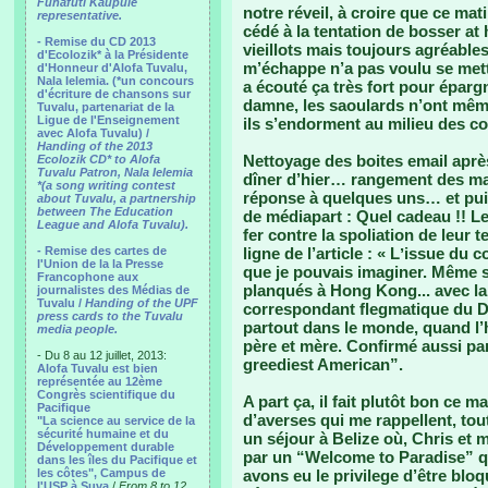
Funafuti Kaupule
notre réveil, à croire que ce mat
representative.
cédé à la tentation de bosser at
- Remise du CD 2013
vieillots mais toujours agréable
d'Ecolozik* à la Présidente
m’échappe n’a pas voulu se mett
d'Honneur d'Alofa Tuvalu,
Nala Ielemia. (*un concours
a écouté ça très fort pour épar
d'écriture de chansons sur
damne, les saoulards n’ont même
Tuvalu, partenariat de la
Ligue de l'Enseignement
ils s’endorment au milieu des co
avec Alofa Tuvalu) /
Handing of the 2013
Nettoyage des boites email après
Ecolozik CD* to Alofa
Tuvalu Patron, Nala Ielemia
dîner d’hier… rangement des ma
*(a song writing contest
réponse à quelques uns… et puis
about Tuvalu, a partnership
between The Education
de médiapart : Quel cadeau !! L
League and Alofa Tuvalu).
fer contre la spoliation de leur
- Remise des cartes de
ligne de l’article : « Lʼissue du
l'Union de la la Presse
que je pouvais imaginer. Même si
Francophone aux
planqués à Hong Kong... avec la
journalistes des Médias de
Tuvalu /
Handing of the UPF
correspondant flegmatique du D
press cards to the Tuvalu
partout dans le monde, quand l’h
media people.
père et mère. Confirmé aussi par
- Du 8 au 12 juillet, 2013:
greediest American”.
Alofa Tuvalu est bien
représentée au 12ème
Congrès scientifique du
A part ça, il fait plutôt bon ce m
Pacifique
d’averses qui me rappellent, to
"La science au service de la
sécurité humaine et du
un séjour à Belize où, Chris et m
Développement durable
par un “Welcome to Paradise” qu
dans les îles du Pacifique et
les côtes", Campus de
avons eu le privilege d’être bloqu
l'USP à Suva
/
From 8 to 12