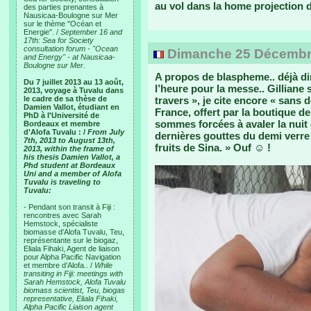
au vol dans la home projection 
des parties prenantes à
Nausicaa-Boulogne sur Mer
sur le thème "Océan et
Energie". /
September 16 and
17th: Sea for Society
consultation forum - "Ocean
Dimanche 25 Décembre
and Energy" - at Nausicaa-
Boulogne sur Mer.
A propos de blaspheme.. déjà di
Du 7 juillet 2013 au 13 août,
l’heure pour la messe.. Gilliane s
2013, voyage à Tuvalu dans
le cadre de sa thèse de
travers », je cite encore « sans
Damien Vallot, étudiant en
France, offert par la boutique 
PhD à l'Université de
sommes forcées à avaler la nuit
Bordeaux et membre
d'Alofa Tuvalu : /
From July
dernières gouttes du demi verre
7th, 2013 to August 13th,
fruits de Sina. » Ouf ☺ !
2013, within the frame of
his thesis Damien Vallot, a
Phd student at Bordeaux
Uni and a member of Alofa
Tuvalu is traveling to
Tuvalu:
- Pendant son transit à Fiji :
rencontres avec Sarah
Hemstock, spécialiste
biomasse d’Alofa Tuvalu, Teu,
représentante sur le biogaz,
Eliala Fihaki, Agent de liaison
pour Alpha Pacific Navigation
et membre d’Alofa.. /
While
transiting in Fiji: meetings with
Sarah Hemstock, Alofa Tuvalu
biomass scientist, Teu, biogas
representative, Eliala Fihaki,
Alpha Pacific Liaison agent