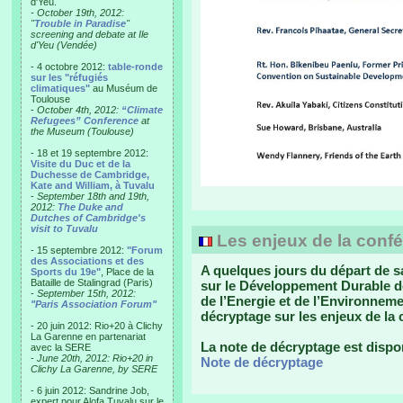
d'Yeu.
- October 19th, 2012:
"
Trouble in Paradise
"
screening and debate at Ile
d'Yeu (Vendée)
- 4 octobre 2012:
table-ronde
sur les "réfugiés
climatiques"
au Muséum de
Toulouse
-
October 4th, 2012:
“Climate
Refugees” Conference
at
the Museum (Toulouse)
- 18 et 19 septembre 2012:
Visite du Duc et de la
Duchesse de Cambridge,
Kate and William, à Tuvalu
-
September 18th and 19th,
2012:
The Duke and
Dutches of Cambridge's
visit to Tuvalu
Les enjeux de la confé
- 15 septembre 2012:
"Forum
des Associations et des
A quelques jours du départ de 
Sports du 19e"
, Place de la
Bataille de Stalingrad (Paris)
sur le Développement Durable de 
-
September 15th, 2012:
de l’Energie et de l’Environnem
"Paris Association Forum"
décryptage sur les enjeux de la 
- 20 juin 2012: Rio+20 à Clichy
La Garenne en partenariat
La note de décryptage est dispon
avec la SERE
-
June 20th, 2012: Rio+20 in
Note de décryptage
Clichy La Garenne, by SERE
- 6 juin 2012: Sandrine Job,
expert pour Alofa Tuvalu sur le