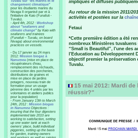
Tuvalu sur "les marins et le
impliqués et diffusés publique
changement climatique"
pour les étudiants marins du
Au retour de la mission 2011/201
Nivaga II organisé par et à
l'initiative de Kaio (Funafuti -
activités et postées sur la
chaîne
Tuvalu).
-
April 4th, 2012 :
Workshop
about "seafarers and
Fetaui
climate change"
by Kaio with
seafarers and trainees
*Cette première édition a été re
(Funafuti – Tuvalu, on board
Nivaga) about environmental
nombreux Ministères tuvaluens et
practices on vessels.
“Small is Beautiful”, l’une des 
- Du 17 janvier au 24 mars
l’Education au Développement D
2012:
Mission biogaz à
objectif premier la préservation d
Nanumea
(mise en place de
récupérateurs d'eau,
Tuvalu.
remplacement des réchauds,
construction des porcheries,
distributions de graines et
mise en place de jardins
potagers, nouveau train de
15 mai 2012: Mardi de 
formation pour un usage
pérenne des 4 unités par les
réussir?"
volontaires et ateliers publics
pour la population)
-
From January 13th to March
24th, 2012 :
Mission biogas
in Nanumea
Objectives :
insuring that the four digesters
implemented late 2010 are
working to satisfaction, setting
up one water tank at each
owners' place, build individual
piggeries, setting up the basis
for garden, training owners
and workers as well as raising