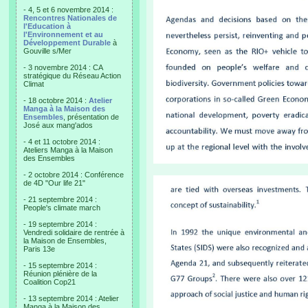
- 4, 5 et 6 novembre 2014 :
Rencontres Nationales de
l'Education à
l'Environnement et au
Développement Durable
à
Gouville s/Mer
- 3 novembre 2014 : CA
stratégique du Réseau Action
Climat
- 18 octobre 2014 :
Atelier
Manga à la Maison des
Ensembles
, présentation de
José aux mang'ados
- 4 et 11 octobre 2014 :
Ateliers Manga à la Maison
des Ensembles
- 2 octobre 2014 : Conférence
de 4D "Our life 21"
- 21 septembre 2014 :
People's climate march
- 19 septembre 2014 :
Vendredi solidaire de rentrée à
la Maison de Ensembles,
Paris 13e
- 15 septembre 2014 :
Réunion plénière de la
Coalition Cop21
- 13 septembre 2014 : Atelier
Manga à la Maison des