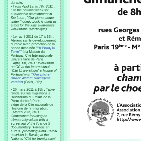
durable.
-
From April 1st to 7th, 2011 :
For the national week for
sustainable development in
Ste Luce , "Our planet under
water " comic book is used as
a tool for the kids awareness
workshops (Martinique)
- 1er avril 2011 de 17 à 19h :
Ateliers sur le développement
durable avec promotion de la
bande dessinée "
"A l'eau, la
Terre"
" à la Maison du
Portugal, Cité Internationale
Universitaire de Paris.
-
April, 1st, 2011 : Workshop
on CC at the International
“Cité Universitaire”’s House of
Portugal with
“Our planet
under Water” portugese
version
(Paris, 14e).
- 26 mars 2011 à 15h : Table-
ronde sur les migrations à
l’auditorium du Palais de la
Porte dorée à Paris,
siège de la Cité nationale de
l’histoire de l’immigration.
-
March 26th, 2011 :
Conference focusing on
climate migrations with a
screening of the France 5
documentary "Paradis en
sursis" promoting Alofa Tuvalu
activities in Tuvalu, at the
National “Cité for Immigration”