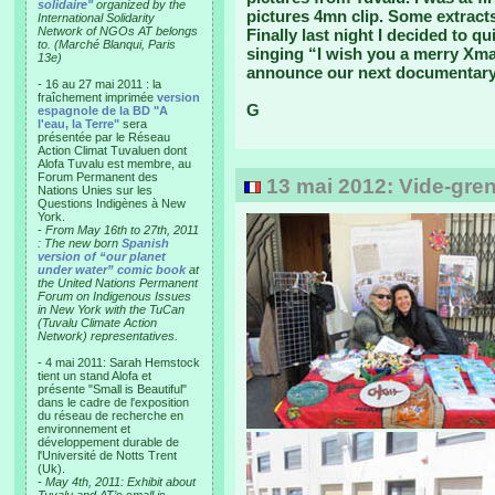
solidaire"
organized by the
pictures 4mn clip. Some extracts
International Solidarity
Network of NGOs AT belongs
Finally last night I decided to 
to. (Marché Blanqui, Paris
singing “I wish you a merry Xma
13e)
announce our next documentary 
- 16 au 27 mai 2011 : la
fraîchement imprimée
version
G
espagnole de la BD "A
l'eau, la Terre"
sera
présentée par le Réseau
Action Climat Tuvaluen dont
Alofa Tuvalu est membre, au
Forum Permanent des
13 mai 2012: Vide-gren
Nations Unies sur les
Questions Indigènes à New
York.
-
From May 16th to 27th, 2011
: The new born
Spanish
version of “our planet
under water” comic book
at
the United Nations Permanent
Forum on Indigenous Issues
in New York with the TuCan
(Tuvalu Climate Action
Network) representatives.
- 4 mai 2011: Sarah Hemstock
tient un stand Alofa et
présente "Small is Beautiful"
dans le cadre de l'exposition
du réseau de recherche en
environnement et
développement durable de
l'Université de Notts Trent
(Uk).
-
May 4th, 2011: Exhibit about