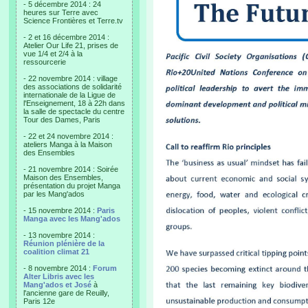
- 5 décembre 2014 : 24
heures sur Terre avec
Science Frontières et Terre.tv
- 2 et 16 décembre 2014 :
Atelier Our Life 21, prises de
vue 1/4 et 2/4 à la
ressourcerie
- 22 novembre 2014 : village
des associations de solidarité
internationale de la Ligue de
l'Enseignement, 18 à 22h dans
la salle de spectacle du centre
Tour des Dames, Paris
- 22 et 24 novembre 2014 :
ateliers Manga à la Maison
des Ensembles
- 21 novembre 2014 : Soirée
Maison des Ensembles,
présentation du projet Manga
par les Mang'ados
- 15 novembre 2014 :
Paris
Manga avec les Mang'ados
- 13 novembre 2014 :
Réunion plénière de la
coalition climat 21
- 8 novembre 2014 :
Forum
Alter Libris avec les
Mang'ados et José
à
l'ancienne gare de Reuilly,
Paris 12e