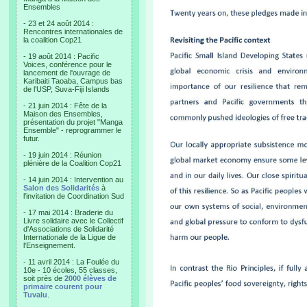
Ensembles
- 23 et 24 août 2014 :
Rencontres internationales de
la coalition Cop21
- 19 août 2014 : Pacific
Voices, conférence pour le
lancement de l'ouvrage de
Karibaiti Taoaba, Campus bas
de l'USP, Suva-Fiji Islands
- 21 juin 2014 : Fête de la
Maison des Ensembles,
présentation du projet "Manga
Ensemble" - reprogrammer le
futur.
- 19 juin 2014 : Réunion
plénière de la Coalition Cop21
- 14 juin 2014 : Intervention au
Salon des Solidarités
à
l'invitation de Coordination Sud
- 17 mai 2014 : Braderie du
Livre solidaire avec le Collectif
d'Associations de Solidarité
Internationale de la Ligue de
l'Enseignement.
- 11 avril 2014 : La Foulée du
10e - 10 écoles, 55 classes,
soit près de
2000 élèves de
primaire courent pour
Tuvalu
.