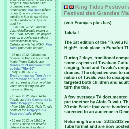
projet "Tuvalu Marine Life",
King Tides Festival 
organise, avec son
association
Pala Dalik
(l’écho
Festival des Grandes M
du récif), une conférence
intitulée « Etat de santé des
récifs calédoniens: Qui fait
(voir Français plus bas)
quoi ? »
-
June 6th, 2012: Sandrine
Job, AlofaTuvalu’s expert on
Talofa !
the Tuvalu Marine Life project,
sets up a conference about
Reefs’ health in New
The 1st edition of the "Tuvalu Ki
Caledonia with her NGO:
Pala
High!*- took place in Funafuti-
Dalik
(the reef’s echoes).
- 15 mai 2012: Gilliane est
During 2 days, traditional com
l'invitée de Patricia Ricard et
Marie-Pierre Cabello aux
some aspects of Tuvaluan Cultur
Mardis de l'Environnement
singing, food and Tuvalu’s uniqu
spécial "Rio+20"
dramas. The objective was to rai
-
May 15th, 2012:
«
Environment on Tuesday »
nation of Tuvalu was to disappea
conference on “Rio +20”
targeted both children and adult
with screening of some of the
video shot during the last
turn the tide.
missions. (Paris)
- 13 mai 2012: stand Alofa
A few overseas TV documented t
Tuvalu au
Vide-Grenier de la
put together by Alofa Tuvalu. Th
Butte Bergeyre
(Paris)
30 min Fatele that were handed
-
May 13th, 2012: Alofa Tuvalu
booth at the
Bergeyre hill
screened to an audience in Dec
back yard sale
. (Paris)
- 13 mai 2012 de 11h10 à
Returning from our 2011/2012 visi
11h30: Gilliane est l'invitée
Tube format and are now posted
d'Anne Cécile Bras dans