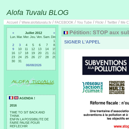
Alofa Tuvalu BLOG
/
/
/
/
/
/
Accueil
Www.alofatuvalu.tv
FACEBOOK
You Tube
Flickr
Twitter
Me C
Pétition: STOP aux subv
«
Juillet 2012
»
Lun.
Mar.
Mer.
Jeu.
Ven.
Sam.
Dim.
1
SIGNER L'APPEL
2
3
4
5
6
7
8
9
10
11
12
13
14
15
16
17
18
19
20
21
22
23
24
25
26
27
28
29
30
31
06/08/2026
AGENDA !
2016
TIME TO SIT BACK AND
THINK
ENFIN LA POSSIBILITE DE
FAIRE PAUSE POUR
REFLECHIR