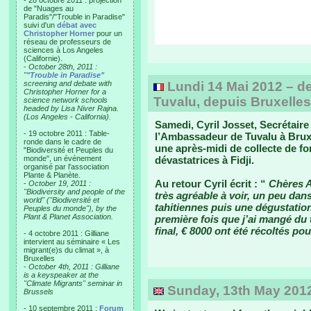
- 28 octobre 2011 : projection
de "Nuages au
Paradis"/"Trouble in Paradise"
suivi d'un
débat avec
Christopher Horner
pour un
réseau de professeurs de
sciences à Los Angeles
(Californie).
-
October 28th, 2011 :
"
"Trouble in Paradise"
screening and debate with
Lundi 14 Mai 2012 – de 
Christopher Horner for a
Tuvalu, depuis Bruxelles
science network schools
headed by Lisa Niver Rajna.
(Los Angeles - California).
Samedi, Cyril Josset, Secrétaire 
- 19 octobre 2011 : Table-
l’Ambassadeur de Tuvalu à Bruxel
ronde dans le cadre de
une après-midi de collecte de f
"Biodiversité et Peuples du
monde", un événement
dévastatrices à Fidji.
organisé par l'association
Plante & Planète.
Au retour Cyril écrit : “
Chères A
-
October 19, 2011 :
"Biodiversity and people of the
très agréable à voir, un peu dan
world" ("Biodiversité et
tahitiennes puis une dégustation
Peuples du monde"), by the
Plant & Planet Association.
première fois que j’ai mangé du t
final, € 8000 ont été récoltés po
- 4 octobre 2011 : Gilliane
intervient au séminaire « Les
migrant(e)s du climat », à
Bruxelles
-
October 4th, 2011 : Gilliane
is a keyspeaker at the
"Climate Migrants" seminar in
Sunday, 13th May 2012 
Brussels
- 10 septembre 2011 :
Forum