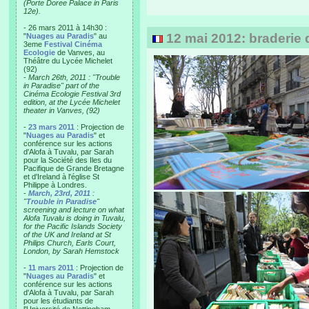
(Porte Doree Palace in Paris
12e).
- 26 mars 2011 à 14h30 :
12 mai 2012: braderie d
"
Nuages au Paradis
" au
3eme
Festival Cinéma
Ecologie
de Vanves, au
Théâtre du Lycée Michelet
(92)
-
March 26th, 2011 : "Trouble
in Paradise" part of the
Cinéma Ecologie Festival 3rd
edition, at the Lycée Michelet
theater in Vanves, (92)
-
23 mars 2011
: Projection de
"
Nuages au Paradis
" et
conférence sur les actions
d'Alofa à Tuvalu, par Sarah
pour la Société des Iles du
Pacifique de Grande Bretagne
et d'Ireland à l'église St
Philippe à Londres.
-
March, 23rd, 2011
:
"
Trouble in Paradise
"
screening and lecture on what
Alofa Tuvalu is doing in Tuvalu,
for the Pacific Islands Society
of the UK and Ireland at St
Philips Church, Earls Court,
London, by Sarah Hemstock
-
11 mars 2011
: Projection de
"
Nuages au Paradis
" et
conférence sur les actions
d'Alofa à Tuvalu, par Sarah
pour les étudiants de