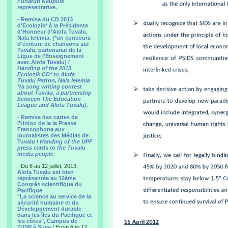
Funafuti Kaupule
representative.
- Remise du CD 2013
d'Ecolozik* à la Présidente
d'Honneur d'Alofa Tuvalu,
Nala Ielemia. (*un concours
d'écriture de chansons sur
Tuvalu, partenariat de la
Ligue de l'Enseignement
avec Alofa Tuvalu) /
Handing of the 2013
Ecolozik CD* to Alofa
Tuvalu Patron, Nala Ielemia
*(a song writing contest
about Tuvalu, a partnership
between The Education
League and Alofa Tuvalu).
- Remise des cartes de
l'Union de la la Presse
Francophone aux
journalistes des Médias de
Tuvalu /
Handing of the UPF
press cards to the Tuvalu
media people.
- Du 8 au 12 juillet, 2013:
Alofa Tuvalu est bien
représentée au 12ème
Congrès scientifique du
Pacifique
"La science au service de la
sécurité humaine et du
Développement durable
dans les îles du Pacifique et
les côtes", Campus de
l'USP à Suva
/
From 8 to 12