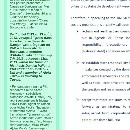
des parties prenantes à
Nausicaa-Boulogne sur Mer
sur le thème "Océan et
Energie". /
September 16 and
17th: Sea for Society
consultation forum - "Ocean
and Energy" - at Nausicaa-
Boulogne sur Mer.
Du 7 juillet 2013 au 13 août,
2013, voyage à Tuvalu dans
le cadre de sa thèse de
Damien Vallot, étudiant en
PhD à l'Université de
Bordeaux et membre
d'Alofa Tuvalu : /
From July
7th, 2013 to August 13th,
2013, within the frame of
his thesis Damien Vallot, a
Phd student at Bordeaux
Uni and a member of Alofa
Tuvalu is traveling to
Tuvalu:
- Pendant son transit à Fiji :
rencontres avec Sarah
Hemstock, spécialiste
biomasse d’Alofa Tuvalu, Teu,
représentante sur le biogaz,
Eliala Fihaki, Agent de liaison
pour Alpha Pacific Navigation
et membre d’Alofa.. /
While
transiting in Fiji: meetings with
Sarah Hemstock, Alofa Tuvalu
biomass scientist, Teu, biogas
representative, Eliala Fihaki,
Alpha Pacific Liaison agent