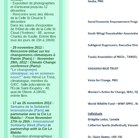
- Exposition de photographies
et d’artisanat jusqu’au 12
décembre.
- Rencontre avec des élèves
de la Celle St Cloud le 5
décembre
Dans les salons d’exposition
de l’Hôtel de ville de la Celle St
Cloud (Yvelines) - 8E, avenue
Charles de Gaulle. Entrée libre
tous les jours de 15h à 18h00.
- 29 novembre 2012 :
Rencontre-débat sur les
changements climatiques à
Pantin (Paris) /
- November
29th, 2012 : Climate Change
conference (Paris)
:
"Le changement
climatique: où en sommes-
nous?"
avec Hervé Le Treut,
climatologue, membre du
GIEC. Salle polyvalente de
l’Ecole Saint-Exupéry - 40,
quai de l’Aisne. A 18h30,
entrée libre.
- 17 au 25 novembre 2012 :
Semaine de la Solidarité
Internationale (Paris)
en
partenariat avec la Cie Le
Makila /
- From November
17th to 25th :
International
Solidarity Week (Paris)
in
partnership with la Cie Le
Makila
:
- Exposition photographique :