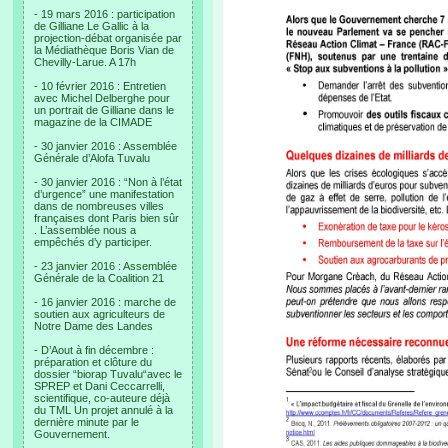
- 19 mars 2016 : participation
de Gilliane Le Gallic à la
projection-débat organisée par
la Médiathèque Boris Vian de
Chevilly-Larue. A 17h
- 10 février 2016 : Entretien
avec Michel Delberghe pour
un portrait de Gilliane dans le
magazine de la CIMADE
- 30 janvier 2016 : Assemblée
Générale d’Alofa Tuvalu
- 30 janvier 2016 : “Non à l’état
d’urgence” une manifestation
dans de nombreuses villes
françaises dont Paris bien sûr
. L’assemblée nous a
empêchés d’y participer.
- 23 janvier 2016 : Assemblée
Générale de la Coalition 21
- 16 janvier 2016 : marche de
soutien aux agriculteurs de
Notre Dame des Landes
- D’Aout à fin décembre :
préparation et clôture du
dossier “biorap Tuvalu“avec le
SPREP et Dani Ceccarrelli,
scientifique, co-auteure déjà
du TML Un projet annulé à la
dernière minute par le
Gouvernement.