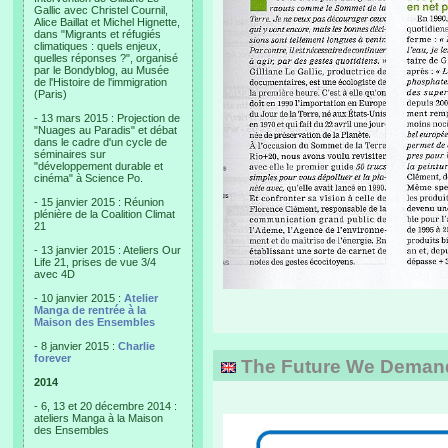
Gallic avec Christel Cournil,
Alice Baillat et Michel Hignette,
dans "Migrants et réfugiés
climatiques : quels enjeux,
quelles réponses ?", organisé
par le Bondyblog, au Musée
de l'Histoire de l'immigration
(Paris)
- 13 mars 2015 : Projection de
"Nuages au Paradis" et débat
dans le cadre d'un cycle de
séminaires sur
"développement durable et
cinéma" à Science Po.
- 15 janvier 2015 : Réunion
plénière de la Coalition Climat
21
- 13 janvier 2015 : Ateliers Our
Life 21, prises de vue 3/4
avec 4D
- 10 janvier 2015 :
Atelier
Manga de rentrée à la
Maison des Ensembles
- 8 janvier 2015 :
Charlie
forever
The Future We Deman
2014
- 6, 13 et 20 décembre 2014 :
ateliers Manga à la Maison
des Ensembles