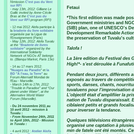
l'émission
C'est pas du Vent
sur RFI
Fetaui
-
may 13th, 2012: Gilliane Le
Gallic invited by Anne-Cécile
Bras at the
C'est pas du
*This first edition was made pos
Vent sur RFI
program (RFI)
Government ministries and NGO's.
- 12 mai 2012: Alofa participe à
(SIB) plan, one of UNESCO's De
la
braderie du livre solidaire
Development Remarkable Actions,
organisée par la Ligue de
the preservation of Tuvalu's cult
l'Enseignement (Paris)
-
May 12th, 2012: Alofa Tuvalu
at the
"Braderie de livres
Talofa !
solidaire"
organized by the
International Solidarity
Network of NGOs AT belongs
La 1ère edition du Festival des
to. (Blanqui Market, Paris 13e)
High!*- s’est déroulée à Funafu
- 14 au 17 mars 2012:
"
Nuages au Paradis
" et
la
BD "A l'eau, la Terre"
au
Pendant deux jours, différents a
Forum Alternatif Mondial de
exposés au travers de compétiti
l'Eau - Marseille.
sports, danses, chants, nourritu
-
March 14th to 17th, 2012:
"Trouble in Paradise” and “Our
tuvaluens pour l’improvisation de
planet under Water”, at the
L’objectif était d’amplifiier la p
Alternative World Water
Forum (Marseille).
nation de Tuvalu disparaissait. En
ciblaient petits et grands focal
- Du 24 novembre 2011 au
pour inverser la tendance.
10 avril 2012 - mission à
Tuvalu :
- From November 24th, 2011
Quelques télévisions étrangères
to April 10th, 2012 - Mission
in Tuvalu :
organisé une captation à plusie
min de fatele ont été montés. C
- 4 avril 2012 :
Atelier Alofa