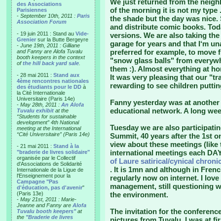
We just returned from the neigh
des Associations
of the morning it is not my type 
Parisiennes
-
September 10th, 2011 :
Paris
the shade but the day was nice. 
Association Forum
and distribute comic books. To
- 19 juin 2011 : Stand au
Vide-
versions. We are also taking the
Grenier
sur la Butte Bergeyre
garage for years and that I‘m un
-
June 19th, 2011 : Gilliane
preferred for example, to move f
and Fanny are Alofa Tuvalu
booth keepers in the context
"snow glass balls" from everywh
of
the hill back yard sale
.
them :). Almost everything at h
- 28 mai 2011 :
Stand aux
It was very pleasing that our "t
4ème rencontres nationales
rewarding to see children puttin
des étudiants pour le DD
à
la Cité Internationale
Universitaire (Paris 14e)
Fanny yesterday was at another 
-
May 28th, 2011 :
An Alofa
educational network. A long wee
Tuvalu exhibit
at the
“Students for sustainable
development” 4th National
Tuesday we are also participati
meeting at the International
“Cité Universitaire” (Paris 14e)
Summit, 40 years after the 1st 
view about these meetings (like t
- 21 mai 2011 :
Stand à la
international meetings each DAY 
"braderie de livres solidaire"
organisée par le Collectif
of Laure satirical/cynical chron
d'Associations de Solidarité
. It is 1mn and although in Fren
Internationale de la Ligue de
l'Enseignement pour la
regularly now on internet. I love
Campagne "Pas
management, still questioning 
d'éducation, pas d'avenir
"
(Paris 13e)
the environment.
-
May 21st, 2011 : Marie-
Jeanne and Fanny are
Alofa
The invitation for the conferenc
Tuvalu booth keepers"
at
the
"Braderie de livres
pictures from Tuvalu. I was at fir