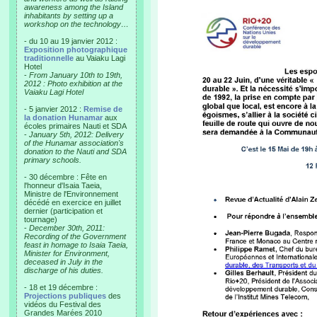
awareness among the Island
inhabitants by setting up a
workshop on the technology…
- du 10 au 19 janvier 2012 :
Exposition photographique
traditionnelle
au Vaiaku Lagi
Hotel
-
From January 10th to 19th,
2012 : Photo exhibition at the
Vaiaku Lagi Hotel
- 5 janvier 2012 :
Remise de
la donation Hunamar
aux
écoles primaires Nauti et SDA
-
January 5th, 2012: Delivery
of the Hunamar association's
donation to the Nauti and SDA
primary schools.
- 30 décembre : Fête en
l'honneur d'Isaia Taeia,
Ministre de l'Environnement
décédé en exercice en juillet
dernier (participation et
tournage)
-
December 30th, 2011:
Recording of the Government
feast in homage to Isaia Taeia,
Minister for Environment,
deceased in July in the
discharge of his duties.
- 18 et 19 décembre :
Projections publiques
des
vidéos du Festival des
Grandes Marées 2010