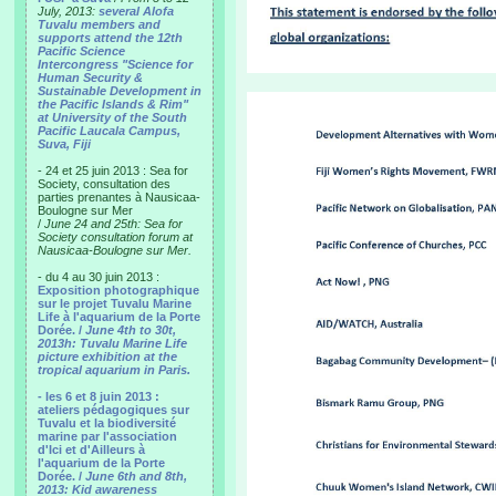
July, 2013:
several Alofa
Tuvalu members and
supports attend the 12th
Pacific Science
Intercongress "Science for
Human Security &
Sustainable Development in
the Pacific Islands & Rim"
at University of the South
Pacific Laucala Campus,
Suva, Fiji
- 24 et 25 juin 2013 : Sea for
Society, consultation des
parties prenantes à Nausicaa-
Boulogne sur Mer
/
June 24 and 25th: Sea for
Society consultation forum at
Nausicaa-Boulogne sur Mer.
- du 4 au 30 juin 2013 :
Exposition photographique
sur le projet Tuvalu Marine
Life à l'aquarium de la Porte
Dorée. /
June 4th to 30t,
2013h: Tuvalu Marine Life
picture exhibition at the
tropical aquarium in Paris.
- les 6 et 8 juin 2013 :
ateliers pédagogiques sur
Tuvalu et la biodiversité
marine par l'association
d'Ici et d'Ailleurs à
l'aquarium de la Porte
Dorée. /
June 6th and 8th,
2013: Kid awareness