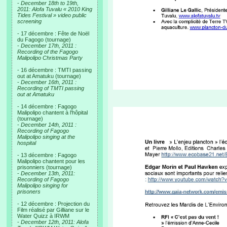
-
December 18th to 19th,
2011: Alofa Tuvalu « 2010 King
Tides Festival » video public
screening
- 17 décembre : Fête de Noël
du Fagogo (tournage)
-
December 17th, 2011 :
Recording of the Fagogo
Malipolipo Christmas Party
- 16 décembre : TMTI passing
out at Amatuku (tournage)
-
December 16th, 2011 :
Recording of TMTI passing
out at Amatuku
- 14 décembre : Fagogo
Malipolipo chantent à l'hôpital
(tournage)
-
December 14th, 2011 :
Recording of Fagogo
Malipolipo singing at the
hospital
- 13 décembre : Fagogo
Malipolipo chantent pour les
prisonniers (tournage)
-
December 13th, 2011:
Recording of Fagogo
Malipolipo singing for
prisoners
- 12 décembre : Projection du
Film réalisé par Gilliane sur le
Water Quizz à IRWM
-
December 12th, 2011: Alofa