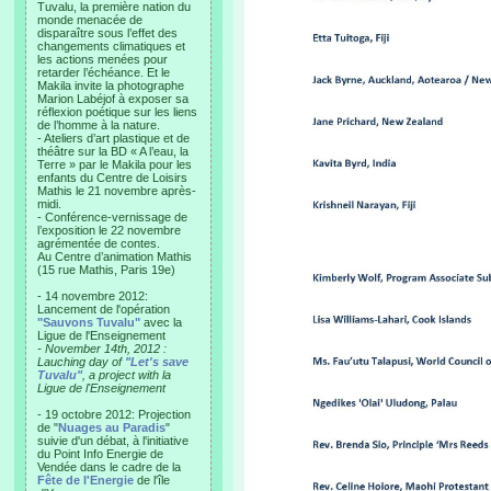
Tuvalu, la première nation du
monde menacée de
disparaître sous l’effet des
changements climatiques et
les actions menées pour
retarder l’échéance. Et le
Makila invite la photographe
Marion Labéjof à exposer sa
réflexion poétique sur les liens
de l’homme à la nature.
- Ateliers d’art plastique et de
théâtre sur la BD « A l’eau, la
Terre » par le Makila pour les
enfants du Centre de Loisirs
Mathis le 21 novembre après-
midi.
- Conférence-vernissage de
l’exposition le 22 novembre
agrémentée de contes.
Au Centre d’animation Mathis
(15 rue Mathis, Paris 19e)
- 14 novembre 2012:
Lancement de l'opération
"Sauvons Tuvalu"
avec la
Ligue de l'Enseignement
- November 14th, 2012 :
Lauching day of
"Let's save
Tuvalu"
, a project with la
Ligue de l'Enseignement
- 19 octobre 2012: Projection
de "
Nuages au Paradis
"
suivie d'un débat, à l'initiative
du Point Info Energie de
Vendée dans le cadre de la
Fête de l'Energie
de l'île