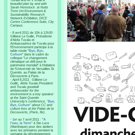
Tuvalu and AT’s small is
beautiful plan by and with
Sarah Hemstock. at Notts
Trent Uni Environment &
Sustainability Research
Network Exhibition, DICE
Centre Conference Suite, City
Campus.
- 8 avril 2011 de 10h à 12h30 :
Gilliane Le Gallic, Présidente
d'Alofa Tuvalu et
Ambassadrice de Tuvalu pour
l'Environnement participe à la
table-ronde "
Bye, Bye,
Culture
" dans le cadre du
colloque "Le changement
climatique un défi pour le
patrimoine mondial" à l'initiative
de l'Université de Versailles St
Quentin, au Palais de la
Découverte à Paris.
-
April 8,2011 : Gilliane Le
Gallic, Alofa Tuvalu President
and Tuvalu goodwill
ambassador for the
environment is a key speaker
at the Saint Quentin
University’s conference, "
Bye,
Bye, Culture
" about CC and
culture loss at the Palais de la
Decouverte, (Paris, 8e).
- 1er au 7 avril 2011 :
"A
l'eau, la Terre"
à Ste Luce
(Martinique) pour des ateliers
avec les primaires pendant la
semaine du développement