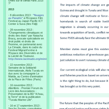
Unies sur le climat Paris 2015
?"
2013
- 8 décembre 2013 :
"Nuages
au Paradis"
à l'Ecopass Film
Festival au Japan Pacific ICT
Center à Suva (Iles Fidji)
- 28 novembre 2013 :
"Changements climatiques et
droits des états" par Natacha
Bracq, avocate spécialisée en
droit public et droits de
l'homme, en partenariat avec
La Cimade, dans le cadre du
Festival Migrant'scène à
l'Espace des Diversités et de
la Laïcité de Toulouse.
http://www.lacimade.org/minisites/migrantscene
- 22 novembre 2013 :
Semaine de la Solidarité
Internationale, Alofa Tuvalu en
duo avec la compagnie Le
Makila, au Centre d'animation
de la Place de Fêtes (Paris)
- 16 novembre 2013 :
Alterlibris - Premier Forum du
Livre des Associations -
Présentation de la BD "A l'eau,
la Terre" et de la publication
"Tuvalu Marine Life".
- 16 et 17 septembre 2013 :
Sea for Society, consultation