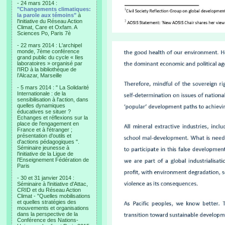
- 24 mars 2014 :
"Changements climatiques:
la parole aux témoins"
à
l'initiative du Réseau Action
Climat, Care et Oxfam. A
Sciences Po, Paris 7è
- 22 mars 2014 : L'archipel
monde, 7ème conférence
grand public du cycle « Iles
laboratoires » organisé par
l'IRD à la bibliothèque de
l’Alcazar, Marseille
- 5 mars 2014 : " La Solidarité
Internationale : de la
sensibilisation à l'action, dans
quelles dynamiques
éducatives se situer ?
Echanges et réflexions sur la
place de l'engagement en
France et à l'étranger ;
présentation d'outils et
d'actions pédagogiques ".
Séminaire jeunesse à
l'initiative de la Ligue de
l'Enseignement Fédération de
Paris
- 30 et 31 janvier 2014 :
Séminaire à l'initiative d'Attac,
CRID et du Réseau Action
Climat - "Quelles mobilisations
et quelles stratégies des
mouvements et organisations
dans la perspective de la
Conférence des Nations-