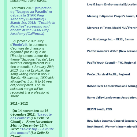
debate with Alofa Tuvalu.
-1er mars 2013:
projection
de "Nuages au Paradis" et
débat à la STAR Prep
Academy (Californie) /
March 1st, 2013: "Trouble in
Paradise" screening and
debate at the STAR Prep
Academy (California)
- 29 janvier 2013: Jury
d'
Ecolo'zik
, le concours
d'écriture de chansons
organisé par la Ligue de
l'Enseignement autour du
thème "Sauvons Tuvalu". Les
lauréats enregistreront leur
titre en studio. /
January 29th,
2013: Jury of Ecolozik, the
song writing contest about
Tuvalu. 40 classes, 1000 kids
all together from 8 to 14 year
old participated. The 18
selected songs will be
recorded in a professional
studio.
2011 - 2012
- Du 14 novembre au 16
décembre 2012:
"La route
des contes"
(La Celle St
Cloud) /
- From November
14th to December 15th,
2012:
"Tales' trip - La route
des contes"
(La Celle St
Cloud)
: