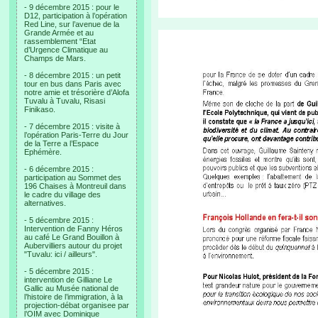
- 9 décembre 2015 : pour le
D12, participation à l’opération
Red Line, sur l’avenue de la
Grande Armée et au
rassemblement “Etat
d’Urgence Climatique au
Champs de Mars.
- 8 décembre 2015 : un petit
tour en bus dans Paris avec
notre amie et trésorière d’Alofa
Tuvalu à Tuvalu, Risasi
Finikaso.
- 7 décembre 2015 : visite à
l’opération Paris-Terre du Jour
de la Terre a l’Espace
Ephémère.
- 6 décembre 2015 :
participation au Sommet des
196 Chaises à Montreuil dans
le cadre du village des
alternatives.
- 5 décembre 2015 :
Intervention de Fanny Héros
au café Le Grand Bouillon à
Aubervilliers autour du projet
"Tuvalu: ici / ailleurs".
- 5 décembre 2015 :
intervention de Gilliane Le
Gallic au Musée national de
l’histoire de l’immigration, à la
projection-débat organisee par
l’OIM avec Dominique