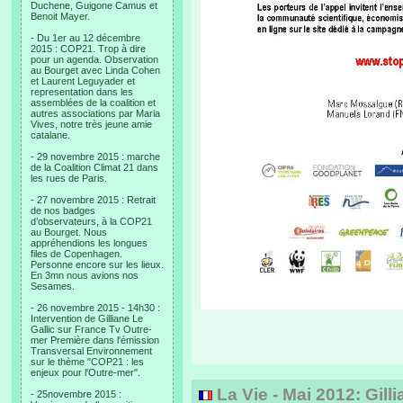
Duchene, Guigone Camus et
Benoit Mayer.
- Du 1er au 12 décembre
2015 : COP21. Trop à dire
pour un agenda. Observation
au Bourget avec Linda Cohen
et Laurent Leguyader et
representation dans les
assemblées de la coalition et
autres associations par Maria
Vives, notre très jeune amie
catalane.
- 29 novembre 2015 : marche
de la Coalition Climat 21 dans
les rues de Paris.
- 27 novembre 2015 : Retrait
de nos badges
d’observateurs, à la COP21
au Bourget. Nous
appréhendions les longues
files de Copenhagen.
Personne encore sur les lieux.
En 3mn nous avions nos
Sesames.
- 26 novembre 2015 - 14h30 :
Intervention de Gilliane Le
Gallic sur France Tv Outre-
mer Première dans l'émission
Transversal Environnement
sur le thème "COP21 : les
enjeux pour l'Outre-mer".
La Vie - Mai 2012: Gill
- 25novembre 2015 :