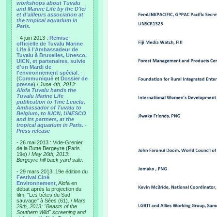
workshops about Tuvalu
and Marine Life by the D'Ici
et d'ailleurs association at
the tropical aquarium in
Paris.
- 4 juin 2013 :
Remise
officielle de Tuvalu Marine
Life à l'Ambassadeur de
Tuvalu à Bruxelles, Unesco,
UICN, et partenaires, suivie
d'un Mardi de
l'environnement spécial
. -
(
Communiqué
et
Dossier de
presse
) /
June 4th, 2013:
Alofa Tuvalu hands the
Tuvalu Marine Life
publication to Tine Leuelu,
Ambassador of Tuvalu to
Belgium, to IUCN, UNESCO
and its partners, at the
tropical aquarium in Paris.
-
Press release
- 26 mai 2013 : Vide-Grenier
de la Butte Bergeyre (Paris
19e) /
May 26th, 2013:
Bergeyre hill back yard sale.
- 29 mars 2013: 19e édition du
Festival Ciné
Environnement
, Alofa en
débat après la projection du
film, "Les bêtes du Sud
sauvage" à Sées (61). /
Mars
29th, 2013: "Beasts of the
Southern Wild" screening and