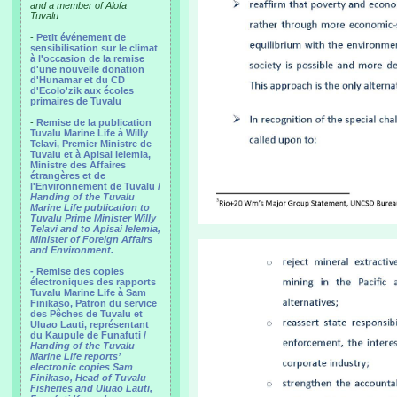
and a member of Alofa
Tuvalu..
-
Petit événement de
sensibilisation sur le climat
à l'occasion de la remise
d'une nouvelle donation
d'Hunamar et du CD
d'Ecolo'zik aux écoles
primaires de Tuvalu
-
Remise de la publication
Tuvalu Marine Life à Willy
Telavi, Premier Ministre de
Tuvalu et à Apisai Ielemia,
Ministre des Affaires
étrangères et de
l'Environnement de Tuvalu /
Handing of the Tuvalu
Marine Life publication to
Tuvalu Prime Minister Willy
Telavi and to Apisai Ielemia,
Minister of Foreign Affairs
and Environment.
- Remise des copies
électroniques des rapports
Tuvalu Marine Life à Sam
Finikaso, Patron du service
des Pêches de Tuvalu et
Uluao Lauti, représentant
du Kaupule de Funafuti /
Handing of the Tuvalu
Marine Life reports’
electronic copies Sam
Finikaso, Head of Tuvalu
Fisheries and Uluao Lauti,