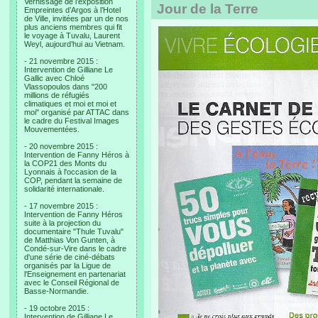
Vernissage de l’exposition
Jour de la Terre
Empreintes d’Argos à l’Hotel
de Ville, invitées par un de nos
plus anciens membres qui fit
le voyage à Tuvalu, Laurent
Weyl, aujourd’hui au Vietnam.
- 21 novembre 2015 :
Intervention de Gilliane Le
Gallic avec Chloé
Vlassopoulos dans "200
millions de réfugiés
climatiques et moi et moi et
moi" organisé par ATTAC dans
le cadre du Festival Images
Mouvementées.
- 20 novembre 2015 :
Intervention de Fanny Héros à
la COP21 des Monts du
Lyonnais à l'occasion de la
COP, pendant la semaine de
solidarité internationale.
- 17 novembre 2015 :
Intervention de Fanny Héros
suite à la projection du
documentaire "Thule Tuvalu"
de Matthias Von Gunten, à
Condé-sur-Vire dans le cadre
d'une série de ciné-débats
organisés par la Ligue de
l'Enseignement en partenariat
avec le Conseil Régional de
Basse-Normandie.
- 19 octobre 2015 :
Intervention de Gilliane Le