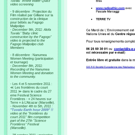
Tuvalu "IRWM Water Quizz"
video screening
- 9 décembre : Projection du
Film réalisé par Gilliane sur la
construction de la clinique
pour bébés au Fagogo
Malipolipo
-
December 9th, 2011: Alofa
Tuvalu' "Baby clinic
construction by the Fagogo"
video is projected to the
Fagogo Malipolipo club
Members
- 8 décembre : Nanumea
Women Meeting (participation
et tournage)
-
December 8th, 2011:
Recording of the Nanumea
Women Meeting and donation
to the community.
- Les 4 et 5 novembre 2011 :
≪ Les frontières du court
2011 ≫ dans le cadre du 27
eme Festival Science
Frontières - « 24 heures sur
Terre » à L’Alcazar (Marseille).
-
November 4th to 5th, 2011 :
"Tuvalu Earth hour 2009" !!
video at the "frontières du
court 2011" film competition
part of the 27th "Science
Frontières" Festival
(Marseille).