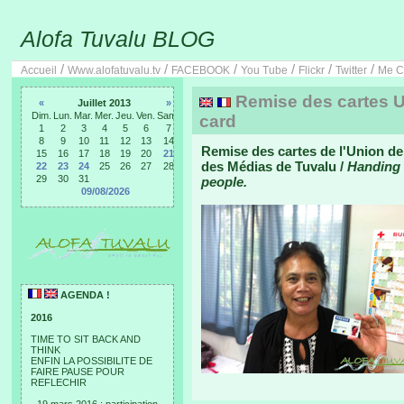
Alofa Tuvalu BLOG
/
/
/
/
/
/
Accueil
Www.alofatuvalu.tv
FACEBOOK
You Tube
Flickr
Twitter
Me C
Remise des cartes U
«
Juillet 2013
»
Dim.
Lun.
Mar.
Mer.
Jeu.
Ven.
Sam.
card
1
2
3
4
5
6
7
8
9
10
11
12
13
14
Remise des cartes de l'Union de
15
16
17
18
19
20
21
des Médias de Tuvalu /
Handing 
22
23
24
25
26
27
28
29
30
31
people.
09/08/2026
AGENDA !
2016
TIME TO SIT BACK AND
THINK
ENFIN LA POSSIBILITE DE
FAIRE PAUSE POUR
REFLECHIR