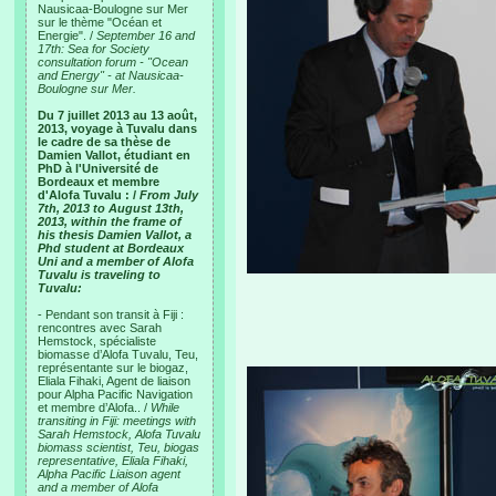
Nausicaa-Boulogne sur Mer
sur le thème "Océan et
Energie". /
September 16 and
17th: Sea for Society
consultation forum - "Ocean
and Energy" - at Nausicaa-
Boulogne sur Mer.
Du 7 juillet 2013 au 13 août,
2013, voyage à Tuvalu dans
le cadre de sa thèse de
Damien Vallot, étudiant en
PhD à l'Université de
Bordeaux et membre
d'Alofa Tuvalu : /
From July
7th, 2013 to August 13th,
2013, within the frame of
his thesis Damien Vallot, a
Phd student at Bordeaux
Uni and a member of Alofa
Tuvalu is traveling to
Tuvalu:
- Pendant son transit à Fiji :
rencontres avec Sarah
Hemstock, spécialiste
biomasse d’Alofa Tuvalu, Teu,
représentante sur le biogaz,
Eliala Fihaki, Agent de liaison
pour Alpha Pacific Navigation
et membre d’Alofa.. /
While
transiting in Fiji: meetings with
Sarah Hemstock, Alofa Tuvalu
biomass scientist, Teu, biogas
representative, Eliala Fihaki,
Alpha Pacific Liaison agent
and a member of Alofa