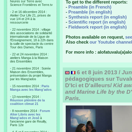
heures sur Terre avec
To get to the different reports:
Science Frontières et Terre.tv
-
Preamble (in French)
-
Preamble (in english)
- 2 et 16 décembre 2014 :
Atelier Our Life 21, prises de
-
Synthesis report (in english)
vue 1/4 et 2/4 à la
-
Scientific report (in english)
ressourcerie
-
Fieldwork report (in english)
- 22 novembre 2014 : village
des associations de solidarité
Photos available on request,
se
internationale de la Ligue de
l'Enseignement, 18 à 22h dans
Also check
our Youtube channe
la salle de spectacle du centre
Tour des Dames, Paris
For more info : alofatuvalu(a)alo
- 22 et 24 novembre 2014 :
ateliers Manga à la Maison
des Ensembles
- 21 novembre 2014 : Soirée
6 et 8 juin 2013 /
Jun
Maison des Ensembles,
présentation du projet Manga
pédagogiques sur Tuvalu 
par les Mang'ados
D'Ici et D'ailleurs/
Kid aw
- 15 novembre 2014 :
Paris
Manga avec les Mang'ados
and Marine Life by the D'I
- 13 novembre 2014 :
Paris.
Réunion plénière de la
coalition climat 21
- 8 novembre 2014 :
Forum
Alter Libris avec les
Mang'ados et José
à
l'ancienne gare de Reuilly,
Paris 12e