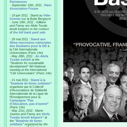
Parisiennes
-
September 10th, 2011 :
Paris
Association Forum
- 19 juin 2011 : Stand au
Vide-
Grenier
sur la Butte Bergeyre
-
June 19th, 2011 : Gilliane
and Fanny are Alofa Tuvalu
booth keepers in the context
of
the hill back yard sale
.
- 28 mai 2011 :
Stand aux
4ème rencontres nationales
des étudiants pour le DD
à
la Cité Internationale
Universitaire (Paris 14e)
-
May 28th, 2011 :
An Alofa
Tuvalu exhibit
at the
“Students for sustainable
development” 4th National
meeting at the International
“Cité Universitaire” (Paris 14e)
- 21 mai 2011 :
Stand à la
"braderie de livres solidaire"
organisée par le Collectif
d'Associations de Solidarité
Internationale de la Ligue de
l'Enseignement pour la
Campagne "Pas
d'éducation, pas d'avenir
"
(Paris 13e)
-
May 21st, 2011 : Marie-
Jeanne and Fanny are
Alofa
Tuvalu booth keepers"
at
the
"Braderie de livres
solidaire"
organized by the