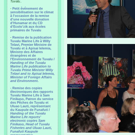
Tuvalu..
-
Petit événement de
sensibilisation sur le climat
à l'occasion de la remise
d'une nouvelle donation
d'Hunamar et du CD
d'Ecolo'zik aux écoles
primaires de Tuvalu
-
Remise de la publication
Tuvalu Marine Life à Willy
Telavi, Premier Ministre de
Tuvalu et à Apisai Ielemia,
Ministre des Affaires
étrangères et de
l'Environnement de Tuvalu /
Handing of the Tuvalu
Marine Life publication to
Tuvalu Prime Minister Willy
Telavi and to Apisai Ielemia,
Minister of Foreign Affairs
and Environment.
- Remise des copies
électroniques des rapports
Tuvalu Marine Life à Sam
Finikaso, Patron du service
des Pêches de Tuvalu et
Uluao Lauti, représentant
du Kaupule de Funafuti /
Handing of the Tuvalu
Marine Life reports’
electronic copies Sam
Finikaso, Head of Tuvalu
Fisheries and Uluao Lauti,
Funafuti Kaupule