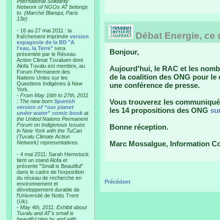
International Solidarity
Network of NGOs AT belongs
to. (Marché Blanqui, Paris
13e)
- 16 au 27 mai 2011 : la
Débat Energie, ce 
fraîchement imprimée
version
espagnole de la BD "A
l'eau, la Terre"
sera
Bonjour,
présentée par le Réseau
Action Climat Tuvaluen dont
Alofa Tuvalu est membre, au
Aujourd'hui, le RAC et les nom
Forum Permanent des
de la coalition des ONG pour le 
Nations Unies sur les
Questions Indigènes à New
une conférence de presse.
York.
-
From May 16th to 27th, 2011
Vous trouverez les communiqué e
: The new born
Spanish
version of “our planet
les 14 propositions des ONG
su
under water” comic book
at
the United Nations Permanent
Forum on Indigenous Issues
Bonne réception.
in New York with the TuCan
(Tuvalu Climate Action
Network) representatives.
Marc Mossalgue, Information 
- 4 mai 2011: Sarah Hemstock
tient un stand Alofa et
présente "Small is Beautiful"
dans le cadre de l'exposition
du réseau de recherche en
Précédent
environnement et
développement durable de
l'Université de Notts Trent
(Uk).
-
May 4th, 2011: Exhibit about
Tuvalu and AT’s small is
beautiful plan by and with