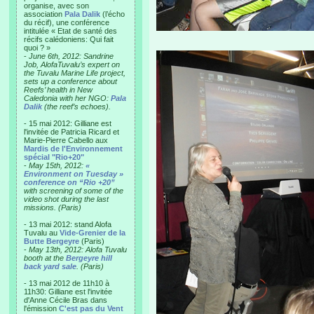
organise, avec son
association
Pala Dalik
(l’écho
du récif), une conférence
intitulée « Etat de santé des
récifs calédoniens: Qui fait
quoi ? »
-
June 6th, 2012: Sandrine
Job, AlofaTuvalu’s expert on
the Tuvalu Marine Life project,
sets up a conference about
Reefs’ health in New
Caledonia with her NGO:
Pala
Dalik
(the reef’s echoes).
- 15 mai 2012: Gilliane est
l'invitée de Patricia Ricard et
Marie-Pierre Cabello aux
Mardis de l'Environnement
spécial "Rio+20"
-
May 15th, 2012:
«
Environment on Tuesday »
conference on “Rio +20”
with screening of some of the
video shot during the last
missions. (Paris)
- 13 mai 2012: stand Alofa
Tuvalu au
Vide-Grenier de la
Butte Bergeyre
(Paris)
-
May 13th, 2012: Alofa Tuvalu
booth at the
Bergeyre hill
back yard sale
. (Paris)
- 13 mai 2012 de 11h10 à
11h30: Gilliane est l'invitée
d'Anne Cécile Bras dans
l'émission
C'est pas du Vent