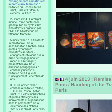
"Changements climatiques:
la parole aux témoins"
à
l'initiative du Réseau Action
Climat, Care et Oxfam. A
Sciences Po, Paris 7è
- 22 mars 2014 : L'archipel
monde, 7ème conférence
grand public du cycle « Iles
laboratoires » organisé par
l'IRD à la bibliothèque de
l’Alcazar, Marseille
- 5 mars 2014 : " La Solidarité
Internationale : de la
sensibilisation à l'action, dans
quelles dynamiques
éducatives se situer ?
Echanges et réflexions sur la
place de l'engagement en
France et à l'étranger ;
présentation d'outils et
d'actions pédagogiques ".
Séminaire jeunesse à
l'initiative de la Ligue de
l'Enseignement Fédération de
4 juin 2013 : Remise 
Paris
Paris / Handing of the
Tu
- 30 et 31 janvier 2014 :
Séminaire à l'initiative d'Attac,
Paris
CRID et du Réseau Action
Climat - "Quelles mobilisations
et quelles stratégies des
mouvements et organisations
dans la perspective de la
Conférence des Nations-
Unies sur le climat Paris 2015