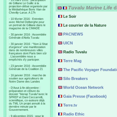
- 19 mars 2016 : participation
de Gilliane Le Gallic à la
projection-débat organisée par
Tuvalu Marine Life
d
la Médiathèque Boris Vian de
Chevilly-Larue. A 17h
Le Soir
- 10 février 2016 : Entretien
avec Michel Delberghe pour
Le courrier de la Nature
un portrait de Gilliane dans le
magazine de la CIMADE
PACNEWS
- 30 janvier 2016 : Assemblée
Générale d’Alofa Tuvalu
UICN
- 30 janvier 2016 : “Non à l’état
d’urgence” une manifestation
dans de nombreuses villes
Radio Tuvalu
françaises dont Paris bien sûr
. L’assemblée nous a
empêchés d’y participer.
Terre Mag
- 23 janvier 2016 : Assemblée
Générale de la Coalition 21
The Pacific Voyager Foundat
- 16 janvier 2016 : marche de
Silo Breakers
soutien aux agriculteurs de
Notre Dame des Landes
World Ocean Network
- D’Aout à fin décembre :
préparation et clôture du
dossier “biorap Tuvalu“avec le
Gaia Presse (Facebook)
SPREP et Dani Ceccarrelli,
scientifique, co-auteure déjà
du TML Un projet annulé à la
Terre.tv
dernière minute par le
Gouvernement.
Radio Ethic
- 9 décembre 2015 : pour le