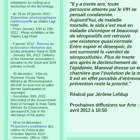
inhabitants by setting up a
"Il y a trente ans, toute
workshop on the technology…
personne atteinte par le VIH se
- du 10 au 19 janvier 2012 :
pensait condamnée.
Exposition photographique
Aujourd'hui, de maladie
traditionnelle
au Vaiaku Lagi
mortelle, le sida s'est mué en
Hotel
-
From January 10th to 19th,
maladie chronique et beaucoup
2012 : Photo exhibition at the
de séropositifs ont retrouvé
Vaiaku Lagi Hotel
une existence quasi normale.
- 5 janvier 2012 :
Remise de
Entre espoir et désespoir, ils
la donation Hunamar
aux
ont surmonté le «verdict de
écoles primaires Nauti et SDA
-
January 5th, 2012: Delivery
séropositivité». Plus de trente
of the Hunamar association's
ans après le déclenchement de
donation to the Nauti and SDA
primary schools.
l'épidémie, Maneval dresse un é
charnière que l'évolution de la 
- 30 décembre : Fête en
l'honneur d'Isaia Taeia,
Il est en effet possible d'entrevo
Ministre de l'Environnement
prévention reste la priorité."
décédé en exercice en juillet
dernier (participation et
tournage)
Réalisé par Jérôme Lefdup
-
December 30th, 2011:
Recording of the Government
feast in homage to Isaia Taeia,
Prochaines diffusions sur Arte :
Minister for Environment,
avril 2013 à 10:50
deceased in July in the
discharge of his duties.
- 18 et 19 décembre :
Projections publiques
des
vidéos du Festival des
Grandes Marées 2010
-
December 18th to 19th,