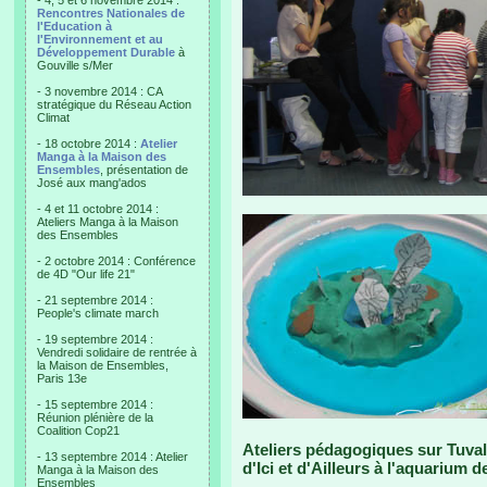
- 4, 5 et 6 novembre 2014 :
Rencontres Nationales de
l'Education à
l'Environnement et au
Développement Durable
à
Gouville s/Mer
- 3 novembre 2014 : CA
stratégique du Réseau Action
Climat
- 18 octobre 2014 :
Atelier
Manga à la Maison des
Ensembles
, présentation de
José aux mang'ados
- 4 et 11 octobre 2014 :
Ateliers Manga à la Maison
des Ensembles
- 2 octobre 2014 : Conférence
de 4D "Our life 21"
- 21 septembre 2014 :
People's climate march
- 19 septembre 2014 :
Vendredi solidaire de rentrée à
la Maison de Ensembles,
Paris 13e
- 15 septembre 2014 :
Réunion plénière de la
Coalition Cop21
Ateliers pédagogiques sur Tuvalu
- 13 septembre 2014 : Atelier
d'Ici et d'Ailleurs à l'aquarium 
Manga à la Maison des
Ensembles