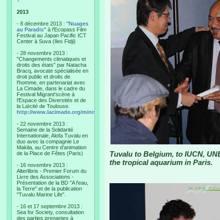
?"
2013
- 8 décembre 2013 :
"Nuages
au Paradis"
à l'Ecopass Film
Festival au Japan Pacific ICT
Center à Suva (Iles Fidji)
- 28 novembre 2013 :
"Changements climatiques et
droits des états" par Natacha
Bracq, avocate spécialisée en
droit public et droits de
l'homme, en partenariat avec
La Cimade, dans le cadre du
Festival Migrant'scène à
l'Espace des Diversités et de
la Laïcité de Toulouse.
http://www.lacimade.org/minisites/migrantscene
- 22 novembre 2013 :
Semaine de la Solidarité
Internationale, Alofa Tuvalu en
duo avec la compagnie Le
Makila, au Centre d'animation
Tuvalu to Belgium, to IUCN, UN
de la Place de Fêtes (Paris)
the tropical aquarium in Paris.
- 16 novembre 2013 :
Alterlibris - Premier Forum du
Livre des Associations -
Présentation de la BD "A l'eau,
la Terre" et de la publication
"Tuvalu Marine Life".
- 16 et 17 septembre 2013 :
Sea for Society, consultation
des parties prenantes à