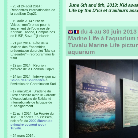
June 6th and 8th, 2013: Kid aw
- 23 et 24 août 2014 :
Life by the D'Ici et d'ailleurs as
Rencontres internationales de
la coalition Cop21
- 19 août 2014 : Pacific
Voices, conférence pour le
lancement de l'ouvrage de
du 4 au 30 juin 2013
Karibaiti Taoaba, Campus bas
de l'USP, Suva-Fiji Islands
Marine Life à l'aquarium 
- 21 juin 2014 : Fête de la
Tuvalu Marine Life pictur
Maison des Ensembles,
présentation du projet "Manga
aquarium
Ensemble" - reprogrammer le
futur.
- 19 juin 2014 : Réunion
plénière de la Coalition Cop21
- 14 juin 2014 : Intervention au
Salon des Solidarités
à
l'invitation de Coordination Sud
- 17 mai 2014 : Braderie du
Livre solidaire avec le Collectif
d'Associations de Solidarité
Internationale de la Ligue de
l'Enseignement.
- 11 avril 2014 : La Foulée du
10e - 10 écoles, 55 classes,
soit près de
2000 élèves de
primaire courent pour
Tuvalu
.
- 24 mars 2014 :