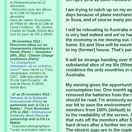
et d’artisanat jusqu’au 12
décembre.
I am trying to catch up on my wo
- Rencontre avec des élèves
de la Celle St Cloud le 5
days because of plane mechanic
décembre
in Suva, and of course many peo
Dans les salons d’exposition
de l’Hôtel de ville de la Celle St
Cloud (Yvelines) - 8E, avenue
I will be relocating to Australia
Charles de Gaulle. Entrée libre
is very bad indeed and we’ve had
tous les jours de 15h à 18h00.
the economy is me moving out. I’
- 29 novembre 2012 :
home. Eti and Sina will be movin
Rencontre-débat sur les
changements climatiques à
to my (former) house. That’s par
Pantin (Paris) /
- November
29th, 2012 : Climate Change
conference (Paris)
:
It will be strange handing over th
"Le changement
substantial slice of my life (fift
climatique: où en sommes-
residence the only countries in
nous?"
avec Hervé Le Treut,
climatologue, membre du
Australia.
GIEC. Salle polyvalente de
l’Ecole Saint-Exupéry - 40,
quai de l’Aisne. A 18h30,
My moving gives the opportunity
entrée libre.
consumption too. One month ago
removed the batteries from the
- 17 au 25 novembre 2012 :
Semaine de la Solidarité
should be read. I’m anxiously wai
Internationale (Paris)
en
our bit to save the environment!
partenariat avec la Cie Le
Makila /
- From November
monitors from 100% (default) to
17th to 25th :
International
to the readability of the screen
Solidarity Week (Paris)
in
partnership with la Cie Le
that cuts off the monitors after
Makila
:
hard drives after a further ten
- Exposition photographique :
The electric jugs are in the cup
Tuvalu, la première nation du