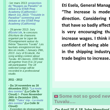
-1er mars 2013:
projection
de "Nuages au Paradis" et
débat à la STAR Prep
Academy (Californie) /
March 1st, 2013: "Trouble in
Paradise" screening and
debate at the STAR Prep
Academy (California)
- 29 janvier 2013: Jury
d'
Ecolo'zik
, le concours
d'écriture de chansons
organisé par la Ligue de
l'Enseignement autour du
thème "Sauvons Tuvalu". Les
lauréats enregistreront leur
titre en studio. /
January 29th,
2013: Jury of Ecolozik, the
song writing contest about
Tuvalu. 40 classes, 1000 kids
all together from 8 to 14 year
old participated. The 18
selected songs will be
recorded in a professional
studio.
2011 - 2012
- Du 14 novembre au 16
décembre 2012:
"La route
des contes"
(La Celle St
Cloud) /
- From November
Some not so good news 
14th to December 15th,
2012:
"Tales' trip - La route
Tuvalu….
des contes"
(La Celle St
Cloud)
:
- Exposition de photographies
On April 15 & 18 John Hensford 