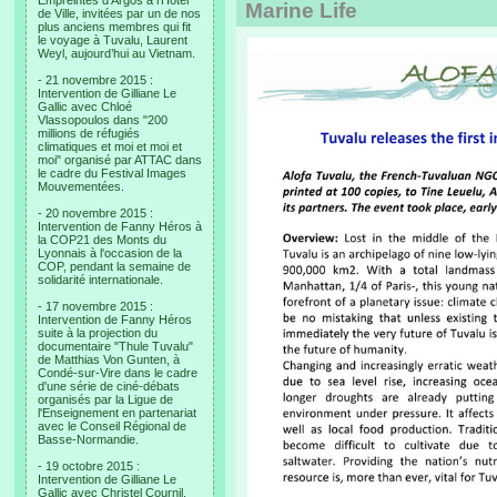
Empreintes d’Argos à l’Hotel
Marine Life
de Ville, invitées par un de nos
plus anciens membres qui fit
le voyage à Tuvalu, Laurent
Weyl, aujourd’hui au Vietnam.
- 21 novembre 2015 :
Intervention de Gilliane Le
Gallic avec Chloé
Vlassopoulos dans "200
millions de réfugiés
climatiques et moi et moi et
moi" organisé par ATTAC dans
le cadre du Festival Images
Mouvementées.
- 20 novembre 2015 :
Intervention de Fanny Héros à
la COP21 des Monts du
Lyonnais à l'occasion de la
COP, pendant la semaine de
solidarité internationale.
- 17 novembre 2015 :
Intervention de Fanny Héros
suite à la projection du
documentaire "Thule Tuvalu"
de Matthias Von Gunten, à
Condé-sur-Vire dans le cadre
d'une série de ciné-débats
organisés par la Ligue de
l'Enseignement en partenariat
avec le Conseil Régional de
Basse-Normandie.
- 19 octobre 2015 :
Intervention de Gilliane Le
Gallic avec Christel Cournil,