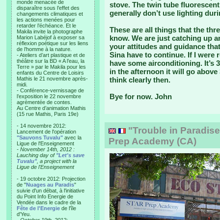
monde menacée de
stove. The twin tube fluorescen
disparaître sous l’effet des
generally don’t use lighting duri
changements climatiques et
les actions menées pour
retarder l’échéance. Et le
These are all things that the th
Makila invite la photographe
know. We are just catching up and
Marion Labéjof à exposer sa
réflexion poétique sur les liens
your attitudes and guidance that
de l’homme à la nature.
Sina have to continue. If I were 
- Ateliers d’art plastique et de
théâtre sur la BD « A l’eau, la
have some airconditioning. It’s 
Terre » par le Makila pour les
in the afternoon it will go above 
enfants du Centre de Loisirs
Mathis le 21 novembre après-
think clearly then.
midi.
- Conférence-vernissage de
Bye for now. John
l’exposition le 22 novembre
agrémentée de contes.
Au Centre d’animation Mathis
(15 rue Mathis, Paris 19e)
- 14 novembre 2012:
"Trouble in Paradise"
Lancement de l'opération
"Sauvons Tuvalu"
avec la
Prep Academy (CA)
Ligue de l'Enseignement
- November 14th, 2012 :
Lauching day of
"Let's save
Tuvalu"
, a project with la
Ligue de l'Enseignement
- 19 octobre 2012: Projection
de "
Nuages au Paradis
"
suivie d'un débat, à l'initiative
du Point Info Energie de
Vendée dans le cadre de la
Fête de l'Energie
de l'île
d'Yeu.