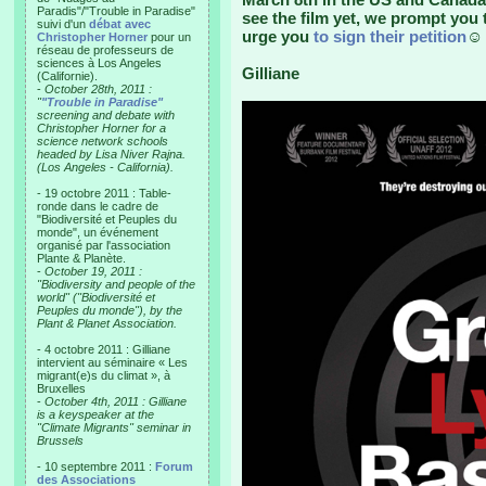
Paradis"/"Trouble in Paradise"
see the film yet, we prompt you 
suivi d'un
débat avec
urge you
to sign their petition
☺
Christopher Horner
pour un
réseau de professeurs de
sciences à Los Angeles
Gilliane
(Californie).
-
October 28th, 2011 :
"
"Trouble in Paradise"
screening and debate with
Christopher Horner for a
science network schools
headed by Lisa Niver Rajna.
(Los Angeles - California).
- 19 octobre 2011 : Table-
ronde dans le cadre de
"Biodiversité et Peuples du
monde", un événement
organisé par l'association
Plante & Planète.
-
October 19, 2011 :
"Biodiversity and people of the
world" ("Biodiversité et
Peuples du monde"), by the
Plant & Planet Association.
- 4 octobre 2011 : Gilliane
intervient au séminaire « Les
migrant(e)s du climat », à
Bruxelles
-
October 4th, 2011 : Gilliane
is a keyspeaker at the
"Climate Migrants" seminar in
Brussels
- 10 septembre 2011 :
Forum
des Associations