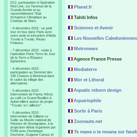
D12, participation à l’opération
Red Line, sur l’avenue de la
Planet.fr
Grande Armée et au
rassemblement “Etat
Tahiti Infos
d’Urgence Climatique au
Champs de Mars.
Sciences et Avenir
- 8 décembre 2015 : un petit
tour en bus dans Paris avec
notre amie et trésorière d’Alofa
Les Nouvelles Caledoniennes
Tuvalu à Tuvalu, Risasi
Finikaso.
Metronews
- 7 décembre 2015 : visite à
l’opération Paris-Terre du Jour
de la Terre a l’Espace
Agence France Presse
Ephémère.
- 6 décembre 2015 :
Mediaterre
participation au Sommet des
196 Chaises à Montreuil dans
Mer et Littoral
le cadre du village des
alternatives.
Aquatic reborn design
- 5 décembre 2015 :
Intervention de Fanny Héros
au café Le Grand Bouillon à
Aquariophile
Aubervilliers autour du projet
"Tuvalu: ici / ailleurs".
Sortir à Paris
- 5 décembre 2015 :
intervention de Gilliane Le
Gallic au Musée national de
Zoonaute.net
l’histoire de l’immigration, à la
projection-débat organisee par
l’OIM avec Dominique
Te mana o te moana sur face
Duchene, Guigone Camus et