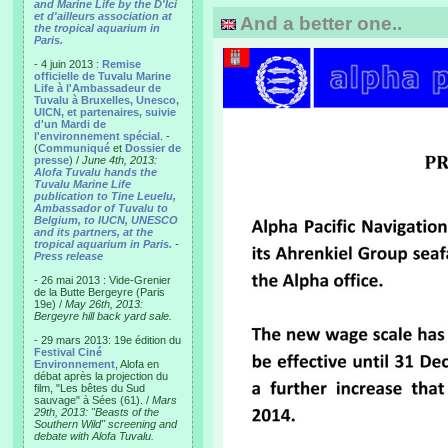
and Marine Life by the D'Ici
et d'ailleurs association at
And a better one..
the tropical aquarium in
Paris.
- 4 juin 2013 :
Remise
officielle de Tuvalu Marine
Life à l'Ambassadeur de
Tuvalu à Bruxelles, Unesco,
UICN, et partenaires, suivie
d'un Mardi de
l'environnement spécial
. -
(
Communiqué
et
Dossier de
presse
) /
June 4th, 2013:
Alofa Tuvalu hands the
Tuvalu Marine Life
publication to Tine Leuelu,
Ambassador of Tuvalu to
Belgium, to IUCN, UNESCO
and its partners, at the
tropical aquarium in Paris.
-
Press release
- 26 mai 2013 : Vide-Grenier
de la Butte Bergeyre (Paris
19e) /
May 26th, 2013:
Bergeyre hill back yard sale.
- 29 mars 2013: 19e édition du
Festival Ciné
Environnement
, Alofa en
débat après la projection du
film, "Les bêtes du Sud
sauvage" à Sées (61). /
Mars
29th, 2013: "Beasts of the
Southern Wild" screening and
debate with Alofa Tuvalu.