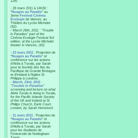
12e).
- 26 mars 2011 à 14h30 :
"
Nuages au Paradis
" au
3eme
Festival Cinéma
Ecologie
de Vanves, au
Théâtre du Lycée Michelet
(92)
-
March 26th, 2011 : "Trouble
in Paradise" part of the
Cinéma Ecologie Festival 3rd
edition, at the Lycée Michelet
theater in Vanves, (92)
-
23 mars 2011
: Projection de
"
Nuages au Paradis
" et
conférence sur les actions
d'Alofa à Tuvalu, par Sarah
pour la Société des Iles du
Pacifique de Grande Bretagne
et d'Ireland à l'église St
Philippe à Londres.
-
March, 23rd, 2011
:
"
Trouble in Paradise
"
screening and lecture on what
Alofa Tuvalu is doing in Tuvalu,
for the Pacific Islands Society
of the UK and Ireland at St
Philips Church, Earls Court,
London, by Sarah Hemstock
-
11 mars 2011
: Projection de
"
Nuages au Paradis
" et
conférence sur les actions
d'Alofa à Tuvalu, par Sarah
pour les étudiants de
l'Université de Nottingham
Trend