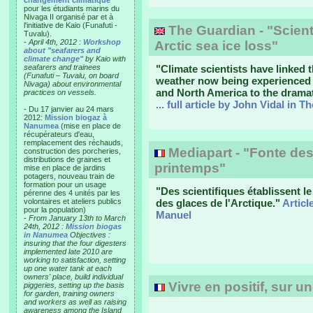
changement climatique"
pour les étudiants marins du
Nivaga II organisé par et à
l'initiative de Kaio (Funafuti -
The Guardian - "Scienti
Tuvalu).
-
April 4th, 2012 :
Workshop
Arctic sea ice loss"
about "seafarers and
climate change"
by Kaio with
seafarers and trainees
"Climate scientists have linked
(Funafuti – Tuvalu, on board
weather now being experienced a
Nivaga) about environmental
and North America to the dramati
practices on vessels.
... full article by John Vidal in 
- Du 17 janvier au 24 mars
2012:
Mission biogaz à
Nanumea
(mise en place de
récupérateurs d'eau,
remplacement des réchauds,
Mediapart - "Fonte des
construction des porcheries,
distributions de graines et
printemps"
mise en place de jardins
potagers, nouveau train de
formation pour un usage
"Des scientifiques établissent le 
pérenne des 4 unités par les
volontaires et ateliers publics
des glaces de l'Arctique."
Articl
pour la population)
Manuel
-
From January 13th to March
24th, 2012 :
Mission biogas
in Nanumea
Objectives :
insuring that the four digesters
implemented late 2010 are
working to satisfaction, setting
up one water tank at each
owners' place, build individual
Vivre en positif, sur u
piggeries, setting up the basis
for garden, training owners
and workers as well as raising
awareness among the Island