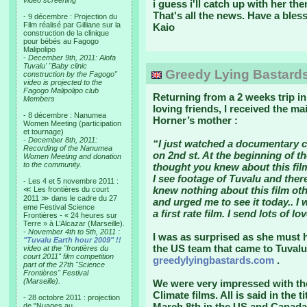
video screening
i guess i'll catch up with her the
That's all the news. Have a bles
- 9 décembre : Projection du
Film réalisé par Gilliane sur la
Kaio
construction de la clinique
pour bébés au Fagogo
Malipolipo
-
December 9th, 2011: Alofa
Tuvalu' "Baby clinic
Greedy Lying Bastards
construction by the Fagogo"
video is projected to the
Fagogo Malipolipo club
Returning from a 2 weeks trip in
Members
loving friends, I received the m
- 8 décembre : Nanumea
Horner’s mother :
Women Meeting (participation
et tournage)
-
December 8th, 2011:
“I just watched a documentary c
Recording of the Nanumea
on 2nd st. At the beginning of th
Women Meeting and donation
to the community.
thought you knew about this film
I see footage of Tuvalu and there
- Les 4 et 5 novembre 2011 :
knew nothing about this film ot
≪ Les frontières du court
2011 ≫ dans le cadre du 27
and urged me to see it today.. I 
eme Festival Science
a first rate film. I send lots of lo
Frontières - « 24 heures sur
Terre » à L’Alcazar (Marseille).
-
November 4th to 5th, 2011 :
I was as surprised as she must h
"Tuvalu Earth hour 2009" !!
the US team that came to Tuvalu
video at the "frontières du
court 2011" film competition
greedylyingbastards.com
.
part of the 27th "Science
Frontières" Festival
(Marseille).
We were very impressed with th
Climate films. All is said in the
- 28 octobre 2011 : projection
March 8th in the US and Canada
de "Nuages au