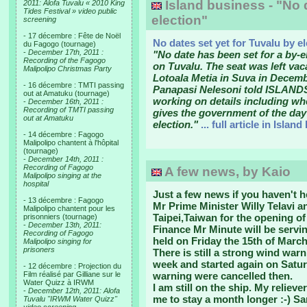
Island business - "No d
2011: Alofa Tuvalu « 2010 King
Tides Festival » video public
election"
screening
- 17 décembre : Fête de Noël
No dates set yet for Tuvalu by e
du Fagogo (tournage)
-
December 17th, 2011 :
"No date has been set for a by-e
Recording of the Fagogo
on Tuvalu. The seat was left vac
Malipolipo Christmas Party
Lotoala Metia in Suva in Decemb
- 16 décembre : TMTI passing
Panapasi Nelesoni told ISLANDS
out at Amatuku (tournage)
working on details including whe
-
December 16th, 2011 :
Recording of TMTI passing
gives the government of the day
out at Amatuku
election."
... full article in Islan
- 14 décembre : Fagogo
Malipolipo chantent à l'hôpital
(tournage)
-
December 14th, 2011 :
Recording of Fagogo
A few news, by Kaio
Malipolipo singing at the
hospital
Just a few news if you haven't h
- 13 décembre : Fagogo
Mr Prime Minister Willy Telavi an
Malipolipo chantent pour les
Taipei,Taiwan for the opening o
prisonniers (tournage)
-
December 13th, 2011:
Finance Mr Minute will be ser
Recording of Fagogo
held on Friday the 15th of March
Malipolipo singing for
prisoners
There is still a strong wind warn
week and started again on Satur
- 12 décembre : Projection du
Film réalisé par Gilliane sur le
warning were cancelled then.
Water Quizz à IRWM
I am still on the ship. My relie
-
December 12th, 2011: Alofa
me to stay a month longer :-) Sar
Tuvalu "IRWM Water Quizz"