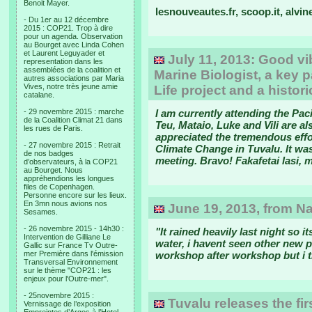
Benoit Mayer.
lesnouveautes.fr, scoop.it, alvin
- Du 1er au 12 décembre
2015 : COP21. Trop à dire
pour un agenda. Observation
au Bourget avec Linda Cohen
et Laurent Leguyader et
July 11, 2013: Good v
representation dans les
assemblées de la coalition et
Marine Biologist, a key p
autres associations par Maria
Vives, notre très jeune amie
Life project and a histo
catalane.
- 29 novembre 2015 : marche
I am currently attending the Pac
de la Coalition Climat 21 dans
Teu, Mataio, Luke and Vili are al
les rues de Paris.
appreciated the tremendous effo
- 27 novembre 2015 : Retrait
Climate Change in Tuvalu. It was
de nos badges
meeting. Bravo! Fakafetai lasi, 
d’observateurs, à la COP21
au Bourget. Nous
appréhendions les longues
files de Copenhagen.
Personne encore sur les lieux.
En 3mn nous avions nos
June 19, 2013, from Na
Sesames.
- 26 novembre 2015 - 14h30 :
"It rained heavily last night so 
Intervention de Gilliane Le
water, i havent seen other new p
Gallic sur France Tv Outre-
mer Première dans l'émission
workshop after workshop but i th
Transversal Environnement
sur le thème "COP21 : les
enjeux pour l'Outre-mer".
- 25novembre 2015 :
Tuvalu releases the firs
Vernissage de l’exposition