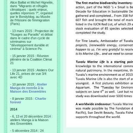
Alice Baillat et Michel Hignette,
dans "Migrants et réfugiés
climatiques : quels enjeux,
quelles réponses ?", organisé
par le Bondyblog, au Musée
de l'Histoire de l'immigration
(Paris)
- 13 mars 2015 : Projection de
"Nuages au Paradis" et débat
dans le cadre d'un cycle de
séminaires sur
"développement durable et
cinéma" à Science Po.
- 15 janvier 2015 : Réunion
plénière de la Coalition Climat
21
- 13 janvier 2015 : Ateliers Our
Life 21, prises de vue 3/4
avec 4D
- 10 janvier 2015 :
Atelier
Manga de rentrée à la
Maison des Ensembles
- 8 janvier 2015 :
Charlie
forever
2014
- 6, 13 et 20 décembre 2014 :
ateliers Manga à la Maison
des Ensembles
- 5 décembre 2014 : 24