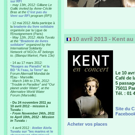
sur RFI
-
may 13th, 2012: Gilliane Le
Gallic invited by Anne-Cécile
Bras at the
C'est pas du
Vent sur RFI
program (RFI)
- 12 mai 2012: Alofa participe à
la
braderie du livre solidaire
organisée par la Ligue de
l'Enseignement (Paris)
-
May 12th, 2012: Alofa Tuvalu
10 avril 2013 - Kent au
at the
"Braderie de livres
solidaire"
organized by the
International Solidarity
Network of NGOs AT belongs
to. (Blanqui Market, Paris 13e)
- 14 au 17 mars 2012:
"
Nuages au Paradis
" et
la
BD "A l'eau, la Terre"
au
Le 10 avr
Forum Alternatif Mondial de
l'Eau - Marseille.
Café de 
-
March 14th to 17th, 2012:
5 passag
"Trouble in Paradise” and “Our
75011 Par
planet under Water”, at the
Alternative World Water
Tél. : 01 
Forum (Marseille).
- Du 24 novembre 2011 au
10 avril 2012 - mission à
Site du C
Tuvalu :
Facebook
- From November 24th, 2011
to April 10th, 2012 - Mission
in Tuvalu :
Acheter vos places
- 4 avril 2012 :
Atelier Alofa
Tuvalu sur "les marins et le