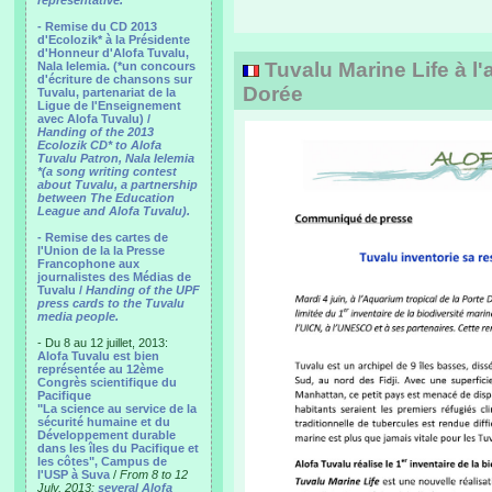
representative.
- Remise du CD 2013
d'Ecolozik* à la Présidente
d'Honneur d'Alofa Tuvalu,
Tuvalu Marine Life à l'
Nala Ielemia. (*un concours
d'écriture de chansons sur
Dorée
Tuvalu, partenariat de la
Ligue de l'Enseignement
avec Alofa Tuvalu) /
Handing of the 2013
Ecolozik CD* to Alofa
Tuvalu Patron, Nala Ielemia
*(a song writing contest
about Tuvalu, a partnership
between The Education
League and Alofa Tuvalu).
- Remise des cartes de
l'Union de la la Presse
Francophone aux
journalistes des Médias de
Tuvalu /
Handing of the UPF
press cards to the Tuvalu
media people.
- Du 8 au 12 juillet, 2013:
Alofa Tuvalu est bien
représentée au 12ème
Congrès scientifique du
Pacifique
"La science au service de la
sécurité humaine et du
Développement durable
dans les îles du Pacifique et
les côtes", Campus de
l'USP à Suva
/
From 8 to 12
July, 2013:
several Alofa