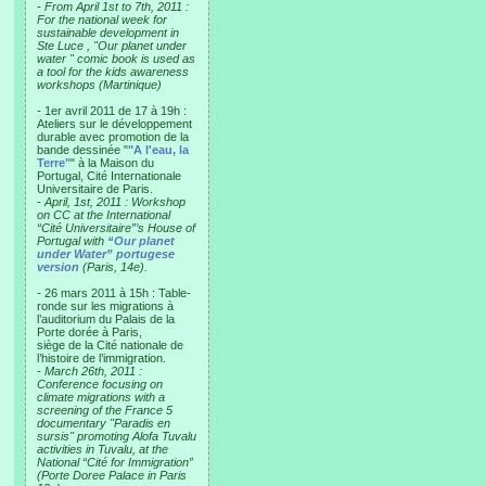
-
From April 1st to 7th, 2011 :
For the national week for
sustainable development in
Ste Luce , "Our planet under
water " comic book is used as
a tool for the kids awareness
workshops (Martinique)
- 1er avril 2011 de 17 à 19h :
Ateliers sur le développement
durable avec promotion de la
bande dessinée "
"A l'eau, la
Terre"
" à la Maison du
Portugal, Cité Internationale
Universitaire de Paris.
-
April, 1st, 2011 : Workshop
on CC at the International
“Cité Universitaire”’s House of
Portugal with
“Our planet
under Water” portugese
version
(Paris, 14e).
- 26 mars 2011 à 15h : Table-
ronde sur les migrations à
l’auditorium du Palais de la
Porte dorée à Paris,
siège de la Cité nationale de
l’histoire de l’immigration.
-
March 26th, 2011 :
Conference focusing on
climate migrations with a
screening of the France 5
documentary "Paradis en
sursis" promoting Alofa Tuvalu
activities in Tuvalu, at the
National “Cité for Immigration”
(Porte Doree Palace in Paris