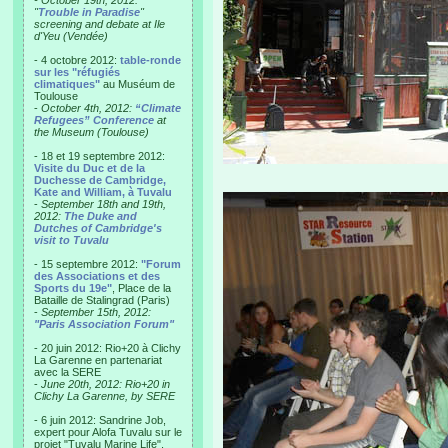
- October 19th, 2012:
"
Trouble in Paradise
"
screening and debate at Ile
d'Yeu (Vendée)
- 4 octobre 2012:
table-ronde
sur les "réfugiés
climatiques"
au Muséum de
Toulouse
-
October 4th, 2012:
“Climate
Refugees” Conference
at
the Museum (Toulouse)
- 18 et 19 septembre 2012:
Visite du Duc et de la
Duchesse de Cambridge,
Kate and William, à Tuvalu
-
September 18th and 19th,
2012:
The Duke and
Dutches of Cambridge's
visit to Tuvalu
- 15 septembre 2012:
"Forum
des Associations et des
Sports du 19e"
, Place de la
Bataille de Stalingrad (Paris)
-
September 15th, 2012:
"Paris Association Forum"
- 20 juin 2012: Rio+20 à Clichy
La Garenne en partenariat
avec la SERE
-
June 20th, 2012: Rio+20 in
Clichy La Garenne, by SERE
- 6 juin 2012: Sandrine Job,
expert pour Alofa Tuvalu sur le
projet "Tuvalu Marine Life",