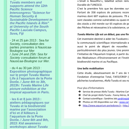
Tuvalu members and
supports attend the 12th
Pacific Science
Intercongress "Science for
Human Security &
Sustainable Development in
the Pacific Islands & Rim"
at University of the South
Pacific Laucala Campus,
Suva, Fiji
- 24 et 25 juin 2013 : Sea for
Society, consultation des
parties prenantes à Nausicaa-
Boulogne sur Mer
/
June 24 and 25th: Sea for
Society consultation forum at
Nausicaa-Boulogne sur Mer.
- du 4 au 30 juin 2013 :
Exposition photographique
sur le projet Tuvalu Marine
Life à l'aquarium de la Porte
Dorée. /
June 4th to 30t,
2013h: Tuvalu Marine Life
picture exhibition at the
tropical aquarium in Paris.
- les 6 et 8 juin 2013 :
ateliers pédagogiques sur
Tuvalu et la biodiversité
marine par l'association
d'Ici et d'Ailleurs à
l'aquarium de la Porte
Dorée. /
June 6th and 8th,
2013: Kid awareness
workshops about Tuvalu