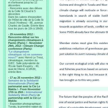
et d’artisanat jusqu’au 12
décembre.
- Rencontre avec des élèves
de la Celle St Cloud le 5
décembre
Dans les salons d’exposition
de l’Hôtel de ville de la Celle St
Cloud (Yvelines) - 8E, avenue
Charles de Gaulle. Entrée libre
tous les jours de 15h à 18h00.
- 29 novembre 2012 :
Rencontre-débat sur les
changements climatiques à
Pantin (Paris) /
- November
29th, 2012 : Climate Change
conference (Paris)
:
"Le changement
climatique: où en sommes-
nous?"
avec Hervé Le Treut,
climatologue, membre du
GIEC. Salle polyvalente de
l’Ecole Saint-Exupéry - 40,
quai de l’Aisne. A 18h30,
entrée libre.
- 17 au 25 novembre 2012 :
Semaine de la Solidarité
Internationale (Paris)
en
partenariat avec la Cie Le
Makila /
- From November
17th to 25th :
International
Solidarity Week (Paris)
in
partnership with la Cie Le
Makila
:
- Exposition photographique :
Tuvalu, la première nation du