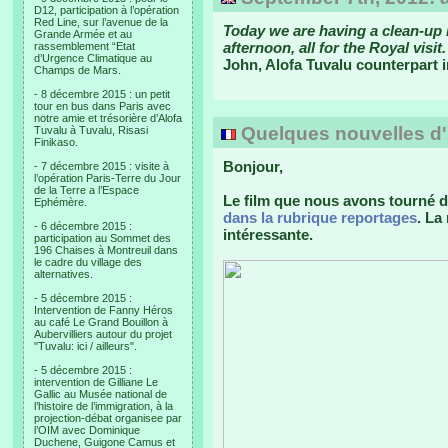
D12, participation à l’opération
Red Line, sur l’avenue de la
Today we are having a clean-up 
Grande Armée et au
afternoon, all for the Royal visi
rassemblement “Etat
d’Urgence Climatique au
John, Alofa Tuvalu counterpart
Champs de Mars.
- 8 décembre 2015 : un petit
tour en bus dans Paris avec
notre amie et trésorière d’Alofa
Quelques nouvelles d'Au
Tuvalu à Tuvalu, Risasi
Finikaso.
Bonjour,
- 7 décembre 2015 : visite à
l’opération Paris-Terre du Jour
de la Terre a l’Espace
Le film que nous avons tourné da
Ephémère.
dans la rubrique reportages
. La
- 6 décembre 2015 :
intéressante.
participation au Sommet des
196 Chaises à Montreuil dans
le cadre du village des
alternatives.
- 5 décembre 2015 :
Intervention de Fanny Héros
au café Le Grand Bouillon à
Aubervilliers autour du projet
"Tuvalu: ici / ailleurs".
- 5 décembre 2015 :
intervention de Gilliane Le
Gallic au Musée national de
l’histoire de l’immigration, à la
projection-débat organisee par
l’OIM avec Dominique
Duchene, Guigone Camus et