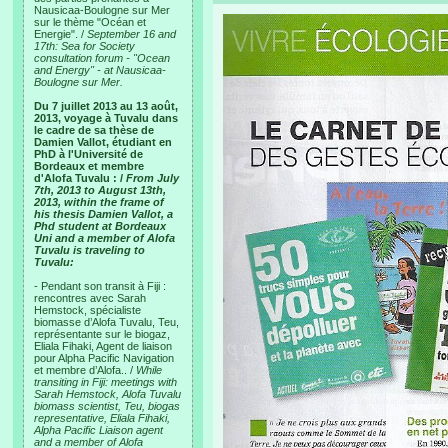
Nausicaa-Boulogne sur Mer
sur le thème "Océan et
Energie". /
September 16 and
17th: Sea for Society
consultation forum - "Ocean
and Energy" - at Nausicaa-
Boulogne sur Mer.
Du 7 juillet 2013 au 13 août,
2013, voyage à Tuvalu dans
le cadre de sa thèse de
Damien Vallot, étudiant en
PhD à l'Université de
Bordeaux et membre
d'Alofa Tuvalu : /
From July
7th, 2013 to August 13th,
2013, within the frame of
his thesis Damien Vallot, a
Phd student at Bordeaux
Uni and a member of Alofa
Tuvalu is traveling to
Tuvalu:
- Pendant son transit à Fiji :
rencontres avec Sarah
Hemstock, spécialiste
biomasse d’Alofa Tuvalu, Teu,
représentante sur le biogaz,
Eliala Fihaki, Agent de liaison
pour Alpha Pacific Navigation
et membre d’Alofa.. /
While
transiting in Fiji: meetings with
Sarah Hemstock, Alofa Tuvalu
biomass scientist, Teu, biogas
representative, Eliala Fihaki,
Alpha Pacific Liaison agent
and a member of Alofa