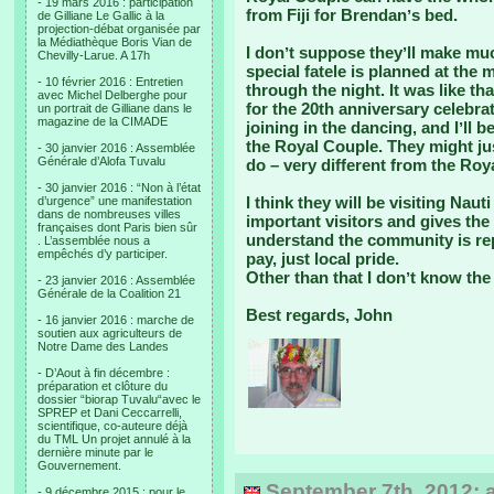
- 19 mars 2016 : participation
from Fiji for Brendanʼs bed.
de Gilliane Le Gallic à la
projection-débat organisée par
la Médiathèque Boris Vian de
I donʼt suppose theyʼll make muc
Chevilly-Larue. A 17h
special fatele is planned at the 
- 10 février 2016 : Entretien
through the night. It was like 
avec Michel Delberghe pour
for the 20th anniversary celebra
un portrait de Gilliane dans le
magazine de la CIMADE
joining in the dancing, and Iʼll 
the Royal Couple. They might just
- 30 janvier 2016 : Assemblée
Générale d’Alofa Tuvalu
do – very different from the Royal
- 30 janvier 2016 : “Non à l’état
I think they will be visiting Nau
d’urgence” une manifestation
dans de nombreuses villes
important visitors and gives the
françaises dont Paris bien sûr
understand the community is repa
. L’assemblée nous a
empêchés d’y participer.
pay, just local pride.
Other than that I donʼt know the 
- 23 janvier 2016 : Assemblée
Générale de la Coalition 21
Best regards, John
- 16 janvier 2016 : marche de
soutien aux agriculteurs de
Notre Dame des Landes
- D’Aout à fin décembre :
préparation et clôture du
dossier “biorap Tuvalu“avec le
SPREP et Dani Ceccarrelli,
scientifique, co-auteure déjà
du TML Un projet annulé à la
dernière minute par le
Gouvernement.
September 7th, 2012: 
- 9 décembre 2015 : pour le