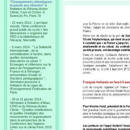
"Changements climatiques:
la parole aux témoins"
à
l'initiative du Réseau Action
Climat, Care et Oxfam. A
Sciences Po, Paris 7è
- 22 mars 2014 : L'archipel
monde, 7ème conférence
grand public du cycle « Iles
laboratoires » organisé par
l'IRD à la bibliothèque de
l’Alcazar, Marseille
- 5 mars 2014 : " La Solidarité
Internationale : de la
sensibilisation à l'action, dans
quelles dynamiques
éducatives se situer ?
Echanges et réflexions sur la
place de l'engagement en
France et à l'étranger ;
présentation d'outils et
d'actions pédagogiques ".
Séminaire jeunesse à
l'initiative de la Ligue de
l'Enseignement Fédération de
Paris
- 30 et 31 janvier 2014 :
Séminaire à l'initiative d'Attac,
CRID et du Réseau Action
Climat - "Quelles mobilisations
et quelles stratégies des
mouvements et organisations
dans la perspective de la
Conférence des Nations-
Unies sur le climat Paris 2015