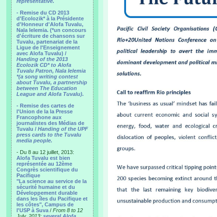
representative.
- Remise du CD 2013
d'Ecolozik* à la Présidente
d'Honneur d'Alofa Tuvalu,
Nala Ielemia. (*un concours
d'écriture de chansons sur
Tuvalu, partenariat de la
Ligue de l'Enseignement
avec Alofa Tuvalu) /
Handing of the 2013
Ecolozik CD* to Alofa
Tuvalu Patron, Nala Ielemia
*(a song writing contest
about Tuvalu, a partnership
between The Education
League and Alofa Tuvalu).
- Remise des cartes de
l'Union de la la Presse
Francophone aux
journalistes des Médias de
Tuvalu /
Handing of the UPF
press cards to the Tuvalu
media people.
- Du 8 au 12 juillet, 2013:
Alofa Tuvalu est bien
représentée au 12ème
Congrès scientifique du
Pacifique
"La science au service de la
sécurité humaine et du
Développement durable
dans les îles du Pacifique et
les côtes", Campus de
l'USP à Suva
/
From 8 to 12
July, 2013:
several Alofa