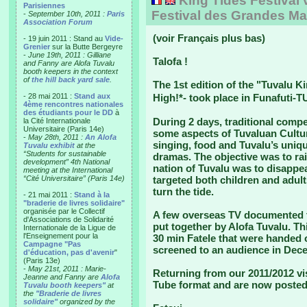
King Tides Festival 
Parisiennes
Festival des Grandes M
-
September 10th, 2011 :
Paris
Association Forum
(voir Français plus bas)
- 19 juin 2011 : Stand au
Vide-
Grenier
sur la Butte Bergeyre
-
June 19th, 2011 : Gilliane
Talofa !
and Fanny are Alofa Tuvalu
booth keepers in the context
of
the hill back yard sale
.
The 1st edition of the "Tuvalu Ki
- 28 mai 2011 :
Stand aux
High!*- took place in Funafuti-
4ème rencontres nationales
des étudiants pour le DD
à
During 2 days, traditional com
la Cité Internationale
Universitaire (Paris 14e)
some aspects of Tuvaluan Cultur
-
May 28th, 2011 :
An Alofa
singing, food and Tuvalu’s uniqu
Tuvalu exhibit
at the
“Students for sustainable
dramas. The objective was to rai
development” 4th National
nation of Tuvalu was to disappea
meeting at the International
“Cité Universitaire” (Paris 14e)
targeted both children and adult
turn the tide.
- 21 mai 2011 :
Stand à la
"braderie de livres solidaire"
organisée par le Collectif
A few overseas TV documented t
d'Associations de Solidarité
put together by Alofa Tuvalu. Th
Internationale de la Ligue de
l'Enseignement pour la
30 min Fatele that were handed
Campagne "Pas
screened to an audience in Dec
d'éducation, pas d'avenir
"
(Paris 13e)
-
May 21st, 2011 : Marie-
Returning from our 2011/2012 visi
Jeanne and Fanny are
Alofa
Tube format and are now posted
Tuvalu booth keepers"
at
the
"Braderie de livres
solidaire"
organized by the