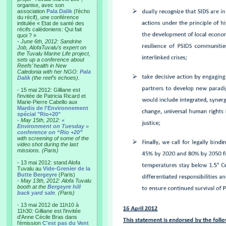
organise, avec son
association
Pala Dalik
(l’écho
du récif), une conférence
intitulée « Etat de santé des
récifs calédoniens: Qui fait
quoi ? »
-
June 6th, 2012: Sandrine
Job, AlofaTuvalu’s expert on
the Tuvalu Marine Life project,
sets up a conference about
Reefs’ health in New
Caledonia with her NGO:
Pala
Dalik
(the reef’s echoes).
- 15 mai 2012: Gilliane est
l'invitée de Patricia Ricard et
Marie-Pierre Cabello aux
Mardis de l'Environnement
spécial "Rio+20"
-
May 15th, 2012:
«
Environment on Tuesday »
conference on “Rio +20”
with screening of some of the
video shot during the last
missions. (Paris)
- 13 mai 2012: stand Alofa
Tuvalu au
Vide-Grenier de la
Butte Bergeyre
(Paris)
-
May 13th, 2012: Alofa Tuvalu
booth at the
Bergeyre hill
back yard sale
. (Paris)
- 13 mai 2012 de 11h10 à
11h30: Gilliane est l'invitée
d'Anne Cécile Bras dans
l'émission
C'est pas du Vent