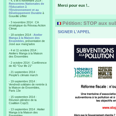
- 4, 5 et 6 novembre 2014 :
Rencontres Nationales de
Merci pour eux !..
l'Education à
l'Environnement et au
Développement Durable
à
Gouville s/Mer
Pétition: STOP aux subv
- 3 novembre 2014 : CA
stratégique du Réseau Action
Climat
SIGNER L'APPEL
- 18 octobre 2014 :
Atelier
Manga à la Maison des
Ensembles
, présentation de
José aux mang'ados
- 4 et 11 octobre 2014 :
Ateliers Manga à la Maison
des Ensembles
- 2 octobre 2014 : Conférence
de 4D "Our life 21"
- 21 septembre 2014 :
People's climate march
- 19 septembre 2014 :
Vendredi solidaire de rentrée à
la Maison de Ensembles,
Paris 13e
- 15 septembre 2014 :
Réunion plénière de la
Coalition Cop21
- 13 septembre 2014 : Atelier
Manga à la Maison des
Ensembles