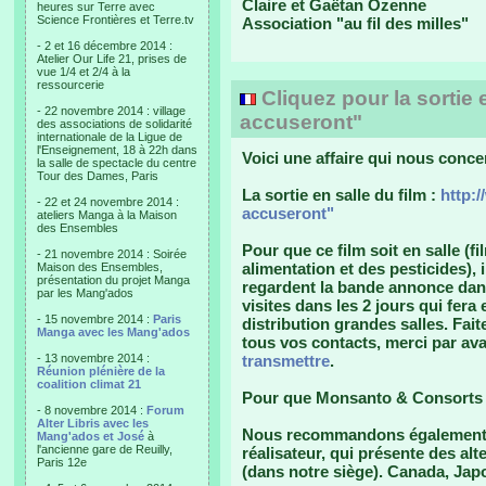
Claire et Gaëtan Ozenne
heures sur Terre avec
Science Frontières et Terre.tv
Association "au fil des milles"
- 2 et 16 décembre 2014 :
Atelier Our Life 21, prises de
vue 1/4 et 2/4 à la
ressourcerie
Cliquez pour la sortie
- 22 novembre 2014 : village
accuseront"
des associations de solidarité
internationale de la Ligue de
l'Enseignement, 18 à 22h dans
Voici une affaire qui nous con
la salle de spectacle du centre
Tour des Dames, Paris
La sortie en salle du film :
http:
- 22 et 24 novembre 2014 :
accuseront"
ateliers Manga à la Maison
des Ensembles
Pour que ce film soit en salle (
- 21 novembre 2014 : Soirée
alimentation et des pesticides)
Maison des Ensembles,
présentation du projet Manga
regardent la bande annonce dans
par les Mang'ados
visites dans les 2 jours qui fera
- 15 novembre 2014 :
Paris
distribution grandes salles. Faite
Manga avec les Mang'ados
tous vos contacts, merci par av
- 13 novembre 2014 :
transmettre
.
Réunion plénière de la
coalition climat 21
Pour que Monsanto & Consorts ne
- 8 novembre 2014 :
Forum
Alter Libris avec les
Nous recommandons également "
Mang'ados et José
à
l'ancienne gare de Reuilly,
réalisateur, qui présente des alt
Paris 12e
(dans notre siège). Canada, Jap