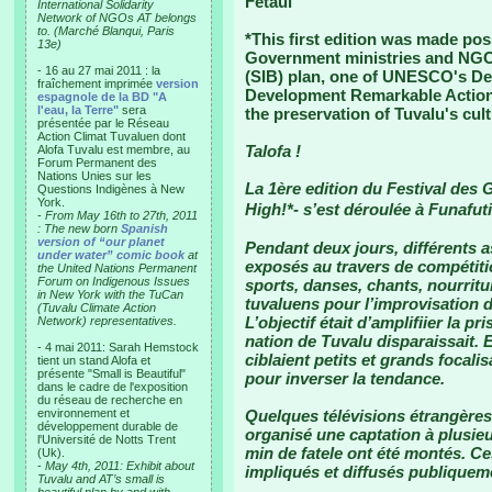
Fetaui
International Solidarity
Network of NGOs AT belongs
to. (Marché Blanqui, Paris
*This first edition was made pos
13e)
Government ministries and NGO's.
- 16 au 27 mai 2011 : la
(SIB) plan, one of UNESCO's De
fraîchement imprimée
version
Development Remarkable Actions,
espagnole de la BD "A
l'eau, la Terre"
sera
the preservation of Tuvalu's cult
présentée par le Réseau
Action Climat Tuvaluen dont
Talofa !
Alofa Tuvalu est membre, au
Forum Permanent des
Nations Unies sur les
La 1ère edition du Festival des
Questions Indigènes à New
York.
High!*- s’est déroulée à Funafu
-
From May 16th to 27th, 2011
: The new born
Spanish
version of “our planet
Pendant deux jours, différents a
under water” comic book
at
exposés au travers de compétiti
the United Nations Permanent
Forum on Indigenous Issues
sports, danses, chants, nourritu
in New York with the TuCan
tuvaluens pour l’improvisation de
(Tuvalu Climate Action
L’objectif était d’amplifiier la p
Network) representatives.
nation de Tuvalu disparaissait. En
- 4 mai 2011: Sarah Hemstock
ciblaient petits et grands focal
tient un stand Alofa et
présente "Small is Beautiful"
pour inverser la tendance.
dans le cadre de l'exposition
du réseau de recherche en
environnement et
Quelques télévisions étrangères
développement durable de
organisé une captation à plusie
l'Université de Notts Trent
min de fatele ont été montés. C
(Uk).
-
May 4th, 2011: Exhibit about
impliqués et diffusés publique
Tuvalu and AT’s small is