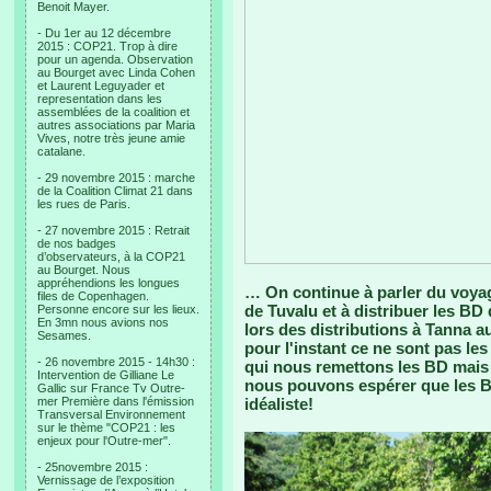
Benoit Mayer.
- Du 1er au 12 décembre
2015 : COP21. Trop à dire
pour un agenda. Observation
au Bourget avec Linda Cohen
et Laurent Leguyader et
representation dans les
assemblées de la coalition et
autres associations par Maria
Vives, notre très jeune amie
catalane.
- 29 novembre 2015 : marche
de la Coalition Climat 21 dans
les rues de Paris.
- 27 novembre 2015 : Retrait
de nos badges
d’observateurs, à la COP21
au Bourget. Nous
appréhendions les longues
… On continue à parler du voyag
files de Copenhagen.
de Tuvalu et à distribuer les BD
Personne encore sur les lieux.
En 3mn nous avions nos
lors des distributions à Tanna a
Sesames.
pour l'instant ce ne sont pas les
- 26 novembre 2015 - 14h30 :
qui nous remettons les BD mais la
Intervention de Gilliane Le
nous pouvons espérer que les 
Gallic sur France Tv Outre-
mer Première dans l'émission
idéaliste!
Transversal Environnement
sur le thème "COP21 : les
enjeux pour l'Outre-mer".
- 25novembre 2015 :
Vernissage de l’exposition