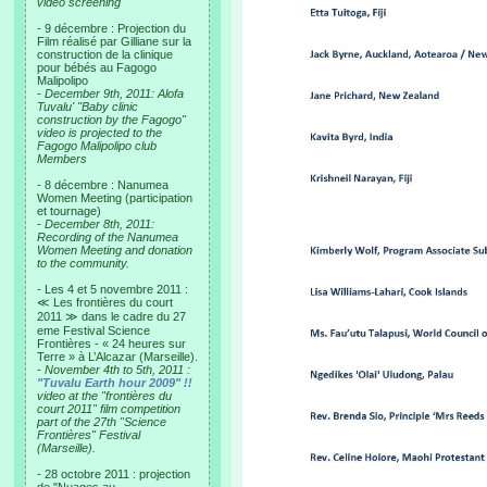
video screening
- 9 décembre : Projection du
Film réalisé par Gilliane sur la
construction de la clinique
pour bébés au Fagogo
Malipolipo
-
December 9th, 2011: Alofa
Tuvalu' "Baby clinic
construction by the Fagogo"
video is projected to the
Fagogo Malipolipo club
Members
- 8 décembre : Nanumea
Women Meeting (participation
et tournage)
-
December 8th, 2011:
Recording of the Nanumea
Women Meeting and donation
to the community.
- Les 4 et 5 novembre 2011 :
≪ Les frontières du court
2011 ≫ dans le cadre du 27
eme Festival Science
Frontières - « 24 heures sur
Terre » à L’Alcazar (Marseille).
-
November 4th to 5th, 2011 :
"Tuvalu Earth hour 2009" !!
video at the "frontières du
court 2011" film competition
part of the 27th "Science
Frontières" Festival
(Marseille).
- 28 octobre 2011 : projection