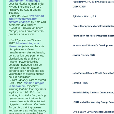
changement climatique"
pour les étudiants marins du
Nivaga II organisé par et à
l'initiative de Kaio (Funafuti -
Tuvalu).
-
April 4th, 2012 :
Workshop
about "seafarers and
climate change"
by Kaio with
seafarers and trainees
(Funafuti – Tuvalu, on board
Nivaga) about environmental
practices on vessels.
- Du 17 janvier au 24 mars
2012:
Mission biogaz à
Nanumea
(mise en place de
récupérateurs d'eau,
remplacement des réchauds,
construction des porcheries,
distributions de graines et
mise en place de jardins
potagers, nouveau train de
formation pour un usage
pérenne des 4 unités par les
volontaires et ateliers publics
pour la population)
-
From January 13th to March
24th, 2012 :
Mission biogas
in Nanumea
Objectives :
insuring that the four digesters
implemented late 2010 are
working to satisfaction, setting
up one water tank at each
owners' place, build individual
piggeries, setting up the basis
for garden, training owners
and workers as well as raising
awareness among the Island