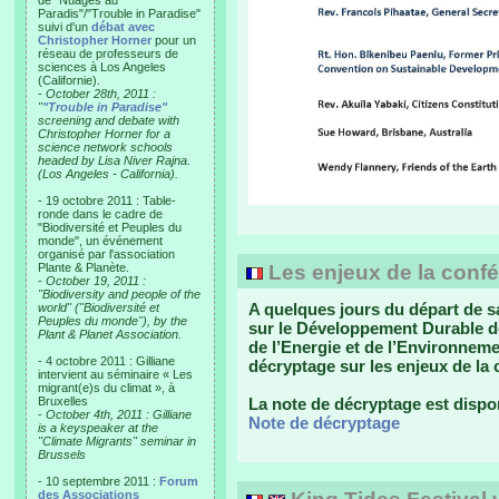
de "Nuages au
Paradis"/"Trouble in Paradise"
suivi d'un
débat avec
Christopher Horner
pour un
réseau de professeurs de
sciences à Los Angeles
(Californie).
-
October 28th, 2011 :
"
"Trouble in Paradise"
screening and debate with
Christopher Horner for a
science network schools
headed by Lisa Niver Rajna.
(Los Angeles - California).
- 19 octobre 2011 : Table-
ronde dans le cadre de
"Biodiversité et Peuples du
monde", un événement
organisé par l'association
Plante & Planète.
Les enjeux de la confé
-
October 19, 2011 :
"Biodiversity and people of the
A quelques jours du départ de 
world" ("Biodiversité et
Peuples du monde"), by the
sur le Développement Durable de 
Plant & Planet Association.
de l’Energie et de l’Environnem
- 4 octobre 2011 : Gilliane
décryptage sur les enjeux de la 
intervient au séminaire « Les
migrant(e)s du climat », à
Bruxelles
La note de décryptage est dispon
-
October 4th, 2011 : Gilliane
Note de décryptage
is a keyspeaker at the
"Climate Migrants" seminar in
Brussels
- 10 septembre 2011 :
Forum
des Associations