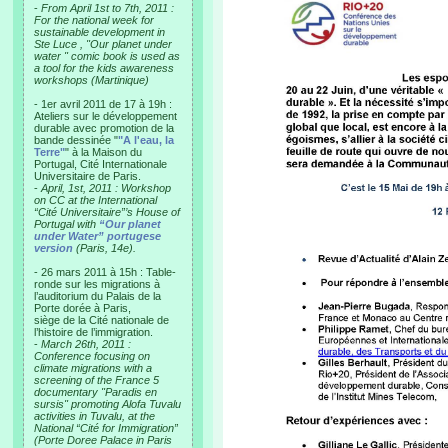
-
From April 1st to 7th, 2011 :
For the national week for
sustainable development in
Ste Luce , "Our planet under
water " comic book is used as
a tool for the kids awareness
workshops (Martinique)
- 1er avril 2011 de 17 à 19h :
Ateliers sur le développement
durable avec promotion de la
bande dessinée "
"A l'eau, la
Terre"
" à la Maison du
Portugal, Cité Internationale
Universitaire de Paris.
-
April, 1st, 2011 : Workshop
on CC at the International
“Cité Universitaire”’s House of
Portugal with
“Our planet
under Water” portugese
version
(Paris, 14e).
- 26 mars 2011 à 15h : Table-
ronde sur les migrations à
l’auditorium du Palais de la
Porte dorée à Paris,
siège de la Cité nationale de
l’histoire de l’immigration.
-
March 26th, 2011 :
Conference focusing on
climate migrations with a
screening of the France 5
documentary "Paradis en
sursis" promoting Alofa Tuvalu
activities in Tuvalu, at the
National “Cité for Immigration”
(Porte Doree Palace in Paris