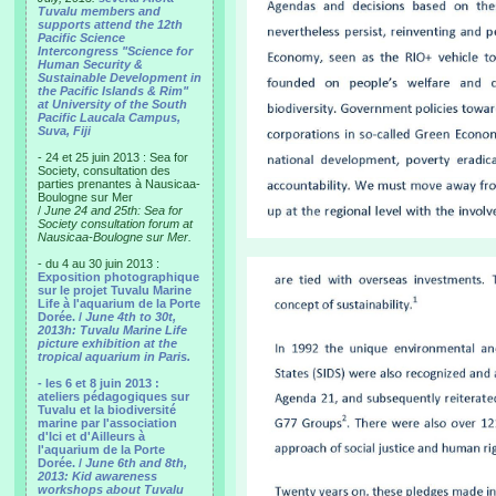
Tuvalu members and
supports attend the 12th
Pacific Science
Intercongress "Science for
Human Security &
Sustainable Development in
the Pacific Islands & Rim"
at University of the South
Pacific Laucala Campus,
Suva, Fiji
- 24 et 25 juin 2013 : Sea for
Society, consultation des
parties prenantes à Nausicaa-
Boulogne sur Mer
/
June 24 and 25th: Sea for
Society consultation forum at
Nausicaa-Boulogne sur Mer.
- du 4 au 30 juin 2013 :
Exposition photographique
sur le projet Tuvalu Marine
Life à l'aquarium de la Porte
Dorée. /
June 4th to 30t,
2013h: Tuvalu Marine Life
picture exhibition at the
tropical aquarium in Paris.
- les 6 et 8 juin 2013 :
ateliers pédagogiques sur
Tuvalu et la biodiversité
marine par l'association
d'Ici et d'Ailleurs à
l'aquarium de la Porte
Dorée. /
June 6th and 8th,
2013: Kid awareness
workshops about Tuvalu