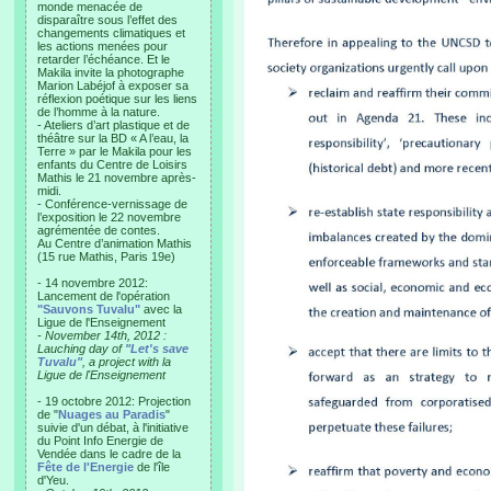
monde menacée de
disparaître sous l’effet des
changements climatiques et
les actions menées pour
retarder l’échéance. Et le
Makila invite la photographe
Marion Labéjof à exposer sa
réflexion poétique sur les liens
de l’homme à la nature.
- Ateliers d’art plastique et de
théâtre sur la BD « A l’eau, la
Terre » par le Makila pour les
enfants du Centre de Loisirs
Mathis le 21 novembre après-
midi.
- Conférence-vernissage de
l’exposition le 22 novembre
agrémentée de contes.
Au Centre d’animation Mathis
(15 rue Mathis, Paris 19e)
- 14 novembre 2012:
Lancement de l'opération
"Sauvons Tuvalu"
avec la
Ligue de l'Enseignement
- November 14th, 2012 :
Lauching day of
"Let's save
Tuvalu"
, a project with la
Ligue de l'Enseignement
- 19 octobre 2012: Projection
de "
Nuages au Paradis
"
suivie d'un débat, à l'initiative
du Point Info Energie de
Vendée dans le cadre de la
Fête de l'Energie
de l'île
d'Yeu.