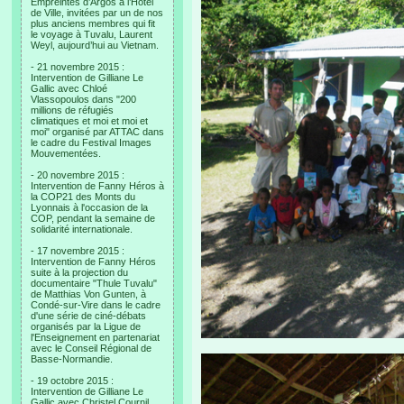
Empreintes d’Argos à l’Hotel
de Ville, invitées par un de nos
plus anciens membres qui fit
le voyage à Tuvalu, Laurent
Weyl, aujourd’hui au Vietnam.
- 21 novembre 2015 :
Intervention de Gilliane Le
Gallic avec Chloé
Vlassopoulos dans "200
millions de réfugiés
climatiques et moi et moi et
moi" organisé par ATTAC dans
le cadre du Festival Images
Mouvementées.
- 20 novembre 2015 :
Intervention de Fanny Héros à
la COP21 des Monts du
Lyonnais à l'occasion de la
COP, pendant la semaine de
solidarité internationale.
- 17 novembre 2015 :
Intervention de Fanny Héros
suite à la projection du
documentaire "Thule Tuvalu"
de Matthias Von Gunten, à
Condé-sur-Vire dans le cadre
d'une série de ciné-débats
organisés par la Ligue de
l'Enseignement en partenariat
avec le Conseil Régional de
Basse-Normandie.
- 19 octobre 2015 :
Intervention de Gilliane Le
Gallic avec Christel Cournil,