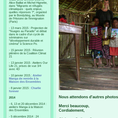
Alice Baillat et Michel Hignette,
dans "Migrants et réfugiés
climatiques : quels enjeux,
quelles réponses ?", organisé
par le Bondyblog, au Musée
de l'Histoire de l'immigration
(Paris)
- 13 mars 2015 : Projection de
"Nuages au Paradis" et débat
dans le cadre d'un cycle de
séminaires sur
"développement durable et
cinéma" à Science Po.
- 15 janvier 2015 : Réunion
plénière de la Coalition Climat
21
- 13 janvier 2015 : Ateliers Our
Life 21, prises de vue 3/4
avec 4D
- 10 janvier 2015 :
Atelier
Manga de rentrée à la
Maison des Ensembles
- 8 janvier 2015 :
Charlie
forever
Nous attendons d'autres photos 
2014
- 6, 13 et 20 décembre 2014 :
Merci beaucoup,
ateliers Manga à la Maison
Cordialement,
des Ensembles
- 5 décembre 2014 : 24