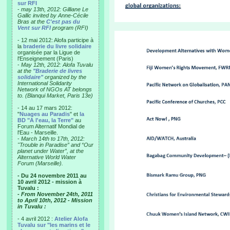
sur RFI
-
may 13th, 2012: Gilliane Le
Gallic invited by Anne-Cécile
Bras at the
C'est pas du
Vent sur RFI
program (RFI)
- 12 mai 2012: Alofa participe à
la
braderie du livre solidaire
organisée par la Ligue de
l'Enseignement (Paris)
-
May 12th, 2012: Alofa Tuvalu
at the
"Braderie de livres
solidaire"
organized by the
International Solidarity
Network of NGOs AT belongs
to. (Blanqui Market, Paris 13e)
- 14 au 17 mars 2012:
"
Nuages au Paradis
" et
la
BD "A l'eau, la Terre"
au
Forum Alternatif Mondial de
l'Eau - Marseille.
-
March 14th to 17th, 2012:
"Trouble in Paradise” and “Our
planet under Water”, at the
Alternative World Water
Forum (Marseille).
- Du 24 novembre 2011 au
10 avril 2012 - mission à
Tuvalu :
- From November 24th, 2011
to April 10th, 2012 - Mission
in Tuvalu :
- 4 avril 2012 :
Atelier Alofa
Tuvalu sur "les marins et le