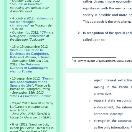
- October 19th, 2012:
"
Trouble in Paradise
"
screening and debate at Ile
d'Yeu (Vendée)
- 4 octobre 2012:
table-ronde
sur les "réfugiés
climatiques"
au Muséum de
Toulouse
-
October 4th, 2012:
“Climate
Refugees” Conference
at
the Museum (Toulouse)
- 18 et 19 septembre 2012:
Visite du Duc et de la
Duchesse de Cambridge,
Kate and William, à Tuvalu
-
September 18th and 19th,
2012:
The Duke and
Dutches of Cambridge's
visit to Tuvalu
- 15 septembre 2012:
"Forum
des Associations et des
Sports du 19e"
, Place de la
Bataille de Stalingrad (Paris)
-
September 15th, 2012:
"Paris Association Forum"
- 20 juin 2012: Rio+20 à Clichy
La Garenne en partenariat
avec la SERE
-
June 20th, 2012: Rio+20 in
Clichy La Garenne, by SERE
- 6 juin 2012: Sandrine Job,
expert pour Alofa Tuvalu sur le
projet "Tuvalu Marine Life",