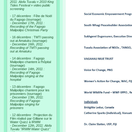
2011: Alofa Tuvalu « 2010 King
Tides Festival » video public
screening
- 17 décembre : Fête de Noël
du Fagogo (tournage)
-
December 17th, 2011 :
Recording of the Fagogo
Malipolipo Christmas Party
- 16 décembre : TMTI passing
out at Amatuku (tournage)
-
December 16th, 2011 :
Recording of TMTI passing
out at Amatuku
- 14 décembre : Fagogo
Malipolipo chantent à l'hôpital
(tournage)
-
December 14th, 2011 :
Recording of Fagogo
Malipolipo singing at the
hospital
- 13 décembre : Fagogo
Malipolipo chantent pour les
prisonniers (tournage)
-
December 13th, 2011:
Recording of Fagogo
Malipolipo singing for
prisoners
- 12 décembre : Projection du
Film réalisé par Gilliane sur le
Water Quizz à IRWM
-
December 12th, 2011: Alofa
Tuvalu "IRWM Water Quizz"