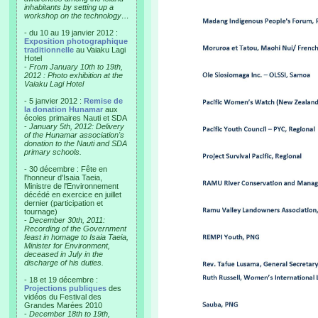
inhabitants by setting up a
workshop on the technology…
- du 10 au 19 janvier 2012 :
Exposition photographique
traditionnelle
au Vaiaku Lagi
Hotel
-
From January 10th to 19th,
2012 : Photo exhibition at the
Vaiaku Lagi Hotel
- 5 janvier 2012 :
Remise de
la donation Hunamar
aux
écoles primaires Nauti et SDA
-
January 5th, 2012: Delivery
of the Hunamar association's
donation to the Nauti and SDA
primary schools.
- 30 décembre : Fête en
l'honneur d'Isaia Taeia,
Ministre de l'Environnement
décédé en exercice en juillet
dernier (participation et
tournage)
-
December 30th, 2011:
Recording of the Government
feast in homage to Isaia Taeia,
Minister for Environment,
deceased in July in the
discharge of his duties.
- 18 et 19 décembre :
Projections publiques
des
vidéos du Festival des
Grandes Marées 2010
-
December 18th to 19th,