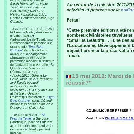
beautiful plan by and with
Sarah Hemstock. at Notts
Au retour de la mission 2011/201
Trent Uni Environment &
activités et postées sur la
chaîne
Sustainability Research
Network Exhibition, DICE
Centre Conference Suite, City
Fetaui
Campus.
- 8 avril 2011 de 10h à 12h30 :
*Cette première édition a été re
Gilliane Le Gallic, Présidente
nombreux Ministères tuvaluens et
d'Alofa Tuvalu et
Ambassadrice de Tuvalu pour
“Small is Beautiful”, l’une des 
l'Environnement participe à la
l’Education au Développement D
table-ronde "
Bye, Bye,
objectif premier la préservation d
Culture
" dans le cadre du
colloque "Le changement
Tuvalu.
climatique un défi pour le
patrimoine mondial" à l'initiative
de l'Université de Versailles St
Quentin, au Palais de la
Découverte à Paris.
15 mai 2012: Mardi de 
-
April 8,2011 : Gilliane Le
Gallic, Alofa Tuvalu President
réussir?"
and Tuvalu goodwill
ambassador for the
environment is a key speaker
at the Saint Quentin
University’s conference, "
Bye,
Bye, Culture
" about CC and
culture loss at the Palais de la
Decouverte, (Paris, 8e).
- 1er au 7 avril 2011 :
"A
l'eau, la Terre"
à Ste Luce
(Martinique) pour des ateliers
avec les primaires pendant la
semaine du développement
durable.