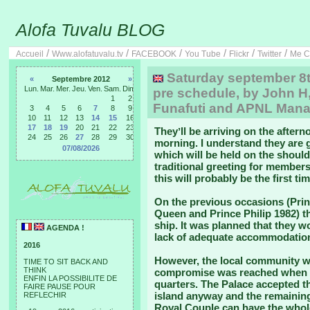
Alofa Tuvalu BLOG
/
/
/
/
/
/
Accueil
Www.alofatuvalu.tv
FACEBOOK
You Tube
Flickr
Twitter
Me C
Saturday september 8th:
«
Septembre 2012
»
Lun.
Mar.
Mer.
Jeu.
Ven.
Sam.
Dim.
pre schedule, by John H,
1
2
Funafuti and APNL Man
3
4
5
6
7
8
9
10
11
12
13
14
15
16
17
18
19
20
21
22
23
Theyʼll be arriving on the after
24
25
26
27
28
29
30
morning. I understand they are g
07/08/2026
which will be held on the should
traditional greeting for members
this will probably be the first tim
On the previous occasions (Prin
Queen and Prince Philip 1982) t
ship. It was planned that they w
AGENDA !
lack of adequate accommodation 
2016
However, the local community wer
TIME TO SIT BACK AND
THINK
compromise was reached when 
ENFIN LA POSSIBILITE DE
quarters. The Palace accepted tha
FAIRE PAUSE POUR
island anyway and the remaining
REFLECHIR
Royal Couple can have the who