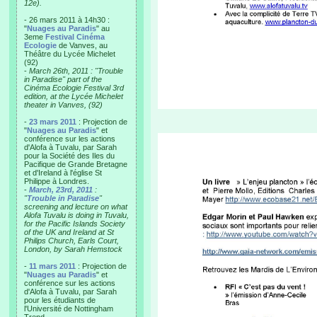
12e).
- 26 mars 2011 à 14h30 :
"
Nuages au Paradis
" au
3eme
Festival Cinéma
Ecologie
de Vanves, au
Théâtre du Lycée Michelet
(92)
-
March 26th, 2011 : "Trouble
in Paradise" part of the
Cinéma Ecologie Festival 3rd
edition, at the Lycée Michelet
theater in Vanves, (92)
-
23 mars 2011
: Projection de
"
Nuages au Paradis
" et
conférence sur les actions
d'Alofa à Tuvalu, par Sarah
pour la Société des Iles du
Pacifique de Grande Bretagne
et d'Ireland à l'église St
Philippe à Londres.
-
March, 23rd, 2011
:
"
Trouble in Paradise
"
screening and lecture on what
Alofa Tuvalu is doing in Tuvalu,
for the Pacific Islands Society
of the UK and Ireland at St
Philips Church, Earls Court,
London, by Sarah Hemstock
-
11 mars 2011
: Projection de
"
Nuages au Paradis
" et
conférence sur les actions
d'Alofa à Tuvalu, par Sarah
pour les étudiants de
l'Université de Nottingham