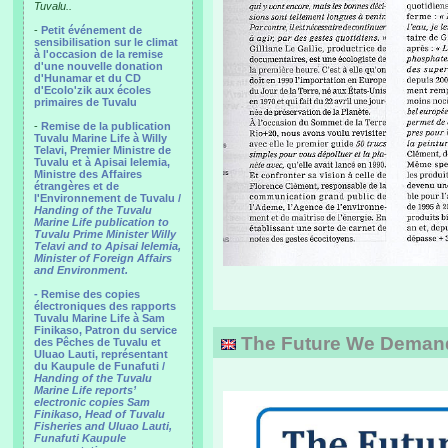
Tuvalu..
-
Petit événement de
sensibilisation sur le climat
à l'occasion de la remise
d'une nouvelle donation
d'Hunamar et du CD
d'Ecolo'zik aux écoles
primaires de Tuvalu
-
Remise de la publication
Tuvalu Marine Life à Willy
Telavi, Premier Ministre de
Tuvalu et à Apisai Ielemia,
Ministre des Affaires
étrangères et de
l'Environnement de Tuvalu /
Handing of the Tuvalu
Marine Life publication to
Tuvalu Prime Minister Willy
Telavi and to Apisai Ielemia,
Minister of Foreign Affairs
and Environment.
- Remise des copies
électroniques des rapports
Tuvalu Marine Life à Sam
Finikaso, Patron du service
The Future We Deman
des Pêches de Tuvalu et
Uluao Lauti, représentant
du Kaupule de Funafuti /
Handing of the Tuvalu
Marine Life reports’
electronic copies Sam
Finikaso, Head of Tuvalu
Fisheries and Uluao Lauti,
Funafuti Kaupule