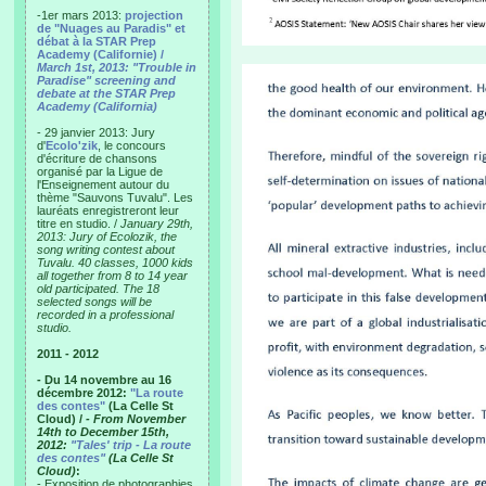
-1er mars 2013:
projection
de "Nuages au Paradis" et
débat à la STAR Prep
Academy (Californie) /
March 1st, 2013: "Trouble in
Paradise" screening and
debate at the STAR Prep
Academy (California)
- 29 janvier 2013: Jury
d'
Ecolo'zik
, le concours
d'écriture de chansons
organisé par la Ligue de
l'Enseignement autour du
thème "Sauvons Tuvalu". Les
lauréats enregistreront leur
titre en studio. /
January 29th,
2013: Jury of Ecolozik, the
song writing contest about
Tuvalu. 40 classes, 1000 kids
all together from 8 to 14 year
old participated. The 18
selected songs will be
recorded in a professional
studio.
2011 - 2012
- Du 14 novembre au 16
décembre 2012:
"La route
des contes"
(La Celle St
Cloud) /
- From November
14th to December 15th,
2012:
"Tales' trip - La route
des contes"
(La Celle St
Cloud)
:
- Exposition de photographies