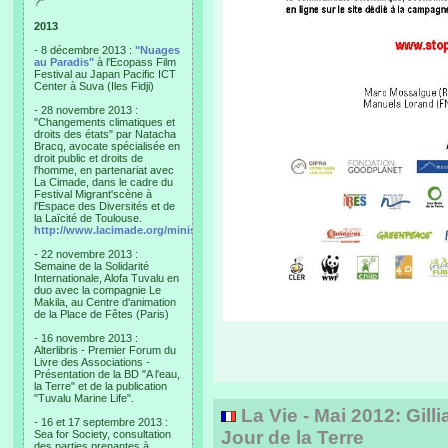
?"
2013
- 8 décembre 2013 :
"Nuages
au Paradis"
à l'Ecopass Film
Festival au Japan Pacific ICT
Center à Suva (Iles Fidji)
- 28 novembre 2013 :
"Changements climatiques et
droits des états" par Natacha
Bracq, avocate spécialisée en
droit public et droits de
l'homme, en partenariat avec
La Cimade, dans le cadre du
Festival Migrant'scène à
l'Espace des Diversités et de
la Laïcité de Toulouse.
http://www.lacimade.org/minisites/migrantscene
- 22 novembre 2013 :
Semaine de la Solidarité
Internationale, Alofa Tuvalu en
duo avec la compagnie Le
Makila, au Centre d'animation
de la Place de Fêtes (Paris)
- 16 novembre 2013 :
Alterlibris - Premier Forum du
Livre des Associations -
Présentation de la BD "A l'eau,
la Terre" et de la publication
"Tuvalu Marine Life".
La Vie - Mai 2012: Gill
- 16 et 17 septembre 2013 :
Jour de la Terre
Sea for Society, consultation
des parties prenantes à