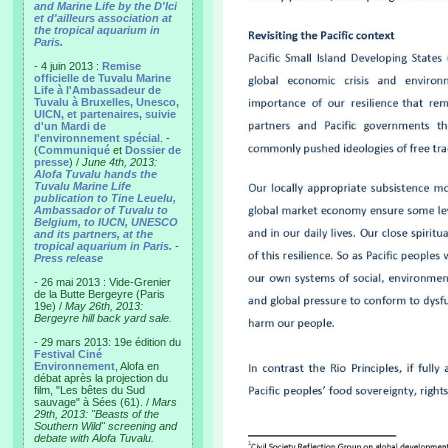
and Marine Life by the D'Ici
et d'ailleurs association at
the tropical aquarium in
Paris.
- 4 juin 2013 :
Remise
officielle de Tuvalu Marine
Life à l'Ambassadeur de
Tuvalu à Bruxelles, Unesco,
UICN, et partenaires, suivie
d'un Mardi de
l'environnement spécial
. -
(
Communiqué
et
Dossier de
presse
) /
June 4th, 2013:
Alofa Tuvalu hands the
Tuvalu Marine Life
publication to Tine Leuelu,
Ambassador of Tuvalu to
Belgium, to IUCN, UNESCO
and its partners, at the
tropical aquarium in Paris.
-
Press release
- 26 mai 2013 : Vide-Grenier
de la Butte Bergeyre (Paris
19e) /
May 26th, 2013:
Bergeyre hill back yard sale.
- 29 mars 2013: 19e édition du
Festival Ciné
Environnement
, Alofa en
débat après la projection du
film, "Les bêtes du Sud
sauvage" à Sées (61). /
Mars
29th, 2013: "Beasts of the
Southern Wild" screening and
debate with Alofa Tuvalu.