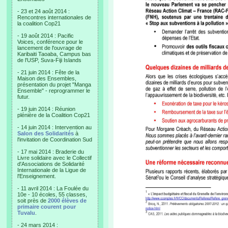
- 23 et 24 août 2014 :
Rencontres internationales de
la coalition Cop21
- 19 août 2014 : Pacific
Voices, conférence pour le
lancement de l'ouvrage de
Karibaiti Taoaba, Campus bas
de l'USP, Suva-Fiji Islands
- 21 juin 2014 : Fête de la
Maison des Ensembles,
présentation du projet "Manga
Ensemble" - reprogrammer le
futur.
- 19 juin 2014 : Réunion
plénière de la Coalition Cop21
- 14 juin 2014 : Intervention au
Salon des Solidarités
à
l'invitation de Coordination Sud
- 17 mai 2014 : Braderie du
Livre solidaire avec le Collectif
d'Associations de Solidarité
Internationale de la Ligue de
l'Enseignement.
- 11 avril 2014 : La Foulée du
10e - 10 écoles, 55 classes,
soit près de
2000 élèves de
primaire courent pour
Tuvalu
.
- 24 mars 2014 :