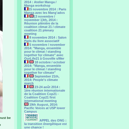
2014 : Atelier Manga /
Manga workshop
15 novembre 2014 : Paris
Manga avec les Mang'ados
13 novembre /
november 13th, 2014 :
Réunion plénière de la
coalition climat 21 / climate
coalition 21 plenary
meeting
8 novembre 2014 : Salon
Paris du livre associatif
5 novembre / november
2014: "Manga, ensemble
pour le climat / standing
together for climate" avec
OurLife21 à Gouville s/Mer
18 octobre / october
2014: "Manga, ensemble
pour le ‎climat / standing
together for climate"
September 21th,
2014: People's climate
march
23-24 août 2014 :
1ère réunion internationale
de la Coalition Cop21 -
Coalition Cop21 first
international meeting
19th August, 2014:
Pacific Voices at USP lower
Campus
must be
APPEL des ONG :
la transition énergétique est
o
une chance !