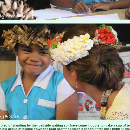
t tired of standing by the roadside waiting so I have come indoors to make a cup of te
a big group of people down the road near the Queen’s coconut tree but I think I’ll st