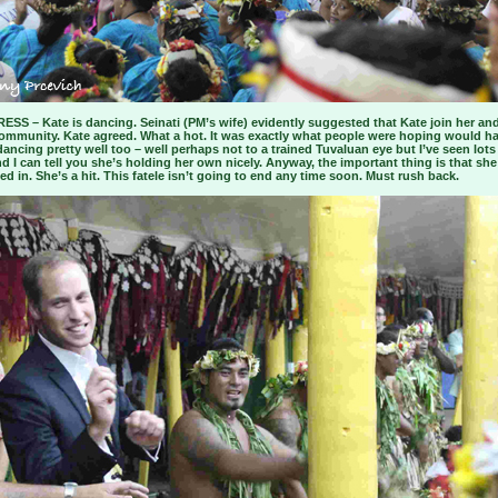
SS – Kate is dancing. Seinati (PM’s wife) evidently suggested that Kate join her an
community. Kate agreed. What a hot. It was exactly what people were hoping would h
dancing pretty well too – well perhaps not to a trained Tuvaluan eye but I’ve seen lots
nd I can tell you she’s holding her own nicely. Anyway, the important thing is that sh
ed in. She’s a hit. This fatele isn’t going to end any time soon. Must rush back.