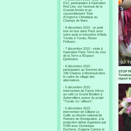
D12, participation à l’opération
Red Line, sur l’avenue de la
Grande Armée et au
rassemblement “Etat
d’Urgence Climatique au
Champs de Mars.
- 8 décembre 2015 : un petit
tour en bus dans Paris avec
notre amie et trésorière d’Alofa
Tuvalu à Tuvalu, Risasi
Finikaso.
- 7 décembre 2015 : visite à
l’opération Paris-Terre du Jour
de la Terre a l’Espace
Ephémère.
- 6 décembre 2015 :
participation au Sommet des
STOP PR
196 Chaises à Montreuil dans
Tuvaluan
le cadre du village des
report b
alternatives.
- 5 décembre 2015 :
Intervention de Fanny Héros
au café Le Grand Bouillon à
Aubervilliers autour du projet
"Tuvalu: ici / ailleurs".
- 5 décembre 2015 :
intervention de Gilliane Le
Gallic au Musée national de
l’histoire de l’immigration, à la
projection-débat organisee par
l’OIM avec Dominique
Duchene, Guigone Camus et