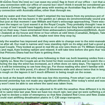
00 metres from the tree) so I can wave my union flag in front of our office – not that 
 any connection with our office of course but I don’t think it would be considered g
I waved a German flag. I might get away with waving an Australian flag but the office
 connection with Australia either, other than through me.
led my water and then found I hadn’t emptied the tea leaves from my previous pot of t
side to dump the tea leaves in the garden as I always do (environmentally sound prac
) but just at that moment I saw William and Kate’s entourage approaching. There was
own the teapot so I just waved it at the Royal Couple. They probably thought I was in
 a cup of tea! I would have happily done so of course but they both smiled at me an
d on their way. I have entertained three ambassadors (simultaneously)(British, Austr
 Zealand) at my house and three or four others at odd times (Canadian, Belgian, Tai
r a prince and a duchess. Well, maybe next time they stop by.
tely the weather has improved and they were able to change over to the mini-maneaba
use after all. Our road is narrow and I was standing right on its edge and had a good 
oyal Couple. They looked as good in real life as one sees them on TV, William looking
 and regal, Kate looking radiant and relaxed. It will take time before she gets that ‘sta
 that Princess Diana had but Kate is getting there.
d Seinati (the PM and his wife) were following in their car, both beaming smiles from 
 rightly so. Now the Couple are at the hotel for their coconut drink and to watch the 
During the day the wind has increased, as it often does on rainy days. The lagoon is 
 it will be interesting to see how they go. For those reading who aren’t familiar with
 Lagoon it’s no little pond, it’s about 15 kilometres wide and about twice that in leng
s rough on the lagoon it isn’t much different to being rough on the ocean.
 to look at the beach while the tide was low this morning. From what I can see of it n
moved yesterday has not made any significant difference. After today’s wind and wa
y won’t even be able to see where the sand was taken from.
y today’s programme had to be adjusted to fit with the weather. How different it is th
d to same time last year. Now we have too much rain; last year we were suffering a 
ly had to declare a state of emergency so that New Zealand Red Cross and New Zeala
 could start airlifting desalination plants in C-130 cargo transports.