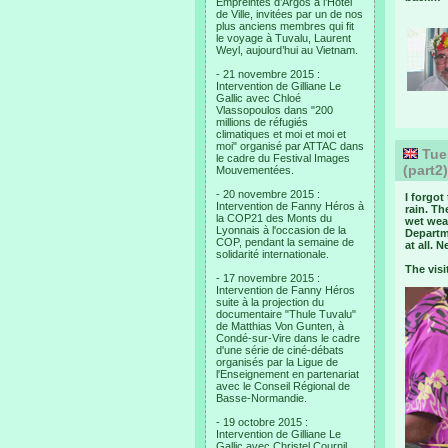
Empreintes d’Argos à l’Hotel
de Ville, invitées par un de nos
plus anciens membres qui fit
le voyage à Tuvalu, Laurent
Weyl, aujourd’hui au Vietnam.
- 21 novembre 2015 :
Intervention de Gilliane Le
Gallic avec Chloé
Vlassopoulos dans "200
millions de réfugiés
climatiques et moi et moi et
moi" organisé par ATTAC dans
Tues
le cadre du Festival Images
(part2
Mouvementées.
- 20 novembre 2015 :
I forgot
Intervention de Fanny Héros à
rain. Th
la COP21 des Monts du
wet weat
Lyonnais à l'occasion de la
Departm
COP, pendant la semaine de
at all. 
solidarité internationale.
The visi
- 17 novembre 2015 :
Intervention de Fanny Héros
suite à la projection du
documentaire "Thule Tuvalu"
de Matthias Von Gunten, à
Condé-sur-Vire dans le cadre
d'une série de ciné-débats
organisés par la Ligue de
l'Enseignement en partenariat
avec le Conseil Régional de
Basse-Normandie.
- 19 octobre 2015 :
Intervention de Gilliane Le
Gallic avec Christel Cournil,