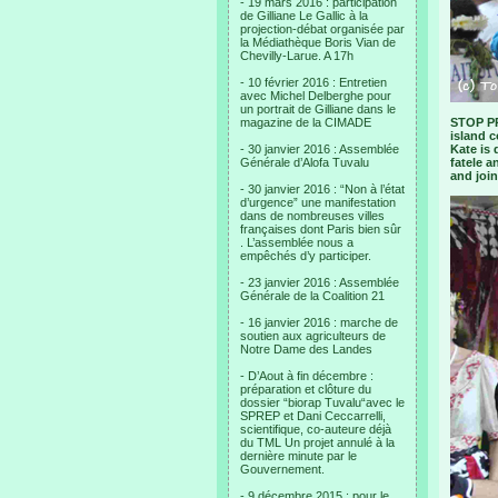
- 19 mars 2016 : participation
de Gilliane Le Gallic à la
projection-débat organisée par
la Médiathèque Boris Vian de
Chevilly-Larue. A 17h
- 10 février 2016 : Entretien
avec Michel Delberghe pour
un portrait de Gilliane dans le
magazine de la CIMADE
STOP PRE
island 
- 30 janvier 2016 : Assemblée
Kate is 
Générale d’Alofa Tuvalu
fatele a
and join
- 30 janvier 2016 : “Non à l’état
d’urgence” une manifestation
dans de nombreuses villes
françaises dont Paris bien sûr
. L’assemblée nous a
empêchés d’y participer.
- 23 janvier 2016 : Assemblée
Générale de la Coalition 21
- 16 janvier 2016 : marche de
soutien aux agriculteurs de
Notre Dame des Landes
- D’Aout à fin décembre :
préparation et clôture du
dossier “biorap Tuvalu“avec le
SPREP et Dani Ceccarrelli,
scientifique, co-auteure déjà
du TML Un projet annulé à la
dernière minute par le
Gouvernement.
- 9 décembre 2015 : pour le