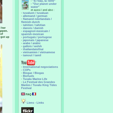
-
"A l'eau, la Terre"
-
"Our planet under
water"
et aussi / and also :
-
tuvaluen / tuvaluan
-
allemand / german
-
flamand-néerlandais /
flemish-dutch
-
tahitien / tahitian
d her
-
danois / danish
appen.
-
espagnol-mexicain /
 of
spanish-mexican
e got up
-
portugais / portugese
-
japonais / japanese
-
arabe / arabic
-
gallois / welsh
-
thaïlandais/thaï
-
vietnamien / vietnamese
-
tamoul / tamil
-
International negociations
- COPs
-
Biogaz / Biogas
-
Biofuels
-
Tuvalu Marine Life
-
Le Festival des Grandes
Marées / Tuvalu King Tides
Festival
FAQ
Liens - Links