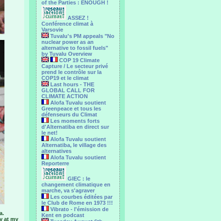
of the Parties : ENOUGH !
ASSEZ !
Conférence climat à
Varsovie
Tuvalu's PM appeals "No
nuclear power as an
alternative to fossil fuels"
by Tuvalu Overview
COP 19 Climate
Capture / Le secteur privé
prend le contrôle sur la
COP19 et le climat
Last hours - THE
GLOBAL CALL FOR
CLIMATE ACTION
Alofa Tuvalu soutient
Greenpeace et tous les
défenseurs du Climat
Les moments forts
d'Alternatiba en direct sur
le net!
Alofa Tuvalu soutient
Alternatiba, le village des
alternatives
Alofa Tuvalu soutient
Reporterre
GIEC : le
changement climatique en
marche, va s'agraver
Les courbes éditées par
le Club de Rome en 1973 !!!
Vibrato - l'émission de
a.
Kent en podcast
ay at my