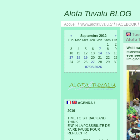
Alofa Tuvalu BLOG
/
/
Accueil
Www.alofatuvalu.tv
FACEBOOK
Tues
«
Septembre 2012
»
Alofa 
Lun.
Mar.
Mer.
Jeu.
Ven.
Sam.
Dim.
1
2
Well I s
3
4
5
6
7
8
9
movemen
10
11
12
13
14
15
16
ever see
17
18
19
20
21
22
23
I’m glad
24
25
26
27
28
29
30
07/08/2026
AGENDA !
2016
TIME TO SIT BACK AND
THINK
ENFIN LA POSSIBILITE DE
FAIRE PAUSE POUR
REFLECHIR