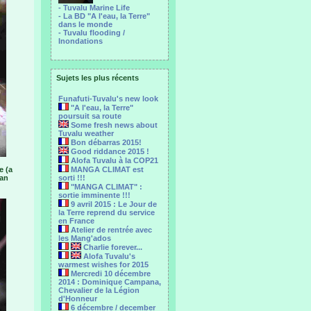
- Tuvalu Marine Life
- La BD "A l'eau, la Terre"
dans le monde
- Tuvalu flooding /
Inondations
Sujets les plus récents
Funafuti-Tuvalu's new look
"A l'eau, la Terre"
poursuit sa route
Some fresh news about
Tuvalu weather
Bon débarras 2015!
Good riddance 2015 !
Alofa Tuvalu à la COP21
e (a
MANGA CLIMAT est
can
sorti !!!
"MANGA CLIMAT" :
sortie imminente !!!
9 avril 2015 : Le Jour de
la Terre reprend du service
en France
Atelier de rentrée avec
les Mang'ados
Charlie forever...
Alofa Tuvalu's
warmest wishes for 2015
Mercredi 10 décembre
2014 : Dominique Campana,
Chevalier de la Légion
d'Honneur
6 décembre / december