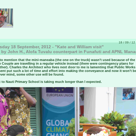
18 / 09 / 12 
day 18 September, 2012 - "Kate and William visit"
) by John H., Alofa Tuvalu counterpart in Funafuti and APNL Mana
 to mention that the mini-maneaba (the one on the truck) wasn’t used because of the
e Couple are travelling in a regular vehicle instead (there were contingency plans for
her). Charles the Architect who lives next door to me is lamenting that Public Works
ent put such a lot of time and effort into making the conveyance and now it won’t b
Never mind, some other use will be found.
t to Nauti Primary School is taking much longer than I expected.