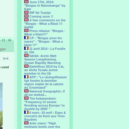
June 17th, 2014:
"Biogas in Nanumanga" by
Kaio
RIP Sir Toaripi
Coming soon !!
A few comments on the
"Biogas - What a Blast !!!
leaflet
Press release: "Biogas -
What a blast!!!"
CP : "Biogaz pour les
- 15 : 39
nazes" - "Biogas - What a
blast !!!"
ger
11 avril 2014 : La Foulée
du 10e
NASA: Arctic Melt
[
en
]
Season Lengthening,
Ocean Rapidly Warming
EarthHour 2014 by Cat,
e used
an Alofa Tuvalu active
member in the Uk
AFP : "Le réchauffement
fait fondre la dernière
région stable de la calotte
du Groenland"
National Geographic: if
all ice melted...
The Independent:
"Frequency of severe
flooding across Europe 'to
double by 2050' "
6 mars -10 avril : Expo &
concerts de Kent aux Trois
Baudets
Artic news: "High
methane levels over the