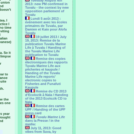
Tuesday August 6th
a union
2013: new PM confirmed in
ood
Tuvalu - the context by new
 doesn’t
opposition parliement of
Tuvalu
Lundi 5 août 2013 :
ea. I
événement avec les écoles
tice I
primaires de Tuvalu, par
 no time
Damien et Kaio pour Alofa
viting
Tuvalu
d
19 juillet 2013 / July
alian
19, 2013: Remise de la
wanese)
publication Tuvalu Marine
Life à Tuvalu / Handing of
the Tuvalu Marine Life
. So it
publication to Tuvalu
glimpse
Remise des copies
électroniques des rapports
r
Tuvalu Marine Life aux
pêcheries et kaupule /
Handing of the Tuvalu
ear to
Marine Life reports’
canoe
electronic copies to
quite
Fisheries and Funafuti
Kaupule
th.
Remise du CD 2013
d'Ecolozik à Nala / Handing
of the 2013 Ecolozik CD to
ow the
Nala
ves one
Remise des cartes
UPF / Handing of the UPF
press card
is year
Tuvalu Marine Life
drought
dans la Presse / in the
nd
media:
July 11, 2013: Good
vibes from Suva, by