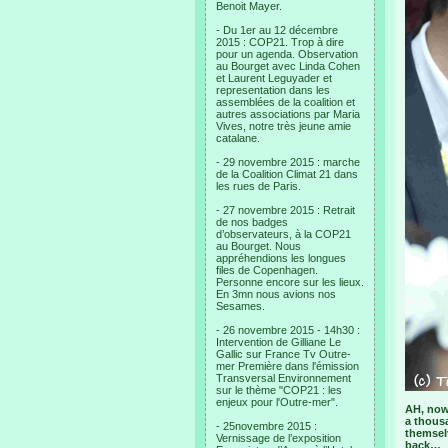
Benoit Mayer.
- Du 1er au 12 décembre
2015 : COP21. Trop à dire
pour un agenda. Observation
au Bourget avec Linda Cohen
et Laurent Leguyader et
representation dans les
assemblées de la coalition et
autres associations par Maria
Vives, notre très jeune amie
catalane.
- 29 novembre 2015 : marche
de la Coalition Climat 21 dans
les rues de Paris.
- 27 novembre 2015 : Retrait
de nos badges
d’observateurs, à la COP21
au Bourget. Nous
appréhendions les longues
files de Copenhagen.
Personne encore sur les lieux.
En 3mn nous avions nos
Sesames.
- 26 novembre 2015 - 14h30 :
Intervention de Gilliane Le
Gallic sur France Tv Outre-
mer Première dans l'émission
Transversal Environnement
sur le thème "COP21 : les
enjeux pour l'Outre-mer".
AH, now
a thous
- 25novembre 2015 :
themselv
Vernissage de l’exposition
back…