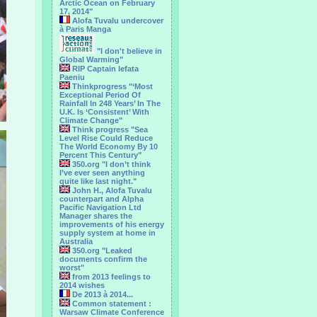
Arctic Ocean on February
17, 2014"
Alofa Tuvalu undercover
à Paris Manga
"I don't believe in
Global Warming"
RIP Captain Iefata
Paeniu
Thinkprogress "‘Most
Exceptional Period Of
Rainfall In 248 Years’ In The
U.K. Is ‘Consistent’ With
Climate Change"
Think progress "Sea
Level Rise Could Reduce
The World Economy By 10
Percent This Century"
350.org "I don’t think
I’ve ever seen anything
quite like last night."
John H., Alofa Tuvalu
counterpart and Alpha
Pacific Navigation Ltd
Manager shares the
improvements of his energy
supply system at home in
Australia
350.org "Leaked
documents confirm the
worst"
from 2013 feelings to
2014 wishes
De 2013 à 2014...
Common statement :
Warsaw Climate Conference