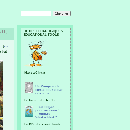
OUTILS PEDAGOGIQUES /
 H.,
EDUCATIONAL TOOLS
[
en
]
e but
Manga Climat
Un Manga sur le
climat pour et par
des ados
Le livret: / the leaflet
-
"Le biogaz
pour les nazes"
-
"Biogas -
What a blast!"
La BD / the comic book: