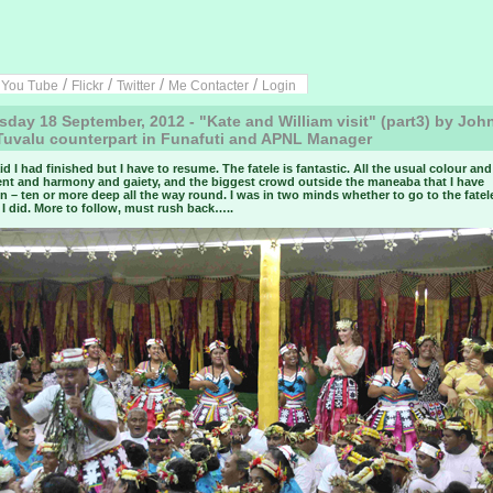
/
/
/
/
/
You Tube
Flickr
Twitter
Me Contacter
Login
day 18 September, 2012 - "Kate and William visit" (part3) by John
Tuvalu counterpart in Funafuti and APNL Manager
aid I had finished but I have to resume. The fatele is fantastic. All the usual colour and
t and harmony and gaiety, and the biggest crowd outside the maneaba that I have
n – ten or more deep all the way round. I was in two minds whether to go to the fatel
 I did. More to follow, must rush back…..