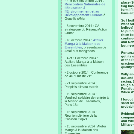
- 4, 5 et 6 novembre 2014 :
place (2
Rencontres Nationales de
flag has
l'Education à
form if 
l'Environnement et au
have any
Développement Durable
à
Gouville s/Mer
So I boi
went out
- 3 novembre 2014 : CA
believe
stratégique du Réseau Action
to put d
Climat
them for
continue
- 18 octobre 2014 :
Atelier
and New
Manga à la Maison des
but neve
Ensembles
, présentation de
José aux mang'ados
Fortuna
got its 
- 4 et 11 octobre 2014 :
of the R
Ateliers Manga à la Maison
gracious
des Ensembles
quality’
- 2 octobre 2014 : Conférence
Willy an
de 4D "Our life 21"
ear, and
racing. 
- 21 septembre 2014 :
rough so
People's climate march
Funafuti
When it’
- 19 septembre 2014 :
Vendredi solidaire de rentrée à
I forgot
la Maison de Ensembles,
sand re
Paris 13e
probabl
- 15 septembre 2014 :
Evidentl
Réunion plénière de la
compare
Coalition Cop21
and Wil
Military
- 13 septembre 2014 : Atelier
Manga à la Maison des
Ensembles