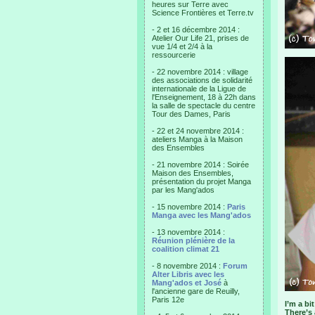
heures sur Terre avec
Science Frontières et Terre.tv
- 2 et 16 décembre 2014 :
Atelier Our Life 21, prises de
vue 1/4 et 2/4 à la
ressourcerie
- 22 novembre 2014 : village
des associations de solidarité
internationale de la Ligue de
l'Enseignement, 18 à 22h dans
la salle de spectacle du centre
Tour des Dames, Paris
- 22 et 24 novembre 2014 :
ateliers Manga à la Maison
des Ensembles
- 21 novembre 2014 : Soirée
Maison des Ensembles,
présentation du projet Manga
par les Mang'ados
- 15 novembre 2014 :
Paris
Manga avec les Mang'ados
- 13 novembre 2014 :
Réunion plénière de la
coalition climat 21
- 8 novembre 2014 :
Forum
Alter Libris avec les
Mang'ados et José
à
l'ancienne gare de Reuilly,
Paris 12e
I’m a bi
There’s 