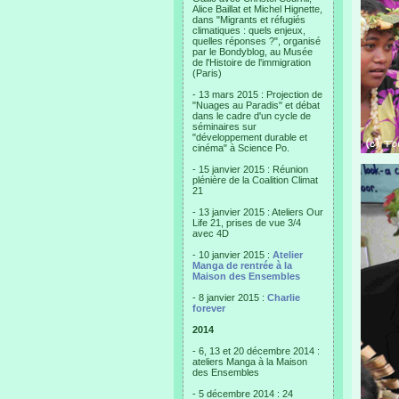
Alice Baillat et Michel Hignette,
dans "Migrants et réfugiés
climatiques : quels enjeux,
quelles réponses ?", organisé
par le Bondyblog, au Musée
de l'Histoire de l'immigration
(Paris)
- 13 mars 2015 : Projection de
"Nuages au Paradis" et débat
dans le cadre d'un cycle de
séminaires sur
"développement durable et
cinéma" à Science Po.
- 15 janvier 2015 : Réunion
plénière de la Coalition Climat
21
- 13 janvier 2015 : Ateliers Our
Life 21, prises de vue 3/4
avec 4D
- 10 janvier 2015 :
Atelier
Manga de rentrée à la
Maison des Ensembles
- 8 janvier 2015 :
Charlie
forever
2014
- 6, 13 et 20 décembre 2014 :
ateliers Manga à la Maison
des Ensembles
- 5 décembre 2014 : 24