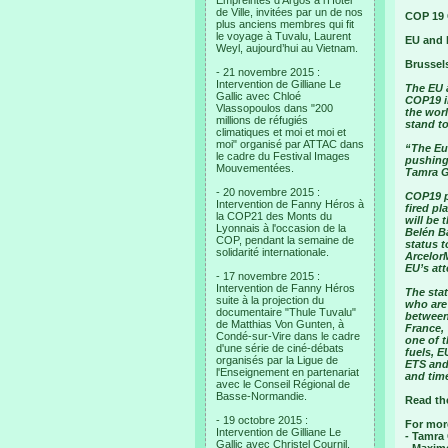
Empreintes d’Argos à l’Hotel
de Ville, invitées par un de nos
COP 19 
plus anciens membres qui fit
le voyage à Tuvalu, Laurent
EU and 
Weyl, aujourd’hui au Vietnam.
Brussel
- 21 novembre 2015 :
Intervention de Gilliane Le
The EU a
Gallic avec Chloé
COP19 i
Vlassopoulos dans "200
the wor
millions de réfugiés
stand to
climatiques et moi et moi et
moi" organisé par ATTAC dans
“The Eu
le cadre du Festival Images
pushing 
Mouvementées.
Tamra G
- 20 novembre 2015 :
COP19 p
Intervention de Fanny Héros à
fired pl
la COP21 des Monts du
will be
Lyonnais à l'occasion de la
Belén B
COP, pendant la semaine de
status 
solidarité internationale.
Arcelor
EU’s at
- 17 novembre 2015 :
Intervention de Fanny Héros
The stat
suite à la projection du
who are 
documentaire "Thule Tuvalu"
between
de Matthias Von Gunten, à
France, 
Condé-sur-Vire dans le cadre
one of t
d'une série de ciné-débats
fuels, E
organisés par la Ligue de
ETS and 
l'Enseignement en partenariat
and time
avec le Conseil Régional de
Basse-Normandie.
Read th
- 19 octobre 2015 :
For mor
Intervention de Gilliane Le
- Tamra
Gallic avec Christel Cournil,