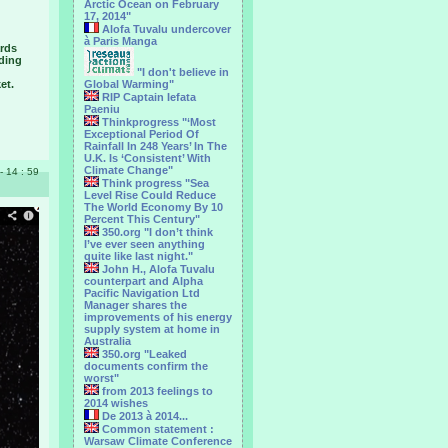
Arctic Ocean on February
17, 2014"
Alofa Tuvalu undercover
à Paris Manga
ards
uding
"I don't believe in
et.
Global Warming"
RIP Captain Iefata
Paeniu
Thinkprogress "‘Most
Exceptional Period Of
Rainfall In 248 Years’ In The
U.K. Is ‘Consistent’ With
Climate Change"
 - 14 : 59
Think progress "Sea
Level Rise Could Reduce
The World Economy By 10
Percent This Century"
350.org "I don’t think
I’ve ever seen anything
quite like last night."
John H., Alofa Tuvalu
counterpart and Alpha
Pacific Navigation Ltd
Manager shares the
improvements of his energy
supply system at home in
Australia
350.org "Leaked
documents confirm the
worst"
from 2013 feelings to
2014 wishes
De 2013 à 2014...
Common statement :
Warsaw Climate Conference