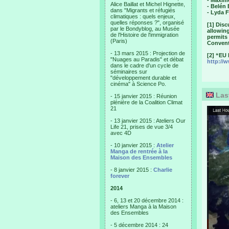
- Maxim
Alice Baillat et Michel Hignette,
- Belén
dans "Migrants et réfugiés
- Lyda F
climatiques : quels enjeux,
quelles réponses ?", organisé
[1] Dis
par le Bondyblog, au Musée
allowin
de l'Histoire de l'immigration
permits
(Paris)
Conventi
- 13 mars 2015 : Projection de
[2] “EU
"Nuages au Paradis" et débat
http://
dans le cadre d'un cycle de
séminaires sur
"développement durable et
cinéma" à Science Po.
Las
- 15 janvier 2015 : Réunion
plénière de la Coalition Climat
21
- 13 janvier 2015 : Ateliers Our
Life 21, prises de vue 3/4
avec 4D
- 10 janvier 2015 :
Atelier
Manga de rentrée à la
Maison des Ensembles
- 8 janvier 2015 :
Charlie
forever
2014
- 6, 13 et 20 décembre 2014 :
ateliers Manga à la Maison
des Ensembles
- 5 décembre 2014 : 24