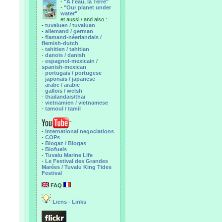
-
"A l'eau, la Terre"
-
"Our planet under
water"
et aussi / and also :
-
tuvaluen / tuvaluan
-
allemand / german
-
flamand-néerlandais /
flemish-dutch
-
tahitien / tahitian
-
danois / danish
-
espagnol-mexicain /
spanish-mexican
-
portugais / portugese
-
japonais / japanese
-
arabe / arabic
-
gallois / welsh
-
thaïlandais/thaï
-
vietnamien / vietnamese
-
tamoul / tamil
-
International negociations
- COPs
-
Biogaz / Biogas
-
Biofuels
-
Tuvalu Marine Life
-
Le Festival des Grandes
Marées / Tuvalu King Tides
Festival
FAQ
Liens - Links