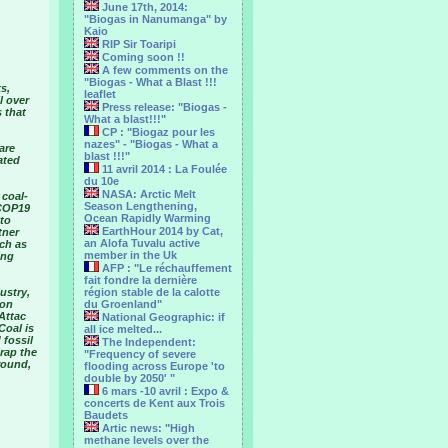
June 17th, 2014:
"Biogas in Nanumanga" by
Kaio
RIP Sir Toaripi
Coming soon !!
A few comments on the
"Biogas - What a Blast !!!
s,
leaflet
l over
Press release: "Biogas -
 that
What a blast!!!"
CP : "Biogaz pour les
nazes" - "Biogas - What a
are
blast !!!"
ated
11 avril 2014 : La Foulée
du 10e
NASA: Arctic Melt
 coal-
Season Lengthening,
“COP19
Ocean Rapidly Warming
 to
EarthHour 2014 by Cat,
tner
an Alofa Tuvalu active
ch as
member in the Uk
ing
AFP : "Le réchauffement
fait fondre la dernière
ustry,
région stable de la calotte
ion
du Groenland"
Attac
National Geographic: if
Coal is
all ice melted...
 fossil
The Independent:
crap the
"Frequency of severe
round,
flooding across Europe 'to
double by 2050' "
6 mars -10 avril : Expo &
concerts de Kent aux Trois
Baudets
Artic news: "High
methane levels over the