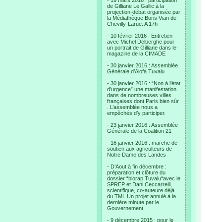
- 19 mars 2016 : participation
de Gilliane Le Gallic à la
projection-débat organisée par
la Médiathèque Boris Vian de
Chevilly-Larue. A 17h
- 10 février 2016 : Entretien
avec Michel Delberghe pour
un portrait de Gilliane dans le
magazine de la CIMADE
- 30 janvier 2016 : Assemblée
Générale d’Alofa Tuvalu
- 30 janvier 2016 : “Non à l’état
d’urgence” une manifestation
dans de nombreuses villes
françaises dont Paris bien sûr
. L’assemblée nous a
empêchés d’y participer.
- 23 janvier 2016 : Assemblée
Générale de la Coalition 21
- 16 janvier 2016 : marche de
soutien aux agriculteurs de
Notre Dame des Landes
- D’Aout à fin décembre :
préparation et clôture du
dossier “biorap Tuvalu“avec le
SPREP et Dani Ceccarrelli,
scientifique, co-auteure déjà
du TML Un projet annulé à la
dernière minute par le
Gouvernement.
- 9 décembre 2015 : pour le