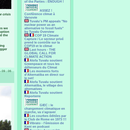
of the Parties : ENOUGH !
ASSEZ !
Conférence climat à
e crisis
Varsovie
Tuvalu's PM appeals "No
nuclear power as an
es we
alternative to fossil fuels"
uption
by Tuvalu Overview
nd the
COP 19 Climate
Capture / Le secteur privé
prend le contrôle sur la
ing
COP19 et le climat
igger
Last hours - THE
GLOBAL CALL FOR
CLIMATE ACTION
Alofa Tuvalu soutient
Greenpeace et tous les
défenseurs du Climat
- 09 : 06
Les moments forts
d'Alternatiba en direct sur
le net!
Alofa Tuvalu soutient
Alternatiba, le village des
alternatives
Alofa Tuvalu soutient
Reporterre
GIEC : le
changement climatique en
marche, va s'agraver
Les courbes éditées par
le Club de Rome en 1973 !!!
Vibrato - l'émission de
Kent en podcast