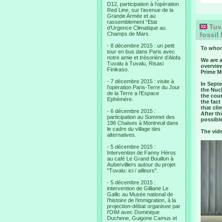
D12, participation à l’opération
Red Line, sur l’avenue de la
Grande Armée et au
rassemblement “Etat
Tuva
d’Urgence Climatique au
Champs de Mars.
fossil
- 8 décembre 2015 : un petit
To whom
tour en bus dans Paris avec
notre amie et trésorière d’Alofa
We are 
Tuvalu à Tuvalu, Risasi
overvie
Finikaso.
Prime Mi
- 7 décembre 2015 : visite à
In Septe
l’opération Paris-Terre du Jour
the Nuc
de la Terre a l’Espace
the cou
Ephémère.
the fact
that cli
- 6 décembre 2015 :
After t
participation au Sommet des
possible
196 Chaises à Montreuil dans
le cadre du village des
The vid
alternatives.
- 5 décembre 2015 :
Intervention de Fanny Héros
au café Le Grand Bouillon à
Aubervilliers autour du projet
"Tuvalu: ici / ailleurs".
- 5 décembre 2015 :
intervention de Gilliane Le
Gallic au Musée national de
l’histoire de l’immigration, à la
projection-débat organisee par
l’OIM avec Dominique
Duchene, Guigone Camus et