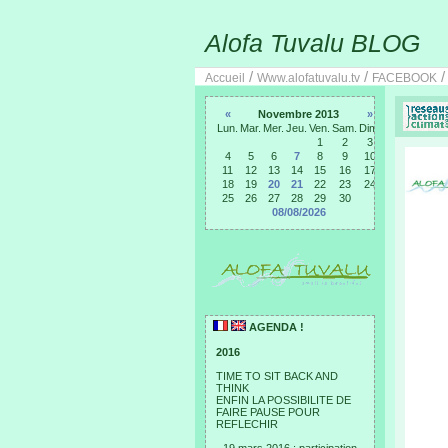
Alofa Tuvalu BLOG
/
/
Accueil
Www.alofatuvalu.tv
FACEBOOK
«
Novembre 2013
»
Lun.
Mar.
Mer.
Jeu.
Ven.
Sam.
Dim.
1
2
3
4
5
6
7
8
9
10
11
12
13
14
15
16
17
18
19
20
21
22
23
24
25
26
27
28
29
30
08/08/2026
AGENDA !
2016
TIME TO SIT BACK AND
THINK
ENFIN LA POSSIBILITE DE
FAIRE PAUSE POUR
REFLECHIR