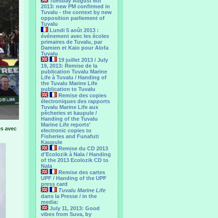
Tuesday August 6th
2013: new PM confirmed in
Tuvalu - the context by new
opposition parliement of
Tuvalu
Lundi 5 août 2013 :
événement avec les écoles
primaires de Tuvalu, par
Damien et Kaio pour Alofa
Tuvalu
19 juillet 2013 / July
19, 2013: Remise de la
publication Tuvalu Marine
Life à Tuvalu / Handing of
the Tuvalu Marine Life
publication to Tuvalu
Remise des copies
électroniques des rapports
Tuvalu Marine Life aux
pêcheries et kaupule /
Handing of the Tuvalu
Marine Life reports’
es avec
electronic copies to
Fisheries and Funafuti
Kaupule
Remise du CD 2013
d'Ecolozik à Nala / Handing
of the 2013 Ecolozik CD to
Nala
Remise des cartes
UPF / Handing of the UPF
press card
Tuvalu Marine Life
dans la Presse / in the
media:
July 11, 2013: Good
vibes from Suva, by