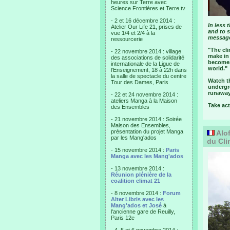
heures sur Terre avec
Science Frontières et Terre.tv
- 2 et 16 décembre 2014 :
In less 
Atelier Our Life 21, prises de
and to s
vue 1/4 et 2/4 à la
messag
ressourcerie
"The cl
- 22 novembre 2014 : village
make in 
des associations de solidarité
becomes 
internationale de la Ligue de
world."
l'Enseignement, 18 à 22h dans
la salle de spectacle du centre
Watch t
Tour des Dames, Paris
undergr
runaway
- 22 et 24 novembre 2014 :
ateliers Manga à la Maison
Take act
des Ensembles
- 21 novembre 2014 : Soirée
Maison des Ensembles,
présentation du projet Manga
Alof
par les Mang'ados
du Cli
- 15 novembre 2014 :
Paris
Manga avec les Mang'ados
- 13 novembre 2014 :
Réunion plénière de la
coalition climat 21
- 8 novembre 2014 :
Forum
Alter Libris avec les
Mang'ados et José
à
l'ancienne gare de Reuilly,
Paris 12e