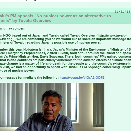
21 / 11 / 13
lu's PM appeals "No nuclear power as an alternative to
 fuels" by Tuvalu Overview
 it may concern:
an NGO based out of Japan and Tuvalu called Tuvalu Overview (http://www.tuvalu-
w.tv/ eng/). We are contacting you as we would like to share an important message fr
nister of Tuvalu regarding Japan's possible use of nuclear power.
mber this year, Nobuteru Ishihara, Japan's Minister of the Environment / Minister of S
lear Emergency Preparedness, visited Tuvalu, took a tour around the island and spok
ntry's Prime Minister Hon. Enele Sopoaga. There, both countries' PMs gained consen
 that island countries are particularly vulnerable to the adverse effects of climate ch
mate change is a matter of life-and-death for the people and the country's existence its
his visit, we had an opportunity to speak with Tuvalu's PM Sopoaga concerning Japan
 use of nuclear power.
eo message for media is the following:
http://youtu.be/biGrA2rQD7E