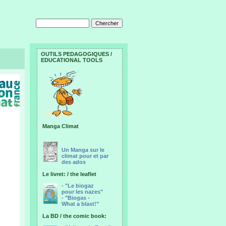
OUTILS PEDAGOGIQUES /
EDUCATIONAL TOOLS
Manga Climat
Un Manga sur le
climat pour et par
des ados
Le livret: / the leaflet
-
"Le biogaz
pour les nazes"
-
"Biogas -
What a blast!"
La BD / the comic book: