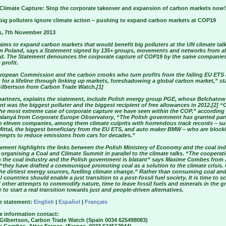
Climate Capture: Stop the corporate takeover and expansion of carbon markets now!
big polluters ignore climate action – pushing to expand carbon markets at COP19
s, 7th November 2013
ims to expand carbon markets that would benefit big polluters at the UN climate talk
n Poland, says a Statement signed by 135+ groups, movements and networks from al
ld. The Statement denounces the corporate capture of COP19 by the same companies
 profit.
ropean Commission and the carbon crooks who turn profits from the failing EU ETS 
for a lifeline through linking up markets, foreshadowing a global carbon market,” st
ilbertson from Carbon Trade Watch.[1]
artners, explains the statement, include Polish energy group PGE, whose Belchatow
ant was the biggest polluter and the biggest recipient of free allowances in 2012.[2] 
 the most extreme case of corporate capture we have seen within the COP,” according
alanyá from Corporate Europe Observatory, “The Polish government has granted par
to eleven companies, among them climate culprits with horrendous track records – su
Mittal, the biggest beneficiary from the EU ETS, and auto maker BMW – who are block
tempts to reduce emissions from cars for decades.”
ement highlights the links between the Polish Ministery of Economy and the coal ind
organising a Coal and Climate Summit in parallel to the climate talks. “The cooperat
 the coal industry and the Polish government is blatant” says Maxime Combes from 
“they have drafted a communiqué promoting coal as a solution to the climate crisis. 
he dirtiest energy sources, fuelling climate change.” Rather than consuming coal and
U countries should enable a just transition to a post-fossil fuel society. It is time to s
other attempts to commodify nature, time to leave fossil fuels and minerals in the g
 to start a real transition towards just and people-driven alternatives.
e statement:
English
|
Español
|
Français
e information contact:
 Gilbertson, Carbon Trade Watch (Spain 0034 625498083)