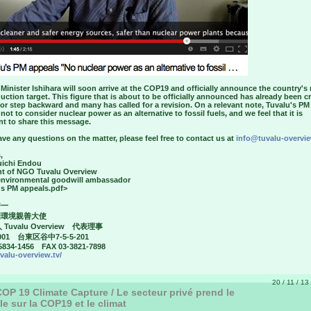
Minister Ishihara will soon arrive at the COP19 and officially announce the country's
uction target. This figure that is about to be officially announced has already been cr
or step backward and many has called for a revision. On a relevant note, Tuvalu's PM
not to consider nuclear power as an alternative to fossil fuels, and we feel that it is
nt to share this message.
ave any questions on the matter, please feel free to contact us at
info@tuvalu-overvie
,
uichi Endou
nt of NGO Tuvalu Overview
environmental goodwill ambassador
's PM appeals.pdf>
秀一
国環境親善大使
 Tuvalu Overview 代表理事
001 台東区谷中7-5-5-201
5834-1456 FAX 03-3821-7898
uvalu-overview.tv/
20 / 11 / 13
OP 19 Climate Capture / Le secteur privé prend le
le sur la COP19 et le climat