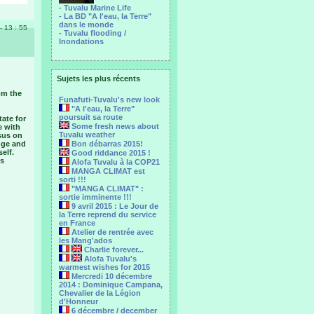
- Tuvalu Marine Life
- La BD "A l'eau, la Terre"
dans le monde
 - 13 : 55
- Tuvalu flooding /
Inondations
Sujets les plus récents
om the
Funafuti-Tuvalu's new look
"A l'eau, la Terre"
poursuit sa route
tate for
Some fresh news about
e with
Tuvalu weather
sus on
ange and
Bon débarras 2015!
elf.
Good riddance 2015 !
's
Alofa Tuvalu à la COP21
MANGA CLIMAT est
sorti !!!
"MANGA CLIMAT" :
sortie imminente !!!
9 avril 2015 : Le Jour de
la Terre reprend du service
en France
Atelier de rentrée avec
les Mang'ados
Charlie forever...
Alofa Tuvalu's
warmest wishes for 2015
Mercredi 10 décembre
2014 : Dominique Campana,
Chevalier de la Légion
d'Honneur
6 décembre / december