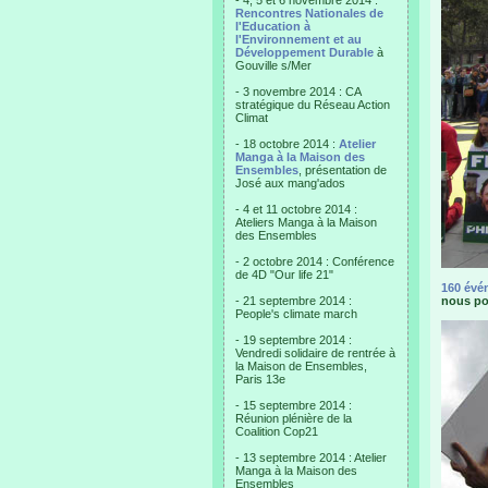
- 4, 5 et 6 novembre 2014 :
Rencontres Nationales de
l'Education à
l'Environnement et au
Développement Durable
à
Gouville s/Mer
- 3 novembre 2014 : CA
stratégique du Réseau Action
Climat
- 18 octobre 2014 :
Atelier
Manga à la Maison des
Ensembles
, présentation de
José aux mang'ados
- 4 et 11 octobre 2014 :
Ateliers Manga à la Maison
des Ensembles
- 2 octobre 2014 : Conférence
de 4D "Our life 21"
160 évé
- 21 septembre 2014 :
nous po
People's climate march
- 19 septembre 2014 :
Vendredi solidaire de rentrée à
la Maison de Ensembles,
Paris 13e
- 15 septembre 2014 :
Réunion plénière de la
Coalition Cop21
- 13 septembre 2014 : Atelier
Manga à la Maison des
Ensembles