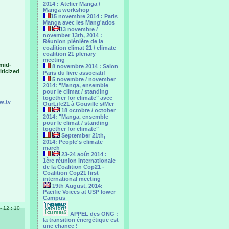
2014 : Atelier Manga /
Manga workshop
15 novembre 2014 : Paris
Manga avec les Mang'ados
13 novembre /
november 13th, 2014 :
Réunion plénière de la
coalition climat 21 / climate
coalition 21 plenary
meeting
 mid-
8 novembre 2014 : Salon
iticized
Paris du livre associatif
5 novembre / november
2014: "Manga, ensemble
pour le climat / standing
together for climate" avec
w.tv
OurLife21 à Gouville s/Mer
18 octobre / october
2014: "Manga, ensemble
pour le ‎climat / standing
together for climate"
September 21th,
2014: People's climate
march
23-24 août 2014 :
1ère réunion internationale
de la Coalition Cop21 -
Coalition Cop21 first
international meeting
19th August, 2014:
Pacific Voices at USP lower
Campus
 - 12 : 10
APPEL des ONG :
la transition énergétique est
une chance !