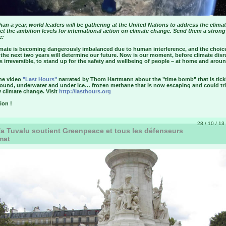
than a year, world leaders will be gathering at the United Nations to address the climat
et the ambition levels for international action on climate change. Send them a strong
e:
imate is becoming dangerously imbalanced due to human interference, and the choic
the next two years will determine our future. Now is our moment, before climate disr
irreversible, to stand up for the safety and wellbeing of people – at home and arou
he video
"Last Hours"
narrated by Thom Hartmann about the "time bomb" that is tick
ound, underwater and under ice… frozen methane that is now escaping and could tr
 climate change. Visit
http://lasthours.org
ion !
28 / 10 / 13 
a Tuvalu soutient Greenpeace et tous les défenseurs
mat