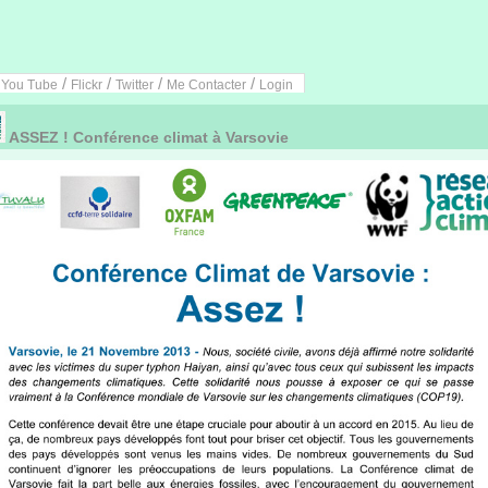
/
/
/
/
/
You Tube
Flickr
Twitter
Me Contacter
Login
ASSEZ ! Conférence climat à Varsovie