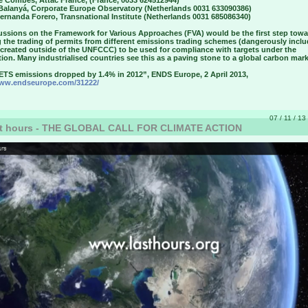
e Combes, Attac France, (France, 0033 624512944)
 Balanyá, Corporate Europe Observatory (Netherlands 0031 633090386)
ernanda Forero, Transnational Institute (Netherlands 0031 685086340)
cussions on the Framework for Various Approaches (FVA) would be the first step tow
g the trading of permits from different emissions trading schemes (dangerously incl
 created outside of the UNFCCC) to be used for compliance with targets under the
on. Many industrialised countries see this as a paving stone to a global carbon mark
 ETS emissions dropped by 1.4% in 2012”, ENDS Europe, 2 April 2013,
www.endseurope.com/31222/
07 / 11 / 13
t hours - THE GLOBAL CALL FOR CLIMATE ACTION