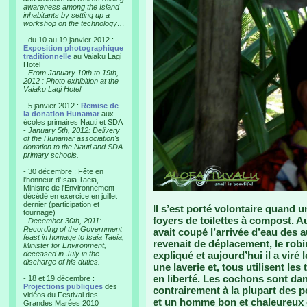
awareness among the Island
inhabitants by setting up a
workshop on the technology…
- du 10 au 19 janvier 2012 :
Exposition photographique
traditionnelle
au Vaiaku Lagi
Hotel
-
From January 10th to 19th,
2012 : Photo exhibition at the
Vaiaku Lagi Hotel
- 5 janvier 2012 :
Remise de
la donation Hunamar
aux
écoles primaires Nauti et SDA
-
January 5th, 2012: Delivery
of the Hunamar association's
donation to the Nauti and SDA
primary schools.
- 30 décembre : Fête en
l'honneur d'Isaia Taeia,
Ministre de l'Environnement
décédé en exercice en juillet
dernier (participation et
Il s’est porté volontaire quand
tournage)
foyers de toilettes à compost. Au 
-
December 30th, 2011:
Recording of the Government
avait coupé l’arrivée d’eau des au
feast in homage to Isaia Taeia,
revenait de déplacement, le robin
Minister for Environment,
deceased in July in the
expliqué et aujourd’hui il a viré l
discharge of his duties.
une laverie et, tous utilisent le
en liberté. Les cochons sont dan
- 18 et 19 décembre :
Projections publiques
des
contrairement à la plupart des po
vidéos du Festival des
et un homme bon et chaleureux q
Grandes Marées 2010