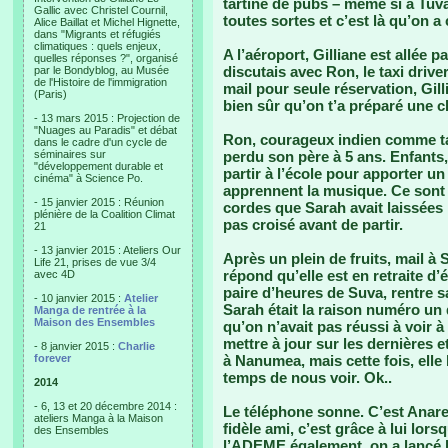
tartiné de pubs – même si à Tuva
Gallic avec Christel Cournil,
toutes sortes et c’est là qu’on a
Alice Baillat et Michel Hignette,
dans "Migrants et réfugiés
climatiques : quels enjeux,
A l’aéroport, Gilliane est allée p
quelles réponses ?", organisé
discutais avec Ron, le taxi driv
par le Bondyblog, au Musée
de l'Histoire de l'immigration
mail pour seule réservation, Gill
(Paris)
bien sûr qu’on t’a préparé une 
- 13 mars 2015 : Projection de
"Nuages au Paradis" et débat
Ron, courageux indien comme tan
dans le cadre d'un cycle de
séminaires sur
perdu son père à 5 ans. Enfants, 
"développement durable et
partir à l’école pour apporter u
cinéma" à Science Po.
apprennent la musique. Ce sont 
- 15 janvier 2015 : Réunion
cordes que Sarah avait laissées
plénière de la Coalition Climat
pas croisé avant de partir.
21
- 13 janvier 2015 : Ateliers Our
Après un plein de fruits, mail à 
Life 21, prises de vue 3/4
répond qu’elle est en retraite d
avec 4D
paire d’heures de Suva, rentre s
- 10 janvier 2015 :
Atelier
Sarah était la raison numéro un 
Manga de rentrée à la
Maison des Ensembles
qu’on n’avait pas réussi à voir à 
mettre à jour sur les dernières e
- 8 janvier 2015 :
Charlie
forever
à Nanumea, mais cette fois, elle
temps de nous voir. Ok..
2014
- 6, 13 et 20 décembre 2014 :
Le téléphone sonne. C’est Anare
ateliers Manga à la Maison
fidèle ami, c’est grâce à lui lors
des Ensembles
l’ADEME également, on a lancé l