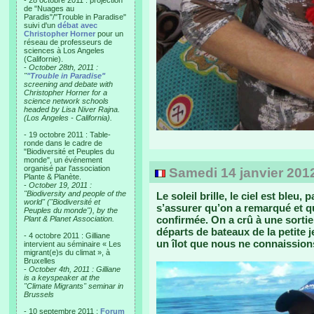
- 28 octobre 2011 : projection
de "Nuages au
Paradis"/"Trouble in Paradise"
suivi d'un
débat avec
Christopher Horner
pour un
réseau de professeurs de
sciences à Los Angeles
(Californie).
-
October 28th, 2011 :
"
"Trouble in Paradise"
screening and debate with
Christopher Horner for a
science network schools
headed by Lisa Niver Rajna.
(Los Angeles - California).
- 19 octobre 2011 : Table-
ronde dans le cadre de
"Biodiversité et Peuples du
monde", un événement
organisé par l'association
Samedi 14 janvier 2012 -
Plante & Planète.
-
October 19, 2011 :
"Biodiversity and people of the
Le soleil brille, le ciel est ble
world" ("Biodiversité et
s’assurer qu’on a remarqué et que
Peuples du monde"), by the
confirmée. On a crû à une sortie
Plant & Planet Association.
départs de bateaux de la petite j
- 4 octobre 2011 : Gilliane
un îlot que nous ne connaissio
intervient au séminaire « Les
migrant(e)s du climat », à
Bruxelles
-
October 4th, 2011 : Gilliane
is a keyspeaker at the
"Climate Migrants" seminar in
Brussels
- 10 septembre 2011 :
Forum