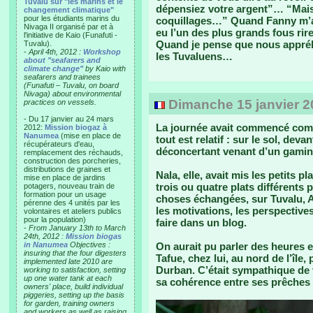
Tuvalu sur "les marins et le
dépensiez votre argent”… “Mais 
changement climatique"
pour les étudiants marins du
coquillages…” Quand Fanny m’a v
Nivaga II organisé par et à
eu l’un des plus grands fous rir
l'initiative de Kaio (Funafuti -
Quand je pense que nous appréh
Tuvalu).
-
April 4th, 2012 :
Workshop
les Tuvaluens…
about "seafarers and
climate change"
by Kaio with
seafarers and trainees
(Funafuti – Tuvalu, on board
Nivaga) about environmental
Dimanche 15 janvier 20
practices on vessels.
- Du 17 janvier au 24 mars
La journée avait commencé comm
2012:
Mission biogaz à
Nanumea
(mise en place de
tout est relatif : sur le sol, deva
récupérateurs d'eau,
déconcertant venant d’un gamin 
remplacement des réchauds,
construction des porcheries,
distributions de graines et
Nala, elle, avait mis les petits 
mise en place de jardins
trois ou quatre plats différent
potagers, nouveau train de
formation pour un usage
choses échangées, sur Tuvalu, Al
pérenne des 4 unités par les
les motivations, les perspectives
volontaires et ateliers publics
pour la population)
faire dans un blog.
-
From January 13th to March
24th, 2012 :
Mission biogas
in Nanumea
Objectives :
On aurait pu parler des heures 
insuring that the four digesters
Tafue, chez lui, au nord de l’île
implemented late 2010 are
Durban. C’était sympathique de 
working to satisfaction, setting
up one water tank at each
sa cohérence entre ses prêches 
owners' place, build individual
piggeries, setting up the basis
for garden, training owners
and workers as well as raising