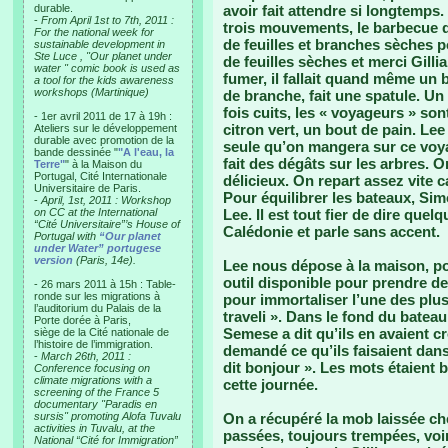
durable.
avoir fait attendre si longtemps
-
From April 1st to 7th, 2011 :
trois mouvements, le barbecue d
For the national week for
de feuilles et branches sèches p
sustainable development in
Ste Luce , "Our planet under
de feuilles sèches et merci Gill
water " comic book is used as
fumer, il fallait quand même un b
a tool for the kids awareness
workshops (Martinique)
de branche, fait une spatule. U
fois cuits, les « voyageurs » son
- 1er avril 2011 de 17 à 19h :
citron vert, un bout de pain. Lee
Ateliers sur le développement
durable avec promotion de la
seule qu’on mangera sur ce voya
bande dessinée "
"A l'eau, la
fait des dégâts sur les arbres. O
Terre"
" à la Maison du
Portugal, Cité Internationale
délicieux. On repart assez vite c
Universitaire de Paris.
Pour équilibrer les bateaux, Si
-
April, 1st, 2011 : Workshop
on CC at the International
Lee. Il est tout fier de dire quel
“Cité Universitaire”’s House of
Calédonie et parle sans accent.
Portugal with
“Our planet
under Water” portugese
version
(Paris, 14e).
Lee nous dépose à la maison, po
outil disponible pour prendre des
- 26 mars 2011 à 15h : Table-
ronde sur les migrations à
pour immortaliser l’une des plu
l’auditorium du Palais de la
traveli ». Dans le fond du bateau 
Porte dorée à Paris,
Semese a dit qu’ils en avaient cr
siège de la Cité nationale de
l’histoire de l’immigration.
demandé ce qu’ils faisaient dans 
-
March 26th, 2011 :
dit bonjour ». Les mots étaient 
Conference focusing on
climate migrations with a
cette journée.
screening of the France 5
documentary "Paradis en
sursis" promoting Alofa Tuvalu
On a récupéré la mob laissée ch
activities in Tuvalu, at the
passées, toujours trempées, voi
National “Cité for Immigration”