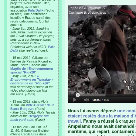
projet "Tuvalu Marine Life",
organise, avec son
association
Pala Dalik
(l’écho
du récif), une conférence
intitulée « Etat de santé des
récifs calédoniens: Qui fait
quoi ? »
-
June 6th, 2012: Sandrine
Job, AlofaTuvalu’s expert on
the Tuvalu Marine Life project,
sets up a conference about
Reefs’ health in New
Caledonia with her NGO:
Pala
Dalik
(the reef’s echoes).
- 15 mai 2012: Gilliane est
l'invitée de Patricia Ricard et
Marie-Pierre Cabello aux
Mardis de l'Environnement
spécial "Rio+20"
-
May 15th, 2012:
«
Environment on Tuesday »
conference on “Rio +20”
with screening of some of the
video shot during the last
missions. (Paris)
- 13 mai 2012: stand Alofa
Tuvalu au
Vide-Grenier de la
Butte Bergeyre
(Paris)
Nous lui avons déposé
une copie
-
May 13th, 2012: Alofa Tuvalu
étaient restés dans la maison d'A
booth at the
Bergeyre hill
back yard sale
. (Paris)
travail.
Fanny a réussi à craquer 
Ampelamo nous avait demandé de
- 13 mai 2012 de 11h10 à
11h30: Gilliane est l'invitée
maritime, qui repart, containers
d'Anne Cécile Bras dans