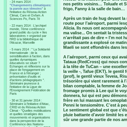
- 24 mars 2014 :
nos petits voisins… Toluafe et St
"Changements climatiques:
frigo, Fanny à la salle de bain…
la parole aux témoins"
à
l'initiative du Réseau Action
Climat, Care et Oxfam. A
Après un train de hug devant la
Sciences Po, Paris 7è
route pour l’aéroport, parmi les
- 22 mars 2014 : L'archipel
Alicia. Ils nous ont accompagnée
monde, 7ème conférence
ma valise... On sentait la triste
grand public du cycle « Iles
laboratoires » organisé par
n’arrêtait pas de dire « I’m not 
l'IRD à la bibliothèque de
grandissante a explosé ce matin 
l’Alcazar, Marseille
Maeli se sont effondrés dans les 
- 5 mars 2014 : " La Solidarité
Internationale : de la
sensibilisation à l'action, dans
A l’aéroport, parmi ceux qui avai
quelles dynamiques
Tataua (RedCross) qui nous con
éducatives se situer ?
à la tête de TuCan – une excelle
Echanges et réflexions sur la
place de l'engagement en
la veille -, Tafue (EKT), le gentil
France et à l'étranger ;
(prof), le gentil vieux Teveia, Ri
présentation d'outils et
d'actions pédagogiques ".
trésorière qui vient rarement à l
Séminaire jeunesse à
bilan comptable, la femme de Josh
l'initiative de la Ligue de
fromage promis à Lee qui le voyai
l'Enseignement Fédération de
Paris
donnera, lui qui est peu démons
frère en lui massant les omoplat
- 30 et 31 janvier 2014 :
Séminaire à l'initiative d'Attac,
Penni le tensiomètre. C’est à p
CRID et du Réseau Action
Le sentiment global est que c’ét
Climat - "Quelles mobilisations
et quelles stratégies des
pluie battante d’avoir limité les
mouvements et organisations
sûr une grande partie de nos ami
dans la perspective de la
Conférence des Nations-