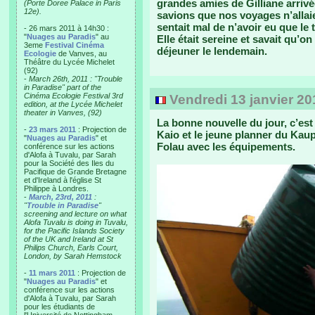
grandes amies de Gilliane arrivé
(Porte Doree Palace in Paris
12e).
savions que nos voyages n’allaie
sentait mal de n’avoir eu que le
- 26 mars 2011 à 14h30 :
"
Nuages au Paradis
" au
Elle était sereine et savait qu’o
3eme
Festival Cinéma
déjeuner le lendemain.
Ecologie
de Vanves, au
Théâtre du Lycée Michelet
(92)
-
March 26th, 2011 : "Trouble
in Paradise" part of the
Cinéma Ecologie Festival 3rd
Vendredi 13 janvier 20
edition, at the Lycée Michelet
theater in Vanves, (92)
La bonne nouvelle du jour, c’est 
-
23 mars 2011
: Projection de
Kaio et le jeune planner du Kau
"
Nuages au Paradis
" et
Folau avec les équipements.
conférence sur les actions
d'Alofa à Tuvalu, par Sarah
pour la Société des Iles du
Pacifique de Grande Bretagne
et d'Ireland à l'église St
Philippe à Londres.
-
March, 23rd, 2011
:
"
Trouble in Paradise
"
screening and lecture on what
Alofa Tuvalu is doing in Tuvalu,
for the Pacific Islands Society
of the UK and Ireland at St
Philips Church, Earls Court,
London, by Sarah Hemstock
-
11 mars 2011
: Projection de
"
Nuages au Paradis
" et
conférence sur les actions
d'Alofa à Tuvalu, par Sarah
pour les étudiants de