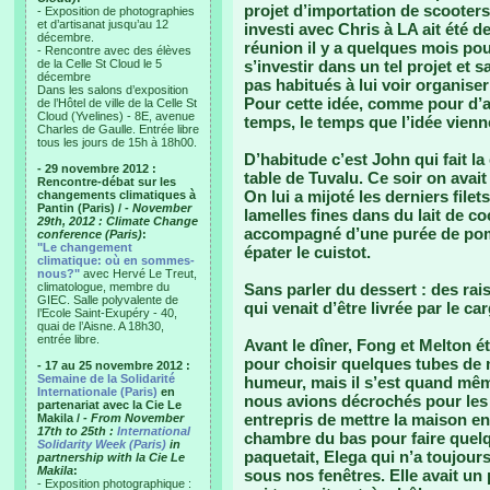
projet d’importation de scooters
- Exposition de photographies
et d’artisanat jusqu’au 12
investi avec Chris à LA ait été 
décembre.
réunion il y a quelques mois pou
- Rencontre avec des élèves
de la Celle St Cloud le 5
s’investir dans un tel projet et
décembre
pas habitués à lui voir organis
Dans les salons d’exposition
Pour cette idée, comme pour d’aut
de l’Hôtel de ville de la Celle St
Cloud (Yvelines) - 8E, avenue
temps, le temps que l’idée vienn
Charles de Gaulle. Entrée libre
tous les jours de 15h à 18h00.
D’habitude c’est John qui fait la 
- 29 novembre 2012 :
table de Tuvalu. Ce soir on avait
Rencontre-débat sur les
On lui a mijoté les derniers file
changements climatiques à
Pantin (Paris) /
- November
lamelles fines dans du lait de coc
29th, 2012 : Climate Change
accompagné d’une purée de pomm
conference (Paris)
:
"Le changement
épater le cuistot.
climatique: où en sommes-
nous?"
avec Hervé Le Treut,
climatologue, membre du
Sans parler du dessert : des rais
GIEC. Salle polyvalente de
qui venait d’être livrée par le c
l’Ecole Saint-Exupéry - 40,
quai de l’Aisne. A 18h30,
entrée libre.
Avant le dîner, Fong et Melton é
pour choisir quelques tubes de 
- 17 au 25 novembre 2012 :
Semaine de la Solidarité
humeur, mais il s’est quand mê
Internationale (Paris)
en
nous avions décrochés pour les 
partenariat avec la Cie Le
entrepris de mettre la maison e
Makila /
- From November
17th to 25th :
International
chambre du bas pour faire quel
Solidarity Week (Paris)
in
paquetait, Elega qui n’a toujour
partnership with la Cie Le
Makila
:
sous nos fenêtres. Elle avait un
- Exposition photographique :