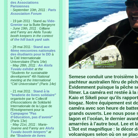
des Associations
Parisiennes
-
September 10th, 2011 :
Paris
Association Forum
- 19 juin 2011 : Stand au
Vide-
Grenier
sur la Butte Bergeyre
-
June 19th, 2011 : Gilliane
and Fanny are Alofa Tuvalu
booth keepers in the context
of
the hill back yard sale
.
- 28 mai 2011 :
Stand aux
4ème rencontres nationales
des étudiants pour le DD
à
la Cité Internationale
Universitaire (Paris 14e)
-
May 28th, 2011 :
An Alofa
Tuvalu exhibit
at the
“Students for sustainable
Semese conduit une troisième b
development” 4th National
meeting at the International
yachteur australien féru de pêch
“Cité Universitaire” (Paris 14e)
Evidemment puisque la pêche ser
- 21 mai 2011 :
Stand à la
filmer. La caméra est restée à la
"braderie de livres solidaire"
Kaio et Sikeli pour qu’ils rappo
organisée par le Collectif
biogaz. Notre équipement est don
d'Associations de Solidarité
Internationale de la Ligue de
caméra avec son heure de batter
l'Enseignement pour la
grands ouverts. Lee nous pose su
Campagne "Pas
d'éducation, pas d'avenir
"
lagon et l’océan, le dernier ava
(Paris 13e)
amarrées à l’autre bout. Lee et 
-
May 21st, 2011 : Marie-
Jeanne and Fanny are
Alofa
L’îlot est magnifique : le décor 
Tuvalu booth keepers"
at
volcaniques selon où on se place
the
"Braderie de livres