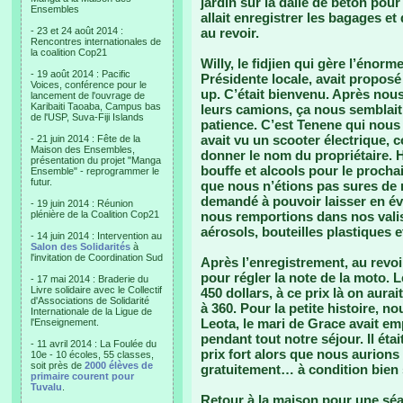
jardin sur la dalle de béton pou
Ensembles
allait enregistrer les bagages et
- 23 et 24 août 2014 :
au revoir.
Rencontres internationales de
la coalition Cop21
Willy, le fidjien qui gère l’éno
- 19 août 2014 : Pacific
Présidente locale, avait propos
Voices, conférence pour le
up. C’était bienvenu. Après nous
lancement de l'ouvrage de
Karibaiti Taoaba, Campus bas
leurs camions, ça nous semblai
de l'USP, Suva-Fiji Islands
patience. C’est Tenene qui nous co
avait vu un scooter électrique, 
- 21 juin 2014 : Fête de la
Maison des Ensembles,
donner le nom du propriétaire. 
présentation du projet "Manga
bouffe et alcools pour le procha
Ensemble" - reprogrammer le
futur.
que nous n’étions pas sures de r
demandé à pouvoir laisser en év
- 19 juin 2014 : Réunion
plénière de la Coalition Cop21
nous remportions dans nos valise
aérosols, bouteilles plastiques e
- 14 juin 2014 : Intervention au
Salon des Solidarités
à
l'invitation de Coordination Sud
Après l’enregistrement, au revoi
pour régler la note de la moto. Le
- 17 mai 2014 : Braderie du
Livre solidaire avec le Collectif
450 dollars, à ce prix là on aur
d'Associations de Solidarité
à 360. Pour la petite histoire, 
Internationale de la Ligue de
Leota, le mari de Grace avait em
l'Enseignement.
pendant tout notre séjour. Il ét
- 11 avril 2014 : La Foulée du
prix fort alors que nous aurion
10e - 10 écoles, 55 classes,
soit près de
2000 élèves de
gratuitement… à condition bien 
primaire courent pour
Tuvalu
.
Retour à la maison pour une sé