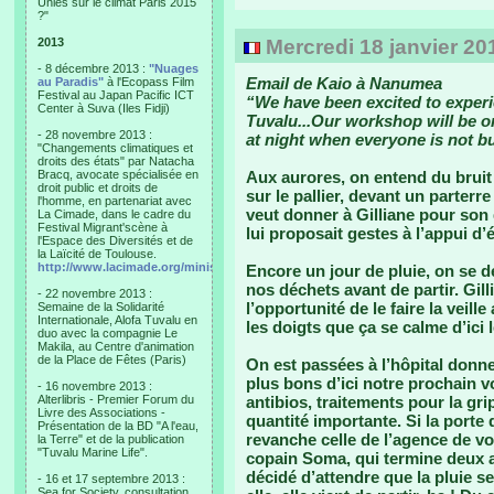
Unies sur le climat Paris 2015
?"
2013
Mercredi 18 janvier 20
- 8 décembre 2013 :
"Nuages
Email de Kaio à Nanumea
au Paradis"
à l'Ecopass Film
Festival au Japan Pacific ICT
“We have been excited to experie
Center à Suva (Iles Fidji)
Tuvalu...Our workshop will be o
- 28 novembre 2013 :
at night when everyone is not bu
"Changements climatiques et
droits des états" par Natacha
Bracq, avocate spécialisée en
Aux aurores, on entend du bruit d
droit public et droits de
sur le pallier, devant un parterre 
l'homme, en partenariat avec
veut donner à Gilliane pour son d
La Cimade, dans le cadre du
Festival Migrant'scène à
lui proposait gestes à l’appui 
l'Espace des Diversités et de
la Laïcité de Toulouse.
http://www.lacimade.org/minisites/migrantscene
Encore un jour de pluie, on se 
nos déchets avant de partir. Gilli
- 22 novembre 2013 :
l’opportunité de le faire la veill
Semaine de la Solidarité
Internationale, Alofa Tuvalu en
les doigts que ça se calme d’ici l
duo avec la compagnie Le
Makila, au Centre d'animation
de la Place de Fêtes (Paris)
On est passées à l’hôpital donne
plus bons d’ici notre prochain v
- 16 novembre 2013 :
Alterlibris - Premier Forum du
antibios, traitements pour la gr
Livre des Associations -
quantité importante. Si la porte 
Présentation de la BD "A l'eau,
revanche celle de l’agence de vo
la Terre" et de la publication
"Tuvalu Marine Life".
copain Soma, qui termine deux a
décidé d’attendre que la pluie s
- 16 et 17 septembre 2013 :
Sea for Society, consultation