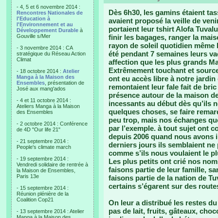
- 4, 5 et 6 novembre 2014 :
Dès 6h30, les gamins étaient tas
Rencontres Nationales de
l'Education à
avaient proposé la veille de ve
l'Environnement et au
portaient leur tshirt Alofa Tuvalu
Développement Durable
à
Gouville s/Mer
finir les bagages, ranger la mais
rayon de soleil quotidien même l
- 3 novembre 2014 : CA
été pendant 7 semaines leurs va
stratégique du Réseau Action
Climat
affection que les plus grands Ma
Extrêmement touchant et source 
- 18 octobre 2014 :
Atelier
Manga à la Maison des
ont eu accès libre à notre jardin
Ensembles
, présentation de
remontaient leur fale fait de bri
José aux mang'ados
présence autour de la maison de 
- 4 et 11 octobre 2014 :
incessants au début dès qu’ils 
Ateliers Manga à la Maison
quelques choses, se faire remarq
des Ensembles
peu trop, mais nos échanges quo
- 2 octobre 2014 : Conférence
par l’exemple. à tout sujet ont c
de 4D "Our life 21"
depuis 2006 quand nous avons in
- 21 septembre 2014 :
derniers jours ils semblaient ne
People's climate march
comme s’ils nous voulaient le p
- 19 septembre 2014 :
Les plus petits ont crié nos no
Vendredi solidaire de rentrée à
faisons partie de leur famille, 
la Maison de Ensembles,
Paris 13e
faisons partie de la nation de 
certains s’égarent sur des rout
- 15 septembre 2014 :
Réunion plénière de la
Coalition Cop21
On leur a distribué les restes du 
pas de lait, fruits, gâteaux, choc
- 13 septembre 2014 : Atelier
Manga à la Maison des