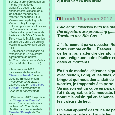
qui trouvait ça très drôle.
Tuvalu, la première nation du
monde menacée de
disparaître sous l’effet des
changements climatiques et
les actions menées pour
retarder l’échéance. Et le
Lundi 16 janvier 2012
Makila invite la photographe
Marion Labéjof à exposer sa
réflexion poétique sur les liens
Kaio écrit : “worked with the b
de l’homme à la nature.
the digestors are producing gas..
- Ateliers d’art plastique et de
Tuvalu to use Bio-Gas...”
théâtre sur la BD « A l’eau, la
Terre » par le Makila pour les
enfants du Centre de Loisirs
J-4, forcément ça va speeder. 
Mathis le 21 novembre après-
midi.
notre compta enfin…. Essayer… Il
- Conférence-vernissage de
certains, puis attendre des plo
l’exposition le 22 novembre
agrémentée de contes.
nous rédige une note détaillée 
Au Centre d’animation Mathis
dates et montants…
(15 rue Mathis, Paris 19e)
- 14 novembre 2012:
En fin de matinée, déjeuner-piqu
Lancement de l'opération
avec Melton, Fong, et les filles,
"Sauvons Tuvalu"
avec la
Ligue de l'Enseignement
bingo et qui nous demandait de 
- November 14th, 2012 :
worries, je frapperais à ta porte
Lauching day of
"Let's save
Sa maison est un cube en parpai
Tuvalu"
, a project with la
Ligue de l'Enseignement
fut très agréable, très modeste. E
nourrit le voisin qui en échange l
- 19 octobre 2012: Projection
de "
Nuages au Paradis
"
les valeurs du lieu.
suivie d'un débat, à l'initiative
du Point Info Energie de
Vendée dans le cadre de la
On avait apporté des trucs de pa
Fête de l'Energie
de l'île
de la pizza faite par Lagi la fem