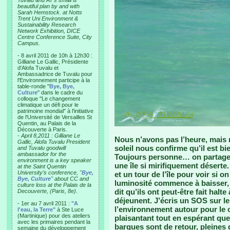
Tuvalu and AT’s small is
beautiful plan by and with
Sarah Hemstock. at Notts
Trent Uni Environment &
Sustainability Research
Network Exhibition, DICE
Centre Conference Suite, City
Campus.
- 8 avril 2011 de 10h à 12h30 :
Gilliane Le Gallic, Présidente
d'Alofa Tuvalu et
Ambassadrice de Tuvalu pour
l'Environnement participe à la
table-ronde "
Bye, Bye,
Culture
" dans le cadre du
colloque "Le changement
climatique un défi pour le
patrimoine mondial" à l'initiative
de l'Université de Versailles St
Quentin, au Palais de la
Découverte à Paris.
-
April 8,2011 : Gilliane Le
Nous n’avons pas l’heure, mais
Gallic, Alofa Tuvalu President
soleil nous confirme qu’il est bi
and Tuvalu goodwill
ambassador for the
Toujours personne… on partage u
environment is a key speaker
une île si mirifiquement désert
at the Saint Quentin
University’s conference, "
Bye,
et un tour de l’île pour voir si 
Bye, Culture
" about CC and
luminosité commence à baisser, 
culture loss at the Palais de la
dit qu’ils ont peut-être fait halt
Decouverte, (Paris, 8e).
déjeunent. J’écris un SOS sur l
- 1er au 7 avril 2011 :
"A
l’environnement autour pour le c
l'eau, la Terre"
à Ste Luce
(Martinique) pour des ateliers
plaisantant tout en espérant que 
avec les primaires pendant la
barques sont de retour, pleine
semaine du développement