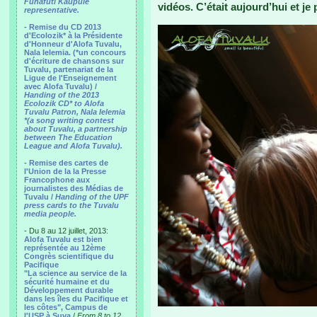
Funafuti Kaupule
vidéos. C’était aujourd’hui et je
representative.
- Remise du CD 2013
d'Ecolozik* à la Présidente
d'Honneur d'Alofa Tuvalu,
Nala Ielemia. (*un concours
d'écriture de chansons sur
Tuvalu, partenariat de la
Ligue de l'Enseignement
avec Alofa Tuvalu) /
Handing of the 2013
Ecolozik CD* to Alofa
Tuvalu Patron, Nala Ielemia
*(a song writing contest
about Tuvalu, a partnership
between The Education
League and Alofa Tuvalu).
- Remise des cartes de
l'Union de la la Presse
Francophone aux
journalistes des Médias de
Tuvalu /
Handing of the UPF
press cards to the Tuvalu
media people.
- Du 8 au 12 juillet, 2013:
Alofa Tuvalu est bien
représentée au 12ème
Congrès scientifique du
Pacifique
"La science au service de la
sécurité humaine et du
Développement durable
dans les îles du Pacifique et
les côtes", Campus de
l'USP à Suva
/
From 8 to 12