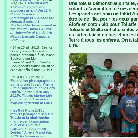
Une fois la démonstration faite,
July, 2013:
several Alofa
Tuvalu members and
enfants d’avoir illuminé ces deux
supports attend the 12th
Les grands ont reçu un tshirt Alo
Pacific Science
Intercongress "Science for
étroite de l’ile, pour les deux g
Human Security &
Alofa en coton bio pour Toluafe,
Sustainable Development in
Toluafe et Stella ont choisi des v
the Pacific Islands & Rim"
at University of the South
qui attendaient en bas et on est
Pacific Laucala Campus,
Terre à tous les enfants. On a fa
Suva, Fiji
dire.
- 24 et 25 juin 2013 : Sea for
Society, consultation des
parties prenantes à Nausicaa-
Boulogne sur Mer
/
June 24 and 25th: Sea for
Society consultation forum at
Nausicaa-Boulogne sur Mer.
- du 4 au 30 juin 2013 :
Exposition photographique
sur le projet Tuvalu Marine
Life à l'aquarium de la Porte
Dorée. /
June 4th to 30t,
2013h: Tuvalu Marine Life
picture exhibition at the
tropical aquarium in Paris.
- les 6 et 8 juin 2013 :
ateliers pédagogiques sur
Tuvalu et la biodiversité
marine par l'association
d'Ici et d'Ailleurs à
l'aquarium de la Porte
Dorée. /
June 6th and 8th,
2013: Kid awareness