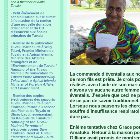
and a member of Alofa
Tuvalu..
-
Petit événement de
sensibilisation sur le climat
à l'occasion de la remise
d'une nouvelle donation
d'Hunamar et du CD
d'Ecolo'zik aux écoles
primaires de Tuvalu
-
Remise de la publication
Tuvalu Marine Life à Willy
Telavi, Premier Ministre de
Tuvalu et à Apisai Ielemia,
Ministre des Affaires
étrangères et de
l'Environnement de Tuvalu /
Handing of the Tuvalu
Marine Life publication to
La commande d’éventails aux noms
Tuvalu Prime Minister Willy
de mon fils est prête. Je crois po
Telavi and to Apisai Ielemia,
réalisés avec l’aide de son mari 
Minister of Foreign Affairs
and Environment.
n’avons vu aucune autre femme d
éventails. J’espère que ceci ne 
- Remise des copies
électroniques des rapports
de ce pan de savoir traditionnel.
Tuvalu Marine Life à Sam
Lorsque nous passons les cherche
Finikaso, Patron du service
souffre d’insuffisance respiratoi
des Pêches de Tuvalu et
Uluao Lauti, représentant
dure pas.
du Kaupule de Funafuti /
Handing of the Tuvalu
Marine Life reports’
Enième tentative chez Grace pour
electronic copies Sam
Amatuku. Retour à la maison po
Finikaso, Head of Tuvalu
Fisheries and Uluao Lauti,
Gilliane avait promis de montre