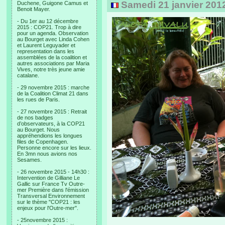
Samedi 21 janvier 201
Duchene, Guigone Camus et
Benoit Mayer.
- Du 1er au 12 décembre
2015 : COP21. Trop à dire
pour un agenda. Observation
au Bourget avec Linda Cohen
et Laurent Leguyader et
representation dans les
assemblées de la coalition et
autres associations par Maria
Vives, notre très jeune amie
catalane.
- 29 novembre 2015 : marche
de la Coalition Climat 21 dans
les rues de Paris.
- 27 novembre 2015 : Retrait
de nos badges
d’observateurs, à la COP21
au Bourget. Nous
appréhendions les longues
files de Copenhagen.
Personne encore sur les lieux.
En 3mn nous avions nos
Sesames.
- 26 novembre 2015 - 14h30 :
Intervention de Gilliane Le
Gallic sur France Tv Outre-
mer Première dans l'émission
Transversal Environnement
sur le thème "COP21 : les
enjeux pour l'Outre-mer".
- 25novembre 2015 :