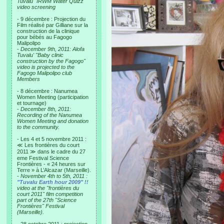
Tuvalu "IRWM Water Quizz"
video screening
- 9 décembre : Projection du
Film réalisé par Gilliane sur la
construction de la clinique
pour bébés au Fagogo
Malipolipo
-
December 9th, 2011: Alofa
Tuvalu' "Baby clinic
construction by the Fagogo"
video is projected to the
Fagogo Malipolipo club
Members
- 8 décembre : Nanumea
Women Meeting (participation
et tournage)
-
December 8th, 2011:
Recording of the Nanumea
Women Meeting and donation
to the community.
- Les 4 et 5 novembre 2011 :
≪ Les frontières du court
2011 ≫ dans le cadre du 27
eme Festival Science
Frontières - « 24 heures sur
Terre » à L’Alcazar (Marseille).
-
November 4th to 5th, 2011 :
"Tuvalu Earth hour 2009" !!
video at the "frontières du
court 2011" film competition
part of the 27th "Science
Frontières" Festival
(Marseille).