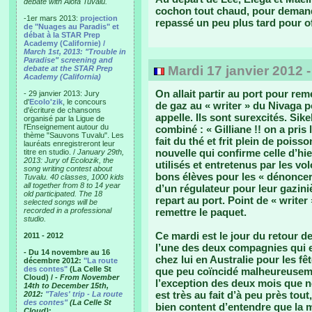
debate with Alofa Tuvalu.
cochon tout chaud, pour demander
-1er mars 2013:
projection
repassé un peu plus tard pour offr
de "Nuages au Paradis" et
débat à la STAR Prep
Academy (Californie) /
March 1st, 2013: "Trouble in
Paradise" screening and
Mardi 17 janvier 2012 
debate at the STAR Prep
Academy (California)
On allait partir au port pour rem
- 29 janvier 2013: Jury
d'
Ecolo'zik
, le concours
de gaz au « writer » du Nivaga 
d'écriture de chansons
appelle. Ils sont surexcités. Sik
organisé par la Ligue de
l'Enseignement autour du
combiné : « Gilliane !! on a pris 
thème "Sauvons Tuvalu". Les
fait du thé et frit plein de poiss
lauréats enregistreront leur
nouvelle qui confirme celle d’hie
titre en studio. /
January 29th,
2013: Jury of Ecolozik, the
utilisés et entretenus par les v
song writing contest about
bons élèves pour les « dénoncer
Tuvalu. 40 classes, 1000 kids
all together from 8 to 14 year
d’un régulateur pour leur gaziniè
old participated. The 18
repart au port. Point de « write
selected songs will be
recorded in a professional
remettre le paquet.
studio.
Ce mardi est le jour du retour de
2011 - 2012
l’une des deux compagnies qui em
- Du 14 novembre au 16
chez lui en Australie pour les f
décembre 2012:
"La route
des contes"
(La Celle St
que peu coïncidé malheureusemen
Cloud) /
- From November
l’exception des deux mois que no
14th to December 15th,
est très au fait d’à peu près tou
2012:
"Tales' trip - La route
des contes"
(La Celle St
bien content d’entendre que la mo
Cloud)
: