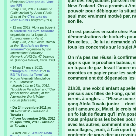
que des recyclables puissent êtr
l'émission
C'est pas du Vent
New Zealand. On a promis à Ampe
sur RFI
-
may 13th, 2012: Gilliane Le
pouvoir pour débloquer la situati
Gallic invited by Anne-Cécile
seul mec vraiment motivé par, no
Bras at the
C'est pas du
Vent sur RFI
program (RFI)
son île.
- 12 mai 2012: Alofa participe à
On est passées ensuite chez Pa
la
braderie du livre solidaire
organisée par la Ligue de
démonstrations de biofuels pour l
l'Enseignement (Paris)
Bruxelles… Je lui ai demandé s’il
-
May 12th, 2012: Alofa Tuvalu
at the
"Braderie de livres
tous les concernés sur le suje
solidaire"
organized by the
International Solidarity
Network of NGOs AT belongs
On n’a pas ras réussi à confirm
to. (Blanqui Market, Paris 13e)
appris que le prochain bateau, s
un tuyau de gaz, levait l’ancre 
- 14 au 17 mars 2012:
"
Nuages au Paradis
" et
la
cocottes en papier pour les sach
BD "A l'eau, la Terre"
au
comment ont été dépensées les
Forum Alternatif Mondial de
l'Eau - Marseille.
-
March 14th to 17th, 2012:
21h30, une voix d’enfant appell
"Trouble in Paradise” and “Our
pensais aux filles de Fong, qu’e
planet under Water”, at the
Alternative World Water
vernis à ongles… “Please come 
Forum (Marseille).
gang Alofa Tuvalu junior… dont j
- Du 24 novembre 2011 au
petit amoureux, Malei, je crois bi
10 avril 2012 - mission à
un fo fait de fleurs qu’il m’a po
Tuvalu :
- From November 24th, 2011
nous préparions les boites pour v
to April 10th, 2012 - Mission
avec les autres, comment me donn
in Tuvalu :
coquillages, jeudi, à l’aéroport
- 4 avril 2012 :
Atelier Alofa
contente de vous dire au revoir 