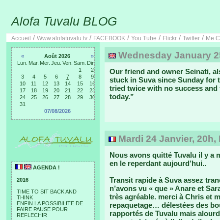
Alofa Tuvalu BLOG
/
/
/
/
/
/
Accueil
Www.alofatuvalu.tv
FACEBOOK
You Tube
Flickr
Twitter
Me C
Wednesday January 25
«
Août 2026
»
Lun.
Mar.
Mer.
Jeu.
Ven.
Sam.
Dim.
1
2
Our friend and owner Seinati, al
3
4
5
6
7
8
9
stuck in Suva since Sunday for 
10
11
12
13
14
15
16
tried twice with no success and 
17
18
19
20
21
22
23
today.”
24
25
26
27
28
29
30
31
07/08/2026
Mardi 24 Janvier, 20h,
Nous avons quitté Tuvalu il y a m
en le reperdant aujourd’hui..
AGENDA !
Transit rapide à Suva assez tran
2016
n’avons vu « que » Anare et Sara
TIME TO SIT BACK AND
très agréable. merci à Chris et 
THINK
ENFIN LA POSSIBILITE DE
repaquetage… délestées des bout
FAIRE PAUSE POUR
rapportés de Tuvalu mais alourdi
REFLECHIR