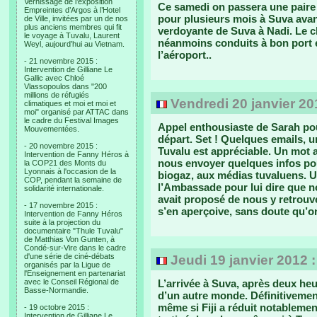
Vernissage de l’exposition
Ce samedi on passera une paire 
Empreintes d’Argos à l’Hotel
pour plusieurs mois à Suva avant
de Ville, invitées par un de nos
plus anciens membres qui fit
verdoyante de Suva à Nadi. Le c
le voyage à Tuvalu, Laurent
néanmoins conduits à bon port 
Weyl, aujourd’hui au Vietnam.
l’aéroport..
- 21 novembre 2015 :
Intervention de Gilliane Le
Gallic avec Chloé
Vlassopoulos dans "200
millions de réfugiés
Vendredi 20 janvier 20
climatiques et moi et moi et
moi" organisé par ATTAC dans
le cadre du Festival Images
Appel enthousiaste de Sarah po
Mouvementées.
départ. Set ! Quelques emails, u
- 20 novembre 2015 :
Tuvalu est appréciable. Un mot
Intervention de Fanny Héros à
nous envoyer quelques infos po
la COP21 des Monts du
Lyonnais à l'occasion de la
biogaz, aux médias tuvaluens. Un
COP, pendant la semaine de
l’Ambassade pour lui dire que n
solidarité internationale.
avait proposé de nous y retrouve
- 17 novembre 2015 :
s’en aperçoive, sans doute qu’
Intervention de Fanny Héros
suite à la projection du
documentaire "Thule Tuvalu"
de Matthias Von Gunten, à
Condé-sur-Vire dans le cadre
d'une série de ciné-débats
Jeudi 19 janvier 2012 
organisés par la Ligue de
l'Enseignement en partenariat
avec le Conseil Régional de
L’arrivée à Suva, après deux heu
Basse-Normandie.
d’un autre monde. Définitivemen
même si Fiji a réduit notablemen
- 19 octobre 2015 :
Intervention de Gilliane Le