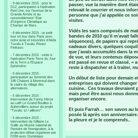
- 9 décembre 2015 : pour le
passer, vue la manière dont étaie
D12, participation à l’opération
relevait le courrier et nous info
Red Line, sur l’avenue de la
Grande Armée et au
personne que j’ai appelée ce soi
rassemblement “Etat
visites.
d’Urgence Climatique au
Champs de Mars.
Vidés les sacs composés de mato
- 8 décembre 2015 : un petit
bandes de 2010 qu’il m’avait fal
tour en bus dans Paris avec
notre amie et trésorière d’Alofa
séquences), de papiers qui repr
Tuvalu à Tuvalu, Risasi
cadeaux divers, quelques coqui
Finikaso.
que j’avais accumulés dans la m
- 7 décembre 2015 : visite à
de vue, et leurs contenus déposé
l’opération Paris-Terre du Jour
est passé en revue et classé, « a
de la Terre a l’Espace
Ephémère.
reste à dispatcher et à traiter, 
- 6 décembre 2015 :
participation au Sommet des
Un début de liste pour demain e
196 Chaises à Montreuil dans
entreprises qui doivent changer 
le cadre du village des
cuisine.. Ces travaux devraient
alternatives.
mais peut être aussi nous donner
- 5 décembre 2015 :
organiser encore.
Intervention de Fanny Héros
au café Le Grand Bouillon à
Aubervilliers autour du projet
Et puis Farrah… son savon au l
"Tuvalu: ici / ailleurs".
posée là après son anniversaire…
- 5 décembre 2015 :
la pleure et je le comprends..
intervention de Gilliane Le
Gallic au Musée national de
l’histoire de l’immigration, à la
projection-débat organisee par
l’OIM avec Dominique