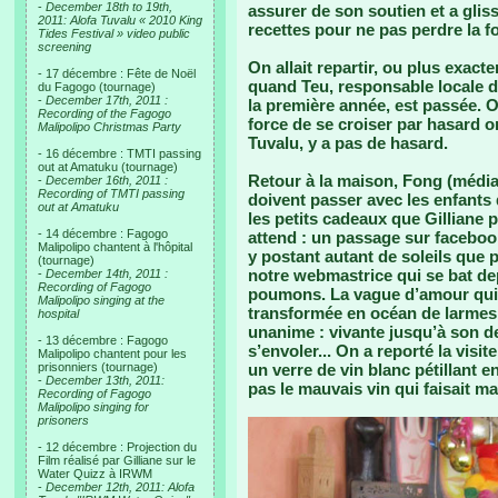
-
December 18th to 19th,
assurer de son soutien et a glis
2011: Alofa Tuvalu « 2010 King
recettes pour ne pas perdre la f
Tides Festival » video public
screening
On allait repartir, ou plus exact
- 17 décembre : Fête de Noël
quand Teu, responsable locale d
du Fagogo (tournage)
-
December 17th, 2011 :
la première année, est passée. 
Recording of the Fagogo
force de se croiser par hasard o
Malipolipo Christmas Party
Tuvalu, y a pas de hasard.
- 16 décembre : TMTI passing
out at Amatuku (tournage)
Retour à la maison, Fong (médias
-
December 16th, 2011 :
Recording of TMTI passing
doivent passer avec les enfants
out at Amatuku
les petits cadeaux que Gilliane 
- 14 décembre : Fagogo
attend : un passage sur faceboo
Malipolipo chantent à l'hôpital
y postant autant de soleils que 
(tournage)
notre webmastrice qui se bat de
-
December 14th, 2011 :
Recording of Fagogo
poumons. La vague d’amour qui 
Malipolipo singing at the
transformée en océan de larmes 
hospital
unanime : vivante jusqu’à son der
- 13 décembre : Fagogo
s’envoler... On a reporté la visi
Malipolipo chantent pour les
prisonniers (tournage)
un verre de vin blanc pétillant e
-
December 13th, 2011:
pas le mauvais vin qui faisait m
Recording of Fagogo
Malipolipo singing for
prisoners
- 12 décembre : Projection du
Film réalisé par Gilliane sur le
Water Quizz à IRWM
-
December 12th, 2011: Alofa