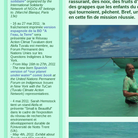
rassurant, des noix, des fruits 
solidaire"
organized by the
International Solidarity
des grappes que les enfants du 
Network of NGOs AT belongs
qui tournoient, pêchent. Bref,
to. (Marché Blanqui, Paris
13e)
en cette fin de mission réussie.
- 16 au 27 mai 2011 : la
fraîchement imprimée
version
espagnole de la BD "A
l'eau, la Terre"
sera
présentée par le Réseau
Action Climat Tuvaluen dont
Alofa Tuvalu est membre, au
Forum Permanent des
Nations Unies sur les
Questions Indigènes à New
York.
-
From May 16th to 27th, 2011
: The new born
Spanish
version of “our planet
under water” comic book
at
the United Nations Permanent
Forum on Indigenous Issues
in New York with the TuCan
(Tuvalu Climate Action
Network) representatives.
- 4 mai 2011: Sarah Hemstock
tient un stand Alofa et
présente "Small is Beautiful"
dans le cadre de l'exposition
du réseau de recherche en
environnement et
développement durable de
l'Université de Notts Trent
(Uk).
-
May 4th, 2011: Exhibit about