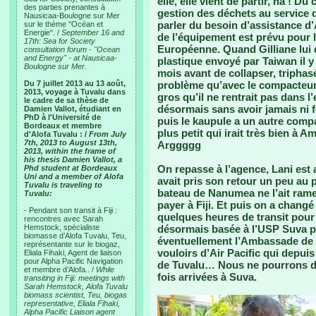
elle, elle vient de partir, ha ! D
des parties prenantes à
gestion des déchets au service d
Nausicaa-Boulogne sur Mer
parler du besoin d’assistance d
sur le thème "Océan et
Energie". /
September 16 and
de l’équipement est prévu pour l
17th: Sea for Society
Européenne. Quand Gilliane lui
consultation forum - "Ocean
and Energy" - at Nausicaa-
plastique envoyé par Taiwan il 
Boulogne sur Mer.
mois avant de collapser, tripha
Du 7 juillet 2013 au 13 août,
problème qu’avec le compacteur 
2013, voyage à Tuvalu dans
gros qu’il ne rentrait pas dans l’
le cadre de sa thèse de
désormais sans avoir jamais ni f
Damien Vallot, étudiant en
PhD à l'Université de
puis le kaupule a un autre compa
Bordeaux et membre
plus petit qui irait très bien à
d'Alofa Tuvalu : /
From July
7th, 2013 to August 13th,
Arggggg
2013, within the frame of
his thesis Damien Vallot, a
On repasse à l’agence, Lani est a
Phd student at Bordeaux
Uni and a member of Alofa
avait pris son retour un peu au pif
Tuvalu is traveling to
bateau de Nanumea ne l’ait ramené
Tuvalu:
payer à Fiji. Et puis on a changé
- Pendant son transit à Fiji :
quelques heures de transit pour
rencontres avec Sarah
Hemstock, spécialiste
désormais basée à l’USP Suva po
biomasse d’Alofa Tuvalu, Teu,
éventuellement l’Ambassade de 
représentante sur le biogaz,
vouloirs d’Air Pacific qui depuis
Eliala Fihaki, Agent de liaison
pour Alpha Pacific Navigation
de Tuvalu… Nous ne pourrons do
et membre d’Alofa.. /
While
fois arrivées à Suva.
transiting in Fiji: meetings with
Sarah Hemstock, Alofa Tuvalu
biomass scientist, Teu, biogas
representative, Eliala Fihaki,
Alpha Pacific Liaison agent