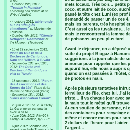
d'Yeu.
mets locaux. Très bon… petits po
- October 19th, 2012:
"
Trouble in Paradise
"
coco, et autre lait de coco, sucr
screening and debate at Ile
passé la tête chez Luni (ex prof 
d'Yeu (Vendée)
demandé de passer un de ces 4. E
- 4 octobre 2012:
table-ronde
mais les parents, très hospitali
sur les "réfugiés
C’est aussi ça les tuvaluens… le
climatiques"
au Muséum de
Toulouse
mais je rencontrerai la femme d
-
October 4th, 2012:
“Climate
de poissons un peu plus tard…
Refugees” Conference
at
the Museum (Toulouse)
Avant le déjeuner, on a déposé
- 18 et 19 septembre 2012:
Visite du Duc et de la
suite du projet Biogaz à Nanume
Duchesse de Cambridge,
suggérions à la journaliste de se
Kate and William, à Tuvalu
annonce pour rappeler que les ph
-
September 18th and 19th,
2012:
The Duke and
aujourd’hui, elle nous a appris q
Dutches of Cambridge's
quand on est passées à l’hôtel, 
visit to Tuvalu
de photos en main.
- 15 septembre 2012:
"Forum
des Associations et des
Après plusieurs tentatives infr
Sports du 19e"
, Place de la
Bataille de Stalingrad (Paris)
ferrailleur de l’île, chez lui. J’a
-
September 15th, 2012:
triste… Il va chaque jour avec sa
"Paris Association Forum"
la main tout le métal qu’il trouv
- 20 juin 2012: Rio+20 à Clichy
Aucun soutien de personne, ni en
La Garenne en partenariat
avec la SERE
des containers pour recyclage en
-
June 20th, 2012: Rio+20 in
même et encore moins pour son t
Clichy La Garenne, by SERE
2 dollars de l’heure pour l’aider
- 6 juin 2012: Sandrine Job,
l’argent…
expert pour Alofa Tuvalu sur le