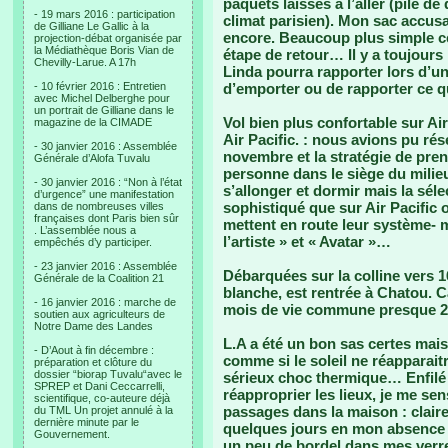
paquets laissés à l’aller (pile de
- 19 mars 2016 : participation
climat parisien). Mon sac accusait
de Gilliane Le Gallic à la
encore. Beaucoup plus simple ce
projection-débat organisée par
la Médiathèque Boris Vian de
étape de retour… Il y a toujours
Chevilly-Larue. A 17h
Linda pourra rapporter lors d’u
- 10 février 2016 : Entretien
d’emporter ou de rapporter ce q
avec Michel Delberghe pour
un portrait de Gilliane dans le
Vol bien plus confortable sur Ai
magazine de la CIMADE
Air Pacific. : nous avions pu rés
- 30 janvier 2016 : Assemblée
novembre et la stratégie de pren
Générale d’Alofa Tuvalu
personne dans le siège du mili
- 30 janvier 2016 : “Non à l’état
s’allonger et dormir mais la séle
d’urgence” une manifestation
sophistiqué que sur Air Pacific 
dans de nombreuses villes
françaises dont Paris bien sûr
mettent en route leur système- m
. L’assemblée nous a
l’artiste » et « Avatar »…
empêchés d’y participer.
- 23 janvier 2016 : Assemblée
Débarquées sur la colline vers 
Générale de la Coalition 21
blanche, est rentrée à Chatou. C
- 16 janvier 2016 : marche de
mois de vie commune presque 2
soutien aux agriculteurs de
Notre Dame des Landes
L.A a été un bon sas certes mais 
- D’Aout à fin décembre :
comme si le soleil ne réapparai
préparation et clôture du
dossier “biorap Tuvalu“avec le
sérieux choc thermique… Enfilé
SPREP et Dani Ceccarrelli,
réapproprier les lieux, je me se
scientifique, co-auteure déjà
passages dans la maison : clairem
du TML Un projet annulé à la
dernière minute par le
quelques jours en mon absence 
Gouvernement.
un peu de bordel dans mes verr