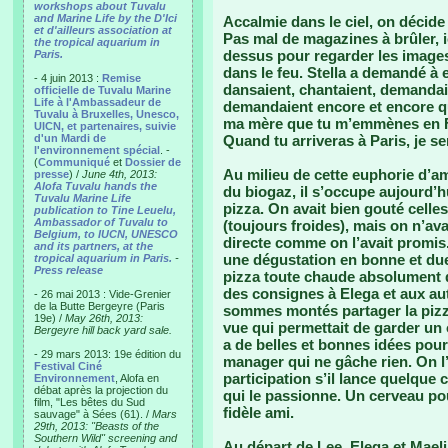
workshops about Tuvalu
and Marine Life by the D'Ici
Accalmie dans le ciel, on décide 
et d'ailleurs association at
Pas mal de magazines à brûler, ici
the tropical aquarium in
dessus pour regarder les images,
Paris.
dans le feu. Stella a demandé à
- 4 juin 2013 :
Remise
dansaient, chantaient, demandai
officielle de Tuvalu Marine
Life à l'Ambassadeur de
demandaient encore et encore qu
Tuvalu à Bruxelles, Unesco,
ma mère que tu m’emmènes en Fra
UICN, et partenaires, suivie
d'un Mardi de
Quand tu arriveras à Paris, je se
l'environnement spécial
. -
(
Communiqué
et
Dossier de
Au milieu de cette euphorie d’am
presse
) /
June 4th, 2013:
Alofa Tuvalu hands the
du biogaz, il s’occupe aujourd’h
Tuvalu Marine Life
pizza. On avait bien gouté celle
publication to Tine Leuelu,
Ambassador of Tuvalu to
(toujours froides), mais on n’a
Belgium, to IUCN, UNESCO
directe comme on l’avait promis.
and its partners, at the
une dégustation en bonne et due
tropical aquarium in Paris.
-
Press release
pizza toute chaude absolument di
des consignes à Elega et aux aut
- 26 mai 2013 : Vide-Grenier
de la Butte Bergeyre (Paris
sommes montés partager la pizza 
19e) /
May 26th, 2013:
vue qui permettait de garder un œ
Bergeyre hill back yard sale.
a de belles et bonnes idées pou
- 29 mars 2013: 19e édition du
manager qui ne gâche rien. On l’
Festival Ciné
participation s’il lance quelque
Environnement
, Alofa en
débat après la projection du
qui le passionne. Un cerveau pou
film, "Les bêtes du Sud
fidèle ami.
sauvage" à Sées (61). /
Mars
29th, 2013: "Beasts of the
Southern Wild" screening and
Au départ de Lee, Elega et Mael