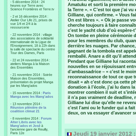
- 5 décembre 2014 : 24
Amatuku et sorti la première mou
heures sur Terre avec
la Terre ». « C’est toi que j’ai vu
Science Frontières et Terre.tv
Gilliane, qui confirme. « Vous fa
- 2 et 16 décembre 2014 :
On est libres ». « Ok je passe vo
Atelier Our Life 21, prises de
vue 1/4 et 2/4 à la
cherche toujours à faire connaîtr
ressourcerie
c’est le yacht club d’où espère-t
- 22 novembre 2014 : village
On tombe en pleine cérémonie d’
des associations de solidarité
pour les membres du club, quant 
internationale de la Ligue de
derrière les nuages. Par chance, i
l'Enseignement, 18 à 22h dans
la salle de spectacle du centre
gagnant de la tombola est appelé
Tour des Dames, Paris
remballé. Anare a dit qu’il atten
- 22 et 24 novembre 2014 :
Pendant que Gilliane lui raconta
ateliers Manga à la Maison
nouvelles en se réjouissant entr
des Ensembles
d’ambassadrice – « c’est le moin
- 21 novembre 2014 : Soirée
reconnaissance de tout ce que tu
Maison des Ensembles,
disait « ah c’est donc ça cette p
présentation du projet Manga
par les Mang'ados
donation à l’école, j’ai lu dans 
montrer combien il suit et s’inté
- 15 novembre 2014 :
Paris
Manga avec les Mang'ados
il n’a pas vraiment de deadline, 
Gilliane lui dise qu’elle ne reven
- 13 novembre 2014 :
c’est l’ami ou le funder qui a fa
Réunion plénière de la
coalition climat 21
deux, on va essayer d’avancer su
- 8 novembre 2014 :
Forum
Alter Libris avec les
Mang'ados et José
à
l'ancienne gare de Reuilly,
Jeudi 19 janvier 2012 
Paris 12e