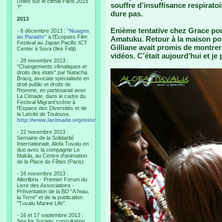
Unies sur le climat Paris 2015
souffre d’insuffisance respiratoi
?"
dure pas.
2013
Enième tentative chez Grace pour
- 8 décembre 2013 :
"Nuages
au Paradis"
à l'Ecopass Film
Amatuku. Retour à la maison po
Festival au Japan Pacific ICT
Gilliane avait promis de montre
Center à Suva (Iles Fidji)
vidéos. C’était aujourd’hui et je
- 28 novembre 2013 :
"Changements climatiques et
droits des états" par Natacha
Bracq, avocate spécialisée en
droit public et droits de
l'homme, en partenariat avec
La Cimade, dans le cadre du
Festival Migrant'scène à
l'Espace des Diversités et de
la Laïcité de Toulouse.
http://www.lacimade.org/minisites/migrantscene
- 22 novembre 2013 :
Semaine de la Solidarité
Internationale, Alofa Tuvalu en
duo avec la compagnie Le
Makila, au Centre d'animation
de la Place de Fêtes (Paris)
- 16 novembre 2013 :
Alterlibris - Premier Forum du
Livre des Associations -
Présentation de la BD "A l'eau,
la Terre" et de la publication
"Tuvalu Marine Life".
- 16 et 17 septembre 2013 :
Sea for Society, consultation