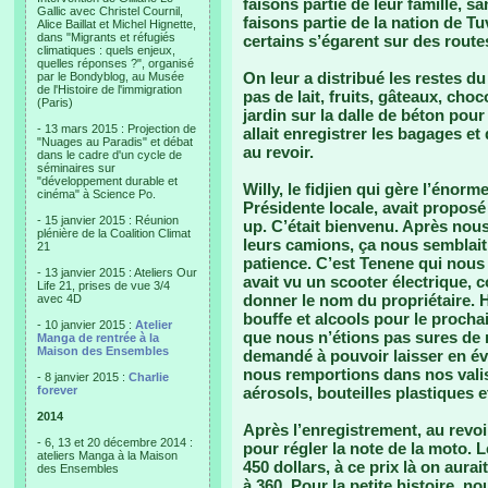
faisons partie de leur famille, 
Gallic avec Christel Cournil,
faisons partie de la nation de 
Alice Baillat et Michel Hignette,
dans "Migrants et réfugiés
certains s’égarent sur des rout
climatiques : quels enjeux,
quelles réponses ?", organisé
On leur a distribué les restes du 
par le Bondyblog, au Musée
de l'Histoire de l'immigration
pas de lait, fruits, gâteaux, choc
(Paris)
jardin sur la dalle de béton pou
- 13 mars 2015 : Projection de
allait enregistrer les bagages et
"Nuages au Paradis" et débat
au revoir.
dans le cadre d'un cycle de
séminaires sur
"développement durable et
Willy, le fidjien qui gère l’éno
cinéma" à Science Po.
Présidente locale, avait propos
- 15 janvier 2015 : Réunion
up. C’était bienvenu. Après nous
plénière de la Coalition Climat
leurs camions, ça nous semblai
21
patience. C’est Tenene qui nous co
- 13 janvier 2015 : Ateliers Our
avait vu un scooter électrique, 
Life 21, prises de vue 3/4
donner le nom du propriétaire. 
avec 4D
bouffe et alcools pour le procha
- 10 janvier 2015 :
Atelier
que nous n’étions pas sures de r
Manga de rentrée à la
Maison des Ensembles
demandé à pouvoir laisser en év
nous remportions dans nos valise
- 8 janvier 2015 :
Charlie
forever
aérosols, bouteilles plastiques e
2014
Après l’enregistrement, au revoi
- 6, 13 et 20 décembre 2014 :
pour régler la note de la moto. Le
ateliers Manga à la Maison
450 dollars, à ce prix là on aur
des Ensembles
à 360. Pour la petite histoire, 