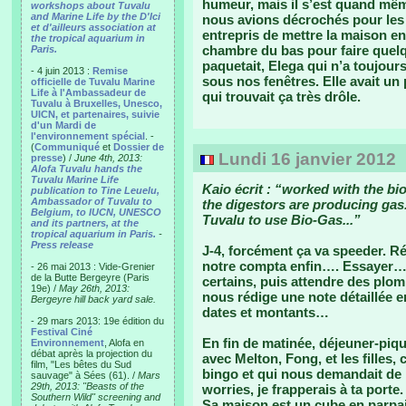
humeur, mais il s’est quand mê
workshops about Tuvalu
and Marine Life by the D'Ici
nous avions décrochés pour les 
et d'ailleurs association at
entrepris de mettre la maison e
the tropical aquarium in
chambre du bas pour faire quel
Paris.
paquetait, Elega qui n’a toujour
- 4 juin 2013 :
Remise
sous nos fenêtres. Elle avait un
officielle de Tuvalu Marine
Life à l'Ambassadeur de
qui trouvait ça très drôle.
Tuvalu à Bruxelles, Unesco,
UICN, et partenaires, suivie
d'un Mardi de
l'environnement spécial
. -
(
Communiqué
et
Dossier de
Lundi 16 janvier 2012
presse
) /
June 4th, 2013:
Alofa Tuvalu hands the
Tuvalu Marine Life
Kaio écrit : “worked with the b
publication to Tine Leuelu,
Ambassador of Tuvalu to
the digestors are producing gas..
Belgium, to IUCN, UNESCO
Tuvalu to use Bio-Gas...”
and its partners, at the
tropical aquarium in Paris.
-
Press release
J-4, forcément ça va speeder. 
notre compta enfin…. Essayer… Il
- 26 mai 2013 : Vide-Grenier
de la Butte Bergeyre (Paris
certains, puis attendre des plo
19e) /
May 26th, 2013:
nous rédige une note détaillée 
Bergeyre hill back yard sale.
dates et montants…
- 29 mars 2013: 19e édition du
Festival Ciné
En fin de matinée, déjeuner-piqu
Environnement
, Alofa en
débat après la projection du
avec Melton, Fong, et les filles,
film, "Les bêtes du Sud
bingo et qui nous demandait de 
sauvage" à Sées (61). /
Mars
29th, 2013: "Beasts of the
worries, je frapperais à ta porte
Southern Wild" screening and
Sa maison est un cube en parpai