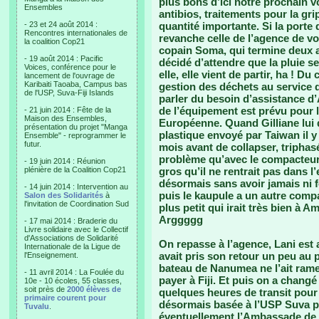
plus bons d’ici notre prochain v
Ensembles
antibios, traitements pour la gr
- 23 et 24 août 2014 :
quantité importante. Si la porte 
Rencontres internationales de
revanche celle de l’agence de vo
la coalition Cop21
copain Soma, qui termine deux a
- 19 août 2014 : Pacific
décidé d’attendre que la pluie s
Voices, conférence pour le
elle, elle vient de partir, ha ! D
lancement de l'ouvrage de
Karibaiti Taoaba, Campus bas
gestion des déchets au service d
de l'USP, Suva-Fiji Islands
parler du besoin d’assistance d
de l’équipement est prévu pour l
- 21 juin 2014 : Fête de la
Maison des Ensembles,
Européenne. Quand Gilliane lui
présentation du projet "Manga
plastique envoyé par Taiwan il 
Ensemble" - reprogrammer le
futur.
mois avant de collapser, tripha
problème qu’avec le compacteur 
- 19 juin 2014 : Réunion
plénière de la Coalition Cop21
gros qu’il ne rentrait pas dans l’
désormais sans avoir jamais ni f
- 14 juin 2014 : Intervention au
puis le kaupule a un autre compa
Salon des Solidarités
à
l'invitation de Coordination Sud
plus petit qui irait très bien à
Arggggg
- 17 mai 2014 : Braderie du
Livre solidaire avec le Collectif
d'Associations de Solidarité
On repasse à l’agence, Lani est a
Internationale de la Ligue de
avait pris son retour un peu au pif
l'Enseignement.
bateau de Nanumea ne l’ait ramené
- 11 avril 2014 : La Foulée du
payer à Fiji. Et puis on a changé
10e - 10 écoles, 55 classes,
soit près de
2000 élèves de
quelques heures de transit pour
primaire courent pour
désormais basée à l’USP Suva po
Tuvalu
.
éventuellement l’Ambassade de 