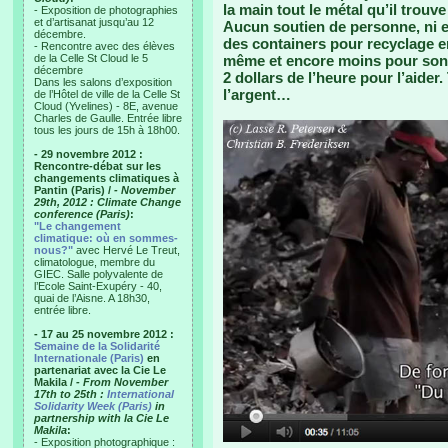
la main tout le métal qu’il trouv
- Exposition de photographies
et d’artisanat jusqu’au 12
Aucun soutien de personne, ni en
décembre.
des containers pour recyclage en
- Rencontre avec des élèves
de la Celle St Cloud le 5
même et encore moins pour son t
décembre
2 dollars de l’heure pour l’aider
Dans les salons d’exposition
l’argent…
de l’Hôtel de ville de la Celle St
Cloud (Yvelines) - 8E, avenue
Charles de Gaulle. Entrée libre
tous les jours de 15h à 18h00.
- 29 novembre 2012 :
Rencontre-débat sur les
changements climatiques à
Pantin (Paris) /
- November
29th, 2012 : Climate Change
conference (Paris)
:
"Le changement
climatique: où en sommes-
nous?"
avec Hervé Le Treut,
climatologue, membre du
GIEC. Salle polyvalente de
l’Ecole Saint-Exupéry - 40,
quai de l’Aisne. A 18h30,
entrée libre.
- 17 au 25 novembre 2012 :
Semaine de la Solidarité
Internationale (Paris)
en
partenariat avec la Cie Le
Makila /
- From November
17th to 25th :
International
Solidarity Week (Paris)
in
partnership with la Cie Le
Makila
:
- Exposition photographique :