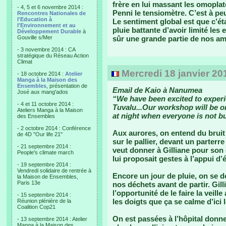
frère en lui massant les omoplat
- 4, 5 et 6 novembre 2014 :
Penni le tensiomètre. C’est à p
Rencontres Nationales de
l'Education à
Le sentiment global est que c’ét
l'Environnement et au
pluie battante d’avoir limité les
Développement Durable
à
Gouville s/Mer
sûr une grande partie de nos ami
- 3 novembre 2014 : CA
stratégique du Réseau Action
Climat
Mercredi 18 janvier 20
- 18 octobre 2014 :
Atelier
Manga à la Maison des
Ensembles
, présentation de
Email de Kaio à Nanumea
José aux mang'ados
“We have been excited to experie
- 4 et 11 octobre 2014 :
Tuvalu...Our workshop will be o
Ateliers Manga à la Maison
at night when everyone is not bu
des Ensembles
- 2 octobre 2014 : Conférence
Aux aurores, on entend du bruit d
de 4D "Our life 21"
sur le pallier, devant un parterre 
- 21 septembre 2014 :
veut donner à Gilliane pour son d
People's climate march
lui proposait gestes à l’appui 
- 19 septembre 2014 :
Vendredi solidaire de rentrée à
Encore un jour de pluie, on se 
la Maison de Ensembles,
Paris 13e
nos déchets avant de partir. Gilli
l’opportunité de le faire la veill
- 15 septembre 2014 :
les doigts que ça se calme d’ici l
Réunion plénière de la
Coalition Cop21
On est passées à l’hôpital donne
- 13 septembre 2014 : Atelier
Manga à la Maison des