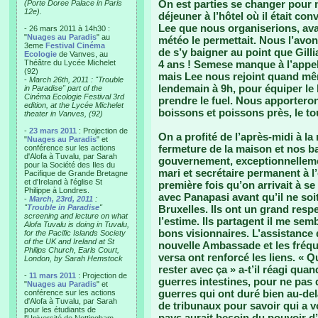
On est parties se changer pour n
(Porte Doree Palace in Paris
12e).
déjeuner à l’hôtel où il était co
Lee que nous organiserions, avant
- 26 mars 2011 à 14h30 :
"
Nuages au Paradis
" au
météo le permettait. Nous l’avon
3eme
Festival Cinéma
de s’y baigner au point que Gill
Ecologie
de Vanves, au
Théâtre du Lycée Michelet
4 ans ! Semese manque à l’appel
(92)
mais Lee nous rejoint quand mêm
-
March 26th, 2011 : "Trouble
lendemain à 9h, pour équiper le 
in Paradise" part of the
Cinéma Ecologie Festival 3rd
prendre le fuel. Nous apporteron
edition, at the Lycée Michelet
boissons et poissons près, le tou
theater in Vanves, (92)
-
23 mars 2011
: Projection de
On a profité de l’après-midi à 
"
Nuages au Paradis
" et
fermeture de la maison et nos b
conférence sur les actions
d'Alofa à Tuvalu, par Sarah
gouvernement, exceptionnelleme
pour la Société des Iles du
mari et secrétaire permanent à l’
Pacifique de Grande Bretagne
et d'Ireland à l'église St
première fois qu’on arrivait à se
Philippe à Londres.
avec Panapasi avant qu’il ne s
-
March, 23rd, 2011
:
"
Trouble in Paradise
"
Bruxelles. Ils ont un grand respe
screening and lecture on what
l’estime. Ils partagent il me se
Alofa Tuvalu is doing in Tuvalu,
bons visionnaires. L’assistance
for the Pacific Islands Society
of the UK and Ireland at St
nouvelle Ambassade et les fréque
Philips Church, Earls Court,
versa ont renforcé les liens. « 
London, by Sarah Hemstock
rester avec ça » a-t’il réagi qua
-
11 mars 2011
: Projection de
guerres intestines, pour ne pas d
"
Nuages au Paradis
" et
guerres qui ont duré bien au-del
conférence sur les actions
d'Alofa à Tuvalu, par Sarah
de tribunaux pour savoir qui a vol
pour les étudiants de
pays aurait besoin du pouvoir d