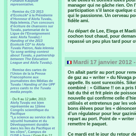
Funafuti Kaupule
representative.
manager qui ne gâche rien. On l’
participation s’il lance quelque
- Remise du CD 2013
qui le passionne. Un cerveau pou
d'Ecolozik* à la Présidente
d'Honneur d'Alofa Tuvalu,
fidèle ami.
Nala Ielemia. (*un concours
d'écriture de chansons sur
Tuvalu, partenariat de la
Au départ de Lee, Elega et Mael
Ligue de l'Enseignement
cochon tout chaud, pour demander
avec Alofa Tuvalu) /
repassé un peu plus tard pour offr
Handing of the 2013
Ecolozik CD* to Alofa
Tuvalu Patron, Nala Ielemia
*(a song writing contest
about Tuvalu, a partnership
between The Education
Mardi 17 janvier 2012 
League and Alofa Tuvalu).
- Remise des cartes de
On allait partir au port pour rem
l'Union de la la Presse
de gaz au « writer » du Nivaga 
Francophone aux
journalistes des Médias de
appelle. Ils sont surexcités. Sik
Tuvalu /
Handing of the UPF
combiné : « Gilliane !! on a pris 
press cards to the Tuvalu
media people.
fait du thé et frit plein de poiss
nouvelle qui confirme celle d’hie
- Du 8 au 12 juillet, 2013:
utilisés et entretenus par les v
Alofa Tuvalu est bien
représentée au 12ème
bons élèves pour les « dénoncer
Congrès scientifique du
d’un régulateur pour leur gaziniè
Pacifique
"La science au service de la
repart au port. Point de « write
sécurité humaine et du
remettre le paquet.
Développement durable
dans les îles du Pacifique et
les côtes", Campus de
Ce mardi est le jour du retour de
l'USP à Suva
/
From 8 to 12