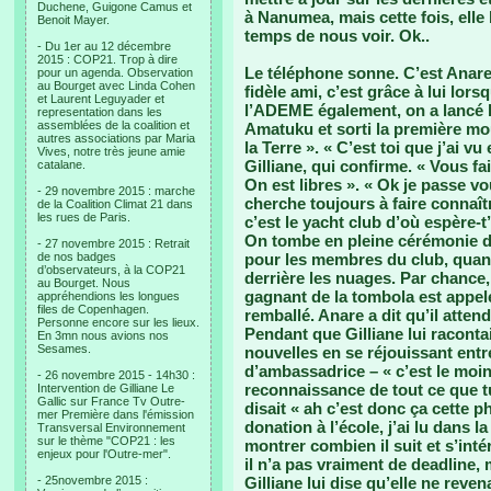
Duchene, Guigone Camus et
à Nanumea, mais cette fois, elle
Benoit Mayer.
temps de nous voir. Ok..
- Du 1er au 12 décembre
2015 : COP21. Trop à dire
Le téléphone sonne. C’est Anare
pour un agenda. Observation
au Bourget avec Linda Cohen
fidèle ami, c’est grâce à lui lors
et Laurent Leguyader et
l’ADEME également, on a lancé l
representation dans les
assemblées de la coalition et
Amatuku et sorti la première mou
autres associations par Maria
la Terre ». « C’est toi que j’ai vu
Vives, notre très jeune amie
Gilliane, qui confirme. « Vous fa
catalane.
On est libres ». « Ok je passe vo
- 29 novembre 2015 : marche
cherche toujours à faire connaîtr
de la Coalition Climat 21 dans
les rues de Paris.
c’est le yacht club d’où espère-t
On tombe en pleine cérémonie d’
- 27 novembre 2015 : Retrait
de nos badges
pour les membres du club, quant 
d’observateurs, à la COP21
derrière les nuages. Par chance, i
au Bourget. Nous
gagnant de la tombola est appelé
appréhendions les longues
files de Copenhagen.
remballé. Anare a dit qu’il atten
Personne encore sur les lieux.
Pendant que Gilliane lui raconta
En 3mn nous avions nos
Sesames.
nouvelles en se réjouissant entr
d’ambassadrice – « c’est le moin
- 26 novembre 2015 - 14h30 :
reconnaissance de tout ce que tu
Intervention de Gilliane Le
Gallic sur France Tv Outre-
disait « ah c’est donc ça cette p
mer Première dans l'émission
donation à l’école, j’ai lu dans 
Transversal Environnement
sur le thème "COP21 : les
montrer combien il suit et s’inté
enjeux pour l'Outre-mer".
il n’a pas vraiment de deadline, 
- 25novembre 2015 :
Gilliane lui dise qu’elle ne reven