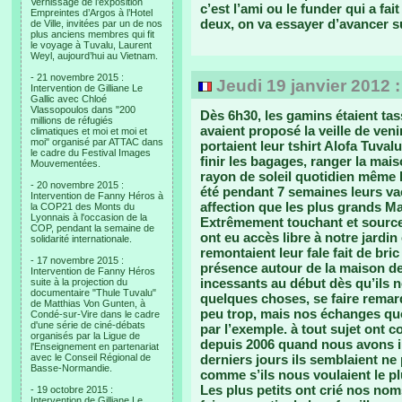
Vernissage de l’exposition
c’est l’ami ou le funder qui a fa
Empreintes d’Argos à l’Hotel
deux, on va essayer d’avancer su
de Ville, invitées par un de nos
plus anciens membres qui fit
le voyage à Tuvalu, Laurent
Weyl, aujourd’hui au Vietnam.
- 21 novembre 2015 :
Jeudi 19 janvier 2012 
Intervention de Gilliane Le
Gallic avec Chloé
Vlassopoulos dans "200
Dès 6h30, les gamins étaient tas
millions de réfugiés
avaient proposé la veille de ve
climatiques et moi et moi et
moi" organisé par ATTAC dans
portaient leur tshirt Alofa Tuvalu
le cadre du Festival Images
finir les bagages, ranger la mais
Mouvementées.
rayon de soleil quotidien même l
- 20 novembre 2015 :
été pendant 7 semaines leurs va
Intervention de Fanny Héros à
affection que les plus grands Ma
la COP21 des Monts du
Lyonnais à l'occasion de la
Extrêmement touchant et source 
COP, pendant la semaine de
ont eu accès libre à notre jardin
solidarité internationale.
remontaient leur fale fait de bri
- 17 novembre 2015 :
présence autour de la maison de 
Intervention de Fanny Héros
incessants au début dès qu’ils 
suite à la projection du
documentaire "Thule Tuvalu"
quelques choses, se faire remarq
de Matthias Von Gunten, à
peu trop, mais nos échanges quo
Condé-sur-Vire dans le cadre
d'une série de ciné-débats
par l’exemple. à tout sujet ont c
organisés par la Ligue de
depuis 2006 quand nous avons in
l'Enseignement en partenariat
avec le Conseil Régional de
derniers jours ils semblaient ne
Basse-Normandie.
comme s’ils nous voulaient le p
Les plus petits ont crié nos no
- 19 octobre 2015 :
Intervention de Gilliane Le