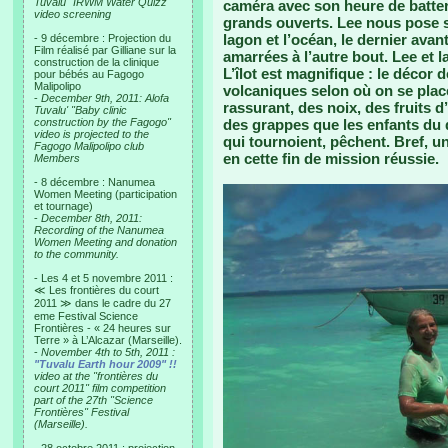
Tuvalu "IRWM Water Quizz"
caméra avec son heure de batter
video screening
grands ouverts. Lee nous pose su
lagon et l’océan, le dernier ava
- 9 décembre : Projection du
Film réalisé par Gilliane sur la
amarrées à l’autre bout. Lee et 
construction de la clinique
L’îlot est magnifique : le décor 
pour bébés au Fagogo
Malipolipo
volcaniques selon où on se place
-
December 9th, 2011: Alofa
rassurant, des noix, des fruits 
Tuvalu' "Baby clinic
construction by the Fagogo"
des grappes que les enfants du 
video is projected to the
qui tournoient, pêchent. Bref,
Fagogo Malipolipo club
en cette fin de mission réussie.
Members
- 8 décembre : Nanumea
Women Meeting (participation
et tournage)
-
December 8th, 2011:
Recording of the Nanumea
Women Meeting and donation
to the community.
- Les 4 et 5 novembre 2011 :
≪ Les frontières du court
2011 ≫ dans le cadre du 27
eme Festival Science
Frontières - « 24 heures sur
Terre » à L’Alcazar (Marseille).
-
November 4th to 5th, 2011 :
"Tuvalu Earth hour 2009" !!
video at the "frontières du
court 2011" film competition
part of the 27th "Science
Frontières" Festival
(Marseille).