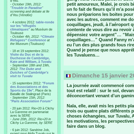
d'Yeu.
petit amoureux, Malei, je crois bi
- October 19th, 2012:
"
Trouble in Paradise
"
un fo fait de fleurs qu’il m’a po
screening and debate at Ile
nous préparions les boites pour v
d'Yeu (Vendée)
avec les autres, comment me donn
- 4 octobre 2012:
table-ronde
coquillages, jeudi, à l’aéroport
sur les "réfugiés
contente de vous dire au revoir 
climatiques"
au Muséum de
Toulouse
dépensiez votre argent”… “Mais 
-
October 4th, 2012:
“Climate
coquillages…” Quand Fanny m’a v
Refugees” Conference
at
the Museum (Toulouse)
eu l’un des plus grands fous rir
Quand je pense que nous appréh
- 18 et 19 septembre 2012:
les Tuvaluens…
Visite du Duc et de la
Duchesse de Cambridge,
Kate and William, à Tuvalu
-
September 18th and 19th,
2012:
The Duke and
Dutches of Cambridge's
Dimanche 15 janvier 20
visit to Tuvalu
- 15 septembre 2012:
"Forum
La journée avait commencé comm
des Associations et des
tout est relatif : sur le sol, deva
Sports du 19e"
, Place de la
Bataille de Stalingrad (Paris)
déconcertant venant d’un gamin 
-
September 15th, 2012:
"Paris Association Forum"
Nala, elle, avait mis les petits 
- 20 juin 2012: Rio+20 à Clichy
trois ou quatre plats différent
La Garenne en partenariat
choses échangées, sur Tuvalu, Al
avec la SERE
-
June 20th, 2012: Rio+20 in
les motivations, les perspectives
Clichy La Garenne, by SERE
faire dans un blog.
- 6 juin 2012: Sandrine Job,
expert pour Alofa Tuvalu sur le