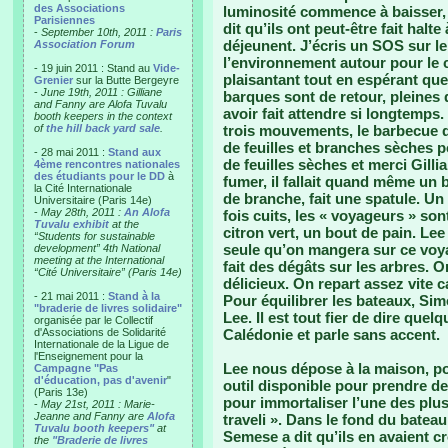
des Associations
luminosité commence à baisser, 
Parisiennes
dit qu’ils ont peut-être fait halt
-
September 10th, 2011 :
Paris
déjeunent. J’écris un SOS sur l
Association Forum
l’environnement autour pour le c
- 19 juin 2011 : Stand au
Vide-
plaisantant tout en espérant que 
Grenier
sur la Butte Bergeyre
-
June 19th, 2011 : Gilliane
barques sont de retour, pleine
and Fanny are Alofa Tuvalu
avoir fait attendre si longtemps
booth keepers in the context
of
the hill back yard sale
.
trois mouvements, le barbecue d
de feuilles et branches sèches p
- 28 mai 2011 :
Stand aux
de feuilles sèches et merci Gill
4ème rencontres nationales
des étudiants pour le DD
à
fumer, il fallait quand même un b
la Cité Internationale
de branche, fait une spatule. U
Universitaire (Paris 14e)
-
May 28th, 2011 :
An Alofa
fois cuits, les « voyageurs » son
Tuvalu exhibit
at the
citron vert, un bout de pain. Lee
“Students for sustainable
seule qu’on mangera sur ce voya
development” 4th National
meeting at the International
fait des dégâts sur les arbres. O
“Cité Universitaire” (Paris 14e)
délicieux. On repart assez vite c
- 21 mai 2011 :
Stand à la
Pour équilibrer les bateaux, Si
"braderie de livres solidaire"
Lee. Il est tout fier de dire quel
organisée par le Collectif
d'Associations de Solidarité
Calédonie et parle sans accent.
Internationale de la Ligue de
l'Enseignement pour la
Lee nous dépose à la maison, po
Campagne "Pas
d'éducation, pas d'avenir
"
outil disponible pour prendre des
(Paris 13e)
pour immortaliser l’une des plu
-
May 21st, 2011 : Marie-
Jeanne and Fanny are
Alofa
traveli ». Dans le fond du bateau 
Tuvalu booth keepers"
at
Semese a dit qu’ils en avaient cr
the
"Braderie de livres