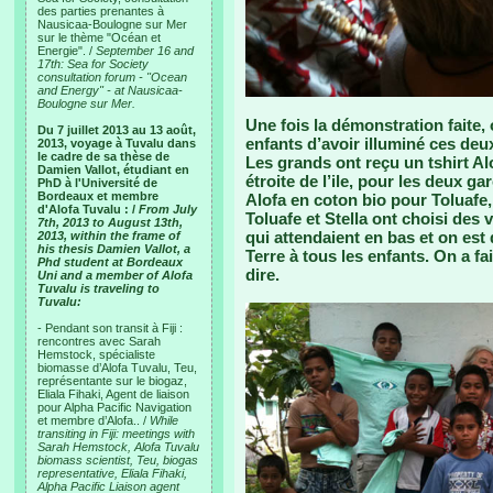
des parties prenantes à
Nausicaa-Boulogne sur Mer
sur le thème "Océan et
Energie". /
September 16 and
17th: Sea for Society
consultation forum - "Ocean
and Energy" - at Nausicaa-
Boulogne sur Mer.
Une fois la démonstration faite,
Du 7 juillet 2013 au 13 août,
enfants d’avoir illuminé ces deux
2013, voyage à Tuvalu dans
le cadre de sa thèse de
Les grands ont reçu un tshirt Alo
Damien Vallot, étudiant en
étroite de l’ile, pour les deux g
PhD à l'Université de
Bordeaux et membre
Alofa en coton bio pour Toluafe,
d'Alofa Tuvalu : /
From July
Toluafe et Stella ont choisi des v
7th, 2013 to August 13th,
qui attendaient en bas et on est
2013, within the frame of
his thesis Damien Vallot, a
Terre à tous les enfants. On a fa
Phd student at Bordeaux
dire.
Uni and a member of Alofa
Tuvalu is traveling to
Tuvalu:
- Pendant son transit à Fiji :
rencontres avec Sarah
Hemstock, spécialiste
biomasse d’Alofa Tuvalu, Teu,
représentante sur le biogaz,
Eliala Fihaki, Agent de liaison
pour Alpha Pacific Navigation
et membre d’Alofa.. /
While
transiting in Fiji: meetings with
Sarah Hemstock, Alofa Tuvalu
biomass scientist, Teu, biogas
representative, Eliala Fihaki,
Alpha Pacific Liaison agent