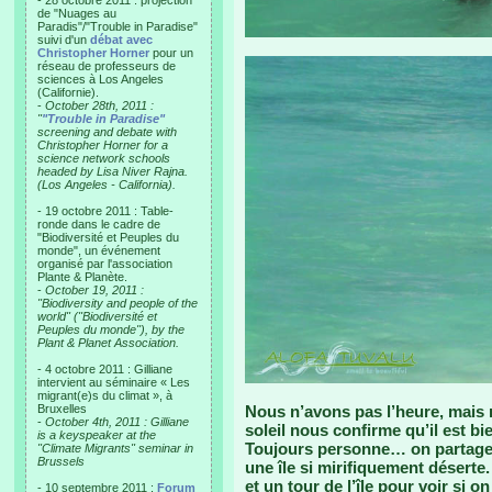
- 28 octobre 2011 : projection
de "Nuages au
Paradis"/"Trouble in Paradise"
suivi d'un
débat avec
Christopher Horner
pour un
réseau de professeurs de
sciences à Los Angeles
(Californie).
-
October 28th, 2011 :
"
"Trouble in Paradise"
screening and debate with
Christopher Horner for a
science network schools
headed by Lisa Niver Rajna.
(Los Angeles - California).
- 19 octobre 2011 : Table-
ronde dans le cadre de
"Biodiversité et Peuples du
monde", un événement
organisé par l'association
Plante & Planète.
-
October 19, 2011 :
"Biodiversity and people of the
world" ("Biodiversité et
Peuples du monde"), by the
Plant & Planet Association.
- 4 octobre 2011 : Gilliane
intervient au séminaire « Les
migrant(e)s du climat », à
Bruxelles
Nous n’avons pas l’heure, mais
-
October 4th, 2011 : Gilliane
soleil nous confirme qu’il est bi
is a keyspeaker at the
Toujours personne… on partage u
"Climate Migrants" seminar in
Brussels
une île si mirifiquement désert
et un tour de l’île pour voir si 
- 10 septembre 2011 :
Forum