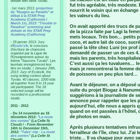
debate with Alofa Tuvalu.
fut très agréable, très modeste. E
-1er mars 2013:
projection
nourrit le voisin qui en échange l
de "Nuages au Paradis" et
les valeurs du lieu.
débat à la STAR Prep
Academy (Californie) /
March 1st, 2013: "Trouble in
On avait apporté des trucs de pa
Paradise" screening and
debate at the STAR Prep
de la pizza faite par Lagi la fem
Academy (California)
mets locaux. Très bon… petits po
coco, et autre lait de coco, sucr
- 29 janvier 2013: Jury
d'
Ecolo'zik
, le concours
passé la tête chez Luni (ex prof 
d'écriture de chansons
demandé de passer un de ces 4. E
organisé par la Ligue de
l'Enseignement autour du
mais les parents, très hospitali
thème "Sauvons Tuvalu". Les
C’est aussi ça les tuvaluens… le
lauréats enregistreront leur
mais je rencontrerai la femme d
titre en studio. /
January 29th,
2013: Jury of Ecolozik, the
de poissons un peu plus tard…
song writing contest about
Tuvalu. 40 classes, 1000 kids
all together from 8 to 14 year
Avant le déjeuner, on a déposé
old participated. The 18
suite du projet Biogaz à Nanume
selected songs will be
recorded in a professional
suggérions à la journaliste de se
studio.
annonce pour rappeler que les ph
aujourd’hui, elle nous a appris q
2011 - 2012
quand on est passées à l’hôtel, 
- Du 14 novembre au 16
de photos en main.
décembre 2012:
"La route
des contes"
(La Celle St
Cloud) /
- From November
Après plusieurs tentatives infr
14th to December 15th,
ferrailleur de l’île, chez lui. J’a
2012:
"Tales' trip - La route
des contes"
(La Celle St
triste… Il va chaque jour avec sa
Cloud)
: