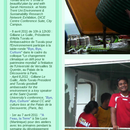
Tuvalu and AT’s small is
beautiful plan by and with
Sarah Hemstock. at Notts
Trent Uni Environment &
Sustainability Research
Network Exhibition, DICE
Centre Conference Suite, City
Campus.
- 8 avril 2011 de 10h à 12h30 :
Gilliane Le Gallic, Présidente
d'Alofa Tuvalu et
Ambassadrice de Tuvalu pour
l'Environnement participe à la
table-ronde "
Bye, Bye,
Culture
" dans le cadre du
colloque "Le changement
climatique un défi pour le
patrimoine mondial" à l'initiative
de l'Université de Versailles St
Quentin, au Palais de la
Découverte à Paris.
-
April 8,2011 : Gilliane Le
Gallic, Alofa Tuvalu President
and Tuvalu goodwill
ambassador for the
environment is a key speaker
at the Saint Quentin
University’s conference, "
Bye,
Bye, Culture
" about CC and
culture loss at the Palais de la
Decouverte, (Paris, 8e).
- 1er au 7 avril 2011 :
"A
l'eau, la Terre"
à Ste Luce
(Martinique) pour des ateliers
avec les primaires pendant la
semaine du développement