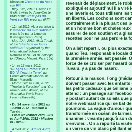
l'émission
C'est pas du Vent
revenait de déplacement, le robin
sur RFI
expliqué et aujourd’hui il a viré l
-
may 13th, 2012: Gilliane Le
Gallic invited by Anne-Cécile
une laverie et, tous utilisent le
Bras at the
C'est pas du
en liberté. Les cochons sont dan
Vent sur RFI
program (RFI)
contrairement à la plupart des po
- 12 mai 2012: Alofa participe à
et un homme bon et chaleureux q
la
braderie du livre solidaire
assurer de son soutien et a glis
organisée par la Ligue de
l'Enseignement (Paris)
recettes pour ne pas perdre la f
-
May 12th, 2012: Alofa Tuvalu
at the
"Braderie de livres
On allait repartir, ou plus exact
solidaire"
organized by the
International Solidarity
quand Teu, responsable locale d
Network of NGOs AT belongs
la première année, est passée. 
to. (Blanqui Market, Paris 13e)
force de se croiser par hasard o
- 14 au 17 mars 2012:
Tuvalu, y a pas de hasard.
"
Nuages au Paradis
" et
la
BD "A l'eau, la Terre"
au
Forum Alternatif Mondial de
Retour à la maison, Fong (médias
l'Eau - Marseille.
doivent passer avec les enfants
-
March 14th to 17th, 2012:
"Trouble in Paradise” and “Our
les petits cadeaux que Gilliane 
planet under Water”, at the
attend : un passage sur faceboo
Alternative World Water
Forum (Marseille).
y postant autant de soleils que 
notre webmastrice qui se bat de
- Du 24 novembre 2011 au
poumons. La vague d’amour qui 
10 avril 2012 - mission à
Tuvalu :
transformée en océan de larmes 
- From November 24th, 2011
unanime : vivante jusqu’à son der
to April 10th, 2012 - Mission
in Tuvalu :
s’envoler... On a reporté la visi
un verre de vin blanc pétillant e
- 4 avril 2012 :
Atelier Alofa