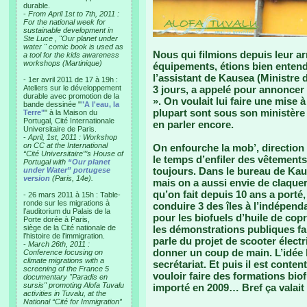
durable.
-
From April 1st to 7th, 2011 :
For the national week for
sustainable development in
Ste Luce , "Our planet under
water " comic book is used as
Nous qui filmions depuis leur ar
a tool for the kids awareness
workshops (Martinique)
équipements, étions bien enten
l’assistant de Kausea (Ministre 
- 1er avril 2011 de 17 à 19h :
Ateliers sur le développement
3 jours, a appelé pour annoncer 
durable avec promotion de la
». On voulait lui faire une mise 
bande dessinée "
"A l'eau, la
plupart sont sous son ministère 
Terre"
" à la Maison du
Portugal, Cité Internationale
en parler encore.
Universitaire de Paris.
-
April, 1st, 2011 : Workshop
on CC at the International
On enfourche la mob’, directio
“Cité Universitaire”’s House of
le temps d’enfiler des vêtements
Portugal with
“Our planet
toujours. Dans le bureau de Kaus
under Water” portugese
version
(Paris, 14e).
mais on a aussi envie de claquer
qu’on fait depuis 10 ans a porté,
- 26 mars 2011 à 15h : Table-
ronde sur les migrations à
conduire 3 des îles à l’indépend
l’auditorium du Palais de la
pour les biofuels d’huile de copr
Porte dorée à Paris,
siège de la Cité nationale de
les démonstrations publiques fait
l’histoire de l’immigration.
parle du projet de scooter élect
-
March 26th, 2011 :
donner un coup de main. L’idée lui
Conference focusing on
climate migrations with a
secrétariat. Et puis il est content
screening of the France 5
vouloir faire des formations biof
documentary "Paradis en
sursis" promoting Alofa Tuvalu
importé en 2009… Bref ça valait
activities in Tuvalu, at the
National “Cité for Immigration”