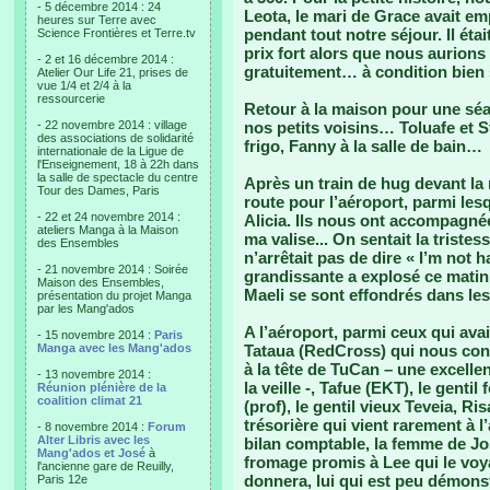
- 5 décembre 2014 : 24
Leota, le mari de Grace avait em
heures sur Terre avec
pendant tout notre séjour. Il ét
Science Frontières et Terre.tv
prix fort alors que nous aurion
- 2 et 16 décembre 2014 :
gratuitement… à condition bien 
Atelier Our Life 21, prises de
vue 1/4 et 2/4 à la
ressourcerie
Retour à la maison pour une sé
- 22 novembre 2014 : village
nos petits voisins… Toluafe et St
des associations de solidarité
frigo, Fanny à la salle de bain…
internationale de la Ligue de
l'Enseignement, 18 à 22h dans
la salle de spectacle du centre
Après un train de hug devant la
Tour des Dames, Paris
route pour l’aéroport, parmi les
- 22 et 24 novembre 2014 :
Alicia. Ils nous ont accompagnée
ateliers Manga à la Maison
ma valise... On sentait la triste
des Ensembles
n’arrêtait pas de dire « I’m not 
- 21 novembre 2014 : Soirée
grandissante a explosé ce matin 
Maison des Ensembles,
Maeli se sont effondrés dans les 
présentation du projet Manga
par les Mang'ados
A l’aéroport, parmi ceux qui avai
- 15 novembre 2014 :
Paris
Manga avec les Mang'ados
Tataua (RedCross) qui nous con
à la tête de TuCan – une excelle
- 13 novembre 2014 :
la veille -, Tafue (EKT), le gentil
Réunion plénière de la
coalition climat 21
(prof), le gentil vieux Teveia, Ri
trésorière qui vient rarement à l
- 8 novembre 2014 :
Forum
Alter Libris avec les
bilan comptable, la femme de Josh
Mang'ados et José
à
fromage promis à Lee qui le voyai
l'ancienne gare de Reuilly,
donnera, lui qui est peu démons
Paris 12e