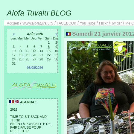
Alofa Tuvalu BLOG
/
/
/
/
/
/
Accueil
Www.alofatuvalu.tv
FACEBOOK
You Tube
Flickr
Twitter
Me C
Samedi 21 janvier 201
«
Août 2026
»
Lun.
Mar.
Mer.
Jeu.
Ven.
Sam.
Dim.
1
2
3
4
5
6
7
8
9
10
11
12
13
14
15
16
17
18
19
20
21
22
23
24
25
26
27
28
29
30
31
08/08/2026
AGENDA !
2016
TIME TO SIT BACK AND
THINK
ENFIN LA POSSIBILITE DE
FAIRE PAUSE POUR
REFLECHIR