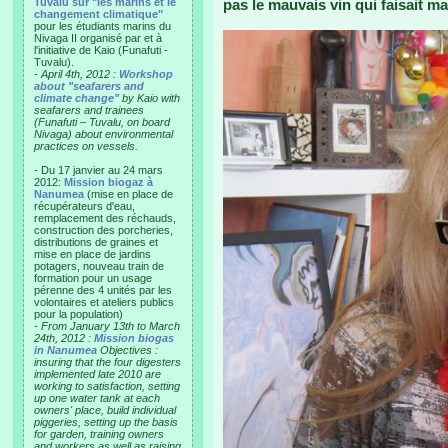
Tuvalu sur "les marins et le
pas le mauvais vin qui faisait m
changement climatique"
pour les étudiants marins du
Nivaga II organisé par et à
l'initiative de Kaio (Funafuti -
Tuvalu).
-
April 4th, 2012 :
Workshop
about "seafarers and
climate change"
by Kaio with
seafarers and trainees
(Funafuti – Tuvalu, on board
Nivaga) about environmental
practices on vessels.
- Du 17 janvier au 24 mars
2012:
Mission biogaz à
Nanumea
(mise en place de
récupérateurs d'eau,
remplacement des réchauds,
construction des porcheries,
distributions de graines et
mise en place de jardins
potagers, nouveau train de
formation pour un usage
pérenne des 4 unités par les
volontaires et ateliers publics
pour la population)
-
From January 13th to March
24th, 2012 :
Mission biogas
in Nanumea
Objectives :
insuring that the four digesters
implemented late 2010 are
working to satisfaction, setting
up one water tank at each
owners' place, build individual
piggeries, setting up the basis
for garden, training owners
and workers as well as raising