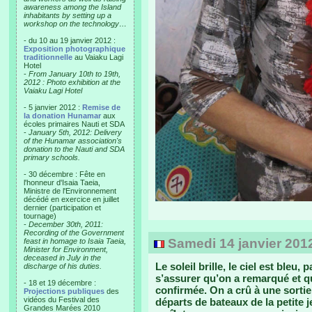
awareness among the Island
inhabitants by setting up a
workshop on the technology…
- du 10 au 19 janvier 2012 :
Exposition photographique
traditionnelle
au Vaiaku Lagi
Hotel
-
From January 10th to 19th,
2012 : Photo exhibition at the
Vaiaku Lagi Hotel
- 5 janvier 2012 :
Remise de
la donation Hunamar
aux
écoles primaires Nauti et SDA
-
January 5th, 2012: Delivery
of the Hunamar association's
donation to the Nauti and SDA
primary schools.
- 30 décembre : Fête en
l'honneur d'Isaia Taeia,
Ministre de l'Environnement
décédé en exercice en juillet
dernier (participation et
tournage)
-
December 30th, 2011:
Recording of the Government
Samedi 14 janvier 2012 -
feast in homage to Isaia Taeia,
Minister for Environment,
deceased in July in the
Le soleil brille, le ciel est ble
discharge of his duties.
s’assurer qu’on a remarqué et que
- 18 et 19 décembre :
confirmée. On a crû à une sortie
Projections publiques
des
vidéos du Festival des
départs de bateaux de la petite j
Grandes Marées 2010