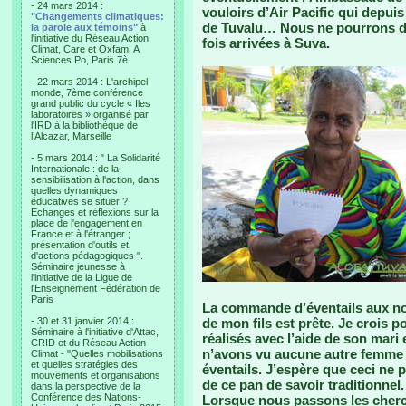
- 24 mars 2014 :
vouloirs d’Air Pacific qui depuis
"Changements climatiques:
de Tuvalu… Nous ne pourrons do
la parole aux témoins"
à
l'initiative du Réseau Action
fois arrivées à Suva.
Climat, Care et Oxfam. A
Sciences Po, Paris 7è
- 22 mars 2014 : L'archipel
monde, 7ème conférence
grand public du cycle « Iles
laboratoires » organisé par
l'IRD à la bibliothèque de
l’Alcazar, Marseille
- 5 mars 2014 : " La Solidarité
Internationale : de la
sensibilisation à l'action, dans
quelles dynamiques
éducatives se situer ?
Echanges et réflexions sur la
place de l'engagement en
France et à l'étranger ;
présentation d'outils et
d'actions pédagogiques ".
Séminaire jeunesse à
l'initiative de la Ligue de
l'Enseignement Fédération de
Paris
La commande d’éventails aux noms
- 30 et 31 janvier 2014 :
de mon fils est prête. Je crois po
Séminaire à l'initiative d'Attac,
réalisés avec l’aide de son mari 
CRID et du Réseau Action
n’avons vu aucune autre femme d
Climat - "Quelles mobilisations
et quelles stratégies des
éventails. J’espère que ceci ne 
mouvements et organisations
de ce pan de savoir traditionnel.
dans la perspective de la
Conférence des Nations-
Lorsque nous passons les cherche