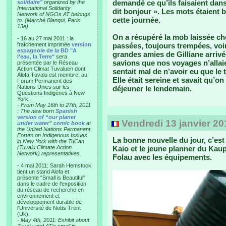
demandé ce qu’ils faisaient dans 
solidaire"
organized by the
International Solidarity
dit bonjour ». Les mots étaient 
Network of NGOs AT belongs
cette journée.
to. (Marché Blanqui, Paris
13e)
On a récupéré la mob laissée ch
- 16 au 27 mai 2011 : la
fraîchement imprimée
version
passées, toujours trempées, voi
espagnole de la BD "A
grandes amies de Gilliane arrivé
l'eau, la Terre"
sera
savions que nos voyages n’allaie
présentée par le Réseau
Action Climat Tuvaluen dont
sentait mal de n’avoir eu que le
Alofa Tuvalu est membre, au
Elle était sereine et savait qu’o
Forum Permanent des
Nations Unies sur les
déjeuner le lendemain.
Questions Indigènes à New
York.
-
From May 16th to 27th, 2011
: The new born
Spanish
version of “our planet
Vendredi 13 janvier 20
under water” comic book
at
the United Nations Permanent
Forum on Indigenous Issues
La bonne nouvelle du jour, c’est 
in New York with the TuCan
(Tuvalu Climate Action
Kaio et le jeune planner du Kau
Network) representatives.
Folau avec les équipements.
- 4 mai 2011: Sarah Hemstock
tient un stand Alofa et
présente "Small is Beautiful"
dans le cadre de l'exposition
du réseau de recherche en
environnement et
développement durable de
l'Université de Notts Trent
(Uk).
-
May 4th, 2011: Exhibit about