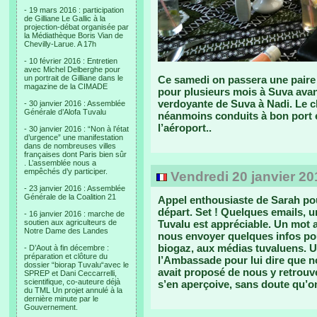
- 19 mars 2016 : participation
de Gilliane Le Gallic à la
projection-débat organisée par
la Médiathèque Boris Vian de
Chevilly-Larue. A 17h
- 10 février 2016 : Entretien
avec Michel Delberghe pour
un portrait de Gilliane dans le
Ce samedi on passera une paire 
magazine de la CIMADE
pour plusieurs mois à Suva avant
verdoyante de Suva à Nadi. Le c
- 30 janvier 2016 : Assemblée
Générale d’Alofa Tuvalu
néanmoins conduits à bon port 
l’aéroport..
- 30 janvier 2016 : “Non à l’état
d’urgence” une manifestation
dans de nombreuses villes
françaises dont Paris bien sûr
. L’assemblée nous a
empêchés d’y participer.
Vendredi 20 janvier 20
- 23 janvier 2016 : Assemblée
Générale de la Coalition 21
Appel enthousiaste de Sarah po
départ. Set ! Quelques emails, u
- 16 janvier 2016 : marche de
soutien aux agriculteurs de
Tuvalu est appréciable. Un mot
Notre Dame des Landes
nous envoyer quelques infos po
biogaz, aux médias tuvaluens. Un
- D’Aout à fin décembre :
préparation et clôture du
l’Ambassade pour lui dire que n
dossier “biorap Tuvalu“avec le
avait proposé de nous y retrouve
SPREP et Dani Ceccarrelli,
scientifique, co-auteure déjà
s’en aperçoive, sans doute qu’
du TML Un projet annulé à la
dernière minute par le
Gouvernement.