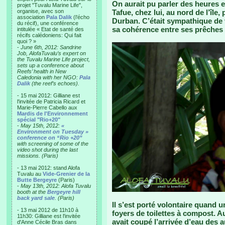
On aurait pu parler des heures 
projet "Tuvalu Marine Life",
organise, avec son
Tafue, chez lui, au nord de l’île
association
Pala Dalik
(l’écho
Durban. C’était sympathique de 
du récif), une conférence
sa cohérence entre ses prêches 
intitulée « Etat de santé des
récifs calédoniens: Qui fait
quoi ? »
-
June 6th, 2012: Sandrine
Job, AlofaTuvalu’s expert on
the Tuvalu Marine Life project,
sets up a conference about
Reefs’ health in New
Caledonia with her NGO:
Pala
Dalik
(the reef’s echoes).
- 15 mai 2012: Gilliane est
l'invitée de Patricia Ricard et
Marie-Pierre Cabello aux
Mardis de l'Environnement
spécial "Rio+20"
-
May 15th, 2012:
«
Environment on Tuesday »
conference on “Rio +20”
with screening of some of the
video shot during the last
missions. (Paris)
- 13 mai 2012: stand Alofa
Tuvalu au
Vide-Grenier de la
Butte Bergeyre
(Paris)
-
May 13th, 2012: Alofa Tuvalu
booth at the
Bergeyre hill
back yard sale
. (Paris)
Il s’est porté volontaire quand
- 13 mai 2012 de 11h10 à
foyers de toilettes à compost. Au 
11h30: Gilliane est l'invitée
avait coupé l’arrivée d’eau des au
d'Anne Cécile Bras dans