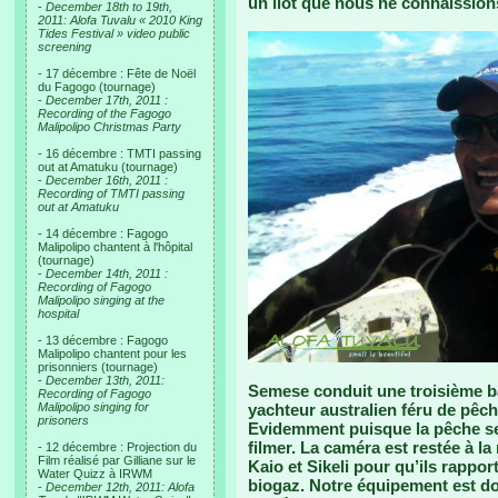
un îlot que nous ne connaissio
-
December 18th to 19th,
2011: Alofa Tuvalu « 2010 King
Tides Festival » video public
screening
- 17 décembre : Fête de Noël
du Fagogo (tournage)
-
December 17th, 2011 :
Recording of the Fagogo
Malipolipo Christmas Party
- 16 décembre : TMTI passing
out at Amatuku (tournage)
-
December 16th, 2011 :
Recording of TMTI passing
out at Amatuku
- 14 décembre : Fagogo
Malipolipo chantent à l'hôpital
(tournage)
-
December 14th, 2011 :
Recording of Fagogo
Malipolipo singing at the
hospital
- 13 décembre : Fagogo
Malipolipo chantent pour les
prisonniers (tournage)
-
December 13th, 2011:
Semese conduit une troisième b
Recording of Fagogo
Malipolipo singing for
yachteur australien féru de pêch
prisoners
Evidemment puisque la pêche ser
filmer. La caméra est restée à la
- 12 décembre : Projection du
Film réalisé par Gilliane sur le
Kaio et Sikeli pour qu’ils rappo
Water Quizz à IRWM
biogaz. Notre équipement est don
-
December 12th, 2011: Alofa