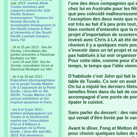
l’une des deux compagnies qui em
July, 2013:
several Alofa
Tuvalu members and
chez lui en Australie pour les f
supports attend the 12th
que peu coïncidé malheureusemen
Pacific Science
Intercongress "Science for
l’exception des deux mois que no
Human Security &
est très au fait d’à peu près tou
Sustainable Development in
bien content d’entendre que la mo
the Pacific Islands & Rim"
at University of the South
projet d’importation de scooters
Pacific Laucala Campus,
investi avec Chris à LA ait été 
Suva, Fiji
réunion il y a quelques mois pou
- 24 et 25 juin 2013 : Sea for
s’investir dans un tel projet et
Society, consultation des
parties prenantes à Nausicaa-
pas habitués à lui voir organis
Boulogne sur Mer
Pour cette idée, comme pour d’aut
/
June 24 and 25th: Sea for
temps, le temps que l’idée vienn
Society consultation forum at
Nausicaa-Boulogne sur Mer.
D’habitude c’est John qui fait la 
- du 4 au 30 juin 2013 :
Exposition photographique
table de Tuvalu. Ce soir on avait
sur le projet Tuvalu Marine
On lui a mijoté les derniers file
Life à l'aquarium de la Porte
lamelles fines dans du lait de coc
Dorée. /
June 4th to 30t,
2013h: Tuvalu Marine Life
accompagné d’une purée de pomm
picture exhibition at the
épater le cuistot.
tropical aquarium in Paris.
- les 6 et 8 juin 2013 :
Sans parler du dessert : des rais
ateliers pédagogiques sur
Tuvalu et la biodiversité
qui venait d’être livrée par le c
marine par l'association
d'Ici et d'Ailleurs à
Avant le dîner, Fong et Melton é
l'aquarium de la Porte
Dorée. /
June 6th and 8th,
pour choisir quelques tubes de 
2013: Kid awareness