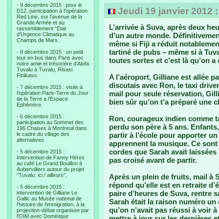
- 9 décembre 2015 : pour le
Jeudi 19 janvier 2012 
D12, participation à l’opération
Red Line, sur l’avenue de la
Grande Armée et au
L’arrivée à Suva, après deux heu
rassemblement “Etat
d’Urgence Climatique au
d’un autre monde. Définitivemen
Champs de Mars.
même si Fiji a réduit notablemen
tartiné de pubs – même si à Tuva
- 8 décembre 2015 : un petit
tour en bus dans Paris avec
toutes sortes et c’est là qu’on a
notre amie et trésorière d’Alofa
Tuvalu à Tuvalu, Risasi
Finikaso.
A l’aéroport, Gilliane est allée p
discutais avec Ron, le taxi driv
- 7 décembre 2015 : visite à
mail pour seule réservation, Gill
l’opération Paris-Terre du Jour
de la Terre a l’Espace
bien sûr qu’on t’a préparé une 
Ephémère.
- 6 décembre 2015 :
Ron, courageux indien comme tan
participation au Sommet des
perdu son père à 5 ans. Enfants, 
196 Chaises à Montreuil dans
le cadre du village des
partir à l’école pour apporter u
alternatives.
apprennent la musique. Ce sont 
cordes que Sarah avait laissées
- 5 décembre 2015 :
Intervention de Fanny Héros
pas croisé avant de partir.
au café Le Grand Bouillon à
Aubervilliers autour du projet
"Tuvalu: ici / ailleurs".
Après un plein de fruits, mail à 
répond qu’elle est en retraite d
- 5 décembre 2015 :
paire d’heures de Suva, rentre s
intervention de Gilliane Le
Gallic au Musée national de
Sarah était la raison numéro un 
l’histoire de l’immigration, à la
qu’on n’avait pas réussi à voir à 
projection-débat organisee par
l’OIM avec Dominique
mettre à jour sur les dernières e