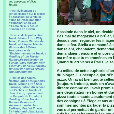
and a member of Alofa
Tuvalu..
-
Petit événement de
sensibilisation sur le climat
à l'occasion de la remise
d'une nouvelle donation
d'Hunamar et du CD
d'Ecolo'zik aux écoles
primaires de Tuvalu
Accalmie dans le ciel, on décide 
-
Remise de la publication
Pas mal de magazines à brûler, ici
Tuvalu Marine Life à Willy
dessus pour regarder les images,
Telavi, Premier Ministre de
dans le feu. Stella a demandé à
Tuvalu et à Apisai Ielemia,
Ministre des Affaires
dansaient, chantaient, demandai
étrangères et de
demandaient encore et encore qu
l'Environnement de Tuvalu /
Handing of the Tuvalu
ma mère que tu m’emmènes en Fra
Marine Life publication to
Quand tu arriveras à Paris, je se
Tuvalu Prime Minister Willy
Telavi and to Apisai Ielemia,
Minister of Foreign Affairs
Au milieu de cette euphorie d’am
and Environment.
du biogaz, il s’occupe aujourd’h
- Remise des copies
pizza. On avait bien gouté celle
électroniques des rapports
(toujours froides), mais on n’a
Tuvalu Marine Life à Sam
Finikaso, Patron du service
directe comme on l’avait promis.
des Pêches de Tuvalu et
une dégustation en bonne et due
Uluao Lauti, représentant
pizza toute chaude absolument di
du Kaupule de Funafuti /
Handing of the Tuvalu
des consignes à Elega et aux aut
Marine Life reports’
sommes montés partager la pizza 
electronic copies Sam
Finikaso, Head of Tuvalu
vue qui permettait de garder un œ
Fisheries and Uluao Lauti,
a de belles et bonnes idées pou