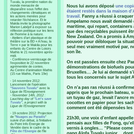
Tuvalu, la première nation du
Nous lui avons déposé
une copie
monde menacée de
disparaître sous l’effet des
étaient restés dans la maison d'A
changements climatiques et
travail.
Fanny a réussi à craquer 
les actions menées pour
retarder l’échéance. Et le
Ampelamo nous avait demandé de
Makila invite la photographe
maritime, qui repart, containers
Marion Labéjof à exposer sa
réflexion poétique sur les liens
que des recyclables puissent êtr
de l’homme à la nature.
New Zealand. On a promis à Ampe
- Ateliers d’art plastique et de
pouvoir pour débloquer la situati
théâtre sur la BD « A l’eau, la
Terre » par le Makila pour les
seul mec vraiment motivé par, no
enfants du Centre de Loisirs
son île.
Mathis le 21 novembre après-
midi.
- Conférence-vernissage de
On est passées ensuite chez Pa
l’exposition le 22 novembre
démonstrations de biofuels pour l
agrémentée de contes.
Au Centre d’animation Mathis
Bruxelles… Je lui ai demandé s’il
(15 rue Mathis, Paris 19e)
tous les concernés sur le suje
- 14 novembre 2012:
Lancement de l'opération
On n’a pas ras réussi à confirm
"Sauvons Tuvalu"
avec la
Ligue de l'Enseignement
appris que le prochain bateau, s
- November 14th, 2012 :
un tuyau de gaz, levait l’ancre 
Lauching day of
"Let's save
cocottes en papier pour les sach
Tuvalu"
, a project with la
Ligue de l'Enseignement
comment ont été dépensées les
- 19 octobre 2012: Projection
de "
Nuages au Paradis
"
21h30, une voix d’enfant appell
suivie d'un débat, à l'initiative
pensais aux filles de Fong, qu’e
du Point Info Energie de
vernis à ongles… “Please come 
Vendée dans le cadre de la
Fête de l'Energie
de l'île
gang Alofa Tuvalu junior… dont j