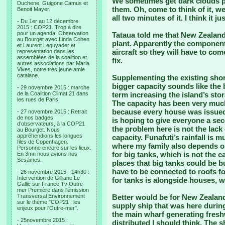
We sometimes get dark clouds pa
Duchene, Guigone Camus et
them. Oh, come to think of it, we
Benoit Mayer.
all two minutes of it. I think it j
- Du 1er au 12 décembre
2015 : COP21. Trop à dire
pour un agenda. Observation
Tataua told me that New Zealand
au Bourget avec Linda Cohen
plant. Apparently the components 
et Laurent Leguyader et
aircraft so they will have to co
representation dans les
assemblées de la coalition et
fix.
autres associations par Maria
Vives, notre très jeune amie
catalane.
Supplementing the existing shor
bigger capacity sounds like the b
- 29 novembre 2015 : marche
de la Coalition Climat 21 dans
term increasing the island’s sto
les rues de Paris.
The capacity has been very much
because every house was issued 
- 27 novembre 2015 : Retrait
de nos badges
is hoping to give everyone a se
d’observateurs, à la COP21
the problem here is not the lack 
au Bourget. Nous
appréhendions les longues
capacity. Funafuti’s rainfall is
files de Copenhagen.
where my family also depends on
Personne encore sur les lieux.
for big tanks, which is not the c
En 3mn nous avions nos
Sesames.
places that big tanks could be bui
have to be connected to roofs fo
- 26 novembre 2015 - 14h30 :
Intervention de Gilliane Le
for tanks is alongside houses, w
Gallic sur France Tv Outre-
mer Première dans l'émission
Transversal Environnement
Better would be for New Zealan
sur le thème "COP21 : les
supply ship that was here during 
enjeux pour l'Outre-mer".
the main wharf generating freshwa
- 25novembre 2015 :
distributed I should think. The 