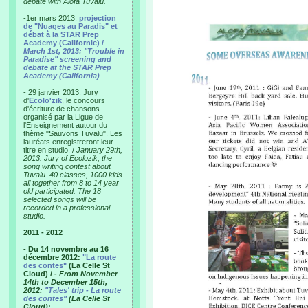
debate with Alofa Tuvalu.
-1er mars 2013:
projection
de "Nuages au Paradis" et
débat à la STAR Prep
Academy (Californie) /
March 1st, 2013: "Trouble in
Paradise" screening and
debate at the STAR Prep
Academy (California)
- 29 janvier 2013: Jury
d'
Ecolo'zik
, le concours
d'écriture de chansons
organisé par la Ligue de
l'Enseignement autour du
thème "Sauvons Tuvalu". Les
lauréats enregistreront leur
titre en studio. /
January 29th,
2013: Jury of Ecolozik, the
song writing contest about
Tuvalu. 40 classes, 1000 kids
all together from 8 to 14 year
old participated. The 18
selected songs will be
recorded in a professional
studio.
2011 - 2012
- Du 14 novembre au 16
décembre 2012:
"La route
des contes"
(La Celle St
Cloud) /
- From November
14th to December 15th,
2012:
"Tales' trip - La route
des contes"
(La Celle St
Cloud)
: