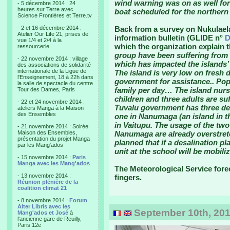
wind warning was on as well for
- 5 décembre 2014 : 24
heures sur Terre avec
boat scheduled for the northern 
Science Frontières et Terre.tv
- 2 et 16 décembre 2014 :
Back from a survey on Nukulael
Atelier Our Life 21, prises de
information bulletin (GLIDE n°
D
vue 1/4 et 2/4 à la
which the organization explain 
ressourcerie
group have been suffering from l
- 22 novembre 2014 : village
which has impacted the islands
des associations de solidarité
internationale de la Ligue de
The island is very low on fresh 
l'Enseignement, 18 à 22h dans
government for assistance.. Popu
la salle de spectacle du centre
family per day… The island nurs
Tour des Dames, Paris
children and three adults are s
- 22 et 24 novembre 2014 :
Tuvalu government has three desa
ateliers Manga à la Maison
des Ensembles
one in Nanumaga (an island in t
in Vaitupu. The usage of the two
- 21 novembre 2014 : Soirée
Maison des Ensembles,
Nanumaga are already overstretch
présentation du projet Manga
planned that if a desalination pl
par les Mang'ados
unit at the school will be mobili
- 15 novembre 2014 :
Paris
Manga avec les Mang'ados
The Meteorological Service fore
- 13 novembre 2014 :
fingers.
Réunion plénière de la
coalition climat 21
- 8 novembre 2014 :
Forum
Alter Libris avec les
September 10th, 201
Mang'ados et José
à
l'ancienne gare de Reuilly,
Paris 12e