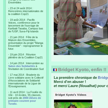
Ensembles
- 23 et 24 août 2014 :
Rencontres internationales de
la coalition Cop21
- 19 août 2014 : Pacific
Voices, conférence pour le
lancement de l'ouvrage de
Karibaiti Taoaba, Campus bas
de l'USP, Suva-Fiji Islands
- 21 juin 2014 : Fête de la
Maison des Ensembles,
présentation du projet "Manga
Ensemble" - reprogrammer le
futur.
- 19 juin 2014 : Réunion
plénière de la Coalition Cop21
- 14 juin 2014 : Intervention au
Salon des Solidarités
à
Bridget Kyoto, enfin !!
l'invitation de Coordination Sud
- 17 mai 2014 : Braderie du
La première chronique de
Bridg
Livre solidaire avec le Collectif
d'Associations de Solidarité
Merci d'en abuser !
Internationale de la Ligue de
et merci Laure (Noualhat) pour ce
l'Enseignement.
- 11 avril 2014 : La Foulée du
10e - 10 écoles, 55 classes,
soit près de
2000 élèves de
primaire courent pour
Tuvalu
.