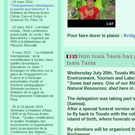
- 24 mars 2014 :
"Changements climatiques:
la parole aux témoins"
à
l'initiative du Réseau Action
Climat, Care et Oxfam. A
Sciences Po, Paris 7è
- 22 mars 2014 : L'archipel
monde, 7ème conférence
grand public du cycle « Iles
Pour faire durer le plaisir :
Bridg
laboratoires » organisé par
l'IRD à la bibliothèque de
l’Alcazar, Marseille
- 5 mars 2014 : " La Solidarité
Hon Isaia Taeia has
Internationale : de la
sensibilisation à l'action, dans
Isaia Taeia
quelles dynamiques
éducatives se situer ?
Echanges et réflexions sur la
Wednesday July 20th, Tuvalu Min
place de l'engagement en
Environment, Tourism and Labour
France et à l'étranger ;
présentation d'outils et
“
Some bad news. One of our Minis
d'actions pédagogiques ".
Natural Resources, died here in
Séminaire jeunesse à
l'initiative de la Ligue de
l'Enseignement Fédération de
The delegation was taking part i
Paris
(Samoa).
- 30 et 31 janvier 2014 :
After a special funeral service 
Séminaire à l'initiative d'Attac,
to fly back to Tuvalu with the co
CRID et du Réseau Action
Climat - "Quelles mobilisations
island of birth, where funerals w
et quelles stratégies des
mouvements et organisations
dans la perspective de la
By elections will be organized f
Conférence des Nations-
Parliament.