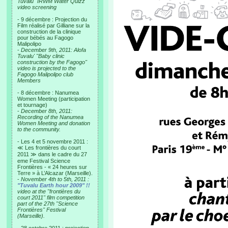
Tuvalu "IRWM Water Quizz"
video screening
- 9 décembre : Projection du
Film réalisé par Gilliane sur la
construction de la clinique
pour bébés au Fagogo
Malipolipo
-
December 9th, 2011: Alofa
Tuvalu' "Baby clinic
construction by the Fagogo"
video is projected to the
Fagogo Malipolipo club
Members
- 8 décembre : Nanumea
Women Meeting (participation
et tournage)
-
December 8th, 2011:
Recording of the Nanumea
Women Meeting and donation
to the community.
- Les 4 et 5 novembre 2011 :
≪ Les frontières du court
2011 ≫ dans le cadre du 27
eme Festival Science
Frontières - « 24 heures sur
Terre » à L’Alcazar (Marseille).
-
November 4th to 5th, 2011 :
"Tuvalu Earth hour 2009" !!
video at the "frontières du
court 2011" film competition
part of the 27th "Science
Frontières" Festival
(Marseille).