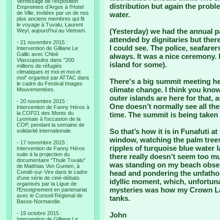
Vernissage de l’exposition
distribution but again the probl
Empreintes d’Argos à l’Hotel
de Ville, invitées par un de nos
water.
plus anciens membres qui fit
le voyage à Tuvalu, Laurent
(Yesterday) we had the annual pa
Weyl, aujourd’hui au Vietnam.
attended by dignitaries but there
- 21 novembre 2015 :
I could see. The police, seafare
Intervention de Gilliane Le
Gallic avec Chloé
always. It was a nice ceremony. 
Vlassopoulos dans "200
island for some).
millions de réfugiés
climatiques et moi et moi et
moi" organisé par ATTAC dans
There's a big summit meeting h
le cadre du Festival Images
climate change. I think you know
Mouvementées.
outer islands are here for that, 
- 20 novembre 2015 :
One doesn’t normally see all th
Intervention de Fanny Héros à
la COP21 des Monts du
time. The summit is being taken 
Lyonnais à l'occasion de la
COP, pendant la semaine de
So that’s how it is in Funafuti 
solidarité internationale.
window, watching the palm trees
- 17 novembre 2015 :
ripples of turquoise blue water 
Intervention de Fanny Héros
suite à la projection du
there really doesn’t seem too m
documentaire "Thule Tuvalu"
was standing on my beach observ
de Matthias Von Gunten, à
Condé-sur-Vire dans le cadre
head and pondering the unfathom
d'une série de ciné-débats
idyllic moment, which, unfortuna
organisés par la Ligue de
mysteries was how my Crown Lag
l'Enseignement en partenariat
avec le Conseil Régional de
tanks.
Basse-Normandie.
- 19 octobre 2015 :
John
Intervention de Gilliane Le