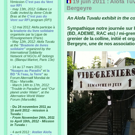
19 juin 2011 : Alofa Tu
l'émission
C'est pas du Vent
sur RFI
Bergeyre
-
may 13th, 2012: Gilliane Le
Gallic invited by Anne-Cécile
Bras at the
C'est pas du
An Alofa Tuvalu exhibit in the co
Vent sur RFI
program (RFI)
- 12 mai 2012: Alofa participe à
Sympathique notre journée sur l
la
braderie du livre solidaire
(BD, ADEME, RAC etc) / mi-grenie
organisée par la Ligue de
grenier de la colline, initié et o
l'Enseignement (Paris)
-
May 12th, 2012: Alofa Tuvalu
Bergeyre, une de nos associatio
at the
"Braderie de livres
solidaire"
organized by the
International Solidarity
Network of NGOs AT belongs
to. (Blanqui Market, Paris 13e)
- 14 au 17 mars 2012:
"
Nuages au Paradis
" et
la
BD "A l'eau, la Terre"
au
Forum Alternatif Mondial de
l'Eau - Marseille.
-
March 14th to 17th, 2012:
"Trouble in Paradise” and “Our
planet under Water”, at the
Alternative World Water
Forum (Marseille).
- Du 24 novembre 2011 au
10 avril 2012 - mission à
Tuvalu :
- From November 24th, 2011
to April 10th, 2012 - Mission
in Tuvalu :
- 4 avril 2012 :
Atelier Alofa