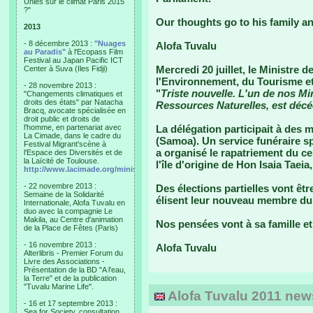
Unies sur le climat Paris 2015
?"
Our thoughts go to his family an
2013
- 8 décembre 2013 :
"Nuages
Alofa Tuvalu
au Paradis"
à l'Ecopass Film
Festival au Japan Pacific ICT
Mercredi 20 juillet, le Ministre
Center à Suva (Iles Fidji)
l'Environnement, du Tourisme et 
- 28 novembre 2013 :
"
Triste nouvelle. L'un de nos Min
"Changements climatiques et
droits des états" par Natacha
Ressources Naturelles, est décéd
Bracq, avocate spécialisée en
droit public et droits de
l'homme, en partenariat avec
La délégation participait à des 
La Cimade, dans le cadre du
(Samoa). Un service funéraire sp
Festival Migrant'scène à
a organisé le rapatriement du cer
l'Espace des Diversités et de
la Laïcité de Toulouse.
l'île d'origine de Hon Isaia Taeia,
http://www.lacimade.org/minisites/migrantscene
- 22 novembre 2013 :
Des élections partielles vont êt
Semaine de la Solidarité
élisent leur nouveau membre du
Internationale, Alofa Tuvalu en
duo avec la compagnie Le
Makila, au Centre d'animation
Nos pensées vont à sa famille et
de la Place de Fêtes (Paris)
- 16 novembre 2013 :
Alofa Tuvalu
Alterlibris - Premier Forum du
Livre des Associations -
Présentation de la BD "A l'eau,
la Terre" et de la publication
"Tuvalu Marine Life".
Alofa Tuvalu 2011 newsl
- 16 et 17 septembre 2013 :
Sea for Society, consultation