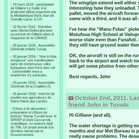
The wingtips extend well either 
- 19 mars 2016 : participation
interesting how they unloaded. 
de Gilliane Le Gallic à la
projection-débat organisée par
pallet, moved the aircraft forwa
la Médiathèque Boris Vian de
same with a third, and it was all
Chevilly-Larue. A 17h
- 10 février 2016 : Entretien
I’ve hear the “Manu Folau” picke
avec Michel Delberghe pour
Motufoua High School at Vaitupu
un portrait de Gilliane dans le
magazine de la CIMADE
worse state even than Funafuti. 
they still have ground water the
- 30 janvier 2016 : Assemblée
Générale d’Alofa Tuvalu
OK, the aircraft is still on the r
- 30 janvier 2016 : “Non à l’état
back to the airport and watch tod
d’urgence” une manifestation
dans de nombreuses villes
will get some photos from others
françaises dont Paris bien sûr
. L’assemblée nous a
empêchés d’y participer.
Best regards, John
- 23 janvier 2016 : Assemblée
Générale de la Coalition 21
- 16 janvier 2016 : marche de
October 2nd, 2011. Las
soutien aux agriculteurs de
Notre Dame des Landes
friend John in Tuvalu
- D’Aout à fin décembre :
préparation et clôture du
Hi Gilliane (and all),
dossier “biorap Tuvalu“avec le
SPREP et Dani Ceccarrelli,
scientifique, co-auteure déjà
The water shortage is getting wor
du TML Un projet annulé à la
months and our Met Bureau is pr
dernière minute par le
Gouvernement.
really cause problems. The desal