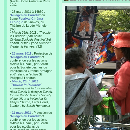
(Porte Doree Palace in Paris
12e).
- 26 mars 2011 à 14h30 :
"
Nuages au Paradis
" au
3eme
Festival Cinéma
Ecologie
de Vanves, au
Théâtre du Lycée Michelet
(92)
-
March 26th, 2011 : "Trouble
in Paradise" part of the
Cinéma Ecologie Festival 3rd
edition, at the Lycée Michelet
theater in Vanves, (92)
-
23 mars 2011
: Projection de
"
Nuages au Paradis
" et
conférence sur les actions
d'Alofa à Tuvalu, par Sarah
pour la Société des Iles du
Pacifique de Grande Bretagne
et d'Ireland à l'église St
Philippe à Londres.
-
March, 23rd, 2011
:
"
Trouble in Paradise
"
screening and lecture on what
Alofa Tuvalu is doing in Tuvalu,
for the Pacific Islands Society
of the UK and Ireland at St
Philips Church, Earls Court,
London, by Sarah Hemstock
-
11 mars 2011
: Projection de
"
Nuages au Paradis
" et
conférence sur les actions
d'Alofa à Tuvalu, par Sarah
pour les étudiants de