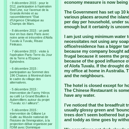
economy measure is now being 
- 9 décembre 2015 : pour le
D12, participation à l’opération
Red Line, sur l’avenue de la
The Government has set up 10 kil
Grande Armée et au
various places around the island
rassemblement “Etat
d’Urgence Climatique au
per day per household, under su
Champs de Mars.
enough but it certainly is uncom
- 8 décembre 2015 : un petit
tour en bus dans Paris avec
I am just using minimum water t
notre amie et trésorière d’Alofa
necessitates not using any soap
Tuvalu à Tuvalu, Risasi
Finikaso.
office/residence has a bigger t
because my company bought addit
- 7 décembre 2015 : visite à
l’opération Paris-Terre du Jour
frugal because it seems the pro
de la Terre a l’Espace
because of the good influence o
Ephémère.
of Alofa Tuvalu. If the drought d
- 6 décembre 2015 :
my office at home in Australia. T
participation au Sommet des
and the neighbours.
196 Chaises à Montreuil dans
le cadre du village des
alternatives.
The hotel is closed except for h
- 5 décembre 2015 :
The Chinese Restaurant is some
Intervention de Fanny Héros
have any water.
au café Le Grand Bouillon à
Aubervilliers autour du projet
"Tuvalu: ici / ailleurs".
I’ve noticed that the breadfruit t
usually glossy green and ‘boun
- 5 décembre 2015 :
intervention de Gilliane Le
trees don’t seem bothered but p
Gallic au Musée national de
and toddy as time goes by witho
l’histoire de l’immigration, à la
projection-débat organisee par
l’OIM avec Dominique