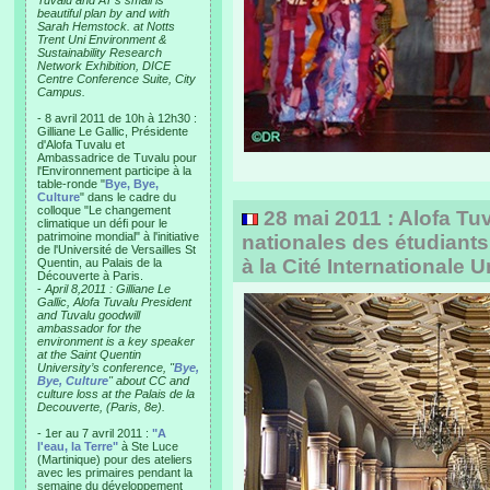
Tuvalu and AT’s small is
beautiful plan by and with
Sarah Hemstock. at Notts
Trent Uni Environment &
Sustainability Research
Network Exhibition, DICE
Centre Conference Suite, City
Campus.
- 8 avril 2011 de 10h à 12h30 :
Gilliane Le Gallic, Présidente
d'Alofa Tuvalu et
Ambassadrice de Tuvalu pour
l'Environnement participe à la
table-ronde "
Bye, Bye,
Culture
" dans le cadre du
colloque "Le changement
28 mai 2011 : Alofa Tu
climatique un défi pour le
patrimoine mondial" à l'initiative
nationales des étudiant
de l'Université de Versailles St
à la Cité Internationale U
Quentin, au Palais de la
Découverte à Paris.
-
April 8,2011 : Gilliane Le
Gallic, Alofa Tuvalu President
and Tuvalu goodwill
ambassador for the
environment is a key speaker
at the Saint Quentin
University’s conference, "
Bye,
Bye, Culture
" about CC and
culture loss at the Palais de la
Decouverte, (Paris, 8e).
- 1er au 7 avril 2011 :
"A
l'eau, la Terre"
à Ste Luce
(Martinique) pour des ateliers
avec les primaires pendant la
semaine du développement