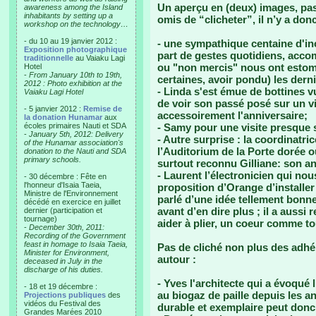
Un aperçu en (deux) images, pas
awareness among the Island
inhabitants by setting up a
omis de “clicheter”, il n’y a don
workshop on the technology…
- du 10 au 19 janvier 2012 :
- une sympathique centaine d'inc
Exposition photographique
part de gestes quotidiens, acco
traditionnelle
au Vaiaku Lagi
ou "non mercis" nous ont estoma
Hotel
-
From January 10th to 19th,
certaines, avoir pondu) les derni
2012 : Photo exhibition at the
- Linda s'est émue de bottines v
Vaiaku Lagi Hotel
de voir son passé posé sur un vi
- 5 janvier 2012 :
Remise de
accessoirement l'anniversaire;
la donation Hunamar
aux
écoles primaires Nauti et SDA
- Samy pour une visite presque
-
January 5th, 2012: Delivery
- Autre surprise : la coordinatri
of the Hunamar association's
l’Auditorium de la Porte dorée où
donation to the Nauti and SDA
primary schools.
surtout reconnu Gilliane: son an
- Laurent l’électronicien qui nou
- 30 décembre : Fête en
l'honneur d'Isaia Taeia,
proposition d’Orange d’installer
Ministre de l'Environnement
parlé d’une idée tellement bonne
décédé en exercice en juillet
avant d’en dire plus ; il a auss
dernier (participation et
tournage)
aider à plier, un coeur comme to
-
December 30th, 2011:
Recording of the Government
feast in homage to Isaia Taeia,
Pas de cliché non plus des adhér
Minister for Environment,
autour :
deceased in July in the
discharge of his duties.
- Yves l'architecte qui a évoqué 
- 18 et 19 décembre :
au biogaz de paille depuis les a
Projections publiques
des
vidéos du Festival des
durable et exemplaire peut donc a
Grandes Marées 2010