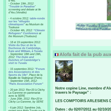
d'Yeu.
- October 19th, 2012:
"
Trouble in Paradise
"
screening and debate at Ile
d'Yeu (Vendée)
- 4 octobre 2012:
table-ronde
sur les "réfugiés
climatiques"
au Muséum de
Toulouse
-
October 4th, 2012:
“Climate
Refugees” Conference
at
the Museum (Toulouse)
- 18 et 19 septembre 2012:
Visite du Duc et de la
Duchesse de Cambridge,
Kate and William, à Tuvalu
Alofa fait de la pub au
-
September 18th and 19th,
2012:
The Duke and
Dutches of Cambridge's
visit to Tuvalu
- 15 septembre 2012:
"Forum
des Associations et des
Sports du 19e"
, Place de la
Bataille de Stalingrad (Paris)
-
September 15th, 2012:
"Paris Association Forum"
Notre copine Line, membre d'Alo
- 20 juin 2012: Rio+20 à Clichy
travers le Paysage” :
La Garenne en partenariat
avec la SERE
-
June 20th, 2012: Rio+20 in
LES COMPTOIRS ARLESIENS 
Clichy La Garenne, by SERE
- 6 juin 2012: Sandrine Job,
Dates : du 02/07/2011 au 02/10/2
expert pour Alofa Tuvalu sur le