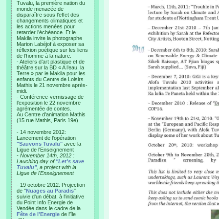
Tuvalu, la première nation du
monde menacée de
disparaître sous l’effet des
changements climatiques et
les actions menées pour
retarder l’échéance. Et le
Makila invite la photographe
Marion Labéjof à exposer sa
réflexion poétique sur les liens
de l’homme à la nature.
- Ateliers d’art plastique et de
théâtre sur la BD « A l’eau, la
Terre » par le Makila pour les
enfants du Centre de Loisirs
Mathis le 21 novembre après-
midi.
- Conférence-vernissage de
l’exposition le 22 novembre
agrémentée de contes.
Au Centre d’animation Mathis
(15 rue Mathis, Paris 19e)
- 14 novembre 2012:
Lancement de l'opération
"Sauvons Tuvalu"
avec la
Ligue de l'Enseignement
- November 14th, 2012 :
Lauching day of
"Let's save
Tuvalu"
, a project with la
Ligue de l'Enseignement
- 19 octobre 2012: Projection
de "
Nuages au Paradis
"
suivie d'un débat, à l'initiative
du Point Info Energie de
Vendée dans le cadre de la
Fête de l'Energie
de l'île