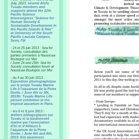
July, 2013:
several Alofa
Tuvalu members and
supports attend the 12th
Pacific Science
Intercongress "Science for
Human Security &
Sustainable Development in
the Pacific Islands & Rim"
at University of the South
Pacific Laucala Campus,
Suva, Fiji
- 24 et 25 juin 2013 : Sea for
Society, consultation des
parties prenantes à Nausicaa-
Boulogne sur Mer
/
June 24 and 25th: Sea for
Society consultation forum at
Nausicaa-Boulogne sur Mer.
- du 4 au 30 juin 2013 :
Exposition photographique
sur le projet Tuvalu Marine
Life à l'aquarium de la Porte
Dorée. /
June 4th to 30t,
2013h: Tuvalu Marine Life
picture exhibition at the
tropical aquarium in Paris.
- les 6 et 8 juin 2013 :
ateliers pédagogiques sur
Tuvalu et la biodiversité
marine par l'association
d'Ici et d'Ailleurs à
l'aquarium de la Porte
Dorée. /
June 6th and 8th,
2013: Kid awareness