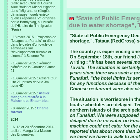
Gallic avec Christel Cournil,
Alice Baillat et Michel Hignette,
dans "Migrants et réfugiés
climatiques : quels enjeux,
"State of Public Emerg
quelles réponses ?", organisé
par le Bondyblog, au Musée
due to water shortage", 
de l'Histoire de l'immigration
(Paris)
"
State of Public Emergency Decl
- 13 mars 2015 : Projection de
shortage.
", Tataua (RedCross) s
"Nuages au Paradis" et débat
dans le cadre d'un cycle de
séminaires sur
The country is experiencing one 
"développement durable et
cinéma" à Science Po.
On September 18th, our friend J
writing : “
It has been several mo
- 15 janvier 2015 : Réunion
Tuvalu. The situation is certainl
plénière de la Coalition Climat
21
years since there was such a pro
Funafuti, “the hotel limits its s
- 13 janvier 2015 : Ateliers Our
Life 21, prises de vue 3/4
for any functions because of th
avec 4D
Chinese restaurant were also cl
- 10 janvier 2015 :
Atelier
Manga de rentrée à la
The situation is worrisome in the
Maison des Ensembles
boats schedules are delayed. Te
- 8 janvier 2015 :
Charlie
northern islands of the archipel
forever
on Funafuti. We were supposed 
2014
delayed due to no water on Funaf
machine could not cater for the 
- 6, 13 et 20 décembre 2014 :
reported that about more than 1
ateliers Manga à la Maison
des Ensembles
we lived we have to walk to an