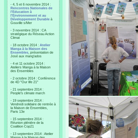
- 4, 5 et 6 novembre 2014 :
Rencontres Nationales de
l'Education à
l'Environnement et au
Développement Durable
à
Gouville s/Mer
- 3 novembre 2014 : CA
stratégique du Réseau Action
Climat
- 18 octobre 2014 :
Atelier
Manga à la Maison des
Ensembles
, présentation de
José aux mang'ados
- 4 et 11 octobre 2014 :
Ateliers Manga à la Maison
des Ensembles
- 2 octobre 2014 : Conférence
de 4D "Our life 21"
- 21 septembre 2014 :
People's climate march
- 19 septembre 2014 :
Vendredi solidaire de rentrée à
la Maison de Ensembles,
Paris 13e
- 15 septembre 2014 :
Réunion plénière de la
Coalition Cop21
- 13 septembre 2014 : Atelier
Manga à la Maison des