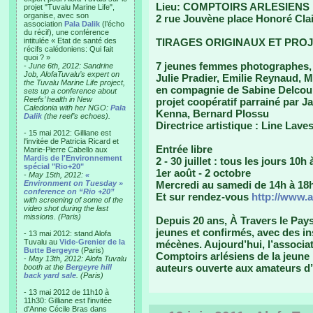
Lieu: COMPTOIRS ARLESIENS
projet "Tuvalu Marine Life",
organise, avec son
2 rue Jouvène place Honoré Clai
association
Pala Dalik
(l’écho
du récif), une conférence
intitulée « Etat de santé des
TIRAGES ORIGINAUX ET PROJ
récifs calédoniens: Qui fait
quoi ? »
7 jeunes femmes photographes, 
-
June 6th, 2012: Sandrine
Job, AlofaTuvalu’s expert on
Julie Pradier, Emilie Reynaud, M
the Tuvalu Marine Life project,
en compagnie de Sabine Delcou
sets up a conference about
Reefs’ health in New
projet coopératif parrainé par 
Caledonia with her NGO:
Pala
Kenna, Bernard Plossu
Dalik
(the reef’s echoes).
Directrice artistique : Line Lave
- 15 mai 2012: Gilliane est
l'invitée de Patricia Ricard et
Entrée libre
Marie-Pierre Cabello aux
Mardis de l'Environnement
2 - 30 juillet : tous les jours 10h
spécial "Rio+20"
1er août - 2 octobre
-
May 15th, 2012:
«
Environment on Tuesday »
Mercredi au samedi de 14h à 18
conference on “Rio +20”
Et sur rendez-vous
http://www.
with screening of some of the
video shot during the last
missions. (Paris)
Depuis 20 ans, À Travers le Pay
jeunes et confirmés, avec des in
- 13 mai 2012: stand Alofa
Tuvalu au
Vide-Grenier de la
mécènes. Aujourd’hui, l’associat
Butte Bergeyre
(Paris)
Comptoirs arlésiens de la jeune
-
May 13th, 2012: Alofa Tuvalu
auteurs ouverte aux amateurs d
booth at the
Bergeyre hill
back yard sale
. (Paris)
- 13 mai 2012 de 11h10 à
11h30: Gilliane est l'invitée
d'Anne Cécile Bras dans