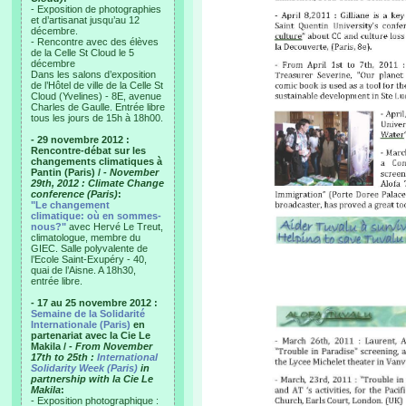
- Exposition de photographies
et d’artisanat jusqu’au 12
décembre.
- Rencontre avec des élèves
de la Celle St Cloud le 5
décembre
Dans les salons d’exposition
de l’Hôtel de ville de la Celle St
Cloud (Yvelines) - 8E, avenue
Charles de Gaulle. Entrée libre
tous les jours de 15h à 18h00.
- 29 novembre 2012 :
Rencontre-débat sur les
changements climatiques à
Pantin (Paris) /
- November
29th, 2012 : Climate Change
conference (Paris)
:
"Le changement
climatique: où en sommes-
nous?"
avec Hervé Le Treut,
climatologue, membre du
GIEC. Salle polyvalente de
l’Ecole Saint-Exupéry - 40,
quai de l’Aisne. A 18h30,
entrée libre.
- 17 au 25 novembre 2012 :
Semaine de la Solidarité
Internationale (Paris)
en
partenariat avec la Cie Le
Makila /
- From November
17th to 25th :
International
Solidarity Week (Paris)
in
partnership with la Cie Le
Makila
:
- Exposition photographique :