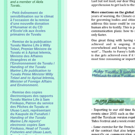
and a member of Alofa
Tuvalu..
-
Petit événement de
sensibilisation sur le climat
à l'occasion de la remise
d'une nouvelle donation
d'Hunamar et du CD
d'Ecolo'zik aux écoles
primaires de Tuvalu
-
Remise de la publication
Tuvalu Marine Life à Willy
Telavi, Premier Ministre de
Tuvalu et à Apisai Ielemia,
Ministre des Affaires
étrangères et de
l'Environnement de Tuvalu /
Handing of the Tuvalu
Marine Life publication to
Tuvalu Prime Minister Willy
Telavi and to Apisai Ielemia,
Minister of Foreign Affairs
and Environment.
- Remise des copies
électroniques des rapports
Tuvalu Marine Life à Sam
Finikaso, Patron du service
des Pêches de Tuvalu et
Uluao Lauti, représentant
du Kaupule de Funafuti /
Handing of the Tuvalu
Marine Life reports’
electronic copies Sam
Finikaso, Head of Tuvalu
Fisheries and Uluao Lauti,