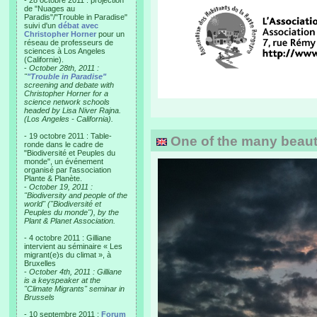
- 28 octobre 2011 : projection
de "Nuages au
Paradis"/"Trouble in Paradise"
suivi d'un
débat avec
Christopher Horner
pour un
réseau de professeurs de
sciences à Los Angeles
(Californie).
-
October 28th, 2011 :
"
"Trouble in Paradise"
screening and debate with
Christopher Horner for a
science network schools
headed by Lisa Niver Rajna.
(Los Angeles - California).
- 19 octobre 2011 : Table-
One of the many beautif
ronde dans le cadre de
"Biodiversité et Peuples du
monde", un événement
organisé par l'association
Plante & Planète.
-
October 19, 2011 :
"Biodiversity and people of the
world" ("Biodiversité et
Peuples du monde"), by the
Plant & Planet Association.
- 4 octobre 2011 : Gilliane
intervient au séminaire « Les
migrant(e)s du climat », à
Bruxelles
-
October 4th, 2011 : Gilliane
is a keyspeaker at the
"Climate Migrants" seminar in
Brussels
- 10 septembre 2011 :
Forum