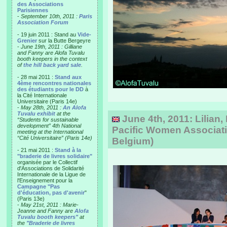
des Associations
Parisiennes
-
September 10th, 2011 :
Paris
Association Forum
- 19 juin 2011 : Stand au
Vide-
Grenier
sur la Butte Bergeyre
-
June 19th, 2011 : Gilliane
and Fanny are Alofa Tuvalu
booth keepers in the context
of
the hill back yard sale
.
- 28 mai 2011 :
Stand aux
4ème rencontres nationales
des étudiants pour le DD
à
la Cité Internationale
Universitaire (Paris 14e)
-
May 28th, 2011 :
An Alofa
Tuvalu exhibit
at the
June 4th, 2011: Lilian, 
“Students for sustainable
development” 4th National
Pacific Women Associati
meeting at the International
“Cité Universitaire” (Paris 14e)
Belgium)
- 21 mai 2011 :
Stand à la
"braderie de livres solidaire"
organisée par le Collectif
d'Associations de Solidarité
Internationale de la Ligue de
l'Enseignement pour la
Campagne "Pas
d'éducation, pas d'avenir
"
(Paris 13e)
-
May 21st, 2011 : Marie-
Jeanne and Fanny are
Alofa
Tuvalu booth keepers"
at
the
"Braderie de livres