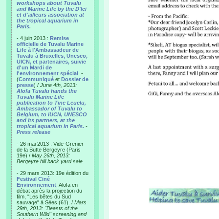
workshops about Tuvalu
and Marine Life by the D'Ici
et d'ailleurs association at
the tropical aquarium in
Paris.
- 4 juin 2013 :
Remise
officielle de Tuvalu Marine
Life à l'Ambassadeur de
Tuvalu à Bruxelles, Unesco,
UICN, et partenaires, suivie
d'un Mardi de
l'environnement spécial
. -
(
Communiqué
et
Dossier de
presse
) /
June 4th, 2013:
Alofa Tuvalu hands the
Tuvalu Marine Life
publication to Tine Leuelu,
Ambassador of Tuvalu to
Belgium, to IUCN, UNESCO
and its partners, at the
tropical aquarium in Paris.
-
Press release
- 26 mai 2013 : Vide-Grenier
de la Butte Bergeyre (Paris
19e) /
May 26th, 2013:
Bergeyre hill back yard sale.
- 29 mars 2013: 19e édition du
Festival Ciné
Environnement
, Alofa en
débat après la projection du
film, "Les bêtes du Sud
sauvage" à Sées (61). /
Mars
29th, 2013: "Beasts of the
Southern Wild" screening and