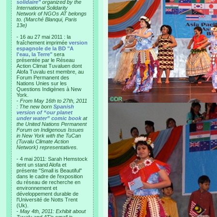
solidaire"
organized by the
International Solidarity
Network of NGOs AT belongs
to. (Marché Blanqui, Paris
13e)
- 16 au 27 mai 2011 : la
fraîchement imprimée
version
espagnole de la BD "A
l'eau, la Terre"
sera
présentée par le Réseau
Action Climat Tuvaluen dont
Alofa Tuvalu est membre, au
Forum Permanent des
Nations Unies sur les
Questions Indigènes à New
York.
-
From May 16th to 27th, 2011
: The new born
Spanish
version of “our planet
under water” comic book
at
the United Nations Permanent
Forum on Indigenous Issues
in New York with the TuCan
(Tuvalu Climate Action
Network) representatives.
- 4 mai 2011: Sarah Hemstock
tient un stand Alofa et
présente "Small is Beautiful"
dans le cadre de l'exposition
du réseau de recherche en
environnement et
développement durable de
l'Université de Notts Trent
(Uk).
-
May 4th, 2011: Exhibit about