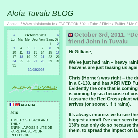
Alofa Tuvalu BLOG
/
/
/
/
/
/
Accueil
Www.alofatuvalu.tv
FACEBOOK
You Tube
Flickr
Twitter
Me C
October 3rd, 2011. “De
«
Octobre 2011
»
Lun.
Mar.
Mer.
Jeu.
Ven.
Sam.
Dim.
friend John in Tuvalu
1
2
3
4
5
6
7
8
9
Hi Gilliane,
10
11
12
13
14
15
16
17
18
19
20
21
22
23
24
25
26
27
28
29
30
We’ve just had rain – heavy rain!
31
heavens are just teasing us agai
10/08/2026
Chris (Horner) was right – the d
in a C-130, and has ARRIVED Fun
Evidently the one that is coming 
is coming by sea because of cost
I assume the Red Cross plant wi
arrives (or sooner, if it rains).
AGENDA !
2016
It’s always impressive to see the
biggest aircraft I’ve ever seen h
TIME TO SIT BACK AND
THINK
130’s can only do so because th
ENFIN LA POSSIBILITE DE
them, to spread the impact on l
FAIRE PAUSE POUR
REFLECHIR