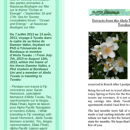
des parties prenantes à
Nausicaa-Boulogne sur Mer
sur le thème "Océan et
Energie". /
September 16 and
17th: Sea for Society
consultation forum - "Ocean
and Energy" - at Nausicaa-
Boulogne sur Mer.
Du 7 juillet 2013 au 13 août,
2013, voyage à Tuvalu dans
le cadre de sa thèse de
Damien Vallot, étudiant en
PhD à l'Université de
Bordeaux et membre
d'Alofa Tuvalu : /
From July
7th, 2013 to August 13th,
2013, within the frame of
his thesis Damien Vallot, a
Phd student at Bordeaux
Uni and a member of Alofa
Tuvalu is traveling to
Tuvalu:
- Pendant son transit à Fiji :
rencontres avec Sarah
Hemstock, spécialiste
biomasse d’Alofa Tuvalu, Teu,
représentante sur le biogaz,
Eliala Fihaki, Agent de liaison
pour Alpha Pacific Navigation
et membre d’Alofa.. /
While
transiting in Fiji: meetings with
Sarah Hemstock, Alofa Tuvalu
biomass scientist, Teu, biogas
representative, Eliala Fihaki,
Alpha Pacific Liaison agent