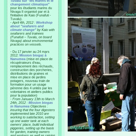
Tuvalu sur "les marins et le
changement climatique"
pour les étudiants marins du
Nivaga II organisé par et à
l'initiative de Kaio (Funafuti -
Tuvalu).
-
April 4th, 2012 :
Workshop
about "seafarers and
climate change"
by Kaio with
seafarers and trainees
(Funafuti – Tuvalu, on board
Nivaga) about environmental
practices on vessels.
- Du 17 janvier au 24 mars
2012:
Mission biogaz à
Nanumea
(mise en place de
récupérateurs d'eau,
remplacement des réchauds,
construction des porcheries,
distributions de graines et
mise en place de jardins
potagers, nouveau train de
formation pour un usage
pérenne des 4 unités par les
volontaires et ateliers publics
pour la population)
-
From January 13th to March
24th, 2012 :
Mission biogas
in Nanumea
Objectives :
insuring that the four digesters
implemented late 2010 are
working to satisfaction, setting
up one water tank at each
owners' place, build individual
piggeries, setting up the basis
for garden, training owners
and workers as well as raising