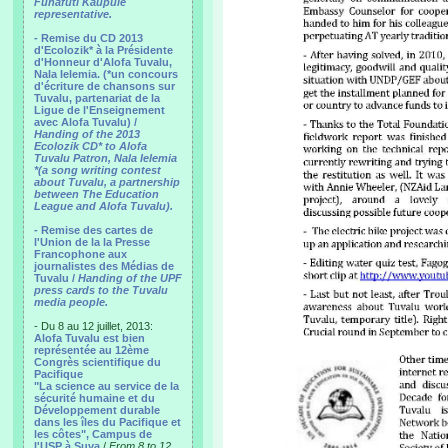
Funafuti Kaupule
representative.
- Remise du CD 2013
d'Ecolozik* à la Présidente
d'Honneur d'Alofa Tuvalu,
Nala Ielemia. (*un concours
d'écriture de chansons sur
Tuvalu, partenariat de la
Ligue de l'Enseignement
avec Alofa Tuvalu) /
Handing of the 2013
Ecolozik CD* to Alofa
Tuvalu Patron, Nala Ielemia
*(a song writing contest
about Tuvalu, a partnership
between The Education
League and Alofa Tuvalu).
- Remise des cartes de
l'Union de la la Presse
Francophone aux
journalistes des Médias de
Tuvalu /
Handing of the UPF
press cards to the Tuvalu
media people.
- Du 8 au 12 juillet, 2013:
Alofa Tuvalu est bien
représentée au 12ème
Congrès scientifique du
Pacifique
"La science au service de la
sécurité humaine et du
Développement durable
dans les îles du Pacifique et
les côtes", Campus de
l'USP à Suva
/
From 8 to 12