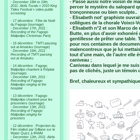
- Passé aussi notre voisin de ma
-
December 18th to 19th,
2011: Alofa Tuvalu « 2010 King
percer le mystère du salopard q
Tides Festival » video public
tronçonneuse ou bien sculpte..
screening
- Elisabeth not' graphiste ouvra
- 17 décembre : Fête de Noël
collègues de la chorale Voixci-Vo
du Fagogo (tournage)
- Elisabeth n°2 et son Marco de 
-
December 17th, 2011 :
Recording of the Fagogo
Butte, en plus d’avoir exhonéré 
Malipolipo Christmas Party
gentillesse de prêter une table. T
- 16 décembre : TMTI passing
pour nos centaines de documen
out at Amatuku (tournage)
malencontreux que je lui mettais 
-
December 16th, 2011 :
tout d’une main, de l’autre elle 
Recording of TMTI passing
out at Amatuku
caniveau ;
Caniveau dans lequel je me suis 
- 14 décembre : Fagogo
Malipolipo chantent à l'hôpital
pas de clichés, juste un témoin q
(tournage)
-
December 14th, 2011 :
Bref, chaleureux et sympathique, 
Recording of Fagogo
Malipolipo singing at the
hospital
- 13 décembre : Fagogo
Malipolipo chantent pour les
prisonniers (tournage)
-
December 13th, 2011:
Recording of Fagogo
Malipolipo singing for
prisoners
- 12 décembre : Projection du
Film réalisé par Gilliane sur le
Water Quizz à IRWM
-
December 12th, 2011: Alofa