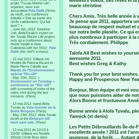
Meilleurs voeux, des rêves et la 
projet "Tuvalu Marine Life",
marie christine
organise, avec son
association
Pala Dalik
(l’écho
du récif), une conférence
Chers Amis, Très belle année à 
intitulée « Etat de santé des
Je pense que 2011, apportera un
récifs calédoniens: Qui fait
quoi ? »
beaucoup de respect mutuel et d
-
June 6th, 2012: Sandrine
sur notre belle planète. Ce qui 
Job, AlofaTuvalu’s expert on
plus nombreux à participer à la
the Tuvalu Marine Life project,
sets up a conference about
Très cordialement. Philippe
Reefs’ health in New
Caledonia with her NGO:
Pala
Dalik
(the reef’s echoes).
Talofa All Best wishes to yourse
awesome 2011.
- 15 mai 2012: Gilliane est
l'invitée de Patricia Ricard et
Best wishes Greg & Kathy
Marie-Pierre Cabello aux
Mardis de l'Environnement
Thank you for your best wishes. M
spécial "Rio+20"
-
May 15th, 2012:
«
Happy and Prosperous New Yea
Environment on Tuesday »
conference on “Rio +20”
with screening of some of the
Bonjour, Mon équipe et moi vous
video shot during the last
que nous puissions aider de notr
missions. (Paris)
Alors Bonne et fructueuse Année
- 13 mai 2012: stand Alofa
Tuvalu au
Vide-Grenier de la
Bonne année à Alofa Tuvalu, ple
Butte Bergeyre
(Paris)
-
May 13th, 2012: Alofa Tuvalu
Yannick (st denis)
booth at the
Bergeyre hill
back yard sale
. (Paris)
Les Petits Débrouillards Île-de
- 13 mai 2012 de 11h10 à
excellente année ! 2011 est l'ann
11h30: Gilliane est l'invitée
jeunesse, de la forêt, … Autant d
d'Anne Cécile Bras dans