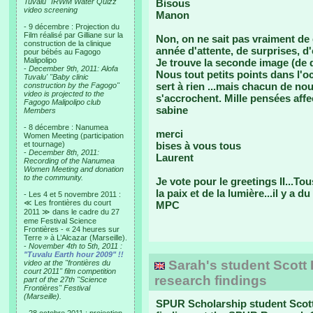
Tuvalu "IRWM Water Quizz"
Bisous
video screening
Manon
- 9 décembre : Projection du
Film réalisé par Gilliane sur la
Non, on ne sait pas vraiment de q
construction de la clinique
année d'attente, de surprises, d
pour bébés au Fagogo
Malipolipo
Je trouve la seconde image (de d
-
December 9th, 2011: Alofa
Nous tout petits points dans l'o
Tuvalu' "Baby clinic
sert à rien ...mais chacun de nou
construction by the Fagogo"
video is projected to the
s'accrochent. Mille pensées aff
Fagogo Malipolipo club
sabine
Members
- 8 décembre : Nanumea
merci
Women Meeting (participation
et tournage)
bises à vous tous
-
December 8th, 2011:
Laurent
Recording of the Nanumea
Women Meeting and donation
to the community.
Je vote pour le greetings II...T
la paix et de la lumière...il y a 
- Les 4 et 5 novembre 2011 :
≪ Les frontières du court
MPC
2011 ≫ dans le cadre du 27
eme Festival Science
Frontières - « 24 heures sur
Terre » à L’Alcazar (Marseille).
-
November 4th to 5th, 2011 :
"Tuvalu Earth hour 2009" !!
Sarah's student Scott 
video at the "frontières du
court 2011" film competition
research findings
part of the 27th "Science
Frontières" Festival
(Marseille).
SPUR Scholarship student Scott