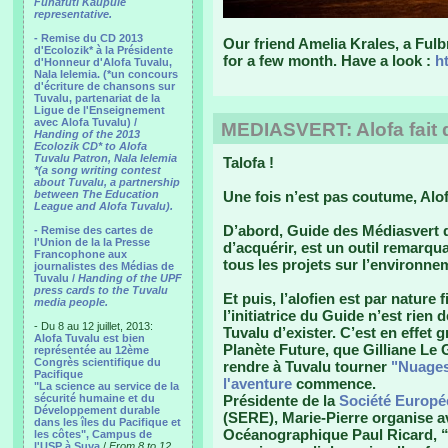
Funafuti Kaupule
representative.
- Remise du CD 2013
Our friend Amelia Krales, a Fulb
d'Ecolozik* à la Présidente
for a few month. Have a look :
h
d'Honneur d'Alofa Tuvalu,
Nala Ielemia. (*un concours
d'écriture de chansons sur
Tuvalu, partenariat de la
Ligue de l'Enseignement
avec Alofa Tuvalu) /
MEDIASVERT: Alofa fait d
Handing of the 2013
Ecolozik CD* to Alofa
Tuvalu Patron, Nala Ielemia
Talofa !
*(a song writing contest
about Tuvalu, a partnership
between The Education
Une fois n’est pas coutume, Alofa
League and Alofa Tuvalu).
D’abord,
Guide des Médiasvert
q
- Remise des cartes de
l'Union de la la Presse
d’acquérir, est un outil remarqua
Francophone aux
tous les projets sur l’environne
journalistes des Médias de
Tuvalu /
Handing of the UPF
press cards to the Tuvalu
Et puis, l’alofien est par nature
media people.
l’initiatrice du
Guide
n’est rien d
- Du 8 au 12 juillet, 2013:
Tuvalu d’exister. C’est en effet g
Alofa Tuvalu est bien
Planète Future, que Gilliane Le 
représentée au 12ème
Congrès scientifique du
rendre à Tuvalu tourner
"Nuages
Pacifique
l'aventure
commence.
"La science au service de la
sécurité humaine et du
Présidente de la
Société Europé
Développement durable
(SERE), Marie-Pierre organise ave
dans les îles du Pacifique et
Océanographique Paul Ricard, 
les côtes", Campus de
l'USP à Suva
/
From 8 to 12