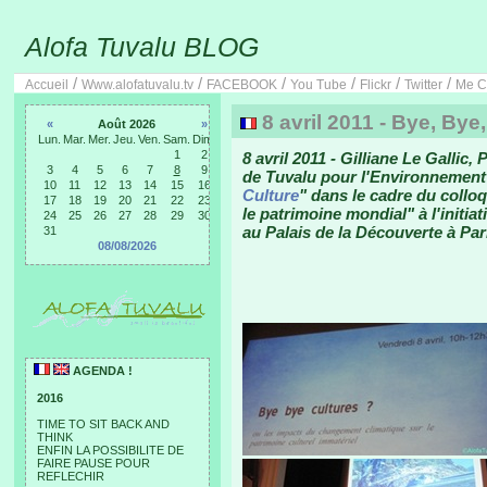
Alofa Tuvalu BLOG
/
/
/
/
/
/
Accueil
Www.alofatuvalu.tv
FACEBOOK
You Tube
Flickr
Twitter
Me C
8 avril 2011 - Bye, Bye
«
Août 2026
»
Lun.
Mar.
Mer.
Jeu.
Ven.
Sam.
Dim.
1
2
8 avril 2011 - Gilliane Le Gallic
3
4
5
6
7
8
9
de Tuvalu pour l'Environnement p
10
11
12
13
14
15
16
Culture
" dans le cadre du collo
17
18
19
20
21
22
23
le patrimoine mondial" à l'initiat
24
25
26
27
28
29
30
au Palais de la Découverte à Par
31
08/08/2026
AGENDA !
2016
TIME TO SIT BACK AND
THINK
ENFIN LA POSSIBILITE DE
FAIRE PAUSE POUR
REFLECHIR