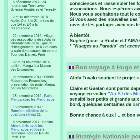
- 5 décembre 2014 : 24
consciences et rassembler les f
heures sur Terre avec
associations. Nous espérons avo
Science Frontières et Terre.tv
Nous vous souhaitons tout le co
- 2 et 16 décembre 2014 :
Si vous avez des nouvelles des 
Atelier Our Life 21, prises de
ravis de les partager avec nos l
vue 1/4 et 2/4 à la
ressourcerie
A bientôt,
- 22 novembre 2014 : village
des associations de solidarité
Sophie (pour la Ruche et l'AMA
internationale de la Ligue de
*
"Nuages au Paradis" est access
l'Enseignement, 18 à 22h dans
la salle de spectacle du centre
Tour des Dames, Paris
- 22 et 24 novembre 2014 :
ateliers Manga à la Maison
Bon voyage à Hugo et
des Ensembles
- 21 novembre 2014 : Soirée
Alofa Tuvalu soutient le projet « 
Maison des Ensembles,
présentation du projet Manga
Claire et Gaetan sont partis de
par les Mang'ados
voyage en voilier
"Au Fil des Mi
- 15 novembre 2014 :
Paris
sensibiliser petits et grands a
Manga avec les Mang'ados
bord, quelques centaines de
ban
- 13 novembre 2014 :
Réunion plénière de la
Bonne chance à eux ! .. et bon
coalition climat 21
- 8 novembre 2014 :
Forum
Alter Libris avec les
Mang'ados et José
à
l'ancienne gare de Reuilly,
Stratégie Nationale pou
Paris 12e