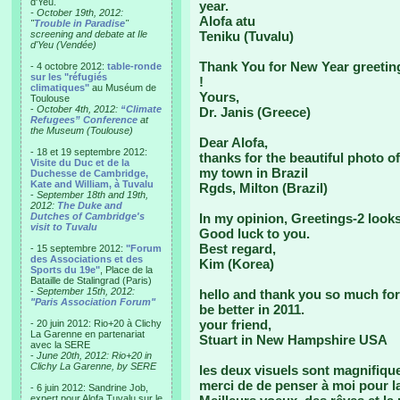
d'Yeu.
year.
- October 19th, 2012:
Alofa atu
"
Trouble in Paradise
"
screening and debate at Ile
Teniku (Tuvalu)
d'Yeu (Vendée)
Thank You for New Year greetin
- 4 octobre 2012:
table-ronde
sur les "réfugiés
!
climatiques"
au Muséum de
Yours,
Toulouse
-
October 4th, 2012:
“Climate
Dr. Janis (Greece)
Refugees” Conference
at
the Museum (Toulouse)
Dear Alofa,
- 18 et 19 septembre 2012:
thanks for the beautiful photo o
Visite du Duc et de la
my town in Brazil
Duchesse de Cambridge,
Kate and William, à Tuvalu
Rgds, Milton (Brazil)
-
September 18th and 19th,
2012:
The Duke and
Dutches of Cambridge's
In my opinion, Greetings-2 looks
visit to Tuvalu
Good luck to you.
Best regard,
- 15 septembre 2012:
"Forum
des Associations et des
Kim (Korea)
Sports du 19e"
, Place de la
Bataille de Stalingrad (Paris)
-
September 15th, 2012:
hello and thank you so much for t
"Paris Association Forum"
be better in 2011.
your friend,
- 20 juin 2012: Rio+20 à Clichy
La Garenne en partenariat
Stuart in New Hampshire USA
avec la SERE
-
June 20th, 2012: Rio+20 in
Clichy La Garenne, by SERE
les deux visuels sont magnifique
merci de de penser à moi pour l
- 6 juin 2012: Sandrine Job,
expert pour Alofa Tuvalu sur le