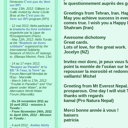
l'émission
C'est pas du Vent
le questionnement auprès des gr
sur RFI
-
may 13th, 2012: Gilliane Le
Gallic invited by Anne-Cécile
Greetings from Tehran, Iran. H
Bras at the
C'est pas du
May you achieve success in every
Vent sur RFI
program (RFI)
comes true. I wish you a Happy
- 12 mai 2012: Alofa participe à
Shahram (Iran)
la
braderie du livre solidaire
organisée par la Ligue de
l'Enseignement (Paris)
Awesome dichotomy
-
May 12th, 2012: Alofa Tuvalu
Great cards.
at the
"Braderie de livres
solidaire"
organized by the
Lots of love, for the great work.
International Solidarity
Jocelyn (NZ)
Network of NGOs AT belongs
to. (Blanqui Market, Paris 13e)
Invitez-moi donc, je peux vous f
- 14 au 17 mars 2012:
point la montée de l'océan sur le
"
Nuages au Paradis
" et
la
BD "A l'eau, la Terre"
au
repousser la morosité et redonne
Forum Alternatif Mondial de
vaillants! Michel
l'Eau - Marseille.
-
March 14th to 17th, 2012:
"Trouble in Paradise” and “Our
Greeting from Mt Everest Nepal
planet under Water”, at the
prosparous. One day I will visit 
Alternative World Water
Forum (Marseille).
thanks with regards
kamal (Pro Natura Nepal)
- Du 24 novembre 2011 au
10 avril 2012 - mission à
Tuvalu :
Merci bonne année à vous !
- From November 24th, 2011
baisers
to April 10th, 2012 - Mission
in Tuvalu :
patricia
- 4 avril 2012 :
Atelier Alofa