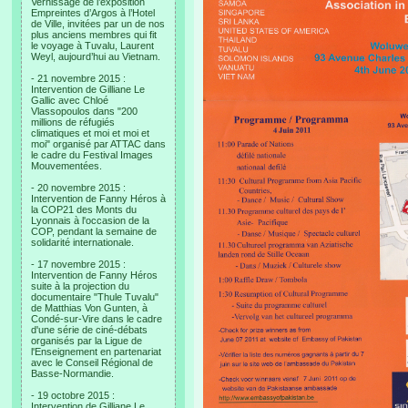
Vernissage de l’exposition
Empreintes d’Argos à l’Hotel
de Ville, invitées par un de nos
plus anciens membres qui fit
le voyage à Tuvalu, Laurent
Weyl, aujourd’hui au Vietnam.
- 21 novembre 2015 :
Intervention de Gilliane Le
Gallic avec Chloé
Vlassopoulos dans "200
millions de réfugiés
climatiques et moi et moi et
moi" organisé par ATTAC dans
le cadre du Festival Images
Mouvementées.
- 20 novembre 2015 :
Intervention de Fanny Héros à
la COP21 des Monts du
Lyonnais à l'occasion de la
COP, pendant la semaine de
solidarité internationale.
- 17 novembre 2015 :
Intervention de Fanny Héros
suite à la projection du
documentaire "Thule Tuvalu"
de Matthias Von Gunten, à
Condé-sur-Vire dans le cadre
d'une série de ciné-débats
organisés par la Ligue de
l'Enseignement en partenariat
avec le Conseil Régional de
Basse-Normandie.
- 19 octobre 2015 :
Intervention de Gilliane Le