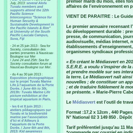
premier mardi du mois, elles fon
July, 2013:
several Alofa
affaires de l’environnement en p
Tuvalu members and
supports attend the 12th
Pacific Science
VIENT DE PARAITRE : Le Guid
Intercongress "Science for
Human Security &
Sustainable Development in
Le premier annuaire recensant 
the Pacific Islands & Rim"
du développement durable : press
at University of the South
Pacific Laucala Campus,
presse, de communication, jour
Suva, Fiji
audiovisuelle, médias internet, 
- 24 et 25 juin 2013 : Sea for
établissements d’enseignement, 
Society, consultation des
organismes syndicaux professio
parties prenantes à Nausicaa-
Boulogne sur Mer
/
June 24 and 25th: Sea for
« En créant le Médiasvert en 2011
Society consultation forum at
S.E.R.E. a voulu s’inspirer de la
Nausicaa-Boulogne sur Mer.
et prendre modèle sur ses intera
- du 4 au 30 juin 2013 :
la terre. Le Médiasvert naît ains
Exposition photographique
nouvelles ; de constituer un app
sur le projet Tuvalu Marine
Life à l'aquarium de la Porte
; et de traduire fidèlement le m
Dorée. /
June 4th to 30t,
se présente. »
Marie-Pierre Cabe
2013h: Tuvalu Marine Life
picture exhibition at the
tropical aquarium in Paris.
Le
Médiasvert
est l’outil de trav
- les 6 et 8 juin 2013 :
ateliers pédagogiques sur
Format :17,2 x 12cm , 440 Pages
Tuvalu et la biodiversité
N° National 02 3 149 850 . Dépô
marine par l'association
d'Ici et d'Ailleurs à
l'aquarium de la Porte
Tarif préférentiel jusqu’au 11 Ma
Dorée. /
June 6th and 8th,
2013: Kid awareness
*commande par courriel en indiq