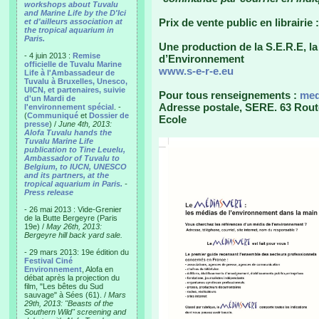
workshops about Tuvalu
and Marine Life by the D'Ici
Prix de vente public en librairie
et d'ailleurs association at
the tropical aquarium in
Paris.
Une production de la S.E.R.E, l
- 4 juin 2013 :
Remise
d’Environnement
officielle de Tuvalu Marine
www.s-e-r-e.eu
Life à l'Ambassadeur de
Tuvalu à Bruxelles, Unesco,
UICN, et partenaires, suivie
Pour tous renseignements :
med
d'un Mardi de
Adresse postale, SERE. 63 Rout
l'environnement spécial
. -
(
Communiqué
et
Dossier de
Ecole
presse
) /
June 4th, 2013:
Alofa Tuvalu hands the
Tuvalu Marine Life
publication to Tine Leuelu,
Ambassador of Tuvalu to
Belgium, to IUCN, UNESCO
and its partners, at the
tropical aquarium in Paris.
-
Press release
- 26 mai 2013 : Vide-Grenier
de la Butte Bergeyre (Paris
19e) /
May 26th, 2013:
Bergeyre hill back yard sale.
- 29 mars 2013: 19e édition du
Festival Ciné
Environnement
, Alofa en
débat après la projection du
film, "Les bêtes du Sud
sauvage" à Sées (61). /
Mars
29th, 2013: "Beasts of the
Southern Wild" screening and