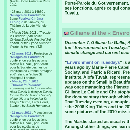
(Porte Doree Palace in Paris
Porte-Parole du Gouvernement. 
12e).
ses fonctions, après ce qui const
- 26 mars 2011 à 14h30 :
Tuvalu.
"
Nuages au Paradis
" au
3eme
Festival Cinéma
Ecologie
de Vanves, au
Théâtre du Lycée Michelet
(92)
Gilliane at the « Envi
-
March 26th, 2011 : "Trouble
in Paradise" part of the
Cinéma Ecologie Festival 3rd
December 7, Gilliane Le Gallic, A
edition, at the Lycée Michelet
theater in Vanves, (92)
the “Environment on Tuesdays” 
climate change and current eco
-
23 mars 2011
: Projection de
"
Nuages au Paradis
" et
conférence sur les actions
“
Environment on Tuesdays
” is 
d'Alofa à Tuvalu, par Sarah
years ago by Marie-Pierre Cabel
pour la Société des Iles du
Pacifique de Grande Bretagne
Society, and Patricia Ricard, P
et d'Ireland à l'église St
Institute. Alofa Tuvalu represent
Philippe à Londres.
-
March, 23rd, 2011
:
updates on the Small is Beautif
"
Trouble in Paradise
"
was once managing the Planete 
screening and lecture on what
Gilliane Le Gallic and Christop
Alofa Tuvalu is doing in Tuvalu,
for the Pacific Islands Society
the documentary through which 
of the UK and Ireland at St
That Tuesday evening, a couple 
Philips Church, Earls Court,
London, by Sarah Hemstock
: the 2006 King Tides and the 20
some pictures of the 2010 missi
-
11 mars 2011
: Projection de
"
Nuages au Paradis
" et
conférence sur les actions
The Mardis started as usual with
d'Alofa à Tuvalu, par Sarah
Amongst other things, we learne
pour les étudiants de