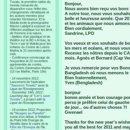
Tuvalu, la première nation du
Bonjour,
monde menacée de
Nous avons bien reçu vos bons 
disparaître sous l’effet des
changements climatiques et
A notre tour, nous vous souhait
les actions menées pour
belle et heureuse année. Que 201
retarder l’échéance. Et le
Makila invite la photographe
et les animaux que nous aimons 
Marion Labéjof à exposer sa
Bien cordialement,
réflexion poétique sur les liens
Sandrine, LPO
de l’homme à la nature.
- Ateliers d’art plastique et de
théâtre sur la BD « A l’eau, la
Vos voeux et vos souhaits de bo
Terre » par le Makila pour les
enfants du Centre de Loisirs
les mers et océans, et nous vou
Mathis le 21 novembre après-
Recevez les nôtres depuis le C
midi.
mois. Agnès et Bernard (Cap Ver
- Conférence-vernissage de
l’exposition le 22 novembre
agrémentée de contes.
Je vous remercie pour vos Bons
Au Centre d’animation Mathis
(15 rue Mathis, Paris 19e)
Bangladesh où nous menons l
Bien fraternellement,
- 14 novembre 2012:
Lancement de l'opération
Yves (Bengladesh)
"Sauvons Tuvalu"
avec la
Ligue de l'Enseignement
bonjour
- November 14th, 2012 :
Lauching day of
"Let's save
bonne année et bon courage pou
Tuvalu"
, a project with la
perso je préfère celui de gauche 
Ligue de l'Enseignement
de jour... ou d'autres choses ?!
- 19 octobre 2012: Projection
Gwenael
de "
Nuages au Paradis
"
suivie d'un débat, à l'initiative
du Point Info Energie de
Thanks for the new year's wishes
Vendée dans le cadre de la
you all the best for 2011 and ma
Fête de l'Energie
de l'île