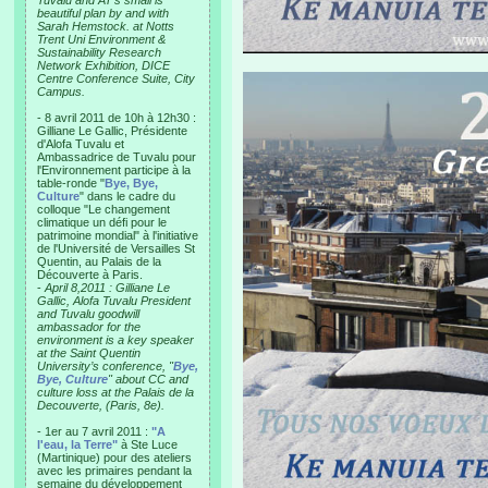
Tuvalu and AT’s small is
beautiful plan by and with
Sarah Hemstock. at Notts
Trent Uni Environment &
Sustainability Research
Network Exhibition, DICE
Centre Conference Suite, City
Campus.
- 8 avril 2011 de 10h à 12h30 :
Gilliane Le Gallic, Présidente
d'Alofa Tuvalu et
Ambassadrice de Tuvalu pour
l'Environnement participe à la
table-ronde "
Bye, Bye,
Culture
" dans le cadre du
colloque "Le changement
climatique un défi pour le
patrimoine mondial" à l'initiative
de l'Université de Versailles St
Quentin, au Palais de la
Découverte à Paris.
-
April 8,2011 : Gilliane Le
Gallic, Alofa Tuvalu President
and Tuvalu goodwill
ambassador for the
environment is a key speaker
at the Saint Quentin
University’s conference, "
Bye,
Bye, Culture
" about CC and
culture loss at the Palais de la
Decouverte, (Paris, 8e).
- 1er au 7 avril 2011 :
"A
l'eau, la Terre"
à Ste Luce
(Martinique) pour des ateliers
avec les primaires pendant la
semaine du développement