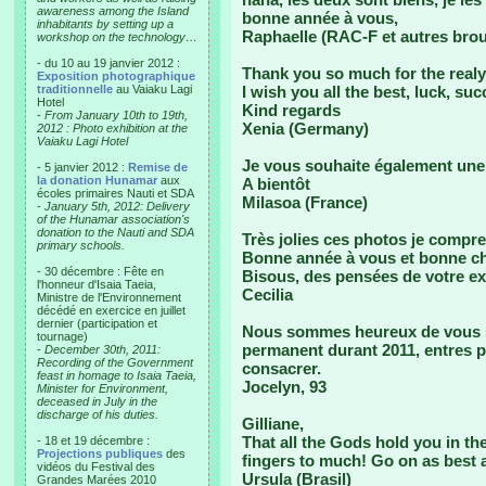
awareness among the Island
bonne année à vous,
inhabitants by setting up a
Raphaelle (RAC-F et autres brout
workshop on the technology…
- du 10 au 19 janvier 2012 :
Thank you so much for the realy
Exposition photographique
traditionnelle
au Vaiaku Lagi
I wish you all the best, luck, su
Hotel
Kind regards
-
From January 10th to 19th,
Xenia (Germany)
2012 : Photo exhibition at the
Vaiaku Lagi Hotel
Je vous souhaite également une 
- 5 janvier 2012 :
Remise de
la donation Hunamar
aux
A bientôt
écoles primaires Nauti et SDA
Milasoa (France)
-
January 5th, 2012: Delivery
of the Hunamar association's
donation to the Nauti and SDA
Très jolies ces photos je compre
primary schools.
Bonne année à vous et bonne c
- 30 décembre : Fête en
Bisous, des pensées de votre ex 
l'honneur d'Isaia Taeia,
Cecilia
Ministre de l'Environnement
décédé en exercice en juillet
dernier (participation et
Nous sommes heureux de vous s
tournage)
permanent durant 2011, entres pe
-
December 30th, 2011:
Recording of the Government
consacrer.
feast in homage to Isaia Taeia,
Jocelyn, 93
Minister for Environment,
deceased in July in the
discharge of his duties.
Gilliane,
That all the Gods hold you in the
- 18 et 19 décembre :
Projections publiques
des
fingers to much! Go on as best 
vidéos du Festival des
Ursula (Brasil)
Grandes Marées 2010