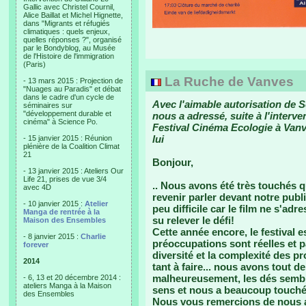
Gallic avec Christel Cournil,
Alice Baillat et Michel Hignette,
dans "Migrants et réfugiés
climatiques : quels enjeux,
quelles réponses ?", organisé
par le Bondyblog, au Musée
de l'Histoire de l'immigration
(Paris)
La Ruche de Vanves
- 13 mars 2015 : Projection de
"Nuages au Paradis" et débat
dans le cadre d'un cycle de
Avec l'aimable autorisation de 
séminaires sur
"développement durable et
nous a adressé, suite à l'interve
cinéma" à Science Po.
Festival Cinéma Ecologie à Vanve
lui
- 15 janvier 2015 : Réunion
plénière de la Coalition Climat
21
Bonjour,
- 13 janvier 2015 : Ateliers Our
Life 21, prises de vue 3/4
.. Nous avons été très touchés qu
avec 4D
revenir parler devant notre publ
- 10 janvier 2015 :
Atelier
peu difficile car le film ne s'ad
Manga de rentrée à la
su relever le défi!
Maison des Ensembles
Cette année encore, le festival 
- 8 janvier 2015 :
Charlie
préoccupations sont réelles et p
forever
diversité et la complexité des pro
2014
tant à faire... nous avons tout 
malheureusement, les dés semblen
- 6, 13 et 20 décembre 2014 :
ateliers Manga à la Maison
sens et nous a beaucoup touché
des Ensembles
Nous vous remercions de nous avo