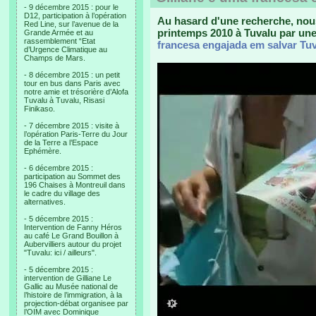
- 9 décembre 2015 : pour le
D12, participation à l’opération
Au hasard d'une recherche, nou
Red Line, sur l’avenue de la
printemps 2010 à Tuvalu par un
Grande Armée et au
rassemblement “Etat
francesa engajada em salvar Tu
d’Urgence Climatique au
Champs de Mars.
- 8 décembre 2015 : un petit
tour en bus dans Paris avec
notre amie et trésorière d’Alofa
Tuvalu à Tuvalu, Risasi
Finikaso.
- 7 décembre 2015 : visite à
l’opération Paris-Terre du Jour
de la Terre a l’Espace
Ephémère.
- 6 décembre 2015 :
participation au Sommet des
196 Chaises à Montreuil dans
le cadre du village des
alternatives.
- 5 décembre 2015 :
Intervention de Fanny Héros
au café Le Grand Bouillon à
Aubervilliers autour du projet
"Tuvalu: ici / ailleurs".
- 5 décembre 2015 :
intervention de Gilliane Le
Gallic au Musée national de
l’histoire de l’immigration, à la
projection-débat organisee par
l’OIM avec Dominique