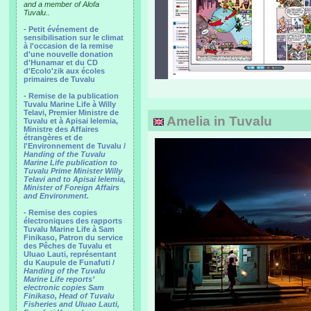
and a member of Alofa
Tuvalu..
-
Petit événement de
sensibilisation sur le climat
à l'occasion de la remise
d'une nouvelle donation
d'Hunamar et du CD
d'Ecolo'zik aux écoles
primaires de Tuvalu
-
Remise de la publication
Tuvalu Marine Life à Willy
Telavi, Premier Ministre de
Amelia in Tuvalu
Tuvalu et à Apisai Ielemia,
Ministre des Affaires
étrangères et de
l'Environnement de Tuvalu /
Handing of the Tuvalu
Marine Life publication to
Tuvalu Prime Minister Willy
Telavi and to Apisai Ielemia,
Minister of Foreign Affairs
and Environment.
- Remise des copies
électroniques des rapports
Tuvalu Marine Life à Sam
Finikaso, Patron du service
des Pêches de Tuvalu et
Uluao Lauti, représentant
du Kaupule de Funafuti /
Handing of the Tuvalu
Marine Life reports’
electronic copies Sam
Finikaso, Head of Tuvalu
Fisheries and Uluao Lauti,