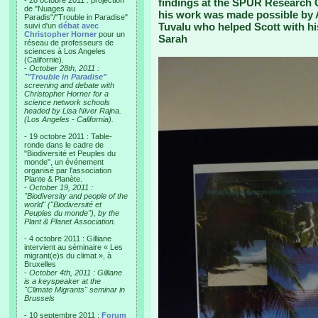
- 28 octobre 2011 : projection
findings at the SPUR Research C
de "Nuages au
his work was made possible by A
Paradis"/"Trouble in Paradise"
Tuvalu who helped Scott with his
suivi d'un
débat avec
Christopher Horner
pour un
Sarah
réseau de professeurs de
sciences à Los Angeles
(Californie).
-
October 28th, 2011 :
"
"Trouble in Paradise"
screening and debate with
Christopher Horner for a
science network schools
headed by Lisa Niver Rajna.
(Los Angeles - California).
- 19 octobre 2011 : Table-
ronde dans le cadre de
"Biodiversité et Peuples du
monde", un événement
organisé par l'association
Plante & Planète.
-
October 19, 2011 :
"Biodiversity and people of the
world" ("Biodiversité et
Peuples du monde"), by the
Plant & Planet Association.
- 4 octobre 2011 : Gilliane
intervient au séminaire « Les
migrant(e)s du climat », à
Bruxelles
-
October 4th, 2011 : Gilliane
is a keyspeaker at the
"Climate Migrants" seminar in
Brussels
- 10 septembre 2011 :
Forum