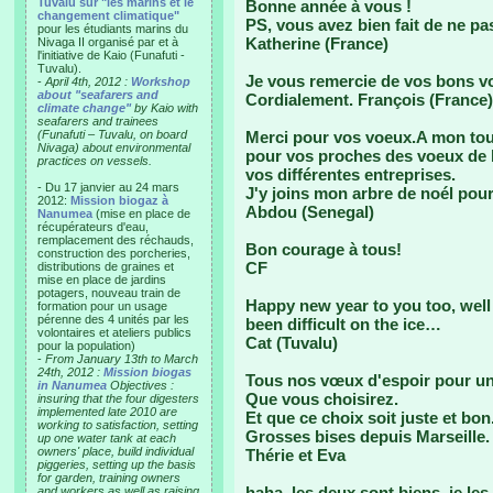
Tuvalu sur "les marins et le
Bonne année à vous !
changement climatique"
PS, vous avez bien fait de ne pa
pour les étudiants marins du
Katherine (France)
Nivaga II organisé par et à
l'initiative de Kaio (Funafuti -
Tuvalu).
Je vous remercie de vos bons vœ
-
April 4th, 2012 :
Workshop
about "seafarers and
Cordialement. François (France)
climate change"
by Kaio with
seafarers and trainees
(Funafuti – Tuvalu, on board
Merci pour vos voeux.A mon tour
Nivaga) about environmental
pour vos proches des voeux de 
practices on vessels.
vos différentes entreprises.
- Du 17 janvier au 24 mars
J'y joins mon arbre de noél po
2012:
Mission biogaz à
Abdou (Senegal)
Nanumea
(mise en place de
récupérateurs d'eau,
remplacement des réchauds,
Bon courage à tous!
construction des porcheries,
CF
distributions de graines et
mise en place de jardins
potagers, nouveau train de
Happy new year to you too, well
formation pour un usage
pérenne des 4 unités par les
been difficult on the ice…
volontaires et ateliers publics
Cat (Tuvalu)
pour la population)
-
From January 13th to March
24th, 2012 :
Mission biogas
Tous nos vœux d'espoir pour un 
in Nanumea
Objectives :
Que vous choisirez.
insuring that the four digesters
implemented late 2010 are
Et que ce choix soit juste et bon
working to satisfaction, setting
Grosses bises depuis Marseille.
up one water tank at each
owners' place, build individual
Thérie et Eva
piggeries, setting up the basis
for garden, training owners
haha, les deux sont biens, je les
and workers as well as raising