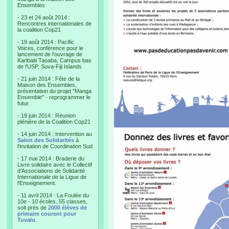
Ensembles
- 23 et 24 août 2014 :
Rencontres internationales de
la coalition Cop21
- 19 août 2014 : Pacific
Voices, conférence pour le
lancement de l'ouvrage de
Karibaiti Taoaba, Campus bas
de l'USP, Suva-Fiji Islands
- 21 juin 2014 : Fête de la
Maison des Ensembles,
présentation du projet "Manga
Ensemble" - reprogrammer le
futur.
- 19 juin 2014 : Réunion
plénière de la Coalition Cop21
- 14 juin 2014 : Intervention au
Salon des Solidarités
à
l'invitation de Coordination Sud
- 17 mai 2014 : Braderie du
Livre solidaire avec le Collectif
d'Associations de Solidarité
Internationale de la Ligue de
l'Enseignement.
- 11 avril 2014 : La Foulée du
10e - 10 écoles, 55 classes,
soit près de
2000 élèves de
primaire courent pour
Tuvalu
.