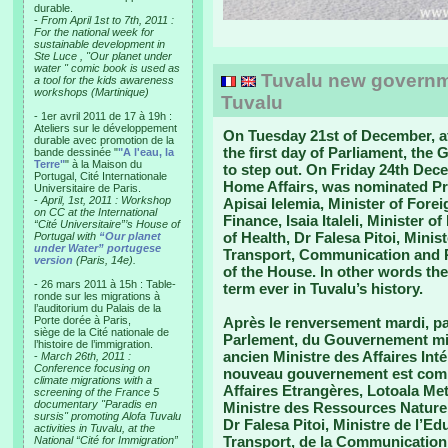
durable.
-
From April 1st to 7th, 2011 :
For the national week for
sustainable development in
Ste Luce , "Our planet under
water " comic book is used as
Tuvalu new governm
a tool for the kids awareness
workshops (Martinique)
Tuvalu
- 1er avril 2011 de 17 à 19h :
Ateliers sur le développement
On Tuesday 21st of December, af
durable avec promotion de la
the first day of Parliament, th
bande dessinée "
"A l'eau, la
Terre"
" à la Maison du
to step out. On Friday 24th Dece
Portugal, Cité Internationale
Home Affairs, was nominated Pri
Universitaire de Paris.
-
April, 1st, 2011 : Workshop
Apisai Ielemia, Minister of Forei
on CC at the International
Finance, Isaia Italeli, Minister 
“Cité Universitaire”’s House of
of Health, Dr Falesa Pitoi, Mini
Portugal with
“Our planet
under Water” portugese
Transport, Communication and Pu
version
(Paris, 14e).
of the House. In other words the
- 26 mars 2011 à 15h : Table-
term ever in Tuvalu’s history.
ronde sur les migrations à
l’auditorium du Palais de la
Porte dorée à Paris,
Après le renversement mardi, p
siège de la Cité nationale de
Parlement, du Gouvernement mis 
l’histoire de l’immigration.
ancien Ministre des Affaires Int
-
March 26th, 2011 :
Conference focusing on
nouveau gouvernement est compo
climate migrations with a
Affaires Etrangères, Lotoala Meti
screening of the France 5
documentary "Paradis en
Ministre des Ressources Naturel
sursis" promoting Alofa Tuvalu
Dr Falesa Pitoi, Ministre de l’E
activities in Tuvalu, at the
Transport, de la Communication 
National “Cité for Immigration”