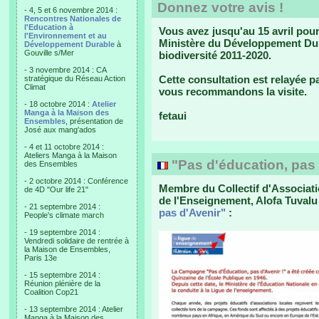
Donnez votre avis !
- 4, 5 et 6 novembre 2014 :
Rencontres Nationales de
l'Education à
Vous avez jusqu'au 15 avril pour
l'Environnement et au
Ministère du Développement Dura
Développement Durable
à
Gouville s/Mer
biodiversité 2011-2020.
- 3 novembre 2014 : CA
Cette consultation est relayée p
stratégique du Réseau Action
Climat
vous recommandons la visite.
- 18 octobre 2014 :
Atelier
Manga à la Maison des
fetaui
Ensembles
, présentation de
José aux mang'ados
- 4 et 11 octobre 2014 :
Ateliers Manga à la Maison
"Pas d'éducation, pas 
des Ensembles
- 2 octobre 2014 : Conférence
Membre du Collectif d'Associatio
de 4D "Our life 21"
de l'Enseignement, Alofa Tuval
- 21 septembre 2014 :
pas d'Avenir"
:
People's climate march
- 19 septembre 2014 :
Vendredi solidaire de rentrée à
la Maison de Ensembles,
Paris 13e
- 15 septembre 2014 :
Réunion plénière de la
Coalition Cop21
- 13 septembre 2014 : Atelier
Manga à la Maison des