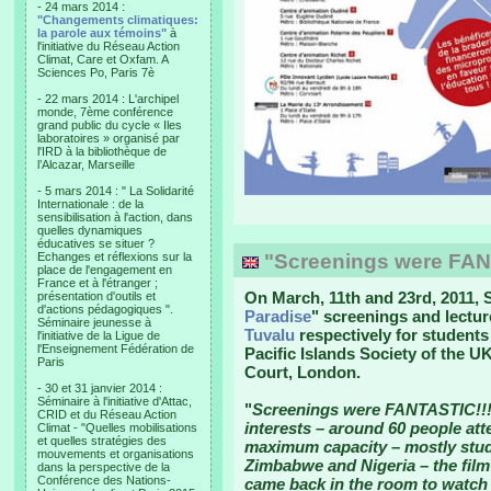
- 24 mars 2014 :
"Changements climatiques:
la parole aux témoins"
à
l'initiative du Réseau Action
Climat, Care et Oxfam. A
Sciences Po, Paris 7è
- 22 mars 2014 : L'archipel
monde, 7ème conférence
grand public du cycle « Iles
laboratoires » organisé par
l'IRD à la bibliothèque de
l’Alcazar, Marseille
- 5 mars 2014 : " La Solidarité
Internationale : de la
sensibilisation à l'action, dans
quelles dynamiques
éducatives se situer ?
Echanges et réflexions sur la
"Screenings were FAN
place de l'engagement en
France et à l'étranger ;
On March, 11th and 23rd, 2011,
présentation d'outils et
d'actions pédagogiques ".
Paradise
" screenings and lectu
Séminaire jeunesse à
Tuvalu
respectively for students
l'initiative de la Ligue de
l'Enseignement Fédération de
Pacific Islands Society of the UK
Paris
Court, London.
- 30 et 31 janvier 2014 :
Séminaire à l'initiative d'Attac,
"
Screenings were FANTASTIC!!!
CRID et du Réseau Action
interests – around 60 people a
Climat - "Quelles mobilisations
et quelles stratégies des
maximum capacity – mostly stude
mouvements et organisations
Zimbabwe and Nigeria – the fil
dans la perspective de la
Conférence des Nations-
came back in the room to watch 