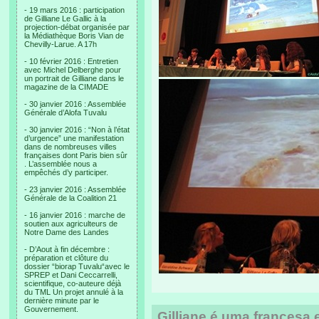
- 19 mars 2016 : participation
de Gilliane Le Gallic à la
projection-débat organisée par
la Médiathèque Boris Vian de
Chevilly-Larue. A 17h
- 10 février 2016 : Entretien
avec Michel Delberghe pour
un portrait de Gilliane dans le
magazine de la CIMADE
- 30 janvier 2016 : Assemblée
Générale d’Alofa Tuvalu
- 30 janvier 2016 : “Non à l’état
d’urgence” une manifestation
dans de nombreuses villes
françaises dont Paris bien sûr
. L’assemblée nous a
empêchés d’y participer.
- 23 janvier 2016 : Assemblée
Générale de la Coalition 21
- 16 janvier 2016 : marche de
soutien aux agriculteurs de
Notre Dame des Landes
- D’Aout à fin décembre :
préparation et clôture du
dossier “biorap Tuvalu“avec le
SPREP et Dani Ceccarrelli,
scientifique, co-auteure déjà
du TML Un projet annulé à la
dernière minute par le
Gouvernement.
Gilliane é uma francesa