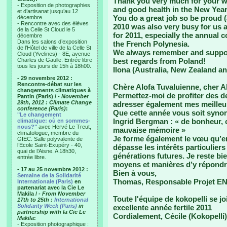
Thank you very much for your wi
- Exposition de photographies
and good health in the New Year
et d’artisanat jusqu’au 12
You do a great job so be proud (
décembre.
- Rencontre avec des élèves
2010 was also very busy for us 
de la Celle St Cloud le 5
for 2011, especially the annual 
décembre
Dans les salons d’exposition
the French Polynesia.
de l’Hôtel de ville de la Celle St
We always remember and suppo
Cloud (Yvelines) - 8E, avenue
Charles de Gaulle. Entrée libre
best regards from Poland!
tous les jours de 15h à 18h00.
Ilona (Australia, New Zealand a
- 29 novembre 2012 :
Rencontre-débat sur les
Chère Alofa Tuvaluienne, cher Al
changements climatiques à
Permettez-moi de profiter des d
Pantin (Paris) /
- November
29th, 2012 : Climate Change
adresser également mes meilleu
conference (Paris)
:
Que cette année vous soit synony
"Le changement
Ingrid Bergman : « de bonheur, c
climatique: où en sommes-
nous?"
avec Hervé Le Treut,
mauvaise mémoire »
climatologue, membre du
Je forme également le vœu qu’en 
GIEC. Salle polyvalente de
l’Ecole Saint-Exupéry - 40,
dépasse les intérêts particulier
quai de l’Aisne. A 18h30,
générations futures. Je reste bi
entrée libre.
moyens et manières d’y répondre
- 17 au 25 novembre 2012 :
Bien à vous,
Semaine de la Solidarité
Thomas, Responsable Projet E
Internationale (Paris)
en
partenariat avec la Cie Le
Makila /
- From November
Toute l'équipe de kokopelli se j
17th to 25th :
International
Solidarity Week (Paris)
in
excellente année fertile 2011
partnership with la Cie Le
Cordialement, Cécile (Kokopelli)
Makila
:
- Exposition photographique :