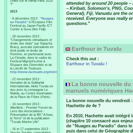
Unies sur le climat Paris 2015
attended by around 20 people – 
?"
– Kiribati, Solomon's, PNG, Cook
2013
General), Fiji, Vanuatu are the o
received. Everyone was really en
- 8 décembre 2013 :
"Nuages
au Paradis"
à l'Ecopass Film
questions.
"
Festival au Japan Pacific ICT
Center à Suva (Iles Fidji)
- 28 novembre 2013 :
"Changements climatiques et
droits des états" par Natacha
Bracq, avocate spécialisée en
Earthour in Tuvalu
droit public et droits de
l'homme, en partenariat avec
La Cimade, dans le cadre du
Check this out :
Festival Migrant'scène à
Earthour in Tuvalu !
l'Espace des Diversités et de
la Laïcité de Toulouse.
http://www.lacimade.org/minisites/migrantscene
- 22 novembre 2013 :
Semaine de la Solidarité
La bonne nouvelle du v
Internationale, Alofa Tuvalu en
manuels numériques Hac
duo avec la compagnie Le
Makila, au Centre d'animation
de la Place de Fêtes (Paris)
La bonne nouvelle du vendredi 
- 16 novembre 2013 :
Hachette de 4e ?
Alterlibris - Premier Forum du
Livre des Associations -
Présentation de la BD "A l'eau,
En 2010, Hachette avait intégré l
la Terre" et de la publication
(chapitre 10 consacré aux enjeu
"Tuvalu Marine Life".
de “Nuages au Paradis” dans le
- 16 et 17 septembre 2013 :
puis dans celui de Géographie d
Sea for Society, consultation