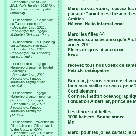
-
December 18th to 19th,
2011: Alofa Tuvalu « 2010 King
Merci de vos vœux, recevez les n
Tides Festival » video public
screening
puisque “point n’est besoin d’es
Amitiés.
- 17 décembre : Fête de Noël
Hélène, Helio International
du Fagogo (tournage)
-
December 17th, 2011 :
Recording of the Fagogo
Merci les filles ^^
Malipolipo Christmas Party
Je vous souhaite, ainsi qu'a Alo
- 16 décembre : TMTI passing
année 2011.
out at Amatuku (tournage)
Pleins de gros bisouxxxxx
-
December 16th, 2011 :
Recording of TMTI passing
Krys
out at Amatuku
- 14 décembre : Fagogo
recevez tous nos voeux de santé
Malipolipo chantent à l'hôpital
Patrick, ostéopathe
(tournage)
-
December 14th, 2011 :
Recording of Fagogo
Bonjour, je vous remercie et vo
Malipolipo singing at the
tous mes meilleurs voeux pour 
hospital
Cordialement
- 13 décembre : Fagogo
Corinne, Institut océanographiq
Malipolipo chantent pour les
prisonniers (tournage)
Fondation Albert Ier, prince de
-
December 13th, 2011:
Recording of Fagogo
Les deux sont belles.
Malipolipo singing for
prisoners
1000 baisers. Bonne année.
Mc
- 12 décembre : Projection du
Film réalisé par Gilliane sur le
Water Quizz à IRWM
Merci pour les jolies cartes; je 
-
December 12th, 2011: Alofa