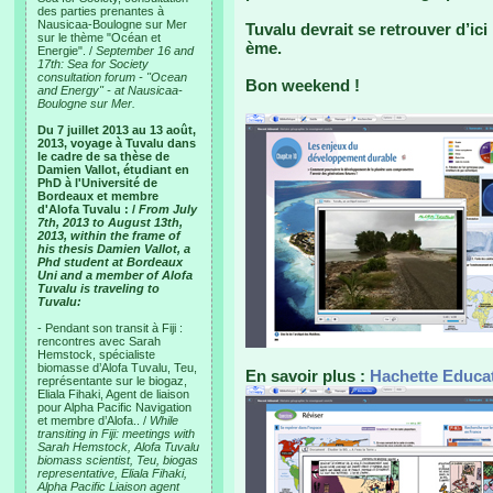
des parties prenantes à
Nausicaa-Boulogne sur Mer
Tuvalu devrait se retrouver d’i
sur le thème "Océan et
ème.
Energie". /
September 16 and
17th: Sea for Society
consultation forum - "Ocean
Bon weekend !
and Energy" - at Nausicaa-
Boulogne sur Mer.
Du 7 juillet 2013 au 13 août,
2013, voyage à Tuvalu dans
le cadre de sa thèse de
Damien Vallot, étudiant en
PhD à l'Université de
Bordeaux et membre
d'Alofa Tuvalu : /
From July
7th, 2013 to August 13th,
2013, within the frame of
his thesis Damien Vallot, a
Phd student at Bordeaux
Uni and a member of Alofa
Tuvalu is traveling to
Tuvalu:
- Pendant son transit à Fiji :
rencontres avec Sarah
Hemstock, spécialiste
biomasse d’Alofa Tuvalu, Teu,
En savoir plus :
Hachette Educa
représentante sur le biogaz,
Eliala Fihaki, Agent de liaison
pour Alpha Pacific Navigation
et membre d’Alofa.. /
While
transiting in Fiji: meetings with
Sarah Hemstock, Alofa Tuvalu
biomass scientist, Teu, biogas
representative, Eliala Fihaki,
Alpha Pacific Liaison agent