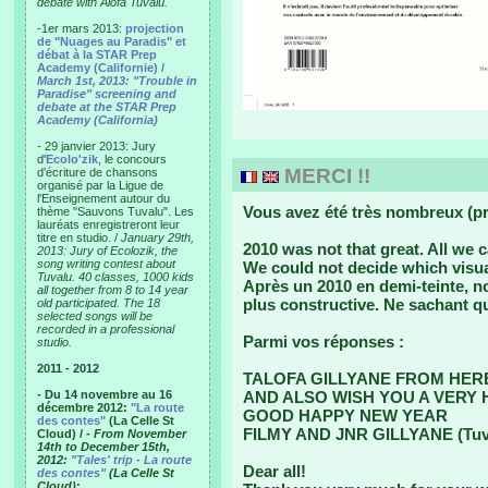
debate with Alofa Tuvalu.
-1er mars 2013:
projection
de "Nuages au Paradis" et
débat à la STAR Prep
Academy (Californie) /
March 1st, 2013: "Trouble in
Paradise" screening and
debate at the STAR Prep
Academy (California)
- 29 janvier 2013: Jury
d'
Ecolo'zik
, le concours
MERCI !!
d'écriture de chansons
organisé par la Ligue de
l'Enseignement autour du
Vous avez été très nombreux (pr
thème "Sauvons Tuvalu". Les
lauréats enregistreront leur
titre en studio. /
January 29th,
2010 was not that great. All we 
2013: Jury of Ecolozik, the
song writing contest about
We could not decide which visua
Tuvalu. 40 classes, 1000 kids
Après un 2010 en demi-teinte, 
all together from 8 to 14 year
plus constructive. Ne sachant qu
old participated. The 18
selected songs will be
recorded in a professional
Parmi vos réponses :
studio.
2011 - 2012
TALOFA GILLYANE FROM HER
- Du 14 novembre au 16
AND ALSO WISH YOU A VERY 
décembre 2012:
"La route
GOOD HAPPY NEW YEAR
des contes"
(La Celle St
FILMY AND JNR GILLYANE (Tuv
Cloud) /
- From November
14th to December 15th,
2012:
"Tales' trip - La route
Dear all!
des contes"
(La Celle St
Cloud)
: