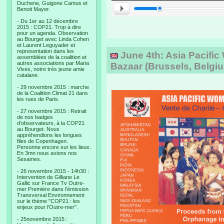
Duchene, Guigone Camus et
Benoit Mayer.
- Du 1er au 12 décembre
2015 : COP21. Trop à dire
pour un agenda. Observation
au Bourget avec Linda Cohen
et Laurent Leguyader et
representation dans les
June 4th: Asia Pacifi
assemblées de la coalition et
autres associations par Maria
Bazaar (Brussels, Belgi
Vives, notre très jeune amie
catalane.
- 29 novembre 2015 : marche
de la Coalition Climat 21 dans
les rues de Paris.
- 27 novembre 2015 : Retrait
de nos badges
d’observateurs, à la COP21
au Bourget. Nous
appréhendions les longues
files de Copenhagen.
Personne encore sur les lieux.
En 3mn nous avions nos
Sesames.
- 26 novembre 2015 - 14h30 :
Intervention de Gilliane Le
Gallic sur France Tv Outre-
mer Première dans l'émission
Transversal Environnement
sur le thème "COP21 : les
enjeux pour l'Outre-mer".
- 25novembre 2015 :