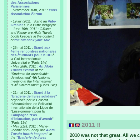
des Associations
Parisiennes
-
September 10th, 2011 :
Paris
Association Forum
- 19 juin 2011 : Stand au
Vide-
Grenier
sur la Butte Bergeyre
-
June 19th, 2011 : Gilliane
and Fanny are Alofa Tuvalu
booth keepers in the context
of
the hill back yard sale
.
- 28 mai 2011 :
Stand aux
4ème rencontres nationales
des étudiants pour le DD
à
la Cité Internationale
Universitaire (Paris 14e)
-
May 28th, 2011 :
An Alofa
Tuvalu exhibit
at the
“Students for sustainable
development” 4th National
meeting at the International
“Cité Universitaire” (Paris 14e)
- 21 mai 2011 :
Stand à la
"braderie de livres solidaire"
organisée par le Collectif
d'Associations de Solidarité
Internationale de la Ligue de
l'Enseignement pour la
Campagne "Pas
d'éducation, pas d'avenir
"
(Paris 13e)
2011 !!
-
May 21st, 2011 : Marie-
Jeanne and Fanny are
Alofa
Tuvalu booth keepers"
at
2010 was not that great. All we 
the
"Braderie de livres