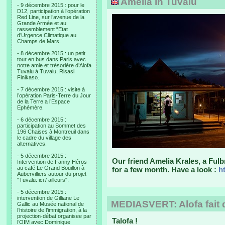
Amelia in Tuvalu
- 9 décembre 2015 : pour le
D12, participation à l’opération
Red Line, sur l’avenue de la
Grande Armée et au
rassemblement “Etat
d’Urgence Climatique au
Champs de Mars.
- 8 décembre 2015 : un petit
tour en bus dans Paris avec
notre amie et trésorière d’Alofa
Tuvalu à Tuvalu, Risasi
Finikaso.
- 7 décembre 2015 : visite à
l’opération Paris-Terre du Jour
de la Terre a l’Espace
Ephémère.
- 6 décembre 2015 :
participation au Sommet des
196 Chaises à Montreuil dans
le cadre du village des
alternatives.
- 5 décembre 2015 :
Our friend Amelia Krales, a Fulb
Intervention de Fanny Héros
au café Le Grand Bouillon à
for a few month. Have a look :
h
Aubervilliers autour du projet
"Tuvalu: ici / ailleurs".
- 5 décembre 2015 :
intervention de Gilliane Le
MEDIASVERT: Alofa fait d
Gallic au Musée national de
l’histoire de l’immigration, à la
projection-débat organisee par
Talofa !
l’OIM avec Dominique