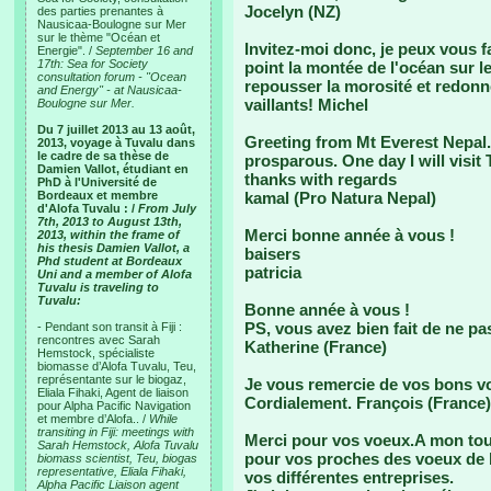
Jocelyn (NZ)
des parties prenantes à
Nausicaa-Boulogne sur Mer
sur le thème "Océan et
Invitez-moi donc, je peux vous f
Energie". /
September 16 and
17th: Sea for Society
point la montée de l'océan sur le
consultation forum - "Ocean
repousser la morosité et redonne
and Energy" - at Nausicaa-
vaillants! Michel
Boulogne sur Mer.
Du 7 juillet 2013 au 13 août,
Greeting from Mt Everest Nepal
2013, voyage à Tuvalu dans
le cadre de sa thèse de
prosparous. One day I will visit 
Damien Vallot, étudiant en
thanks with regards
PhD à l'Université de
Bordeaux et membre
kamal (Pro Natura Nepal)
d'Alofa Tuvalu : /
From July
7th, 2013 to August 13th,
Merci bonne année à vous !
2013, within the frame of
his thesis Damien Vallot, a
baisers
Phd student at Bordeaux
patricia
Uni and a member of Alofa
Tuvalu is traveling to
Tuvalu:
Bonne année à vous !
PS, vous avez bien fait de ne pa
- Pendant son transit à Fiji :
rencontres avec Sarah
Katherine (France)
Hemstock, spécialiste
biomasse d’Alofa Tuvalu, Teu,
représentante sur le biogaz,
Je vous remercie de vos bons vœ
Eliala Fihaki, Agent de liaison
Cordialement. François (France)
pour Alpha Pacific Navigation
et membre d’Alofa.. /
While
transiting in Fiji: meetings with
Merci pour vos voeux.A mon tour
Sarah Hemstock, Alofa Tuvalu
pour vos proches des voeux de 
biomass scientist, Teu, biogas
representative, Eliala Fihaki,
vos différentes entreprises.
Alpha Pacific Liaison agent