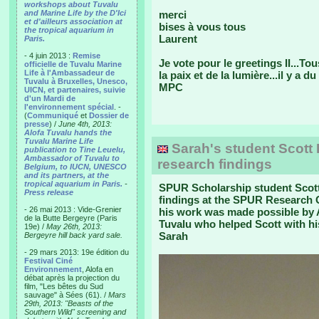
workshops about Tuvalu
and Marine Life by the D'Ici
merci
et d'ailleurs association at
bises à vous tous
the tropical aquarium in
Laurent
Paris.
- 4 juin 2013 :
Remise
Je vote pour le greetings II...T
officielle de Tuvalu Marine
Life à l'Ambassadeur de
la paix et de la lumière...il y a 
Tuvalu à Bruxelles, Unesco,
MPC
UICN, et partenaires, suivie
d'un Mardi de
l'environnement spécial
. -
(
Communiqué
et
Dossier de
presse
) /
June 4th, 2013:
Alofa Tuvalu hands the
Tuvalu Marine Life
Sarah's student Scott 
publication to Tine Leuelu,
Ambassador of Tuvalu to
research findings
Belgium, to IUCN, UNESCO
and its partners, at the
tropical aquarium in Paris.
-
SPUR Scholarship student Scott
Press release
findings at the SPUR Research C
- 26 mai 2013 : Vide-Grenier
his work was made possible by A
de la Butte Bergeyre (Paris
Tuvalu who helped Scott with his
19e) /
May 26th, 2013:
Sarah
Bergeyre hill back yard sale.
- 29 mars 2013: 19e édition du
Festival Ciné
Environnement
, Alofa en
débat après la projection du
film, "Les bêtes du Sud
sauvage" à Sées (61). /
Mars
29th, 2013: "Beasts of the
Southern Wild" screening and