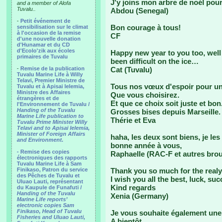
J'y joins mon arbre de noél po
and a member of Alofa
Tuvalu..
Abdou (Senegal)
-
Petit événement de
Bon courage à tous!
sensibilisation sur le climat
à l'occasion de la remise
CF
d'une nouvelle donation
d'Hunamar et du CD
d'Ecolo'zik aux écoles
Happy new year to you too, well
primaires de Tuvalu
been difficult on the ice…
-
Remise de la publication
Cat (Tuvalu)
Tuvalu Marine Life à Willy
Telavi, Premier Ministre de
Tous nos vœux d'espoir pour un 
Tuvalu et à Apisai Ielemia,
Ministre des Affaires
Que vous choisirez.
étrangères et de
Et que ce choix soit juste et bon
l'Environnement de Tuvalu /
Handing of the Tuvalu
Grosses bises depuis Marseille.
Marine Life publication to
Thérie et Eva
Tuvalu Prime Minister Willy
Telavi and to Apisai Ielemia,
Minister of Foreign Affairs
haha, les deux sont biens, je les
and Environment.
bonne année à vous,
- Remise des copies
Raphaelle (RAC-F et autres brout
électroniques des rapports
Tuvalu Marine Life à Sam
Finikaso, Patron du service
Thank you so much for the realy
des Pêches de Tuvalu et
I wish you all the best, luck, su
Uluao Lauti, représentant
Kind regards
du Kaupule de Funafuti /
Handing of the Tuvalu
Xenia (Germany)
Marine Life reports’
electronic copies Sam
Finikaso, Head of Tuvalu
Je vous souhaite également une 
Fisheries and Uluao Lauti,
A bientôt