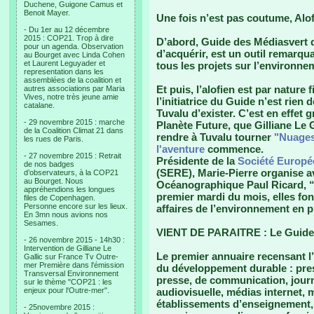
Duchene, Guigone Camus et
Benoit Mayer.
Une fois n’est pas coutume, Alofa
- Du 1er au 12 décembre
2015 : COP21. Trop à dire
D’abord,
Guide des Médiasvert
q
pour un agenda. Observation
d’acquérir, est un outil remarqua
au Bourget avec Linda Cohen
et Laurent Leguyader et
tous les projets sur l’environne
representation dans les
assemblées de la coalition et
Et puis, l’alofien est par nature
autres associations par Maria
Vives, notre très jeune amie
l’initiatrice du
Guide
n’est rien d
catalane.
Tuvalu d’exister. C’est en effet g
- 29 novembre 2015 : marche
Planète Future, que Gilliane Le 
de la Coalition Climat 21 dans
rendre à Tuvalu tourner
"Nuages
les rues de Paris.
l'aventure
commence.
- 27 novembre 2015 : Retrait
Présidente de la
Société Europé
de nos badges
(SERE), Marie-Pierre organise ave
d’observateurs, à la COP21
au Bourget. Nous
Océanographique Paul Ricard, 
appréhendions les longues
premier mardi du mois, elles fon
files de Copenhagen.
Personne encore sur les lieux.
affaires de l’environnement en p
En 3mn nous avions nos
Sesames.
VIENT DE PARAITRE : Le Guid
- 26 novembre 2015 - 14h30 :
Intervention de Gilliane Le
Le premier annuaire recensant 
Gallic sur France Tv Outre-
mer Première dans l'émission
du développement durable : press
Transversal Environnement
presse, de communication, jour
sur le thème "COP21 : les
enjeux pour l'Outre-mer".
audiovisuelle, médias internet, 
établissements d’enseignement, 
- 25novembre 2015 :