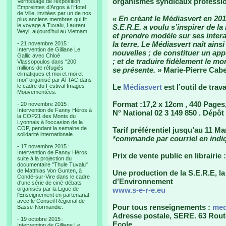
organismes syndicaux professio
Vernissage de l’exposition
Empreintes d’Argos à l’Hotel
de Ville, invitées par un de nos
« En créant le Médiasvert en 2011
plus anciens membres qui fit
le voyage à Tuvalu, Laurent
S.E.R.E. a voulu s’inspirer de la
Weyl, aujourd’hui au Vietnam.
et prendre modèle sur ses intera
la terre. Le Médiasvert naît ains
- 21 novembre 2015 :
Intervention de Gilliane Le
nouvelles ; de constituer un app
Gallic avec Chloé
; et de traduire fidèlement le m
Vlassopoulos dans "200
millions de réfugiés
se présente. »
Marie-Pierre Cabe
climatiques et moi et moi et
moi" organisé par ATTAC dans
le cadre du Festival Images
Le
Médiasvert
est l’outil de trav
Mouvementées.
Format :17,2 x 12cm , 440 Pages
- 20 novembre 2015 :
Intervention de Fanny Héros à
N° National 02 3 149 850 . Dépô
la COP21 des Monts du
Lyonnais à l'occasion de la
COP, pendant la semaine de
Tarif préférentiel jusqu’au 11 Ma
solidarité internationale.
*commande par courriel en indiq
- 17 novembre 2015 :
Intervention de Fanny Héros
Prix de vente public en librairie
suite à la projection du
documentaire "Thule Tuvalu"
de Matthias Von Gunten, à
Une production de la S.E.R.E, l
Condé-sur-Vire dans le cadre
d’Environnement
d'une série de ciné-débats
organisés par la Ligue de
www.s-e-r-e.eu
l'Enseignement en partenariat
avec le Conseil Régional de
Pour tous renseignements :
med
Basse-Normandie.
Adresse postale, SERE. 63 Rout
- 19 octobre 2015 :
Ecole
Intervention de Gilliane Le