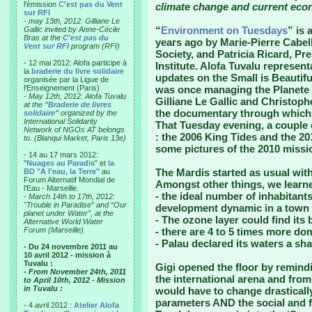
l'émission
C'est pas du Vent
climate change and current eco
sur RFI
-
may 13th, 2012: Gilliane Le
“
Environment on Tuesdays
” is 
Gallic invited by Anne-Cécile
Bras at the
C'est pas du
years ago by Marie-Pierre Cabel
Vent sur RFI
program (RFI)
Society, and Patricia Ricard, P
- 12 mai 2012: Alofa participe à
Institute. Alofa Tuvalu represent
la
braderie du livre solidaire
updates on the Small is Beautif
organisée par la Ligue de
l'Enseignement (Paris)
was once managing the Planete 
-
May 12th, 2012: Alofa Tuvalu
Gilliane Le Gallic and Christop
at the
"Braderie de livres
the documentary through which 
solidaire"
organized by the
International Solidarity
That Tuesday evening, a couple 
Network of NGOs AT belongs
: the 2006 King Tides and the 20
to. (Blanqui Market, Paris 13e)
some pictures of the 2010 missi
- 14 au 17 mars 2012:
"
Nuages au Paradis
" et
la
The Mardis started as usual with
BD "A l'eau, la Terre"
au
Forum Alternatif Mondial de
Amongst other things, we learne
l'Eau - Marseille.
- the ideal number of inhabitants
-
March 14th to 17th, 2012:
"Trouble in Paradise” and “Our
development dynamic in a town i
planet under Water”, at the
- The ozone layer could find its
Alternative World Water
Forum (Marseille).
- there are 4 to 5 times more dom
- Palau declared its waters a sh
- Du 24 novembre 2011 au
10 avril 2012 - mission à
Tuvalu :
Gigi opened the floor by remind
- From November 24th, 2011
the international arena and from
to April 10th, 2012 - Mission
in Tuvalu :
would have to change drasticall
parameters AND the social and fi
- 4 avril 2012 :
Atelier Alofa