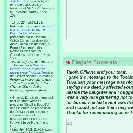
solidaire"
organized by the
International Solidarity
Network of NGOs AT belongs
to. (Marché Blanqui, Paris
13e)
- 16 au 27 mai 2011 : la
fraîchement imprimée
version
espagnole de la BD "A
l'eau, la Terre"
sera
présentée par le Réseau
Action Climat Tuvaluen dont
Alofa Tuvalu est membre, au
Forum Permanent des
Nations Unies sur les
Questions Indigènes à New
York.
Elega's Funerals
-
From May 16th to 27th, 2011
: The new born
Spanish
version of “our planet
Talofa Gilliane and your team.
under water” comic book
at
the United Nations Permanent
I gave the message to the Toeain
Forum on Indigenous Issues
Tuvaluan your message was nice
in New York with the TuCan
saying how deeply affected yous
(Tuvalu Climate Action
Network) representatives.
beside the daughter and I hugge
was a very nice gathering not 
- 4 mai 2011: Sarah Hemstock
tient un stand Alofa et
for burial. The last event was t
présente "Small is Beautiful"
and I could not ask then, may b
dans le cadre de l'exposition
du réseau de recherche en
Thanks for remembering us in T
environnement et
développement durable de
l'Université de Notts Trent
(Uk).
-
May 4th, 2011: Exhibit about