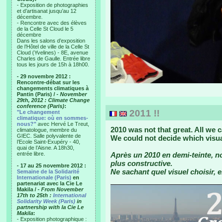
- Exposition de photographies
et d’artisanat jusqu’au 12
décembre.
- Rencontre avec des élèves
de la Celle St Cloud le 5
décembre
Dans les salons d’exposition
de l’Hôtel de ville de la Celle St
Cloud (Yvelines) - 8E, avenue
Charles de Gaulle. Entrée libre
tous les jours de 15h à 18h00.
- 29 novembre 2012 :
Rencontre-débat sur les
changements climatiques à
Pantin (Paris) /
- November
29th, 2012 : Climate Change
conference (Paris)
:
2011 !!
"Le changement
climatique: où en sommes-
nous?"
avec Hervé Le Treut,
2010 was not that great. All we 
climatologue, membre du
GIEC. Salle polyvalente de
We could not decide which visua
l’Ecole Saint-Exupéry - 40,
quai de l’Aisne. A 18h30,
entrée libre.
Après un 2010 en demi-teinte, 
plus constructive.
- 17 au 25 novembre 2012 :
Ne sachant quel visuel choisir, e
Semaine de la Solidarité
Internationale (Paris)
en
partenariat avec la Cie Le
Makila /
- From November
17th to 25th :
International
Solidarity Week (Paris)
in
partnership with la Cie Le
Makila
:
- Exposition photographique :