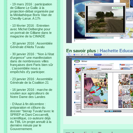
- 19 mars 2016 : participation
de Gilliane Le Gallic à la
projection-débat organisée par
la Médiathèque Boris Vian de
Chevilly-Larue. A 17h
- 10 février 2016 : Entretien
avec Michel Delberghe pour
un portrait de Gilliane dans le
magazine de la CIMADE
- 30 janvier 2016 : Assemblée
Générale d’Alofa Tuvalu
En savoir plus :
Hachette Educa
- 30 janvier 2016 : “Non à l’état
d’urgence” une manifestation
dans de nombreuses villes
françaises dont Paris bien sûr
. L’assemblée nous a
empêchés d’y participer.
- 23 janvier 2016 : Assemblée
Générale de la Coalition 21
- 16 janvier 2016 : marche de
soutien aux agriculteurs de
Notre Dame des Landes
- D’Aout à fin décembre :
préparation et clôture du
dossier “biorap Tuvalu“avec le
SPREP et Dani Ceccarrelli,
scientifique, co-auteure déjà
du TML Un projet annulé à la
dernière minute par le
Gouvernement.