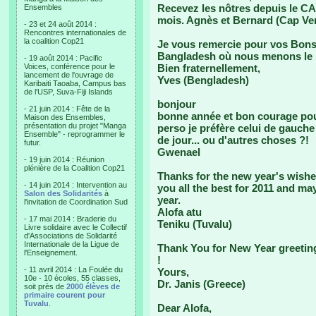
Recevez les nôtres depuis le C
Ensembles
mois. Agnès et Bernard (Cap Ver
- 23 et 24 août 2014 :
Rencontres internationales de
la coalition Cop21
Je vous remercie pour vos Bons
Bangladesh où nous menons l
- 19 août 2014 : Pacific
Voices, conférence pour le
Bien fraternellement,
lancement de l'ouvrage de
Yves (Bengladesh)
Karibaiti Taoaba, Campus bas
de l'USP, Suva-Fiji Islands
bonjour
- 21 juin 2014 : Fête de la
bonne année et bon courage pou
Maison des Ensembles,
présentation du projet "Manga
perso je préfère celui de gauche 
Ensemble" - reprogrammer le
de jour... ou d'autres choses ?!
futur.
Gwenael
- 19 juin 2014 : Réunion
plénière de la Coalition Cop21
Thanks for the new year's wishes
- 14 juin 2014 : Intervention au
you all the best for 2011 and ma
Salon des Solidarités
à
year.
l'invitation de Coordination Sud
Alofa atu
- 17 mai 2014 : Braderie du
Teniku (Tuvalu)
Livre solidaire avec le Collectif
d'Associations de Solidarité
Internationale de la Ligue de
Thank You for New Year greetin
l'Enseignement.
!
- 11 avril 2014 : La Foulée du
Yours,
10e - 10 écoles, 55 classes,
Dr. Janis (Greece)
soit près de
2000 élèves de
primaire courent pour
Tuvalu
.
Dear Alofa,