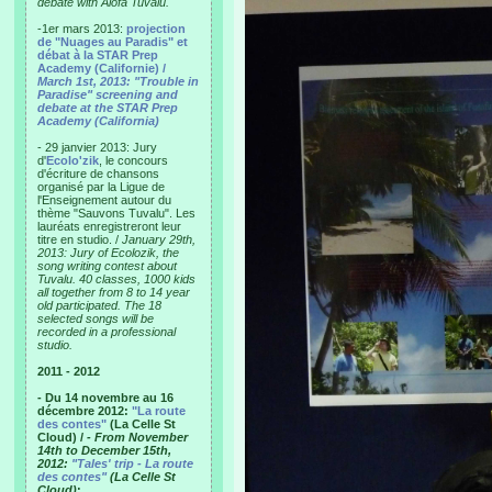
debate with Alofa Tuvalu.
-1er mars 2013:
projection
de "Nuages au Paradis" et
débat à la STAR Prep
Academy (Californie) /
March 1st, 2013: "Trouble in
Paradise" screening and
debate at the STAR Prep
Academy (California)
- 29 janvier 2013: Jury
d'
Ecolo'zik
, le concours
d'écriture de chansons
organisé par la Ligue de
l'Enseignement autour du
thème "Sauvons Tuvalu". Les
lauréats enregistreront leur
titre en studio. /
January 29th,
2013: Jury of Ecolozik, the
song writing contest about
Tuvalu. 40 classes, 1000 kids
all together from 8 to 14 year
old participated. The 18
selected songs will be
recorded in a professional
studio.
2011 - 2012
- Du 14 novembre au 16
décembre 2012:
"La route
des contes"
(La Celle St
Cloud) /
- From November
14th to December 15th,
2012:
"Tales' trip - La route
des contes"
(La Celle St
Cloud)
: