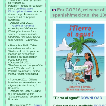
- 28 octobre 2011 : projection
de "Nuages au
Paradis"/"Trouble in Paradise"
suivi d'un
débat avec
For COP16, release of 
Christopher Horner
pour un
spanish/mexican, the 13t
réseau de professeurs de
sciences à Los Angeles
(Californie).
-
October 28th, 2011 :
"
"Trouble in Paradise"
screening and debate with
Christopher Horner for a
science network schools
headed by Lisa Niver Rajna.
(Los Angeles - California).
- 19 octobre 2011 : Table-
ronde dans le cadre de
"Biodiversité et Peuples du
monde", un événement
organisé par l'association
Plante & Planète.
-
October 19, 2011 :
"Biodiversity and people of the
world" ("Biodiversité et
Peuples du monde"), by the
Plant & Planet Association.
- 4 octobre 2011 : Gilliane
intervient au séminaire « Les
migrant(e)s du climat », à
Bruxelles
-
October 4th, 2011 : Gilliane
is a keyspeaker at the
"Climate Migrants" seminar in
"Tierra al agua!"
DOWNLOAD
Brussels
- 10 septembre 2011 :
Forum
Other versions available
FOR F