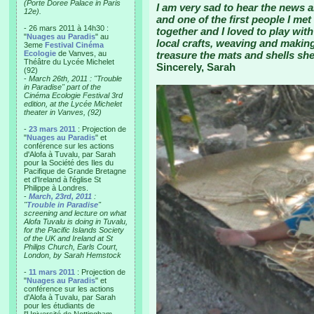
(Porte Doree Palace in Paris
I am very sad to hear the news 
12e).
and one of the first people I me
- 26 mars 2011 à 14h30 :
together and I loved to play with
"
Nuages au Paradis
" au
local crafts, weaving and making 
3eme
Festival Cinéma
Ecologie
de Vanves, au
treasure the mats and shells sh
Théâtre du Lycée Michelet
Sincerely, Sarah
(92)
-
March 26th, 2011 : "Trouble
in Paradise" part of the
Cinéma Ecologie Festival 3rd
edition, at the Lycée Michelet
theater in Vanves, (92)
-
23 mars 2011
: Projection de
"
Nuages au Paradis
" et
conférence sur les actions
d'Alofa à Tuvalu, par Sarah
pour la Société des Iles du
Pacifique de Grande Bretagne
et d'Ireland à l'église St
Philippe à Londres.
-
March, 23rd, 2011
:
"
Trouble in Paradise
"
screening and lecture on what
Alofa Tuvalu is doing in Tuvalu,
for the Pacific Islands Society
of the UK and Ireland at St
Philips Church, Earls Court,
London, by Sarah Hemstock
-
11 mars 2011
: Projection de
"
Nuages au Paradis
" et
conférence sur les actions
d'Alofa à Tuvalu, par Sarah
pour les étudiants de