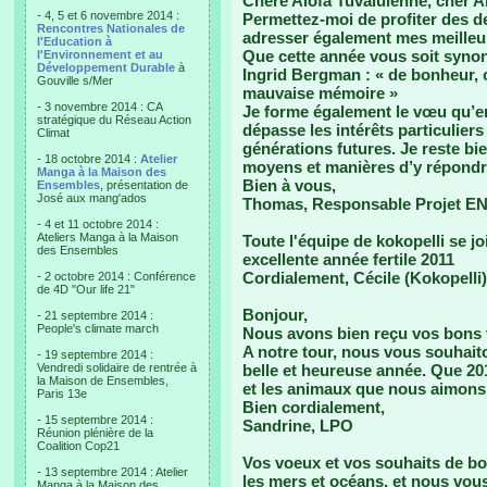
Chère Alofa Tuvaluienne, cher Al
- 4, 5 et 6 novembre 2014 :
Permettez-moi de profiter des d
Rencontres Nationales de
adresser également mes meilleu
l'Education à
Que cette année vous soit synony
l'Environnement et au
Développement Durable
à
Ingrid Bergman : « de bonheur, c
Gouville s/Mer
mauvaise mémoire »
- 3 novembre 2014 : CA
Je forme également le vœu qu’en 
stratégique du Réseau Action
dépasse les intérêts particulier
Climat
générations futures. Je reste bi
- 18 octobre 2014 :
Atelier
moyens et manières d’y répondre
Manga à la Maison des
Bien à vous,
Ensembles
, présentation de
José aux mang'ados
Thomas, Responsable Projet E
- 4 et 11 octobre 2014 :
Ateliers Manga à la Maison
Toute l'équipe de kokopelli se j
des Ensembles
excellente année fertile 2011
Cordialement, Cécile (Kokopelli)
- 2 octobre 2014 : Conférence
de 4D "Our life 21"
Bonjour,
- 21 septembre 2014 :
People's climate march
Nous avons bien reçu vos bons 
A notre tour, nous vous souhait
- 19 septembre 2014 :
Vendredi solidaire de rentrée à
belle et heureuse année. Que 201
la Maison de Ensembles,
et les animaux que nous aimons 
Paris 13e
Bien cordialement,
- 15 septembre 2014 :
Sandrine, LPO
Réunion plénière de la
Coalition Cop21
Vos voeux et vos souhaits de bo
- 13 septembre 2014 : Atelier
les mers et océans, et nous vou
Manga à la Maison des