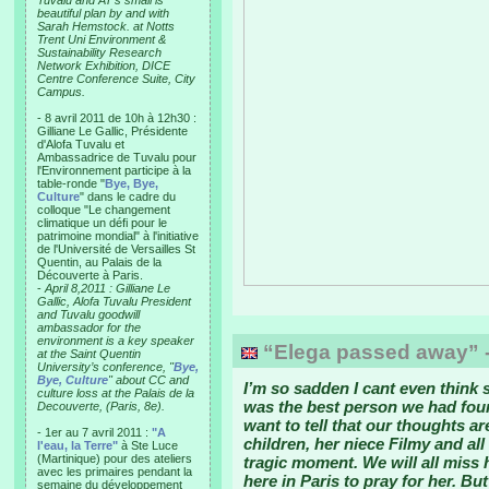
Tuvalu and AT’s small is
beautiful plan by and with
Sarah Hemstock. at Notts
Trent Uni Environment &
Sustainability Research
Network Exhibition, DICE
Centre Conference Suite, City
Campus.
- 8 avril 2011 de 10h à 12h30 :
Gilliane Le Gallic, Présidente
d'Alofa Tuvalu et
Ambassadrice de Tuvalu pour
l'Environnement participe à la
table-ronde "
Bye, Bye,
Culture
" dans le cadre du
colloque "Le changement
climatique un défi pour le
patrimoine mondial" à l'initiative
de l'Université de Versailles St
Quentin, au Palais de la
Découverte à Paris.
-
April 8,2011 : Gilliane Le
Gallic, Alofa Tuvalu President
and Tuvalu goodwill
ambassador for the
environment is a key speaker
“Elega passed away” -
at the Saint Quentin
University’s conference, "
Bye,
Bye, Culture
" about CC and
I’m so sadden I cant even think 
culture loss at the Palais de la
was the best person we had foun
Decouverte, (Paris, 8e).
want to tell that our thoughts a
- 1er au 7 avril 2011 :
"A
children, her niece Filmy and all 
l'eau, la Terre"
à Ste Luce
(Martinique) pour des ateliers
tragic moment. We will all miss
avec les primaires pendant la
here in Paris to pray for her. B
semaine du développement