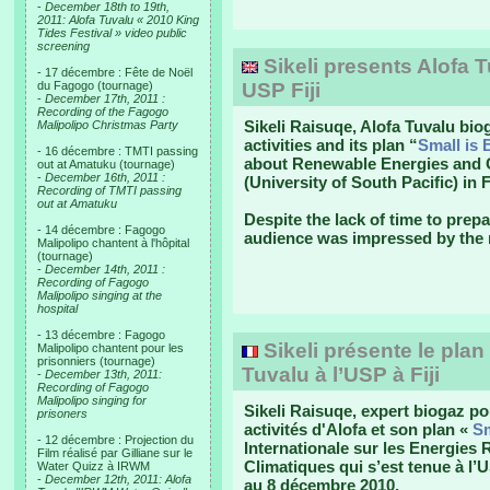
-
December 18th to 19th,
2011: Alofa Tuvalu « 2010 King
Tides Festival » video public
screening
Sikeli presents Alofa T
- 17 décembre : Fête de Noël
du Fagogo (tournage)
USP Fiji
-
December 17th, 2011 :
Recording of the Fagogo
Sikeli Raisuqe, Alofa Tuvalu bio
Malipolipo Christmas Party
activities and its plan “
Small is 
- 16 décembre : TMTI passing
about Renewable Energies and C
out at Amatuku (tournage)
-
December 16th, 2011 :
(University of South Pacific) in 
Recording of TMTI passing
out at Amatuku
Despite the lack of time to prepa
- 14 décembre : Fagogo
audience was impressed by the 
Malipolipo chantent à l'hôpital
(tournage)
-
December 14th, 2011 :
Recording of Fagogo
Malipolipo singing at the
hospital
- 13 décembre : Fagogo
Sikeli présente le plan 
Malipolipo chantent pour les
prisonniers (tournage)
Tuvalu à l’USP à Fiji
-
December 13th, 2011:
Recording of Fagogo
Malipolipo singing for
Sikeli Raisuqe, expert biogaz po
prisoners
activités d'Alofa et son plan «
Sm
- 12 décembre : Projection du
Internationale sur les Energies
Film réalisé par Gilliane sur le
Climatiques qui s’est tenue à l’U
Water Quizz à IRWM
-
December 12th, 2011: Alofa
au 8 décembre 2010.