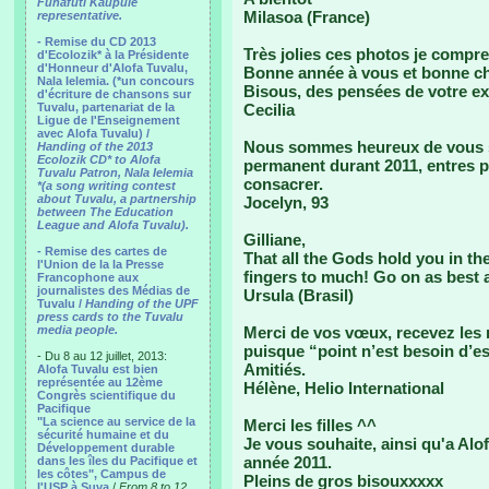
Funafuti Kaupule
Milasoa (France)
representative.
- Remise du CD 2013
Très jolies ces photos je compre
d'Ecolozik* à la Présidente
d'Honneur d'Alofa Tuvalu,
Bonne année à vous et bonne c
Nala Ielemia. (*un concours
Bisous, des pensées de votre ex 
d'écriture de chansons sur
Tuvalu, partenariat de la
Cecilia
Ligue de l'Enseignement
avec Alofa Tuvalu) /
Nous sommes heureux de vous s
Handing of the 2013
Ecolozik CD* to Alofa
permanent durant 2011, entres pe
Tuvalu Patron, Nala Ielemia
consacrer.
*(a song writing contest
about Tuvalu, a partnership
Jocelyn, 93
between The Education
League and Alofa Tuvalu).
Gilliane,
- Remise des cartes de
That all the Gods hold you in the
l'Union de la la Presse
fingers to much! Go on as best 
Francophone aux
journalistes des Médias de
Ursula (Brasil)
Tuvalu /
Handing of the UPF
press cards to the Tuvalu
media people.
Merci de vos vœux, recevez les n
puisque “point n’est besoin d’es
- Du 8 au 12 juillet, 2013:
Amitiés.
Alofa Tuvalu est bien
représentée au 12ème
Hélène, Helio International
Congrès scientifique du
Pacifique
"La science au service de la
Merci les filles ^^
sécurité humaine et du
Je vous souhaite, ainsi qu'a Alo
Développement durable
année 2011.
dans les îles du Pacifique et
les côtes", Campus de
Pleins de gros bisouxxxxx
l'USP à Suva
/
From 8 to 12