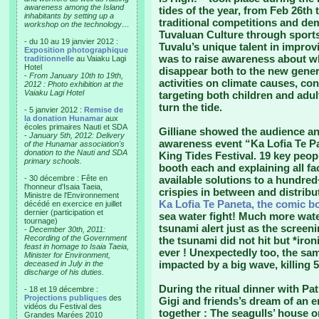
awareness among the Island
tides of the year, from Feb 26th 
inhabitants by setting up a
traditional competitions and d
workshop on the technology…
Tuvaluan Culture through sports
- du 10 au 19 janvier 2012 :
Tuvalu’s unique talent in improv
Exposition photographique
was to raise awareness about wha
traditionnelle
au Vaiaku Lagi
Hotel
disappear both to the new genera
-
From January 10th to 19th,
activities on climate causes, c
2012 : Photo exhibition at the
Vaiaku Lagi Hotel
targeting both children and adul
turn the tide.
- 5 janvier 2012 :
Remise de
la donation Hunamar
aux
écoles primaires Nauti et SDA
Gilliane showed the audience an 
-
January 5th, 2012: Delivery
awareness event “Ka Lofia Te Pa
of the Hunamar association's
donation to the Nauti and SDA
King Tides Festival. 19 key pe
primary schools.
booth each and explaining all fa
- 30 décembre : Fête en
available solutions to a hundred+
l'honneur d'Isaia Taeia,
crispies in between and distribu
Ministre de l'Environnement
Ka Lofia Te Paneta, the comic b
décédé en exercice en juillet
dernier (participation et
sea water fight! Much more wat
tournage)
tsunami alert just as the screen
-
December 30th, 2011:
Recording of the Government
the tsunami did not hit but *ironi
feast in homage to Isaia Taeia,
ever ! Unexpectedly too, the sa
Minister for Environment,
impacted by a big wave, killing 5
deceased in July in the
discharge of his duties.
During the ritual dinner with Pa
- 18 et 19 décembre :
Projections publiques
des
Gigi and friends’s dream of an en
vidéos du Festival des
together : The seagulls’ house o
Grandes Marées 2010