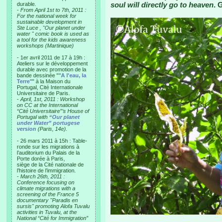
soul will directly go to heaven
. 
durable.
-
From April 1st to 7th, 2011 :
For the national week for
sustainable development in
Ste Luce , "Our planet under
water " comic book is used as
a tool for the kids awareness
workshops (Martinique)
- 1er avril 2011 de 17 à 19h :
Ateliers sur le développement
durable avec promotion de la
bande dessinée "
"A l'eau, la
Terre"
" à la Maison du
Portugal, Cité Internationale
Universitaire de Paris.
-
April, 1st, 2011 : Workshop
on CC at the International
“Cité Universitaire”’s House of
Portugal with
“Our planet
under Water” portugese
version
(Paris, 14e).
- 26 mars 2011 à 15h : Table-
ronde sur les migrations à
l’auditorium du Palais de la
Porte dorée à Paris,
siège de la Cité nationale de
l’histoire de l’immigration.
-
March 26th, 2011 :
Conference focusing on
climate migrations with a
screening of the France 5
documentary "Paradis en
sursis" promoting Alofa Tuvalu
activities in Tuvalu, at the
National “Cité for Immigration”