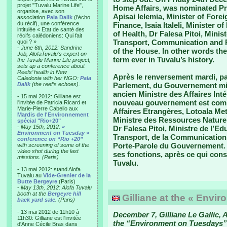
projet "Tuvalu Marine Life",
Home Affairs, was nominated Pri
organise, avec son
Apisai Ielemia, Minister of Forei
association
Pala Dalik
(l’écho
du récif), une conférence
Finance, Isaia Italeli, Minister 
intitulée « Etat de santé des
of Health, Dr Falesa Pitoi, Mini
récifs calédoniens: Qui fait
Transport, Communication and Pu
quoi ? »
-
June 6th, 2012: Sandrine
of the House. In other words the
Job, AlofaTuvalu’s expert on
term ever in Tuvalu’s history.
the Tuvalu Marine Life project,
sets up a conference about
Reefs’ health in New
Après le renversement mardi, p
Caledonia with her NGO:
Pala
Dalik
(the reef’s echoes).
Parlement, du Gouvernement mis 
ancien Ministre des Affaires Int
- 15 mai 2012: Gilliane est
nouveau gouvernement est compo
l'invitée de Patricia Ricard et
Marie-Pierre Cabello aux
Affaires Etrangères, Lotoala Meti
Mardis de l'Environnement
Ministre des Ressources Naturel
spécial "Rio+20"
-
May 15th, 2012:
«
Dr Falesa Pitoi, Ministre de l’E
Environment on Tuesday »
Transport, de la Communication 
conference on “Rio +20”
Porte-Parole du Gouvernement. 
with screening of some of the
video shot during the last
ses fonctions, après ce qui const
missions. (Paris)
Tuvalu.
- 13 mai 2012: stand Alofa
Tuvalu au
Vide-Grenier de la
Butte Bergeyre
(Paris)
-
May 13th, 2012: Alofa Tuvalu
booth at the
Bergeyre hill
Gilliane at the « Envi
back yard sale
. (Paris)
- 13 mai 2012 de 11h10 à
December 7, Gilliane Le Gallic, A
11h30: Gilliane est l'invitée
the “Environment on Tuesdays” 
d'Anne Cécile Bras dans