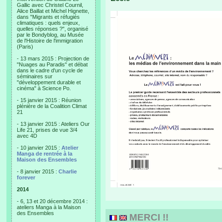
Gallic avec Christel Cournil,
Alice Baillat et Michel Hignette,
dans "Migrants et réfugiés
climatiques : quels enjeux,
quelles réponses ?", organisé
par le Bondyblog, au Musée
de l'Histoire de l'immigration
(Paris)
- 13 mars 2015 : Projection de
"Nuages au Paradis" et débat
dans le cadre d'un cycle de
séminaires sur
"développement durable et
cinéma" à Science Po.
- 15 janvier 2015 : Réunion
plénière de la Coalition Climat
21
- 13 janvier 2015 : Ateliers Our
Life 21, prises de vue 3/4
avec 4D
- 10 janvier 2015 :
Atelier
Manga de rentrée à la
Maison des Ensembles
- 8 janvier 2015 :
Charlie
forever
2014
- 6, 13 et 20 décembre 2014 :
ateliers Manga à la Maison
des Ensembles
MERCI !!