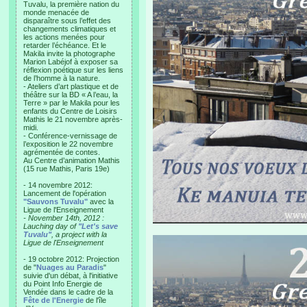
Tuvalu, la première nation du
monde menacée de
disparaître sous l’effet des
changements climatiques et
les actions menées pour
retarder l’échéance. Et le
Makila invite la photographe
Marion Labéjof à exposer sa
réflexion poétique sur les liens
de l’homme à la nature.
- Ateliers d’art plastique et de
théâtre sur la BD « A l’eau, la
Terre » par le Makila pour les
enfants du Centre de Loisirs
Mathis le 21 novembre après-
midi.
- Conférence-vernissage de
l’exposition le 22 novembre
agrémentée de contes.
Au Centre d’animation Mathis
(15 rue Mathis, Paris 19e)
- 14 novembre 2012:
Lancement de l'opération
"Sauvons Tuvalu"
avec la
Ligue de l'Enseignement
- November 14th, 2012 :
Lauching day of
"Let's save
Tuvalu"
, a project with la
Ligue de l'Enseignement
- 19 octobre 2012: Projection
de "
Nuages au Paradis
"
suivie d'un débat, à l'initiative
du Point Info Energie de
Vendée dans le cadre de la
Fête de l'Energie
de l'île