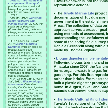
Tuvalu’s answer is into the ‘Smal
Tuvalu sur "les marins et le
changement climatique"
reproducible actions:
pour les étudiants marins du
Nivaga II organisé par et à
l'initiative de Kaio (Funafuti -
- The
Tuvalu Marine Life
project 
Tuvalu).
documentation of Tuvalu’s marin
-
April 4th, 2012 :
Workshop
about "seafarers and
government in the establishme
climate change"
by Kaio with
Areas. The collection of data on
seafarers and trainees
approach serves a broader goal o
(Funafuti – Tuvalu, on board
Nivaga) about environmental
using methods of assessment, id
practices on vessels.
understanding the usefulness o
- Du 17 janvier au 24 mars
some of the spring field survey
2012:
Mission biogaz à
Daniela Ceccarelli along with a 
Nanumea
(mise en place de
made by Thomas Vignaud.
récupérateurs d'eau,
remplacement des réchauds,
construction des porcheries,
-
Biogas digesters implementati
distributions de graines et
mise en place de jardins
Following biogas training and i
potagers, nouveau train de
Amatuku since 2007, the Nanume
formation pour un usage
pérenne des 4 unités par les
turns organic waste into gas fo
volontaires et ateliers publics
gardening. For this first reprodu
pour la population)
rather than bricks. From sketche
-
From January 13th to March
24th, 2012 :
Mission biogas
built a plastic digester prototype,
in Nanumea
Objectives :
home. In August, Sikeli and Sar
insuring that the four digesters
implemented late 2010 are
families and communities in imp
working to satisfaction, setting
up one water tank at each
-
The Tuvalu Cultural King Tides
owners' place, build individual
piggeries, setting up the basis
Tuvalu’s 1st edition of its “Cult
for garden, training owners
is High! – took place during the
and workers as well as raising