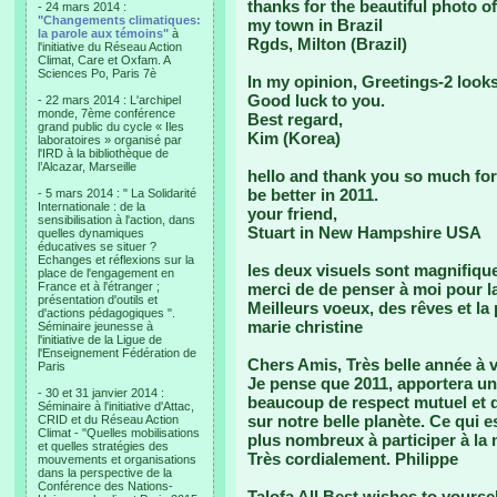
thanks for the beautiful photo o
- 24 mars 2014 :
"Changements climatiques:
my town in Brazil
la parole aux témoins"
à
Rgds, Milton (Brazil)
l'initiative du Réseau Action
Climat, Care et Oxfam. A
Sciences Po, Paris 7è
In my opinion, Greetings-2 looks
Good luck to you.
- 22 mars 2014 : L'archipel
monde, 7ème conférence
Best regard,
grand public du cycle « Iles
Kim (Korea)
laboratoires » organisé par
l'IRD à la bibliothèque de
l’Alcazar, Marseille
hello and thank you so much for t
be better in 2011.
- 5 mars 2014 : " La Solidarité
Internationale : de la
your friend,
sensibilisation à l'action, dans
Stuart in New Hampshire USA
quelles dynamiques
éducatives se situer ?
Echanges et réflexions sur la
les deux visuels sont magnifique
place de l'engagement en
France et à l'étranger ;
merci de de penser à moi pour l
présentation d'outils et
Meilleurs voeux, des rêves et la 
d'actions pédagogiques ".
marie christine
Séminaire jeunesse à
l'initiative de la Ligue de
l'Enseignement Fédération de
Chers Amis, Très belle année à 
Paris
Je pense que 2011, apportera un
- 30 et 31 janvier 2014 :
beaucoup de respect mutuel et d
Séminaire à l'initiative d'Attac,
sur notre belle planète. Ce qui 
CRID et du Réseau Action
Climat - "Quelles mobilisations
plus nombreux à participer à la
et quelles stratégies des
Très cordialement. Philippe
mouvements et organisations
dans la perspective de la
Conférence des Nations-
Talofa All Best wishes to yourse