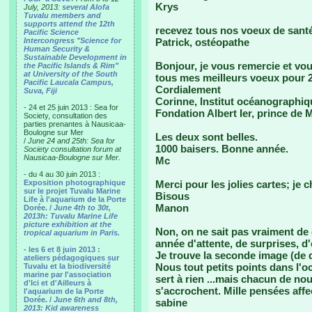
Krys
July, 2013:
several Alofa
Tuvalu members and
supports attend the 12th
recevez tous nos voeux de santé
Pacific Science
Intercongress "Science for
Patrick, ostéopathe
Human Security &
Sustainable Development in
Bonjour, je vous remercie et vo
the Pacific Islands & Rim"
at University of the South
tous mes meilleurs voeux pour 
Pacific Laucala Campus,
Cordialement
Suva, Fiji
Corinne, Institut océanographiq
- 24 et 25 juin 2013 : Sea for
Fondation Albert Ier, prince de
Society, consultation des
parties prenantes à Nausicaa-
Boulogne sur Mer
Les deux sont belles.
/
June 24 and 25th: Sea for
1000 baisers. Bonne année.
Society consultation forum at
Nausicaa-Boulogne sur Mer.
Mc
- du 4 au 30 juin 2013 :
Exposition photographique
Merci pour les jolies cartes; je 
sur le projet Tuvalu Marine
Bisous
Life à l'aquarium de la Porte
Manon
Dorée. /
June 4th to 30t,
2013h: Tuvalu Marine Life
picture exhibition at the
Non, on ne sait pas vraiment de q
tropical aquarium in Paris.
année d'attente, de surprises, d
- les 6 et 8 juin 2013 :
Je trouve la seconde image (de d
ateliers pédagogiques sur
Nous tout petits points dans l'o
Tuvalu et la biodiversité
marine par l'association
sert à rien ...mais chacun de nou
d'Ici et d'Ailleurs à
s'accrochent. Mille pensées aff
l'aquarium de la Porte
Dorée. /
June 6th and 8th,
sabine
2013: Kid awareness