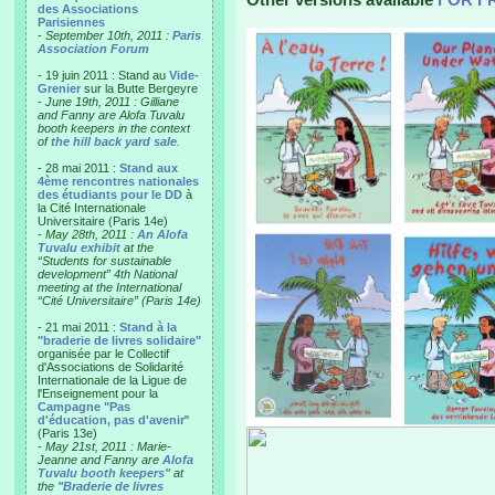
des Associations
Parisiennes
-
September 10th, 2011 :
Paris
Association Forum
- 19 juin 2011 : Stand au
Vide-
Grenier
sur la Butte Bergeyre
-
June 19th, 2011 : Gilliane
and Fanny are Alofa Tuvalu
booth keepers in the context
of
the hill back yard sale
.
- 28 mai 2011 :
Stand aux
4ème rencontres nationales
des étudiants pour le DD
à
la Cité Internationale
Universitaire (Paris 14e)
-
May 28th, 2011 :
An Alofa
Tuvalu exhibit
at the
“Students for sustainable
development” 4th National
meeting at the International
“Cité Universitaire” (Paris 14e)
- 21 mai 2011 :
Stand à la
"braderie de livres solidaire"
organisée par le Collectif
d'Associations de Solidarité
Internationale de la Ligue de
l'Enseignement pour la
Campagne "Pas
d'éducation, pas d'avenir
"
(Paris 13e)
-
May 21st, 2011 : Marie-
Jeanne and Fanny are
Alofa
Tuvalu booth keepers"
at
the
"Braderie de livres