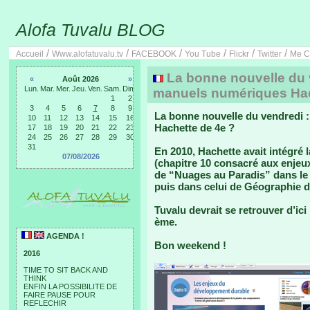
Alofa Tuvalu BLOG
/
/
/
/
/
/
Accueil
Www.alofatuvalu.tv
FACEBOOK
You Tube
Flickr
Twitter
Me C
La bonne nouvelle du v
«
Août 2026
»
Lun.
Mar.
Mer.
Jeu.
Ven.
Sam.
Dim.
manuels numériques Hac
1
2
3
4
5
6
7
8
9
La bonne nouvelle du vendredi 
10
11
12
13
14
15
16
Hachette de 4e ?
17
18
19
20
21
22
23
24
25
26
27
28
29
30
31
En 2010, Hachette avait intégré l
07/08/2026
(chapitre 10 consacré aux enjeu
de “Nuages au Paradis” dans le
puis dans celui de Géographie d
Tuvalu devrait se retrouver d’i
ème.
AGENDA !
Bon weekend !
2016
TIME TO SIT BACK AND
THINK
ENFIN LA POSSIBILITE DE
FAIRE PAUSE POUR
REFLECHIR