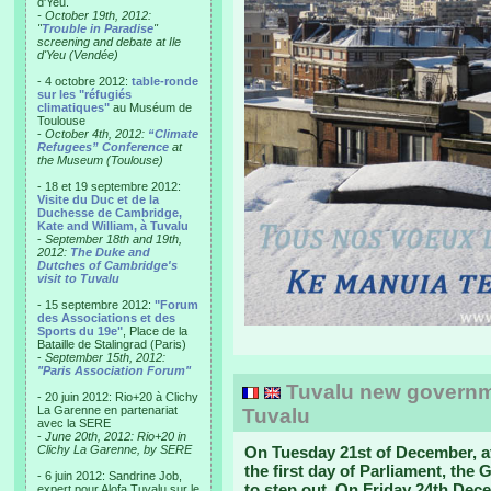
d'Yeu.
- October 19th, 2012:
"
Trouble in Paradise
"
screening and debate at Ile
d'Yeu (Vendée)
- 4 octobre 2012:
table-ronde
sur les "réfugiés
climatiques"
au Muséum de
Toulouse
-
October 4th, 2012:
“Climate
Refugees” Conference
at
the Museum (Toulouse)
- 18 et 19 septembre 2012:
Visite du Duc et de la
Duchesse de Cambridge,
Kate and William, à Tuvalu
-
September 18th and 19th,
2012:
The Duke and
Dutches of Cambridge's
visit to Tuvalu
- 15 septembre 2012:
"Forum
des Associations et des
Sports du 19e"
, Place de la
Bataille de Stalingrad (Paris)
-
September 15th, 2012:
"Paris Association Forum"
Tuvalu new governm
- 20 juin 2012: Rio+20 à Clichy
La Garenne en partenariat
Tuvalu
avec la SERE
-
June 20th, 2012: Rio+20 in
Clichy La Garenne, by SERE
On Tuesday 21st of December, af
the first day of Parliament, th
- 6 juin 2012: Sandrine Job,
to step out. On Friday 24th Dece
expert pour Alofa Tuvalu sur le