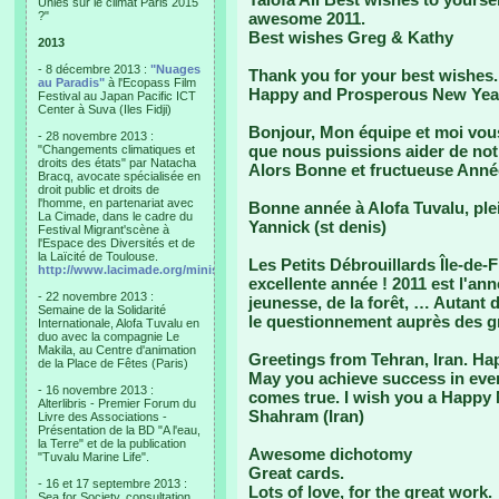
Unies sur le climat Paris 2015
?"
awesome 2011.
Best wishes Greg & Kathy
2013
- 8 décembre 2013 :
"Nuages
Thank you for your best wishes. M
au Paradis"
à l'Ecopass Film
Happy and Prosperous New Yea
Festival au Japan Pacific ICT
Center à Suva (Iles Fidji)
Bonjour, Mon équipe et moi vous
- 28 novembre 2013 :
que nous puissions aider de notr
"Changements climatiques et
droits des états" par Natacha
Alors Bonne et fructueuse Année
Bracq, avocate spécialisée en
droit public et droits de
l'homme, en partenariat avec
Bonne année à Alofa Tuvalu, ple
La Cimade, dans le cadre du
Yannick (st denis)
Festival Migrant'scène à
l'Espace des Diversités et de
la Laïcité de Toulouse.
Les Petits Débrouillards Île-de
http://www.lacimade.org/minisites/migrantscene
excellente année ! 2011 est l'ann
- 22 novembre 2013 :
jeunesse, de la forêt, … Autant d
Semaine de la Solidarité
le questionnement auprès des gr
Internationale, Alofa Tuvalu en
duo avec la compagnie Le
Makila, au Centre d'animation
Greetings from Tehran, Iran. H
de la Place de Fêtes (Paris)
May you achieve success in every
- 16 novembre 2013 :
comes true. I wish you a Happy
Alterlibris - Premier Forum du
Shahram (Iran)
Livre des Associations -
Présentation de la BD "A l'eau,
la Terre" et de la publication
Awesome dichotomy
"Tuvalu Marine Life".
Great cards.
- 16 et 17 septembre 2013 :
Lots of love, for the great work.
Sea for Society, consultation