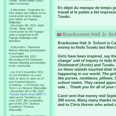
Tuvalu "IRWM Water Quizz"
video screening
En dépit du manque de temps pour
- 9 décembre : Projection du
travail et le public a été impres
Film réalisé par Gilliane sur la
Tuvalu.
construction de la clinique
pour bébés au Fagogo
Malipolipo
-
December 9th, 2011: Alofa
Tuvalu' "Baby clinic
construction by the Fagogo"
Branksome Hall Jr. Sch
video is projected to the
Fagogo Malipolipo club
Members
Branksome Hall Jr. School in Ca
money to Alofa Tuvalu last Marc
- 8 décembre : Nanumea
Women Meeting (participation
et tournage)
Girls have been inspired, say th
-
December 8th, 2011:
Recording of the Nanumea
change' unit of inquiry to help t
Women Meeting and donation
Shishmaref (Arctic) and Tuvalu. 
to the community.
on these islands touched their 
- Les 4 et 5 novembre 2011 :
happening in our world. The girl
≪ Les frontières du court
like purses, necklaces, pillows, f
2011 ≫ dans le cadre du 27
eme Festival Science
school mates. They raised appro
Frontières - « 24 heures sur
sale… Thank you for all of your 
Terre » à L’Alcazar (Marseille).
-
November 4th to 5th, 2011 :
"Tuvalu Earth hour 2009" !!
Carol sent that money mid Sept
video at the "frontières du
300 euros. Many many thanks to
court 2011" film competition
part of the 27th "Science
and to Chris Horner who acted a
Frontières" Festival
(Marseille).