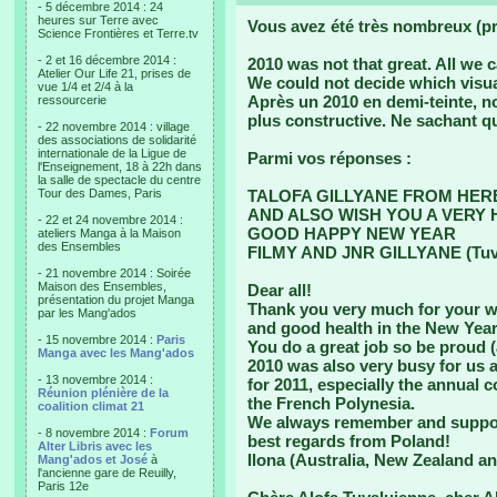
- 5 décembre 2014 : 24
heures sur Terre avec
Vous avez été très nombreux (pr
Science Frontières et Terre.tv
- 2 et 16 décembre 2014 :
2010 was not that great. All we 
Atelier Our Life 21, prises de
We could not decide which visua
vue 1/4 et 2/4 à la
Après un 2010 en demi-teinte, 
ressourcerie
plus constructive. Ne sachant qu
- 22 novembre 2014 : village
des associations de solidarité
internationale de la Ligue de
Parmi vos réponses :
l'Enseignement, 18 à 22h dans
la salle de spectacle du centre
Tour des Dames, Paris
TALOFA GILLYANE FROM HER
AND ALSO WISH YOU A VERY 
- 22 et 24 novembre 2014 :
GOOD HAPPY NEW YEAR
ateliers Manga à la Maison
des Ensembles
FILMY AND JNR GILLYANE (Tuv
- 21 novembre 2014 : Soirée
Maison des Ensembles,
Dear all!
présentation du projet Manga
Thank you very much for your wi
par les Mang'ados
and good health in the New Year
- 15 novembre 2014 :
Paris
You do a great job so be proud (
Manga avec les Mang'ados
2010 was also very busy for us 
- 13 novembre 2014 :
for 2011, especially the annual 
Réunion plénière de la
the French Polynesia.
coalition climat 21
We always remember and suppo
- 8 novembre 2014 :
Forum
best regards from Poland!
Alter Libris avec les
Ilona (Australia, New Zealand a
Mang'ados et José
à
l'ancienne gare de Reuilly,
Paris 12e