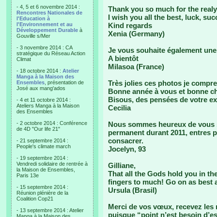
- 4, 5 et 6 novembre 2014 :
Thank you so much for the realy
Rencontres Nationales de
I wish you all the best, luck, su
l'Education à
l'Environnement et au
Kind regards
Développement Durable
à
Xenia (Germany)
Gouville s/Mer
- 3 novembre 2014 : CA
Je vous souhaite également une 
stratégique du Réseau Action
A bientôt
Climat
Milasoa (France)
- 18 octobre 2014 :
Atelier
Manga à la Maison des
Très jolies ces photos je compre
Ensembles
, présentation de
José aux mang'ados
Bonne année à vous et bonne c
Bisous, des pensées de votre ex 
- 4 et 11 octobre 2014 :
Ateliers Manga à la Maison
Cecilia
des Ensembles
- 2 octobre 2014 : Conférence
Nous sommes heureux de vous s
de 4D "Our life 21"
permanent durant 2011, entres pe
consacrer.
- 21 septembre 2014 :
People's climate march
Jocelyn, 93
- 19 septembre 2014 :
Vendredi solidaire de rentrée à
Gilliane,
la Maison de Ensembles,
That all the Gods hold you in the
Paris 13e
fingers to much! Go on as best 
- 15 septembre 2014 :
Ursula (Brasil)
Réunion plénière de la
Coalition Cop21
Merci de vos vœux, recevez les n
- 13 septembre 2014 : Atelier
puisque “point n’est besoin d’es
Manga à la Maison des