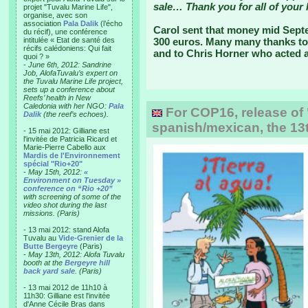
sale… Thank you for all of your 
projet "Tuvalu Marine Life",
organise, avec son
association
Pala Dalik
(l’écho
Carol sent that money mid Sept
du récif), une conférence
intitulée « Etat de santé des
300 euros. Many many thanks to
récifs calédoniens: Qui fait
and to Chris Horner who acted a
quoi ? »
-
June 6th, 2012: Sandrine
Job, AlofaTuvalu’s expert on
the Tuvalu Marine Life project,
sets up a conference about
Reefs’ health in New
Caledonia with her NGO:
Pala
For COP16, release of 
Dalik
(the reef’s echoes).
spanish/mexican, the 13t
- 15 mai 2012: Gilliane est
l'invitée de Patricia Ricard et
Marie-Pierre Cabello aux
Mardis de l'Environnement
spécial "Rio+20"
-
May 15th, 2012:
«
Environment on Tuesday »
conference on “Rio +20”
with screening of some of the
video shot during the last
missions. (Paris)
- 13 mai 2012: stand Alofa
Tuvalu au
Vide-Grenier de la
Butte Bergeyre
(Paris)
-
May 13th, 2012: Alofa Tuvalu
booth at the
Bergeyre hill
back yard sale
. (Paris)
- 13 mai 2012 de 11h10 à
11h30: Gilliane est l'invitée
d'Anne Cécile Bras dans