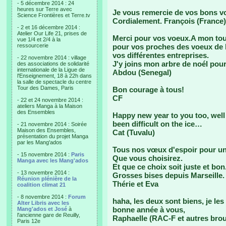
- 5 décembre 2014 : 24
heures sur Terre avec
Je vous remercie de vos bons vœ
Science Frontières et Terre.tv
Cordialement. François (France)
- 2 et 16 décembre 2014 :
Atelier Our Life 21, prises de
Merci pour vos voeux.A mon tour
vue 1/4 et 2/4 à la
ressourcerie
pour vos proches des voeux de 
vos différentes entreprises.
- 22 novembre 2014 : village
J'y joins mon arbre de noél po
des associations de solidarité
internationale de la Ligue de
Abdou (Senegal)
l'Enseignement, 18 à 22h dans
la salle de spectacle du centre
Tour des Dames, Paris
Bon courage à tous!
CF
- 22 et 24 novembre 2014 :
ateliers Manga à la Maison
des Ensembles
Happy new year to you too, well
been difficult on the ice…
- 21 novembre 2014 : Soirée
Maison des Ensembles,
Cat (Tuvalu)
présentation du projet Manga
par les Mang'ados
Tous nos vœux d'espoir pour un 
- 15 novembre 2014 :
Paris
Que vous choisirez.
Manga avec les Mang'ados
Et que ce choix soit juste et bon
- 13 novembre 2014 :
Grosses bises depuis Marseille.
Réunion plénière de la
Thérie et Eva
coalition climat 21
- 8 novembre 2014 :
Forum
haha, les deux sont biens, je les
Alter Libris avec les
bonne année à vous,
Mang'ados et José
à
l'ancienne gare de Reuilly,
Raphaelle (RAC-F et autres brout
Paris 12e