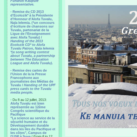
Funafuti Kaupule
representative.
- Remise du CD 2013
d'Ecolozik* à la Présidente
d'Honneur d'Alofa Tuvalu,
Nala Ielemia. (*un concours
d'écriture de chansons sur
Tuvalu, partenariat de la
Ligue de l'Enseignement
avec Alofa Tuvalu) /
Handing of the 2013
Ecolozik CD* to Alofa
Tuvalu Patron, Nala Ielemia
*(a song writing contest
about Tuvalu, a partnership
between The Education
League and Alofa Tuvalu).
- Remise des cartes de
l'Union de la la Presse
Francophone aux
journalistes des Médias de
Tuvalu /
Handing of the UPF
press cards to the Tuvalu
media people.
- Du 8 au 12 juillet, 2013:
Alofa Tuvalu est bien
représentée au 12ème
Congrès scientifique du
Pacifique
"La science au service de la
sécurité humaine et du
Développement durable
dans les îles du Pacifique et
les côtes", Campus de
l'USP à Suva
/
From 8 to 12