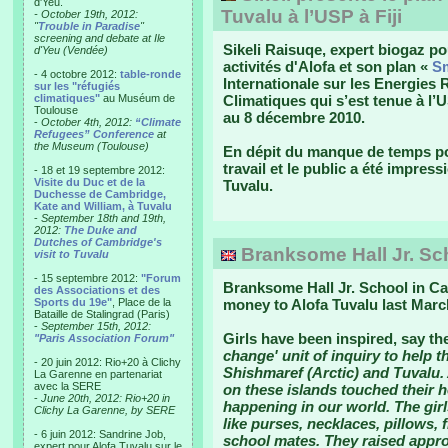
d'Yeu.
Tuvalu à l’USP à Fiji
- October 19th, 2012:
"
Trouble in Paradise
"
screening and debate at Ile
Sikeli Raisuqe, expert biogaz po
d'Yeu (Vendée)
activités d'Alofa et son plan «
Sm
- 4 octobre 2012:
table-ronde
Internationale sur les Energies
sur les "réfugiés
climatiques"
au Muséum de
Climatiques qui s’est tenue à l’U
Toulouse
au 8 décembre 2010.
-
October 4th, 2012:
“Climate
Refugees” Conference
at
the Museum (Toulouse)
En dépit du manque de temps pour
travail et le public a été impres
- 18 et 19 septembre 2012:
Visite du Duc et de la
Tuvalu.
Duchesse de Cambridge,
Kate and William, à Tuvalu
-
September 18th and 19th,
2012:
The Duke and
Dutches of Cambridge's
Branksome Hall Jr. Sch
visit to Tuvalu
- 15 septembre 2012:
"Forum
Branksome Hall Jr. School in Ca
des Associations et des
Sports du 19e"
, Place de la
money to Alofa Tuvalu last Marc
Bataille de Stalingrad (Paris)
-
September 15th, 2012:
Girls have been inspired, say th
"Paris Association Forum"
change' unit of inquiry to help t
- 20 juin 2012: Rio+20 à Clichy
Shishmaref (Arctic) and Tuvalu. 
La Garenne en partenariat
avec la SERE
on these islands touched their 
-
June 20th, 2012: Rio+20 in
happening in our world. The girl
Clichy La Garenne, by SERE
like purses, necklaces, pillows, f
- 6 juin 2012: Sandrine Job,
school mates. They raised appro
expert pour Alofa Tuvalu sur le