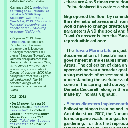
debate with Alofa Tuvalu.
- there are 4 to 5 times more dom
- Palau declared its waters a sh
-1er mars 2013:
projection
de "Nuages au Paradis" et
débat à la STAR Prep
Gigi opened the floor by remind
Academy (Californie) /
the international arena and from
March 1st, 2013: "Trouble in
Paradise" screening and
would have to change drasticall
debate at the STAR Prep
parameters AND the social and fi
Academy (California)
Tuvalu’s answer is into the ‘Smal
- 29 janvier 2013: Jury
reproducible actions:
d'
Ecolo'zik
, le concours
d'écriture de chansons
organisé par la Ligue de
- The
Tuvalu Marine Life
project 
l'Enseignement autour du
documentation of Tuvalu’s marin
thème "Sauvons Tuvalu". Les
lauréats enregistreront leur
government in the establishme
titre en studio. /
January 29th,
Areas. The collection of data on
2013: Jury of Ecolozik, the
song writing contest about
approach serves a broader goal o
Tuvalu. 40 classes, 1000 kids
using methods of assessment, id
all together from 8 to 14 year
understanding the usefulness o
old participated. The 18
selected songs will be
some of the spring field survey
recorded in a professional
Daniela Ceccarelli along with a 
studio.
made by Thomas Vignaud.
2011 - 2012
-
Biogas digesters implementati
- Du 14 novembre au 16
décembre 2012:
"La route
Following biogas training and i
des contes"
(La Celle St
Amatuku since 2007, the Nanume
Cloud) /
- From November
14th to December 15th,
turns organic waste into gas fo
2012:
"Tales' trip - La route
gardening. For this first reprodu
des contes"
(La Celle St
Cloud)
: