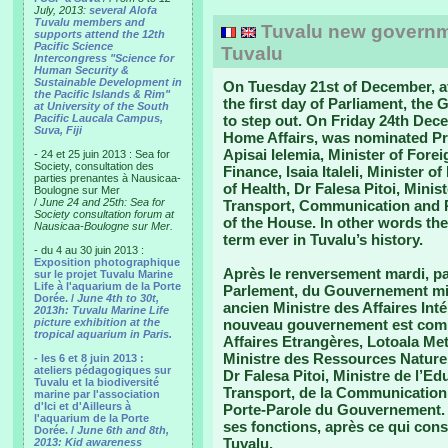
July, 2013:
several Alofa
Tuvalu members and
Tuvalu new governm
supports attend the 12th
Pacific Science
Tuvalu
Intercongress "Science for
Human Security &
Sustainable Development in
On Tuesday 21st of December, af
the Pacific Islands & Rim"
the first day of Parliament, th
at University of the South
Pacific Laucala Campus,
to step out. On Friday 24th Dece
Suva, Fiji
Home Affairs, was nominated Pri
Apisai Ielemia, Minister of Forei
- 24 et 25 juin 2013 : Sea for
Society, consultation des
Finance, Isaia Italeli, Minister 
parties prenantes à Nausicaa-
of Health, Dr Falesa Pitoi, Mini
Boulogne sur Mer
/
June 24 and 25th: Sea for
Transport, Communication and Pu
Society consultation forum at
of the House. In other words the
Nausicaa-Boulogne sur Mer.
term ever in Tuvalu’s history.
- du 4 au 30 juin 2013 :
Exposition photographique
Après le renversement mardi, p
sur le projet Tuvalu Marine
Life à l'aquarium de la Porte
Parlement, du Gouvernement mis 
Dorée. /
June 4th to 30t,
ancien Ministre des Affaires Int
2013h: Tuvalu Marine Life
picture exhibition at the
nouveau gouvernement est compo
tropical aquarium in Paris.
Affaires Etrangères, Lotoala Meti
Ministre des Ressources Naturel
- les 6 et 8 juin 2013 :
ateliers pédagogiques sur
Dr Falesa Pitoi, Ministre de l’E
Tuvalu et la biodiversité
Transport, de la Communication 
marine par l'association
d'Ici et d'Ailleurs à
Porte-Parole du Gouvernement. 
l'aquarium de la Porte
ses fonctions, après ce qui const
Dorée. /
June 6th and 8th,
Tuvalu.
2013: Kid awareness