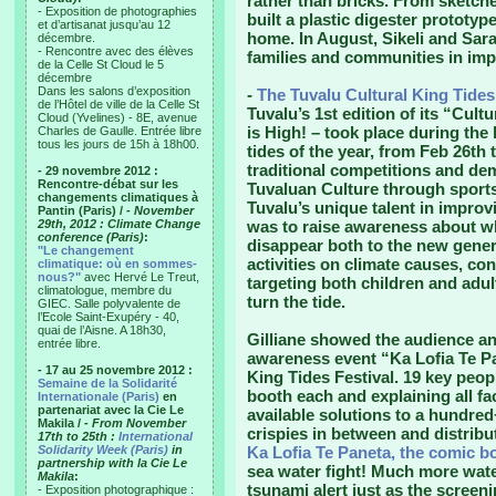
rather than bricks. From sketche
- Exposition de photographies
built a plastic digester prototype,
et d’artisanat jusqu’au 12
home. In August, Sikeli and Sar
décembre.
- Rencontre avec des élèves
families and communities in imp
de la Celle St Cloud le 5
décembre
Dans les salons d’exposition
-
The Tuvalu Cultural King Tides
de l’Hôtel de ville de la Celle St
Tuvalu’s 1st edition of its “Cult
Cloud (Yvelines) - 8E, avenue
is High! – took place during the
Charles de Gaulle. Entrée libre
tous les jours de 15h à 18h00.
tides of the year, from Feb 26th 
traditional competitions and d
- 29 novembre 2012 :
Rencontre-débat sur les
Tuvaluan Culture through sports
changements climatiques à
Tuvalu’s unique talent in improv
Pantin (Paris) /
- November
29th, 2012 : Climate Change
was to raise awareness about wha
conference (Paris)
:
disappear both to the new genera
"Le changement
activities on climate causes, c
climatique: où en sommes-
nous?"
avec Hervé Le Treut,
targeting both children and adul
climatologue, membre du
turn the tide.
GIEC. Salle polyvalente de
l’Ecole Saint-Exupéry - 40,
quai de l’Aisne. A 18h30,
Gilliane showed the audience an 
entrée libre.
awareness event “Ka Lofia Te Pa
- 17 au 25 novembre 2012 :
King Tides Festival. 19 key pe
Semaine de la Solidarité
booth each and explaining all fa
Internationale (Paris)
en
partenariat avec la Cie Le
available solutions to a hundred+
Makila /
- From November
crispies in between and distribu
17th to 25th :
International
Solidarity Week (Paris)
in
Ka Lofia Te Paneta, the comic b
partnership with la Cie Le
sea water fight! Much more wat
Makila
:
tsunami alert just as the screen
- Exposition photographique :