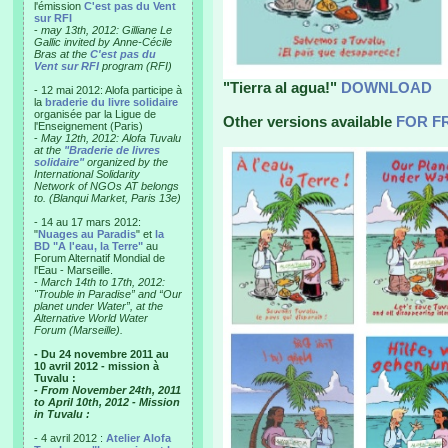
l'émission
C'est pas du Vent
sur RFI
-
may 13th, 2012: Gilliane Le
Gallic invited by Anne-Cécile
Bras at the
C'est pas du
Vent sur RFI
program (RFI)
"Tierra al agua!"
DOWNLOAD
- 12 mai 2012: Alofa participe à
la
braderie du livre solidaire
organisée par la Ligue de
Other versions available
FOR F
l'Enseignement (Paris)
-
May 12th, 2012: Alofa Tuvalu
at the
"Braderie de livres
solidaire"
organized by the
International Solidarity
Network of NGOs AT belongs
to. (Blanqui Market, Paris 13e)
- 14 au 17 mars 2012:
"
Nuages au Paradis
" et
la
BD "A l'eau, la Terre"
au
Forum Alternatif Mondial de
l'Eau - Marseille.
-
March 14th to 17th, 2012:
"Trouble in Paradise” and “Our
planet under Water”, at the
Alternative World Water
Forum (Marseille).
- Du 24 novembre 2011 au
10 avril 2012 - mission à
Tuvalu :
- From November 24th, 2011
to April 10th, 2012 - Mission
in Tuvalu :
- 4 avril 2012 :
Atelier Alofa