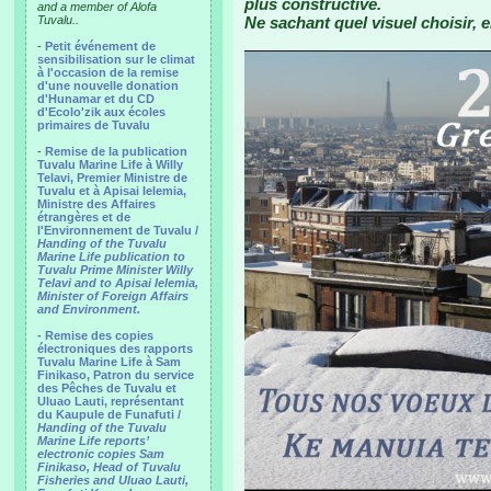
plus constructive.
and a member of Alofa
Tuvalu..
Ne sachant quel visuel choisir, e
-
Petit événement de
sensibilisation sur le climat
à l'occasion de la remise
d'une nouvelle donation
d'Hunamar et du CD
d'Ecolo'zik aux écoles
primaires de Tuvalu
-
Remise de la publication
Tuvalu Marine Life à Willy
Telavi, Premier Ministre de
Tuvalu et à Apisai Ielemia,
Ministre des Affaires
étrangères et de
l'Environnement de Tuvalu /
Handing of the Tuvalu
Marine Life publication to
Tuvalu Prime Minister Willy
Telavi and to Apisai Ielemia,
Minister of Foreign Affairs
and Environment.
- Remise des copies
électroniques des rapports
Tuvalu Marine Life à Sam
Finikaso, Patron du service
des Pêches de Tuvalu et
Uluao Lauti, représentant
du Kaupule de Funafuti /
Handing of the Tuvalu
Marine Life reports’
electronic copies Sam
Finikaso, Head of Tuvalu
Fisheries and Uluao Lauti,