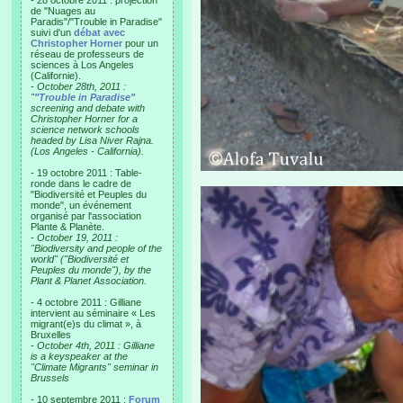
- 28 octobre 2011 : projection
de "Nuages au
Paradis"/"Trouble in Paradise"
suivi d'un
débat avec
Christopher Horner
pour un
réseau de professeurs de
sciences à Los Angeles
(Californie).
-
October 28th, 2011 :
"
"Trouble in Paradise"
screening and debate with
Christopher Horner for a
science network schools
headed by Lisa Niver Rajna.
(Los Angeles - California).
- 19 octobre 2011 : Table-
ronde dans le cadre de
"Biodiversité et Peuples du
monde", un événement
organisé par l'association
Plante & Planète.
-
October 19, 2011 :
"Biodiversity and people of the
world" ("Biodiversité et
Peuples du monde"), by the
Plant & Planet Association.
- 4 octobre 2011 : Gilliane
intervient au séminaire « Les
migrant(e)s du climat », à
Bruxelles
-
October 4th, 2011 : Gilliane
is a keyspeaker at the
"Climate Migrants" seminar in
Brussels
- 10 septembre 2011 :
Forum