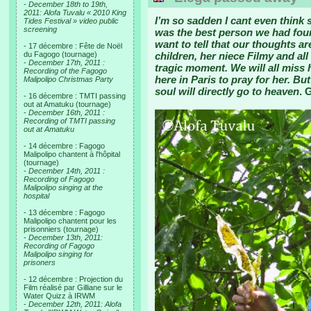
-
December 18th to 19th,
2011: Alofa Tuvalu « 2010 King
I’m so sadden I cant even think 
Tides Festival » video public
screening
was the best person we had foun
want to tell that our thoughts a
- 17 décembre : Fête de Noël
du Fagogo (tournage)
children, her niece Filmy and all 
-
December 17th, 2011 :
tragic moment. We will all miss
Recording of the Fagogo
here in Paris to pray for her. B
Malipolipo Christmas Party
soul will directly go to heaven
. 
- 16 décembre : TMTI passing
out at Amatuku (tournage)
-
December 16th, 2011 :
Recording of TMTI passing
out at Amatuku
- 14 décembre : Fagogo
Malipolipo chantent à l'hôpital
(tournage)
-
December 14th, 2011 :
Recording of Fagogo
Malipolipo singing at the
hospital
- 13 décembre : Fagogo
Malipolipo chantent pour les
prisonniers (tournage)
-
December 13th, 2011:
Recording of Fagogo
Malipolipo singing for
prisoners
- 12 décembre : Projection du
Film réalisé par Gilliane sur le
Water Quizz à IRWM
-
December 12th, 2011: Alofa