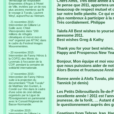
Chers Amis, Très belle année à 
Vernissage de l’exposition
Empreintes d’Argos à l’Hotel
Je pense que 2011, apportera un
de Ville, invitées par un de nos
beaucoup de respect mutuel et d
plus anciens membres qui fit
le voyage à Tuvalu, Laurent
sur notre belle planète. Ce qui 
Weyl, aujourd’hui au Vietnam.
plus nombreux à participer à la
Très cordialement. Philippe
- 21 novembre 2015 :
Intervention de Gilliane Le
Gallic avec Chloé
Talofa All Best wishes to yourse
Vlassopoulos dans "200
millions de réfugiés
awesome 2011.
climatiques et moi et moi et
Best wishes Greg & Kathy
moi" organisé par ATTAC dans
le cadre du Festival Images
Mouvementées.
Thank you for your best wishes. M
Happy and Prosperous New Yea
- 20 novembre 2015 :
Intervention de Fanny Héros à
la COP21 des Monts du
Bonjour, Mon équipe et moi vous
Lyonnais à l'occasion de la
COP, pendant la semaine de
que nous puissions aider de notr
solidarité internationale.
Alors Bonne et fructueuse Année
- 17 novembre 2015 :
Intervention de Fanny Héros
Bonne année à Alofa Tuvalu, ple
suite à la projection du
Yannick (st denis)
documentaire "Thule Tuvalu"
de Matthias Von Gunten, à
Condé-sur-Vire dans le cadre
Les Petits Débrouillards Île-de
d'une série de ciné-débats
organisés par la Ligue de
excellente année ! 2011 est l'ann
l'Enseignement en partenariat
jeunesse, de la forêt, … Autant d
avec le Conseil Régional de
le questionnement auprès des gr
Basse-Normandie.
- 19 octobre 2015 :
Greetings from Tehran, Iran. H
Intervention de Gilliane Le