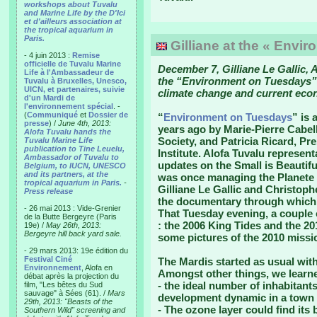
workshops about Tuvalu
and Marine Life by the D'Ici
et d'ailleurs association at
the tropical aquarium in
Paris.
Gilliane at the « Envi
- 4 juin 2013 :
Remise
officielle de Tuvalu Marine
December 7, Gilliane Le Gallic, A
Life à l'Ambassadeur de
the “Environment on Tuesdays” 
Tuvalu à Bruxelles, Unesco,
UICN, et partenaires, suivie
climate change and current eco
d'un Mardi de
l'environnement spécial
. -
(
Communiqué
et
Dossier de
“
Environment on Tuesdays
” is 
presse
) /
June 4th, 2013:
years ago by Marie-Pierre Cabel
Alofa Tuvalu hands the
Society, and Patricia Ricard, P
Tuvalu Marine Life
publication to Tine Leuelu,
Institute. Alofa Tuvalu represent
Ambassador of Tuvalu to
updates on the Small is Beautif
Belgium, to IUCN, UNESCO
and its partners, at the
was once managing the Planete 
tropical aquarium in Paris.
-
Gilliane Le Gallic and Christop
Press release
the documentary through which 
- 26 mai 2013 : Vide-Grenier
That Tuesday evening, a couple 
de la Butte Bergeyre (Paris
: the 2006 King Tides and the 20
19e) /
May 26th, 2013:
Bergeyre hill back yard sale.
some pictures of the 2010 missi
- 29 mars 2013: 19e édition du
Festival Ciné
The Mardis started as usual with
Environnement
, Alofa en
Amongst other things, we learne
débat après la projection du
- the ideal number of inhabitants
film, "Les bêtes du Sud
sauvage" à Sées (61). /
Mars
development dynamic in a town i
29th, 2013: "Beasts of the
- The ozone layer could find its
Southern Wild" screening and