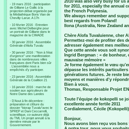
2010 was also very busy for us 
- 19 mars 2016 : participation
for 2011, especially the annual 
de Gilliane Le Gallic à la
the French Polynesia.
projection-débat organisée par
la Médiathèque Boris Vian de
We always remember and suppo
Chevilly-Larue. A 17h
best regards from Poland!
- 10 février 2016 : Entretien
Ilona (Australia, New Zealand a
avec Michel Delberghe pour
un portrait de Gilliane dans le
Chère Alofa Tuvaluienne, cher Al
magazine de la CIMADE
Permettez-moi de profiter des d
- 30 janvier 2016 : Assemblée
adresser également mes meilleu
Générale d’Alofa Tuvalu
Que cette année vous soit synony
- 30 janvier 2016 : “Non à l’état
Ingrid Bergman : « de bonheur, c
d’urgence” une manifestation
mauvaise mémoire »
dans de nombreuses villes
françaises dont Paris bien sûr
Je forme également le vœu qu’en 
. L’assemblée nous a
dépasse les intérêts particulier
empêchés d’y participer.
générations futures. Je reste bi
- 23 janvier 2016 : Assemblée
moyens et manières d’y répondre
Générale de la Coalition 21
Bien à vous,
- 16 janvier 2016 : marche de
Thomas, Responsable Projet E
soutien aux agriculteurs de
Notre Dame des Landes
Toute l'équipe de kokopelli se j
- D’Aout à fin décembre :
excellente année fertile 2011
préparation et clôture du
dossier “biorap Tuvalu“avec le
Cordialement, Cécile (Kokopelli)
SPREP et Dani Ceccarrelli,
scientifique, co-auteure déjà
Bonjour,
du TML Un projet annulé à la
dernière minute par le
Nous avons bien reçu vos bons 
Gouvernement.
A notre tour, nous vous souhait