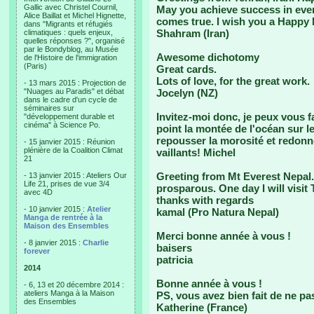
Gallic avec Christel Cournil,
May you achieve success in every
Alice Baillat et Michel Hignette,
comes true. I wish you a Happy
dans "Migrants et réfugiés
Shahram (Iran)
climatiques : quels enjeux,
quelles réponses ?", organisé
par le Bondyblog, au Musée
Awesome dichotomy
de l'Histoire de l'immigration
(Paris)
Great cards.
Lots of love, for the great work.
- 13 mars 2015 : Projection de
"Nuages au Paradis" et débat
Jocelyn (NZ)
dans le cadre d'un cycle de
séminaires sur
Invitez-moi donc, je peux vous f
"développement durable et
cinéma" à Science Po.
point la montée de l'océan sur le
repousser la morosité et redonne
- 15 janvier 2015 : Réunion
plénière de la Coalition Climat
vaillants! Michel
21
Greeting from Mt Everest Nepal
- 13 janvier 2015 : Ateliers Our
Life 21, prises de vue 3/4
prosparous. One day I will visit 
avec 4D
thanks with regards
- 10 janvier 2015 :
Atelier
kamal (Pro Natura Nepal)
Manga de rentrée à la
Maison des Ensembles
Merci bonne année à vous !
- 8 janvier 2015 :
Charlie
baisers
forever
patricia
2014
Bonne année à vous !
- 6, 13 et 20 décembre 2014 :
ateliers Manga à la Maison
PS, vous avez bien fait de ne pa
des Ensembles
Katherine (France)