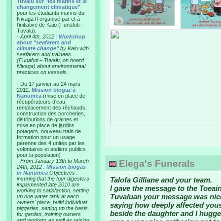
Tuvalu sur "les marins et le
changement climatique"
pour les étudiants marins du
Nivaga II organisé par et à
l'initiative de Kaio (Funafuti -
Tuvalu).
-
April 4th, 2012 :
Workshop
about "seafarers and
climate change"
by Kaio with
seafarers and trainees
(Funafuti – Tuvalu, on board
Nivaga) about environmental
practices on vessels.
- Du 17 janvier au 24 mars
2012:
Mission biogaz à
Nanumea
(mise en place de
récupérateurs d'eau,
remplacement des réchauds,
construction des porcheries,
distributions de graines et
mise en place de jardins
potagers, nouveau train de
formation pour un usage
pérenne des 4 unités par les
volontaires et ateliers publics
pour la population)
-
From January 13th to March
Elega's Funerals
24th, 2012 :
Mission biogas
in Nanumea
Objectives :
insuring that the four digesters
Talofa Gilliane and your team.
implemented late 2010 are
I gave the message to the Toeain
working to satisfaction, setting
Tuvaluan your message was nice
up one water tank at each
owners' place, build individual
saying how deeply affected yous
piggeries, setting up the basis
beside the daughter and I hugge
for garden, training owners
and workers as well as raising