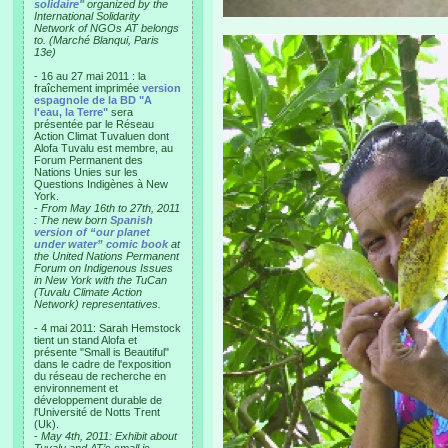
solidaire"
organized by the
International Solidarity
Network of NGOs AT belongs
to. (Marché Blanqui, Paris
13e)
- 16 au 27 mai 2011 : la
fraîchement imprimée
version
espagnole de la BD "A
l'eau, la Terre"
sera
présentée par le Réseau
Action Climat Tuvaluen dont
Alofa Tuvalu est membre, au
Forum Permanent des
Nations Unies sur les
Questions Indigènes à New
York.
-
From May 16th to 27th, 2011
: The new born
Spanish
version of “our planet
under water” comic book
at
the United Nations Permanent
Forum on Indigenous Issues
in New York with the TuCan
(Tuvalu Climate Action
Network) representatives.
- 4 mai 2011: Sarah Hemstock
tient un stand Alofa et
présente "Small is Beautiful"
dans le cadre de l'exposition
du réseau de recherche en
environnement et
développement durable de
l'Université de Notts Trent
(Uk).
-
May 4th, 2011: Exhibit about