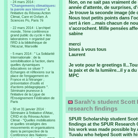
Non, on ne sait pas vraiment de q
- 24 mars 2014 :
"Changements climatiques:
année d'attente, de surprises, d
la parole aux témoins"
à
Je trouve la seconde image (de d
l'initiative du Réseau Action
Climat, Care et Oxfam. A
Nous tout petits points dans l'o
Sciences Po, Paris 7è
sert à rien ...mais chacun de nou
s'accrochent. Mille pensées aff
- 22 mars 2014 : L'archipel
monde, 7ème conférence
sabine
grand public du cycle « Iles
laboratoires » organisé par
l'IRD à la bibliothèque de
merci
l’Alcazar, Marseille
bises à vous tous
- 5 mars 2014 : " La Solidarité
Laurent
Internationale : de la
sensibilisation à l'action, dans
Je vote pour le greetings II...T
quelles dynamiques
éducatives se situer ?
la paix et de la lumière...il y a 
Echanges et réflexions sur la
MPC
place de l'engagement en
France et à l'étranger ;
présentation d'outils et
d'actions pédagogiques ".
Séminaire jeunesse à
l'initiative de la Ligue de
l'Enseignement Fédération de
Sarah's student Scott 
Paris
research findings
- 30 et 31 janvier 2014 :
Séminaire à l'initiative d'Attac,
CRID et du Réseau Action
SPUR Scholarship student Scott
Climat - "Quelles mobilisations
findings at the SPUR Research C
et quelles stratégies des
mouvements et organisations
his work was made possible by A
dans la perspective de la
Tuvalu who helped Scott with his
Conférence des Nations-