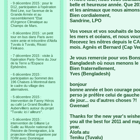
- 9 décembre 2015 : pour le
belle et heureuse année. Que 201
D12, participation à l’opération
et les animaux que nous aimons 
Red Line, sur l’avenue de la
Grande Armée et au
Bien cordialement,
rassemblement “Etat
Sandrine, LPO
d’Urgence Climatique au
Champs de Mars.
Vos voeux et vos souhaits de bo
- 8 décembre 2015 : un petit
les mers et océans, et nous vou
tour en bus dans Paris avec
notre amie et trésorière d’Alofa
Recevez les nôtres depuis le C
Tuvalu à Tuvalu, Risasi
mois. Agnès et Bernard (Cap Ver
Finikaso.
- 7 décembre 2015 : visite à
Je vous remercie pour vos Bons
l’opération Paris-Terre du Jour
Bangladesh où nous menons l
de la Terre a l’Espace
Ephémère.
Bien fraternellement,
Yves (Bengladesh)
- 6 décembre 2015 :
participation au Sommet des
196 Chaises à Montreuil dans
bonjour
le cadre du village des
bonne année et bon courage pou
alternatives.
perso je préfère celui de gauche 
- 5 décembre 2015 :
de jour... ou d'autres choses ?!
Intervention de Fanny Héros
au café Le Grand Bouillon à
Gwenael
Aubervilliers autour du projet
"Tuvalu: ici / ailleurs".
Thanks for the new year's wishes
- 5 décembre 2015 :
you all the best for 2011 and ma
intervention de Gilliane Le
year.
Gallic au Musée national de
l’histoire de l’immigration, à la
Alofa atu
projection-débat organisee par
Teniku (Tuvalu)
l’OIM avec Dominique