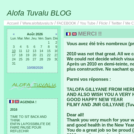
Alofa Tuvalu BLOG
/
/
/
/
/
/
Accueil
Www.alofatuvalu.tv
FACEBOOK
You Tube
Flickr
Twitter
Me C
MERCI !!
«
Août 2026
»
Lun.
Mar.
Mer.
Jeu.
Ven.
Sam.
Dim.
1
2
Vous avez été très nombreux (pr
3
4
5
6
7
8
9
10
11
12
13
14
15
16
2010 was not that great. All we 
17
18
19
20
21
22
23
We could not decide which visua
24
25
26
27
28
29
30
Après un 2010 en demi-teinte, 
31
10/08/2026
plus constructive. Ne sachant qu
Parmi vos réponses :
TALOFA GILLYANE FROM HER
AND ALSO WISH YOU A VERY 
GOOD HAPPY NEW YEAR
AGENDA !
FILMY AND JNR GILLYANE (Tuv
2016
Dear all!
TIME TO SIT BACK AND
Thank you very much for your wi
THINK
ENFIN LA POSSIBILITE DE
and good health in the New Year
FAIRE PAUSE POUR
You do a great job so be proud (
REFLECHIR