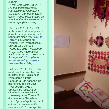
durable.
-
From April 1st to 7th, 2011 :
For the national week for
sustainable development in
Ste Luce , "Our planet under
water " comic book is used as
a tool for the kids awareness
workshops (Martinique)
- 1er avril 2011 de 17 à 19h :
Ateliers sur le développement
durable avec promotion de la
bande dessinée "
"A l'eau, la
Terre"
" à la Maison du
Portugal, Cité Internationale
Universitaire de Paris.
-
April, 1st, 2011 : Workshop
on CC at the International
“Cité Universitaire”’s House of
Portugal with
“Our planet
under Water” portugese
version
(Paris, 14e).
- 26 mars 2011 à 15h : Table-
ronde sur les migrations à
l’auditorium du Palais de la
Porte dorée à Paris,
siège de la Cité nationale de
l’histoire de l’immigration.
-
March 26th, 2011 :
Conference focusing on
climate migrations with a
screening of the France 5
documentary "Paradis en
sursis" promoting Alofa Tuvalu
activities in Tuvalu, at the
National “Cité for Immigration”