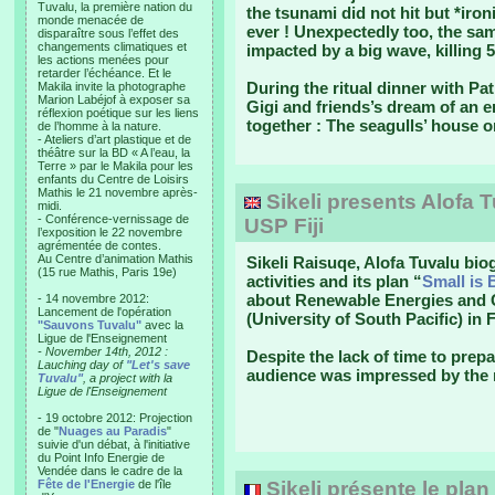
Tuvalu, la première nation du
the tsunami did not hit but *ironi
monde menacée de
ever ! Unexpectedly too, the sa
disparaître sous l’effet des
changements climatiques et
impacted by a big wave, killing 5
les actions menées pour
retarder l’échéance. Et le
During the ritual dinner with Pa
Makila invite la photographe
Marion Labéjof à exposer sa
Gigi and friends’s dream of an en
réflexion poétique sur les liens
together : The seagulls’ house o
de l’homme à la nature.
- Ateliers d’art plastique et de
théâtre sur la BD « A l’eau, la
Terre » par le Makila pour les
enfants du Centre de Loisirs
Mathis le 21 novembre après-
Sikeli presents Alofa T
midi.
- Conférence-vernissage de
USP Fiji
l’exposition le 22 novembre
agrémentée de contes.
Au Centre d’animation Mathis
Sikeli Raisuqe, Alofa Tuvalu bio
(15 rue Mathis, Paris 19e)
activities and its plan “
Small is 
about Renewable Energies and C
- 14 novembre 2012:
Lancement de l'opération
(University of South Pacific) in 
"Sauvons Tuvalu"
avec la
Ligue de l'Enseignement
- November 14th, 2012 :
Despite the lack of time to prepa
Lauching day of
"Let's save
audience was impressed by the 
Tuvalu"
, a project with la
Ligue de l'Enseignement
- 19 octobre 2012: Projection
de "
Nuages au Paradis
"
suivie d'un débat, à l'initiative
du Point Info Energie de
Vendée dans le cadre de la
Fête de l'Energie
de l'île
Sikeli présente le plan 