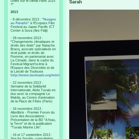
Unies sur le climat Paris 2015
Sarah
?"
2013
- 8 décembre 2013 :
"Nuages
au Paradis"
à l'Ecopass Film
Festival au Japan Pacific ICT
Center à Suva (Iles Fidji)
- 28 novembre 2013 :
"Changements climatiques et
droits des états" par Natacha
Bracq, avocate spécialisée en
droit public et droits de
l'homme, en partenariat avec
La Cimade, dans le cadre du
Festival Migrant'scène à
l'Espace des Diversités et de
la Laïcité de Toulouse.
http://www.lacimade.org/minisites/migrantscene
- 22 novembre 2013 :
Semaine de la Solidarité
Internationale, Alofa Tuvalu en
duo avec la compagnie Le
Makila, au Centre d'animation
de la Place de Fêtes (Paris)
- 16 novembre 2013 :
Alterlibris - Premier Forum du
Livre des Associations -
Présentation de la BD "A l'eau,
la Terre" et de la publication
"Tuvalu Marine Life".
- 16 et 17 septembre 2013 :
Sea for Society, consultation