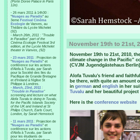
(Porte Doree Palace in Paris
12e).
- 26 mars 2011 à 14h30 :
"
Nuages au Paradis
" au
3eme
Festival Cinéma
Ecologie
de Vanves, au
Théâtre du Lycée Michelet
(92)
-
March 26th, 2011 : "Trouble
in Paradise" part of the
Cinéma Ecologie Festival 3rd
November 19th to 21st, 2
edition, at the Lycée Michelet
theater in Vanves, (92)
November 19th to 21st, 2010, t
-
23 mars 2011
: Projection de
climate change in the Pacific” 
"
Nuages au Paradis
" et
(CVJM Jugendgästehaus Berlin)
conférence sur les actions
d'Alofa à Tuvalu, par Sarah
pour la Société des Iles du
Alofa Tuvalu’s friend and faithf
Pacifique de Grande Bretagne
et d'Ireland à l'église St
be there, with quite an amount 
Philippe à Londres.
in
german
and
english
in her su
-
March, 23rd, 2011
:
Tuvalu
and her beautiful project
"
Trouble in Paradise
"
screening and lecture on what
Alofa Tuvalu is doing in Tuvalu,
Here is the
conference website
for the Pacific Islands Society
of the UK and Ireland at St
Philips Church, Earls Court,
London, by Sarah Hemstock
-
11 mars 2011
: Projection de
"
Nuages au Paradis
" et
conférence sur les actions
d'Alofa à Tuvalu, par Sarah
pour les étudiants de