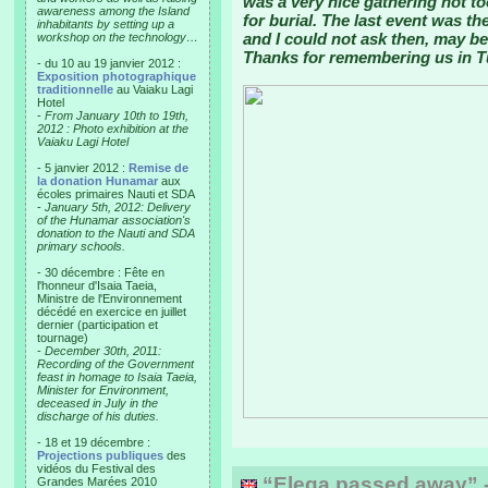
was a very nice gathering not 
awareness among the Island
for burial. The last event was t
inhabitants by setting up a
and I could not ask then, may b
workshop on the technology…
Thanks for remembering us in T
- du 10 au 19 janvier 2012 :
Exposition photographique
traditionnelle
au Vaiaku Lagi
Hotel
-
From January 10th to 19th,
2012 : Photo exhibition at the
Vaiaku Lagi Hotel
- 5 janvier 2012 :
Remise de
la donation Hunamar
aux
écoles primaires Nauti et SDA
-
January 5th, 2012: Delivery
of the Hunamar association's
donation to the Nauti and SDA
primary schools.
- 30 décembre : Fête en
l'honneur d'Isaia Taeia,
Ministre de l'Environnement
décédé en exercice en juillet
dernier (participation et
tournage)
-
December 30th, 2011:
Recording of the Government
feast in homage to Isaia Taeia,
Minister for Environment,
deceased in July in the
discharge of his duties.
- 18 et 19 décembre :
Projections publiques
des
vidéos du Festival des
“Elega passed away” -
Grandes Marées 2010