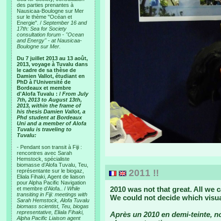
des parties prenantes à
Nausicaa-Boulogne sur Mer
sur le thème "Océan et
Energie". /
September 16 and
17th: Sea for Society
consultation forum - "Ocean
and Energy" - at Nausicaa-
Boulogne sur Mer.
Du 7 juillet 2013 au 13 août,
2013, voyage à Tuvalu dans
le cadre de sa thèse de
Damien Vallot, étudiant en
PhD à l'Université de
Bordeaux et membre
d'Alofa Tuvalu : /
From July
7th, 2013 to August 13th,
2013, within the frame of
his thesis Damien Vallot, a
Phd student at Bordeaux
Uni and a member of Alofa
Tuvalu is traveling to
Tuvalu:
- Pendant son transit à Fiji :
rencontres avec Sarah
Hemstock, spécialiste
biomasse d’Alofa Tuvalu, Teu,
représentante sur le biogaz,
2011 !!
Eliala Fihaki, Agent de liaison
pour Alpha Pacific Navigation
2010 was not that great. All we 
et membre d’Alofa.. /
While
transiting in Fiji: meetings with
We could not decide which visua
Sarah Hemstock, Alofa Tuvalu
biomass scientist, Teu, biogas
representative, Eliala Fihaki,
Après un 2010 en demi-teinte, 
Alpha Pacific Liaison agent