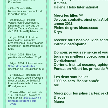
Ensembles
Amitiés.
Hélène, Helio International
- 23 et 24 août 2014 :
Rencontres internationales de
la coalition Cop21
Merci les filles ^^
Je vous souhaite, ainsi qu'a Alo
- 19 août 2014 : Pacific
Voices, conférence pour le
année 2011.
lancement de l'ouvrage de
Pleins de gros bisouxxxxx
Karibaiti Taoaba, Campus bas
Krys
de l'USP, Suva-Fiji Islands
- 21 juin 2014 : Fête de la
recevez tous nos voeux de santé
Maison des Ensembles,
présentation du projet "Manga
Patrick, ostéopathe
Ensemble" - reprogrammer le
futur.
Bonjour, je vous remercie et vo
- 19 juin 2014 : Réunion
tous mes meilleurs voeux pour 
plénière de la Coalition Cop21
Cordialement
- 14 juin 2014 : Intervention au
Corinne, Institut océanographiq
Salon des Solidarités
à
Fondation Albert Ier, prince de
l'invitation de Coordination Sud
- 17 mai 2014 : Braderie du
Les deux sont belles.
Livre solidaire avec le Collectif
1000 baisers. Bonne année.
d'Associations de Solidarité
Internationale de la Ligue de
Mc
l'Enseignement.
- 11 avril 2014 : La Foulée du
Merci pour les jolies cartes; je 
10e - 10 écoles, 55 classes,
Bisous
soit près de
2000 élèves de
primaire courent pour
Manon
Tuvalu
.