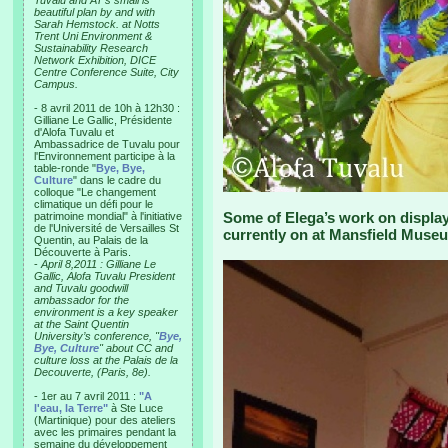
Tuvalu and AT’s small is
beautiful plan by and with
Sarah Hemstock. at Notts
Trent Uni Environment &
Sustainability Research
Network Exhibition, DICE
Centre Conference Suite, City
Campus.
- 8 avril 2011 de 10h à 12h30 :
Gilliane Le Gallic, Présidente
d'Alofa Tuvalu et
Ambassadrice de Tuvalu pour
l'Environnement participe à la
table-ronde "
Bye, Bye,
Culture
" dans le cadre du
colloque "Le changement
climatique un défi pour le
Some of Elega’s work on display
patrimoine mondial" à l'initiative
de l'Université de Versailles St
currently on at Mansfield Muse
Quentin, au Palais de la
Découverte à Paris.
-
April 8,2011 : Gilliane Le
Gallic, Alofa Tuvalu President
and Tuvalu goodwill
ambassador for the
environment is a key speaker
at the Saint Quentin
University’s conference, "
Bye,
Bye, Culture
" about CC and
culture loss at the Palais de la
Decouverte, (Paris, 8e).
- 1er au 7 avril 2011 :
"A
l'eau, la Terre"
à Ste Luce
(Martinique) pour des ateliers
avec les primaires pendant la
semaine du développement