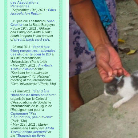
des Associations
Parisiennes
-
September 10th, 2011 :
Paris
Association Forum
- 19 juin 2011 : Stand au
Vide-
Grenier
sur la Butte Bergeyre
-
June 19th, 2011 : Gilliane
and Fanny are Alofa Tuvalu
booth keepers in the context
of
the hill back yard sale
.
- 28 mai 2011 :
Stand aux
4ème rencontres nationales
des étudiants pour le DD
à
la Cité Internationale
Universitaire (Paris 14e)
-
May 28th, 2011 :
An Alofa
Tuvalu exhibit
at the
“Students for sustainable
development” 4th National
meeting at the International
“Cité Universitaire” (Paris 14e)
- 21 mai 2011 :
Stand à la
"braderie de livres solidaire"
organisée par le Collectif
d'Associations de Solidarité
Internationale de la Ligue de
l'Enseignement pour la
Campagne "Pas
d'éducation, pas d'avenir
"
(Paris 13e)
-
May 21st, 2011 : Marie-
Jeanne and Fanny are
Alofa
Tuvalu booth keepers"
at
the
"Braderie de livres