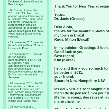
Duchene, Guigone Camus et
Benoit Mayer.
Thank You for New Year greetin
!
- Du 1er au 12 décembre
2015 : COP21. Trop à dire
Yours,
pour un agenda. Observation
Dr. Janis (Greece)
au Bourget avec Linda Cohen
et Laurent Leguyader et
representation dans les
Dear Alofa,
assemblées de la coalition et
thanks for the beautiful photo o
autres associations par Maria
Vives, notre très jeune amie
my town in Brazil
catalane.
Rgds, Milton (Brazil)
- 29 novembre 2015 : marche
de la Coalition Climat 21 dans
In my opinion, Greetings-2 looks
les rues de Paris.
Good luck to you.
- 27 novembre 2015 : Retrait
Best regard,
de nos badges
Kim (Korea)
d’observateurs, à la COP21
au Bourget. Nous
appréhendions les longues
hello and thank you so much for t
files de Copenhagen.
Personne encore sur les lieux.
be better in 2011.
En 3mn nous avions nos
your friend,
Sesames.
Stuart in New Hampshire USA
- 26 novembre 2015 - 14h30 :
Intervention de Gilliane Le
les deux visuels sont magnifique
Gallic sur France Tv Outre-
mer Première dans l'émission
merci de de penser à moi pour l
Transversal Environnement
Meilleurs voeux, des rêves et la 
sur le thème "COP21 : les
enjeux pour l'Outre-mer".
marie christine
- 25novembre 2015 :