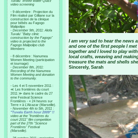
Tuvalu "IRWM Water Quizz"
video screening
- 9 décembre : Projection du
Film réalisé par Gilliane sur la
construction de la clinique
pour bébés au Fagogo
Malipolipo
-
December 9th, 2011: Alofa
Tuvalu' "Baby clinic
construction by the Fagogo"
I am very sad to hear the news 
video is projected to the
Fagogo Malipolipo club
and one of the first people I me
Members
together and I loved to play with
local crafts, weaving and making 
- 8 décembre : Nanumea
Women Meeting (participation
treasure the mats and shells sh
et tournage)
Sincerely, Sarah
-
December 8th, 2011:
Recording of the Nanumea
Women Meeting and donation
to the community.
- Les 4 et 5 novembre 2011 :
≪ Les frontières du court
2011 ≫ dans le cadre du 27
eme Festival Science
Frontières - « 24 heures sur
Terre » à L’Alcazar (Marseille).
-
November 4th to 5th, 2011 :
"Tuvalu Earth hour 2009" !!
video at the "frontières du
court 2011" film competition
part of the 27th "Science
Frontières" Festival
(Marseille).