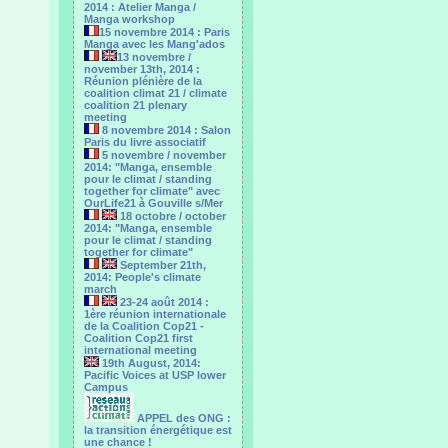
2014 : Atelier Manga /
Manga workshop
15 novembre 2014 : Paris
Manga avec les Mang'ados
13 novembre /
november 13th, 2014 :
Réunion plénière de la
coalition climat 21 / climate
coalition 21 plenary
meeting
8 novembre 2014 : Salon
Paris du livre associatif
5 novembre / november
2014: "Manga, ensemble
pour le climat / standing
together for climate" avec
OurLife21 à Gouville s/Mer
18 octobre / october
2014: "Manga, ensemble
pour le ‎climat / standing
together for climate"
September 21th,
2014: People's climate
march
23-24 août 2014 :
1ère réunion internationale
de la Coalition Cop21 -
Coalition Cop21 first
international meeting
19th August, 2014:
Pacific Voices at USP lower
Campus
APPEL des ONG :
la transition énergétique est
une chance !