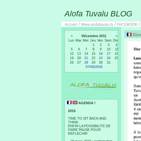
Alofa Tuvalu BLOG
/
/
Accueil
Www.alofatuvalu.tv
FACEBOOK
Dima
«
Décembre 2011
»
Lun.
Mar.
Mer.
Jeu.
Ven.
Sam.
Dim.
1
2
3
4
5
6
7
8
9
10
11
12
13
14
15
16
17
18
19
20
21
22
23
24
25
26
27
28
29
30
31
07/08/2026
AGENDA !
2016
TIME TO SIT BACK AND
THINK
ENFIN LA POSSIBILITE DE
FAIRE PAUSE POUR
REFLECHIR