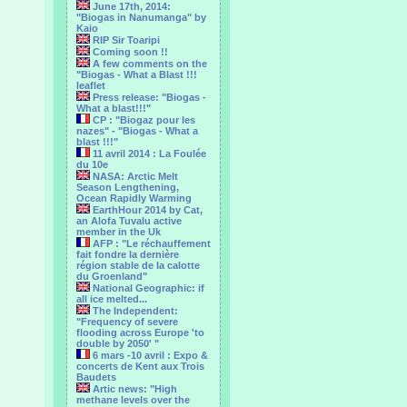
June 17th, 2014:
"Biogas in Nanumanga" by
Kaio
RIP Sir Toaripi
Coming soon !!
A few comments on the
"Biogas - What a Blast !!!
leaflet
Press release: "Biogas -
What a blast!!!"
CP : "Biogaz pour les
nazes" - "Biogas - What a
blast !!!"
11 avril 2014 : La Foulée
du 10e
NASA: Arctic Melt
Season Lengthening,
Ocean Rapidly Warming
EarthHour 2014 by Cat,
an Alofa Tuvalu active
member in the Uk
AFP : "Le réchauffement
fait fondre la dernière
région stable de la calotte
du Groenland"
National Geographic: if
all ice melted...
The Independent:
"Frequency of severe
flooding across Europe 'to
double by 2050' "
6 mars -10 avril : Expo &
concerts de Kent aux Trois
Baudets
Artic news: "High
methane levels over the