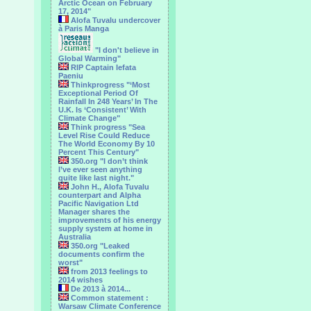
Arctic Ocean on February
17, 2014"
Alofa Tuvalu undercover
à Paris Manga
"I don't believe in
Global Warming"
RIP Captain Iefata
Paeniu
Thinkprogress "‘Most
Exceptional Period Of
Rainfall In 248 Years’ In The
U.K. Is ‘Consistent’ With
Climate Change"
Think progress "Sea
Level Rise Could Reduce
The World Economy By 10
Percent This Century"
350.org "I don’t think
I’ve ever seen anything
quite like last night."
John H., Alofa Tuvalu
counterpart and Alpha
Pacific Navigation Ltd
Manager shares the
improvements of his energy
supply system at home in
Australia
350.org "Leaked
documents confirm the
worst"
from 2013 feelings to
2014 wishes
De 2013 à 2014...
Common statement :
Warsaw Climate Conference