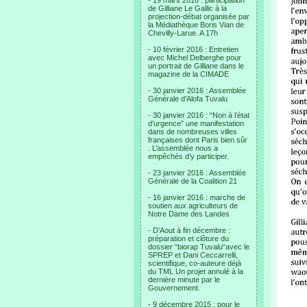
- 19 mars 2016 : participation
de Gilliane Le Gallic à la
projection-débat organisée par
la Médiathèque Boris Vian de
Chevilly-Larue. A 17h
- 10 février 2016 : Entretien
avec Michel Delberghe pour
un portrait de Gilliane dans le
magazine de la CIMADE
- 30 janvier 2016 : Assemblée
Générale d’Alofa Tuvalu
- 30 janvier 2016 : “Non à l’état
d’urgence” une manifestation
dans de nombreuses villes
françaises dont Paris bien sûr
. L’assemblée nous a
empêchés d’y participer.
- 23 janvier 2016 : Assemblée
Générale de la Coalition 21
- 16 janvier 2016 : marche de
soutien aux agriculteurs de
Notre Dame des Landes
- D’Aout à fin décembre :
préparation et clôture du
dossier “biorap Tuvalu“avec le
SPREP et Dani Ceccarrelli,
scientifique, co-auteure déjà
du TML Un projet annulé à la
dernière minute par le
Gouvernement.
- 9 décembre 2015 : pour le