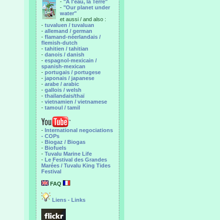
-
"A l'eau, la Terre"
-
"Our planet under
water"
et aussi / and also :
-
tuvaluen / tuvaluan
-
allemand / german
-
flamand-néerlandais /
flemish-dutch
-
tahitien / tahitian
-
danois / danish
-
espagnol-mexicain /
spanish-mexican
-
portugais / portugese
-
japonais / japanese
-
arabe / arabic
-
gallois / welsh
-
thaïlandais/thaï
-
vietnamien / vietnamese
-
tamoul / tamil
-
International negociations
- COPs
-
Biogaz / Biogas
-
Biofuels
-
Tuvalu Marine Life
-
Le Festival des Grandes
Marées / Tuvalu King Tides
Festival
FAQ
Liens - Links