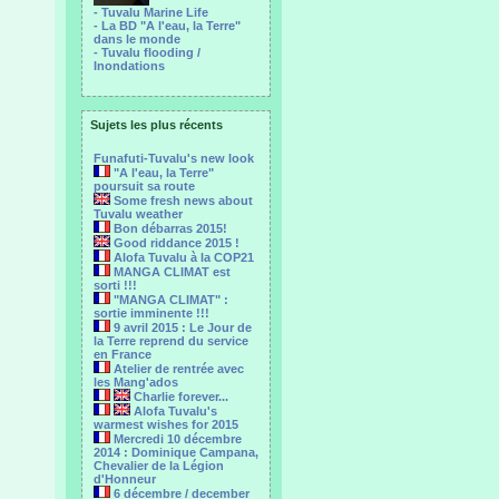
- Tuvalu Marine Life
- La BD "A l'eau, la Terre"
dans le monde
- Tuvalu flooding /
Inondations
Sujets les plus récents
Funafuti-Tuvalu's new look
"A l'eau, la Terre"
poursuit sa route
Some fresh news about
Tuvalu weather
Bon débarras 2015!
Good riddance 2015 !
Alofa Tuvalu à la COP21
MANGA CLIMAT est
sorti !!!
"MANGA CLIMAT" :
sortie imminente !!!
9 avril 2015 : Le Jour de
la Terre reprend du service
en France
Atelier de rentrée avec
les Mang'ados
Charlie forever...
Alofa Tuvalu's
warmest wishes for 2015
Mercredi 10 décembre
2014 : Dominique Campana,
Chevalier de la Légion
d'Honneur
6 décembre / december