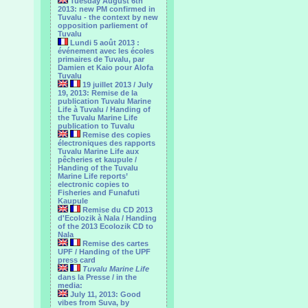
Tuesday August 6th
2013: new PM confirmed in
Tuvalu - the context by new
opposition parliement of
Tuvalu
Lundi 5 août 2013 :
événement avec les écoles
primaires de Tuvalu, par
Damien et Kaio pour Alofa
Tuvalu
19 juillet 2013 / July
19, 2013: Remise de la
publication Tuvalu Marine
Life à Tuvalu / Handing of
the Tuvalu Marine Life
publication to Tuvalu
Remise des copies
électroniques des rapports
Tuvalu Marine Life aux
pêcheries et kaupule /
Handing of the Tuvalu
Marine Life reports’
electronic copies to
Fisheries and Funafuti
Kaupule
Remise du CD 2013
d'Ecolozik à Nala / Handing
of the 2013 Ecolozik CD to
Nala
Remise des cartes
UPF / Handing of the UPF
press card
Tuvalu Marine Life
dans la Presse / in the
media:
July 11, 2013: Good
vibes from Suva, by