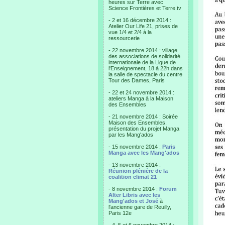
heures sur Terre avec
Science Frontières et Terre.tv
- 2 et 16 décembre 2014 :
Atelier Our Life 21, prises de
vue 1/4 et 2/4 à la
ressourcerie
- 22 novembre 2014 : village
des associations de solidarité
internationale de la Ligue de
l'Enseignement, 18 à 22h dans
la salle de spectacle du centre
Tour des Dames, Paris
- 22 et 24 novembre 2014 :
ateliers Manga à la Maison
des Ensembles
- 21 novembre 2014 : Soirée
Maison des Ensembles,
présentation du projet Manga
par les Mang'ados
- 15 novembre 2014 :
Paris
Manga avec les Mang'ados
- 13 novembre 2014 :
Réunion plénière de la
coalition climat 21
- 8 novembre 2014 :
Forum
Alter Libris avec les
Mang'ados et José
à
l'ancienne gare de Reuilly,
Paris 12e