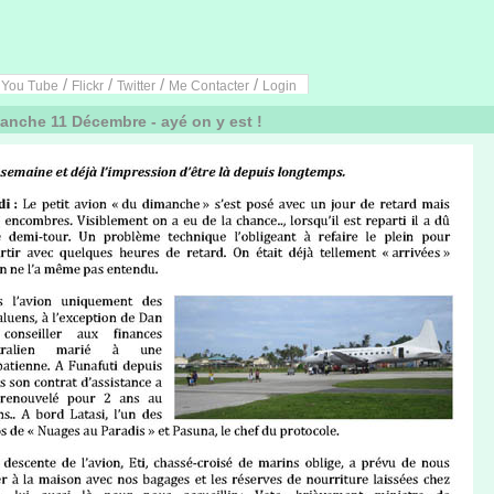
/
/
/
/
/
You Tube
Flickr
Twitter
Me Contacter
Login
nche 11 Décembre - ayé on y est !