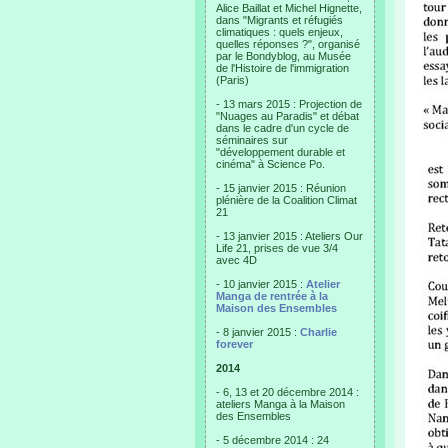
Alice Baillat et Michel Hignette,
dans "Migrants et réfugiés
climatiques : quels enjeux,
quelles réponses ?", organisé
par le Bondyblog, au Musée
de l'Histoire de l'immigration
(Paris)
- 13 mars 2015 : Projection de
"Nuages au Paradis" et débat
dans le cadre d'un cycle de
séminaires sur
"développement durable et
cinéma" à Science Po.
- 15 janvier 2015 : Réunion
plénière de la Coalition Climat
21
- 13 janvier 2015 : Ateliers Our
Life 21, prises de vue 3/4
avec 4D
- 10 janvier 2015 :
Atelier
Manga de rentrée à la
Maison des Ensembles
- 8 janvier 2015 :
Charlie
forever
2014
- 6, 13 et 20 décembre 2014 :
ateliers Manga à la Maison
des Ensembles
- 5 décembre 2014 : 24