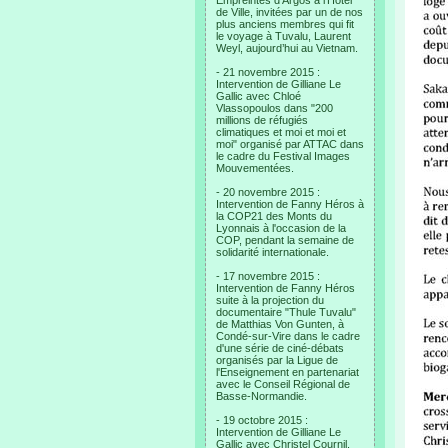
Empreintes d’Argos à l’Hotel
de Ville, invitées par un de nos
plus anciens membres qui fit
le voyage à Tuvalu, Laurent
Weyl, aujourd’hui au Vietnam.
- 21 novembre 2015 :
Intervention de Gilliane Le
Gallic avec Chloé
Vlassopoulos dans "200
millions de réfugiés
climatiques et moi et moi et
moi" organisé par ATTAC dans
le cadre du Festival Images
Mouvementées.
- 20 novembre 2015 :
Intervention de Fanny Héros à
la COP21 des Monts du
Lyonnais à l'occasion de la
COP, pendant la semaine de
solidarité internationale.
- 17 novembre 2015 :
Intervention de Fanny Héros
suite à la projection du
documentaire "Thule Tuvalu"
de Matthias Von Gunten, à
Condé-sur-Vire dans le cadre
d'une série de ciné-débats
organisés par la Ligue de
l'Enseignement en partenariat
avec le Conseil Régional de
Basse-Normandie.
- 19 octobre 2015 :
Intervention de Gilliane Le
Gallic avec Christel Cournil,