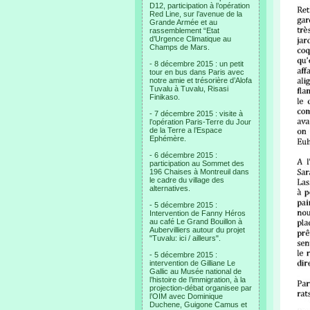
D12, participation à l’opération
Red Line, sur l’avenue de la
Grande Armée et au
rassemblement “Etat
d’Urgence Climatique au
Champs de Mars.
- 8 décembre 2015 : un petit
tour en bus dans Paris avec
notre amie et trésorière d’Alofa
Tuvalu à Tuvalu, Risasi
Finikaso.
- 7 décembre 2015 : visite à
l’opération Paris-Terre du Jour
de la Terre a l’Espace
Ephémère.
- 6 décembre 2015 :
participation au Sommet des
196 Chaises à Montreuil dans
le cadre du village des
alternatives.
- 5 décembre 2015 :
Intervention de Fanny Héros
au café Le Grand Bouillon à
Aubervilliers autour du projet
"Tuvalu: ici / ailleurs".
- 5 décembre 2015 :
intervention de Gilliane Le
Gallic au Musée national de
l’histoire de l’immigration, à la
projection-débat organisee par
l’OIM avec Dominique
Duchene, Guigone Camus et