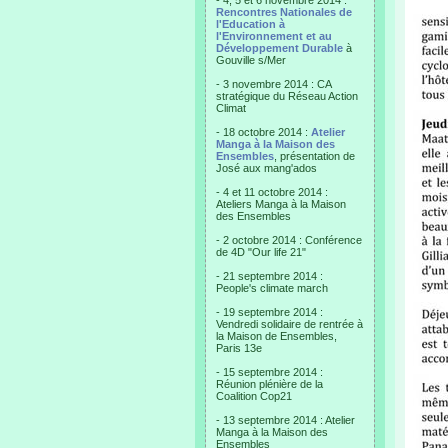
- 4, 5 et 6 novembre 2014 :
Rencontres Nationales de
l'Education à
l'Environnement et au
Développement Durable
à
Gouville s/Mer
- 3 novembre 2014 : CA
stratégique du Réseau Action
Climat
- 18 octobre 2014 :
Atelier
Manga à la Maison des
Ensembles
, présentation de
José aux mang'ados
- 4 et 11 octobre 2014 :
Ateliers Manga à la Maison
des Ensembles
- 2 octobre 2014 : Conférence
de 4D "Our life 21"
- 21 septembre 2014 :
People's climate march
- 19 septembre 2014 :
Vendredi solidaire de rentrée à
la Maison de Ensembles,
Paris 13e
- 15 septembre 2014 :
Réunion plénière de la
Coalition Cop21
- 13 septembre 2014 : Atelier
Manga à la Maison des
Ensembles