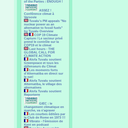
of the Parties : ENOUGH !
ASSEZ !
Conférence climat à
Varsovie
Tuvalu's PM appeals "No
nuclear power as an
alternative to fossil fuels"
by Tuvalu Overview
COP 19 Climate
Capture / Le secteur privé
prend le contrôle sur la
COP19 et le climat
Last hours - THE
GLOBAL CALL FOR
CLIMATE ACTION
Alofa Tuvalu soutient
Greenpeace et tous les
défenseurs du Climat
Les moments forts
d'Alternatiba en direct sur
le net!
Alofa Tuvalu soutient
Alternatiba, le village des
alternatives
Alofa Tuvalu soutient
Reporterre
GIEC : le
changement climatique en
marche, va s'agraver
Les courbes éditées par
le Club de Rome en 1973 !!!
Vibrato - l'émission de
Kent en podcast