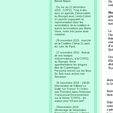
Benoit Mayer.
- Du 1er au 12 décembre
2015 : COP21. Trop à dire
pour un agenda. Observation
au Bourget avec Linda Cohen
et Laurent Leguyader et
representation dans les
assemblées de la coalition et
autres associations par Maria
Vives, notre très jeune amie
catalane.
- 29 novembre 2015 : marche
de la Coalition Climat 21 dans
les rues de Paris.
- 27 novembre 2015 : Retrait
de nos badges
d’observateurs, à la COP21
au Bourget. Nous
appréhendions les longues
files de Copenhagen.
Personne encore sur les lieux.
En 3mn nous avions nos
Sesames.
- 26 novembre 2015 - 14h30 :
Intervention de Gilliane Le
Gallic sur France Tv Outre-
mer Première dans l'émission
Transversal Environnement
sur le thème "COP21 : les
enjeux pour l'Outre-mer".
- 25novembre 2015 :
Vernissage de l’exposition