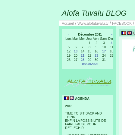
Alofa Tuvalu BLOG
/
/
Accueil
Www.alofatuvalu.tv
FACEBOOK
O
«
Décembre 2011
»
Lun.
Mar.
Mer.
Jeu.
Ven.
Sam.
Dim.
1
2
3
4
5
6
7
8
9
10
11
12
13
14
15
16
17
18
19
20
21
22
23
24
25
26
27
28
29
30
31
08/08/2026
AGENDA !
2016
TIME TO SIT BACK AND
THINK
ENFIN LA POSSIBILITE DE
FAIRE PAUSE POUR
REFLECHIR