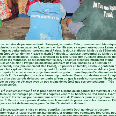
ne centaine de personnes dont : Panapasi, le numéro 2 du gouvernement, historiqu
plusieurs mois en vacances !, est venu en famille avec sa rayonnante épouse Laima, 
fants et petits-enfants ; présent aussi Falesa, le doux et discret Ministre de l’Educati
n épouse l’an dernier, « pace-makerisé » depuis.., l’assistant personnel du Ministre d
e, en famille lui aussi, Tataua, le directeur de la Red Cross dont Gilliane croisait les do
précie les montages, ce fut assurément le cas. Il a fait un discours introductif et une
use conclusion ; Patipati (la meilleure jardinière de l’île), Tineku de la direction de
nnement, Kina (anciennement Red Cross), un policier en famille, Lasalo le gentil fou 
qui a fait exploser Gilliane de rire quand il lui a dit que le vieux monsieur «blasé» (voir
t) qui a lui aussi adoré la projection, avait un grain… ; une floppée d’endimanchés t
rtis de l’office religieux du soir et beaucoup d’enfants. Beaucoup de rires aussi lorsq
ge d’un des canoës de la course tombe à l’eau ou que la seule concurrente fille du c
per au cocotier s’élance avec un peu moins de légèreté que ses compétiteurs… Très
ique soirée.
 été visiblement touché de la proposition de Gilliane de lui donner les masters et une
taine de DVD vierges pour faire des copies à vendre au bénéfice de Red Cross. Avant
il a appelé les médias pour assurer une rediffusion de l’annonce pour la projection du
n. Et Penni nous a permis d’entreposer le matériel de projection et les chaises au F
 juste à côté de la maneapa, pour faciliter l’installation du lundi.
té impeccable sur la mise en place, suppléant la molle Dobi qui devait s’occuper
ter l’écran à l’asso d’aide aux handicapés, et recruter des volontaires Red Cross po
ecteur dvd, projecteur et quelques chaises. La marine australienne a finalement, com