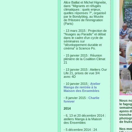
Alice Baillat et Michel Hignette,
dans "Migrants et réfugiés
climatiques : quels enjeux,
quelles réponses ?", organisé
par le Bondyblog, au Musée
de l'Histoire de l'immigration
(Paris)
- 13 mars 2015 : Projection de
"Nuages au Paradis" et débat
dans le cadre d'un cycle de
séminaires sur
"développement durable et
cinéma" à Science Po.
- 15 janvier 2015 : Réunion
plénière de la Coalition Climat
21
- 13 janvier 2015 : Ateliers Our
Life 21, prises de vue 3/4
avec 4D
- 10 janvier 2015 :
Atelier
Manga de rentrée à la
Maison des Ensembles
- 8 janvier 2015 :
Charlie
Nous no
forever
le fagog
semaine
2014
ayons dé
tronche 
- 6, 13 et 20 décembre 2014 :
photogra
ateliers Manga à la Maison
de fruit
des Ensembles
Nos mem
- 5 décembre 2014 : 24