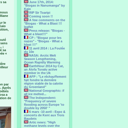
ns sa
June 17th, 2014:
"Biogas in Nanumanga" by
Kaio
e nous
RIP Sir Toaripi
lliane
Coming soon !!
A few comments on the
r le
"Biogas - What a Blast !!!
Kaio
leaflet
ition,
Press release: "Biogas -
What a blast!!!"
CP : "Biogaz pour les
outé
nazes" - "Biogas - What a
 sens
blast !!!"
. ;
11 avril 2014 : La Foulée
sé sa
du 10e
vée «
NASA: Arctic Melt
Season Lengthening,
Ocean Rapidly Warming
ière
EarthHour 2014 by Cat,
illeur
an Alofa Tuvalu active
member in the Uk
AFP : "Le réchauffement
fait fondre la dernière
région stable de la calotte
on par
du Groenland"
e. Après
National Geographic: if
 bébés
all ice melted...
mosa a
The Independent:
ation de
"Frequency of severe
flooding across Europe 'to
double by 2050' "
6 mars -10 avril : Expo &
concerts de Kent aux Trois
Baudets
Artic news: "High
methane levels over the