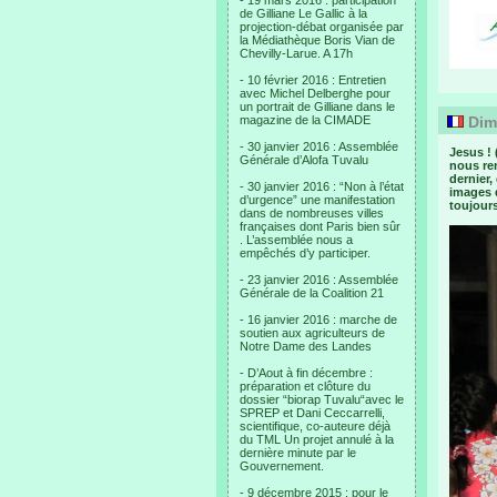
- 19 mars 2016 : participation
de Gilliane Le Gallic à la
projection-débat organisée par
la Médiathèque Boris Vian de
Chevilly-Larue. A 17h
- 10 février 2016 : Entretien
avec Michel Delberghe pour
un portrait de Gilliane dans le
magazine de la CIMADE
Dima
- 30 janvier 2016 : Assemblée
Jesus ! 
Générale d’Alofa Tuvalu
nous ren
dernier,
- 30 janvier 2016 : “Non à l’état
images d
d’urgence” une manifestation
toujour
dans de nombreuses villes
françaises dont Paris bien sûr
. L’assemblée nous a
empêchés d’y participer.
- 23 janvier 2016 : Assemblée
Générale de la Coalition 21
- 16 janvier 2016 : marche de
soutien aux agriculteurs de
Notre Dame des Landes
- D’Aout à fin décembre :
préparation et clôture du
dossier “biorap Tuvalu“avec le
SPREP et Dani Ceccarrelli,
scientifique, co-auteure déjà
du TML Un projet annulé à la
dernière minute par le
Gouvernement.
- 9 décembre 2015 : pour le