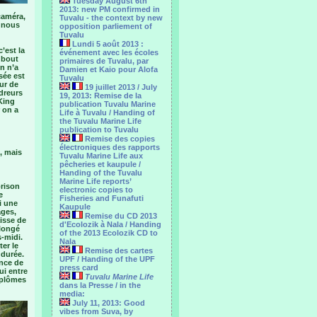
Tuesday August 6th
2013: new PM confirmed in
caméra,
Tuvalu - the context by new
t nous
opposition parliement of
Tuvalu
Lundi 5 août 2013 :
c’est la
événement avec les écoles
 bout
primaires de Tuvalu, par
n n’a
Damien et Kaio pour Alofa
sée est
Tuvalu
eur de
19 juillet 2013 / July
adreurs
19, 2013: Remise de la
 King
publication Tuvalu Marine
r on a
Life à Tuvalu / Handing of
the Tuvalu Marine Life
publication to Tuvalu
Remise des copies
électroniques des rapports
, mais
Tuvalu Marine Life aux
pêcheries et kaupule /
Handing of the Tuvalu
Marine Life reports’
prison
electronic copies to
e
Fisheries and Funafuti
i une
Kaupule
ages,
Remise du CD 2013
isse de
d'Ecolozik à Nala / Handing
plongé
of the 2013 Ecolozik CD to
s-midi.
Nala
er le
Remise des cartes
 durée.
UPF / Handing of the UPF
ence de
press card
ui entre
Tuvalu Marine Life
diplômes
dans la Presse / in the
media:
July 11, 2013: Good
vibes from Suva, by