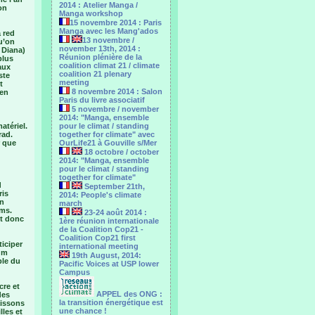
2014 : Atelier Manga /
on
Manga workshop
15 novembre 2014 : Paris
Manga avec les Mang'ados
a red
13 novembre /
u’on
november 13th, 2014 :
 Diana)
Réunion plénière de la
plus
coalition climat 21 / climate
 aux
coalition 21 plenary
ste
meeting
t
8 novembre 2014 : Salon
 en
Paris du livre associatif
5 novembre / november
2014: "Manga, ensemble
atériel.
pour le climat / standing
rad.
together for climate" avec
r que
OurLife21 à Gouville s/Mer
18 octobre / october
2014: "Manga, ensemble
pour le ‎climat / standing
together for climate"
d
September 21th,
ris
2014: People's climate
en
march
lms.
23-24 août 2014 :
it donc
1ère réunion internationale
de la Coalition Cop21 -
Coalition Cop21 first
ticiper
international meeting
mum
19th August, 2014:
ble du
Pacific Voices at USP lower
Campus
cre et
APPEL des ONG :
des
la transition énergétique est
aissons
une chance !
lles et