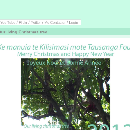
/
/
/
/
/
You Tube
Flickr
Twitter
Me Contacter
Login
ur living Christmas tree..