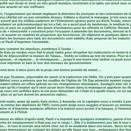
 prêté son écran et Josh un très gentil membre, technicien à la radio, est arrivé avec s
our assurer un son suffisant.
, l’organisation qui devait impliquer la direction du tourisme et des volontaires de l
ous (Alofa) est un peu retombée dessus. Gilliane a réservé la maneapa, (c’est nous q
 assuré que les médias parleront de l’événement (gratos parce qu’Alofa Tuvalu, merci
tendaient un précommuniqué qu’on a fait, on a aussi joué du landernau, le medium le 
 ici, et puis on a préparé des bases d’invitations pour les officiels et l’affiche. Restait
 du « minicomité » constitué pour l’occasion à amender les documents, dresser la li
s et assurer un matériel de projection qui fonctionne. Un déjeuner et quelques allers e
dans les bureaux plus tard, les documents sont validés, Kaio propose de les traduire
 et Paufi d’imprimer l’ensemble.
 sans compter les imprévus, nombreux à Tuvalu :
de Kaio au rendez-vous fixé le jeudi matin pour récupérer les traductions et tester le m
idé de dépoussiérer la maison de Tataua… Dobbi se collera au test de matos. Pour la t
epasser... et repasser… et rererepasser…, jusqu’à une heure trop tardive ce jeudi pou
uisse imprimer et faire le tour des bureaux du gouvernement
rend donc à deux jours de la projo une bonne journée de retard….
nt pas Tuvaluen, impossible de savoir si la traduction est fidèle. On a pris peur quan
Météo) nous a prévenu que les ouailles de l’église de 7th Day adventist avaient comp
evaient refaire un office spécial sur les changements climatiques. Soulagés bien sûr 
nt qu’ils n’avaient qu’à venir poser leurs fesses dans la maneapa et apprécier les fi
 nous ont arrêtées dans la rue pour demander où c’était et à quelle heure, on ne sa
 plus ce qu’ont donné les annonces radios..
edi matin, avant de partir, Kaio inclus, à Amatuku où le capitaine nous a invités à par
er la remise des diplômes de TMTI, notre petit doigt nous suggère d’assurer un mini
ation et d’imprimer quelques affiches à la maison pour poster à la banque, à l’immeu
ment et à l’hôtel.
retour en début d’après-midi, Paufi n’a imprimé que quelques invitations, panne d’en
uche de remplacement n’était pas sur le cargo !.. Elle n’a évidemment pas fait le tour 
es… et tout le monde sera rentré chez soi et en weekend dans une heure.. Nous lui l
ques impressions en croisant les doigts qu’elle fasse son tour.., embarquons des feui