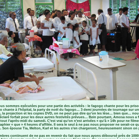
us sommes exécutées pour une partie des activités : le fagogo chante pour les priso
o chante à l’hôpital, la party de noël du fagogo… 3 demi journées de tournage sur u
, la projection et les copies DVD, on ne peut pas dire qu’on les lèse… bien que… nou
claré forfait pour les deux autres festivités prévues… Bein pourtant, Amosa nous a fa
tout l’après-midi du samedi. C’est vrai qu’on n’est arrivées « qu’à » 14h pour ne filme
phier « que » 4 heures d’affilée. Il sera le seul à ne pas nous proposer ne serait-ce q
s. Son épouse Tia, Melton, Karl et les autres s’en chargeront, heureusement sinon on p
bres continuent de ne pas en revenir du fait que nous ayons déboursé près de 1000 