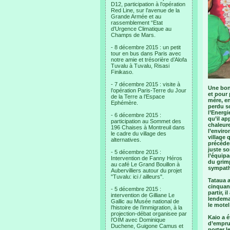
D12, participation à l’opération
Red Line, sur l’avenue de la
Grande Armée et au
rassemblement “Etat
d’Urgence Climatique au
Champs de Mars.
- 8 décembre 2015 : un petit
tour en bus dans Paris avec
notre amie et trésorière d’Alofa
Tuvalu à Tuvalu, Risasi
Finikaso.
- 7 décembre 2015 : visite à
Une bon
l’opération Paris-Terre du Jour
et pour 
de la Terre a l’Espace
mère, en
Ephémère.
perdu so
l’Energi
- 6 décembre 2015 :
qu’il ap
participation au Sommet des
chaleure
196 Chaises à Montreuil dans
l’enviro
le cadre du village des
village 
alternatives.
précéden
juste so
- 5 décembre 2015 :
l’équipa
Intervention de Fanny Héros
du grim
au café Le Grand Bouillon à
sympath
Aubervilliers autour du projet
"Tuvalu: ici / ailleurs".
Tataua a
cinquan
- 5 décembre 2015 :
partir, 
intervention de Gilliane Le
lendemai
Gallic au Musée national de
le motel
l’histoire de l’immigration, à la
projection-débat organisee par
Kaio a é
l’OIM avec Dominique
d’emprun
Duchene, Guigone Camus et
porter l