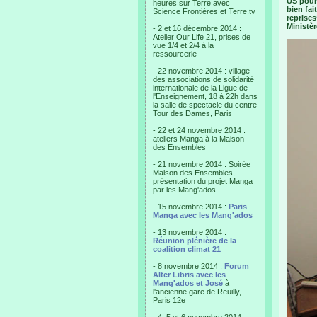
US pour
heures sur Terre avec
bien fai
Science Frontières et Terre.tv
reprises
Ministèr
- 2 et 16 décembre 2014 :
Atelier Our Life 21, prises de
vue 1/4 et 2/4 à la
ressourcerie
- 22 novembre 2014 : village
des associations de solidarité
internationale de la Ligue de
l'Enseignement, 18 à 22h dans
la salle de spectacle du centre
Tour des Dames, Paris
- 22 et 24 novembre 2014 :
ateliers Manga à la Maison
des Ensembles
- 21 novembre 2014 : Soirée
Maison des Ensembles,
présentation du projet Manga
par les Mang'ados
- 15 novembre 2014 :
Paris
Manga avec les Mang'ados
- 13 novembre 2014 :
Réunion plénière de la
coalition climat 21
- 8 novembre 2014 :
Forum
Alter Libris avec les
Mang'ados et José
à
l'ancienne gare de Reuilly,
Paris 12e