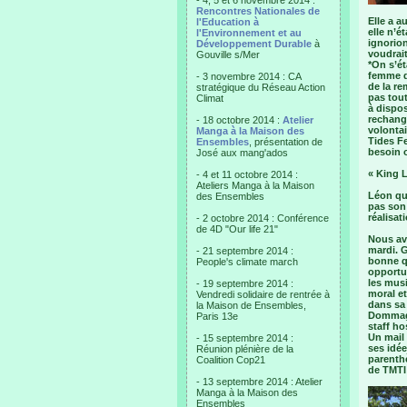
- 4, 5 et 6 novembre 2014 :
Rencontres Nationales de
Elle a a
l'Education à
elle n’é
l'Environnement et au
ignorion
Développement Durable
à
voudrait
Gouville s/Mer
*On s’ét
femme de
- 3 novembre 2014 : CA
de la re
stratégique du Réseau Action
pas tout
Climat
à dispos
rechange
- 18 octobre 2014 :
Atelier
volontai
Manga à la Maison des
Tides Fe
Ensembles
, présentation de
besoin o
José aux mang'ados
« King 
- 4 et 11 octobre 2014 :
Ateliers Manga à la Maison
Léon qui
des Ensembles
pas son 
réalisat
- 2 octobre 2014 : Conférence
de 4D "Our life 21"
Nous avo
mardi. G
- 21 septembre 2014 :
bonne qu
People's climate march
opportun
les mus
- 19 septembre 2014 :
moral et
Vendredi solidaire de rentrée à
dans sa 
la Maison de Ensembles,
Dommage,
Paris 13e
staff ho
Un mail 
- 15 septembre 2014 :
ses idée
Réunion plénière de la
parenthè
Coalition Cop21
de TMTI 
- 13 septembre 2014 : Atelier
Manga à la Maison des
Ensembles