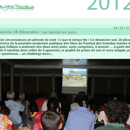
23 / 12 / 11
nche 18 Décembre : ça speed un peu..
(de circonstances en période de noël ☺) que le temps file ! Ce dimanche soir, 18 déc
trons de la première projection publique des films du Festival des Grandes marées d
 que Gilliane a aisément mis deux mois plein, nuits comprises, à monter … à partir de
e 5 caméras dont celles de 4 apprentis, ie qualité de prises de vue et sons inégale, p
s synchrone… un challenge donc...