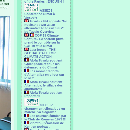
n a
of the Parties : ENOUGH !
à deux
om du
ASSEZ !
Conférence climat à
Varsovie
Tuvalu's PM appeals "No
nuclear power as an
alternative to fossil fuels"
by Tuvalu Overview
COP 19 Climate
Capture / Le secteur privé
prend le contrôle sur la
COP19 et le climat
Last hours - THE
GLOBAL CALL FOR
CLIMATE ACTION
Alofa Tuvalu soutient
Greenpeace et tous les
défenseurs du Climat
Les moments forts
d'Alternatiba en direct sur
le net!
Alofa Tuvalu soutient
Alternatiba, le village des
alternatives
Alofa Tuvalu soutient
Reporterre
GIEC : le
changement climatique en
marche, va s'agraver
Les courbes éditées par
le Club de Rome en 1973 !!!
Vibrato - l'émission de
Kent en podcast