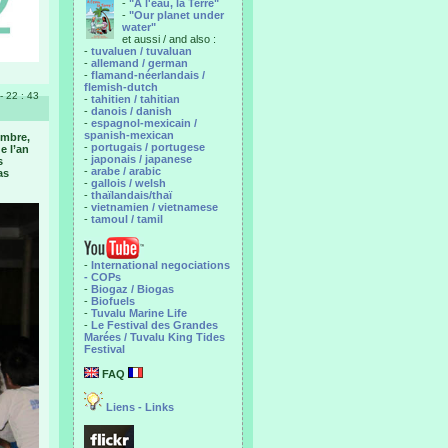
-
"A l'eau, la Terre"
-
"Our planet under
water"
et aussi / and also :
-
tuvaluen / tuvaluan
-
allemand / german
-
flamand-néerlandais /
flemish-dutch
 - 22 : 43
-
tahitien / tahitian
-
danois / danish
-
espagnol-mexicain /
spanish-mexican
embre,
-
portugais / portugese
e l’an
-
japonais / japanese
s
-
arabe / arabic
as
-
gallois / welsh
-
thaïlandais/thaï
-
vietnamien / vietnamese
-
tamoul / tamil
-
International negociations
- COPs
-
Biogaz / Biogas
-
Biofuels
-
Tuvalu Marine Life
-
Le Festival des Grandes
Marées / Tuvalu King Tides
Festival
FAQ
Liens - Links