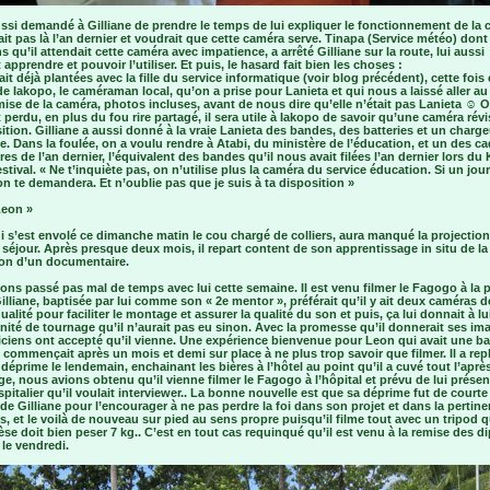
ussi demandé à Gilliane de prendre le temps de lui expliquer le fonctionnement de la 
tait pas là l’an dernier et voudrait que cette caméra serve. Tinapa (Service météo) don
s qu’il attendait cette caméra avec impatience, a arrêté Gilliane sur la route, lui aussi
 apprendre et pouvoir l’utiliser. Et puis, le hasard fait bien les choses :
ait déjà plantées avec la fille du service informatique (voir blog précédent), cette fois 
 Iakopo, le caméraman local, qu’on a prise pour Lanieta et qui nous a laissé aller au
mise de la caméra, photos incluses, avant de nous dire qu’elle n’était pas Lanieta ☺ O
 perdu, en plus du fou rire partagé, il sera utile à Iakopo de savoir qu’une caméra révi
ition. Gilliane a aussi donné à la vraie Lanieta des bandes, des batteries et un charg
. Dans la foulée, on a voulu rendre à Atabi, du ministère de l’éducation, et un des c
res de l’an dernier, l’équivalent des bandes qu’il nous avait filées l’an dernier lors du
stival. « Ne t’inquiète pas, on n’utilise plus la caméra du service éducation. Si un jou
n te demandera. Et n’oublie pas que je suis à ta disposition »
Leon »
 s’est envolé ce dimanche matin le cou chargé de colliers, aura manqué la projection
séjour. Après presque deux mois, il repart content de son apprentissage in situ de la
ion d’un documentaire.
ns passé pas mal de temps avec lui cette semaine. Il est venu filmer le Fagogo à la 
illiane, baptisée par lui comme son « 2e mentor », préférait qu’il y ait deux caméras d
alité pour faciliter le montage et assurer la qualité du son et puis, ça lui donnait à lu
ité de tournage qu’il n’aurait pas eu sinon. Avec la promesse qu’il donnerait ses im
iciens ont accepté qu’il vienne. Une expérience bienvenue pour Leon qui avait une ba
 commençait après un mois et demi sur place à ne plus trop savoir que filmer. Il a re
déprime le lendemain, enchainant les bières à l’hôtel au point qu’il a cuvé tout l’aprè
 nous avions obtenu qu’il vienne filmer le Fagogo à l’hôpital et prévu de lui présent
spitalier qu’il voulait interviewer.. La bonne nouvelle est que sa déprime fut de courte
de Gilliane pour l’encourager à ne pas perdre la foi dans son projet et dans la pertin
s, et le voilà de nouveau sur pied au sens propre puisqu’il filme tout avec un tripod q
se doit bien peser 7 kg.. C’est en tout cas requinqué qu’il est venu à la remise des 
le vendredi.