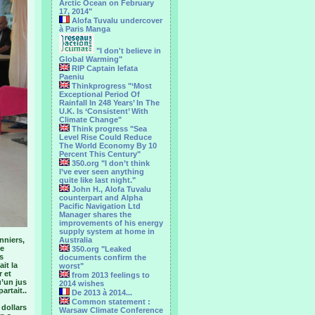
Arctic Ocean on February
17, 2014"
Alofa Tuvalu undercover
à Paris Manga
"I don't believe in
Global Warming"
RIP Captain Iefata
Paeniu
Thinkprogress "‘Most
Exceptional Period Of
Rainfall In 248 Years’ In The
U.K. Is ‘Consistent’ With
Climate Change"
Think progress "Sea
Level Rise Could Reduce
The World Economy By 10
Percent This Century"
350.org "I don’t think
I’ve ever seen anything
quite like last night."
John H., Alofa Tuvalu
counterpart and Alpha
Pacific Navigation Ltd
Manager shares the
improvements of his energy
supply system at home in
nniers,
Australia
ne
350.org "Leaked
s
documents confirm the
it la
worst"
r et
from 2013 feelings to
u’un jus
2014 wishes
artait..
De 2013 à 2014...
Common statement :
dollars
Warsaw Climate Conference