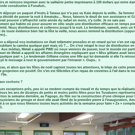
iers et rentrons imprimer avec la vaillante petite imprimante à 100 dollars qui entre da
nnée consécutive à Funafuti..
t déposer un paquet d’invits à Tataua qui n’a pas vu Kaio depuis la veille.. Sa femm
l a décidé de passer la nuit à Amatuku… Nous, faisons le deuil de son assistance et Gi
rait pouvoir s’affranchir cette année du safari en moto, s’y colle. Je ne sais pas
ment qui habite où pour assurer en vélo seule une distribution efficace en temps pou
mité. Nous distribuerons et collerons jusqu’à la nuit. Le lendemain, samedi, avec un 
t de toute évidence bien fait la fête la veille, nous avons terminé la distribution (oppos
tc)..
 a déposé nos invitations on était tellement pressées et en retard qu’on s’en est raj
ubliant la caméra quelque part mais où ?… On s’est retapé le tour de distribution en
. Aux médias, Melali a appelé PWD où nous venions de passer, tout le monde est parti.
 mari de Melali a appelé les affaires étrangères expliquant que « Miss gilliane avait lais
uelque part ». Le lendemain Gilliane croise une fille qui lui demande si elle l’a retrou
oyé le message à tout le gouvernement par l’intranet ». Oups.. ☺
cas, et alors que les fêtes de noël captent toutes les attentions, le bilan de cette prem
e projection est positif. On s’en est félicitées d’un repas de crevettes à l’ail dans le me
l’île.
 aux cochons ?
es exceptions près, peu ici se rendent compte du travail et du temps que la réalisati
 tous les ans de dizaines de petits et moins petits films pour les Tuvaluens représent
ction la semaine dernière, au Fagogo, du film sur la construction d’une clinique pour
musiciens du groupe et dont elle avait filmé de la première pierre à l’inauguration, A
à ce que nous filmions toutes leurs activités de la semaine pour faire « Ze » compil
1.