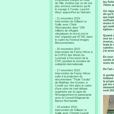
Empreintes d’Argos à l’Hotel
les fich
de Ville, invitées par un de nos
7ième a
plus anciens membres qui fit
le voyage à Tuvalu, Laurent
On repar
Weyl, aujourd’hui au Vietnam.
dit qu’i
qui espé
- 21 novembre 2015 :
suffisam
Intervention de Gilliane Le
moins li
Gallic avec Chloé
qui avai
Vlassopoulos dans "200
églises e
millions de réfugiés
climatiques et moi et moi et
Quand on
moi" organisé par ATTAC dans
une en o
le cadre du Festival Images
inverse.
Mouvementées.
Isaia le
caméra q
- 20 novembre 2015 :
j’ai env
Intervention de Fanny Héros à
la COP21 des Monts du
En tout 
Lyonnais à l'occasion de la
soirée d
COP, pendant la semaine de
resto de 
solidarité internationale.
De l’art
- 17 novembre 2015 :
Intervention de Fanny Héros
A quelqu
suite à la projection du
Gilliane
documentaire "Thule Tuvalu"
la proje
de Matthias Von Gunten, à
par les 
Condé-sur-Vire dans le cadre
demandé 
d'une série de ciné-débats
noël 201
organisés par la Ligue de
l'Enseignement en partenariat
avec le Conseil Régional de
Basse-Normandie.
- 19 octobre 2015 :
Intervention de Gilliane Le
Gallic avec Christel Cournil,