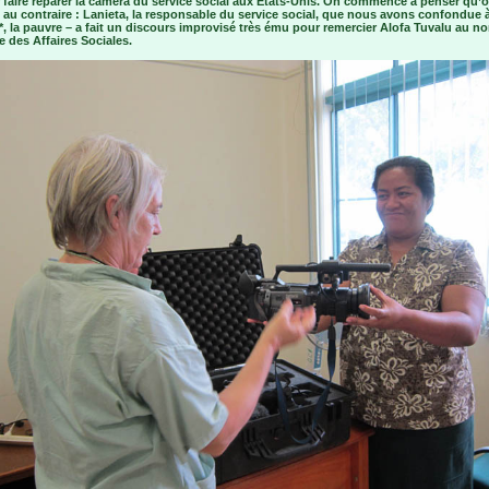
 faire réparer la caméra du service social aux Etats-Unis. On commence à penser qu’o
t au contraire : Lanieta, la responsable du service social, que nous avons confondue 
*, la pauvre – a fait un discours improvisé très ému pour remercier Alofa Tuvalu au n
e des Affaires Sociales.