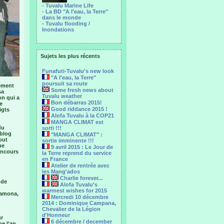
- Tuvalu Marine Life
- La BD "A l'eau, la Terre"
dans le monde
- Tuvalu flooding /
Inondations
Sujets les plus récents
Funafuti-Tuvalu's new look
"A l'eau, la Terre"
poursuit sa route
ement
Some fresh news about
sa
Tuvalu weather
on qui a
Bon débarras 2015!
e
Good riddance 2015 !
igts
Alofa Tuvalu à la COP21
MANGA CLIMAT est
du
sorti !!!
 blog
"MANGA CLIMAT" :
out
sortie imminente !!!
ue
9 avril 2015 : Le Jour de
oncours
la Terre reprend du service
en France
Atelier de rentrée avec
les Mang'ados
Charlie forever...
 de
Alofa Tuvalu's
warmest wishes for 2015
ilamona,
Mercredi 10 décembre
2014 : Dominique Campana,
Chevalier de la Légion
d'Honneur
ur
6 décembre / december
me l’an