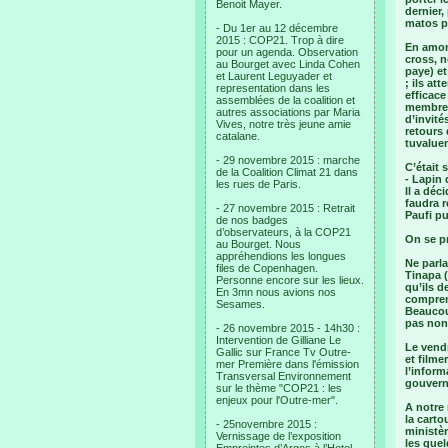
Benoit Mayer.
dernier,
matos p
- Du 1er au 12 décembre
2015 : COP21. Trop à dire
En amont
pour un agenda. Observation
cross, n
au Bourget avec Linda Cohen
paye) et
et Laurent Leguyader et
; ils at
representation dans les
efficace
assemblées de la coalition et
membres
autres associations par Maria
d’invité
Vives, notre très jeune amie
retours 
catalane.
tuvaluen
- 29 novembre 2015 : marche
C’était
de la Coalition Climat 21 dans
- Lapin 
les rues de Paris.
Il a déc
faudra r
- 27 novembre 2015 : Retrait
Paufi p
de nos badges
d’observateurs, à la COP21
On se p
au Bourget. Nous
appréhendions les longues
Ne parla
files de Copenhagen.
Tinapa (
Personne encore sur les lieux.
qu’ils d
En 3mn nous avions nos
comprena
Sesames.
Beaucoup
pas non
- 26 novembre 2015 - 14h30 :
Intervention de Gilliane Le
Le vendr
Gallic sur France Tv Outre-
et film
mer Première dans l'émission
l’inform
Transversal Environnement
gouverne
sur le thème "COP21 : les
enjeux pour l'Outre-mer".
A notre 
la carto
- 25novembre 2015 :
ministèr
Vernissage de l’exposition
les quel