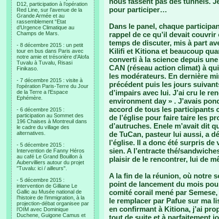
nous fassent pas des tunnels. Je 
D12, participation à l’opération
pour participer…
Red Line, sur l’avenue de la
Grande Armée et au
rassemblement “Etat
Dans le panel, chaque participan
d’Urgence Climatique au
Champs de Mars.
rappel de ce qu’il devait couvri
temps de discuter, mis à part av
- 8 décembre 2015 : un petit
Kilifi et Kitiona et beaucoup qu
tour en bus dans Paris avec
notre amie et trésorière d’Alofa
converti à la science depuis un
Tuvalu à Tuvalu, Risasi
CAN (réseau action climat) à qui
Finikaso.
les modérateurs. En dernière min
- 7 décembre 2015 : visite à
précédent puis les jours suivan
l’opération Paris-Terre du Jour
d’impairs avec lui. J’ai cru le re
de la Terre a l’Espace
Ephémère.
environment day » . J’avais pond
accord de tous les participants c
- 6 décembre 2015 :
participation au Sommet des
de l’église pour faire taire les p
196 Chaises à Montreuil dans
d’autruches. Enele m’avait dit qu’
le cadre du village des
alternatives.
de TuCan, pasteur lui aussi, a d
l’église. Il a donc été surpris de
- 5 décembre 2015 :
sien. A l’entracte thé/sandwiche
Intervention de Fanny Héros
au café Le Grand Bouillon à
plaisir de le rencontrer, lui de 
Aubervilliers autour du projet
"Tuvalu: ici / ailleurs".
A la fin de la réunion, où notre 
- 5 décembre 2015 :
point de lancement du mois pou
intervention de Gilliane Le
comité corail mené par Semese, 
Gallic au Musée national de
l’histoire de l’immigration, à la
le remplacer par Pafue sur ma li
projection-débat organisee par
en confirmant à Kitiona, j’ai pro
l’OIM avec Dominique
Duchene, Guigone Camus et
tout de suite et à parfaitement 