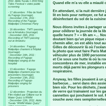
2011: Alofa Tuvalu « 2010 King
Quand elle m’a vu elle a miaulé de
Tides Festival » video public
screening
En attendant, si la nuit dernière
- 17 décembre : Fête de Noël
lit en bois pour nettoyer, ce fut
du Fagogo (tournage)
-
December 17th, 2011 :
désinfectant du sol de la cuisine
Recording of the Fagogo
Malipolipo Christmas Party
Nous étions invites à partager 
- 16 décembre : TMTI passing
pour célébrer la journée de la li
out at Amatuku (tournage)
quelle heure ? » « 6h am »… No
-
December 16th, 2011 :
Recording of TMTI passing
doutant bien qu’un pique nique 
out at Amatuku
chemin aller, on est allés tout au
- 14 décembre : Fagogo
Gilles de découvrir là où l’océan
Malipolipo chantent à l'hôpital
la photo que veut faire Paris Mat
(tournage)
véhiculer plus de 1000 personnes
-
December 14th, 2011 :
Recording of Fagogo
et Cie sous une hutte là où la r
Malipolipo singing at the
concombres de mer, installée en 2
hospital
morts déjà parmi les plongeurs q
- 13 décembre : Fagogo
respiratoire.
Malipolipo chantent pour les
prisonniers (tournage)
-
December 13th, 2011:
Anyway, les filles jouaient à un 
Recording of Fagogo
barbecue… servi dans des assiet
Malipolipo singing for
prisoners
bien sûr. Pour les déchets, j’av
de verre qui trainaient sur les ga
- 12 décembre : Projection du
Film réalisé par Gilliane sur le
cannettes qui jonchaient le sol. 
Water Quizz à IRWM
couche avec mes sempiternelles l
-
December 12th, 2011: Alofa
Tuvalu "IRWM Water Quizz"