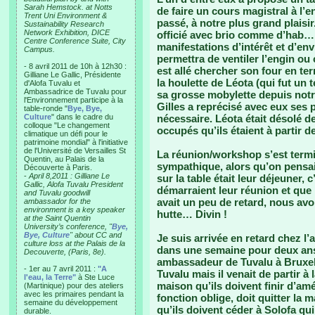
Sarah Hemstock. at Notts
de faire un cours magistral à l’e
Trent Uni Environment &
passé, à notre plus grand plaisir
Sustainability Research
Network Exhibition, DICE
officié avec brio comme d’hab…
Centre Conference Suite, City
manifestations d’intérêt et d’en
Campus.
permettra de ventiler l’engin ou
- 8 avril 2011 de 10h à 12h30 :
est allé chercher son four en t
Gilliane Le Gallic, Présidente
la houlette de Léota (qui fut un 
d'Alofa Tuvalu et
Ambassadrice de Tuvalu pour
sa grosse mobylette depuis notre 
l'Environnement participe à la
Gilles a reprécisé avec eux ses pl
table-ronde "
Bye, Bye,
Culture
" dans le cadre du
nécessaire. Léota était désolé d
colloque "Le changement
occupés qu’ils étaient à partir 
climatique un défi pour le
patrimoine mondial" à l'initiative
de l'Université de Versailles St
La réunion/workshop s’est termi
Quentin, au Palais de la
sympathique, alors qu’on pensai
Découverte à Paris.
-
April 8,2011 : Gilliane Le
sur la table était leur déjeuner, c
Gallic, Alofa Tuvalu President
démarraient leur réunion et que 
and Tuvalu goodwill
avait un peu de retard, nous avo
ambassador for the
environment is a key speaker
hutte… Divin !
at the Saint Quentin
University’s conference, "
Bye,
Bye, Culture
" about CC and
Je suis arrivée en retard chez l
culture loss at the Palais de la
dans une semaine pour deux ans
Decouverte, (Paris, 8e).
ambassadeur de Tuvalu à Bruxel
- 1er au 7 avril 2011 :
"A
Tuvalu mais il venait de partir à
l'eau, la Terre"
à Ste Luce
maison qu’ils doivent finir d’am
(Martinique) pour des ateliers
avec les primaires pendant la
fonction oblige, doit quitter la 
semaine du développement
qu’ils doivent céder à Solofa qu
durable.