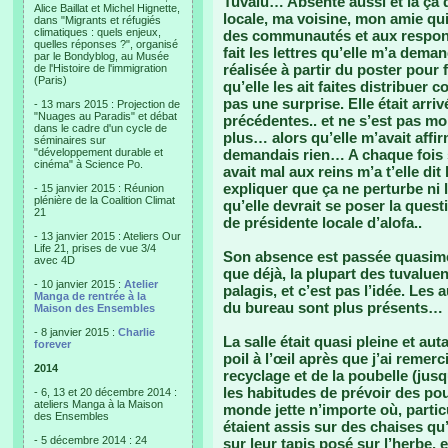
Tuvalu… Absente aussi et là ça 
Alice Baillat et Michel Hignette,
locale, ma voisine, mon amie qui 
dans "Migrants et réfugiés
climatiques : quels enjeux,
des communautés et aux respons
quelles réponses ?", organisé
fait les lettres qu’elle m’a dema
par le Bondyblog, au Musée
réalisée à partir du poster pour f
de l'Histoire de l'immigration
(Paris)
qu’elle les ait faites distribuer 
pas une surprise. Elle était arr
- 13 mars 2015 : Projection de
"Nuages au Paradis" et débat
précédentes.. et ne s’est pas mon
dans le cadre d'un cycle de
plus… alors qu’elle m’avait affirm
séminaires sur
"développement durable et
demandais rien… A chaque fois so
cinéma" à Science Po.
avait mal aux reins m’a t’elle di
expliquer que ça ne perturbe ni 
- 15 janvier 2015 : Réunion
plénière de la Coalition Climat
qu’elle devrait se poser la quest
21
de présidente locale d’alofa..
- 13 janvier 2015 : Ateliers Our
Life 21, prises de vue 3/4
Son absence est passée quasime
avec 4D
que déjà, la plupart des tuvaluen
- 10 janvier 2015 :
Atelier
palagis, et c’est pas l’idée. Le
Manga de rentrée à la
du bureau sont plus présents… 
Maison des Ensembles
- 8 janvier 2015 :
Charlie
La salle était quasi pleine et au
forever
poil à l’œil après que j’ai remer
2014
recyclage et de la poubelle (jus
les habitudes de prévoir des pou
- 6, 13 et 20 décembre 2014 :
ateliers Manga à la Maison
monde jette n’importe où, partic
des Ensembles
étaient assis sur des chaises qu
- 5 décembre 2014 : 24
sur leur tapis posé sur l’herbe, 