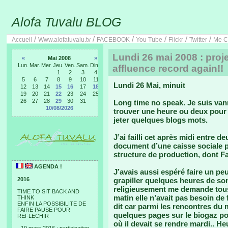
Alofa Tuvalu BLOG
/
/
/
/
/
/
Accueil
Www.alofatuvalu.tv
FACEBOOK
You Tube
Flickr
Twitter
Me C
Lundi 26 mai 2008 : proj
«
Mai 2008
»
Lun.
Mar.
Mer.
Jeu.
Ven.
Sam.
Dim.
affluence record again!!
1
2
3
4
5
6
7
8
9
10
11
Lundi 26 Mai, minuit
12
13
14
15
16
17
18
19
20
21
22
23
24
25
26
27
28
29
30
31
Long time no speak. Je suis van
10/08/2026
trouver une heure ou deux pour
jeter quelques blogs mots.
J’ai failli cet après midi entre d
document d’une caisse sociale 
structure de production, dont Fa
AGENDA !
J’avais aussi espéré faire un p
2016
grapiller quelques heures de so
religieusement me demande tous l
TIME TO SIT BACK AND
matin elle n’avait pas besoin de
THINK
ENFIN LA POSSIBILITE DE
dit car parmi les rencontres du
FAIRE PAUSE POUR
quelques pages sur le biogaz po
REFLECHIR
où il devait se rendre mardi.. He