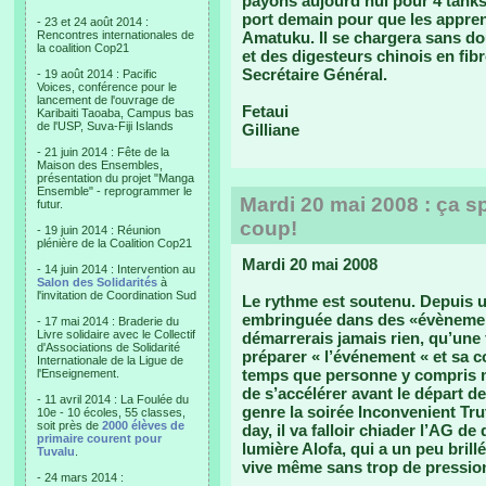
payons aujourd’hui pour 4 tanks
port demain pour que les appren
- 23 et 24 août 2014 :
Rencontres internationales de
Amatuku. Il se chargera sans do
la coalition Cop21
et des digesteurs chinois en fib
Secrétaire Général.
- 19 août 2014 : Pacific
Voices, conférence pour le
lancement de l'ouvrage de
Fetaui
Karibaiti Taoaba, Campus bas
de l'USP, Suva-Fiji Islands
Gilliane
- 21 juin 2014 : Fête de la
Maison des Ensembles,
présentation du projet "Manga
Ensemble" - reprogrammer le
Mardi 20 mai 2008 : ça s
futur.
coup!
- 19 juin 2014 : Réunion
plénière de la Coalition Cop21
Mardi 20 mai 2008
- 14 juin 2014 : Intervention au
Salon des Solidarités
à
l'invitation de Coordination Sud
Le rythme est soutenu. Depuis u
embringuée dans des «évènement
- 17 mai 2014 : Braderie du
Livre solidaire avec le Collectif
démarrerais jamais rien, qu’une fo
d'Associations de Solidarité
préparer « l’événement « et sa
Internationale de la Ligue de
temps que personne y compris 
l'Enseignement.
de s’accélérer avant le départ 
- 11 avril 2014 : La Foulée du
genre la soirée Inconvenient Tru
10e - 10 écoles, 55 classes,
soit près de
2000 élèves de
day, il va falloir chiader l’AG d
primaire courent pour
lumière Alofa, qui a un peu bril
Tuvalu
.
vive même sans trop de pressio
- 24 mars 2014 :