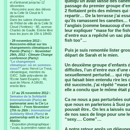
quelqu’un avait laissé des canet
et d’artisanat jusqu’au 12
passage du premier groupe d’enf
décembre.
- Rencontre avec des élèves
2 flottaient près des mômes qui 
de la Celle St Cloud le 5
repartir… De la terrasse j’ai essa
décembre
Dans les salons d’exposition
qu’ils ramassent les canettes…
de l’Hôtel de ville de la Celle St
l’anglais (comme beaucoup d’enf
Cloud (Yvelines) - 8E, avenue
leur expliquer “mase for the f
Charles de Gaulle. Entrée libre
tous les jours de 15h à 18h00.
d’entre eux a repêché un sac pl
fish too”…
- 29 novembre 2012 :
Rencontre-débat sur les
changements climatiques à
Puis je suis remontée lister gros
Pantin (Paris) /
- November
départ de Sarah et le mien.
29th, 2012 : Climate Change
conference (Paris)
:
"Le changement
Un deuxième groupe d’enfants da
climatique: où en sommes-
nous?"
avec Hervé Le Treut,
difficiles, l’un d’entre eux d’une
climatologue, membre du
sexuellement perturbé… qui répé
GIEC. Salle polyvalente de
l’Ecole Saint-Exupéry - 40,
qui faisait bien entendu rire le
quai de l’Aisne. A 18h30,
été succincte, j’ai répété “mase
entrée libre.
elle a conclu que le môme était
- 17 au 25 novembre 2012 :
Semaine de la Solidarité
Ca ne nous a pas perturbées o
Internationale (Paris)
en
partenariat avec la Cie Le
que nous en parlerions à Susi pou
Makila /
- From November
pouvait être.. On les a laissés 
17th to 25th :
International
de nos sacs de linge pour une 
Solidarity Week (Paris)
in
partnership with la Cie Le
“sexy…. Come”…
Makila
:
- Exposition photographique :
Tuvalu, la première nation du
A notre retour après un déjeune