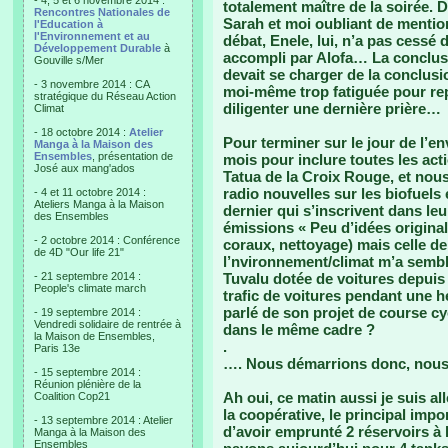
- 4, 5 et 6 novembre 2014 :
totalement maître de la soirée.
Rencontres Nationales de
Sarah et moi oubliant de mentio
l'Education à
l'Environnement et au
débat, Enele, lui, n’a pas cessé
Développement Durable
à
accompli par Alofa… La conclusi
Gouville s/Mer
devait se charger de la conclusi
- 3 novembre 2014 : CA
moi-même trop fatiguée pour rep
stratégique du Réseau Action
diligenter une dernière prière…
Climat
- 18 octobre 2014 :
Atelier
Pour terminer sur le jour de l’e
Manga à la Maison des
Ensembles
, présentation de
mois pour inclure toutes les act
José aux mang'ados
Tatua de la Croix Rouge, et nou
radio nouvelles sur les biofuels
- 4 et 11 octobre 2014 :
Ateliers Manga à la Maison
dernier qui s’inscrivent dans le
des Ensembles
émissions « Peu d’idées original
- 2 octobre 2014 : Conférence
coraux, nettoyage) mais celle d
de 4D "Our life 21"
l’nvironnement/climat m’a semblé 
- 21 septembre 2014 :
Tuvalu dotée de voitures depuis 
People's climate march
trafic de voitures pendant une h
parlé de son projet de course cy
- 19 septembre 2014 :
Vendredi solidaire de rentrée à
dans le même cadre ?
la Maison de Ensembles,
.
Paris 13e
…. Nous démarrions donc, nous, 
- 15 septembre 2014 :
Réunion plénière de la
Ah oui, ce matin aussi je suis al
Coalition Cop21
la coopérative, le principal impo
- 13 septembre 2014 : Atelier
d’avoir emprunté 2 réservoirs à 
Manga à la Maison des
Ensembles