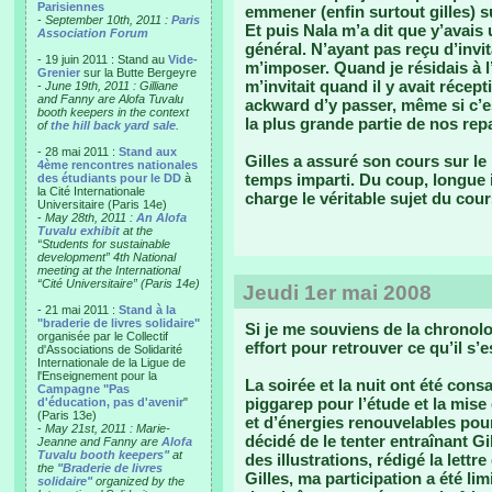
Parisiennes
emmener (enfin surtout gilles) 
-
September 10th, 2011 :
Paris
Et puis Nala m’a dit que y’avais 
Association Forum
général. N’ayant pas reçu d’invita
- 19 juin 2011 : Stand au
Vide-
m’imposer. Quand je résidais à l
Grenier
sur la Butte Bergeyre
m’invitait quand il y avait récept
-
June 19th, 2011 : Gilliane
and Fanny are Alofa Tuvalu
ackward d’y passer, même si c’e
booth keepers in the context
la plus grande partie de nos repa
of
the hill back yard sale
.
- 28 mai 2011 :
Stand aux
Gilles a assuré son cours sur le
4ème rencontres nationales
temps imparti. Du coup, longue i
des étudiants pour le DD
à
la Cité Internationale
charge le véritable sujet du cour
Universitaire (Paris 14e)
-
May 28th, 2011 :
An Alofa
Tuvalu exhibit
at the
“Students for sustainable
development” 4th National
meeting at the International
“Cité Universitaire” (Paris 14e)
Jeudi 1er mai 2008
- 21 mai 2011 :
Stand à la
"braderie de livres solidaire"
Si je me souviens de la chronolog
organisée par le Collectif
effort pour retrouver ce qu’il s’e
d'Associations de Solidarité
Internationale de la Ligue de
l'Enseignement pour la
La soirée et la nuit ont été con
Campagne "Pas
piggarep pour l’étude et la mise
d'éducation, pas d'avenir
"
(Paris 13e)
et d’énergies renouvelables pour
-
May 21st, 2011 : Marie-
décidé de le tenter entraînant Gi
Jeanne and Fanny are
Alofa
Tuvalu booth keepers"
at
des illustrations, rédigé la let
the
"Braderie de livres
Gilles, ma participation a été li
solidaire"
organized by the