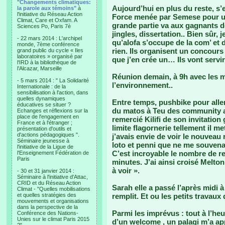
"Changements climatiques:
Aujourd’hui en plus du reste, s’
la parole aux témoins"
à
l'initiative du Réseau Action
Force menée par Semese pour u
Climat, Care et Oxfam. A
grande partie va aux gagnants d
Sciences Po, Paris 7è
jingles, dissertation.. Bien sûr, 
- 22 mars 2014 : L'archipel
qu’alofa s’occupe de la com’ et 
monde, 7ème conférence
rien. Ils organisent un concours
grand public du cycle « Iles
laboratoires » organisé par
que j’en crée un… Ils vont servi
l'IRD à la bibliothèque de
l’Alcazar, Marseille
Réunion demain, à 9h avec les mê
- 5 mars 2014 : " La Solidarité
l’environnement..
Internationale : de la
sensibilisation à l'action, dans
quelles dynamiques
Entre temps, pushbike pour aller
éducatives se situer ?
du matos à Teu des community af
Echanges et réflexions sur la
place de l'engagement en
remercié Kilifi de son invitation g
France et à l'étranger ;
limite flagornerie tellement il me
présentation d'outils et
d'actions pédagogiques ".
j’avais envie de voir le nouveau 
Séminaire jeunesse à
loto et penni que ne me souvena
l'initiative de la Ligue de
C’est incroyable le nombre de r
l'Enseignement Fédération de
Paris
minutes. J’ai ainsi croisé Melton,
à voir ».
- 30 et 31 janvier 2014 :
Séminaire à l'initiative d'Attac,
CRID et du Réseau Action
Sarah elle a passé l’après midi à
Climat - "Quelles mobilisations
et quelles stratégies des
remplit. Et ou les petits trava
mouvements et organisations
dans la perspective de la
Parmi les imprévus : tout à l’heu
Conférence des Nations-
Unies sur le climat Paris 2015
d’un welcome , un palagi m’a app