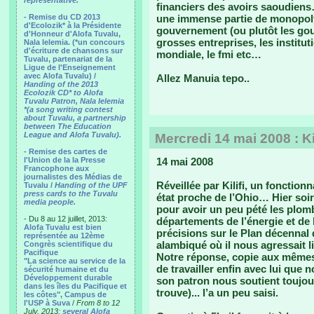
representative.
financiers des avoirs saoudiens
- Remise du CD 2013
une immense partie de monopoly o
d'Ecolozik* à la Présidente
gouvernement (ou plutôt les gou
d'Honneur d'Alofa Tuvalu,
grosses entreprises, les institu
Nala Ielemia. (*un concours
d'écriture de chansons sur
mondiale, le fmi etc…
Tuvalu, partenariat de la
Ligue de l'Enseignement
avec Alofa Tuvalu) /
Allez Manuia tepo..
Handing of the 2013
Ecolozik CD* to Alofa
Tuvalu Patron, Nala Ielemia
*(a song writing contest
about Tuvalu, a partnership
between The Education
League and Alofa Tuvalu).
Mercredi 14 mai 2008 : Ki
- Remise des cartes de
l'Union de la la Presse
14 mai 2008
Francophone aux
journalistes des Médias de
Réveillée par Kilifi, un fonctio
Tuvalu /
Handing of the UPF
press cards to the Tuvalu
état proche de l’Ohio… Hier soir i
media people.
pour avoir un peu pété les plom
- Du 8 au 12 juillet, 2013:
départements de l’énergie et de 
Alofa Tuvalu est bien
précisions sur le Plan décenna
représentée au 12ème
alambiqué où il nous agressait l
Congrès scientifique du
Pacifique
Notre réponse, copie aux mêmes, 
"La science au service de la
de travailler enfin avec lui que
sécurité humaine et du
Développement durable
son patron nous soutient toujour
dans les îles du Pacifique et
trouve)... l’a un peu saisi.
les côtes", Campus de
l'USP à Suva
/
From 8 to 12
July, 2013:
several Alofa