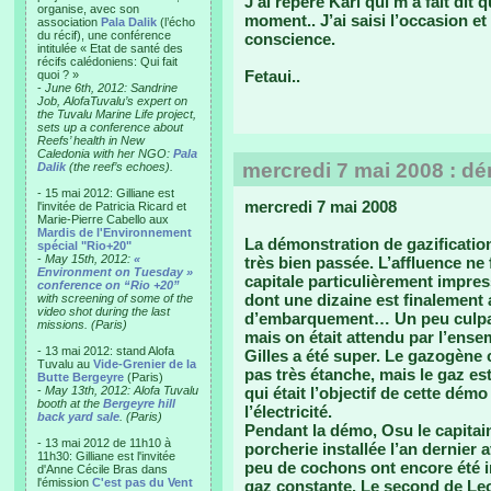
J’ai repéré Karl qui m’a fait dit 
organise, avec son
moment.. J’ai saisi l’occasion 
association
Pala Dalik
(l’écho
du récif), une conférence
conscience.
intitulée « Etat de santé des
récifs calédoniens: Qui fait
Fetaui..
quoi ? »
-
June 6th, 2012: Sandrine
Job, AlofaTuvalu’s expert on
the Tuvalu Marine Life project,
sets up a conference about
Reefs’ health in New
Caledonia with her NGO:
Pala
mercredi 7 mai 2008 : d
Dalik
(the reef’s echoes).
- 15 mai 2012: Gilliane est
mercredi 7 mai 2008
l'invitée de Patricia Ricard et
Marie-Pierre Cabello aux
Mardis de l'Environnement
La démonstration de gazification
spécial "Rio+20"
-
May 15th, 2012:
«
très bien passée. L’affluence ne f
Environment on Tuesday »
capitale particulièrement impres
conference on “Rio +20”
dont une dizaine est finalement a
with screening of some of the
video shot during the last
d’embarquement… Un peu culpabi
missions. (Paris)
mais on était attendu par l’ense
- 13 mai 2012: stand Alofa
Gilles a été super. Le gazogène c
Tuvalu au
Vide-Grenier de la
pas très étanche, mais le gaz est 
Butte Bergeyre
(Paris)
-
May 13th, 2012: Alofa Tuvalu
qui était l’objectif de cette démo
booth at the
Bergeyre hill
l’électricité.
back yard sale
. (Paris)
Pendant la démo, Osu le capitain
- 13 mai 2012 de 11h10 à
porcherie installée l’an dernier 
11h30: Gilliane est l'invitée
peu de cochons ont encore été i
d'Anne Cécile Bras dans
l'émission
C'est pas du Vent
gaz constante. Le second de Le