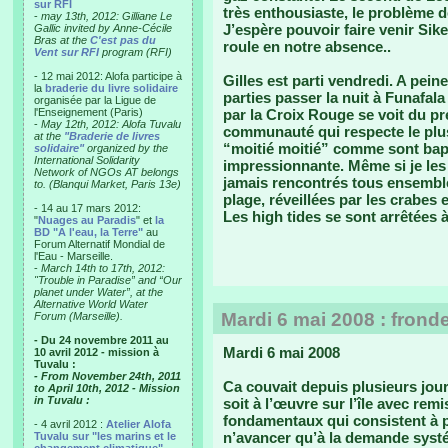
sur RFI
très enthousiaste, le problème d
-
may 13th, 2012: Gilliane Le
J’espère pouvoir faire venir Sik
Gallic invited by Anne-Cécile
Bras at the
C'est pas du
roule en notre absence..
Vent sur RFI
program (RFI)
- 12 mai 2012: Alofa participe à
Gilles est parti vendredi. A pein
la
braderie du livre solidaire
parties passer la nuit à Funafala
organisée par la Ligue de
l'Enseignement (Paris)
par la Croix Rouge se voit du pr
-
May 12th, 2012: Alofa Tuvalu
communauté qui respecte le pl
at the
"Braderie de livres
“moitié moitié” comme sont bapt
solidaire"
organized by the
International Solidarity
impressionnante. Même si je les 
Network of NGOs AT belongs
jamais rencontrés tous ensemble
to. (Blanqui Market, Paris 13e)
plage, réveillées par les crabes 
- 14 au 17 mars 2012:
Les high tides se sont arrêtées à
"
Nuages au Paradis
" et
la
BD "A l'eau, la Terre"
au
Forum Alternatif Mondial de
l'Eau - Marseille.
-
March 14th to 17th, 2012:
"Trouble in Paradise” and “Our
planet under Water”, at the
Alternative World Water
Mardi 6 mai 2008 : fronde
Forum (Marseille).
- Du 24 novembre 2011 au
Mardi 6 mai 2008
10 avril 2012 - mission à
Tuvalu :
- From November 24th, 2011
Ca couvait depuis plusieurs jour
to April 10th, 2012 - Mission
in Tuvalu :
soit à l’œuvre sur l’île avec rem
fondamentaux qui consistent à p
- 4 avril 2012 :
Atelier Alofa
n’avancer qu’à la demande systé
Tuvalu sur "les marins et le