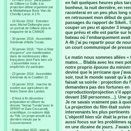
- 19 mars 2016 : participation
en fait quelques heures plus ta
de Gilliane Le Gallic à la
bonheur, la nuit dernière, en ren
projection-débat organisée par
la Médiathèque Boris Vian de
raconterai en un peu plus long s
Chevilly-Larue. A 17h
en retrouvant mon début de guide
- 10 février 2016 : Entretien
passages du rapport de Sikeli.. 
avec Michel Delberghe pour
couper un peu et ajouter 3 imag
un portrait de Gilliane dans le
magazine de la CIMADE
que prévu et elle est partie sur 
bateau où l’embarquement avai
- 30 janvier 2016 : Assemblée
A 4h j’ai pu repartir pour de no
Générale d’Alofa Tuvalu
un court communiqué de presse 
- 30 janvier 2016 : “Non à l’état
d’urgence” une manifestation
dans de nombreuses villes
Le matin nous sommes allées « fa
françaises dont Paris bien sûr
matos… Blabla avec les mes pote
. L’assemblée nous a
notre proprio épouse du ministre
empêchés d’y participer.
deviné que le jerricane que j’ava
- 23 janvier 2016 : Assemblée
soir, tout le monde savait qu’à 
Générale de la Coalition 21
faisait sa soirée : projection du 
- 16 janvier 2016 : marche de
demandera pas des fortunes en d
soutien aux agriculteurs de
Notre Dame des Landes
reproduction/projection s’il app
devant 150 personnes…). Une go
- D’Aout à fin décembre :
Je ne savais vraiment pas à quoi
préparation et clôture du
dossier “biorap Tuvalu“avec le
La projection du film était suivi
SPREP et Dani Ceccarrelli,
intervenants les plus pertinents
scientifique, co-auteure déjà
du TML Un projet annulé à la
L’objectif bien sûr était la pri
dernière minute par le
aussi focus sur les problèmes sp
Gouvernement.
en une dizaine de jours. J’avais
- 9 décembre 2015 : pour le