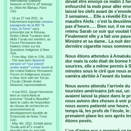
International Solidarity
devait être envoyé ce matin 1 he
Network of NGOs AT belongs
enfourché la mob pour aller en
to. (Marché Blanqui, Paris
laissé les clefs avant de s’envoler
13e)
3 semaines… Elle a réveillé Eti 
- 16 au 27 mai 2011 : la
maudire Alofa : c’est la deuxièm
fraîchement imprimée
version
espagnole de la BD "A
pas d’heure..… Bien sur, il ne 
l'eau, la Terre"
sera
retenu Sarah ce soir qui voulait 
présentée par le Réseau
Finalement elle y a fait une paus
Action Climat Tuvaluen dont
Alofa Tuvalu est membre, au
Ministre et sa dame.. La nuit der
Forum Permanent des
dernière cigarette nous sommes 
Nations Unies sur les
Questions Indigènes à New
York.
Nous étions attendus à Amatuku 
-
From May 16th to 27th, 2011
: The new born
Spanish
dur mais la colo était de bonne
version of “our planet
sourires, elle a même permis à 
under water” comic book
at
minutes sous le ciré que nous ava
the United Nations Permanent
Forum on Indigenous Issues
caméra abritée à l’avant du bate
in New York with the TuCan
(Tuvalu Climate Action
Network) representatives.
Nous avons attendu l’arrivée du
touristes américains (eh oui, un
- 4 mai 2011: Sarah Hemstock
avaient laissé la place dans le
tient un stand Alofa et
présente "Small is Beautiful"
nous avions des choses à voir po
dans le cadre de l'exposition
nous avons patienté une heure,
du réseau de recherche en
environnement et
temps-là, les profs de l’école, l
développement durable de
prenaient place les uns après le
l'Université de Notts Trent
(Uk).
étions posés.
-
May 4th, 2011: Exhibit about
Tuvalu and AT’s small is
L’un d’entre eux a proposé un 
beautiful plan by and with