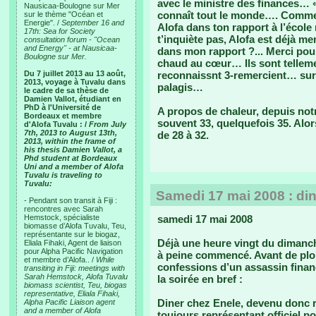
avec le ministre des finances… «
Nausicaa-Boulogne sur Mer
connaît tout le monde…. Comment
sur le thème "Océan et
Energie". /
September 16 and
Alofa dans ton rapport à l’école
17th: Sea for Society
t’inquiète pas, Alofa est déjà 
consultation forum - "Ocean
and Energy" - at Nausicaa-
dans mon rapport ?... Merci pour
Boulogne sur Mer.
chaud au cœur… Ils sont telleme
Du 7 juillet 2013 au 13 août,
reconnaissnt 3-remercient… surt
2013, voyage à Tuvalu dans
palagis…
le cadre de sa thèse de
Damien Vallot, étudiant en
PhD à l'Université de
A propos de chaleur, depuis notre
Bordeaux et membre
souvent 33, quelquefois 35. Alo
d'Alofa Tuvalu : /
From July
7th, 2013 to August 13th,
de 28 à 32.
2013, within the frame of
his thesis Damien Vallot, a
Phd student at Bordeaux
Uni and a member of Alofa
Tuvalu is traveling to
Tuvalu:
Samedi 17 mai 2008 : di
- Pendant son transit à Fiji :
rencontres avec Sarah
Hemstock, spécialiste
samedi 17 mai 2008
biomasse d’Alofa Tuvalu, Teu,
représentante sur le biogaz,
Déjà une heure vingt du dimanche
Eliala Fihaki, Agent de liaison
pour Alpha Pacific Navigation
à peine commencé. Avant de plon
et membre d’Alofa.. /
While
confessions d’un assassin fina
transiting in Fiji: meetings with
Sarah Hemstock, Alofa Tuvalu
la soirée en bref :
biomass scientist, Teu, biogas
representative, Eliala Fihaki,
Diner chez Enele, devenu donc r
Alpha Pacific Liaison agent
and a member of Alofa
toujours représentant officiel po