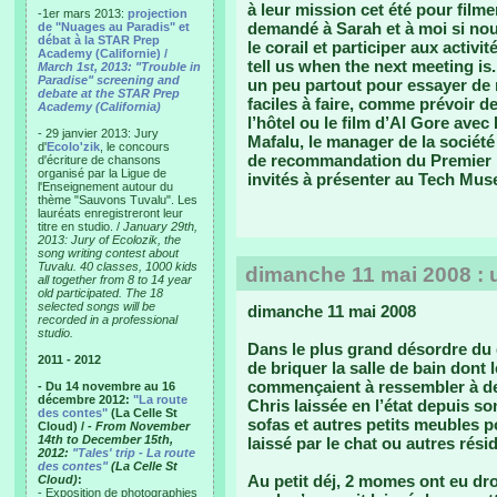
à leur mission cet été pour fil
-1er mars 2013:
projection
demandé à Sarah et à moi si nou
de "Nuages au Paradis" et
débat à la STAR Prep
le corail et participer aux activ
Academy (Californie) /
tell us when the next meeting is
March 1st, 2013: "Trouble in
Paradise" screening and
un peu partout pour essayer de 
debate at the STAR Prep
faciles à faire, comme prévoir de
Academy (California)
l’hôtel ou le film d’Al Gore avec
- 29 janvier 2013: Jury
Mafalu, le manager de la société 
d'
Ecolo'zik
, le concours
de recommandation du Premier M
d'écriture de chansons
organisé par la Ligue de
invités à présenter au Tech Mus
l'Enseignement autour du
thème "Sauvons Tuvalu". Les
lauréats enregistreront leur
titre en studio. /
January 29th,
2013: Jury of Ecolozik, the
song writing contest about
Tuvalu. 40 classes, 1000 kids
dimanche 11 mai 2008 : u
all together from 8 to 14 year
old participated. The 18
selected songs will be
dimanche 11 mai 2008
recorded in a professional
studio.
Dans le plus grand désordre d
2011 - 2012
de briquer la salle de bain dont 
commençaient à ressembler à de
- Du 14 novembre au 16
décembre 2012:
"La route
Chris laissée en l’état depuis s
des contes"
(La Celle St
sofas et autres petits meubles 
Cloud) /
- From November
14th to December 15th,
laissé par le chat ou autres rési
2012:
"Tales' trip - La route
des contes"
(La Celle St
Au petit déj, 2 momes ont eu dr
Cloud)
:
- Exposition de photographies