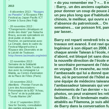
?"
« do you remember me ? »… Il m
2013
: Barry.. un des anciens capitai
pour donner un coup de pouce à 
- 8 décembre 2013 :
"Nuages
un peu plus long que d’habitud
au Paradis"
à l'Ecopass Film
Festival au Japan Pacific ICT
chinois, le meilleur, qui ouvre 
Center à Suva (Iles Fidji)
d’absence du patron/cook… On 
- 28 novembre 2013 :
semaines… car poisson frit, pané
"Changements climatiques et
par lasser..
droits des états" par Natacha
Bracq, avocate spécialisée en
droit public et droits de
Barry est reparti vendredi très s
l'homme, en partenariat avec
travaux ont avancé. Il est ravi 
La Cimade, dans le cadre du
Festival Migrant'scène à
Ingénieur à son départ en 2006. 
l'Espace des Diversités et de
chaque année Taiwan à l’école, 
la Laïcité de Toulouse.
http://www.lacimade.org/minisites/migrantscene
d’abord, est bloqué (et sans dout
la nouvelle direction de l’école 
- 22 novembre 2013 :
le secrétaire permanent de l’éduc
Semaine de la Solidarité
Internationale, Alofa Tuvalu en
en voyage. En revanche, au resto 
duo avec la compagnie Le
l’ambassade qui lui a donné quelq
Makila, au Centre d'animation
de la Place de Fêtes (Paris)
live, où le personnel de l’hôtel
une équipe de médecins taiwanais
- 16 novembre 2013 :
Alterlibris - Premier Forum du
l’ambassadeur taiwanais qui ven
Livre des Associations -
évènements de l’an dernier « tu
Présentation de la BD "A l'eau,
photos, on peut vraiment les ret
la Terre" et de la publication
"Tuvalu Marine Life".
facilitée… Et le lendemain matin
attablés au Filamona, je suis all
- 16 et 17 septembre 2013 :
Sea for Society, consultation
de Barry dans la conversation fut
des parties prenantes à