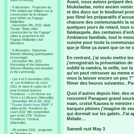
video screening
Avant, nous avions préparé des 
Niukelaelae, notre ancien voisi
- 9 décembre : Projection du
Film réalisé par Gilliane sur la
et des docs sur le biodiesel prom
construction de la clinique
pas filmé les préparatifs d’accue
pour bébés au Fagogo
chacune des communautés la sem
Malipolipo
-
December 9th, 2011: Alofa
quelques jours de retard, tous c
Tuvalu' "Baby clinic
falekaupele, des centaines d’enf
construction by the Fagogo"
video is projected to the
Ambiance familiale, tout le mond
Fagogo Malipolipo club
cuisine pour toute la communauté.
Members
que je filme ça avant que ce ne so
- 8 décembre : Nanumea
Women Meeting (participation
En rentrant, j’ai voulu mettre le
et tournage)
-
December 8th, 2011:
j’enregistrais la présentation de
Recording of the Nanumea
oublié la caméra, la veille, sur 
Women Meeting and donation
to the community.
qu’on peut retrouver au meme end
vous la laisser encore un peu ?”
- Les 4 et 5 novembre 2011 :
filmer des heures suivantes.. P
≪ Les frontières du court
2011 ≫ dans le cadre du 27
eme Festival Science
Quoi d’autres depuis hier, des m
Frontières - « 24 heures sur
Terre » à L’Alcazar (Marseille).
rencontré Panapasi grand sourir
-
November 4th to 5th, 2011 :
main, croisé Kausea le ministre d
"Tuvalu Earth hour 2009" !!
barques pleines j’imagine de sea
video at the "frontières du
court 2011" film competition
qui dormait sur les galets. J’ai a
part of the 27th "Science
Mélalie…
Frontières" Festival
(Marseille).
Samedi nuit May 3
- 28 octobre 2011 : projection
de "Nuages au