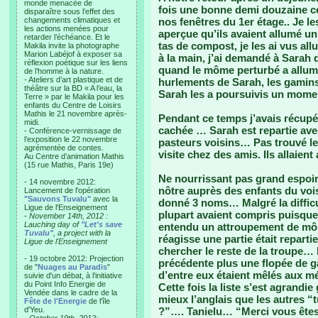
monde menacée de
fois une bonne demi douzaine ce
disparaître sous l’effet des
changements climatiques et
nos fenêtres du 1er étage.. Je l
les actions menées pour
aperçue qu’ils avaient allumé u
retarder l’échéance. Et le
tas de compost, je les ai vus al
Makila invite la photographe
Marion Labéjof à exposer sa
à la main, j’ai demandé à Sarah d
réflexion poétique sur les liens
quand le môme perturbé a allumé
de l’homme à la nature.
- Ateliers d’art plastique et de
hurlements de Sarah, les gamins 
théâtre sur la BD « A l’eau, la
Sarah les a poursuivis un moment
Terre » par le Makila pour les
enfants du Centre de Loisirs
Mathis le 21 novembre après-
Pendant ce temps j’avais récupér
midi.
cachée … Sarah est repartie avec
- Conférence-vernissage de
l’exposition le 22 novembre
pasteurs voisins… Pas trouvé le 
agrémentée de contes.
visite chez des amis. Ils allaient 
Au Centre d’animation Mathis
(15 rue Mathis, Paris 19e)
Ne nourrissant pas grand espoir
- 14 novembre 2012:
nôtre auprès des enfants du voi
Lancement de l'opération
"Sauvons Tuvalu"
avec la
donné 3 noms… Malgré la difficu
Ligue de l'Enseignement
plupart avaient compris puisque
- November 14th, 2012 :
Lauching day of
"Let's save
entendu un attroupement de mô
Tuvalu"
, a project with la
réagisse une partie était repart
Ligue de l'Enseignement
chercher le reste de la troupe… 
- 19 octobre 2012: Projection
précédente plus une flopée de g
de "
Nuages au Paradis
"
d’entre eux étaient mêlés aux 
suivie d'un débat, à l'initiative
du Point Info Energie de
Cette fois la liste s’est agrandi
Vendée dans le cadre de la
mieux l’anglais que les autres “
Fête de l'Energie
de l'île
d'Yeu.
?”…. Tanielu… “Merci vous êtes