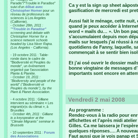
Paradis"/"Trouble in Paradise"
Ca y est la sign up sheet aàpos
suivi d'un
débat avec
gasification de mercredi est pr
Christopher Horner
pour un
réseau de professeurs de
sciences à Los Angeles
Aussi fait le ménage, cette nuit
(Californie).
-
October 28th, 2011 :
quand je peux accéder à Intern
"
"Trouble in Paradise"
word « mails du… ». Un bon paq
screening and debate with
s’accumulaient depuis mon départ
Christopher Horner for a
science network schools
mails sur lesquels j’ai réussi à 
headed by Lisa Niver Rajna.
quotidiens de Fanny, laquelle, s
(Los Angeles - California).
commençait à se sentir bien isolé
- 19 octobre 2011 : Table-
ronde dans le cadre de
Et j’ai osé ouvrir le dossier mai
"Biodiversité et Peuples du
monde", un événement
bonne vingtaine de messages d’
organisé par l'association
importants sont encore en atten
Plante & Planète.
-
October 19, 2011 :
"Biodiversity and people of the
world" ("Biodiversité et
Peuples du monde"), by the
Plant & Planet Association.
Vendredi 2 mai 2008
- 4 octobre 2011 : Gilliane
intervient au séminaire « Les
migrant(e)s du climat », à
Au programme :
Bruxelles
-
October 4th, 2011 : Gilliane
Rendez-vous à la radio pour enre
is a keyspeaker at the
affichettes et l’après midi ateli
"Climate Migrants" seminar in
Gilles. Ca me laissera je l’espèr
Brussels
quelques réponses…. A nouveau 
- 10 septembre 2011 :
Forum
Faut aussi que je vois panap et 
des Associations