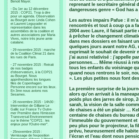
Benoit Mayer.
reprenant le secrétaire général d
- Du 1er au 12 décembre
dangereuses genre « God has a 
2015 : COP21. Trop à dire
pour un agenda. Observation
Les autres impairs Pafue : il m’
au Bourget avec Linda Cohen
et Laurent Leguyader et
rencontrés et tout à coup ça a fai
representation dans les
2004 avec Laure, il faisait partie
assemblées de la coalition et
autres associations par Maria
à prêcher le changement climati
Vives, notre très jeune amie
dans mes dossiers en faisant une
catalane.
quelques jours avant notre AG, u
- 29 novembre 2015 : marche
exprimait le souhait de devenir
de la Coalition Climat 21 dans
j’ai aussi relativisé : j’appelle 
les rues de Paris.
personnes…. Même réussi à reten
- 27 novembre 2015 : Retrait
tous les enfants du voisinage q
de nos badges
d’observateurs, à la COP21
quand nous rentrons le soir, nou
au Bourget. Nous
». Les plus petites nous font d
appréhendions les longues
files de Copenhagen.
Personne encore sur les lieux.
La première surprise de la journ
En 3mn nous avions nos
alors qu’on arrivait à la manea
Sesames.
poids plus des jarres de sirop, 
- 26 novembre 2015 - 14h30 :
sarah, la vision de la salle commu
Intervention de Gilliane Le
de chaises a été un plaisir … Kel
Gallic sur France Tv Outre-
mer Première dans l'émission
centaine de chaises du bureau du
Transversal Environnement
l’immeuble du gouvernement et K
sur le thème "COP21 : les
enjeux pour l'Outre-mer".
peu plus pour le projecteur, la 
prévu, heureusement elle habite
- 25novembre 2015 :
Vernissage de l’exposition
l’écran et l’eau dont nous pensi