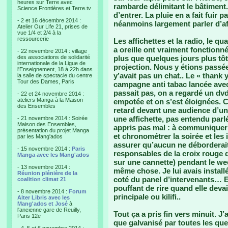
heures sur Terre avec
rambarde délimitant le bâtiment. J
Science Frontières et Terre.tv
d’entrer. La pluie en a fait fuir
- 2 et 16 décembre 2014 :
néanmoins largement parler d’af
Atelier Our Life 21, prises de
vue 1/4 et 2/4 à la
ressourcerie
Les affichettes et la radio, le q
a oreille ont vraiment fonctionné
- 22 novembre 2014 : village
des associations de solidarité
plus que quelques jours plus tô
internationale de la Ligue de
projection. Nous y étions passées
l'Enseignement, 18 à 22h dans
y’avait pas un chat.. Le « thank
la salle de spectacle du centre
Tour des Dames, Paris
campagne anti tabac lancée avec
passait pas, on a regardé un dvd
- 22 et 24 novembre 2014 :
ateliers Manga à la Maison
empotée et on s’est éloignées. 
des Ensembles
retard devant une audience d’un
une affichette, pas entendu parl
- 21 novembre 2014 : Soirée
Maison des Ensembles,
appris pas mal : à communiquer 
présentation du projet Manga
et chronométrer la soirée et le
par les Mang'ados
assurer qu’aucun ne déborderait
- 15 novembre 2014 :
Paris
responsables de la croix rouge q
Manga avec les Mang'ados
sur une cannette) pendant le wee
- 13 novembre 2014 :
même chose. Je lui avais installé
Réunion plénière de la
coté du panel d’intervenants… El
coalition climat 21
pouffant de rire quand elle devai
- 8 novembre 2014 :
Forum
principale ou kilifi..
Alter Libris avec les
Mang'ados et José
à
l'ancienne gare de Reuilly,
Tout ça a pris fin vers minuit. J
Paris 12e
que galvanisé par toutes les ques