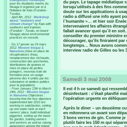
changement climatique"
du pays. Le tapage médiatique s
pour les étudiants marins du
lorsqu’utilisés à des fins commer
Nivaga II organisé par et à
l'initiative de Kaio (Funafuti -
doute sur les applications à usa
Tuvalu).
radio a diffusé une info ayant po
-
April 4th, 2012 :
Workshop
about "seafarers and
l`humanite »… et hier soir Enele
climate change"
by Kaio with
intervenaient les affaires étrang
seafarers and trainees
fallait avancer quoi qu`il en so
(Funafuti – Tuvalu, on board
Nivaga) about environmental
conseiller du premier ministre 
practices on vessels.
décourager, qu’ils finiraient pa
- Du 17 janvier au 24 mars
longtemps… Nous avons communi
2012:
Mission biogaz à
interview radio de Gilles ou les
Nanumea
(mise en place de
récupérateurs d'eau,
remplacement des réchauds,
construction des porcheries,
distributions de graines et
mise en place de jardins
potagers, nouveau train de
formation pour un usage
Samedi 3 mai 2008
pérenne des 4 unités par les
volontaires et ateliers publics
pour la population)
Il est 4 h ce samedi qui ressem
-
From January 13th to March
24th, 2012 :
Mission biogas
désinfectant : c’était planifié ma
in Nanumea
Objectives :
l’opération urgente en déféquant
insuring that the four digesters
implemented late 2010 are
working to satisfaction, setting
Après le diner – un deuxième cur
up one water tank at each
en mitonnera un avant son départ
owners' place, build individual
piggeries, setting up the basis
3 bons verres de gin. Comme je m
for garden, training owners
plutôt faire les 150 m qui sépare
and workers as well as raising
awareness among the Island