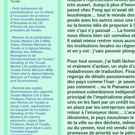
Tuvalu..
très ouvert. Jusqu’à plus d’heu
-
Petit événement de
passé chez Fong qui m’avait dit c
sensibilisation sur le climat
leucémique… tout le monde dormait
à l'occasion de la remise
d'une nouvelle donation
posée avec les autres sous une mo
d'Hunamar et du CD
eu la bonne idée de proposer à Sa
d'Ecolo'zik aux écoles
voir c’qui s’y passait … La honte
primaires de Tuvalu
nous étions bien sûr conviées et 
-
Remise de la publication
Il valait mieux rentrer nous aussi
Tuvalu Marine Life à Willy
Telavi, Premier Ministre de
les institutions locales ou région
Tuvalu et à Apisai Ielemia,
et on y est : j’vais pouvoir plo
Ministre des Affaires
étrangères et de
l'Environnement de Tuvalu /
Pour tout avouer, j’ai failli lâc
Handing of the Tuvalu
ni vraiment d’action, un style d
Marine Life publication to
Tuvalu Prime Minister Willy
maladresses de traduction. Fin
Telavi and to Apisai Ielemia,
regorge de détails passionnant
Minister of Foreign Affairs
and Environment.
des pays comme l’iran - je savai
pas comment -, ou le Panama créé
- Remise des copies
province colombienne indépendan
électroniques des rapports
Tuvalu Marine Life à Sam
principal de l’impérialisme plané
Finikaso, Patron du service
unis en les liant par un crédit l
des Pêches de Tuvalu et
Uluao Lauti, représentant
en place par les entreprises am
du Kaupule de Funafuti /
retour à l’envoyeur donc… L’ara
Handing of the Tuvalu
décennies, le pays musulman le 
Marine Life reports’
electronic copies Sam
de la ville ou des déchets, même
Finikaso, Head of Tuvalu
ou du yemen, tout est vendu clé
Fisheries and Uluao Lauti,
Funafuti Kaupule
promesse de priorité sur le pétr