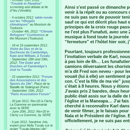
- October 19th, 2012:
"
Trouble in Paradise
"
Ainsi s’est passé ce dimanche p
screening and debate at Ile
d'Yeu (Vendée)
venir à la répét ou au concours d
ne suis pas sure de pouvoir ten
- 4 octobre 2012:
table-ronde
sur les "réfugiés
sauf ce qui est décrit plus haut 
climatiques"
au Muséum de
principes de la croix rouge pas
Toulouse
ne l’est plus Funafuti, avec une 
-
October 4th, 2012:
“Climate
Refugees” Conference
at
musique à fond toute la journée 
the Museum (Toulouse)
“fermeture” et l’hôtel hier soir, 
- 18 et 19 septembre 2012:
Visite du Duc et de la
Pourtant, toujours professionne
Duchesse de Cambridge,
Kate and William, à Tuvalu
l’invitation verbale de Karl, n
-
September 18th and 19th,
à pas loin de 6h… Les funafutien
2012:
The Duke and
camions déversaient les choristes
Dutches of Cambridge's
visit to Tuvalu
m’a dit Fred son neveu - pour leq
vouait (lui à elle) un sentiment
- 15 septembre 2012:
"Forum
des Associations et des
con. C’est la fille de ma vie” ju
Sports du 19e"
, Place de la
c’était à 8 heures. Nous y étion
Bataille de Stalingrad (Paris)
J’avais pris 2 bandes, deux heu
-
September 15th, 2012:
"Paris Association Forum"
public était assis sur la dalle de
l’église et la Maneapa… J’ai fai
- 20 juin 2012: Rio+20 à Clichy
La Garenne en partenariat
cherché à reconnaître Karl dans 
avec la SERE
de venir filmer, je le faisais pour
-
June 20th, 2012: Rio+20 in
Clichy La Garenne, by SERE
Nala et le Président de l’église. 
officiellement, je ne suis pas e
- 6 juin 2012: Sandrine Job,
expert pour Alofa Tuvalu sur le
projet "Tuvalu Marine Life",