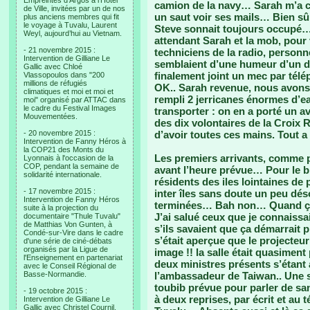
Empreintes d’Argos à l’Hotel
camion de la navy… Sarah m’a cons
de Ville, invitées par un de nos
un saut voir ses mails… Bien sûr,
plus anciens membres qui fit
le voyage à Tuvalu, Laurent
Steve sonnait toujours occupé… 
Weyl, aujourd’hui au Vietnam.
attendant Sarah et la mob, pour v
- 21 novembre 2015 :
techniciens de la radio, personne
Intervention de Gilliane Le
semblaient d’une humeur d’un di
Gallic avec Chloé
finalement joint un mec par tél
Vlassopoulos dans "200
millions de réfugiés
OK.. Sarah revenue, nous avons 
climatiques et moi et moi et
rempli 2 jerricanes énormes d’e
moi" organisé par ATTAC dans
le cadre du Festival Images
transporter : on en a porté un av
Mouvementées.
des dix volontaires de la Croix 
- 20 novembre 2015 :
d’avoir toutes ces mains. Tout a
Intervention de Fanny Héros à
la COP21 des Monts du
Les premiers arrivants, comme p
Lyonnais à l'occasion de la
COP, pendant la semaine de
avant l’heure prévue… Pour le bio
solidarité internationale.
résidents des iles lointaines de
- 17 novembre 2015 :
inter îles sans doute un peu dés
Intervention de Fanny Héros
terminées… Bah non… Quand ça l
suite à la projection du
J’ai salué ceux que je connaissai
documentaire "Thule Tuvalu"
de Matthias Von Gunten, à
s’ils savaient que ça démarrait 
Condé-sur-Vire dans le cadre
s’était aperçue que le projecteur
d'une série de ciné-débats
organisés par la Ligue de
image !! la salle était quasiment
l'Enseignement en partenariat
deux ministres présents s’étant 
avec le Conseil Régional de
Basse-Normandie.
l’ambassadeur de Taiwan.. Une se
toubib prévue pour parler de sant
- 19 octobre 2015 :
à deux reprises, par écrit et au 
Intervention de Gilliane Le
Gallic avec Christel Cournil,