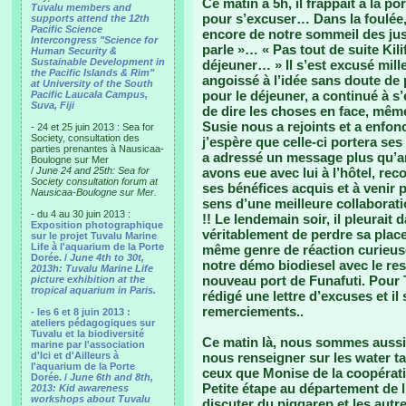
Ce matin à 5h, il frappait à la po
Tuvalu members and
pour s’excuser… Dans la foulée, 
supports attend the 12th
Pacific Science
encore de notre sommeil des just
Intercongress "Science for
parle »… « Pas tout de suite Kili
Human Security &
Sustainable Development in
déjeuner… » Il s’est excusé mill
the Pacific Islands & Rim"
angoissé à l’idée sans doute de p
at University of the South
pour le déjeuner, a continué à s
Pacific Laucala Campus,
Suva, Fiji
de dire les choses en face, mêm
Susie nous a rejoints et a enfon
- 24 et 25 juin 2013 : Sea for
Society, consultation des
j’espère que celle-ci portera ses
parties prenantes à Nausicaa-
a adressé un message plus qu’am
Boulogne sur Mer
/
June 24 and 25th: Sea for
avons eue avec lui à l’hôtel, re
Society consultation forum at
ses bénéfices acquis et à venir 
Nausicaa-Boulogne sur Mer.
sens d’une meilleure collaboratio
- du 4 au 30 juin 2013 :
!! Le lendemain soir, il pleurait
Exposition photographique
véritablement de perdre sa place 
sur le projet Tuvalu Marine
Life à l'aquarium de la Porte
même genre de réaction curieuse
Dorée. /
June 4th to 30t,
notre démo biodiesel avec le re
2013h: Tuvalu Marine Life
nouveau port de Funafuti. Pour T
picture exhibition at the
tropical aquarium in Paris.
rédigé une lettre d’excuses et i
remerciements..
- les 6 et 8 juin 2013 :
ateliers pédagogiques sur
Tuvalu et la biodiversité
Ce matin là, nous sommes aussi 
marine par l'association
d'Ici et d'Ailleurs à
nous renseigner sur les water ta
l'aquarium de la Porte
ceux que Monise de la coopérat
Dorée. /
June 6th and 8th,
Petite étape au département de 
2013: Kid awareness
workshops about Tuvalu
discuter du piggarep et les autre