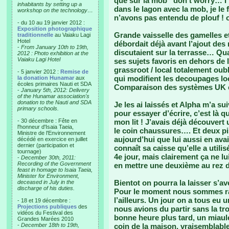
que sur la mob “don’t worry… I
inhabitants by setting up a
dans le lagon avec la mob, je le
workshop on the technology…
n’avons pas entendu de plouf ! o
- du 10 au 19 janvier 2012 :
Exposition photographique
Grande vaisselle des gamelles e
traditionnelle
au Vaiaku Lagi
Hotel
débordait déjà avant l’ajout des
-
From January 10th to 19th,
discutaient sur la terrasse… Qua
2012 : Photo exhibition at the
Vaiaku Lagi Hotel
ses sujets favoris en dehors de l
grassroot / local totalement oub
- 5 janvier 2012 :
Remise de
qui modifient les decoupages loc
la donation Hunamar
aux
écoles primaires Nauti et SDA
Comparaison des systèmes UK e
-
January 5th, 2012: Delivery
of the Hunamar association's
donation to the Nauti and SDA
Je les ai laissés et Alpha m’a suiv
primary schools.
pour essayer d’écrire, c’est là q
- 30 décembre : Fête en
mon lit ! J’avais déjà découver
l'honneur d'Isaia Taeia,
le coin chaussures…. Et deux pis
Ministre de l'Environnement
aujourd’hui que lui aussi en ava
décédé en exercice en juillet
dernier (participation et
connaît sa caisse qu’elle a utili
tournage)
4e jour, mais clairement ça ne lu
-
December 30th, 2011:
Recording of the Government
en mettre une deuxième au rez 
feast in homage to Isaia Taeia,
Minister for Environment,
Bientot on pourra la laisser s’a
deceased in July in the
discharge of his duties.
Pour le moment nous sommes ravi
l’ailleurs. Un jour on a tous eu u
- 18 et 19 décembre :
Projections publiques
des
nous avions du partir sans la tr
vidéos du Festival des
bonne heure plus tard, un miaule
Grandes Marées 2010
-
December 18th to 19th,
coin de la maison, vraisemblable