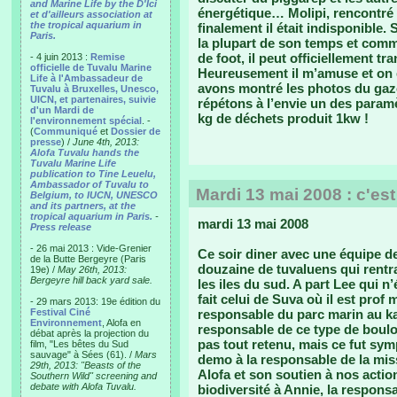
and Marine Life by the D'Ici
énergétique… Molipi, rencontré 
et d'ailleurs association at
the tropical aquarium in
finalement il était indisponible.
Paris.
la plupart de son temps et comm
de foot, il peut officiellement t
- 4 juin 2013 :
Remise
officielle de Tuvalu Marine
Heureusement il m’amuse et on e
Life à l'Ambassadeur de
avons montré les photos du gazo
Tuvalu à Bruxelles, Unesco,
UICN, et partenaires, suivie
répétons à l’envie un des paramè
d'un Mardi de
kg de déchets produit 1kw !
l'environnement spécial
. -
(
Communiqué
et
Dossier de
presse
) /
June 4th, 2013:
Alofa Tuvalu hands the
Tuvalu Marine Life
publication to Tine Leuelu,
Ambassador of Tuvalu to
Mardi 13 mai 2008 : c'est
Belgium, to IUCN, UNESCO
and its partners, at the
tropical aquarium in Paris.
-
mardi 13 mai 2008
Press release
- 26 mai 2013 : Vide-Grenier
Ce soir diner avec une équipe d
de la Butte Bergeyre (Paris
douzaine de tuvaluens qui rentr
19e) /
May 26th, 2013:
Bergeyre hill back yard sale.
les iles du sud. A part Lee qui n’é
fait celui de Suva où il est pro
- 29 mars 2013: 19e édition du
Festival Ciné
responsable du parc marin au kau
Environnement
, Alofa en
responsable de ce type de boulo
débat après la projection du
pas tout retenu, mais ce fut sym
film, "Les bêtes du Sud
sauvage" à Sées (61). /
Mars
demo à la responsable de la mis
29th, 2013: "Beasts of the
Alofa et son soutien à nos actio
Southern Wild" screening and
debate with Alofa Tuvalu.
biodiversité à Annie, la respons