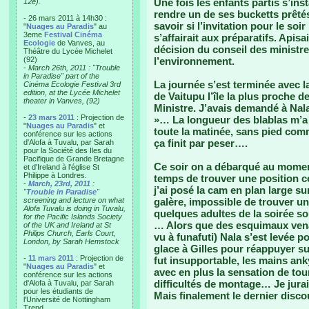
Une fois les enfants partis s’insta
12e).
rendre un de ses bucketts prêtés
- 26 mars 2011 à 14h30 :
savoir si l’invitation pour le s
"
Nuages au Paradis
" au
3eme
Festival Cinéma
s’affairait aux préparatifs. Apisai 
Ecologie
de Vanves, au
décision du conseil des ministr
Théâtre du Lycée Michelet
(92)
l’environnement.
-
March 26th, 2011 : "Trouble
in Paradise" part of the
La journée s’est terminée avec l
Cinéma Ecologie Festival 3rd
edition, at the Lycée Michelet
de Vaitupu l’île la plus proche d
theater in Vanves, (92)
Ministre. J’avais demandé à Nala si
-
23 mars 2011
: Projection de
»… La longueur des blablas m’a fa
"
Nuages au Paradis
" et
toute la matinée, sans pied comm
conférence sur les actions
ça finit par peser….
d'Alofa à Tuvalu, par Sarah
pour la Société des Iles du
Pacifique de Grande Bretagne
Ce soir on a débarqué au momen
et d'Ireland à l'église St
Philippe à Londres.
temps de trouver une position co
-
March, 23rd, 2011
:
j’ai posé la cam en plan large s
"
Trouble in Paradise
"
screening and lecture on what
galère, impossible de trouver un
Alofa Tuvalu is doing in Tuvalu,
quelques adultes de la soirée 
for the Pacific Islands Society
… Alors que des esquimaux venaie
of the UK and Ireland at St
Philips Church, Earls Court,
vu à funafuti) Nala s’est levée 
London, by Sarah Hemstock
glace à Gilles pour réappuyer su
-
11 mars 2011
: Projection de
fut insupportable, les mains an
"
Nuages au Paradis
" et
avec en plus la sensation de to
conférence sur les actions
difficultés de montage… Je jurais 
d'Alofa à Tuvalu, par Sarah
pour les étudiants de
Mais finalement le dernier disco
l'Université de Nottingham
Trend