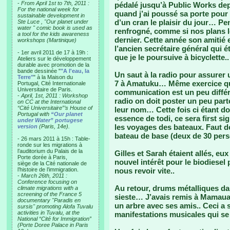
-
From April 1st to 7th, 2011 :
pédalé jusqu’à Public Works d
For the national week for
quand j’ai poussé sa porte pour l
sustainable development in
d’un cran le plaisir du jour… Pe
Ste Luce , "Our planet under
water " comic book is used as
renfrogné, comme si nos plans le
a tool for the kids awareness
dernier. Cette année son amitié 
workshops (Martinique)
l’ancien secrétaire général qui é
- 1er avril 2011 de 17 à 19h :
que je le poursuive à bicyclette..
Ateliers sur le développement
durable avec promotion de la
bande dessinée "
"A l'eau, la
Un saut à la radio pour assurer
Terre"
" à la Maison du
7 à Amatuku… Même exercice que
Portugal, Cité Internationale
Universitaire de Paris.
communication est un peu diffé
-
April, 1st, 2011 : Workshop
radio on doit poster un peu part
on CC at the International
“Cité Universitaire”’s House of
leur nom… Cette fois ci étant do
Portugal with
“Our planet
essence de todi, ce sera first sig
under Water” portugese
les voyages des bateaux. Faut 
version
(Paris, 14e).
bateau de base (deux de 30 pers
- 26 mars 2011 à 15h : Table-
ronde sur les migrations à
l’auditorium du Palais de la
Gilles et Sarah étaient allés, eux
Porte dorée à Paris,
nouvel intérêt pour le biodiesel 
siège de la Cité nationale de
l’histoire de l’immigration.
nous revoir vite..
-
March 26th, 2011 :
Conference focusing on
Au retour, drums métalliques dans
climate migrations with a
screening of the France 5
sieste… J’avais remis à Mamaua,
documentary "Paradis en
un arbre avec ses amis.. Ceci a
sursis" promoting Alofa Tuvalu
activities in Tuvalu, at the
manifestations musicales qui se 
National “Cité for Immigration”
(Porte Doree Palace in Paris