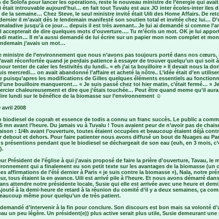
 de Solofa pour lancer les opérations, reste le nouveau ministre de l’énergie qui avait
 était introuvable aujourd’hui… en fait tout Tuvalu est aux JO inter écoles-inter iles 
 de la semaine… Chez Steve, le seul ministre invité était Uili des Home Affairs. De ret
ernier il m’avait dès le lendemain manifesté son soutien total et invitée chez lui… D
 maladive jusqu’à ce jour… depuis il est très avenant.. Je lui ai demandé si comme l’a
il accepterait de dire quelques mots d’ouverture…. Tu m’écris un mot. OK je lui appor
undi matin… Il m’a aussi demandé de lui écrire sur un papier mon nom complet et mon 
lendemain j’avais un mot…
le ministre de l’environnement que nous n’avons pas toujours porté dans nos cœurs,
avait réconfortée quand je perdais patience à essayer de trouver quelqu’un qui soit 
our tenter de caler les festivités du lundi.. « eh j’ai ta bouilloire » Il devait nous la do
is mercredi… on avait abandonné l’affaire et acheté la nôtre.. L’idée était d’en utilise
e puisqu’apres les modifications de Gilles quelques éléments essentiels au fonctio
’une bouilloire manqueront… « Je suis passé chez toi hier matin, c’était fermé… » Je
ercier chaleureusement et dire que j’étais touchée… Peut être quand meme qu’il aur
dire lundi sur le bénéfice de la biomasse sur l’environnement ☺
 avril 2008
 biodiesel de coprah et essence de todis a connu un franc succès. Le public a com
45 mn avant l’heure. Du jamais vu à Tuvalu ! Tous avaient peur de n’avoir pas de chaise
aison : 1/4h avant l’ouverture, toutes étaient occupées et beaucoup étaient déjà contr
r debout et dehors. Pour faire patienter nous avons diffusé un bout de Nuages au Pa
 présentions pendant que le biodiesel se déchargeait de son eau (euh, en 3 mois, c’e
).
ur Président de l’église à qui j’avais proposé de faire la prière d’ouverture, Tavau, le m
ironnement qui a finalement eu son petit texte sur les avantages de la biomasse (un c
ses affirmations de l’été dernier à Paris « je suis contre la biomasse »), Nala, notre pré
r, tous étaient la en avance. Uili est arrivé pile à l’heure. Et nous avons démarré dans
ans attendre notre présidente locale, Susie qui elle est arrivée avec une heure et demi
Ajouté à la demi-heure de retard à la réunion du comité d’il y a deux semaines, ça c
 beaucoup même pour quelqu’un de très patient.
i demandé d’intervenir à la fin pour conclure. Son discours est bon mais sa volonté d’
au un peu légère. Un président(e)) plus active serait plus utile, Susie demeurant une