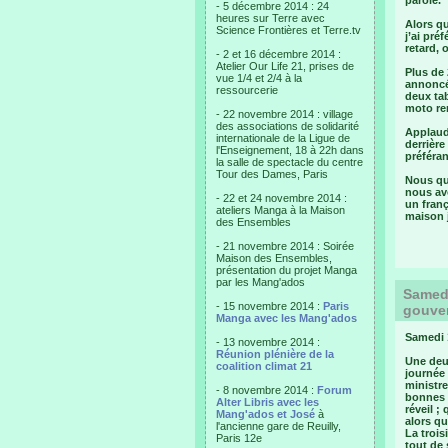
parole.
- 5 décembre 2014 : 24
heures sur Terre avec
Alors qu
Science Frontières et Terre.tv
j’ai pré
retard, 
- 2 et 16 décembre 2014 :
Atelier Our Life 21, prises de
Plus de
vue 1/4 et 2/4 à la
annoncé 
ressourcerie
deux tab
moto re
- 22 novembre 2014 : village
des associations de solidarité
Applaud
internationale de la Ligue de
derrière
l'Enseignement, 18 à 22h dans
préféran
la salle de spectacle du centre
Tour des Dames, Paris
Nous qui
nous avo
- 22 et 24 novembre 2014 :
un franç
ateliers Manga à la Maison
maison 
des Ensembles
- 21 novembre 2014 : Soirée
Maison des Ensembles,
présentation du projet Manga
par les Mang'ados
Samedi
- 15 novembre 2014 :
Paris
gouver
Manga avec les Mang'ados
Samedi 1
- 13 novembre 2014 :
Réunion plénière de la
Une deux
coalition climat 21
journée 
ministre
- 8 novembre 2014 :
Forum
bonnes n
Alter Libris avec les
réveil ;
Mang'ados et José
à
alors q
l'ancienne gare de Reuilly,
La trois
Paris 12e
tout de 