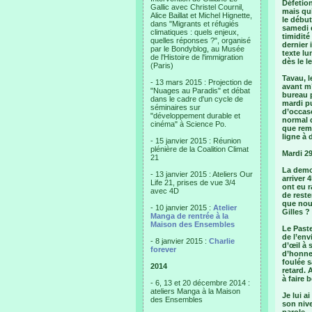
Défetion
Gallic avec Christel Cournil,
mais qui
Alice Baillat et Michel Hignette,
le début
dans "Migrants et réfugiés
samedi d
climatiques : quels enjeux,
timidité
quelles réponses ?", organisé
dernier 
par le Bondyblog, au Musée
texte l
de l'Histoire de l'immigration
dès le 
(Paris)
Tavau, 
- 13 mars 2015 : Projection de
avant m’
"Nuages au Paradis" et débat
bureau p
dans le cadre d'un cycle de
mardi pu
séminaires sur
d’occas
"développement durable et
normal d
cinéma" à Science Po.
que rem
ligne à 
- 15 janvier 2015 : Réunion
plénière de la Coalition Climat
Mardi 29
21
La demo
- 13 janvier 2015 : Ateliers Our
arriver 
Life 21, prises de vue 3/4
ont eu r
avec 4D
de reste
que nous
- 10 janvier 2015 :
Atelier
Gilles ? 
Manga de rentrée à la
Maison des Ensembles
Le Paste
de l’env
- 8 janvier 2015 :
Charlie
d’œil à 
forever
d’honneu
foulée s
2014
retard. 
à faire
- 6, 13 et 20 décembre 2014 :
ateliers Manga à la Maison
Je lui a
des Ensembles
son nive