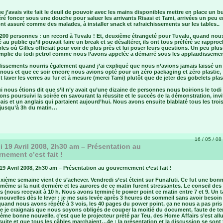
e j’avais vite fait le deuil de pouvoir avec les mains disponibles mettre en place un bu
féré foncer sous une douche pour saluer les arrivants Risasi et Tami, arrivées un peu e
ont assuré comme des malades, à installer snack et rafraichissements sur les tables..
 200 personnes : un record à Tuvalu ! Et, deuxième étrangeté pour Tuvalu, quand nou
au public qu’il pouvait faire un break et se désaltérer, ils ont tous préféré se rappro
les où Gilles officiait pour voir de plus près et lui poser leurs questions. Un peu plus 
mplie du todi petrol comme nous l’avons appelée a démarré sous les applaudissemen
issements nourris également quand j’ai expliqué que nous n’avions jamais laissé un
 nous et que ce soir encore nous avions opté pour un zéro packaging et zéro plastic,
t laver les verres au fur et à mesure (merci Tami) plutôt que de jeter des gobelets pla
 nous étions dit que s’il n’y avait qu’une dizaine de personnes nous boirions le todi d
ns poursuivi la soirée en savourant la réussite et le succès de la démonstration, invi
ais et un anglais qui partaient aujourd’hui. Nous avons ensuite blablaté tous les trois
jusqu’à 3h du matin…
16 / 05 / 08 
 19 Avril 2008, 2h30 am – Présentation au
nement c’est fait !
9 Avril 2008, 2h30 am – Présentation au gouvernement c’est fait !
ième semaine vient de s’achever. Vendredi s’est éteint sur Funafuti. Ce fut une bon
même si la nuit dernière et les aurores de ce matin furent stressantes. Le conseil des
s (nous recevait à 10 h. Nous avons terminé le power point ce matin entre 7 et 9. Un t
ouvelles dès le lever : je me suis levée après 3 heures de sommeil sans avoir besoin
 quand nous avons répété à 3 vois, les 40 pages du power point, ça ne nous a pas pris
ue je craignais que nous soyons obligés de couper la moitié du document, faute de 
ième bonne nouvelle, c’est que le projecteur prété par Teu, des Home Affairs s’est al
suite et que tous les câbles marchaient…4e : la présentation et la discussion se sont 