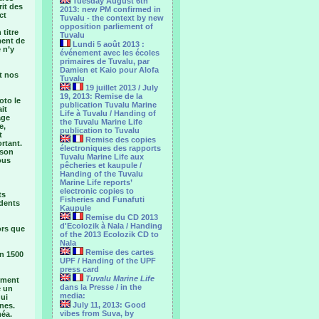
Tuesday August 6th
rit des
2013: new PM confirmed in
ct
Tuvalu - the context by new
opposition parliement of
 titre
Tuvalu
ment de
Lundi 5 août 2013 :
 n’y
événement avec les écoles
primaires de Tuvalu, par
Damien et Kaio pour Alofa
t nos
Tuvalu
19 juillet 2013 / July
19, 2013: Remise de la
oto le
publication Tuvalu Marine
it
Life à Tuvalu / Handing of
age
the Tuvalu Marine Life
e,
publication to Tuvalu
t
Remise des copies
ortant.
électroniques des rapports
 son
Tuvalu Marine Life aux
ous
pêcheries et kaupule /
Handing of the Tuvalu
Marine Life reports’
electronic copies to
ts
Fisheries and Funafuti
idents
Kaupule
Remise du CD 2013
d'Ecolozik à Nala / Handing
ors que
of the 2013 Ecolozik CD to
Nala
Remise des cartes
un 1500
UPF / Handing of the UPF
press card
Tuvalu Marine Life
lement
dans la Presse / in the
é un
media:
qui
July 11, 2013: Good
nes.
vibes from Suva, by
méa.