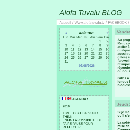
Alofa Tuvalu BLOG
/
/
Accueil
Www.alofatuvalu.tv
FACEBOOK
Vendre
«
Août 2026
»
Lun.
Mar.
Mer.
Jeu.
Ven.
Sam.
Dim.
Au prog
1
2
Rendez-v
3
4
5
6
7
8
9
atelier 
10
11
12
13
14
15
16
quelque
17
18
19
20
21
22
23
aussi qu
gilles) 
24
25
26
27
28
29
30
farewell
31
m’impose
07/08/2026
réceptio
où nous 
Gilles a
longue i
biodiese
AGENDA !
Jeudi 
2016
Si je me
TIME TO SIT BACK AND
qu’il s’e
THINK
ENFIN LA POSSIBILITE DE
La soiré
FAIRE PAUSE POUR
mise en 
REFLECHIR
Corporat