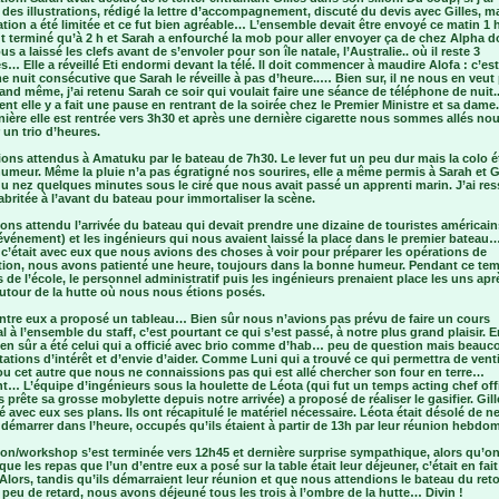
des illustrations, rédigé la lettre d’accompagnement, discuté du devis avec Gilles, m
ation a été limitée et ce fut bien agréable… L’ensemble devait être envoyé ce matin 1
t terminé qu’à 2 h et Sarah a enfourché la mob pour aller envoyer ça de chez Alpha d
s a laissé les clefs avant de s’envoler pour son île natale, l’Australie.. où il reste 3
… Elle a réveillé Eti endormi devant la télé. Il doit commencer à maudire Alofa : c’est
 nuit consécutive que Sarah le réveille à pas d’heure..… Bien sur, il ne nous en veut
nd même, j’ai retenu Sarah ce soir qui voulait faire une séance de téléphone de nuit.
nt elle y a fait une pause en rentrant de la soirée chez le Premier Ministre et sa dame.
nière elle est rentrée vers 3h30 et après une dernière cigarette nous sommes allés no
 un trio d’heures.
ons attendus à Amatuku par le bateau de 7h30. Le lever fut un peu dur mais la colo é
meur. Même la pluie n’a pas égratigné nos sourires, elle a même permis à Sarah et G
u nez quelques minutes sous le ciré que nous avait passé un apprenti marin. J’ai ress
britée à l’avant du bateau pour immortaliser la scène.
ns attendu l’arrivée du bateau qui devait prendre une dizaine de touristes américain
événement) et les ingénieurs qui nous avaient laissé la place dans le premier bateau
’était avec eux que nous avions des choses à voir pour préparer les opérations de
ation, nous avons patienté une heure, toujours dans la bonne humeur. Pendant ce tem
s de l’école, le personnel administratif puis les ingénieurs prenaient place les uns apr
autour de la hutte où nous nous étions posés.
entre eux a proposé un tableau… Bien sûr nous n’avions pas prévu de faire un cours
l à l’ensemble du staff, c’est pourtant ce qui s’est passé, à notre plus grand plaisir. 
bien sûr a été celui qui a officié avec brio comme d’hab… peu de question mais beauc
ations d’intérêt et d’envie d’aider. Comme Luni qui a trouvé ce qui permettra de venti
ou cet autre que nous ne connaissions pas qui est allé chercher son four en terre…
… L’équipe d’ingénieurs sous la houlette de Léota (qui fut un temps acting chef offi
 prête sa grosse mobylette depuis notre arrivée) a proposé de réaliser le gasifier. Gill
é avec eux ses plans. Ils ont récapitulé le matériel nécessaire. Léota était désolé de n
démarrer dans l’heure, occupés qu’ils étaient à partir de 13h par leur réunion hebdo
ion/workshop s’est terminée vers 12h45 et dernière surprise sympathique, alors qu’o
que les repas que l’un d’entre eux a posé sur la table était leur déjeuner, c’était en fait
lors, tandis qu’ils démarraient leur réunion et que nous attendions le bateau du ret
 peu de retard, nous avons déjeuné tous les trois à l’ombre de la hutte… Divin !