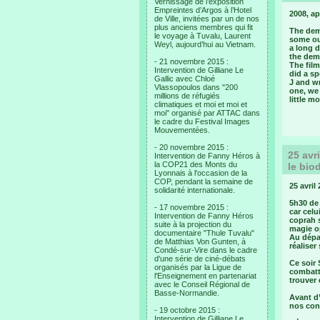
Vernissage de l’exposition
Empreintes d’Argos à l’Hotel
2008, apr
de Ville, invitées par un de nos
plus anciens membres qui fit
The dem
le voyage à Tuvalu, Laurent
some ou
Weyl, aujourd’hui au Vietnam.
a long d
the dem
- 21 novembre 2015 :
The film
Intervention de Gilliane Le
did a s
Gallic avec Chloé
J and wr
Vlassopoulos dans "200
one, we 
millions de réfugiés
little m
climatiques et moi et moi et
moi" organisé par ATTAC dans
le cadre du Festival Images
Mouvementées.
- 20 novembre 2015 :
25 avr
Intervention de Fanny Héros à
la COP21 des Monts du
le bio
Lyonnais à l'occasion de la
COP, pendant la semaine de
25 avril
solidarité internationale.
5h30 de
- 17 novembre 2015 :
car celu
Intervention de Fanny Héros
coprah s
suite à la projection du
magie op
documentaire "Thule Tuvalu"
Au dépa
de Matthias Von Gunten, à
réaliser
Condé-sur-Vire dans le cadre
d'une série de ciné-débats
Ce soir 
organisés par la Ligue de
combatta
l'Enseignement en partenariat
trouver 
avec le Conseil Régional de
Basse-Normandie.
Avant d’
nos cont
- 19 octobre 2015 :
Intervention de Gilliane Le