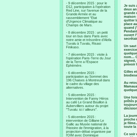
- 9 décembre 2015 : pour le
Je suis 
D12, participation à l’opération
deux an
Red Line, sur l’avenue de la
grande c
Grande Armée et au
maison q
rassemblement “Etat
quitter 
d’Urgence Climatique au
place a
Champs de Mars.
quand j’
Pendant 
- 8 décembre 2015 : un petit
ouvert l
tour en bus dans Paris avec
secrétai
notre amie et trésorière d’Alofa
Tuvalu à Tuvalu, Risasi
Un saut
Finikaso.
exercic
quelques
- 7 décembre 2015 : visite à
nom… Cet
l’opération Paris-Terre du Jour
signed, 
de la Terre a l’Espace
prévoir 
Ephémère.
Gilles e
- 6 décembre 2015 :
biodiese
participation au Sommet des
196 Chaises à Montreuil dans
Au retou
le cadre du village des
Mamaua, 
alternatives.
quelque 
- 5 décembre 2015 :
Une fois
Intervention de Fanny Héros
prêtés p
au café Le Grand Bouillon à
toujours
Aubervilliers autour du projet
décisio
"Tuvalu: ici / ailleurs".
La journ
- 5 décembre 2015 :
proche d
intervention de Gilliane Le
je filme
Gallic au Musée national de
toute la
l’histoire de l’immigration, à la
projection-débat organisee par
Ce soir
l’OIM avec Dominique