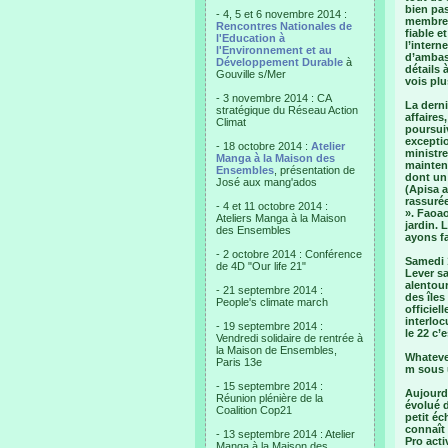
bien pas
- 4, 5 et 6 novembre 2014 :
membres
Rencontres Nationales de
fiable 
l'Education à
l’intern
l'Environnement et au
d’ambass
Développement Durable
à
détails 
Gouville s/Mer
vois plu
- 3 novembre 2014 : CA
La derni
stratégique du Réseau Action
affaires
Climat
poursuiv
exceptio
- 18 octobre 2014 :
Atelier
ministre
Manga à la Maison des
mainten
Ensembles
, présentation de
dont un 
José aux mang'ados
(Apisa a
rassurée
- 4 et 11 octobre 2014 :
». Faoao
Ateliers Manga à la Maison
jardin. 
des Ensembles
ayons fa
- 2 octobre 2014 : Conférence
Samedi 
de 4D "Our life 21"
Lever sa
alentour
- 21 septembre 2014 :
des îles
People's climate march
officiel
interloc
- 19 septembre 2014 :
le 22 c’
Vendredi solidaire de rentrée à
la Maison de Ensembles,
Whateve
Paris 13e
m sous 
- 15 septembre 2014 :
Aujourd’
Réunion plénière de la
évolué 
Coalition Cop21
petit éc
connaît 
- 13 septembre 2014 : Atelier
Pro acti
Manga à la Maison des