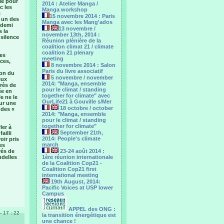
ble pour
2014 : Atelier Manga /
c les
Manga workshop
s
15 novembre 2014 : Paris
r un des
Manga avec les Mang'ados
 demi
13 novembre /
 la
november 13th, 2014 :
 silence
Réunion plénière de la
coalition climat 21 / climate
coalition 21 plenary
ues
meeting
ces,
8 novembre 2014 : Salon
Paris du livre associatif
ion du
5 novembre / november
eux
2014: "Manga, ensemble
près de
pour le climat / standing
ée en
together for climate" avec
e ne le
OurLife21 à Gouville s/Mer
ur une
18 octobre / october
 des «
2014: "Manga, ensemble
pour le ‎climat / standing
together for climate"
ler à
September 21th,
ailli
2014: People's climate
oir pris
march
es
rés de
23-24 août 2014 :
ndelles
1ère réunion internationale
…
de la Coalition Cop21 -
Coalition Cop21 first
international meeting
19th August, 2014:
Pacific Voices at USP lower
Campus
APPEL des ONG :
- 17 : 22
la transition énergétique est
une chance !