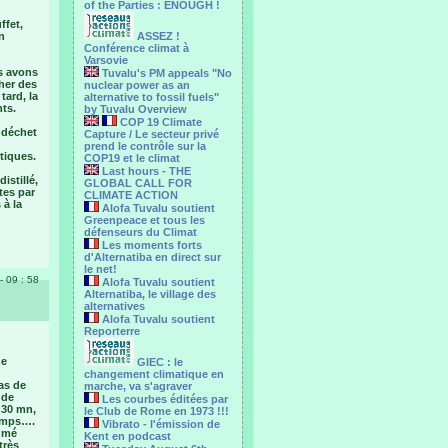
of the Parties : ENOUGH !
ffet,
n
ASSEZ !
Conférence climat à
Varsovie
s avons
Tuvalu's PM appeals "No
cher des
nuclear power as an
tard, la
alternative to fossil fuels"
ts.
by Tuvalu Overview
COP 19 Climate
 déchet
Capture / Le secteur privé
prend le contrôle sur la
stiques.
COP19 et le climat
Last hours - THE
istillé,
GLOBAL CALL FOR
tes par
CLIMATE ACTION
 à la
Alofa Tuvalu soutient
Greenpeace et tous les
défenseurs du Climat
Les moments forts
d'Alternatiba en direct sur
le net!
- 09 : 58
Alofa Tuvalu soutient
Alternatiba, le village des
alternatives
Alofa Tuvalu soutient
Reporterre
ne
GIEC : le
changement climatique en
as de
marche, va s'agraver
 de
Les courbes éditées par
 30 mn,
le Club de Rome en 1973 !!!
temps….
Vibrato - l'émission de
lumé
Kent en podcast
très