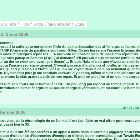
/
/
/
/
/
You Tube
Flickr
Twitter
Me Contacter
Login
di 2 mai 2008
ramme :
ous à la radio pour enregistrer l’info du soir, préparation des affichettes et l’après m
à l’USP (Université du pacifique sud) pour Gilles. Ca me laissera je l’espère le temps de
s mails et quelques réponses…. A nouveau un dossier plein de mails non répondus.
e je vois panap et Semese (à qui j’ai demandé s’il pouvait nous emmener (enfin surt
sur un îlot ce week end avant son départ)… Et puis Nala m’a dit que y’avais une soirée
 pour l’ancien secrétaire général. N’ayant pas reçu d’invitation officielle, je n’ai pas en
r. Quand je résidais à l’hôtel, dès qu’on me voyait dans le coin on m’invitait quand il
n. N’y habitant plus je me sentirais ackward d’y passer, même si c’est depuis notre arr
prenons la plus grande partie de nos repas. Et puis en plus j’en ai un peu ma claque.
 assuré son cours sur le biofuel à l’USP.. Un peu long par rapport au temps imparti. D
ntroduction climat énergie et au pas de charge le véritable sujet du cours : la biomass
l
18 / 05 / 08 
1er mai 2008
 souviens de la chronologie de ce 1er mai, il me faut faire un vrai effort pour retrouver
st passé hier le 30.
e et la nuit ont été consacrées à un appel à devis dans le cadre du piggarep pour l’étu
place d’une unité d’économies d’énergie et d’énergies renouvelables pour Tuvalu Elec
ion. Sarah avait décidé de le tenter entraînant Gilles dans son sillon. Du coup, si j’ai