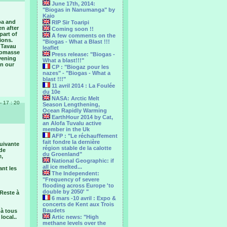
June 17th, 2014:
"Biogas in Nanumanga" by
Kaio
pa and
RIP Sir Toaripi
n after
Coming soon !!
part of
A few comments on the
ions.
"Biogas - What a Blast !!!
 Tavau
leaflet
biomasse
Press release: "Biogas -
vening
What a blast!!!"
in our
CP : "Biogaz pour les
nazes" - "Biogas - What a
blast !!!"
11 avril 2014 : La Foulée
du 10e
NASA: Arctic Melt
- 17 : 20
Season Lengthening,
Ocean Rapidly Warming
EarthHour 2014 by Cat,
an Alofa Tuvalu active
member in the Uk
AFP : "Le réchauffement
fait fondre la dernière
uivante
région stable de la calotte
 de
du Groenland"
e,
National Geographic: if
all ice melted...
ant les
The Independent:
"Frequency of severe
flooding across Europe 'to
double by 2050' "
 Reste à
6 mars -10 avril : Expo &
concerts de Kent aux Trois
Baudets
 à tous
local..
Artic news: "High
methane levels over the