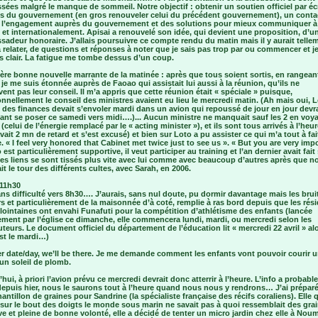
sées malgré le manque de sommeil. Notre objectif : obtenir un soutien officiel par éc
 du gouvernement (en gros renouveler celui du précédent gouvernement), un conta
et l’engagement auprès du gouvernement et des solutions pour mieux communiquer à
e et internationalement. Apisai a renouvelé son idée, qui devient une proposition, d’un
adeur honoraire. J’allais poursuivre ce compte rendu du matin mais il y aurait telle
à relater, de questions et réponses à noter que je sais pas trop par ou commencer et je
s clair. La fatigue me tombe dessus d’un coup.
ère bonne nouvelle marrante de la matinée : après que tous soient sortis, en rangean
, je me suis étonnée auprès de Faoao qui assistait lui aussi à la réunion, qu’ils ne
ent pas leur conseil. Il m’a appris que cette réunion était « spéciale » puisque,
nnellement le conseil des ministres avaient eu lieu le mercredi matin. (Ah mais oui, L
 des finances devait s’envoler mardi dans un avion qui repoussé de jour en jour devra
ant se poser ce samedi vers midi….)... Aucun ministre ne manquait sauf les 2 en voy
(celui de l’énergie remplacé par le « acting minister »), et ils sont tous arrivés à l’heur
vait 2 mn de retard et s’est excusé) et bien sur Loto a pu assister ce qui m’a tout à fai
. « I feel very honored that Cabinet met twice just to see us ». « But you are very imp
 est particulièrement supportive, il veut participer au training et l’an dernier avait fait
Les liens se sont tissés plus vite avec lui comme avec beaucoup d’autres après que n
it le tour des différents cultes, avec Sarah, en 2006.
11h30
ns difficulté vers 8h30…. J’aurais, sans nul doute, pu dormir davantage mais les brui
s et particulièrement de la maisonnée d’à coté, remplie à ras bord depuis que les rés
 lointaines ont envahi Funafuti pour la compétition d’athlétisme des enfants (lancée
lement par l’église ce dimanche, elle commencera lundi, mardi, ou mercredi selon les
uteurs. Le document officiel du département de l’éducation lit « mercredi 22 avril » al
est le mardi…)
r date/day, we’ll be there. Je me demande comment les enfants vont pouvoir courir 
un soleil de plomb.
hui, à priori l’avion prévu ce mercredi devrait donc atterrir à l’heure. L’info a probab
depuis hier, nous le saurons tout à l’heure quand nous nous y rendrons… J’ai prépar
hantillon de graines pour Sandrine (la spécialiste française des récifs coraliens). Elle 
sur le bout des doigts le monde sous marin ne savait pas à quoi ressemblait des grai
ve et pleine de bonne volonté, elle a décidé de tenter un micro jardin chez elle à Nou