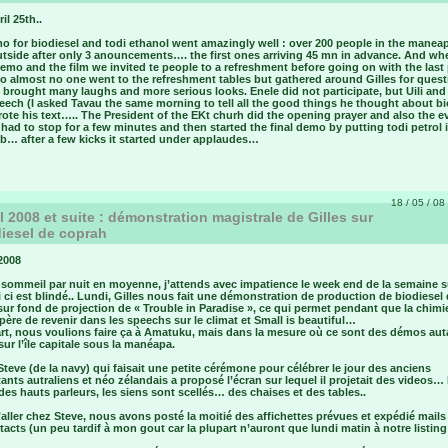
il 25th..
o for biodiesel and todi ethanol went amazingly well : over 200 people in the manea
tside after only 3 anouncements…. the first ones arriving 45 mn in advance. And whe
emo and the film we invited te people to a refreshment before going on with the last 
o almost no one went to the refreshment tables but gathered around Gilles for quest
 brought many laughs and more serious looks. Enele did not participate, but Uili and
peech (I asked Tavau the same morning to tell all the good things he thought about 
ote his text….. The President of the EKt churh did the opening prayer and also the e
had to stop for a few minutes and then started the final demo by putting todi petrol 
ob… after a few kicks it started under applaudes…
18 / 05 / 08 
il 2008 et suite : démonstration magistrale de Gilles sur
diesel de coprah
 2008
 sommeil par nuit en moyenne, j’attends avec impatience le week end de la semaine s
i ci est blindé.. Lundi, Gilles nous fait une démonstration de production de biodiesel
ur fond de projection de « Trouble in Paradise », ce qui permet pendant que la chimi
ère de revenir dans les speechs sur le climat et Small is beautiful…
rt, nous voulions faire ça à Amatuku, mais dans la mesure où ce sont des démos aut
 sur l’île capitale sous la manéapa.
Steve (de la navy) qui faisait une petite cérémone pour célébrer le jour des anciens
nts autraliens et néo zélandais a proposé l’écran sur lequel il projetait des videos…
des hauts parleurs, les siens sont scellés… des chaises et des tables..
aller chez Steve, nous avons posté la moitié des affichettes prévues et expédié mails
acts (un peu tardif à mon gout car la plupart n’auront que lundi matin à notre listing 