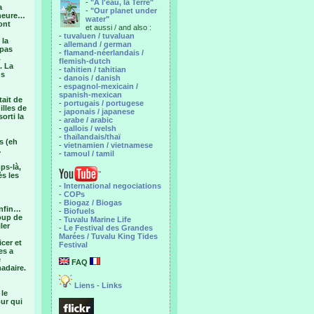
-
"A l'eau, la Terre"
a
-
"Our planet under
 heure…
water"
ont
et aussi / and also :
-
tuvaluen / tuvaluan
 la
-
allemand / german
 pas
-
flamand-néerlandais /
.
flemish-dutch
. La
-
tahitien / tahitian
us
-
danois / danish
-
espagnol-mexicain /
spanish-mexican
tait de
-
portugais / portugese
illes de
-
japonais / japanese
orti la
-
arabe / arabic
-
gallois / welsh
-
thaïlandais/thaï
s (eh
-
vietnamien / vietnamese
…
-
tamoul / tamil
ps-là,
ès les
-
International negociations
- COPs
-
Biogaz / Biogas
Enfin…
-
Biofuels
oup de
-
Tuvalu Marine Life
ler
-
Le Festival des Grandes
Marées / Tuvalu King Tides
cer et
Festival
es a
e
FAQ
madaire.
n
Liens - Links
 le
our qui