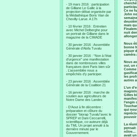
cherché 
- 19 mars 2016 : participation
particip
de Gilliane Le Gallic à la
Ce ne fu
projection-débat organisée par
John nou
la Médiathèque Boris Vian de
semaines
Chevilly-Larue. A 17h
deuxième
mais qua
- 10 février 2016 : Entretien
Finaleme
avec Michel Delberghe pour
nuit der
un portrait de Gilliane dans le
allonger
magazine de la CIMADE
Nous éti
- 30 janvier 2016 : Assemblée
bonne hu
Générale d’Alofa Tuvalu
piquer d
caméra a
- 30 janvier 2016 : “Non à l’état
d’urgence” une manifestation
Nous avo
dans de nombreuses villes
oui, un 
françaises dont Paris bien sûr
Comme c
. L’assemblée nous a
gasific
empêchés d’y participer.
les prof
autres 
- 23 janvier 2016 : Assemblée
Générale de la Coalition 21
L’un d’
magistra
- 16 janvier 2016 : marche de
Gilles 
soutien aux agriculteurs de
manifest
Notre Dame des Landes
l’engin 
Touchant
- D’Aout à fin décembre :
qui nous
préparation et clôture du
reprécis
dossier “biorap Tuvalu“avec le
pouvoir 
SPREP et Dani Ceccarrelli,
scientifique, co-auteure déjà
La réun
du TML Un projet annulé à la
pensait 
dernière minute par le
nôtre… A
Gouvernement.
avait un