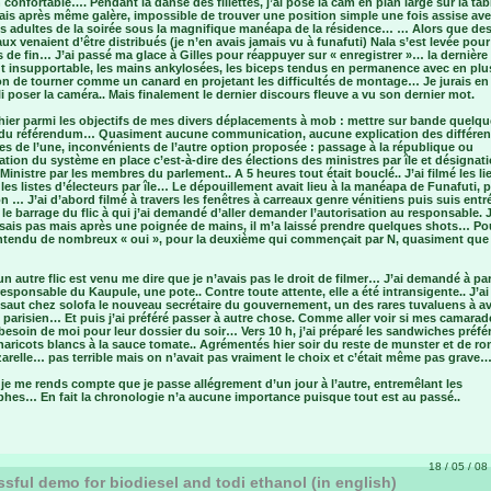
 confortable…. Pendant la danse des fillettes, j’ai posé la cam en plan large sur la ta
ais après même galère, impossible de trouver une position simple une fois assise ave
s adultes de la soirée sous la magnifique manéapa de la résidence… … Alors que de
x venaient d’être distribués (je n’en avais jamais vu à funafuti) Nala s’est levée pou
 de fin… J’ai passé ma glace à Gilles pour réappuyer sur « enregistrer »… la dernière
ut insupportable, les mains ankylosées, les biceps tendus en permanence avec en plus
on de tourner comme un canard en projetant les difficultés de montage… Je jurais en
illi poser la caméra.. Mais finalement le dernier discours fleuve a vu son dernier mot.
 hier parmi les objectifs de mes divers déplacements à mob : mettre sur bande quelq
du référendum… Quasiment aucune communication, aucune explication des différen
s de l’une, inconvénients de l’autre option proposée : passage à la république ou
tion du système en place c’est-à-dire des élections des ministres par île et désignat
Ministre par les membres du parlement.. A 5 heures tout était bouclé.. J’ai filmé les li
 les listes d’électeurs par île… Le dépouillement avait lieu à la manéapa de Funafuti, 
n … J’ai d’abord filmé à travers les fenêtres à carreaux genre vénitiens puis suis entr
le barrage du flic à qui j’ai demandé d’aller demander l’autorisation au responsable. J
sais pas mais après une poignée de mains, il m’a laissé prendre quelques shots… Po
i entendu de nombreux « oui », pour la deuxième qui commençait par N, quasiment que
un autre flic est venu me dire que je n’avais pas le droit de filmer… J’ai demandé à par
responsable du Kaupule, une pote.. Contre toute attente, elle a été intransigente.. J’ai f
 saut chez solofa le nouveau secrétaire du gouvernement, un des rares tuvaluens à av
 parisien… Et puis j’ai préféré passer à autre chose. Comme aller voir si mes camarad
besoin de moi pour leur dossier du soir… Vers 10 h, j’ai préparé les sandwiches préfé
haricots blancs à la sauce tomate.. Agrémentés hier soir du reste de munster et de ro
relle… pas terrible mais on n’avait pas vraiment le choix et c’était même pas grave
je me rends compte que je passe allégrement d’un jour à l’autre, entremêlant les
phes… En fait la chronologie n’a aucune importance puisque tout est au passé..
18 / 05 / 08 
sful demo for biodiesel and todi ethanol (in english)