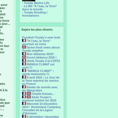
- Tuvalu Marine Life
e pour
- La BD "A l'eau, la Terre"
 pas
dans le monde
le
- Tuvalu flooding /
 doit
Inondations
 sa
au boss
du jour…
it
Sujets les plus récents
n
te..
Funafuti-Tuvalu's new look
ême
"A l'eau, la Terre"
ès
poursuit sa route
nt leur
Some fresh news about
rst
Tuvalu weather
pour
Bon débarras 2015!
Good riddance 2015 !
Alofa Tuvalu à la COP21
MANGA CLIMAT est
sorti !!!
"MANGA CLIMAT" :
sortie imminente !!!
e
9 avril 2015 : Le Jour de
la Terre reprend du service
etts
en France
Atelier de rentrée avec
t à la
les Mang'ados
Charlie forever...
Alofa Tuvalu's
plus
warmest wishes for 2015
lait que
Mercredi 10 décembre
ilmé
2014 : Dominique Campana,
r….
Chevalier de la Légion
d'Honneur
ne
6 décembre / december