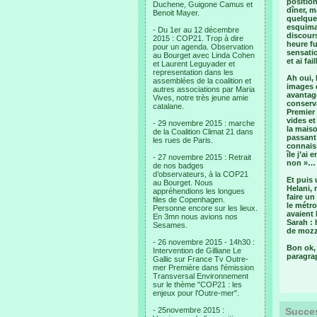
position
Duchene, Guigone Camus et
dîner, m
Benoit Mayer.
quelque
esquimau
- Du 1er au 12 décembre
discours
2015 : COP21. Trop à dire
heure f
pour un agenda. Observation
sensati
au Bourget avec Linda Cohen
et ai fa
et Laurent Leguyader et
representation dans les
Ah oui,
assemblées de la coalition et
images 
autres associations par Maria
avantage
Vives, notre très jeune amie
conserva
catalane.
Premier 
vides et
- 29 novembre 2015 : marche
la maiso
de la Coalition Climat 21 dans
passant 
les rues de Paris.
connais
île j’a
- 27 novembre 2015 : Retrait
non »…
de nos badges
d’observateurs, à la COP21
Et puis 
au Bourget. Nous
Helani, 
appréhendions les longues
faire un
files de Copenhagen.
le métro
Personne encore sur les lieux.
avaient 
En 3mn nous avions nos
Sarah : 
Sesames.
de mozza
- 26 novembre 2015 - 14h30 :
Bon ok, 
Intervention de Gilliane Le
paragra
Gallic sur France Tv Outre-
mer Première dans l'émission
Transversal Environnement
sur le thème "COP21 : les
enjeux pour l'Outre-mer".
- 25novembre 2015 :
Succes