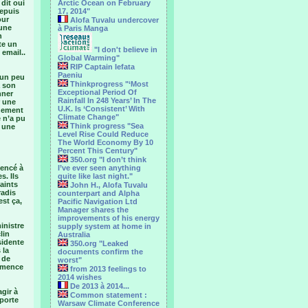
 dit oui
Arctic Ocean on February
depuis
17, 2014"
our
Alofa Tuvalu undercover
’une
à Paris Manga
n
te un
"I don't believe in
email..
Global Warming"
RIP Captain Iefata
Paeniu
 un peu
Thinkprogress "‘Most
à son
Exceptional Period Of
nner
Rainfall In 248 Years’ In The
r une
U.K. Is ‘Consistent’ With
nnement
Climate Change"
 n’a pu
Think progress "Sea
a une
Level Rise Could Reduce
The World Economy By 10
Percent This Century"
350.org "I don’t think
mencé à
I’ve ever seen anything
s. Ils
quite like last night."
aints
John H., Alofa Tuvalu
radis
counterpart and Alpha
st ça,
Pacific Navigation Ltd
Manager shares the
improvements of his energy
inistre
supply system at home in
lin
Australia
sidente
350.org "Leaked
 la
documents confirm the
 de
worst"
ommence
from 2013 feelings to
2014 wishes
De 2013 à 2014...
agir à
Common statement :
 porte
Warsaw Climate Conference