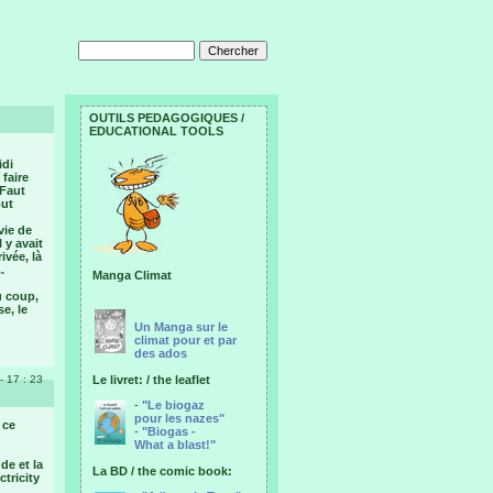
OUTILS PEDAGOGIQUES /
EDUCATIONAL TOOLS
idi
 faire
 Faut
out
vie de
 y avait
ivée, là
.
Manga Climat
u coup,
e, le
Un Manga sur le
climat pour et par
des ados
- 17 : 23
Le livret: / the leaflet
-
"Le biogaz
pour les nazes"
 ce
-
"Biogas -
What a blast!"
de et la
La BD / the comic book:
tricity