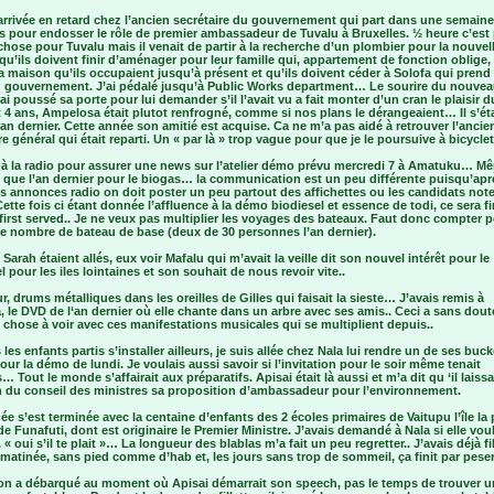
arrivée en retard chez l’ancien secrétaire du gouvernement qui part dans une semain
s pour endosser le rôle de premier ambassadeur de Tuvalu à Bruxelles. ½ heure c’est
hose pour Tuvalu mais il venait de partir à la recherche d’un plombier pour la nouvel
u’ils doivent finir d’aménager pour leur famille qui, appartement de fonction oblige,
la maison qu’ils occupaient jusqu’à présent et qu’ils doivent céder à Solofa qui prend
u gouvernement. J’ai pédalé jusqu’à Public Works department… Le sourire du nouve
ai poussé sa porte pour lui demander s’il l’avait vu a fait monter d’un cran le plaisir 
4 ans, Ampelosa était plutot renfrogné, comme si nos plans le dérangeaient… Il s’éta
’an dernier. Cette année son amitié est acquise. Ca ne m’a pas aidé à retrouver l’ancie
re général qui était reparti. Un « par là » trop vague pour que je le poursuive à bicyclet
 à la radio pour assurer une news sur l’atelier démo prévu mercredi 7 à Amatuku… M
e que l’an dernier pour le biogas… la communication est un peu différente puisqu’apr
 annonces radio on doit poster un peu partout des affichettes ou les candidats note
te fois ci étant donnée l’affluence à la démo biodiesel et essence de todi, ce sera fi
first served.. Je ne veux pas multiplier les voyages des bateaux. Faut donc compter 
le nombre de bateau de base (deux de 30 personnes l’an dernier).
t Sarah étaient allés, eux voir Mafalu qui m’avait la veille dit son nouvel intérêt pour le
l pour les iles lointaines et son souhait de nous revoir vite..
r, drums métalliques dans les oreilles de Gilles qui faisait la sieste… J’avais remis à
le DVD de l‘an dernier où elle chante dans un arbre avec ses amis.. Ceci a sans dout
chose à voir avec ces manifestations musicales qui se multiplient depuis..
 les enfants partis s’installer ailleurs, je suis allée chez Nala lui rendre un de ses buck
our la démo de lundi. Je voulais aussi savoir si l’invitation pour le soir même tenait
… Tout le monde s’affairait aux préparatifs. Apisai était là aussi et m’a dit qu ‘il laissai
n du conseil des ministres sa proposition d’ambassadeur pour l’environnement.
ée s’est terminée avec la centaine d’enfants des 2 écoles primaires de Vaitupu l’île la 
e Funafuti, dont est originaire le Premier Ministre. J’avais demandé à Nala si elle vou
.. « oui s’il te plait »… La longueur des blablas m’a fait un peu regretter.. J’avais déjà f
 matinée, sans pied comme d’hab et, les jours sans trop de sommeil, ça finit par pese
 on a débarqué au moment où Apisai démarrait son speech, pas le temps de trouver u