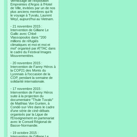
Vernissage de l’exposition
Empreintes d’Argos à l’Hotel
de Ville, invitées par un de nos
plus anciens membres qui fit
le voyage à Tuvalu, Laurent
Weyl, aujourd’hui au Vietnam.
- 21 novembre 2015 :
Intervention de Gilliane Le
Gallic avec Chloé
Vlassopoulos dans "200
millions de réfugiés
climatiques et moi et moi et
moi" organisé par ATTAC dans
le cadre du Festival Images
Mouvementées.
- 20 novembre 2015 :
Intervention de Fanny Héros à
la COP21 des Monts du
Lyonnais à l'occasion de la
COP, pendant la semaine de
solidarité internationale.
- 17 novembre 2015 :
Intervention de Fanny Héros
suite à la projection du
documentaire "Thule Tuvalu"
de Matthias Von Gunten, à
Condé-sur-Vire dans le cadre
d'une série de ciné-débats
organisés par la Ligue de
l'Enseignement en partenariat
avec le Conseil Régional de
Basse-Normandie.
- 19 octobre 2015 :
Intervention de Gilliane Le