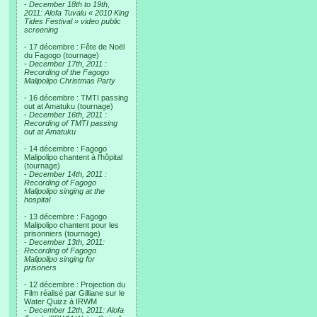
-
December 18th to 19th,
2011: Alofa Tuvalu « 2010 King
Tides Festival » video public
screening
- 17 décembre : Fête de Noël
du Fagogo (tournage)
-
December 17th, 2011 :
Recording of the Fagogo
Malipolipo Christmas Party
- 16 décembre : TMTI passing
out at Amatuku (tournage)
-
December 16th, 2011 :
Recording of TMTI passing
out at Amatuku
- 14 décembre : Fagogo
Malipolipo chantent à l'hôpital
(tournage)
-
December 14th, 2011 :
Recording of Fagogo
Malipolipo singing at the
hospital
- 13 décembre : Fagogo
Malipolipo chantent pour les
prisonniers (tournage)
-
December 13th, 2011:
Recording of Fagogo
Malipolipo singing for
prisoners
- 12 décembre : Projection du
Film réalisé par Gilliane sur le
Water Quizz à IRWM
-
December 12th, 2011: Alofa