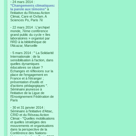
- 24 mars 2014 :
"Changements climatiques:
la parole aux témoins"
à
l'initiative du Réseau Action
Climat, Care et Oxfam. A
Sciences Po, Paris 7è
- 22 mars 2014 : L'archipel
monde, 7ème conférence
grand public du cycle « Iles
laboratoires » organisé par
l'IRD à la bibliothèque de
l’Alcazar, Marseille
- 5 mars 2014 : " La Solidarité
Internationale : de la
sensibilisation à l'action, dans
quelles dynamiques
éducatives se situer ?
Echanges et réflexions sur la
place de l'engagement en
France et à l'étranger ;
présentation d'outils et
d'actions pédagogiques ".
Séminaire jeunesse à
l'initiative de la Ligue de
l'Enseignement Fédération de
Paris
- 30 et 31 janvier 2014 :
Séminaire à l'initiative d'Attac,
CRID et du Réseau Action
Climat - "Quelles mobilisations
et quelles stratégies des
mouvements et organisations
dans la perspective de la
Conférence des Nations-