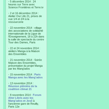
- 5 décembre 2014 : 24
heures sur Terre avec
Science Frontières et Terre.tv
- 2 et 16 décembre 2014 :
Atelier Our Life 21, prises de
vue 1/4 et 2/4 à la
ressourcerie
- 22 novembre 2014 : village
des associations de solidarité
internationale de la Ligue de
l'Enseignement, 18 à 22h dans
la salle de spectacle du centre
Tour des Dames, Paris
- 22 et 24 novembre 2014 :
ateliers Manga à la Maison
des Ensembles
- 21 novembre 2014 : Soirée
Maison des Ensembles,
présentation du projet Manga
par les Mang'ados
- 15 novembre 2014 :
Paris
Manga avec les Mang'ados
- 13 novembre 2014 :
Réunion plénière de la
coalition climat 21
- 8 novembre 2014 :
Forum
Alter Libris avec les
Mang'ados et José
à
l'ancienne gare de Reuilly,
Paris 12e