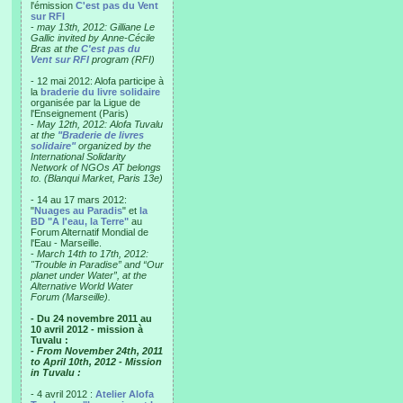
l'émission
C'est pas du Vent
sur RFI
-
may 13th, 2012: Gilliane Le
Gallic invited by Anne-Cécile
Bras at the
C'est pas du
Vent sur RFI
program (RFI)
- 12 mai 2012: Alofa participe à
la
braderie du livre solidaire
organisée par la Ligue de
l'Enseignement (Paris)
-
May 12th, 2012: Alofa Tuvalu
at the
"Braderie de livres
solidaire"
organized by the
International Solidarity
Network of NGOs AT belongs
to. (Blanqui Market, Paris 13e)
- 14 au 17 mars 2012:
"
Nuages au Paradis
" et
la
BD "A l'eau, la Terre"
au
Forum Alternatif Mondial de
l'Eau - Marseille.
-
March 14th to 17th, 2012:
"Trouble in Paradise” and “Our
planet under Water”, at the
Alternative World Water
Forum (Marseille).
- Du 24 novembre 2011 au
10 avril 2012 - mission à
Tuvalu :
- From November 24th, 2011
to April 10th, 2012 - Mission
in Tuvalu :
- 4 avril 2012 :
Atelier Alofa