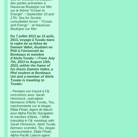
des parties prenantes à
Nausicaa-Boulogne sur Mer
sur le thème "Océan et
Energie". /
September 16 and
17th: Sea for Society
consultation forum - "Ocean
and Energy" - at Nausicaa-
Boulogne sur Mer.
Du 7 juillet 2013 au 13 août,
2013, voyage à Tuvalu dans
le cadre de sa thèse de
Damien Vallot, étudiant en
PhD à l'Université de
Bordeaux et membre
d'Alofa Tuvalu : /
From July
7th, 2013 to August 13th,
2013, within the frame of
his thesis Damien Vallot, a
Phd student at Bordeaux
Uni and a member of Alofa
Tuvalu is traveling to
Tuvalu:
- Pendant son transit à Fiji :
rencontres avec Sarah
Hemstock, spécialiste
biomasse d’Alofa Tuvalu, Teu,
représentante sur le biogaz,
Eliala Fihaki, Agent de liaison
pour Alpha Pacific Navigation
et membre d’Alofa.. /
While
transiting in Fiji: meetings with
Sarah Hemstock, Alofa Tuvalu
biomass scientist, Teu, biogas
representative, Eliala Fihaki,
Alpha Pacific Liaison agent