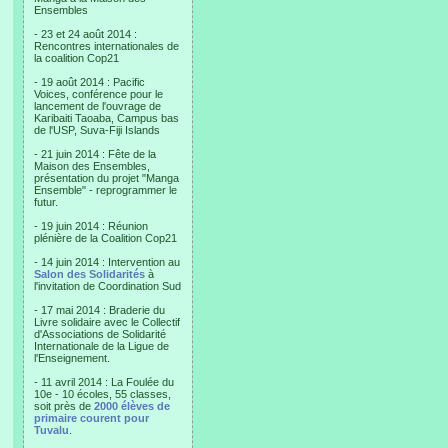
Ensembles
- 23 et 24 août 2014 :
Rencontres internationales de
la coalition Cop21
- 19 août 2014 : Pacific
Voices, conférence pour le
lancement de l'ouvrage de
Karibaiti Taoaba, Campus bas
de l'USP, Suva-Fiji Islands
- 21 juin 2014 : Fête de la
Maison des Ensembles,
présentation du projet "Manga
Ensemble" - reprogrammer le
futur.
- 19 juin 2014 : Réunion
plénière de la Coalition Cop21
- 14 juin 2014 : Intervention au
Salon des Solidarités
à
l'invitation de Coordination Sud
- 17 mai 2014 : Braderie du
Livre solidaire avec le Collectif
d'Associations de Solidarité
Internationale de la Ligue de
l'Enseignement.
- 11 avril 2014 : La Foulée du
10e - 10 écoles, 55 classes,
soit près de
2000 élèves de
primaire courent pour
Tuvalu
.