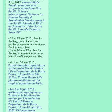
July, 2013:
several Alofa
Tuvalu members and
supports attend the 12th
Pacific Science
Intercongress "Science for
Human Security &
Sustainable Development in
the Pacific Islands & Rim"
at University of the South
Pacific Laucala Campus,
Suva, Fiji
- 24 et 25 juin 2013 : Sea for
Society, consultation des
parties prenantes à Nausicaa-
Boulogne sur Mer
/
June 24 and 25th: Sea for
Society consultation forum at
Nausicaa-Boulogne sur Mer.
- du 4 au 30 juin 2013 :
Exposition photographique
sur le projet Tuvalu Marine
Life à l'aquarium de la Porte
Dorée. /
June 4th to 30t,
2013h: Tuvalu Marine Life
picture exhibition at the
tropical aquarium in Paris.
- les 6 et 8 juin 2013 :
ateliers pédagogiques sur
Tuvalu et la biodiversité
marine par l'association
d'Ici et d'Ailleurs à
l'aquarium de la Porte
Dorée. /
June 6th and 8th,
2013: Kid awareness