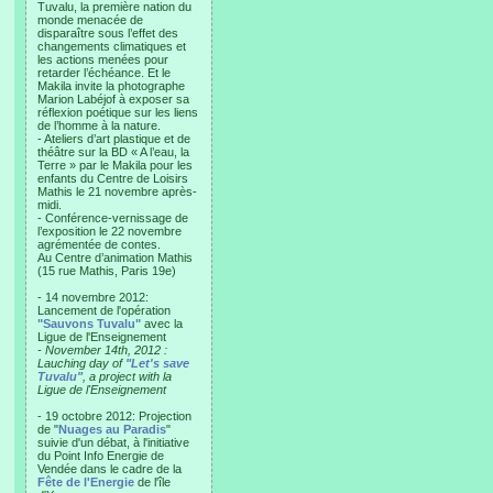
Tuvalu, la première nation du
monde menacée de
disparaître sous l’effet des
changements climatiques et
les actions menées pour
retarder l’échéance. Et le
Makila invite la photographe
Marion Labéjof à exposer sa
réflexion poétique sur les liens
de l’homme à la nature.
- Ateliers d’art plastique et de
théâtre sur la BD « A l’eau, la
Terre » par le Makila pour les
enfants du Centre de Loisirs
Mathis le 21 novembre après-
midi.
- Conférence-vernissage de
l’exposition le 22 novembre
agrémentée de contes.
Au Centre d’animation Mathis
(15 rue Mathis, Paris 19e)
- 14 novembre 2012:
Lancement de l'opération
"Sauvons Tuvalu"
avec la
Ligue de l'Enseignement
- November 14th, 2012 :
Lauching day of
"Let's save
Tuvalu"
, a project with la
Ligue de l'Enseignement
- 19 octobre 2012: Projection
de "
Nuages au Paradis
"
suivie d'un débat, à l'initiative
du Point Info Energie de
Vendée dans le cadre de la
Fête de l'Energie
de l'île