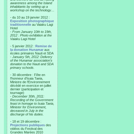
awareness among the Island
inhabitants by setting up a
workshop on the technology…
- du 10 au 19 janvier 2012 :
Exposition photographique
traditionnelle
au Vaiaku Lagi
Hotel
-
From January 10th to 19th,
2012 : Photo exhibition at the
Vaiaku Lagi Hotel
- 5 janvier 2012 :
Remise de
la donation Hunamar
aux
écoles primaires Nauti et SDA
-
January 5th, 2012: Delivery
of the Hunamar association's
donation to the Nauti and SDA
primary schools.
- 30 décembre : Fête en
l'honneur d'Isaia Taeia,
Ministre de l'Environnement
décédé en exercice en juillet
dernier (participation et
tournage)
-
December 30th, 2011:
Recording of the Government
feast in homage to Isaia Taeia,
Minister for Environment,
deceased in July in the
discharge of his duties.
- 18 et 19 décembre :
Projections publiques
des
vidéos du Festival des
Grandes Marées 2010