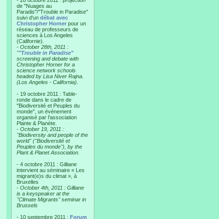
- 28 octobre 2011 : projection
de "Nuages au
Paradis"/"Trouble in Paradise"
suivi d'un
débat avec
Christopher Horner
pour un
réseau de professeurs de
sciences à Los Angeles
(Californie).
-
October 28th, 2011 :
"
"Trouble in Paradise"
screening and debate with
Christopher Horner for a
science network schools
headed by Lisa Niver Rajna.
(Los Angeles - California).
- 19 octobre 2011 : Table-
ronde dans le cadre de
"Biodiversité et Peuples du
monde", un événement
organisé par l'association
Plante & Planète.
-
October 19, 2011 :
"Biodiversity and people of the
world" ("Biodiversité et
Peuples du monde"), by the
Plant & Planet Association.
- 4 octobre 2011 : Gilliane
intervient au séminaire « Les
migrant(e)s du climat », à
Bruxelles
-
October 4th, 2011 : Gilliane
is a keyspeaker at the
"Climate Migrants" seminar in
Brussels
- 10 septembre 2011 :
Forum