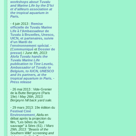
workshops about Tuvalu
and Marine Life by the D'Ici
et d'ailleurs association at
the tropical aquarium in
Paris.
- 4 juin 2013 :
Remise
officielle de Tuvalu Marine
Life à l'Ambassadeur de
Tuvalu à Bruxelles, Unesco,
UICN, et partenaires, suivie
d'un Mardi de
l'environnement spécial
. -
(
Communiqué
et
Dossier de
presse
) /
June 4th, 2013:
Alofa Tuvalu hands the
Tuvalu Marine Life
publication to Tine Leuelu,
Ambassador of Tuvalu to
Belgium, to IUCN, UNESCO
and its partners, at the
tropical aquarium in Paris.
-
Press release
- 26 mai 2013 : Vide-Grenier
de la Butte Bergeyre (Paris
19e) /
May 26th, 2013:
Bergeyre hill back yard sale.
- 29 mars 2013: 19e édition du
Festival Ciné
Environnement
, Alofa en
débat après la projection du
film, "Les bêtes du Sud
sauvage" à Sées (61). /
Mars
29th, 2013: "Beasts of the
Southern Wild" screening and