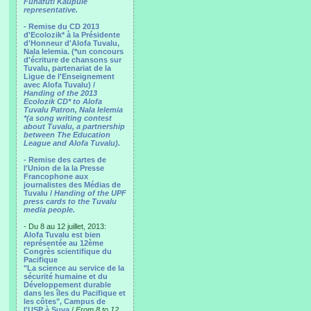
Funafuti Kaupule
representative.
- Remise du CD 2013
d'Ecolozik* à la Présidente
d'Honneur d'Alofa Tuvalu,
Nala Ielemia. (*un concours
d'écriture de chansons sur
Tuvalu, partenariat de la
Ligue de l'Enseignement
avec Alofa Tuvalu) /
Handing of the 2013
Ecolozik CD* to Alofa
Tuvalu Patron, Nala Ielemia
*(a song writing contest
about Tuvalu, a partnership
between The Education
League and Alofa Tuvalu).
- Remise des cartes de
l'Union de la la Presse
Francophone aux
journalistes des Médias de
Tuvalu /
Handing of the UPF
press cards to the Tuvalu
media people.
- Du 8 au 12 juillet, 2013:
Alofa Tuvalu est bien
représentée au 12ème
Congrès scientifique du
Pacifique
"La science au service de la
sécurité humaine et du
Développement durable
dans les îles du Pacifique et
les côtes", Campus de
l'USP à Suva
/
From 8 to 12