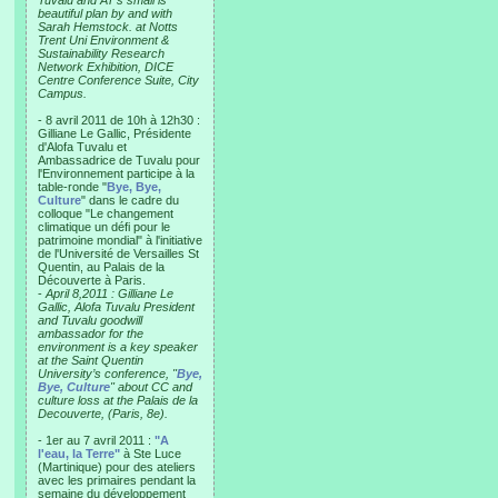
Tuvalu and AT’s small is
beautiful plan by and with
Sarah Hemstock. at Notts
Trent Uni Environment &
Sustainability Research
Network Exhibition, DICE
Centre Conference Suite, City
Campus.
- 8 avril 2011 de 10h à 12h30 :
Gilliane Le Gallic, Présidente
d'Alofa Tuvalu et
Ambassadrice de Tuvalu pour
l'Environnement participe à la
table-ronde "
Bye, Bye,
Culture
" dans le cadre du
colloque "Le changement
climatique un défi pour le
patrimoine mondial" à l'initiative
de l'Université de Versailles St
Quentin, au Palais de la
Découverte à Paris.
-
April 8,2011 : Gilliane Le
Gallic, Alofa Tuvalu President
and Tuvalu goodwill
ambassador for the
environment is a key speaker
at the Saint Quentin
University’s conference, "
Bye,
Bye, Culture
" about CC and
culture loss at the Palais de la
Decouverte, (Paris, 8e).
- 1er au 7 avril 2011 :
"A
l'eau, la Terre"
à Ste Luce
(Martinique) pour des ateliers
avec les primaires pendant la
semaine du développement