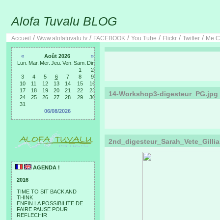
Alofa Tuvalu BLOG
/
/
/
/
/
/
Accueil
Www.alofatuvalu.tv
FACEBOOK
You Tube
Flickr
Twitter
Me C
«
Août 2026
»
Lun.
Mar.
Mer.
Jeu.
Ven.
Sam.
Dim.
1
2
3
4
5
6
7
8
9
10
11
12
13
14
15
16
17
18
19
20
21
22
23
14-Workshop3-digesteur_PG.jpg
24
25
26
27
28
29
30
31
06/08/2026
2nd_digesteur_Sarah_Vete_Gillia
AGENDA !
2016
TIME TO SIT BACK AND
THINK
ENFIN LA POSSIBILITE DE
FAIRE PAUSE POUR
REFLECHIR