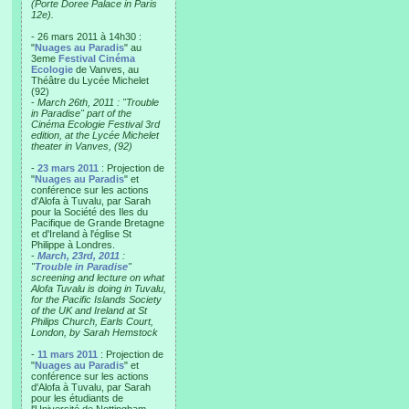
(Porte Doree Palace in Paris
12e).
- 26 mars 2011 à 14h30 :
"
Nuages au Paradis
" au
3eme
Festival Cinéma
Ecologie
de Vanves, au
Théâtre du Lycée Michelet
(92)
-
March 26th, 2011 : "Trouble
in Paradise" part of the
Cinéma Ecologie Festival 3rd
edition, at the Lycée Michelet
theater in Vanves, (92)
-
23 mars 2011
: Projection de
"
Nuages au Paradis
" et
conférence sur les actions
d'Alofa à Tuvalu, par Sarah
pour la Société des Iles du
Pacifique de Grande Bretagne
et d'Ireland à l'église St
Philippe à Londres.
-
March, 23rd, 2011
:
"
Trouble in Paradise
"
screening and lecture on what
Alofa Tuvalu is doing in Tuvalu,
for the Pacific Islands Society
of the UK and Ireland at St
Philips Church, Earls Court,
London, by Sarah Hemstock
-
11 mars 2011
: Projection de
"
Nuages au Paradis
" et
conférence sur les actions
d'Alofa à Tuvalu, par Sarah
pour les étudiants de