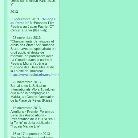
Unies sur le climat Paris 2015
?"
2013
- 8 décembre 2013 :
"Nuages
au Paradis"
à l'Ecopass Film
Festival au Japan Pacific ICT
Center à Suva (Iles Fidji)
- 28 novembre 2013 :
"Changements climatiques et
droits des états" par Natacha
Bracq, avocate spécialisée en
droit public et droits de
l'homme, en partenariat avec
La Cimade, dans le cadre du
Festival Migrant'scène à
l'Espace des Diversités et de
la Laïcité de Toulouse.
http://www.lacimade.org/minisites/migrantscene
- 22 novembre 2013 :
Semaine de la Solidarité
Internationale, Alofa Tuvalu en
duo avec la compagnie Le
Makila, au Centre d'animation
de la Place de Fêtes (Paris)
- 16 novembre 2013 :
Alterlibris - Premier Forum du
Livre des Associations -
Présentation de la BD "A l'eau,
la Terre" et de la publication
"Tuvalu Marine Life".
- 16 et 17 septembre 2013 :
Sea for Society, consultation