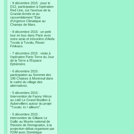
- 9 décembre 2015 : pour le
D12, participation à l’opération
Red Line, sur l’avenue de la
Grande Armée et au
rassemblement “Etat
d’Urgence Climatique au
Champs de Mars.
- 8 décembre 2015 : un petit
tour en bus dans Paris avec
notre amie et trésorière d’Alofa
Tuvalu à Tuvalu, Risasi
Finikaso.
- 7 décembre 2015 : visite à
l’opération Paris-Terre du Jour
de la Terre a l’Espace
Ephémère.
- 6 décembre 2015 :
participation au Sommet des
196 Chaises à Montreuil dans
le cadre du village des
alternatives.
- 5 décembre 2015 :
Intervention de Fanny Héros
au café Le Grand Bouillon à
Aubervilliers autour du projet
"Tuvalu: ici / ailleurs".
- 5 décembre 2015 :
intervention de Gilliane Le
Gallic au Musée national de
l’histoire de l’immigration, à la
projection-débat organisee par
l’OIM avec Dominique