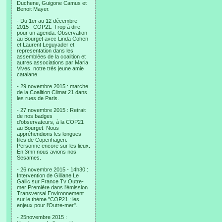
Duchene, Guigone Camus et
Benoit Mayer.
- Du 1er au 12 décembre
2015 : COP21. Trop à dire
pour un agenda. Observation
au Bourget avec Linda Cohen
et Laurent Leguyader et
representation dans les
assemblées de la coalition et
autres associations par Maria
Vives, notre très jeune amie
catalane.
- 29 novembre 2015 : marche
de la Coalition Climat 21 dans
les rues de Paris.
- 27 novembre 2015 : Retrait
de nos badges
d’observateurs, à la COP21
au Bourget. Nous
appréhendions les longues
files de Copenhagen.
Personne encore sur les lieux.
En 3mn nous avions nos
Sesames.
- 26 novembre 2015 - 14h30 :
Intervention de Gilliane Le
Gallic sur France Tv Outre-
mer Première dans l'émission
Transversal Environnement
sur le thème "COP21 : les
enjeux pour l'Outre-mer".
- 25novembre 2015 :