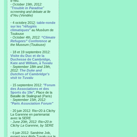
d'Yeu.
- October 19th, 2012:
"
Trouble in Paradise
"
screening and debate at Ile
d'Yeu (Vendée)
- 4 octobre 2012:
table-ronde
sur les "réfugiés
climatiques"
au Muséum de
Toulouse
-
October 4th, 2012:
“Climate
Refugees” Conference
at
the Museum (Toulouse)
- 18 et 19 septembre 2012:
Visite du Duc et de la
Duchesse de Cambridge,
Kate and William, à Tuvalu
-
September 18th and 19th,
2012:
The Duke and
Dutches of Cambridge's
visit to Tuvalu
- 15 septembre 2012:
"Forum
des Associations et des
Sports du 19e"
, Place de la
Bataille de Stalingrad (Paris)
-
September 15th, 2012:
"Paris Association Forum"
- 20 juin 2012: Rio+20 à Clichy
La Garenne en partenariat
avec la SERE
-
June 20th, 2012: Rio+20 in
Clichy La Garenne, by SERE
- 6 juin 2012: Sandrine Job,
expert pour Alofa Tuvalu sur le