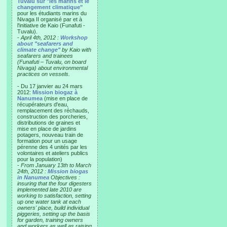
Tuvalu sur "les marins et le
changement climatique"
pour les étudiants marins du
Nivaga II organisé par et à
l'initiative de Kaio (Funafuti -
Tuvalu).
-
April 4th, 2012 :
Workshop
about "seafarers and
climate change"
by Kaio with
seafarers and trainees
(Funafuti – Tuvalu, on board
Nivaga) about environmental
practices on vessels.
- Du 17 janvier au 24 mars
2012:
Mission biogaz à
Nanumea
(mise en place de
récupérateurs d'eau,
remplacement des réchauds,
construction des porcheries,
distributions de graines et
mise en place de jardins
potagers, nouveau train de
formation pour un usage
pérenne des 4 unités par les
volontaires et ateliers publics
pour la population)
-
From January 13th to March
24th, 2012 :
Mission biogas
in Nanumea
Objectives :
insuring that the four digesters
implemented late 2010 are
working to satisfaction, setting
up one water tank at each
owners' place, build individual
piggeries, setting up the basis
for garden, training owners
and workers as well as raising