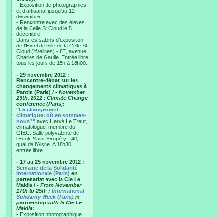
- Exposition de photographies
et d’artisanat jusqu’au 12
décembre.
- Rencontre avec des élèves
de la Celle St Cloud le 5
décembre
Dans les salons d’exposition
de l’Hôtel de ville de la Celle St
Cloud (Yvelines) - 8E, avenue
Charles de Gaulle. Entrée libre
tous les jours de 15h à 18h00.
- 29 novembre 2012 :
Rencontre-débat sur les
changements climatiques à
Pantin (Paris) /
- November
29th, 2012 : Climate Change
conference (Paris)
:
"Le changement
climatique: où en sommes-
nous?"
avec Hervé Le Treut,
climatologue, membre du
GIEC. Salle polyvalente de
l’Ecole Saint-Exupéry - 40,
quai de l’Aisne. A 18h30,
entrée libre.
- 17 au 25 novembre 2012 :
Semaine de la Solidarité
Internationale (Paris)
en
partenariat avec la Cie Le
Makila /
- From November
17th to 25th :
International
Solidarity Week (Paris)
in
partnership with la Cie Le
Makila
:
- Exposition photographique :