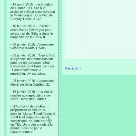
- 19 mars 2016 : participation
de Gilliane Le Gallic à la
projection-débat organisée par
la Médiathèque Boris Vian de
Chevilly-Larue. A 17h
- 10 février 2016 : Entretien
avec Michel Delberghe pour
un portrait de Gilliane dans le
magazine de la CIMADE
- 30 janvier 2016 : Assemblée
Générale d’Alofa Tuvalu
- 30 janvier 2016 : “Non à l’état
d’urgence” une manifestation
dans de nombreuses villes
françaises dont Paris bien sûr
Précédent
. L’assemblée nous a
empêchés d’y participer.
- 23 janvier 2016 : Assemblée
Générale de la Coalition 21
- 16 janvier 2016 : marche de
soutien aux agriculteurs de
Notre Dame des Landes
- D’Aout à fin décembre :
préparation et clôture du
dossier “biorap Tuvalu“avec le
SPREP et Dani Ceccarrelli,
scientifique, co-auteure déjà
du TML Un projet annulé à la
dernière minute par le
Gouvernement.