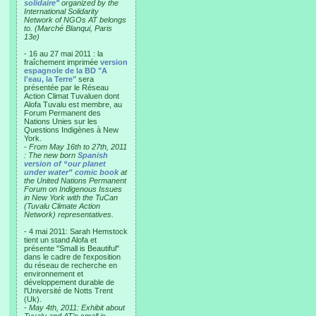
solidaire"
organized by the
International Solidarity
Network of NGOs AT belongs
to. (Marché Blanqui, Paris
13e)
- 16 au 27 mai 2011 : la
fraîchement imprimée
version
espagnole de la BD "A
l'eau, la Terre"
sera
présentée par le Réseau
Action Climat Tuvaluen dont
Alofa Tuvalu est membre, au
Forum Permanent des
Nations Unies sur les
Questions Indigènes à New
York.
-
From May 16th to 27th, 2011
: The new born
Spanish
version of “our planet
under water” comic book
at
the United Nations Permanent
Forum on Indigenous Issues
in New York with the TuCan
(Tuvalu Climate Action
Network) representatives.
- 4 mai 2011: Sarah Hemstock
tient un stand Alofa et
présente "Small is Beautiful"
dans le cadre de l'exposition
du réseau de recherche en
environnement et
développement durable de
l'Université de Notts Trent
(Uk).
-
May 4th, 2011: Exhibit about