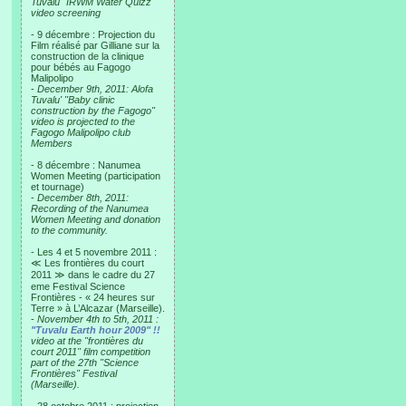
Tuvalu "IRWM Water Quizz"
video screening
- 9 décembre : Projection du
Film réalisé par Gilliane sur la
construction de la clinique
pour bébés au Fagogo
Malipolipo
-
December 9th, 2011: Alofa
Tuvalu' "Baby clinic
construction by the Fagogo"
video is projected to the
Fagogo Malipolipo club
Members
- 8 décembre : Nanumea
Women Meeting (participation
et tournage)
-
December 8th, 2011:
Recording of the Nanumea
Women Meeting and donation
to the community.
- Les 4 et 5 novembre 2011 :
≪ Les frontières du court
2011 ≫ dans le cadre du 27
eme Festival Science
Frontières - « 24 heures sur
Terre » à L’Alcazar (Marseille).
-
November 4th to 5th, 2011 :
"Tuvalu Earth hour 2009" !!
video at the "frontières du
court 2011" film competition
part of the 27th "Science
Frontières" Festival
(Marseille).