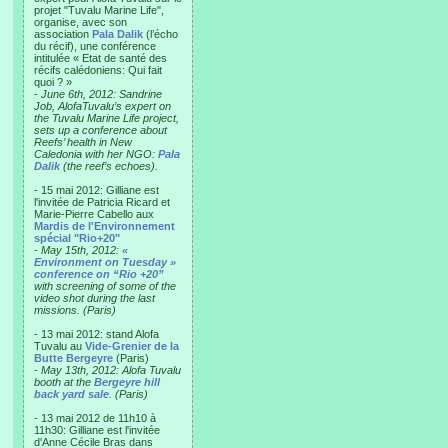
projet "Tuvalu Marine Life",
organise, avec son
association
Pala Dalik
(l’écho
du récif), une conférence
intitulée « Etat de santé des
récifs calédoniens: Qui fait
quoi ? »
-
June 6th, 2012: Sandrine
Job, AlofaTuvalu’s expert on
the Tuvalu Marine Life project,
sets up a conference about
Reefs’ health in New
Caledonia with her NGO:
Pala
Dalik
(the reef’s echoes).
- 15 mai 2012: Gilliane est
l'invitée de Patricia Ricard et
Marie-Pierre Cabello aux
Mardis de l'Environnement
spécial "Rio+20"
-
May 15th, 2012:
«
Environment on Tuesday »
conference on “Rio +20”
with screening of some of the
video shot during the last
missions. (Paris)
- 13 mai 2012: stand Alofa
Tuvalu au
Vide-Grenier de la
Butte Bergeyre
(Paris)
-
May 13th, 2012: Alofa Tuvalu
booth at the
Bergeyre hill
back yard sale
. (Paris)
- 13 mai 2012 de 11h10 à
11h30: Gilliane est l'invitée
d'Anne Cécile Bras dans