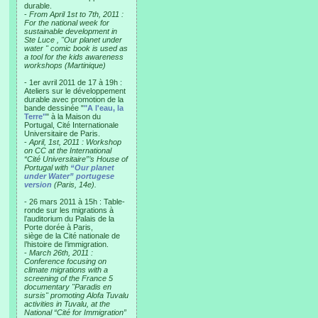
durable.
-
From April 1st to 7th, 2011 :
For the national week for
sustainable development in
Ste Luce , "Our planet under
water " comic book is used as
a tool for the kids awareness
workshops (Martinique)
- 1er avril 2011 de 17 à 19h :
Ateliers sur le développement
durable avec promotion de la
bande dessinée "
"A l'eau, la
Terre"
" à la Maison du
Portugal, Cité Internationale
Universitaire de Paris.
-
April, 1st, 2011 : Workshop
on CC at the International
“Cité Universitaire”’s House of
Portugal with
“Our planet
under Water” portugese
version
(Paris, 14e).
- 26 mars 2011 à 15h : Table-
ronde sur les migrations à
l’auditorium du Palais de la
Porte dorée à Paris,
siège de la Cité nationale de
l’histoire de l’immigration.
-
March 26th, 2011 :
Conference focusing on
climate migrations with a
screening of the France 5
documentary "Paradis en
sursis" promoting Alofa Tuvalu
activities in Tuvalu, at the
National “Cité for Immigration”