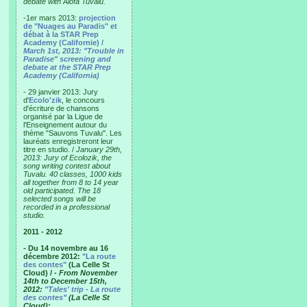
debate with Alofa Tuvalu.
-1er mars 2013:
projection
de "Nuages au Paradis" et
débat à la STAR Prep
Academy (Californie) /
March 1st, 2013: "Trouble in
Paradise" screening and
debate at the STAR Prep
Academy (California)
- 29 janvier 2013: Jury
d'
Ecolo'zik
, le concours
d'écriture de chansons
organisé par la Ligue de
l'Enseignement autour du
thème "Sauvons Tuvalu". Les
lauréats enregistreront leur
titre en studio. /
January 29th,
2013: Jury of Ecolozik, the
song writing contest about
Tuvalu. 40 classes, 1000 kids
all together from 8 to 14 year
old participated. The 18
selected songs will be
recorded in a professional
studio.
2011 - 2012
- Du 14 novembre au 16
décembre 2012:
"La route
des contes"
(La Celle St
Cloud) /
- From November
14th to December 15th,
2012:
"Tales' trip - La route
des contes"
(La Celle St
Cloud)
: