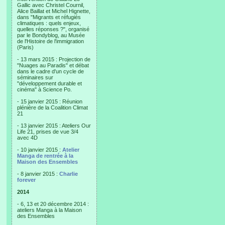
Gallic avec Christel Cournil,
Alice Baillat et Michel Hignette,
dans "Migrants et réfugiés
climatiques : quels enjeux,
quelles réponses ?", organisé
par le Bondyblog, au Musée
de l'Histoire de l'immigration
(Paris)
- 13 mars 2015 : Projection de
"Nuages au Paradis" et débat
dans le cadre d'un cycle de
séminaires sur
"développement durable et
cinéma" à Science Po.
- 15 janvier 2015 : Réunion
plénière de la Coalition Climat
21
- 13 janvier 2015 : Ateliers Our
Life 21, prises de vue 3/4
avec 4D
- 10 janvier 2015 :
Atelier
Manga de rentrée à la
Maison des Ensembles
- 8 janvier 2015 :
Charlie
forever
2014
- 6, 13 et 20 décembre 2014 :
ateliers Manga à la Maison
des Ensembles