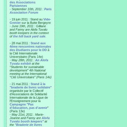
des Associations
Parisiennes
-
September 10th, 2011 :
Paris
Association Forum
- 19 juin 2011 : Stand au
Vide-
Grenier
sur la Butte Bergeyre
-
June 19th, 2011 : Gilliane
and Fanny are Alofa Tuvalu
booth keepers in the context
of
the hill back yard sale
.
- 28 mai 2011 :
Stand aux
4ème rencontres nationales
des étudiants pour le DD
à
la Cité Internationale
Universitaire (Paris 14e)
-
May 28th, 2011 :
An Alofa
Tuvalu exhibit
at the
“Students for sustainable
development” 4th National
meeting at the International
“Cité Universitaire” (Paris 14e)
- 21 mai 2011 :
Stand à la
"braderie de livres solidaire"
organisée par le Collectif
d'Associations de Solidarité
Internationale de la Ligue de
l'Enseignement pour la
Campagne "Pas
d'éducation, pas d'avenir
"
(Paris 13e)
-
May 21st, 2011 : Marie-
Jeanne and Fanny are
Alofa
Tuvalu booth keepers"
at
the
"Braderie de livres