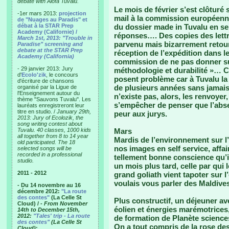
debate with Alofa Tuvalu.
Le mois de février s’est clôturé
-1er mars 2013:
projection
mail à la commission européenne 
de "Nuages au Paradis" et
débat à la STAR Prep
du dossier made in Tuvalu en se
Academy (Californie) /
réponses…. Des copies des lettr
March 1st, 2013: "Trouble in
parvenu mais bizarrement retour
Paradise" screening and
debate at the STAR Prep
réception de l’expédition dans le
Academy (California)
commission de ne pas donner su
- 29 janvier 2013: Jury
méthodologie et durabilité »… C
d'
Ecolo'zik
, le concours
posent problème car à Tuvalu la
d'écriture de chansons
de plusieurs années sans jamais 
organisé par la Ligue de
l'Enseignement autour du
n’existe pas, alors, les renvoyer
thème "Sauvons Tuvalu". Les
s’empêcher de penser que l’abse
lauréats enregistreront leur
titre en studio. /
January 29th,
peur aux jurys.
2013: Jury of Ecolozik, the
song writing contest about
Tuvalu. 40 classes, 1000 kids
Mars
all together from 8 to 14 year
Mardis de l’environnement sur l’
old participated. The 18
nos images en self service, affai
selected songs will be
recorded in a professional
tellement bonne conscience qu’
studio.
un mois plus tard, celle par qui l
2011 - 2012
grand goliath vient tapoter sur l
voulais vous parler des Maldive
- Du 14 novembre au 16
décembre 2012:
"La route
des contes"
(La Celle St
Plus constructif, un déjeuner av
Cloud) /
- From November
éolien et énergies marémotrices
14th to December 15th,
2012:
"Tales' trip - La route
de formation de Planète sciences
des contes"
(La Celle St
On a tout compris de la rose des
Cloud)
: