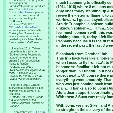
- 28 octobre 2011 : projection
much happening to officially co
de "Nuages au
Paradis"/"Trouble in Paradise"
(1914-1918) where 8 millions men 
suivi d'un
débat avec
only ones today standing up & ma
Christopher Horner
pour un
revive the « eternal flame », to
réseau de professeurs de
sciences à Los Angeles
worldwars. I guess it symbolizes
(Californie).
Arc de Triomphe, a solemn buildi
-
October 28th, 2011 :
"
"Trouble in Paradise"
unknown soldier ».… Hmm.. Sorry
screening and debate with
feel much concern with this war
Christopher Horner for a
thinking about it, today, I felt li
science network schools
headed by Lisa Niver Rajna.
Probably because it is the first
(Los Angeles - California).
in the recent past, the last 3 wee
- 19 octobre 2011 : Table-
ronde dans le cadre de
Flashback from October 19th
"Biodiversité et Peuples du
monde", un événement
This trip back was like a non-emo
organisé par l'association
when I used to fly from L.A. to
Plante & Planète.
become so familiar it felt not mu
-
October 19, 2011 :
"Biodiversity and people of the
longer than in Funafuti, but not
world" ("Biodiversité et
expect next… Of course there ar
Peuples du monde"), by the
Plant & Planet Association.
everything went smoothly. Thank
who was just coming back from 
- 4 octobre 2011 : Gilliane
again… Thanks also to John (Al
intervient au séminaire « Les
migrant(e)s du climat », à
Alofa dear support, coordinating
Bruxelles
With them 2 Suva was really fami
-
October 4th, 2011 : Gilliane
is a keyspeaker at the
"Climate Migrants" seminar in
With John, we met Sikeli and Ana
Brussels
to straighten the delivery of th
- 10 septembre 2011 :
Forum