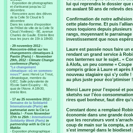
- Exposition de photographies
lui qui reprendra le dossier que
et d’artisanat jusqu’au 12
en avalant 50 ans de relevés des
décembre.
- Rencontre avec des élèves
de la Celle St Cloud le 5
Confirmation de notre adhésion 
décembre
cette plate-forme. Et puis l’allia
Dans les salons d’exposition
de l’Hôtel de ville de la Celle St
nous toquions depuis plusieurs 
Cloud (Yvelines) - 8E, avenue
rangs, moyennant le parrainage
Charles de Gaulle. Entrée libre
investissement que nous espérons
tous les jours de 15h à 18h00.
- 29 novembre 2012 :
Laure est passée nous faire un
Rencontre-débat sur les
changements climatiques à
rendant un grand service à Robi
Pantin (Paris) /
- November
nos lanternes sur le sujet.. « 
29th, 2012 : Climate Change
conference (Paris)
:
à Alofa, un peu comme « Coupe
"Le changement
compris grâce à Laure et après 
climatique: où en sommes-
nouveau stagiaire qui s’y colle
nous?"
avec Hervé Le Treut,
climatologue, membre du
au plus juste pour éco’ptimiser !
GIEC. Salle polyvalente de
l’Ecole Saint-Exupéry - 40,
quai de l’Aisne. A 18h30,
Merci Laure pour l’exposé et pou
entrée libre.
sketshs sur l’éco consommation -
rires quel bonheur, faut dire q
- 17 au 25 novembre 2012 :
Semaine de la Solidarité
Internationale (Paris)
en
Constant donc a remplacé Robin.
partenariat avec la Cie Le
Makila /
- From November
économie dans une grande école 
17th to 25th :
International
que les recruteurs vont s’arrach
Solidarity Week (Paris)
in
partnership with la Cie Le
coup de main sur la compta, a 
Makila
:
s’est immergé dans le biodiesel 
- Exposition photographique :