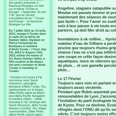
des parties prenantes à
Nausicaa-Boulogne sur Mer
Angeline, stagiaire catapultée su
sur le thème "Océan et
Energie". /
September 16 and
Meulan est passée donner et pre
17th: Sea for Society
maintenant des séances de souti
consultation forum - "Ocean
pas facile ». Pour l’avoir vu cuei
and Energy" - at Nausicaa-
Boulogne sur Mer.
voix à leur passer à vie toute e
parterre, ça doit filer droit au c
Du 7 juillet 2013 au 13 août,
2013, voyage à Tuvalu dans
le cadre de sa thèse de
Inondations à ok colline… Après 
Damien Vallot, étudiant en
matelas d’eau de Gilliane a perd
PhD à l'Université de
Bordeaux et membre
piscine que toujours rhumo-gripp
d'Alofa Tuvalu : /
From July
chance l’eau ne s’est pas infiltré
7th, 2013 to August 13th,
2013, within the frame of
une coupe en crête façon desirele
his thesis Damien Vallot, a
aquatiques, nous ne citerons qu’u
Phd student at Bordeaux
Uni and a member of Alofa
de pluie… et une gamelle percée 
Tuvalu is traveling to
pluie…
Tuvalu:
- Pendant son transit à Fiji :
Le 17 Février
rencontres avec Sarah
Toujours sans voix en partant en
Hemstock, spécialiste
biomasse d’Alofa Tuvalu, Teu,
toujours assez virulente.
représentante sur le biogaz,
Pendant que Robin arpentait pou
Eliala Fihaki, Agent de liaison
renouvelables de Lyon, j'accom
pour Alpha Pacific Navigation
et membre d’Alofa.. /
While
l'invitation du parti écologiste 
transiting in Fiji: meetings with
de Kyoto. Pour ce dixième, Ecolo
Sarah Hemstock, Alofa Tuvalu
biomass scientist, Teu, biogas
réfugiés dont l'ONU dit qu'ils ser
representative, Eliala Fihaki,
siècle. C’est toujours moins eff
Alpha Pacific Liaison agent