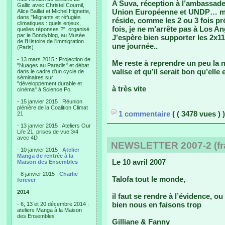
A Suva, réception à l’ambassade 
Gallic avec Christel Cournil,
Union Européenne et UNDP… mais
Alice Baillat et Michel Hignette,
dans "Migrants et réfugiés
réside, comme les 2 ou 3 fois p
climatiques : quels enjeux,
fois, je ne m’arrête pas à Los A
quelles réponses ?", organisé
par le Bondyblog, au Musée
J’espère bien supporter les 2x11
de l'Histoire de l'immigration
une journée..
(Paris)
- 13 mars 2015 : Projection de
Me reste à reprendre un peu la n
"Nuages au Paradis" et débat
valise et qu’il serait bon qu’elle 
dans le cadre d'un cycle de
séminaires sur
"développement durable et
à très vite
cinéma" à Science Po.
- 15 janvier 2015 : Réunion
plénière de la Coalition Climat
1 commentaire
( ( 3478 vues ) )
21
- 13 janvier 2015 : Ateliers Our
Life 21, prises de vue 3/4
avec 4D
NEWSLETTER 2007-2 (fr
- 10 janvier 2015 :
Atelier
Manga de rentrée à la
Le 10 avril 2007
Maison des Ensembles
- 8 janvier 2015 :
Charlie
Talofa tout le monde,
forever
2014
il faut se rendre à l’évidence, 
bien nous en faisons trop
- 6, 13 et 20 décembre 2014 :
ateliers Manga à la Maison
des Ensembles
Gilliane & Fanny