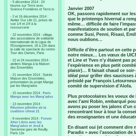
- 5 décembre 2014 : 24
heures sur Terre avec
Janvier 2007
Science Frontières et Terre.tv
OK, passons rapidement sur les
- 2 et 16 décembre 2014 :
que le printemps hivernal a rem
Atelier Our Life 21, prises de
même… difficile de faire l’impass
vue 1/4 et 2/4 à la
ressourcerie
manifestations de soutien et par
comme Susi, Penni, Risasi, Emil
- 22 novembre 2014 : village
des associations de solidarité
nous oublions…
internationale de la Ligue de
l'Enseignement, 18 à 22h dans
Difficile d’être partout en cette
la salle de spectacle du centre
Tour des Dames, Paris
notre mieux… Les vœux de UICN
et Line et Yves n’y étaient pas p
- 22 et 24 novembre 2014 :
ateliers Manga à la Maison
l’expérience en plus petit comi
des Ensembles
plaisir)… Il faisait chaud ce soir
- 21 novembre 2014 : Soirée
idéal pour griller des saucisses
Maison des Ensembles,
présidé par François Letourneux, 
présentation du projet Manga
comité de supervision d’Alofa.
par les Mang'ados
- 15 novembre 2014 :
Paris
Plus protocolaires les voeux de 
Manga avec les Mang'ados
avec l’ami Robin, embarqué pour
- 13 novembre 2014 :
avons pu poser les jalons d’un 
Réunion plénière de la
rencontrant tour à tour la consei
coalition climat 21
des enseignantes et une éducatr
- 8 novembre 2014 :
Forum
Alter Libris avec les
Mang'ados et José
à
En disant oui (et comment dire 
l'ancienne gare de Reuilly,
Paradis » avec l’association de l
Paris 12e