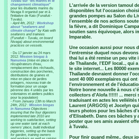
Tuvalu sur "les marins et le
changement climatique"
L'arrivée de la version tamoul d
pour les étudiants marins du
disponibles fut l'occasion chois
Nivaga II organisé par et à
grandes pompes au Salon du Livr
l'initiative de Kaio (Funafuti -
Tuvalu).
l’ensemble de nos actions souten
-
April 4th, 2012 :
Workshop
la fièvre, a dit Dominique Campan
about "seafarers and
climate change"
by Kaio with
soutien sans équivoque, alors i
seafarers and trainees
Imparable.
(Funafuti – Tuvalu, on board
Nivaga) about environmental
practices on vessels.
Une occasion aussi pour nous d
l'entremise duquel nous devons l
- Du 17 janvier au 24 mars
2012:
Mission biogaz à
thai lui a été remise un peu vite
Nanumea
(mise en place de
de Thailande, l'EDF local.., qui a
récupérateurs d'eau,
remplacement des réchauds,
le site internet... Les 80000 ex
construction des porcheries,
Thaïlande devraient donner l'occa
distributions de graines et
sont 40 000 exemplaires qui ont 
mise en place de jardins
potagers, nouveau train de
l'environnement et de l'éducati
formation pour un usage
Notre bonne nouvelle à nous c'ét
pérenne des 4 unités par les
volontaires et ateliers publics
collectors d'Alofa !!!!!! ... merc
pour la population)
traduisant en actes les velléités
-
From January 13th to March
Laurent (ARGOS) et Jocelyn qui 
24th, 2012 :
Mission biogas
in Nanumea
Objectives :
leurs photos pour les bâches d’
insuring that the four digesters
d’Elisabeth. Dans ces bâches y 
implemented late 2010 are
working to satisfaction, setting
poster que ses amis avaient offe
up one water tank at each
à Tuvalu.
owners' place, build individual
piggeries, setting up the basis
for garden, training owners
Pour finir quand même.. deux jour
and workers as well as raising