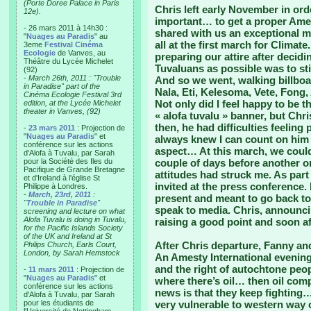
(Porte Doree Palace in Paris
Chris left early November in or
12e).
important… to get a proper Ame
- 26 mars 2011 à 14h30 :
shared with us an exceptional m
"
Nuages au Paradis
" au
all at the first march for Climat
3eme
Festival Cinéma
Ecologie
de Vanves, au
preparing our attire after decid
Théâtre du Lycée Michelet
Tuvaluans as possible was to st
(92)
-
March 26th, 2011 : "Trouble
And so we went, walking billboar
in Paradise" part of the
Nala, Eti, Kelesoma, Vete, Fong
Cinéma Ecologie Festival 3rd
Not only did I feel happy to be 
edition, at the Lycée Michelet
theater in Vanves, (92)
« alofa tuvalu » banner, but Chris
then, he had difficulties feeling 
-
23 mars 2011
: Projection de
"
Nuages au Paradis
" et
always knew I can count on him 
conférence sur les actions
aspect… At this march, we could
d'Alofa à Tuvalu, par Sarah
pour la Société des Iles du
couple of days before another o
Pacifique de Grande Bretagne
attitudes had struck me. As par
et d'Ireland à l'église St
invited at the press conference.
Philippe à Londres.
-
March, 23rd, 2011
:
present and meant to go back to
"
Trouble in Paradise
"
speak to media. Chris, announci
screening and lecture on what
Alofa Tuvalu is doing in Tuvalu,
raising a good point and soon af
for the Pacific Islands Society
of the UK and Ireland at St
After Chris departure, Fanny and
Philips Church, Earls Court,
London, by Sarah Hemstock
An Amesty International evenin
and the right of autochtone peo
-
11 mars 2011
: Projection de
"
Nuages au Paradis
" et
where there’s oil… then oil co
conférence sur les actions
news is that they keep fighting
d'Alofa à Tuvalu, par Sarah
pour les étudiants de
very vulnerable to western way o