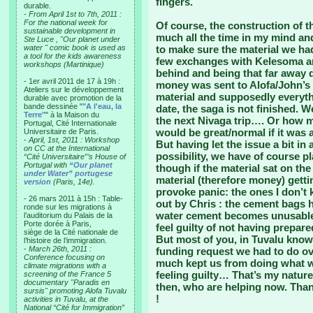
fingers.
durable.
-
From April 1st to 7th, 2011 :
For the national week for
Of course, the construction of 
sustainable development in
much all the time in my mind a
Ste Luce , "Our planet under
water " comic book is used as
to make sure the material we ha
a tool for the kids awareness
few exchanges with Kelesoma and 
workshops (Martinique)
behind and being that far away 
- 1er avril 2011 de 17 à 19h :
money was sent to Alofa/John’s 
Ateliers sur le développement
material and supposedly everyth
durable avec promotion de la
bande dessinée "
"A l'eau, la
date, the saga is not finished. 
Terre"
" à la Maison du
the next Nivaga trip…. Or how m
Portugal, Cité Internationale
would be great/normal if it was 
Universitaire de Paris.
-
April, 1st, 2011 : Workshop
But having let the issue a bit in 
on CC at the International
possibility, we have of course p
“Cité Universitaire”’s House of
Portugal with
“Our planet
though if the material sat on the
under Water” portugese
material (therefore money) get
version
(Paris, 14e).
provoke panic: the ones I don’t
- 26 mars 2011 à 15h : Table-
out by Chris : the cement bags h
ronde sur les migrations à
water cement becomes unusable….
l’auditorium du Palais de la
Porte dorée à Paris,
feel guilty of not having prepa
siège de la Cité nationale de
But most of you, in Tuvalu kno
l’histoire de l’immigration.
-
March 26th, 2011 :
funding request we had to do ov
Conference focusing on
much kept us from doing what w
climate migrations with a
feeling guilty… That’s my nature
screening of the France 5
documentary "Paradis en
then, who are helping now. Thank
sursis" promoting Alofa Tuvalu
!
activities in Tuvalu, at the
National “Cité for Immigration”