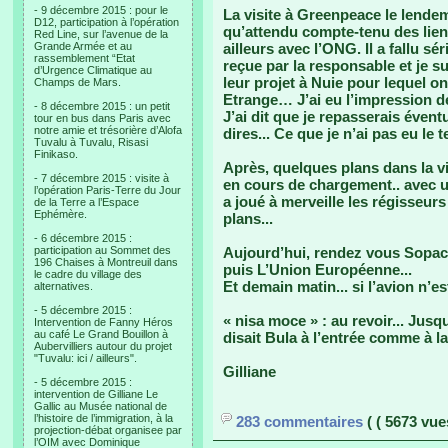
- 9 décembre 2015 : pour le
La visite à Greenpeace le lendem
D12, participation à l’opération
qu’attendu compte-tenu des lien
Red Line, sur l’avenue de la
Grande Armée et au
ailleurs avec l’ONG. Il a fallu 
rassemblement “Etat
reçue par la responsable et je su
d’Urgence Climatique au
leur projet à Nuie pour lequel on
Champs de Mars.
Etrange… J’ai eu l’impression d
- 8 décembre 2015 : un petit
J’ai dit que je repasserais évent
tour en bus dans Paris avec
notre amie et trésorière d’Alofa
dires... Ce que je n’ai pas eu le 
Tuvalu à Tuvalu, Risasi
Finikaso.
Après, quelques plans dans la vil
- 7 décembre 2015 : visite à
en cours de chargement.. avec un
l’opération Paris-Terre du Jour
a joué à merveille les régisseur
de la Terre a l’Espace
Ephémère.
plans...
- 6 décembre 2015 :
participation au Sommet des
Aujourd’hui, rendez vous Sopac,
196 Chaises à Montreuil dans
puis L’Union Européenne...
le cadre du village des
Et demain matin... si l’avion n’es
alternatives.
- 5 décembre 2015 :
« nisa moce » : au revoir... Jusq
Intervention de Fanny Héros
au café Le Grand Bouillon à
disait Bula à l’entrée comme à la 
Aubervilliers autour du projet
"Tuvalu: ici / ailleurs".
Gilliane
- 5 décembre 2015 :
intervention de Gilliane Le
Gallic au Musée national de
l’histoire de l’immigration, à la
283 commentaires
( ( 5673 vues
projection-débat organisee par
l’OIM avec Dominique