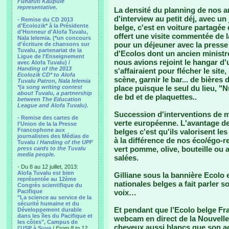
Funafuti Kaupule
representative.
La densité du planning de nos a
d'interview au petit déj, avec un
- Remise du CD 2013
d'Ecolozik* à la Présidente
belge, c'est en voiture partagée
d'Honneur d'Alofa Tuvalu,
offert une visite commentée de l
Nala Ielemia. (*un concours
pour un déjeuner avec la presse
d'écriture de chansons sur
Tuvalu, partenariat de la
d'Ecolos dont un ancien ministr
Ligue de l'Enseignement
nous avions rejoint le hangar d'
avec Alofa Tuvalu) /
Handing of the 2013
s'affairaient pour flécher le site,
Ecolozik CD* to Alofa
scène, garnir le bar... de bières
Tuvalu Patron, Nala Ielemia
*(a song writing contest
place puisque le seul du lieu, "
about Tuvalu, a partnership
de bd et de plaquettes..
between The Education
League and Alofa Tuvalu).
Succession d'interventions de m
- Remise des cartes de
verte européenne. L'avantage d
l'Union de la la Presse
Francophone aux
belges c'est qu'ils valorisent l
journalistes des Médias de
à la différence de nos éco/égo-r
Tuvalu /
Handing of the UPF
vert pomme, olive, bouteille ou
press cards to the Tuvalu
media people.
salées.
- Du 8 au 12 juillet, 2013:
Alofa Tuvalu est bien
Gilliane sous la bannière Ecolo 
représentée au 12ème
nationales belges a fait parler 
Congrès scientifique du
Pacifique
voix…
"La science au service de la
sécurité humaine et du
Et pendant que l’Ecolo belge Fr
Développement durable
dans les îles du Pacifique et
webcam en direct de la Nouvelle
les côtes", Campus de
cheveux aussi blancs que son ac
l'USP à Suva
/
From 8 to 12