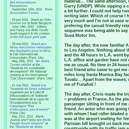
material… The same afternoon, 
des Associations
Garry (UNDP). While sipping a 
Parisiennes
-
September 10th, 2011 :
Paris
a bit further. I could not help r
Association Forum
writing later. Which of course I 
- 19 juin 2011 : Stand au
Vide-
very much and I’m not at ease w
Grenier
sur la Butte Bergeyre
prefering the casual friendly re
-
June 19th, 2011 : Gilliane
sequence was being able to say 
and Fanny are Alofa Tuvalu
booth keepers in the context
Suva Motor Inn.
of
the hill back yard sale
.
- 28 mai 2011 :
Stand aux
The day after, the now familiar 
4ème rencontres nationales
to Los Angeles. Nothing about th
des étudiants pour le DD
à
la Cité Internationale
and the 48 hours in L.A. went by
Universitaire (Paris 14e)
L.A. office and garden have not
-
May 28th, 2011 :
An Alofa
me as usual. No time in 24 hour
Tuvalu exhibit
at the
“Students for sustainable
best friend who came to get me o
development” 4th National
miles long Santa Monica Bay fac
meeting at the International
“Cité Universitaire” (Paris 14e)
Tuvalu… Apart from the waves, n
me of Funafuti !
- 21 mai 2011 :
Stand à la
"braderie de livres solidaire"
organisée par le Collectif
The day after, Chris made the tri
d'Associations de Solidarité
» problems in France. As the pl
Internationale de la Ligue de
l'Enseignement pour la
passenger sitting in front of me
Campagne "Pas
friend. An actor who was going 
d'éducation, pas d'avenir
"
(Paris 13e)
with whom I had roller-bladed a
-
May 21st, 2011 : Marie-
was at the airport waiting for hi
Jeanne and Fanny are
Alofa
Parisian hill brought us back im
Tuvalu booth keepers"
at
the
"Braderie de livres
countryside with its traffic jam