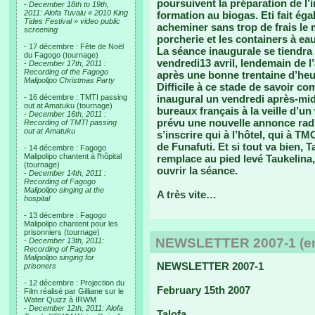
poursuivent la préparation de l’i
-
December 18th to 19th,
2011: Alofa Tuvalu « 2010 King
formation au biogas. Eti fait ég
Tides Festival » video public
acheminer sans trop de frais le m
screening
porcherie et les containers à eau 
- 17 décembre : Fête de Noël
La séance inaugurale se tiendr
du Fagogo (tournage)
vendredi13 avril, lendemain de l
-
December 17th, 2011 :
Recording of the Fagogo
après une bonne trentaine d’heu
Malipolipo Christmas Party
Difficile à ce stade de savoir co
- 16 décembre : TMTI passing
inaugural un vendredi après-midi
out at Amatuku (tournage)
bureaux français à la veille d’u
-
December 16th, 2011 :
prévu une nouvelle annonce radi
Recording of TMTI passing
out at Amatuku
s’inscrire qui à l’hôtel, qui à T
de Funafuti. Et si tout va bien, 
- 14 décembre : Fagogo
Malipolipo chantent à l'hôpital
remplace au pied levé Taukelina
(tournage)
ouvrir la séance.
-
December 14th, 2011 :
Recording of Fagogo
Malipolipo singing at the
A très vite…
hospital
- 13 décembre : Fagogo
Malipolipo chantent pour les
prisonniers (tournage)
NEWSLETTER 2007-1 (en
-
December 13th, 2011:
Recording of Fagogo
Malipolipo singing for
NEWSLETTER 2007-1
prisoners
- 12 décembre : Projection du
February 15th 2007
Film réalisé par Gilliane sur le
Water Quizz à IRWM
-
December 12th, 2011: Alofa
Talofa,