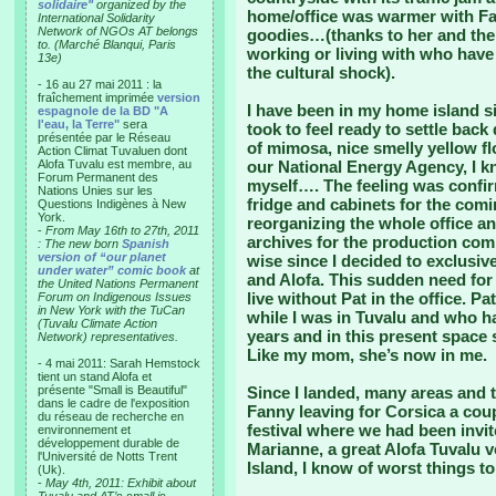
solidaire"
organized by the
home/office was warmer with Fann
International Solidarity
Network of NGOs AT belongs
goodies…(thanks to her and the
to. (Marché Blanqui, Paris
working or living with who hav
13e)
the cultural shock).
- 16 au 27 mai 2011 : la
fraîchement imprimée
version
I have been in my home island s
espagnole de la BD "A
l'eau, la Terre"
sera
took to feel ready to settle ba
présentée par le Réseau
of mimosa, nice smelly yellow f
Action Climat Tuvaluen dont
Alofa Tuvalu est membre, au
our National Energy Agency, I kn
Forum Permanent des
myself…. The feeling was confir
Nations Unies sur les
fridge and cabinets for the comin
Questions Indigènes à New
York.
reorganizing the whole office an
-
From May 16th to 27th, 2011
archives for the production co
: The new born
Spanish
version of “our planet
wise since I decided to exclusiv
under water” comic book
at
and Alofa. This sudden need for
the United Nations Permanent
live without Pat in the office. 
Forum on Indigenous Issues
in New York with the TuCan
while I was in Tuvalu and who h
(Tuvalu Climate Action
years and in this present space 
Network) representatives.
Like my mom, she’s now in me.
- 4 mai 2011: Sarah Hemstock
tient un stand Alofa et
présente "Small is Beautiful"
Since I landed, many areas and 
dans le cadre de l'exposition
Fanny leaving for Corsica a coup
du réseau de recherche en
festival where we had been invit
environnement et
développement durable de
Marianne, a great Alofa Tuvalu v
l'Université de Notts Trent
Island, I know of worst things to d
(Uk).
-
May 4th, 2011: Exhibit about