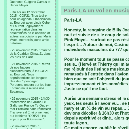
Duchene, Guigone Camus et
Benoit Mayer.
Paris-LA un vol en musi
- Du 1er au 12 décembre
2015 : COP21. Trop à dire
pour un agenda. Observation
Paris-LA
au Bourget avec Linda Cohen
et Laurent Leguyader et
Honesty, la rengaine de Billy J
representation dans les
assemblées de la coalition et
nuit et suivie de « le coup de sol
autres associations par Maria
Pink Floyd… surtout ne pas rési
Vives, notre très jeune amie
catalane.
l’esprit… Autour de moi, Casino
individuels masculins du 777 q
- 29 novembre 2015 : marche
de la Coalition Climat 21 dans
les rues de Paris.
Pour le moment tout se passe com
seule.. (Hervé et Thierry qui m’
- 27 novembre 2015 : Retrait
de nos badges
me réjouir des listings musicau
d’observateurs, à la COP21
ramassés à l’entrée dans l’avion 
au Bourget. Nous
appréhendions les longues
bien que ce soit l’objectif du jou
files de Copenhagen.
impressionnant et les comédies
Personne encore sur les lieux.
Juste ce qu’il me faut.
En 3mn nous avions nos
Sesames.
Après une semaine stress et le
- 26 novembre 2015 - 14h30 :
Intervention de Gilliane Le
yeux, les seuls à l’avoir vu… se 
Gallic sur France Tv Outre-
mary et un ¼ de vin au repas… J’
mer Première dans l'émission
Transversal Environnement
devions décoller à 16h30 et l’h
sur le thème "COP21 : les
depuis apéritivé et diné.. alors q
enjeux pour l'Outre-mer".
toute façon..
- 25novembre 2015 :
Ce matin encore, oublié le réveil