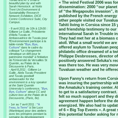
Tuvalu and AT’s small is
« The wind Festival 2006 was fo
beautiful plan by and with
dissemination: 2000 “our planet
Sarah Hemstock. at Notts
Trent Uni Environment &
of “the Megapoubs invasion”, its
Sustainability Research
published by the French energy 
Network Exhibition, DICE
Centre Conference Suite, City
other people visited our Tuvalu
Campus.
Tahiti living in Corsica since 15
- 8 avril 2011 de 10h à 12h30 :
and friendship testimony to our
Gilliane Le Gallic, Présidente
international Sarah in Trouble i
d'Alofa Tuvalu et
They had met her at a biomass 
Ambassadrice de Tuvalu pour
l'Environnement participe à la
atoll. What a small world we are 
table-ronde "
Bye, Bye,
offered asylum to Tuvaluan peop
Culture
" dans le cadre du
colloque "Le changement
philatelic office dreamed of a tw
climatique un défi pour le
Philippe Desbrosses, director 
patrimoine mondial" à l'initiative
positively answered Seluka’s re
de l'Université de Versailles St
Quentin, au Palais de la
was there too. He was very mov
Découverte à Paris.
Tuvaluan weather and he offere
-
April 8,2011 : Gilliane Le
Gallic, Alofa Tuvalu President
and Tuvalu goodwill
Upon Fanny’s return from Corsica
ambassador for the
environment is a key speaker
was insuring the partnership w
at the Saint Quentin
the Amatuku’s training center. 
University’s conference, "
Bye,
to get to a satisfactory contrac
Bye, Culture
" about CC and
culture loss at the Palais de la
felt so much support and they 
Decouverte, (Paris, 8e).
agreement happen before the dead
- 1er au 7 avril 2011 :
"A
energized. We also had to update
l'eau, la Terre"
à Ste Luce
of 6 « Big Top Events ». A great s
(Martinique) pour des ateliers
this potential funder asking fo
avec les primaires pendant la
semaine du développement