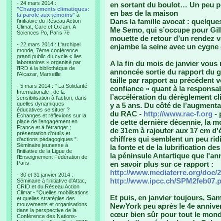
- 24 mars 2014 :
en sortant du boulot… Un peu pe
"Changements climatiques:
en bas de la maison
la parole aux témoins"
à
Dans la famille avocat : quelqu
l'initiative du Réseau Action
Climat, Care et Oxfam. A
Me Semo, qui s’occupe pour Gillia
Sciences Po, Paris 7è
mouette de retour d’un rendez vo
- 22 mars 2014 : L'archipel
enjambe la seine avec un cygne q
monde, 7ème conférence
grand public du cycle « Iles
laboratoires » organisé par
A la fin du mois de janvier vous
l'IRD à la bibliothèque de
annoncée sortie du rapport du gr
l’Alcazar, Marseille
taille par rapport au précédent 
- 5 mars 2014 : " La Solidarité
confiance » quant à la responsab
Internationale : de la
l’accélération du dérèglement cli
sensibilisation à l'action, dans
quelles dynamiques
y a 5 ans. Du côté de l’augment
éducatives se situer ?
du RAC -
http://www.rac-f.org
- 
Echanges et réflexions sur la
de cette dernière décennie, la m
place de l'engagement en
France et à l'étranger ;
de 31cm à rajouter aux 17 cm d'
présentation d'outils et
chiffres qui semblent un peu rid
d'actions pédagogiques ".
Séminaire jeunesse à
la fonte et de la lubrification d
l'initiative de la Ligue de
la péninsule Antartique que l'ann
l'Enseignement Fédération de
Paris
en savoir plus sur ce rapport :
http://www.mediaterre.org/doc/
- 30 et 31 janvier 2014 :
http://www.ipcc.ch/SPM2feb07.p
Séminaire à l'initiative d'Attac,
CRID et du Réseau Action
Climat - "Quelles mobilisations
Et puis, en janvier toujours, Sam,
et quelles stratégies des
mouvements et organisations
NewYork peu après le 4e anniver
dans la perspective de la
cœur bien sûr pour tout le monde
Conférence des Nations-