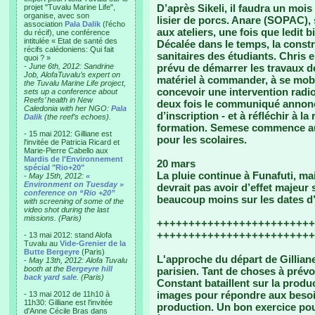
D’après Sikeli, il faudra un moi
projet "Tuvalu Marine Life",
organise, avec son
lisier de porcs. Anare (SOPAC), 
association
Pala Dalik
(l’écho
aux ateliers, une fois que ledit 
du récif), une conférence
intitulée « Etat de santé des
Décalée dans le temps, la const
récifs calédoniens: Qui fait
sanitaires des étudiants. Chris e
quoi ? »
-
June 6th, 2012: Sandrine
prévu de démarrer les travaux de
Job, AlofaTuvalu’s expert on
matériel à commander, à se mobi
the Tuvalu Marine Life project,
concevoir une intervention radio
sets up a conference about
Reefs’ health in New
deux fois le communiqué annonç
Caledonia with her NGO:
Pala
d’inscription - et à réfléchir à la
Dalik
(the reef’s echoes).
formation. Semese commence auss
- 15 mai 2012: Gilliane est
pour les scolaires.
l'invitée de Patricia Ricard et
Marie-Pierre Cabello aux
Mardis de l'Environnement
20 mars
spécial "Rio+20"
La pluie continue à Funafuti, mai
-
May 15th, 2012:
«
Environment on Tuesday »
devrait pas avoir d’effet majeur s
conference on “Rio +20”
beaucoup moins sur les dates d’a
with screening of some of the
video shot during the last
missions. (Paris)
+++++++++++++++++++++++++
+++++++++++++++++++++++++
- 13 mai 2012: stand Alofa
Tuvalu au
Vide-Grenier de la
Butte Bergeyre
(Paris)
L'approche du départ de Gilliane
-
May 13th, 2012: Alofa Tuvalu
booth at the
Bergeyre hill
parisien. Tant de choses à prévoir
back yard sale
. (Paris)
Constant bataillent sur la prod
images pour répondre aux besoi
- 13 mai 2012 de 11h10 à
11h30: Gilliane est l'invitée
production. Un bon exercice pou
d'Anne Cécile Bras dans