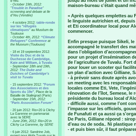
jusqu’au mois de juillet et un inc
d'Yeu.
- October 19th, 2012:
maison-bureau c’était quand mê
"
Trouble in Paradise
"
screening and debate at Ile
« Après quelques emplettes au F
d'Yeu (Vendée)
le linguiste autrichien et, depuis
- 4 octobre 2012:
table-ronde
et Eti coordinateur local pour A
sur les "réfugiés
climatiques"
au Muséum de
commencer.
Toulouse
-
October 4th, 2012:
“Climate
Refugees” Conference
at
Enfin presque puisque Sikeli, le
the Museum (Toulouse)
accompagné le transfert des maté
dans l’obligation d’accompagner
- 18 et 19 septembre 2012:
Visite du Duc et de la
pour un projet d’insémination 
Duchesse de Cambridge,
de l’agriculture de Tuvalu. Fort
Kate and William, à Tuvalu
-
September 18th and 19th,
pour louer un scooter qui facil
2012:
The Duke and
un plan d’action avec Gilliane, 
Dutches of Cambridge's
- à prévoir sans doute après avo
visit to Tuvalu
un meeting avec les responsab
- 15 septembre 2012:
"Forum
locales comme Eti, Vete, l’ingén
des Associations et des
Sports du 19e"
, Place de la
rénovation de l’îlot, Semese, le 
Bataille de Stalingrad (Paris)
présidente du bureau local d’Alo
-
September 15th, 2012:
"Paris Association Forum"
- difficile aussi, comme l’ont co
l’impasse sur les officiels, go
- 20 juin 2012: Rio+20 à Clichy
de Funafuti et ça aussi ça s’orga
La Garenne en partenariat
avec la SERE
De Paris, Gilliane répond : sirop
-
June 20th, 2012: Rio+20 in
d’eau ou de soda.. Ni plastique
Clichy La Garenne, by SERE
- et puis bien sûr, il faut prépar
- 6 juin 2012: Sandrine Job,
expert pour Alofa Tuvalu sur le