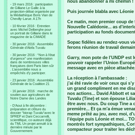
nous abandonner à mi chemin !
- 19 mars 2016 : participation
de Gilliane Le Gallic à la
Puis journée blabla avec Léonie 
projection-débat organisée par
la Médiathèque Boris Vian de
Chevilly-Larue. A 17h
Ce matin, mon premier coup de f
- 10 février 2016 : Entretien
Nouvelle Calédonie... as d’inter
avec Michel Delberghe pour
participation au fonds documenta
un portrait de Gilliane dans le
magazine de la CIMADE
Sopac fidèles au rendez-vous vie
- 30 janvier 2016 : Assemblée
ferons réunion de travail demain
Générale d’Alofa Tuvalu
- 30 janvier 2016 : “Non à l’état
Garry, mon pote de l’UNDP est lu
d’urgence” une manifestation
pouvoir rappeler l’Union Europé
dans de nombreuses villes
françaises dont Paris bien sûr
message avec en pièce attachée,
. L’assemblée nous a
empêchés d’y participer.
La réception à l’ambassade :
- 23 janvier 2016 : Assemblée
j’ai été ravie de voir ceux qui s’
Générale de la Coalition 21
un grand compliment en me disant
- 16 janvier 2016 : marche de
nos actions... David Abbott et s
soutien aux agriculteurs de
Tuvalu (Tine) et son épouse Lilia
Notre Dame des Landes
être avec nous. Du coup Tine a d
- D’Aout à fin décembre :
première... Et ça m’a émue venan
préparation et clôture du
dossier “biorap Tuvalu“avec le
meme prêté au jeu, avec moi, d’
SPREP et Dani Ceccarrelli,
l’équipe puis Léonie et moi... 
scientifique, co-auteure déjà
montrés fort sympathiques, Cori
du TML Un projet annulé à la
dernière minute par le
compacteur pour traiter les dé
Gouvernement.