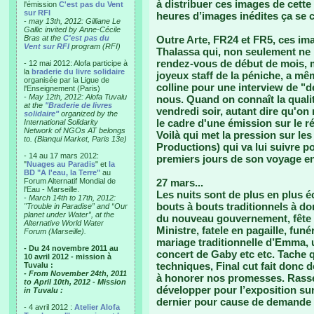
à distribuer ces images de cette
l'émission
C'est pas du Vent
sur RFI
heures d’images inédites ça se
-
may 13th, 2012: Gilliane Le
Gallic invited by Anne-Cécile
Bras at the
C'est pas du
Outre Arte, FR24 et FR5, ces ima
Vent sur RFI
program (RFI)
Thalassa qui, non seulement ne 
rendez-vous de début de mois, m
- 12 mai 2012: Alofa participe à
la
braderie du livre solidaire
joyeux staff de la péniche, a m
organisée par la Ligue de
colline pour une interview de "d
l'Enseignement (Paris)
-
May 12th, 2012: Alofa Tuvalu
nous. Quand on connaît la quali
at the
"Braderie de livres
vendredi soir, autant dire qu'on 
solidaire"
organized by the
le cadre d'une émission sur le 
International Solidarity
Network of NGOs AT belongs
Voilà qui met la pression sur les 
to. (Blanqui Market, Paris 13e)
Productions) qui va lui suivre p
- 14 au 17 mars 2012:
premiers jours de son voyage en 
"
Nuages au Paradis
" et
la
BD "A l'eau, la Terre"
au
Forum Alternatif Mondial de
27 mars...
l'Eau - Marseille.
Les nuits sont de plus en plus é
-
March 14th to 17th, 2012:
bouts à bouts traditionnels à do
"Trouble in Paradise” and “Our
planet under Water”, at the
du nouveau gouvernement, fête d
Alternative World Water
Ministre, fatele en pagaille, funé
Forum (Marseille).
mariage traditionnelle d’Emma, 
- Du 24 novembre 2011 au
concert de Gaby etc etc. Tache 
10 avril 2012 - mission à
techniques, Final cut fait donc 
Tuvalu :
- From November 24th, 2011
à honorer nos promesses. Rasse
to April 10th, 2012 - Mission
développer pour l’exposition sur 
in Tuvalu :
dernier pour cause de demand
- 4 avril 2012 :
Atelier Alofa