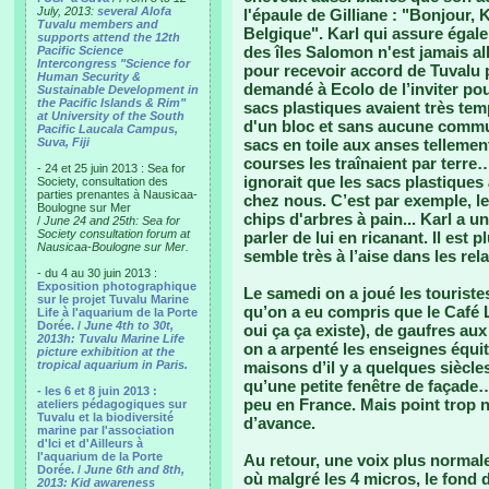
July, 2013:
several Alofa
l'épaule de Gilliane : "Bonjour,
Tuvalu members and
Belgique". Karl qui assure égale
supports attend the 12th
des îles Salomon n'est jamais al
Pacific Science
Intercongress "Science for
pour recevoir accord de Tuvalu 
Human Security &
demandé à Ecolo de l’inviter pou
Sustainable Development in
the Pacific Islands & Rim"
sacs plastiques avaient très te
at University of the South
d'un bloc et sans aucune commun
Pacific Laucala Campus,
Suva, Fiji
sacs en toile aux anses tellemen
courses les traînaient par terre…
- 24 et 25 juin 2013 : Sea for
ignorait que les sacs plastiques
Society, consultation des
parties prenantes à Nausicaa-
chez nous. C’est par exemple, l
Boulogne sur Mer
chips d'arbres à pain... Karl a u
/
June 24 and 25th: Sea for
Society consultation forum at
parler de lui en ricanant. Il est 
Nausicaa-Boulogne sur Mer.
semble très à l’aise dans les rel
- du 4 au 30 juin 2013 :
Exposition photographique
Le samedi on a joué les touristes
sur le projet Tuvalu Marine
qu’on a eu compris que le Café 
Life à l'aquarium de la Porte
Dorée. /
June 4th to 30t,
oui ça ça existe), de gaufres aux 
2013h: Tuvalu Marine Life
on a arpenté les enseignes équit
picture exhibition at the
tropical aquarium in Paris.
maisons d’il y a quelques siècles
qu’une petite fenêtre de façade…
- les 6 et 8 juin 2013 :
peu en France. Mais point trop n
ateliers pédagogiques sur
Tuvalu et la biodiversité
d’avance.
marine par l'association
d'Ici et d'Ailleurs à
l'aquarium de la Porte
Au retour, une voix plus normale 
Dorée. /
June 6th and 8th,
où malgré les 4 micros, le fond d
2013: Kid awareness