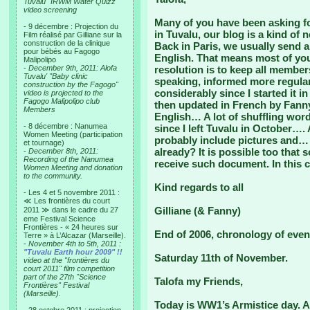
Tuvalu "IRWM Water Quizz"
video screening
Many of you have been asking f
- 9 décembre : Projection du
in Tuvalu, our blog is a kind of
Film réalisé par Gilliane sur la
construction de la clinique
Back in Paris, we usually send a
pour bébés au Fagogo
English. That means most of yo
Malipolipo
-
December 9th, 2011: Alofa
resolution is to keep all member
Tuvalu' "Baby clinic
speaking, informed more regul
construction by the Fagogo"
considerably since I started it 
video is projected to the
Fagogo Malipolipo club
then updated in French by Fanny.
Members
English… A lot of shuffling wor
- 8 décembre : Nanumea
since I left Tuvalu in October…. 
Women Meeting (participation
probably include pictures and… 
et tournage)
already? It is possible too that
-
December 8th, 2011:
Recording of the Nanumea
receive such document. In this ca
Women Meeting and donation
to the community.
Kind regards to all
- Les 4 et 5 novembre 2011 :
≪ Les frontières du court
Gilliane (& Fanny)
2011 ≫ dans le cadre du 27
eme Festival Science
Frontières - « 24 heures sur
End of 2006, chronology of even
Terre » à L’Alcazar (Marseille).
-
November 4th to 5th, 2011 :
"Tuvalu Earth hour 2009" !!
Saturday 11th of November.
video at the "frontières du
court 2011" film competition
part of the 27th "Science
Talofa my Friends,
Frontières" Festival
(Marseille).
Today is WW1’s Armistice day. A