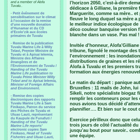
and a member of Alofa
l’horizon 2050, c’est-à-dire dem
Tuvalu..
dédicace à Gilliane, la premièr
Marguerite, comme sa mère.. et
-
Petit événement de
sensibilisation sur le climat
fleuve le long duquel sa mère a p
à l'occasion de la remise
le meilleur indice écologique de 
d'une nouvelle donation
d'Hunamar et du CD
déco couleur banquise version f
d'Ecolo'zik aux écoles
blanche dans un vase. Pas mal !
primaires de Tuvalu
-
Remise de la publication
Invitée d'honneur, Alofa’Gilliane
Tuvalu Marine Life à Willy
tribune, fignolé le montage des
Telavi, Premier Ministre de
Tuvalu et à Apisai Ielemia,
l'environnement : les inondations
Ministre des Affaires
distributions de graines et les
étrangères et de
l'Environnement de Tuvalu /
Alofa à Tuvalu et les premiers t
Handing of the Tuvalu
formation aux énergies renouve
Marine Life publication to
Tuvalu Prime Minister Willy
Telavi and to Apisai Ielemia,
Le matin du départ : panique au
Minister of Foreign Affairs
Bruxelles : 11 mails de John, lu
and Environment.
Sikeli, notre spécialiste biogaz 
- Remise des copies
remplir les conteneurs pour les
électroniques des rapports
nous avions tous décidé d’attend
Tuvalu Marine Life à Sam
Finikaso, Patron du service
plannifier…. Et bien sur le cout
des Pêches de Tuvalu et
Uluao Lauti, représentant
du Kaupule de Funafuti /
Exercice périlleux donc que celu
Handing of the Tuvalu
trois jours de côté l’actualité du 
Marine Life reports’
electronic copies Sam
jusqu’au bout pour savoir.. comb
Finikaso, Head of Tuvalu
une équipe.
Fisheries and Uluao Lauti,