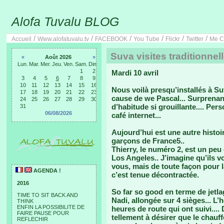
Alofa Tuvalu BLOG
/
/
/
/
/
/
Accueil
Www.alofatuvalu.tv
FACEBOOK
You Tube
Flickr
Twitter
Me C
Suva visites traditionnel
«
Août 2026
»
Lun.
Mar.
Mer.
Jeu.
Ven.
Sam.
Dim.
1
2
Mardi 10 avril
3
4
5
6
7
8
9
10
11
12
13
14
15
16
Nous voilà presqu’installés à Su
17
18
19
20
21
22
23
cause de we Pascal... Surprenant
24
25
26
27
28
29
30
d’habitude si grouillante.... Pe
31
06/08/2026
café internet...
Aujourd’hui est une autre histo
garçons de France5..
Thierry, le numéro 2, est un peu
Los Angeles.. J’imagine qu’ils 
vous, mais de toute façon pour 
AGENDA !
c’est tenue décontractée.
2016
So far so good en terme de jetl
TIME TO SIT BACK AND
Nadi, allongée sur 4 sièges... L’h
THINK
ENFIN LA POSSIBILITE DE
heures de route qui ont suivi.... 
FAIRE PAUSE POUR
tellement à désirer que le chauf
REFLECHIR