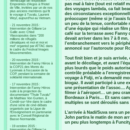
Vernissage de l’exposition
pas mal à faire (tout est relatif
Empreintes d’Argos à l’Hotel
de Ville, invitées par un de nos
des voyages lambda, ca fait bea
plus anciens membres qui fit
des circonstances exceptionnell
le voyage à Tuvalu, Laurent
préoccuper (même si je l’avais fai
Weyl, aujourd’hui au Vietnam.
un peu de la tenue, confortable
- 21 novembre 2015 :
d’une équipe qui réalise un fi
Intervention de Gilliane Le
Gallic avec Chloé
café sur la terrasse avec Fanny
Vlassopoulos dans "200
devait arriver dans les 7 à 8 mn,
millions de réfugiés
climatiques et moi et moi et
l’embranchement vers le périph
moi" organisé par ATTAC dans
annoncé sur l’autoroute pour 
le cadre du Festival Images
Mouvementées.
Tout finit bien et je suis arriv
- 20 novembre 2015 :
avant le décollage, et avant l’é
Intervention de Fanny Héros à
la COP21 des Monts du
plus lourds que le poids autorisé
Lyonnais à l'occasion de la
contrôle préalable a l’enregistr
COP, pendant la semaine de
voyage à Fidji, m’a demandé mon
solidarité internationale.
biogaz. Il avait participé à une e
- 17 novembre 2015 :
une présentation de l’assoc.... 
Intervention de Fanny Héros
suite à la projection du
filmer à l’aéroport… un peu cra
documentaire "Thule Tuvalu"
Bordeaux à Paris… Et sans cam
de Matthias Von Gunten, à
Condé-sur-Vire dans le cadre
multiples se sont déroulés san
d'une série de ciné-débats
organisés par la Ligue de
L’arrivée à Nadi/Suva sera un pe
l'Enseignement en partenariat
avec le Conseil Régional de
John partira le matin de mon arr
Basse-Normandie.
un peu plus longtemps à Funcit
- 19 octobre 2015 :
Intervention de Gilliane Le