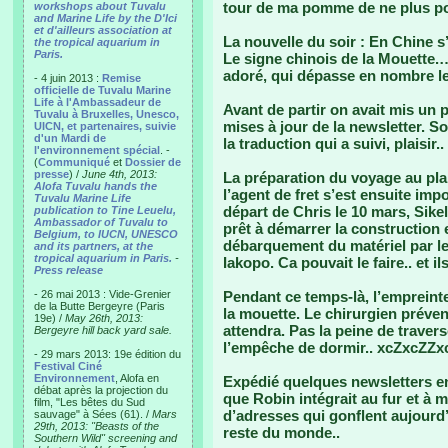
tour de ma pomme de ne plus pou
workshops about Tuvalu
and Marine Life by the D'Ici
et d'ailleurs association at
La nouvelle du soir : En Chine
the tropical aquarium in
Paris.
Le signe chinois de la Mouette.…
adoré, qui dépasse en nombre le
- 4 juin 2013 :
Remise
officielle de Tuvalu Marine
Life à l'Ambassadeur de
Avant de partir on avait mis un p
Tuvalu à Bruxelles, Unesco,
mises à jour de la newsletter. So
UICN, et partenaires, suivie
d'un Mardi de
la traduction qui a suivi, plaisir..
l'environnement spécial
. -
(
Communiqué
et
Dossier de
presse
) /
June 4th, 2013:
La préparation du voyage au plan
Alofa Tuvalu hands the
l’agent de fret s’est ensuite im
Tuvalu Marine Life
départ de Chris le 10 mars, Sike
publication to Tine Leuelu,
Ambassador of Tuvalu to
prêt à démarrer la construction e
Belgium, to IUCN, UNESCO
débarquement du matériel par le
and its partners, at the
tropical aquarium in Paris.
-
Iakopo. Ca pouvait le faire.. et ils 
Press release
- 26 mai 2013 : Vide-Grenier
Pendant ce temps-là, l’empreinte 
de la Butte Bergeyre (Paris
la mouette. Le chirurgien prévenu
19e) /
May 26th, 2013:
attendra. Pas la peine de travers
Bergeyre hill back yard sale.
l’empêche de dormir.. xcZxcZZxc 
- 29 mars 2013: 19e édition du
Festival Ciné
Environnement
, Alofa en
Expédié quelques newsletters en 
débat après la projection du
que Robin intégrait au fur et à
film, "Les bêtes du Sud
d’adresses qui gonflent aujourd’
sauvage" à Sées (61). /
Mars
29th, 2013: "Beasts of the
reste du monde..
Southern Wild" screening and