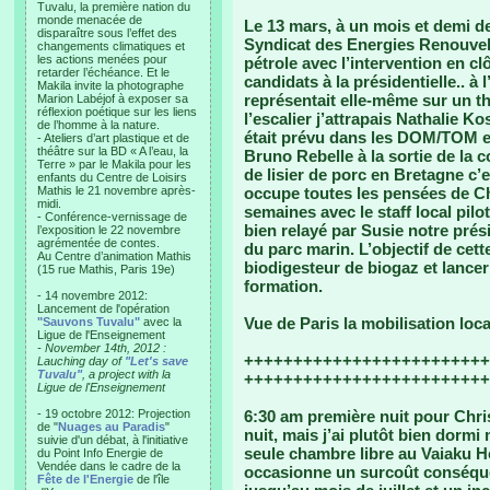
Tuvalu, la première nation du
monde menacée de
Le 13 mars, à un mois et demi de
disparaître sous l’effet des
Syndicat des Energies Renouvela
changements climatiques et
les actions menées pour
pétrole avec l’intervention en 
retarder l’échéance. Et le
candidats à la présidentielle.. 
Makila invite la photographe
représentait elle-même sur un t
Marion Labéjof à exposer sa
réflexion poétique sur les liens
l’escalier j’attrapais Nathalie 
de l’homme à la nature.
était prévu dans les DOM/TOM en 
- Ateliers d’art plastique et de
théâtre sur la BD « A l’eau, la
Bruno Rebelle à la sortie de la c
Terre » par le Makila pour les
de lisier de porc en Bretagne c
enfants du Centre de Loisirs
Mathis le 21 novembre après-
occupe toutes les pensées de Chri
midi.
semaines avec le staff local pilo
- Conférence-vernissage de
bien relayé par Susie notre pré
l’exposition le 22 novembre
agrémentée de contes.
du parc marin. L’objectif de cett
Au Centre d’animation Mathis
biodigesteur de biogaz et lancer
(15 rue Mathis, Paris 19e)
formation.
- 14 novembre 2012:
Lancement de l'opération
Vue de Paris la mobilisation lo
"Sauvons Tuvalu"
avec la
Ligue de l'Enseignement
- November 14th, 2012 :
+++++++++++++++++++++++++
Lauching day of
"Let's save
Tuvalu"
, a project with la
+++++++++++++++++++++++++
Ligue de l'Enseignement
- 19 octobre 2012: Projection
6:30 am première nuit pour Chris
de "
Nuages au Paradis
"
nuit, mais j’ai plutôt bien dormi
suivie d'un débat, à l'initiative
seule chambre libre au Vaiaku Ho
du Point Info Energie de
Vendée dans le cadre de la
occasionne un surcoût conséque
Fête de l'Energie
de l'île