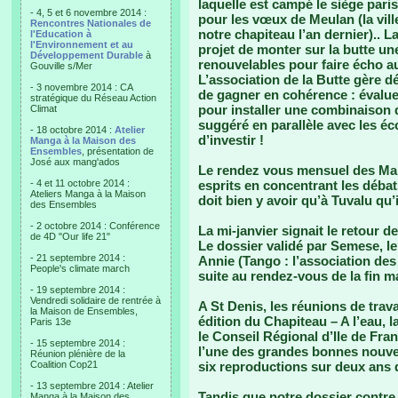
laquelle est campé le siège paris
- 4, 5 et 6 novembre 2014 :
pour les vœux de Meulan (la ville
Rencontres Nationales de
notre chapiteau l’an dernier).. L
l'Education à
l'Environnement et au
projet de monter sur la butte un
Développement Durable
à
renouvelables pour faire écho au
Gouville s/Mer
L’association de la Butte gère dé
- 3 novembre 2014 : CA
de gagner en cohérence : évaluer
stratégique du Réseau Action
pour installer une combinaison d
Climat
suggéré en parallèle avec les é
- 18 octobre 2014 :
Atelier
d’investir !
Manga à la Maison des
Ensembles
, présentation de
José aux mang'ados
Le rendez vous mensuel des Mard
- 4 et 11 octobre 2014 :
esprits en concentrant les débats
Ateliers Manga à la Maison
doit bien y avoir qu’à Tuvalu qu’i
des Ensembles
- 2 octobre 2014 : Conférence
La mi-janvier signait le retour d
de 4D "Our life 21"
Le dossier validé par Semese, l
- 21 septembre 2014 :
Annie (Tango : l’association des
People's climate march
suite au rendez-vous de la fin 
- 19 septembre 2014 :
Vendredi solidaire de rentrée à
A St Denis, les réunions de trav
la Maison de Ensembles,
édition du Chapiteau – A l’eau, l
Paris 13e
le Conseil Régional d’Ile de Fra
- 15 septembre 2014 :
l’une des grandes bonnes nouvel
Réunion plénière de la
Coalition Cop21
six reproductions sur deux ans 
- 13 septembre 2014 : Atelier
Tandis que notre dossier contre 
Manga à la Maison des