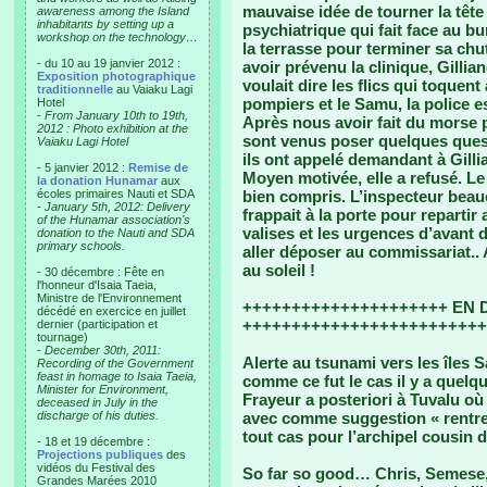
mauvaise idée de tourner la tête
awareness among the Island
inhabitants by setting up a
psychiatrique qui fait face au bu
workshop on the technology…
la terrasse pour terminer sa chu
- du 10 au 19 janvier 2012 :
avoir prévenu la clinique, Gillia
Exposition photographique
voulait dire les flics qui toquen
traditionnelle
au Vaiaku Lagi
pompiers et le Samu, la police e
Hotel
-
From January 10th to 19th,
Après nous avoir fait du morse p
2012 : Photo exhibition at the
sont venus poser quelques questi
Vaiaku Lagi Hotel
ils ont appelé demandant à Gilli
- 5 janvier 2012 :
Remise de
Moyen motivée, elle a refusé. Le 
la donation Hunamar
aux
écoles primaires Nauti et SDA
bien compris. L’inspecteur beau
-
January 5th, 2012: Delivery
frappait à la porte pour repartir a
of the Hunamar association's
valises et les urgences d’avant
donation to the Nauti and SDA
primary schools.
aller déposer au commissariat.. 
au soleil !
- 30 décembre : Fête en
l'honneur d'Isaia Taeia,
Ministre de l'Environnement
+++++++++++++++++++++ EN DI
décédé en exercice en juillet
+++++++++++++++++++++++++
dernier (participation et
tournage)
-
December 30th, 2011:
Alerte au tsunami vers les îles S
Recording of the Government
feast in homage to Isaia Taeia,
comme ce fut le cas il y a quelq
Minister for Environment,
Frayeur a posteriori à Tuvalu où
deceased in July in the
discharge of his duties.
avec comme suggestion « rent
tout cas pour l’archipel cousin 
- 18 et 19 décembre :
Projections publiques
des
vidéos du Festival des
So far so good… Chris, Semese, 
Grandes Marées 2010