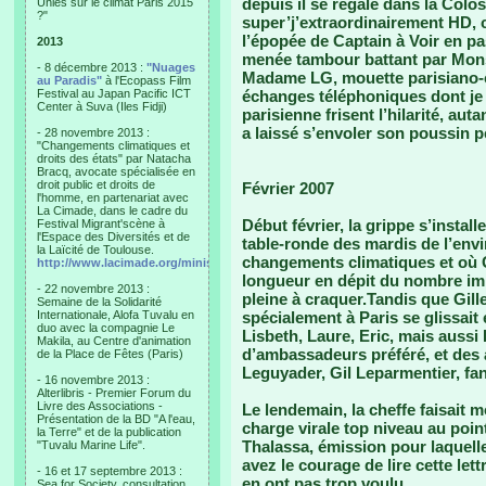
depuis il se régale dans la Colo
Unies sur le climat Paris 2015
?"
super’j’extraordinairement HD, c
l’épopée de Captain à Voir en
2013
menée tambour battant par Monsi
- 8 décembre 2013 :
"Nuages
Madame LG, mouette parisiano-c
au Paradis"
à l'Ecopass Film
Festival au Japan Pacific ICT
échanges téléphoniques dont je
Center à Suva (Iles Fidji)
parisienne frisent l’hilarité, au
a laissé s’envoler son poussin pe
- 28 novembre 2013 :
"Changements climatiques et
droits des états" par Natacha
Bracq, avocate spécialisée en
droit public et droits de
Février 2007
l'homme, en partenariat avec
La Cimade, dans le cadre du
Début février, la grippe s’install
Festival Migrant'scène à
l'Espace des Diversités et de
table-ronde des mardis de l’env
la Laïcité de Toulouse.
changements climatiques et où G
http://www.lacimade.org/minisites/migrantscene
longueur en dépit du nombre imp
- 22 novembre 2013 :
pleine à craquer.Tandis que Gill
Semaine de la Solidarité
Internationale, Alofa Tuvalu en
spécialement à Paris se glissait 
duo avec la compagnie Le
Lisbeth, Laure, Eric, mais aussi
Makila, au Centre d'animation
d’ambassadeurs préféré, et des 
de la Place de Fêtes (Paris)
Leguyader, Gil Leparmentier, fan
- 16 novembre 2013 :
Alterlibris - Premier Forum du
Livre des Associations -
Le lendemain, la cheffe faisait m
Présentation de la BD "A l'eau,
charge virale top niveau au poi
la Terre" et de la publication
Thalassa, émission pour laquelle
"Tuvalu Marine Life".
avez le courage de lire cette let
- 16 et 17 septembre 2013 :
en ont pas trop voulu.
Sea for Society, consultation