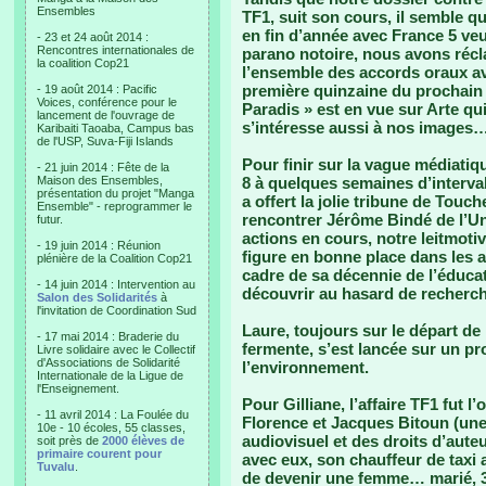
Ensembles
TF1, suit son cours, il semble qu
en fin d’année avec France 5 veui
- 23 et 24 août 2014 :
Rencontres internationales de
parano notoire, nous avons récla
la coalition Cop21
l’ensemble des accords oraux ave
première quinzaine du prochain 
- 19 août 2014 : Pacific
Voices, conférence pour le
Paradis » est en vue sur Arte qu
lancement de l'ouvrage de
s’intéresse aussi à nos images
Karibaiti Taoaba, Campus bas
de l'USP, Suva-Fiji Islands
Pour finir sur la vague médiatiqu
- 21 juin 2014 : Fête de la
Maison des Ensembles,
8 à quelques semaines d’interval
présentation du projet "Manga
a offert la jolie tribune de Tou
Ensemble" - reprogrammer le
rencontrer Jérôme Bindé de l’Une
futur.
actions en cours, notre leitmoti
- 19 juin 2014 : Réunion
figure en bonne place dans les 
plénière de la Coalition Cop21
cadre de sa décennie de l’éduca
- 14 juin 2014 : Intervention au
découvrir au hasard de recherche
Salon des Solidarités
à
l'invitation de Coordination Sud
Laure, toujours sur le départ de 
- 17 mai 2014 : Braderie du
fermente, s’est lancée sur un pr
Livre solidaire avec le Collectif
d'Associations de Solidarité
l’environnement.
Internationale de la Ligue de
l'Enseignement.
Pour Gilliane, l’affaire TF1 fut 
- 11 avril 2014 : La Foulée du
Florence et Jacques Bitoun (une
10e - 10 écoles, 55 classes,
audiovisuel et des droits d’auteu
soit près de
2000 élèves de
primaire courent pour
avec eux, son chauffeur de taxi a
Tuvalu
.
de devenir une femme… marié, 3 