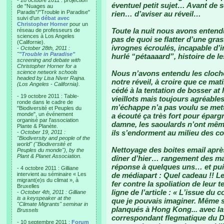
- 28 octobre 2011 : projection
éventuel petit sujet… Avant de 
de "Nuages au
Paradis"/"Trouble in Paradise"
rien… d’aviser au réveil…
suivi d'un
débat avec
Christopher Horner
pour un
Toute la nuit nous avons enten
réseau de professeurs de
sciences à Los Angeles
pas de quoi se flatter d’une gras
(Californie).
ivrognes écroulés, incapable d’imi
-
October 28th, 2011 :
"
"Trouble in Paradise"
hurlé “pétaaaard”, histoire de 
screening and debate with
Christopher Horner for a
science network schools
Nous n’avons entendu les cloch
headed by Lisa Niver Rajna.
notre réveil, à croire que ce mat
(Los Angeles - California).
cédé à la tentation de bosser at
- 19 octobre 2011 : Table-
vieillots mais toujours agréable
ronde dans le cadre de
m’échappe n’a pas voulu se mett
"Biodiversité et Peuples du
monde", un événement
a écouté ça très fort pour épar
organisé par l'association
damne, les saoulards n’ont même
Plante & Planète.
ils s’endorment au milieu des co
-
October 19, 2011 :
"Biodiversity and people of the
world" ("Biodiversité et
Nettoyage des boites email après
Peuples du monde"), by the
Plant & Planet Association.
dîner d’hier… rangement des ma
réponse à quelques uns… et puis
- 4 octobre 2011 : Gilliane
intervient au séminaire « Les
de médiapart : Quel cadeau !! L
migrant(e)s du climat », à
fer contre la spoliation de leur
Bruxelles
ligne de l’article : « Lʼissue du
-
October 4th, 2011 : Gilliane
is a keyspeaker at the
que je pouvais imaginer. Même si
"Climate Migrants" seminar in
planqués à Hong Kong... avec la
Brussels
correspondant flegmatique du D
- 10 septembre 2011 :
Forum