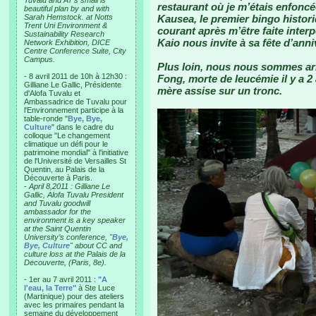
Tuvalu and AT’s small is
restaurant où je m’étais enfoncé
beautiful plan by and with
Sarah Hemstock. at Notts
Kausea, le premier bingo histori
Trent Uni Environment &
courant après m’être faite interp
Sustainability Research
Kaio nous invite à sa fête d’ann
Network Exhibition, DICE
Centre Conference Suite, City
Campus.
Plus loin, nous nous sommes arrê
- 8 avril 2011 de 10h à 12h30 :
Fong, morte de leucémie il y a 2
Gilliane Le Gallic, Présidente
mère assise sur un tronc.
d'Alofa Tuvalu et
Ambassadrice de Tuvalu pour
l'Environnement participe à la
table-ronde "
Bye, Bye,
Culture
" dans le cadre du
colloque "Le changement
climatique un défi pour le
patrimoine mondial" à l'initiative
de l'Université de Versailles St
Quentin, au Palais de la
Découverte à Paris.
-
April 8,2011 : Gilliane Le
Gallic, Alofa Tuvalu President
and Tuvalu goodwill
ambassador for the
environment is a key speaker
at the Saint Quentin
University’s conference, "
Bye,
Bye, Culture
" about CC and
culture loss at the Palais de la
Decouverte, (Paris, 8e).
- 1er au 7 avril 2011 :
"A
l'eau, la Terre"
à Ste Luce
(Martinique) pour des ateliers
avec les primaires pendant la
semaine du développement