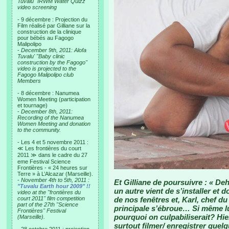
Tuvalu "IRWM Water Quizz"
video screening
- 9 décembre : Projection du
Film réalisé par Gilliane sur la
construction de la clinique
pour bébés au Fagogo
Malipolipo
-
December 9th, 2011: Alofa
Tuvalu' "Baby clinic
construction by the Fagogo"
video is projected to the
Fagogo Malipolipo club
Members
- 8 décembre : Nanumea
Women Meeting (participation
et tournage)
-
December 8th, 2011:
Recording of the Nanumea
Women Meeting and donation
to the community.
- Les 4 et 5 novembre 2011 :
≪ Les frontières du court
2011 ≫ dans le cadre du 27
eme Festival Science
Frontières - « 24 heures sur
Terre » à L’Alcazar (Marseille).
-
November 4th to 5th, 2011 :
Et Gilliane de poursuivre : « De
"Tuvalu Earth hour 2009" !!
un autre vient de s’installer et 
video at the "frontières du
court 2011" film competition
de nos fenêtres et, Karl, chef du
part of the 27th "Science
principale s’ébroue… Si même lui 
Frontières" Festival
pourquoi on culpabiliserait? Hier 
(Marseille).
surtout filmer/ enregistrer que