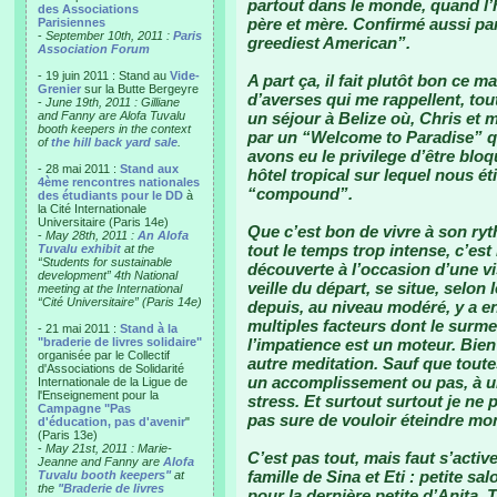
partout dans le monde, quand l’h
des Associations
père et mère. Confirmé aussi par
Parisiennes
-
September 10th, 2011 :
Paris
greediest American”.
Association Forum
- 19 juin 2011 : Stand au
Vide-
A part ça, il fait plutôt bon ce m
Grenier
sur la Butte Bergeyre
d’averses qui me rappellent, to
-
June 19th, 2011 : Gilliane
and Fanny are Alofa Tuvalu
un séjour à Belize où, Chris et m
booth keepers in the context
par un “Welcome to Paradise” qu
of
the hill back yard sale
.
avons eu le privilege d’être bloqu
- 28 mai 2011 :
Stand aux
hôtel tropical sur lequel nous 
4ème rencontres nationales
“compound”.
des étudiants pour le DD
à
la Cité Internationale
Universitaire (Paris 14e)
Que c’est bon de vivre à son ry
-
May 28th, 2011 :
An Alofa
tout le temps trop intense, c’est
Tuvalu exhibit
at the
“Students for sustainable
découverte à l’occasion d’une vi
development” 4th National
veille du départ, se situe, selon
meeting at the International
“Cité Universitaire” (Paris 14e)
depuis, au niveau modéré, y a 
multiples facteurs dont le surme
- 21 mai 2011 :
Stand à la
"braderie de livres solidaire"
l’impatience est un moteur. Bien 
organisée par le Collectif
autre meditation. Sauf que toute
d'Associations de Solidarité
un accomplissement ou pas, à u
Internationale de la Ligue de
l'Enseignement pour la
stress. Et surtout surtout je ne
Campagne "Pas
pas sure de vouloir éteindre mon
d'éducation, pas d'avenir
"
(Paris 13e)
-
May 21st, 2011 : Marie-
C’est pas tout, mais faut s’acti
Jeanne and Fanny are
Alofa
famille de Sina et Eti : petite sa
Tuvalu booth keepers"
at
the
"Braderie de livres
pour la dernière petite d’Anita, 