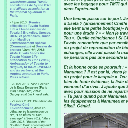
workshops about Tuvalu
avec les bagages pour TMTI qui
and Marine Life by the D'Ici
dans l’après-midi.
et d'ailleurs association at
the tropical aquarium in
Paris.
Une femme passe sur le port. Je 
- 4 juin 2013 :
Remise
d’Eseta ? (anciennement Cheffe 
officielle de Tuvalu Marine
elle tient une petite boutique)»
Life à l'Ambassadeur de
pour une étude ? » « Non je trava
Tuvalu à Bruxelles, Unesco,
UICN, et partenaires, suivie
Teu ». Quelle coïncidence ! Si Gi
d'un Mardi de
l’avais rencontrée que par emails
l'environnement spécial
. -
(
Communiqué
et
Dossier de
du projet de reproduction de bi
presse
) /
June 4th, 2013:
échanges, elle avait passé la mai
Alofa Tuvalu hands the
Tuvalu Marine Life
ne pensions pas une seconde la 
publication to Tine Leuelu,
Ambassador of Tuvalu to
Et la bonne onde se poursuit : «
Belgium, to IUCN, UNESCO
and its partners, at the
Nanumea ? Il est par là, viens je
tropical aquarium in Paris.
-
du projet pour le kaupule ». Teu l
Press release
bien de toute évidence, la liste 
- 26 mai 2013 : Vide-Grenier
viennent d’arriver. J’ajoute que 
de la Butte Bergeyre (Paris
avec pour mission de ne repartir
19e) /
May 26th, 2013:
Bergeyre hill back yard sale.
« Tu pars quand pour Nanumea ? 
les équipements à Nanumea et vei
- 29 mars 2013: 19e édition du
Festival Ciné
Sikeli. Génial.
Environnement
, Alofa en
débat après la projection du
film, "Les bêtes du Sud
sauvage" à Sées (61). /
Mars
29th, 2013: "Beasts of the
Southern Wild" screening and