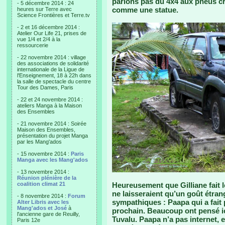
parlons pas du 4x4 aux pneus cr
- 5 décembre 2014 : 24
comme une statue.
heures sur Terre avec
Science Frontières et Terre.tv
- 2 et 16 décembre 2014 :
Atelier Our Life 21, prises de
vue 1/4 et 2/4 à la
ressourcerie
- 22 novembre 2014 : village
des associations de solidarité
internationale de la Ligue de
l'Enseignement, 18 à 22h dans
la salle de spectacle du centre
Tour des Dames, Paris
- 22 et 24 novembre 2014 :
ateliers Manga à la Maison
des Ensembles
- 21 novembre 2014 : Soirée
Maison des Ensembles,
présentation du projet Manga
par les Mang'ados
- 15 novembre 2014 :
Paris
Manga avec les Mang'ados
- 13 novembre 2014 :
Réunion plénière de la
coalition climat 21
Heureusement que Gilliane fait 
ne laisseraient qu’un goût étran
- 8 novembre 2014 :
Forum
sympathiques : Paapa qui a fait pr
Alter Libris avec les
Mang'ados et José
à
prochain. Beaucoup ont pensé ici
l'ancienne gare de Reuilly,
Tuvalu. Paapa n’a pas internet, e
Paris 12e