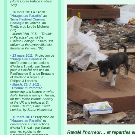
(Porte Doree Palace in Paris
12e).
- 26 mars 2011 à 14h30 :
"
Nuages au Paradis
" au
3eme
Festival Cinéma
Ecologie
de Vanves, au
Théâtre du Lycée Michelet
(92)
-
March 26th, 2011 : "Trouble
in Paradise" part of the
Cinéma Ecologie Festival 3rd
edition, at the Lycée Michelet
theater in Vanves, (92)
-
23 mars 2011
: Projection de
"
Nuages au Paradis
" et
conférence sur les actions
d'Alofa à Tuvalu, par Sarah
pour la Société des Iles du
Pacifique de Grande Bretagne
et d'Ireland à l'église St
Philippe à Londres.
-
March, 23rd, 2011
:
"
Trouble in Paradise
"
screening and lecture on what
Alofa Tuvalu is doing in Tuvalu,
for the Pacific Islands Society
of the UK and Ireland at St
Philips Church, Earls Court,
London, by Sarah Hemstock
-
11 mars 2011
: Projection de
"
Nuages au Paradis
" et
conférence sur les actions
d'Alofa à Tuvalu, par Sarah
pour les étudiants de
Ravalé l’horreur… et reparties e