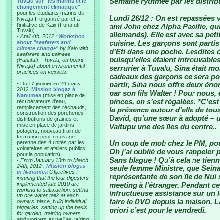
Semaine rythmée par les distrib
Tuvalu sur "les marins et le
changement climatique"
pour les étudiants marins du
Lundi 26/12 : On est repassées v
Nivaga II organisé par et à
l'initiative de Kaio (Funafuti -
ami John chez Alpha Pacific, qui
Tuvalu).
allemands). Elle est avec sa petite
-
April 4th, 2012 :
Workshop
cuisine. Les garçons sont partis
about "seafarers and
climate change"
by Kaio with
d’Eti dans une poche. Lesdites 
seafarers and trainees
puisqu’elles étaient introuvables 
(Funafuti – Tuvalu, on board
Nivaga) about environmental
serrurier à Tuvalu, Sina était mo
practices on vessels.
cadeaux des garçons ce sera pou
- Du 17 janvier au 24 mars
partir, Sina nous offre deux én
2012:
Mission biogaz à
par son fils Walter ! Pour nous,
Nanumea
(mise en place de
pinces, on s’est régalées. *C’es
récupérateurs d'eau,
remplacement des réchauds,
la présence autour d’elle de tous
construction des porcheries,
David, qu’une sœur à adopté – un
distributions de graines et
mise en place de jardins
Vaitupu une des îles du centre..
potagers, nouveau train de
formation pour un usage
Un coup de mob chez le PM, pour 
pérenne des 4 unités par les
volontaires et ateliers publics
Oh j’ai oublié de vous rappeler p
pour la population)
Sans blague ! Qu’à cela ne tienn
-
From January 13th to March
24th, 2012 :
Mission biogas
seule femme Ministre, que Seinati
in Nanumea
Objectives :
représentante de son île de Nui 
insuring that the four digesters
implemented late 2010 are
meeting à l’étranger. Pendant c
working to satisfaction, setting
infructueuse assistance sur un 
up one water tank at each
faire le DVD depuis la maison. L
owners' place, build individual
piggeries, setting up the basis
priori c’est pour le vendredi.
for garden, training owners
and workers as well as raising