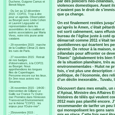
par des policiers néo-zélandais, 
Duchene, Guigone Camus et
Benoit Mayer.
violences domestiques. Avant ils
n’avaient pas le droit de s’immisc
- Du 1er au 12 décembre
que ça change.
2015 : COP21. Trop à dire
pour un agenda. Observation
au Bourget avec Linda Cohen
On est finalement restées jusqu’à
et Laurent Leguyader et
representation dans les
qu’après le Amen, c’était pétards
assemblées de la coalition et
est sorti calmement, sans effusi
autres associations par Maria
bureau de l’église juste à coté q
Vives, notre très jeune amie
catalane.
démarrait comme 2011 s’était ter
quotidiennes qui écartent les pe
- 29 novembre 2015 : marche
de la Coalition Climat 21 dans
devenir. De retour à la maison, 
les rues de Paris.
zélandais pour affronter ce dev
- 27 novembre 2015 : Retrait
Titanic” (globalement très bien f
de nos badges
de la situation planétaire, très a
d’observateurs, à la COP21
environnementales - Hulot ne pr
au Bourget. Nous
appréhendions les longues
fois, c’est plus une description -
files de Copenhagen.
politique, de l’économie, des r
Personne encore sur les lieux.
En 3mn nous avions nos
d’un déclin inexorable.. Tuvalu,
Sesames.
Découvert dans mes emails, un 
- 26 novembre 2015 - 14h30 :
Intervention de Gilliane Le
d’Apisai, Ministre des Affaires
Gallic sur France Tv Outre-
histoires de télés qui veulent co
mer Première dans l'émission
Transversal Environnement
2012 mais pas planifié encore. J’
sur le thème "COP21 : les
recommander de tarifer un peu le
enjeux pour l'Outre-mer".
qui monopolisent les gens sans
- 25novembre 2015 :
mis en place. Cette fois peut êt