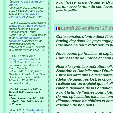
l'émission
C'est pas du Vent
avait laissé, avant de quitter Bru
sur RFI
carton avec le nom de son favori 
-
may 13th, 2012: Gilliane Le
née la veille.
Gallic invited by Anne-Cécile
Bras at the
C'est pas du
Vent sur RFI
program (RFI)
- 12 mai 2012: Alofa participe à
la
braderie du livre solidaire
Lundi 26 et Mardi 27 
organisée par la Ligue de
l'Enseignement (Paris)
-
May 12th, 2012: Alofa Tuvalu
Cette semaine d’entre deux fêtes 
at the
"Braderie de livres
boxing day dans les pays anglop
solidaire"
organized by the
International Solidarity
une aubaine pour rattraper un pe
Network of NGOs AT belongs
to. (Blanqui Market, Paris 13e)
Nous avons pu finaliser et exp
- 14 au 17 mars 2012:
l’Ambassade de France et l’état 
"
Nuages au Paradis
" et
la
BD "A l'eau, la Terre"
au
Forum Alternatif Mondial de
Relire la synthèse opérationnell
l'Eau - Marseille.
Sandrine et Daniella pour l’étude
-
March 14th to 17th, 2012:
"Trouble in Paradise” and “Our
Entre les difficultés à télécha
planet under Water”, at the
(débit de quelques k/s), le choix
Alternative World Water
réalisée sur un logiciel que ni e
Forum (Marseille).
rater la deadline de la Fondati
- Du 24 novembre 2011 au
avant la fin de l’année pour clô
10 avril 2012 - mission à
Tuvalu :
de nos spécialistes dans les te
- From November 24th, 2011
d’incohérence de chiffres et c
to April 10th, 2012 - Mission
in Tuvalu :
question de bon sens.
- 4 avril 2012 :
Atelier Alofa