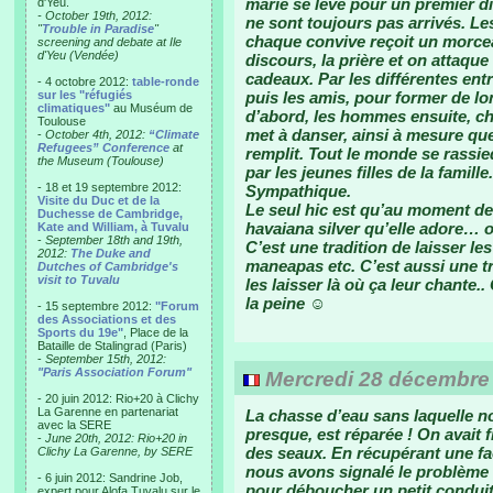
marié se lève pour un premier di
d'Yeu.
- October 19th, 2012:
ne sont toujours pas arrivés. Le
"
Trouble in Paradise
"
chaque convive reçoit un morce
screening and debate at Ile
d'Yeu (Vendée)
discours, la prière et on attaque 
cadeaux. Par les différentes entr
- 4 octobre 2012:
table-ronde
sur les "réfugiés
puis les amis, pour former de 
climatiques"
au Muséum de
d’abord, les hommes ensuite, ch
Toulouse
met à danser, ainsi à mesure que
-
October 4th, 2012:
“Climate
Refugees” Conference
at
remplit. Tout le monde se rassi
the Museum (Toulouse)
par les jeunes filles de la famill
- 18 et 19 septembre 2012:
Sympathique.
Visite du Duc et de la
Le seul hic est qu’au moment de 
Duchesse de Cambridge,
havaiana silver qu’elle adore… 
Kate and William, à Tuvalu
-
September 18th and 19th,
C’est une tradition de laisser le
2012:
The Duke and
maneapas etc. C’est aussi une tr
Dutches of Cambridge's
visit to Tuvalu
les laisser là où ça leur chante.
la peine ☺
- 15 septembre 2012:
"Forum
des Associations et des
Sports du 19e"
, Place de la
Bataille de Stalingrad (Paris)
-
September 15th, 2012:
"Paris Association Forum"
Mercredi 28 décembre
- 20 juin 2012: Rio+20 à Clichy
La Garenne en partenariat
La chasse d’eau sans laquelle no
avec la SERE
presque, est réparée ! On avait
-
June 20th, 2012: Rio+20 in
des seaux. En récupérant une fa
Clichy La Garenne, by SERE
nous avons signalé le problème 
- 6 juin 2012: Sandrine Job,
pour déboucher un petit conduit
expert pour Alofa Tuvalu sur le