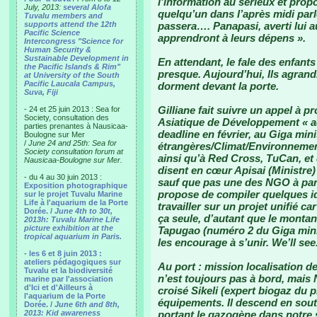
l’information au sérieux et prop
July, 2013:
several Alofa
quelqu’un dans l’après midi par
Tuvalu members and
supports attend the 12th
passera…. Panapasi, averti lui aus
Pacific Science
apprendront à leurs dépens ».
Intercongress "Science for
Human Security &
Sustainable Development in
En attendant, le fale des enfants
the Pacific Islands & Rim"
presque. Aujourd’hui, Ils agrand
at University of the South
Pacific Laucala Campus,
dorment devant la porte.
Suva, Fiji
Gilliane fait suivre un appel à p
- 24 et 25 juin 2013 : Sea for
Society, consultation des
Asiatique de Développement « a
parties prenantes à Nausicaa-
deadline en février, au Giga mini
Boulogne sur Mer
/
June 24 and 25th: Sea for
étrangères/Climat/Environnement
Society consultation forum at
ainsi qu’à Red Cross, TuCan, et 
Nausicaa-Boulogne sur Mer.
disent en cœur Apisai (Ministre)
- du 4 au 30 juin 2013 :
sauf que pas une des NGO à part
Exposition photographique
propose de compiler quelques id
sur le projet Tuvalu Marine
Life à l'aquarium de la Porte
travailler sur un projet unifié ca
Dorée. /
June 4th to 30t,
ça seule, d’autant que le montan
2013h: Tuvalu Marine Life
picture exhibition at the
Tapugao (numéro 2 du Giga minis
tropical aquarium in Paris.
les encourage à s’unir. We’ll se
- les 6 et 8 juin 2013 :
ateliers pédagogiques sur
Au port : mission localisation 
Tuvalu et la biodiversité
n’est toujours pas à bord, mais 
marine par l'association
d'Ici et d'Ailleurs à
croisé Sikeli (expert biogaz du pr
l'aquarium de la Porte
équipements. Il descend en sou
Dorée. /
June 6th and 8th,
2013: Kid awareness
portant le gazogène dans notre sa