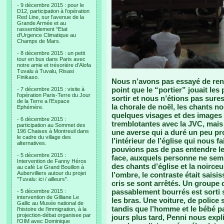
- 9 décembre 2015 : pour le
D12, participation à l’opération
Red Line, sur l’avenue de la
Grande Armée et au
rassemblement “Etat
d’Urgence Climatique au
Champs de Mars.
- 8 décembre 2015 : un petit
tour en bus dans Paris avec
notre amie et trésorière d’Alofa
Tuvalu à Tuvalu, Risasi
Finikaso.
Nous n’avons pas essayé de rent
point que le “portier” jouait le
- 7 décembre 2015 : visite à
l’opération Paris-Terre du Jour
sortir et nous n’étions pas sure
de la Terre a l’Espace
la chorale de noël, les chants n
Ephémère.
quelques visages et des images 
- 6 décembre 2015 :
tremblotantes avec la JVC, mais
participation au Sommet des
196 Chaises à Montreuil dans
une averse qui a duré un peu pr
le cadre du village des
l’intérieur de l’église qui nous 
alternatives.
pouvions pas de pas entendre le
- 5 décembre 2015 :
face, auxquels personne ne semb
Intervention de Fanny Héros
des chants d’église et la noirc
au café Le Grand Bouillon à
Aubervilliers autour du projet
l’ombre, le contraste était sai
"Tuvalu: ici / ailleurs".
cris se sont arrêtés. Un groupe
passablement bourrés est sorti s
- 5 décembre 2015 :
intervention de Gilliane Le
les bras. Une voiture, de police 
Gallic au Musée national de
tandis que l’homme et le bébé p
l’histoire de l’immigration, à la
projection-débat organisee par
jours plus tard, Penni nous exp
l’OIM avec Dominique