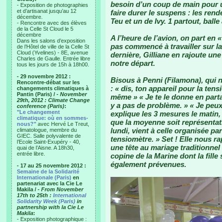
besoin d’un coup de main pour 
- Exposition de photographies
et d’artisanat jusqu’au 12
faire durer le suspens : les ren
décembre.
Teu et un de Ivy. 1 partout, balle
- Rencontre avec des élèves
de la Celle St Cloud le 5
décembre
A l’heure de l’avion, on part en «
Dans les salons d’exposition
pas commencé à travailler sur l
de l’Hôtel de ville de la Celle St
Cloud (Yvelines) - 8E, avenue
dernière, Gilliane en rajoute un
Charles de Gaulle. Entrée libre
notre départ.
tous les jours de 15h à 18h00.
- 29 novembre 2012 :
Bisous à Penni (Filamona), qui 
Rencontre-débat sur les
: « dis, ton appareil pour la tens
changements climatiques à
Pantin (Paris) /
- November
même » « Je te le donne en parta
29th, 2012 : Climate Change
y a pas de problème. » « Je peux
conference (Paris)
:
"Le changement
explique les 3 mesures le matin, 
climatique: où en sommes-
que la moyenne soit représentati
nous?"
avec Hervé Le Treut,
lundi, vient à celle organisée par
climatologue, membre du
GIEC. Salle polyvalente de
tensiomètre. » Set ! Elle nous ra
l’Ecole Saint-Exupéry - 40,
une tête au mariage traditionnel
quai de l’Aisne. A 18h30,
entrée libre.
copine de la Marine dont la fill
également prévenues.
- 17 au 25 novembre 2012 :
Semaine de la Solidarité
Internationale (Paris)
en
partenariat avec la Cie Le
Makila /
- From November
17th to 25th :
International
Solidarity Week (Paris)
in
partnership with la Cie Le
Makila
:
- Exposition photographique :