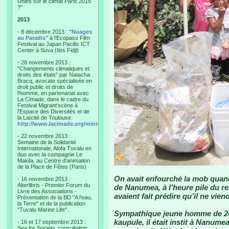
Unies sur le climat Paris 2015
?"
2013
- 8 décembre 2013 :
"Nuages
au Paradis"
à l'Ecopass Film
Festival au Japan Pacific ICT
Center à Suva (Iles Fidji)
- 28 novembre 2013 :
"Changements climatiques et
droits des états" par Natacha
Bracq, avocate spécialisée en
droit public et droits de
l'homme, en partenariat avec
La Cimade, dans le cadre du
Festival Migrant'scène à
l'Espace des Diversités et de
la Laïcité de Toulouse.
http://www.lacimade.org/minisites/migrantscene
- 22 novembre 2013 :
Semaine de la Solidarité
Internationale, Alofa Tuvalu en
duo avec la compagnie Le
Makila, au Centre d'animation
de la Place de Fêtes (Paris)
On avait enfourché la mob quand
- 16 novembre 2013 :
Alterlibris - Premier Forum du
de Nanumea, à l’heure pile du re
Livre des Associations -
avaient fait prédire qu’il ne vien
Présentation de la BD "A l'eau,
la Terre" et de la publication
"Tuvalu Marine Life".
Sympathique jeune homme de 26 
kaupule, il était instit à Nanume
- 16 et 17 septembre 2013 :
Sea for Society, consultation