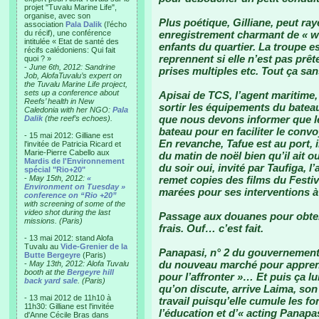
projet "Tuvalu Marine Life",
organise, avec son
Plus poétique, Gilliane, peut ray
association
Pala Dalik
(l’écho
du récif), une conférence
enregistrement charmant de « we
intitulée « Etat de santé des
enfants du quartier. La troupe es
récifs calédoniens: Qui fait
reprennent si elle n’est pas prête
quoi ? »
-
June 6th, 2012: Sandrine
prises multiples etc. Tout ça sa
Job, AlofaTuvalu’s expert on
the Tuvalu Marine Life project,
sets up a conference about
Apisai de TCS, l’agent maritime
Reefs’ health in New
sortir les équipements du bateau 
Caledonia with her NGO:
Pala
que nous devons informer que l
Dalik
(the reef’s echoes).
bateau pour en faciliter le convo
- 15 mai 2012: Gilliane est
En revanche, Tafue est au port, 
l'invitée de Patricia Ricard et
Marie-Pierre Cabello aux
du matin de noël bien qu’il ait 
Mardis de l'Environnement
du soir oui, invité par Taufiga, l
spécial "Rio+20"
-
May 15th, 2012:
«
remet copies des films du Festiv
Environment on Tuesday »
marées pour ses interventions à 
conference on “Rio +20”
with screening of some of the
video shot during the last
Passage aux douanes pour obten
missions. (Paris)
frais. Ouf… c’est fait.
- 13 mai 2012: stand Alofa
Tuvalu au
Vide-Grenier de la
Panapasi, n° 2 du gouvernement, 
Butte Bergeyre
(Paris)
du nouveau marché pour apprendre
-
May 13th, 2012: Alofa Tuvalu
booth at the
Bergeyre hill
pour l’affronter »… Et puis ça lui
back yard sale
. (Paris)
qu’on discute, arrive Laima, son
- 13 mai 2012 de 11h10 à
travail puisqu’elle cumule les f
11h30: Gilliane est l'invitée
l’éducation et d’« acting Panapa
d'Anne Cécile Bras dans