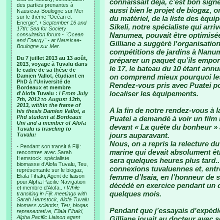
connaissait déjà, c’est bon signe
des parties prenantes à
aussi bien le projet de biogaz, 
Nausicaa-Boulogne sur Mer
sur le thème "Océan et
du matériel, de la liste des équi
Energie". /
September 16 and
Sikeli, notre spécialiste qui arr
17th: Sea for Society
Nanumea, pouvait être optimisée,
consultation forum - "Ocean
and Energy" - at Nausicaa-
Gilliane a suggéré l’organisatio
Boulogne sur Mer.
compétitions de jardins à Nanu
Du 7 juillet 2013 au 13 août,
préparer un paquet qu’ils emport
2013, voyage à Tuvalu dans
le 17, le bateau du 10 étant annu
le cadre de sa thèse de
Damien Vallot, étudiant en
on comprend mieux pourquoi les 
PhD à l'Université de
Rendez-vous pris avec Puatei p
Bordeaux et membre
localiser les équipements.
d'Alofa Tuvalu : /
From July
7th, 2013 to August 13th,
2013, within the frame of
A la fin de notre rendez-vous à l
his thesis Damien Vallot, a
Phd student at Bordeaux
Puatei a demandé à voir un film 
Uni and a member of Alofa
devant « La quête du bonheur » 
Tuvalu is traveling to
jours auparavant.
Tuvalu:
Nous, on a repris la relecture du
- Pendant son transit à Fiji :
marine qui devait absolument être
rencontres avec Sarah
Hemstock, spécialiste
sera quelques heures plus tard..
biomasse d’Alofa Tuvalu, Teu,
connexions tuvaluennes et, entre
représentante sur le biogaz,
Eliala Fihaki, Agent de liaison
femme d’Isaia, en l’honneur de s
pour Alpha Pacific Navigation
décédé en exercice pendant un c
et membre d’Alofa.. /
While
quelques mois.
transiting in Fiji: meetings with
Sarah Hemstock, Alofa Tuvalu
biomass scientist, Teu, biogas
Pendant que j’essayais d’expédie
representative, Eliala Fihaki,
Alpha Pacific Liaison agent
Gilliane jouait au docteur avec 