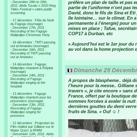
préfère un plan de taille et pas e
-
December 18th to 19th,
2011: Alofa Tuvalu « 2010 King
partie de l’uniforme n’ont pas te
Tides Festival » video public
David, donc le fils de Sina et Et
screening
île lointaine… sur le climat. En a
- 17 décembre : Fête de Noël
permanente à l’énergie) pour un
du Fagogo (tournage)
-
December 17th, 2011 :
mises en place ; Tafue, secrétair
Recording of the Fagogo
COP17 à Durban. etc
Malipolipo Christmas Party
- 16 décembre : TMTI passing
« Aujourd’hui est le 1er jour du
out at Amatuku (tournage)
au vol dans la home projection 
-
December 16th, 2011 :
Recording of TMTI passing
out at Amatuku
- 14 décembre : Fagogo
Malipolipo chantent à l'hôpital
Dimanche 25 Décembre
(tournage)
-
December 14th, 2011 :
Recording of Fagogo
A propos de blaspheme.. déjà di
Malipolipo singing at the
l’heure pour la messe.. Gilliane s
hospital
travers », je cite encore « sans
- 13 décembre : Fagogo
France, offert par la boutique 
Malipolipo chantent pour les
sommes forcées à avaler la nuit
prisonniers (tournage)
-
December 13th, 2011:
dernières gouttes du demi verre
Recording of Fagogo
fruits de Sina. » Ouf ☺ !
Malipolipo singing for
prisoners
- 12 décembre : Projection du
Film réalisé par Gilliane sur le
Water Quizz à IRWM
-
December 12th, 2011: Alofa