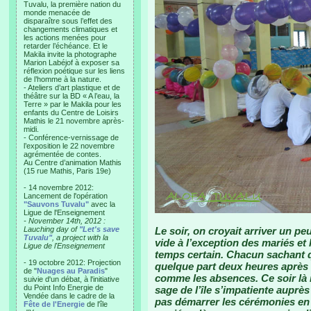
Tuvalu, la première nation du
monde menacée de
disparaître sous l’effet des
changements climatiques et
les actions menées pour
retarder l’échéance. Et le
Makila invite la photographe
Marion Labéjof à exposer sa
réflexion poétique sur les liens
de l’homme à la nature.
- Ateliers d’art plastique et de
théâtre sur la BD « A l’eau, la
Terre » par le Makila pour les
enfants du Centre de Loisirs
Mathis le 21 novembre après-
midi.
- Conférence-vernissage de
l’exposition le 22 novembre
agrémentée de contes.
Au Centre d’animation Mathis
(15 rue Mathis, Paris 19e)
- 14 novembre 2012:
Lancement de l'opération
"Sauvons Tuvalu"
avec la
Ligue de l'Enseignement
- November 14th, 2012 :
Lauching day of
"Let's save
Le soir, on croyait arriver un 
Tuvalu"
, a project with la
vide à l’exception des mariés et
Ligue de l'Enseignement
temps certain. Chacun sachant qu
- 19 octobre 2012: Projection
quelque part deux heures après l
de "
Nuages au Paradis
"
comme les absences. Ce soir là 
suivie d'un débat, à l'initiative
du Point Info Energie de
sage de l’île s’impatiente auprè
Vendée dans le cadre de la
pas démarrer les cérémonies en 
Fête de l'Energie
de l'île