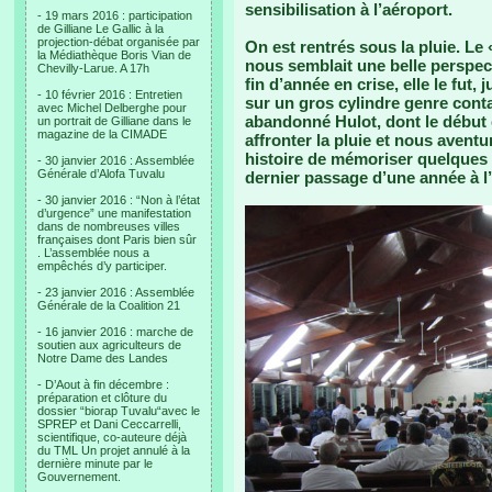
sensibilisation à l’aéroport.
- 19 mars 2016 : participation
de Gilliane Le Gallic à la
projection-débat organisée par
On est rentrés sous la pluie. L
la Médiathèque Boris Vian de
nous semblait une belle perspec
Chevilly-Larue. A 17h
fin d’année en crise, elle le fut,
- 10 février 2016 : Entretien
sur un gros cylindre genre con
avec Michel Delberghe pour
abandonné Hulot, dont le début e
un portrait de Gilliane dans le
magazine de la CIMADE
affronter la pluie et nous avent
histoire de mémoriser quelques
- 30 janvier 2016 : Assemblée
Générale d’Alofa Tuvalu
dernier passage d’une année à l’
- 30 janvier 2016 : “Non à l’état
d’urgence” une manifestation
dans de nombreuses villes
françaises dont Paris bien sûr
. L’assemblée nous a
empêchés d’y participer.
- 23 janvier 2016 : Assemblée
Générale de la Coalition 21
- 16 janvier 2016 : marche de
soutien aux agriculteurs de
Notre Dame des Landes
- D’Aout à fin décembre :
préparation et clôture du
dossier “biorap Tuvalu“avec le
SPREP et Dani Ceccarrelli,
scientifique, co-auteure déjà
du TML Un projet annulé à la
dernière minute par le
Gouvernement.