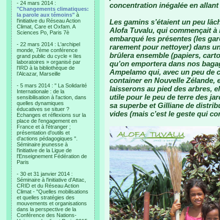
- 24 mars 2014 :
concentration inégalée en allant 
"Changements climatiques:
la parole aux témoins"
à
l'initiative du Réseau Action
Les gamins s’étaient un peu lâch
Climat, Care et Oxfam. A
Alofa Tuvalu, qui commençait à
Sciences Po, Paris 7è
embarqué les présentes (les gar
- 22 mars 2014 : L'archipel
rarement pour nettoyer) dans un 
monde, 7ème conférence
brûlera ensemble (papiers, carto
grand public du cycle « Iles
laboratoires » organisé par
qu’on emportera dans nos bagag
l'IRD à la bibliothèque de
Ampelamo qui, avec un peu de c
l’Alcazar, Marseille
container en Nouvelle Zélande, 
- 5 mars 2014 : " La Solidarité
laisserons au pied des arbres, ell
Internationale : de la
utile pour le peu de terre des ja
sensibilisation à l'action, dans
quelles dynamiques
sa superbe et Gilliane de distri
éducatives se situer ?
vides (mais c’est le geste qui c
Echanges et réflexions sur la
place de l'engagement en
France et à l'étranger ;
présentation d'outils et
d'actions pédagogiques ".
Séminaire jeunesse à
l'initiative de la Ligue de
l'Enseignement Fédération de
Paris
- 30 et 31 janvier 2014 :
Séminaire à l'initiative d'Attac,
CRID et du Réseau Action
Climat - "Quelles mobilisations
et quelles stratégies des
mouvements et organisations
dans la perspective de la
Conférence des Nations-