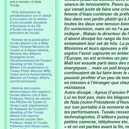
and a member of Alofa
séance de tensiomètre. Penni qu
Tuvalu..
qui venait juste de faire une cri
-
Petit événement de
femme d’Isaia continuer de préfér
sensibilisation sur le climat
lieu dans son jardin plutôt qu’à 
à l'occasion de la remise
d'une nouvelle donation
toutes les deux une tension bie
d'Hunamar et du CD
En surtension, mais on ne l’a pa
d'Ecolo'zik aux écoles
primaires de Tuvalu
indiqué-, Mataio le directeur de 
d’abord dissipé les rangs du f
-
Remise de la publication
entamaient leur set de hits. La
Tuvalu Marine Life à Willy
Telavi, Premier Ministre de
Ministres et leurs épouses a ét
Tuvalu et à Apisai Ielemia,
espère l’avoir capturée en entier
Ministre des Affaires
étrangères et de
l’Europe, on est arrivées un peu 
l'Environnement de Tuvalu /
Matt est ensuite parti dans des
Handing of the Tuvalu
énergiques… mais un poil bruyan
Marine Life publication to
Tuvalu Prime Minister Willy
continuaient de lui faire lever 
Telavi and to Apisai Ielemia,
pouvoir profiter d’un peu de tem
Minister of Foreign Affairs
and Environment.
en mission à l’étranger que chez 
résistance.
- Remise des copies
électroniques des rapports
Autre dissipé : Apisai (l’ancien 
Tuvalu Marine Life à Sam
Lui ne boit pas, mais les blagues
Finikaso, Patron du service
de Nala (notre Présidente d’Hon
des Pêches de Tuvalu et
Uluao Lauti, représentant
sur son portable à la sonnerie 
du Kaupule de Funafuti /
les performances. Tuvalu ressem
Handing of the Tuvalu
Marine Life reports’
technologisées. D’ailleurs puisq
electronic copies Sam
petites cameras, téléphones etc., 
Finikaso, Head of Tuvalu
» et on est parties avant la fin
Fisheries and Uluao Lauti,