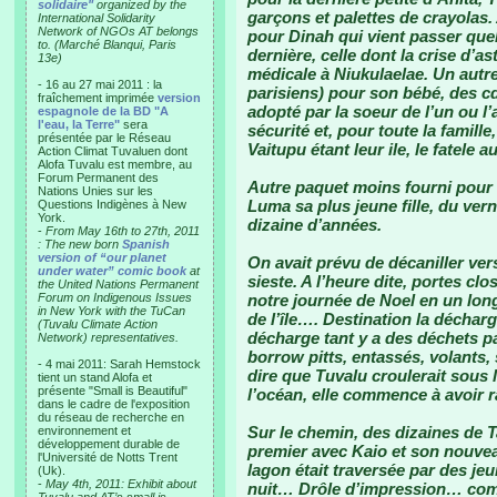
solidaire"
organized by the
garçons et palettes de crayolas.
International Solidarity
Network of NGOs AT belongs
pour Dinah qui vient passer quelq
to. (Marché Blanqui, Paris
dernière, celle dont la crise d’a
13e)
médicale à Niukulaelae. Un autre
- 16 au 27 mai 2011 : la
parisiens) pour son bébé, des cd 
fraîchement imprimée
version
adopté par la soeur de l’un ou l’
espagnole de la BD "A
l'eau, la Terre"
sera
sécurité et, pour toute la famill
présentée par le Réseau
Vaitupu étant leur ile, le fatele a
Action Climat Tuvaluen dont
Alofa Tuvalu est membre, au
Forum Permanent des
Autre paquet moins fourni pour 
Nations Unies sur les
Luma sa plus jeune fille, du vern
Questions Indigènes à New
York.
dizaine d’années.
-
From May 16th to 27th, 2011
: The new born
Spanish
version of “our planet
On avait prévu de décaniller ver
under water” comic book
at
sieste. A l’heure dite, portes c
the United Nations Permanent
Forum on Indigenous Issues
notre journée de Noel en un lon
in New York with the TuCan
de l’île…. Destination la décha
(Tuvalu Climate Action
décharge tant y a des déchets pa
Network) representatives.
borrow pitts, entassés, volants,
- 4 mai 2011: Sarah Hemstock
dire que Tuvalu croulerait sous
tient un stand Alofa et
présente "Small is Beautiful"
l’océan, elle commence à avoir r
dans le cadre de l'exposition
du réseau de recherche en
Sur le chemin, des dizaines de Ta
environnement et
développement durable de
premier avec Kaio et son nouvea
l'Université de Notts Trent
lagon était traversée par des je
(Uk).
-
May 4th, 2011: Exhibit about
nuit… Drôle d’impression… com