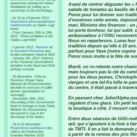
awareness among the Island
Avant de rentrer déguster les 
inhabitants by setting up a
salade de tomates au basilic de 
workshop on the technology…
Penni pour lui donner son trad
- du 10 au 19 janvier 2012 :
d’essences cette année, impossib
Exposition photographique
mari, Ministre des finances : un
traditionnelle
au Vaiaku Lagi
Hotel
lui porte bonheur, lui qui subit,
-
From January 10th to 19th,
ambassadeur à l’ONU reconverti 
2012 : Photo exhibition at the
Vaiaku Lagi Hotel
Nous en reparlerons. Luma leur f
tradition depuis qu’elle à 10 ans
- 5 janvier 2012 :
Remise de
parfum pour Vase (notre copine F
la donation Hunamar
aux
écoles primaires Nauti et SDA
Penni nous invite à la fête de so
-
January 5th, 2012: Delivery
of the Hunamar association's
donation to the Nauti and SDA
Mardi, on re-retente notre chanc
primary schools.
mais toujours pas la clé du cami
pour les deux jeunes, Christoph
- 30 décembre : Fête en
l'honneur d'Isaia Taeia,
vierges et une bd Ka lofia te pan
Ministre de l'Environnement
du centre, il était passé à trave
décédé en exercice en juillet
dernier (participation et
tournage)
En passant chez John/Alpha pour
-
December 30th, 2011:
Recording of the Government
régalent d’une glace. Un petit les
feast in homage to Isaia Taeia,
la boutique à côté, il ressort ra
Minister for Environment,
deceased in July in the
discharge of his duties.
Entre deux séances de GiGi-noël,
œil, qui s’ajoutent à la liste à fa
- 18 et 19 décembre :
Projections publiques
des
de TMTI. Il en a fait la demande 
vidéos du Festival des
à partir de la remise des prix fil
Grandes Marées 2010