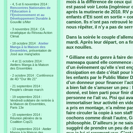
mois à la différence de ceux qui 
- 4, 5 et 6 novembre 2014 :
est passé voir Leota (ingénieur 
Rencontres Nationales de
après la mutinerie de 2010. RV p
l'Education à
l'Environnement et au
enfants d’Eti sont en sortie « co
Développement Durable
à
camion. Ils n’ont pas retrouvé l
Gouville s/Mer
nous répéter, il n’y a pas de serr
- 3 novembre 2014 : CA
stratégique du Réseau Action
Climat
Dans la soirée le couple d’allem
mardi. Après leur départ, on a 
- 18 octobre 2014 :
Atelier
aux nouilles.
Manga à la Maison des
Ensembles
, présentation de
José aux mang'ados
* Gilliane est du genre à faire d
- 4 et 11 octobre 2014 :
maneapa quand elle commence à
Ateliers Manga à la Maison
d’un événement qu’elle s’est enga
des Ensembles
dissipation en date c’était pour 
- 2 octobre 2014 : Conférence
les enfants par le Public Water
de 4D "Our life 21"
d’un donneur pour financer l’acti
- 21 septembre 2014 :
a bien fait de s’amuser un peu : l
People's climate march
donné, est bien parti pour finir
- 19 septembre 2014 :
personne ne l’ait vu. Pisi qui ava
Vendredi solidaire de rentrée à
immortaliser leur activité en vide
la Maison de Ensembles,
a pris en montage, n’a même pas 
Paris 13e
faire circuler la copie à son staf
- 15 septembre 2014 :
cochons comme dirait l’autre, Gi
Réunion plénière de la
Coalition Cop21
philosophie. D’ailleurs je ne sai
suggéré de prendre un peu de di
- 13 septembre 2014 : Atelier
que je lui ai rarement vue. C’es
Manga à la Maison des