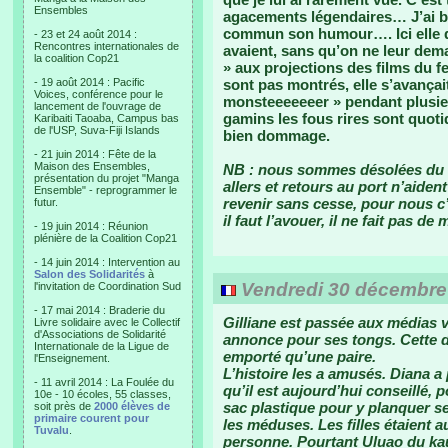
Ensembles
agacements légendaires… J’ai bi
commun son humour…. Ici elle d
- 23 et 24 août 2014 :
Rencontres internationales de
avaient, sans qu’on ne leur deman
la coalition Cop21
» aux projections des films du f
- 19 août 2014 : Pacific
sont pas montrés, elle s’avançai
Voices, conférence pour le
monsteeeeeeer » pendant plusieu
lancement de l'ouvrage de
gamins les fous rires sont quotid
Karibaiti Taoaba, Campus bas
de l'USP, Suva-Fiji Islands
bien dommage.
- 21 juin 2014 : Fête de la
Maison des Ensembles,
NB : nous sommes désolées du re
présentation du projet "Manga
allers et retours au port n’aiden
Ensemble" - reprogrammer le
revenir sans cesse, pour nous c
futur.
il faut l’avouer, il ne fait pas d
- 19 juin 2014 : Réunion
plénière de la Coalition Cop21
- 14 juin 2014 : Intervention au
Salon des Solidarités
à
Vendredi 30 décembre
l'invitation de Coordination Sud
- 17 mai 2014 : Braderie du
Gilliane est passée aux médias vo
Livre solidaire avec le Collectif
d'Associations de Solidarité
annonce pour ses tongs. Cette di
Internationale de la Ligue de
emporté qu’une paire.
l'Enseignement.
L’histoire les a amusés. Diana a
- 11 avril 2014 : La Foulée du
qu’il est aujourd’hui conseillé,
10e - 10 écoles, 55 classes,
sac plastique pour y planquer ses
soit près de
2000 élèves de
primaire courent pour
les méduses. Les filles étaient 
Tuvalu
.
personne. Pourtant Uluao du kaup