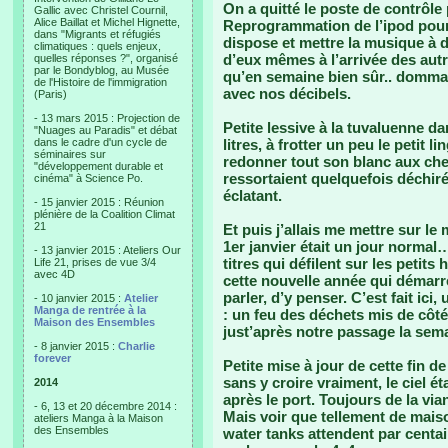
On a quitté le poste de contrôle
Gallic avec Christel Cournil,
Alice Baillat et Michel Hignette,
Reprogrammation de l’ipod pour 
dans "Migrants et réfugiés
dispose et mettre la musique à d
climatiques : quels enjeux,
d’eux mêmes à l’arrivée des autr
quelles réponses ?", organisé
par le Bondyblog, au Musée
qu’en semaine bien sûr.. dommage
de l'Histoire de l'immigration
avec nos décibels.
(Paris)
- 13 mars 2015 : Projection de
Petite lessive à la tuvaluenne d
"Nuages au Paradis" et débat
dans le cadre d'un cycle de
litres, à frotter un peu le petit l
séminaires sur
redonner tout son blanc aux che
"développement durable et
ressortaient quelquefois déchiré
cinéma" à Science Po.
éclatant.
- 15 janvier 2015 : Réunion
plénière de la Coalition Climat
21
Et puis j’allais me mettre sur 
1er janvier était un jour normal…
- 13 janvier 2015 : Ateliers Our
titres qui défilent sur les petits 
Life 21, prises de vue 3/4
avec 4D
cette nouvelle année qui démarr
parler, d’y penser. C’est fait ic
- 10 janvier 2015 :
Atelier
Manga de rentrée à la
: un feu des déchets mis de côté
Maison des Ensembles
just’après notre passage la sema
- 8 janvier 2015 :
Charlie
forever
Petite mise à jour de cette fin 
sans y croire vraiment, le ciel ét
2014
après le port. Toujours de la via
- 6, 13 et 20 décembre 2014 :
Mais voir que tellement de maiso
ateliers Manga à la Maison
des Ensembles
water tanks attendent par centain