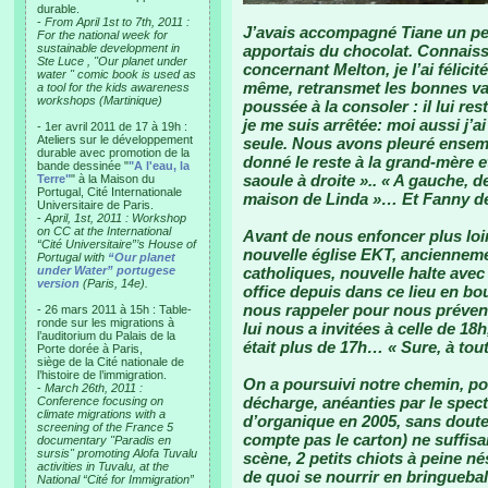
durable.
-
From April 1st to 7th, 2011 :
J’avais accompagné Tiane un peti
For the national week for
sustainable development in
apportais du chocolat. Connaiss
Ste Luce , "Our planet under
concernant Melton, je l’ai félicité
water " comic book is used as
même, retransmet les bonnes vale
a tool for the kids awareness
workshops (Martinique)
poussée à la consoler : il lui res
je me suis arrêtée: moi aussi j’ai 
- 1er avril 2011 de 17 à 19h :
Ateliers sur le développement
seule. Nous avons pleuré ensembl
durable avec promotion de la
donné le reste à la grand-mère et
bande dessinée "
"A l'eau, la
saoule à droite ».. « A gauche, d
Terre"
" à la Maison du
Portugal, Cité Internationale
maison de Linda »… Et Fanny de 
Universitaire de Paris.
-
April, 1st, 2011 : Workshop
on CC at the International
Avant de nous enfoncer plus loin
“Cité Universitaire”’s House of
nouvelle église EKT, ancienneme
Portugal with
“Our planet
under Water” portugese
catholiques, nouvelle halte avec 
version
(Paris, 14e).
office depuis dans ce lieu en bout
nous rappeler pour nous prévenir
- 26 mars 2011 à 15h : Table-
ronde sur les migrations à
lui nous a invitées à celle de 18
l’auditorium du Palais de la
était plus de 17h… « Sure, à tout
Porte dorée à Paris,
siège de la Cité nationale de
l’histoire de l’immigration.
On a poursuivi notre chemin, po
-
March 26th, 2011 :
décharge, anéanties par le spect
Conference focusing on
climate migrations with a
d’organique en 2005, sans doute
screening of the France 5
compte pas le carton) ne suffisai
documentary "Paradis en
sursis" promoting Alofa Tuvalu
scène, 2 petits chiots à peine né
activities in Tuvalu, at the
de quoi se nourrir en bringuebal
National “Cité for Immigration”