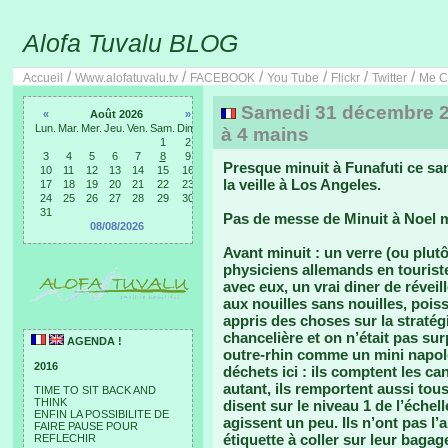
Alofa Tuvalu BLOG
/
/
/
/
/
/
Accueil
Www.alofatuvalu.tv
FACEBOOK
You Tube
Flickr
Twitter
Me C
Samedi 31 décembre 20
«
Août 2026
»
Lun.
Mar.
Mer.
Jeu.
Ven.
Sam.
Dim.
à 4 mains
1
2
3
4
5
6
7
8
9
Presque minuit à Funafuti ce s
10
11
12
13
14
15
16
la veille à Los Angeles.
17
18
19
20
21
22
23
24
25
26
27
28
29
30
31
Pas de messe de Minuit à Noel 
08/08/2026
Avant minuit :
un verre (ou plut
physiciens allemands en tourist
avec eux, un vrai diner de révei
aux nouilles sans nouilles, poiss
appris des choses sur la stratég
chancelière et on n’était pas sur
AGENDA !
outre-rhin comme un mini napoléon
2016
déchets ici : ils comptent les c
autant, ils remportent aussi tous
TIME TO SIT BACK AND
THINK
disent sur le niveau 1 de l’échel
ENFIN LA POSSIBILITE DE
agissent un peu. Ils n’ont pas l’a
FAIRE PAUSE POUR
étiquette à coller sur leur bagag
REFLECHIR