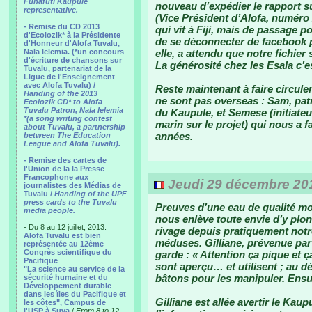
Funafuti Kaupule
nouveau d’expédier le rapport sur 
representative.
(Vice Président d’Alofa, numéro 2
- Remise du CD 2013
qui vit à Fiji, mais de passage p
d'Ecolozik* à la Présidente
de se déconnecter de facebook p
d'Honneur d'Alofa Tuvalu,
Nala Ielemia. (*un concours
elle, a attendu que notre fichier
d'écriture de chansons sur
La générosité chez les Esala c’e
Tuvalu, partenariat de la
Ligue de l'Enseignement
avec Alofa Tuvalu) /
Reste maintenant à faire circule
Handing of the 2013
ne sont pas overseas : Sam, pat
Ecolozik CD* to Alofa
Tuvalu Patron, Nala Ielemia
du Kaupule, et Semese (initiateu
*(a song writing contest
marin sur le projet) qui nous a 
about Tuvalu, a partnership
années.
between The Education
League and Alofa Tuvalu).
- Remise des cartes de
l'Union de la la Presse
Francophone aux
Jeudi 29 décembre 201
journalistes des Médias de
Tuvalu /
Handing of the UPF
press cards to the Tuvalu
Preuves d’une eau de qualité mo
media people.
nous enlève toute envie d’y plon
- Du 8 au 12 juillet, 2013:
rivage depuis pratiquement notre
Alofa Tuvalu est bien
méduses. Gilliane, prévenue par 
représentée au 12ème
Congrès scientifique du
garde : « Attention ça pique et ç
Pacifique
sont aperçu… et utilisent ; au d
"La science au service de la
bâtons pour les manipuler. Ensu
sécurité humaine et du
Développement durable
dans les îles du Pacifique et
Gilliane est allée avertir le Kau
les côtes", Campus de
l'USP à Suva
/
From 8 to 12