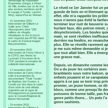
Vernissage de l’exposition
Empreintes d’Argos à l’Hotel
de Ville, invitées par un de nos
Le réveil ce 1er Janvier fut un p
plus anciens membres qui fit
gueule de bois en m’étonnant qu
le voyage à Tuvalu, Laurent
Weyl, aujourd’hui au Vietnam.
effet, elle m’a rappelée les prél
nous n’avons pas évité la fanfar
- 21 novembre 2015 :
terminer leur nuit de beuverie su
Intervention de Gilliane Le
Gallic avec Chloé
hurlant faux, dès potron minet,
Vlassopoulos dans "200
désynchronisés. Les boules qui
millions de réfugiés
climatiques et moi et moi et
main, se sont révélées inefficac
moi" organisé par ATTAC dans
derrière ma fenêtre, en revanch
le cadre du Festival Images
Mouvementées.
plus. Elle se réveille rarement 
je me suis même demandée si je n
- 20 novembre 2015 :
que tout allait bien. Elle a émer
Intervention de Fanny Héros à
la COP21 des Monts du
une grasse mat..
Lyonnais à l'occasion de la
COP, pendant la semaine de
solidarité internationale.
Depuis, un dimanche comme les 
On a du jouer les cerbères avec 
- 17 novembre 2015 :
branblants sous notre balcon, qu
Intervention de Fanny Héros
suite à la projection du
enfants jouaient et se carapataie
documentaire "Thule Tuvalu"
appris à ce pas se tenir trop prè
de Matthias Von Gunten, à
Condé-sur-Vire dans le cadre
premier, un jeune homme, se diri
d'une série de ciné-débats
blocs, comme une presqu’ile dev
organisés par la Ligue de
l'Enseignement en partenariat
poissons de bonne taille, pas fra
avec le Conseil Régional de
genre petits thons… Un pote l’a 
Basse-Normandie.
genre sashimis.
- 19 octobre 2015 :
Intervention de Gilliane Le