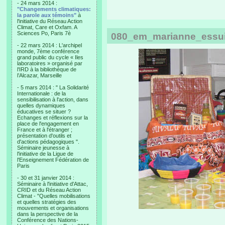
- 24 mars 2014 :
"Changements climatiques:
la parole aux témoins"
à
l'initiative du Réseau Action
Climat, Care et Oxfam. A
Sciences Po, Paris 7è
080_em_marianne_essui
- 22 mars 2014 : L'archipel
monde, 7ème conférence
grand public du cycle « Iles
laboratoires » organisé par
l'IRD à la bibliothèque de
l’Alcazar, Marseille
- 5 mars 2014 : " La Solidarité
Internationale : de la
sensibilisation à l'action, dans
quelles dynamiques
éducatives se situer ?
Echanges et réflexions sur la
place de l'engagement en
France et à l'étranger ;
présentation d'outils et
d'actions pédagogiques ".
Séminaire jeunesse à
l'initiative de la Ligue de
l'Enseignement Fédération de
Paris
- 30 et 31 janvier 2014 :
Séminaire à l'initiative d'Attac,
CRID et du Réseau Action
Climat - "Quelles mobilisations
et quelles stratégies des
mouvements et organisations
dans la perspective de la
Conférence des Nations-