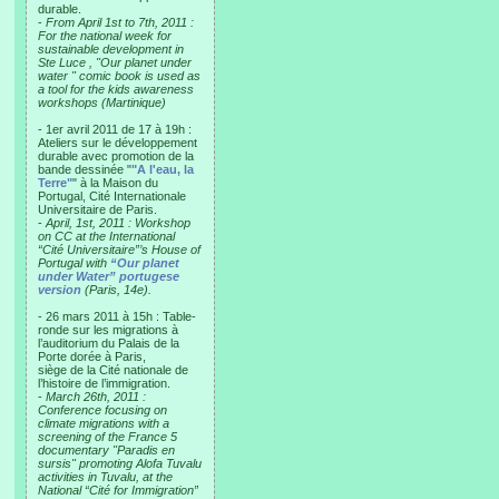
durable.
-
From April 1st to 7th, 2011 :
For the national week for
sustainable development in
Ste Luce , "Our planet under
water " comic book is used as
a tool for the kids awareness
workshops (Martinique)
- 1er avril 2011 de 17 à 19h :
Ateliers sur le développement
durable avec promotion de la
bande dessinée "
"A l'eau, la
Terre"
" à la Maison du
Portugal, Cité Internationale
Universitaire de Paris.
-
April, 1st, 2011 : Workshop
on CC at the International
“Cité Universitaire”’s House of
Portugal with
“Our planet
under Water” portugese
version
(Paris, 14e).
- 26 mars 2011 à 15h : Table-
ronde sur les migrations à
l’auditorium du Palais de la
Porte dorée à Paris,
siège de la Cité nationale de
l’histoire de l’immigration.
-
March 26th, 2011 :
Conference focusing on
climate migrations with a
screening of the France 5
documentary "Paradis en
sursis" promoting Alofa Tuvalu
activities in Tuvalu, at the
National “Cité for Immigration”