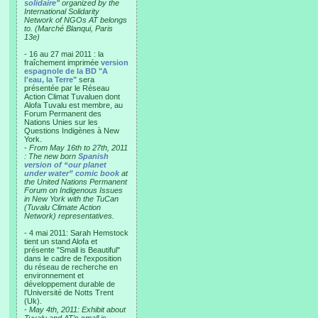
solidaire"
organized by the
International Solidarity
Network of NGOs AT belongs
to. (Marché Blanqui, Paris
13e)
- 16 au 27 mai 2011 : la
fraîchement imprimée
version
espagnole de la BD "A
l'eau, la Terre"
sera
présentée par le Réseau
Action Climat Tuvaluen dont
Alofa Tuvalu est membre, au
Forum Permanent des
Nations Unies sur les
Questions Indigènes à New
York.
-
From May 16th to 27th, 2011
: The new born
Spanish
version of “our planet
under water” comic book
at
the United Nations Permanent
Forum on Indigenous Issues
in New York with the TuCan
(Tuvalu Climate Action
Network) representatives.
- 4 mai 2011: Sarah Hemstock
tient un stand Alofa et
présente "Small is Beautiful"
dans le cadre de l'exposition
du réseau de recherche en
environnement et
développement durable de
l'Université de Notts Trent
(Uk).
-
May 4th, 2011: Exhibit about