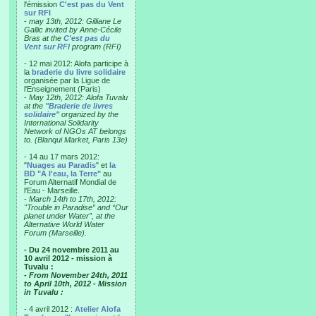
l'émission
C'est pas du Vent
sur RFI
-
may 13th, 2012: Gilliane Le
Gallic invited by Anne-Cécile
Bras at the
C'est pas du
Vent sur RFI
program (RFI)
- 12 mai 2012: Alofa participe à
la
braderie du livre solidaire
organisée par la Ligue de
l'Enseignement (Paris)
-
May 12th, 2012: Alofa Tuvalu
at the
"Braderie de livres
solidaire"
organized by the
International Solidarity
Network of NGOs AT belongs
to. (Blanqui Market, Paris 13e)
- 14 au 17 mars 2012:
"
Nuages au Paradis
" et
la
BD "A l'eau, la Terre"
au
Forum Alternatif Mondial de
l'Eau - Marseille.
-
March 14th to 17th, 2012:
"Trouble in Paradise” and “Our
planet under Water”, at the
Alternative World Water
Forum (Marseille).
- Du 24 novembre 2011 au
10 avril 2012 - mission à
Tuvalu :
- From November 24th, 2011
to April 10th, 2012 - Mission
in Tuvalu :
- 4 avril 2012 :
Atelier Alofa