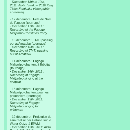
-
December 18th to 19th,
2011: Alofa Tuvalu « 2010 King
Tides Festival » video public
screening
- 17 décembre : Fête de Noël
du Fagogo (tournage)
-
December 17th, 2011 :
Recording of the Fagogo
Malipolipo Christmas Party
- 16 décembre : TMTI passing
out at Amatuku (tournage)
-
December 16th, 2011 :
Recording of TMTI passing
out at Amatuku
- 14 décembre : Fagogo
Malipolipo chantent à l'hôpital
(tournage)
-
December 14th, 2011 :
Recording of Fagogo
Malipolipo singing at the
hospital
- 13 décembre : Fagogo
Malipolipo chantent pour les
prisonniers (tournage)
-
December 13th, 2011:
Recording of Fagogo
Malipolipo singing for
prisoners
- 12 décembre : Projection du
Film réalisé par Gilliane sur le
Water Quizz à IRWM
-
December 12th, 2011: Alofa