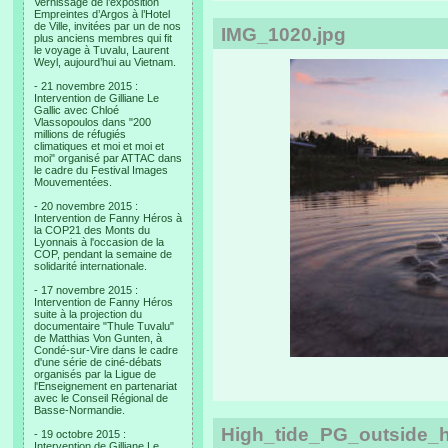
Vernissage de l’exposition
Empreintes d’Argos à l’Hotel
de Ville, invitées par un de nos
IMG_1020.jpg
plus anciens membres qui fit
le voyage à Tuvalu, Laurent
Weyl, aujourd’hui au Vietnam.
- 21 novembre 2015 :
Intervention de Gilliane Le
Gallic avec Chloé
Vlassopoulos dans "200
millions de réfugiés
climatiques et moi et moi et
moi" organisé par ATTAC dans
le cadre du Festival Images
Mouvementées.
- 20 novembre 2015 :
Intervention de Fanny Héros à
la COP21 des Monts du
Lyonnais à l'occasion de la
COP, pendant la semaine de
solidarité internationale.
- 17 novembre 2015 :
Intervention de Fanny Héros
suite à la projection du
documentaire "Thule Tuvalu"
de Matthias Von Gunten, à
Condé-sur-Vire dans le cadre
d'une série de ciné-débats
organisés par la Ligue de
l'Enseignement en partenariat
avec le Conseil Régional de
Basse-Normandie.
High_tide_PG_outside_
- 19 octobre 2015 :
Intervention de Gilliane Le