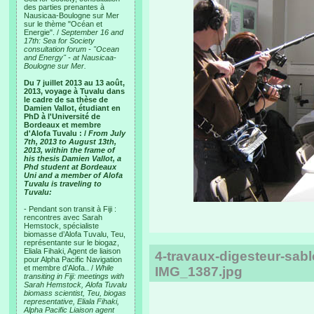
des parties prenantes à
Nausicaa-Boulogne sur Mer
sur le thème "Océan et
Energie". /
September 16 and
17th: Sea for Society
consultation forum - "Ocean
and Energy" - at Nausicaa-
Boulogne sur Mer.
Du 7 juillet 2013 au 13 août,
2013, voyage à Tuvalu dans
le cadre de sa thèse de
Damien Vallot, étudiant en
PhD à l'Université de
Bordeaux et membre
d'Alofa Tuvalu : /
From July
7th, 2013 to August 13th,
2013, within the frame of
his thesis Damien Vallot, a
Phd student at Bordeaux
Uni and a member of Alofa
Tuvalu is traveling to
Tuvalu:
- Pendant son transit à Fiji :
rencontres avec Sarah
Hemstock, spécialiste
biomasse d’Alofa Tuvalu, Teu,
représentante sur le biogaz,
Eliala Fihaki, Agent de liaison
4-travaux-digesteur-sa
pour Alpha Pacific Navigation
et membre d’Alofa.. /
While
IMG_1387.jpg
transiting in Fiji: meetings with
Sarah Hemstock, Alofa Tuvalu
biomass scientist, Teu, biogas
representative, Eliala Fihaki,
Alpha Pacific Liaison agent