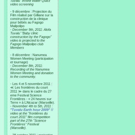
Tuvalu "IRWM Water Quizz"
video screening
- 9 décembre : Projection du
Film réalisé par Gilliane sur la
construction de la clinique
pour bébés au Fagogo
Malipolipo
-
December 9th, 2011: Alofa
Tuvalu' "Baby clinic
construction by the Fagogo"
video is projected to the
Fagogo Malipolipo club
Members
- 8 décembre : Nanumea
Women Meeting (participation
et tournage)
-
December 8th, 2011:
Recording of the Nanumea
Women Meeting and donation
to the community.
- Les 4 et 5 novembre 2011 :
≪ Les frontières du court
2011 ≫ dans le cadre du 27
eme Festival Science
Frontières - « 24 heures sur
Terre » à L’Alcazar (Marseille).
-
November 4th to 5th, 2011 :
"Tuvalu Earth hour 2009" !!
video at the "frontières du
court 2011" film competition
part of the 27th "Science
Frontières" Festival
(Marseille).