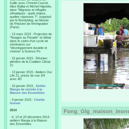
Gallic avec Christel Cournil,
Alice Baillat et Michel Hignette,
dans "Migrants et réfugiés
climatiques : quels enjeux,
quelles réponses ?", organisé
par le Bondyblog, au Musée
de l'Histoire de l'immigration
(Paris)
- 13 mars 2015 : Projection de
"Nuages au Paradis" et débat
dans le cadre d'un cycle de
séminaires sur
"développement durable et
cinéma" à Science Po.
- 15 janvier 2015 : Réunion
plénière de la Coalition Climat
21
- 13 janvier 2015 : Ateliers Our
Life 21, prises de vue 3/4
avec 4D
- 10 janvier 2015 :
Atelier
Manga de rentrée à la
Maison des Ensembles
- 8 janvier 2015 :
Charlie
forever
2014
Fong_Glg_maison_inond
- 6, 13 et 20 décembre 2014 :
ateliers Manga à la Maison
des Ensembles