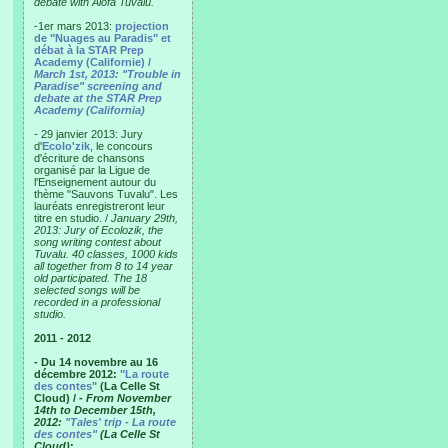
debate with Alofa Tuvalu.
-1er mars 2013:
projection
de "Nuages au Paradis" et
débat à la STAR Prep
Academy (Californie) /
March 1st, 2013: "Trouble in
Paradise" screening and
debate at the STAR Prep
Academy (California)
- 29 janvier 2013: Jury
d'
Ecolo'zik
, le concours
d'écriture de chansons
organisé par la Ligue de
l'Enseignement autour du
thème "Sauvons Tuvalu". Les
lauréats enregistreront leur
titre en studio. /
January 29th,
2013: Jury of Ecolozik, the
song writing contest about
Tuvalu. 40 classes, 1000 kids
all together from 8 to 14 year
old participated. The 18
selected songs will be
recorded in a professional
studio.
2011 - 2012
- Du 14 novembre au 16
décembre 2012:
"La route
des contes"
(La Celle St
Cloud) /
- From November
14th to December 15th,
2012:
"Tales' trip - La route
des contes"
(La Celle St
Cloud)
: