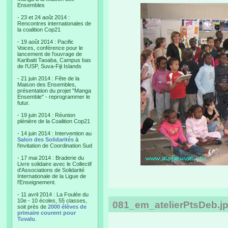
Ensembles
- 23 et 24 août 2014 :
Rencontres internationales de
la coalition Cop21
- 19 août 2014 : Pacific
Voices, conférence pour le
lancement de l'ouvrage de
Karibaiti Taoaba, Campus bas
de l'USP, Suva-Fiji Islands
- 21 juin 2014 : Fête de la
Maison des Ensembles,
présentation du projet "Manga
Ensemble" - reprogrammer le
futur.
- 19 juin 2014 : Réunion
plénière de la Coalition Cop21
- 14 juin 2014 : Intervention au
Salon des Solidarités
à
l'invitation de Coordination Sud
- 17 mai 2014 : Braderie du
Livre solidaire avec le Collectif
d'Associations de Solidarité
Internationale de la Ligue de
l'Enseignement.
- 11 avril 2014 : La Foulée du
10e - 10 écoles, 55 classes,
081_em_atelierPtsDeb.j
soit près de
2000 élèves de
primaire courent pour
Tuvalu
.