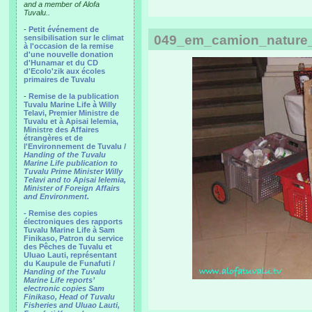
and a member of Alofa
Tuvalu..
-
Petit événement de
049_em_camion_nature_
sensibilisation sur le climat
à l'occasion de la remise
d'une nouvelle donation
d'Hunamar et du CD
d'Ecolo'zik aux écoles
primaires de Tuvalu
-
Remise de la publication
Tuvalu Marine Life à Willy
Telavi, Premier Ministre de
Tuvalu et à Apisai Ielemia,
Ministre des Affaires
étrangères et de
l'Environnement de Tuvalu /
Handing of the Tuvalu
Marine Life publication to
Tuvalu Prime Minister Willy
Telavi and to Apisai Ielemia,
Minister of Foreign Affairs
and Environment.
- Remise des copies
électroniques des rapports
Tuvalu Marine Life à Sam
Finikaso, Patron du service
des Pêches de Tuvalu et
Uluao Lauti, représentant
du Kaupule de Funafuti /
Handing of the Tuvalu
Marine Life reports’
electronic copies Sam
Finikaso, Head of Tuvalu
Fisheries and Uluao Lauti,