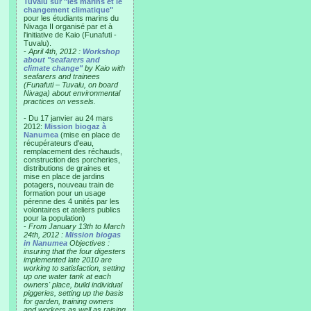
Tuvalu sur "les marins et le
changement climatique"
pour les étudiants marins du
Nivaga II organisé par et à
l'initiative de Kaio (Funafuti -
Tuvalu).
-
April 4th, 2012 :
Workshop
about "seafarers and
climate change"
by Kaio with
seafarers and trainees
(Funafuti – Tuvalu, on board
Nivaga) about environmental
practices on vessels.
- Du 17 janvier au 24 mars
2012:
Mission biogaz à
Nanumea
(mise en place de
récupérateurs d'eau,
remplacement des réchauds,
construction des porcheries,
distributions de graines et
mise en place de jardins
potagers, nouveau train de
formation pour un usage
pérenne des 4 unités par les
volontaires et ateliers publics
pour la population)
-
From January 13th to March
24th, 2012 :
Mission biogas
in Nanumea
Objectives :
insuring that the four digesters
implemented late 2010 are
working to satisfaction, setting
up one water tank at each
owners' place, build individual
piggeries, setting up the basis
for garden, training owners
and workers as well as raising