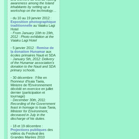
awareness among the Island
inhabitants by setting up a
workshop on the technology…
- du 10 au 19 janvier 2012 :
Exposition photographique
traditionnelle
au Vaiaku Lagi
Hotel
-
From January 10th to 19th,
2012 : Photo exhibition at the
Vaiaku Lagi Hotel
- 5 janvier 2012 :
Remise de
la donation Hunamar
aux
écoles primaires Nauti et SDA
-
January 5th, 2012: Delivery
of the Hunamar association's
donation to the Nauti and SDA
primary schools.
- 30 décembre : Fête en
l'honneur d'Isaia Taeia,
Ministre de l'Environnement
décédé en exercice en juillet
dernier (participation et
tournage)
-
December 30th, 2011:
Recording of the Government
feast in homage to Isaia Taeia,
Minister for Environment,
deceased in July in the
discharge of his duties.
- 18 et 19 décembre :
Projections publiques
des
vidéos du Festival des
Grandes Marées 2010