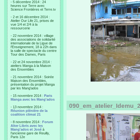
- 5 décembre 2014 : 24
heures sur Terre avec
Science Frontières et Terre.tv
- 2 et 16 décembre 2014 :
Atelier Our Life 21, prises de
vue 1/4 et 2/4 à la
ressourcerie
- 22 novembre 2014 : village
des associations de solidarité
internationale de la Ligue de
l'Enseignement, 18 à 22h dans
la salle de spectacle du centre
Tour des Dames, Paris
- 22 et 24 novembre 2014 :
ateliers Manga à la Maison
des Ensembles
- 21 novembre 2014 : Soirée
Maison des Ensembles,
présentation du projet Manga
par les Mang'ados
- 15 novembre 2014 :
Paris
Manga avec les Mang'ados
090_em_atelier_Idemu_2
- 13 novembre 2014 :
Réunion plénière de la
coalition climat 21
- 8 novembre 2014 :
Forum
Alter Libris avec les
Mang'ados et José
à
l'ancienne gare de Reuilly,
Paris 12e