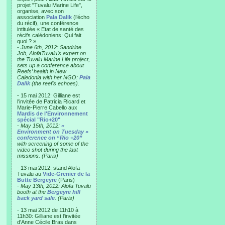
projet "Tuvalu Marine Life",
organise, avec son
association
Pala Dalik
(l’écho
du récif), une conférence
intitulée « Etat de santé des
récifs calédoniens: Qui fait
quoi ? »
-
June 6th, 2012: Sandrine
Job, AlofaTuvalu’s expert on
the Tuvalu Marine Life project,
sets up a conference about
Reefs’ health in New
Caledonia with her NGO:
Pala
Dalik
(the reef’s echoes).
- 15 mai 2012: Gilliane est
l'invitée de Patricia Ricard et
Marie-Pierre Cabello aux
Mardis de l'Environnement
spécial "Rio+20"
-
May 15th, 2012:
«
Environment on Tuesday »
conference on “Rio +20”
with screening of some of the
video shot during the last
missions. (Paris)
- 13 mai 2012: stand Alofa
Tuvalu au
Vide-Grenier de la
Butte Bergeyre
(Paris)
-
May 13th, 2012: Alofa Tuvalu
booth at the
Bergeyre hill
back yard sale
. (Paris)
- 13 mai 2012 de 11h10 à
11h30: Gilliane est l'invitée
d'Anne Cécile Bras dans