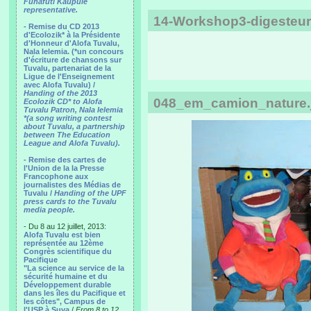
Funafuti Kaupule
representative.
14-Workshop3-digesteu
- Remise du CD 2013
d'Ecolozik* à la Présidente
d'Honneur d'Alofa Tuvalu,
Nala Ielemia. (*un concours
d'écriture de chansons sur
Tuvalu, partenariat de la
Ligue de l'Enseignement
avec Alofa Tuvalu) /
Handing of the 2013
048_em_camion_nature.
Ecolozik CD* to Alofa
Tuvalu Patron, Nala Ielemia
*(a song writing contest
about Tuvalu, a partnership
between The Education
League and Alofa Tuvalu).
- Remise des cartes de
l'Union de la la Presse
Francophone aux
journalistes des Médias de
Tuvalu /
Handing of the UPF
press cards to the Tuvalu
media people.
- Du 8 au 12 juillet, 2013:
Alofa Tuvalu est bien
représentée au 12ème
Congrès scientifique du
Pacifique
"La science au service de la
sécurité humaine et du
Développement durable
dans les îles du Pacifique et
les côtes", Campus de
l'USP à Suva
/
From 8 to 12