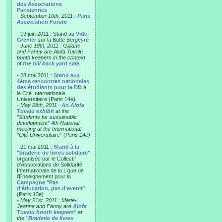
des Associations
Parisiennes
-
September 10th, 2011 :
Paris
Association Forum
- 19 juin 2011 : Stand au
Vide-
Grenier
sur la Butte Bergeyre
-
June 19th, 2011 : Gilliane
and Fanny are Alofa Tuvalu
booth keepers in the context
of
the hill back yard sale
.
- 28 mai 2011 :
Stand aux
4ème rencontres nationales
des étudiants pour le DD
à
la Cité Internationale
Universitaire (Paris 14e)
-
May 28th, 2011 :
An Alofa
Tuvalu exhibit
at the
“Students for sustainable
development” 4th National
meeting at the International
“Cité Universitaire” (Paris 14e)
- 21 mai 2011 :
Stand à la
"braderie de livres solidaire"
organisée par le Collectif
d'Associations de Solidarité
Internationale de la Ligue de
l'Enseignement pour la
Campagne "Pas
d'éducation, pas d'avenir
"
(Paris 13e)
-
May 21st, 2011 : Marie-
Jeanne and Fanny are
Alofa
Tuvalu booth keepers"
at
the
"Braderie de livres