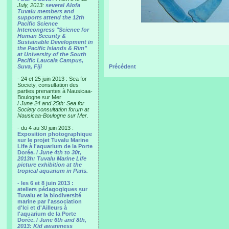
July, 2013:
several Alofa
Tuvalu members and
supports attend the 12th
Pacific Science
Intercongress "Science for
Human Security &
Sustainable Development in
the Pacific Islands & Rim"
at University of the South
Pacific Laucala Campus,
Suva, Fiji
Précédent
- 24 et 25 juin 2013 : Sea for
Society, consultation des
parties prenantes à Nausicaa-
Boulogne sur Mer
/
June 24 and 25th: Sea for
Society consultation forum at
Nausicaa-Boulogne sur Mer.
- du 4 au 30 juin 2013 :
Exposition photographique
sur le projet Tuvalu Marine
Life à l'aquarium de la Porte
Dorée. /
June 4th to 30t,
2013h: Tuvalu Marine Life
picture exhibition at the
tropical aquarium in Paris.
- les 6 et 8 juin 2013 :
ateliers pédagogiques sur
Tuvalu et la biodiversité
marine par l'association
d'Ici et d'Ailleurs à
l'aquarium de la Porte
Dorée. /
June 6th and 8th,
2013: Kid awareness