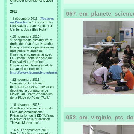
Unies sur le climat Paris 2015
?"
2013
057_em_planete_scienc
- 8 décembre 2013 :
"Nuages
au Paradis"
à l'Ecopass Film
Festival au Japan Pacific ICT
Center à Suva (Iles Fidji)
- 28 novembre 2013 :
"Changements climatiques et
droits des états" par Natacha
Bracq, avocate spécialisée en
droit public et droits de
l'homme, en partenariat avec
La Cimade, dans le cadre du
Festival Migrant'scène à
l'Espace des Diversités et de
la Laïcité de Toulouse.
http://www.lacimade.org/minisites/migrantscene
- 22 novembre 2013 :
Semaine de la Solidarité
Internationale, Alofa Tuvalu en
duo avec la compagnie Le
Makila, au Centre d'animation
de la Place de Fêtes (Paris)
- 16 novembre 2013 :
Alterlibris - Premier Forum du
Livre des Associations -
Présentation de la BD "A l'eau,
052_em_virginie_pts_d
la Terre" et de la publication
"Tuvalu Marine Life".
- 16 et 17 septembre 2013 :
Sea for Society, consultation