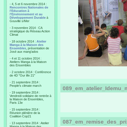
- 4, 5 et 6 novembre 2014 :
Rencontres Nationales de
l'Education à
l'Environnement et au
Développement Durable
à
Gouville s/Mer
- 3 novembre 2014 : CA
stratégique du Réseau Action
Climat
- 18 octobre 2014 :
Atelier
Manga à la Maison des
Ensembles
, présentation de
José aux mang'ados
- 4 et 11 octobre 2014 :
Ateliers Manga à la Maison
des Ensembles
- 2 octobre 2014 : Conférence
de 4D "Our life 21"
- 21 septembre 2014 :
People's climate march
089_em_atelier_Idemu_
- 19 septembre 2014 :
Vendredi solidaire de rentrée à
la Maison de Ensembles,
Paris 13e
- 15 septembre 2014 :
Réunion plénière de la
Coalition Cop21
087_em_remise_des_prix
- 13 septembre 2014 : Atelier
Manga à la Maison des