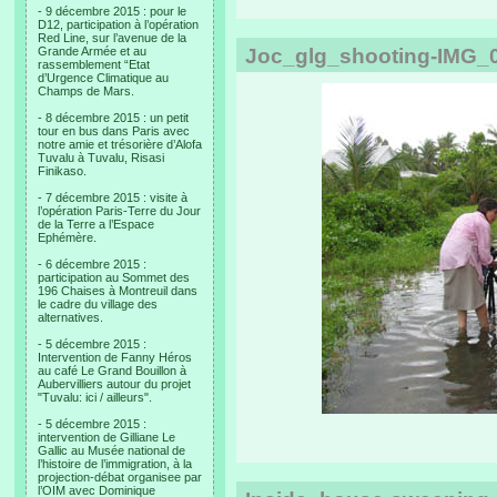
- 9 décembre 2015 : pour le
D12, participation à l’opération
Red Line, sur l’avenue de la
Grande Armée et au
Joc_glg_shooting-IMG_0
rassemblement “Etat
d’Urgence Climatique au
Champs de Mars.
- 8 décembre 2015 : un petit
tour en bus dans Paris avec
notre amie et trésorière d’Alofa
Tuvalu à Tuvalu, Risasi
Finikaso.
- 7 décembre 2015 : visite à
l’opération Paris-Terre du Jour
de la Terre a l’Espace
Ephémère.
- 6 décembre 2015 :
participation au Sommet des
196 Chaises à Montreuil dans
le cadre du village des
alternatives.
- 5 décembre 2015 :
Intervention de Fanny Héros
au café Le Grand Bouillon à
Aubervilliers autour du projet
"Tuvalu: ici / ailleurs".
- 5 décembre 2015 :
intervention de Gilliane Le
Gallic au Musée national de
l’histoire de l’immigration, à la
projection-débat organisee par
l’OIM avec Dominique