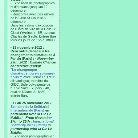
- Exposition de photographies
et d’artisanat jusqu’au 12
décembre.
- Rencontre avec des élèves
de la Celle St Cloud le 5
décembre
Dans les salons d’exposition
de l’Hôtel de ville de la Celle St
Cloud (Yvelines) - 8E, avenue
Charles de Gaulle. Entrée libre
tous les jours de 15h à 18h00.
- 29 novembre 2012 :
Rencontre-débat sur les
changements climatiques à
Pantin (Paris) /
- November
29th, 2012 : Climate Change
conference (Paris)
:
"Le changement
climatique: où en sommes-
nous?"
avec Hervé Le Treut,
climatologue, membre du
GIEC. Salle polyvalente de
l’Ecole Saint-Exupéry - 40,
quai de l’Aisne. A 18h30,
entrée libre.
- 17 au 25 novembre 2012 :
Semaine de la Solidarité
Internationale (Paris)
en
partenariat avec la Cie Le
Makila /
- From November
17th to 25th :
International
Solidarity Week (Paris)
in
partnership with la Cie Le
Makila
:
- Exposition photographique :