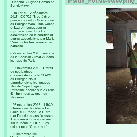
Inside_house-sweeping_
Duchene, Guigone Camus et
Benoit Mayer.
- Du 1er au 12 décembre
2015 : COP21. Trop à dire
pour un agenda. Observation
au Bourget avec Linda Cohen
et Laurent Leguyader et
representation dans les
assemblées de la coalition et
autres associations par Maria
Vives, notre très jeune amie
catalane.
- 29 novembre 2015 : marche
de la Coalition Climat 21 dans
les rues de Paris.
- 27 novembre 2015 : Retrait
de nos badges
d’observateurs, à la COP21
au Bourget. Nous
appréhendions les longues
files de Copenhagen.
Personne encore sur les lieux.
En 3mn nous avions nos
Sesames.
- 26 novembre 2015 - 14h30 :
Intervention de Gilliane Le
Gallic sur France Tv Outre-
mer Première dans l'émission
Transversal Environnement
sur le thème "COP21 : les
enjeux pour l'Outre-mer".
- 25novembre 2015 :