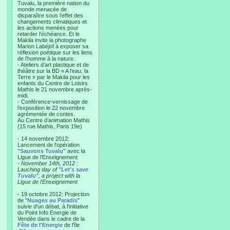
Tuvalu, la première nation du
monde menacée de
disparaître sous l’effet des
changements climatiques et
les actions menées pour
retarder l’échéance. Et le
Makila invite la photographe
Marion Labéjof à exposer sa
réflexion poétique sur les liens
de l’homme à la nature.
- Ateliers d’art plastique et de
théâtre sur la BD « A l’eau, la
Terre » par le Makila pour les
enfants du Centre de Loisirs
Mathis le 21 novembre après-
midi.
- Conférence-vernissage de
l’exposition le 22 novembre
agrémentée de contes.
Au Centre d’animation Mathis
(15 rue Mathis, Paris 19e)
- 14 novembre 2012:
Lancement de l'opération
"Sauvons Tuvalu"
avec la
Ligue de l'Enseignement
- November 14th, 2012 :
Lauching day of
"Let's save
Tuvalu"
, a project with la
Ligue de l'Enseignement
- 19 octobre 2012: Projection
de "
Nuages au Paradis
"
suivie d'un débat, à l'initiative
du Point Info Energie de
Vendée dans le cadre de la
Fête de l'Energie
de l'île