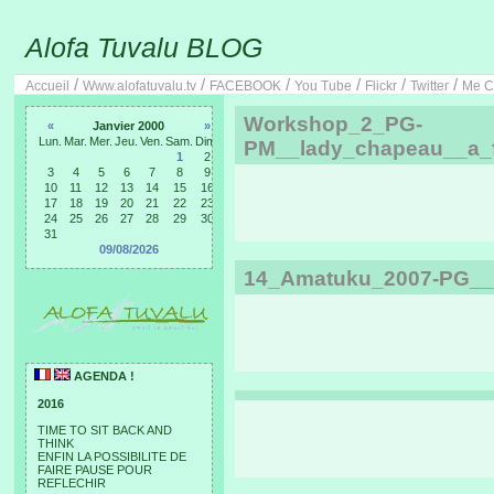
Alofa Tuvalu BLOG
/
/
/
/
/
/
Accueil
Www.alofatuvalu.tv
FACEBOOK
You Tube
Flickr
Twitter
Me C
Workshop_2_PG-
«
Janvier 2000
»
Lun.
Mar.
Mer.
Jeu.
Ven.
Sam.
Dim.
PM__lady_chapeau__a_f
1
2
3
4
5
6
7
8
9
10
11
12
13
14
15
16
17
18
19
20
21
22
23
24
25
26
27
28
29
30
31
09/08/2026
14_Amatuku_2007-PG__P
AGENDA !
2016
TIME TO SIT BACK AND
THINK
ENFIN LA POSSIBILITE DE
FAIRE PAUSE POUR
REFLECHIR