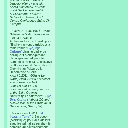
Tuvalu and AT’s small is
beautiful plan by and with
Sarah Hemstock. at Notts
Trent Uni Environment &
Sustainability Research
Network Exhibition, DICE
Centre Conference Suite, City
Campus.
- 8 avril 2011 de 10h à 12h30 :
Gilliane Le Gallic, Présidente
d'Alofa Tuvalu et
Ambassadrice de Tuvalu pour
l'Environnement participe à la
table-ronde "
Bye, Bye,
Culture
" dans le cadre du
colloque "Le changement
climatique un défi pour le
patrimoine mondial" à l'initiative
de l'Université de Versailles St
Quentin, au Palais de la
Découverte à Paris.
-
April 8,2011 : Gilliane Le
Gallic, Alofa Tuvalu President
and Tuvalu goodwill
ambassador for the
environment is a key speaker
at the Saint Quentin
University’s conference, "
Bye,
Bye, Culture
" about CC and
culture loss at the Palais de la
Decouverte, (Paris, 8e).
- 1er au 7 avril 2011 :
"A
l'eau, la Terre"
à Ste Luce
(Martinique) pour des ateliers
avec les primaires pendant la
semaine du développement