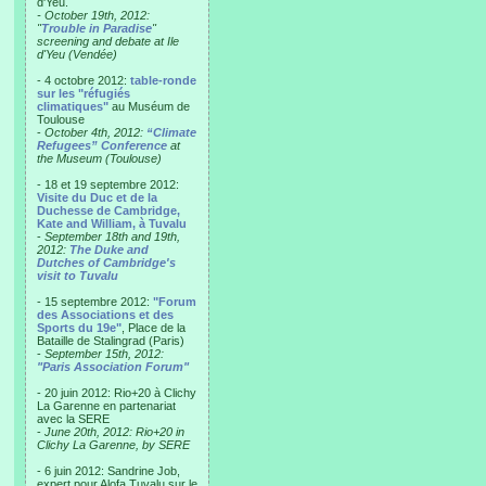
d'Yeu.
- October 19th, 2012:
"
Trouble in Paradise
"
screening and debate at Ile
d'Yeu (Vendée)
- 4 octobre 2012:
table-ronde
sur les "réfugiés
climatiques"
au Muséum de
Toulouse
-
October 4th, 2012:
“Climate
Refugees” Conference
at
the Museum (Toulouse)
- 18 et 19 septembre 2012:
Visite du Duc et de la
Duchesse de Cambridge,
Kate and William, à Tuvalu
-
September 18th and 19th,
2012:
The Duke and
Dutches of Cambridge's
visit to Tuvalu
- 15 septembre 2012:
"Forum
des Associations et des
Sports du 19e"
, Place de la
Bataille de Stalingrad (Paris)
-
September 15th, 2012:
"Paris Association Forum"
- 20 juin 2012: Rio+20 à Clichy
La Garenne en partenariat
avec la SERE
-
June 20th, 2012: Rio+20 in
Clichy La Garenne, by SERE
- 6 juin 2012: Sandrine Job,
expert pour Alofa Tuvalu sur le