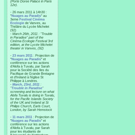
(Porte Doree Palace in Paris
12e).
- 26 mars 2011 à 14h30 :
"
Nuages au Paradis
" au
3eme
Festival Cinéma
Ecologie
de Vanves, au
Théâtre du Lycée Michelet
(92)
-
March 26th, 2011 : "Trouble
in Paradise" part of the
Cinéma Ecologie Festival 3rd
edition, at the Lycée Michelet
theater in Vanves, (92)
-
23 mars 2011
: Projection de
"
Nuages au Paradis
" et
conférence sur les actions
d'Alofa à Tuvalu, par Sarah
pour la Société des Iles du
Pacifique de Grande Bretagne
et d'Ireland à l'église St
Philippe à Londres.
-
March, 23rd, 2011
:
"
Trouble in Paradise
"
screening and lecture on what
Alofa Tuvalu is doing in Tuvalu,
for the Pacific Islands Society
of the UK and Ireland at St
Philips Church, Earls Court,
London, by Sarah Hemstock
-
11 mars 2011
: Projection de
"
Nuages au Paradis
" et
conférence sur les actions
d'Alofa à Tuvalu, par Sarah
pour les étudiants de