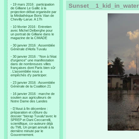
- 19 mars 2016 : participation
Sunset__1_kid_in_water
de Gilliane Le Gallic à la
projection-débat organisée par
la Médiathèque Boris Vian de
Chevilly-Larue. A 17h
- 10 février 2016 : Entretien
avec Michel Delberghe pour
un portrait de Gilliane dans le
magazine de la CIMADE
- 30 janvier 2016 : Assemblée
Générale d’Alofa Tuvalu
- 30 janvier 2016 : “Non à l’état
d’urgence” une manifestation
dans de nombreuses villes
françaises dont Paris bien sûr
. L’assemblée nous a
empêchés d’y participer.
- 23 janvier 2016 : Assemblée
Générale de la Coalition 21
- 16 janvier 2016 : marche de
soutien aux agriculteurs de
Notre Dame des Landes
- D’Aout à fin décembre :
préparation et clôture du
dossier “biorap Tuvalu“avec le
SPREP et Dani Ceccarrelli,
scientifique, co-auteure déjà
du TML Un projet annulé à la
dernière minute par le
Gouvernement.