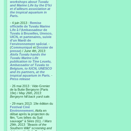
workshops about Tuvalu
and Marine Life by the D'Ici
et d'ailleurs association at
the tropical aquarium in
Paris.
- 4 juin 2013 :
Remise
officielle de Tuvalu Marine
Life à l'Ambassadeur de
Tuvalu à Bruxelles, Unesco,
UICN, et partenaires, suivie
d'un Mardi de
l'environnement spécial
. -
(
Communiqué
et
Dossier de
presse
) /
June 4th, 2013:
Alofa Tuvalu hands the
Tuvalu Marine Life
publication to Tine Leuelu,
Ambassador of Tuvalu to
Belgium, to IUCN, UNESCO
and its partners, at the
tropical aquarium in Paris.
-
Press release
- 26 mai 2013 : Vide-Grenier
de la Butte Bergeyre (Paris
19e) /
May 26th, 2013:
Bergeyre hill back yard sale.
- 29 mars 2013: 19e édition du
Festival Ciné
Environnement
, Alofa en
débat après la projection du
film, "Les bêtes du Sud
sauvage" à Sées (61). /
Mars
29th, 2013: "Beasts of the
Southern Wild" screening and