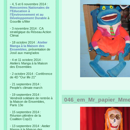
- 4, 5 et 6 novembre 2014 :
Rencontres Nationales de
l'Education à
l'Environnement et au
Développement Durable
à
Gouville s/Mer
- 3 novembre 2014 : CA
stratégique du Réseau Action
Climat
- 18 octobre 2014 :
Atelier
Manga à la Maison des
Ensembles
, présentation de
José aux mang'ados
- 4 et 11 octobre 2014 :
Ateliers Manga à la Maison
des Ensembles
- 2 octobre 2014 : Conférence
de 4D "Our life 21"
- 21 septembre 2014 :
People's climate march
- 19 septembre 2014 :
Vendredi solidaire de rentrée à
046_em_Mr_papier_Mme_
la Maison de Ensembles,
Paris 13e
- 15 septembre 2014 :
Réunion plénière de la
Coalition Cop21
- 13 septembre 2014 : Atelier
Manga à la Maison des