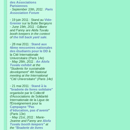
des Associations
Parisiennes
-
September 10th, 2011 :
Paris
Association Forum
- 19 juin 2011 : Stand au
Vide-
Grenier
sur la Butte Bergeyre
-
June 19th, 2011 : Gilliane
and Fanny are Alofa Tuvalu
booth keepers in the context
of
the hill back yard sale
.
- 28 mai 2011 :
Stand aux
4ème rencontres nationales
des étudiants pour le DD
à
la Cité Internationale
Universitaire (Paris 14e)
-
May 28th, 2011 :
An Alofa
Tuvalu exhibit
at the
“Students for sustainable
development” 4th National
meeting at the International
“Cité Universitaire” (Paris 14e)
- 21 mai 2011 :
Stand à la
"braderie de livres solidaire"
organisée par le Collectif
d'Associations de Solidarité
Internationale de la Ligue de
l'Enseignement pour la
Campagne "Pas
d'éducation, pas d'avenir
"
(Paris 13e)
-
May 21st, 2011 : Marie-
Jeanne and Fanny are
Alofa
Tuvalu booth keepers"
at
the
"Braderie de livres