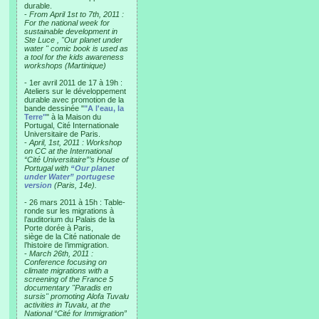
durable.
-
From April 1st to 7th, 2011 :
For the national week for
sustainable development in
Ste Luce , "Our planet under
water " comic book is used as
a tool for the kids awareness
workshops (Martinique)
- 1er avril 2011 de 17 à 19h :
Ateliers sur le développement
durable avec promotion de la
bande dessinée "
"A l'eau, la
Terre"
" à la Maison du
Portugal, Cité Internationale
Universitaire de Paris.
-
April, 1st, 2011 : Workshop
on CC at the International
“Cité Universitaire”’s House of
Portugal with
“Our planet
under Water” portugese
version
(Paris, 14e).
- 26 mars 2011 à 15h : Table-
ronde sur les migrations à
l’auditorium du Palais de la
Porte dorée à Paris,
siège de la Cité nationale de
l’histoire de l’immigration.
-
March 26th, 2011 :
Conference focusing on
climate migrations with a
screening of the France 5
documentary "Paradis en
sursis" promoting Alofa Tuvalu
activities in Tuvalu, at the
National “Cité for Immigration”