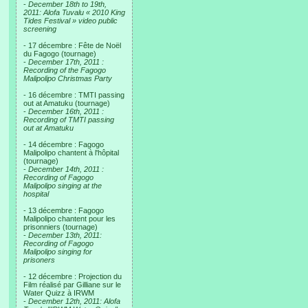
-
December 18th to 19th,
2011: Alofa Tuvalu « 2010 King
Tides Festival » video public
screening
- 17 décembre : Fête de Noël
du Fagogo (tournage)
-
December 17th, 2011 :
Recording of the Fagogo
Malipolipo Christmas Party
- 16 décembre : TMTI passing
out at Amatuku (tournage)
-
December 16th, 2011 :
Recording of TMTI passing
out at Amatuku
- 14 décembre : Fagogo
Malipolipo chantent à l'hôpital
(tournage)
-
December 14th, 2011 :
Recording of Fagogo
Malipolipo singing at the
hospital
- 13 décembre : Fagogo
Malipolipo chantent pour les
prisonniers (tournage)
-
December 13th, 2011:
Recording of Fagogo
Malipolipo singing for
prisoners
- 12 décembre : Projection du
Film réalisé par Gilliane sur le
Water Quizz à IRWM
-
December 12th, 2011: Alofa