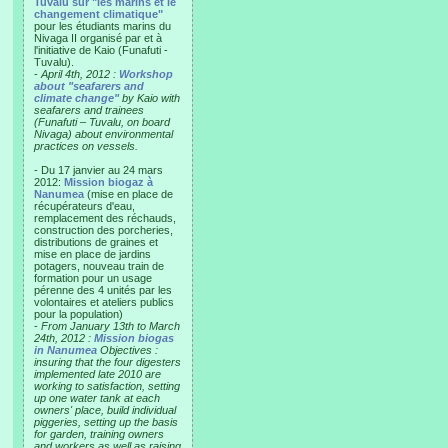
Tuvalu sur "les marins et le
changement climatique"
pour les étudiants marins du
Nivaga II organisé par et à
l'initiative de Kaio (Funafuti -
Tuvalu).
-
April 4th, 2012 :
Workshop
about "seafarers and
climate change"
by Kaio with
seafarers and trainees
(Funafuti – Tuvalu, on board
Nivaga) about environmental
practices on vessels.
- Du 17 janvier au 24 mars
2012:
Mission biogaz à
Nanumea
(mise en place de
récupérateurs d'eau,
remplacement des réchauds,
construction des porcheries,
distributions de graines et
mise en place de jardins
potagers, nouveau train de
formation pour un usage
pérenne des 4 unités par les
volontaires et ateliers publics
pour la population)
-
From January 13th to March
24th, 2012 :
Mission biogas
in Nanumea
Objectives :
insuring that the four digesters
implemented late 2010 are
working to satisfaction, setting
up one water tank at each
owners' place, build individual
piggeries, setting up the basis
for garden, training owners
and workers as well as raising