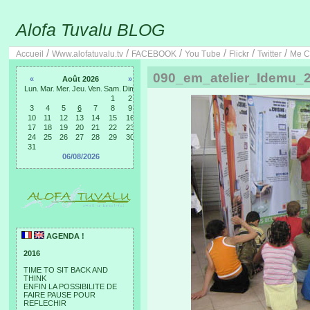
Alofa Tuvalu BLOG
/
/
/
/
/
/
Accueil
Www.alofatuvalu.tv
FACEBOOK
You Tube
Flickr
Twitter
Me C
090_em_atelier_Idemu_2
«
Août 2026
»
Lun.
Mar.
Mer.
Jeu.
Ven.
Sam.
Dim.
1
2
3
4
5
6
7
8
9
10
11
12
13
14
15
16
17
18
19
20
21
22
23
24
25
26
27
28
29
30
31
06/08/2026
AGENDA !
2016
TIME TO SIT BACK AND
THINK
ENFIN LA POSSIBILITE DE
FAIRE PAUSE POUR
REFLECHIR