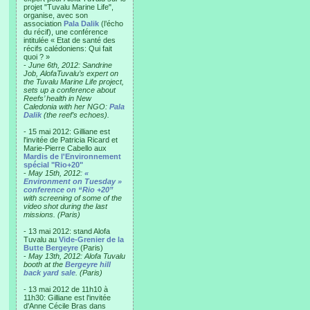
projet "Tuvalu Marine Life",
organise, avec son
association
Pala Dalik
(l’écho
du récif), une conférence
intitulée « Etat de santé des
récifs calédoniens: Qui fait
quoi ? »
-
June 6th, 2012: Sandrine
Job, AlofaTuvalu’s expert on
the Tuvalu Marine Life project,
sets up a conference about
Reefs’ health in New
Caledonia with her NGO:
Pala
Dalik
(the reef’s echoes).
- 15 mai 2012: Gilliane est
l'invitée de Patricia Ricard et
Marie-Pierre Cabello aux
Mardis de l'Environnement
spécial "Rio+20"
-
May 15th, 2012:
«
Environment on Tuesday »
conference on “Rio +20”
with screening of some of the
video shot during the last
missions. (Paris)
- 13 mai 2012: stand Alofa
Tuvalu au
Vide-Grenier de la
Butte Bergeyre
(Paris)
-
May 13th, 2012: Alofa Tuvalu
booth at the
Bergeyre hill
back yard sale
. (Paris)
- 13 mai 2012 de 11h10 à
11h30: Gilliane est l'invitée
d'Anne Cécile Bras dans