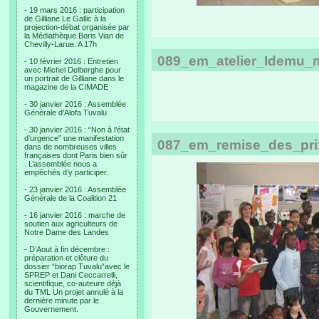
- 19 mars 2016 : participation
de Gilliane Le Gallic à la
projection-débat organisée par
la Médiathèque Boris Vian de
Chevilly-Larue. A 17h
089_em_atelier_Idemu_
- 10 février 2016 : Entretien
avec Michel Delberghe pour
un portrait de Gilliane dans le
magazine de la CIMADE
- 30 janvier 2016 : Assemblée
Générale d’Alofa Tuvalu
- 30 janvier 2016 : “Non à l’état
d’urgence” une manifestation
087_em_remise_des_prix
dans de nombreuses villes
françaises dont Paris bien sûr
. L’assemblée nous a
empêchés d’y participer.
- 23 janvier 2016 : Assemblée
Générale de la Coalition 21
- 16 janvier 2016 : marche de
soutien aux agriculteurs de
Notre Dame des Landes
- D’Aout à fin décembre :
préparation et clôture du
dossier “biorap Tuvalu“avec le
SPREP et Dani Ceccarrelli,
scientifique, co-auteure déjà
du TML Un projet annulé à la
dernière minute par le
Gouvernement.