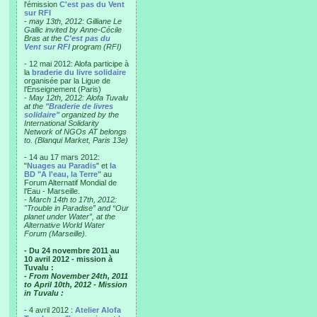
l'émission
C'est pas du Vent
sur RFI
-
may 13th, 2012: Gilliane Le
Gallic invited by Anne-Cécile
Bras at the
C'est pas du
Vent sur RFI
program (RFI)
- 12 mai 2012: Alofa participe à
la
braderie du livre solidaire
organisée par la Ligue de
l'Enseignement (Paris)
-
May 12th, 2012: Alofa Tuvalu
at the
"Braderie de livres
solidaire"
organized by the
International Solidarity
Network of NGOs AT belongs
to. (Blanqui Market, Paris 13e)
- 14 au 17 mars 2012:
"
Nuages au Paradis
" et
la
BD "A l'eau, la Terre"
au
Forum Alternatif Mondial de
l'Eau - Marseille.
-
March 14th to 17th, 2012:
"Trouble in Paradise” and “Our
planet under Water”, at the
Alternative World Water
Forum (Marseille).
- Du 24 novembre 2011 au
10 avril 2012 - mission à
Tuvalu :
- From November 24th, 2011
to April 10th, 2012 - Mission
in Tuvalu :
- 4 avril 2012 :
Atelier Alofa