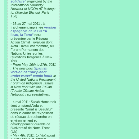
solidaire"
organized by the
International Solidarity
Network of NGOs AT belongs
to. (Marché Blanqui, Paris
13e)
- 16 au 27 mai 2011 : la
fraîchement imprimée
version
espagnole de la BD "A
l'eau, la Terre"
sera
présentée par le Réseau
Action Climat Tuvaluen dont
Alofa Tuvalu est membre, au
Forum Permanent des
Nations Unies sur les
Questions Indigènes à New
York.
-
From May 16th to 27th, 2011
: The new born
Spanish
version of “our planet
under water” comic book
at
the United Nations Permanent
Forum on Indigenous Issues
in New York with the TuCan
(Tuvalu Climate Action
Network) representatives.
- 4 mai 2011: Sarah Hemstock
tient un stand Alofa et
présente "Small is Beautiful"
dans le cadre de l'exposition
du réseau de recherche en
environnement et
développement durable de
l'Université de Notts Trent
(Uk).
-
May 4th, 2011: Exhibit about