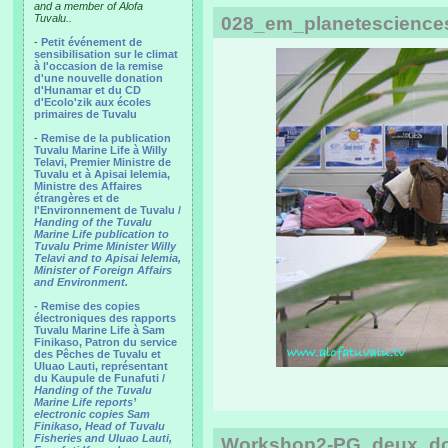
and a member of Alofa
Tuvalu..
028_em_planetesciences_
-
Petit événement de
sensibilisation sur le climat
à l'occasion de la remise
d'une nouvelle donation
d'Hunamar et du CD
d'Ecolo'zik aux écoles
primaires de Tuvalu
-
Remise de la publication
Tuvalu Marine Life à Willy
Telavi, Premier Ministre de
Tuvalu et à Apisai Ielemia,
Ministre des Affaires
étrangères et de
l'Environnement de Tuvalu /
Handing of the Tuvalu
Marine Life publication to
Tuvalu Prime Minister Willy
Telavi and to Apisai Ielemia,
Minister of Foreign Affairs
and Environment.
- Remise des copies
électroniques des rapports
Tuvalu Marine Life à Sam
Finikaso, Patron du service
des Pêches de Tuvalu et
Uluao Lauti, représentant
du Kaupule de Funafuti /
Handing of the Tuvalu
Marine Life reports’
electronic copies Sam
Finikaso, Head of Tuvalu
Fisheries and Uluao Lauti,
Workshop2-PG_deux_do