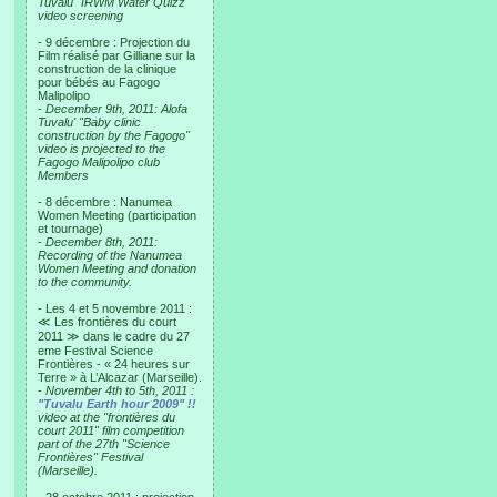
Tuvalu "IRWM Water Quizz"
video screening
- 9 décembre : Projection du
Film réalisé par Gilliane sur la
construction de la clinique
pour bébés au Fagogo
Malipolipo
-
December 9th, 2011: Alofa
Tuvalu' "Baby clinic
construction by the Fagogo"
video is projected to the
Fagogo Malipolipo club
Members
- 8 décembre : Nanumea
Women Meeting (participation
et tournage)
-
December 8th, 2011:
Recording of the Nanumea
Women Meeting and donation
to the community.
- Les 4 et 5 novembre 2011 :
≪ Les frontières du court
2011 ≫ dans le cadre du 27
eme Festival Science
Frontières - « 24 heures sur
Terre » à L’Alcazar (Marseille).
-
November 4th to 5th, 2011 :
"Tuvalu Earth hour 2009" !!
video at the "frontières du
court 2011" film competition
part of the 27th "Science
Frontières" Festival
(Marseille).