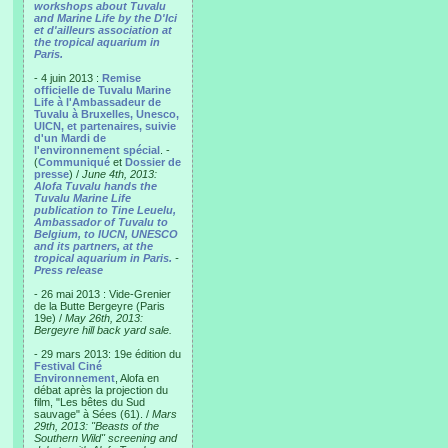
workshops about Tuvalu
and Marine Life by the D'Ici
et d'ailleurs association at
the tropical aquarium in
Paris.
- 4 juin 2013 :
Remise
officielle de Tuvalu Marine
Life à l'Ambassadeur de
Tuvalu à Bruxelles, Unesco,
UICN, et partenaires, suivie
d'un Mardi de
l'environnement spécial
. -
(
Communiqué
et
Dossier de
presse
) /
June 4th, 2013:
Alofa Tuvalu hands the
Tuvalu Marine Life
publication to Tine Leuelu,
Ambassador of Tuvalu to
Belgium, to IUCN, UNESCO
and its partners, at the
tropical aquarium in Paris.
-
Press release
- 26 mai 2013 : Vide-Grenier
de la Butte Bergeyre (Paris
19e) /
May 26th, 2013:
Bergeyre hill back yard sale.
- 29 mars 2013: 19e édition du
Festival Ciné
Environnement
, Alofa en
débat après la projection du
film, "Les bêtes du Sud
sauvage" à Sées (61). /
Mars
29th, 2013: "Beasts of the
Southern Wild" screening and