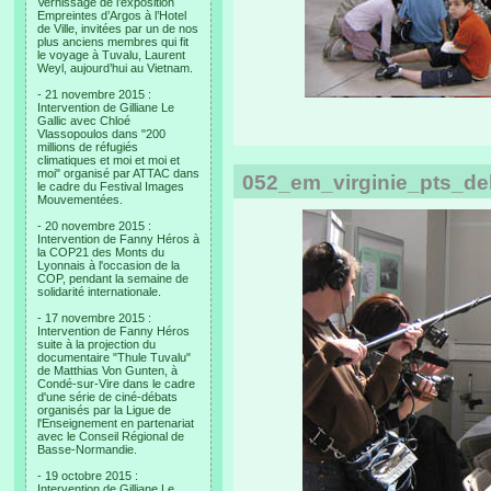
Vernissage de l’exposition
Empreintes d’Argos à l’Hotel
de Ville, invitées par un de nos
plus anciens membres qui fit
le voyage à Tuvalu, Laurent
Weyl, aujourd’hui au Vietnam.
- 21 novembre 2015 :
Intervention de Gilliane Le
Gallic avec Chloé
Vlassopoulos dans "200
millions de réfugiés
climatiques et moi et moi et
moi" organisé par ATTAC dans
052_em_virginie_pts_d
le cadre du Festival Images
Mouvementées.
- 20 novembre 2015 :
Intervention de Fanny Héros à
la COP21 des Monts du
Lyonnais à l'occasion de la
COP, pendant la semaine de
solidarité internationale.
- 17 novembre 2015 :
Intervention de Fanny Héros
suite à la projection du
documentaire "Thule Tuvalu"
de Matthias Von Gunten, à
Condé-sur-Vire dans le cadre
d'une série de ciné-débats
organisés par la Ligue de
l'Enseignement en partenariat
avec le Conseil Régional de
Basse-Normandie.
- 19 octobre 2015 :
Intervention de Gilliane Le