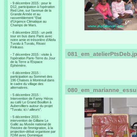
- 9 décembre 2015 : pour le
D12, participation à l’opération
Red Line, sur l’avenue de la
Grande Armée et au
rassemblement “Etat
d’Urgence Climatique au
Champs de Mars.
- 8 décembre 2015 : un petit
tour en bus dans Paris avec
notre amie et trésorière d’Alofa
Tuvalu à Tuvalu, Risasi
Finikaso.
081_em_atelierPtsDeb.j
- 7 décembre 2015 : visite à
l’opération Paris-Terre du Jour
de la Terre a l’Espace
Ephémère.
- 6 décembre 2015 :
participation au Sommet des
196 Chaises à Montreuil dans
le cadre du village des
alternatives.
080_em_marianne_essui
- 5 décembre 2015 :
Intervention de Fanny Héros
au café Le Grand Bouillon à
Aubervilliers autour du projet
"Tuvalu: ici / ailleurs".
- 5 décembre 2015 :
intervention de Gilliane Le
Gallic au Musée national de
l’histoire de l’immigration, à la
projection-débat organisee par
l’OIM avec Dominique