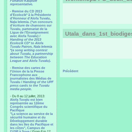
Funafuti Kaupule
representative.
- Remise du CD 2013
d'Ecolozik* à la Présidente
d'Honneur d'Alofa Tuvalu,
Nala Ielemia. (*un concours
d'écriture de chansons sur
Tuvalu, partenariat de la
Ligue de l'Enseignement
Utala_dans_1st_biodiges
avec Alofa Tuvalu) /
Handing of the 2013
Ecolozik CD* to Alofa
Tuvalu Patron, Nala Ielemia
*(a song writing contest
about Tuvalu, a partnership
between The Education
League and Alofa Tuvalu).
- Remise des cartes de
Précédent
l'Union de la la Presse
Francophone aux
journalistes des Médias de
Tuvalu /
Handing of the UPF
press cards to the Tuvalu
media people.
- Du 8 au 12 juillet, 2013:
Alofa Tuvalu est bien
représentée au 12ème
Congrès scientifique du
Pacifique
"La science au service de la
sécurité humaine et du
Développement durable
dans les îles du Pacifique et
les côtes", Campus de
l'USP à Suva
/
From 8 to 12