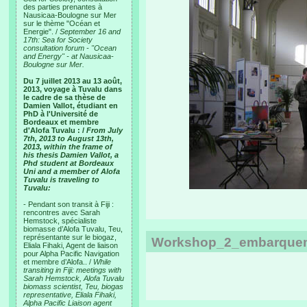
des parties prenantes à
Nausicaa-Boulogne sur Mer
sur le thème "Océan et
Energie". /
September 16 and
17th: Sea for Society
consultation forum - "Ocean
and Energy" - at Nausicaa-
Boulogne sur Mer.
Du 7 juillet 2013 au 13 août,
2013, voyage à Tuvalu dans
le cadre de sa thèse de
Damien Vallot, étudiant en
PhD à l'Université de
Bordeaux et membre
d'Alofa Tuvalu : /
From July
7th, 2013 to August 13th,
2013, within the frame of
his thesis Damien Vallot, a
Phd student at Bordeaux
Uni and a member of Alofa
Tuvalu is traveling to
Tuvalu:
- Pendant son transit à Fiji :
rencontres avec Sarah
Hemstock, spécialiste
biomasse d’Alofa Tuvalu, Teu,
représentante sur le biogaz,
Workshop_2_embarquem
Eliala Fihaki, Agent de liaison
pour Alpha Pacific Navigation
et membre d’Alofa.. /
While
transiting in Fiji: meetings with
Sarah Hemstock, Alofa Tuvalu
biomass scientist, Teu, biogas
representative, Eliala Fihaki,
Alpha Pacific Liaison agent