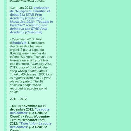
debate with Alofa Tuvalu.
-1er mars 2013:
projection
de "Nuages au Paradis" et
débat à la STAR Prep
Academy (Californie) /
March 1st, 2013: "Trouble in
Paradise" screening and
debate at the STAR Prep
Academy (California)
- 29 janvier 2013: Jury
d'
Ecolo'zik
, le concours
d'écriture de chansons
organisé par la Ligue de
l'Enseignement autour du
thème "Sauvons Tuvalu". Les
lauréats enregistreront leur
titre en studio. /
January 29th,
2013: Jury of Ecolozik, the
song writing contest about
Tuvalu. 40 classes, 1000 kids
all together from 8 to 14 year
old participated. The 18
selected songs will be
recorded in a professional
studio.
2011 - 2012
- Du 14 novembre au 16
décembre 2012:
"La route
des contes"
(La Celle St
Cloud) /
- From November
14th to December 15th,
2012:
"Tales' trip - La route
des contes"
(La Celle St
Cloud)
: