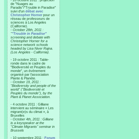
- 28 octobre 2011 : projection
de "Nuages au
Paradis"/"Trouble in Paradise"
suivi d'un
débat avec
Christopher Horner
pour un
réseau de professeurs de
sciences à Los Angeles
(Californie).
-
October 28th, 2011 :
"
"Trouble in Paradise"
screening and debate with
Christopher Horner for a
science network schools
headed by Lisa Niver Rajna.
(Los Angeles - California).
- 19 octobre 2011 : Table-
ronde dans le cadre de
"Biodiversité et Peuples du
monde", un événement
organisé par l'association
Plante & Planète.
-
October 19, 2011 :
"Biodiversity and people of the
world" ("Biodiversité et
Peuples du monde"), by the
Plant & Planet Association.
- 4 octobre 2011 : Gilliane
intervient au séminaire « Les
migrant(e)s du climat », à
Bruxelles
-
October 4th, 2011 : Gilliane
is a keyspeaker at the
"Climate Migrants" seminar in
Brussels
- 10 septembre 2011 :
Forum