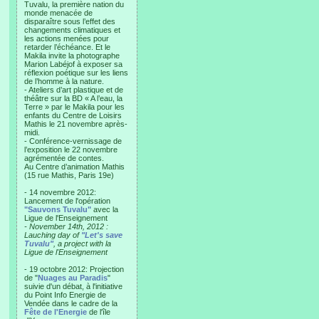
Tuvalu, la première nation du
monde menacée de
disparaître sous l’effet des
changements climatiques et
les actions menées pour
retarder l’échéance. Et le
Makila invite la photographe
Marion Labéjof à exposer sa
réflexion poétique sur les liens
de l’homme à la nature.
- Ateliers d’art plastique et de
théâtre sur la BD « A l’eau, la
Terre » par le Makila pour les
enfants du Centre de Loisirs
Mathis le 21 novembre après-
midi.
- Conférence-vernissage de
l’exposition le 22 novembre
agrémentée de contes.
Au Centre d’animation Mathis
(15 rue Mathis, Paris 19e)
- 14 novembre 2012:
Lancement de l'opération
"Sauvons Tuvalu"
avec la
Ligue de l'Enseignement
- November 14th, 2012 :
Lauching day of
"Let's save
Tuvalu"
, a project with la
Ligue de l'Enseignement
- 19 octobre 2012: Projection
de "
Nuages au Paradis
"
suivie d'un débat, à l'initiative
du Point Info Energie de
Vendée dans le cadre de la
Fête de l'Energie
de l'île