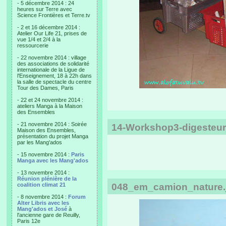
- 5 décembre 2014 : 24
heures sur Terre avec
Science Frontières et Terre.tv
- 2 et 16 décembre 2014 :
Atelier Our Life 21, prises de
vue 1/4 et 2/4 à la
ressourcerie
- 22 novembre 2014 : village
des associations de solidarité
internationale de la Ligue de
l'Enseignement, 18 à 22h dans
la salle de spectacle du centre
Tour des Dames, Paris
- 22 et 24 novembre 2014 :
ateliers Manga à la Maison
des Ensembles
- 21 novembre 2014 : Soirée
14-Workshop3-digesteu
Maison des Ensembles,
présentation du projet Manga
par les Mang'ados
- 15 novembre 2014 :
Paris
Manga avec les Mang'ados
- 13 novembre 2014 :
Réunion plénière de la
coalition climat 21
048_em_camion_nature.
- 8 novembre 2014 :
Forum
Alter Libris avec les
Mang'ados et José
à
l'ancienne gare de Reuilly,
Paris 12e