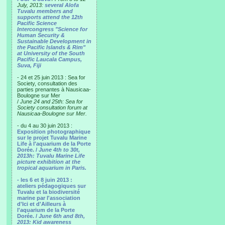
July, 2013:
several Alofa
Tuvalu members and
supports attend the 12th
Pacific Science
Intercongress "Science for
Human Security &
Sustainable Development in
the Pacific Islands & Rim"
at University of the South
Pacific Laucala Campus,
Suva, Fiji
- 24 et 25 juin 2013 : Sea for
Society, consultation des
parties prenantes à Nausicaa-
Boulogne sur Mer
/
June 24 and 25th: Sea for
Society consultation forum at
Nausicaa-Boulogne sur Mer.
- du 4 au 30 juin 2013 :
Exposition photographique
sur le projet Tuvalu Marine
Life à l'aquarium de la Porte
Dorée. /
June 4th to 30t,
2013h: Tuvalu Marine Life
picture exhibition at the
tropical aquarium in Paris.
- les 6 et 8 juin 2013 :
ateliers pédagogiques sur
Tuvalu et la biodiversité
marine par l'association
d'Ici et d'Ailleurs à
l'aquarium de la Porte
Dorée. /
June 6th and 8th,
2013: Kid awareness