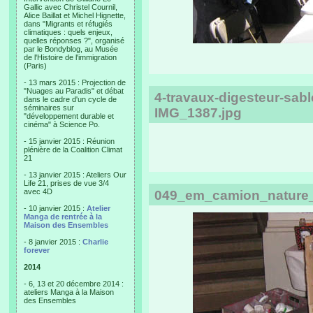
Gallic avec Christel Cournil,
Alice Baillat et Michel Hignette,
dans "Migrants et réfugiés
climatiques : quels enjeux,
quelles réponses ?", organisé
par le Bondyblog, au Musée
de l'Histoire de l'immigration
(Paris)
- 13 mars 2015 : Projection de
"Nuages au Paradis" et débat
4-travaux-digesteur-sa
dans le cadre d'un cycle de
séminaires sur
IMG_1387.jpg
"développement durable et
cinéma" à Science Po.
- 15 janvier 2015 : Réunion
plénière de la Coalition Climat
21
- 13 janvier 2015 : Ateliers Our
Life 21, prises de vue 3/4
avec 4D
049_em_camion_nature_
- 10 janvier 2015 :
Atelier
Manga de rentrée à la
Maison des Ensembles
- 8 janvier 2015 :
Charlie
forever
2014
- 6, 13 et 20 décembre 2014 :
ateliers Manga à la Maison
des Ensembles