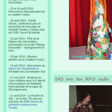
Ensembles
- 23 et 24 août 2014 :
Rencontres internationales de
la coalition Cop21
- 19 août 2014 : Pacific
Voices, conférence pour le
lancement de l'ouvrage de
Karibaiti Taoaba, Campus bas
de l'USP, Suva-Fiji Islands
- 21 juin 2014 : Fête de la
Maison des Ensembles,
présentation du projet "Manga
Ensemble" - reprogrammer le
futur.
- 19 juin 2014 : Réunion
plénière de la Coalition Cop21
- 14 juin 2014 : Intervention au
Salon des Solidarités
à
l'invitation de Coordination Sud
- 17 mai 2014 : Braderie du
043_em_itw_RFO_salle_d
Livre solidaire avec le Collectif
d'Associations de Solidarité
Internationale de la Ligue de
l'Enseignement.
- 11 avril 2014 : La Foulée du
10e - 10 écoles, 55 classes,
soit près de
2000 élèves de
primaire courent pour
Tuvalu
.