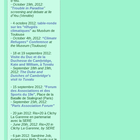
d'Yeu.
- October 19th, 2012:
"
Trouble in Paradise
"
screening and debate at Ile
d'Yeu (Vendée)
- 4 octobre 2012:
table-ronde
sur les "réfugiés
climatiques"
au Muséum de
Toulouse
-
October 4th, 2012:
“Climate
Refugees” Conference
at
the Museum (Toulouse)
- 18 et 19 septembre 2012:
Visite du Duc et de la
Duchesse de Cambridge,
Kate and William, à Tuvalu
-
September 18th and 19th,
2012:
The Duke and
Dutches of Cambridge's
visit to Tuvalu
- 15 septembre 2012:
"Forum
des Associations et des
Sports du 19e"
, Place de la
Bataille de Stalingrad (Paris)
-
September 15th, 2012:
"Paris Association Forum"
- 20 juin 2012: Rio+20 à Clichy
La Garenne en partenariat
avec la SERE
-
June 20th, 2012: Rio+20 in
Clichy La Garenne, by SERE
- 6 juin 2012: Sandrine Job,
expert pour Alofa Tuvalu sur le