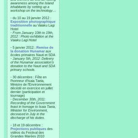
awareness among the Island
inhabitants by setting up a
workshop on the technology…
- du 10 au 19 janvier 2012 :
Exposition photographique
traditionnelle
au Vaiaku Lagi
Hotel
-
From January 10th to 19th,
2012 : Photo exhibition at the
Vaiaku Lagi Hotel
- 5 janvier 2012 :
Remise de
la donation Hunamar
aux
écoles primaires Nauti et SDA
-
January 5th, 2012: Delivery
of the Hunamar association's
donation to the Nauti and SDA
primary schools.
- 30 décembre : Fête en
l'honneur d'Isaia Taeia,
Ministre de l'Environnement
décédé en exercice en juillet
dernier (participation et
tournage)
-
December 30th, 2011:
Recording of the Government
feast in homage to Isaia Taeia,
Minister for Environment,
deceased in July in the
discharge of his duties.
- 18 et 19 décembre :
Projections publiques
des
vidéos du Festival des
Grandes Marées 2010