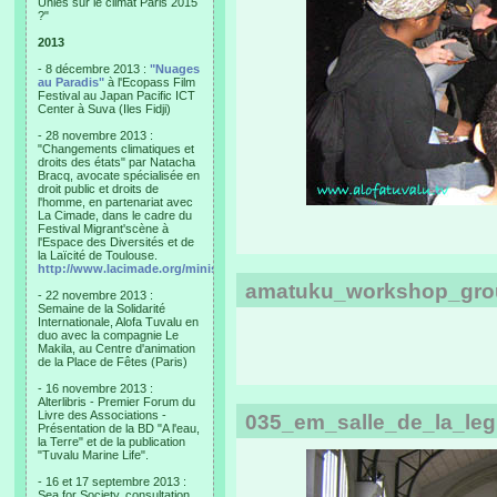
Unies sur le climat Paris 2015
?"
2013
- 8 décembre 2013 :
"Nuages
au Paradis"
à l'Ecopass Film
Festival au Japan Pacific ICT
Center à Suva (Iles Fidji)
- 28 novembre 2013 :
"Changements climatiques et
droits des états" par Natacha
Bracq, avocate spécialisée en
droit public et droits de
l'homme, en partenariat avec
La Cimade, dans le cadre du
Festival Migrant'scène à
l'Espace des Diversités et de
la Laïcité de Toulouse.
http://www.lacimade.org/minisites/migrantscene
amatuku_workshop_gro
- 22 novembre 2013 :
Semaine de la Solidarité
Internationale, Alofa Tuvalu en
duo avec la compagnie Le
Makila, au Centre d'animation
de la Place de Fêtes (Paris)
- 16 novembre 2013 :
Alterlibris - Premier Forum du
Livre des Associations -
035_em_salle_de_la_leg
Présentation de la BD "A l'eau,
la Terre" et de la publication
"Tuvalu Marine Life".
- 16 et 17 septembre 2013 :
Sea for Society, consultation