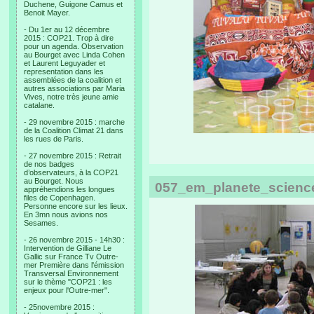
Duchene, Guigone Camus et
Benoit Mayer.
- Du 1er au 12 décembre
2015 : COP21. Trop à dire
pour un agenda. Observation
au Bourget avec Linda Cohen
et Laurent Leguyader et
representation dans les
assemblées de la coalition et
autres associations par Maria
Vives, notre très jeune amie
catalane.
- 29 novembre 2015 : marche
de la Coalition Climat 21 dans
les rues de Paris.
- 27 novembre 2015 : Retrait
de nos badges
d’observateurs, à la COP21
au Bourget. Nous
057_em_planete_scienc
appréhendions les longues
files de Copenhagen.
Personne encore sur les lieux.
En 3mn nous avions nos
Sesames.
- 26 novembre 2015 - 14h30 :
Intervention de Gilliane Le
Gallic sur France Tv Outre-
mer Première dans l'émission
Transversal Environnement
sur le thème "COP21 : les
enjeux pour l'Outre-mer".
- 25novembre 2015 :