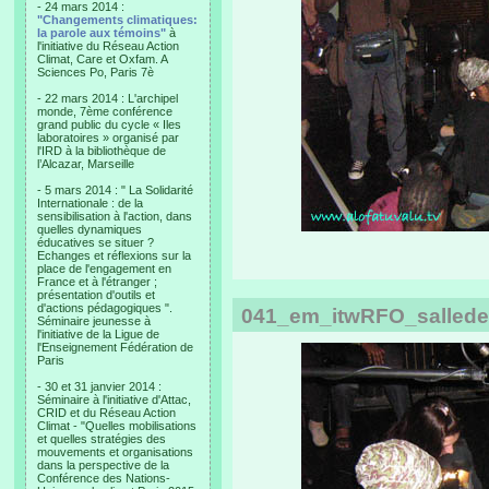
- 24 mars 2014 :
"Changements climatiques:
la parole aux témoins"
à
l'initiative du Réseau Action
Climat, Care et Oxfam. A
Sciences Po, Paris 7è
- 22 mars 2014 : L'archipel
monde, 7ème conférence
grand public du cycle « Iles
laboratoires » organisé par
l'IRD à la bibliothèque de
l’Alcazar, Marseille
- 5 mars 2014 : " La Solidarité
Internationale : de la
sensibilisation à l'action, dans
quelles dynamiques
éducatives se situer ?
Echanges et réflexions sur la
place de l'engagement en
France et à l'étranger ;
présentation d'outils et
d'actions pédagogiques ".
041_em_itwRFO_sallede
Séminaire jeunesse à
l'initiative de la Ligue de
l'Enseignement Fédération de
Paris
- 30 et 31 janvier 2014 :
Séminaire à l'initiative d'Attac,
CRID et du Réseau Action
Climat - "Quelles mobilisations
et quelles stratégies des
mouvements et organisations
dans la perspective de la
Conférence des Nations-