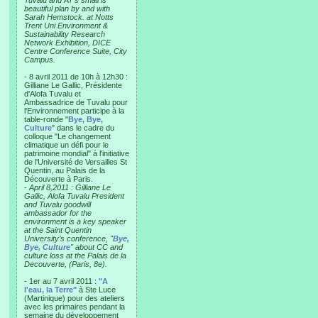
Tuvalu and AT’s small is
beautiful plan by and with
Sarah Hemstock. at Notts
Trent Uni Environment &
Sustainability Research
Network Exhibition, DICE
Centre Conference Suite, City
Campus.
- 8 avril 2011 de 10h à 12h30 :
Gilliane Le Gallic, Présidente
d'Alofa Tuvalu et
Ambassadrice de Tuvalu pour
l'Environnement participe à la
table-ronde "
Bye, Bye,
Culture
" dans le cadre du
colloque "Le changement
climatique un défi pour le
patrimoine mondial" à l'initiative
de l'Université de Versailles St
Quentin, au Palais de la
Découverte à Paris.
-
April 8,2011 : Gilliane Le
Gallic, Alofa Tuvalu President
and Tuvalu goodwill
ambassador for the
environment is a key speaker
at the Saint Quentin
University’s conference, "
Bye,
Bye, Culture
" about CC and
culture loss at the Palais de la
Decouverte, (Paris, 8e).
- 1er au 7 avril 2011 :
"A
l'eau, la Terre"
à Ste Luce
(Martinique) pour des ateliers
avec les primaires pendant la
semaine du développement