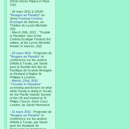
(Porte Doree Palace in Paris
12e).
- 26 mars 2011 à 14h30 :
"
Nuages au Paradis
" au
3eme
Festival Cinéma
Ecologie
de Vanves, au
Théâtre du Lycée Michelet
(92)
-
March 26th, 2011 : "Trouble
in Paradise" part of the
Cinéma Ecologie Festival 3rd
edition, at the Lycée Michelet
theater in Vanves, (92)
-
23 mars 2011
: Projection de
"
Nuages au Paradis
" et
conférence sur les actions
d'Alofa à Tuvalu, par Sarah
pour la Société des Iles du
Pacifique de Grande Bretagne
et d'Ireland à l'église St
Philippe à Londres.
-
March, 23rd, 2011
:
"
Trouble in Paradise
"
screening and lecture on what
Alofa Tuvalu is doing in Tuvalu,
for the Pacific Islands Society
of the UK and Ireland at St
Philips Church, Earls Court,
London, by Sarah Hemstock
-
11 mars 2011
: Projection de
"
Nuages au Paradis
" et
conférence sur les actions
d'Alofa à Tuvalu, par Sarah
pour les étudiants de