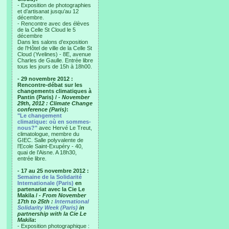
- Exposition de photographies
et d’artisanat jusqu’au 12
décembre.
- Rencontre avec des élèves
de la Celle St Cloud le 5
décembre
Dans les salons d’exposition
de l’Hôtel de ville de la Celle St
Cloud (Yvelines) - 8E, avenue
Charles de Gaulle. Entrée libre
tous les jours de 15h à 18h00.
- 29 novembre 2012 :
Rencontre-débat sur les
changements climatiques à
Pantin (Paris) /
- November
29th, 2012 : Climate Change
conference (Paris)
:
"Le changement
climatique: où en sommes-
nous?"
avec Hervé Le Treut,
climatologue, membre du
GIEC. Salle polyvalente de
l’Ecole Saint-Exupéry - 40,
quai de l’Aisne. A 18h30,
entrée libre.
- 17 au 25 novembre 2012 :
Semaine de la Solidarité
Internationale (Paris)
en
partenariat avec la Cie Le
Makila /
- From November
17th to 25th :
International
Solidarity Week (Paris)
in
partnership with la Cie Le
Makila
:
- Exposition photographique :