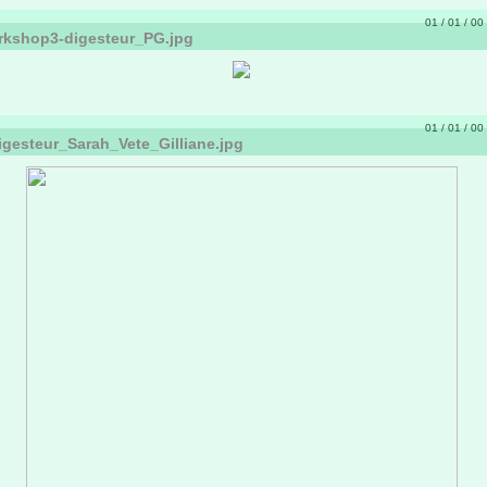
01 / 01 / 00 
rkshop3-digesteur_PG.jpg
01 / 01 / 00 
gesteur_Sarah_Vete_Gilliane.jpg