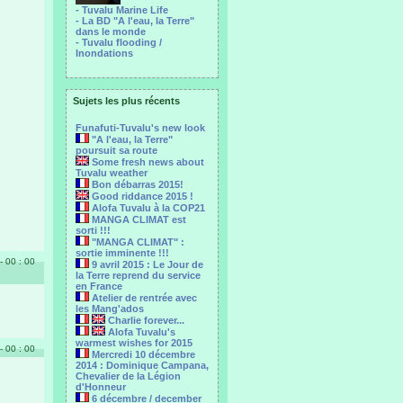
- Tuvalu Marine Life
- La BD "A l'eau, la Terre"
dans le monde
- Tuvalu flooding /
Inondations
Sujets les plus récents
Funafuti-Tuvalu's new look
"A l'eau, la Terre"
poursuit sa route
Some fresh news about
Tuvalu weather
Bon débarras 2015!
Good riddance 2015 !
Alofa Tuvalu à la COP21
MANGA CLIMAT est
sorti !!!
"MANGA CLIMAT" :
sortie imminente !!!
- 00 : 00
9 avril 2015 : Le Jour de
la Terre reprend du service
en France
Atelier de rentrée avec
les Mang'ados
Charlie forever...
Alofa Tuvalu's
warmest wishes for 2015
- 00 : 00
Mercredi 10 décembre
2014 : Dominique Campana,
Chevalier de la Légion
d'Honneur
6 décembre / december