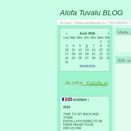
Alofa Tuvalu BLOG
/
/
Accueil
Www.alofatuvalu.tv
FACEBOOK
Utala_
«
Août 2026
»
Lun.
Mar.
Mer.
Jeu.
Ven.
Sam.
Dim.
1
2
3
4
5
6
7
8
9
10
11
12
13
14
15
16
17
18
19
20
21
22
23
24
25
26
27
28
29
30
025_e
31
06/08/2026
AGENDA !
2016
TIME TO SIT BACK AND
THINK
ENFIN LA POSSIBILITE DE
FAIRE PAUSE POUR
REFLECHIR