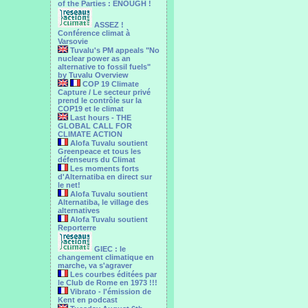
of the Parties : ENOUGH !
ASSEZ !
Conférence climat à
Varsovie
Tuvalu's PM appeals "No
nuclear power as an
alternative to fossil fuels"
by Tuvalu Overview
COP 19 Climate
Capture / Le secteur privé
prend le contrôle sur la
COP19 et le climat
Last hours - THE
GLOBAL CALL FOR
CLIMATE ACTION
Alofa Tuvalu soutient
Greenpeace et tous les
défenseurs du Climat
Les moments forts
d'Alternatiba en direct sur
le net!
Alofa Tuvalu soutient
Alternatiba, le village des
alternatives
Alofa Tuvalu soutient
Reporterre
GIEC : le
changement climatique en
marche, va s'agraver
Les courbes éditées par
le Club de Rome en 1973 !!!
Vibrato - l'émission de
Kent en podcast