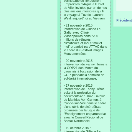
Vernissage de l’exposition
Empreintes d’Argos à l’Hotel
de Ville, invitées par un de nos
plus anciens membres qui fit
le voyage à Tuvalu, Laurent
Weyl, aujourd’hui au Vietnam.
Précédent
- 21 novembre 2015 :
Intervention de Gilliane Le
Gallic avec Chloé
Vlassopoulos dans "200
millions de réfugiés
climatiques et moi et moi et
moi" organisé par ATTAC dans
le cadre du Festival Images
Mouvementées.
- 20 novembre 2015 :
Intervention de Fanny Héros à
la COP21 des Monts du
Lyonnais à l'occasion de la
COP, pendant la semaine de
solidarité internationale.
- 17 novembre 2015 :
Intervention de Fanny Héros
suite à la projection du
documentaire "Thule Tuvalu"
de Matthias Von Gunten, à
Condé-sur-Vire dans le cadre
d'une série de ciné-débats
organisés par la Ligue de
l'Enseignement en partenariat
avec le Conseil Régional de
Basse-Normandie.
- 19 octobre 2015 :
Intervention de Gilliane Le