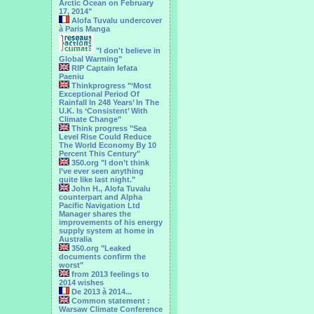
Arctic Ocean on February
17, 2014"
Alofa Tuvalu undercover
à Paris Manga
"I don't believe in
Global Warming"
RIP Captain Iefata
Paeniu
Thinkprogress "‘Most
Exceptional Period Of
Rainfall In 248 Years’ In The
U.K. Is ‘Consistent’ With
Climate Change"
Think progress "Sea
Level Rise Could Reduce
The World Economy By 10
Percent This Century"
350.org "I don’t think
I’ve ever seen anything
quite like last night."
John H., Alofa Tuvalu
counterpart and Alpha
Pacific Navigation Ltd
Manager shares the
improvements of his energy
supply system at home in
Australia
350.org "Leaked
documents confirm the
worst"
from 2013 feelings to
2014 wishes
De 2013 à 2014...
Common statement :
Warsaw Climate Conference