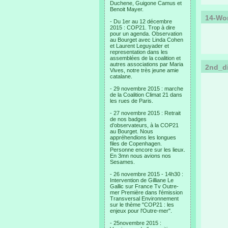
Duchene, Guigone Camus et
Benoit Mayer.
14-Wo
- Du 1er au 12 décembre
2015 : COP21. Trop à dire
pour un agenda. Observation
au Bourget avec Linda Cohen
et Laurent Leguyader et
representation dans les
assemblées de la coalition et
autres associations par Maria
2nd_di
Vives, notre très jeune amie
catalane.
- 29 novembre 2015 : marche
de la Coalition Climat 21 dans
les rues de Paris.
- 27 novembre 2015 : Retrait
de nos badges
d’observateurs, à la COP21
au Bourget. Nous
appréhendions les longues
files de Copenhagen.
Personne encore sur les lieux.
En 3mn nous avions nos
Sesames.
- 26 novembre 2015 - 14h30 :
Intervention de Gilliane Le
Gallic sur France Tv Outre-
mer Première dans l'émission
Transversal Environnement
sur le thème "COP21 : les
enjeux pour l'Outre-mer".
- 25novembre 2015 :