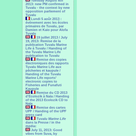
Tuesday August 6th
2013: new PM confirmed in
Tuvalu - the context by new
opposition parliement of
Tuvalu
Lundi 5 août 2013 :
événement avec les écoles
primaires de Tuvalu, par
Damien et Kaio pour Alofa
Tuvalu
19 juillet 2013 / July
19, 2013: Remise de la
publication Tuvalu Marine
Life à Tuvalu / Handing of
the Tuvalu Marine Life
publication to Tuvalu
Remise des copies
électroniques des rapports
Tuvalu Marine Life aux
pêcheries et kaupule /
Handing of the Tuvalu
Marine Life reports’
electronic copies to
Fisheries and Funafuti
Kaupule
Remise du CD 2013
d'Ecolozik à Nala / Handing
of the 2013 Ecolozik CD to
Nala
Remise des cartes
UPF / Handing of the UPF
press card
Tuvalu Marine Life
dans la Presse / in the
media:
July 11, 2013: Good
vibes from Suva, by