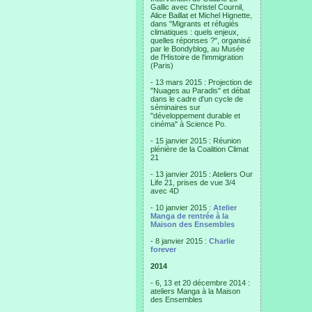
Gallic avec Christel Cournil,
Alice Baillat et Michel Hignette,
dans "Migrants et réfugiés
climatiques : quels enjeux,
quelles réponses ?", organisé
par le Bondyblog, au Musée
de l'Histoire de l'immigration
(Paris)
- 13 mars 2015 : Projection de
"Nuages au Paradis" et débat
dans le cadre d'un cycle de
séminaires sur
"développement durable et
cinéma" à Science Po.
- 15 janvier 2015 : Réunion
plénière de la Coalition Climat
21
- 13 janvier 2015 : Ateliers Our
Life 21, prises de vue 3/4
avec 4D
- 10 janvier 2015 :
Atelier
Manga de rentrée à la
Maison des Ensembles
- 8 janvier 2015 :
Charlie
forever
2014
- 6, 13 et 20 décembre 2014 :
ateliers Manga à la Maison
des Ensembles