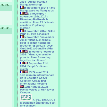
2014 : Atelier Manga /
Manga workshop
- 00 : 00
15 novembre 2014 : Paris
Manga avec les Mang'ados
13 novembre /
november 13th, 2014 :
Réunion plénière de la
coalition climat 21 / climate
coalition 21 plenary
meeting
- 00 : 00
8 novembre 2014 : Salon
Paris du livre associatif
5 novembre / november
2014: "Manga, ensemble
pour le climat / standing
together for climate" avec
OurLife21 à Gouville s/Mer
18 octobre / october
2014: "Manga, ensemble
pour le ‎climat / standing
together for climate"
September 21th,
2014: People's climate
march
23-24 août 2014 :
1ère réunion internationale
de la Coalition Cop21 -
Coalition Cop21 first
international meeting
19th August, 2014:
Pacific Voices at USP lower
Campus
APPEL des ONG :
la transition énergétique est
une chance !