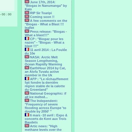
June 17th, 2014:
"Biogas in Nanumanga" by
Kaio
RIP Sir Toaripi
- 00 : 00
Coming soon !!
A few comments on the
"Biogas - What a Blast !!!
leaflet
Press release: "Biogas -
What a blast!!!"
CP : "Biogaz pour les
nazes" - "Biogas - What a
blast !!!"
11 avril 2014 : La Foulée
du 10e
NASA: Arctic Melt
Season Lengthening,
Ocean Rapidly Warming
EarthHour 2014 by Cat,
an Alofa Tuvalu active
member in the Uk
AFP : "Le réchauffement
fait fondre la dernière
région stable de la calotte
du Groenland"
National Geographic: if
all ice melted...
The Independent:
"Frequency of severe
flooding across Europe 'to
double by 2050' "
6 mars -10 avril : Expo &
concerts de Kent aux Trois
Baudets
Artic news: "High
methane levels over the