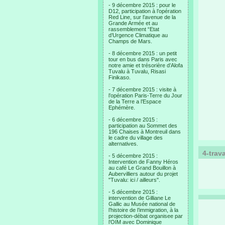
- 9 décembre 2015 : pour le
D12, participation à l’opération
Red Line, sur l’avenue de la
Grande Armée et au
rassemblement “Etat
d’Urgence Climatique au
Champs de Mars.
- 8 décembre 2015 : un petit
tour en bus dans Paris avec
notre amie et trésorière d’Alofa
Tuvalu à Tuvalu, Risasi
Finikaso.
- 7 décembre 2015 : visite à
l’opération Paris-Terre du Jour
de la Terre a l’Espace
Ephémère.
- 6 décembre 2015 :
participation au Sommet des
196 Chaises à Montreuil dans
le cadre du village des
alternatives.
4-trav
- 5 décembre 2015 :
Intervention de Fanny Héros
au café Le Grand Bouillon à
Aubervilliers autour du projet
"Tuvalu: ici / ailleurs".
- 5 décembre 2015 :
intervention de Gilliane Le
Gallic au Musée national de
l’histoire de l’immigration, à la
projection-débat organisee par
l’OIM avec Dominique