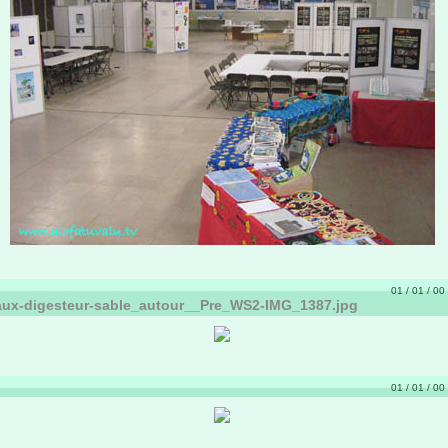
01 / 01 / 00 
aux-digesteur-sable_autour__Pre_WS2-IMG_1387.jpg
01 / 01 / 00 