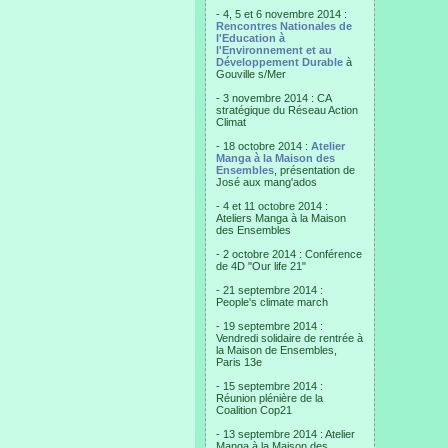
- 4, 5 et 6 novembre 2014 :
Rencontres Nationales de
l'Education à
l'Environnement et au
Développement Durable
à
Gouville s/Mer
- 3 novembre 2014 : CA
stratégique du Réseau Action
Climat
- 18 octobre 2014 :
Atelier
Manga à la Maison des
Ensembles
, présentation de
José aux mang'ados
- 4 et 11 octobre 2014 :
Ateliers Manga à la Maison
des Ensembles
- 2 octobre 2014 : Conférence
de 4D "Our life 21"
- 21 septembre 2014 :
People's climate march
- 19 septembre 2014 :
Vendredi solidaire de rentrée à
la Maison de Ensembles,
Paris 13e
- 15 septembre 2014 :
Réunion plénière de la
Coalition Cop21
- 13 septembre 2014 : Atelier
Manga à la Maison des