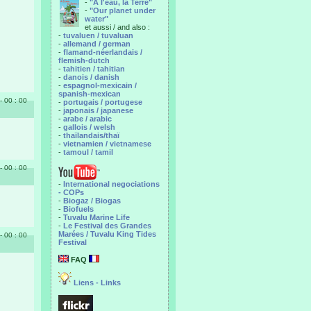
-
"A l'eau, la Terre"
-
"Our planet under
water"
et aussi / and also :
-
tuvaluen / tuvaluan
-
allemand / german
-
flamand-néerlandais /
flemish-dutch
-
tahitien / tahitian
-
danois / danish
-
espagnol-mexicain /
spanish-mexican
- 00 : 00
-
portugais / portugese
-
japonais / japanese
-
arabe / arabic
-
gallois / welsh
-
thaïlandais/thaï
-
vietnamien / vietnamese
-
tamoul / tamil
- 00 : 00
-
International negociations
- COPs
-
Biogaz / Biogas
-
Biofuels
-
Tuvalu Marine Life
-
Le Festival des Grandes
Marées / Tuvalu King Tides
- 00 : 00
Festival
FAQ
Liens - Links