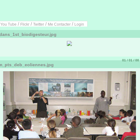
/
/
/
/
/
You Tube
Flickr
Twitter
Me Contacter
Login
dans_1st_biodigesteur.jpg
01 / 01 / 00 
m_pts_deb_eoliennes.jpg