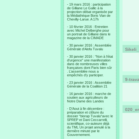
- 19 mars 2016 : participation
de Gilliane Le Gallic à la
projection-débat organisée par
la Médiathèque Boris Vian de
Chevilly-Larue. A 17h
- 10 février 2016 : Entretien
avec Michel Delberghe pour
un portrait de Gilliane dans le
magazine de la CIMADE
- 30 janvier 2016 : Assemblée
Sikeli
Générale d’Alofa Tuvalu
- 30 janvier 2016 : “Non à l’état
d’urgence” une manifestation
dans de nombreuses villes
françaises dont Paris bien sûr
. L’assemblée nous a
empêchés d’y participer.
9-trav
- 23 janvier 2016 : Assemblée
Générale de la Coalition 21
- 16 janvier 2016 : marche de
soutien aux agriculteurs de
Notre Dame des Landes
- D’Aout à fin décembre :
020_e
préparation et clôture du
dossier “biorap Tuvalu“avec le
SPREP et Dani Ceccarrelli,
scientifique, co-auteure déjà
du TML Un projet annulé à la
dernière minute par le
Gouvernement.