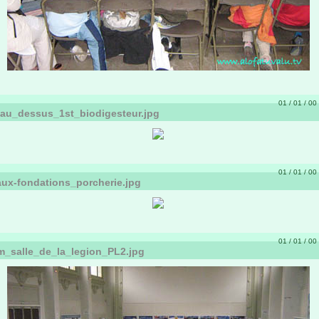
01 / 01 / 00 
_au_dessus_1st_biodigesteur.jpg
01 / 01 / 00 
aux-fondations_porcherie.jpg
01 / 01 / 00 
m_salle_de_la_legion_PL2.jpg