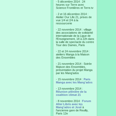
- 5 décembre 2014 : 24
heures sur Terre avec
Science Frontières et Terre.tv
- 2 et 16 décembre 2014 :
Atelier Our Life 21, prises de
vue 1/4 et 2/4 à la
ressourcerie
- 22 novembre 2014 : village
des associations de solidarité
internationale de la Ligue de
l'Enseignement, 18 à 22h dans
la salle de spectacle du centre
Tour des Dames, Paris
- 22 et 24 novembre 2014 :
ateliers Manga à la Maison
des Ensembles
- 21 novembre 2014 : Soirée
Maison des Ensembles,
présentation du projet Manga
par les Mang'ados
- 15 novembre 2014 :
Paris
Manga avec les Mang'ados
- 13 novembre 2014 :
Réunion plénière de la
coalition climat 21
- 8 novembre 2014 :
Forum
Alter Libris avec les
Mang'ados et José
à
l'ancienne gare de Reuilly,
Paris 12e