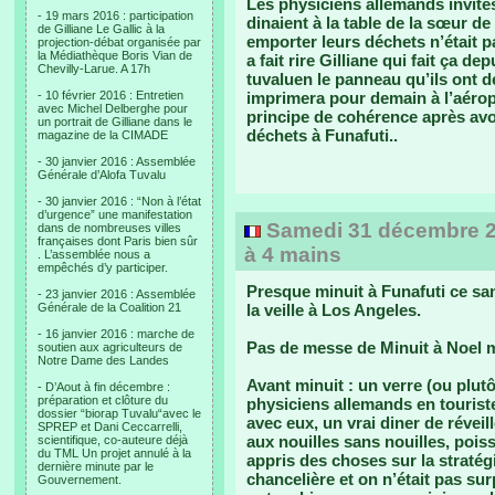
Les physiciens allemands invités
- 19 mars 2016 : participation
dinaient à la table de la sœur d
de Gilliane Le Gallic à la
emporter leurs déchets n’était p
projection-débat organisée par
la Médiathèque Boris Vian de
a fait rire Gilliane qui fait ça d
Chevilly-Larue. A 17h
tuvaluen le panneau qu’ils ont 
- 10 février 2016 : Entretien
imprimera pour demain à l’aéropo
avec Michel Delberghe pour
principe de cohérence après avo
un portrait de Gilliane dans le
déchets à Funafuti..
magazine de la CIMADE
- 30 janvier 2016 : Assemblée
Générale d’Alofa Tuvalu
- 30 janvier 2016 : “Non à l’état
d’urgence” une manifestation
Samedi 31 décembre 20
dans de nombreuses villes
françaises dont Paris bien sûr
à 4 mains
. L’assemblée nous a
empêchés d’y participer.
Presque minuit à Funafuti ce s
- 23 janvier 2016 : Assemblée
Générale de la Coalition 21
la veille à Los Angeles.
- 16 janvier 2016 : marche de
Pas de messe de Minuit à Noel 
soutien aux agriculteurs de
Notre Dame des Landes
Avant minuit :
un verre (ou plut
- D’Aout à fin décembre :
préparation et clôture du
physiciens allemands en tourist
dossier “biorap Tuvalu“avec le
avec eux, un vrai diner de révei
SPREP et Dani Ceccarrelli,
aux nouilles sans nouilles, poiss
scientifique, co-auteure déjà
du TML Un projet annulé à la
appris des choses sur la stratég
dernière minute par le
chancelière et on n’était pas sur
Gouvernement.