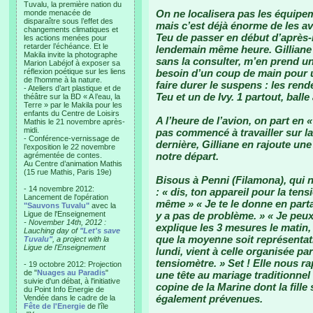
Tuvalu, la première nation du
On ne localisera pas les équipem
monde menacée de
disparaître sous l’effet des
mais c’est déjà énorme de les av
changements climatiques et
Teu de passer en début d’après-m
les actions menées pour
retarder l’échéance. Et le
lendemain même heure. Gilliane q
Makila invite la photographe
sans la consulter, m’en prend un
Marion Labéjof à exposer sa
réflexion poétique sur les liens
besoin d’un coup de main pour 
de l’homme à la nature.
faire durer le suspens : les ren
- Ateliers d’art plastique et de
Teu et un de Ivy. 1 partout, balle
théâtre sur la BD « A l’eau, la
Terre » par le Makila pour les
enfants du Centre de Loisirs
A l’heure de l’avion, on part en «
Mathis le 21 novembre après-
midi.
pas commencé à travailler sur l
- Conférence-vernissage de
dernière, Gilliane en rajoute un
l’exposition le 22 novembre
notre départ.
agrémentée de contes.
Au Centre d’animation Mathis
(15 rue Mathis, Paris 19e)
Bisous à Penni (Filamona), qui 
- 14 novembre 2012:
: « dis, ton appareil pour la tens
Lancement de l'opération
même » « Je te le donne en parta
"Sauvons Tuvalu"
avec la
Ligue de l'Enseignement
y a pas de problème. » « Je peux
- November 14th, 2012 :
explique les 3 mesures le matin, 
Lauching day of
"Let's save
que la moyenne soit représentati
Tuvalu"
, a project with la
Ligue de l'Enseignement
lundi, vient à celle organisée par
tensiomètre. » Set ! Elle nous ra
- 19 octobre 2012: Projection
de "
Nuages au Paradis
"
une tête au mariage traditionnel
suivie d'un débat, à l'initiative
copine de la Marine dont la fill
du Point Info Energie de
également prévenues.
Vendée dans le cadre de la
Fête de l'Energie
de l'île