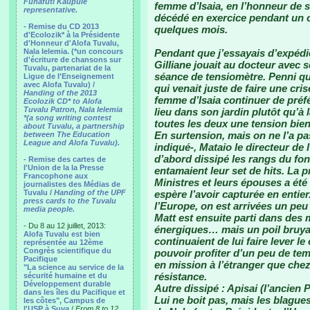
Funafuti Kaupule
femme d’Isaia, en l’honneur de s
representative.
décédé en exercice pendant un c
- Remise du CD 2013
quelques mois.
d'Ecolozik* à la Présidente
d'Honneur d'Alofa Tuvalu,
Nala Ielemia. (*un concours
Pendant que j’essayais d’expédie
d'écriture de chansons sur
Gilliane jouait au docteur avec 
Tuvalu, partenariat de la
séance de tensiomètre. Penni qu
Ligue de l'Enseignement
avec Alofa Tuvalu) /
qui venait juste de faire une cri
Handing of the 2013
femme d’Isaia continuer de préfér
Ecolozik CD* to Alofa
Tuvalu Patron, Nala Ielemia
lieu dans son jardin plutôt qu’à 
*(a song writing contest
toutes les deux une tension bie
about Tuvalu, a partnership
En surtension, mais on ne l’a pa
between The Education
League and Alofa Tuvalu).
indiqué-, Mataio le directeur de 
d’abord dissipé les rangs du f
- Remise des cartes de
l'Union de la la Presse
entamaient leur set de hits. La
Francophone aux
Ministres et leurs épouses a ét
journalistes des Médias de
Tuvalu /
Handing of the UPF
espère l’avoir capturée en entier
press cards to the Tuvalu
l’Europe, on est arrivées un peu 
media people.
Matt est ensuite parti dans des
- Du 8 au 12 juillet, 2013:
énergiques… mais un poil bruyan
Alofa Tuvalu est bien
continuaient de lui faire lever 
représentée au 12ème
Congrès scientifique du
pouvoir profiter d’un peu de tem
Pacifique
en mission à l’étranger que chez 
"La science au service de la
résistance.
sécurité humaine et du
Développement durable
Autre dissipé : Apisai (l’ancien 
dans les îles du Pacifique et
Lui ne boit pas, mais les blagues
les côtes", Campus de
l'USP à Suva
/
From 8 to 12