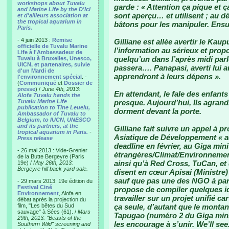
workshops about Tuvalu
garde : « Attention ça pique et ç
and Marine Life by the D'Ici
sont aperçu… et utilisent ; au d
et d'ailleurs association at
the tropical aquarium in
bâtons pour les manipuler. Ensu
Paris.
- 4 juin 2013 :
Remise
Gilliane est allée avertir le Kau
officielle de Tuvalu Marine
l’information au sérieux et prop
Life à l'Ambassadeur de
quelqu’un dans l’après midi par
Tuvalu à Bruxelles, Unesco,
UICN, et partenaires, suivie
passera…. Panapasi, averti lui aus
d'un Mardi de
apprendront à leurs dépens ».
l'environnement spécial
. -
(
Communiqué
et
Dossier de
presse
) /
June 4th, 2013:
En attendant, le fale des enfants
Alofa Tuvalu hands the
Tuvalu Marine Life
presque. Aujourd’hui, Ils agrand
publication to Tine Leuelu,
dorment devant la porte.
Ambassador of Tuvalu to
Belgium, to IUCN, UNESCO
and its partners, at the
Gilliane fait suivre un appel à p
tropical aquarium in Paris.
-
Asiatique de Développement « a
Press release
deadline en février, au Giga mini
- 26 mai 2013 : Vide-Grenier
étrangères/Climat/Environnement
de la Butte Bergeyre (Paris
ainsi qu’à Red Cross, TuCan, et 
19e) /
May 26th, 2013:
Bergeyre hill back yard sale.
disent en cœur Apisai (Ministre)
sauf que pas une des NGO à part
- 29 mars 2013: 19e édition du
Festival Ciné
propose de compiler quelques id
Environnement
, Alofa en
travailler sur un projet unifié ca
débat après la projection du
film, "Les bêtes du Sud
ça seule, d’autant que le montan
sauvage" à Sées (61). /
Mars
Tapugao (numéro 2 du Giga minis
29th, 2013: "Beasts of the
les encourage à s’unir. We’ll se
Southern Wild" screening and