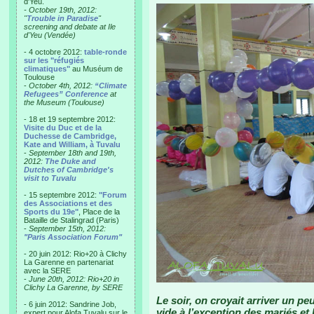
d'Yeu.
- October 19th, 2012:
"
Trouble in Paradise
"
screening and debate at Ile
d'Yeu (Vendée)
- 4 octobre 2012:
table-ronde
sur les "réfugiés
climatiques"
au Muséum de
Toulouse
-
October 4th, 2012:
“Climate
Refugees” Conference
at
the Museum (Toulouse)
- 18 et 19 septembre 2012:
Visite du Duc et de la
Duchesse de Cambridge,
Kate and William, à Tuvalu
-
September 18th and 19th,
2012:
The Duke and
Dutches of Cambridge's
visit to Tuvalu
- 15 septembre 2012:
"Forum
des Associations et des
Sports du 19e"
, Place de la
Bataille de Stalingrad (Paris)
-
September 15th, 2012:
"Paris Association Forum"
- 20 juin 2012: Rio+20 à Clichy
La Garenne en partenariat
avec la SERE
-
June 20th, 2012: Rio+20 in
Clichy La Garenne, by SERE
Le soir, on croyait arriver un 
- 6 juin 2012: Sandrine Job,
vide à l’exception des mariés et
expert pour Alofa Tuvalu sur le