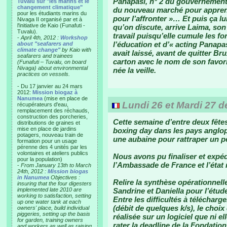
Panapasi, n° 2 du gouvernement, 
Tuvalu sur "les marins et le
changement climatique"
du nouveau marché pour apprendre
pour les étudiants marins du
pour l’affronter »… Et puis ça lui
Nivaga II organisé par et à
l'initiative de Kaio (Funafuti -
qu’on discute, arrive Laima, son
Tuvalu).
travail puisqu’elle cumule les f
-
April 4th, 2012 :
Workshop
l’éducation et d’« acting Panapa
about "seafarers and
climate change"
by Kaio with
avait laissé, avant de quitter Bru
seafarers and trainees
carton avec le nom de son favori 
(Funafuti – Tuvalu, on board
Nivaga) about environmental
née la veille.
practices on vessels.
- Du 17 janvier au 24 mars
2012:
Mission biogaz à
Nanumea
(mise en place de
Lundi 26 et Mardi 27 
récupérateurs d'eau,
remplacement des réchauds,
construction des porcheries,
Cette semaine d’entre deux fêtes 
distributions de graines et
mise en place de jardins
boxing day dans les pays anglop
potagers, nouveau train de
une aubaine pour rattraper un pe
formation pour un usage
pérenne des 4 unités par les
volontaires et ateliers publics
Nous avons pu finaliser et exp
pour la population)
l’Ambassade de France et l’état 
-
From January 13th to March
24th, 2012 :
Mission biogas
in Nanumea
Objectives :
Relire la synthèse opérationnell
insuring that the four digesters
implemented late 2010 are
Sandrine et Daniella pour l’étude
working to satisfaction, setting
Entre les difficultés à télécha
up one water tank at each
(débit de quelques k/s), le choix
owners' place, build individual
piggeries, setting up the basis
réalisée sur un logiciel que ni e
for garden, training owners
rater la deadline de la Fondati
and workers as well as raising