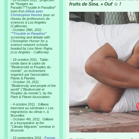
- 28 octobre 2011 : projection
fruits de Sina. » Ouf ☺ !
de "Nuages au
Paradis"/"Trouble in Paradise"
suivi d'un
débat avec
Christopher Horner
pour un
réseau de professeurs de
sciences à Los Angeles
(Californie).
-
October 28th, 2011 :
"
"Trouble in Paradise"
screening and debate with
Christopher Horner for a
science network schools
headed by Lisa Niver Rajna.
(Los Angeles - California).
- 19 octobre 2011 : Table-
ronde dans le cadre de
"Biodiversité et Peuples du
monde", un événement
organisé par l'association
Plante & Planète.
-
October 19, 2011 :
"Biodiversity and people of the
world" ("Biodiversité et
Peuples du monde"), by the
Plant & Planet Association.
- 4 octobre 2011 : Gilliane
intervient au séminaire « Les
migrant(e)s du climat », à
Bruxelles
-
October 4th, 2011 : Gilliane
is a keyspeaker at the
"Climate Migrants" seminar in
Brussels
- 10 septembre 2011 :
Forum