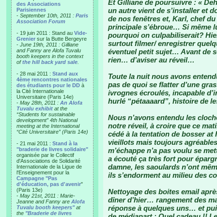
Et Gilliane de poursuivre : « De
des Associations
un autre vient de s’installer et 
Parisiennes
-
September 10th, 2011 :
Paris
de nos fenêtres et, Karl, chef du
Association Forum
principale s’ébroue… Si même lui 
- 19 juin 2011 : Stand au
Vide-
pourquoi on culpabiliserait? Hier 
Grenier
sur la Butte Bergeyre
surtout filmer/ enregistrer que
-
June 19th, 2011 : Gilliane
and Fanny are Alofa Tuvalu
éventuel petit sujet… Avant de 
booth keepers in the context
rien… d’aviser au réveil…
of
the hill back yard sale
.
- 28 mai 2011 :
Stand aux
Toute la nuit nous avons enten
4ème rencontres nationales
pas de quoi se flatter d’une gras
des étudiants pour le DD
à
la Cité Internationale
ivrognes écroulés, incapable d’imi
Universitaire (Paris 14e)
hurlé “pétaaaard”, histoire de 
-
May 28th, 2011 :
An Alofa
Tuvalu exhibit
at the
“Students for sustainable
Nous n’avons entendu les cloch
development” 4th National
notre réveil, à croire que ce mat
meeting at the International
“Cité Universitaire” (Paris 14e)
cédé à la tentation de bosser at
vieillots mais toujours agréable
- 21 mai 2011 :
Stand à la
"braderie de livres solidaire"
m’échappe n’a pas voulu se mett
organisée par le Collectif
a écouté ça très fort pour épar
d'Associations de Solidarité
damne, les saoulards n’ont même
Internationale de la Ligue de
l'Enseignement pour la
ils s’endorment au milieu des co
Campagne "Pas
d'éducation, pas d'avenir
"
(Paris 13e)
Nettoyage des boites email après
-
May 21st, 2011 : Marie-
dîner d’hier… rangement des ma
Jeanne and Fanny are
Alofa
réponse à quelques uns… et puis
Tuvalu booth keepers"
at
the
"Braderie de livres
de médiapart : Quel cadeau !! L