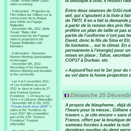
la boutique à côté, il ressort ra
Tuvalu "IRWM Water Quizz"
video screening
Entre deux séances de GiGi-noël,
- 9 décembre : Projection du
Film réalisé par Gilliane sur la
œil, qui s’ajoutent à la liste à fa
construction de la clinique
de TMTI. Il en a fait la demande 
pour bébés au Fagogo
à partir de la remise des prix fil
Malipolipo
-
December 9th, 2011: Alofa
préfère un plan de taille et pas e
Tuvalu' "Baby clinic
partie de l’uniforme n’ont pas te
construction by the Fagogo"
video is projected to the
David, donc le fils de Sina et Et
Fagogo Malipolipo club
île lointaine… sur le climat. En a
Members
permanente à l’énergie) pour un
- 8 décembre : Nanumea
mises en place ; Tafue, secrétair
Women Meeting (participation
COP17 à Durban. etc
et tournage)
-
December 8th, 2011:
Recording of the Nanumea
« Aujourd’hui est le 1er jour du
Women Meeting and donation
to the community.
au vol dans la home projection 
- Les 4 et 5 novembre 2011 :
≪ Les frontières du court
2011 ≫ dans le cadre du 27
eme Festival Science
Dimanche 25 Décembre
Frontières - « 24 heures sur
Terre » à L’Alcazar (Marseille).
-
November 4th to 5th, 2011 :
A propos de blaspheme.. déjà di
"Tuvalu Earth hour 2009" !!
l’heure pour la messe.. Gilliane s
video at the "frontières du
court 2011" film competition
travers », je cite encore « sans
part of the 27th "Science
France, offert par la boutique 
Frontières" Festival
(Marseille).
sommes forcées à avaler la nuit
dernières gouttes du demi verre