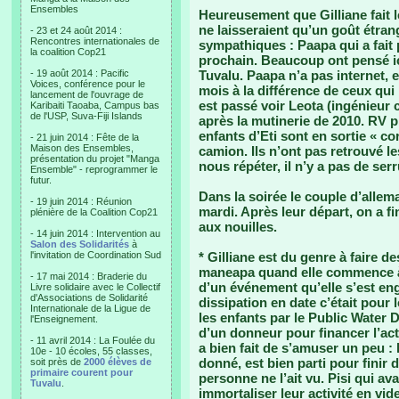
Ensembles
Heureusement que Gilliane fait 
ne laisseraient qu’un goût étran
- 23 et 24 août 2014 :
Rencontres internationales de
sympathiques : Paapa qui a fait pr
la coalition Cop21
prochain. Beaucoup ont pensé ici
- 19 août 2014 : Pacific
Tuvalu. Paapa n’a pas internet, e
Voices, conférence pour le
mois à la différence de ceux qui 
lancement de l'ouvrage de
est passé voir Leota (ingénieur 
Karibaiti Taoaba, Campus bas
de l'USP, Suva-Fiji Islands
après la mutinerie de 2010. RV p
enfants d’Eti sont en sortie « co
- 21 juin 2014 : Fête de la
Maison des Ensembles,
camion. Ils n’ont pas retrouvé l
présentation du projet "Manga
nous répéter, il n’y a pas de serr
Ensemble" - reprogrammer le
futur.
Dans la soirée le couple d’allem
- 19 juin 2014 : Réunion
mardi. Après leur départ, on a 
plénière de la Coalition Cop21
aux nouilles.
- 14 juin 2014 : Intervention au
Salon des Solidarités
à
l'invitation de Coordination Sud
* Gilliane est du genre à faire d
maneapa quand elle commence à
- 17 mai 2014 : Braderie du
d’un événement qu’elle s’est enga
Livre solidaire avec le Collectif
d'Associations de Solidarité
dissipation en date c’était pour 
Internationale de la Ligue de
les enfants par le Public Water
l'Enseignement.
d’un donneur pour financer l’acti
- 11 avril 2014 : La Foulée du
a bien fait de s’amuser un peu : l
10e - 10 écoles, 55 classes,
donné, est bien parti pour finir
soit près de
2000 élèves de
primaire courent pour
personne ne l’ait vu. Pisi qui ava
Tuvalu
.
immortaliser leur activité en vide