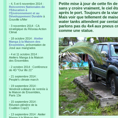
Petite mise à jour de cette fin 
- 4, 5 et 6 novembre 2014 :
Rencontres Nationales de
sans y croire vraiment, le ciel ét
l'Education à
après le port. Toujours de la via
l'Environnement et au
Développement Durable
à
Mais voir que tellement de maiso
Gouville s/Mer
water tanks attendent par centain
parlons pas du 4x4 aux pneus cr
- 3 novembre 2014 : CA
stratégique du Réseau Action
comme une statue.
Climat
- 18 octobre 2014 :
Atelier
Manga à la Maison des
Ensembles
, présentation de
José aux mang'ados
- 4 et 11 octobre 2014 :
Ateliers Manga à la Maison
des Ensembles
- 2 octobre 2014 : Conférence
de 4D "Our life 21"
- 21 septembre 2014 :
People's climate march
- 19 septembre 2014 :
Vendredi solidaire de rentrée à
la Maison de Ensembles,
Paris 13e
- 15 septembre 2014 :
Réunion plénière de la
Coalition Cop21
- 13 septembre 2014 : Atelier
Manga à la Maison des