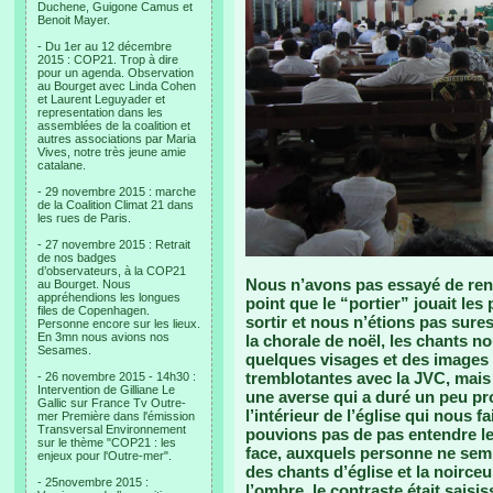
Duchene, Guigone Camus et
Benoit Mayer.
- Du 1er au 12 décembre
2015 : COP21. Trop à dire
pour un agenda. Observation
au Bourget avec Linda Cohen
et Laurent Leguyader et
representation dans les
assemblées de la coalition et
autres associations par Maria
Vives, notre très jeune amie
catalane.
- 29 novembre 2015 : marche
de la Coalition Climat 21 dans
les rues de Paris.
- 27 novembre 2015 : Retrait
de nos badges
d’observateurs, à la COP21
Nous n’avons pas essayé de rent
au Bourget. Nous
appréhendions les longues
point que le “portier” jouait le
files de Copenhagen.
sortir et nous n’étions pas sure
Personne encore sur les lieux.
En 3mn nous avions nos
la chorale de noël, les chants n
Sesames.
quelques visages et des images 
tremblotantes avec la JVC, mais
- 26 novembre 2015 - 14h30 :
Intervention de Gilliane Le
une averse qui a duré un peu pr
Gallic sur France Tv Outre-
l’intérieur de l’église qui nous 
mer Première dans l'émission
Transversal Environnement
pouvions pas de pas entendre le
sur le thème "COP21 : les
face, auxquels personne ne semb
enjeux pour l'Outre-mer".
des chants d’église et la noirc
- 25novembre 2015 :
l’ombre, le contraste était sai