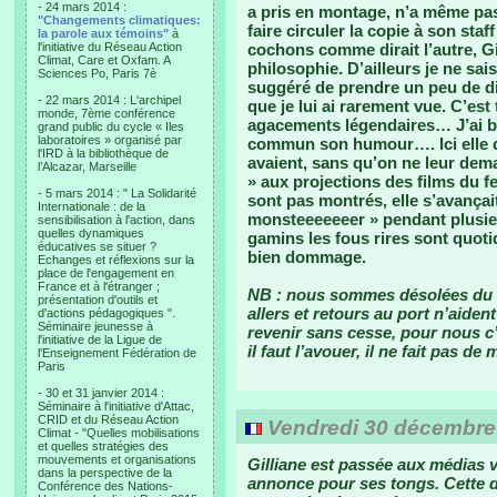
- 24 mars 2014 :
a pris en montage, n’a même pas 
"Changements climatiques:
faire circuler la copie à son staf
la parole aux témoins"
à
l'initiative du Réseau Action
cochons comme dirait l’autre, Gi
Climat, Care et Oxfam. A
philosophie. D’ailleurs je ne sai
Sciences Po, Paris 7è
suggéré de prendre un peu de di
- 22 mars 2014 : L'archipel
que je lui ai rarement vue. C’es
monde, 7ème conférence
agacements légendaires… J’ai bi
grand public du cycle « Iles
laboratoires » organisé par
commun son humour…. Ici elle d
l'IRD à la bibliothèque de
avaient, sans qu’on ne leur deman
l’Alcazar, Marseille
» aux projections des films du f
- 5 mars 2014 : " La Solidarité
sont pas montrés, elle s’avançai
Internationale : de la
monsteeeeeeer » pendant plusieu
sensibilisation à l'action, dans
quelles dynamiques
gamins les fous rires sont quotid
éducatives se situer ?
bien dommage.
Echanges et réflexions sur la
place de l'engagement en
France et à l'étranger ;
NB : nous sommes désolées du re
présentation d'outils et
allers et retours au port n’aiden
d'actions pédagogiques ".
Séminaire jeunesse à
revenir sans cesse, pour nous c
l'initiative de la Ligue de
il faut l’avouer, il ne fait pas d
l'Enseignement Fédération de
Paris
- 30 et 31 janvier 2014 :
Séminaire à l'initiative d'Attac,
CRID et du Réseau Action
Vendredi 30 décembre
Climat - "Quelles mobilisations
et quelles stratégies des
mouvements et organisations
Gilliane est passée aux médias vo
dans la perspective de la
annonce pour ses tongs. Cette di
Conférence des Nations-