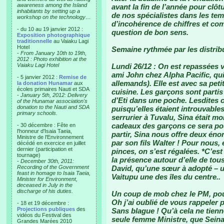
awareness among the Island
avant la fin de l’année pour clô
inhabitants by setting up a
de nos spécialistes dans les te
workshop on the technology…
d’incohérence de chiffres et c
- du 10 au 19 janvier 2012 :
question de bon sens.
Exposition photographique
traditionnelle
au Vaiaku Lagi
Hotel
Semaine rythmée par les distrib
-
From January 10th to 19th,
2012 : Photo exhibition at the
Vaiaku Lagi Hotel
Lundi 26/12 : On est repassées v
ami John chez Alpha Pacific, qui
- 5 janvier 2012 :
Remise de
allemands). Elle est avec sa petite
la donation Hunamar
aux
écoles primaires Nauti et SDA
cuisine. Les garçons sont partis
-
January 5th, 2012: Delivery
d’Eti dans une poche. Lesdites 
of the Hunamar association's
donation to the Nauti and SDA
puisqu’elles étaient introuvables 
primary schools.
serrurier à Tuvalu, Sina était mo
cadeaux des garçons ce sera pou
- 30 décembre : Fête en
l'honneur d'Isaia Taeia,
partir, Sina nous offre deux én
Ministre de l'Environnement
par son fils Walter ! Pour nous,
décédé en exercice en juillet
dernier (participation et
pinces, on s’est régalées. *C’es
tournage)
la présence autour d’elle de tous
-
December 30th, 2011:
Recording of the Government
David, qu’une sœur à adopté – un
feast in homage to Isaia Taeia,
Vaitupu une des îles du centre..
Minister for Environment,
deceased in July in the
discharge of his duties.
Un coup de mob chez le PM, pour 
Oh j’ai oublié de vous rappeler p
- 18 et 19 décembre :
Projections publiques
des
Sans blague ! Qu’à cela ne tienn
vidéos du Festival des
seule femme Ministre, que Seinati
Grandes Marées 2010