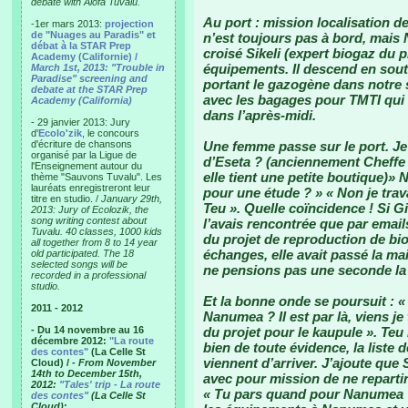
debate with Alofa Tuvalu.
Au port : mission localisation 
-1er mars 2013:
projection
de "Nuages au Paradis" et
n’est toujours pas à bord, mais 
débat à la STAR Prep
croisé Sikeli (expert biogaz du pr
Academy (Californie) /
équipements. Il descend en sou
March 1st, 2013: "Trouble in
Paradise" screening and
portant le gazogène dans notre sa
debate at the STAR Prep
avec les bagages pour TMTI qui
Academy (California)
dans l’après-midi.
- 29 janvier 2013: Jury
d'
Ecolo'zik
, le concours
d'écriture de chansons
Une femme passe sur le port. Je 
organisé par la Ligue de
d’Eseta ? (anciennement Cheffe 
l'Enseignement autour du
elle tient une petite boutique)»
thème "Sauvons Tuvalu". Les
lauréats enregistreront leur
pour une étude ? » « Non je trava
titre en studio. /
January 29th,
Teu ». Quelle coïncidence ! Si Gi
2013: Jury of Ecolozik, the
song writing contest about
l’avais rencontrée que par emails
Tuvalu. 40 classes, 1000 kids
du projet de reproduction de bi
all together from 8 to 14 year
échanges, elle avait passé la mai
old participated. The 18
selected songs will be
ne pensions pas une seconde la 
recorded in a professional
studio.
Et la bonne onde se poursuit : «
2011 - 2012
Nanumea ? Il est par là, viens je
- Du 14 novembre au 16
du projet pour le kaupule ». Teu l
décembre 2012:
"La route
bien de toute évidence, la liste 
des contes"
(La Celle St
viennent d’arriver. J’ajoute que 
Cloud) /
- From November
14th to December 15th,
avec pour mission de ne repartir
2012:
"Tales' trip - La route
« Tu pars quand pour Nanumea ? 
des contes"
(La Celle St
Cloud)
: