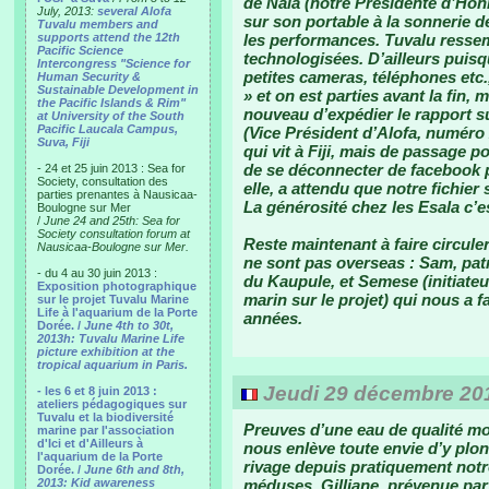
de Nala (notre Présidente d’Hon
July, 2013:
several Alofa
sur son portable à la sonnerie 
Tuvalu members and
supports attend the 12th
les performances. Tuvalu ressem
Pacific Science
technologisées. D’ailleurs puisq
Intercongress "Science for
petites cameras, téléphones etc., 
Human Security &
Sustainable Development in
» et on est parties avant la fin
the Pacific Islands & Rim"
nouveau d’expédier le rapport sur 
at University of the South
Pacific Laucala Campus,
(Vice Président d’Alofa, numéro 2
Suva, Fiji
qui vit à Fiji, mais de passage p
de se déconnecter de facebook p
- 24 et 25 juin 2013 : Sea for
Society, consultation des
elle, a attendu que notre fichier
parties prenantes à Nausicaa-
La générosité chez les Esala c’e
Boulogne sur Mer
/
June 24 and 25th: Sea for
Society consultation forum at
Reste maintenant à faire circule
Nausicaa-Boulogne sur Mer.
ne sont pas overseas : Sam, pat
- du 4 au 30 juin 2013 :
du Kaupule, et Semese (initiateu
Exposition photographique
marin sur le projet) qui nous a 
sur le projet Tuvalu Marine
Life à l'aquarium de la Porte
années.
Dorée. /
June 4th to 30t,
2013h: Tuvalu Marine Life
picture exhibition at the
tropical aquarium in Paris.
Jeudi 29 décembre 201
- les 6 et 8 juin 2013 :
ateliers pédagogiques sur
Tuvalu et la biodiversité
Preuves d’une eau de qualité mo
marine par l'association
d'Ici et d'Ailleurs à
nous enlève toute envie d’y plon
l'aquarium de la Porte
rivage depuis pratiquement notre
Dorée. /
June 6th and 8th,
2013: Kid awareness
méduses. Gilliane, prévenue par 