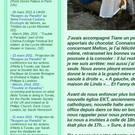
(Porte Doree Palace in Paris
12e).
- 26 mars 2011 à 14h30 :
"
Nuages au Paradis
" au
3eme
Festival Cinéma
Ecologie
de Vanves, au
Théâtre du Lycée Michelet
(92)
-
March 26th, 2011 : "Trouble
J’avais accompagné Tiane un peti
in Paradise" part of the
Cinéma Ecologie Festival 3rd
apportais du chocolat. Connaiss
edition, at the Lycée Michelet
concernant Melton, je l’ai félicité
theater in Vanves, (92)
même, retransmet les bonnes vale
-
23 mars 2011
: Projection de
poussée à la consoler : il lui res
"
Nuages au Paradis
" et
conférence sur les actions
je me suis arrêtée: moi aussi j’ai 
d'Alofa à Tuvalu, par Sarah
seule. Nous avons pleuré ensembl
pour la Société des Iles du
donné le reste à la grand-mère et
Pacifique de Grande Bretagne
et d'Ireland à l'église St
saoule à droite ».. « A gauche, d
Philippe à Londres.
maison de Linda »… Et Fanny de 
-
March, 23rd, 2011
:
"
Trouble in Paradise
"
screening and lecture on what
Avant de nous enfoncer plus loin
Alofa Tuvalu is doing in Tuvalu,
nouvelle église EKT, ancienneme
for the Pacific Islands Society
of the UK and Ireland at St
catholiques, nouvelle halte avec 
Philips Church, Earls Court,
office depuis dans ce lieu en bout
London, by Sarah Hemstock
nous rappeler pour nous prévenir
-
11 mars 2011
: Projection de
lui nous a invitées à celle de 18
"
Nuages au Paradis
" et
conférence sur les actions
était plus de 17h… « Sure, à tout
d'Alofa à Tuvalu, par Sarah
pour les étudiants de