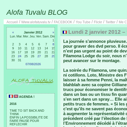
Alofa Tuvalu BLOG
/
/
/
/
/
/
Accueil
Www.alofatuvalu.tv
FACEBOOK
You Tube
Flickr
Twitter
Me C
Lundi 2 janvier 2012 – 
«
Janvier 2012
»
Lun.
Mar.
Mer.
Jeu.
Ven.
Sam.
Dim.
1
La journée s’annonce pluvieuse
2
3
4
5
6
7
8
pour graver des dvd perso. Il écr
9
10
11
12
13
14
15
n’est pas urgent au point de devoi
16
17
18
19
20
21
22
Filamona Lodge du soir, nous n’a
23
24
25
26
27
28
29
peut avancer sur le montage.
30
31
07/08/2026
La soirée du Filamona, une quin
ni cotillons. Loto, Ministre des 
laisser à sa femme Penni, la maît
blahblah avec sa copine Gillian
trucs pour économiser le dentifri
dans un bas ou un tissu fin quan
AGENDA !
s’en sert dans un spray… Elle a
petits trucs de femmes. « Si les 
2016
c’est qu’ils ne savent pas écono
TIME TO SIT BACK AND
à augmenter la représentativité
THINK
ENFIN LA POSSIBILITE DE
précédent créé par l’élection de 
FAIRE PAUSE POUR
l’Environnement décédé à l’étrang
REFLECHIR