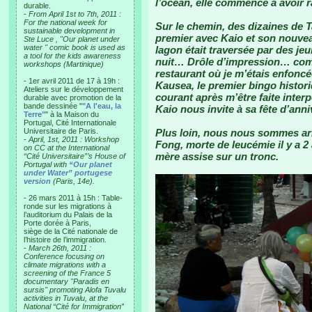
l’océan, elle commence à avoir r
durable.
-
From April 1st to 7th, 2011 :
For the national week for
Sur le chemin, des dizaines de Ta
sustainable development in
premier avec Kaio et son nouvea
Ste Luce , "Our planet under
water " comic book is used as
lagon était traversée par des je
a tool for the kids awareness
nuit… Drôle d’impression… com
workshops (Martinique)
restaurant où je m’étais enfoncé
- 1er avril 2011 de 17 à 19h :
Kausea, le premier bingo histori
Ateliers sur le développement
courant après m’être faite interp
durable avec promotion de la
bande dessinée "
"A l'eau, la
Kaio nous invite à sa fête d’ann
Terre"
" à la Maison du
Portugal, Cité Internationale
Universitaire de Paris.
Plus loin, nous nous sommes arrê
-
April, 1st, 2011 : Workshop
Fong, morte de leucémie il y a 2
on CC at the International
mère assise sur un tronc.
“Cité Universitaire”’s House of
Portugal with
“Our planet
under Water” portugese
version
(Paris, 14e).
- 26 mars 2011 à 15h : Table-
ronde sur les migrations à
l’auditorium du Palais de la
Porte dorée à Paris,
siège de la Cité nationale de
l’histoire de l’immigration.
-
March 26th, 2011 :
Conference focusing on
climate migrations with a
screening of the France 5
documentary "Paradis en
sursis" promoting Alofa Tuvalu
activities in Tuvalu, at the
National “Cité for Immigration”