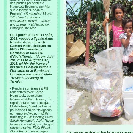
des parties prenantes à
Nausicaa-Boulogne sur Mer
sur le thème "Océan et
Energie". /
September 16 and
17th: Sea for Society
consultation forum - "Ocean
and Energy" - at Nausicaa-
Boulogne sur Mer.
Du 7 juillet 2013 au 13 août,
2013, voyage à Tuvalu dans
le cadre de sa thèse de
Damien Vallot, étudiant en
PhD à l'Université de
Bordeaux et membre
d'Alofa Tuvalu : /
From July
7th, 2013 to August 13th,
2013, within the frame of
his thesis Damien Vallot, a
Phd student at Bordeaux
Uni and a member of Alofa
Tuvalu is traveling to
Tuvalu:
- Pendant son transit à Fiji :
rencontres avec Sarah
Hemstock, spécialiste
biomasse d’Alofa Tuvalu, Teu,
représentante sur le biogaz,
Eliala Fihaki, Agent de liaison
pour Alpha Pacific Navigation
et membre d’Alofa.. /
While
transiting in Fiji: meetings with
Sarah Hemstock, Alofa Tuvalu
biomass scientist, Teu, biogas
representative, Eliala Fihaki,
Alpha Pacific Liaison agent
On avait enfourché la mob quand