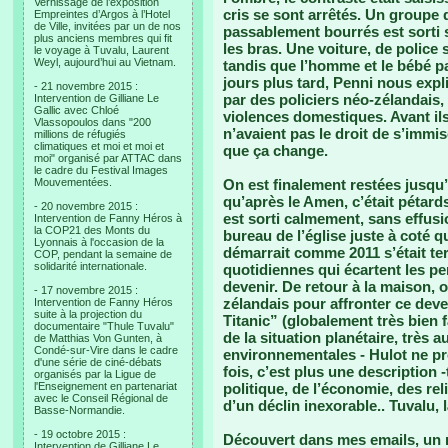
Vernissage de l’exposition
cris se sont arrêtés. Un groupe
Empreintes d’Argos à l’Hotel
de Ville, invitées par un de nos
passablement bourrés est sorti s
plus anciens membres qui fit
les bras. Une voiture, de police 
le voyage à Tuvalu, Laurent
Weyl, aujourd’hui au Vietnam.
tandis que l’homme et le bébé p
jours plus tard, Penni nous exp
- 21 novembre 2015 :
par des policiers néo-zélandais, 
Intervention de Gilliane Le
Gallic avec Chloé
violences domestiques. Avant ils
Vlassopoulos dans "200
n’avaient pas le droit de s’immisc
millions de réfugiés
climatiques et moi et moi et
que ça change.
moi" organisé par ATTAC dans
le cadre du Festival Images
Mouvementées.
On est finalement restées jusqu’à
qu’après le Amen, c’était pétards
- 20 novembre 2015 :
est sorti calmement, sans effusi
Intervention de Fanny Héros à
la COP21 des Monts du
bureau de l’église juste à coté q
Lyonnais à l'occasion de la
démarrait comme 2011 s’était ter
COP, pendant la semaine de
solidarité internationale.
quotidiennes qui écartent les pe
devenir. De retour à la maison, 
- 17 novembre 2015 :
zélandais pour affronter ce dev
Intervention de Fanny Héros
suite à la projection du
Titanic” (globalement très bien f
documentaire "Thule Tuvalu"
de la situation planétaire, très a
de Matthias Von Gunten, à
Condé-sur-Vire dans le cadre
environnementales - Hulot ne pr
d'une série de ciné-débats
fois, c’est plus une description -
organisés par la Ligue de
l'Enseignement en partenariat
politique, de l’économie, des r
avec le Conseil Régional de
d’un déclin inexorable.. Tuvalu,
Basse-Normandie.
- 19 octobre 2015 :
Découvert dans mes emails, un 
Intervention de Gilliane Le