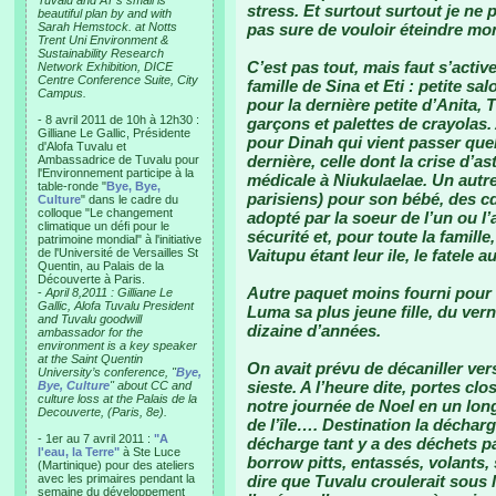
Tuvalu and AT’s small is
stress. Et surtout surtout je ne
beautiful plan by and with
Sarah Hemstock. at Notts
pas sure de vouloir éteindre mon
Trent Uni Environment &
Sustainability Research
C’est pas tout, mais faut s’acti
Network Exhibition, DICE
Centre Conference Suite, City
famille de Sina et Eti : petite sa
Campus.
pour la dernière petite d’Anita, 
- 8 avril 2011 de 10h à 12h30 :
garçons et palettes de crayolas.
Gilliane Le Gallic, Présidente
pour Dinah qui vient passer quelq
d'Alofa Tuvalu et
dernière, celle dont la crise d’a
Ambassadrice de Tuvalu pour
l'Environnement participe à la
médicale à Niukulaelae. Un autre
table-ronde "
Bye, Bye,
parisiens) pour son bébé, des cd 
Culture
" dans le cadre du
colloque "Le changement
adopté par la soeur de l’un ou l’
climatique un défi pour le
sécurité et, pour toute la famill
patrimoine mondial" à l'initiative
de l'Université de Versailles St
Vaitupu étant leur ile, le fatele a
Quentin, au Palais de la
Découverte à Paris.
Autre paquet moins fourni pour 
-
April 8,2011 : Gilliane Le
Gallic, Alofa Tuvalu President
Luma sa plus jeune fille, du vern
and Tuvalu goodwill
dizaine d’années.
ambassador for the
environment is a key speaker
at the Saint Quentin
On avait prévu de décaniller ver
University’s conference, "
Bye,
sieste. A l’heure dite, portes c
Bye, Culture
" about CC and
culture loss at the Palais de la
notre journée de Noel en un lon
Decouverte, (Paris, 8e).
de l’île…. Destination la décha
- 1er au 7 avril 2011 :
"A
décharge tant y a des déchets pa
l'eau, la Terre"
à Ste Luce
borrow pitts, entassés, volants,
(Martinique) pour des ateliers
avec les primaires pendant la
dire que Tuvalu croulerait sous
semaine du développement