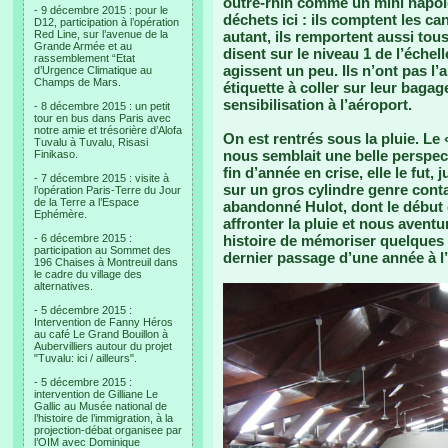
outre-rhin comme un mini napoléon
- 9 décembre 2015 : pour le
déchets ici : ils comptent les c
D12, participation à l’opération
Red Line, sur l’avenue de la
autant, ils remportent aussi tous
Grande Armée et au
disent sur le niveau 1 de l’échel
rassemblement “Etat
agissent un peu. Ils n’ont pas l’a
d’Urgence Climatique au
Champs de Mars.
étiquette à coller sur leur bagag
sensibilisation à l’aéroport.
- 8 décembre 2015 : un petit
tour en bus dans Paris avec
notre amie et trésorière d’Alofa
On est rentrés sous la pluie. L
Tuvalu à Tuvalu, Risasi
nous semblait une belle perspec
Finikaso.
fin d’année en crise, elle le fut,
- 7 décembre 2015 : visite à
sur un gros cylindre genre con
l’opération Paris-Terre du Jour
de la Terre a l’Espace
abandonné Hulot, dont le début e
Ephémère.
affronter la pluie et nous avent
- 6 décembre 2015 :
histoire de mémoriser quelques
participation au Sommet des
dernier passage d’une année à l’
196 Chaises à Montreuil dans
le cadre du village des
alternatives.
- 5 décembre 2015 :
Intervention de Fanny Héros
au café Le Grand Bouillon à
Aubervilliers autour du projet
"Tuvalu: ici / ailleurs".
- 5 décembre 2015 :
intervention de Gilliane Le
Gallic au Musée national de
l’histoire de l’immigration, à la
projection-débat organisee par
l’OIM avec Dominique