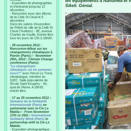
les équipements à Nanumea et vei
- Exposition de photographies
Sikeli. Génial.
et d’artisanat jusqu’au 12
décembre.
- Rencontre avec des élèves
de la Celle St Cloud le 5
décembre
Dans les salons d’exposition
de l’Hôtel de ville de la Celle St
Cloud (Yvelines) - 8E, avenue
Charles de Gaulle. Entrée libre
tous les jours de 15h à 18h00.
- 29 novembre 2012 :
Rencontre-débat sur les
changements climatiques à
Pantin (Paris) /
- November
29th, 2012 : Climate Change
conference (Paris)
:
"Le changement
climatique: où en sommes-
nous?"
avec Hervé Le Treut,
climatologue, membre du
GIEC. Salle polyvalente de
l’Ecole Saint-Exupéry - 40,
quai de l’Aisne. A 18h30,
entrée libre.
- 17 au 25 novembre 2012 :
Semaine de la Solidarité
Internationale (Paris)
en
partenariat avec la Cie Le
Makila /
- From November
17th to 25th :
International
Solidarity Week (Paris)
in
partnership with la Cie Le
Makila
:
- Exposition photographique :