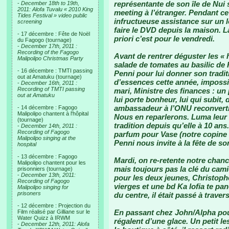
représentante de son île de Nui 
-
December 18th to 19th,
2011: Alofa Tuvalu « 2010 King
meeting à l’étranger. Pendant c
Tides Festival » video public
infructueuse assistance sur un 
screening
faire le DVD depuis la maison. L
- 17 décembre : Fête de Noël
priori c’est pour le vendredi.
du Fagogo (tournage)
-
December 17th, 2011 :
Recording of the Fagogo
Avant de rentrer déguster les 
Malipolipo Christmas Party
salade de tomates au basilic de 
- 16 décembre : TMTI passing
Penni pour lui donner son trad
out at Amatuku (tournage)
d’essences cette année, impossib
-
December 16th, 2011 :
Recording of TMTI passing
mari, Ministre des finances : un
out at Amatuku
lui porte bonheur, lui qui subit,
ambassadeur à l’ONU reconverti 
- 14 décembre : Fagogo
Malipolipo chantent à l'hôpital
Nous en reparlerons. Luma leur f
(tournage)
tradition depuis qu’elle à 10 ans
-
December 14th, 2011 :
Recording of Fagogo
parfum pour Vase (notre copine F
Malipolipo singing at the
Penni nous invite à la fête de so
hospital
- 13 décembre : Fagogo
Mardi, on re-retente notre chanc
Malipolipo chantent pour les
mais toujours pas la clé du cami
prisonniers (tournage)
-
December 13th, 2011:
pour les deux jeunes, Christoph
Recording of Fagogo
vierges et une bd Ka lofia te pan
Malipolipo singing for
prisoners
du centre, il était passé à trave
- 12 décembre : Projection du
En passant chez John/Alpha pour
Film réalisé par Gilliane sur le
Water Quizz à IRWM
régalent d’une glace. Un petit les
-
December 12th, 2011: Alofa