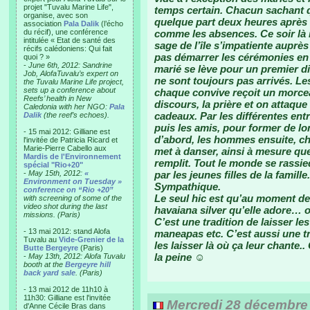
projet "Tuvalu Marine Life",
temps certain. Chacun sachant qu
organise, avec son
quelque part deux heures après l
association
Pala Dalik
(l’écho
du récif), une conférence
comme les absences. Ce soir là 
intitulée « Etat de santé des
sage de l’île s’impatiente auprè
récifs calédoniens: Qui fait
pas démarrer les cérémonies en 
quoi ? »
-
June 6th, 2012: Sandrine
marié se lève pour un premier di
Job, AlofaTuvalu’s expert on
ne sont toujours pas arrivés. Le
the Tuvalu Marine Life project,
sets up a conference about
chaque convive reçoit un morce
Reefs’ health in New
discours, la prière et on attaque 
Caledonia with her NGO:
Pala
cadeaux. Par les différentes entr
Dalik
(the reef’s echoes).
puis les amis, pour former de 
- 15 mai 2012: Gilliane est
d’abord, les hommes ensuite, ch
l'invitée de Patricia Ricard et
Marie-Pierre Cabello aux
met à danser, ainsi à mesure que
Mardis de l'Environnement
remplit. Tout le monde se rassi
spécial "Rio+20"
-
May 15th, 2012:
«
par les jeunes filles de la famill
Environment on Tuesday »
Sympathique.
conference on “Rio +20”
Le seul hic est qu’au moment de 
with screening of some of the
video shot during the last
havaiana silver qu’elle adore… 
missions. (Paris)
C’est une tradition de laisser le
- 13 mai 2012: stand Alofa
maneapas etc. C’est aussi une tr
Tuvalu au
Vide-Grenier de la
les laisser là où ça leur chante.
Butte Bergeyre
(Paris)
la peine ☺
-
May 13th, 2012: Alofa Tuvalu
booth at the
Bergeyre hill
back yard sale
. (Paris)
- 13 mai 2012 de 11h10 à
11h30: Gilliane est l'invitée
Mercredi 28 décembre
d'Anne Cécile Bras dans