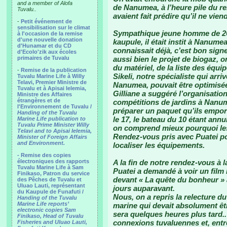
and a member of Alofa
de Nanumea, à l’heure pile du re
Tuvalu..
avaient fait prédire qu’il ne vien
-
Petit événement de
sensibilisation sur le climat
Sympathique jeune homme de 26 
à l'occasion de la remise
d'une nouvelle donation
kaupule, il était instit à Nanume
d'Hunamar et du CD
connaissait déjà, c’est bon signe
d'Ecolo'zik aux écoles
primaires de Tuvalu
aussi bien le projet de biogaz, 
du matériel, de la liste des équi
-
Remise de la publication
Sikeli, notre spécialiste qui arr
Tuvalu Marine Life à Willy
Telavi, Premier Ministre de
Nanumea, pouvait être optimisée,
Tuvalu et à Apisai Ielemia,
Gilliane a suggéré l’organisatio
Ministre des Affaires
étrangères et de
compétitions de jardins à Nanu
l'Environnement de Tuvalu /
préparer un paquet qu’ils emport
Handing of the Tuvalu
le 17, le bateau du 10 étant annu
Marine Life publication to
Tuvalu Prime Minister Willy
on comprend mieux pourquoi les 
Telavi and to Apisai Ielemia,
Rendez-vous pris avec Puatei p
Minister of Foreign Affairs
and Environment.
localiser les équipements.
- Remise des copies
électroniques des rapports
A la fin de notre rendez-vous à l
Tuvalu Marine Life à Sam
Puatei a demandé à voir un film 
Finikaso, Patron du service
devant « La quête du bonheur » 
des Pêches de Tuvalu et
Uluao Lauti, représentant
jours auparavant.
du Kaupule de Funafuti /
Nous, on a repris la relecture du
Handing of the Tuvalu
Marine Life reports’
marine qui devait absolument être
electronic copies Sam
sera quelques heures plus tard..
Finikaso, Head of Tuvalu
connexions tuvaluennes et, entre
Fisheries and Uluao Lauti,