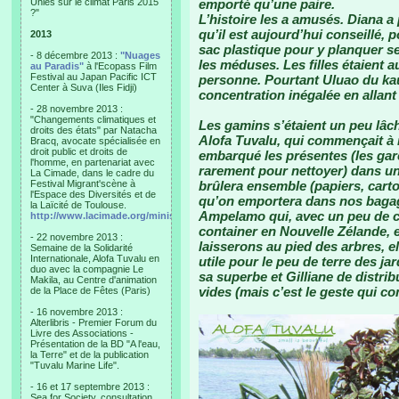
Unies sur le climat Paris 2015
emporté qu’une paire.
?"
L’histoire les a amusés. Diana a
qu’il est aujourd’hui conseillé,
2013
sac plastique pour y planquer ses
- 8 décembre 2013 :
"Nuages
les méduses. Les filles étaient 
au Paradis"
à l'Ecopass Film
Festival au Japan Pacific ICT
personne. Pourtant Uluao du kaup
Center à Suva (Iles Fidji)
concentration inégalée en allant 
- 28 novembre 2013 :
"Changements climatiques et
Les gamins s’étaient un peu lâch
droits des états" par Natacha
Alofa Tuvalu, qui commençait à
Bracq, avocate spécialisée en
droit public et droits de
embarqué les présentes (les gar
l'homme, en partenariat avec
rarement pour nettoyer) dans un 
La Cimade, dans le cadre du
Festival Migrant'scène à
brûlera ensemble (papiers, carto
l'Espace des Diversités et de
qu’on emportera dans nos bagag
la Laïcité de Toulouse.
Ampelamo qui, avec un peu de c
http://www.lacimade.org/minisites/migrantscene
container en Nouvelle Zélande, 
- 22 novembre 2013 :
laisserons au pied des arbres, ell
Semaine de la Solidarité
Internationale, Alofa Tuvalu en
utile pour le peu de terre des ja
duo avec la compagnie Le
sa superbe et Gilliane de distri
Makila, au Centre d'animation
vides (mais c’est le geste qui c
de la Place de Fêtes (Paris)
- 16 novembre 2013 :
Alterlibris - Premier Forum du
Livre des Associations -
Présentation de la BD "A l'eau,
la Terre" et de la publication
"Tuvalu Marine Life".
- 16 et 17 septembre 2013 :
Sea for Society, consultation