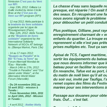
l'émission
C'est pas du Vent
sur RFI
La chasse d’eau sans laquelle no
-
may 13th, 2012: Gilliane Le
presque, est réparée ! On avait
Gallic invited by Anne-Cécile
Bras at the
C'est pas du
des seaux. En récupérant une fa
Vent sur RFI
program (RFI)
nous avons signalé le problème 
- 12 mai 2012: Alofa participe à
pour déboucher un petit conduit
la
braderie du livre solidaire
organisée par la Ligue de
Plus poétique, Gilliane, peut ray
l'Enseignement (Paris)
-
May 12th, 2012: Alofa Tuvalu
enregistrement charmant de « we
at the
"Braderie de livres
enfants du quartier. La troupe es
solidaire"
organized by the
International Solidarity
reprennent si elle n’est pas prête
Network of NGOs AT belongs
prises multiples etc. Tout ça sa
to. (Blanqui Market, Paris 13e)
- 14 au 17 mars 2012:
Apisai de TCS, l’agent maritime
"
Nuages au Paradis
" et
la
sortir les équipements du bateau 
BD "A l'eau, la Terre"
au
Forum Alternatif Mondial de
que nous devons informer que l
l'Eau - Marseille.
bateau pour en faciliter le convo
-
March 14th to 17th, 2012:
"Trouble in Paradise” and “Our
En revanche, Tafue est au port, 
planet under Water”, at the
du matin de noël bien qu’il ait 
Alternative World Water
du soir oui, invité par Taufiga, l
Forum (Marseille).
remet copies des films du Festiv
- Du 24 novembre 2011 au
marées pour ses interventions à 
10 avril 2012 - mission à
Tuvalu :
- From November 24th, 2011
Passage aux douanes pour obten
to April 10th, 2012 - Mission
in Tuvalu :
frais. Ouf… c’est fait.
- 4 avril 2012 :
Atelier Alofa