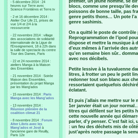
premier, un jeune homme, se diri
- 5 décembre 2014 : 24
blocs, comme une presqu’ile dev
heures sur Terre avec
Science Frontières et Terre.tv
poissons de bonne taille, pas fra
genre petits thons… Un pote l’a 
- 2 et 16 décembre 2014 :
Atelier Our Life 21, prises de
genre sashimis.
vue 1/4 et 2/4 à la
ressourcerie
On a quitté le poste de contrôle
- 22 novembre 2014 : village
Reprogrammation de l’ipod pour 
des associations de solidarité
dispose et mettre la musique à d
internationale de la Ligue de
l'Enseignement, 18 à 22h dans
d’eux mêmes à l’arrivée des autr
la salle de spectacle du centre
qu’en semaine bien sûr.. dommage
Tour des Dames, Paris
avec nos décibels.
- 22 et 24 novembre 2014 :
ateliers Manga à la Maison
Petite lessive à la tuvaluenne d
des Ensembles
litres, à frotter un peu le petit l
- 21 novembre 2014 : Soirée
redonner tout son blanc aux che
Maison des Ensembles,
présentation du projet Manga
ressortaient quelquefois déchiré
par les Mang'ados
éclatant.
- 15 novembre 2014 :
Paris
Manga avec les Mang'ados
Et puis j’allais me mettre sur 
1er janvier était un jour normal…
- 13 novembre 2014 :
Réunion plénière de la
titres qui défilent sur les petits 
coalition climat 21
cette nouvelle année qui démarr
- 8 novembre 2014 :
Forum
parler, d’y penser. C’est fait ic
Alter Libris avec les
: un feu des déchets mis de côté
Mang'ados et José
à
just’après notre passage la sema
l'ancienne gare de Reuilly,
Paris 12e