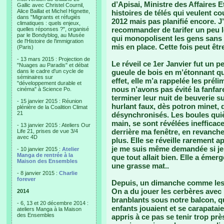
d’Apisai, Ministre des Affaires
Gallic avec Christel Cournil,
Alice Baillat et Michel Hignette,
histoires de télés qui veulent co
dans "Migrants et réfugiés
2012 mais pas planifié encore. J’
climatiques : quels enjeux,
recommander de tarifer un peu le
quelles réponses ?", organisé
par le Bondyblog, au Musée
qui monopolisent les gens sans
de l'Histoire de l'immigration
mis en place. Cette fois peut êt
(Paris)
- 13 mars 2015 : Projection de
Le réveil ce 1er Janvier fut un p
"Nuages au Paradis" et débat
dans le cadre d'un cycle de
gueule de bois en m’étonnant qu
séminaires sur
effet, elle m’a rappelée les prél
"développement durable et
nous n’avons pas évité la fanfar
cinéma" à Science Po.
terminer leur nuit de beuverie su
- 15 janvier 2015 : Réunion
hurlant faux, dès potron minet,
plénière de la Coalition Climat
21
désynchronisés. Les boules qui
main, se sont révélées inefficac
- 13 janvier 2015 : Ateliers Our
derrière ma fenêtre, en revanch
Life 21, prises de vue 3/4
avec 4D
plus. Elle se réveille rarement 
je me suis même demandée si je n
- 10 janvier 2015 :
Atelier
Manga de rentrée à la
que tout allait bien. Elle a émer
Maison des Ensembles
une grasse mat..
- 8 janvier 2015 :
Charlie
forever
Depuis, un dimanche comme les 
On a du jouer les cerbères avec 
2014
branblants sous notre balcon, qu
- 6, 13 et 20 décembre 2014 :
enfants jouaient et se carapataie
ateliers Manga à la Maison
des Ensembles
appris à ce pas se tenir trop prè