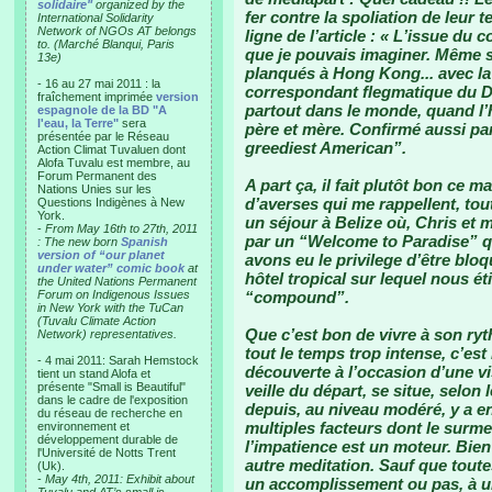
solidaire"
organized by the
fer contre la spoliation de leur
International Solidarity
Network of NGOs AT belongs
ligne de l’article : « Lʼissue du
to. (Marché Blanqui, Paris
que je pouvais imaginer. Même si
13e)
planqués à Hong Kong... avec la
- 16 au 27 mai 2011 : la
correspondant flegmatique du D
fraîchement imprimée
version
partout dans le monde, quand l’h
espagnole de la BD "A
l'eau, la Terre"
sera
père et mère. Confirmé aussi par
présentée par le Réseau
greediest American”.
Action Climat Tuvaluen dont
Alofa Tuvalu est membre, au
Forum Permanent des
A part ça, il fait plutôt bon ce m
Nations Unies sur les
d’averses qui me rappellent, to
Questions Indigènes à New
York.
un séjour à Belize où, Chris et m
-
From May 16th to 27th, 2011
par un “Welcome to Paradise” qu
: The new born
Spanish
version of “our planet
avons eu le privilege d’être bloqu
under water” comic book
at
hôtel tropical sur lequel nous 
the United Nations Permanent
Forum on Indigenous Issues
“compound”.
in New York with the TuCan
(Tuvalu Climate Action
Que c’est bon de vivre à son ry
Network) representatives.
tout le temps trop intense, c’est
- 4 mai 2011: Sarah Hemstock
découverte à l’occasion d’une vi
tient un stand Alofa et
présente "Small is Beautiful"
veille du départ, se situe, selon
dans le cadre de l'exposition
depuis, au niveau modéré, y a 
du réseau de recherche en
multiples facteurs dont le surme
environnement et
développement durable de
l’impatience est un moteur. Bien 
l'Université de Notts Trent
autre meditation. Sauf que toute
(Uk).
-
May 4th, 2011: Exhibit about
un accomplissement ou pas, à u