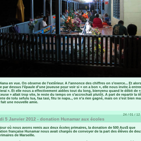
iana en vue. On observe de l’extérieur. A l’annonce des chiffres on s’exerce... Et alor
 par dessus l’épaule d’une joueuse pour voir si « on a bon », elle nous invite à entrer
erai ». Et elle nous a effectivement aidées tout du long, bienvenu quand le débit de «
euse » allait trop vite, le reste du temps on s’accrochait plutôt. A part de repartir la t
te de tolu sefulu lua, faa tasi, fitu te napa.., on n’a rien gagné, mais on s’est bien ma
 fait une nouvelle amie.
24 / 01 / 12 
i 5 Janvier 2012 - donation Hunamar aux écoles
 jour où nous avons remis aux deux écoles primaires, la donation de 500 Aus$ que
iation française Hunamar nous avait chargés de convoyer de la part des élèves de deu
rimaires de Marseille.