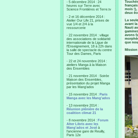
Touchés 
- 5 décembre 2014 : 24
français
heures sur Terre avec
mois !),
Science Frontières et Terre.tv
deux éco
- 2 et 16 décembre 2014 :
La seule
Atelier Our Life 21, prises de
avant la
vue 1/4 et 2/4 à la
Nauti av
ressourcerie
gamines
avons fa
- 22 novembre 2014 : village
morphée 
des associations de solidarité
que nou
internationale de la Ligue de
l'Enseignement, 18 à 22h dans
Mission 
la salle de spectacle du centre
Tour des Dames, Paris
- 22 et 24 novembre 2014 :
ateliers Manga à la Maison
des Ensembles
- 21 novembre 2014 : Soirée
Maison des Ensembles,
présentation du projet Manga
par les Mang'ados
- 15 novembre 2014 :
Paris
Manga avec les Mang'ados
- 13 novembre 2014 :
Réunion plénière de la
coalition climat 21
- 8 novembre 2014 :
Forum
Alter Libris avec les
Mang'ados et José
à
l'ancienne gare de Reuilly,
Paris 12e