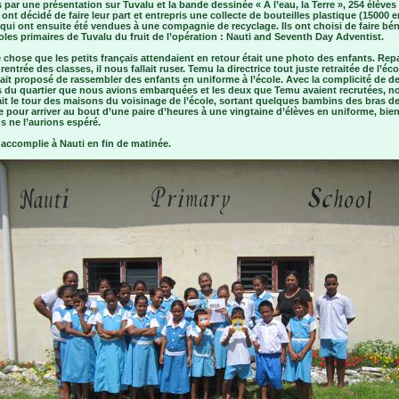
par une présentation sur Tuvalu et la bande dessinée « A l’eau, la Terre », 254 élèves
 ont décidé de faire leur part et entrepris une collecte de bouteilles plastique (15000 e
 qui ont ensuite été vendues à une compagnie de recyclage. Ils ont choisi de faire bén
les primaires de Tuvalu du fruit de l’opération : Nauti and Seventh Day Adventist.
 chose que les petits français attendaient en retour était une photo des enfants. Rep
 rentrée des classes, il nous fallait ruser. Temu la directrice tout juste retraitée de l’éc
ait proposé de rassembler des enfants en uniforme à l’école. Avec la complicité de d
 du quartier que nous avions embarquées et les deux que Temu avaient recrutées, n
it le tour des maisons du voisinage de l’école, sortant quelques bambins des bras d
pour arriver au bout d’une paire d’heures à une vingtaine d’élèves en uniforme, bie
s ne l’aurions espéré.
accomplie à Nauti en fin de matinée.