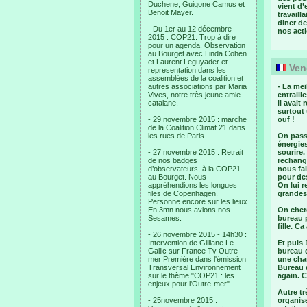
Duchene, Guigone Camus et
vient d’
Benoit Mayer.
travaill
diner de
- Du 1er au 12 décembre
nos act
2015 : COP21. Trop à dire
pour un agenda. Observation
au Bourget avec Linda Cohen
et Laurent Leguyader et
Vend
representation dans les
assemblées de la coalition et
autres associations par Maria
- La mei
Vives, notre très jeune amie
entraill
catalane.
il avait
surtout 
- 29 novembre 2015 : marche
ouf !
de la Coalition Climat 21 dans
les rues de Paris.
On passe
énergies
- 27 novembre 2015 : Retrait
sourire.
de nos badges
rechange
d’observateurs, à la COP21
nous fai
au Bourget. Nous
pour des
appréhendions les longues
On lui 
files de Copenhagen.
grandes
Personne encore sur les lieux.
En 3mn nous avions nos
On cherc
Sesames.
bureau 
fille. Ca
- 26 novembre 2015 - 14h30 :
Intervention de Gilliane Le
Et puis
Gallic sur France Tv Outre-
bureau d
mer Première dans l'émission
une chan
Transversal Environnement
Bureau d
sur le thème "COP21 : les
again. C
enjeux pour l'Outre-mer".
Autre tr
- 25novembre 2015 :
organise