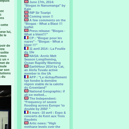
 depuis
June 17th, 2014:
"Biogas in Nanumanga" by
Kaio
ent
RIP Sir Toaripi
c
Coming soon !!
ins
A few comments on the
"Biogas - What a Blast !!!
 cette
leaflet
a
Press release: "Biogas -
ese lui,
What a blast!!!"
de le
CP : "Biogaz pour les
nazes" - "Biogas - What a
blast !!!"
poir de
11 avril 2014 : La Foulée
otre
du 10e
solite
ommes
NASA: Arctic Melt
ec un «
Season Lengthening,
rmet de
Ocean Rapidly Warming
umule
EarthHour 2014 by Cat,
par son
an Alofa Tuvalu active
itutions
member in the Uk
s du
AFP : "Le réchauffement
fait fondre la dernière
région stable de la calotte
du Groenland"
National Geographic: if
all ice melted...
The Independent:
"Frequency of severe
flooding across Europe 'to
double by 2050' "
6 mars -10 avril : Expo &
concerts de Kent aux Trois
Baudets
Artic news: "High
methane levels over the