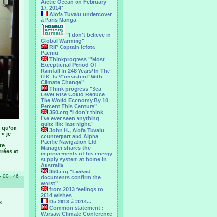
Arctic Ocean on February
17, 2014"
Alofa Tuvalu undercover
à Paris Manga
"I don't believe in
Global Warming"
RIP Captain Iefata
Paeniu
Thinkprogress "‘Most
Exceptional Period Of
Rainfall In 248 Years’ In The
U.K. Is ‘Consistent’ With
Climate Change"
Think progress "Sea
Level Rise Could Reduce
The World Economy By 10
Percent This Century"
350.org "I don’t think
I’ve ever seen anything
quite like last night."
s qu’on
John H., Alofa Tuvalu
 « je
counterpart and Alpha
Pacific Navigation Ltd
ête
Manager shares the
rrées et
improvements of his energy
supply system at home in
Australia
350.org "Leaked
- 00 : 46
documents confirm the
worst"
from 2013 feelings to
2014 wishes
De 2013 à 2014...
x
Common statement :
Warsaw Climate Conference