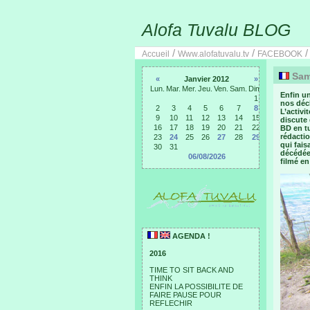
Alofa Tuvalu BLOG
/
/
Accueil
Www.alofatuvalu.tv
FACEBOOK
Same
«
Janvier 2012
»
Lun.
Mar.
Mer.
Jeu.
Ven.
Sam.
Dim.
Enfin u
1
nos déch
2
3
4
5
6
7
8
L’activi
9
10
11
12
13
14
15
discute 
16
17
18
19
20
21
22
BD en t
rédactio
23
24
25
26
27
28
29
qui fais
30
31
décédée 
06/08/2026
filmé en
AGENDA !
2016
TIME TO SIT BACK AND
THINK
ENFIN LA POSSIBILITE DE
FAIRE PAUSE POUR
REFLECHIR