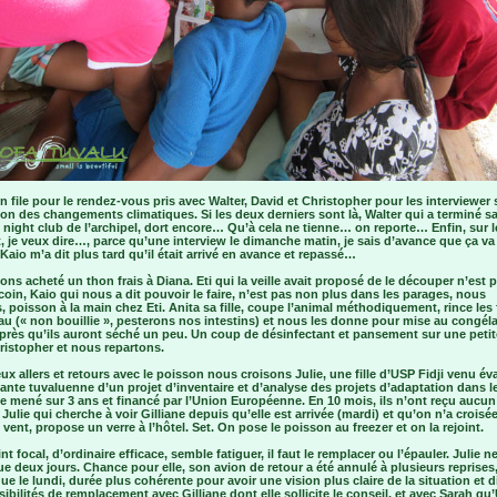
n file pour le rendez-vous pris avec Walter, David et Christopher pour les interviewer 
on des changements climatiques. Si les deux derniers sont là, Walter qui a terminé sa
 night club de l’archipel, dort encore… Qu’à cela ne tienne… on reporte… Enfin, sur l
 je veux dire…, parce qu’une interview le dimanche matin, je sais d’avance que ça v
 Kaio m’a dit plus tard qu’il était arrivé en avance et repassé…
ns acheté un thon frais à Diana. Eti qui la veille avait proposé de le découper n’est 
coin, Kaio qui nous a dit pouvoir le faire, n’est pas non plus dans les parages, nous
 poisson à la main chez Eti. Anita sa fille, coupe l’animal méthodiquement, rince les f
au (« non bouillie », pesterons nos intestins) et nous les donne pour mise au congél
près qu’ils auront séché un peu. Un coup de désinfectant et pansement sur une petit
ristopher et nous repartons.
ux allers et retours avec le poisson nous croisons Julie, une fille d’USP Fidji venu éva
te tuvaluenne d’un projet d’inventaire et d’analyse des projets d’adaptation dans l
e mené sur 3 ans et financé par l’Union Européenne. En 10 mois, ils n’ont reçu aucun
 Julie qui cherche à voir Gilliane depuis qu’elle est arrivée (mardi) et qu’on n’a croisé
vent, propose un verre à l’hôtel. Set. On pose le poisson au freezer et on la rejoint.
nt focal, d’ordinaire efficace, semble fatiguer, il faut le remplacer ou l’épauler. Julie n
ue deux jours. Chance pour elle, son avion de retour a été annulé à plusieurs reprises,
que le lundi, durée plus cohérente pour avoir une vision plus claire de la situation et d
ibilités de remplacement avec Gilliane dont elle sollicite le conseil, et avec Sarah qu