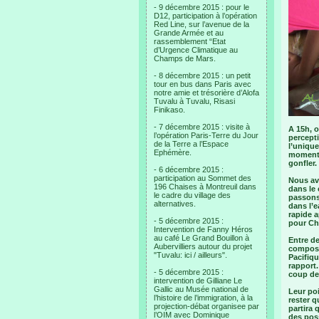
- 9 décembre 2015 : pour le
D12, participation à l’opération
Red Line, sur l’avenue de la
Grande Armée et au
rassemblement “Etat
d’Urgence Climatique au
Champs de Mars.
- 8 décembre 2015 : un petit
tour en bus dans Paris avec
notre amie et trésorière d’Alofa
Tuvalu à Tuvalu, Risasi
Finikaso.
- 7 décembre 2015 : visite à
A 15h, o
l’opération Paris-Terre du Jour
percepti
de la Terre a l’Espace
l’unique
Ephémère.
moment,
gonfler.
- 6 décembre 2015 :
participation au Sommet des
Nous avo
196 Chaises à Montreuil dans
dans le 
le cadre du village des
passons,
alternatives.
dans l’e
rapide a
- 5 décembre 2015 :
pour Ch
Intervention de Fanny Héros
au café Le Grand Bouillon à
Entre de
Aubervilliers autour du projet
composan
"Tuvalu: ici / ailleurs".
Pacifiqu
rapport.
- 5 décembre 2015 :
coup de 
intervention de Gilliane Le
Gallic au Musée national de
Leur poi
l’histoire de l’immigration, à la
rester q
projection-débat organisee par
partira 
l’OIM avec Dominique
des poss