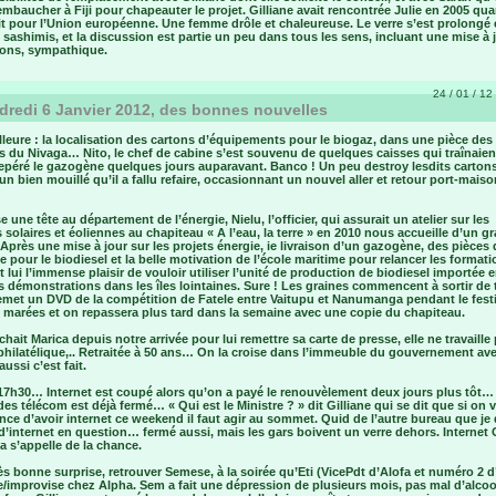
embaucher à Fiji pour chapeauter le projet. Gilliane avait rencontrée Julie en 2005 qua
ait pour l’Union européenne. Une femme drôle et chaleureuse. Le verre s’est prolongé
 sashimis, et la discussion est partie un peu dans tous les sens, incluant une mise à 
ions, sympathique.
24 / 01 / 12 
redi 6 Janvier 2012, des bonnes nouvelles
lleure : la localisation des cartons d’équipements pour le biogaz, dans une pièce des
es du Nivaga… Nito, le chef de cabine s’est souvenu de quelques caisses qui traînaien
 repéré le gazogène quelques jours auparavant. Banco ! Un peu destroy lesdits cartons
un bien mouillé qu’il a fallu refaire, occasionnant un nouvel aller et retour port-maiso
 une tête au département de l’énergie, Nielu, l’officier, qui assurait un atelier sur les
 solaires et éoliennes au chapiteau « A l’eau, la terre » en 2010 nous accueille d’un g
 Après une mise à jour sur les projets énergie, ie livraison d’un gazogène, des pièces 
 pour le biodiesel et la belle motivation de l’école maritime pour relancer les formatio
t lui l’immense plaisir de vouloir utiliser l’unité de production de biodiesel importée 
 démonstrations dans les îles lointaines. Sure ! Les graines commencent à sortir de t
remet un DVD de la compétition de Fatele entre Vaitupu et Nanumanga pendant le fest
 marées et on repassera plus tard dans la semaine avec une copie du chapiteau.
hait Marica depuis notre arrivée pour lui remettre sa carte de presse, elle ne travaille
philatélique,.. Retraitée à 50 ans… On la croise dans l’immeuble du gouvernement av
 aussi c’est fait.
 17h30… Internet est coupé alors qu’on a payé le renouvèlement deux jours plus tôt…
es télécom est déjà fermé… « Qui est le Ministre ? » dit Gilliane qui se dit que si on 
ce d’avoir internet ce weekend il faut agir au sommet. Quid de l’autre bureau que je 
’internet en question… fermé aussi, mais les gars boivent un verre dehors. Internet
a s’appelle de la chance.
ès bonne surprise, retrouver Semese, à la soirée qu’Eti (VicePdt d’Alofa et numéro 2 
/improvise chez Alpha. Sem a fait une dépression de plusieurs mois, pas mal d’alcool