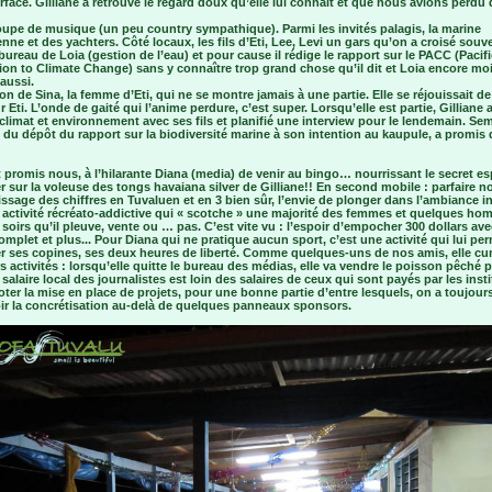
urface. Gilliane a retrouvé le regard doux qu’elle lui connaît et que nous avions perdu
oupe de musique (un peu country sympathique). Parmi les invités palagis, la marine
enne et des yachters. Côté locaux, les fils d’Eti, Lee, Levi un gars qu’on a croisé souv
bureau de Loia (gestion de l’eau) et pour cause il rédige le rapport sur le PACC (Pacifi
on to Climate Change) sans y connaître trop grand chose qu’il dit et Loia encore mo
 aussi.
on de Sina, la femme d’Eti, qui ne se montre jamais à une partie. Elle se réjouissait de
r Eti. L’onde de gaité qui l’anime perdure, c’est super. Lorsqu’elle est partie, Gilliane 
climat et environnement avec ses fils et planifié une interview pour le lendemain. Sem
du dépôt du rapport sur la biodiversité marine à son intention au kaupule, a promis 
 promis nous, à l’hilarante Diana (media) de venir au bingo… nourrissant le secret es
 sur la voleuse des tongs havaiana silver de Gilliane!! En second mobile : parfaire n
ssage des chiffres en Tuvaluen et en 3 bien sûr, l’envie de plonger dans l’ambiance in
e activité récréato-addictive qui « scotche » une majorité des femmes et quelques h
 soirs qu’il pleuve, vente ou … pas. C’est vite vu : l’espoir d’empocher 300 dollars av
omplet et plus... Pour Diana qui ne pratique aucun sport, c’est une activité qui lui pe
er ses copines, ses deux heures de liberté. Comme quelques-uns de nos amis, elle c
s activités : lorsqu’elle quitte le bureau des médias, elle va vendre le poisson pêché 
 salaire local des journalistes est loin des salaires de ceux qui sont payés par les inst
oter la mise en place de projets, pour une bonne partie d’entre lesquels, on a toujour
oir la concrétisation au-delà de quelques panneaux sponsors.