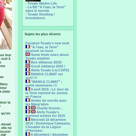
- Tuvalu Marine Life
- La BD "A l'eau, la Terre"
dans le monde
- Tuvalu flooding /
Inondations
Sujets les plus récents
Funafuti-Tuvalu's new look
"A l'eau, la Terre"
poursuit sa route
Some fresh news about
sur leur
Tuvalu weather
 nuit à
e
Bon débarras 2015!
a me
Good riddance 2015 !
Alofa Tuvalu à la COP21
MANGA CLIMAT est
pas
sorti !!!
"MANGA CLIMAT" :
ilets
sortie imminente !!!
ateur
9 avril 2015 : Le Jour de
e plaie
la Terre reprend du service
en France
Atelier de rentrée avec
luer la
les Mang'ados
e
Charlie forever...
Alofa Tuvalu's
e qu’en
warmest wishes for 2015
Mercredi 10 décembre
2014 : Dominique Campana,
e devait
Chevalier de la Légion
 elle ne
d'Honneur
iscuter
6 décembre / december
’USP