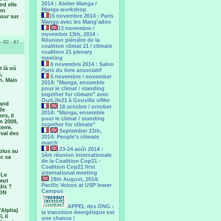
2014 : Atelier Manga /
nd elle
Manga workshop
 en
15 novembre 2014 : Paris
jour sur
Manga avec les Mang'ados
13 novembre /
november 13th, 2014 :
Réunion plénière de la
- 00 : 47
coalition climat 21 / climate
coalition 21 plenary
meeting
8 novembre 2014 : Salon
t là où
Paris du livre associatif
,
5 novembre / november
n. Mais
2014: "Manga, ensemble
pour le climat / standing
together for climate" avec
OurLife21 à Gouville s/Mer
rand
18 octobre / october
de
2014: "Manga, ensemble
ns, il
pour le ‎climat / standing
en 2009,
together for climate"
erre.
September 21th,
ival des
2014: People's climate
march
23-24 août 2014 :
 plus au
1ère réunion internationale
ec sa
de la Coalition Cop21 -
Coalition Cop21 first
international meeting
 Le
19th August, 2014:
veut
Pacific Voices at USP lower
dis ?
Campus
 ON
APPEL des ONG :
d’Alpha)
la transition énergétique est
, il
une chance !