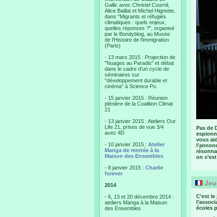
Gallic avec Christel Cournil,
Alice Baillat et Michel Hignette,
dans "Migrants et réfugiés
climatiques : quels enjeux,
quelles réponses ?", organisé
par le Bondyblog, au Musée
de l'Histoire de l'immigration
(Paris)
- 13 mars 2015 : Projection de
"Nuages au Paradis" et débat
dans le cadre d'un cycle de
séminaires sur
"développement durable et
cinéma" à Science Po.
- 15 janvier 2015 : Réunion
plénière de la Coalition Climat
21
- 13 janvier 2015 : Ateliers Our
Life 21, prises de vue 3/4
Pas de D
avec 4D
espionne
vous aid
- 10 janvier 2015 :
Atelier
l’annonc
Manga de rentrée à la
résonnan
Maison des Ensembles
on s’est
- 8 janvier 2015 :
Charlie
forever
Jeud
2014
C’est le
- 6, 13 et 20 décembre 2014 :
l’assoc
ateliers Manga à la Maison
écoles p
des Ensembles