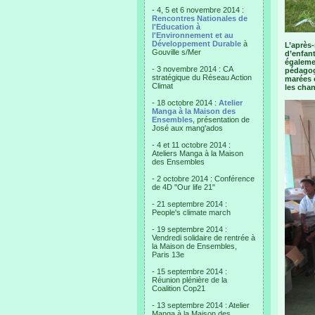
- 4, 5 et 6 novembre 2014 :
Rencontres Nationales de
l'Education à
l'Environnement et au
Développement Durable
à
L’après-
Gouville s/Mer
d’enfant
égalemen
- 3 novembre 2014 : CA
pédagogi
stratégique du Réseau Action
marées e
Climat
les chan
- 18 octobre 2014 :
Atelier
Manga à la Maison des
Ensembles
, présentation de
José aux mang'ados
- 4 et 11 octobre 2014 :
Ateliers Manga à la Maison
des Ensembles
- 2 octobre 2014 : Conférence
de 4D "Our life 21"
- 21 septembre 2014 :
People's climate march
- 19 septembre 2014 :
Vendredi solidaire de rentrée à
la Maison de Ensembles,
Paris 13e
- 15 septembre 2014 :
Réunion plénière de la
Coalition Cop21
- 13 septembre 2014 : Atelier
Manga à la Maison des