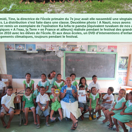
midi, Tine, la directrice de l’école primaire du 7e jour avait elle rassemblé une vingtai
s. La distribution s’est faite dans une classe. Deuxième photo ! A Nauti, nous avons
t remis un exemplaire de l’opération Ka lofia te paneta (équivalent tuvaluen de nos 
ques « A l’eau, la Terre » en France et ailleurs) réalisée pendant le festival des grand
n 2010 avec les élèves de l’école. Et aux deux écoles, un DVD d’interventions d’enfan
gements climatiques, toujours pendant le festival.