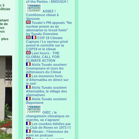
of the Parties : ENOUGH !
n 3
éficier
ASSEZ !
Conférence climat à
Varsovie
artant
Tuvalu's PM appeals "No
ole de
nuclear power as an
eux
alternative to fossil fuels"
ous
by Tuvalu Overview
e
COP 19 Climate
n plus
Capture / Le secteur privé
prend le contrôle sur la
COP19 et le climat
Last hours - THE
GLOBAL CALL FOR
CLIMATE ACTION
Alofa Tuvalu soutient
Greenpeace et tous les
défenseurs du Climat
Les moments forts
d'Alternatiba en direct sur
le net!
Alofa Tuvalu soutient
Alternatiba, le village des
alternatives
Alofa Tuvalu soutient
Reporterre
GIEC : le
changement climatique en
marche, va s'agraver
Les courbes éditées par
le Club de Rome en 1973 !!!
Vibrato - l'émission de
Kent en podcast