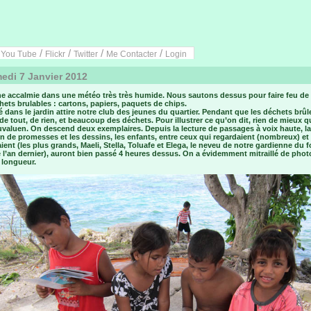
/
/
/
/
/
You Tube
Flickr
Twitter
Me Contacter
Login
di 7 Janvier 2012
ne accalmie dans une météo très très humide. Nous sautons dessus pour faire feu de
ets brulables : cartons, papiers, paquets de chips.
té dans le jardin attire notre club des jeunes du quartier. Pendant que les déchets brûl
de tout, de rien, et beaucoup des déchets. Pour illustrer ce qu’on dit, rien de mieux q
uvaluen. On descend deux exemplaires. Depuis la lecture de passages à voix haute, la
n de promesses et les dessins, les enfants, entre ceux qui regardaient (nombreux) et
aient (les plus grands, Maeli, Stella, Toluafe et Elega, le neveu de notre gardienne du f
l’an dernier), auront bien passé 4 heures dessus. On a évidemment mitraillé de phot
 longueur.