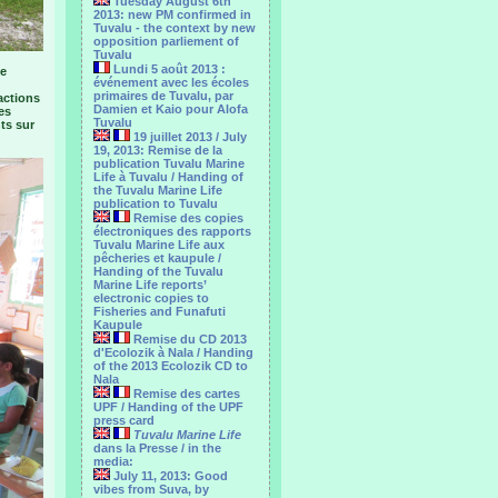
Tuesday August 6th
2013: new PM confirmed in
Tuvalu - the context by new
opposition parliement of
Tuvalu
Lundi 5 août 2013 :
ne
événement avec les écoles
primaires de Tuvalu, par
actions
Damien et Kaio pour Alofa
es
Tuvalu
ts sur
19 juillet 2013 / July
19, 2013: Remise de la
publication Tuvalu Marine
Life à Tuvalu / Handing of
the Tuvalu Marine Life
publication to Tuvalu
Remise des copies
électroniques des rapports
Tuvalu Marine Life aux
pêcheries et kaupule /
Handing of the Tuvalu
Marine Life reports’
electronic copies to
Fisheries and Funafuti
Kaupule
Remise du CD 2013
d'Ecolozik à Nala / Handing
of the 2013 Ecolozik CD to
Nala
Remise des cartes
UPF / Handing of the UPF
press card
Tuvalu Marine Life
dans la Presse / in the
media:
July 11, 2013: Good
vibes from Suva, by