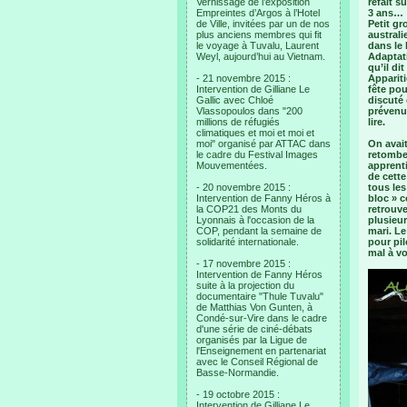
Vernissage de l’exposition
refait s
Empreintes d’Argos à l’Hotel
3 ans…
de Ville, invitées par un de nos
Petit gr
plus anciens membres qui fit
australi
le voyage à Tuvalu, Laurent
dans le 
Weyl, aujourd’hui au Vietnam.
Adaptati
qu’il dit
- 21 novembre 2015 :
Appariti
Intervention de Gilliane Le
fête pou
Gallic avec Chloé
discuté 
Vlassopoulos dans "200
prévenu 
millions de réfugiés
lire.
climatiques et moi et moi et
moi" organisé par ATTAC dans
On avait
le cadre du Festival Images
retomber
Mouvementées.
apprenti
de cett
- 20 novembre 2015 :
tous les
Intervention de Fanny Héros à
bloc » c
la COP21 des Monts du
retrouv
Lyonnais à l'occasion de la
plusieur
COP, pendant la semaine de
mari. Le
solidarité internationale.
pour pil
mal à v
- 17 novembre 2015 :
Intervention de Fanny Héros
suite à la projection du
documentaire "Thule Tuvalu"
de Matthias Von Gunten, à
Condé-sur-Vire dans le cadre
d'une série de ciné-débats
organisés par la Ligue de
l'Enseignement en partenariat
avec le Conseil Régional de
Basse-Normandie.
- 19 octobre 2015 :
Intervention de Gilliane Le