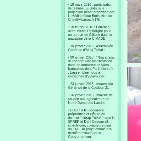
- 19 mars 2016 : participation
de Gilliane Le Gallic à la
projection-débat organisée par
la Médiathèque Boris Vian de
Chevilly-Larue. A 17h
- 10 février 2016 : Entretien
avec Michel Delberghe pour
un portrait de Gilliane dans le
magazine de la CIMADE
- 30 janvier 2016 : Assemblée
Générale d’Alofa Tuvalu
- 30 janvier 2016 : “Non à l’état
d’urgence” une manifestation
dans de nombreuses villes
françaises dont Paris bien sûr
. L’assemblée nous a
empêchés d’y participer.
- 23 janvier 2016 : Assemblée
Générale de la Coalition 21
- 16 janvier 2016 : marche de
soutien aux agriculteurs de
Notre Dame des Landes
- D’Aout à fin décembre :
préparation et clôture du
dossier “biorap Tuvalu“avec le
SPREP et Dani Ceccarrelli,
scientifique, co-auteure déjà
du TML Un projet annulé à la
dernière minute par le
Gouvernement.