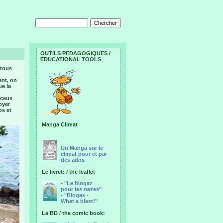
OUTILS PEDAGOGIQUES /
EDUCATIONAL TOOLS
 tous
ent, on
ue la
 ceux
oyer
os et
Manga Climat
Un Manga sur le
climat pour et par
des ados
Le livret: / the leaflet
-
"Le biogaz
pour les nazes"
-
"Biogas -
What a blast!"
La BD / the comic book: