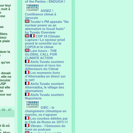
of the Parties : ENOUGH !
sur leur
 nuit à
ASSEZ !
e
Conférence climat à
a me
Varsovie
Tuvalu's PM appeals "No
nuclear power as an
pas
alternative to fossil fuels"
by Tuvalu Overview
ilets
COP 19 Climate
ateur
Capture / Le secteur privé
e plaie
prend le contrôle sur la
COP19 et le climat
Last hours - THE
luer la
GLOBAL CALL FOR
e
CLIMATE ACTION
Alofa Tuvalu soutient
e qu’en
Greenpeace et tous les
défenseurs du Climat
Les moments forts
e devait
d'Alternatiba en direct sur
 elle ne
le net!
iscuter
’USP
Alofa Tuvalu soutient
nd elle
Alternatiba, le village des
 en
alternatives
jour sur
Alofa Tuvalu soutient
Reporterre
GIEC : le
- 00 : 47
changement climatique en
marche, va s'agraver
Les courbes éditées par
le Club de Rome en 1973 !!!
t là où
Vibrato - l'émission de
,
Kent en podcast
n. Mais