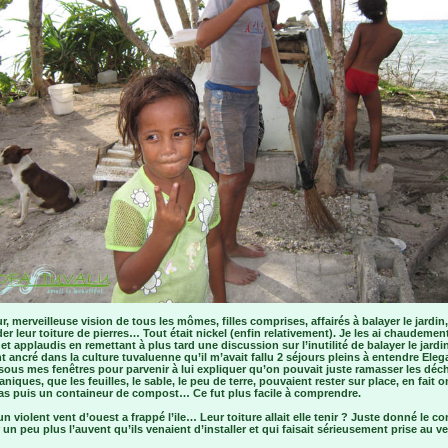
r, merveilleuse vision de tous les mômes, filles comprises, affairés à balayer le jardin,
er leur toiture de pierres… Tout était nickel (enfin relativement). Je les ai chaudemen
s et applaudis en remettant à plus tard une discussion sur l’inutilité de balayer le jardi
t ancré dans la culture tuvaluenne qu’il m’avait fallu 2 séjours pleins à entendre Eleg
sous mes fenêtres pour parvenir à lui expliquer qu’on pouvait juste ramasser les déc
niques, que les feuilles, le sable, le peu de terre, pouvaient rester sur place, en fait o
 tas puis un containeur de compost… Ce fut plus facile à comprendre.
un violent vent d’ouest a frappé l’ile… Leur toiture allait elle tenir ? Juste donné le co
un peu plus l’auvent qu’ils venaient d’installer et qui faisait sérieusement prise au 