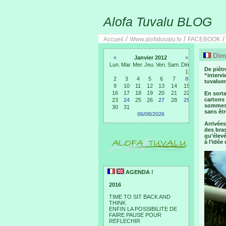
Alofa Tuvalu BLOG
/
/
Accueil
Www.alofatuvalu.tv
FACEBOOK
Dima
«
Janvier 2012
»
Lun.
Mar.
Mer.
Jeu.
Ven.
Sam.
Dim.
De piètr
1
“interv
2
3
4
5
6
7
8
tuvalue
9
10
11
12
13
14
15
16
17
18
19
20
21
22
En sorta
cartons
23
24
25
26
27
28
29
sommes s
30
31
sans êtr
06/08/2026
Arrivées
des bras
qu’élevé
à l’idée
AGENDA !
2016
TIME TO SIT BACK AND
THINK
ENFIN LA POSSIBILITE DE
FAIRE PAUSE POUR
REFLECHIR