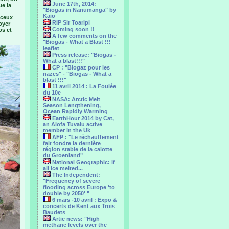
June 17th, 2014:
ue la
"Biogas in Nanumanga" by
Kaio
 ceux
RIP Sir Toaripi
oyer
Coming soon !!
os et
A few comments on the
"Biogas - What a Blast !!!
leaflet
Press release: "Biogas -
What a blast!!!"
CP : "Biogaz pour les
nazes" - "Biogas - What a
blast !!!"
11 avril 2014 : La Foulée
du 10e
NASA: Arctic Melt
Season Lengthening,
Ocean Rapidly Warming
EarthHour 2014 by Cat,
an Alofa Tuvalu active
member in the Uk
AFP : "Le réchauffement
fait fondre la dernière
région stable de la calotte
du Groenland"
National Geographic: if
all ice melted...
The Independent:
"Frequency of severe
flooding across Europe 'to
double by 2050' "
6 mars -10 avril : Expo &
concerts de Kent aux Trois
Baudets
Artic news: "High
methane levels over the