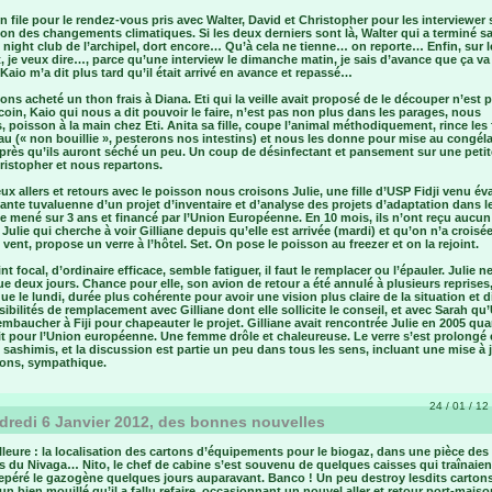
n file pour le rendez-vous pris avec Walter, David et Christopher pour les interviewer 
on des changements climatiques. Si les deux derniers sont là, Walter qui a terminé sa
 night club de l’archipel, dort encore… Qu’à cela ne tienne… on reporte… Enfin, sur l
 je veux dire…, parce qu’une interview le dimanche matin, je sais d’avance que ça v
 Kaio m’a dit plus tard qu’il était arrivé en avance et repassé…
ns acheté un thon frais à Diana. Eti qui la veille avait proposé de le découper n’est 
coin, Kaio qui nous a dit pouvoir le faire, n’est pas non plus dans les parages, nous
 poisson à la main chez Eti. Anita sa fille, coupe l’animal méthodiquement, rince les f
au (« non bouillie », pesterons nos intestins) et nous les donne pour mise au congél
près qu’ils auront séché un peu. Un coup de désinfectant et pansement sur une petit
ristopher et nous repartons.
ux allers et retours avec le poisson nous croisons Julie, une fille d’USP Fidji venu éva
te tuvaluenne d’un projet d’inventaire et d’analyse des projets d’adaptation dans l
e mené sur 3 ans et financé par l’Union Européenne. En 10 mois, ils n’ont reçu aucun
 Julie qui cherche à voir Gilliane depuis qu’elle est arrivée (mardi) et qu’on n’a croisé
vent, propose un verre à l’hôtel. Set. On pose le poisson au freezer et on la rejoint.
nt focal, d’ordinaire efficace, semble fatiguer, il faut le remplacer ou l’épauler. Julie n
ue deux jours. Chance pour elle, son avion de retour a été annulé à plusieurs reprises,
que le lundi, durée plus cohérente pour avoir une vision plus claire de la situation et d
ibilités de remplacement avec Gilliane dont elle sollicite le conseil, et avec Sarah qu
embaucher à Fiji pour chapeauter le projet. Gilliane avait rencontrée Julie en 2005 qua
ait pour l’Union européenne. Une femme drôle et chaleureuse. Le verre s’est prolongé
 sashimis, et la discussion est partie un peu dans tous les sens, incluant une mise à 
ions, sympathique.
24 / 01 / 12 
redi 6 Janvier 2012, des bonnes nouvelles
lleure : la localisation des cartons d’équipements pour le biogaz, dans une pièce des
es du Nivaga… Nito, le chef de cabine s’est souvenu de quelques caisses qui traînaien
 repéré le gazogène quelques jours auparavant. Banco ! Un peu destroy lesdits cartons
un bien mouillé qu’il a fallu refaire, occasionnant un nouvel aller et retour port-maiso