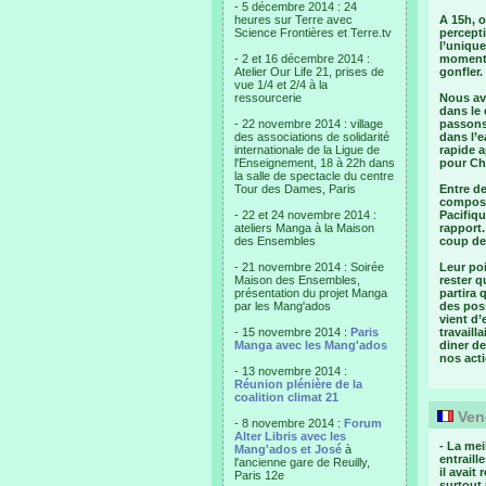
- 5 décembre 2014 : 24
heures sur Terre avec
A 15h, o
Science Frontières et Terre.tv
percepti
l’unique
- 2 et 16 décembre 2014 :
moment,
Atelier Our Life 21, prises de
gonfler.
vue 1/4 et 2/4 à la
ressourcerie
Nous avo
dans le 
- 22 novembre 2014 : village
passons,
des associations de solidarité
dans l’e
internationale de la Ligue de
rapide a
l'Enseignement, 18 à 22h dans
pour Ch
la salle de spectacle du centre
Tour des Dames, Paris
Entre de
composan
- 22 et 24 novembre 2014 :
Pacifiqu
ateliers Manga à la Maison
rapport.
des Ensembles
coup de 
- 21 novembre 2014 : Soirée
Leur poi
Maison des Ensembles,
rester q
présentation du projet Manga
partira 
par les Mang'ados
des poss
vient d’
- 15 novembre 2014 :
Paris
travaill
Manga avec les Mang'ados
diner de
nos act
- 13 novembre 2014 :
Réunion plénière de la
coalition climat 21
Vend
- 8 novembre 2014 :
Forum
Alter Libris avec les
- La mei
Mang'ados et José
à
entraill
l'ancienne gare de Reuilly,
il avait
Paris 12e
surtout 