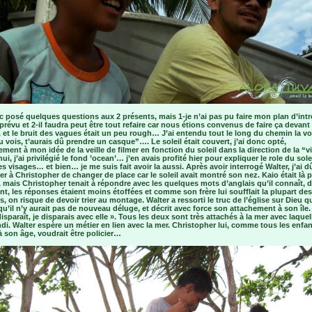
c posé quelques questions aux 2 présents, mais 1-je n’ai pas pu faire mon plan d’intro
évu et 2-il faudra peut être tout refaire car nous étions convenus de faire ça devant 
 et le bruit des vagues était un peu rough… J’ai entendu tout le long du chemin la vo
u vois, t’aurais dû prendre un casque”…. Le soleil était couvert, j’ai donc opté,
ement à mon idée de la veille de filmer en fonction du soleil dans la direction de la “vi
ui, j’ai privilégié le fond ’ocean’… j’en avais profité hier pour expliquer le role du sole
es visages… et bien… je me suis fait avoir la aussi. Après avoir interrogé Walter, j’ai d
 à Christopher de changer de place car le soleil avait montré son nez. Kaio était là 
, mais Christopher tenait à répondre avec les quelques mots d’anglais qu’il connaît,
t, les réponses étaient moins étoffées et comme son frère lui soufflait la plupart des
, on risque de devoir trier au montage. Walter a ressorti le truc de l’église sur Dieu qu
u’il n’y aurait pas de nouveau déluge, et décrit avec force son attachement à son île. 
isparaît, je disparais avec elle ». Tous les deux sont très attachés à la mer avec laquell
di. Walter espère un métier en lien avec la mer. Christopher lui, comme tous les enfa
 son âge, voudrait être policier…