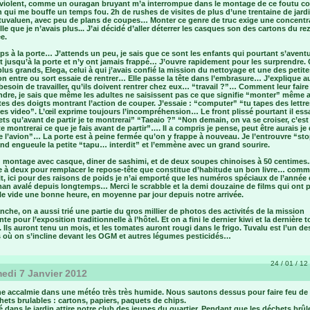
 violent, comme un ouragan bruyant m’a interrompue dans le montage de ce foutu c
n qui me bouffe un temps fou. 2h de rushes de visites de plus d’une trentaine de jardi
 tuvaluen, avec peu de plans de coupes… Monter ce genre de truc exige une concentra
lle que je n’avais plus... J’ai décidé d’aller déterrer les casques son des cartons du re
e.
s à la porte… J’attends un peu, je sais que ce sont les enfants qui pourtant s’avent
 jusqu’à la porte et n’y ont jamais frappé… J’ouvre rapidement pour les surprendre. 
lus grands, Elega, celui à qui j’avais confié la mission du nettoyage et une des petite
n entre ou sort essaie de rentrer… Elle passe la tête dans l’embrasure… J’explique a
 besoin de travailler, qu’ils doivent rentrer chez eux… “travail ?”… Comment leur faire
dre, je sais que même les adultes ne saisissent pas ce que signifie “monter” même 
es des doigts montrant l’action de couper. J’essaie : “computer” “tu tapes des lettre
s video”. L’œil exprime toujours l’incompréhension… Le front plissé pourtant il essa
ts qu’avant de partir je te montrerai” “Taeaio ?” “Non demain, on va se croiser, c’est 
te montrerai ce que je fais avant de partir”…. Il a compris je pense, peut être aurais je 
 l’avion”… La porte est à peine fermée qu’on y frappe à nouveau. Je l’entrouvre “sto
nd engueule la petite “tapu… interdit” et l’emmène avec un grand sourire.
: montage avec casque, diner de sashimi, et de deux soupes chinoises à 50 centimes.
e à deux pour remplacer le repose-tête que constitue d’habitude un bon livre… comme 
it, ici pour des raisons de poids je n’ai emporté que les numéros spéciaux de l’année 
man avalé depuis longtemps… Merci le scrabble et la demi douzaine de films qui ont 
 le vide une bonne heure, en moyenne par jour depuis notre arrivée.
che, on a aussi trié une partie du gros millier de photos des activités de la mission
te pour l’exposition traditionnelle à l’hôtel. Et on a fini le dernier kiwi et la dernière 
. Ils auront tenu un mois, et les tomates auront rougi dans le frigo. Tuvalu est l’un de
s où on s’incline devant les OGM et autres légumes pesticidés…
24 / 01 / 12 
di 7 Janvier 2012
ne accalmie dans une météo très très humide. Nous sautons dessus pour faire feu de
ets brulables : cartons, papiers, paquets de chips.
té dans le jardin attire notre club des jeunes du quartier. Pendant que les déchets brûl