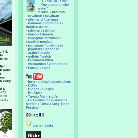
-
"A l'eau, la Terre"
-
"Our planet under
water"
et aussi / and also :
-
tuvaluen / tuvaluan
-
allemand / german
-
flamand-néerlandais /
flemish-dutch
-
tahitien / tahitian
-
danois / danish
-
espagnol-mexicain /
spanish-mexican
-
portugais / portugese
-
japonais / japanese
 à 3,
-
arabe / arabic
la
-
gallois / welsh
ix de
-
thaïlandais/thaï
-
vietnamien / vietnamese
lle”,
-
tamoul / tamil
il pour
û
pour
 du coup
-
International negociations
- COPs
i a
-
Biogaz / Biogas
« Si
-
Biofuels
e ils
-
Tuvalu Marine Life
nts du
-
Le Festival des Grandes
Marées / Tuvalu King Tides
Festival
FAQ
Liens - Links