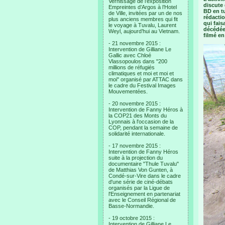
Vernissage de l’exposition
discute 
Empreintes d’Argos à l’Hotel
BD en t
de Ville, invitées par un de nos
rédactio
plus anciens membres qui fit
qui fais
le voyage à Tuvalu, Laurent
décédée 
Weyl, aujourd’hui au Vietnam.
filmé en
- 21 novembre 2015 :
Intervention de Gilliane Le
Gallic avec Chloé
Vlassopoulos dans "200
millions de réfugiés
climatiques et moi et moi et
moi" organisé par ATTAC dans
le cadre du Festival Images
Mouvementées.
- 20 novembre 2015 :
Intervention de Fanny Héros à
la COP21 des Monts du
Lyonnais à l'occasion de la
COP, pendant la semaine de
solidarité internationale.
- 17 novembre 2015 :
Intervention de Fanny Héros
suite à la projection du
documentaire "Thule Tuvalu"
de Matthias Von Gunten, à
Condé-sur-Vire dans le cadre
d'une série de ciné-débats
organisés par la Ligue de
l'Enseignement en partenariat
avec le Conseil Régional de
Basse-Normandie.
- 19 octobre 2015 :
Intervention de Gilliane Le