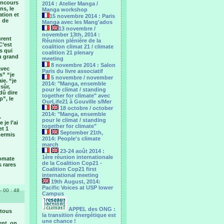
oncours
2014 : Atelier Manga /
ns, le
Manga workshop
tion et
15 novembre 2014 : Paris
z de
Manga avec les Mang'ados
13 novembre /
november 13th, 2014 :
urent
Réunion plénière de la
C’est
coalition climat 21 / climate
s qui
coalition 21 plenary
u grand
meeting
8 novembre 2014 : Salon
avec
Paris du livre associatif
s” “je
5 novembre / november
ie. “je
2014: "Manga, ensemble
sûr,
pour le climat / standing
dû dire
together for climate" avec
p”, le
OurLife21 à Gouville s/Mer
18 octobre / october
2014: "Manga, ensemble
.
pour le ‎climat / standing
je l’ai
together for climate"
et 1
September 21th,
permis
2014: People's climate
march
23-24 août 2014 :
1ère réunion internationale
tomate
de la Coalition Cop21 -
s rares
Coalition Cop21 first
international meeting
19th August, 2014:
Pacific Voices at USP lower
- 00 : 48
Campus
APPEL des ONG :
 tous
la transition énergétique est
une chance !
ent, on