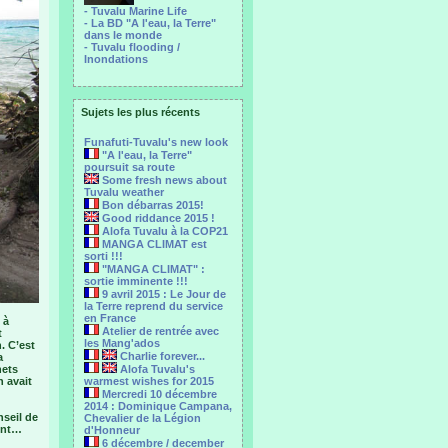
- Tuvalu Marine Life
- La BD "A l'eau, la Terre"
dans le monde
- Tuvalu flooding /
Inondations
Sujets les plus récents
Funafuti-Tuvalu's new look
"A l'eau, la Terre"
poursuit sa route
Some fresh news about
Tuvalu weather
Bon débarras 2015!
Good riddance 2015 !
Alofa Tuvalu à la COP21
MANGA CLIMAT est
sorti !!!
"MANGA CLIMAT" :
sortie imminente !!!
9 avril 2015 : Le Jour de
la Terre reprend du service
en France
 à
Atelier de rentrée avec
t
les Mang'ados
n. C’est
Charlie forever...
a
hets
Alofa Tuvalu's
n avait
warmest wishes for 2015
Mercredi 10 décembre
2014 : Dominique Campana,
nseil de
Chevalier de la Légion
vent…
d'Honneur
6 décembre / december