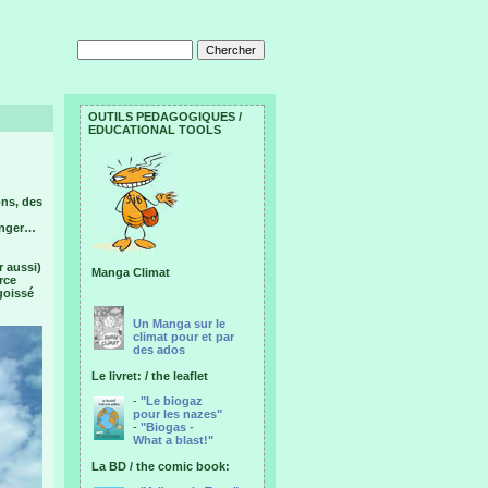
OUTILS PEDAGOGIQUES /
EDUCATIONAL TOOLS
ons, des
ranger…
r aussi)
Manga Climat
rce
goissé
Un Manga sur le
climat pour et par
des ados
Le livret: / the leaflet
-
"Le biogaz
pour les nazes"
-
"Biogas -
What a blast!"
La BD / the comic book: