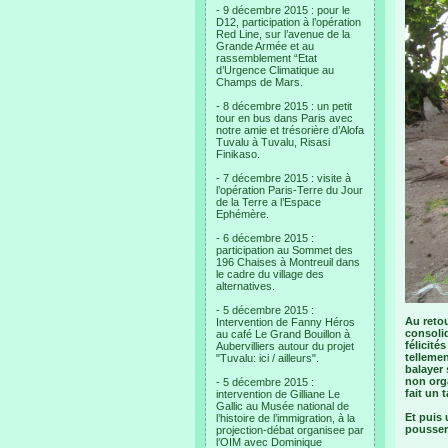
- 9 décembre 2015 : pour le
D12, participation à l’opération
Red Line, sur l’avenue de la
Grande Armée et au
rassemblement “Etat
d’Urgence Climatique au
Champs de Mars.
- 8 décembre 2015 : un petit
tour en bus dans Paris avec
notre amie et trésorière d’Alofa
Tuvalu à Tuvalu, Risasi
Finikaso.
- 7 décembre 2015 : visite à
l’opération Paris-Terre du Jour
de la Terre a l’Espace
Ephémère.
- 6 décembre 2015 :
participation au Sommet des
196 Chaises à Montreuil dans
le cadre du village des
alternatives.
- 5 décembre 2015 :
Au retou
Intervention de Fanny Héros
consolid
au café Le Grand Bouillon à
félicité
Aubervilliers autour du projet
tellemen
"Tuvalu: ici / ailleurs".
balayer 
non orga
- 5 décembre 2015 :
fait un
intervention de Gilliane Le
Gallic au Musée national de
Et puis 
l’histoire de l’immigration, à la
pousser 
projection-débat organisee par
l’OIM avec Dominique