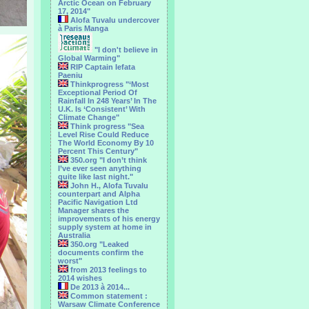
Arctic Ocean on February
17, 2014"
Alofa Tuvalu undercover
à Paris Manga
"I don't believe in
Global Warming"
RIP Captain Iefata
Paeniu
Thinkprogress "‘Most
Exceptional Period Of
Rainfall In 248 Years’ In The
U.K. Is ‘Consistent’ With
Climate Change"
Think progress "Sea
Level Rise Could Reduce
The World Economy By 10
Percent This Century"
350.org "I don’t think
I’ve ever seen anything
quite like last night."
John H., Alofa Tuvalu
counterpart and Alpha
Pacific Navigation Ltd
Manager shares the
improvements of his energy
supply system at home in
Australia
350.org "Leaked
documents confirm the
worst"
from 2013 feelings to
2014 wishes
De 2013 à 2014...
Common statement :
Warsaw Climate Conference