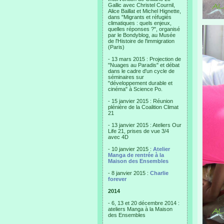
Gallic avec Christel Cournil,
Alice Baillat et Michel Hignette,
dans "Migrants et réfugiés
climatiques : quels enjeux,
quelles réponses ?", organisé
par le Bondyblog, au Musée
de l'Histoire de l'immigration
(Paris)
- 13 mars 2015 : Projection de
"Nuages au Paradis" et débat
dans le cadre d'un cycle de
séminaires sur
"développement durable et
cinéma" à Science Po.
- 15 janvier 2015 : Réunion
plénière de la Coalition Climat
21
- 13 janvier 2015 : Ateliers Our
Life 21, prises de vue 3/4
avec 4D
- 10 janvier 2015 :
Atelier
Manga de rentrée à la
Maison des Ensembles
- 8 janvier 2015 :
Charlie
forever
2014
- 6, 13 et 20 décembre 2014 :
ateliers Manga à la Maison
des Ensembles