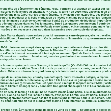
 une tête au département de l’énergie, Nielu, l’officier, qui assurait un atelier sur les
 solaires et éoliennes au chapiteau « A l’eau, la terre » en 2010 nous accueille d’un g
 Après une mise à jour sur les projets énergie, ie livraison d’un gazogène, des pièces 
 pour le biodiesel et la belle motivation de l’école maritime pour relancer les formatio
t lui l’immense plaisir de vouloir utiliser l’unité de production de biodiesel importée 
 démonstrations dans les îles lointaines. Sure ! Les graines commencent à sortir de t
remet un DVD de la compétition de Fatele entre Vaitupu et Nanumanga pendant le fest
 marées et on repassera plus tard dans la semaine avec une copie du chapiteau.
hait Marica depuis notre arrivée pour lui remettre sa carte de presse, elle ne travaille
philatélique,.. Retraitée à 50 ans… On la croise dans l’immeuble du gouvernement av
 aussi c’est fait.
 17h30… Internet est coupé alors qu’on a payé le renouvèlement deux jours plus tôt…
es télécom est déjà fermé… « Qui est le Ministre ? » dit Gilliane qui se dit que si on 
ce d’avoir internet ce weekend il faut agir au sommet. Quid de l’autre bureau que je 
’internet en question… fermé aussi, mais les gars boivent un verre dehors. Internet
a s’appelle de la chance.
ès bonne surprise, retrouver Semese, à la soirée qu’Eti (VicePdt d’Alofa et numéro 2 
/improvise chez Alpha. Sem a fait une dépression de plusieurs mois, pas mal d’alcool
urface. Gilliane a retrouvé le regard doux qu’elle lui connaît et que nous avions perdu
oupe de musique (un peu country sympathique). Parmi les invités palagis, la marine
enne et des yachters. Côté locaux, les fils d’Eti, Lee, Levi un gars qu’on a croisé souv
bureau de Loia (gestion de l’eau) et pour cause il rédige le rapport sur le PACC (Pacifi
on to Climate Change) sans y connaître trop grand chose qu’il dit et Loia encore mo
 aussi.
on de Sina, la femme d’Eti, qui ne se montre jamais à une partie. Elle se réjouissait de
r Eti. L’onde de gaité qui l’anime perdure, c’est super. Lorsqu’elle est partie, Gilliane 
climat et environnement avec ses fils et planifié une interview pour le lendemain. Sem
du dépôt du rapport sur la biodiversité marine à son intention au kaupule, a promis 
 promis nous, à l’hilarante Diana (media) de venir au bingo… nourrissant le secret es