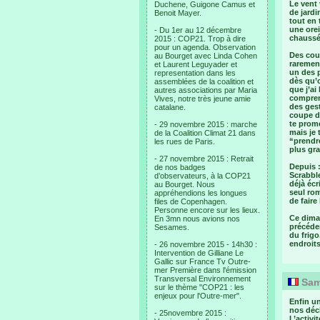
Le vent
Duchene, Guigone Camus et
de jardi
Benoit Mayer.
tout en
une orei
- Du 1er au 12 décembre
chaussé
2015 : COP21. Trop à dire
pour un agenda. Observation
Des coup
au Bourget avec Linda Cohen
rarement
et Laurent Leguyader et
un des p
representation dans les
dès qu’o
assemblées de la coalition et
que j’ai
autres associations par Maria
compren
Vives, notre très jeune amie
des gest
catalane.
coupe de
te prome
- 29 novembre 2015 : marche
mais je 
de la Coalition Climat 21 dans
“prendre
les rues de Paris.
plus gra
- 27 novembre 2015 : Retrait
Depuis 
de nos badges
Scrabbl
d’observateurs, à la COP21
déjà écr
au Bourget. Nous
seul ro
appréhendions les longues
de faire
files de Copenhagen.
Personne encore sur les lieux.
Ce diman
En 3mn nous avions nos
précéden
Sesames.
du frigo
endroit
- 26 novembre 2015 - 14h30 :
Intervention de Gilliane Le
Gallic sur France Tv Outre-
mer Première dans l'émission
Transversal Environnement
Same
sur le thème "COP21 : les
enjeux pour l'Outre-mer".
Enfin u
nos déch
- 25novembre 2015 :
L’activi