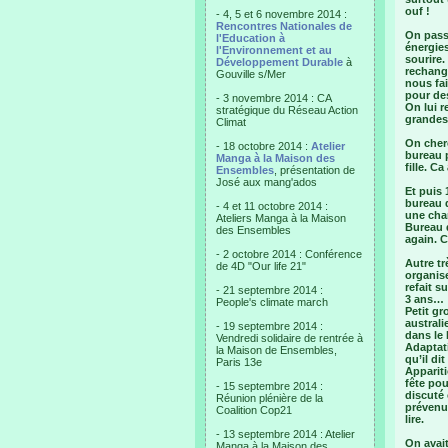
ouf !
- 4, 5 et 6 novembre 2014 :
Rencontres Nationales de
On passe
l'Education à
énergies
l'Environnement et au
sourire.
Développement Durable
à
rechange
Gouville s/Mer
nous fai
pour des
- 3 novembre 2014 : CA
On lui 
stratégique du Réseau Action
grandes
Climat
On cherc
- 18 octobre 2014 :
Atelier
bureau 
Manga à la Maison des
fille. Ca
Ensembles
, présentation de
José aux mang'ados
Et puis
bureau d
- 4 et 11 octobre 2014 :
une chan
Ateliers Manga à la Maison
Bureau d
des Ensembles
again. C
- 2 octobre 2014 : Conférence
Autre tr
de 4D "Our life 21"
organise
refait s
- 21 septembre 2014 :
3 ans…
People's climate march
Petit gr
australi
- 19 septembre 2014 :
dans le 
Vendredi solidaire de rentrée à
Adaptati
la Maison de Ensembles,
qu’il dit
Paris 13e
Appariti
fête pou
- 15 septembre 2014 :
discuté 
Réunion plénière de la
prévenu 
Coalition Cop21
lire.
- 13 septembre 2014 : Atelier
On avait
Manga à la Maison des