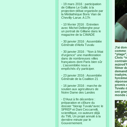
- 19 mars 2016 : participation
de Gilliane Le Gallic à la
projection-débat organisée par
la Médiathèque Boris Vian de
Chevilly-Larue. A 17h
- 10 février 2016 : Entretien
avec Michel Delberghe pour
un portrait de Gilliane dans le
magazine de la CIMADE
- 30 janvier 2016 : Assemblée
Générale d’Alofa Tuvalu
J’ai don
comme pr
- 30 janvier 2016 : “Non à l’état
“plage”,
d’urgence” une manifestation
Chris “t
dans de nombreuses villes
contrair
françaises dont Paris bien sûr
aujoud’h
. L’assemblée nous a
filmer d
empêchés d’y participer.
demander
traduire
- 23 janvier 2016 : Assemblée
forcémen
Générale de la Coalition 21
réponses
promis q
- 16 janvier 2016 : marche de
Tuvalu d
soutien aux agriculteurs de
ont gran
Notre Dame des Landes
monde à
- D’Aout à fin décembre :
préparation et clôture du
dossier “biorap Tuvalu“avec le
SPREP et Dani Ceccarrelli,
scientifique, co-auteure déjà
du TML Un projet annulé à la
dernière minute par le
Gouvernement.