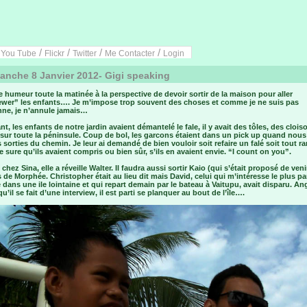
/
/
/
/
/
You Tube
Flickr
Twitter
Me Contacter
Login
nche 8 Janvier 2012- Gigi speaking
e humeur toute la matinée à la perspective de devoir sortir de la maison pour aller
iewer” les enfants…. Je m’impose trop souvent des choses et comme je ne suis pas
nne, je n’annule jamais…
nt, les enfants de notre jardin avaient démantelé le fale, il y avait des tôles, des clois
 sur toute la péninsule. Coup de bol, les garcons étaient dans un pick up quand nous
orties du chemin. Je leur ai demandé de bien vouloir soit refaire un falé soit tout 
e sure qu’ils avaient compris ou bien sûr, s’ils en avaient envie. “I count on you”.
 chez Sina, elle a réveille Walter. Il faudra aussi sortir Kaio (qui s’était proposé de veni
 de Morphée. Christopher était au lieu dit mais David, celui qui m’intéresse le plus pa
 dans une ile lointaine et qui repart demain par le bateau à Vaitupu, avait disparu. An
 qu’il se fait d’une interview, il est parti se planquer au bout de l’île….