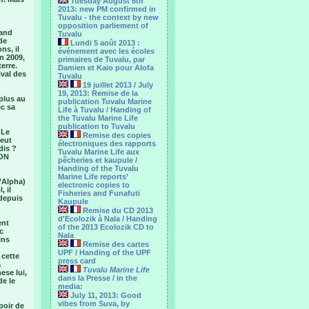
Tuesday August 6th
2013: new PM confirmed in
Tuvalu - the context by new
opposition parliement of
rand
Tuvalu
de
Lundi 5 août 2013 :
ns, il
événement avec les écoles
en 2009,
primaires de Tuvalu, par
erre.
Damien et Kaio pour Alofa
ival des
Tuvalu
19 juillet 2013 / July
19, 2013: Remise de la
 plus au
publication Tuvalu Marine
ec sa
Life à Tuvalu / Handing of
the Tuvalu Marine Life
publication to Tuvalu
 Le
Remise des copies
veut
électroniques des rapports
dis ?
Tuvalu Marine Life aux
 ON
pêcheries et kaupule /
Handing of the Tuvalu
Marine Life reports’
d’Alpha)
electronic copies to
, il
Fisheries and Funafuti
 depuis
Kaupule
Remise du CD 2013
d'Ecolozik à Nala / Handing
ent
of the 2013 Ecolozik CD to
c
Nala
ins
Remise des cartes
UPF / Handing of the UPF
 cette
press card
a
Tuvalu Marine Life
ese lui,
dans la Presse / in the
de le
media:
July 11, 2013: Good
vibes from Suva, by
poir de